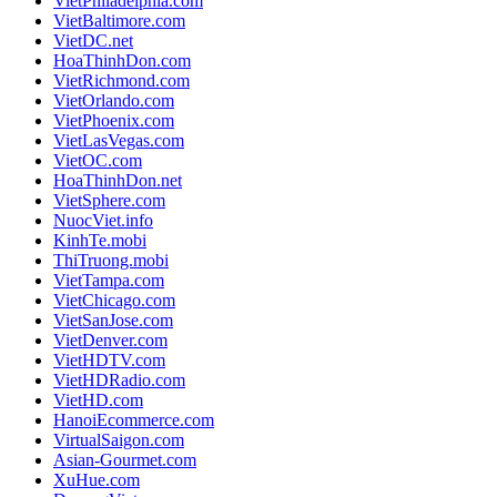
VietPhiladelphia.com
VietBaltimore.com
VietDC.net
HoaThinhDon.com
VietRichmond.com
VietOrlando.com
VietPhoenix.com
VietLasVegas.com
VietOC.com
HoaThinhDon.net
VietSphere.com
NuocViet.info
KinhTe.mobi
ThiTruong.mobi
VietTampa.com
VietChicago.com
VietSanJose.com
VietDenver.com
VietHDTV.com
VietHDRadio.com
VietHD.com
HanoiEcommerce.com
VirtualSaigon.com
Asian-Gourmet.com
XuHue.com