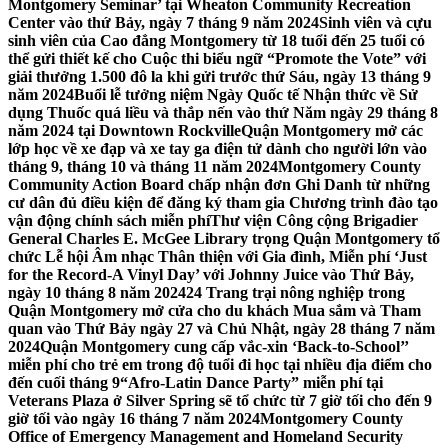
Montgomery Seminar’ tại Wheaton Community Recreation
Center vào thứ Bảy, ngày 7 tháng 9 năm 2024
Sinh viên và cựu
sinh viên của Cao đẳng Montgomery từ 18 tuổi đến 25 tuổi có
thể gửi thiết kế cho Cuộc thi biểu ngữ “Promote the Vote” với
giải thưởng 1.500 đô la khi gửi trước thứ Sáu, ngày 13 tháng 9
năm 2024
Buổi lễ tưởng niệm Ngày Quốc tế Nhận thức về Sử
dụng Thuốc quá liều và thắp nến vào thứ Năm ngày 29 tháng 8
năm 2024 tại Downtown Rockville
Quận Montgomery mở các
lớp học về xe đạp và xe tay ga điện tử dành cho người lớn vào
tháng 9, tháng 10 và tháng 11 năm 2024
Montgomery County
Community Action Board chấp nhận đơn Ghi Danh từ những
cư dân đủ điều kiện để đăng ký tham gia Chương trình đào tạo
vận động chính sách miễn phí
Thư viện Công cộng Brigadier
General Charles E. McGee Library trọng Quận Montgomery tổ
chức Lễ hội Âm nhạc Thân thiện với Gia đình, Miễn phí ‘Just
for the Record-A Vinyl Day’ với Johnny Juice vào Thứ Bảy,
ngày 10 tháng 8 năm 2024
24 Trang trại nông nghiệp trong
Quận Montgomery mở cửa cho du khách Mua sắm và Tham
quan vào Thứ Bảy ngày 27 và Chủ Nhật, ngày 28 tháng 7 năm
2024
Quận Montgomery cung cấp vắc-xin ‘Back-to-School’’
miễn phí cho trẻ em trong độ tuổi đi học tại nhiều địa điểm cho
đến cuối tháng 9
“Afro-Latin Dance Party” miễn phí tại
Veterans Plaza ở Silver Spring sẽ tổ chức từ 7 giờ tối cho đến 9
giờ tối vào ngày 16 tháng 7 năm 2024
Montgomery County
Office of Emergency Management and Homeland Security