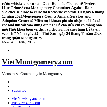
rượu whisky cho cư dân Quận
Hội thảo đào tạo về ‘Federal
Hate Crimes’ của Montgomery Committee Against Hate
Violence sẽ được tổ chức tại Rockville vào thứ Tư ngày 6 tháng
12 năm 2023
Montgomery County Animal Services and
Adoption Center sẽ Miễn mọi khoản phí xin nhận nuôi tất cả
các loài thú vật vào đúng dịp nghỉ lễ cho đến khi có thông báo
mới
Thời khóa biểu và dịch vụ cho nghỉ lễ cuối tuần Lễ tạ ơn
vào Thứ Năm ngày 23 – Thứ Sáu ngày 24 tháng 11 năm 2023
trong quận Montgomery
Mon. Aug 10th, 2026
VietMontgomery.com
Vietnamese Community in Montgomery
Subscribe
VietNewEngland.com
VietNewYork.com