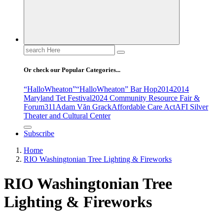
Search
for:
Or check our Popular Categories...
“HalloWheaton”
“HalloWheaton” Bar Hop
2014
2014
Maryland Tet Festival
2024 Community Resource Fair &
Forum
311
Adam Văn Grack
Affordable Care Act
AFI Silver
Theater and Cultural Center
Subscribe
Home
RIO Washingtonian Tree Lighting & Fireworks
RIO Washingtonian Tree
Lighting & Fireworks