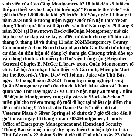
sinh viên của Cao đẳng Montgomery từ 18 tuổi đến 25 tuổi có
thể gửi thiết kế cho Cuộc thi biểu ngữ “Promote the Vote” với
giải thưởng 1.500 đô la khi gửi trước thứ Sáu, ngày 13 tháng 9
năm 2024
Buổi lễ tưởng niệm Ngày Quốc tế Nhận thức về Sử
dụng Thuốc quá liều và thắp nến vào thứ Năm ngày 29 tháng 8
năm 2024 tại Downtown Rockville
Quận Montgomery mở các
lớp học về xe đạp và xe tay ga điện tử dành cho người lớn vào
tháng 9, tháng 10 và tháng 11 năm 2024
Montgomery County
Community Action Board chấp nhận đơn Ghi Danh từ những
cư dân đủ điều kiện để đăng ký tham gia Chương trình đào tạo
vận động chính sách miễn phí
Thư viện Công cộng Brigadier
General Charles E. McGee Library trọng Quận Montgomery tổ
chức Lễ hội Âm nhạc Thân thiện với Gia đình, Miễn phí ‘Just
for the Record-A Vinyl Day’ với Johnny Juice vào Thứ Bảy,
ngày 10 tháng 8 năm 2024
24 Trang trại nông nghiệp trong
Quận Montgomery mở cửa cho du khách Mua sắm và Tham
quan vào Thứ Bảy ngày 27 và Chủ Nhật, ngày 28 tháng 7 năm
2024
Quận Montgomery cung cấp vắc-xin ‘Back-to-School’’
miễn phí cho trẻ em trong độ tuổi đi học tại nhiều địa điểm cho
đến cuối tháng 9
“Afro-Latin Dance Party” miễn phí tại
Veterans Plaza ở Silver Spring sẽ tổ chức từ 7 giờ tối cho đến 9
giờ tối vào ngày 16 tháng 7 năm 2024
Montgomery County
Office of Emergency Management and Homeland Security
Thông Báo về nhiệt độ cực kỳ nguy hiểm Có hiệu lực từ trưa
Thứ Bảy ngày 22 tháng 6 đến 8 giờ tối Chủ nhật ngày 23 tháng