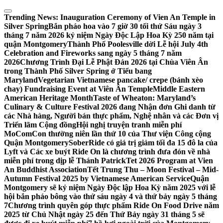
Skip
to
Trending News:
Inauguration Ceremony of Vien An Temple in
content
Silver Spring
Bắn pháo hoa vào 7 giờ 30 tối thứ Sáu ngày 3
tháng 7 năm 2026 kỷ niệm Ngày Độc Lập Hoa Kỳ 250 năm tại
quận Montgomery
Thành Phố Poolesville dời Lễ hội July 4th
Celebration and Fireworks sang ngày 5 tháng 7 năm
2026
Chương Trình Đại Lễ Phật Đản 2026 tại Chùa Viên Ân
trong Thành Phố Silver Spring ở Tiểu bang
Maryland
Vegetarian Vietnamese pancake/ crepe (bánh xèo
chay) Fundraising Event at Viên Ân Temple
Middle Eastern
American Heritage Month
Taste of Wheaton: Maryland’s
Culinary & Culture Festival 2026 đang Nhận đơn Ghi danh từ
các Nhà hàng, Người bán thực phẩm, Nghệ nhân và các Đơn vị
Triển lãm Cộng đồng
Hội nghị truyện tranh miễn phí
MoComCon thường niên lần thứ 10 của Thư viện Công cộng
Quận Montgomery
SoberRide có giá trị giảm tối đa 15 đô la của
Lyft và Các xe buýt Ride On là chương trình đưa đón về nhà
miễn phí trong dịp lễ Thánh Patrick
Tet 2026 Program at Vien
An Buddhist Association
Tết Trung Thu – Moon Festival – Mid-
Autumn Festival 2025 by Vietnamese American Service
Quận
Montgomery sẽ kỷ niệm Ngày Độc lập Hoa Kỳ năm 2025 với lễ
hội bắn pháo bông vào thứ sáu ngày 4 và thứ bảy ngày 5 tháng
7
Chương trình quyên góp thực phẩm Ride On Food Drive năm
2025 từ Chủ Nhật ngày 25 đến Thứ Bảy ngày 31 tháng 5 sẽ