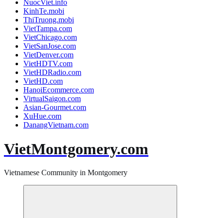
NuocViet.info
KinhTe.mobi
ThiTruong.mobi
VietTampa.com
VietChicago.com
VietSanJose.com
VietDenver.com
VietHDTV.com
VietHDRadio.com
VietHD.com
HanoiEcommerce.com
VirtualSaigon.com
Asian-Gourmet.com
XuHue.com
DanangVietnam.com
VietMontgomery.com
Vietnamese Community in Montgomery