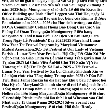
vest, áo sơ mi giặt khô, giày dép, cà vạt và phụ kiện cho sự kiện
‘Prom Couture Closet’ cho đến hết Thứ Sáu, ngày 28 tháng 2
năm 2025
Quận Montgomery sẽ tổ chức Lễ đổi tên Executive
Office Building qua Isiah “Ike” Leggett vào Thứ Hai, ngày 24
tháng 2 năm 2025
Thông Báo giải học bổng của Kimmy Dương
Foundation năm 2025 – 2026 cho Học sinh trường cao đẳng
NOVA Community College
Thông Báo Đóng Cửa Các Văn
Phòng Cơ Quan Trong quận Montgomery ở tiểu bang
Maryland & Thời Khóa Biểu Các Dịch Vụ Khi Đóng Cửa
Trong Ngày Lễ Presidents’ Day 2025
2025 Maryland Lunar
New Year Tet Festival Program by Maryland Vietnamese
Mutual Association
2025 Tết Festival at Our Lady of Vietnam
Parish – Lunar New Year Festival – Hội Chợ Tết Giáo Xứ Mẹ
Việt Nam
Đón Giao Thừa và Lễ Phật trong Tết Nguyên đán Ất
Tỵ năm 2025 tại Chùa Viên Ân
Hội Chợ Tết Xuân Vị Yêu
Thương của Hội Từ Thiện Xá Lợi – 2025 – Tết Festival –
Lunar New Year Festival by Xa Loi Charity
Ghi danh Xin vé
Lễ nhậm chức của Tổng thống Trump năm 2025 từ Dân Biểu
Tiểu Bang Jamie Raskin tại địa hạt hay khu 8 bầu cử quốc hội
Hoa Kỳ của Maryland
Ghi danh xin vé đi coi Lễ nhậm chức của
Tổng thống Trump năm 2025 từ Thượng nghị sĩ Hoa Kỳ Van
Hollen của Tiểu Bang Maryland
Quận Montgomery sẽ tổ chức
‘Friendship Picnic’ miễn phí lần thứ 10 tại Wheaton vào Chủ
Nhật, ngày 15 tháng 9 năm 2024
2024 Silver Spring Jazz
Festival
Quận Montgomery sẽ tổ chức Hội thảo ‘Ready