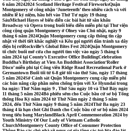
6 năm 2024
2024 Scotland Heritage Festival Fireworks
Quận
Montgomery sẽ công nhận ‘Juneteenth’ theo nhiều cách và với
nhiều lễ kỷ niệm, hầu hết vào Thứ Tư ngày 19 tháng
Sáu
Michael Hayes sẽ biểu diễn các bài hát từ sân khấu
Broadway và Opera trong buổi biểu diễn miễn phí tại Thư viện
công cộng quận Montgomery ở Olney vào Chủ nhật, ngày 9
tháng 6 năm 2024
Quận Montgomery cung cấp thông tin cập
nhật về thời tiết khắc nghiệt và Kêu gọi người dân tránh xa dây
điện bị rơi
Rockville’s Global Bites Fest 2024
Quận Montgomery
tổ chức buổi mở cửa cho người tìm việc vào ngày 5 tháng 6
năm 2024 tại County’s Executive Office Building
Celebration
Buddha’s Birthday at Vien An Buddhist Association
‘Roller
Disco’ miễn phí tại Công viên Ridge Road Recreational Park ở
Germantown Buổi tối từ 6-8 giờ tối vào thứ Sáu, ngày 17 tháng
5 năm 2024
Sở Cảnh sát Quận Montgomery cung cấp miễn phí
các bản nâng cấp phần mềm chống trộm với Xe Hyundai trong
ba ngày: Thứ Năm ngày 9 , Thứ Sáu ngày 10 và Thứ Bảy ngày
11 tháng 5 năm 2024
Bỏ phiếu sớm cho Cuộc bầu cử sơ bộ Tổng
thống Hoa Kỳ năm 2024 từ Thứ Năm ngày 2 tháng 5 năm
2024, đến Thứ Năm ngày 9 tháng 5 năm 2024
Thứ Ba ngày 23
tháng 4 là hạn chót Ghi Danh cho Cuộc bầu cử sơ bộ năm 2024
trong tiểu bang Maryland
Black April Commemoration 2024 by
Youth Ministry Of Our Lady of Vietnam Catholic
Church
Montgomery County Office of Consumer Protection
Thông Báo các chủ nhà về nguy cơ gia tăng các trò lừa đảo lát