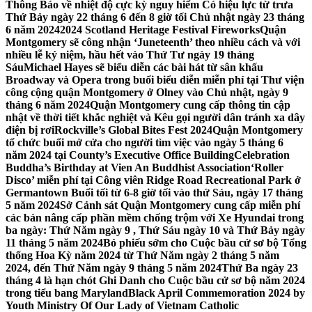
Thông Báo về nhiệt độ cực kỳ nguy hiểm Có hiệu lực từ trưa
Thứ Bảy ngày 22 tháng 6 đến 8 giờ tối Chủ nhật ngày 23 tháng
6 năm 2024
2024 Scotland Heritage Festival Fireworks
Quận
Montgomery sẽ công nhận ‘Juneteenth’ theo nhiều cách và với
nhiều lễ kỷ niệm, hầu hết vào Thứ Tư ngày 19 tháng
Sáu
Michael Hayes sẽ biểu diễn các bài hát từ sân khấu
Broadway và Opera trong buổi biểu diễn miễn phí tại Thư viện
công cộng quận Montgomery ở Olney vào Chủ nhật, ngày 9
tháng 6 năm 2024
Quận Montgomery cung cấp thông tin cập
nhật về thời tiết khắc nghiệt và Kêu gọi người dân tránh xa dây
điện bị rơi
Rockville’s Global Bites Fest 2024
Quận Montgomery
tổ chức buổi mở cửa cho người tìm việc vào ngày 5 tháng 6
năm 2024 tại County’s Executive Office Building
Celebration
Buddha’s Birthday at Vien An Buddhist Association
‘Roller
Disco’ miễn phí tại Công viên Ridge Road Recreational Park ở
Germantown Buổi tối từ 6-8 giờ tối vào thứ Sáu, ngày 17 tháng
5 năm 2024
Sở Cảnh sát Quận Montgomery cung cấp miễn phí
các bản nâng cấp phần mềm chống trộm với Xe Hyundai trong
ba ngày: Thứ Năm ngày 9 , Thứ Sáu ngày 10 và Thứ Bảy ngày
11 tháng 5 năm 2024
Bỏ phiếu sớm cho Cuộc bầu cử sơ bộ Tổng
thống Hoa Kỳ năm 2024 từ Thứ Năm ngày 2 tháng 5 năm
2024, đến Thứ Năm ngày 9 tháng 5 năm 2024
Thứ Ba ngày 23
tháng 4 là hạn chót Ghi Danh cho Cuộc bầu cử sơ bộ năm 2024
trong tiểu bang Maryland
Black April Commemoration 2024 by
Youth Ministry Of Our Lady of Vietnam Catholic