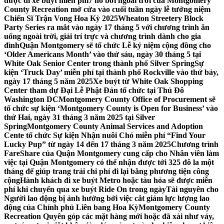
được đi xe buýt miễn phí
7 hồ bơi ngoài trời của Montgomery
County Recreation mở cửa vào cuối tuần ngày lễ tưởng niệm
Chiến Sĩ Trận Vong Hoa Kỳ 2025
Wheaton Streetery Block
Party Series ra mắt vào ngày 17 tháng 5 với chương trình ăn
uống ngoài trời, giải trí trực và chương trình dành cho gia
đình
Quận Montgomery sẽ tổ chức Lễ kỷ niệm cộng đồng cho
‘Older Americans Month’ vào thứ sáu, ngày 30 tháng 5 tại
White Oak Senior Center trong thành phố Silver Spring
Sự
kiện ‘Truck Day’ miễn phí tại thành phố Rockville vào thứ bảy,
ngày 17 tháng 5 năm 2025
Xe buýt từ White Oak Shopping
Center tham dự Đại Lễ Phật Đản tổ chức tại Thủ Đô
Washington DC
Montgomery County Office of Procurement sẽ
tổ chức sự kiện ‘Montgomery County is Open for Business’ vào
thứ Hai, ngày 31 tháng 3 năm 2025 tại Silver
Spring
Montgomery County Animal Services and Adoption
Cente tổ chức Sự kiện Nhận nuôi Chó miễn phí “Find Your
Lucky Pup” từ ngày 14 đến 17 tháng 3 năm 2025
Chương trình
FareShare của Quận Montgomery cung cấp cho Nhân viên làm
việc tại Quận Montgomery có thể nhận được tới 325 đô la một
tháng để giúp trang trải chi phí đi lại bằng phương tiện công
cộng
Hành khách đi xe buýt Metro hoặc tàu hỏa sẽ được miễn
phí khi chuyển qua xe buýt Ride On trong ngày
Tài nguyên cho
Người lao động bị ảnh hưởng bởi việc cắt giảm lực lượng lao
động của Chính phủ Liên bang Hoa Kỳ
Montgomery County
Recreation Quyên góp các mặt hàng mới hoặc đã xài như váy,