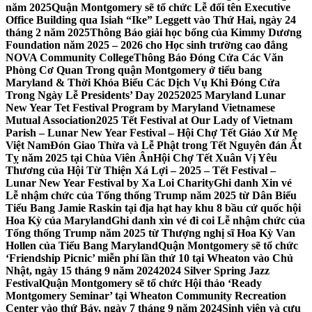
năm 2025
Quận Montgomery sẽ tổ chức Lễ đổi tên Executive
Office Building qua Isiah “Ike” Leggett vào Thứ Hai, ngày 24
tháng 2 năm 2025
Thông Báo giải học bổng của Kimmy Dương
Foundation năm 2025 – 2026 cho Học sinh trường cao đẳng
NOVA Community College
Thông Báo Đóng Cửa Các Văn
Phòng Cơ Quan Trong quận Montgomery ở tiểu bang
Maryland & Thời Khóa Biểu Các Dịch Vụ Khi Đóng Cửa
Trong Ngày Lễ Presidents’ Day 2025
2025 Maryland Lunar
New Year Tet Festival Program by Maryland Vietnamese
Mutual Association
2025 Tết Festival at Our Lady of Vietnam
Parish – Lunar New Year Festival – Hội Chợ Tết Giáo Xứ Mẹ
Việt Nam
Đón Giao Thừa và Lễ Phật trong Tết Nguyên đán Ất
Tỵ năm 2025 tại Chùa Viên Ân
Hội Chợ Tết Xuân Vị Yêu
Thương của Hội Từ Thiện Xá Lợi – 2025 – Tết Festival –
Lunar New Year Festival by Xa Loi Charity
Ghi danh Xin vé
Lễ nhậm chức của Tổng thống Trump năm 2025 từ Dân Biểu
Tiểu Bang Jamie Raskin tại địa hạt hay khu 8 bầu cử quốc hội
Hoa Kỳ của Maryland
Ghi danh xin vé đi coi Lễ nhậm chức của
Tổng thống Trump năm 2025 từ Thượng nghị sĩ Hoa Kỳ Van
Hollen của Tiểu Bang Maryland
Quận Montgomery sẽ tổ chức
‘Friendship Picnic’ miễn phí lần thứ 10 tại Wheaton vào Chủ
Nhật, ngày 15 tháng 9 năm 2024
2024 Silver Spring Jazz
Festival
Quận Montgomery sẽ tổ chức Hội thảo ‘Ready
Montgomery Seminar’ tại Wheaton Community Recreation
Center vào thứ Bảy, ngày 7 tháng 9 năm 2024
Sinh viên và cựu