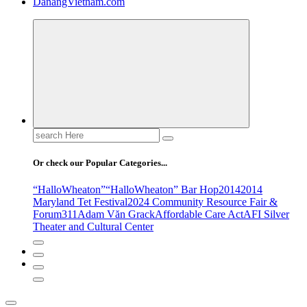
DanangVietnam.com
Search
for:
Or check our Popular Categories...
“HalloWheaton”
“HalloWheaton” Bar Hop
2014
2014
Maryland Tet Festival
2024 Community Resource Fair &
Forum
311
Adam Văn Grack
Affordable Care Act
AFI Silver
Theater and Cultural Center