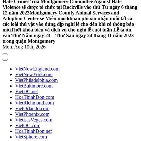
Hate Crimes’ của Montgomery Committee Against Hate
Violence sẽ được tổ chức tại Rockville vào thứ Tư ngày 6 tháng
12 năm 2023
Montgomery County Animal Services and
Adoption Center sẽ Miễn mọi khoản phí xin nhận nuôi tất cả
các loài thú vật vào đúng dịp nghỉ lễ cho đến khi có thông báo
mới
Thời khóa biểu và dịch vụ cho nghỉ lễ cuối tuần Lễ tạ ơn
vào Thứ Năm ngày 23 – Thứ Sáu ngày 24 tháng 11 năm 2023
trong quận Montgomery
Mon. Aug 10th, 2026
VietNewEngland.com
VietNewYork.com
VietPhiladelphia.com
VietBaltimore.com
VietDC.net
HoaThinhDon.com
VietRichmond.com
VietOrlando.com
VietPhoenix.com
VietLasVegas.com
VietOC.com
HoaThinhDon.net
VietSphere.com