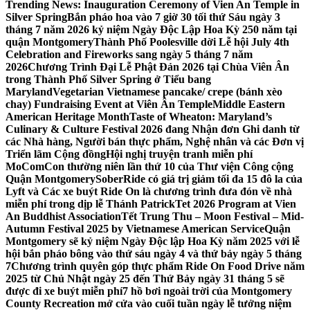
Trending News:
Inauguration Ceremony of Vien An Temple in
Silver Spring
Bắn pháo hoa vào 7 giờ 30 tối thứ Sáu ngày 3
tháng 7 năm 2026 kỷ niệm Ngày Độc Lập Hoa Kỳ 250 năm tại
quận Montgomery
Thành Phố Poolesville dời Lễ hội July 4th
Celebration and Fireworks sang ngày 5 tháng 7 năm
2026
Chương Trình Đại Lễ Phật Đản 2026 tại Chùa Viên Ân
trong Thành Phố Silver Spring ở Tiểu bang
Maryland
Vegetarian Vietnamese pancake/ crepe (bánh xèo
chay) Fundraising Event at Viên Ân Temple
Middle Eastern
American Heritage Month
Taste of Wheaton: Maryland’s
Culinary & Culture Festival 2026 đang Nhận đơn Ghi danh từ
các Nhà hàng, Người bán thực phẩm, Nghệ nhân và các Đơn vị
Triển lãm Cộng đồng
Hội nghị truyện tranh miễn phí
MoComCon thường niên lần thứ 10 của Thư viện Công cộng
Quận Montgomery
SoberRide có giá trị giảm tối đa 15 đô la của
Lyft và Các xe buýt Ride On là chương trình đưa đón về nhà
miễn phí trong dịp lễ Thánh Patrick
Tet 2026 Program at Vien
An Buddhist Association
Tết Trung Thu – Moon Festival – Mid-
Autumn Festival 2025 by Vietnamese American Service
Quận
Montgomery sẽ kỷ niệm Ngày Độc lập Hoa Kỳ năm 2025 với lễ
hội bắn pháo bông vào thứ sáu ngày 4 và thứ bảy ngày 5 tháng
7
Chương trình quyên góp thực phẩm Ride On Food Drive năm
2025 từ Chủ Nhật ngày 25 đến Thứ Bảy ngày 31 tháng 5 sẽ
được đi xe buýt miễn phí
7 hồ bơi ngoài trời của Montgomery
County Recreation mở cửa vào cuối tuần ngày lễ tưởng niệm