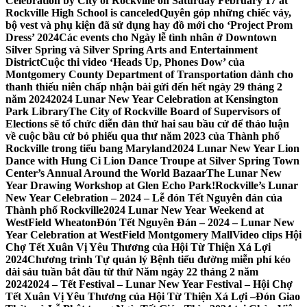
Celebration by City of Rockville on Saturday February 17 at
Rockville High School is canceled
Quyên góp những chiếc váy,
bộ vest và phụ kiện đã sử dụng hay đồ mới cho ‘Project Prom
Dress’ 2024
Các events cho Ngày lễ tình nhân ở Downtown
Silver Spring và Silver Spring Arts and Entertainment
District
Cuộc thi video ‘Heads Up, Phones Dow’ của
Montgomery County Department of Transportation dành cho
thanh thiếu niên chấp nhận bài gửi đến hết ngày 29 tháng 2
năm 2024
2024 Lunar New Year Celebration at Kensington
Park Library
The City of Rockville Board of Supervisors of
Elections sẽ tổ chức diễn đàn thứ hai sau bầu cử để thảo luận
về cuộc bầu cử bỏ phiếu qua thư năm 2023 của Thành phố
Rockville trong tiểu bang Maryland
2024 Lunar New Year Lion
Dance with Hung Ci Lion Dance Troupe at Silver Spring Town
Center’s Annual Around the World Bazaar
The Lunar New
Year Drawing Workshop at Glen Echo Park!
Rockville’s Lunar
New Year Celebration – 2024 – Lễ đón Tết Nguyên đán của
Thành phố Rockville
2024 Lunar New Year Weekend at
WestField Wheaton
Đón Tết Nguyên Đán – 2024 – Lunar New
Year Celebration at WestField Montgomery Mall
Video clips Hội
Chợ Tết Xuân Vị Yêu Thương của Hội Từ Thiện Xá Lợi
2024
Chương trình Tự quản lý Bệnh tiểu đường miễn phí kéo
dài sáu tuần bắt đầu từ thứ Năm ngày 22 tháng 2 năm
2024
2024 – Tết Festival – Lunar New Year Festival – Hội Chợ
Tết Xuân Vị Yêu Thương của Hội Từ Thiện Xá Lợi –
Đón Giao