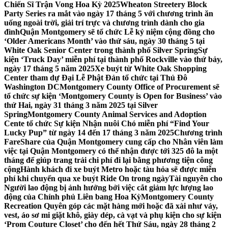
Chiến Sĩ Trận Vong Hoa Kỳ 2025
Wheaton Streetery Block
Party Series ra mắt vào ngày 17 tháng 5 với chương trình ăn
uống ngoài trời, giải trí trực và chương trình dành cho gia
đình
Quận Montgomery sẽ tổ chức Lễ kỷ niệm cộng đồng cho
‘Older Americans Month’ vào thứ sáu, ngày 30 tháng 5 tại
White Oak Senior Center trong thành phố Silver Spring
Sự
kiện ‘Truck Day’ miễn phí tại thành phố Rockville vào thứ bảy,
ngày 17 tháng 5 năm 2025
Xe buýt từ White Oak Shopping
Center tham dự Đại Lễ Phật Đản tổ chức tại Thủ Đô
Washington DC
Montgomery County Office of Procurement sẽ
tổ chức sự kiện ‘Montgomery County is Open for Business’ vào
thứ Hai, ngày 31 tháng 3 năm 2025 tại Silver
Spring
Montgomery County Animal Services and Adoption
Cente tổ chức Sự kiện Nhận nuôi Chó miễn phí “Find Your
Lucky Pup” từ ngày 14 đến 17 tháng 3 năm 2025
Chương trình
FareShare của Quận Montgomery cung cấp cho Nhân viên làm
việc tại Quận Montgomery có thể nhận được tới 325 đô la một
tháng để giúp trang trải chi phí đi lại bằng phương tiện công
cộng
Hành khách đi xe buýt Metro hoặc tàu hỏa sẽ được miễn
phí khi chuyển qua xe buýt Ride On trong ngày
Tài nguyên cho
Người lao động bị ảnh hưởng bởi việc cắt giảm lực lượng lao
động của Chính phủ Liên bang Hoa Kỳ
Montgomery County
Recreation Quyên góp các mặt hàng mới hoặc đã xài như váy,
vest, áo sơ mi giặt khô, giày dép, cà vạt và phụ kiện cho sự kiện
‘Prom Couture Closet’ cho đến hết Thứ Sáu, ngày 28 tháng 2