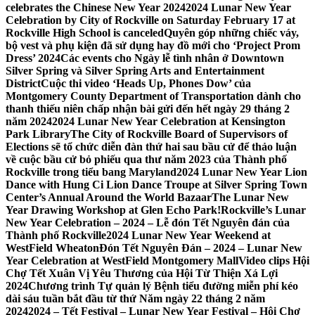
celebrates the Chinese New Year 2024
2024 Lunar New Year
Celebration by City of Rockville on Saturday February 17 at
Rockville High School is canceled
Quyên góp những chiếc váy,
bộ vest và phụ kiện đã sử dụng hay đồ mới cho ‘Project Prom
Dress’ 2024
Các events cho Ngày lễ tình nhân ở Downtown
Silver Spring và Silver Spring Arts and Entertainment
District
Cuộc thi video ‘Heads Up, Phones Dow’ của
Montgomery County Department of Transportation dành cho
thanh thiếu niên chấp nhận bài gửi đến hết ngày 29 tháng 2
năm 2024
2024 Lunar New Year Celebration at Kensington
Park Library
The City of Rockville Board of Supervisors of
Elections sẽ tổ chức diễn đàn thứ hai sau bầu cử để thảo luận
về cuộc bầu cử bỏ phiếu qua thư năm 2023 của Thành phố
Rockville trong tiểu bang Maryland
2024 Lunar New Year Lion
Dance with Hung Ci Lion Dance Troupe at Silver Spring Town
Center’s Annual Around the World Bazaar
The Lunar New
Year Drawing Workshop at Glen Echo Park!
Rockville’s Lunar
New Year Celebration – 2024 – Lễ đón Tết Nguyên đán của
Thành phố Rockville
2024 Lunar New Year Weekend at
WestField Wheaton
Đón Tết Nguyên Đán – 2024 – Lunar New
Year Celebration at WestField Montgomery Mall
Video clips Hội
Chợ Tết Xuân Vị Yêu Thương của Hội Từ Thiện Xá Lợi
2024
Chương trình Tự quản lý Bệnh tiểu đường miễn phí kéo
dài sáu tuần bắt đầu từ thứ Năm ngày 22 tháng 2 năm
2024
2024 – Tết Festival – Lunar New Year Festival – Hội Chợ