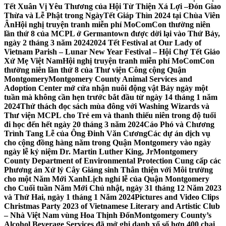
Tết Xuân Vị Yêu Thương của Hội Từ Thiện Xá Lợi –
Đón Giao
Thừa và Lễ Phật trong NgàyTết Giáp Thìn 2024 tại Chùa Viên
Ân
Hội nghị truyện tranh miễn phí MoComCon thường niên
lần thứ 8 của MCPL ở Germantown được dời lại vào Thứ Bảy,
ngày 2 tháng 3 năm 2024
2024 Tết Festival at Our Lady of
Vietnam Parish – Lunar New Year Festival – Hội Chợ Tết Giáo
Xứ Mẹ Việt Nam
Hội nghị truyện tranh miễn phí MoComCon
thường niên lần thứ 8 của Thư viện Công cộng Quận
Montgomery
Montgomery County Animal Services and
Adoption Center mở cửa nhận nuôi động vật Bảy ngày một
tuần mà không cần hẹn trước bắt đầu từ ngày 14 tháng 1 năm
2024
Thử thách đọc sách mùa đông với Washing Wizards và
Thư viện MCPL cho Trẻ em và thanh thiếu niên trong độ tuổi
đi học đến hết ngày 20 tháng 3 năm 2024
Cáo Phó và Chương
Trình Tang Lễ của Ông Đinh Văn Cương
Các dự án dịch vụ
cho cộng đồng hàng năm trong Quận Montgomery vào ngày
ngày lễ kỷ niệm Dr. Martin Luther King, Jr
Montgomery
County Department of Environmental Protection Cung cấp các
Phương án Xử lý Cây Giáng sinh Thân thiện với Môi trường
cho một Năm Mới Xanh
Lịch nghỉ lễ của Quận Montgomery
cho Cuối tuần Năm Mới Chủ nhật, ngày 31 tháng 12 Năm 2023
và Thứ Hai, ngày 1 tháng 1 Năm 2024
Pictures and Video Clips
Christmas Party 2023 of Vietnamese Literary and Artistic Club
– Nhà Việt Nam vùng Hoa Thịnh Đốn
Montgomery County’s
Alcohol Beverage Services đã mở ghi danh xổ số hơn 400 chai