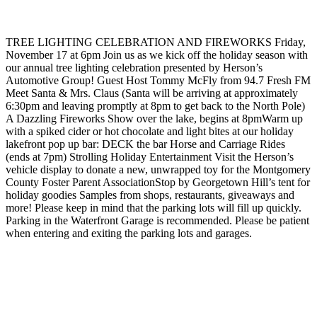
TREE LIGHTING CELEBRATION AND FIREWORKS Friday,
November 17 at 6pm Join us as we kick off the holiday season with
our annual tree lighting celebration presented by Herson’s
Automotive Group! Guest Host Tommy McFly from 94.7 Fresh FM
Meet Santa & Mrs. Claus (Santa will be arriving at approximately
6:30pm and leaving promptly at 8pm to get back to the North Pole)
A Dazzling Fireworks Show over the lake, begins at 8pm ​Warm up
with a spiked cider or hot chocolate and light bites at our holiday
lakefront pop up bar: DECK the bar Horse and Carriage Rides
(ends at 7pm) Strolling Holiday Entertainment Visit the Herson’s
vehicle display to donate a new, unwrapped toy for the Montgomery
County Foster Parent Association ​Stop by Georgetown Hill’s tent for
holiday goodies Samples from shops, restaurants, giveaways and
more! Please keep in mind that the parking lots will fill up quickly.
Parking in the Waterfront Garage is recommended. Please be patient
when entering and exiting the parking lots and garages.