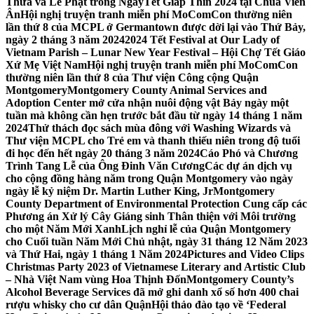
Thừa và Lễ Phật trong NgàyTết Giáp Thìn 2024 tại Chùa Viên
Ân
Hội nghị truyện tranh miễn phí MoComCon thường niên
lần thứ 8 của MCPL ở Germantown được dời lại vào Thứ Bảy,
ngày 2 tháng 3 năm 2024
2024 Tết Festival at Our Lady of
Vietnam Parish – Lunar New Year Festival – Hội Chợ Tết Giáo
Xứ Mẹ Việt Nam
Hội nghị truyện tranh miễn phí MoComCon
thường niên lần thứ 8 của Thư viện Công cộng Quận
Montgomery
Montgomery County Animal Services and
Adoption Center mở cửa nhận nuôi động vật Bảy ngày một
tuần mà không cần hẹn trước bắt đầu từ ngày 14 tháng 1 năm
2024
Thử thách đọc sách mùa đông với Washing Wizards và
Thư viện MCPL cho Trẻ em và thanh thiếu niên trong độ tuổi
đi học đến hết ngày 20 tháng 3 năm 2024
Cáo Phó và Chương
Trình Tang Lễ của Ông Đinh Văn Cương
Các dự án dịch vụ
cho cộng đồng hàng năm trong Quận Montgomery vào ngày
ngày lễ kỷ niệm Dr. Martin Luther King, Jr
Montgomery
County Department of Environmental Protection Cung cấp các
Phương án Xử lý Cây Giáng sinh Thân thiện với Môi trường
cho một Năm Mới Xanh
Lịch nghỉ lễ của Quận Montgomery
cho Cuối tuần Năm Mới Chủ nhật, ngày 31 tháng 12 Năm 2023
và Thứ Hai, ngày 1 tháng 1 Năm 2024
Pictures and Video Clips
Christmas Party 2023 of Vietnamese Literary and Artistic Club
– Nhà Việt Nam vùng Hoa Thịnh Đốn
Montgomery County’s
Alcohol Beverage Services đã mở ghi danh xổ số hơn 400 chai
rượu whisky cho cư dân Quận
Hội thảo đào tạo về ‘Federal