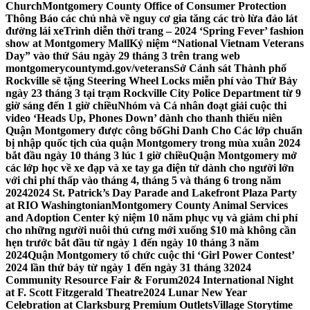
Church
Montgomery County Office of Consumer Protection
Thông Báo các chủ nhà về nguy cơ gia tăng các trò lừa đảo lát
đường lái xe
Trình diễn thời trang – 2024 ‘Spring Fever’ fashion
show at Montgomery Mall
Kỷ niệm “National Vietnam Veterans
Day” vào thứ Sáu ngày 29 tháng 3 trên trang web
montgomerycountymd.gov/veterans
Sở Cảnh sát Thành phố
Rockville sẽ tặng Steering Wheel Locks miễn phí vào Thứ Bảy
ngày 23 tháng 3 tại trạm Rockville City Police Department từ 9
giờ sáng đến 1 giờ chiều
Nhóm và Cá nhân đoạt giải cuộc thi
video ‘Heads Up, Phones Down’ dành cho thanh thiếu niên
Quận Montgomery được công bố
Ghi Danh Cho Các lớp chuẩn
bị nhập quốc tịch của quận Montgomery trong mùa xuân 2024
bắt đầu ngày 10 tháng 3 lúc 1 giờ chiều
Quận Montgomery mở
các lớp học về xe đạp và xe tay ga điện tử dành cho người lớn
với chi phí thấp vào tháng 4, tháng 5 và tháng 6 trong năm
2024
2024 St. Patrick’s Day Parade and Lakefront Plaza Party
at RIO Washingtonian
Montgomery County Animal Services
and Adoption Center kỷ niệm 10 năm phục vụ và giảm chi phí
cho những người nuôi thú cưng mới xuống $10 mà không cần
hẹn trước bắt đầu từ ngày 1 đến ngày 10 tháng 3 năm
2024
Quận Montgomery tổ chức cuộc thi ‘Girl Power Contest’
2024 lần thứ bảy từ ngày 1 đến ngày 31 tháng 3
2024
Community Resource Fair & Forum
2024 International Night
at F. Scott Fitzgerald Theatre
2024 Lunar New Year
Celebration at Clarksburg Premium Outlets
Village Storytime