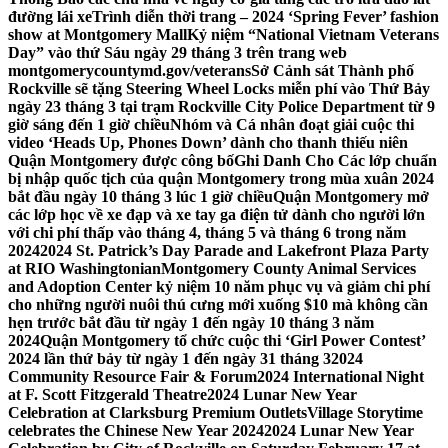
đường lái xe
Trình diễn thời trang – 2024 ‘Spring Fever’ fashion
show at Montgomery Mall
Kỷ niệm “National Vietnam Veterans
Day” vào thứ Sáu ngày 29 tháng 3 trên trang web
montgomerycountymd.gov/veterans
Sở Cảnh sát Thành phố
Rockville sẽ tặng Steering Wheel Locks miễn phí vào Thứ Bảy
ngày 23 tháng 3 tại trạm Rockville City Police Department từ 9
giờ sáng đến 1 giờ chiều
Nhóm và Cá nhân đoạt giải cuộc thi
video ‘Heads Up, Phones Down’ dành cho thanh thiếu niên
Quận Montgomery được công bố
Ghi Danh Cho Các lớp chuẩn
bị nhập quốc tịch của quận Montgomery trong mùa xuân 2024
bắt đầu ngày 10 tháng 3 lúc 1 giờ chiều
Quận Montgomery mở
các lớp học về xe đạp và xe tay ga điện tử dành cho người lớn
với chi phí thấp vào tháng 4, tháng 5 và tháng 6 trong năm
2024
2024 St. Patrick’s Day Parade and Lakefront Plaza Party
at RIO Washingtonian
Montgomery County Animal Services
and Adoption Center kỷ niệm 10 năm phục vụ và giảm chi phí
cho những người nuôi thú cưng mới xuống $10 mà không cần
hẹn trước bắt đầu từ ngày 1 đến ngày 10 tháng 3 năm
2024
Quận Montgomery tổ chức cuộc thi ‘Girl Power Contest’
2024 lần thứ bảy từ ngày 1 đến ngày 31 tháng 3
2024
Community Resource Fair & Forum
2024 International Night
at F. Scott Fitzgerald Theatre
2024 Lunar New Year
Celebration at Clarksburg Premium Outlets
Village Storytime
celebrates the Chinese New Year 2024
2024 Lunar New Year