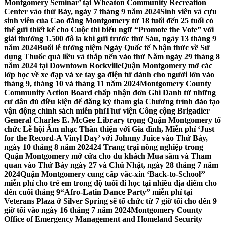
Montgomery Seminar’ tại Wheaton Community Recreation
Center vào thứ Bảy, ngày 7 tháng 9 năm 2024
Sinh viên và cựu
sinh viên của Cao đẳng Montgomery từ 18 tuổi đến 25 tuổi có
thể gửi thiết kế cho Cuộc thi biểu ngữ “Promote the Vote” với
giải thưởng 1.500 đô la khi gửi trước thứ Sáu, ngày 13 tháng 9
năm 2024
Buổi lễ tưởng niệm Ngày Quốc tế Nhận thức về Sử
dụng Thuốc quá liều và thắp nến vào thứ Năm ngày 29 tháng 8
năm 2024 tại Downtown Rockville
Quận Montgomery mở các
lớp học về xe đạp và xe tay ga điện tử dành cho người lớn vào
tháng 9, tháng 10 và tháng 11 năm 2024
Montgomery County
Community Action Board chấp nhận đơn Ghi Danh từ những
cư dân đủ điều kiện để đăng ký tham gia Chương trình đào tạo
vận động chính sách miễn phí
Thư viện Công cộng Brigadier
General Charles E. McGee Library trọng Quận Montgomery tổ
chức Lễ hội Âm nhạc Thân thiện với Gia đình, Miễn phí ‘Just
for the Record-A Vinyl Day’ với Johnny Juice vào Thứ Bảy,
ngày 10 tháng 8 năm 2024
24 Trang trại nông nghiệp trong
Quận Montgomery mở cửa cho du khách Mua sắm và Tham
quan vào Thứ Bảy ngày 27 và Chủ Nhật, ngày 28 tháng 7 năm
2024
Quận Montgomery cung cấp vắc-xin ‘Back-to-School’’
miễn phí cho trẻ em trong độ tuổi đi học tại nhiều địa điểm cho
đến cuối tháng 9
“Afro-Latin Dance Party” miễn phí tại
Veterans Plaza ở Silver Spring sẽ tổ chức từ 7 giờ tối cho đến 9
giờ tối vào ngày 16 tháng 7 năm 2024
Montgomery County
Office of Emergency Management and Homeland Security