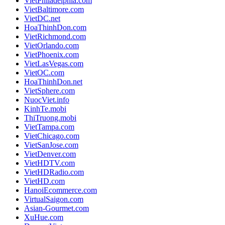
VietPhiladelphia.com
VietBaltimore.com
VietDC.net
HoaThinhDon.com
VietRichmond.com
VietOrlando.com
VietPhoenix.com
VietLasVegas.com
VietOC.com
HoaThinhDon.net
VietSphere.com
NuocViet.info
KinhTe.mobi
ThiTruong.mobi
VietTampa.com
VietChicago.com
VietSanJose.com
VietDenver.com
VietHDTV.com
VietHDRadio.com
VietHD.com
HanoiEcommerce.com
VirtualSaigon.com
Asian-Gourmet.com
XuHue.com