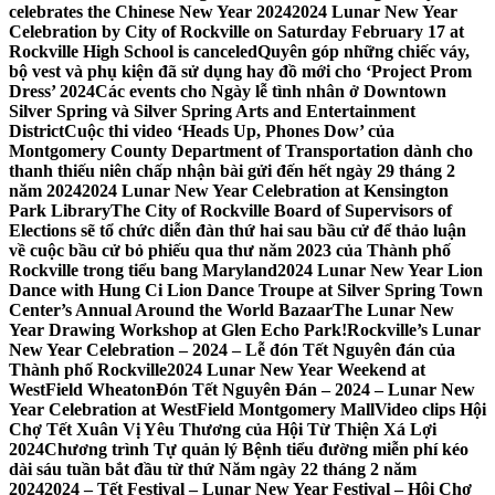
celebrates the Chinese New Year 2024
2024 Lunar New Year
Celebration by City of Rockville on Saturday February 17 at
Rockville High School is canceled
Quyên góp những chiếc váy,
bộ vest và phụ kiện đã sử dụng hay đồ mới cho ‘Project Prom
Dress’ 2024
Các events cho Ngày lễ tình nhân ở Downtown
Silver Spring và Silver Spring Arts and Entertainment
District
Cuộc thi video ‘Heads Up, Phones Dow’ của
Montgomery County Department of Transportation dành cho
thanh thiếu niên chấp nhận bài gửi đến hết ngày 29 tháng 2
năm 2024
2024 Lunar New Year Celebration at Kensington
Park Library
The City of Rockville Board of Supervisors of
Elections sẽ tổ chức diễn đàn thứ hai sau bầu cử để thảo luận
về cuộc bầu cử bỏ phiếu qua thư năm 2023 của Thành phố
Rockville trong tiểu bang Maryland
2024 Lunar New Year Lion
Dance with Hung Ci Lion Dance Troupe at Silver Spring Town
Center’s Annual Around the World Bazaar
The Lunar New
Year Drawing Workshop at Glen Echo Park!
Rockville’s Lunar
New Year Celebration – 2024 – Lễ đón Tết Nguyên đán của
Thành phố Rockville
2024 Lunar New Year Weekend at
WestField Wheaton
Đón Tết Nguyên Đán – 2024 – Lunar New
Year Celebration at WestField Montgomery Mall
Video clips Hội
Chợ Tết Xuân Vị Yêu Thương của Hội Từ Thiện Xá Lợi
2024
Chương trình Tự quản lý Bệnh tiểu đường miễn phí kéo
dài sáu tuần bắt đầu từ thứ Năm ngày 22 tháng 2 năm
2024
2024 – Tết Festival – Lunar New Year Festival – Hội Chợ