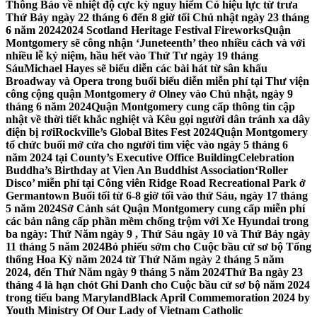
Thông Báo về nhiệt độ cực kỳ nguy hiểm Có hiệu lực từ trưa
Thứ Bảy ngày 22 tháng 6 đến 8 giờ tối Chủ nhật ngày 23 tháng
6 năm 2024
2024 Scotland Heritage Festival Fireworks
Quận
Montgomery sẽ công nhận ‘Juneteenth’ theo nhiều cách và với
nhiều lễ kỷ niệm, hầu hết vào Thứ Tư ngày 19 tháng
Sáu
Michael Hayes sẽ biểu diễn các bài hát từ sân khấu
Broadway và Opera trong buổi biểu diễn miễn phí tại Thư viện
công cộng quận Montgomery ở Olney vào Chủ nhật, ngày 9
tháng 6 năm 2024
Quận Montgomery cung cấp thông tin cập
nhật về thời tiết khắc nghiệt và Kêu gọi người dân tránh xa dây
điện bị rơi
Rockville’s Global Bites Fest 2024
Quận Montgomery
tổ chức buổi mở cửa cho người tìm việc vào ngày 5 tháng 6
năm 2024 tại County’s Executive Office Building
Celebration
Buddha’s Birthday at Vien An Buddhist Association
‘Roller
Disco’ miễn phí tại Công viên Ridge Road Recreational Park ở
Germantown Buổi tối từ 6-8 giờ tối vào thứ Sáu, ngày 17 tháng
5 năm 2024
Sở Cảnh sát Quận Montgomery cung cấp miễn phí
các bản nâng cấp phần mềm chống trộm với Xe Hyundai trong
ba ngày: Thứ Năm ngày 9 , Thứ Sáu ngày 10 và Thứ Bảy ngày
11 tháng 5 năm 2024
Bỏ phiếu sớm cho Cuộc bầu cử sơ bộ Tổng
thống Hoa Kỳ năm 2024 từ Thứ Năm ngày 2 tháng 5 năm
2024, đến Thứ Năm ngày 9 tháng 5 năm 2024
Thứ Ba ngày 23
tháng 4 là hạn chót Ghi Danh cho Cuộc bầu cử sơ bộ năm 2024
trong tiểu bang Maryland
Black April Commemoration 2024 by
Youth Ministry Of Our Lady of Vietnam Catholic