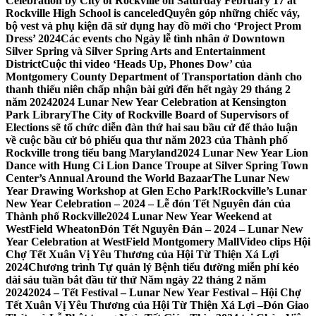
Celebration by City of Rockville on Saturday February 17 at
Rockville High School is canceled
Quyên góp những chiếc váy,
bộ vest và phụ kiện đã sử dụng hay đồ mới cho ‘Project Prom
Dress’ 2024
Các events cho Ngày lễ tình nhân ở Downtown
Silver Spring và Silver Spring Arts and Entertainment
District
Cuộc thi video ‘Heads Up, Phones Dow’ của
Montgomery County Department of Transportation dành cho
thanh thiếu niên chấp nhận bài gửi đến hết ngày 29 tháng 2
năm 2024
2024 Lunar New Year Celebration at Kensington
Park Library
The City of Rockville Board of Supervisors of
Elections sẽ tổ chức diễn đàn thứ hai sau bầu cử để thảo luận
về cuộc bầu cử bỏ phiếu qua thư năm 2023 của Thành phố
Rockville trong tiểu bang Maryland
2024 Lunar New Year Lion
Dance with Hung Ci Lion Dance Troupe at Silver Spring Town
Center’s Annual Around the World Bazaar
The Lunar New
Year Drawing Workshop at Glen Echo Park!
Rockville’s Lunar
New Year Celebration – 2024 – Lễ đón Tết Nguyên đán của
Thành phố Rockville
2024 Lunar New Year Weekend at
WestField Wheaton
Đón Tết Nguyên Đán – 2024 – Lunar New
Year Celebration at WestField Montgomery Mall
Video clips Hội
Chợ Tết Xuân Vị Yêu Thương của Hội Từ Thiện Xá Lợi
2024
Chương trình Tự quản lý Bệnh tiểu đường miễn phí kéo
dài sáu tuần bắt đầu từ thứ Năm ngày 22 tháng 2 năm
2024
2024 – Tết Festival – Lunar New Year Festival – Hội Chợ
Tết Xuân Vị Yêu Thương của Hội Từ Thiện Xá Lợi –
Đón Giao