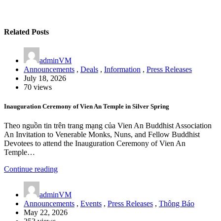
Related Posts
adminVM
Announcements
,
Deals
,
Information
,
Press Releases
July 18, 2026
70 views
Inauguration Ceremony of Vien An Temple in Silver Spring
Theo nguồn tin trên trang mạng của Vien An Buddhist Association
An Invitation to Venerable Monks, Nuns, and Fellow Buddhist
Devotees to attend the Inauguration Ceremony of Vien An
Temple…
Continue reading
adminVM
Announcements
,
Events
,
Press Releases
,
Thông Báo
May 22, 2026