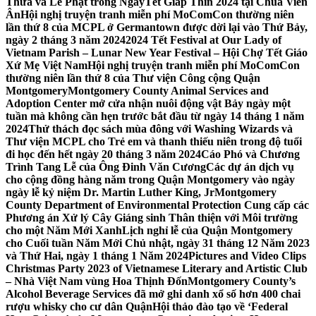
Thừa và Lễ Phật trong NgàyTết Giáp Thìn 2024 tại Chùa Viên
Ân
Hội nghị truyện tranh miễn phí MoComCon thường niên
lần thứ 8 của MCPL ở Germantown được dời lại vào Thứ Bảy,
ngày 2 tháng 3 năm 2024
2024 Tết Festival at Our Lady of
Vietnam Parish – Lunar New Year Festival – Hội Chợ Tết Giáo
Xứ Mẹ Việt Nam
Hội nghị truyện tranh miễn phí MoComCon
thường niên lần thứ 8 của Thư viện Công cộng Quận
Montgomery
Montgomery County Animal Services and
Adoption Center mở cửa nhận nuôi động vật Bảy ngày một
tuần mà không cần hẹn trước bắt đầu từ ngày 14 tháng 1 năm
2024
Thử thách đọc sách mùa đông với Washing Wizards và
Thư viện MCPL cho Trẻ em và thanh thiếu niên trong độ tuổi
đi học đến hết ngày 20 tháng 3 năm 2024
Cáo Phó và Chương
Trình Tang Lễ của Ông Đinh Văn Cương
Các dự án dịch vụ
cho cộng đồng hàng năm trong Quận Montgomery vào ngày
ngày lễ kỷ niệm Dr. Martin Luther King, Jr
Montgomery
County Department of Environmental Protection Cung cấp các
Phương án Xử lý Cây Giáng sinh Thân thiện với Môi trường
cho một Năm Mới Xanh
Lịch nghỉ lễ của Quận Montgomery
cho Cuối tuần Năm Mới Chủ nhật, ngày 31 tháng 12 Năm 2023
và Thứ Hai, ngày 1 tháng 1 Năm 2024
Pictures and Video Clips
Christmas Party 2023 of Vietnamese Literary and Artistic Club
– Nhà Việt Nam vùng Hoa Thịnh Đốn
Montgomery County’s
Alcohol Beverage Services đã mở ghi danh xổ số hơn 400 chai
rượu whisky cho cư dân Quận
Hội thảo đào tạo về ‘Federal