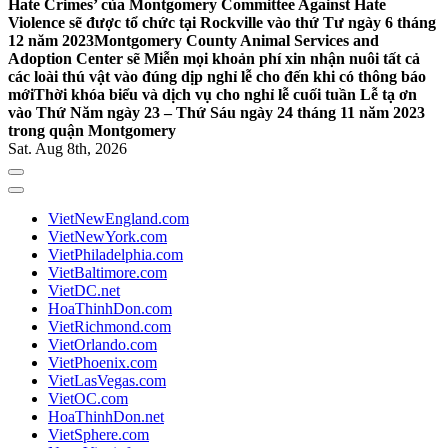
Hate Crimes’ của Montgomery Committee Against Hate
Violence sẽ được tổ chức tại Rockville vào thứ Tư ngày 6 tháng
12 năm 2023
Montgomery County Animal Services and
Adoption Center sẽ Miễn mọi khoản phí xin nhận nuôi tất cả
các loài thú vật vào đúng dịp nghỉ lễ cho đến khi có thông báo
mới
Thời khóa biểu và dịch vụ cho nghỉ lễ cuối tuần Lễ tạ ơn
vào Thứ Năm ngày 23 – Thứ Sáu ngày 24 tháng 11 năm 2023
trong quận Montgomery
Sat. Aug 8th, 2026
VietNewEngland.com
VietNewYork.com
VietPhiladelphia.com
VietBaltimore.com
VietDC.net
HoaThinhDon.com
VietRichmond.com
VietOrlando.com
VietPhoenix.com
VietLasVegas.com
VietOC.com
HoaThinhDon.net
VietSphere.com