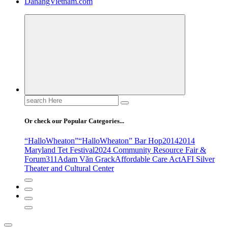
DanangVietnam.com
Search
for:
Or check our Popular Categories...
“HalloWheaton”
“HalloWheaton” Bar Hop
2014
2014
Maryland Tet Festival
2024 Community Resource Fair &
Forum
311
Adam Văn Grack
Affordable Care Act
AFI Silver
Theater and Cultural Center