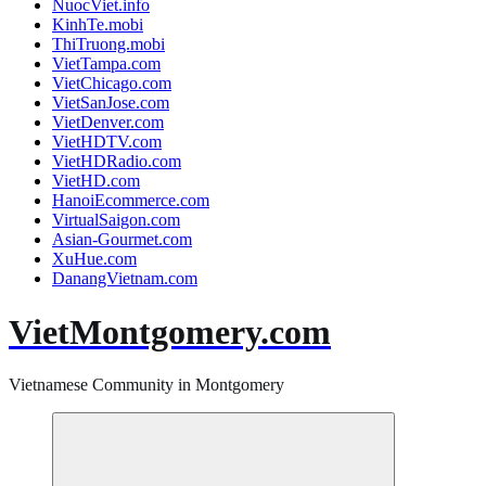
NuocViet.info
KinhTe.mobi
ThiTruong.mobi
VietTampa.com
VietChicago.com
VietSanJose.com
VietDenver.com
VietHDTV.com
VietHDRadio.com
VietHD.com
HanoiEcommerce.com
VirtualSaigon.com
Asian-Gourmet.com
XuHue.com
DanangVietnam.com
VietMontgomery.com
Vietnamese Community in Montgomery