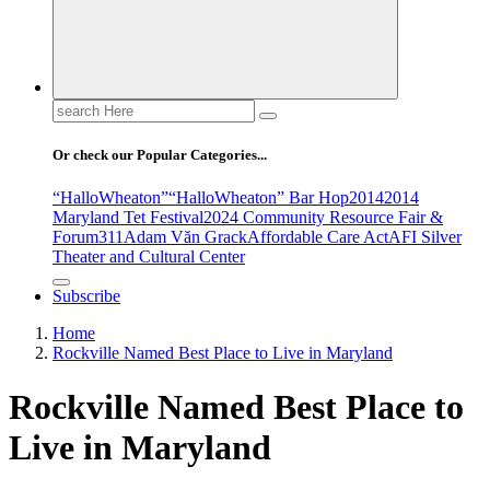
Search
for:
Or check our Popular Categories...
“HalloWheaton”
“HalloWheaton” Bar Hop
2014
2014
Maryland Tet Festival
2024 Community Resource Fair &
Forum
311
Adam Văn Grack
Affordable Care Act
AFI Silver
Theater and Cultural Center
Subscribe
Home
Rockville Named Best Place to Live in Maryland
Rockville Named Best Place to
Live in Maryland