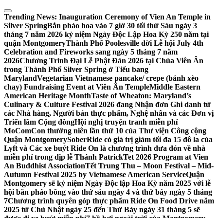
Skip
to
Trending News:
Inauguration Ceremony of Vien An Temple in
content
Silver Spring
Bắn pháo hoa vào 7 giờ 30 tối thứ Sáu ngày 3
tháng 7 năm 2026 kỷ niệm Ngày Độc Lập Hoa Kỳ 250 năm tại
quận Montgomery
Thành Phố Poolesville dời Lễ hội July 4th
Celebration and Fireworks sang ngày 5 tháng 7 năm
2026
Chương Trình Đại Lễ Phật Đản 2026 tại Chùa Viên Ân
trong Thành Phố Silver Spring ở Tiểu bang
Maryland
Vegetarian Vietnamese pancake/ crepe (bánh xèo
chay) Fundraising Event at Viên Ân Temple
Middle Eastern
American Heritage Month
Taste of Wheaton: Maryland’s
Culinary & Culture Festival 2026 đang Nhận đơn Ghi danh từ
các Nhà hàng, Người bán thực phẩm, Nghệ nhân và các Đơn vị
Triển lãm Cộng đồng
Hội nghị truyện tranh miễn phí
MoComCon thường niên lần thứ 10 của Thư viện Công cộng
Quận Montgomery
SoberRide có giá trị giảm tối đa 15 đô la của
Lyft và Các xe buýt Ride On là chương trình đưa đón về nhà
miễn phí trong dịp lễ Thánh Patrick
Tet 2026 Program at Vien
An Buddhist Association
Tết Trung Thu – Moon Festival – Mid-
Autumn Festival 2025 by Vietnamese American Service
Quận
Montgomery sẽ kỷ niệm Ngày Độc lập Hoa Kỳ năm 2025 với lễ
hội bắn pháo bông vào thứ sáu ngày 4 và thứ bảy ngày 5 tháng
7
Chương trình quyên góp thực phẩm Ride On Food Drive năm
2025 từ Chủ Nhật ngày 25 đến Thứ Bảy ngày 31 tháng 5 sẽ