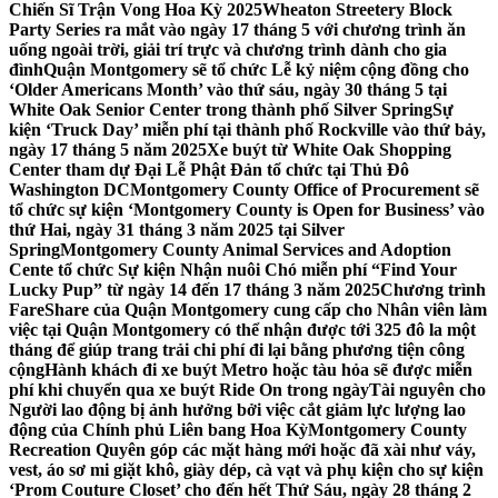
Chiến Sĩ Trận Vong Hoa Kỳ 2025
Wheaton Streetery Block
Party Series ra mắt vào ngày 17 tháng 5 với chương trình ăn
uống ngoài trời, giải trí trực và chương trình dành cho gia
đình
Quận Montgomery sẽ tổ chức Lễ kỷ niệm cộng đồng cho
‘Older Americans Month’ vào thứ sáu, ngày 30 tháng 5 tại
White Oak Senior Center trong thành phố Silver Spring
Sự
kiện ‘Truck Day’ miễn phí tại thành phố Rockville vào thứ bảy,
ngày 17 tháng 5 năm 2025
Xe buýt từ White Oak Shopping
Center tham dự Đại Lễ Phật Đản tổ chức tại Thủ Đô
Washington DC
Montgomery County Office of Procurement sẽ
tổ chức sự kiện ‘Montgomery County is Open for Business’ vào
thứ Hai, ngày 31 tháng 3 năm 2025 tại Silver
Spring
Montgomery County Animal Services and Adoption
Cente tổ chức Sự kiện Nhận nuôi Chó miễn phí “Find Your
Lucky Pup” từ ngày 14 đến 17 tháng 3 năm 2025
Chương trình
FareShare của Quận Montgomery cung cấp cho Nhân viên làm
việc tại Quận Montgomery có thể nhận được tới 325 đô la một
tháng để giúp trang trải chi phí đi lại bằng phương tiện công
cộng
Hành khách đi xe buýt Metro hoặc tàu hỏa sẽ được miễn
phí khi chuyển qua xe buýt Ride On trong ngày
Tài nguyên cho
Người lao động bị ảnh hưởng bởi việc cắt giảm lực lượng lao
động của Chính phủ Liên bang Hoa Kỳ
Montgomery County
Recreation Quyên góp các mặt hàng mới hoặc đã xài như váy,
vest, áo sơ mi giặt khô, giày dép, cà vạt và phụ kiện cho sự kiện
‘Prom Couture Closet’ cho đến hết Thứ Sáu, ngày 28 tháng 2