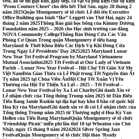
vest, áo sơ mi giặt khô, giày dép, cà vạt và phụ kiện cho sự kiện
‘Prom Couture Closet’ cho đến hết Thứ Sáu, ngày 28 tháng 2
năm 2025
Quận Montgomery sẽ tổ chức Lễ đổi tên Executive
Office Building qua Isiah “Ike” Leggett vào Thứ Hai, ngày 24
tháng 2 năm 2025
Thông Báo giải học bổng của Kimmy Dương
Foundation năm 2025 – 2026 cho Học sinh trường cao đẳng
NOVA Community College
Thông Báo Đóng Cửa Các Văn
Phòng Cơ Quan Trong quận Montgomery ở tiểu bang
Maryland & Thời Khóa Biểu Các Dịch Vụ Khi Đóng Cửa
Trong Ngày Lễ Presidents’ Day 2025
2025 Maryland Lunar
New Year Tet Festival Program by Maryland Vietnamese
Mutual Association
2025 Tết Festival at Our Lady of Vietnam
Parish – Lunar New Year Festival – Hội Chợ Tết Giáo Xứ Mẹ
Việt Nam
Đón Giao Thừa và Lễ Phật trong Tết Nguyên đán Ất
Tỵ năm 2025 tại Chùa Viên Ân
Hội Chợ Tết Xuân Vị Yêu
Thương của Hội Từ Thiện Xá Lợi – 2025 – Tết Festival –
Lunar New Year Festival by Xa Loi Charity
Ghi danh Xin vé
Lễ nhậm chức của Tổng thống Trump năm 2025 từ Dân Biểu
Tiểu Bang Jamie Raskin tại địa hạt hay khu 8 bầu cử quốc hội
Hoa Kỳ của Maryland
Ghi danh xin vé đi coi Lễ nhậm chức của
Tổng thống Trump năm 2025 từ Thượng nghị sĩ Hoa Kỳ Van
Hollen của Tiểu Bang Maryland
Quận Montgomery sẽ tổ chức
‘Friendship Picnic’ miễn phí lần thứ 10 tại Wheaton vào Chủ
Nhật, ngày 15 tháng 9 năm 2024
2024 Silver Spring Jazz
Festival
Quận Montgomery sẽ tổ chức Hội thảo ‘Ready