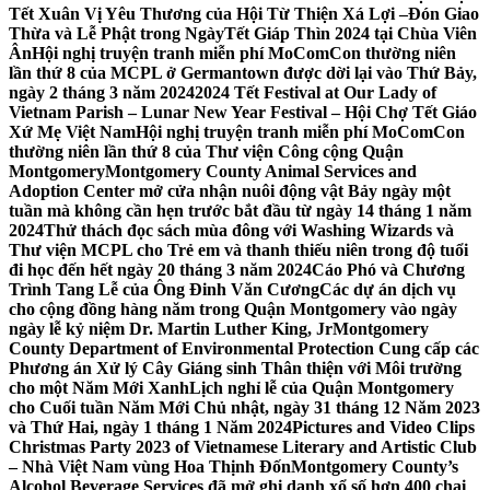
Tết Xuân Vị Yêu Thương của Hội Từ Thiện Xá Lợi –
Đón Giao
Thừa và Lễ Phật trong NgàyTết Giáp Thìn 2024 tại Chùa Viên
Ân
Hội nghị truyện tranh miễn phí MoComCon thường niên
lần thứ 8 của MCPL ở Germantown được dời lại vào Thứ Bảy,
ngày 2 tháng 3 năm 2024
2024 Tết Festival at Our Lady of
Vietnam Parish – Lunar New Year Festival – Hội Chợ Tết Giáo
Xứ Mẹ Việt Nam
Hội nghị truyện tranh miễn phí MoComCon
thường niên lần thứ 8 của Thư viện Công cộng Quận
Montgomery
Montgomery County Animal Services and
Adoption Center mở cửa nhận nuôi động vật Bảy ngày một
tuần mà không cần hẹn trước bắt đầu từ ngày 14 tháng 1 năm
2024
Thử thách đọc sách mùa đông với Washing Wizards và
Thư viện MCPL cho Trẻ em và thanh thiếu niên trong độ tuổi
đi học đến hết ngày 20 tháng 3 năm 2024
Cáo Phó và Chương
Trình Tang Lễ của Ông Đinh Văn Cương
Các dự án dịch vụ
cho cộng đồng hàng năm trong Quận Montgomery vào ngày
ngày lễ kỷ niệm Dr. Martin Luther King, Jr
Montgomery
County Department of Environmental Protection Cung cấp các
Phương án Xử lý Cây Giáng sinh Thân thiện với Môi trường
cho một Năm Mới Xanh
Lịch nghỉ lễ của Quận Montgomery
cho Cuối tuần Năm Mới Chủ nhật, ngày 31 tháng 12 Năm 2023
và Thứ Hai, ngày 1 tháng 1 Năm 2024
Pictures and Video Clips
Christmas Party 2023 of Vietnamese Literary and Artistic Club
– Nhà Việt Nam vùng Hoa Thịnh Đốn
Montgomery County’s
Alcohol Beverage Services đã mở ghi danh xổ số hơn 400 chai