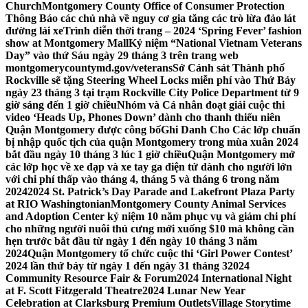
Church
Montgomery County Office of Consumer Protection
Thông Báo các chủ nhà về nguy cơ gia tăng các trò lừa đảo lát
đường lái xe
Trình diễn thời trang – 2024 ‘Spring Fever’ fashion
show at Montgomery Mall
Kỷ niệm “National Vietnam Veterans
Day” vào thứ Sáu ngày 29 tháng 3 trên trang web
montgomerycountymd.gov/veterans
Sở Cảnh sát Thành phố
Rockville sẽ tặng Steering Wheel Locks miễn phí vào Thứ Bảy
ngày 23 tháng 3 tại trạm Rockville City Police Department từ 9
giờ sáng đến 1 giờ chiều
Nhóm và Cá nhân đoạt giải cuộc thi
video ‘Heads Up, Phones Down’ dành cho thanh thiếu niên
Quận Montgomery được công bố
Ghi Danh Cho Các lớp chuẩn
bị nhập quốc tịch của quận Montgomery trong mùa xuân 2024
bắt đầu ngày 10 tháng 3 lúc 1 giờ chiều
Quận Montgomery mở
các lớp học về xe đạp và xe tay ga điện tử dành cho người lớn
với chi phí thấp vào tháng 4, tháng 5 và tháng 6 trong năm
2024
2024 St. Patrick’s Day Parade and Lakefront Plaza Party
at RIO Washingtonian
Montgomery County Animal Services
and Adoption Center kỷ niệm 10 năm phục vụ và giảm chi phí
cho những người nuôi thú cưng mới xuống $10 mà không cần
hẹn trước bắt đầu từ ngày 1 đến ngày 10 tháng 3 năm
2024
Quận Montgomery tổ chức cuộc thi ‘Girl Power Contest’
2024 lần thứ bảy từ ngày 1 đến ngày 31 tháng 3
2024
Community Resource Fair & Forum
2024 International Night
at F. Scott Fitzgerald Theatre
2024 Lunar New Year
Celebration at Clarksburg Premium Outlets
Village Storytime