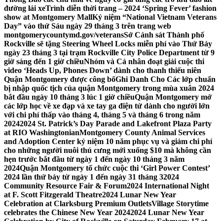
đường lái xe
Trình diễn thời trang – 2024 ‘Spring Fever’ fashion
show at Montgomery Mall
Kỷ niệm “National Vietnam Veterans
Day” vào thứ Sáu ngày 29 tháng 3 trên trang web
montgomerycountymd.gov/veterans
Sở Cảnh sát Thành phố
Rockville sẽ tặng Steering Wheel Locks miễn phí vào Thứ Bảy
ngày 23 tháng 3 tại trạm Rockville City Police Department từ 9
giờ sáng đến 1 giờ chiều
Nhóm và Cá nhân đoạt giải cuộc thi
video ‘Heads Up, Phones Down’ dành cho thanh thiếu niên
Quận Montgomery được công bố
Ghi Danh Cho Các lớp chuẩn
bị nhập quốc tịch của quận Montgomery trong mùa xuân 2024
bắt đầu ngày 10 tháng 3 lúc 1 giờ chiều
Quận Montgomery mở
các lớp học về xe đạp và xe tay ga điện tử dành cho người lớn
với chi phí thấp vào tháng 4, tháng 5 và tháng 6 trong năm
2024
2024 St. Patrick’s Day Parade and Lakefront Plaza Party
at RIO Washingtonian
Montgomery County Animal Services
and Adoption Center kỷ niệm 10 năm phục vụ và giảm chi phí
cho những người nuôi thú cưng mới xuống $10 mà không cần
hẹn trước bắt đầu từ ngày 1 đến ngày 10 tháng 3 năm
2024
Quận Montgomery tổ chức cuộc thi ‘Girl Power Contest’
2024 lần thứ bảy từ ngày 1 đến ngày 31 tháng 3
2024
Community Resource Fair & Forum
2024 International Night
at F. Scott Fitzgerald Theatre
2024 Lunar New Year
Celebration at Clarksburg Premium Outlets
Village Storytime
celebrates the Chinese New Year 2024
2024 Lunar New Year