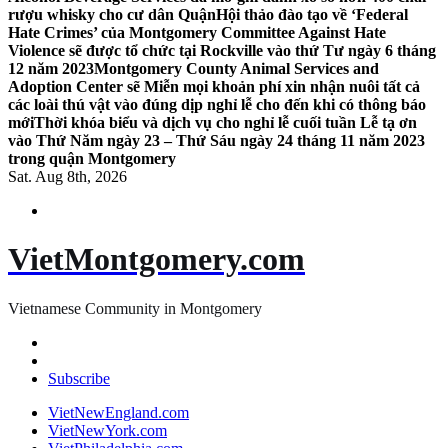
rượu whisky cho cư dân Quận
Hội thảo đào tạo về ‘Federal
Hate Crimes’ của Montgomery Committee Against Hate
Violence sẽ được tổ chức tại Rockville vào thứ Tư ngày 6 tháng
12 năm 2023
Montgomery County Animal Services and
Adoption Center sẽ Miễn mọi khoản phí xin nhận nuôi tất cả
các loài thú vật vào đúng dịp nghỉ lễ cho đến khi có thông báo
mới
Thời khóa biểu và dịch vụ cho nghỉ lễ cuối tuần Lễ tạ ơn
vào Thứ Năm ngày 23 – Thứ Sáu ngày 24 tháng 11 năm 2023
trong quận Montgomery
Sat. Aug 8th, 2026
VietMontgomery.com
Vietnamese Community in Montgomery
Subscribe
VietNewEngland.com
VietNewYork.com