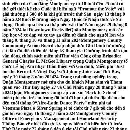
sinh viên của Cao đẳng Montgomery từ 18 tuổi đến 25 tuổi có
thể gửi thiết kế cho Cuộc thi biểu ngữ “Promote the Vote” với
giải thưởng 1.500 đô la khi gửi trước thứ Sáu, ngày 13 tháng 9
năm 2024
Buổi lễ tưởng niệm Ngày Quốc tế Nhận thức về Sử
dụng Thuốc quá liều và thắp nến vào thứ Năm ngày 29 tháng 8
năm 2024 tại Downtown Rockville
Quận Montgomery mở các
lớp học về xe đạp và xe tay ga điện tử dành cho người lớn vào
tháng 9, tháng 10 và tháng 11 năm 2024
Montgomery County
Community Action Board chấp nhận đơn Ghi Danh từ những
cư dân đủ điều kiện để đăng ký tham gia Chương trình đào tạo
vận động chính sách miễn phí
Thư viện Công cộng Brigadier
General Charles E. McGee Library trọng Quận Montgomery tổ
chức Lễ hội Âm nhạc Thân thiện với Gia đình, Miễn phí ‘Just
for the Record-A Vinyl Day’ với Johnny Juice vào Thứ Bảy,
ngày 10 tháng 8 năm 2024
24 Trang trại nông nghiệp trong
Quận Montgomery mở cửa cho du khách Mua sắm và Tham
quan vào Thứ Bảy ngày 27 và Chủ Nhật, ngày 28 tháng 7 năm
2024
Quận Montgomery cung cấp vắc-xin ‘Back-to-School’’
miễn phí cho trẻ em trong độ tuổi đi học tại nhiều địa điểm cho
đến cuối tháng 9
“Afro-Latin Dance Party” miễn phí tại
Veterans Plaza ở Silver Spring sẽ tổ chức từ 7 giờ tối cho đến 9
giờ tối vào ngày 16 tháng 7 năm 2024
Montgomery County
Office of Emergency Management and Homeland Security
Thông Báo về nhiệt độ cực kỳ nguy hiểm Có hiệu lực từ trưa
Thứ Bảy ngày 22 tháng 6 đến 8 giờ tối Chủ nhật ngày 23 tháng