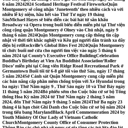
6 năm 2024
2024 Scotland Heritage Festival Fireworks
Quận
Montgomery sẽ công nhận ‘Juneteenth’ theo nhiều cách và với
nhiều lễ kỷ niệm, hầu hết vào Thứ Tư ngày 19 tháng
Sáu
Michael Hayes sẽ biểu diễn các bài hát từ sân khấu
Broadway và Opera trong buổi biểu diễn miễn phí tại Thư viện
công cộng quận Montgomery ở Olney vào Chủ nhật, ngày 9
tháng 6 năm 2024
Quận Montgomery cung cấp thông tin cập
nhật về thời tiết khắc nghiệt và Kêu gọi người dân tránh xa dây
điện bị rơi
Rockville’s Global Bites Fest 2024
Quận Montgomery
tổ chức buổi mở cửa cho người tìm việc vào ngày 5 tháng 6
năm 2024 tại County’s Executive Office Building
Celebration
Buddha’s Birthday at Vien An Buddhist Association
‘Roller
Disco’ miễn phí tại Công viên Ridge Road Recreational Park ở
Germantown Buổi tối từ 6-8 giờ tối vào thứ Sáu, ngày 17 tháng
5 năm 2024
Sở Cảnh sát Quận Montgomery cung cấp miễn phí
các bản nâng cấp phần mềm chống trộm với Xe Hyundai trong
ba ngày: Thứ Năm ngày 9 , Thứ Sáu ngày 10 và Thứ Bảy ngày
11 tháng 5 năm 2024
Bỏ phiếu sớm cho Cuộc bầu cử sơ bộ Tổng
thống Hoa Kỳ năm 2024 từ Thứ Năm ngày 2 tháng 5 năm
2024, đến Thứ Năm ngày 9 tháng 5 năm 2024
Thứ Ba ngày 23
tháng 4 là hạn chót Ghi Danh cho Cuộc bầu cử sơ bộ năm 2024
trong tiểu bang Maryland
Black April Commemoration 2024 by
Youth Ministry Of Our Lady of Vietnam Catholic
Church
Montgomery County Office of Consumer Protection
Thông Báo các chủ nhà về nguy cơ gia tăng các trò lừa đảo lát