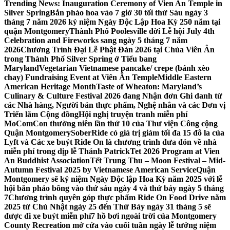
Trending News:
Inauguration Ceremony of Vien An Temple in
Silver Spring
Bắn pháo hoa vào 7 giờ 30 tối thứ Sáu ngày 3
tháng 7 năm 2026 kỷ niệm Ngày Độc Lập Hoa Kỳ 250 năm tại
quận Montgomery
Thành Phố Poolesville dời Lễ hội July 4th
Celebration and Fireworks sang ngày 5 tháng 7 năm
2026
Chương Trình Đại Lễ Phật Đản 2026 tại Chùa Viên Ân
trong Thành Phố Silver Spring ở Tiểu bang
Maryland
Vegetarian Vietnamese pancake/ crepe (bánh xèo
chay) Fundraising Event at Viên Ân Temple
Middle Eastern
American Heritage Month
Taste of Wheaton: Maryland’s
Culinary & Culture Festival 2026 đang Nhận đơn Ghi danh từ
các Nhà hàng, Người bán thực phẩm, Nghệ nhân và các Đơn vị
Triển lãm Cộng đồng
Hội nghị truyện tranh miễn phí
MoComCon thường niên lần thứ 10 của Thư viện Công cộng
Quận Montgomery
SoberRide có giá trị giảm tối đa 15 đô la của
Lyft và Các xe buýt Ride On là chương trình đưa đón về nhà
miễn phí trong dịp lễ Thánh Patrick
Tet 2026 Program at Vien
An Buddhist Association
Tết Trung Thu – Moon Festival – Mid-
Autumn Festival 2025 by Vietnamese American Service
Quận
Montgomery sẽ kỷ niệm Ngày Độc lập Hoa Kỳ năm 2025 với lễ
hội bắn pháo bông vào thứ sáu ngày 4 và thứ bảy ngày 5 tháng
7
Chương trình quyên góp thực phẩm Ride On Food Drive năm
2025 từ Chủ Nhật ngày 25 đến Thứ Bảy ngày 31 tháng 5 sẽ
được đi xe buýt miễn phí
7 hồ bơi ngoài trời của Montgomery
County Recreation mở cửa vào cuối tuần ngày lễ tưởng niệm