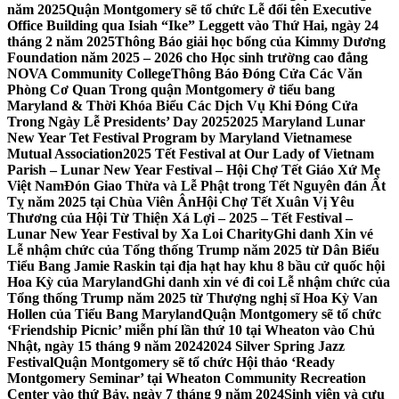
năm 2025
Quận Montgomery sẽ tổ chức Lễ đổi tên Executive
Office Building qua Isiah “Ike” Leggett vào Thứ Hai, ngày 24
tháng 2 năm 2025
Thông Báo giải học bổng của Kimmy Dương
Foundation năm 2025 – 2026 cho Học sinh trường cao đẳng
NOVA Community College
Thông Báo Đóng Cửa Các Văn
Phòng Cơ Quan Trong quận Montgomery ở tiểu bang
Maryland & Thời Khóa Biểu Các Dịch Vụ Khi Đóng Cửa
Trong Ngày Lễ Presidents’ Day 2025
2025 Maryland Lunar
New Year Tet Festival Program by Maryland Vietnamese
Mutual Association
2025 Tết Festival at Our Lady of Vietnam
Parish – Lunar New Year Festival – Hội Chợ Tết Giáo Xứ Mẹ
Việt Nam
Đón Giao Thừa và Lễ Phật trong Tết Nguyên đán Ất
Tỵ năm 2025 tại Chùa Viên Ân
Hội Chợ Tết Xuân Vị Yêu
Thương của Hội Từ Thiện Xá Lợi – 2025 – Tết Festival –
Lunar New Year Festival by Xa Loi Charity
Ghi danh Xin vé
Lễ nhậm chức của Tổng thống Trump năm 2025 từ Dân Biểu
Tiểu Bang Jamie Raskin tại địa hạt hay khu 8 bầu cử quốc hội
Hoa Kỳ của Maryland
Ghi danh xin vé đi coi Lễ nhậm chức của
Tổng thống Trump năm 2025 từ Thượng nghị sĩ Hoa Kỳ Van
Hollen của Tiểu Bang Maryland
Quận Montgomery sẽ tổ chức
‘Friendship Picnic’ miễn phí lần thứ 10 tại Wheaton vào Chủ
Nhật, ngày 15 tháng 9 năm 2024
2024 Silver Spring Jazz
Festival
Quận Montgomery sẽ tổ chức Hội thảo ‘Ready
Montgomery Seminar’ tại Wheaton Community Recreation
Center vào thứ Bảy, ngày 7 tháng 9 năm 2024
Sinh viên và cựu