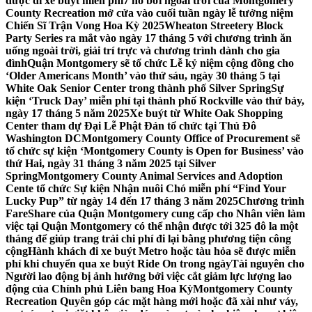
được đi xe buýt miễn phí
7 hồ bơi ngoài trời của Montgomery
County Recreation mở cửa vào cuối tuần ngày lễ tưởng niệm
Chiến Sĩ Trận Vong Hoa Kỳ 2025
Wheaton Streetery Block
Party Series ra mắt vào ngày 17 tháng 5 với chương trình ăn
uống ngoài trời, giải trí trực và chương trình dành cho gia
đình
Quận Montgomery sẽ tổ chức Lễ kỷ niệm cộng đồng cho
‘Older Americans Month’ vào thứ sáu, ngày 30 tháng 5 tại
White Oak Senior Center trong thành phố Silver Spring
Sự
kiện ‘Truck Day’ miễn phí tại thành phố Rockville vào thứ bảy,
ngày 17 tháng 5 năm 2025
Xe buýt từ White Oak Shopping
Center tham dự Đại Lễ Phật Đản tổ chức tại Thủ Đô
Washington DC
Montgomery County Office of Procurement sẽ
tổ chức sự kiện ‘Montgomery County is Open for Business’ vào
thứ Hai, ngày 31 tháng 3 năm 2025 tại Silver
Spring
Montgomery County Animal Services and Adoption
Cente tổ chức Sự kiện Nhận nuôi Chó miễn phí “Find Your
Lucky Pup” từ ngày 14 đến 17 tháng 3 năm 2025
Chương trình
FareShare của Quận Montgomery cung cấp cho Nhân viên làm
việc tại Quận Montgomery có thể nhận được tới 325 đô la một
tháng để giúp trang trải chi phí đi lại bằng phương tiện công
cộng
Hành khách đi xe buýt Metro hoặc tàu hỏa sẽ được miễn
phí khi chuyển qua xe buýt Ride On trong ngày
Tài nguyên cho
Người lao động bị ảnh hưởng bởi việc cắt giảm lực lượng lao
động của Chính phủ Liên bang Hoa Kỳ
Montgomery County
Recreation Quyên góp các mặt hàng mới hoặc đã xài như váy,