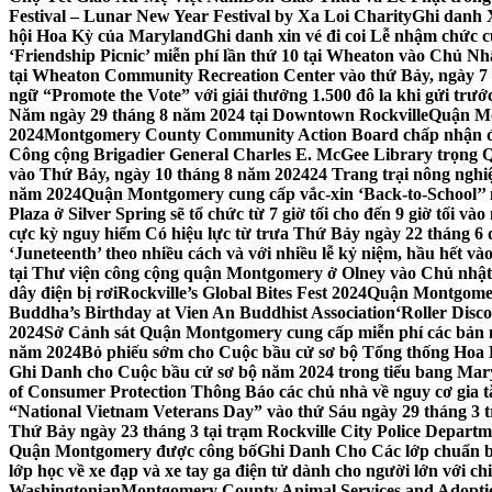
Festival – Lunar New Year Festival by Xa Loi Charity
Ghi danh 
hội Hoa Kỳ của Maryland
Ghi danh xin vé đi coi Lễ nhậm chức
‘Friendship Picnic’ miễn phí lần thứ 10 tại Wheaton vào Chủ Nh
tại Wheaton Community Recreation Center vào thứ Bảy, ngày 7
ngữ “Promote the Vote” với giải thưởng 1.500 đô la khi gửi trư
Năm ngày 29 tháng 8 năm 2024 tại Downtown Rockville
Quận Mon
2024
Montgomery County Community Action Board chấp nhận đơn
Công cộng Brigadier General Charles E. McGee Library trọng Q
vào Thứ Bảy, ngày 10 tháng 8 năm 2024
24 Trang trại nông ngh
năm 2024
Quận Montgomery cung cấp vắc-xin ‘Back-to-School’’ mi
Plaza ở Silver Spring sẽ tổ chức từ 7 giờ tối cho đến 9 giờ tối v
cực kỳ nguy hiểm Có hiệu lực từ trưa Thứ Bảy ngày 22 tháng 6 
‘Juneteenth’ theo nhiều cách và với nhiều lễ kỷ niệm, hầu hết 
tại Thư viện công cộng quận Montgomery ở Olney vào Chủ nhật
dây điện bị rơi
Rockville’s Global Bites Fest 2024
Quận Montgomery
Buddha’s Birthday at Vien An Buddhist Association
‘Roller Disc
2024
Sở Cảnh sát Quận Montgomery cung cấp miễn phí các bản 
năm 2024
Bỏ phiếu sớm cho Cuộc bầu cử sơ bộ Tổng thống Hoa
Ghi Danh cho Cuộc bầu cử sơ bộ năm 2024 trong tiểu bang Mar
of Consumer Protection Thông Báo các chủ nhà về nguy cơ gia tăn
“National Vietnam Veterans Day” vào thứ Sáu ngày 29 tháng 3
Thứ Bảy ngày 23 tháng 3 tại trạm Rockville City Police Departme
Quận Montgomery được công bố
Ghi Danh Cho Các lớp chuẩn bị
lớp học về xe đạp và xe tay ga điện tử dành cho người lớn với ch
Washingtonian
Montgomery County Animal Services and Adoptio