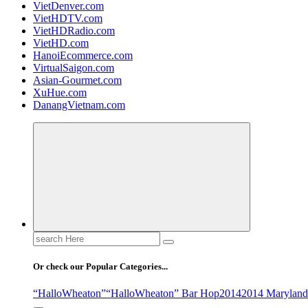
VietDenver.com
VietHDTV.com
VietHDRadio.com
VietHD.com
HanoiEcommerce.com
VirtualSaigon.com
Asian-Gourmet.com
XuHue.com
DanangVietnam.com
Search
for:
Or check our Popular Categories...
“HalloWheaton”
“HalloWheaton” Bar Hop
2014
2014 Maryland 