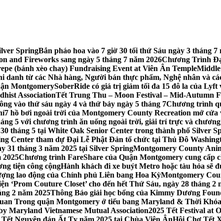
lver Spring
Bắn pháo hoa vào 7 giờ 30 tối thứ Sáu ngày 3 tháng
tion and Fireworks sang ngày 5 tháng 7 năm 2026
Chương Trình Đại
repe (bánh xèo chay) Fundraising Event at Viên Ân Temple
Middle
hi danh từ các Nhà hàng, Người bán thực phẩm, Nghệ nhân và cá
uận Montgomery
SoberRide có giá trị giảm tối đa 15 đô la của Ly
hist Association
Tết Trung Thu – Moon Festival – Mid-Autumn Fe
ông vào thứ sáu ngày 4 và thứ bảy ngày 5 tháng 7
Chương trình q
hí
7 hồ bơi ngoài trời của Montgomery County Recreation mở cửa 
ng 5 với chương trình ăn uống ngoài trời, giải trí trực và chương
30 tháng 5 tại White Oak Senior Center trong thành phố Silver S
ing Center tham dự Đại Lễ Phật Đản tổ chức tại Thủ Đô Washin
y 31 tháng 3 năm 2025 tại Silver Spring
Montgomery County Anima
m 2025
Chương trình FareShare của Quận Montgomery cung cấp ch
ương tiện công cộng
Hành khách đi xe buýt Metro hoặc tàu hỏa sẽ đ
 lượng lao động của Chính phủ Liên bang Hoa Kỳ
Montgomery Count
ự kiện ‘Prom Couture Closet’ cho đến hết Thứ Sáu, ngày 28 tháng 2
háng 2 năm 2025
Thông Báo giải học bổng của Kimmy Dương Found
n Trong quận Montgomery ở tiểu bang Maryland & Thời Khóa B
by Maryland Vietnamese Mutual Association
2025 Tết Festival at
 Tết Nguyên đán Ất Tỵ năm 2025 tại Chùa Viên Ân
Hội Chợ Tết X