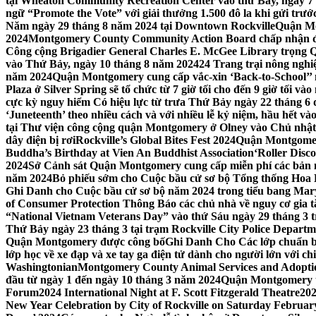
tại Wheaton Community Recreation Center vào thứ Bảy, ngày 7
ngữ “Promote the Vote” với giải thưởng 1.500 đô la khi gửi trư
Năm ngày 29 tháng 8 năm 2024 tại Downtown Rockville
Quận Mon
2024
Montgomery County Community Action Board chấp nhận đơn
Công cộng Brigadier General Charles E. McGee Library trọng Q
vào Thứ Bảy, ngày 10 tháng 8 năm 2024
24 Trang trại nông ngh
năm 2024
Quận Montgomery cung cấp vắc-xin ‘Back-to-School’’ mi
Plaza ở Silver Spring sẽ tổ chức từ 7 giờ tối cho đến 9 giờ tối v
cực kỳ nguy hiểm Có hiệu lực từ trưa Thứ Bảy ngày 22 tháng 6 
‘Juneteenth’ theo nhiều cách và với nhiều lễ kỷ niệm, hầu hết 
tại Thư viện công cộng quận Montgomery ở Olney vào Chủ nhật
dây điện bị rơi
Rockville’s Global Bites Fest 2024
Quận Montgomery
Buddha’s Birthday at Vien An Buddhist Association
‘Roller Disc
2024
Sở Cảnh sát Quận Montgomery cung cấp miễn phí các bản 
năm 2024
Bỏ phiếu sớm cho Cuộc bầu cử sơ bộ Tổng thống Hoa
Ghi Danh cho Cuộc bầu cử sơ bộ năm 2024 trong tiểu bang Mar
of Consumer Protection Thông Báo các chủ nhà về nguy cơ gia tăn
“National Vietnam Veterans Day” vào thứ Sáu ngày 29 tháng 3
Thứ Bảy ngày 23 tháng 3 tại trạm Rockville City Police Departme
Quận Montgomery được công bố
Ghi Danh Cho Các lớp chuẩn bị
lớp học về xe đạp và xe tay ga điện tử dành cho người lớn với ch
Washingtonian
Montgomery County Animal Services and Adoptio
đầu từ ngày 1 đến ngày 10 tháng 3 năm 2024
Quận Montgomery tổ
Forum
2024 International Night at F. Scott Fitzgerald Theatre
202
New Year Celebration by City of Rockville on Saturday February 