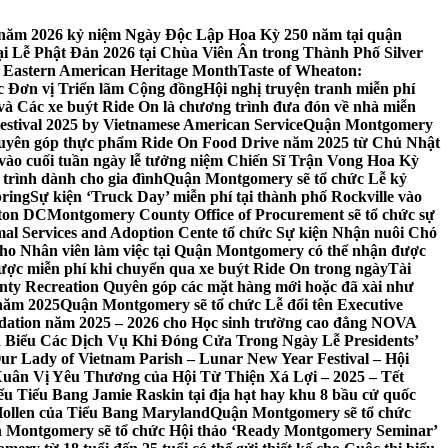
 7 năm 2026 kỷ niệm Ngày Độc Lập Hoa Kỳ 250 năm tại quận
 Lễ Phật Đản 2026 tại Chùa Viên Ân trong Thành Phố Silver
 Eastern American Heritage Month
Taste of Wheaton:
c Đơn vị Triển lãm Cộng đồng
Hội nghị truyện tranh miễn phí
ft và Các xe buýt Ride On là chương trình đưa đón về nhà miễn
stival 2025 by Vietnamese American Service
Quận Montgomery
uyên góp thực phẩm Ride On Food Drive năm 2025 từ Chủ Nhật
vào cuối tuần ngày lễ tưởng niệm Chiến Sĩ Trận Vong Hoa Kỳ
 trình dành cho gia đình
Quận Montgomery sẽ tổ chức Lễ kỷ
pring
Sự kiện ‘Truck Day’ miễn phí tại thành phố Rockville vào
gton DC
Montgomery County Office of Procurement sẽ tổ chức sự
l Services and Adoption Cente tổ chức Sự kiện Nhận nuôi Chó
o Nhân viên làm việc tại Quận Montgomery có thể nhận được
ược miễn phí khi chuyển qua xe buýt Ride On trong ngày
Tài
y Recreation Quyên góp các mặt hàng mới hoặc đã xài như
 năm 2025
Quận Montgomery sẽ tổ chức Lễ đổi tên Executive
ation năm 2025 – 2026 cho Học sinh trường cao đẳng NOVA
iểu Các Dịch Vụ Khi Đóng Cửa Trong Ngày Lễ Presidents’
 Our Lady of Vietnam Parish – Lunar New Year Festival – Hội
uân Vị Yêu Thương của Hội Từ Thiện Xá Lợi – 2025 – Tết
 Tiểu Bang Jamie Raskin tại địa hạt hay khu 8 bầu cử quốc
Hollen của Tiểu Bang Maryland
Quận Montgomery sẽ tổ chức
 Montgomery sẽ tổ chức Hội thảo ‘Ready Montgomery Seminar’