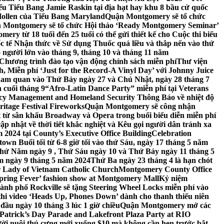
 Tiểu Bang Jamie Raskin tại địa hạt hay khu 8 bầu cử quốc
Hollen của Tiểu Bang Maryland
Quận Montgomery sẽ tổ chức
 Montgomery sẽ tổ chức Hội thảo ‘Ready Montgomery Seminar’
ery từ 18 tuổi đến 25 tuổi có thể gửi thiết kế cho Cuộc thi biểu
c tế Nhận thức về Sử dụng Thuốc quá liều và thắp nến vào thứ
 người lớn vào tháng 9, tháng 10 và tháng 11 năm
hương trình đào tạo vận động chính sách miễn phí
Thư viện
 Miễn phí ‘Just for the Record-A Vinyl Day’ với Johnny Juice
am quan vào Thứ Bảy ngày 27 và Chủ Nhật, ngày 28 tháng 7
 cuối tháng 9
“Afro-Latin Dance Party” miễn phí tại Veterans
cy Management and Homeland Security Thông Báo về nhiệt độ
ritage Festival Fireworks
Quận Montgomery sẽ công nhận
át từ sân khấu Broadway và Opera trong buổi biểu diễn miễn phí
 nhật về thời tiết khắc nghiệt và Kêu gọi người dân tránh xa
2024 tại County’s Executive Office Building
Celebration
own Buổi tối từ 6-8 giờ tối vào thứ Sáu, ngày 17 tháng 5 năm
hứ Năm ngày 9 , Thứ Sáu ngày 10 và Thứ Bảy ngày 11 tháng 5
m ngày 9 tháng 5 năm 2024
Thứ Ba ngày 23 tháng 4 là hạn chót
 Lady of Vietnam Catholic Church
Montgomery County Office
Spring Fever’ fashion show at Montgomery Mall
Kỷ niệm
ành phố Rockville sẽ tặng Steering Wheel Locks miễn phí vào
thi video ‘Heads Up, Phones Down’ dành cho thanh thiếu niên
u ngày 10 tháng 3 lúc 1 giờ chiều
Quận Montgomery mở các
 Patrick’s Day Parade and Lakefront Plaza Party at RIO
ời nuôi thú cưng mới xuống $10 mà không cần hẹn trước bắt