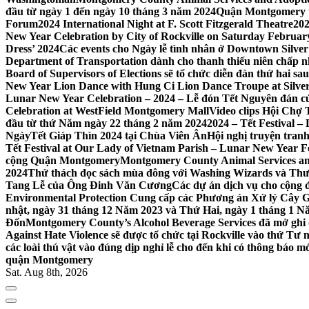
đầu từ ngày 1 đến ngày 10 tháng 3 năm 2024
Quận Montgomery tổ
Forum
2024 International Night at F. Scott Fitzgerald Theatre
202
New Year Celebration by City of Rockville on Saturday February 
Dress’ 2024
Các events cho Ngày lễ tình nhân ở Downtown Silver 
Department of Transportation dành cho thanh thiếu niên chấp n
Board of Supervisors of Elections sẽ tổ chức diễn đàn thứ hai 
New Year Lion Dance with Hung Ci Lion Dance Troupe at Silve
Lunar New Year Celebration – 2024 – Lễ đón Tết Nguyên đán c
Celebration at WestField Montgomery Mall
Video clips Hội Chợ
đầu từ thứ Năm ngày 22 tháng 2 năm 2024
2024 – Tết Festival 
NgàyTết Giáp Thìn 2024 tại Chùa Viên Ân
Hội nghị truyện tra
Tết Festival at Our Lady of Vietnam Parish – Lunar New Year 
cộng Quận Montgomery
Montgomery County Animal Services an
2024
Thử thách đọc sách mùa đông với Washing Wizards và Thư v
Tang Lễ của Ông Đinh Văn Cương
Các dự án dịch vụ cho cộng 
Environmental Protection Cung cấp các Phương án Xử lý Cây 
nhật, ngày 31 tháng 12 Năm 2023 và Thứ Hai, ngày 1 tháng 1 N
Đốn
Montgomery County’s Alcohol Beverage Services đã mở ghi
Against Hate Violence sẽ được tổ chức tại Rockville vào thứ Tư
các loài thú vật vào đúng dịp nghỉ lễ cho đến khi có thông báo m
quận Montgomery
Sat. Aug 8th, 2026