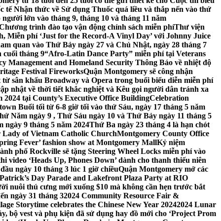
ery từ 18 tuổi đến 25 tuổi có thể gửi thiết kế cho Cuộc thi biểu
c tế Nhận thức về Sử dụng Thuốc quá liều và thắp nến vào thứ
 người lớn vào tháng 9, tháng 10 và tháng 11 năm
hương trình đào tạo vận động chính sách miễn phí
Thư viện
 Miễn phí ‘Just for the Record-A Vinyl Day’ với Johnny Juice
am quan vào Thứ Bảy ngày 27 và Chủ Nhật, ngày 28 tháng 7
 cuối tháng 9
“Afro-Latin Dance Party” miễn phí tại Veterans
cy Management and Homeland Security Thông Báo về nhiệt độ
ritage Festival Fireworks
Quận Montgomery sẽ công nhận
át từ sân khấu Broadway và Opera trong buổi biểu diễn miễn phí
 nhật về thời tiết khắc nghiệt và Kêu gọi người dân tránh xa
2024 tại County’s Executive Office Building
Celebration
own Buổi tối từ 6-8 giờ tối vào thứ Sáu, ngày 17 tháng 5 năm
hứ Năm ngày 9 , Thứ Sáu ngày 10 và Thứ Bảy ngày 11 tháng 5
m ngày 9 tháng 5 năm 2024
Thứ Ba ngày 23 tháng 4 là hạn chót
 Lady of Vietnam Catholic Church
Montgomery County Office
Spring Fever’ fashion show at Montgomery Mall
Kỷ niệm
ành phố Rockville sẽ tặng Steering Wheel Locks miễn phí vào
thi video ‘Heads Up, Phones Down’ dành cho thanh thiếu niên
u ngày 10 tháng 3 lúc 1 giờ chiều
Quận Montgomery mở các
 Patrick’s Day Parade and Lakefront Plaza Party at RIO
ời nuôi thú cưng mới xuống $10 mà không cần hẹn trước bắt
đến ngày 31 tháng 3
2024 Community Resource Fair &
llage Storytime celebrates the Chinese New Year 2024
2024 Lunar
y, bộ vest và phụ kiện đã sử dụng hay đồ mới cho ‘Project Prom