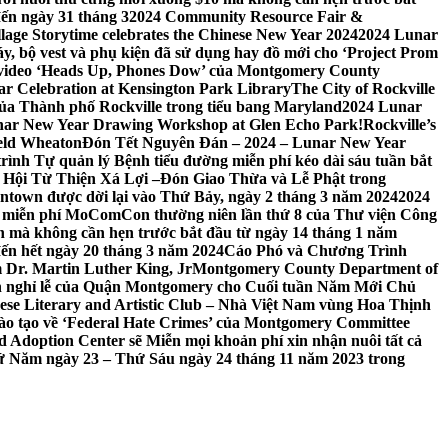
đến ngày 31 tháng 3
2024 Community Resource Fair &
llage Storytime celebrates the Chinese New Year 2024
2024 Lunar
y, bộ vest và phụ kiện đã sử dụng hay đồ mới cho ‘Project Prom
 video ‘Heads Up, Phones Dow’ của Montgomery County
r Celebration at Kensington Park Library
The City of Rockville
 của Thành phố Rockville trong tiểu bang Maryland
2024 Lunar
ar New Year Drawing Workshop at Glen Echo Park!
Rockville’s
eld Wheaton
Đón Tết Nguyên Đán – 2024 – Lunar New Year
ình Tự quản lý Bệnh tiểu đường miễn phí kéo dài sáu tuần bắt
a Hội Từ Thiện Xá Lợi –
Đón Giao Thừa và Lễ Phật trong
town được dời lại vào Thứ Bảy, ngày 2 tháng 3 năm 2024
2024
h miễn phí MoComCon thường niên lần thứ 8 của Thư viện Công
 mà không cần hẹn trước bắt đầu từ ngày 14 tháng 1 năm
ến hết ngày 20 tháng 3 năm 2024
Cáo Phó và Chương Trình
 Dr. Martin Luther King, Jr
Montgomery County Department of
h nghỉ lễ của Quận Montgomery cho Cuối tuần Năm Mới Chủ
mese Literary and Artistic Club – Nhà Việt Nam vùng Hoa Thịnh
đào tạo về ‘Federal Hate Crimes’ của Montgomery Committee
Adoption Center sẽ Miễn mọi khoản phí xin nhận nuôi tất cả
Thứ Năm ngày 23 – Thứ Sáu ngày 24 tháng 11 năm 2023 trong