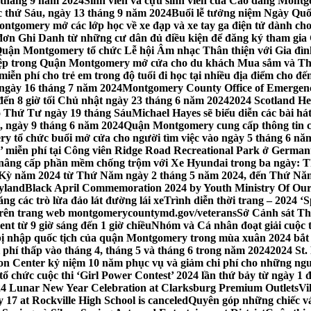
 tháng 9 năm 2024
Sinh viên và cựu sinh viên của Cao đẳng Montgom
ớc thứ Sáu, ngày 13 tháng 9 năm 2024
Buổi lễ tưởng niệm Ngày Quố
tgomery mở các lớp học về xe đạp và xe tay ga điện tử dành cho
 Ghi Danh từ những cư dân đủ điều kiện để đăng ký tham gia C
uận Montgomery tổ chức Lễ hội Âm nhạc Thân thiện với Gia đình,
iệp trong Quận Montgomery mở cửa cho du khách Mua sắm và Th
ễn phí cho trẻ em trong độ tuổi đi học tại nhiều địa điểm cho đến
ào ngày 16 tháng 7 năm 2024
Montgomery County Office of Emergen
đến 8 giờ tối Chủ nhật ngày 23 tháng 6 năm 2024
2024 Scotland He
vào Thứ Tư ngày 19 tháng Sáu
Michael Hayes sẽ biểu diễn các bài h
, ngày 9 tháng 6 năm 2024
Quận Montgomery cung cấp thông tin cập
 tổ chức buổi mở cửa cho người tìm việc vào ngày 5 tháng 6 năm 
o’ miễn phí tại Công viên Ridge Road Recreational Park ở Germant
nâng cấp phần mềm chống trộm với Xe Hyundai trong ba ngày: T
 Kỳ năm 2024 từ Thứ Năm ngày 2 tháng 5 năm 2024, đến Thứ Nă
yland
Black April Commemoration 2024 by Youth Ministry Of Our
g các trò lừa đảo lát đường lái xe
Trình diễn thời trang – 2024 ‘
 trên trang web montgomerycountymd.gov/veterans
Sở Cảnh sát Th
nt từ 9 giờ sáng đến 1 giờ chiều
Nhóm và Cá nhân đoạt giải cuộc 
 nhập quốc tịch của quận Montgomery trong mùa xuân 2024 bắt đầ
i phí thấp vào tháng 4, tháng 5 và tháng 6 trong năm 2024
2024 St.
n Center kỷ niệm 10 năm phục vụ và giảm chi phí cho những ngư
 chức cuộc thi ‘Girl Power Contest’ 2024 lần thứ bảy từ ngày 1 
4 Lunar New Year Celebration at Clarksburg Premium Outlets
Vi
17 at Rockville High School is canceled
Quyên góp những chiếc vá