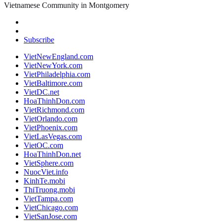
Vietnamese Community in Montgomery
Subscribe
VietNewEngland.com
VietNewYork.com
VietPhiladelphia.com
VietBaltimore.com
VietDC.net
HoaThinhDon.com
VietRichmond.com
VietOrlando.com
VietPhoenix.com
VietLasVegas.com
VietOC.com
HoaThinhDon.net
VietSphere.com
NuocViet.info
KinhTe.mobi
ThiTruong.mobi
VietTampa.com
VietChicago.com
VietSanJose.com