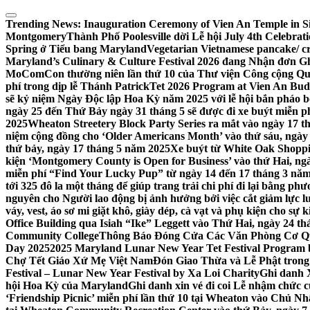
Skip
to
Trending News:
Inauguration Ceremony of Vien An Temple in Si
content
Montgomery
Thành Phố Poolesville dời Lễ hội July 4th Celebra
Spring ở Tiểu bang Maryland
Vegetarian Vietnamese pancake/ c
Maryland’s Culinary & Culture Festival 2026 đang Nhận đơn G
MoComCon thường niên lần thứ 10 của Thư viện Công cộng Q
phí trong dịp lễ Thánh Patrick
Tet 2026 Program at Vien An Budd
sẽ kỷ niệm Ngày Độc lập Hoa Kỳ năm 2025 với lễ hội bắn pháo b
ngày 25 đến Thứ Bảy ngày 31 tháng 5 sẽ được đi xe buýt miễn p
2025
Wheaton Streetery Block Party Series ra mắt vào ngày 17 thá
niệm cộng đồng cho ‘Older Americans Month’ vào thứ sáu, ngày 
thứ bảy, ngày 17 tháng 5 năm 2025
Xe buýt từ White Oak Shopp
kiện ‘Montgomery County is Open for Business’ vào thứ Hai, ngà
miễn phí “Find Your Lucky Pup” từ ngày 14 đến 17 tháng 3 nă
tới 325 đô la một tháng để giúp trang trải chi phí đi lại bằng ph
nguyên cho Người lao động bị ảnh hưởng bởi việc cắt giảm lực
váy, vest, áo sơ mi giặt khô, giày dép, cà vạt và phụ kiện cho s
Office Building qua Isiah “Ike” Leggett vào Thứ Hai, ngày 24 t
Community College
Thông Báo Đóng Cửa Các Văn Phòng Cơ Qua
Day 2025
2025 Maryland Lunar New Year Tet Festival Program 
Chợ Tết Giáo Xứ Mẹ Việt Nam
Đón Giao Thừa và Lễ Phật trong
Festival – Lunar New Year Festival by Xa Loi Charity
Ghi danh 
hội Hoa Kỳ của Maryland
Ghi danh xin vé đi coi Lễ nhậm chức
‘Friendship Picnic’ miễn phí lần thứ 10 tại Wheaton vào Chủ Nh