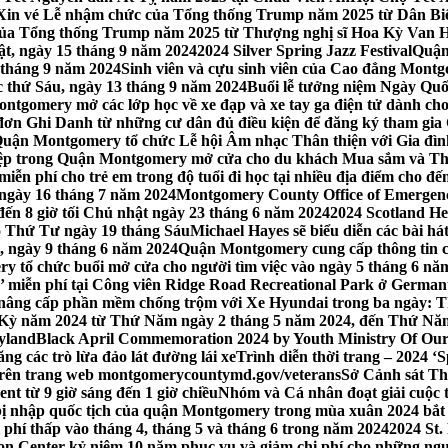
Xin vé Lễ nhậm chức của Tổng thống Trump năm 2025 từ Dân Biểu
 của Tổng thống Trump năm 2025 từ Thượng nghị sĩ Hoa Kỳ Van 
ật, ngày 15 tháng 9 năm 2024
2024 Silver Spring Jazz Festival
Quận
 tháng 9 năm 2024
Sinh viên và cựu sinh viên của Cao đẳng Montgom
ớc thứ Sáu, ngày 13 tháng 9 năm 2024
Buổi lễ tưởng niệm Ngày Quố
tgomery mở các lớp học về xe đạp và xe tay ga điện tử dành cho
 Ghi Danh từ những cư dân đủ điều kiện để đăng ký tham gia C
uận Montgomery tổ chức Lễ hội Âm nhạc Thân thiện với Gia đình,
iệp trong Quận Montgomery mở cửa cho du khách Mua sắm và Th
ễn phí cho trẻ em trong độ tuổi đi học tại nhiều địa điểm cho đến
ào ngày 16 tháng 7 năm 2024
Montgomery County Office of Emergen
đến 8 giờ tối Chủ nhật ngày 23 tháng 6 năm 2024
2024 Scotland He
vào Thứ Tư ngày 19 tháng Sáu
Michael Hayes sẽ biểu diễn các bài h
, ngày 9 tháng 6 năm 2024
Quận Montgomery cung cấp thông tin cập
 tổ chức buổi mở cửa cho người tìm việc vào ngày 5 tháng 6 năm 
o’ miễn phí tại Công viên Ridge Road Recreational Park ở Germant
nâng cấp phần mềm chống trộm với Xe Hyundai trong ba ngày: T
 Kỳ năm 2024 từ Thứ Năm ngày 2 tháng 5 năm 2024, đến Thứ Nă
yland
Black April Commemoration 2024 by Youth Ministry Of Our
g các trò lừa đảo lát đường lái xe
Trình diễn thời trang – 2024 ‘
 trên trang web montgomerycountymd.gov/veterans
Sở Cảnh sát Th
nt từ 9 giờ sáng đến 1 giờ chiều
Nhóm và Cá nhân đoạt giải cuộc 
 nhập quốc tịch của quận Montgomery trong mùa xuân 2024 bắt đầ
i phí thấp vào tháng 4, tháng 5 và tháng 6 trong năm 2024
2024 St.
n Center kỷ niệm 10 năm phục vụ và giảm chi phí cho những ngư