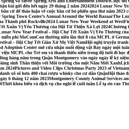
Spring và Silver Spring Arts and Entertainment District
Cuộc thi
hận bài gửi đến hết ngày 29 tháng 2 năm 2024
2024 Lunar New Yea
sau bầu cử để thảo luận về cuộc bầu cử bỏ phiếu qua thư năm 2023
r Spring Town Center’s Annual Around the World Bazaar
The Lun
ủa Thành phố Rockville
2024 Lunar New Year Weekend at WestFi
 Tết Xuân Vị Yêu Thương của Hội Từ Thiện Xá Lợi 2024
Chương tr
– Lunar New Year Festival – Hội Chợ Tết Xuân Vị Yêu Thương củ
nh miễn phí MoComCon thường niên lần thứ 8 của MCPL ở German
Festival – Hội Chợ Tết Giáo Xứ Mẹ Việt Nam
Hội nghị truyện tran
d Adoption Center mở cửa nhận nuôi động vật Bảy ngày một tuần
iện MCPL cho Trẻ em và thanh thiếu niên trong độ tuổi đi học đ
đồng hàng năm trong Quận Montgomery vào ngày ngày lễ kỷ niệm
Giáng sinh Thân thiện với Môi trường cho một Năm Mới Xanh
Lịc
ăm 2024
Pictures and Video Clips Christmas Party 2023 of Vietna
 danh xổ số hơn 400 chai rượu whisky cho cư dân Quận
Hội thảo 
 ngày 6 tháng 12 năm 2023
Montgomery County Animal Services and 
ới
Thời khóa biểu và dịch vụ cho nghỉ lễ cuối tuần Lễ tạ ơn vào 