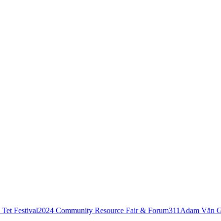
Tet Festival
2024 Community Resource Fair & Forum
311
Adam Văn G