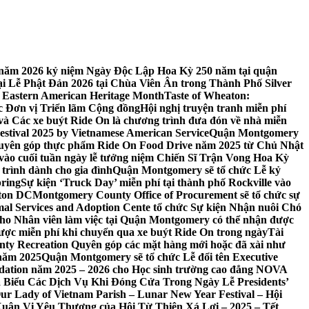
 7 năm 2026 kỷ niệm Ngày Độc Lập Hoa Kỳ 250 năm tại quận
 Lễ Phật Đản 2026 tại Chùa Viên Ân trong Thành Phố Silver
 Eastern American Heritage Month
Taste of Wheaton:
c Đơn vị Triển lãm Cộng đồng
Hội nghị truyện tranh miễn phí
ft và Các xe buýt Ride On là chương trình đưa đón về nhà miễn
stival 2025 by Vietnamese American Service
Quận Montgomery
uyên góp thực phẩm Ride On Food Drive năm 2025 từ Chủ Nhật
vào cuối tuần ngày lễ tưởng niệm Chiến Sĩ Trận Vong Hoa Kỳ
 trình dành cho gia đình
Quận Montgomery sẽ tổ chức Lễ kỷ
pring
Sự kiện ‘Truck Day’ miễn phí tại thành phố Rockville vào
gton DC
Montgomery County Office of Procurement sẽ tổ chức sự
l Services and Adoption Cente tổ chức Sự kiện Nhận nuôi Chó
o Nhân viên làm việc tại Quận Montgomery có thể nhận được
ược miễn phí khi chuyển qua xe buýt Ride On trong ngày
Tài
y Recreation Quyên góp các mặt hàng mới hoặc đã xài như
 năm 2025
Quận Montgomery sẽ tổ chức Lễ đổi tên Executive
ation năm 2025 – 2026 cho Học sinh trường cao đẳng NOVA
iểu Các Dịch Vụ Khi Đóng Cửa Trong Ngày Lễ Presidents’
 Our Lady of Vietnam Parish – Lunar New Year Festival – Hội
uân Vị Yêu Thương của Hội Từ Thiện Xá Lợi – 2025 – Tết