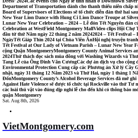
Dress’ 2024
Các events cho Ngày lễ tình nhân ở Downtown Silver 
Department of Transportation dành cho thanh thiếu niên chấp n
Board of Supervisors of Elections sẽ tổ chức diễn đàn thứ hai 
New Year Lion Dance with Hung Ci Lion Dance Troupe at Silve
Lunar New Year Celebration – 2024 – Lễ đón Tết Nguyên đán c
Celebration at WestField Montgomery Mall
Video clips Hội Chợ
đầu từ thứ Năm ngày 22 tháng 2 năm 2024
2024 – Tết Festival 
NgàyTết Giáp Thìn 2024 tại Chùa Viên Ân
Hội nghị truyện tra
Tết Festival at Our Lady of Vietnam Parish – Lunar New Year 
cộng Quận Montgomery
Montgomery County Animal Services an
2024
Thử thách đọc sách mùa đông với Washing Wizards và Thư v
Tang Lễ của Ông Đinh Văn Cương
Các dự án dịch vụ cho cộng 
Environmental Protection Cung cấp các Phương án Xử lý Cây 
nhật, ngày 31 tháng 12 Năm 2023 và Thứ Hai, ngày 1 tháng 1 N
Đốn
Montgomery County’s Alcohol Beverage Services đã mở ghi
Against Hate Violence sẽ được tổ chức tại Rockville vào thứ Tư
các loài thú vật vào đúng dịp nghỉ lễ cho đến khi có thông báo m
quận Montgomery
Sat. Aug 8th, 2026
VietMontgomery.com