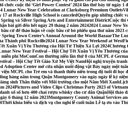
 chức cuộc thi ‘Girl Power Contest’ 2024 lần thứ bảy từ ngày 1 
4 Lunar New Year Celebration at Clarksburg Premium Outlets
Vi
17 at Rockville High School is canceled
Quyên góp những chiếc vá
Spring và Silver Spring Arts and Entertainment District
Cuộc thi
hận bài gửi đến hết ngày 29 tháng 2 năm 2024
2024 Lunar New Yea
sau bầu cử để thảo luận về cuộc bầu cử bỏ phiếu qua thư năm 2023
r Spring Town Center’s Annual Around the World Bazaar
The Lun
ủa Thành phố Rockville
2024 Lunar New Year Weekend at WestFi
 Tết Xuân Vị Yêu Thương của Hội Từ Thiện Xá Lợi 2024
Chương tr
– Lunar New Year Festival – Hội Chợ Tết Xuân Vị Yêu Thương củ
nh miễn phí MoComCon thường niên lần thứ 8 của MCPL ở German
Festival – Hội Chợ Tết Giáo Xứ Mẹ Việt Nam
Hội nghị truyện tran
d Adoption Center mở cửa nhận nuôi động vật Bảy ngày một tuần
iện MCPL cho Trẻ em và thanh thiếu niên trong độ tuổi đi học đ
đồng hàng năm trong Quận Montgomery vào ngày ngày lễ kỷ niệm
Giáng sinh Thân thiện với Môi trường cho một Năm Mới Xanh
Lịc
ăm 2024
Pictures and Video Clips Christmas Party 2023 of Vietna
 danh xổ số hơn 400 chai rượu whisky cho cư dân Quận
Hội thảo 
 ngày 6 tháng 12 năm 2023
Montgomery County Animal Services and 
ới
Thời khóa biểu và dịch vụ cho nghỉ lễ cuối tuần Lễ tạ ơn vào 