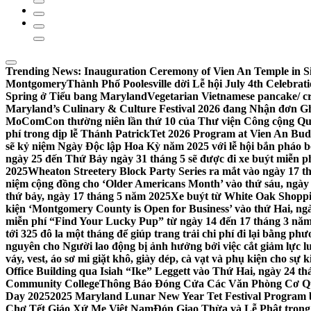
Trending News:
Inauguration Ceremony of Vien An Temple in Si
Montgomery
Thành Phố Poolesville dời Lễ hội July 4th Celebra
Spring ở Tiểu bang Maryland
Vegetarian Vietnamese pancake/ c
Maryland’s Culinary & Culture Festival 2026 đang Nhận đơn G
MoComCon thường niên lần thứ 10 của Thư viện Công cộng Q
phí trong dịp lễ Thánh Patrick
Tet 2026 Program at Vien An Budd
sẽ kỷ niệm Ngày Độc lập Hoa Kỳ năm 2025 với lễ hội bắn pháo b
ngày 25 đến Thứ Bảy ngày 31 tháng 5 sẽ được đi xe buýt miễn p
2025
Wheaton Streetery Block Party Series ra mắt vào ngày 17 thá
niệm cộng đồng cho ‘Older Americans Month’ vào thứ sáu, ngày 
thứ bảy, ngày 17 tháng 5 năm 2025
Xe buýt từ White Oak Shopp
kiện ‘Montgomery County is Open for Business’ vào thứ Hai, ngà
miễn phí “Find Your Lucky Pup” từ ngày 14 đến 17 tháng 3 nă
tới 325 đô la một tháng để giúp trang trải chi phí đi lại bằng ph
nguyên cho Người lao động bị ảnh hưởng bởi việc cắt giảm lực
váy, vest, áo sơ mi giặt khô, giày dép, cà vạt và phụ kiện cho s
Office Building qua Isiah “Ike” Leggett vào Thứ Hai, ngày 24 t
Community College
Thông Báo Đóng Cửa Các Văn Phòng Cơ Qua
Day 2025
2025 Maryland Lunar New Year Tet Festival Program 
Chợ Tết Giáo Xứ Mẹ Việt Nam
Đón Giao Thừa và Lễ Phật trong