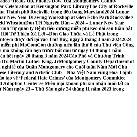
 video ‘Heads Up, Phones Dow’ của Montgomery County
r Celebration at Kensington Park Library
The City of Rockville
 của Thành phố Rockville trong tiểu bang Maryland
2024 Lunar
ar New Year Drawing Workshop at Glen Echo Park!
Rockville’s
eld Wheaton
Đón Tết Nguyên Đán – 2024 – Lunar New Year
ình Tự quản lý Bệnh tiểu đường miễn phí kéo dài sáu tuần bắt
a Hội Từ Thiện Xá Lợi –
Đón Giao Thừa và Lễ Phật trong
town được dời lại vào Thứ Bảy, ngày 2 tháng 3 năm 2024
2024
h miễn phí MoComCon thường niên lần thứ 8 của Thư viện Công
 mà không cần hẹn trước bắt đầu từ ngày 14 tháng 1 năm
ến hết ngày 20 tháng 3 năm 2024
Cáo Phó và Chương Trình
 Dr. Martin Luther King, Jr
Montgomery County Department of
h nghỉ lễ của Quận Montgomery cho Cuối tuần Năm Mới Chủ
mese Literary and Artistic Club – Nhà Việt Nam vùng Hoa Thịnh
đào tạo về ‘Federal Hate Crimes’ của Montgomery Committee
Adoption Center sẽ Miễn mọi khoản phí xin nhận nuôi tất cả
Thứ Năm ngày 23 – Thứ Sáu ngày 24 tháng 11 năm 2023 trong