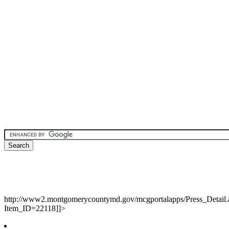
http://www2.montgomerycountymd.gov/mcgportalapps/Press_Detail.
Item_ID=22118]]>