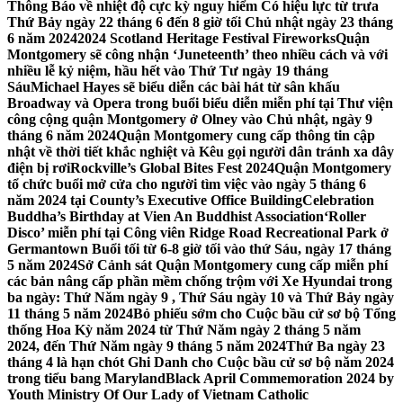
Thông Báo về nhiệt độ cực kỳ nguy hiểm Có hiệu lực từ trưa
Thứ Bảy ngày 22 tháng 6 đến 8 giờ tối Chủ nhật ngày 23 tháng
6 năm 2024
2024 Scotland Heritage Festival Fireworks
Quận
Montgomery sẽ công nhận ‘Juneteenth’ theo nhiều cách và với
nhiều lễ kỷ niệm, hầu hết vào Thứ Tư ngày 19 tháng
Sáu
Michael Hayes sẽ biểu diễn các bài hát từ sân khấu
Broadway và Opera trong buổi biểu diễn miễn phí tại Thư viện
công cộng quận Montgomery ở Olney vào Chủ nhật, ngày 9
tháng 6 năm 2024
Quận Montgomery cung cấp thông tin cập
nhật về thời tiết khắc nghiệt và Kêu gọi người dân tránh xa dây
điện bị rơi
Rockville’s Global Bites Fest 2024
Quận Montgomery
tổ chức buổi mở cửa cho người tìm việc vào ngày 5 tháng 6
năm 2024 tại County’s Executive Office Building
Celebration
Buddha’s Birthday at Vien An Buddhist Association
‘Roller
Disco’ miễn phí tại Công viên Ridge Road Recreational Park ở
Germantown Buổi tối từ 6-8 giờ tối vào thứ Sáu, ngày 17 tháng
5 năm 2024
Sở Cảnh sát Quận Montgomery cung cấp miễn phí
các bản nâng cấp phần mềm chống trộm với Xe Hyundai trong
ba ngày: Thứ Năm ngày 9 , Thứ Sáu ngày 10 và Thứ Bảy ngày
11 tháng 5 năm 2024
Bỏ phiếu sớm cho Cuộc bầu cử sơ bộ Tổng
thống Hoa Kỳ năm 2024 từ Thứ Năm ngày 2 tháng 5 năm
2024, đến Thứ Năm ngày 9 tháng 5 năm 2024
Thứ Ba ngày 23
tháng 4 là hạn chót Ghi Danh cho Cuộc bầu cử sơ bộ năm 2024
trong tiểu bang Maryland
Black April Commemoration 2024 by
Youth Ministry Of Our Lady of Vietnam Catholic