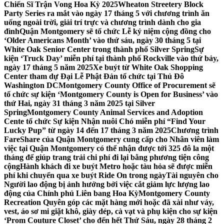
Chiến Sĩ Trận Vong Hoa Kỳ 2025
Wheaton Streetery Block
Party Series ra mắt vào ngày 17 tháng 5 với chương trình ăn
uống ngoài trời, giải trí trực và chương trình dành cho gia
đình
Quận Montgomery sẽ tổ chức Lễ kỷ niệm cộng đồng cho
‘Older Americans Month’ vào thứ sáu, ngày 30 tháng 5 tại
White Oak Senior Center trong thành phố Silver Spring
Sự
kiện ‘Truck Day’ miễn phí tại thành phố Rockville vào thứ bảy,
ngày 17 tháng 5 năm 2025
Xe buýt từ White Oak Shopping
Center tham dự Đại Lễ Phật Đản tổ chức tại Thủ Đô
Washington DC
Montgomery County Office of Procurement sẽ
tổ chức sự kiện ‘Montgomery County is Open for Business’ vào
thứ Hai, ngày 31 tháng 3 năm 2025 tại Silver
Spring
Montgomery County Animal Services and Adoption
Cente tổ chức Sự kiện Nhận nuôi Chó miễn phí “Find Your
Lucky Pup” từ ngày 14 đến 17 tháng 3 năm 2025
Chương trình
FareShare của Quận Montgomery cung cấp cho Nhân viên làm
việc tại Quận Montgomery có thể nhận được tới 325 đô la một
tháng để giúp trang trải chi phí đi lại bằng phương tiện công
cộng
Hành khách đi xe buýt Metro hoặc tàu hỏa sẽ được miễn
phí khi chuyển qua xe buýt Ride On trong ngày
Tài nguyên cho
Người lao động bị ảnh hưởng bởi việc cắt giảm lực lượng lao
động của Chính phủ Liên bang Hoa Kỳ
Montgomery County
Recreation Quyên góp các mặt hàng mới hoặc đã xài như váy,
vest, áo sơ mi giặt khô, giày dép, cà vạt và phụ kiện cho sự kiện
‘Prom Couture Closet’ cho đến hết Thứ Sáu, ngày 28 tháng 2