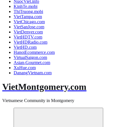
NuocViet.info
KinhTe.mobi
ThiTruong.mobi
VietTampa.com
VietChicago.com
VietSanJose.com
VietDenver.com
VietHDTV.com
VietHDRadio.com
VietHD.com
HanoiEcommerce.com
VirtualSaigon.com
Asian-Gourmet.com
XuHue.com
DanangVietnam.com
VietMontgomery.com
Vietnamese Community in Montgomery