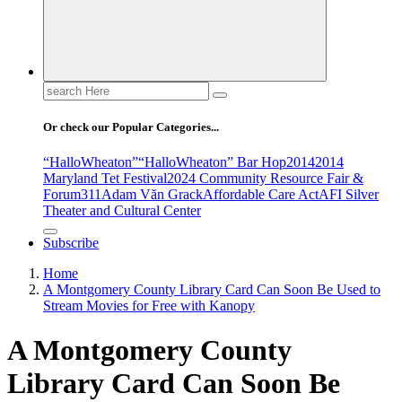
Search
for:
Or check our Popular Categories...
“HalloWheaton”
“HalloWheaton” Bar Hop
2014
2014
Maryland Tet Festival
2024 Community Resource Fair &
Forum
311
Adam Văn Grack
Affordable Care Act
AFI Silver
Theater and Cultural Center
Subscribe
Home
A Montgomery County Library Card Can Soon Be Used to
Stream Movies for Free with Kanopy
A Montgomery County
Library Card Can Soon Be