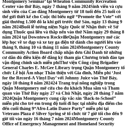
Montgomery Seminar’ tại Wheaton Community Recreation
Center vào thứ Bảy, ngày 7 tháng 9 năm 2024
Sinh viên và cựu
sinh viên của Cao đẳng Montgomery từ 18 tuổi đến 25 tuổi có
thể gửi thiết kế cho Cuộc thi biểu ngữ “Promote the Vote” với
giải thưởng 1.500 đô la khi gửi trước thứ Sáu, ngày 13 tháng 9
năm 2024
Buổi lễ tưởng niệm Ngày Quốc tế Nhận thức về Sử
dụng Thuốc quá liều và thắp nến vào thứ Năm ngày 29 tháng 8
năm 2024 tại Downtown Rockville
Quận Montgomery mở các
lớp học về xe đạp và xe tay ga điện tử dành cho người lớn vào
tháng 9, tháng 10 và tháng 11 năm 2024
Montgomery County
Community Action Board chấp nhận đơn Ghi Danh từ những
cư dân đủ điều kiện để đăng ký tham gia Chương trình đào tạo
vận động chính sách miễn phí
Thư viện Công cộng Brigadier
General Charles E. McGee Library trọng Quận Montgomery tổ
chức Lễ hội Âm nhạc Thân thiện với Gia đình, Miễn phí ‘Just
for the Record-A Vinyl Day’ với Johnny Juice vào Thứ Bảy,
ngày 10 tháng 8 năm 2024
24 Trang trại nông nghiệp trong
Quận Montgomery mở cửa cho du khách Mua sắm và Tham
quan vào Thứ Bảy ngày 27 và Chủ Nhật, ngày 28 tháng 7 năm
2024
Quận Montgomery cung cấp vắc-xin ‘Back-to-School’’
miễn phí cho trẻ em trong độ tuổi đi học tại nhiều địa điểm cho
đến cuối tháng 9
“Afro-Latin Dance Party” miễn phí tại
Veterans Plaza ở Silver Spring sẽ tổ chức từ 7 giờ tối cho đến 9
giờ tối vào ngày 16 tháng 7 năm 2024
Montgomery County
Office of Emergency Management and Homeland Security