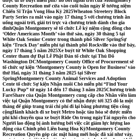
được đi xe buýt miễn phí
7 hồ bơi ngoài trời của Montgomery
County Recreation mở cửa vào cuối tuần ngày lễ tưởng niệm
Chiến Sĩ Trận Vong Hoa Kỳ 2025
Wheaton Streetery Block
Party Series ra mắt vào ngày 17 tháng 5 với chương trình ăn
uống ngoài trời, giải trí trực và chương trình dành cho gia
đình
Quận Montgomery sẽ tổ chức Lễ kỷ niệm cộng đồng cho
‘Older Americans Month’ vào thứ sáu, ngày 30 tháng 5 tại
White Oak Senior Center trong thành phố Silver Spring
Sự
kiện ‘Truck Day’ miễn phí tại thành phố Rockville vào thứ bảy,
ngày 17 tháng 5 năm 2025
Xe buýt từ White Oak Shopping
Center tham dự Đại Lễ Phật Đản tổ chức tại Thủ Đô
Washington DC
Montgomery County Office of Procurement sẽ
tổ chức sự kiện ‘Montgomery County is Open for Business’ vào
thứ Hai, ngày 31 tháng 3 năm 2025 tại Silver
Spring
Montgomery County Animal Services and Adoption
Cente tổ chức Sự kiện Nhận nuôi Chó miễn phí “Find Your
Lucky Pup” từ ngày 14 đến 17 tháng 3 năm 2025
Chương trình
FareShare của Quận Montgomery cung cấp cho Nhân viên làm
việc tại Quận Montgomery có thể nhận được tới 325 đô la một
tháng để giúp trang trải chi phí đi lại bằng phương tiện công
cộng
Hành khách đi xe buýt Metro hoặc tàu hỏa sẽ được miễn
phí khi chuyển qua xe buýt Ride On trong ngày
Tài nguyên cho
Người lao động bị ảnh hưởng bởi việc cắt giảm lực lượng lao
động của Chính phủ Liên bang Hoa Kỳ
Montgomery County
Recreation Quyên góp các mặt hàng mới hoặc đã xài như váy,