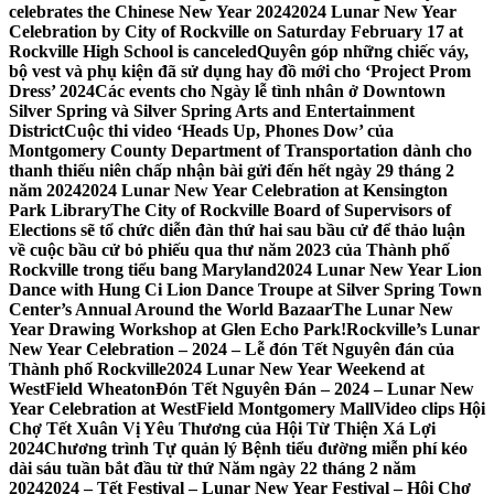
celebrates the Chinese New Year 2024
2024 Lunar New Year
Celebration by City of Rockville on Saturday February 17 at
Rockville High School is canceled
Quyên góp những chiếc váy,
bộ vest và phụ kiện đã sử dụng hay đồ mới cho ‘Project Prom
Dress’ 2024
Các events cho Ngày lễ tình nhân ở Downtown
Silver Spring và Silver Spring Arts and Entertainment
District
Cuộc thi video ‘Heads Up, Phones Dow’ của
Montgomery County Department of Transportation dành cho
thanh thiếu niên chấp nhận bài gửi đến hết ngày 29 tháng 2
năm 2024
2024 Lunar New Year Celebration at Kensington
Park Library
The City of Rockville Board of Supervisors of
Elections sẽ tổ chức diễn đàn thứ hai sau bầu cử để thảo luận
về cuộc bầu cử bỏ phiếu qua thư năm 2023 của Thành phố
Rockville trong tiểu bang Maryland
2024 Lunar New Year Lion
Dance with Hung Ci Lion Dance Troupe at Silver Spring Town
Center’s Annual Around the World Bazaar
The Lunar New
Year Drawing Workshop at Glen Echo Park!
Rockville’s Lunar
New Year Celebration – 2024 – Lễ đón Tết Nguyên đán của
Thành phố Rockville
2024 Lunar New Year Weekend at
WestField Wheaton
Đón Tết Nguyên Đán – 2024 – Lunar New
Year Celebration at WestField Montgomery Mall
Video clips Hội
Chợ Tết Xuân Vị Yêu Thương của Hội Từ Thiện Xá Lợi
2024
Chương trình Tự quản lý Bệnh tiểu đường miễn phí kéo
dài sáu tuần bắt đầu từ thứ Năm ngày 22 tháng 2 năm
2024
2024 – Tết Festival – Lunar New Year Festival – Hội Chợ