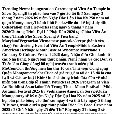
Skip
to
Trending News:
Inauguration Ceremony of Vien An Temple in
content
Silver Spring
Bắn pháo hoa vào 7 giờ 30 tối thứ Sáu ngày 3
tháng 7 năm 2026 kỷ niệm Ngày Độc Lập Hoa Kỳ 250 năm tại
quận Montgomery
Thành Phố Poolesville dời Lễ hội July 4th
Celebration and Fireworks sang ngày 5 tháng 7 năm
2026
Chương Trình Đại Lễ Phật Đản 2026 tại Chùa Viên Ân
trong Thành Phố Silver Spring ở Tiểu bang
Maryland
Vegetarian Vietnamese pancake/ crepe (bánh xèo
chay) Fundraising Event at Viên Ân Temple
Middle Eastern
American Heritage Month
Taste of Wheaton: Maryland’s
Culinary & Culture Festival 2026 đang Nhận đơn Ghi danh từ
các Nhà hàng, Người bán thực phẩm, Nghệ nhân và các Đơn vị
Triển lãm Cộng đồng
Hội nghị truyện tranh miễn phí
MoComCon thường niên lần thứ 10 của Thư viện Công cộng
Quận Montgomery
SoberRide có giá trị giảm tối đa 15 đô la của
Lyft và Các xe buýt Ride On là chương trình đưa đón về nhà
miễn phí trong dịp lễ Thánh Patrick
Tet 2026 Program at Vien
An Buddhist Association
Tết Trung Thu – Moon Festival – Mid-
Autumn Festival 2025 by Vietnamese American Service
Quận
Montgomery sẽ kỷ niệm Ngày Độc lập Hoa Kỳ năm 2025 với lễ
hội bắn pháo bông vào thứ sáu ngày 4 và thứ bảy ngày 5 tháng
7
Chương trình quyên góp thực phẩm Ride On Food Drive năm
2025 từ Chủ Nhật ngày 25 đến Thứ Bảy ngày 31 tháng 5 sẽ