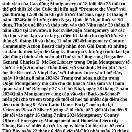
sinh viên của Cao đẳng Montgomery từ 18 tuổi đến 25 tuổi có
thể gửi thiết kế cho Cuộc thi biểu ngữ “Promote the Vote” với
giải thưởng 1.500 đô la khi gửi trước thứ Sáu, ngày 13 tháng 9
năm 2024
Buổi lễ tưởng niệm Ngày Quốc tế Nhận thức về Sử
dụng Thuốc quá liều và thắp nến vào thứ Năm ngày 29 tháng 8
năm 2024 tại Downtown Rockville
Quận Montgomery mở các
lớp học về xe đạp và xe tay ga điện tử dành cho người lớn vào
tháng 9, tháng 10 và tháng 11 năm 2024
Montgomery County
Community Action Board chấp nhận đơn Ghi Danh từ những
cư dân đủ điều kiện để đăng ký tham gia Chương trình đào tạo
vận động chính sách miễn phí
Thư viện Công cộng Brigadier
General Charles E. McGee Library trọng Quận Montgomery tổ
chức Lễ hội Âm nhạc Thân thiện với Gia đình, Miễn phí ‘Just
for the Record-A Vinyl Day’ với Johnny Juice vào Thứ Bảy,
ngày 10 tháng 8 năm 2024
24 Trang trại nông nghiệp trong
Quận Montgomery mở cửa cho du khách Mua sắm và Tham
quan vào Thứ Bảy ngày 27 và Chủ Nhật, ngày 28 tháng 7 năm
2024
Quận Montgomery cung cấp vắc-xin ‘Back-to-School’’
miễn phí cho trẻ em trong độ tuổi đi học tại nhiều địa điểm cho
đến cuối tháng 9
“Afro-Latin Dance Party” miễn phí tại
Veterans Plaza ở Silver Spring sẽ tổ chức từ 7 giờ tối cho đến 9
giờ tối vào ngày 16 tháng 7 năm 2024
Montgomery County
Office of Emergency Management and Homeland Security
Thông Báo về nhiệt độ cực kỳ nguy hiểm Có hiệu lực từ trưa
Thứ Bảy ngày 22 tháng 6 đến 8 giờ tối Chủ nhật ngày 23 tháng