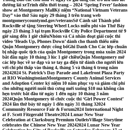
đường lái xe
Trình diễn thời trang – 2024 ‘Spring Fever’ fashion
show at Montgomery Mall
Kỷ niệm “National Vietnam Veterans
Day” vào thứ Sáu ngày 29 tháng 3 trên trang web
montgomerycountymd.gov/veterans
Sở Cảnh sát Thành phố
Rockville sẽ tặng Steering Wheel Locks miễn phí vào Thứ Bảy
ngày 23 tháng 3 tại trạm Rockville City Police Department từ 9
giờ sáng đến 1 giờ chiều
Nhóm và Cá nhân đoạt giải cuộc thi
video ‘Heads Up, Phones Down’ dành cho thanh thiếu niên
Quận Montgomery được công bố
Ghi Danh Cho Các lớp chuẩn
bị nhập quốc tịch của quận Montgomery trong mùa xuân 2024
bắt đầu ngày 10 tháng 3 lúc 1 giờ chiều
Quận Montgomery mở
các lớp học về xe đạp và xe tay ga điện tử dành cho người lớn
với chi phí thấp vào tháng 4, tháng 5 và tháng 6 trong năm
2024
2024 St. Patrick’s Day Parade and Lakefront Plaza Party
at RIO Washingtonian
Montgomery County Animal Services
and Adoption Center kỷ niệm 10 năm phục vụ và giảm chi phí
cho những người nuôi thú cưng mới xuống $10 mà không cần
hẹn trước bắt đầu từ ngày 1 đến ngày 10 tháng 3 năm
2024
Quận Montgomery tổ chức cuộc thi ‘Girl Power Contest’
2024 lần thứ bảy từ ngày 1 đến ngày 31 tháng 3
2024
Community Resource Fair & Forum
2024 International Night
at F. Scott Fitzgerald Theatre
2024 Lunar New Year
Celebration at Clarksburg Premium Outlets
Village Storytime
celebrates the Chinese New Year 2024
2024 Lunar New Year