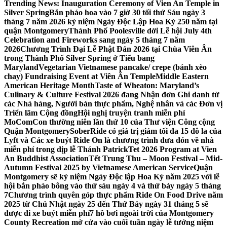
Trending News:
Inauguration Ceremony of Vien An Temple in
Silver Spring
Bắn pháo hoa vào 7 giờ 30 tối thứ Sáu ngày 3
tháng 7 năm 2026 kỷ niệm Ngày Độc Lập Hoa Kỳ 250 năm tại
quận Montgomery
Thành Phố Poolesville dời Lễ hội July 4th
Celebration and Fireworks sang ngày 5 tháng 7 năm
2026
Chương Trình Đại Lễ Phật Đản 2026 tại Chùa Viên Ân
trong Thành Phố Silver Spring ở Tiểu bang
Maryland
Vegetarian Vietnamese pancake/ crepe (bánh xèo
chay) Fundraising Event at Viên Ân Temple
Middle Eastern
American Heritage Month
Taste of Wheaton: Maryland’s
Culinary & Culture Festival 2026 đang Nhận đơn Ghi danh từ
các Nhà hàng, Người bán thực phẩm, Nghệ nhân và các Đơn vị
Triển lãm Cộng đồng
Hội nghị truyện tranh miễn phí
MoComCon thường niên lần thứ 10 của Thư viện Công cộng
Quận Montgomery
SoberRide có giá trị giảm tối đa 15 đô la của
Lyft và Các xe buýt Ride On là chương trình đưa đón về nhà
miễn phí trong dịp lễ Thánh Patrick
Tet 2026 Program at Vien
An Buddhist Association
Tết Trung Thu – Moon Festival – Mid-
Autumn Festival 2025 by Vietnamese American Service
Quận
Montgomery sẽ kỷ niệm Ngày Độc lập Hoa Kỳ năm 2025 với lễ
hội bắn pháo bông vào thứ sáu ngày 4 và thứ bảy ngày 5 tháng
7
Chương trình quyên góp thực phẩm Ride On Food Drive năm
2025 từ Chủ Nhật ngày 25 đến Thứ Bảy ngày 31 tháng 5 sẽ
được đi xe buýt miễn phí
7 hồ bơi ngoài trời của Montgomery
County Recreation mở cửa vào cuối tuần ngày lễ tưởng niệm