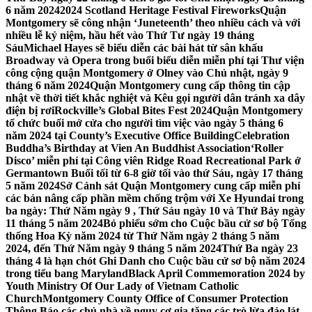
6 năm 2024
2024 Scotland Heritage Festival Fireworks
Quận
Montgomery sẽ công nhận ‘Juneteenth’ theo nhiều cách và với
nhiều lễ kỷ niệm, hầu hết vào Thứ Tư ngày 19 tháng
Sáu
Michael Hayes sẽ biểu diễn các bài hát từ sân khấu
Broadway và Opera trong buổi biểu diễn miễn phí tại Thư viện
công cộng quận Montgomery ở Olney vào Chủ nhật, ngày 9
tháng 6 năm 2024
Quận Montgomery cung cấp thông tin cập
nhật về thời tiết khắc nghiệt và Kêu gọi người dân tránh xa dây
điện bị rơi
Rockville’s Global Bites Fest 2024
Quận Montgomery
tổ chức buổi mở cửa cho người tìm việc vào ngày 5 tháng 6
năm 2024 tại County’s Executive Office Building
Celebration
Buddha’s Birthday at Vien An Buddhist Association
‘Roller
Disco’ miễn phí tại Công viên Ridge Road Recreational Park ở
Germantown Buổi tối từ 6-8 giờ tối vào thứ Sáu, ngày 17 tháng
5 năm 2024
Sở Cảnh sát Quận Montgomery cung cấp miễn phí
các bản nâng cấp phần mềm chống trộm với Xe Hyundai trong
ba ngày: Thứ Năm ngày 9 , Thứ Sáu ngày 10 và Thứ Bảy ngày
11 tháng 5 năm 2024
Bỏ phiếu sớm cho Cuộc bầu cử sơ bộ Tổng
thống Hoa Kỳ năm 2024 từ Thứ Năm ngày 2 tháng 5 năm
2024, đến Thứ Năm ngày 9 tháng 5 năm 2024
Thứ Ba ngày 23
tháng 4 là hạn chót Ghi Danh cho Cuộc bầu cử sơ bộ năm 2024
trong tiểu bang Maryland
Black April Commemoration 2024 by
Youth Ministry Of Our Lady of Vietnam Catholic
Church
Montgomery County Office of Consumer Protection
Thông Báo các chủ nhà về nguy cơ gia tăng các trò lừa đảo lát