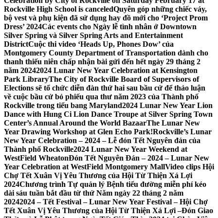
Celebration by City of Rockville on Saturday February 17 at
Rockville High School is canceled
Quyên góp những chiếc váy,
bộ vest và phụ kiện đã sử dụng hay đồ mới cho ‘Project Prom
Dress’ 2024
Các events cho Ngày lễ tình nhân ở Downtown
Silver Spring và Silver Spring Arts and Entertainment
District
Cuộc thi video ‘Heads Up, Phones Dow’ của
Montgomery County Department of Transportation dành cho
thanh thiếu niên chấp nhận bài gửi đến hết ngày 29 tháng 2
năm 2024
2024 Lunar New Year Celebration at Kensington
Park Library
The City of Rockville Board of Supervisors of
Elections sẽ tổ chức diễn đàn thứ hai sau bầu cử để thảo luận
về cuộc bầu cử bỏ phiếu qua thư năm 2023 của Thành phố
Rockville trong tiểu bang Maryland
2024 Lunar New Year Lion
Dance with Hung Ci Lion Dance Troupe at Silver Spring Town
Center’s Annual Around the World Bazaar
The Lunar New
Year Drawing Workshop at Glen Echo Park!
Rockville’s Lunar
New Year Celebration – 2024 – Lễ đón Tết Nguyên đán của
Thành phố Rockville
2024 Lunar New Year Weekend at
WestField Wheaton
Đón Tết Nguyên Đán – 2024 – Lunar New
Year Celebration at WestField Montgomery Mall
Video clips Hội
Chợ Tết Xuân Vị Yêu Thương của Hội Từ Thiện Xá Lợi
2024
Chương trình Tự quản lý Bệnh tiểu đường miễn phí kéo
dài sáu tuần bắt đầu từ thứ Năm ngày 22 tháng 2 năm
2024
2024 – Tết Festival – Lunar New Year Festival – Hội Chợ
Tết Xuân Vị Yêu Thương của Hội Từ Thiện Xá Lợi –
Đón Giao