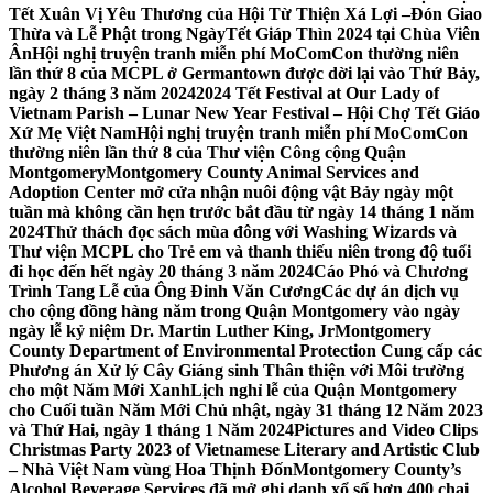
Tết Xuân Vị Yêu Thương của Hội Từ Thiện Xá Lợi –
Đón Giao
Thừa và Lễ Phật trong NgàyTết Giáp Thìn 2024 tại Chùa Viên
Ân
Hội nghị truyện tranh miễn phí MoComCon thường niên
lần thứ 8 của MCPL ở Germantown được dời lại vào Thứ Bảy,
ngày 2 tháng 3 năm 2024
2024 Tết Festival at Our Lady of
Vietnam Parish – Lunar New Year Festival – Hội Chợ Tết Giáo
Xứ Mẹ Việt Nam
Hội nghị truyện tranh miễn phí MoComCon
thường niên lần thứ 8 của Thư viện Công cộng Quận
Montgomery
Montgomery County Animal Services and
Adoption Center mở cửa nhận nuôi động vật Bảy ngày một
tuần mà không cần hẹn trước bắt đầu từ ngày 14 tháng 1 năm
2024
Thử thách đọc sách mùa đông với Washing Wizards và
Thư viện MCPL cho Trẻ em và thanh thiếu niên trong độ tuổi
đi học đến hết ngày 20 tháng 3 năm 2024
Cáo Phó và Chương
Trình Tang Lễ của Ông Đinh Văn Cương
Các dự án dịch vụ
cho cộng đồng hàng năm trong Quận Montgomery vào ngày
ngày lễ kỷ niệm Dr. Martin Luther King, Jr
Montgomery
County Department of Environmental Protection Cung cấp các
Phương án Xử lý Cây Giáng sinh Thân thiện với Môi trường
cho một Năm Mới Xanh
Lịch nghỉ lễ của Quận Montgomery
cho Cuối tuần Năm Mới Chủ nhật, ngày 31 tháng 12 Năm 2023
và Thứ Hai, ngày 1 tháng 1 Năm 2024
Pictures and Video Clips
Christmas Party 2023 of Vietnamese Literary and Artistic Club
– Nhà Việt Nam vùng Hoa Thịnh Đốn
Montgomery County’s
Alcohol Beverage Services đã mở ghi danh xổ số hơn 400 chai