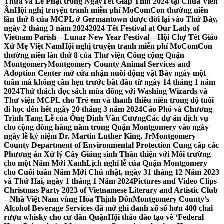
Thừa và Lễ Phật trong NgàyTết Giáp Thìn 2024 tại Chùa Viên
Ân
Hội nghị truyện tranh miễn phí MoComCon thường niên
lần thứ 8 của MCPL ở Germantown được dời lại vào Thứ Bảy,
ngày 2 tháng 3 năm 2024
2024 Tết Festival at Our Lady of
Vietnam Parish – Lunar New Year Festival – Hội Chợ Tết Giáo
Xứ Mẹ Việt Nam
Hội nghị truyện tranh miễn phí MoComCon
thường niên lần thứ 8 của Thư viện Công cộng Quận
Montgomery
Montgomery County Animal Services and
Adoption Center mở cửa nhận nuôi động vật Bảy ngày một
tuần mà không cần hẹn trước bắt đầu từ ngày 14 tháng 1 năm
2024
Thử thách đọc sách mùa đông với Washing Wizards và
Thư viện MCPL cho Trẻ em và thanh thiếu niên trong độ tuổi
đi học đến hết ngày 20 tháng 3 năm 2024
Cáo Phó và Chương
Trình Tang Lễ của Ông Đinh Văn Cương
Các dự án dịch vụ
cho cộng đồng hàng năm trong Quận Montgomery vào ngày
ngày lễ kỷ niệm Dr. Martin Luther King, Jr
Montgomery
County Department of Environmental Protection Cung cấp các
Phương án Xử lý Cây Giáng sinh Thân thiện với Môi trường
cho một Năm Mới Xanh
Lịch nghỉ lễ của Quận Montgomery
cho Cuối tuần Năm Mới Chủ nhật, ngày 31 tháng 12 Năm 2023
và Thứ Hai, ngày 1 tháng 1 Năm 2024
Pictures and Video Clips
Christmas Party 2023 of Vietnamese Literary and Artistic Club
– Nhà Việt Nam vùng Hoa Thịnh Đốn
Montgomery County’s
Alcohol Beverage Services đã mở ghi danh xổ số hơn 400 chai
rượu whisky cho cư dân Quận
Hội thảo đào tạo về ‘Federal