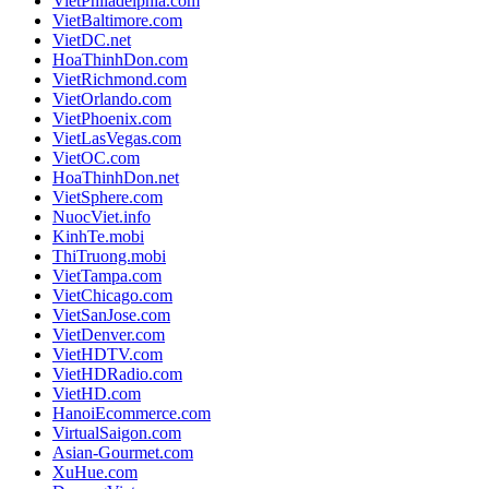
VietPhiladelphia.com
VietBaltimore.com
VietDC.net
HoaThinhDon.com
VietRichmond.com
VietOrlando.com
VietPhoenix.com
VietLasVegas.com
VietOC.com
HoaThinhDon.net
VietSphere.com
NuocViet.info
KinhTe.mobi
ThiTruong.mobi
VietTampa.com
VietChicago.com
VietSanJose.com
VietDenver.com
VietHDTV.com
VietHDRadio.com
VietHD.com
HanoiEcommerce.com
VirtualSaigon.com
Asian-Gourmet.com
XuHue.com