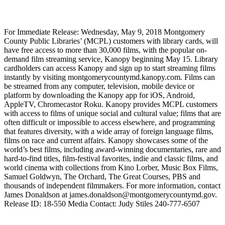
For Immediate Release: Wednesday, May 9, 2018 Montgomery
County Public Libraries’ (MCPL) customers with library cards, will
have free access to more than 30,000 films, with the popular on-
demand film streaming service, Kanopy beginning May 15. Library
cardholders can access Kanopy and sign up to start streaming films
instantly by visiting montgomerycountymd.kanopy.com. Films can
be streamed from any computer, television, mobile device or
platform by downloading the Kanopy app for iOS, Android,
AppleTV, Chromecastor Roku. Kanopy provides MCPL customers
with access to films of unique social and cultural value; films that are
often difficult or impossible to access elsewhere, and programming
that features diversity, with a wide array of foreign language films,
films on race and current affairs. Kanopy showcases some of the
world’s best films, including award-winning documentaries, rare and
hard-to-find titles, film-festival favorites, indie and classic films, and
world cinema with collections from Kino Lorber, Music Box Films,
Samuel Goldwyn, The Orchard, The Great Courses, PBS and
thousands of independent filmmakers. For more information, contact
James Donaldson at james.donaldson@montgomerycountymd.gov.
Release ID: 18-550 Media Contact: Judy Stiles 240-777-6507