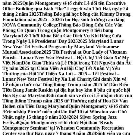
năm 2025
Quận Montgomery sẽ tổ chức Lễ đổi tên Executive
Office Building qua Isiah “Ike” Leggett vào Thứ Hai, ngày 24
tháng 2 năm 2025
Thông Báo giải học bổng của Kimmy Dương
Foundation năm 2025 – 2026 cho Học sinh trường cao đẳng
NOVA Community College
Thông Báo Đóng Cửa Các Văn
Phòng Cơ Quan Trong quận Montgomery ở tiểu bang
Maryland & Thời Khóa Biểu Các Dịch Vụ Khi Đóng Cửa
Trong Ngày Lễ Presidents’ Day 2025
2025 Maryland Lunar
New Year Tet Festival Program by Maryland Vietnamese
Mutual Association
2025 Tết Festival at Our Lady of Vietnam
Parish – Lunar New Year Festival – Hội Chợ Tết Giáo Xứ Mẹ
Việt Nam
Đón Giao Thừa và Lễ Phật trong Tết Nguyên đán Ất
Tỵ năm 2025 tại Chùa Viên Ân
Hội Chợ Tết Xuân Vị Yêu
Thương của Hội Từ Thiện Xá Lợi – 2025 – Tết Festival –
Lunar New Year Festival by Xa Loi Charity
Ghi danh Xin vé
Lễ nhậm chức của Tổng thống Trump năm 2025 từ Dân Biểu
Tiểu Bang Jamie Raskin tại địa hạt hay khu 8 bầu cử quốc hội
Hoa Kỳ của Maryland
Ghi danh xin vé đi coi Lễ nhậm chức của
Tổng thống Trump năm 2025 từ Thượng nghị sĩ Hoa Kỳ Van
Hollen của Tiểu Bang Maryland
Quận Montgomery sẽ tổ chức
‘Friendship Picnic’ miễn phí lần thứ 10 tại Wheaton vào Chủ
Nhật, ngày 15 tháng 9 năm 2024
2024 Silver Spring Jazz
Festival
Quận Montgomery sẽ tổ chức Hội thảo ‘Ready
Montgomery Seminar’ tại Wheaton Community Recreation
Center vào thứ Bảy, ngày 7 tháng 9 năm 2024
Sinh viên và cựu