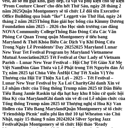
vest, áo sơ mi giặt khô, giày dép, cà vạt và phụ kiện cho sự kiện
‘Prom Couture Closet’ cho đến hết Thứ Sáu, ngày 28 tháng 2
năm 2025
Quận Montgomery sẽ tổ chức Lễ đổi tên Executive
Office Building qua Isiah “Ike” Leggett vào Thứ Hai, ngày 24
tháng 2 năm 2025
Thông Báo giải học bổng của Kimmy Dương
Foundation năm 2025 – 2026 cho Học sinh trường cao đẳng
NOVA Community College
Thông Báo Đóng Cửa Các Văn
Phòng Cơ Quan Trong quận Montgomery ở tiểu bang
Maryland & Thời Khóa Biểu Các Dịch Vụ Khi Đóng Cửa
Trong Ngày Lễ Presidents’ Day 2025
2025 Maryland Lunar
New Year Tet Festival Program by Maryland Vietnamese
Mutual Association
2025 Tết Festival at Our Lady of Vietnam
Parish – Lunar New Year Festival – Hội Chợ Tết Giáo Xứ Mẹ
Việt Nam
Đón Giao Thừa và Lễ Phật trong Tết Nguyên đán Ất
Tỵ năm 2025 tại Chùa Viên Ân
Hội Chợ Tết Xuân Vị Yêu
Thương của Hội Từ Thiện Xá Lợi – 2025 – Tết Festival –
Lunar New Year Festival by Xa Loi Charity
Ghi danh Xin vé
Lễ nhậm chức của Tổng thống Trump năm 2025 từ Dân Biểu
Tiểu Bang Jamie Raskin tại địa hạt hay khu 8 bầu cử quốc hội
Hoa Kỳ của Maryland
Ghi danh xin vé đi coi Lễ nhậm chức của
Tổng thống Trump năm 2025 từ Thượng nghị sĩ Hoa Kỳ Van
Hollen của Tiểu Bang Maryland
Quận Montgomery sẽ tổ chức
‘Friendship Picnic’ miễn phí lần thứ 10 tại Wheaton vào Chủ
Nhật, ngày 15 tháng 9 năm 2024
2024 Silver Spring Jazz
Festival
Quận Montgomery sẽ tổ chức Hội thảo ‘Ready