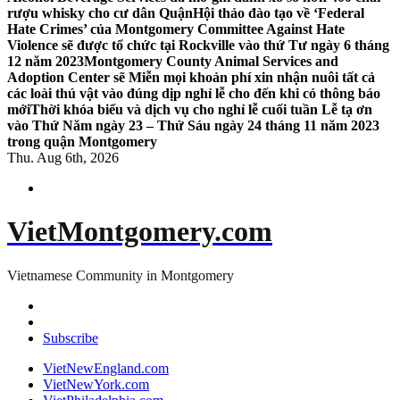
rượu whisky cho cư dân Quận
Hội thảo đào tạo về ‘Federal
Hate Crimes’ của Montgomery Committee Against Hate
Violence sẽ được tổ chức tại Rockville vào thứ Tư ngày 6 tháng
12 năm 2023
Montgomery County Animal Services and
Adoption Center sẽ Miễn mọi khoản phí xin nhận nuôi tất cả
các loài thú vật vào đúng dịp nghỉ lễ cho đến khi có thông báo
mới
Thời khóa biểu và dịch vụ cho nghỉ lễ cuối tuần Lễ tạ ơn
vào Thứ Năm ngày 23 – Thứ Sáu ngày 24 tháng 11 năm 2023
trong quận Montgomery
Thu. Aug 6th, 2026
VietMontgomery.com
Vietnamese Community in Montgomery
Subscribe
VietNewEngland.com
VietNewYork.com