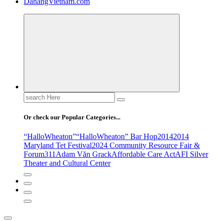
DanangVietnam.com
Search
for:
Or check our Popular Categories...
“HalloWheaton”
“HalloWheaton” Bar Hop
2014
2014
Maryland Tet Festival
2024 Community Resource Fair &
Forum
311
Adam Văn Grack
Affordable Care Act
AFI Silver
Theater and Cultural Center