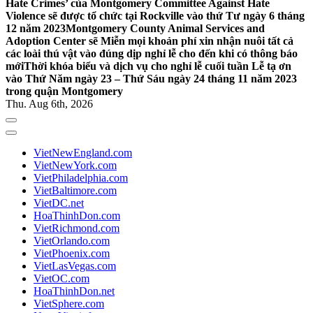
Hate Crimes’ của Montgomery Committee Against Hate
Violence sẽ được tổ chức tại Rockville vào thứ Tư ngày 6 tháng
12 năm 2023
Montgomery County Animal Services and
Adoption Center sẽ Miễn mọi khoản phí xin nhận nuôi tất cả
các loài thú vật vào đúng dịp nghỉ lễ cho đến khi có thông báo
mới
Thời khóa biểu và dịch vụ cho nghỉ lễ cuối tuần Lễ tạ ơn
vào Thứ Năm ngày 23 – Thứ Sáu ngày 24 tháng 11 năm 2023
trong quận Montgomery
Thu. Aug 6th, 2026
VietNewEngland.com
VietNewYork.com
VietPhiladelphia.com
VietBaltimore.com
VietDC.net
HoaThinhDon.com
VietRichmond.com
VietOrlando.com
VietPhoenix.com
VietLasVegas.com
VietOC.com
HoaThinhDon.net
VietSphere.com