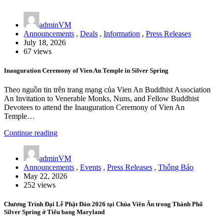
adminVM
Announcements
,
Deals
,
Information
,
Press Releases
July 18, 2026
67 views
Inauguration Ceremony of Vien An Temple in Silver Spring
Theo nguồn tin trên trang mạng của Vien An Buddhist Association
An Invitation to Venerable Monks, Nuns, and Fellow Buddhist
Devotees to attend the Inauguration Ceremony of Vien An
Temple…
Continue reading
adminVM
Announcements
,
Events
,
Press Releases
,
Thông Báo
May 22, 2026
252 views
Chương Trình Đại Lễ Phật Đản 2026 tại Chùa Viên Ân trong Thành Phố
Silver Spring ở Tiểu bang Maryland