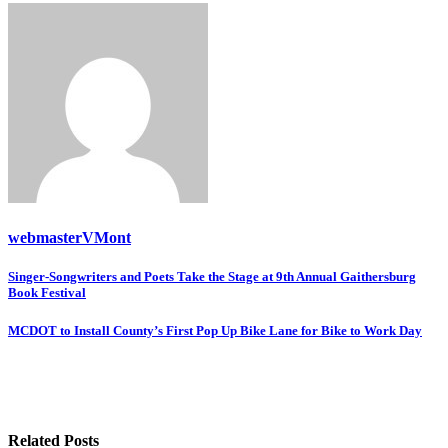
webmasterVMont
Post
Singer-Songwriters and Poets Take the Stage at 9th Annual Gaithersburg
Book Festival
navigation
MCDOT to Install County’s First Pop Up Bike Lane for Bike to Work Day
Related Posts