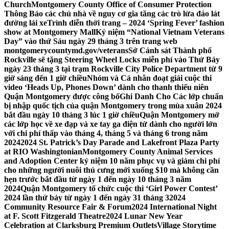
Church
Montgomery County Office of Consumer Protection
Thông Báo các chủ nhà về nguy cơ gia tăng các trò lừa đảo lát
đường lái xe
Trình diễn thời trang – 2024 ‘Spring Fever’ fashion
show at Montgomery Mall
Kỷ niệm “National Vietnam Veterans
Day” vào thứ Sáu ngày 29 tháng 3 trên trang web
montgomerycountymd.gov/veterans
Sở Cảnh sát Thành phố
Rockville sẽ tặng Steering Wheel Locks miễn phí vào Thứ Bảy
ngày 23 tháng 3 tại trạm Rockville City Police Department từ 9
giờ sáng đến 1 giờ chiều
Nhóm và Cá nhân đoạt giải cuộc thi
video ‘Heads Up, Phones Down’ dành cho thanh thiếu niên
Quận Montgomery được công bố
Ghi Danh Cho Các lớp chuẩn
bị nhập quốc tịch của quận Montgomery trong mùa xuân 2024
bắt đầu ngày 10 tháng 3 lúc 1 giờ chiều
Quận Montgomery mở
các lớp học về xe đạp và xe tay ga điện tử dành cho người lớn
với chi phí thấp vào tháng 4, tháng 5 và tháng 6 trong năm
2024
2024 St. Patrick’s Day Parade and Lakefront Plaza Party
at RIO Washingtonian
Montgomery County Animal Services
and Adoption Center kỷ niệm 10 năm phục vụ và giảm chi phí
cho những người nuôi thú cưng mới xuống $10 mà không cần
hẹn trước bắt đầu từ ngày 1 đến ngày 10 tháng 3 năm
2024
Quận Montgomery tổ chức cuộc thi ‘Girl Power Contest’
2024 lần thứ bảy từ ngày 1 đến ngày 31 tháng 3
2024
Community Resource Fair & Forum
2024 International Night
at F. Scott Fitzgerald Theatre
2024 Lunar New Year
Celebration at Clarksburg Premium Outlets
Village Storytime