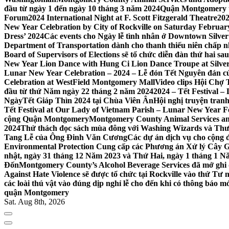
đầu từ ngày 1 đến ngày 10 tháng 3 năm 2024
Quận Montgomery tổ
Forum
2024 International Night at F. Scott Fitzgerald Theatre
202
New Year Celebration by City of Rockville on Saturday February 
Dress’ 2024
Các events cho Ngày lễ tình nhân ở Downtown Silver 
Department of Transportation dành cho thanh thiếu niên chấp n
Board of Supervisors of Elections sẽ tổ chức diễn đàn thứ hai 
New Year Lion Dance with Hung Ci Lion Dance Troupe at Silve
Lunar New Year Celebration – 2024 – Lễ đón Tết Nguyên đán c
Celebration at WestField Montgomery Mall
Video clips Hội Chợ
đầu từ thứ Năm ngày 22 tháng 2 năm 2024
2024 – Tết Festival 
NgàyTết Giáp Thìn 2024 tại Chùa Viên Ân
Hội nghị truyện tra
Tết Festival at Our Lady of Vietnam Parish – Lunar New Year 
cộng Quận Montgomery
Montgomery County Animal Services an
2024
Thử thách đọc sách mùa đông với Washing Wizards và Thư v
Tang Lễ của Ông Đinh Văn Cương
Các dự án dịch vụ cho cộng 
Environmental Protection Cung cấp các Phương án Xử lý Cây 
nhật, ngày 31 tháng 12 Năm 2023 và Thứ Hai, ngày 1 tháng 1 N
Đốn
Montgomery County’s Alcohol Beverage Services đã mở ghi
Against Hate Violence sẽ được tổ chức tại Rockville vào thứ Tư
các loài thú vật vào đúng dịp nghỉ lễ cho đến khi có thông báo m
quận Montgomery
Sat. Aug 8th, 2026