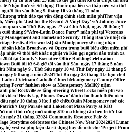
ery từ 18 tuổi đến 25 tuổi có thể gửi thiết kế cho Cuộc thi biểu
c tế Nhận thức về Sử dụng Thuốc quá liều và thắp nến vào thứ
 người lớn vào tháng 9, tháng 10 và tháng 11 năm
hương trình đào tạo vận động chính sách miễn phí
Thư viện
 Miễn phí ‘Just for the Record-A Vinyl Day’ với Johnny Juice
am quan vào Thứ Bảy ngày 27 và Chủ Nhật, ngày 28 tháng 7
 cuối tháng 9
“Afro-Latin Dance Party” miễn phí tại Veterans
cy Management and Homeland Security Thông Báo về nhiệt độ
ritage Festival Fireworks
Quận Montgomery sẽ công nhận
át từ sân khấu Broadway và Opera trong buổi biểu diễn miễn phí
 nhật về thời tiết khắc nghiệt và Kêu gọi người dân tránh xa
2024 tại County’s Executive Office Building
Celebration
own Buổi tối từ 6-8 giờ tối vào thứ Sáu, ngày 17 tháng 5 năm
hứ Năm ngày 9 , Thứ Sáu ngày 10 và Thứ Bảy ngày 11 tháng 5
m ngày 9 tháng 5 năm 2024
Thứ Ba ngày 23 tháng 4 là hạn chót
 Lady of Vietnam Catholic Church
Montgomery County Office
Spring Fever’ fashion show at Montgomery Mall
Kỷ niệm
ành phố Rockville sẽ tặng Steering Wheel Locks miễn phí vào
thi video ‘Heads Up, Phones Down’ dành cho thanh thiếu niên
u ngày 10 tháng 3 lúc 1 giờ chiều
Quận Montgomery mở các
 Patrick’s Day Parade and Lakefront Plaza Party at RIO
ời nuôi thú cưng mới xuống $10 mà không cần hẹn trước bắt
đến ngày 31 tháng 3
2024 Community Resource Fair &
llage Storytime celebrates the Chinese New Year 2024
2024 Lunar
y, bộ vest và phụ kiện đã sử dụng hay đồ mới cho ‘Project Prom