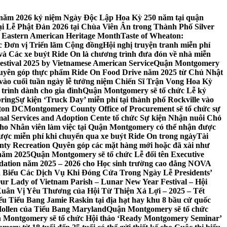
 7 năm 2026 kỷ niệm Ngày Độc Lập Hoa Kỳ 250 năm tại quận
 Lễ Phật Đản 2026 tại Chùa Viên Ân trong Thành Phố Silver
 Eastern American Heritage Month
Taste of Wheaton:
c Đơn vị Triển lãm Cộng đồng
Hội nghị truyện tranh miễn phí
ft và Các xe buýt Ride On là chương trình đưa đón về nhà miễn
stival 2025 by Vietnamese American Service
Quận Montgomery
uyên góp thực phẩm Ride On Food Drive năm 2025 từ Chủ Nhật
vào cuối tuần ngày lễ tưởng niệm Chiến Sĩ Trận Vong Hoa Kỳ
 trình dành cho gia đình
Quận Montgomery sẽ tổ chức Lễ kỷ
pring
Sự kiện ‘Truck Day’ miễn phí tại thành phố Rockville vào
gton DC
Montgomery County Office of Procurement sẽ tổ chức sự
l Services and Adoption Cente tổ chức Sự kiện Nhận nuôi Chó
o Nhân viên làm việc tại Quận Montgomery có thể nhận được
ược miễn phí khi chuyển qua xe buýt Ride On trong ngày
Tài
y Recreation Quyên góp các mặt hàng mới hoặc đã xài như
 năm 2025
Quận Montgomery sẽ tổ chức Lễ đổi tên Executive
ation năm 2025 – 2026 cho Học sinh trường cao đẳng NOVA
iểu Các Dịch Vụ Khi Đóng Cửa Trong Ngày Lễ Presidents’
 Our Lady of Vietnam Parish – Lunar New Year Festival – Hội
uân Vị Yêu Thương của Hội Từ Thiện Xá Lợi – 2025 – Tết
 Tiểu Bang Jamie Raskin tại địa hạt hay khu 8 bầu cử quốc
Hollen của Tiểu Bang Maryland
Quận Montgomery sẽ tổ chức
 Montgomery sẽ tổ chức Hội thảo ‘Ready Montgomery Seminar’