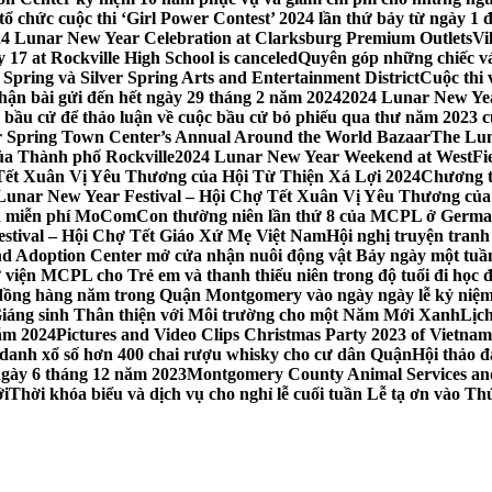
 chức cuộc thi ‘Girl Power Contest’ 2024 lần thứ bảy từ ngày 1 
4 Lunar New Year Celebration at Clarksburg Premium Outlets
Vi
17 at Rockville High School is canceled
Quyên góp những chiếc vá
Spring và Silver Spring Arts and Entertainment District
Cuộc thi
hận bài gửi đến hết ngày 29 tháng 2 năm 2024
2024 Lunar New Yea
sau bầu cử để thảo luận về cuộc bầu cử bỏ phiếu qua thư năm 2023
r Spring Town Center’s Annual Around the World Bazaar
The Lun
ủa Thành phố Rockville
2024 Lunar New Year Weekend at WestFi
 Tết Xuân Vị Yêu Thương của Hội Từ Thiện Xá Lợi 2024
Chương tr
– Lunar New Year Festival – Hội Chợ Tết Xuân Vị Yêu Thương củ
nh miễn phí MoComCon thường niên lần thứ 8 của MCPL ở German
Festival – Hội Chợ Tết Giáo Xứ Mẹ Việt Nam
Hội nghị truyện tran
d Adoption Center mở cửa nhận nuôi động vật Bảy ngày một tuần
iện MCPL cho Trẻ em và thanh thiếu niên trong độ tuổi đi học đ
đồng hàng năm trong Quận Montgomery vào ngày ngày lễ kỷ niệm
Giáng sinh Thân thiện với Môi trường cho một Năm Mới Xanh
Lịc
ăm 2024
Pictures and Video Clips Christmas Party 2023 of Vietna
 danh xổ số hơn 400 chai rượu whisky cho cư dân Quận
Hội thảo 
 ngày 6 tháng 12 năm 2023
Montgomery County Animal Services and 
ới
Thời khóa biểu và dịch vụ cho nghỉ lễ cuối tuần Lễ tạ ơn vào 