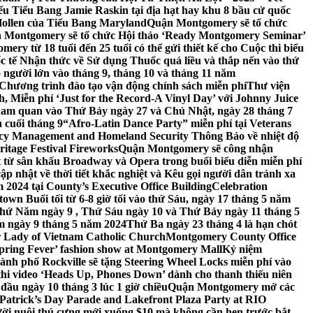
 Tiểu Bang Jamie Raskin tại địa hạt hay khu 8 bầu cử quốc
Hollen của Tiểu Bang Maryland
Quận Montgomery sẽ tổ chức
 Montgomery sẽ tổ chức Hội thảo ‘Ready Montgomery Seminar’
ery từ 18 tuổi đến 25 tuổi có thể gửi thiết kế cho Cuộc thi biểu
c tế Nhận thức về Sử dụng Thuốc quá liều và thắp nến vào thứ
 người lớn vào tháng 9, tháng 10 và tháng 11 năm
hương trình đào tạo vận động chính sách miễn phí
Thư viện
 Miễn phí ‘Just for the Record-A Vinyl Day’ với Johnny Juice
am quan vào Thứ Bảy ngày 27 và Chủ Nhật, ngày 28 tháng 7
 cuối tháng 9
“Afro-Latin Dance Party” miễn phí tại Veterans
cy Management and Homeland Security Thông Báo về nhiệt độ
ritage Festival Fireworks
Quận Montgomery sẽ công nhận
át từ sân khấu Broadway và Opera trong buổi biểu diễn miễn phí
 nhật về thời tiết khắc nghiệt và Kêu gọi người dân tránh xa
2024 tại County’s Executive Office Building
Celebration
own Buổi tối từ 6-8 giờ tối vào thứ Sáu, ngày 17 tháng 5 năm
hứ Năm ngày 9 , Thứ Sáu ngày 10 và Thứ Bảy ngày 11 tháng 5
m ngày 9 tháng 5 năm 2024
Thứ Ba ngày 23 tháng 4 là hạn chót
 Lady of Vietnam Catholic Church
Montgomery County Office
Spring Fever’ fashion show at Montgomery Mall
Kỷ niệm
ành phố Rockville sẽ tặng Steering Wheel Locks miễn phí vào
thi video ‘Heads Up, Phones Down’ dành cho thanh thiếu niên
u ngày 10 tháng 3 lúc 1 giờ chiều
Quận Montgomery mở các
 Patrick’s Day Parade and Lakefront Plaza Party at RIO
ời nuôi thú cưng mới xuống $10 mà không cần hẹn trước bắt