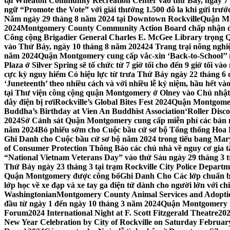
tại Wheaton Community Recreation Center vào thứ Bảy, ngày 7
ngữ “Promote the Vote” với giải thưởng 1.500 đô la khi gửi trư
Năm ngày 29 tháng 8 năm 2024 tại Downtown Rockville
Quận Mon
2024
Montgomery County Community Action Board chấp nhận đơn
Công cộng Brigadier General Charles E. McGee Library trọng Q
vào Thứ Bảy, ngày 10 tháng 8 năm 2024
24 Trang trại nông ngh
năm 2024
Quận Montgomery cung cấp vắc-xin ‘Back-to-School’’ mi
Plaza ở Silver Spring sẽ tổ chức từ 7 giờ tối cho đến 9 giờ tối v
cực kỳ nguy hiểm Có hiệu lực từ trưa Thứ Bảy ngày 22 tháng 6 
‘Juneteenth’ theo nhiều cách và với nhiều lễ kỷ niệm, hầu hết 
tại Thư viện công cộng quận Montgomery ở Olney vào Chủ nhật
dây điện bị rơi
Rockville’s Global Bites Fest 2024
Quận Montgomery
Buddha’s Birthday at Vien An Buddhist Association
‘Roller Disc
2024
Sở Cảnh sát Quận Montgomery cung cấp miễn phí các bản 
năm 2024
Bỏ phiếu sớm cho Cuộc bầu cử sơ bộ Tổng thống Hoa
Ghi Danh cho Cuộc bầu cử sơ bộ năm 2024 trong tiểu bang Mar
of Consumer Protection Thông Báo các chủ nhà về nguy cơ gia tăn
“National Vietnam Veterans Day” vào thứ Sáu ngày 29 tháng 3
Thứ Bảy ngày 23 tháng 3 tại trạm Rockville City Police Departme
Quận Montgomery được công bố
Ghi Danh Cho Các lớp chuẩn bị
lớp học về xe đạp và xe tay ga điện tử dành cho người lớn với ch
Washingtonian
Montgomery County Animal Services and Adoptio
đầu từ ngày 1 đến ngày 10 tháng 3 năm 2024
Quận Montgomery tổ
Forum
2024 International Night at F. Scott Fitzgerald Theatre
202
New Year Celebration by City of Rockville on Saturday February 