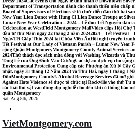
Dress’ 2024
Các events cho Ngày lễ tình nhân ở Downtown Silver 
Department of Transportation dành cho thanh thiếu niên chấp n
Board of Supervisors of Elections sẽ tổ chức diễn đàn thứ hai 
New Year Lion Dance with Hung Ci Lion Dance Troupe at Silve
Lunar New Year Celebration – 2024 – Lễ đón Tết Nguyên đán c
Celebration at WestField Montgomery Mall
Video clips Hội Chợ
đầu từ thứ Năm ngày 22 tháng 2 năm 2024
2024 – Tết Festival 
NgàyTết Giáp Thìn 2024 tại Chùa Viên Ân
Hội nghị truyện tra
Tết Festival at Our Lady of Vietnam Parish – Lunar New Year 
cộng Quận Montgomery
Montgomery County Animal Services an
2024
Thử thách đọc sách mùa đông với Washing Wizards và Thư v
Tang Lễ của Ông Đinh Văn Cương
Các dự án dịch vụ cho cộng 
Environmental Protection Cung cấp các Phương án Xử lý Cây 
nhật, ngày 31 tháng 12 Năm 2023 và Thứ Hai, ngày 1 tháng 1 N
Đốn
Montgomery County’s Alcohol Beverage Services đã mở ghi
Against Hate Violence sẽ được tổ chức tại Rockville vào thứ Tư
các loài thú vật vào đúng dịp nghỉ lễ cho đến khi có thông báo m
quận Montgomery
Sat. Aug 8th, 2026
VietMontgomery.com