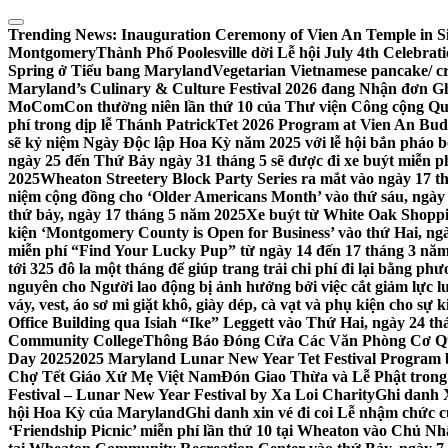
Skip
to
Trending News:
Inauguration Ceremony of Vien An Temple in Si
content
Montgomery
Thành Phố Poolesville dời Lễ hội July 4th Celebra
Spring ở Tiểu bang Maryland
Vegetarian Vietnamese pancake/ c
Maryland’s Culinary & Culture Festival 2026 đang Nhận đơn G
MoComCon thường niên lần thứ 10 của Thư viện Công cộng Q
phí trong dịp lễ Thánh Patrick
Tet 2026 Program at Vien An Budd
sẽ kỷ niệm Ngày Độc lập Hoa Kỳ năm 2025 với lễ hội bắn pháo b
ngày 25 đến Thứ Bảy ngày 31 tháng 5 sẽ được đi xe buýt miễn p
2025
Wheaton Streetery Block Party Series ra mắt vào ngày 17 thá
niệm cộng đồng cho ‘Older Americans Month’ vào thứ sáu, ngày 
thứ bảy, ngày 17 tháng 5 năm 2025
Xe buýt từ White Oak Shopp
kiện ‘Montgomery County is Open for Business’ vào thứ Hai, ngà
miễn phí “Find Your Lucky Pup” từ ngày 14 đến 17 tháng 3 nă
tới 325 đô la một tháng để giúp trang trải chi phí đi lại bằng ph
nguyên cho Người lao động bị ảnh hưởng bởi việc cắt giảm lực
váy, vest, áo sơ mi giặt khô, giày dép, cà vạt và phụ kiện cho s
Office Building qua Isiah “Ike” Leggett vào Thứ Hai, ngày 24 t
Community College
Thông Báo Đóng Cửa Các Văn Phòng Cơ Qua
Day 2025
2025 Maryland Lunar New Year Tet Festival Program 
Chợ Tết Giáo Xứ Mẹ Việt Nam
Đón Giao Thừa và Lễ Phật trong
Festival – Lunar New Year Festival by Xa Loi Charity
Ghi danh 
hội Hoa Kỳ của Maryland
Ghi danh xin vé đi coi Lễ nhậm chức
‘Friendship Picnic’ miễn phí lần thứ 10 tại Wheaton vào Chủ Nh