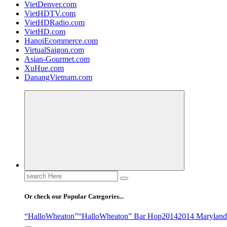
VietDenver.com
VietHDTV.com
VietHDRadio.com
VietHD.com
HanoiEcommerce.com
VirtualSaigon.com
Asian-Gourmet.com
XuHue.com
DanangVietnam.com
Search
for:
Or check our Popular Categories...
“HalloWheaton”
“HalloWheaton” Bar Hop
2014
2014 Maryland 