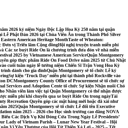
 7 năm 2026 kỷ niệm Ngày Độc Lập Hoa Kỳ 250 năm tại quận
 Lễ Phật Đản 2026 tại Chùa Viên Ân trong Thành Phố Silver
 Eastern American Heritage Month
Taste of Wheaton:
c Đơn vị Triển lãm Cộng đồng
Hội nghị truyện tranh miễn phí
ft và Các xe buýt Ride On là chương trình đưa đón về nhà miễn
stival 2025 by Vietnamese American Service
Quận Montgomery
uyên góp thực phẩm Ride On Food Drive năm 2025 từ Chủ Nhật
vào cuối tuần ngày lễ tưởng niệm Chiến Sĩ Trận Vong Hoa Kỳ
 trình dành cho gia đình
Quận Montgomery sẽ tổ chức Lễ kỷ
pring
Sự kiện ‘Truck Day’ miễn phí tại thành phố Rockville vào
gton DC
Montgomery County Office of Procurement sẽ tổ chức sự
l Services and Adoption Cente tổ chức Sự kiện Nhận nuôi Chó
o Nhân viên làm việc tại Quận Montgomery có thể nhận được
ược miễn phí khi chuyển qua xe buýt Ride On trong ngày
Tài
y Recreation Quyên góp các mặt hàng mới hoặc đã xài như
 năm 2025
Quận Montgomery sẽ tổ chức Lễ đổi tên Executive
ation năm 2025 – 2026 cho Học sinh trường cao đẳng NOVA
iểu Các Dịch Vụ Khi Đóng Cửa Trong Ngày Lễ Presidents’
 Our Lady of Vietnam Parish – Lunar New Year Festival – Hội
uân Vị Yêu Thương của Hội Từ Thiện Xá Lợi – 2025 – Tết