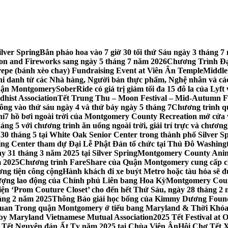
lver Spring
Bắn pháo hoa vào 7 giờ 30 tối thứ Sáu ngày 3 tháng
tion and Fireworks sang ngày 5 tháng 7 năm 2026
Chương Trình Đại
repe (bánh xèo chay) Fundraising Event at Viên Ân Temple
Middle
hi danh từ các Nhà hàng, Người bán thực phẩm, Nghệ nhân và cá
uận Montgomery
SoberRide có giá trị giảm tối đa 15 đô la của Ly
hist Association
Tết Trung Thu – Moon Festival – Mid-Autumn Fe
ông vào thứ sáu ngày 4 và thứ bảy ngày 5 tháng 7
Chương trình q
hí
7 hồ bơi ngoài trời của Montgomery County Recreation mở cửa 
ng 5 với chương trình ăn uống ngoài trời, giải trí trực và chương
30 tháng 5 tại White Oak Senior Center trong thành phố Silver S
ing Center tham dự Đại Lễ Phật Đản tổ chức tại Thủ Đô Washin
y 31 tháng 3 năm 2025 tại Silver Spring
Montgomery County Anima
m 2025
Chương trình FareShare của Quận Montgomery cung cấp ch
ương tiện công cộng
Hành khách đi xe buýt Metro hoặc tàu hỏa sẽ đ
 lượng lao động của Chính phủ Liên bang Hoa Kỳ
Montgomery Count
ự kiện ‘Prom Couture Closet’ cho đến hết Thứ Sáu, ngày 28 tháng 2
háng 2 năm 2025
Thông Báo giải học bổng của Kimmy Dương Found
n Trong quận Montgomery ở tiểu bang Maryland & Thời Khóa B
by Maryland Vietnamese Mutual Association
2025 Tết Festival at
 Tết Nguyên đán Ất Tỵ năm 2025 tại Chùa Viên Ân
Hội Chợ Tết X