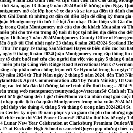
 tháng 9 năm 2024
Sinh viên và cựu sinh viên của Cao đẳng Montgom
ớc thứ Sáu, ngày 13 tháng 9 năm 2024
Buổi lễ tưởng niệm Ngày Quố
tgomery mở các lớp học về xe đạp và xe tay ga điện tử dành cho
 Ghi Danh từ những cư dân đủ điều kiện để đăng ký tham gia C
uận Montgomery tổ chức Lễ hội Âm nhạc Thân thiện với Gia đình,
iệp trong Quận Montgomery mở cửa cho du khách Mua sắm và Th
ễn phí cho trẻ em trong độ tuổi đi học tại nhiều địa điểm cho đến
ào ngày 16 tháng 7 năm 2024
Montgomery County Office of Emergen
đến 8 giờ tối Chủ nhật ngày 23 tháng 6 năm 2024
2024 Scotland He
vào Thứ Tư ngày 19 tháng Sáu
Michael Hayes sẽ biểu diễn các bài h
, ngày 9 tháng 6 năm 2024
Quận Montgomery cung cấp thông tin cập
 tổ chức buổi mở cửa cho người tìm việc vào ngày 5 tháng 6 năm 
o’ miễn phí tại Công viên Ridge Road Recreational Park ở Germant
nâng cấp phần mềm chống trộm với Xe Hyundai trong ba ngày: T
 Kỳ năm 2024 từ Thứ Năm ngày 2 tháng 5 năm 2024, đến Thứ Nă
yland
Black April Commemoration 2024 by Youth Ministry Of Our
g các trò lừa đảo lát đường lái xe
Trình diễn thời trang – 2024 ‘
 trên trang web montgomerycountymd.gov/veterans
Sở Cảnh sát Th
nt từ 9 giờ sáng đến 1 giờ chiều
Nhóm và Cá nhân đoạt giải cuộc 
 nhập quốc tịch của quận Montgomery trong mùa xuân 2024 bắt đầ
i phí thấp vào tháng 4, tháng 5 và tháng 6 trong năm 2024
2024 St.
n Center kỷ niệm 10 năm phục vụ và giảm chi phí cho những ngư
 chức cuộc thi ‘Girl Power Contest’ 2024 lần thứ bảy từ ngày 1 
4 Lunar New Year Celebration at Clarksburg Premium Outlets
Vi
17 at Rockville High School is canceled
Quyên góp những chiếc vá