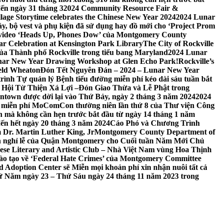
đến ngày 31 tháng 3
2024 Community Resource Fair &
llage Storytime celebrates the Chinese New Year 2024
2024 Lunar
y, bộ vest và phụ kiện đã sử dụng hay đồ mới cho ‘Project Prom
 video ‘Heads Up, Phones Dow’ của Montgomery County
r Celebration at Kensington Park Library
The City of Rockville
 của Thành phố Rockville trong tiểu bang Maryland
2024 Lunar
ar New Year Drawing Workshop at Glen Echo Park!
Rockville’s
eld Wheaton
Đón Tết Nguyên Đán – 2024 – Lunar New Year
ình Tự quản lý Bệnh tiểu đường miễn phí kéo dài sáu tuần bắt
a Hội Từ Thiện Xá Lợi –
Đón Giao Thừa và Lễ Phật trong
town được dời lại vào Thứ Bảy, ngày 2 tháng 3 năm 2024
2024
h miễn phí MoComCon thường niên lần thứ 8 của Thư viện Công
 mà không cần hẹn trước bắt đầu từ ngày 14 tháng 1 năm
ến hết ngày 20 tháng 3 năm 2024
Cáo Phó và Chương Trình
 Dr. Martin Luther King, Jr
Montgomery County Department of
h nghỉ lễ của Quận Montgomery cho Cuối tuần Năm Mới Chủ
mese Literary and Artistic Club – Nhà Việt Nam vùng Hoa Thịnh
đào tạo về ‘Federal Hate Crimes’ của Montgomery Committee
Adoption Center sẽ Miễn mọi khoản phí xin nhận nuôi tất cả
Thứ Năm ngày 23 – Thứ Sáu ngày 24 tháng 11 năm 2023 trong