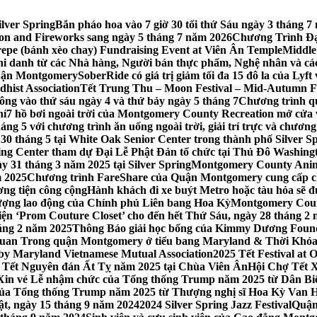
lver Spring
Bắn pháo hoa vào 7 giờ 30 tối thứ Sáu ngày 3 tháng
tion and Fireworks sang ngày 5 tháng 7 năm 2026
Chương Trình Đại
repe (bánh xèo chay) Fundraising Event at Viên Ân Temple
Middle
hi danh từ các Nhà hàng, Người bán thực phẩm, Nghệ nhân và cá
uận Montgomery
SoberRide có giá trị giảm tối đa 15 đô la của Ly
hist Association
Tết Trung Thu – Moon Festival – Mid-Autumn Fe
ông vào thứ sáu ngày 4 và thứ bảy ngày 5 tháng 7
Chương trình q
hí
7 hồ bơi ngoài trời của Montgomery County Recreation mở cửa 
ng 5 với chương trình ăn uống ngoài trời, giải trí trực và chương
30 tháng 5 tại White Oak Senior Center trong thành phố Silver S
ing Center tham dự Đại Lễ Phật Đản tổ chức tại Thủ Đô Washin
y 31 tháng 3 năm 2025 tại Silver Spring
Montgomery County Anima
m 2025
Chương trình FareShare của Quận Montgomery cung cấp ch
ương tiện công cộng
Hành khách đi xe buýt Metro hoặc tàu hỏa sẽ đ
 lượng lao động của Chính phủ Liên bang Hoa Kỳ
Montgomery Count
ự kiện ‘Prom Couture Closet’ cho đến hết Thứ Sáu, ngày 28 tháng 2
háng 2 năm 2025
Thông Báo giải học bổng của Kimmy Dương Found
n Trong quận Montgomery ở tiểu bang Maryland & Thời Khóa B
by Maryland Vietnamese Mutual Association
2025 Tết Festival at
 Tết Nguyên đán Ất Tỵ năm 2025 tại Chùa Viên Ân
Hội Chợ Tết X
Xin vé Lễ nhậm chức của Tổng thống Trump năm 2025 từ Dân Biểu
 của Tổng thống Trump năm 2025 từ Thượng nghị sĩ Hoa Kỳ Van 
ật, ngày 15 tháng 9 năm 2024
2024 Silver Spring Jazz Festival
Quận