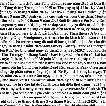
Xin vé Lễ nhậm chức của Tổng thống Trump năm 2025 từ Dân Biểu
 của Tổng thống Trump năm 2025 từ Thượng nghị sĩ Hoa Kỳ Van 
ật, ngày 15 tháng 9 năm 2024
2024 Silver Spring Jazz Festival
Quận
 tháng 9 năm 2024
Sinh viên và cựu sinh viên của Cao đẳng Montgom
ớc thứ Sáu, ngày 13 tháng 9 năm 2024
Buổi lễ tưởng niệm Ngày Quố
tgomery mở các lớp học về xe đạp và xe tay ga điện tử dành cho
 Ghi Danh từ những cư dân đủ điều kiện để đăng ký tham gia C
uận Montgomery tổ chức Lễ hội Âm nhạc Thân thiện với Gia đình,
iệp trong Quận Montgomery mở cửa cho du khách Mua sắm và Th
ễn phí cho trẻ em trong độ tuổi đi học tại nhiều địa điểm cho đến
ào ngày 16 tháng 7 năm 2024
Montgomery County Office of Emergen
đến 8 giờ tối Chủ nhật ngày 23 tháng 6 năm 2024
2024 Scotland He
vào Thứ Tư ngày 19 tháng Sáu
Michael Hayes sẽ biểu diễn các bài h
, ngày 9 tháng 6 năm 2024
Quận Montgomery cung cấp thông tin cập
 tổ chức buổi mở cửa cho người tìm việc vào ngày 5 tháng 6 năm 
o’ miễn phí tại Công viên Ridge Road Recreational Park ở Germant
nâng cấp phần mềm chống trộm với Xe Hyundai trong ba ngày: T
 Kỳ năm 2024 từ Thứ Năm ngày 2 tháng 5 năm 2024, đến Thứ Nă
yland
Black April Commemoration 2024 by Youth Ministry Of Our
g các trò lừa đảo lát đường lái xe
Trình diễn thời trang – 2024 ‘
 trên trang web montgomerycountymd.gov/veterans
Sở Cảnh sát Th
nt từ 9 giờ sáng đến 1 giờ chiều
Nhóm và Cá nhân đoạt giải cuộc 
 nhập quốc tịch của quận Montgomery trong mùa xuân 2024 bắt đầ
i phí thấp vào tháng 4, tháng 5 và tháng 6 trong năm 2024
2024 St.
n Center kỷ niệm 10 năm phục vụ và giảm chi phí cho những ngư