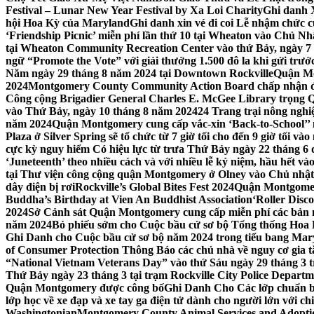
Festival – Lunar New Year Festival by Xa Loi Charity
Ghi danh 
hội Hoa Kỳ của Maryland
Ghi danh xin vé đi coi Lễ nhậm chức
‘Friendship Picnic’ miễn phí lần thứ 10 tại Wheaton vào Chủ Nh
tại Wheaton Community Recreation Center vào thứ Bảy, ngày 7
ngữ “Promote the Vote” với giải thưởng 1.500 đô la khi gửi trư
Năm ngày 29 tháng 8 năm 2024 tại Downtown Rockville
Quận Mon
2024
Montgomery County Community Action Board chấp nhận đơn
Công cộng Brigadier General Charles E. McGee Library trọng Q
vào Thứ Bảy, ngày 10 tháng 8 năm 2024
24 Trang trại nông ngh
năm 2024
Quận Montgomery cung cấp vắc-xin ‘Back-to-School’’ mi
Plaza ở Silver Spring sẽ tổ chức từ 7 giờ tối cho đến 9 giờ tối v
cực kỳ nguy hiểm Có hiệu lực từ trưa Thứ Bảy ngày 22 tháng 6 
‘Juneteenth’ theo nhiều cách và với nhiều lễ kỷ niệm, hầu hết 
tại Thư viện công cộng quận Montgomery ở Olney vào Chủ nhật
dây điện bị rơi
Rockville’s Global Bites Fest 2024
Quận Montgomery
Buddha’s Birthday at Vien An Buddhist Association
‘Roller Disc
2024
Sở Cảnh sát Quận Montgomery cung cấp miễn phí các bản 
năm 2024
Bỏ phiếu sớm cho Cuộc bầu cử sơ bộ Tổng thống Hoa
Ghi Danh cho Cuộc bầu cử sơ bộ năm 2024 trong tiểu bang Mar
of Consumer Protection Thông Báo các chủ nhà về nguy cơ gia tăn
“National Vietnam Veterans Day” vào thứ Sáu ngày 29 tháng 3
Thứ Bảy ngày 23 tháng 3 tại trạm Rockville City Police Departme
Quận Montgomery được công bố
Ghi Danh Cho Các lớp chuẩn bị
lớp học về xe đạp và xe tay ga điện tử dành cho người lớn với ch
Washingtonian
Montgomery County Animal Services and Adoptio