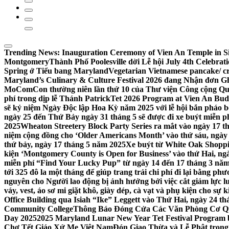
Trending News:
Inauguration Ceremony of Vien An Temple in Si
Montgomery
Thành Phố Poolesville dời Lễ hội July 4th Celebra
Spring ở Tiểu bang Maryland
Vegetarian Vietnamese pancake/ c
Maryland’s Culinary & Culture Festival 2026 đang Nhận đơn G
MoComCon thường niên lần thứ 10 của Thư viện Công cộng Q
phí trong dịp lễ Thánh Patrick
Tet 2026 Program at Vien An Budd
sẽ kỷ niệm Ngày Độc lập Hoa Kỳ năm 2025 với lễ hội bắn pháo b
ngày 25 đến Thứ Bảy ngày 31 tháng 5 sẽ được đi xe buýt miễn p
2025
Wheaton Streetery Block Party Series ra mắt vào ngày 17 thá
niệm cộng đồng cho ‘Older Americans Month’ vào thứ sáu, ngày 
thứ bảy, ngày 17 tháng 5 năm 2025
Xe buýt từ White Oak Shopp
kiện ‘Montgomery County is Open for Business’ vào thứ Hai, ngà
miễn phí “Find Your Lucky Pup” từ ngày 14 đến 17 tháng 3 nă
tới 325 đô la một tháng để giúp trang trải chi phí đi lại bằng ph
nguyên cho Người lao động bị ảnh hưởng bởi việc cắt giảm lực
váy, vest, áo sơ mi giặt khô, giày dép, cà vạt và phụ kiện cho s
Office Building qua Isiah “Ike” Leggett vào Thứ Hai, ngày 24 t
Community College
Thông Báo Đóng Cửa Các Văn Phòng Cơ Qua
Day 2025
2025 Maryland Lunar New Year Tet Festival Program 
Chợ Tết Giáo Xứ Mẹ Việt Nam
Đón Giao Thừa và Lễ Phật trong