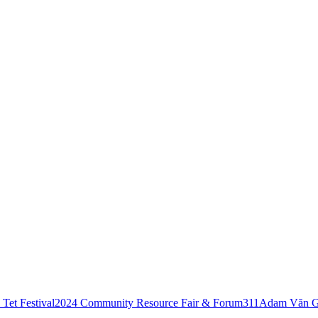
Tet Festival
2024 Community Resource Fair & Forum
311
Adam Văn G