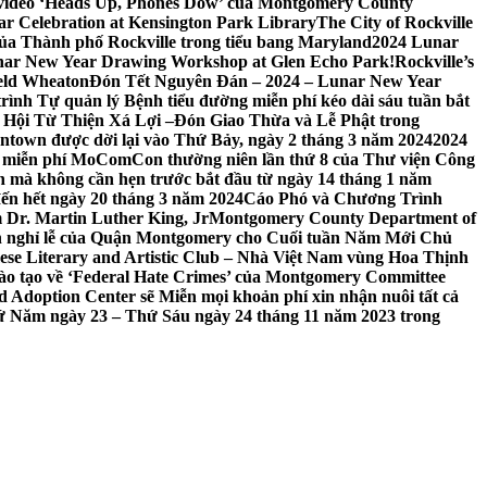
 video ‘Heads Up, Phones Dow’ của Montgomery County
r Celebration at Kensington Park Library
The City of Rockville
 của Thành phố Rockville trong tiểu bang Maryland
2024 Lunar
ar New Year Drawing Workshop at Glen Echo Park!
Rockville’s
eld Wheaton
Đón Tết Nguyên Đán – 2024 – Lunar New Year
ình Tự quản lý Bệnh tiểu đường miễn phí kéo dài sáu tuần bắt
a Hội Từ Thiện Xá Lợi –
Đón Giao Thừa và Lễ Phật trong
town được dời lại vào Thứ Bảy, ngày 2 tháng 3 năm 2024
2024
h miễn phí MoComCon thường niên lần thứ 8 của Thư viện Công
 mà không cần hẹn trước bắt đầu từ ngày 14 tháng 1 năm
ến hết ngày 20 tháng 3 năm 2024
Cáo Phó và Chương Trình
 Dr. Martin Luther King, Jr
Montgomery County Department of
h nghỉ lễ của Quận Montgomery cho Cuối tuần Năm Mới Chủ
mese Literary and Artistic Club – Nhà Việt Nam vùng Hoa Thịnh
đào tạo về ‘Federal Hate Crimes’ của Montgomery Committee
Adoption Center sẽ Miễn mọi khoản phí xin nhận nuôi tất cả
Thứ Năm ngày 23 – Thứ Sáu ngày 24 tháng 11 năm 2023 trong