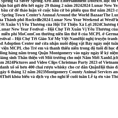
Spring và Silver Spring Arts and Entertainment District
Cuộc thi
hận bài gửi đến hết ngày 29 tháng 2 năm 2024
2024 Lunar New Yea
sau bầu cử để thảo luận về cuộc bầu cử bỏ phiếu qua thư năm 2023
r Spring Town Center’s Annual Around the World Bazaar
The Lun
ủa Thành phố Rockville
2024 Lunar New Year Weekend at WestFi
 Tết Xuân Vị Yêu Thương của Hội Từ Thiện Xá Lợi 2024
Chương tr
– Lunar New Year Festival – Hội Chợ Tết Xuân Vị Yêu Thương củ
nh miễn phí MoComCon thường niên lần thứ 8 của MCPL ở German
Festival – Hội Chợ Tết Giáo Xứ Mẹ Việt Nam
Hội nghị truyện tran
d Adoption Center mở cửa nhận nuôi động vật Bảy ngày một tuần
iện MCPL cho Trẻ em và thanh thiếu niên trong độ tuổi đi học đ
đồng hàng năm trong Quận Montgomery vào ngày ngày lễ kỷ niệm
Giáng sinh Thân thiện với Môi trường cho một Năm Mới Xanh
Lịc
ăm 2024
Pictures and Video Clips Christmas Party 2023 of Vietna
 danh xổ số hơn 400 chai rượu whisky cho cư dân Quận
Hội thảo 
 ngày 6 tháng 12 năm 2023
Montgomery County Animal Services and 
ới
Thời khóa biểu và dịch vụ cho nghỉ lễ cuối tuần Lễ tạ ơn vào 