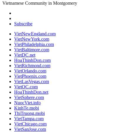
Vietnamese Community in Montgomery
Subscribe
VietNewEngland.com
VietNewYork.com
VietPhiladelphia.com
VietBaltimore.com
VietDC.net
HoaThinhDon.com
VietRichmond.com
VietOrlando.com
VietPhoenix.com
VietLasVegas.com
VietOC.com
HoaThinhDon.net
VietSphere.com
NuocViet.info
KinhTe.mobi
ThiTruong.mobi
VietTampa.com
VietChicago.com
VietSanJose.com