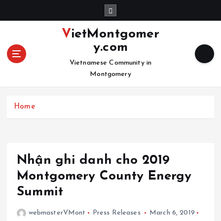
S
k
i
VietMontgomer
p
y.com
t
o
Vietnamese Community in
c
Montgomery
o
n
Home
t
e
n
t
Nhận ghi danh cho 2019
Montgomery County Energy
Summit
webmasterVMont
Press Releases
March 6, 2019