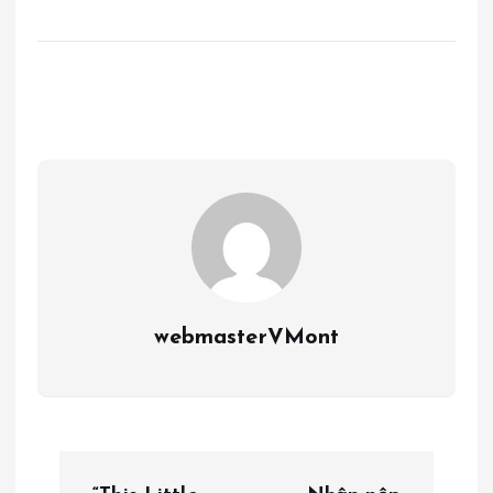
webmasterVMont
P