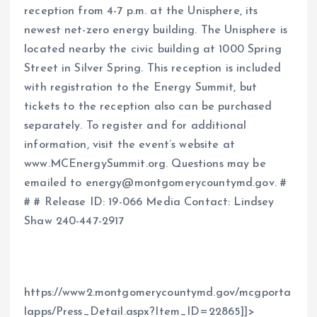
reception from 4-7 p.m. at the Unisphere, its
newest net-zero energy building. The Unisphere is
located nearby the civic building at 1000 Spring
Street in Silver Spring. This reception is included
with registration to the Energy Summit, but
tickets to the reception also can be purchased
separately. To register and for additional
information, visit the event’s website at
www.MCEnergySummit.org. Questions may be
emailed to energy@montgomerycountymd.gov. #
# # Release ID: 19-066 Media Contact: Lindsey
Shaw 240-447-2917
https://www2.montgomerycountymd.gov/mcgporta
lapps/Press_Detail.aspx?Item_ID=22865]]>