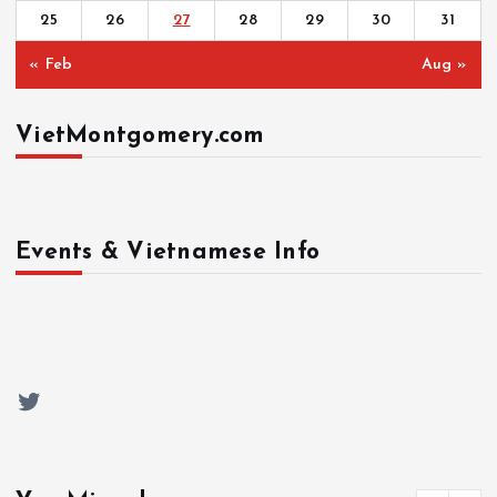
25
26
27
28
29
30
31
« Feb
Aug »
VietMontgomery.com
Events & Vietnamese Info
Twitter