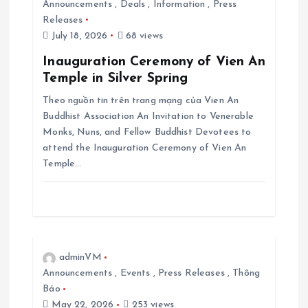
Announcements
,
Deals
,
Information
,
Press
t
Releases
July 18, 2026
68 views
i
Inauguration Ceremony of Vien An
Temple in Silver Spring
o
Theo nguồn tin trên trang mạng của Vien An
n
Buddhist Association An Invitation to Venerable
Monks, Nuns, and Fellow Buddhist Devotees to
attend the Inauguration Ceremony of Vien An
Temple…
adminVM
Announcements
,
Events
,
Press Releases
,
Thông
Báo
May 22, 2026
253 views