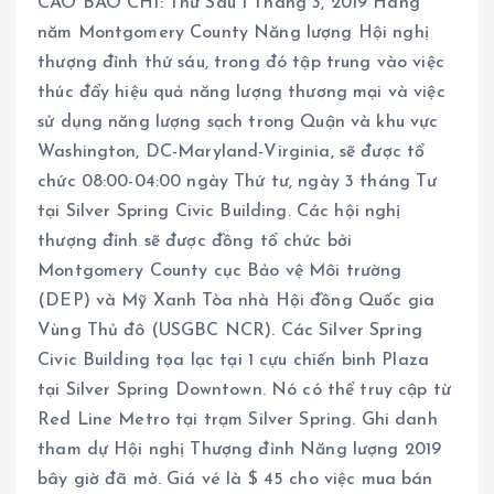
CÁO BÁO CHÍ: Thứ Sáu 1 Tháng 3, 2019 Hàng
năm Montgomery County Năng lượng Hội nghị
thượng đỉnh thứ sáu, trong đó tập trung vào việc
thúc đẩy hiệu quả năng lượng thương mại và việc
sử dụng năng lượng sạch trong Quận và khu vực
Washington, DC-Maryland-Virginia, sẽ được tổ
chức 08:00-04:00 ngày Thứ tư, ngày 3 tháng Tư
tại Silver Spring Civic Building. Các hội nghị
thượng đỉnh sẽ được đồng tổ chức bởi
Montgomery County cục Bảo vệ Môi trường
(DEP) và Mỹ Xanh Tòa nhà Hội đồng Quốc gia
Vùng Thủ đô (USGBC NCR). Các Silver Spring
Civic Building tọa lạc tại 1 cựu chiến binh Plaza
tại Silver Spring Downtown. Nó có thể truy cập từ
Red Line Metro tại trạm Silver Spring. Ghi danh
tham dự Hội nghị Thượng đỉnh Năng lượng 2019
bây giờ đã mở. Giá vé là $ 45 cho việc mua bán