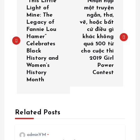
“This Little
Nhận nộp
o
Light of
một truyện
Mine: The
ngắn, thơ,
Legacy of
vẽ, hoặc bất
s
Fannie Lou
cứ điều gì
Hamer”
khác không
t
Celebrates
quá 500 từ
Black
cho cuộc thi
n
History and
2019 Girl
Women’s
Power
a
History
Contest
Month
v
i
Related Posts
g
a
adminVM