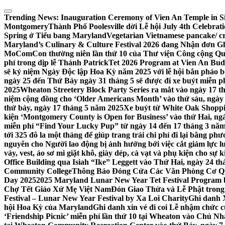
Skip
to
Trending News:
Inauguration Ceremony of Vien An Temple in Si
content
Montgomery
Thành Phố Poolesville dời Lễ hội July 4th Celebra
Spring ở Tiểu bang Maryland
Vegetarian Vietnamese pancake/ c
Maryland’s Culinary & Culture Festival 2026 đang Nhận đơn G
MoComCon thường niên lần thứ 10 của Thư viện Công cộng Q
phí trong dịp lễ Thánh Patrick
Tet 2026 Program at Vien An Budd
sẽ kỷ niệm Ngày Độc lập Hoa Kỳ năm 2025 với lễ hội bắn pháo b
ngày 25 đến Thứ Bảy ngày 31 tháng 5 sẽ được đi xe buýt miễn p
2025
Wheaton Streetery Block Party Series ra mắt vào ngày 17 thá
niệm cộng đồng cho ‘Older Americans Month’ vào thứ sáu, ngày 
thứ bảy, ngày 17 tháng 5 năm 2025
Xe buýt từ White Oak Shopp
kiện ‘Montgomery County is Open for Business’ vào thứ Hai, ngà
miễn phí “Find Your Lucky Pup” từ ngày 14 đến 17 tháng 3 nă
tới 325 đô la một tháng để giúp trang trải chi phí đi lại bằng ph
nguyên cho Người lao động bị ảnh hưởng bởi việc cắt giảm lực
váy, vest, áo sơ mi giặt khô, giày dép, cà vạt và phụ kiện cho s
Office Building qua Isiah “Ike” Leggett vào Thứ Hai, ngày 24 t
Community College
Thông Báo Đóng Cửa Các Văn Phòng Cơ Qua
Day 2025
2025 Maryland Lunar New Year Tet Festival Program 
Chợ Tết Giáo Xứ Mẹ Việt Nam
Đón Giao Thừa và Lễ Phật trong
Festival – Lunar New Year Festival by Xa Loi Charity
Ghi danh 
hội Hoa Kỳ của Maryland
Ghi danh xin vé đi coi Lễ nhậm chức
‘Friendship Picnic’ miễn phí lần thứ 10 tại Wheaton vào Chủ Nh