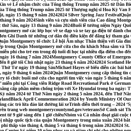
Xin vé Lễ nhậm chức của Tổng thống Trump năm 2025 từ Dân Biểu
 của Tổng thống Trump năm 2025 từ Thượng nghị sĩ Hoa Kỳ Van 
ật, ngày 15 tháng 9 năm 2024
2024 Silver Spring Jazz Festival
Quận
 tháng 9 năm 2024
Sinh viên và cựu sinh viên của Cao đẳng Montgom
ớc thứ Sáu, ngày 13 tháng 9 năm 2024
Buổi lễ tưởng niệm Ngày Quố
tgomery mở các lớp học về xe đạp và xe tay ga điện tử dành cho
 Ghi Danh từ những cư dân đủ điều kiện để đăng ký tham gia C
uận Montgomery tổ chức Lễ hội Âm nhạc Thân thiện với Gia đình,
iệp trong Quận Montgomery mở cửa cho du khách Mua sắm và Th
ễn phí cho trẻ em trong độ tuổi đi học tại nhiều địa điểm cho đến
ào ngày 16 tháng 7 năm 2024
Montgomery County Office of Emergen
đến 8 giờ tối Chủ nhật ngày 23 tháng 6 năm 2024
2024 Scotland He
vào Thứ Tư ngày 19 tháng Sáu
Michael Hayes sẽ biểu diễn các bài h
, ngày 9 tháng 6 năm 2024
Quận Montgomery cung cấp thông tin cập
 tổ chức buổi mở cửa cho người tìm việc vào ngày 5 tháng 6 năm 
o’ miễn phí tại Công viên Ridge Road Recreational Park ở Germant
nâng cấp phần mềm chống trộm với Xe Hyundai trong ba ngày: T
 Kỳ năm 2024 từ Thứ Năm ngày 2 tháng 5 năm 2024, đến Thứ Nă
yland
Black April Commemoration 2024 by Youth Ministry Of Our
g các trò lừa đảo lát đường lái xe
Trình diễn thời trang – 2024 ‘
 trên trang web montgomerycountymd.gov/veterans
Sở Cảnh sát Th
nt từ 9 giờ sáng đến 1 giờ chiều
Nhóm và Cá nhân đoạt giải cuộc 
 nhập quốc tịch của quận Montgomery trong mùa xuân 2024 bắt đầ
i phí thấp vào tháng 4, tháng 5 và tháng 6 trong năm 2024
2024 St.
n Center kỷ niệm 10 năm phục vụ và giảm chi phí cho những ngư