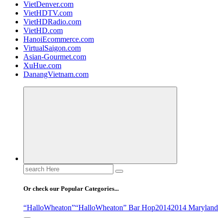
VietDenver.com
VietHDTV.com
VietHDRadio.com
VietHD.com
HanoiEcommerce.com
VirtualSaigon.com
Asian-Gourmet.com
XuHue.com
DanangVietnam.com
Search
for:
Or check our Popular Categories...
“HalloWheaton”
“HalloWheaton” Bar Hop
2014
2014 Maryland 