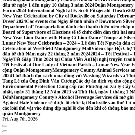
đầu từ ngày 1 đến ngày 10 tháng 3 năm 2024
Quận Montgomery tổ
Forum
2024 International Night at F. Scott Fitzgerald Theatre
202
New Year Celebration by City of Rockville on Saturday February 
Dress’ 2024
Các events cho Ngày lễ tình nhân ở Downtown Silver 
Department of Transportation dành cho thanh thiếu niên chấp n
Board of Supervisors of Elections sẽ tổ chức diễn đàn thứ hai 
New Year Lion Dance with Hung Ci Lion Dance Troupe at Silve
Lunar New Year Celebration – 2024 – Lễ đón Tết Nguyên đán c
Celebration at WestField Montgomery Mall
Video clips Hội Chợ
đầu từ thứ Năm ngày 22 tháng 2 năm 2024
2024 – Tết Festival 
NgàyTết Giáp Thìn 2024 tại Chùa Viên Ân
Hội nghị truyện tra
Tết Festival at Our Lady of Vietnam Parish – Lunar New Year 
cộng Quận Montgomery
Montgomery County Animal Services an
2024
Thử thách đọc sách mùa đông với Washing Wizards và Thư v
Tang Lễ của Ông Đinh Văn Cương
Các dự án dịch vụ cho cộng 
Environmental Protection Cung cấp các Phương án Xử lý Cây 
nhật, ngày 31 tháng 12 Năm 2023 và Thứ Hai, ngày 1 tháng 1 N
Đốn
Montgomery County’s Alcohol Beverage Services đã mở ghi
Against Hate Violence sẽ được tổ chức tại Rockville vào thứ Tư
các loài thú vật vào đúng dịp nghỉ lễ cho đến khi có thông báo m
quận Montgomery
Fri. Aug 7th, 2026