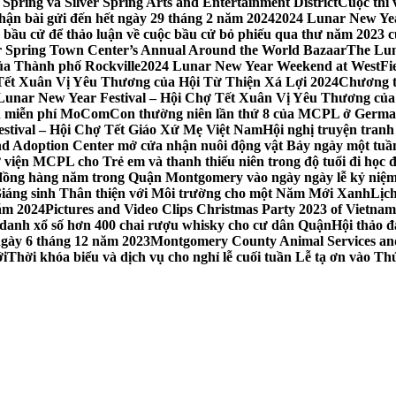
Spring và Silver Spring Arts and Entertainment District
Cuộc thi
hận bài gửi đến hết ngày 29 tháng 2 năm 2024
2024 Lunar New Yea
sau bầu cử để thảo luận về cuộc bầu cử bỏ phiếu qua thư năm 2023
r Spring Town Center’s Annual Around the World Bazaar
The Lun
ủa Thành phố Rockville
2024 Lunar New Year Weekend at WestFi
 Tết Xuân Vị Yêu Thương của Hội Từ Thiện Xá Lợi 2024
Chương tr
– Lunar New Year Festival – Hội Chợ Tết Xuân Vị Yêu Thương củ
nh miễn phí MoComCon thường niên lần thứ 8 của MCPL ở German
Festival – Hội Chợ Tết Giáo Xứ Mẹ Việt Nam
Hội nghị truyện tran
d Adoption Center mở cửa nhận nuôi động vật Bảy ngày một tuần
iện MCPL cho Trẻ em và thanh thiếu niên trong độ tuổi đi học đ
đồng hàng năm trong Quận Montgomery vào ngày ngày lễ kỷ niệm
Giáng sinh Thân thiện với Môi trường cho một Năm Mới Xanh
Lịc
ăm 2024
Pictures and Video Clips Christmas Party 2023 of Vietna
 danh xổ số hơn 400 chai rượu whisky cho cư dân Quận
Hội thảo 
 ngày 6 tháng 12 năm 2023
Montgomery County Animal Services and 
ới
Thời khóa biểu và dịch vụ cho nghỉ lễ cuối tuần Lễ tạ ơn vào 