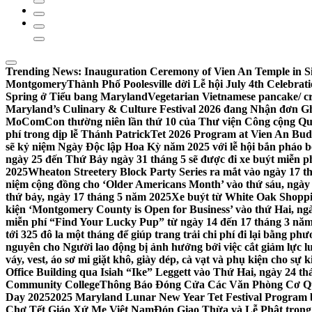
Trending News:
Inauguration Ceremony of Vien An Temple in Si
Montgomery
Thành Phố Poolesville dời Lễ hội July 4th Celebra
Spring ở Tiểu bang Maryland
Vegetarian Vietnamese pancake/ c
Maryland’s Culinary & Culture Festival 2026 đang Nhận đơn G
MoComCon thường niên lần thứ 10 của Thư viện Công cộng Q
phí trong dịp lễ Thánh Patrick
Tet 2026 Program at Vien An Budd
sẽ kỷ niệm Ngày Độc lập Hoa Kỳ năm 2025 với lễ hội bắn pháo b
ngày 25 đến Thứ Bảy ngày 31 tháng 5 sẽ được đi xe buýt miễn p
2025
Wheaton Streetery Block Party Series ra mắt vào ngày 17 thá
niệm cộng đồng cho ‘Older Americans Month’ vào thứ sáu, ngày 
thứ bảy, ngày 17 tháng 5 năm 2025
Xe buýt từ White Oak Shopp
kiện ‘Montgomery County is Open for Business’ vào thứ Hai, ngà
miễn phí “Find Your Lucky Pup” từ ngày 14 đến 17 tháng 3 nă
tới 325 đô la một tháng để giúp trang trải chi phí đi lại bằng ph
nguyên cho Người lao động bị ảnh hưởng bởi việc cắt giảm lực
váy, vest, áo sơ mi giặt khô, giày dép, cà vạt và phụ kiện cho s
Office Building qua Isiah “Ike” Leggett vào Thứ Hai, ngày 24 t
Community College
Thông Báo Đóng Cửa Các Văn Phòng Cơ Qua
Day 2025
2025 Maryland Lunar New Year Tet Festival Program 
Chợ Tết Giáo Xứ Mẹ Việt Nam
Đón Giao Thừa và Lễ Phật trong