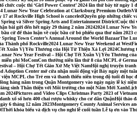
 chức cuộc thi ‘Girl Power Contest’ 2024 lần thứ bảy từ ngày 1 
4 Lunar New Year Celebration at Clarksburg Premium Outlets
Vi
17 at Rockville High School is canceled
Quyên góp những chiếc vá
Spring và Silver Spring Arts and Entertainment District
Cuộc thi
hận bài gửi đến hết ngày 29 tháng 2 năm 2024
2024 Lunar New Yea
sau bầu cử để thảo luận về cuộc bầu cử bỏ phiếu qua thư năm 2023
r Spring Town Center’s Annual Around the World Bazaar
The Lun
ủa Thành phố Rockville
2024 Lunar New Year Weekend at WestFi
 Tết Xuân Vị Yêu Thương của Hội Từ Thiện Xá Lợi 2024
Chương tr
– Lunar New Year Festival – Hội Chợ Tết Xuân Vị Yêu Thương củ
nh miễn phí MoComCon thường niên lần thứ 8 của MCPL ở German
Festival – Hội Chợ Tết Giáo Xứ Mẹ Việt Nam
Hội nghị truyện tran
d Adoption Center mở cửa nhận nuôi động vật Bảy ngày một tuần
iện MCPL cho Trẻ em và thanh thiếu niên trong độ tuổi đi học đ
đồng hàng năm trong Quận Montgomery vào ngày ngày lễ kỷ niệm
Giáng sinh Thân thiện với Môi trường cho một Năm Mới Xanh
Lịc
ăm 2024
Pictures and Video Clips Christmas Party 2023 of Vietna
 danh xổ số hơn 400 chai rượu whisky cho cư dân Quận
Hội thảo 
 ngày 6 tháng 12 năm 2023
Montgomery County Animal Services and 
ới
Thời khóa biểu và dịch vụ cho nghỉ lễ cuối tuần Lễ tạ ơn vào 