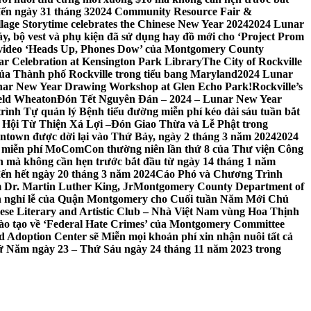
đến ngày 31 tháng 3
2024 Community Resource Fair &
llage Storytime celebrates the Chinese New Year 2024
2024 Lunar
y, bộ vest và phụ kiện đã sử dụng hay đồ mới cho ‘Project Prom
 video ‘Heads Up, Phones Dow’ của Montgomery County
r Celebration at Kensington Park Library
The City of Rockville
 của Thành phố Rockville trong tiểu bang Maryland
2024 Lunar
ar New Year Drawing Workshop at Glen Echo Park!
Rockville’s
eld Wheaton
Đón Tết Nguyên Đán – 2024 – Lunar New Year
ình Tự quản lý Bệnh tiểu đường miễn phí kéo dài sáu tuần bắt
a Hội Từ Thiện Xá Lợi –
Đón Giao Thừa và Lễ Phật trong
town được dời lại vào Thứ Bảy, ngày 2 tháng 3 năm 2024
2024
h miễn phí MoComCon thường niên lần thứ 8 của Thư viện Công
 mà không cần hẹn trước bắt đầu từ ngày 14 tháng 1 năm
ến hết ngày 20 tháng 3 năm 2024
Cáo Phó và Chương Trình
 Dr. Martin Luther King, Jr
Montgomery County Department of
h nghỉ lễ của Quận Montgomery cho Cuối tuần Năm Mới Chủ
mese Literary and Artistic Club – Nhà Việt Nam vùng Hoa Thịnh
đào tạo về ‘Federal Hate Crimes’ của Montgomery Committee
Adoption Center sẽ Miễn mọi khoản phí xin nhận nuôi tất cả
Thứ Năm ngày 23 – Thứ Sáu ngày 24 tháng 11 năm 2023 trong