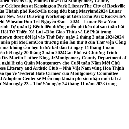
 video ‘Heads Up, Phones Dow’ của Montgomery County
r Celebration at Kensington Park Library
The City of Rockville
 của Thành phố Rockville trong tiểu bang Maryland
2024 Lunar
ar New Year Drawing Workshop at Glen Echo Park!
Rockville’s
eld Wheaton
Đón Tết Nguyên Đán – 2024 – Lunar New Year
ình Tự quản lý Bệnh tiểu đường miễn phí kéo dài sáu tuần bắt
a Hội Từ Thiện Xá Lợi –
Đón Giao Thừa và Lễ Phật trong
town được dời lại vào Thứ Bảy, ngày 2 tháng 3 năm 2024
2024
h miễn phí MoComCon thường niên lần thứ 8 của Thư viện Công
 mà không cần hẹn trước bắt đầu từ ngày 14 tháng 1 năm
ến hết ngày 20 tháng 3 năm 2024
Cáo Phó và Chương Trình
 Dr. Martin Luther King, Jr
Montgomery County Department of
h nghỉ lễ của Quận Montgomery cho Cuối tuần Năm Mới Chủ
mese Literary and Artistic Club – Nhà Việt Nam vùng Hoa Thịnh
đào tạo về ‘Federal Hate Crimes’ của Montgomery Committee
Adoption Center sẽ Miễn mọi khoản phí xin nhận nuôi tất cả
Thứ Năm ngày 23 – Thứ Sáu ngày 24 tháng 11 năm 2023 trong