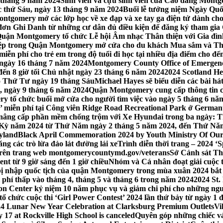
 tháng 9 năm 2024
Sinh viên và cựu sinh viên của Cao đẳng Montgom
ớc thứ Sáu, ngày 13 tháng 9 năm 2024
Buổi lễ tưởng niệm Ngày Quố
tgomery mở các lớp học về xe đạp và xe tay ga điện tử dành cho
 Ghi Danh từ những cư dân đủ điều kiện để đăng ký tham gia C
uận Montgomery tổ chức Lễ hội Âm nhạc Thân thiện với Gia đình,
iệp trong Quận Montgomery mở cửa cho du khách Mua sắm và Th
ễn phí cho trẻ em trong độ tuổi đi học tại nhiều địa điểm cho đến
ào ngày 16 tháng 7 năm 2024
Montgomery County Office of Emergen
đến 8 giờ tối Chủ nhật ngày 23 tháng 6 năm 2024
2024 Scotland He
vào Thứ Tư ngày 19 tháng Sáu
Michael Hayes sẽ biểu diễn các bài h
, ngày 9 tháng 6 năm 2024
Quận Montgomery cung cấp thông tin cập
 tổ chức buổi mở cửa cho người tìm việc vào ngày 5 tháng 6 năm 
o’ miễn phí tại Công viên Ridge Road Recreational Park ở Germant
nâng cấp phần mềm chống trộm với Xe Hyundai trong ba ngày: T
 Kỳ năm 2024 từ Thứ Năm ngày 2 tháng 5 năm 2024, đến Thứ Nă
yland
Black April Commemoration 2024 by Youth Ministry Of Our
g các trò lừa đảo lát đường lái xe
Trình diễn thời trang – 2024 ‘
 trên trang web montgomerycountymd.gov/veterans
Sở Cảnh sát Th
nt từ 9 giờ sáng đến 1 giờ chiều
Nhóm và Cá nhân đoạt giải cuộc 
 nhập quốc tịch của quận Montgomery trong mùa xuân 2024 bắt đầ
i phí thấp vào tháng 4, tháng 5 và tháng 6 trong năm 2024
2024 St.
n Center kỷ niệm 10 năm phục vụ và giảm chi phí cho những ngư
 chức cuộc thi ‘Girl Power Contest’ 2024 lần thứ bảy từ ngày 1 
4 Lunar New Year Celebration at Clarksburg Premium Outlets
Vi
17 at Rockville High School is canceled
Quyên góp những chiếc vá