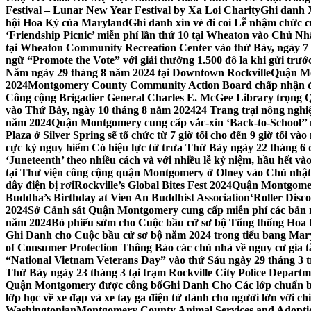
Festival – Lunar New Year Festival by Xa Loi Charity
Ghi danh 
hội Hoa Kỳ của Maryland
Ghi danh xin vé đi coi Lễ nhậm chức
‘Friendship Picnic’ miễn phí lần thứ 10 tại Wheaton vào Chủ Nh
tại Wheaton Community Recreation Center vào thứ Bảy, ngày 7
ngữ “Promote the Vote” với giải thưởng 1.500 đô la khi gửi trư
Năm ngày 29 tháng 8 năm 2024 tại Downtown Rockville
Quận Mon
2024
Montgomery County Community Action Board chấp nhận đơn
Công cộng Brigadier General Charles E. McGee Library trọng Q
vào Thứ Bảy, ngày 10 tháng 8 năm 2024
24 Trang trại nông ngh
năm 2024
Quận Montgomery cung cấp vắc-xin ‘Back-to-School’’ mi
Plaza ở Silver Spring sẽ tổ chức từ 7 giờ tối cho đến 9 giờ tối v
cực kỳ nguy hiểm Có hiệu lực từ trưa Thứ Bảy ngày 22 tháng 6 
‘Juneteenth’ theo nhiều cách và với nhiều lễ kỷ niệm, hầu hết 
tại Thư viện công cộng quận Montgomery ở Olney vào Chủ nhật
dây điện bị rơi
Rockville’s Global Bites Fest 2024
Quận Montgomery
Buddha’s Birthday at Vien An Buddhist Association
‘Roller Disc
2024
Sở Cảnh sát Quận Montgomery cung cấp miễn phí các bản 
năm 2024
Bỏ phiếu sớm cho Cuộc bầu cử sơ bộ Tổng thống Hoa
Ghi Danh cho Cuộc bầu cử sơ bộ năm 2024 trong tiểu bang Mar
of Consumer Protection Thông Báo các chủ nhà về nguy cơ gia tăn
“National Vietnam Veterans Day” vào thứ Sáu ngày 29 tháng 3
Thứ Bảy ngày 23 tháng 3 tại trạm Rockville City Police Departme
Quận Montgomery được công bố
Ghi Danh Cho Các lớp chuẩn bị
lớp học về xe đạp và xe tay ga điện tử dành cho người lớn với ch
Washingtonian
Montgomery County Animal Services and Adoptio