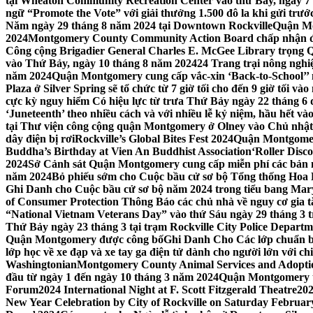
tại Wheaton Community Recreation Center vào thứ Bảy, ngày 7
ngữ “Promote the Vote” với giải thưởng 1.500 đô la khi gửi trư
Năm ngày 29 tháng 8 năm 2024 tại Downtown Rockville
Quận Mon
2024
Montgomery County Community Action Board chấp nhận đơn
Công cộng Brigadier General Charles E. McGee Library trọng Q
vào Thứ Bảy, ngày 10 tháng 8 năm 2024
24 Trang trại nông ngh
năm 2024
Quận Montgomery cung cấp vắc-xin ‘Back-to-School’’ mi
Plaza ở Silver Spring sẽ tổ chức từ 7 giờ tối cho đến 9 giờ tối v
cực kỳ nguy hiểm Có hiệu lực từ trưa Thứ Bảy ngày 22 tháng 6 
‘Juneteenth’ theo nhiều cách và với nhiều lễ kỷ niệm, hầu hết 
tại Thư viện công cộng quận Montgomery ở Olney vào Chủ nhật
dây điện bị rơi
Rockville’s Global Bites Fest 2024
Quận Montgomery
Buddha’s Birthday at Vien An Buddhist Association
‘Roller Disc
2024
Sở Cảnh sát Quận Montgomery cung cấp miễn phí các bản 
năm 2024
Bỏ phiếu sớm cho Cuộc bầu cử sơ bộ Tổng thống Hoa
Ghi Danh cho Cuộc bầu cử sơ bộ năm 2024 trong tiểu bang Mar
of Consumer Protection Thông Báo các chủ nhà về nguy cơ gia tăn
“National Vietnam Veterans Day” vào thứ Sáu ngày 29 tháng 3
Thứ Bảy ngày 23 tháng 3 tại trạm Rockville City Police Departme
Quận Montgomery được công bố
Ghi Danh Cho Các lớp chuẩn bị
lớp học về xe đạp và xe tay ga điện tử dành cho người lớn với ch
Washingtonian
Montgomery County Animal Services and Adoptio
đầu từ ngày 1 đến ngày 10 tháng 3 năm 2024
Quận Montgomery tổ
Forum
2024 International Night at F. Scott Fitzgerald Theatre
202
New Year Celebration by City of Rockville on Saturday February 