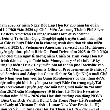
 7 năm 2026 kỷ niệm Ngày Độc Lập Hoa Kỳ 250 năm tại quận
 Lễ Phật Đản 2026 tại Chùa Viên Ân trong Thành Phố Silver
 Eastern American Heritage Month
Taste of Wheaton:
c Đơn vị Triển lãm Cộng đồng
Hội nghị truyện tranh miễn phí
ft và Các xe buýt Ride On là chương trình đưa đón về nhà miễn
stival 2025 by Vietnamese American Service
Quận Montgomery
uyên góp thực phẩm Ride On Food Drive năm 2025 từ Chủ Nhật
vào cuối tuần ngày lễ tưởng niệm Chiến Sĩ Trận Vong Hoa Kỳ
 trình dành cho gia đình
Quận Montgomery sẽ tổ chức Lễ kỷ
pring
Sự kiện ‘Truck Day’ miễn phí tại thành phố Rockville vào
gton DC
Montgomery County Office of Procurement sẽ tổ chức sự
l Services and Adoption Cente tổ chức Sự kiện Nhận nuôi Chó
o Nhân viên làm việc tại Quận Montgomery có thể nhận được
ược miễn phí khi chuyển qua xe buýt Ride On trong ngày
Tài
y Recreation Quyên góp các mặt hàng mới hoặc đã xài như
 năm 2025
Quận Montgomery sẽ tổ chức Lễ đổi tên Executive
ation năm 2025 – 2026 cho Học sinh trường cao đẳng NOVA
iểu Các Dịch Vụ Khi Đóng Cửa Trong Ngày Lễ Presidents’
 Our Lady of Vietnam Parish – Lunar New Year Festival – Hội
uân Vị Yêu Thương của Hội Từ Thiện Xá Lợi – 2025 – Tết