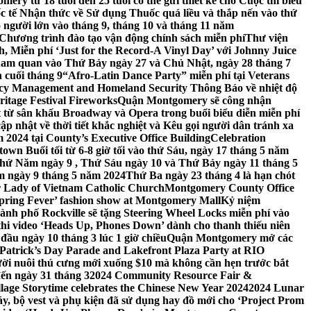
ery từ 18 tuổi đến 25 tuổi có thể gửi thiết kế cho Cuộc thi biểu
c tế Nhận thức về Sử dụng Thuốc quá liều và thắp nến vào thứ
 người lớn vào tháng 9, tháng 10 và tháng 11 năm
hương trình đào tạo vận động chính sách miễn phí
Thư viện
 Miễn phí ‘Just for the Record-A Vinyl Day’ với Johnny Juice
am quan vào Thứ Bảy ngày 27 và Chủ Nhật, ngày 28 tháng 7
 cuối tháng 9
“Afro-Latin Dance Party” miễn phí tại Veterans
cy Management and Homeland Security Thông Báo về nhiệt độ
ritage Festival Fireworks
Quận Montgomery sẽ công nhận
át từ sân khấu Broadway và Opera trong buổi biểu diễn miễn phí
 nhật về thời tiết khắc nghiệt và Kêu gọi người dân tránh xa
2024 tại County’s Executive Office Building
Celebration
own Buổi tối từ 6-8 giờ tối vào thứ Sáu, ngày 17 tháng 5 năm
hứ Năm ngày 9 , Thứ Sáu ngày 10 và Thứ Bảy ngày 11 tháng 5
m ngày 9 tháng 5 năm 2024
Thứ Ba ngày 23 tháng 4 là hạn chót
 Lady of Vietnam Catholic Church
Montgomery County Office
Spring Fever’ fashion show at Montgomery Mall
Kỷ niệm
ành phố Rockville sẽ tặng Steering Wheel Locks miễn phí vào
thi video ‘Heads Up, Phones Down’ dành cho thanh thiếu niên
u ngày 10 tháng 3 lúc 1 giờ chiều
Quận Montgomery mở các
 Patrick’s Day Parade and Lakefront Plaza Party at RIO
ời nuôi thú cưng mới xuống $10 mà không cần hẹn trước bắt
đến ngày 31 tháng 3
2024 Community Resource Fair &
llage Storytime celebrates the Chinese New Year 2024
2024 Lunar
y, bộ vest và phụ kiện đã sử dụng hay đồ mới cho ‘Project Prom