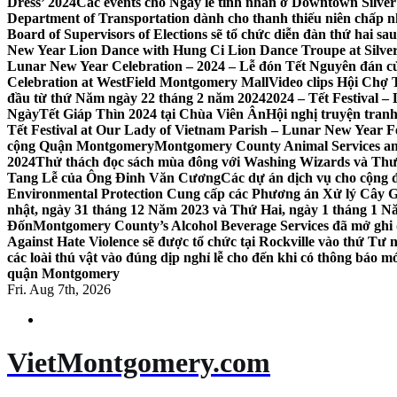
Dress’ 2024
Các events cho Ngày lễ tình nhân ở Downtown Silver 
Department of Transportation dành cho thanh thiếu niên chấp n
Board of Supervisors of Elections sẽ tổ chức diễn đàn thứ hai 
New Year Lion Dance with Hung Ci Lion Dance Troupe at Silve
Lunar New Year Celebration – 2024 – Lễ đón Tết Nguyên đán c
Celebration at WestField Montgomery Mall
Video clips Hội Chợ
đầu từ thứ Năm ngày 22 tháng 2 năm 2024
2024 – Tết Festival 
NgàyTết Giáp Thìn 2024 tại Chùa Viên Ân
Hội nghị truyện tra
Tết Festival at Our Lady of Vietnam Parish – Lunar New Year 
cộng Quận Montgomery
Montgomery County Animal Services an
2024
Thử thách đọc sách mùa đông với Washing Wizards và Thư v
Tang Lễ của Ông Đinh Văn Cương
Các dự án dịch vụ cho cộng 
Environmental Protection Cung cấp các Phương án Xử lý Cây 
nhật, ngày 31 tháng 12 Năm 2023 và Thứ Hai, ngày 1 tháng 1 N
Đốn
Montgomery County’s Alcohol Beverage Services đã mở ghi
Against Hate Violence sẽ được tổ chức tại Rockville vào thứ Tư
các loài thú vật vào đúng dịp nghỉ lễ cho đến khi có thông báo m
quận Montgomery
Fri. Aug 7th, 2026
VietMontgomery.com