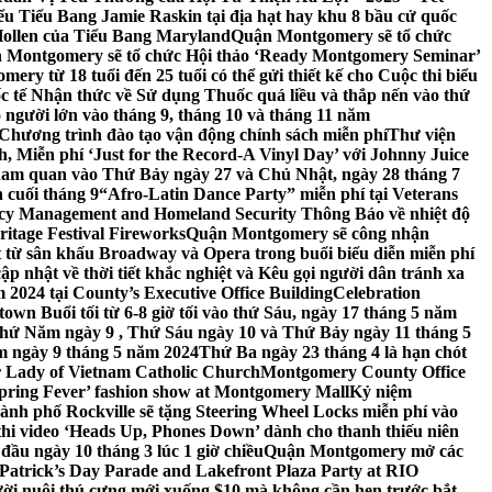
 Tiểu Bang Jamie Raskin tại địa hạt hay khu 8 bầu cử quốc
Hollen của Tiểu Bang Maryland
Quận Montgomery sẽ tổ chức
 Montgomery sẽ tổ chức Hội thảo ‘Ready Montgomery Seminar’
ery từ 18 tuổi đến 25 tuổi có thể gửi thiết kế cho Cuộc thi biểu
c tế Nhận thức về Sử dụng Thuốc quá liều và thắp nến vào thứ
 người lớn vào tháng 9, tháng 10 và tháng 11 năm
hương trình đào tạo vận động chính sách miễn phí
Thư viện
 Miễn phí ‘Just for the Record-A Vinyl Day’ với Johnny Juice
am quan vào Thứ Bảy ngày 27 và Chủ Nhật, ngày 28 tháng 7
 cuối tháng 9
“Afro-Latin Dance Party” miễn phí tại Veterans
cy Management and Homeland Security Thông Báo về nhiệt độ
ritage Festival Fireworks
Quận Montgomery sẽ công nhận
át từ sân khấu Broadway và Opera trong buổi biểu diễn miễn phí
 nhật về thời tiết khắc nghiệt và Kêu gọi người dân tránh xa
2024 tại County’s Executive Office Building
Celebration
own Buổi tối từ 6-8 giờ tối vào thứ Sáu, ngày 17 tháng 5 năm
hứ Năm ngày 9 , Thứ Sáu ngày 10 và Thứ Bảy ngày 11 tháng 5
m ngày 9 tháng 5 năm 2024
Thứ Ba ngày 23 tháng 4 là hạn chót
 Lady of Vietnam Catholic Church
Montgomery County Office
Spring Fever’ fashion show at Montgomery Mall
Kỷ niệm
ành phố Rockville sẽ tặng Steering Wheel Locks miễn phí vào
thi video ‘Heads Up, Phones Down’ dành cho thanh thiếu niên
u ngày 10 tháng 3 lúc 1 giờ chiều
Quận Montgomery mở các
 Patrick’s Day Parade and Lakefront Plaza Party at RIO
ời nuôi thú cưng mới xuống $10 mà không cần hẹn trước bắt