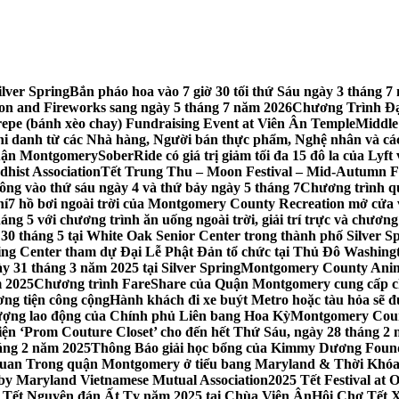
lver Spring
Bắn pháo hoa vào 7 giờ 30 tối thứ Sáu ngày 3 tháng
tion and Fireworks sang ngày 5 tháng 7 năm 2026
Chương Trình Đại
repe (bánh xèo chay) Fundraising Event at Viên Ân Temple
Middle
hi danh từ các Nhà hàng, Người bán thực phẩm, Nghệ nhân và cá
uận Montgomery
SoberRide có giá trị giảm tối đa 15 đô la của Ly
hist Association
Tết Trung Thu – Moon Festival – Mid-Autumn Fe
ông vào thứ sáu ngày 4 và thứ bảy ngày 5 tháng 7
Chương trình q
hí
7 hồ bơi ngoài trời của Montgomery County Recreation mở cửa 
ng 5 với chương trình ăn uống ngoài trời, giải trí trực và chương
30 tháng 5 tại White Oak Senior Center trong thành phố Silver S
ing Center tham dự Đại Lễ Phật Đản tổ chức tại Thủ Đô Washin
y 31 tháng 3 năm 2025 tại Silver Spring
Montgomery County Anima
m 2025
Chương trình FareShare của Quận Montgomery cung cấp ch
ương tiện công cộng
Hành khách đi xe buýt Metro hoặc tàu hỏa sẽ đ
 lượng lao động của Chính phủ Liên bang Hoa Kỳ
Montgomery Count
ự kiện ‘Prom Couture Closet’ cho đến hết Thứ Sáu, ngày 28 tháng 2
háng 2 năm 2025
Thông Báo giải học bổng của Kimmy Dương Found
n Trong quận Montgomery ở tiểu bang Maryland & Thời Khóa B
by Maryland Vietnamese Mutual Association
2025 Tết Festival at
 Tết Nguyên đán Ất Tỵ năm 2025 tại Chùa Viên Ân
Hội Chợ Tết X