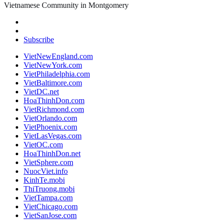
Vietnamese Community in Montgomery
Subscribe
VietNewEngland.com
VietNewYork.com
VietPhiladelphia.com
VietBaltimore.com
VietDC.net
HoaThinhDon.com
VietRichmond.com
VietOrlando.com
VietPhoenix.com
VietLasVegas.com
VietOC.com
HoaThinhDon.net
VietSphere.com
NuocViet.info
KinhTe.mobi
ThiTruong.mobi
VietTampa.com
VietChicago.com
VietSanJose.com