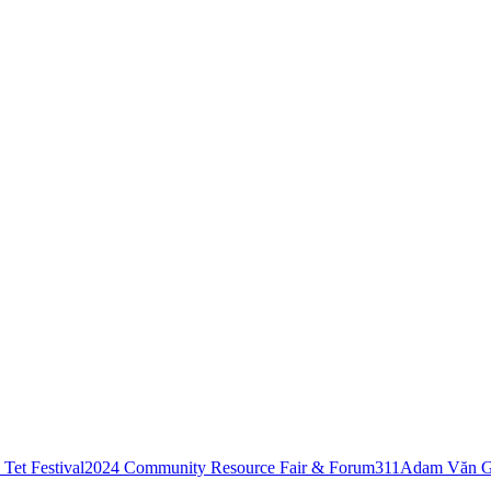
Tet Festival
2024 Community Resource Fair & Forum
311
Adam Văn G