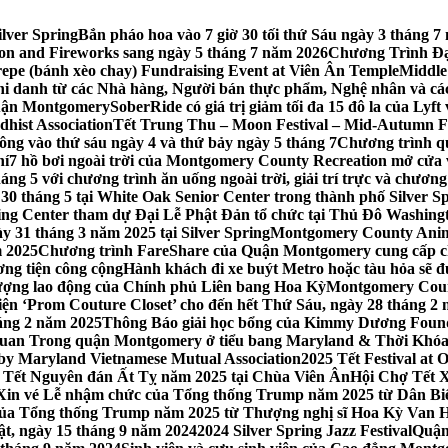
lver Spring
Bắn pháo hoa vào 7 giờ 30 tối thứ Sáu ngày 3 tháng
tion and Fireworks sang ngày 5 tháng 7 năm 2026
Chương Trình Đại
repe (bánh xèo chay) Fundraising Event at Viên Ân Temple
Middle
hi danh từ các Nhà hàng, Người bán thực phẩm, Nghệ nhân và cá
uận Montgomery
SoberRide có giá trị giảm tối đa 15 đô la của Ly
hist Association
Tết Trung Thu – Moon Festival – Mid-Autumn Fe
ông vào thứ sáu ngày 4 và thứ bảy ngày 5 tháng 7
Chương trình q
hí
7 hồ bơi ngoài trời của Montgomery County Recreation mở cửa 
ng 5 với chương trình ăn uống ngoài trời, giải trí trực và chương
30 tháng 5 tại White Oak Senior Center trong thành phố Silver S
ing Center tham dự Đại Lễ Phật Đản tổ chức tại Thủ Đô Washin
y 31 tháng 3 năm 2025 tại Silver Spring
Montgomery County Anima
m 2025
Chương trình FareShare của Quận Montgomery cung cấp ch
ương tiện công cộng
Hành khách đi xe buýt Metro hoặc tàu hỏa sẽ đ
 lượng lao động của Chính phủ Liên bang Hoa Kỳ
Montgomery Count
ự kiện ‘Prom Couture Closet’ cho đến hết Thứ Sáu, ngày 28 tháng 2
háng 2 năm 2025
Thông Báo giải học bổng của Kimmy Dương Found
n Trong quận Montgomery ở tiểu bang Maryland & Thời Khóa B
by Maryland Vietnamese Mutual Association
2025 Tết Festival at
 Tết Nguyên đán Ất Tỵ năm 2025 tại Chùa Viên Ân
Hội Chợ Tết X
Xin vé Lễ nhậm chức của Tổng thống Trump năm 2025 từ Dân Biểu
 của Tổng thống Trump năm 2025 từ Thượng nghị sĩ Hoa Kỳ Van 
ật, ngày 15 tháng 9 năm 2024
2024 Silver Spring Jazz Festival
Quận