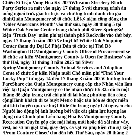
Chiến Sĩ Trận Vong Hoa Kỳ 2025
Wheaton Streetery Block
Party Series ra mắt vào ngày 17 tháng 5 với chương trình ăn
uống ngoài trời, giải trí trực và chương trình dành cho gia
đình
Quận Montgomery sẽ tổ chức Lễ kỷ niệm cộng đồng cho
‘Older Americans Month’ vào thứ sáu, ngày 30 tháng 5 tại
White Oak Senior Center trong thành phố Silver Spring
Sự
kiện ‘Truck Day’ miễn phí tại thành phố Rockville vào thứ bảy,
ngày 17 tháng 5 năm 2025
Xe buýt từ White Oak Shopping
Center tham dự Đại Lễ Phật Đản tổ chức tại Thủ Đô
Washington DC
Montgomery County Office of Procurement sẽ
tổ chức sự kiện ‘Montgomery County is Open for Business’ vào
thứ Hai, ngày 31 tháng 3 năm 2025 tại Silver
Spring
Montgomery County Animal Services and Adoption
Cente tổ chức Sự kiện Nhận nuôi Chó miễn phí “Find Your
Lucky Pup” từ ngày 14 đến 17 tháng 3 năm 2025
Chương trình
FareShare của Quận Montgomery cung cấp cho Nhân viên làm
việc tại Quận Montgomery có thể nhận được tới 325 đô la một
tháng để giúp trang trải chi phí đi lại bằng phương tiện công
cộng
Hành khách đi xe buýt Metro hoặc tàu hỏa sẽ được miễn
phí khi chuyển qua xe buýt Ride On trong ngày
Tài nguyên cho
Người lao động bị ảnh hưởng bởi việc cắt giảm lực lượng lao
động của Chính phủ Liên bang Hoa Kỳ
Montgomery County
Recreation Quyên góp các mặt hàng mới hoặc đã xài như váy,
vest, áo sơ mi giặt khô, giày dép, cà vạt và phụ kiện cho sự kiện
‘Prom Couture Closet’ cho đến hết Thứ Sáu, ngày 28 tháng 2