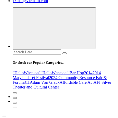
DanangVietnam.com
Search
for:
Or check our Popular Categories...
“HalloWheaton”
“HalloWheaton” Bar Hop
2014
2014
Maryland Tet Festival
2024 Community Resource Fair &
Forum
311
Adam Văn Grack
Affordable Care Act
AFI Silver
Theater and Cultural Center