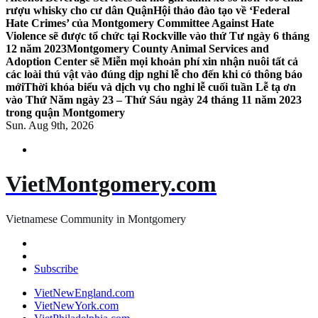
rượu whisky cho cư dân Quận
Hội thảo đào tạo về ‘Federal
Hate Crimes’ của Montgomery Committee Against Hate
Violence sẽ được tổ chức tại Rockville vào thứ Tư ngày 6 tháng
12 năm 2023
Montgomery County Animal Services and
Adoption Center sẽ Miễn mọi khoản phí xin nhận nuôi tất cả
các loài thú vật vào đúng dịp nghỉ lễ cho đến khi có thông báo
mới
Thời khóa biểu và dịch vụ cho nghỉ lễ cuối tuần Lễ tạ ơn
vào Thứ Năm ngày 23 – Thứ Sáu ngày 24 tháng 11 năm 2023
trong quận Montgomery
Sun. Aug 9th, 2026
VietMontgomery.com
Vietnamese Community in Montgomery
Subscribe
VietNewEngland.com
VietNewYork.com