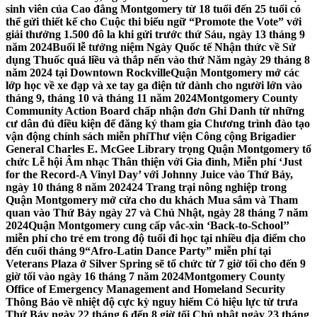
sinh viên của Cao đẳng Montgomery từ 18 tuổi đến 25 tuổi có
thể gửi thiết kế cho Cuộc thi biểu ngữ “Promote the Vote” với
giải thưởng 1.500 đô la khi gửi trước thứ Sáu, ngày 13 tháng 9
năm 2024
Buổi lễ tưởng niệm Ngày Quốc tế Nhận thức về Sử
dụng Thuốc quá liều và thắp nến vào thứ Năm ngày 29 tháng 8
năm 2024 tại Downtown Rockville
Quận Montgomery mở các
lớp học về xe đạp và xe tay ga điện tử dành cho người lớn vào
tháng 9, tháng 10 và tháng 11 năm 2024
Montgomery County
Community Action Board chấp nhận đơn Ghi Danh từ những
cư dân đủ điều kiện để đăng ký tham gia Chương trình đào tạo
vận động chính sách miễn phí
Thư viện Công cộng Brigadier
General Charles E. McGee Library trọng Quận Montgomery tổ
chức Lễ hội Âm nhạc Thân thiện với Gia đình, Miễn phí ‘Just
for the Record-A Vinyl Day’ với Johnny Juice vào Thứ Bảy,
ngày 10 tháng 8 năm 2024
24 Trang trại nông nghiệp trong
Quận Montgomery mở cửa cho du khách Mua sắm và Tham
quan vào Thứ Bảy ngày 27 và Chủ Nhật, ngày 28 tháng 7 năm
2024
Quận Montgomery cung cấp vắc-xin ‘Back-to-School’’
miễn phí cho trẻ em trong độ tuổi đi học tại nhiều địa điểm cho
đến cuối tháng 9
“Afro-Latin Dance Party” miễn phí tại
Veterans Plaza ở Silver Spring sẽ tổ chức từ 7 giờ tối cho đến 9
giờ tối vào ngày 16 tháng 7 năm 2024
Montgomery County
Office of Emergency Management and Homeland Security
Thông Báo về nhiệt độ cực kỳ nguy hiểm Có hiệu lực từ trưa
Thứ Bảy ngày 22 tháng 6 đến 8 giờ tối Chủ nhật ngày 23 tháng