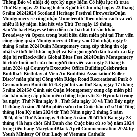
Thông Báo về nhiệt độ cực kỳ nguy hiểm Có hiệu lực từ trưa
Thứ Bảy ngày 22 tháng 6 đến 8 giờ tối Chủ nhật ngày 23 tháng
6 năm 2024
2024 Scotland Heritage Festival Fireworks
Quận
Montgomery sẽ công nhận ‘Juneteenth’ theo nhiều cách và với
nhiều lễ kỷ niệm, hầu hết vào Thứ Tư ngày 19 tháng
Sáu
Michael Hayes sẽ biểu diễn các bài hát từ sân khấu
Broadway và Opera trong buổi biểu diễn miễn phí tại Thư viện
công cộng quận Montgomery ở Olney vào Chủ nhật, ngày 9
tháng 6 năm 2024
Quận Montgomery cung cấp thông tin cập
nhật về thời tiết khắc nghiệt và Kêu gọi người dân tránh xa dây
điện bị rơi
Rockville’s Global Bites Fest 2024
Quận Montgomery
tổ chức buổi mở cửa cho người tìm việc vào ngày 5 tháng 6
năm 2024 tại County’s Executive Office Building
Celebration
Buddha’s Birthday at Vien An Buddhist Association
‘Roller
Disco’ miễn phí tại Công viên Ridge Road Recreational Park ở
Germantown Buổi tối từ 6-8 giờ tối vào thứ Sáu, ngày 17 tháng
5 năm 2024
Sở Cảnh sát Quận Montgomery cung cấp miễn phí
các bản nâng cấp phần mềm chống trộm với Xe Hyundai trong
ba ngày: Thứ Năm ngày 9 , Thứ Sáu ngày 10 và Thứ Bảy ngày
11 tháng 5 năm 2024
Bỏ phiếu sớm cho Cuộc bầu cử sơ bộ Tổng
thống Hoa Kỳ năm 2024 từ Thứ Năm ngày 2 tháng 5 năm
2024, đến Thứ Năm ngày 9 tháng 5 năm 2024
Thứ Ba ngày 23
tháng 4 là hạn chót Ghi Danh cho Cuộc bầu cử sơ bộ năm 2024
trong tiểu bang Maryland
Black April Commemoration 2024 by
Youth Ministry Of Our Lady of Vietnam Catholic