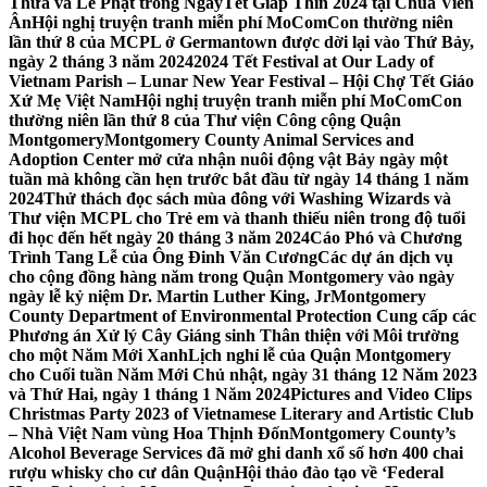
Thừa và Lễ Phật trong NgàyTết Giáp Thìn 2024 tại Chùa Viên
Ân
Hội nghị truyện tranh miễn phí MoComCon thường niên
lần thứ 8 của MCPL ở Germantown được dời lại vào Thứ Bảy,
ngày 2 tháng 3 năm 2024
2024 Tết Festival at Our Lady of
Vietnam Parish – Lunar New Year Festival – Hội Chợ Tết Giáo
Xứ Mẹ Việt Nam
Hội nghị truyện tranh miễn phí MoComCon
thường niên lần thứ 8 của Thư viện Công cộng Quận
Montgomery
Montgomery County Animal Services and
Adoption Center mở cửa nhận nuôi động vật Bảy ngày một
tuần mà không cần hẹn trước bắt đầu từ ngày 14 tháng 1 năm
2024
Thử thách đọc sách mùa đông với Washing Wizards và
Thư viện MCPL cho Trẻ em và thanh thiếu niên trong độ tuổi
đi học đến hết ngày 20 tháng 3 năm 2024
Cáo Phó và Chương
Trình Tang Lễ của Ông Đinh Văn Cương
Các dự án dịch vụ
cho cộng đồng hàng năm trong Quận Montgomery vào ngày
ngày lễ kỷ niệm Dr. Martin Luther King, Jr
Montgomery
County Department of Environmental Protection Cung cấp các
Phương án Xử lý Cây Giáng sinh Thân thiện với Môi trường
cho một Năm Mới Xanh
Lịch nghỉ lễ của Quận Montgomery
cho Cuối tuần Năm Mới Chủ nhật, ngày 31 tháng 12 Năm 2023
và Thứ Hai, ngày 1 tháng 1 Năm 2024
Pictures and Video Clips
Christmas Party 2023 of Vietnamese Literary and Artistic Club
– Nhà Việt Nam vùng Hoa Thịnh Đốn
Montgomery County’s
Alcohol Beverage Services đã mở ghi danh xổ số hơn 400 chai
rượu whisky cho cư dân Quận
Hội thảo đào tạo về ‘Federal