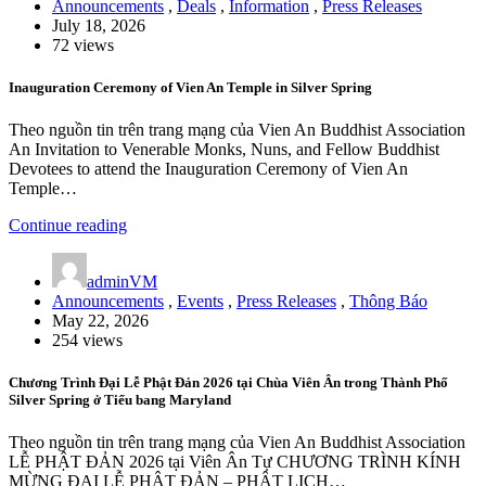
Announcements
,
Deals
,
Information
,
Press Releases
July 18, 2026
72 views
Inauguration Ceremony of Vien An Temple in Silver Spring
Theo nguồn tin trên trang mạng của Vien An Buddhist Association
An Invitation to Venerable Monks, Nuns, and Fellow Buddhist
Devotees to attend the Inauguration Ceremony of Vien An
Temple…
Continue reading
adminVM
Announcements
,
Events
,
Press Releases
,
Thông Báo
May 22, 2026
254 views
Chương Trình Đại Lễ Phật Đản 2026 tại Chùa Viên Ân trong Thành Phố
Silver Spring ở Tiểu bang Maryland
Theo nguồn tin trên trang mạng của Vien An Buddhist Association
LỄ PHẬT ĐẢN 2026 tại Viên Ân Tự CHƯƠNG TRÌNH KÍNH
MỪNG ĐẠI LỄ PHẬT ĐẢN – PHẬT LỊCH…