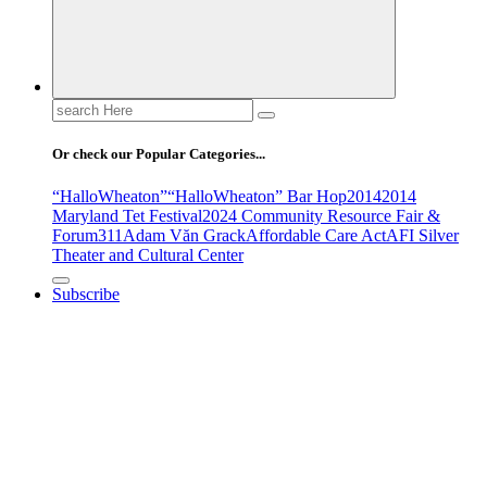
Search
for:
Or check our Popular Categories...
“HalloWheaton”
“HalloWheaton” Bar Hop
2014
2014
Maryland Tet Festival
2024 Community Resource Fair &
Forum
311
Adam Văn Grack
Affordable Care Act
AFI Silver
Theater and Cultural Center
Subscribe