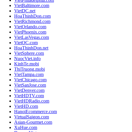
VietPhiladelphia.com
VietBaltimore.com
VietDC.net
HoaThinhDon.com
VietRichmond.com
VietOrlando.com
VietPhoenix.com
VietLasVegas.com
VietOC.com
HoaThinhDon.net
VietSphere.com
NuocViet.info
KinhTe.mobi
ThiTruong.mobi
VietTampa.com
VietChicago.com
VietSanJose.com
VietDenver.com
VietHDTV.com
VietHDRadio.com
VietHD.com
HanoiEcommerce.com
VirtualSaigon.com
Asian-Gourmet.com
XuHue.com