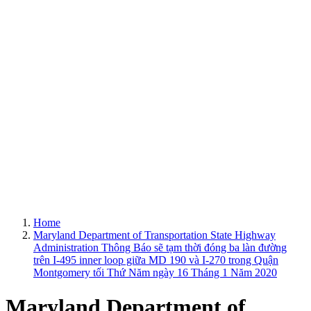
Home
Maryland Department of Transportation State Highway
Administration Thông Báo sẽ tạm thời đóng ba làn đường
trên I-495 inner loop giữa MD 190 và I-270 trong Quận
Montgomery tối Thứ Năm ngày 16 Tháng 1 Năm 2020
Maryland Department of