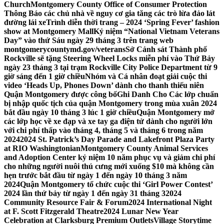
Church
Montgomery County Office of Consumer Protection
Thông Báo các chủ nhà về nguy cơ gia tăng các trò lừa đảo lát
đường lái xe
Trình diễn thời trang – 2024 ‘Spring Fever’ fashion
show at Montgomery Mall
Kỷ niệm “National Vietnam Veterans
Day” vào thứ Sáu ngày 29 tháng 3 trên trang web
montgomerycountymd.gov/veterans
Sở Cảnh sát Thành phố
Rockville sẽ tặng Steering Wheel Locks miễn phí vào Thứ Bảy
ngày 23 tháng 3 tại trạm Rockville City Police Department từ 9
giờ sáng đến 1 giờ chiều
Nhóm và Cá nhân đoạt giải cuộc thi
video ‘Heads Up, Phones Down’ dành cho thanh thiếu niên
Quận Montgomery được công bố
Ghi Danh Cho Các lớp chuẩn
bị nhập quốc tịch của quận Montgomery trong mùa xuân 2024
bắt đầu ngày 10 tháng 3 lúc 1 giờ chiều
Quận Montgomery mở
các lớp học về xe đạp và xe tay ga điện tử dành cho người lớn
với chi phí thấp vào tháng 4, tháng 5 và tháng 6 trong năm
2024
2024 St. Patrick’s Day Parade and Lakefront Plaza Party
at RIO Washingtonian
Montgomery County Animal Services
and Adoption Center kỷ niệm 10 năm phục vụ và giảm chi phí
cho những người nuôi thú cưng mới xuống $10 mà không cần
hẹn trước bắt đầu từ ngày 1 đến ngày 10 tháng 3 năm
2024
Quận Montgomery tổ chức cuộc thi ‘Girl Power Contest’
2024 lần thứ bảy từ ngày 1 đến ngày 31 tháng 3
2024
Community Resource Fair & Forum
2024 International Night
at F. Scott Fitzgerald Theatre
2024 Lunar New Year
Celebration at Clarksburg Premium Outlets
Village Storytime