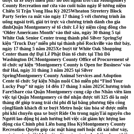
được đi xe buýt miễn phí
7 hồ bơi ngoài trời của Montgomery
County Recreation mở cửa vào cuối tuần ngày lễ tưởng niệm
Chiến Sĩ Trận Vong Hoa Kỳ 2025
Wheaton Streetery Block
Party Series ra mắt vào ngày 17 tháng 5 với chương trình ăn
uống ngoài trời, giải trí trực và chương trình dành cho gia
đình
Quận Montgomery sẽ tổ chức Lễ kỷ niệm cộng đồng cho
‘Older Americans Month’ vào thứ sáu, ngày 30 tháng 5 tại
White Oak Senior Center trong thành phố Silver Spring
Sự
kiện ‘Truck Day’ miễn phí tại thành phố Rockville vào thứ bảy,
ngày 17 tháng 5 năm 2025
Xe buýt từ White Oak Shopping
Center tham dự Đại Lễ Phật Đản tổ chức tại Thủ Đô
Washington DC
Montgomery County Office of Procurement sẽ
tổ chức sự kiện ‘Montgomery County is Open for Business’ vào
thứ Hai, ngày 31 tháng 3 năm 2025 tại Silver
Spring
Montgomery County Animal Services and Adoption
Cente tổ chức Sự kiện Nhận nuôi Chó miễn phí “Find Your
Lucky Pup” từ ngày 14 đến 17 tháng 3 năm 2025
Chương trình
FareShare của Quận Montgomery cung cấp cho Nhân viên làm
việc tại Quận Montgomery có thể nhận được tới 325 đô la một
tháng để giúp trang trải chi phí đi lại bằng phương tiện công
cộng
Hành khách đi xe buýt Metro hoặc tàu hỏa sẽ được miễn
phí khi chuyển qua xe buýt Ride On trong ngày
Tài nguyên cho
Người lao động bị ảnh hưởng bởi việc cắt giảm lực lượng lao
động của Chính phủ Liên bang Hoa Kỳ
Montgomery County
Recreation Quyên góp các mặt hàng mới hoặc đã xài như váy,