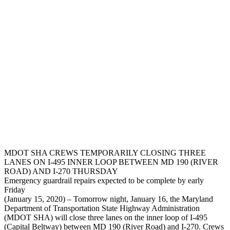
MDOT SHA CREWS TEMPORARILY CLOSING THREE
LANES ON I-495 INNER LOOP BETWEEN MD 190 (RIVER
ROAD) AND I-270 THURSDAY
Emergency guardrail repairs expected to be complete by early
Friday
(January 15, 2020) – Tomorrow night, January 16, the Maryland
Department of Transportation State Highway Administration
(MDOT SHA) will close three lanes on the inner loop of I-495
(Capital Beltway) between MD 190 (River Road) and I-270. Crews