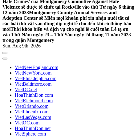
Hate Crimes’ của Montgomery Committee Against Hate
Violence sẽ được tổ chức tại Rockville vào thứ Tư ngày 6 tháng
12 năm 2023
Montgomery County Animal Services and
Adoption Center sẽ Miễn mọi khoản phí xin nhận nuôi tất cả
các loài thú vật vào đúng dịp nghỉ lễ cho đến khi có thông báo
mới
Thời khóa biểu và dịch vụ cho nghỉ lễ cuối tuần Lễ tạ ơn
vào Thứ Năm ngày 23 – Thứ Sáu ngày 24 tháng 11 năm 2023
trong quận Montgomery
Sun. Aug 9th, 2026
VietNewEngland.com
VietNewYork.com
VietPhiladelphia.com
VietBaltimore.com
VietDC.net
HoaThinhDon.com
VietRichmond.com
VietOrlando.com
VietPhoenix.com
VietLasVegas.com
VietOC.com
HoaThinhDon.net
VietSphere.com