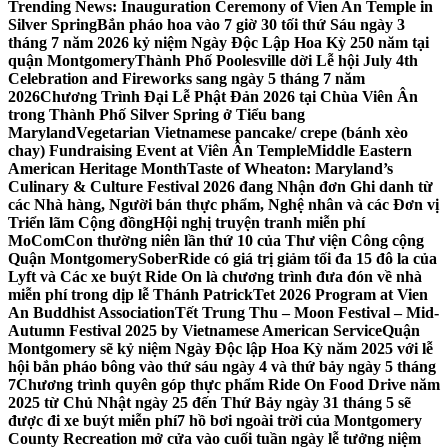
Trending News:
Inauguration Ceremony of Vien An Temple in
Silver Spring
Bắn pháo hoa vào 7 giờ 30 tối thứ Sáu ngày 3
tháng 7 năm 2026 kỷ niệm Ngày Độc Lập Hoa Kỳ 250 năm tại
quận Montgomery
Thành Phố Poolesville dời Lễ hội July 4th
Celebration and Fireworks sang ngày 5 tháng 7 năm
2026
Chương Trình Đại Lễ Phật Đản 2026 tại Chùa Viên Ân
trong Thành Phố Silver Spring ở Tiểu bang
Maryland
Vegetarian Vietnamese pancake/ crepe (bánh xèo
chay) Fundraising Event at Viên Ân Temple
Middle Eastern
American Heritage Month
Taste of Wheaton: Maryland’s
Culinary & Culture Festival 2026 đang Nhận đơn Ghi danh từ
các Nhà hàng, Người bán thực phẩm, Nghệ nhân và các Đơn vị
Triển lãm Cộng đồng
Hội nghị truyện tranh miễn phí
MoComCon thường niên lần thứ 10 của Thư viện Công cộng
Quận Montgomery
SoberRide có giá trị giảm tối đa 15 đô la của
Lyft và Các xe buýt Ride On là chương trình đưa đón về nhà
miễn phí trong dịp lễ Thánh Patrick
Tet 2026 Program at Vien
An Buddhist Association
Tết Trung Thu – Moon Festival – Mid-
Autumn Festival 2025 by Vietnamese American Service
Quận
Montgomery sẽ kỷ niệm Ngày Độc lập Hoa Kỳ năm 2025 với lễ
hội bắn pháo bông vào thứ sáu ngày 4 và thứ bảy ngày 5 tháng
7
Chương trình quyên góp thực phẩm Ride On Food Drive năm
2025 từ Chủ Nhật ngày 25 đến Thứ Bảy ngày 31 tháng 5 sẽ
được đi xe buýt miễn phí
7 hồ bơi ngoài trời của Montgomery
County Recreation mở cửa vào cuối tuần ngày lễ tưởng niệm