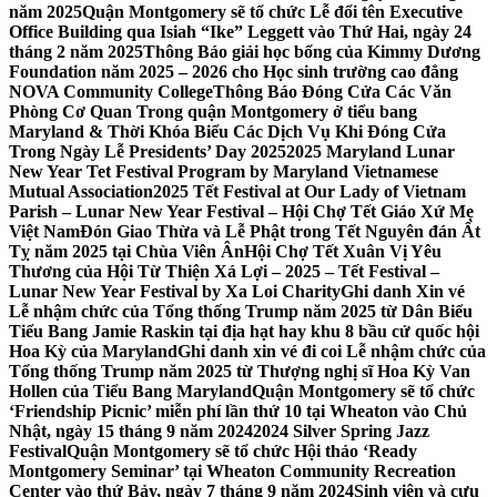
năm 2025
Quận Montgomery sẽ tổ chức Lễ đổi tên Executive
Office Building qua Isiah “Ike” Leggett vào Thứ Hai, ngày 24
tháng 2 năm 2025
Thông Báo giải học bổng của Kimmy Dương
Foundation năm 2025 – 2026 cho Học sinh trường cao đẳng
NOVA Community College
Thông Báo Đóng Cửa Các Văn
Phòng Cơ Quan Trong quận Montgomery ở tiểu bang
Maryland & Thời Khóa Biểu Các Dịch Vụ Khi Đóng Cửa
Trong Ngày Lễ Presidents’ Day 2025
2025 Maryland Lunar
New Year Tet Festival Program by Maryland Vietnamese
Mutual Association
2025 Tết Festival at Our Lady of Vietnam
Parish – Lunar New Year Festival – Hội Chợ Tết Giáo Xứ Mẹ
Việt Nam
Đón Giao Thừa và Lễ Phật trong Tết Nguyên đán Ất
Tỵ năm 2025 tại Chùa Viên Ân
Hội Chợ Tết Xuân Vị Yêu
Thương của Hội Từ Thiện Xá Lợi – 2025 – Tết Festival –
Lunar New Year Festival by Xa Loi Charity
Ghi danh Xin vé
Lễ nhậm chức của Tổng thống Trump năm 2025 từ Dân Biểu
Tiểu Bang Jamie Raskin tại địa hạt hay khu 8 bầu cử quốc hội
Hoa Kỳ của Maryland
Ghi danh xin vé đi coi Lễ nhậm chức của
Tổng thống Trump năm 2025 từ Thượng nghị sĩ Hoa Kỳ Van
Hollen của Tiểu Bang Maryland
Quận Montgomery sẽ tổ chức
‘Friendship Picnic’ miễn phí lần thứ 10 tại Wheaton vào Chủ
Nhật, ngày 15 tháng 9 năm 2024
2024 Silver Spring Jazz
Festival
Quận Montgomery sẽ tổ chức Hội thảo ‘Ready
Montgomery Seminar’ tại Wheaton Community Recreation
Center vào thứ Bảy, ngày 7 tháng 9 năm 2024
Sinh viên và cựu