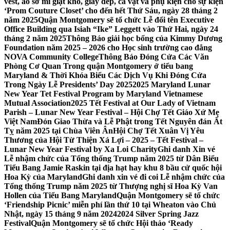
vest, áo sơ mi giặt khô, giày dép, cà vạt và phụ kiện cho sự kiện
‘Prom Couture Closet’ cho đến hết Thứ Sáu, ngày 28 tháng 2
năm 2025
Quận Montgomery sẽ tổ chức Lễ đổi tên Executive
Office Building qua Isiah “Ike” Leggett vào Thứ Hai, ngày 24
tháng 2 năm 2025
Thông Báo giải học bổng của Kimmy Dương
Foundation năm 2025 – 2026 cho Học sinh trường cao đẳng
NOVA Community College
Thông Báo Đóng Cửa Các Văn
Phòng Cơ Quan Trong quận Montgomery ở tiểu bang
Maryland & Thời Khóa Biểu Các Dịch Vụ Khi Đóng Cửa
Trong Ngày Lễ Presidents’ Day 2025
2025 Maryland Lunar
New Year Tet Festival Program by Maryland Vietnamese
Mutual Association
2025 Tết Festival at Our Lady of Vietnam
Parish – Lunar New Year Festival – Hội Chợ Tết Giáo Xứ Mẹ
Việt Nam
Đón Giao Thừa và Lễ Phật trong Tết Nguyên đán Ất
Tỵ năm 2025 tại Chùa Viên Ân
Hội Chợ Tết Xuân Vị Yêu
Thương của Hội Từ Thiện Xá Lợi – 2025 – Tết Festival –
Lunar New Year Festival by Xa Loi Charity
Ghi danh Xin vé
Lễ nhậm chức của Tổng thống Trump năm 2025 từ Dân Biểu
Tiểu Bang Jamie Raskin tại địa hạt hay khu 8 bầu cử quốc hội
Hoa Kỳ của Maryland
Ghi danh xin vé đi coi Lễ nhậm chức của
Tổng thống Trump năm 2025 từ Thượng nghị sĩ Hoa Kỳ Van
Hollen của Tiểu Bang Maryland
Quận Montgomery sẽ tổ chức
‘Friendship Picnic’ miễn phí lần thứ 10 tại Wheaton vào Chủ
Nhật, ngày 15 tháng 9 năm 2024
2024 Silver Spring Jazz
Festival
Quận Montgomery sẽ tổ chức Hội thảo ‘Ready