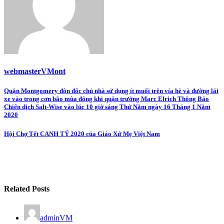
webmasterVMont
Post
Quận Montgomery đôn đốc chủ nhà sử dụng ít muối trên vỉa hè và đường lái
xe vào trong cơn bão mùa đông khi quận trưởng Marc Elrich Thông Báo
navigation
Chiến dịch Salt-Wise vào lúc 10 giờ sáng Thứ Năm ngày 16 Tháng 1 Năm
2020
Hội Chợ Tết CANH TÝ 2020 của Giáo Xứ Mẹ Việt Nam
Related Posts
adminVM