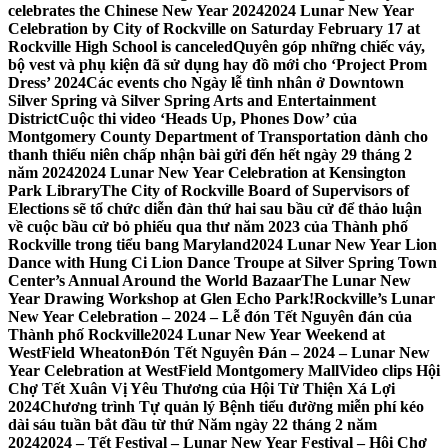
celebrates the Chinese New Year 2024
2024 Lunar New Year
Celebration by City of Rockville on Saturday February 17 at
Rockville High School is canceled
Quyên góp những chiếc váy,
bộ vest và phụ kiện đã sử dụng hay đồ mới cho ‘Project Prom
Dress’ 2024
Các events cho Ngày lễ tình nhân ở Downtown
Silver Spring và Silver Spring Arts and Entertainment
District
Cuộc thi video ‘Heads Up, Phones Dow’ của
Montgomery County Department of Transportation dành cho
thanh thiếu niên chấp nhận bài gửi đến hết ngày 29 tháng 2
năm 2024
2024 Lunar New Year Celebration at Kensington
Park Library
The City of Rockville Board of Supervisors of
Elections sẽ tổ chức diễn đàn thứ hai sau bầu cử để thảo luận
về cuộc bầu cử bỏ phiếu qua thư năm 2023 của Thành phố
Rockville trong tiểu bang Maryland
2024 Lunar New Year Lion
Dance with Hung Ci Lion Dance Troupe at Silver Spring Town
Center’s Annual Around the World Bazaar
The Lunar New
Year Drawing Workshop at Glen Echo Park!
Rockville’s Lunar
New Year Celebration – 2024 – Lễ đón Tết Nguyên đán của
Thành phố Rockville
2024 Lunar New Year Weekend at
WestField Wheaton
Đón Tết Nguyên Đán – 2024 – Lunar New
Year Celebration at WestField Montgomery Mall
Video clips Hội
Chợ Tết Xuân Vị Yêu Thương của Hội Từ Thiện Xá Lợi
2024
Chương trình Tự quản lý Bệnh tiểu đường miễn phí kéo
dài sáu tuần bắt đầu từ thứ Năm ngày 22 tháng 2 năm
2024
2024 – Tết Festival – Lunar New Year Festival – Hội Chợ