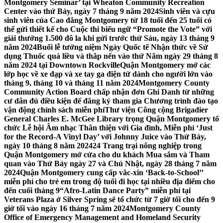
Montgomery Seminar’ tại Wheaton Community Recreation
Center vào thứ Bảy, ngày 7 tháng 9 năm 2024
Sinh viên và cựu
sinh viên của Cao đẳng Montgomery từ 18 tuổi đến 25 tuổi có
thể gửi thiết kế cho Cuộc thi biểu ngữ “Promote the Vote” với
giải thưởng 1.500 đô la khi gửi trước thứ Sáu, ngày 13 tháng 9
năm 2024
Buổi lễ tưởng niệm Ngày Quốc tế Nhận thức về Sử
dụng Thuốc quá liều và thắp nến vào thứ Năm ngày 29 tháng 8
năm 2024 tại Downtown Rockville
Quận Montgomery mở các
lớp học về xe đạp và xe tay ga điện tử dành cho người lớn vào
tháng 9, tháng 10 và tháng 11 năm 2024
Montgomery County
Community Action Board chấp nhận đơn Ghi Danh từ những
cư dân đủ điều kiện để đăng ký tham gia Chương trình đào tạo
vận động chính sách miễn phí
Thư viện Công cộng Brigadier
General Charles E. McGee Library trọng Quận Montgomery tổ
chức Lễ hội Âm nhạc Thân thiện với Gia đình, Miễn phí ‘Just
for the Record-A Vinyl Day’ với Johnny Juice vào Thứ Bảy,
ngày 10 tháng 8 năm 2024
24 Trang trại nông nghiệp trong
Quận Montgomery mở cửa cho du khách Mua sắm và Tham
quan vào Thứ Bảy ngày 27 và Chủ Nhật, ngày 28 tháng 7 năm
2024
Quận Montgomery cung cấp vắc-xin ‘Back-to-School’’
miễn phí cho trẻ em trong độ tuổi đi học tại nhiều địa điểm cho
đến cuối tháng 9
“Afro-Latin Dance Party” miễn phí tại
Veterans Plaza ở Silver Spring sẽ tổ chức từ 7 giờ tối cho đến 9
giờ tối vào ngày 16 tháng 7 năm 2024
Montgomery County
Office of Emergency Management and Homeland Security