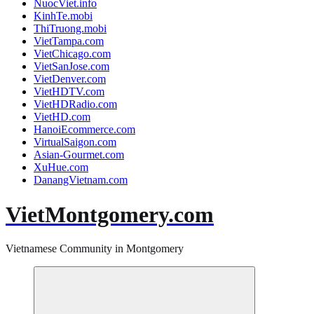
NuocViet.info
KinhTe.mobi
ThiTruong.mobi
VietTampa.com
VietChicago.com
VietSanJose.com
VietDenver.com
VietHDTV.com
VietHDRadio.com
VietHD.com
HanoiEcommerce.com
VirtualSaigon.com
Asian-Gourmet.com
XuHue.com
DanangVietnam.com
VietMontgomery.com
Vietnamese Community in Montgomery