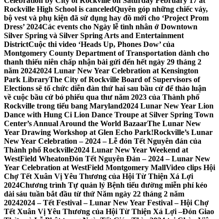
Celebration by City of Rockville on Saturday February 17 at
Rockville High School is canceled
Quyên góp những chiếc váy,
bộ vest và phụ kiện đã sử dụng hay đồ mới cho ‘Project Prom
Dress’ 2024
Các events cho Ngày lễ tình nhân ở Downtown
Silver Spring và Silver Spring Arts and Entertainment
District
Cuộc thi video ‘Heads Up, Phones Dow’ của
Montgomery County Department of Transportation dành cho
thanh thiếu niên chấp nhận bài gửi đến hết ngày 29 tháng 2
năm 2024
2024 Lunar New Year Celebration at Kensington
Park Library
The City of Rockville Board of Supervisors of
Elections sẽ tổ chức diễn đàn thứ hai sau bầu cử để thảo luận
về cuộc bầu cử bỏ phiếu qua thư năm 2023 của Thành phố
Rockville trong tiểu bang Maryland
2024 Lunar New Year Lion
Dance with Hung Ci Lion Dance Troupe at Silver Spring Town
Center’s Annual Around the World Bazaar
The Lunar New
Year Drawing Workshop at Glen Echo Park!
Rockville’s Lunar
New Year Celebration – 2024 – Lễ đón Tết Nguyên đán của
Thành phố Rockville
2024 Lunar New Year Weekend at
WestField Wheaton
Đón Tết Nguyên Đán – 2024 – Lunar New
Year Celebration at WestField Montgomery Mall
Video clips Hội
Chợ Tết Xuân Vị Yêu Thương của Hội Từ Thiện Xá Lợi
2024
Chương trình Tự quản lý Bệnh tiểu đường miễn phí kéo
dài sáu tuần bắt đầu từ thứ Năm ngày 22 tháng 2 năm
2024
2024 – Tết Festival – Lunar New Year Festival – Hội Chợ
Tết Xuân Vị Yêu Thương của Hội Từ Thiện Xá Lợi –
Đón Giao