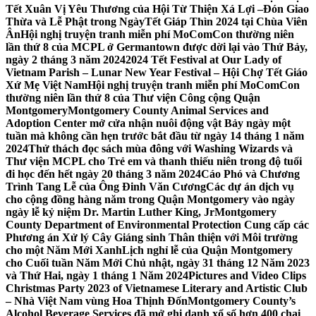
Tết Xuân Vị Yêu Thương của Hội Từ Thiện Xá Lợi –
Đón Giao
Thừa và Lễ Phật trong NgàyTết Giáp Thìn 2024 tại Chùa Viên
Ân
Hội nghị truyện tranh miễn phí MoComCon thường niên
lần thứ 8 của MCPL ở Germantown được dời lại vào Thứ Bảy,
ngày 2 tháng 3 năm 2024
2024 Tết Festival at Our Lady of
Vietnam Parish – Lunar New Year Festival – Hội Chợ Tết Giáo
Xứ Mẹ Việt Nam
Hội nghị truyện tranh miễn phí MoComCon
thường niên lần thứ 8 của Thư viện Công cộng Quận
Montgomery
Montgomery County Animal Services and
Adoption Center mở cửa nhận nuôi động vật Bảy ngày một
tuần mà không cần hẹn trước bắt đầu từ ngày 14 tháng 1 năm
2024
Thử thách đọc sách mùa đông với Washing Wizards và
Thư viện MCPL cho Trẻ em và thanh thiếu niên trong độ tuổi
đi học đến hết ngày 20 tháng 3 năm 2024
Cáo Phó và Chương
Trình Tang Lễ của Ông Đinh Văn Cương
Các dự án dịch vụ
cho cộng đồng hàng năm trong Quận Montgomery vào ngày
ngày lễ kỷ niệm Dr. Martin Luther King, Jr
Montgomery
County Department of Environmental Protection Cung cấp các
Phương án Xử lý Cây Giáng sinh Thân thiện với Môi trường
cho một Năm Mới Xanh
Lịch nghỉ lễ của Quận Montgomery
cho Cuối tuần Năm Mới Chủ nhật, ngày 31 tháng 12 Năm 2023
và Thứ Hai, ngày 1 tháng 1 Năm 2024
Pictures and Video Clips
Christmas Party 2023 of Vietnamese Literary and Artistic Club
– Nhà Việt Nam vùng Hoa Thịnh Đốn
Montgomery County’s
Alcohol Beverage Services đã mở ghi danh xổ số hơn 400 chai