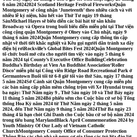
6 năm 2024
2024 Scotland Heritage Festival Fireworks
Quận
Montgomery sẽ công nhận ‘Juneteenth’ theo nhiều cách và với
nhiều lễ kỷ niệm, hầu hết vào Thứ Tư ngày 19 tháng
Sáu
Michael Hayes sẽ biểu diễn các bài hát từ sân khấu
Broadway và Opera trong buổi biểu diễn miễn phí tại Thư viện
công cộng quận Montgomery ở Olney vào Chủ nhật, ngày 9
tháng 6 năm 2024
Quận Montgomery cung cấp thông tin cập
nhật về thời tiết khắc nghiệt và Kêu gọi người dân tránh xa dây
điện bị rơi
Rockville’s Global Bites Fest 2024
Quận Montgomery
tổ chức buổi mở cửa cho người tìm việc vào ngày 5 tháng 6
năm 2024 tại County’s Executive Office Building
Celebration
Buddha’s Birthday at Vien An Buddhist Association
‘Roller
Disco’ miễn phí tại Công viên Ridge Road Recreational Park ở
Germantown Buổi tối từ 6-8 giờ tối vào thứ Sáu, ngày 17 tháng
5 năm 2024
Sở Cảnh sát Quận Montgomery cung cấp miễn phí
các bản nâng cấp phần mềm chống trộm với Xe Hyundai trong
ba ngày: Thứ Năm ngày 9 , Thứ Sáu ngày 10 và Thứ Bảy ngày
11 tháng 5 năm 2024
Bỏ phiếu sớm cho Cuộc bầu cử sơ bộ Tổng
thống Hoa Kỳ năm 2024 từ Thứ Năm ngày 2 tháng 5 năm
2024, đến Thứ Năm ngày 9 tháng 5 năm 2024
Thứ Ba ngày 23
tháng 4 là hạn chót Ghi Danh cho Cuộc bầu cử sơ bộ năm 2024
trong tiểu bang Maryland
Black April Commemoration 2024 by
Youth Ministry Of Our Lady of Vietnam Catholic
Church
Montgomery County Office of Consumer Protection
Thông Báo các chủ nhà về nguy cơ gia tăng các trò lừa đảo lát