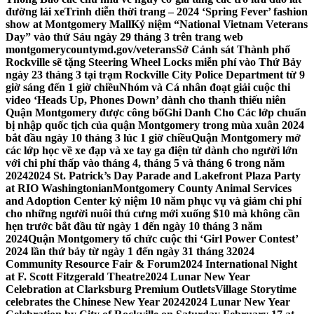
đường lái xe
Trình diễn thời trang – 2024 ‘Spring Fever’ fashion
show at Montgomery Mall
Kỷ niệm “National Vietnam Veterans
Day” vào thứ Sáu ngày 29 tháng 3 trên trang web
montgomerycountymd.gov/veterans
Sở Cảnh sát Thành phố
Rockville sẽ tặng Steering Wheel Locks miễn phí vào Thứ Bảy
ngày 23 tháng 3 tại trạm Rockville City Police Department từ 9
giờ sáng đến 1 giờ chiều
Nhóm và Cá nhân đoạt giải cuộc thi
video ‘Heads Up, Phones Down’ dành cho thanh thiếu niên
Quận Montgomery được công bố
Ghi Danh Cho Các lớp chuẩn
bị nhập quốc tịch của quận Montgomery trong mùa xuân 2024
bắt đầu ngày 10 tháng 3 lúc 1 giờ chiều
Quận Montgomery mở
các lớp học về xe đạp và xe tay ga điện tử dành cho người lớn
với chi phí thấp vào tháng 4, tháng 5 và tháng 6 trong năm
2024
2024 St. Patrick’s Day Parade and Lakefront Plaza Party
at RIO Washingtonian
Montgomery County Animal Services
and Adoption Center kỷ niệm 10 năm phục vụ và giảm chi phí
cho những người nuôi thú cưng mới xuống $10 mà không cần
hẹn trước bắt đầu từ ngày 1 đến ngày 10 tháng 3 năm
2024
Quận Montgomery tổ chức cuộc thi ‘Girl Power Contest’
2024 lần thứ bảy từ ngày 1 đến ngày 31 tháng 3
2024
Community Resource Fair & Forum
2024 International Night
at F. Scott Fitzgerald Theatre
2024 Lunar New Year
Celebration at Clarksburg Premium Outlets
Village Storytime
celebrates the Chinese New Year 2024
2024 Lunar New Year