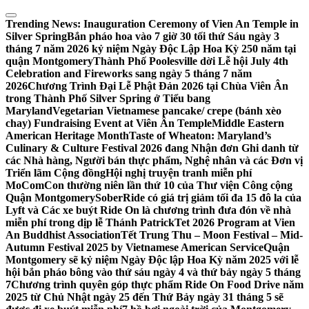
Skip
to
Trending News:
Inauguration Ceremony of Vien An Temple in
content
Silver Spring
Bắn pháo hoa vào 7 giờ 30 tối thứ Sáu ngày 3
tháng 7 năm 2026 kỷ niệm Ngày Độc Lập Hoa Kỳ 250 năm tại
quận Montgomery
Thành Phố Poolesville dời Lễ hội July 4th
Celebration and Fireworks sang ngày 5 tháng 7 năm
2026
Chương Trình Đại Lễ Phật Đản 2026 tại Chùa Viên Ân
trong Thành Phố Silver Spring ở Tiểu bang
Maryland
Vegetarian Vietnamese pancake/ crepe (bánh xèo
chay) Fundraising Event at Viên Ân Temple
Middle Eastern
American Heritage Month
Taste of Wheaton: Maryland’s
Culinary & Culture Festival 2026 đang Nhận đơn Ghi danh từ
các Nhà hàng, Người bán thực phẩm, Nghệ nhân và các Đơn vị
Triển lãm Cộng đồng
Hội nghị truyện tranh miễn phí
MoComCon thường niên lần thứ 10 của Thư viện Công cộng
Quận Montgomery
SoberRide có giá trị giảm tối đa 15 đô la của
Lyft và Các xe buýt Ride On là chương trình đưa đón về nhà
miễn phí trong dịp lễ Thánh Patrick
Tet 2026 Program at Vien
An Buddhist Association
Tết Trung Thu – Moon Festival – Mid-
Autumn Festival 2025 by Vietnamese American Service
Quận
Montgomery sẽ kỷ niệm Ngày Độc lập Hoa Kỳ năm 2025 với lễ
hội bắn pháo bông vào thứ sáu ngày 4 và thứ bảy ngày 5 tháng
7
Chương trình quyên góp thực phẩm Ride On Food Drive năm
2025 từ Chủ Nhật ngày 25 đến Thứ Bảy ngày 31 tháng 5 sẽ