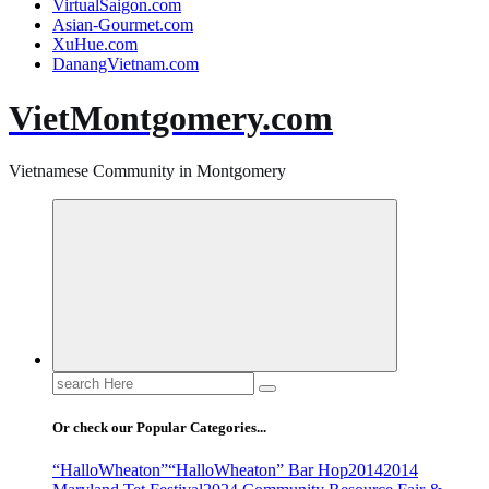
VirtualSaigon.com
Asian-Gourmet.com
XuHue.com
DanangVietnam.com
VietMontgomery.com
Vietnamese Community in Montgomery
Search
for:
Or check our Popular Categories...
“HalloWheaton”
“HalloWheaton” Bar Hop
2014
2014