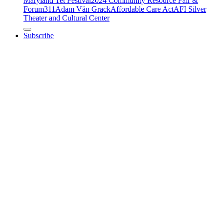
Maryland Tet Festival
2024 Community Resource Fair &
Forum
311
Adam Văn Grack
Affordable Care Act
AFI Silver
Theater and Cultural Center
Subscribe