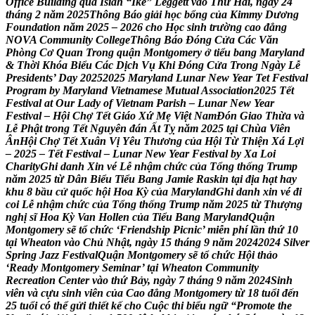
O
f
f
i
c
e
B
u
i
l
d
i
n
g
q
u
a
I
s
i
a
h
“
I
k
e
”
L
e
g
g
e
t
t
v
à
o
T
h
ứ
H
a
i
,
n
g
à
y
2
4
t
h
á
n
g
2
n
ă
m
2
0
2
5
T
h
ô
n
g
B
á
o
g
i
ả
i
h
ọ
c
b
ổ
n
g
c
ủ
a
K
i
m
m
y
D
ư
ơ
n
g
F
o
u
n
d
a
t
i
o
n
n
ă
m
2
0
2
5
–
2
0
2
6
c
h
o
H
ọ
c
s
i
n
h
t
r
ư
ờ
n
g
c
a
o
đ
ẳ
n
g
N
O
V
A
C
o
m
m
u
n
i
t
y
C
o
l
l
e
g
e
T
h
ô
n
g
B
á
o
Đ
ó
n
g
C
ử
a
C
á
c
V
ă
n
P
h
ò
n
g
C
ơ
Q
u
a
n
T
r
o
n
g
q
u
ậ
n
M
o
n
t
g
o
m
e
r
y
ở
t
i
ể
u
b
a
n
g
M
a
r
y
l
a
n
d
&
T
h
ờ
i
K
h
ó
a
B
i
ể
u
C
á
c
D
ị
c
h
V
ụ
K
h
i
Đ
ó
n
g
C
ử
a
T
r
o
n
g
N
g
à
y
L
ễ
P
r
e
s
i
d
e
n
t
s
’
D
a
y
2
0
2
5
2
0
2
5
M
a
r
y
l
a
n
d
L
u
n
a
r
N
e
w
Y
e
a
r
T
e
t
F
e
s
t
i
v
a
l
P
r
o
g
r
a
m
b
y
M
a
r
y
l
a
n
d
V
i
e
t
n
a
m
e
s
e
M
u
t
u
a
l
A
s
s
o
c
i
a
t
i
o
n
2
0
2
5
T
ế
t
F
e
s
t
i
v
a
l
a
t
O
u
r
L
a
d
y
o
f
V
i
e
t
n
a
m
P
a
r
i
s
h
–
L
u
n
a
r
N
e
w
Y
e
a
r
F
e
s
t
i
v
a
l
–
H
ộ
i
C
h
ợ
T
ế
t
G
i
á
o
X
ứ
M
ẹ
V
i
ệ
t
N
a
m
Đ
ó
n
G
i
a
o
T
h
ừ
a
v
à
L
ễ
P
h
ậ
t
t
r
o
n
g
T
ế
t
N
g
u
y
ê
n
đ
á
n
Ấ
t
T
ỵ
n
ă
m
2
0
2
5
t
ạ
i
C
h
ù
a
V
i
ê
n
Â
n
H
ộ
i
C
h
ợ
T
ế
t
X
u
â
n
V
ị
Y
ê
u
T
h
ư
ơ
n
g
c
ủ
a
H
ộ
i
T
ừ
T
h
i
ệ
n
X
á
L
ợ
i
–
2
0
2
5
–
T
ế
t
F
e
s
t
i
v
a
l
–
L
u
n
a
r
N
e
w
Y
e
a
r
F
e
s
t
i
v
a
l
b
y
X
a
L
o
i
C
h
a
r
i
t
y
G
h
i
d
a
n
h
X
i
n
v
é
L
ễ
n
h
ậ
m
c
h
ứ
c
c
ủ
a
T
ổ
n
g
t
h
ố
n
g
T
r
u
m
p
n
ă
m
2
0
2
5
t
ừ
D
â
n
B
i
ể
u
T
i
ể
u
B
a
n
g
J
a
m
i
e
R
a
s
k
i
n
t
ạ
i
đ
ị
a
h
ạ
t
h
a
y
k
h
u
8
b
ầ
u
c
ử
q
u
ố
c
h
ộ
i
H
o
a
K
ỳ
c
ủ
a
M
a
r
y
l
a
n
d
G
h
i
d
a
n
h
x
i
n
v
é
đ
i
c
o
i
L
ễ
n
h
ậ
m
c
h
ứ
c
c
ủ
a
T
ổ
n
g
t
h
ố
n
g
T
r
u
m
p
n
ă
m
2
0
2
5
t
ừ
T
h
ư
ợ
n
g
n
g
h
ị
s
ĩ
H
o
a
K
ỳ
V
a
n
H
o
l
l
e
n
c
ủ
a
T
i
ể
u
B
a
n
g
M
a
r
y
l
a
n
d
Q
u
ậ
n
M
o
n
t
g
o
m
e
r
y
s
ẽ
t
ổ
c
h
ứ
c
‘
F
r
i
e
n
d
s
h
i
p
P
i
c
n
i
c
’
m
i
ễ
n
p
h
í
l
ầ
n
t
h
ứ
1
0
t
ạ
i
W
h
e
a
t
o
n
v
à
o
C
h
ủ
N
h
ậ
t
,
n
g
à
y
1
5
t
h
á
n
g
9
n
ă
m
2
0
2
4
2
0
2
4
S
i
l
v
e
r
S
p
r
i
n
g
J
a
z
z
F
e
s
t
i
v
a
l
Q
u
ậ
n
M
o
n
t
g
o
m
e
r
y
s
ẽ
t
ổ
c
h
ứ
c
H
ộ
i
t
h
ả
o
‘
R
e
a
d
y
M
o
n
t
g
o
m
e
r
y
S
e
m
i
n
a
r
’
t
ạ
i
W
h
e
a
t
o
n
C
o
m
m
u
n
i
t
y
R
e
c
r
e
a
t
i
o
n
C
e
n
t
e
r
v
à
o
t
h
ứ
B
ả
y
,
n
g
à
y
7
t
h
á
n
g
9
n
ă
m
2
0
2
4
S
i
n
h
v
i
ê
n
v
à
c
ự
u
s
i
n
h
v
i
ê
n
c
ủ
a
C
a
o
đ
ẳ
n
g
M
o
n
t
g
o
m
e
r
y
t
ừ
1
8
t
u
ổ
i
đ
ế
n
2
5
t
u
ổ
i
c
ó
t
h
ể
g
ử
i
t
h
i
ế
t
k
ế
c
h
o
C
u
ộ
c
t
h
i
b
i
ể
u
n
g
ữ
“
P
r
o
m
o
t
e
t
h
e