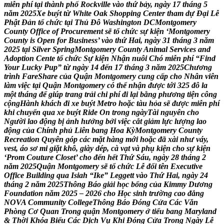
m
i
ễ
n
p
h
í
t
ạ
i
t
h
à
n
h
p
h
ố
R
o
c
k
v
i
l
l
e
v
à
o
t
h
ứ
b
ả
y
,
n
g
à
y
1
7
t
h
á
n
g
5
n
ă
m
2
0
2
5
X
e
b
u
ý
t
t
ừ
W
h
i
t
e
O
a
k
S
h
o
p
p
i
n
g
C
e
n
t
e
r
t
h
a
m
d
ự
Đ
ạ
i
L
ễ
P
h
ậ
t
Đ
ả
n
t
ổ
c
h
ứ
c
t
ạ
i
T
h
ủ
Đ
ô
W
a
s
h
i
n
g
t
o
n
D
C
M
o
n
t
g
o
m
e
r
y
C
o
u
n
t
y
O
f
f
i
c
e
o
f
P
r
o
c
u
r
e
m
e
n
t
s
ẽ
t
ổ
c
h
ứ
c
s
ự
k
i
ệ
n
‘
M
o
n
t
g
o
m
e
r
y
C
o
u
n
t
y
i
s
O
p
e
n
f
o
r
B
u
s
i
n
e
s
s
’
v
à
o
t
h
ứ
H
a
i
,
n
g
à
y
3
1
t
h
á
n
g
3
n
ă
m
2
0
2
5
t
ạ
i
S
i
l
v
e
r
S
p
r
i
n
g
M
o
n
t
g
o
m
e
r
y
C
o
u
n
t
y
A
n
i
m
a
l
S
e
r
v
i
c
e
s
a
n
d
A
d
o
p
t
i
o
n
C
e
n
t
e
t
ổ
c
h
ứ
c
S
ự
k
i
ệ
n
N
h
ậ
n
n
u
ô
i
C
h
ó
m
i
ễ
n
p
h
í
“
F
i
n
d
Y
o
u
r
L
u
c
k
y
P
u
p
”
t
ừ
n
g
à
y
1
4
đ
ế
n
1
7
t
h
á
n
g
3
n
ă
m
2
0
2
5
C
h
ư
ơ
n
g
t
r
ì
n
h
F
a
r
e
S
h
a
r
e
c
ủ
a
Q
u
ậ
n
M
o
n
t
g
o
m
e
r
y
c
u
n
g
c
ấ
p
c
h
o
N
h
â
n
v
i
ê
n
l
à
m
v
i
ệ
c
t
ạ
i
Q
u
ậ
n
M
o
n
t
g
o
m
e
r
y
c
ó
t
h
ể
n
h
ậ
n
đ
ư
ợ
c
t
ớ
i
3
2
5
đ
ô
l
a
m
ộ
t
t
h
á
n
g
đ
ể
g
i
ú
p
t
r
a
n
g
t
r
ả
i
c
h
i
p
h
í
đ
i
l
ạ
i
b
ằ
n
g
p
h
ư
ơ
n
g
t
i
ệ
n
c
ô
n
g
c
ộ
n
g
H
à
n
h
k
h
á
c
h
đ
i
x
e
b
u
ý
t
M
e
t
r
o
h
o
ặ
c
t
à
u
h
ỏ
a
s
ẽ
đ
ư
ợ
c
m
i
ễ
n
p
h
í
k
h
i
c
h
u
y
ể
n
q
u
a
x
e
b
u
ý
t
R
i
d
e
O
n
t
r
o
n
g
n
g
à
y
T
à
i
n
g
u
y
ê
n
c
h
o
N
g
ư
ờ
i
l
a
o
đ
ộ
n
g
b
ị
ả
n
h
h
ư
ở
n
g
b
ở
i
v
i
ệ
c
c
ắ
t
g
i
ả
m
l
ự
c
l
ư
ợ
n
g
l
a
o
đ
ộ
n
g
c
ủ
a
C
h
í
n
h
p
h
ủ
L
i
ê
n
b
a
n
g
H
o
a
K
ỳ
M
o
n
t
g
o
m
e
r
y
C
o
u
n
t
y
R
e
c
r
e
a
t
i
o
n
Q
u
y
ê
n
g
ó
p
c
á
c
m
ặ
t
h
à
n
g
m
ớ
i
h
o
ặ
c
đ
ã
x
à
i
n
h
ư
v
á
y
,
v
e
s
t
,
á
o
s
ơ
m
i
g
i
ặ
t
k
h
ô
,
g
i
à
y
d
é
p
,
c
à
v
ạ
t
v
à
p
h
ụ
k
i
ệ
n
c
h
o
s
ự
k
i
ệ
n
‘
P
r
o
m
C
o
u
t
u
r
e
C
l
o
s
e
t
’
c
h
o
đ
ế
n
h
ế
t
T
h
ứ
S
á
u
,
n
g
à
y
2
8
t
h
á
n
g
2
n
ă
m
2
0
2
5
Q
u
ậ
n
M
o
n
t
g
o
m
e
r
y
s
ẽ
t
ổ
c
h
ứ
c
L
ễ
đ
ổ
i
t
ê
n
E
x
e
c
u
t
i
v
e
O
f
f
i
c
e
B
u
i
l
d
i
n
g
q
u
a
I
s
i
a
h
“
I
k
e
”
L
e
g
g
e
t
t
v
à
o
T
h
ứ
H
a
i
,
n
g
à
y
2
4
t
h
á
n
g
2
n
ă
m
2
0
2
5
T
h
ô
n
g
B
á
o
g
i
ả
i
h
ọ
c
b
ổ
n
g
c
ủ
a
K
i
m
m
y
D
ư
ơ
n
g
F
o
u
n
d
a
t
i
o
n
n
ă
m
2
0
2
5
–
2
0
2
6
c
h
o
H
ọ
c
s
i
n
h
t
r
ư
ờ
n
g
c
a
o
đ
ẳ
n
g
N
O
V
A
C
o
m
m
u
n
i
t
y
C
o
l
l
e
g
e
T
h
ô
n
g
B
á
o
Đ
ó
n
g
C
ử
a
C
á
c
V
ă
n
P
h
ò
n
g
C
ơ
Q
u
a
n
T
r
o
n
g
q
u
ậ
n
M
o
n
t
g
o
m
e
r
y
ở
t
i
ể
u
b
a
n
g
M
a
r
y
l
a
n
d
&
T
h
ờ
i
K
h
ó
a
B
i
ể
u
C
á
c
D
ị
c
h
V
ụ
K
h
i
Đ
ó
n
g
C
ử
a
T
r
o
n
g
N
g
à
y
L
ễ