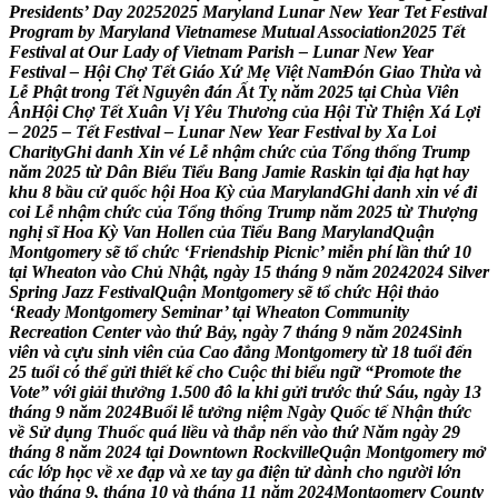
P
r
e
s
i
d
e
n
t
s
’
D
a
y
2
0
2
5
2
0
2
5
M
a
r
y
l
a
n
d
L
u
n
a
r
N
e
w
Y
e
a
r
T
e
t
F
e
s
t
i
v
a
l
P
r
o
g
r
a
m
b
y
M
a
r
y
l
a
n
d
V
i
e
t
n
a
m
e
s
e
M
u
t
u
a
l
A
s
s
o
c
i
a
t
i
o
n
2
0
2
5
T
ế
t
F
e
s
t
i
v
a
l
a
t
O
u
r
L
a
d
y
o
f
V
i
e
t
n
a
m
P
a
r
i
s
h
–
L
u
n
a
r
N
e
w
Y
e
a
r
F
e
s
t
i
v
a
l
–
H
ộ
i
C
h
ợ
T
ế
t
G
i
á
o
X
ứ
M
ẹ
V
i
ệ
t
N
a
m
Đ
ó
n
G
i
a
o
T
h
ừ
a
v
à
L
ễ
P
h
ậ
t
t
r
o
n
g
T
ế
t
N
g
u
y
ê
n
đ
á
n
Ấ
t
T
ỵ
n
ă
m
2
0
2
5
t
ạ
i
C
h
ù
a
V
i
ê
n
Â
n
H
ộ
i
C
h
ợ
T
ế
t
X
u
â
n
V
ị
Y
ê
u
T
h
ư
ơ
n
g
c
ủ
a
H
ộ
i
T
ừ
T
h
i
ệ
n
X
á
L
ợ
i
–
2
0
2
5
–
T
ế
t
F
e
s
t
i
v
a
l
–
L
u
n
a
r
N
e
w
Y
e
a
r
F
e
s
t
i
v
a
l
b
y
X
a
L
o
i
C
h
a
r
i
t
y
G
h
i
d
a
n
h
X
i
n
v
é
L
ễ
n
h
ậ
m
c
h
ứ
c
c
ủ
a
T
ổ
n
g
t
h
ố
n
g
T
r
u
m
p
n
ă
m
2
0
2
5
t
ừ
D
â
n
B
i
ể
u
T
i
ể
u
B
a
n
g
J
a
m
i
e
R
a
s
k
i
n
t
ạ
i
đ
ị
a
h
ạ
t
h
a
y
k
h
u
8
b
ầ
u
c
ử
q
u
ố
c
h
ộ
i
H
o
a
K
ỳ
c
ủ
a
M
a
r
y
l
a
n
d
G
h
i
d
a
n
h
x
i
n
v
é
đ
i
c
o
i
L
ễ
n
h
ậ
m
c
h
ứ
c
c
ủ
a
T
ổ
n
g
t
h
ố
n
g
T
r
u
m
p
n
ă
m
2
0
2
5
t
ừ
T
h
ư
ợ
n
g
n
g
h
ị
s
ĩ
H
o
a
K
ỳ
V
a
n
H
o
l
l
e
n
c
ủ
a
T
i
ể
u
B
a
n
g
M
a
r
y
l
a
n
d
Q
u
ậ
n
M
o
n
t
g
o
m
e
r
y
s
ẽ
t
ổ
c
h
ứ
c
‘
F
r
i
e
n
d
s
h
i
p
P
i
c
n
i
c
’
m
i
ễ
n
p
h
í
l
ầ
n
t
h
ứ
1
0
t
ạ
i
W
h
e
a
t
o
n
v
à
o
C
h
ủ
N
h
ậ
t
,
n
g
à
y
1
5
t
h
á
n
g
9
n
ă
m
2
0
2
4
2
0
2
4
S
i
l
v
e
r
S
p
r
i
n
g
J
a
z
z
F
e
s
t
i
v
a
l
Q
u
ậ
n
M
o
n
t
g
o
m
e
r
y
s
ẽ
t
ổ
c
h
ứ
c
H
ộ
i
t
h
ả
o
‘
R
e
a
d
y
M
o
n
t
g
o
m
e
r
y
S
e
m
i
n
a
r
’
t
ạ
i
W
h
e
a
t
o
n
C
o
m
m
u
n
i
t
y
R
e
c
r
e
a
t
i
o
n
C
e
n
t
e
r
v
à
o
t
h
ứ
B
ả
y
,
n
g
à
y
7
t
h
á
n
g
9
n
ă
m
2
0
2
4
S
i
n
h
v
i
ê
n
v
à
c
ự
u
s
i
n
h
v
i
ê
n
c
ủ
a
C
a
o
đ
ẳ
n
g
M
o
n
t
g
o
m
e
r
y
t
ừ
1
8
t
u
ổ
i
đ
ế
n
2
5
t
u
ổ
i
c
ó
t
h
ể
g
ử
i
t
h
i
ế
t
k
ế
c
h
o
C
u
ộ
c
t
h
i
b
i
ể
u
n
g
ữ
“
P
r
o
m
o
t
e
t
h
e
V
o
t
e
”
v
ớ
i
g
i
ả
i
t
h
ư
ở
n
g
1
.
5
0
0
đ
ô
l
a
k
h
i
g
ử
i
t
r
ư
ớ
c
t
h
ứ
S
á
u
,
n
g
à
y
1
3
t
h
á
n
g
9
n
ă
m
2
0
2
4
B
u
ổ
i
l
ễ
t
ư
ở
n
g
n
i
ệ
m
N
g
à
y
Q
u
ố
c
t
ế
N
h
ậ
n
t
h
ứ
c
v
ề
S
ử
d
ụ
n
g
T
h
u
ố
c
q
u
á
l
i
ề
u
v
à
t
h
ắ
p
n
ế
n
v
à
o
t
h
ứ
N
ă
m
n
g
à
y
2
9
t
h
á
n
g
8
n
ă
m
2
0
2
4
t
ạ
i
D
o
w
n
t
o
w
n
R
o
c
k
v
i
l
l
e
Q
u
ậ
n
M
o
n
t
g
o
m
e
r
y
m
ở
c
á
c
l
ớ
p
h
ọ
c
v
ề
x
e
đ
ạ
p
v
à
x
e
t
a
y
g
a
đ
i
ệ
n
t
ử
d
à
n
h
c
h
o
n
g
ư
ờ
i
l
ớ
n
v
à
o
t
h
á
n
g
9
,
t
h
á
n
g
1
0
v
à
t
h
á
n
g
1
1
n
ă
m
2
0
2
4
M
o
n
t
g
o
m
e
r
y
C
o
u
n
t
y