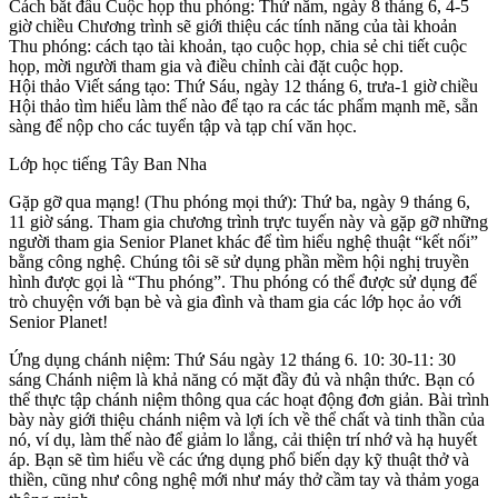
Cách bắt đầu Cuộc họp thu phóng: Thứ năm, ngày 8 tháng 6, 4-5
giờ chiều Chương trình sẽ giới thiệu các tính năng của tài khoản
Thu phóng: cách tạo tài khoản, tạo cuộc họp, chia sẻ chi tiết cuộc
họp, mời người tham gia và điều chỉnh cài đặt cuộc họp.
Hội thảo Viết sáng tạo: Thứ Sáu, ngày 12 tháng 6, trưa-1 giờ chiều
Hội thảo tìm hiểu làm thế nào để tạo ra các tác phẩm mạnh mẽ, sẵn
sàng để nộp cho các tuyển tập và tạp chí văn học.
Lớp học tiếng Tây Ban Nha
Gặp gỡ qua mạng! (Thu phóng mọi thứ): Thứ ba, ngày 9 tháng 6,
11 giờ sáng. Tham gia chương trình trực tuyến này và gặp gỡ những
người tham gia Senior Planet khác để tìm hiểu nghệ thuật “kết nối”
bằng công nghệ. Chúng tôi sẽ sử dụng phần mềm hội nghị truyền
hình được gọi là “Thu phóng”. Thu phóng có thể được sử dụng để
trò chuyện với bạn bè và gia đình và tham gia các lớp học ảo với
Senior Planet!
Ứng dụng chánh niệm: Thứ Sáu ngày 12 tháng 6. 10: 30-11: 30
sáng Chánh niệm là khả năng có mặt đầy đủ và nhận thức. Bạn có
thể thực tập chánh niệm thông qua các hoạt động đơn giản. Bài trình
bày này giới thiệu chánh niệm và lợi ích về thể chất và tinh thần của
nó, ví dụ, làm thế nào để giảm lo lắng, cải thiện trí nhớ và hạ huyết
áp. Bạn sẽ tìm hiểu về các ứng dụng phổ biến dạy kỹ thuật thở và
thiền, cũng như công nghệ mới như máy thở cầm tay và thảm yoga