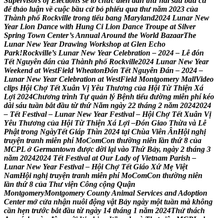
S
u
p
e
r
v
i
s
o
r
s
o
f
E
l
e
c
t
i
o
n
s
s
ẽ
t
ổ
c
h
ứ
c
d
i
ễ
n
đ
à
n
t
h
ứ
h
a
i
s
a
u
b
ầ
u
c
ử
đ
ể
t
h
ả
o
l
u
ậ
n
v
ề
c
u
ộ
c
b
ầ
u
c
ử
b
ỏ
p
h
i
ế
u
q
u
a
t
h
ư
n
ă
m
2
0
2
3
c
ủ
a
T
h
à
n
h
p
h
ố
R
o
c
k
v
i
l
l
e
t
r
o
n
g
t
i
ể
u
b
a
n
g
M
a
r
y
l
a
n
d
2
0
2
4
L
u
n
a
r
N
e
w
Y
e
a
r
L
i
o
n
D
a
n
c
e
w
i
t
h
H
u
n
g
C
i
L
i
o
n
D
a
n
c
e
T
r
o
u
p
e
a
t
S
i
l
v
e
r
S
p
r
i
n
g
T
o
w
n
C
e
n
t
e
r
’
s
A
n
n
u
a
l
A
r
o
u
n
d
t
h
e
W
o
r
l
d
B
a
z
a
a
r
T
h
e
L
u
n
a
r
N
e
w
Y
e
a
r
D
r
a
w
i
n
g
W
o
r
k
s
h
o
p
a
t
G
l
e
n
E
c
h
o
P
a
r
k
!
R
o
c
k
v
i
l
l
e
’
s
L
u
n
a
r
N
e
w
Y
e
a
r
C
e
l
e
b
r
a
t
i
o
n
–
2
0
2
4
–
L
ễ
đ
ó
n
T
ế
t
N
g
u
y
ê
n
đ
á
n
c
ủ
a
T
h
à
n
h
p
h
ố
R
o
c
k
v
i
l
l
e
2
0
2
4
L
u
n
a
r
N
e
w
Y
e
a
r
W
e
e
k
e
n
d
a
t
W
e
s
t
F
i
e
l
d
W
h
e
a
t
o
n
Đ
ó
n
T
ế
t
N
g
u
y
ê
n
Đ
á
n
–
2
0
2
4
–
L
u
n
a
r
N
e
w
Y
e
a
r
C
e
l
e
b
r
a
t
i
o
n
a
t
W
e
s
t
F
i
e
l
d
M
o
n
t
g
o
m
e
r
y
M
a
l
l
V
i
d
e
o
c
l
i
p
s
H
ộ
i
C
h
ợ
T
ế
t
X
u
â
n
V
ị
Y
ê
u
T
h
ư
ơ
n
g
c
ủ
a
H
ộ
i
T
ừ
T
h
i
ệ
n
X
á
L
ợ
i
2
0
2
4
C
h
ư
ơ
n
g
t
r
ì
n
h
T
ự
q
u
ả
n
l
ý
B
ệ
n
h
t
i
ể
u
đ
ư
ờ
n
g
m
i
ễ
n
p
h
í
k
é
o
d
à
i
s
á
u
t
u
ầ
n
b
ắ
t
đ
ầ
u
t
ừ
t
h
ứ
N
ă
m
n
g
à
y
2
2
t
h
á
n
g
2
n
ă
m
2
0
2
4
2
0
2
4
–
T
ế
t
F
e
s
t
i
v
a
l
–
L
u
n
a
r
N
e
w
Y
e
a
r
F
e
s
t
i
v
a
l
–
H
ộ
i
C
h
ợ
T
ế
t
X
u
â
n
V
ị
Y
ê
u
T
h
ư
ơ
n
g
c
ủ
a
H
ộ
i
T
ừ
T
h
i
ệ
n
X
á
L
ợ
i
–
Đ
ó
n
G
i
a
o
T
h
ừ
a
v
à
L
ễ
P
h
ậ
t
t
r
o
n
g
N
g
à
y
T
ế
t
G
i
a
p
T
h
i
n
2
0
2
4
t
ạ
i
C
h
ù
a
V
i
ê
n
Â
n
H
ộ
i
n
g
h
ị
t
r
u
y
ệ
n
t
r
a
n
h
m
i
ễ
n
p
h
í
M
o
C
o
m
C
o
n
t
h
ư
ờ
n
g
n
i
ê
n
l
ầ
n
t
h
ứ
8
c
ủ
a
M
C
P
L
ở
G
e
r
m
a
n
t
o
w
n
đ
ư
ợ
c
d
ờ
i
l
ạ
i
v
à
o
T
h
ứ
B
ả
y
,
n
g
à
y
2
t
h
á
n
g
3
n
ă
m
2
0
2
4
2
0
2
4
T
ế
t
F
e
s
t
i
v
a
l
a
t
O
u
r
L
a
d
y
o
f
V
i
e
t
n
a
m
P
a
r
i
s
h
–
L
u
n
a
r
N
e
w
Y
e
a
r
F
e
s
t
i
v
a
l
–
H
ộ
i
C
h
ợ
T
ế
t
G
i
á
o
X
ứ
M
ẹ
V
i
ệ
t
N
a
m
H
ộ
i
n
g
h
ị
t
r
u
y
ệ
n
t
r
a
n
h
m
i
ễ
n
p
h
í
M
o
C
o
m
C
o
n
t
h
ư
ờ
n
g
n
i
ê
n
l
ầ
n
t
h
ứ
8
c
ủ
a
T
h
ư
v
i
ệ
n
C
ô
n
g
c
ộ
n
g
Q
u
ậ
n
M
o
n
t
g
o
m
e
r
y
M
o
n
t
g
o
m
e
r
y
C
o
u
n
t
y
A
n
i
m
a
l
S
e
r
v
i
c
e
s
a
n
d
A
d
o
p
t
i
o
n
C
e
n
t
e
r
m
ở
c
ử
a
n
h
ậ
n
n
u
ô
i
đ
ộ
n
g
v
ậ
t
B
ả
y
n
g
à
y
m
ộ
t
t
u
ầ
n
m
à
k
h
ô
n
g
c
ầ
n
h
ẹ
n
t
r
ư
ớ
c
b
ắ
t
đ
ầ
u
t
ừ
n
g
à
y
1
4
t
h
á
n
g
1
n
ă
m
2
0
2
4
T
h
ử
t
h
á
c
h