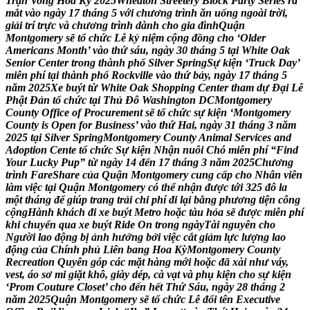
T
r
ậ
n
V
o
n
g
H
o
a
K
ỳ
2
0
2
5
W
h
e
a
t
o
n
S
t
r
e
e
t
e
r
y
B
l
o
c
k
P
a
r
t
y
S
e
r
i
e
s
r
a
m
ắ
t
v
à
o
n
g
à
y
1
7
t
h
á
n
g
5
v
ớ
i
c
h
ư
ơ
n
g
t
r
ì
n
h
ă
n
u
ố
n
g
n
g
o
à
i
t
r
ờ
i
,
g
i
ả
i
t
r
í
t
r
ự
c
v
à
c
h
ư
ơ
n
g
t
r
ì
n
h
d
à
n
h
c
h
o
g
i
a
đ
ì
n
h
Q
u
ậ
n
M
o
n
t
g
o
m
e
r
y
s
ẽ
t
ổ
c
h
ứ
c
L
ễ
k
ỷ
n
i
ệ
m
c
ộ
n
g
đ
ồ
n
g
c
h
o
‘
O
l
d
e
r
A
m
e
r
i
c
a
n
s
M
o
n
t
h
’
v
à
o
t
h
ứ
s
á
u
,
n
g
à
y
3
0
t
h
á
n
g
5
t
ạ
i
W
h
i
t
e
O
a
k
S
e
n
i
o
r
C
e
n
t
e
r
t
r
o
n
g
t
h
à
n
h
p
h
ố
S
i
l
v
e
r
S
p
r
i
n
g
S
ự
k
i
ệ
n
‘
T
r
u
c
k
D
a
y
’
m
i
ễ
n
p
h
í
t
ạ
i
t
h
à
n
h
p
h
ố
R
o
c
k
v
i
l
l
e
v
à
o
t
h
ứ
b
ả
y
,
n
g
à
y
1
7
t
h
á
n
g
5
n
ă
m
2
0
2
5
X
e
b
u
ý
t
t
ừ
W
h
i
t
e
O
a
k
S
h
o
p
p
i
n
g
C
e
n
t
e
r
t
h
a
m
d
ự
Đ
ạ
i
L
ễ
P
h
ậ
t
Đ
ả
n
t
ổ
c
h
ứ
c
t
ạ
i
T
h
ủ
Đ
ô
W
a
s
h
i
n
g
t
o
n
D
C
M
o
n
t
g
o
m
e
r
y
C
o
u
n
t
y
O
f
f
i
c
e
o
f
P
r
o
c
u
r
e
m
e
n
t
s
ẽ
t
ổ
c
h
ứ
c
s
ự
k
i
ệ
n
‘
M
o
n
t
g
o
m
e
r
y
C
o
u
n
t
y
i
s
O
p
e
n
f
o
r
B
u
s
i
n
e
s
s
’
v
à
o
t
h
ứ
H
a
i
,
n
g
à
y
3
1
t
h
á
n
g
3
n
ă
m
2
0
2
5
t
ạ
i
S
i
l
v
e
r
S
p
r
i
n
g
M
o
n
t
g
o
m
e
r
y
C
o
u
n
t
y
A
n
i
m
a
l
S
e
r
v
i
c
e
s
a
n
d
A
d
o
p
t
i
o
n
C
e
n
t
e
t
ổ
c
h
ứ
c
S
ự
k
i
ệ
n
N
h
ậ
n
n
u
ô
i
C
h
ó
m
i
ễ
n
p
h
í
“
F
i
n
d
Y
o
u
r
L
u
c
k
y
P
u
p
”
t
ừ
n
g
à
y
1
4
đ
ế
n
1
7
t
h
á
n
g
3
n
ă
m
2
0
2
5
C
h
ư
ơ
n
g
t
r
ì
n
h
F
a
r
e
S
h
a
r
e
c
ủ
a
Q
u
ậ
n
M
o
n
t
g
o
m
e
r
y
c
u
n
g
c
ấ
p
c
h
o
N
h
â
n
v
i
ê
n
l
à
m
v
i
ệ
c
t
ạ
i
Q
u
ậ
n
M
o
n
t
g
o
m
e
r
y
c
ó
t
h
ể
n
h
ậ
n
đ
ư
ợ
c
t
ớ
i
3
2
5
đ
ô
l
a
m
ộ
t
t
h
á
n
g
đ
ể
g
i
ú
p
t
r
a
n
g
t
r
ả
i
c
h
i
p
h
í
đ
i
l
ạ
i
b
ằ
n
g
p
h
ư
ơ
n
g
t
i
ệ
n
c
ô
n
g
c
ộ
n
g
H
à
n
h
k
h
á
c
h
đ
i
x
e
b
u
ý
t
M
e
t
r
o
h
o
ặ
c
t
à
u
h
ỏ
a
s
ẽ
đ
ư
ợ
c
m
i
ễ
n
p
h
í
k
h
i
c
h
u
y
ể
n
q
u
a
x
e
b
u
ý
t
R
i
d
e
O
n
t
r
o
n
g
n
g
à
y
T
à
i
n
g
u
y
ê
n
c
h
o
N
g
ư
ờ
i
l
a
o
đ
ộ
n
g
b
ị
ả
n
h
h
ư
ở
n
g
b
ở
i
v
i
ệ
c
c
ắ
t
g
i
ả
m
l
ự
c
l
ư
ợ
n
g
l
a
o
đ
ộ
n
g
c
ủ
a
C
h
í
n
h
p
h
ủ
L
i
ê
n
b
a
n
g
H
o
a
K
ỳ
M
o
n
t
g
o
m
e
r
y
C
o
u
n
t
y
R
e
c
r
e
a
t
i
o
n
Q
u
y
ê
n
g
ó
p
c
á
c
m
ặ
t
h
à
n
g
m
ớ
i
h
o
ặ
c
đ
ã
x
à
i
n
h
ư
v
á
y
,
v
e
s
t
,
á
o
s
ơ
m
i
g
i
ặ
t
k
h
ô
,
g
i
à
y
d
é
p
,
c
à
v
ạ
t
v
à
p
h
ụ
k
i
ệ
n
c
h
o
s
ự
k
i
ệ
n
‘
P
r
o
m
C
o
u
t
u
r
e
C
l
o
s
e
t
’
c
h
o
đ
ế
n
h
ế
t
T
h
ứ
S
á
u
,
n
g
à
y
2
8
t
h
á
n
g
2
n
ă
m
2
0
2
5
Q
u
ậ
n
M
o
n
t
g
o
m
e
r
y
s
ẽ
t
ổ
c
h
ứ
c
L
ễ
đ
ổ
i
t
ê
n
E
x
e
c
u
t
i
v
e