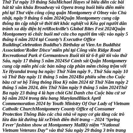
T
h
ứ
T
ư
n
g
à
y
1
9
t
h
á
n
g
S
á
u
M
i
c
h
a
e
l
H
a
y
e
s
s
ẽ
b
i
ể
u
d
i
ễ
n
c
á
c
b
à
i
h
á
t
t
ừ
s
â
n
k
h
ấ
u
B
r
o
a
d
w
a
y
v
à
O
p
e
r
a
t
r
o
n
g
b
u
ổ
i
b
i
ể
u
d
i
ễ
n
m
i
ễ
n
p
h
í
t
ạ
i
T
h
ư
v
i
ệ
n
c
ô
n
g
c
ộ
n
g
q
u
ậ
n
M
o
n
t
g
o
m
e
r
y
ở
O
l
n
e
y
v
à
o
C
h
ủ
n
h
ậ
t
,
n
g
à
y
9
t
h
á
n
g
6
n
ă
m
2
0
2
4
Q
u
ậ
n
M
o
n
t
g
o
m
e
r
y
c
u
n
g
c
ấ
p
t
h
ô
n
g
t
i
n
c
ậ
p
n
h
ậ
t
v
ề
t
h
ờ
i
t
i
ế
t
k
h
ắ
c
n
g
h
i
ệ
t
v
à
K
ê
u
g
ọ
i
n
g
ư
ờ
i
d
â
n
t
r
á
n
h
x
a
d
â
y
đ
i
ệ
n
b
ị
r
ơ
i
R
o
c
k
v
i
l
l
e
’
s
G
l
o
b
a
l
B
i
t
e
s
F
e
s
t
2
0
2
4
Q
u
ậ
n
M
o
n
t
g
o
m
e
r
y
t
ổ
c
h
ứ
c
b
u
ổ
i
m
ở
c
ử
a
c
h
o
n
g
ư
ờ
i
t
ì
m
v
i
ệ
c
v
à
o
n
g
à
y
5
t
h
á
n
g
6
n
ă
m
2
0
2
4
t
ạ
i
C
o
u
n
t
y
’
s
E
x
e
c
u
t
i
v
e
O
f
f
i
c
e
B
u
i
l
d
i
n
g
C
e
l
e
b
r
a
t
i
o
n
B
u
d
d
h
a
’
s
B
i
r
t
h
d
a
y
a
t
V
i
e
n
A
n
B
u
d
d
h
i
s
t
A
s
s
o
c
i
a
t
i
o
n
‘
R
o
l
l
e
r
D
i
s
c
o
’
m
i
ễ
n
p
h
í
t
ạ
i
C
ô
n
g
v
i
ê
n
R
i
d
g
e
R
o
a
d
R
e
c
r
e
a
t
i
o
n
a
l
P
a
r
k
ở
G
e
r
m
a
n
t
o
w
n
B
u
ổ
i
t
ố
i
t
ừ
6
-
8
g
i
ờ
t
ố
i
v
à
o
t
h
ứ
S
á
u
,
n
g
à
y
1
7
t
h
á
n
g
5
n
ă
m
2
0
2
4
S
ở
C
ả
n
h
s
á
t
Q
u
ậ
n
M
o
n
t
g
o
m
e
r
y
c
u
n
g
c
ấ
p
m
i
ễ
n
p
h
í
c
á
c
b
ả
n
n
â
n
g
c
ấ
p
p
h
ầ
n
m
ề
m
c
h
ố
n
g
t
r
ộ
m
v
ớ
i
X
e
H
y
u
n
d
a
i
t
r
o
n
g
b
a
n
g
à
y
:
T
h
ứ
N
ă
m
n
g
à
y
9
,
T
h
ứ
S
á
u
n
g
à
y
1
0
v
à
T
h
ứ
B
ả
y
n
g
à
y
1
1
t
h
á
n
g
5
n
ă
m
2
0
2
4
B
ỏ
p
h
i
ế
u
s
ớ
m
c
h
o
C
u
ộ
c
b
ầ
u
c
ử
s
ơ
b
ộ
T
ổ
n
g
t
h
ố
n
g
H
o
a
K
ỳ
n
ă
m
2
0
2
4
t
ừ
T
h
ứ
N
ă
m
n
g
à
y
2
t
h
á
n
g
5
n
ă
m
2
0
2
4
,
đ
ế
n
T
h
ứ
N
ă
m
n
g
à
y
9
t
h
á
n
g
5
n
ă
m
2
0
2
4
T
h
ứ
B
a
n
g
à
y
2
3
t
h
á
n
g
4
l
à
h
ạ
n
c
h
ó
t
G
h
i
D
a
n
h
c
h
o
C
u
ộ
c
b
ầ
u
c
ử
s
ơ
b
ộ
n
ă
m
2
0
2
4
t
r
o
n
g
t
i
ể
u
b
a
n
g
M
a
r
y
l
a
n
d
B
l
a
c
k
A
p
r
i
l
C
o
m
m
e
m
o
r
a
t
i
o
n
2
0
2
4
b
y
Y
o
u
t
h
M
i
n
i
s
t
r
y
O
f
O
u
r
L
a
d
y
o
f
V
i
e
t
n
a
m
C
a
t
h
o
l
i
c
C
h
u
r
c
h
M
o
n
t
g
o
m
e
r
y
C
o
u
n
t
y
O
f
f
i
c
e
o
f
C
o
n
s
u
m
e
r
P
r
o
t
e
c
t
i
o
n
T
h
ô
n
g
B
á
o
c
á
c
c
h
ủ
n
h
à
v
ề
n
g
u
y
c
ơ
g
i
a
t
ă
n
g
c
á
c
t
r
ò
l
ừ
a
đ
ả
o
l
á
t
đ
ư
ờ
n
g
l
á
i
x
e
T
r
ì
n
h
d
i
ễ
n
t
h
ờ
i
t
r
a
n
g
–
2
0
2
4
‘
S
p
r
i
n
g
F
e
v
e
r
’
f
a
s
h
i
o
n
s
h
o
w
a
t
M
o
n
t
g
o
m
e
r
y
M
a
l
l
K
ỷ
n
i
ệ
m
“
N
a
t
i
o
n
a
l
V
i
e
t
n
a
m
V
e
t
e
r
a
n
s
D
a
y
”
v
à
o
t
h
ứ
S
á
u
n
g
à
y
2
9
t
h
á
n
g
3
t
r
ê
n
t
r
a
n
g