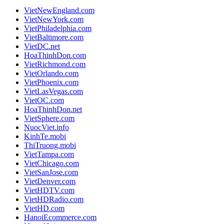
VietNewEngland.com
VietNewYork.com
VietPhiladelphia.com
VietBaltimore.com
VietDC.net
HoaThinhDon.com
VietRichmond.com
VietOrlando.com
VietPhoenix.com
VietLasVegas.com
VietOC.com
HoaThinhDon.net
VietSphere.com
NuocViet.info
KinhTe.mobi
ThiTruong.mobi
VietTampa.com
VietChicago.com
VietSanJose.com
VietDenver.com
VietHDTV.com
VietHDRadio.com
VietHD.com
HanoiEcommerce.com