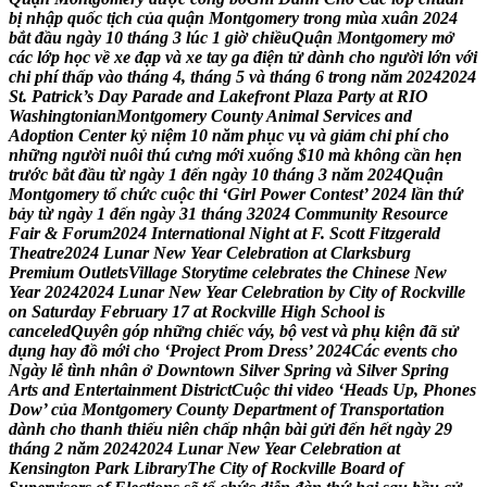
b
ị
n
h
ậ
p
q
u
ố
c
t
ị
c
h
c
ủ
a
q
u
ậ
n
M
o
n
t
g
o
m
e
r
y
t
r
o
n
g
m
ù
a
x
u
â
n
2
0
2
4
b
ắ
t
đ
ầ
u
n
g
à
y
1
0
t
h
á
n
g
3
l
ú
c
1
g
i
ờ
c
h
i
ề
u
Q
u
ậ
n
M
o
n
t
g
o
m
e
r
y
m
ở
c
á
c
l
ớ
p
h
ọ
c
v
ề
x
e
đ
ạ
p
v
à
x
e
t
a
y
g
a
đ
i
ệ
n
t
ử
d
à
n
h
c
h
o
n
g
ư
ờ
i
l
ớ
n
v
ớ
i
c
h
i
p
h
í
t
h
ấ
p
v
à
o
t
h
á
n
g
4
,
t
h
á
n
g
5
v
à
t
h
á
n
g
6
t
r
o
n
g
n
ă
m
2
0
2
4
2
0
2
4
S
t
.
P
a
t
r
i
c
k
’
s
D
a
y
P
a
r
a
d
e
a
n
d
L
a
k
e
f
r
o
n
t
P
l
a
z
a
P
a
r
t
y
a
t
R
I
O
W
a
s
h
i
n
g
t
o
n
i
a
n
M
o
n
t
g
o
m
e
r
y
C
o
u
n
t
y
A
n
i
m
a
l
S
e
r
v
i
c
e
s
a
n
d
A
d
o
p
t
i
o
n
C
e
n
t
e
r
k
ỷ
n
i
ệ
m
1
0
n
ă
m
p
h
ụ
c
v
ụ
v
à
g
i
ả
m
c
h
i
p
h
í
c
h
o
n
h
ữ
n
g
n
g
ư
ờ
i
n
u
ô
i
t
h
ú
c
ư
n
g
m
ớ
i
x
u
ố
n
g
$
1
0
m
à
k
h
ô
n
g
c
ầ
n
h
ẹ
n
t
r
ư
ớ
c
b
ắ
t
đ
ầ
u
t
ừ
n
g
à
y
1
đ
ế
n
n
g
à
y
1
0
t
h
á
n
g
3
n
ă
m
2
0
2
4
Q
u
ậ
n
M
o
n
t
g
o
m
e
r
y
t
ổ
c
h
ứ
c
c
u
ộ
c
t
h
i
‘
G
i
r
l
P
o
w
e
r
C
o
n
t
e
s
t
’
2
0
2
4
l
ầ
n
t
h
ứ
b
ả
y
t
ừ
n
g
à
y
1
đ
ế
n
n
g
à
y
3
1
t
h
á
n
g
3
2
0
2
4
C
o
m
m
u
n
i
t
y
R
e
s
o
u
r
c
e
F
a
i
r
&
F
o
r
u
m
2
0
2
4
I
n
t
e
r
n
a
t
i
o
n
a
l
N
i
g
h
t
a
t
F
.
S
c
o
t
t
F
i
t
z
g
e
r
a
l
d
T
h
e
a
t
r
e
2
0
2
4
L
u
n
a
r
N
e
w
Y
e
a
r
C
e
l
e
b
r
a
t
i
o
n
a
t
C
l
a
r
k
s
b
u
r
g
P
r
e
m
i
u
m
O
u
t
l
e
t
s
V
i
l
l
a
g
e
S
t
o
r
y
t
i
m
e
c
e
l
e
b
r
a
t
e
s
t
h
e
C
h
i
n
e
s
e
N
e
w
Y
e
a
r
2
0
2
4
2
0
2
4
L
u
n
a
r
N
e
w
Y
e
a
r
C
e
l
e
b
r
a
t
i
o
n
b
y
C
i
t
y
o
f
R
o
c
k
v
i
l
l
e
o
n
S
a
t
u
r
d
a
y
F
e
b
r
u
a
r
y
1
7
a
t
R
o
c
k
v
i
l
l
e
H
i
g
h
S
c
h
o
o
l
i
s
c
a
n
c
e
l
e
d
Q
u
y
ê
n
g
ó
p
n
h
ữ
n
g
c
h
i
ế
c
v
á
y
,
b
ộ
v
e
s
t
v
à
p
h
ụ
k
i
ệ
n
đ
ã
s
ử
d
ụ
n
g
h
a
y
đ
ồ
m
ớ
i
c
h
o
‘
P
r
o
j
e
c
t
P
r
o
m
D
r
e
s
s
’
2
0
2
4
C
á
c
e
v
e
n
t
s
c
h
o
N
g
à
y
l
ễ
t
ì
n
h
n
h
â
n
ở
D
o
w
n
t
o
w
n
S
i
l
v
e
r
S
p
r
i
n
g
v
à
S
i
l
v
e
r
S
p
r
i
n
g
A
r
t
s
a
n
d
E
n
t
e
r
t
a
i
n
m
e
n
t
D
i
s
t
r
i
c
t
C
u
ộ
c
t
h
i
v
i
d
e
o
‘
H
e
a
d
s
U
p
,
P
h
o
n
e
s
D
o
w
’
c
ủ
a
M
o
n
t
g
o
m
e
r
y
C
o
u
n
t
y
D
e
p
a
r
t
m
e
n
t
o
f
T
r
a
n
s
p
o
r
t
a
t
i
o
n
d
à
n
h
c
h
o
t
h
a
n
h
t
h
i
ế
u
n
i
ê
n
c
h
ấ
p
n
h
ậ
n
b
à
i
g
ử
i
đ
ế
n
h
ế
t
n
g
à
y
2
9
t
h
á
n
g
2
n
ă
m
2
0
2
4
2
0
2
4
L
u
n
a
r
N
e
w
Y
e
a
r
C
e
l
e
b
r
a
t
i
o
n
a
t
K
e
n
s
i
n
g
t
o
n
P
a
r
k
L
i
b
r
a
r
y
T
h
e
C
i
t
y
o
f
R
o
c
k
v
i
l
l
e
B
o
a
r
d
o
f