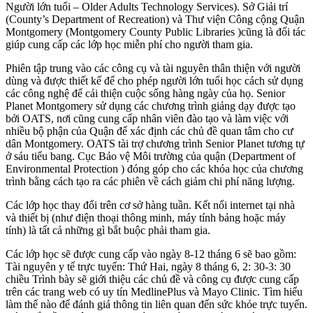
Người lớn tuổi – Older Adults Technology Services). Sở Giải trí
(County’s Department of Recreation) và Thư viện Công cộng Quận
Montgomery (Montgomery County Public Libraries )cũng là đối tác
giúp cung cấp các lớp học miễn phí cho người tham gia.
Phiên tập trung vào các công cụ và tài nguyên thân thiện với người
dùng và được thiết kế để cho phép người lớn tuổi học cách sử dụng
các công nghệ để cải thiện cuộc sống hàng ngày của họ. Senior
Planet Montgomery sử dụng các chương trình giảng dạy được tạo
bởi OATS, nơi cũng cung cấp nhân viên đào tạo và làm việc với
nhiều bộ phận của Quận để xác định các chủ đề quan tâm cho cư
dân Montgomery. OATS tài trợ chương trình Senior Planet tương tự
ở sáu tiểu bang. Cục Bảo vệ Môi trường của quận (Department of
Environmental Protection ) đóng góp cho các khóa học của chương
trình bằng cách tạo ra các phiên về cách giảm chi phí năng lượng.
Các lớp học thay đổi trên cơ sở hàng tuần. Kết nối internet tại nhà
và thiết bị (như điện thoại thông minh, máy tính bảng hoặc máy
tính) là tất cả những gì bắt buộc phải tham gia.
Các lớp học sẽ được cung cấp vào ngày 8-12 tháng 6 sẽ bao gồm:
Tài nguyên y tế trực tuyến: Thứ Hai, ngày 8 tháng 6, 2: 30-3: 30
chiều Trình bày sẽ giới thiệu các chủ đề và công cụ được cung cấp
trên các trang web có uy tín MedlinePlus và Mayo Clinic. Tìm hiểu
làm thế nào để đánh giá thông tin liên quan đến sức khỏe trực tuyến.