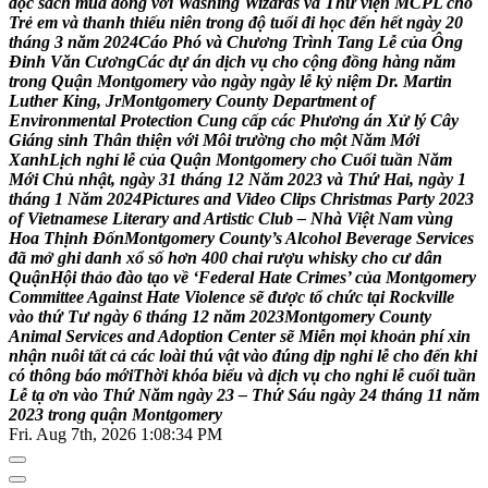
đ
ọ
c
s
á
c
h
m
ù
a
đ
ô
n
g
v
ớ
i
W
a
s
h
i
n
g
W
i
z
a
r
d
s
v
à
T
h
ư
v
i
ệ
n
M
C
P
L
c
h
o
T
r
ẻ
e
m
v
à
t
h
a
n
h
t
h
i
ế
u
n
i
ê
n
t
r
o
n
g
đ
ộ
t
u
ổ
i
đ
i
h
ọ
c
đ
ế
n
h
ế
t
n
g
à
y
2
0
t
h
á
n
g
3
n
ă
m
2
0
2
4
C
á
o
P
h
ó
v
à
C
h
ư
ơ
n
g
T
r
ì
n
h
T
a
n
g
L
ễ
c
ủ
a
Ô
n
g
Đ
i
n
h
V
ă
n
C
ư
ơ
n
g
C
á
c
d
ự
á
n
d
ị
c
h
v
ụ
c
h
o
c
ộ
n
g
đ
ồ
n
g
h
à
n
g
n
ă
m
t
r
o
n
g
Q
u
ậ
n
M
o
n
t
g
o
m
e
r
y
v
à
o
n
g
à
y
n
g
à
y
l
ễ
k
ỷ
n
i
ệ
m
D
r
.
M
a
r
t
i
n
L
u
t
h
e
r
K
i
n
g
,
J
r
M
o
n
t
g
o
m
e
r
y
C
o
u
n
t
y
D
e
p
a
r
t
m
e
n
t
o
f
E
n
v
i
r
o
n
m
e
n
t
a
l
P
r
o
t
e
c
t
i
o
n
C
u
n
g
c
ấ
p
c
á
c
P
h
ư
ơ
n
g
á
n
X
ử
l
ý
C
â
y
G
i
á
n
g
s
i
n
h
T
h
â
n
t
h
i
ệ
n
v
ớ
i
M
ô
i
t
r
ư
ờ
n
g
c
h
o
m
ộ
t
N
ă
m
M
ớ
i
X
a
n
h
L
ị
c
h
n
g
h
ỉ
l
ễ
c
ủ
a
Q
u
ậ
n
M
o
n
t
g
o
m
e
r
y
c
h
o
C
u
ố
i
t
u
ầ
n
N
ă
m
M
ớ
i
C
h
ủ
n
h
ậ
t
,
n
g
à
y
3
1
t
h
á
n
g
1
2
N
ă
m
2
0
2
3
v
à
T
h
ứ
H
a
i
,
n
g
à
y
1
t
h
á
n
g
1
N
ă
m
2
0
2
4
P
i
c
t
u
r
e
s
a
n
d
V
i
d
e
o
C
l
i
p
s
C
h
r
i
s
t
m
a
s
P
a
r
t
y
2
0
2
3
o
f
V
i
e
t
n
a
m
e
s
e
L
i
t
e
r
a
r
y
a
n
d
A
r
t
i
s
t
i
c
C
l
u
b
–
N
h
à
V
i
ệ
t
N
a
m
v
ù
n
g
H
o
a
T
h
ị
n
h
Đ
ố
n
M
o
n
t
g
o
m
e
r
y
C
o
u
n
t
y
’
s
A
l
c
o
h
o
l
B
e
v
e
r
a
g
e
S
e
r
v
i
c
e
s
đ
ã
m
ở
g
h
i
d
a
n
h
x
ổ
s
ố
h
ơ
n
4
0
0
c
h
a
i
r
ư
ợ
u
w
h
i
s
k
y
c
h
o
c
ư
d
â
n
Q
u
ậ
n
H
ộ
i
t
h
ả
o
đ
à
o
t
ạ
o
v
ề
‘
F
e
d
e
r
a
l
H
a
t
e
C
r
i
m
e
s
’
c
ủ
a
M
o
n
t
g
o
m
e
r
y
C
o
m
m
i
t
t
e
e
A
g
a
i
n
s
t
H
a
t
e
V
i
o
l
e
n
c
e
s
ẽ
đ
ư
ợ
c
t
ổ
c
h
ứ
c
t
ạ
i
R
o
c
k
v
i
l
l
e
v
à
o
t
h
ứ
T
ư
n
g
à
y
6
t
h
á
n
g
1
2
n
ă
m
2
0
2
3
M
o
n
t
g
o
m
e
r
y
C
o
u
n
t
y
A
n
i
m
a
l
S
e
r
v
i
c
e
s
a
n
d
A
d
o
p
t
i
o
n
C
e
n
t
e
r
s
ẽ
M
i
ễ
n
m
ọ
i
k
h
o
ả
n
p
h
í
x
i
n
n
h
ậ
n
n
u
ô
i
t
ấ
t
c
ả
c
á
c
l
o
à
i
t
h
ú
v
ậ
t
v
à
o
đ
ú
n
g
d
ị
p
n
g
h
ỉ
l
ễ
c
h
o
đ
ế
n
k
h
i
c
ó
t
h
ô
n
g
b
á
o
m
ớ
i
T
h
ờ
i
k
h
ó
a
b
i
ể
u
v
à
d
ị
c
h
v
ụ
c
h
o
n
g
h
ỉ
l
ễ
c
u
ố
i
t
u
ầ
n
L
ễ
t
ạ
ơ
n
v
à
o
T
h
ứ
N
ă
m
n
g
à
y
2
3
–
T
h
ứ
S
á
u
n
g
à
y
2
4
t
h
á
n
g
1
1
n
ă
m
2
0
2
3
t
r
o
n
g
q
u
ậ
n
M
o
n
t
g
o
m
e
r
y
Fri. Aug 7th, 2026
1:08:35 PM