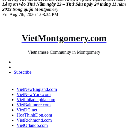
L
ễ
t
ạ
ơ
n
v
à
o
T
h
ứ
N
ă
m
n
g
à
y
2
3
–
T
h
ứ
S
á
u
n
g
à
y
2
4
t
h
á
n
g
1
1
n
ă
m
2
0
2
3
t
r
o
n
g
q
u
ậ
n
M
o
n
t
g
o
m
e
r
y
Fri. Aug 7th, 2026
1:08:35 PM
VietMontgomery.com
Vietnamese Community in Montgomery
Subscribe
VietNewEngland.com
VietNewYork.com
VietPhiladelphia.com
VietBaltimore.com
VietDC.net
HoaThinhDon.com
VietRichmond.com
VietOrlando.com