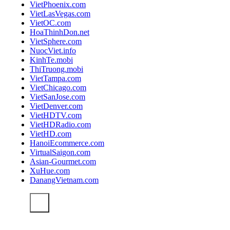
VietPhoenix.com
VietLasVegas.com
VietOC.com
HoaThinhDon.net
VietSphere.com
NuocViet.info
KinhTe.mobi
ThiTruong.mobi
VietTampa.com
VietChicago.com
VietSanJose.com
VietDenver.com
VietHDTV.com
VietHDRadio.com
VietHD.com
HanoiEcommerce.com
VirtualSaigon.com
Asian-Gourmet.com
XuHue.com
DanangVietnam.com