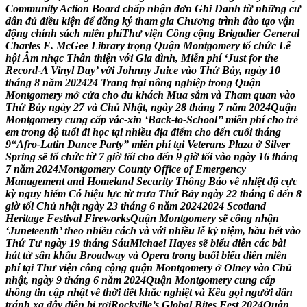
C
o
m
m
u
n
i
t
y
A
c
t
i
o
n
B
o
a
r
d
c
h
ấ
p
n
h
ậ
n
đ
ơ
n
G
h
i
D
a
n
h
t
ừ
n
h
ữ
n
g
c
ư
d
â
n
đ
ủ
đ
i
ề
u
k
i
ệ
n
đ
ể
đ
ă
n
g
k
ý
t
h
a
m
g
i
a
C
h
ư
ơ
n
g
t
r
ì
n
h
đ
à
o
t
ạ
o
v
ậ
n
đ
ộ
n
g
c
h
í
n
h
s
á
c
h
m
i
ễ
n
p
h
í
T
h
ư
v
i
ệ
n
C
ô
n
g
c
ộ
n
g
B
r
i
g
a
d
i
e
r
G
e
n
e
r
a
l
C
h
a
r
l
e
s
E
.
M
c
G
e
e
L
i
b
r
a
r
y
t
r
ọ
n
g
Q
u
ậ
n
M
o
n
t
g
o
m
e
r
y
t
ổ
c
h
ứ
c
L
ễ
h
ộ
i
Â
m
n
h
ạ
c
T
h
â
n
t
h
i
ệ
n
v
ớ
i
G
i
a
đ
ì
n
h
,
M
i
ễ
n
p
h
í
‘
J
u
s
t
f
o
r
t
h
e
R
e
c
o
r
d
-
A
V
i
n
y
l
D
a
y
’
v
ớ
i
J
o
h
n
n
y
J
u
i
c
e
v
à
o
T
h
ứ
B
ả
y
,
n
g
à
y
1
0
t
h
á
n
g
8
n
ă
m
2
0
2
4
2
4
T
r
a
n
g
t
r
ạ
i
n
ô
n
g
n
g
h
i
ệ
p
t
r
o
n
g
Q
u
ậ
n
M
o
n
t
g
o
m
e
r
y
m
ở
c
ử
a
c
h
o
d
u
k
h
á
c
h
M
u
a
s
ắ
m
v
à
T
h
a
m
q
u
a
n
v
à
o
T
h
ứ
B
ả
y
n
g
à
y
2
7
v
à
C
h
ủ
N
h
ậ
t
,
n
g
à
y
2
8
t
h
á
n
g
7
n
ă
m
2
0
2
4
Q
u
ậ
n
M
o
n
t
g
o
m
e
r
y
c
u
n
g
c
ấ
p
v
ắ
c
-
x
i
n
‘
B
a
c
k
-
t
o
-
S
c
h
o
o
l
’
’
m
i
ễ
n
p
h
í
c
h
o
t
r
ẻ
e
m
t
r
o
n
g
đ
ộ
t
u
ổ
i
đ
i
h
ọ
c
t
ạ
i
n
h
i
ề
u
đ
ị
a
đ
i
ể
m
c
h
o
đ
ế
n
c
u
ố
i
t
h
á
n
g
9
“
A
f
r
o
-
L
a
t
i
n
D
a
n
c
e
P
a
r
t
y
”
m
i
ễ
n
p
h
í
t
ạ
i
V
e
t
e
r
a
n
s
P
l
a
z
a
ở
S
i
l
v
e
r
S
p
r
i
n
g
s
ẽ
t
ổ
c
h
ứ
c
t
ừ
7
g
i
ờ
t
ố
i
c
h
o
đ
ế
n
9
g
i
ờ
t
ố
i
v
à
o
n
g
à
y
1
6
t
h
á
n
g
7
n
ă
m
2
0
2
4
M
o
n
t
g
o
m
e
r
y
C
o
u
n
t
y
O
f
f
i
c
e
o
f
E
m
e
r
g
e
n
c
y
M
a
n
a
g
e
m
e
n
t
a
n
d
H
o
m
e
l
a
n
d
S
e
c
u
r
i
t
y
T
h
ô
n
g
B
á
o
v
ề
n
h
i
ệ
t
đ
ộ
c
ự
c
k
ỳ
n
g
u
y
h
i
ể
m
C
ó
h
i
ệ
u
l
ự
c
t
ừ
t
r
ư
a
T
h
ứ
B
ả
y
n
g
à
y
2
2
t
h
á
n
g
6
đ
ế
n
8
g
i
ờ
t
ố
i
C
h
ủ
n
h
ậ
t
n
g
à
y
2
3
t
h
á
n
g
6
n
ă
m
2
0
2
4
2
0
2
4
S
c
o
t
l
a
n
d
H
e
r
i
t
a
g
e
F
e
s
t
i
v
a
l
F
i
r
e
w
o
r
k
s
Q
u
ậ
n
M
o
n
t
g
o
m
e
r
y
s
ẽ
c
ô
n
g
n
h
ậ
n
‘
J
u
n
e
t
e
e
n
t
h
’
t
h
e
o
n
h
i
ề
u
c
á
c
h
v
à
v
ớ
i
n
h
i
ề
u
l
ễ
k
ỷ
n
i
ệ
m
,
h
ầ
u
h
ế
t
v
à
o
T
h
ứ
T
ư
n
g
à
y
1
9
t
h
á
n
g
S
á
u
M
i
c
h
a
e
l
H
a
y
e
s
s
ẽ
b
i
ể
u
d
i
ễ
n
c
á
c
b
à
i
h
á
t
t
ừ
s
â
n
k
h
ấ
u
B
r
o
a
d
w
a
y
v
à
O
p
e
r
a
t
r
o
n
g
b
u
ổ
i
b
i
ể
u
d
i
ễ
n
m
i
ễ
n
p
h
í
t
ạ
i
T
h
ư
v
i
ệ
n
c
ô
n
g
c
ộ
n
g
q
u
ậ
n
M
o
n
t
g
o
m
e
r
y
ở
O
l
n
e
y
v
à
o
C
h
ủ
n
h
ậ
t
,
n
g
à
y
9
t
h
á
n
g
6
n
ă
m
2
0
2
4
Q
u
ậ
n
M
o
n
t
g
o
m
e
r
y
c
u
n
g
c
ấ
p
t
h
ô
n
g
t
i
n
c
ậ
p
n
h
ậ
t
v
ề
t
h
ờ
i
t
i
ế
t
k
h
ắ
c
n
g
h
i
ệ
t
v
à
K
ê
u
g
ọ
i
n
g
ư
ờ
i
d
â
n
t
r
á
n
h
x
a
d
â
y
đ
i
ệ
n
b
ị
r
ơ
i
R
o
c
k
v
i
l
l
e
’
s
G
l
o
b
a
l
B
i
t
e
s
F
e
s
t
2
0
2
4
Q
u
ậ
n