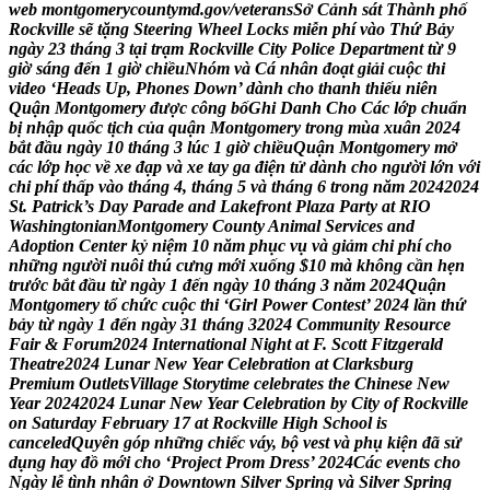
w
e
b
m
o
n
t
g
o
m
e
r
y
c
o
u
n
t
y
m
d
.
g
o
v
/
v
e
t
e
r
a
n
s
S
ở
C
ả
n
h
s
á
t
T
h
à
n
h
p
h
ố
R
o
c
k
v
i
l
l
e
s
ẽ
t
ặ
n
g
S
t
e
e
r
i
n
g
W
h
e
e
l
L
o
c
k
s
m
i
ễ
n
p
h
í
v
à
o
T
h
ứ
B
ả
y
n
g
à
y
2
3
t
h
á
n
g
3
t
ạ
i
t
r
ạ
m
R
o
c
k
v
i
l
l
e
C
i
t
y
P
o
l
i
c
e
D
e
p
a
r
t
m
e
n
t
t
ừ
9
g
i
ờ
s
á
n
g
đ
ế
n
1
g
i
ờ
c
h
i
ề
u
N
h
ó
m
v
à
C
á
n
h
â
n
đ
o
ạ
t
g
i
ả
i
c
u
ộ
c
t
h
i
v
i
d
e
o
‘
H
e
a
d
s
U
p
,
P
h
o
n
e
s
D
o
w
n
’
d
à
n
h
c
h
o
t
h
a
n
h
t
h
i
ế
u
n
i
ê
n
Q
u
ậ
n
M
o
n
t
g
o
m
e
r
y
đ
ư
ợ
c
c
ô
n
g
b
ố
G
h
i
D
a
n
h
C
h
o
C
á
c
l
ớ
p
c
h
u
ẩ
n
b
ị
n
h
ậ
p
q
u
ố
c
t
ị
c
h
c
ủ
a
q
u
ậ
n
M
o
n
t
g
o
m
e
r
y
t
r
o
n
g
m
ù
a
x
u
â
n
2
0
2
4
b
ắ
t
đ
ầ
u
n
g
à
y
1
0
t
h
á
n
g
3
l
ú
c
1
g
i
ờ
c
h
i
ề
u
Q
u
ậ
n
M
o
n
t
g
o
m
e
r
y
m
ở
c
á
c
l
ớ
p
h
ọ
c
v
ề
x
e
đ
ạ
p
v
à
x
e
t
a
y
g
a
đ
i
ệ
n
t
ử
d
à
n
h
c
h
o
n
g
ư
ờ
i
l
ớ
n
v
ớ
i
c
h
i
p
h
í
t
h
ấ
p
v
à
o
t
h
á
n
g
4
,
t
h
á
n
g
5
v
à
t
h
á
n
g
6
t
r
o
n
g
n
ă
m
2
0
2
4
2
0
2
4
S
t
.
P
a
t
r
i
c
k
’
s
D
a
y
P
a
r
a
d
e
a
n
d
L
a
k
e
f
r
o
n
t
P
l
a
z
a
P
a
r
t
y
a
t
R
I
O
W
a
s
h
i
n
g
t
o
n
i
a
n
M
o
n
t
g
o
m
e
r
y
C
o
u
n
t
y
A
n
i
m
a
l
S
e
r
v
i
c
e
s
a
n
d
A
d
o
p
t
i
o
n
C
e
n
t
e
r
k
ỷ
n
i
ệ
m
1
0
n
ă
m
p
h
ụ
c
v
ụ
v
à
g
i
ả
m
c
h
i
p
h
í
c
h
o
n
h
ữ
n
g
n
g
ư
ờ
i
n
u
ô
i
t
h
ú
c
ư
n
g
m
ớ
i
x
u
ố
n
g
$
1
0
m
à
k
h
ô
n
g
c
ầ
n
h
ẹ
n
t
r
ư
ớ
c
b
ắ
t
đ
ầ
u
t
ừ
n
g
à
y
1
đ
ế
n
n
g
à
y
1
0
t
h
á
n
g
3
n
ă
m
2
0
2
4
Q
u
ậ
n
M
o
n
t
g
o
m
e
r
y
t
ổ
c
h
ứ
c
c
u
ộ
c
t
h
i
‘
G
i
r
l
P
o
w
e
r
C
o
n
t
e
s
t
’
2
0
2
4
l
ầ
n
t
h
ứ
b
ả
y
t
ừ
n
g
à
y
1
đ
ế
n
n
g
à
y
3
1
t
h
á
n
g
3
2
0
2
4
C
o
m
m
u
n
i
t
y
R
e
s
o
u
r
c
e
F
a
i
r
&
F
o
r
u
m
2
0
2
4
I
n
t
e
r
n
a
t
i
o
n
a
l
N
i
g
h
t
a
t
F
.
S
c
o
t
t
F
i
t
z
g
e
r
a
l
d
T
h
e
a
t
r
e
2
0
2
4
L
u
n
a
r
N
e
w
Y
e
a
r
C
e
l
e
b
r
a
t
i
o
n
a
t
C
l
a
r
k
s
b
u
r
g
P
r
e
m
i
u
m
O
u
t
l
e
t
s
V
i
l
l
a
g
e
S
t
o
r
y
t
i
m
e
c
e
l
e
b
r
a
t
e
s
t
h
e
C
h
i
n
e
s
e
N
e
w
Y
e
a
r
2
0
2
4
2
0
2
4
L
u
n
a
r
N
e
w
Y
e
a
r
C
e
l
e
b
r
a
t
i
o
n
b
y
C
i
t
y
o
f
R
o
c
k
v
i
l
l
e
o
n
S
a
t
u
r
d
a
y
F
e
b
r
u
a
r
y
1
7
a
t
R
o
c
k
v
i
l
l
e
H
i
g
h
S
c
h
o
o
l
i
s
c
a
n
c
e
l
e
d
Q
u
y
ê
n
g
ó
p
n
h
ữ
n
g
c
h
i
ế
c
v
á
y
,
b
ộ
v
e
s
t
v
à
p
h
ụ
k
i
ệ
n
đ
ã
s
ử
d
ụ
n
g
h
a
y
đ
ồ
m
ớ
i
c
h
o
‘
P
r
o
j
e
c
t
P
r
o
m
D
r
e
s
s
’
2
0
2
4
C
á
c
e
v
e
n
t
s
c
h
o
N
g
à
y
l
ễ
t
ì
n
h
n
h
â
n
ở
D
o
w
n
t
o
w
n
S
i
l
v
e
r
S
p
r
i
n
g
v
à
S
i
l
v
e
r
S
p
r
i
n
g