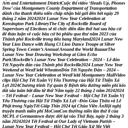
A
r
t
s
a
n
d
E
n
t
e
r
t
a
i
n
m
e
n
t
D
i
s
t
r
i
c
t
C
u
ộ
c
t
h
i
v
i
d
e
o
‘
H
e
a
d
s
U
p
,
P
h
o
n
e
s
D
o
w
’
c
ủ
a
M
o
n
t
g
o
m
e
r
y
C
o
u
n
t
y
D
e
p
a
r
t
m
e
n
t
o
f
T
r
a
n
s
p
o
r
t
a
t
i
o
n
d
à
n
h
c
h
o
t
h
a
n
h
t
h
i
ế
u
n
i
ê
n
c
h
ấ
p
n
h
ậ
n
b
à
i
g
ử
i
đ
ế
n
h
ế
t
n
g
à
y
2
9
t
h
á
n
g
2
n
ă
m
2
0
2
4
2
0
2
4
L
u
n
a
r
N
e
w
Y
e
a
r
C
e
l
e
b
r
a
t
i
o
n
a
t
K
e
n
s
i
n
g
t
o
n
P
a
r
k
L
i
b
r
a
r
y
T
h
e
C
i
t
y
o
f
R
o
c
k
v
i
l
l
e
B
o
a
r
d
o
f
S
u
p
e
r
v
i
s
o
r
s
o
f
E
l
e
c
t
i
o
n
s
s
ẽ
t
ổ
c
h
ứ
c
d
i
ễ
n
đ
à
n
t
h
ứ
h
a
i
s
a
u
b
ầ
u
c
ử
đ
ể
t
h
ả
o
l
u
ậ
n
v
ề
c
u
ộ
c
b
ầ
u
c
ử
b
ỏ
p
h
i
ế
u
q
u
a
t
h
ư
n
ă
m
2
0
2
3
c
ủ
a
T
h
à
n
h
p
h
ố
R
o
c
k
v
i
l
l
e
t
r
o
n
g
t
i
ể
u
b
a
n
g
M
a
r
y
l
a
n
d
2
0
2
4
L
u
n
a
r
N
e
w
Y
e
a
r
L
i
o
n
D
a
n
c
e
w
i
t
h
H
u
n
g
C
i
L
i
o
n
D
a
n
c
e
T
r
o
u
p
e
a
t
S
i
l
v
e
r
S
p
r
i
n
g
T
o
w
n
C
e
n
t
e
r
’
s
A
n
n
u
a
l
A
r
o
u
n
d
t
h
e
W
o
r
l
d
B
a
z
a
a
r
T
h
e
L
u
n
a
r
N
e
w
Y
e
a
r
D
r
a
w
i
n
g
W
o
r
k
s
h
o
p
a
t
G
l
e
n
E
c
h
o
P
a
r
k
!
R
o
c
k
v
i
l
l
e
’
s
L
u
n
a
r
N
e
w
Y
e
a
r
C
e
l
e
b
r
a
t
i
o
n
–
2
0
2
4
–
L
ễ
đ
ó
n
T
ế
t
N
g
u
y
ê
n
đ
á
n
c
ủ
a
T
h
à
n
h
p
h
ố
R
o
c
k
v
i
l
l
e
2
0
2
4
L
u
n
a
r
N
e
w
Y
e
a
r
W
e
e
k
e
n
d
a
t
W
e
s
t
F
i
e
l
d
W
h
e
a
t
o
n
Đ
ó
n
T
ế
t
N
g
u
y
ê
n
Đ
á
n
–
2
0
2
4
–
L
u
n
a
r
N
e
w
Y
e
a
r
C
e
l
e
b
r
a
t
i
o
n
a
t
W
e
s
t
F
i
e
l
d
M
o
n
t
g
o
m
e
r
y
M
a
l
l
V
i
d
e
o
c
l
i
p
s
H
ộ
i
C
h
ợ
T
ế
t
X
u
â
n
V
ị
Y
ê
u
T
h
ư
ơ
n
g
c
ủ
a
H
ộ
i
T
ừ
T
h
i
ệ
n
X
á
L
ợ
i
2
0
2
4
C
h
ư
ơ
n
g
t
r
ì
n
h
T
ự
q
u
ả
n
l
ý
B
ệ
n
h
t
i
ể
u
đ
ư
ờ
n
g
m
i
ễ
n
p
h
í
k
é
o
d
à
i
s
á
u
t
u
ầ
n
b
ắ
t
đ
ầ
u
t
ừ
t
h
ứ
N
ă
m
n
g
à
y
2
2
t
h
á
n
g
2
n
ă
m
2
0
2
4
2
0
2
4
–
T
ế
t
F
e
s
t
i
v
a
l
–
L
u
n
a
r
N
e
w
Y
e
a
r
F
e
s
t
i
v
a
l
–
H
ộ
i
C
h
ợ
T
ế
t
X
u
â
n
V
ị
Y
ê
u
T
h
ư
ơ
n
g
c
ủ
a
H
ộ
i
T
ừ
T
h
i
ệ
n
X
á
L
ợ
i
–
Đ
ó
n
G
i
a
o
T
h
ừ
a
v
à
L
ễ
P
h
ậ
t
t
r
o
n
g
N
g
à
y
T
ế
t
G
i
a
p
T
h
i
n
2
0
2
4
t
ạ
i
C
h
ù
a
V
i
ê
n
Â
n
H
ộ
i
n
g
h
ị
t
r
u
y
ệ
n
t
r
a
n
h
m
i
ễ
n
p
h
í
M
o
C
o
m
C
o
n
t
h
ư
ờ
n
g
n
i
ê
n
l
ầ
n
t
h
ứ
8
c
ủ
a
M
C
P
L
ở
G
e
r
m
a
n
t
o
w
n
đ
ư
ợ
c
d
ờ
i
l
ạ
i
v
à
o
T
h
ứ
B
ả
y
,
n
g
à
y
2
t
h
á
n
g
3
n
ă
m
2
0
2
4
2
0
2
4
T
ế
t
F
e
s
t
i
v
a
l
a
t
O
u
r
L
a
d
y
o
f
V
i
e
t
n
a
m
P
a
r
i
s
h
–
L
u
n
a
r
N
e
w
Y
e
a
r
F
e
s
t
i
v
a
l
–
H
ộ
i
C
h
ợ
T
ế
t
G
i
á
o
X
ứ
M
ẹ
V
i
ệ
t