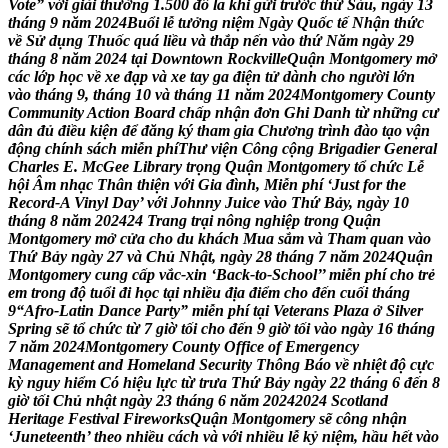
V
o
t
e
”
v
ớ
i
g
i
ả
i
t
h
ư
ở
n
g
1
.
5
0
0
đ
ô
l
a
k
h
i
g
ử
i
t
r
ư
ớ
c
t
h
ứ
S
á
u
,
n
g
à
y
1
3
t
h
á
n
g
9
n
ă
m
2
0
2
4
B
u
ổ
i
l
ễ
t
ư
ở
n
g
n
i
ệ
m
N
g
à
y
Q
u
ố
c
t
ế
N
h
ậ
n
t
h
ứ
c
v
ề
S
ử
d
ụ
n
g
T
h
u
ố
c
q
u
á
l
i
ề
u
v
à
t
h
ắ
p
n
ế
n
v
à
o
t
h
ứ
N
ă
m
n
g
à
y
2
9
t
h
á
n
g
8
n
ă
m
2
0
2
4
t
ạ
i
D
o
w
n
t
o
w
n
R
o
c
k
v
i
l
l
e
Q
u
ậ
n
M
o
n
t
g
o
m
e
r
y
m
ở
c
á
c
l
ớ
p
h
ọ
c
v
ề
x
e
đ
ạ
p
v
à
x
e
t
a
y
g
a
đ
i
ệ
n
t
ử
d
à
n
h
c
h
o
n
g
ư
ờ
i
l
ớ
n
v
à
o
t
h
á
n
g
9
,
t
h
á
n
g
1
0
v
à
t
h
á
n
g
1
1
n
ă
m
2
0
2
4
M
o
n
t
g
o
m
e
r
y
C
o
u
n
t
y
C
o
m
m
u
n
i
t
y
A
c
t
i
o
n
B
o
a
r
d
c
h
ấ
p
n
h
ậ
n
đ
ơ
n
G
h
i
D
a
n
h
t
ừ
n
h
ữ
n
g
c
ư
d
â
n
đ
ủ
đ
i
ề
u
k
i
ệ
n
đ
ể
đ
ă
n
g
k
ý
t
h
a
m
g
i
a
C
h
ư
ơ
n
g
t
r
ì
n
h
đ
à
o
t
ạ
o
v
ậ
n
đ
ộ
n
g
c
h
í
n
h
s
á
c
h
m
i
ễ
n
p
h
í
T
h
ư
v
i
ệ
n
C
ô
n
g
c
ộ
n
g
B
r
i
g
a
d
i
e
r
G
e
n
e
r
a
l
C
h
a
r
l
e
s
E
.
M
c
G
e
e
L
i
b
r
a
r
y
t
r
ọ
n
g
Q
u
ậ
n
M
o
n
t
g
o
m
e
r
y
t
ổ
c
h
ứ
c
L
ễ
h
ộ
i
Â
m
n
h
ạ
c
T
h
â
n
t
h
i
ệ
n
v
ớ
i
G
i
a
đ
ì
n
h
,
M
i
ễ
n
p
h
í
‘
J
u
s
t
f
o
r
t
h
e
R
e
c
o
r
d
-
A
V
i
n
y
l
D
a
y
’
v
ớ
i
J
o
h
n
n
y
J
u
i
c
e
v
à
o
T
h
ứ
B
ả
y
,
n
g
à
y
1
0
t
h
á
n
g
8
n
ă
m
2
0
2
4
2
4
T
r
a
n
g
t
r
ạ
i
n
ô
n
g
n
g
h
i
ệ
p
t
r
o
n
g
Q
u
ậ
n
M
o
n
t
g
o
m
e
r
y
m
ở
c
ử
a
c
h
o
d
u
k
h
á
c
h
M
u
a
s
ắ
m
v
à
T
h
a
m
q
u
a
n
v
à
o
T
h
ứ
B
ả
y
n
g
à
y
2
7
v
à
C
h
ủ
N
h
ậ
t
,
n
g
à
y
2
8
t
h
á
n
g
7
n
ă
m
2
0
2
4
Q
u
ậ
n
M
o
n
t
g
o
m
e
r
y
c
u
n
g
c
ấ
p
v
ắ
c
-
x
i
n
‘
B
a
c
k
-
t
o
-
S
c
h
o
o
l
’
’
m
i
ễ
n
p
h
í
c
h
o
t
r
ẻ
e
m
t
r
o
n
g
đ
ộ
t
u
ổ
i
đ
i
h
ọ
c
t
ạ
i
n
h
i
ề
u
đ
ị
a
đ
i
ể
m
c
h
o
đ
ế
n
c
u
ố
i
t
h
á
n
g
9
“
A
f
r
o
-
L
a
t
i
n
D
a
n
c
e
P
a
r
t
y
”
m
i
ễ
n
p
h
í
t
ạ
i
V
e
t
e
r
a
n
s
P
l
a
z
a
ở
S
i
l
v
e
r
S
p
r
i
n
g
s
ẽ
t
ổ
c
h
ứ
c
t
ừ
7
g
i
ờ
t
ố
i
c
h
o
đ
ế
n
9
g
i
ờ
t
ố
i
v
à
o
n
g
à
y
1
6
t
h
á
n
g
7
n
ă
m
2
0
2
4
M
o
n
t
g
o
m
e
r
y
C
o
u
n
t
y
O
f
f
i
c
e
o
f
E
m
e
r
g
e
n
c
y
M
a
n
a
g
e
m
e
n
t
a
n
d
H
o
m
e
l
a
n
d
S
e
c
u
r
i
t
y
T
h
ô
n
g
B
á
o
v
ề
n
h
i
ệ
t
đ
ộ
c
ự
c
k
ỳ
n
g
u
y
h
i
ể
m
C
ó
h
i
ệ
u
l
ự
c
t
ừ
t
r
ư
a
T
h
ứ
B
ả
y
n
g
à
y
2
2
t
h
á
n
g
6
đ
ế
n
8
g
i
ờ
t
ố
i
C
h
ủ
n
h
ậ
t
n
g
à
y
2
3
t
h
á
n
g
6
n
ă
m
2
0
2
4
2
0
2
4
S
c
o
t
l
a
n
d
H
e
r
i
t
a
g
e
F
e
s
t
i
v
a
l
F
i
r
e
w
o
r
k
s
Q
u
ậ
n
M
o
n
t
g
o
m
e
r
y
s
ẽ
c
ô
n
g
n
h
ậ
n
‘
J
u
n
e
t
e
e
n
t
h
’
t
h
e
o
n
h
i
ề
u
c
á
c
h
v
à
v
ớ
i
n
h
i
ề
u
l
ễ
k
ỷ
n
i
ệ
m
,
h
ầ
u
h
ế
t
v
à
o