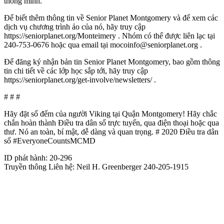
thông minh.
Để biết thêm thông tin về Senior Planet Montgomery và để xem các
dịch vụ chương trình ảo của nó, hãy truy cập
https://seniorplanet.org/Monteimery . Nhóm có thể được liên lạc tại
240-753-0676 hoặc qua email tại mocoinfo@seniorplanet.org .
Để đăng ký nhận bản tin Senior Planet Montgomery, bao gồm thông
tin chi tiết về các lớp học sắp tới, hãy truy cập
https://seniorplanet.org/get-involve/newsletters/ .
# # #
Hãy đặt số đếm của người Viking tại Quận Montgomery! Hãy chắc
chắn hoàn thành Điều tra dân số trực tuyến, qua điện thoại hoặc qua
thư. Nó an toàn, bí mật, dễ dàng và quan trọng. # 2020 Điều tra dân
số #EveryoneCountsMCMD
ID phát hành: 20-296
Truyền thông Liên hệ: Neil H. Greenberger 240-205-1915