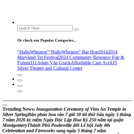
Search
for:
Or check our Popular Categories...
“HalloWheaton”
“HalloWheaton” Bar Hop
2014
2014
Maryland Tet Festival
2024 Community Resource Fair &
Forum
311
Adam Văn Grack
Affordable Care Act
AFI
Silver Theater and Cultural Center
Trending News:
I
n
a
u
g
u
r
a
t
i
o
n
C
e
r
e
m
o
n
y
o
f
V
i
e
n
A
n
T
e
m
p
l
e
i
n
S
i
l
v
e
r
S
p
r
i
n
g
B
ắ
n
p
h
á
o
h
o
a
v
à
o
7
g
i
ờ
3
0
t
ố
i
t
h
ứ
S
á
u
n
g
à
y
3
t
h
á
n
g
7
n
ă
m
2
0
2
6
k
ỷ
n
i
ệ
m
N
g
à
y
Đ
ộ
c
L
ậ
p
H
o
a
K
ỳ
2
5
0
n
ă
m
t
ạ
i
q
u
ậ
n
M
o
n
t
g
o
m
e
r
y
T
h
à
n
h
P
h
ố
P
o
o
l
e
s
v
i
l
l
e
d
ờ
i
L
ễ
h
ộ
i
J
u
l
y
4
t
h
C
e
l
e
b
r
a
t
i
o
n
a
n
d
F
i
r
e
w
o
r
k
s
s
a
n
g
n
g
à
y
5
t
h
á
n
g
7
n
ă
m