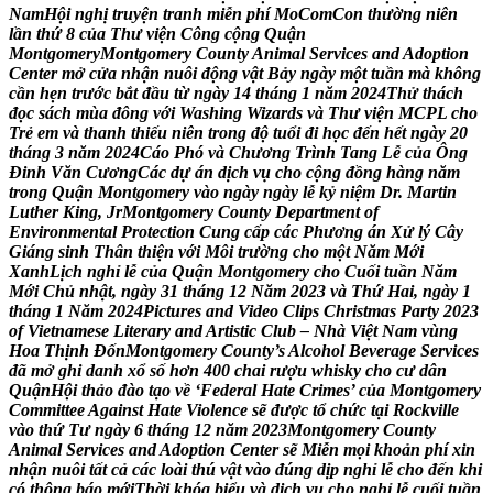
N
a
m
H
ộ
i
n
g
h
ị
t
r
u
y
ệ
n
t
r
a
n
h
m
i
ễ
n
p
h
í
M
o
C
o
m
C
o
n
t
h
ư
ờ
n
g
n
i
ê
n
l
ầ
n
t
h
ứ
8
c
ủ
a
T
h
ư
v
i
ệ
n
C
ô
n
g
c
ộ
n
g
Q
u
ậ
n
M
o
n
t
g
o
m
e
r
y
M
o
n
t
g
o
m
e
r
y
C
o
u
n
t
y
A
n
i
m
a
l
S
e
r
v
i
c
e
s
a
n
d
A
d
o
p
t
i
o
n
C
e
n
t
e
r
m
ở
c
ử
a
n
h
ậ
n
n
u
ô
i
đ
ộ
n
g
v
ậ
t
B
ả
y
n
g
à
y
m
ộ
t
t
u
ầ
n
m
à
k
h
ô
n
g
c
ầ
n
h
ẹ
n
t
r
ư
ớ
c
b
ắ
t
đ
ầ
u
t
ừ
n
g
à
y
1
4
t
h
á
n
g
1
n
ă
m
2
0
2
4
T
h
ử
t
h
á
c
h
đ
ọ
c
s
á
c
h
m
ù
a
đ
ô
n
g
v
ớ
i
W
a
s
h
i
n
g
W
i
z
a
r
d
s
v
à
T
h
ư
v
i
ệ
n
M
C
P
L
c
h
o
T
r
ẻ
e
m
v
à
t
h
a
n
h
t
h
i
ế
u
n
i
ê
n
t
r
o
n
g
đ
ộ
t
u
ổ
i
đ
i
h
ọ
c
đ
ế
n
h
ế
t
n
g
à
y
2
0
t
h
á
n
g
3
n
ă
m
2
0
2
4
C
á
o
P
h
ó
v
à
C
h
ư
ơ
n
g
T
r
ì
n
h
T
a
n
g
L
ễ
c
ủ
a
Ô
n
g
Đ
i
n
h
V
ă
n
C
ư
ơ
n
g
C
á
c
d
ự
á
n
d
ị
c
h
v
ụ
c
h
o
c
ộ
n
g
đ
ồ
n
g
h
à
n
g
n
ă
m
t
r
o
n
g
Q
u
ậ
n
M
o
n
t
g
o
m
e
r
y
v
à
o
n
g
à
y
n
g
à
y
l
ễ
k
ỷ
n
i
ệ
m
D
r
.
M
a
r
t
i
n
L
u
t
h
e
r
K
i
n
g
,
J
r
M
o
n
t
g
o
m
e
r
y
C
o
u
n
t
y
D
e
p
a
r
t
m
e
n
t
o
f
E
n
v
i
r
o
n
m
e
n
t
a
l
P
r
o
t
e
c
t
i
o
n
C
u
n
g
c
ấ
p
c
á
c
P
h
ư
ơ
n
g
á
n
X
ử
l
ý
C
â
y
G
i
á
n
g
s
i
n
h
T
h
â
n
t
h
i
ệ
n
v
ớ
i
M
ô
i
t
r
ư
ờ
n
g
c
h
o
m
ộ
t
N
ă
m
M
ớ
i
X
a
n
h
L
ị
c
h
n
g
h
ỉ
l
ễ
c
ủ
a
Q
u
ậ
n
M
o
n
t
g
o
m
e
r
y
c
h
o
C
u
ố
i
t
u
ầ
n
N
ă
m
M
ớ
i
C
h
ủ
n
h
ậ
t
,
n
g
à
y
3
1
t
h
á
n
g
1
2
N
ă
m
2
0
2
3
v
à
T
h
ứ
H
a
i
,
n
g
à
y
1
t
h
á
n
g
1
N
ă
m
2
0
2
4
P
i
c
t
u
r
e
s
a
n
d
V
i
d
e
o
C
l
i
p
s
C
h
r
i
s
t
m
a
s
P
a
r
t
y
2
0
2
3
o
f
V
i
e
t
n
a
m
e
s
e
L
i
t
e
r
a
r
y
a
n
d
A
r
t
i
s
t
i
c
C
l
u
b
–
N
h
à
V
i
ệ
t
N
a
m
v
ù
n
g
H
o
a
T
h
ị
n
h
Đ
ố
n
M
o
n
t
g
o
m
e
r
y
C
o
u
n
t
y
’
s
A
l
c
o
h
o
l
B
e
v
e
r
a
g
e
S
e
r
v
i
c
e
s
đ
ã
m
ở
g
h
i
d
a
n
h
x
ổ
s
ố
h
ơ
n
4
0
0
c
h
a
i
r
ư
ợ
u
w
h
i
s
k
y
c
h
o
c
ư
d
â
n
Q
u
ậ
n
H
ộ
i
t
h
ả
o
đ
à
o
t
ạ
o
v
ề
‘
F
e
d
e
r
a
l
H
a
t
e
C
r
i
m
e
s
’
c
ủ
a
M
o
n
t
g
o
m
e
r
y
C
o
m
m
i
t
t
e
e
A
g
a
i
n
s
t
H
a
t
e
V
i
o
l
e
n
c
e
s
ẽ
đ
ư
ợ
c
t
ổ
c
h
ứ
c
t
ạ
i
R
o
c
k
v
i
l
l
e
v
à
o
t
h
ứ
T
ư
n
g
à
y
6
t
h
á
n
g
1
2
n
ă
m
2
0
2
3
M
o
n
t
g
o
m
e
r
y
C
o
u
n
t
y
A
n
i
m
a
l
S
e
r
v
i
c
e
s
a
n
d
A
d
o
p
t
i
o
n
C
e
n
t
e
r
s
ẽ
M
i
ễ
n
m
ọ
i
k
h
o
ả
n
p
h
í
x
i
n
n
h
ậ
n
n
u
ô
i
t
ấ
t
c
ả
c
á
c
l
o
à
i
t
h
ú
v
ậ
t
v
à
o
đ
ú
n
g
d
ị
p
n
g
h
ỉ
l
ễ
c
h
o
đ
ế
n
k
h
i
c
ó
t
h
ô
n
g
b
á
o
m
ớ
i
T
h
ờ
i
k
h
ó
a
b
i
ể
u
v
à
d
ị
c
h
v
ụ
c
h
o
n
g
h
ỉ
l
ễ
c
u
ố
i
t
u
ầ
n