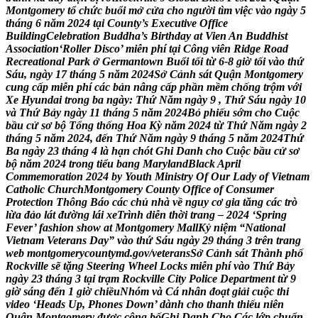
M
o
n
t
g
o
m
e
r
y
t
ổ
c
h
ứ
c
b
u
ổ
i
m
ở
c
ử
a
c
h
o
n
g
ư
ờ
i
t
ì
m
v
i
ệ
c
v
à
o
n
g
à
y
5
t
h
á
n
g
6
n
ă
m
2
0
2
4
t
ạ
i
C
o
u
n
t
y
’
s
E
x
e
c
u
t
i
v
e
O
f
f
i
c
e
B
u
i
l
d
i
n
g
C
e
l
e
b
r
a
t
i
o
n
B
u
d
d
h
a
’
s
B
i
r
t
h
d
a
y
a
t
V
i
e
n
A
n
B
u
d
d
h
i
s
t
A
s
s
o
c
i
a
t
i
o
n
‘
R
o
l
l
e
r
D
i
s
c
o
’
m
i
ễ
n
p
h
í
t
ạ
i
C
ô
n
g
v
i
ê
n
R
i
d
g
e
R
o
a
d
R
e
c
r
e
a
t
i
o
n
a
l
P
a
r
k
ở
G
e
r
m
a
n
t
o
w
n
B
u
ổ
i
t
ố
i
t
ừ
6
-
8
g
i
ờ
t
ố
i
v
à
o
t
h
ứ
S
á
u
,
n
g
à
y
1
7
t
h
á
n
g
5
n
ă
m
2
0
2
4
S
ở
C
ả
n
h
s
á
t
Q
u
ậ
n
M
o
n
t
g
o
m
e
r
y
c
u
n
g
c
ấ
p
m
i
ễ
n
p
h
í
c
á
c
b
ả
n
n
â
n
g
c
ấ
p
p
h
ầ
n
m
ề
m
c
h
ố
n
g
t
r
ộ
m
v
ớ
i
X
e
H
y
u
n
d
a
i
t
r
o
n
g
b
a
n
g
à
y
:
T
h
ứ
N
ă
m
n
g
à
y
9
,
T
h
ứ
S
á
u
n
g
à
y
1
0
v
à
T
h
ứ
B
ả
y
n
g
à
y
1
1
t
h
á
n
g
5
n
ă
m
2
0
2
4
B
ỏ
p
h
i
ế
u
s
ớ
m
c
h
o
C
u
ộ
c
b
ầ
u
c
ử
s
ơ
b
ộ
T
ổ
n
g
t
h
ố
n
g
H
o
a
K
ỳ
n
ă
m
2
0
2
4
t
ừ
T
h
ứ
N
ă
m
n
g
à
y
2
t
h
á
n
g
5
n
ă
m
2
0
2
4
,
đ
ế
n
T
h
ứ
N
ă
m
n
g
à
y
9
t
h
á
n
g
5
n
ă
m
2
0
2
4
T
h
ứ
B
a
n
g
à
y
2
3
t
h
á
n
g
4
l
à
h
ạ
n
c
h
ó
t
G
h
i
D
a
n
h
c
h
o
C
u
ộ
c
b
ầ
u
c
ử
s
ơ
b
ộ
n
ă
m
2
0
2
4
t
r
o
n
g
t
i
ể
u
b
a
n
g
M
a
r
y
l
a
n
d
B
l
a
c
k
A
p
r
i
l
C
o
m
m
e
m
o
r
a
t
i
o
n
2
0
2
4
b
y
Y
o
u
t
h
M
i
n
i
s
t
r
y
O
f
O
u
r
L
a
d
y
o
f
V
i
e
t
n
a
m
C
a
t
h
o
l
i
c
C
h
u
r
c
h
M
o
n
t
g
o
m
e
r
y
C
o
u
n
t
y
O
f
f
i
c
e
o
f
C
o
n
s
u
m
e
r
P
r
o
t
e
c
t
i
o
n
T
h
ô
n
g
B
á
o
c
á
c
c
h
ủ
n
h
à
v
ề
n
g
u
y
c
ơ
g
i
a
t
ă
n
g
c
á
c
t
r
ò
l
ừ
a
đ
ả
o
l
á
t
đ
ư
ờ
n
g
l
á
i
x
e
T
r
ì
n
h
d
i
ễ
n
t
h
ờ
i
t
r
a
n
g
–
2
0
2
4
‘
S
p
r
i
n
g
F
e
v
e
r
’
f
a
s
h
i
o
n
s
h
o
w
a
t
M
o
n
t
g
o
m
e
r
y
M
a
l
l
K
ỷ
n
i
ệ
m
“
N
a
t
i
o
n
a
l
V
i
e
t
n
a
m
V
e
t
e
r
a
n
s
D
a
y
”
v
à
o
t
h
ứ
S
á
u
n
g
à
y
2
9
t
h
á
n
g
3
t
r
ê
n
t
r
a
n
g
w
e
b
m
o
n
t
g
o
m
e
r
y
c
o
u
n
t
y
m
d
.
g
o
v
/
v
e
t
e
r
a
n
s
S
ở
C
ả
n
h
s
á
t
T
h
à
n
h
p
h
ố
R
o
c
k
v
i
l
l
e
s
ẽ
t
ặ
n
g
S
t
e
e
r
i
n
g
W
h
e
e
l
L
o
c
k
s
m
i
ễ
n
p
h
í
v
à
o
T
h
ứ
B
ả
y
n
g
à
y
2
3
t
h
á
n
g
3
t
ạ
i
t
r
ạ
m
R
o
c
k
v
i
l
l
e
C
i
t
y
P
o
l
i
c
e
D
e
p
a
r
t
m
e
n
t
t
ừ
9
g
i
ờ
s
á
n
g
đ
ế
n
1
g
i
ờ
c
h
i
ề
u
N
h
ó
m
v
à
C
á
n
h
â
n
đ
o
ạ
t
g
i
ả
i
c
u
ộ
c
t
h
i
v
i
d
e
o
‘
H
e
a
d
s
U
p
,
P
h
o
n
e
s
D
o
w
n
’
d
à
n
h
c
h
o
t
h
a
n
h
t
h
i
ế
u
n
i
ê
n
Q
u
ậ
n
M
o
n
t
g
o
m
e
r
y
đ
ư
ợ
c
c
ô
n
g
b
ố
G
h
i
D
a
n
h
C
h
o
C
á
c
l
ớ
p
c
h
u
ẩ
n