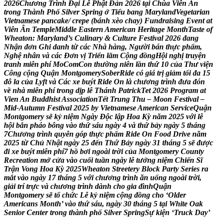
2
0
2
6
C
h
ư
ơ
n
g
T
r
ì
n
h
Đ
ạ
i
L
ễ
P
h
ậ
t
Đ
ả
n
2
0
2
6
t
ạ
i
C
h
ù
a
V
i
ê
n
Â
n
t
r
o
n
g
T
h
à
n
h
P
h
ố
S
i
l
v
e
r
S
p
r
i
n
g
ở
T
i
ể
u
b
a
n
g
M
a
r
y
l
a
n
d
V
e
g
e
t
a
r
i
a
n
V
i
e
t
n
a
m
e
s
e
p
a
n
c
a
k
e
/
c
r
e
p
e
(
b
á
n
h
x
è
o
c
h
a
y
)
F
u
n
d
r
a
i
s
i
n
g
E
v
e
n
t
a
t
V
i
ê
n
Â
n
T
e
m
p
l
e
M
i
d
d
l
e
E
a
s
t
e
r
n
A
m
e
r
i
c
a
n
H
e
r
i
t
a
g
e
M
o
n
t
h
T
a
s
t
e
o
f
W
h
e
a
t
o
n
:
M
a
r
y
l
a
n
d
’
s
C
u
l
i
n
a
r
y
&
C
u
l
t
u
r
e
F
e
s
t
i
v
a
l
2
0
2
6
đ
a
n
g
N
h
ậ
n
đ
ơ
n
G
h
i
d
a
n
h
t
ừ
c
á
c
N
h
à
h
à
n
g
,
N
g
ư
ờ
i
b
á
n
t
h
ự
c
p
h
ẩ
m
,
N
g
h
ệ
n
h
â
n
v
à
c
á
c
Đ
ơ
n
v
ị
T
r
i
ể
n
l
ã
m
C
ộ
n
g
đ
ồ
n
g
H
ộ
i
n
g
h
ị
t
r
u
y
ệ
n
t
r
a
n
h
m
i
ễ
n
p
h
í
M
o
C
o
m
C
o
n
t
h
ư
ờ
n
g
n
i
ê
n
l
ầ
n
t
h
ứ
1
0
c
ủ
a
T
h
ư
v
i
ệ
n
C
ô
n
g
c
ộ
n
g
Q
u
ậ
n
M
o
n
t
g
o
m
e
r
y
S
o
b
e
r
R
i
d
e
c
ó
g
i
á
t
r
ị
g
i
ả
m
t
ố
i
đ
a
1
5
đ
ô
l
a
c
ủ
a
L
y
f
t
v
à
C
á
c
x
e
b
u
ý
t
R
i
d
e
O
n
l
à
c
h
ư
ơ
n
g
t
r
ì
n
h
đ
ư
a
đ
ó
n
v
ề
n
h
à
m
i
ễ
n
p
h
í
t
r
o
n
g
d
ị
p
l
ễ
T
h
á
n
h
P
a
t
r
i
c
k
T
e
t
2
0
2
6
P
r
o
g
r
a
m
a
t
V
i
e
n
A
n
B
u
d
d
h
i
s
t
A
s
s
o
c
i
a
t
i
o
n
T
ế
t
T
r
u
n
g
T
h
u
–
M
o
o
n
F
e
s
t
i
v
a
l
–
M
i
d
-
A
u
t
u
m
n
F
e
s
t
i
v
a
l
2
0
2
5
b
y
V
i
e
t
n
a
m
e
s
e
A
m
e
r
i
c
a
n
S
e
r
v
i
c
e
Q
u
ậ
n
M
o
n
t
g
o
m
e
r
y
s
ẽ
k
ỷ
n
i
ệ
m
N
g
à
y
Đ
ộ
c
l
ậ
p
H
o
a
K
ỳ
n
ă
m
2
0
2
5
v
ớ
i
l
ễ
h
ộ
i
b
ắ
n
p
h
á
o
b
ô
n
g
v
à
o
t
h
ứ
s
á
u
n
g
à
y
4
v
à
t
h
ứ
b
ả
y
n
g
à
y
5
t
h
á
n
g
7
C
h
ư
ơ
n
g
t
r
ì
n
h
q
u
y
ê
n
g
ó
p
t
h
ự
c
p
h
ẩ
m
R
i
d
e
O
n
F
o
o
d
D
r
i
v
e
n
ă
m
2
0
2
5
t
ừ
C
h
ủ
N
h
ậ
t
n
g
à
y
2
5
đ
ế
n
T
h
ứ
B
ả
y
n
g
à
y
3
1
t
h
á
n
g
5
s
ẽ
đ
ư
ợ
c
đ
i
x
e
b
u
ý
t
m
i
ễ
n
p
h
í
7
h
ồ
b
ơ
i
n
g
o
à
i
t
r
ờ
i
c
ủ
a
M
o
n
t
g
o
m
e
r
y
C
o
u
n
t
y
R
e
c
r
e
a
t
i
o
n
m
ở
c
ử
a
v
à
o
c
u
ố
i
t
u
ầ
n
n
g
à
y
l
ễ
t
ư
ở
n
g
n
i
ệ
m
C
h
i
ế
n
S
ĩ
T
r
ậ
n
V
o
n
g
H
o
a
K
ỳ
2
0
2
5
W
h
e
a
t
o
n
S
t
r
e
e
t
e
r
y
B
l
o
c
k
P
a
r
t
y
S
e
r
i
e
s
r
a
m
ắ
t
v
à
o
n
g
à
y
1
7
t
h
á
n
g
5
v
ớ
i
c
h
ư
ơ
n
g
t
r
ì
n
h
ă
n
u
ố
n
g
n
g
o
à
i
t
r
ờ
i
,
g
i
ả
i
t
r
í
t
r
ự
c
v
à
c
h
ư
ơ
n
g
t
r
ì
n
h
d
à
n
h
c
h
o
g
i
a
đ
ì
n
h
Q
u
ậ
n
M
o
n
t
g
o
m
e
r
y
s
ẽ
t
ổ
c
h
ứ
c
L
ễ
k
ỷ
n
i
ệ
m
c
ộ
n
g
đ
ồ
n
g
c
h
o
‘
O
l
d
e
r
A
m
e
r
i
c
a
n
s
M
o
n
t
h
’
v
à
o
t
h
ứ
s
á
u
,
n
g
à
y
3
0
t
h
á
n
g
5
t
ạ
i
W
h
i
t
e
O
a
k
S
e
n
i
o
r
C
e
n
t
e
r
t
r
o
n
g
t
h
à
n
h
p
h
ố
S
i
l
v
e
r
S
p
r
i
n
g
S
ự
k
i
ệ
n
‘
T
r
u
c
k
D
a
y
’