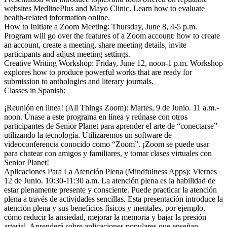
websites MedlinePlus and Mayo Clinic. Learn how to evaluate
health-related information online.
How to Initiate a Zoom Meeting: Thursday, June 8, 4-5 p.m.
Program will go over the features of a Zoom account: how to create
an account, create a meeting, share meeting details, invite
participants and adjust meeting settings.
Creative Writing Workshop: Friday, June 12, noon-1 p.m. Workshop
explores how to produce powerful works that are ready for
submission to anthologies and literary journals.
Classes in Spanish:
¡Reunión en linea! (All Things Zoom): Martes, 9 de Junio. 11 a.m.-
noon. Únase a este programa en línea y reúnase con otros
participantes de Senior Planet para aprender el arte de “conectarse”
utilizando la tecnología. Utilizaremos un software de
videoconferencia conocido como “Zoom”. ¡Zoom se puede usar
para chatear con amigos y familiares, y tomar clases virtuales con
Senior Planet!
Aplicaciones Para La Atención Plena (Mindfulness Apps): Viernes
12 de Junio. 10:30-11:30 a.m. La atención plena es la habilidad de
estar plenamente presente y consciente. Puede practicar la atención
plena a través de actividades sencillas. Esta presentación introduce la
atención plena y sus beneficios físicos y mentales, por ejemplo,
cómo reducir la ansiedad, mejorar la memoria y bajar la presión
arterial. Aprenderá sobre aplicaciones populares que enseñan