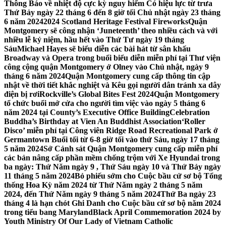
Thông Báo về nhiệt độ cực kỳ nguy hiểm Có hiệu lực từ trưa
Thứ Bảy ngày 22 tháng 6 đến 8 giờ tối Chủ nhật ngày 23 tháng
6 năm 2024
2024 Scotland Heritage Festival Fireworks
Quận
Montgomery sẽ công nhận ‘Juneteenth’ theo nhiều cách và với
nhiều lễ kỷ niệm, hầu hết vào Thứ Tư ngày 19 tháng
Sáu
Michael Hayes sẽ biểu diễn các bài hát từ sân khấu
Broadway và Opera trong buổi biểu diễn miễn phí tại Thư viện
công cộng quận Montgomery ở Olney vào Chủ nhật, ngày 9
tháng 6 năm 2024
Quận Montgomery cung cấp thông tin cập
nhật về thời tiết khắc nghiệt và Kêu gọi người dân tránh xa dây
điện bị rơi
Rockville’s Global Bites Fest 2024
Quận Montgomery
tổ chức buổi mở cửa cho người tìm việc vào ngày 5 tháng 6
năm 2024 tại County’s Executive Office Building
Celebration
Buddha’s Birthday at Vien An Buddhist Association
‘Roller
Disco’ miễn phí tại Công viên Ridge Road Recreational Park ở
Germantown Buổi tối từ 6-8 giờ tối vào thứ Sáu, ngày 17 tháng
5 năm 2024
Sở Cảnh sát Quận Montgomery cung cấp miễn phí
các bản nâng cấp phần mềm chống trộm với Xe Hyundai trong
ba ngày: Thứ Năm ngày 9 , Thứ Sáu ngày 10 và Thứ Bảy ngày
11 tháng 5 năm 2024
Bỏ phiếu sớm cho Cuộc bầu cử sơ bộ Tổng
thống Hoa Kỳ năm 2024 từ Thứ Năm ngày 2 tháng 5 năm
2024, đến Thứ Năm ngày 9 tháng 5 năm 2024
Thứ Ba ngày 23
tháng 4 là hạn chót Ghi Danh cho Cuộc bầu cử sơ bộ năm 2024
trong tiểu bang Maryland
Black April Commemoration 2024 by
Youth Ministry Of Our Lady of Vietnam Catholic