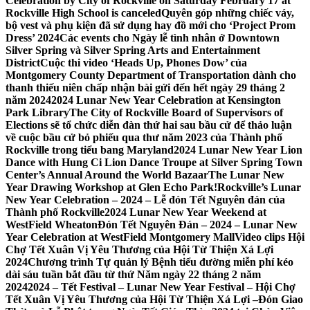
Celebration by City of Rockville on Saturday February 17 at
Rockville High School is canceled
Quyên góp những chiếc váy,
bộ vest và phụ kiện đã sử dụng hay đồ mới cho ‘Project Prom
Dress’ 2024
Các events cho Ngày lễ tình nhân ở Downtown
Silver Spring và Silver Spring Arts and Entertainment
District
Cuộc thi video ‘Heads Up, Phones Dow’ của
Montgomery County Department of Transportation dành cho
thanh thiếu niên chấp nhận bài gửi đến hết ngày 29 tháng 2
năm 2024
2024 Lunar New Year Celebration at Kensington
Park Library
The City of Rockville Board of Supervisors of
Elections sẽ tổ chức diễn đàn thứ hai sau bầu cử để thảo luận
về cuộc bầu cử bỏ phiếu qua thư năm 2023 của Thành phố
Rockville trong tiểu bang Maryland
2024 Lunar New Year Lion
Dance with Hung Ci Lion Dance Troupe at Silver Spring Town
Center’s Annual Around the World Bazaar
The Lunar New
Year Drawing Workshop at Glen Echo Park!
Rockville’s Lunar
New Year Celebration – 2024 – Lễ đón Tết Nguyên đán của
Thành phố Rockville
2024 Lunar New Year Weekend at
WestField Wheaton
Đón Tết Nguyên Đán – 2024 – Lunar New
Year Celebration at WestField Montgomery Mall
Video clips Hội
Chợ Tết Xuân Vị Yêu Thương của Hội Từ Thiện Xá Lợi
2024
Chương trình Tự quản lý Bệnh tiểu đường miễn phí kéo
dài sáu tuần bắt đầu từ thứ Năm ngày 22 tháng 2 năm
2024
2024 – Tết Festival – Lunar New Year Festival – Hội Chợ
Tết Xuân Vị Yêu Thương của Hội Từ Thiện Xá Lợi –
Đón Giao