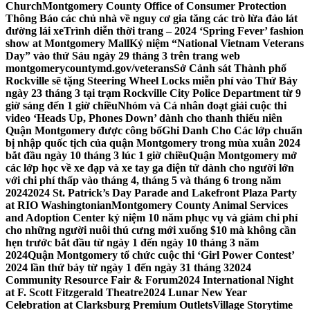
Church
Montgomery County Office of Consumer Protection
Thông Báo các chủ nhà về nguy cơ gia tăng các trò lừa đảo lát
đường lái xe
Trình diễn thời trang – 2024 ‘Spring Fever’ fashion
show at Montgomery Mall
Kỷ niệm “National Vietnam Veterans
Day” vào thứ Sáu ngày 29 tháng 3 trên trang web
montgomerycountymd.gov/veterans
Sở Cảnh sát Thành phố
Rockville sẽ tặng Steering Wheel Locks miễn phí vào Thứ Bảy
ngày 23 tháng 3 tại trạm Rockville City Police Department từ 9
giờ sáng đến 1 giờ chiều
Nhóm và Cá nhân đoạt giải cuộc thi
video ‘Heads Up, Phones Down’ dành cho thanh thiếu niên
Quận Montgomery được công bố
Ghi Danh Cho Các lớp chuẩn
bị nhập quốc tịch của quận Montgomery trong mùa xuân 2024
bắt đầu ngày 10 tháng 3 lúc 1 giờ chiều
Quận Montgomery mở
các lớp học về xe đạp và xe tay ga điện tử dành cho người lớn
với chi phí thấp vào tháng 4, tháng 5 và tháng 6 trong năm
2024
2024 St. Patrick’s Day Parade and Lakefront Plaza Party
at RIO Washingtonian
Montgomery County Animal Services
and Adoption Center kỷ niệm 10 năm phục vụ và giảm chi phí
cho những người nuôi thú cưng mới xuống $10 mà không cần
hẹn trước bắt đầu từ ngày 1 đến ngày 10 tháng 3 năm
2024
Quận Montgomery tổ chức cuộc thi ‘Girl Power Contest’
2024 lần thứ bảy từ ngày 1 đến ngày 31 tháng 3
2024
Community Resource Fair & Forum
2024 International Night
at F. Scott Fitzgerald Theatre
2024 Lunar New Year
Celebration at Clarksburg Premium Outlets
Village Storytime