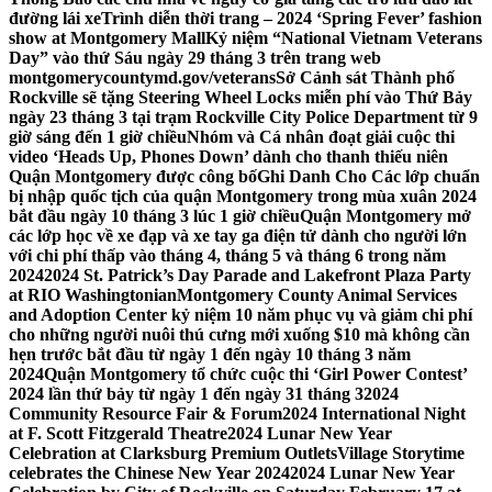
đường lái xe
Trình diễn thời trang – 2024 ‘Spring Fever’ fashion
show at Montgomery Mall
Kỷ niệm “National Vietnam Veterans
Day” vào thứ Sáu ngày 29 tháng 3 trên trang web
montgomerycountymd.gov/veterans
Sở Cảnh sát Thành phố
Rockville sẽ tặng Steering Wheel Locks miễn phí vào Thứ Bảy
ngày 23 tháng 3 tại trạm Rockville City Police Department từ 9
giờ sáng đến 1 giờ chiều
Nhóm và Cá nhân đoạt giải cuộc thi
video ‘Heads Up, Phones Down’ dành cho thanh thiếu niên
Quận Montgomery được công bố
Ghi Danh Cho Các lớp chuẩn
bị nhập quốc tịch của quận Montgomery trong mùa xuân 2024
bắt đầu ngày 10 tháng 3 lúc 1 giờ chiều
Quận Montgomery mở
các lớp học về xe đạp và xe tay ga điện tử dành cho người lớn
với chi phí thấp vào tháng 4, tháng 5 và tháng 6 trong năm
2024
2024 St. Patrick’s Day Parade and Lakefront Plaza Party
at RIO Washingtonian
Montgomery County Animal Services
and Adoption Center kỷ niệm 10 năm phục vụ và giảm chi phí
cho những người nuôi thú cưng mới xuống $10 mà không cần
hẹn trước bắt đầu từ ngày 1 đến ngày 10 tháng 3 năm
2024
Quận Montgomery tổ chức cuộc thi ‘Girl Power Contest’
2024 lần thứ bảy từ ngày 1 đến ngày 31 tháng 3
2024
Community Resource Fair & Forum
2024 International Night
at F. Scott Fitzgerald Theatre
2024 Lunar New Year
Celebration at Clarksburg Premium Outlets
Village Storytime
celebrates the Chinese New Year 2024
2024 Lunar New Year