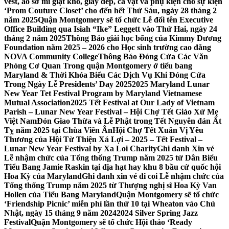
vest, áo sơ mi giặt khô, giày dép, cà vạt và phụ kiện cho sự kiện
‘Prom Couture Closet’ cho đến hết Thứ Sáu, ngày 28 tháng 2
năm 2025
Quận Montgomery sẽ tổ chức Lễ đổi tên Executive
Office Building qua Isiah “Ike” Leggett vào Thứ Hai, ngày 24
tháng 2 năm 2025
Thông Báo giải học bổng của Kimmy Dương
Foundation năm 2025 – 2026 cho Học sinh trường cao đẳng
NOVA Community College
Thông Báo Đóng Cửa Các Văn
Phòng Cơ Quan Trong quận Montgomery ở tiểu bang
Maryland & Thời Khóa Biểu Các Dịch Vụ Khi Đóng Cửa
Trong Ngày Lễ Presidents’ Day 2025
2025 Maryland Lunar
New Year Tet Festival Program by Maryland Vietnamese
Mutual Association
2025 Tết Festival at Our Lady of Vietnam
Parish – Lunar New Year Festival – Hội Chợ Tết Giáo Xứ Mẹ
Việt Nam
Đón Giao Thừa và Lễ Phật trong Tết Nguyên đán Ất
Tỵ năm 2025 tại Chùa Viên Ân
Hội Chợ Tết Xuân Vị Yêu
Thương của Hội Từ Thiện Xá Lợi – 2025 – Tết Festival –
Lunar New Year Festival by Xa Loi Charity
Ghi danh Xin vé
Lễ nhậm chức của Tổng thống Trump năm 2025 từ Dân Biểu
Tiểu Bang Jamie Raskin tại địa hạt hay khu 8 bầu cử quốc hội
Hoa Kỳ của Maryland
Ghi danh xin vé đi coi Lễ nhậm chức của
Tổng thống Trump năm 2025 từ Thượng nghị sĩ Hoa Kỳ Van
Hollen của Tiểu Bang Maryland
Quận Montgomery sẽ tổ chức
‘Friendship Picnic’ miễn phí lần thứ 10 tại Wheaton vào Chủ
Nhật, ngày 15 tháng 9 năm 2024
2024 Silver Spring Jazz
Festival
Quận Montgomery sẽ tổ chức Hội thảo ‘Ready