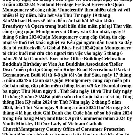
6 năm 2024
2024 Scotland Heritage Festival Fireworks
Quận
Montgomery sẽ công nhận ‘Juneteenth’ theo nhiều cách và với
nhiều lễ kỷ niệm, hầu hết vào Thứ Tư ngày 19 tháng
Sáu
Michael Hayes sẽ biểu diễn các bài hát từ sân khấu
Broadway và Opera trong buổi biểu diễn miễn phí tại Thư viện
công cộng quận Montgomery ở Olney vào Chủ nhật, ngày 9
tháng 6 năm 2024
Quận Montgomery cung cấp thông tin cập
nhật về thời tiết khắc nghiệt và Kêu gọi người dân tránh xa dây
điện bị rơi
Rockville’s Global Bites Fest 2024
Quận Montgomery
tổ chức buổi mở cửa cho người tìm việc vào ngày 5 tháng 6
năm 2024 tại County’s Executive Office Building
Celebration
Buddha’s Birthday at Vien An Buddhist Association
‘Roller
Disco’ miễn phí tại Công viên Ridge Road Recreational Park ở
Germantown Buổi tối từ 6-8 giờ tối vào thứ Sáu, ngày 17 tháng
5 năm 2024
Sở Cảnh sát Quận Montgomery cung cấp miễn phí
các bản nâng cấp phần mềm chống trộm với Xe Hyundai trong
ba ngày: Thứ Năm ngày 9 , Thứ Sáu ngày 10 và Thứ Bảy ngày
11 tháng 5 năm 2024
Bỏ phiếu sớm cho Cuộc bầu cử sơ bộ Tổng
thống Hoa Kỳ năm 2024 từ Thứ Năm ngày 2 tháng 5 năm
2024, đến Thứ Năm ngày 9 tháng 5 năm 2024
Thứ Ba ngày 23
tháng 4 là hạn chót Ghi Danh cho Cuộc bầu cử sơ bộ năm 2024
trong tiểu bang Maryland
Black April Commemoration 2024 by
Youth Ministry Of Our Lady of Vietnam Catholic
Church
Montgomery County Office of Consumer Protection
Thông Báo các chủ nhà về nguy cơ gia tăng các trò lừa đảo lát