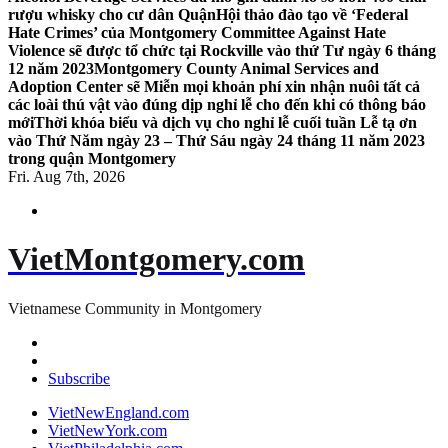
rượu whisky cho cư dân Quận
Hội thảo đào tạo về ‘Federal
Hate Crimes’ của Montgomery Committee Against Hate
Violence sẽ được tổ chức tại Rockville vào thứ Tư ngày 6 tháng
12 năm 2023
Montgomery County Animal Services and
Adoption Center sẽ Miễn mọi khoản phí xin nhận nuôi tất cả
các loài thú vật vào đúng dịp nghỉ lễ cho đến khi có thông báo
mới
Thời khóa biểu và dịch vụ cho nghỉ lễ cuối tuần Lễ tạ ơn
vào Thứ Năm ngày 23 – Thứ Sáu ngày 24 tháng 11 năm 2023
trong quận Montgomery
Fri. Aug 7th, 2026
VietMontgomery.com
Vietnamese Community in Montgomery
Subscribe
VietNewEngland.com
VietNewYork.com