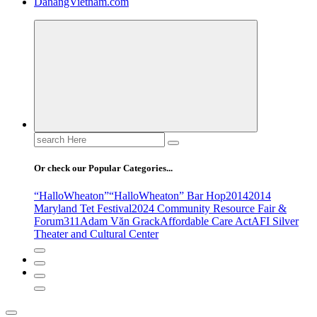
DanangVietnam.com
Search
for:
Or check our Popular Categories...
“HalloWheaton”
“HalloWheaton” Bar Hop
2014
2014
Maryland Tet Festival
2024 Community Resource Fair &
Forum
311
Adam Văn Grack
Affordable Care Act
AFI Silver
Theater and Cultural Center