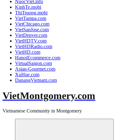
NuocViet.info
KinhTe.mobi
ThiTruong.mobi
VietTampa.com
VietChicago.com
VietSanJose.com
VietDenver.com
VietHDTV.com
VietHDRadio.com
VietHD.com
HanoiEcommerce.com
VirtualSaigon.com
Asian-Gourmet.com
XuHue.com
DanangVietnam.com
VietMontgomery.com
Vietnamese Community in Montgomery