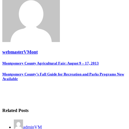
webmasterVMont
Post
Montgomery County Agricultural Fair: August 9 – 17, 2013
navigation
Montgomery County’s Fall Guide for Recreation and Parks Programs Now
Available
Related Posts
adminVM