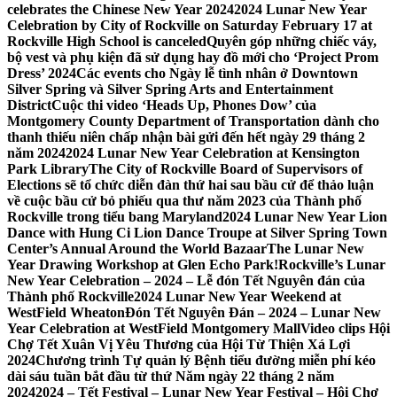
celebrates the Chinese New Year 2024
2024 Lunar New Year
Celebration by City of Rockville on Saturday February 17 at
Rockville High School is canceled
Quyên góp những chiếc váy,
bộ vest và phụ kiện đã sử dụng hay đồ mới cho ‘Project Prom
Dress’ 2024
Các events cho Ngày lễ tình nhân ở Downtown
Silver Spring và Silver Spring Arts and Entertainment
District
Cuộc thi video ‘Heads Up, Phones Dow’ của
Montgomery County Department of Transportation dành cho
thanh thiếu niên chấp nhận bài gửi đến hết ngày 29 tháng 2
năm 2024
2024 Lunar New Year Celebration at Kensington
Park Library
The City of Rockville Board of Supervisors of
Elections sẽ tổ chức diễn đàn thứ hai sau bầu cử để thảo luận
về cuộc bầu cử bỏ phiếu qua thư năm 2023 của Thành phố
Rockville trong tiểu bang Maryland
2024 Lunar New Year Lion
Dance with Hung Ci Lion Dance Troupe at Silver Spring Town
Center’s Annual Around the World Bazaar
The Lunar New
Year Drawing Workshop at Glen Echo Park!
Rockville’s Lunar
New Year Celebration – 2024 – Lễ đón Tết Nguyên đán của
Thành phố Rockville
2024 Lunar New Year Weekend at
WestField Wheaton
Đón Tết Nguyên Đán – 2024 – Lunar New
Year Celebration at WestField Montgomery Mall
Video clips Hội
Chợ Tết Xuân Vị Yêu Thương của Hội Từ Thiện Xá Lợi
2024
Chương trình Tự quản lý Bệnh tiểu đường miễn phí kéo
dài sáu tuần bắt đầu từ thứ Năm ngày 22 tháng 2 năm
2024
2024 – Tết Festival – Lunar New Year Festival – Hội Chợ