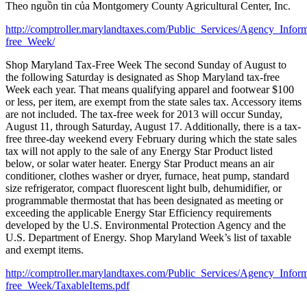
Theo nguồn tin của Montgomery County Agricultural Center, Inc.
http://comptroller.marylandtaxes.com/Public_Services/Agency_Infor
free_Week/
Shop Maryland Tax-Free Week The second Sunday of August to
the following Saturday is designated as Shop Maryland tax-free
Week each year. That means qualifying apparel and footwear $100
or less, per item, are exempt from the state sales tax. Accessory items
are not included. The tax-free week for 2013 will occur Sunday,
August 11, through Saturday, August 17. Additionally, there is a tax-
free three-day weekend every February during which the state sales
tax will not apply to the sale of any Energy Star Product listed
below, or solar water heater. Energy Star Product means an air
conditioner, clothes washer or dryer, furnace, heat pump, standard
size refrigerator, compact fluorescent light bulb, dehumidifier, or
programmable thermostat that has been designated as meeting or
exceeding the applicable Energy Star Efficiency requirements
developed by the U.S. Environmental Protection Agency and the
U.S. Department of Energy. Shop Maryland Week’s list of taxable
and exempt items.
http://comptroller.marylandtaxes.com/Public_Services/Agency_Infor
free_Week/TaxableItems.pdf