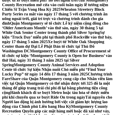
được đi xe buýt miễn phí
7 hồ bơi ngoài trời của Montgomery
County Recreation mở cửa vào cuối tuần ngày lễ tưởng niệm
Chiến Sĩ Trận Vong Hoa Kỳ 2025
Wheaton Streetery Block
Party Series ra mắt vào ngày 17 tháng 5 với chương trình ăn
uống ngoài trời, giải trí trực và chương trình dành cho gia
đình
Quận Montgomery sẽ tổ chức Lễ kỷ niệm cộng đồng cho
‘Older Americans Month’ vào thứ sáu, ngày 30 tháng 5 tại
White Oak Senior Center trong thành phố Silver Spring
Sự
kiện ‘Truck Day’ miễn phí tại thành phố Rockville vào thứ bảy,
ngày 17 tháng 5 năm 2025
Xe buýt từ White Oak Shopping
Center tham dự Đại Lễ Phật Đản tổ chức tại Thủ Đô
Washington DC
Montgomery County Office of Procurement sẽ
tổ chức sự kiện ‘Montgomery County is Open for Business’ vào
thứ Hai, ngày 31 tháng 3 năm 2025 tại Silver
Spring
Montgomery County Animal Services and Adoption
Cente tổ chức Sự kiện Nhận nuôi Chó miễn phí “Find Your
Lucky Pup” từ ngày 14 đến 17 tháng 3 năm 2025
Chương trình
FareShare của Quận Montgomery cung cấp cho Nhân viên làm
việc tại Quận Montgomery có thể nhận được tới 325 đô la một
tháng để giúp trang trải chi phí đi lại bằng phương tiện công
cộng
Hành khách đi xe buýt Metro hoặc tàu hỏa sẽ được miễn
phí khi chuyển qua xe buýt Ride On trong ngày
Tài nguyên cho
Người lao động bị ảnh hưởng bởi việc cắt giảm lực lượng lao
động của Chính phủ Liên bang Hoa Kỳ
Montgomery County
Recreation Quyên góp các mặt hàng mới hoặc đã xài như váy,