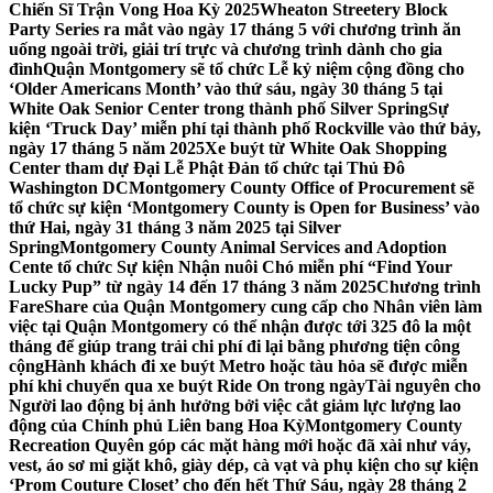
Chiến Sĩ Trận Vong Hoa Kỳ 2025
Wheaton Streetery Block
Party Series ra mắt vào ngày 17 tháng 5 với chương trình ăn
uống ngoài trời, giải trí trực và chương trình dành cho gia
đình
Quận Montgomery sẽ tổ chức Lễ kỷ niệm cộng đồng cho
‘Older Americans Month’ vào thứ sáu, ngày 30 tháng 5 tại
White Oak Senior Center trong thành phố Silver Spring
Sự
kiện ‘Truck Day’ miễn phí tại thành phố Rockville vào thứ bảy,
ngày 17 tháng 5 năm 2025
Xe buýt từ White Oak Shopping
Center tham dự Đại Lễ Phật Đản tổ chức tại Thủ Đô
Washington DC
Montgomery County Office of Procurement sẽ
tổ chức sự kiện ‘Montgomery County is Open for Business’ vào
thứ Hai, ngày 31 tháng 3 năm 2025 tại Silver
Spring
Montgomery County Animal Services and Adoption
Cente tổ chức Sự kiện Nhận nuôi Chó miễn phí “Find Your
Lucky Pup” từ ngày 14 đến 17 tháng 3 năm 2025
Chương trình
FareShare của Quận Montgomery cung cấp cho Nhân viên làm
việc tại Quận Montgomery có thể nhận được tới 325 đô la một
tháng để giúp trang trải chi phí đi lại bằng phương tiện công
cộng
Hành khách đi xe buýt Metro hoặc tàu hỏa sẽ được miễn
phí khi chuyển qua xe buýt Ride On trong ngày
Tài nguyên cho
Người lao động bị ảnh hưởng bởi việc cắt giảm lực lượng lao
động của Chính phủ Liên bang Hoa Kỳ
Montgomery County
Recreation Quyên góp các mặt hàng mới hoặc đã xài như váy,
vest, áo sơ mi giặt khô, giày dép, cà vạt và phụ kiện cho sự kiện
‘Prom Couture Closet’ cho đến hết Thứ Sáu, ngày 28 tháng 2