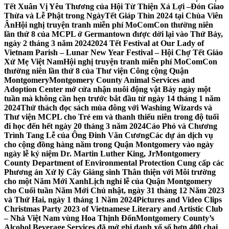
Tết Xuân Vị Yêu Thương của Hội Từ Thiện Xá Lợi –
Đón Giao
Thừa và Lễ Phật trong NgàyTết Giáp Thìn 2024 tại Chùa Viên
Ân
Hội nghị truyện tranh miễn phí MoComCon thường niên
lần thứ 8 của MCPL ở Germantown được dời lại vào Thứ Bảy,
ngày 2 tháng 3 năm 2024
2024 Tết Festival at Our Lady of
Vietnam Parish – Lunar New Year Festival – Hội Chợ Tết Giáo
Xứ Mẹ Việt Nam
Hội nghị truyện tranh miễn phí MoComCon
thường niên lần thứ 8 của Thư viện Công cộng Quận
Montgomery
Montgomery County Animal Services and
Adoption Center mở cửa nhận nuôi động vật Bảy ngày một
tuần mà không cần hẹn trước bắt đầu từ ngày 14 tháng 1 năm
2024
Thử thách đọc sách mùa đông với Washing Wizards và
Thư viện MCPL cho Trẻ em và thanh thiếu niên trong độ tuổi
đi học đến hết ngày 20 tháng 3 năm 2024
Cáo Phó và Chương
Trình Tang Lễ của Ông Đinh Văn Cương
Các dự án dịch vụ
cho cộng đồng hàng năm trong Quận Montgomery vào ngày
ngày lễ kỷ niệm Dr. Martin Luther King, Jr
Montgomery
County Department of Environmental Protection Cung cấp các
Phương án Xử lý Cây Giáng sinh Thân thiện với Môi trường
cho một Năm Mới Xanh
Lịch nghỉ lễ của Quận Montgomery
cho Cuối tuần Năm Mới Chủ nhật, ngày 31 tháng 12 Năm 2023
và Thứ Hai, ngày 1 tháng 1 Năm 2024
Pictures and Video Clips
Christmas Party 2023 of Vietnamese Literary and Artistic Club
– Nhà Việt Nam vùng Hoa Thịnh Đốn
Montgomery County’s
Alcohol Beverage Services đã mở ghi danh xổ số hơn 400 chai