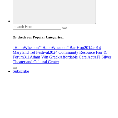
Search
for:
Or check our Popular Categories...
“HalloWheaton”
“HalloWheaton” Bar Hop
2014
2014
Maryland Tet Festival
2024 Community Resource Fair &
Forum
311
Adam Văn Grack
Affordable Care Act
AFI Silver
Theater and Cultural Center
Subscribe