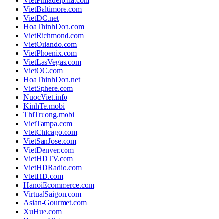
VietPhiladelphia.com
VietBaltimore.com
VietDC.net
HoaThinhDon.com
VietRichmond.com
VietOrlando.com
VietPhoenix.com
VietLasVegas.com
VietOC.com
HoaThinhDon.net
VietSphere.com
NuocViet.info
KinhTe.mobi
ThiTruong.mobi
VietTampa.com
VietChicago.com
VietSanJose.com
VietDenver.com
VietHDTV.com
VietHDRadio.com
VietHD.com
HanoiEcommerce.com
VirtualSaigon.com
Asian-Gourmet.com
XuHue.com