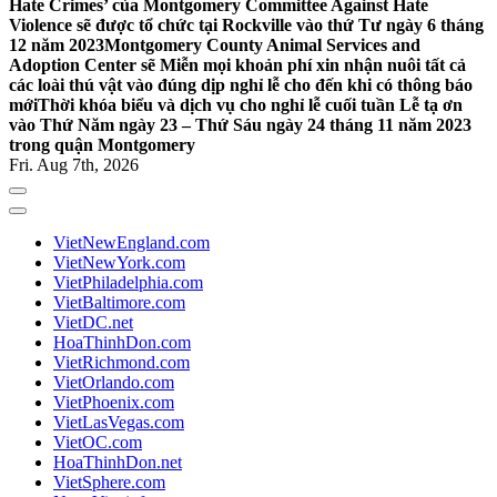
Hate Crimes’ của Montgomery Committee Against Hate
Violence sẽ được tổ chức tại Rockville vào thứ Tư ngày 6 tháng
12 năm 2023
Montgomery County Animal Services and
Adoption Center sẽ Miễn mọi khoản phí xin nhận nuôi tất cả
các loài thú vật vào đúng dịp nghỉ lễ cho đến khi có thông báo
mới
Thời khóa biểu và dịch vụ cho nghỉ lễ cuối tuần Lễ tạ ơn
vào Thứ Năm ngày 23 – Thứ Sáu ngày 24 tháng 11 năm 2023
trong quận Montgomery
Fri. Aug 7th, 2026
VietNewEngland.com
VietNewYork.com
VietPhiladelphia.com
VietBaltimore.com
VietDC.net
HoaThinhDon.com
VietRichmond.com
VietOrlando.com
VietPhoenix.com
VietLasVegas.com
VietOC.com
HoaThinhDon.net
VietSphere.com