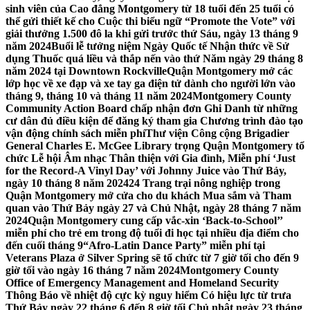
sinh viên của Cao đẳng Montgomery từ 18 tuổi đến 25 tuổi có
thể gửi thiết kế cho Cuộc thi biểu ngữ “Promote the Vote” với
giải thưởng 1.500 đô la khi gửi trước thứ Sáu, ngày 13 tháng 9
năm 2024
Buổi lễ tưởng niệm Ngày Quốc tế Nhận thức về Sử
dụng Thuốc quá liều và thắp nến vào thứ Năm ngày 29 tháng 8
năm 2024 tại Downtown Rockville
Quận Montgomery mở các
lớp học về xe đạp và xe tay ga điện tử dành cho người lớn vào
tháng 9, tháng 10 và tháng 11 năm 2024
Montgomery County
Community Action Board chấp nhận đơn Ghi Danh từ những
cư dân đủ điều kiện để đăng ký tham gia Chương trình đào tạo
vận động chính sách miễn phí
Thư viện Công cộng Brigadier
General Charles E. McGee Library trọng Quận Montgomery tổ
chức Lễ hội Âm nhạc Thân thiện với Gia đình, Miễn phí ‘Just
for the Record-A Vinyl Day’ với Johnny Juice vào Thứ Bảy,
ngày 10 tháng 8 năm 2024
24 Trang trại nông nghiệp trong
Quận Montgomery mở cửa cho du khách Mua sắm và Tham
quan vào Thứ Bảy ngày 27 và Chủ Nhật, ngày 28 tháng 7 năm
2024
Quận Montgomery cung cấp vắc-xin ‘Back-to-School’’
miễn phí cho trẻ em trong độ tuổi đi học tại nhiều địa điểm cho
đến cuối tháng 9
“Afro-Latin Dance Party” miễn phí tại
Veterans Plaza ở Silver Spring sẽ tổ chức từ 7 giờ tối cho đến 9
giờ tối vào ngày 16 tháng 7 năm 2024
Montgomery County
Office of Emergency Management and Homeland Security
Thông Báo về nhiệt độ cực kỳ nguy hiểm Có hiệu lực từ trưa
Thứ Bảy ngày 22 tháng 6 đến 8 giờ tối Chủ nhật ngày 23 tháng