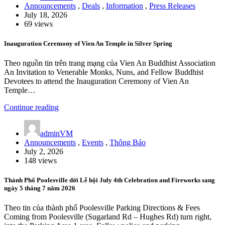
Announcements
,
Deals
,
Information
,
Press Releases
July 18, 2026
69 views
Inauguration Ceremony of Vien An Temple in Silver Spring
Theo nguồn tin trên trang mạng của Vien An Buddhist Association
An Invitation to Venerable Monks, Nuns, and Fellow Buddhist
Devotees to attend the Inauguration Ceremony of Vien An
Temple…
Continue reading
adminVM
Announcements
,
Events
,
Thông Báo
July 2, 2026
148 views
Thành Phố Poolesville dời Lễ hội July 4th Celebration and Fireworks sang
ngày 5 tháng 7 năm 2026
Theo tin của thành phố Poolesville Parking Directions & Fees
Coming from Poolesville (Sugarland Rd – Hughes Rd) turn right,