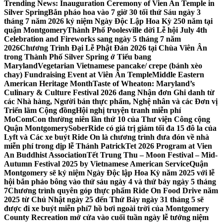
Trending News:
Inauguration Ceremony of Vien An Temple in
Silver Spring
Bắn pháo hoa vào 7 giờ 30 tối thứ Sáu ngày 3
tháng 7 năm 2026 kỷ niệm Ngày Độc Lập Hoa Kỳ 250 năm tại
quận Montgomery
Thành Phố Poolesville dời Lễ hội July 4th
Celebration and Fireworks sang ngày 5 tháng 7 năm
2026
Chương Trình Đại Lễ Phật Đản 2026 tại Chùa Viên Ân
trong Thành Phố Silver Spring ở Tiểu bang
Maryland
Vegetarian Vietnamese pancake/ crepe (bánh xèo
chay) Fundraising Event at Viên Ân Temple
Middle Eastern
American Heritage Month
Taste of Wheaton: Maryland’s
Culinary & Culture Festival 2026 đang Nhận đơn Ghi danh từ
các Nhà hàng, Người bán thực phẩm, Nghệ nhân và các Đơn vị
Triển lãm Cộng đồng
Hội nghị truyện tranh miễn phí
MoComCon thường niên lần thứ 10 của Thư viện Công cộng
Quận Montgomery
SoberRide có giá trị giảm tối đa 15 đô la của
Lyft và Các xe buýt Ride On là chương trình đưa đón về nhà
miễn phí trong dịp lễ Thánh Patrick
Tet 2026 Program at Vien
An Buddhist Association
Tết Trung Thu – Moon Festival – Mid-
Autumn Festival 2025 by Vietnamese American Service
Quận
Montgomery sẽ kỷ niệm Ngày Độc lập Hoa Kỳ năm 2025 với lễ
hội bắn pháo bông vào thứ sáu ngày 4 và thứ bảy ngày 5 tháng
7
Chương trình quyên góp thực phẩm Ride On Food Drive năm
2025 từ Chủ Nhật ngày 25 đến Thứ Bảy ngày 31 tháng 5 sẽ
được đi xe buýt miễn phí
7 hồ bơi ngoài trời của Montgomery
County Recreation mở cửa vào cuối tuần ngày lễ tưởng niệm