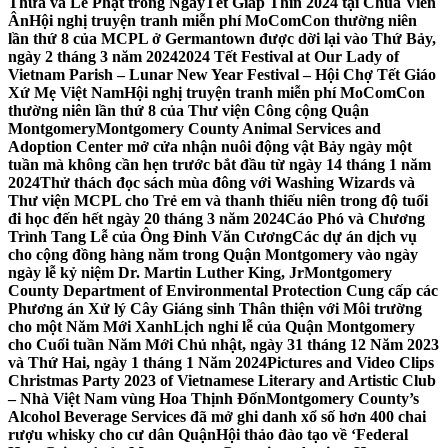
Thừa và Lễ Phật trong NgàyTết Giáp Thìn 2024 tại Chùa Viên
Ân
Hội nghị truyện tranh miễn phí MoComCon thường niên
lần thứ 8 của MCPL ở Germantown được dời lại vào Thứ Bảy,
ngày 2 tháng 3 năm 2024
2024 Tết Festival at Our Lady of
Vietnam Parish – Lunar New Year Festival – Hội Chợ Tết Giáo
Xứ Mẹ Việt Nam
Hội nghị truyện tranh miễn phí MoComCon
thường niên lần thứ 8 của Thư viện Công cộng Quận
Montgomery
Montgomery County Animal Services and
Adoption Center mở cửa nhận nuôi động vật Bảy ngày một
tuần mà không cần hẹn trước bắt đầu từ ngày 14 tháng 1 năm
2024
Thử thách đọc sách mùa đông với Washing Wizards và
Thư viện MCPL cho Trẻ em và thanh thiếu niên trong độ tuổi
đi học đến hết ngày 20 tháng 3 năm 2024
Cáo Phó và Chương
Trình Tang Lễ của Ông Đinh Văn Cương
Các dự án dịch vụ
cho cộng đồng hàng năm trong Quận Montgomery vào ngày
ngày lễ kỷ niệm Dr. Martin Luther King, Jr
Montgomery
County Department of Environmental Protection Cung cấp các
Phương án Xử lý Cây Giáng sinh Thân thiện với Môi trường
cho một Năm Mới Xanh
Lịch nghỉ lễ của Quận Montgomery
cho Cuối tuần Năm Mới Chủ nhật, ngày 31 tháng 12 Năm 2023
và Thứ Hai, ngày 1 tháng 1 Năm 2024
Pictures and Video Clips
Christmas Party 2023 of Vietnamese Literary and Artistic Club
– Nhà Việt Nam vùng Hoa Thịnh Đốn
Montgomery County’s
Alcohol Beverage Services đã mở ghi danh xổ số hơn 400 chai
rượu whisky cho cư dân Quận
Hội thảo đào tạo về ‘Federal