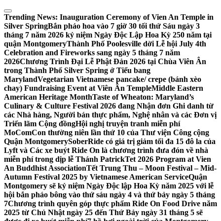
Skip
to
Trending News:
Inauguration Ceremony of Vien An Temple in
content
Silver Spring
Bắn pháo hoa vào 7 giờ 30 tối thứ Sáu ngày 3
tháng 7 năm 2026 kỷ niệm Ngày Độc Lập Hoa Kỳ 250 năm tại
quận Montgomery
Thành Phố Poolesville dời Lễ hội July 4th
Celebration and Fireworks sang ngày 5 tháng 7 năm
2026
Chương Trình Đại Lễ Phật Đản 2026 tại Chùa Viên Ân
trong Thành Phố Silver Spring ở Tiểu bang
Maryland
Vegetarian Vietnamese pancake/ crepe (bánh xèo
chay) Fundraising Event at Viên Ân Temple
Middle Eastern
American Heritage Month
Taste of Wheaton: Maryland’s
Culinary & Culture Festival 2026 đang Nhận đơn Ghi danh từ
các Nhà hàng, Người bán thực phẩm, Nghệ nhân và các Đơn vị
Triển lãm Cộng đồng
Hội nghị truyện tranh miễn phí
MoComCon thường niên lần thứ 10 của Thư viện Công cộng
Quận Montgomery
SoberRide có giá trị giảm tối đa 15 đô la của
Lyft và Các xe buýt Ride On là chương trình đưa đón về nhà
miễn phí trong dịp lễ Thánh Patrick
Tet 2026 Program at Vien
An Buddhist Association
Tết Trung Thu – Moon Festival – Mid-
Autumn Festival 2025 by Vietnamese American Service
Quận
Montgomery sẽ kỷ niệm Ngày Độc lập Hoa Kỳ năm 2025 với lễ
hội bắn pháo bông vào thứ sáu ngày 4 và thứ bảy ngày 5 tháng
7
Chương trình quyên góp thực phẩm Ride On Food Drive năm
2025 từ Chủ Nhật ngày 25 đến Thứ Bảy ngày 31 tháng 5 sẽ