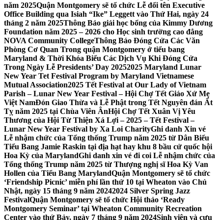
năm 2025
Quận Montgomery sẽ tổ chức Lễ đổi tên Executive
Office Building qua Isiah “Ike” Leggett vào Thứ Hai, ngày 24
tháng 2 năm 2025
Thông Báo giải học bổng của Kimmy Dương
Foundation năm 2025 – 2026 cho Học sinh trường cao đẳng
NOVA Community College
Thông Báo Đóng Cửa Các Văn
Phòng Cơ Quan Trong quận Montgomery ở tiểu bang
Maryland & Thời Khóa Biểu Các Dịch Vụ Khi Đóng Cửa
Trong Ngày Lễ Presidents’ Day 2025
2025 Maryland Lunar
New Year Tet Festival Program by Maryland Vietnamese
Mutual Association
2025 Tết Festival at Our Lady of Vietnam
Parish – Lunar New Year Festival – Hội Chợ Tết Giáo Xứ Mẹ
Việt Nam
Đón Giao Thừa và Lễ Phật trong Tết Nguyên đán Ất
Tỵ năm 2025 tại Chùa Viên Ân
Hội Chợ Tết Xuân Vị Yêu
Thương của Hội Từ Thiện Xá Lợi – 2025 – Tết Festival –
Lunar New Year Festival by Xa Loi Charity
Ghi danh Xin vé
Lễ nhậm chức của Tổng thống Trump năm 2025 từ Dân Biểu
Tiểu Bang Jamie Raskin tại địa hạt hay khu 8 bầu cử quốc hội
Hoa Kỳ của Maryland
Ghi danh xin vé đi coi Lễ nhậm chức của
Tổng thống Trump năm 2025 từ Thượng nghị sĩ Hoa Kỳ Van
Hollen của Tiểu Bang Maryland
Quận Montgomery sẽ tổ chức
‘Friendship Picnic’ miễn phí lần thứ 10 tại Wheaton vào Chủ
Nhật, ngày 15 tháng 9 năm 2024
2024 Silver Spring Jazz
Festival
Quận Montgomery sẽ tổ chức Hội thảo ‘Ready
Montgomery Seminar’ tại Wheaton Community Recreation
Center vào thứ Bảy, ngày 7 tháng 9 năm 2024
Sinh viên và cựu