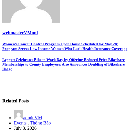
webmasterVMont
Post
Women’s Cancer Control Program Open House Scheduled for May 28;
Program Serves Low Income Women Who Lack Health Insurance Coverage
navigation
Leggett Celebrates Bike to Work Day by Offering Reduced Price Bikeshare
Memberships to County Employees; Also Announces Doubling of Bikeshare
Usage
Related Posts
adminVM
Events
,
Thông Báo
July 3, 2026