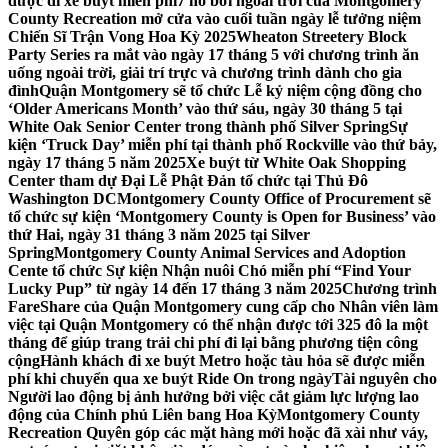
được đi xe buýt miễn phí
7 hồ bơi ngoài trời của Montgomery
County Recreation mở cửa vào cuối tuần ngày lễ tưởng niệm
Chiến Sĩ Trận Vong Hoa Kỳ 2025
Wheaton Streetery Block
Party Series ra mắt vào ngày 17 tháng 5 với chương trình ăn
uống ngoài trời, giải trí trực và chương trình dành cho gia
đình
Quận Montgomery sẽ tổ chức Lễ kỷ niệm cộng đồng cho
‘Older Americans Month’ vào thứ sáu, ngày 30 tháng 5 tại
White Oak Senior Center trong thành phố Silver Spring
Sự
kiện ‘Truck Day’ miễn phí tại thành phố Rockville vào thứ bảy,
ngày 17 tháng 5 năm 2025
Xe buýt từ White Oak Shopping
Center tham dự Đại Lễ Phật Đản tổ chức tại Thủ Đô
Washington DC
Montgomery County Office of Procurement sẽ
tổ chức sự kiện ‘Montgomery County is Open for Business’ vào
thứ Hai, ngày 31 tháng 3 năm 2025 tại Silver
Spring
Montgomery County Animal Services and Adoption
Cente tổ chức Sự kiện Nhận nuôi Chó miễn phí “Find Your
Lucky Pup” từ ngày 14 đến 17 tháng 3 năm 2025
Chương trình
FareShare của Quận Montgomery cung cấp cho Nhân viên làm
việc tại Quận Montgomery có thể nhận được tới 325 đô la một
tháng để giúp trang trải chi phí đi lại bằng phương tiện công
cộng
Hành khách đi xe buýt Metro hoặc tàu hỏa sẽ được miễn
phí khi chuyển qua xe buýt Ride On trong ngày
Tài nguyên cho
Người lao động bị ảnh hưởng bởi việc cắt giảm lực lượng lao
động của Chính phủ Liên bang Hoa Kỳ
Montgomery County
Recreation Quyên góp các mặt hàng mới hoặc đã xài như váy,