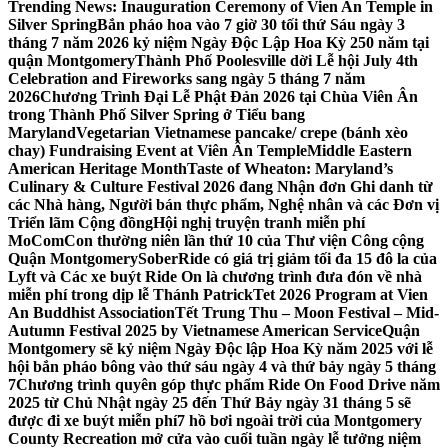
Trending News:
Inauguration Ceremony of Vien An Temple in
Silver Spring
Bắn pháo hoa vào 7 giờ 30 tối thứ Sáu ngày 3
tháng 7 năm 2026 kỷ niệm Ngày Độc Lập Hoa Kỳ 250 năm tại
quận Montgomery
Thành Phố Poolesville dời Lễ hội July 4th
Celebration and Fireworks sang ngày 5 tháng 7 năm
2026
Chương Trình Đại Lễ Phật Đản 2026 tại Chùa Viên Ân
trong Thành Phố Silver Spring ở Tiểu bang
Maryland
Vegetarian Vietnamese pancake/ crepe (bánh xèo
chay) Fundraising Event at Viên Ân Temple
Middle Eastern
American Heritage Month
Taste of Wheaton: Maryland’s
Culinary & Culture Festival 2026 đang Nhận đơn Ghi danh từ
các Nhà hàng, Người bán thực phẩm, Nghệ nhân và các Đơn vị
Triển lãm Cộng đồng
Hội nghị truyện tranh miễn phí
MoComCon thường niên lần thứ 10 của Thư viện Công cộng
Quận Montgomery
SoberRide có giá trị giảm tối đa 15 đô la của
Lyft và Các xe buýt Ride On là chương trình đưa đón về nhà
miễn phí trong dịp lễ Thánh Patrick
Tet 2026 Program at Vien
An Buddhist Association
Tết Trung Thu – Moon Festival – Mid-
Autumn Festival 2025 by Vietnamese American Service
Quận
Montgomery sẽ kỷ niệm Ngày Độc lập Hoa Kỳ năm 2025 với lễ
hội bắn pháo bông vào thứ sáu ngày 4 và thứ bảy ngày 5 tháng
7
Chương trình quyên góp thực phẩm Ride On Food Drive năm
2025 từ Chủ Nhật ngày 25 đến Thứ Bảy ngày 31 tháng 5 sẽ
được đi xe buýt miễn phí
7 hồ bơi ngoài trời của Montgomery
County Recreation mở cửa vào cuối tuần ngày lễ tưởng niệm