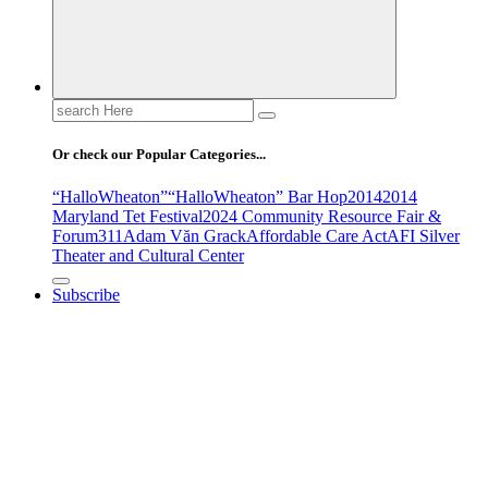
Search
for:
Or check our Popular Categories...
“HalloWheaton”
“HalloWheaton” Bar Hop
2014
2014
Maryland Tet Festival
2024 Community Resource Fair &
Forum
311
Adam Văn Grack
Affordable Care Act
AFI Silver
Theater and Cultural Center
Subscribe