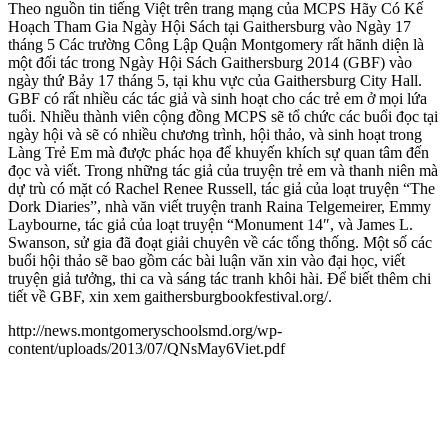
Theo nguồn tin tiếng Việt trên trang mạng của MCPS Hãy Có Kế
Hoạch Tham Gia Ngày Hội Sách tại Gaithersburg vào Ngày 17
tháng 5 Các trường Công Lập Quận Montgomery rất hãnh diện là
một đối tác trong Ngày Hội Sách Gaithersburg 2014 (GBF) vào
ngày thứ Bảy 17 tháng 5, tại khu vực của Gaithersburg City Hall.
GBF có rất nhiều các tác giả và sinh hoạt cho các trẻ em ở mọi lứa
tuổi. Nhiều thành viên cộng đồng MCPS sẽ tổ chức các buổi đọc tại
ngày hội và sẽ có nhiều chương trình, hội thảo, và sinh hoạt trong
Làng Trẻ Em mà được phác họa để khuyến khích sự quan tâm đến
đọc và viết. Trong những tác giả của truyện trẻ em và thanh niên mà
dự trù có mặt có Rachel Renee Russell, tác giả của loạt truyện “The
Dork Diaries”, nhà văn viết truyện tranh Raina Telgemeirer, Emmy
Laybourne, tác giả của loạt truyện “Monument 14″, và James L.
Swanson, sử gia đã đoạt giải chuyên về các tổng thống. Một số các
buổi hội thảo sẽ bao gồm các bài luận văn xin vào đại học, viết
truyện giả tưởng, thi ca và sáng tác tranh khôi hài. Để biết thêm chi
tiết về GBF, xin xem gaithersburgbookfestival.org/.
http://news.montgomeryschoolsmd.org/wp-
content/uploads/2013/07/QNsMay6Viet.pdf