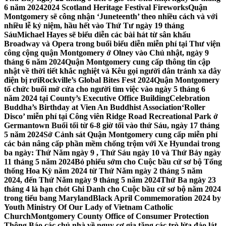
6 năm 2024
2024 Scotland Heritage Festival Fireworks
Quận
Montgomery sẽ công nhận ‘Juneteenth’ theo nhiều cách và với
nhiều lễ kỷ niệm, hầu hết vào Thứ Tư ngày 19 tháng
Sáu
Michael Hayes sẽ biểu diễn các bài hát từ sân khấu
Broadway và Opera trong buổi biểu diễn miễn phí tại Thư viện
công cộng quận Montgomery ở Olney vào Chủ nhật, ngày 9
tháng 6 năm 2024
Quận Montgomery cung cấp thông tin cập
nhật về thời tiết khắc nghiệt và Kêu gọi người dân tránh xa dây
điện bị rơi
Rockville’s Global Bites Fest 2024
Quận Montgomery
tổ chức buổi mở cửa cho người tìm việc vào ngày 5 tháng 6
năm 2024 tại County’s Executive Office Building
Celebration
Buddha’s Birthday at Vien An Buddhist Association
‘Roller
Disco’ miễn phí tại Công viên Ridge Road Recreational Park ở
Germantown Buổi tối từ 6-8 giờ tối vào thứ Sáu, ngày 17 tháng
5 năm 2024
Sở Cảnh sát Quận Montgomery cung cấp miễn phí
các bản nâng cấp phần mềm chống trộm với Xe Hyundai trong
ba ngày: Thứ Năm ngày 9 , Thứ Sáu ngày 10 và Thứ Bảy ngày
11 tháng 5 năm 2024
Bỏ phiếu sớm cho Cuộc bầu cử sơ bộ Tổng
thống Hoa Kỳ năm 2024 từ Thứ Năm ngày 2 tháng 5 năm
2024, đến Thứ Năm ngày 9 tháng 5 năm 2024
Thứ Ba ngày 23
tháng 4 là hạn chót Ghi Danh cho Cuộc bầu cử sơ bộ năm 2024
trong tiểu bang Maryland
Black April Commemoration 2024 by
Youth Ministry Of Our Lady of Vietnam Catholic
Church
Montgomery County Office of Consumer Protection
Thông Báo các chủ nhà về nguy cơ gia tăng các trò lừa đảo lát