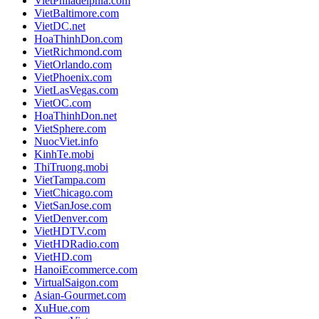
VietPhiladelphia.com
VietBaltimore.com
VietDC.net
HoaThinhDon.com
VietRichmond.com
VietOrlando.com
VietPhoenix.com
VietLasVegas.com
VietOC.com
HoaThinhDon.net
VietSphere.com
NuocViet.info
KinhTe.mobi
ThiTruong.mobi
VietTampa.com
VietChicago.com
VietSanJose.com
VietDenver.com
VietHDTV.com
VietHDRadio.com
VietHD.com
HanoiEcommerce.com
VirtualSaigon.com
Asian-Gourmet.com
XuHue.com