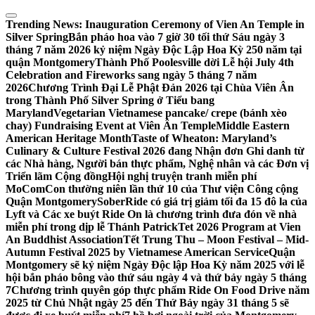
Skip
to
Trending News:
Inauguration Ceremony of Vien An Temple in
content
Silver Spring
Bắn pháo hoa vào 7 giờ 30 tối thứ Sáu ngày 3
tháng 7 năm 2026 kỷ niệm Ngày Độc Lập Hoa Kỳ 250 năm tại
quận Montgomery
Thành Phố Poolesville dời Lễ hội July 4th
Celebration and Fireworks sang ngày 5 tháng 7 năm
2026
Chương Trình Đại Lễ Phật Đản 2026 tại Chùa Viên Ân
trong Thành Phố Silver Spring ở Tiểu bang
Maryland
Vegetarian Vietnamese pancake/ crepe (bánh xèo
chay) Fundraising Event at Viên Ân Temple
Middle Eastern
American Heritage Month
Taste of Wheaton: Maryland’s
Culinary & Culture Festival 2026 đang Nhận đơn Ghi danh từ
các Nhà hàng, Người bán thực phẩm, Nghệ nhân và các Đơn vị
Triển lãm Cộng đồng
Hội nghị truyện tranh miễn phí
MoComCon thường niên lần thứ 10 của Thư viện Công cộng
Quận Montgomery
SoberRide có giá trị giảm tối đa 15 đô la của
Lyft và Các xe buýt Ride On là chương trình đưa đón về nhà
miễn phí trong dịp lễ Thánh Patrick
Tet 2026 Program at Vien
An Buddhist Association
Tết Trung Thu – Moon Festival – Mid-
Autumn Festival 2025 by Vietnamese American Service
Quận
Montgomery sẽ kỷ niệm Ngày Độc lập Hoa Kỳ năm 2025 với lễ
hội bắn pháo bông vào thứ sáu ngày 4 và thứ bảy ngày 5 tháng
7
Chương trình quyên góp thực phẩm Ride On Food Drive năm
2025 từ Chủ Nhật ngày 25 đến Thứ Bảy ngày 31 tháng 5 sẽ