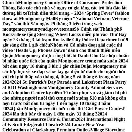
Church
Montgomery County Office of Consumer Protection
Thông Báo các chủ nhà về nguy cơ gia tăng các trò lừa đảo lát
đường lái xe
Trình diễn thời trang – 2024 ‘Spring Fever’ fashion
show at Montgomery Mall
Kỷ niệm “National Vietnam Veterans
Day” vào thứ Sáu ngày 29 tháng 3 trên trang web
montgomerycountymd.gov/veterans
Sở Cảnh sát Thành phố
Rockville sẽ tặng Steering Wheel Locks miễn phí vào Thứ Bảy
ngày 23 tháng 3 tại trạm Rockville City Police Department từ 9
giờ sáng đến 1 giờ chiều
Nhóm và Cá nhân đoạt giải cuộc thi
video ‘Heads Up, Phones Down’ dành cho thanh thiếu niên
Quận Montgomery được công bố
Ghi Danh Cho Các lớp chuẩn
bị nhập quốc tịch của quận Montgomery trong mùa xuân 2024
bắt đầu ngày 10 tháng 3 lúc 1 giờ chiều
Quận Montgomery mở
các lớp học về xe đạp và xe tay ga điện tử dành cho người lớn
với chi phí thấp vào tháng 4, tháng 5 và tháng 6 trong năm
2024
2024 St. Patrick’s Day Parade and Lakefront Plaza Party
at RIO Washingtonian
Montgomery County Animal Services
and Adoption Center kỷ niệm 10 năm phục vụ và giảm chi phí
cho những người nuôi thú cưng mới xuống $10 mà không cần
hẹn trước bắt đầu từ ngày 1 đến ngày 10 tháng 3 năm
2024
Quận Montgomery tổ chức cuộc thi ‘Girl Power Contest’
2024 lần thứ bảy từ ngày 1 đến ngày 31 tháng 3
2024
Community Resource Fair & Forum
2024 International Night
at F. Scott Fitzgerald Theatre
2024 Lunar New Year
Celebration at Clarksburg Premium Outlets
Village Storytime