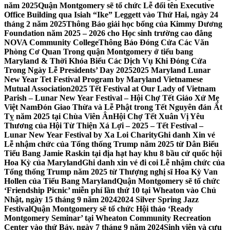
năm 2025
Quận Montgomery sẽ tổ chức Lễ đổi tên Executive
Office Building qua Isiah “Ike” Leggett vào Thứ Hai, ngày 24
tháng 2 năm 2025
Thông Báo giải học bổng của Kimmy Dương
Foundation năm 2025 – 2026 cho Học sinh trường cao đẳng
NOVA Community College
Thông Báo Đóng Cửa Các Văn
Phòng Cơ Quan Trong quận Montgomery ở tiểu bang
Maryland & Thời Khóa Biểu Các Dịch Vụ Khi Đóng Cửa
Trong Ngày Lễ Presidents’ Day 2025
2025 Maryland Lunar
New Year Tet Festival Program by Maryland Vietnamese
Mutual Association
2025 Tết Festival at Our Lady of Vietnam
Parish – Lunar New Year Festival – Hội Chợ Tết Giáo Xứ Mẹ
Việt Nam
Đón Giao Thừa và Lễ Phật trong Tết Nguyên đán Ất
Tỵ năm 2025 tại Chùa Viên Ân
Hội Chợ Tết Xuân Vị Yêu
Thương của Hội Từ Thiện Xá Lợi – 2025 – Tết Festival –
Lunar New Year Festival by Xa Loi Charity
Ghi danh Xin vé
Lễ nhậm chức của Tổng thống Trump năm 2025 từ Dân Biểu
Tiểu Bang Jamie Raskin tại địa hạt hay khu 8 bầu cử quốc hội
Hoa Kỳ của Maryland
Ghi danh xin vé đi coi Lễ nhậm chức của
Tổng thống Trump năm 2025 từ Thượng nghị sĩ Hoa Kỳ Van
Hollen của Tiểu Bang Maryland
Quận Montgomery sẽ tổ chức
‘Friendship Picnic’ miễn phí lần thứ 10 tại Wheaton vào Chủ
Nhật, ngày 15 tháng 9 năm 2024
2024 Silver Spring Jazz
Festival
Quận Montgomery sẽ tổ chức Hội thảo ‘Ready
Montgomery Seminar’ tại Wheaton Community Recreation
Center vào thứ Bảy, ngày 7 tháng 9 năm 2024
Sinh viên và cựu