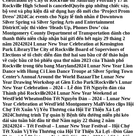
Celebration by City of Rockville on Saturday February 17 at
Rockville High School is canceled
Quyên góp những chiếc váy,
bộ vest và phụ kiện đã sử dụng hay đồ mới cho ‘Project Prom
Dress’ 2024
Các events cho Ngày lễ tình nhân ở Downtown
Silver Spring và Silver Spring Arts and Entertainment
District
Cuộc thi video ‘Heads Up, Phones Dow’ của
Montgomery County Department of Transportation dành cho
thanh thiếu niên chấp nhận bài gửi đến hết ngày 29 tháng 2
năm 2024
2024 Lunar New Year Celebration at Kensington
Park Library
The City of Rockville Board of Supervisors of
Elections sẽ tổ chức diễn đàn thứ hai sau bầu cử để thảo luận
về cuộc bầu cử bỏ phiếu qua thư năm 2023 của Thành phố
Rockville trong tiểu bang Maryland
2024 Lunar New Year Lion
Dance with Hung Ci Lion Dance Troupe at Silver Spring Town
Center’s Annual Around the World Bazaar
The Lunar New
Year Drawing Workshop at Glen Echo Park!
Rockville’s Lunar
New Year Celebration – 2024 – Lễ đón Tết Nguyên đán của
Thành phố Rockville
2024 Lunar New Year Weekend at
WestField Wheaton
Đón Tết Nguyên Đán – 2024 – Lunar New
Year Celebration at WestField Montgomery Mall
Video clips Hội
Chợ Tết Xuân Vị Yêu Thương của Hội Từ Thiện Xá Lợi
2024
Chương trình Tự quản lý Bệnh tiểu đường miễn phí kéo
dài sáu tuần bắt đầu từ thứ Năm ngày 22 tháng 2 năm
2024
2024 – Tết Festival – Lunar New Year Festival – Hội Chợ
Tết Xuân Vị Yêu Thương của Hội Từ Thiện Xá Lợi –
Đón Giao