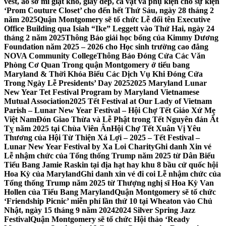
vest, áo sơ mi giặt khô, giày dép, cà vạt và phụ kiện cho sự kiện
‘Prom Couture Closet’ cho đến hết Thứ Sáu, ngày 28 tháng 2
năm 2025
Quận Montgomery sẽ tổ chức Lễ đổi tên Executive
Office Building qua Isiah “Ike” Leggett vào Thứ Hai, ngày 24
tháng 2 năm 2025
Thông Báo giải học bổng của Kimmy Dương
Foundation năm 2025 – 2026 cho Học sinh trường cao đẳng
NOVA Community College
Thông Báo Đóng Cửa Các Văn
Phòng Cơ Quan Trong quận Montgomery ở tiểu bang
Maryland & Thời Khóa Biểu Các Dịch Vụ Khi Đóng Cửa
Trong Ngày Lễ Presidents’ Day 2025
2025 Maryland Lunar
New Year Tet Festival Program by Maryland Vietnamese
Mutual Association
2025 Tết Festival at Our Lady of Vietnam
Parish – Lunar New Year Festival – Hội Chợ Tết Giáo Xứ Mẹ
Việt Nam
Đón Giao Thừa và Lễ Phật trong Tết Nguyên đán Ất
Tỵ năm 2025 tại Chùa Viên Ân
Hội Chợ Tết Xuân Vị Yêu
Thương của Hội Từ Thiện Xá Lợi – 2025 – Tết Festival –
Lunar New Year Festival by Xa Loi Charity
Ghi danh Xin vé
Lễ nhậm chức của Tổng thống Trump năm 2025 từ Dân Biểu
Tiểu Bang Jamie Raskin tại địa hạt hay khu 8 bầu cử quốc hội
Hoa Kỳ của Maryland
Ghi danh xin vé đi coi Lễ nhậm chức của
Tổng thống Trump năm 2025 từ Thượng nghị sĩ Hoa Kỳ Van
Hollen của Tiểu Bang Maryland
Quận Montgomery sẽ tổ chức
‘Friendship Picnic’ miễn phí lần thứ 10 tại Wheaton vào Chủ
Nhật, ngày 15 tháng 9 năm 2024
2024 Silver Spring Jazz
Festival
Quận Montgomery sẽ tổ chức Hội thảo ‘Ready