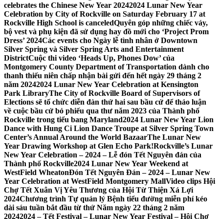
celebrates the Chinese New Year 2024
2024 Lunar New Year
Celebration by City of Rockville on Saturday February 17 at
Rockville High School is canceled
Quyên góp những chiếc váy,
bộ vest và phụ kiện đã sử dụng hay đồ mới cho ‘Project Prom
Dress’ 2024
Các events cho Ngày lễ tình nhân ở Downtown
Silver Spring và Silver Spring Arts and Entertainment
District
Cuộc thi video ‘Heads Up, Phones Dow’ của
Montgomery County Department of Transportation dành cho
thanh thiếu niên chấp nhận bài gửi đến hết ngày 29 tháng 2
năm 2024
2024 Lunar New Year Celebration at Kensington
Park Library
The City of Rockville Board of Supervisors of
Elections sẽ tổ chức diễn đàn thứ hai sau bầu cử để thảo luận
về cuộc bầu cử bỏ phiếu qua thư năm 2023 của Thành phố
Rockville trong tiểu bang Maryland
2024 Lunar New Year Lion
Dance with Hung Ci Lion Dance Troupe at Silver Spring Town
Center’s Annual Around the World Bazaar
The Lunar New
Year Drawing Workshop at Glen Echo Park!
Rockville’s Lunar
New Year Celebration – 2024 – Lễ đón Tết Nguyên đán của
Thành phố Rockville
2024 Lunar New Year Weekend at
WestField Wheaton
Đón Tết Nguyên Đán – 2024 – Lunar New
Year Celebration at WestField Montgomery Mall
Video clips Hội
Chợ Tết Xuân Vị Yêu Thương của Hội Từ Thiện Xá Lợi
2024
Chương trình Tự quản lý Bệnh tiểu đường miễn phí kéo
dài sáu tuần bắt đầu từ thứ Năm ngày 22 tháng 2 năm
2024
2024 – Tết Festival – Lunar New Year Festival – Hội Chợ