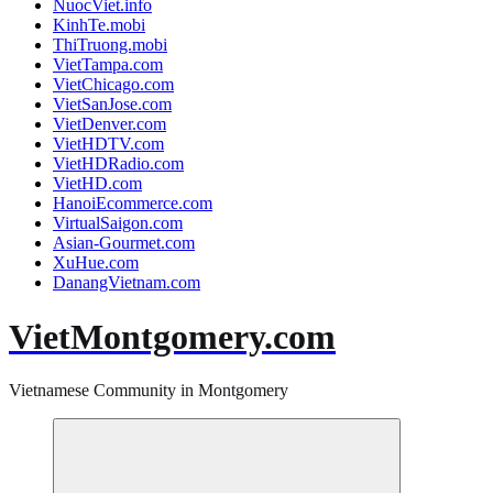
NuocViet.info
KinhTe.mobi
ThiTruong.mobi
VietTampa.com
VietChicago.com
VietSanJose.com
VietDenver.com
VietHDTV.com
VietHDRadio.com
VietHD.com
HanoiEcommerce.com
VirtualSaigon.com
Asian-Gourmet.com
XuHue.com
DanangVietnam.com
VietMontgomery.com
Vietnamese Community in Montgomery