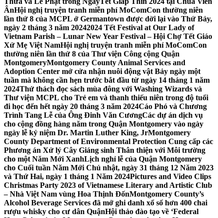
Thừa và Lễ Phật trong NgàyTết Giáp Thìn 2024 tại Chùa Viên
Ân
Hội nghị truyện tranh miễn phí MoComCon thường niên
lần thứ 8 của MCPL ở Germantown được dời lại vào Thứ Bảy,
ngày 2 tháng 3 năm 2024
2024 Tết Festival at Our Lady of
Vietnam Parish – Lunar New Year Festival – Hội Chợ Tết Giáo
Xứ Mẹ Việt Nam
Hội nghị truyện tranh miễn phí MoComCon
thường niên lần thứ 8 của Thư viện Công cộng Quận
Montgomery
Montgomery County Animal Services and
Adoption Center mở cửa nhận nuôi động vật Bảy ngày một
tuần mà không cần hẹn trước bắt đầu từ ngày 14 tháng 1 năm
2024
Thử thách đọc sách mùa đông với Washing Wizards và
Thư viện MCPL cho Trẻ em và thanh thiếu niên trong độ tuổi
đi học đến hết ngày 20 tháng 3 năm 2024
Cáo Phó và Chương
Trình Tang Lễ của Ông Đinh Văn Cương
Các dự án dịch vụ
cho cộng đồng hàng năm trong Quận Montgomery vào ngày
ngày lễ kỷ niệm Dr. Martin Luther King, Jr
Montgomery
County Department of Environmental Protection Cung cấp các
Phương án Xử lý Cây Giáng sinh Thân thiện với Môi trường
cho một Năm Mới Xanh
Lịch nghỉ lễ của Quận Montgomery
cho Cuối tuần Năm Mới Chủ nhật, ngày 31 tháng 12 Năm 2023
và Thứ Hai, ngày 1 tháng 1 Năm 2024
Pictures and Video Clips
Christmas Party 2023 of Vietnamese Literary and Artistic Club
– Nhà Việt Nam vùng Hoa Thịnh Đốn
Montgomery County’s
Alcohol Beverage Services đã mở ghi danh xổ số hơn 400 chai
rượu whisky cho cư dân Quận
Hội thảo đào tạo về ‘Federal