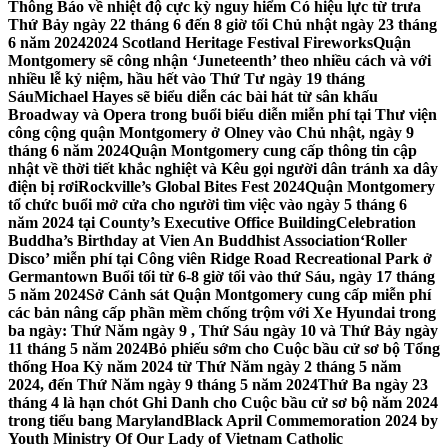
Thông Báo về nhiệt độ cực kỳ nguy hiểm Có hiệu lực từ trưa
Thứ Bảy ngày 22 tháng 6 đến 8 giờ tối Chủ nhật ngày 23 tháng
6 năm 2024
2024 Scotland Heritage Festival Fireworks
Quận
Montgomery sẽ công nhận ‘Juneteenth’ theo nhiều cách và với
nhiều lễ kỷ niệm, hầu hết vào Thứ Tư ngày 19 tháng
Sáu
Michael Hayes sẽ biểu diễn các bài hát từ sân khấu
Broadway và Opera trong buổi biểu diễn miễn phí tại Thư viện
công cộng quận Montgomery ở Olney vào Chủ nhật, ngày 9
tháng 6 năm 2024
Quận Montgomery cung cấp thông tin cập
nhật về thời tiết khắc nghiệt và Kêu gọi người dân tránh xa dây
điện bị rơi
Rockville’s Global Bites Fest 2024
Quận Montgomery
tổ chức buổi mở cửa cho người tìm việc vào ngày 5 tháng 6
năm 2024 tại County’s Executive Office Building
Celebration
Buddha’s Birthday at Vien An Buddhist Association
‘Roller
Disco’ miễn phí tại Công viên Ridge Road Recreational Park ở
Germantown Buổi tối từ 6-8 giờ tối vào thứ Sáu, ngày 17 tháng
5 năm 2024
Sở Cảnh sát Quận Montgomery cung cấp miễn phí
các bản nâng cấp phần mềm chống trộm với Xe Hyundai trong
ba ngày: Thứ Năm ngày 9 , Thứ Sáu ngày 10 và Thứ Bảy ngày
11 tháng 5 năm 2024
Bỏ phiếu sớm cho Cuộc bầu cử sơ bộ Tổng
thống Hoa Kỳ năm 2024 từ Thứ Năm ngày 2 tháng 5 năm
2024, đến Thứ Năm ngày 9 tháng 5 năm 2024
Thứ Ba ngày 23
tháng 4 là hạn chót Ghi Danh cho Cuộc bầu cử sơ bộ năm 2024
trong tiểu bang Maryland
Black April Commemoration 2024 by
Youth Ministry Of Our Lady of Vietnam Catholic