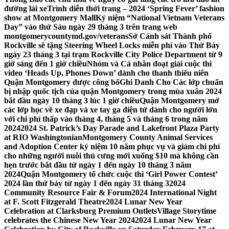
đường lái xe
Trình diễn thời trang – 2024 ‘Spring Fever’ fashion
show at Montgomery Mall
Kỷ niệm “National Vietnam Veterans
Day” vào thứ Sáu ngày 29 tháng 3 trên trang web
montgomerycountymd.gov/veterans
Sở Cảnh sát Thành phố
Rockville sẽ tặng Steering Wheel Locks miễn phí vào Thứ Bảy
ngày 23 tháng 3 tại trạm Rockville City Police Department từ 9
giờ sáng đến 1 giờ chiều
Nhóm và Cá nhân đoạt giải cuộc thi
video ‘Heads Up, Phones Down’ dành cho thanh thiếu niên
Quận Montgomery được công bố
Ghi Danh Cho Các lớp chuẩn
bị nhập quốc tịch của quận Montgomery trong mùa xuân 2024
bắt đầu ngày 10 tháng 3 lúc 1 giờ chiều
Quận Montgomery mở
các lớp học về xe đạp và xe tay ga điện tử dành cho người lớn
với chi phí thấp vào tháng 4, tháng 5 và tháng 6 trong năm
2024
2024 St. Patrick’s Day Parade and Lakefront Plaza Party
at RIO Washingtonian
Montgomery County Animal Services
and Adoption Center kỷ niệm 10 năm phục vụ và giảm chi phí
cho những người nuôi thú cưng mới xuống $10 mà không cần
hẹn trước bắt đầu từ ngày 1 đến ngày 10 tháng 3 năm
2024
Quận Montgomery tổ chức cuộc thi ‘Girl Power Contest’
2024 lần thứ bảy từ ngày 1 đến ngày 31 tháng 3
2024
Community Resource Fair & Forum
2024 International Night
at F. Scott Fitzgerald Theatre
2024 Lunar New Year
Celebration at Clarksburg Premium Outlets
Village Storytime
celebrates the Chinese New Year 2024
2024 Lunar New Year