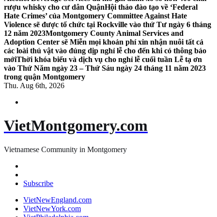
rượu whisky cho cư dân Quận
Hội thảo đào tạo về ‘Federal
Hate Crimes’ của Montgomery Committee Against Hate
Violence sẽ được tổ chức tại Rockville vào thứ Tư ngày 6 tháng
12 năm 2023
Montgomery County Animal Services and
Adoption Center sẽ Miễn mọi khoản phí xin nhận nuôi tất cả
các loài thú vật vào đúng dịp nghỉ lễ cho đến khi có thông báo
mới
Thời khóa biểu và dịch vụ cho nghỉ lễ cuối tuần Lễ tạ ơn
vào Thứ Năm ngày 23 – Thứ Sáu ngày 24 tháng 11 năm 2023
trong quận Montgomery
Thu. Aug 6th, 2026
VietMontgomery.com
Vietnamese Community in Montgomery
Subscribe
VietNewEngland.com
VietNewYork.com