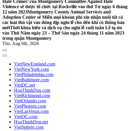
Hate Crimes’ của Montgomery Committee Against Hate
Violence sẽ được tổ chức tại Rockville vào thứ Tư ngày 6 tháng
12 năm 2023
Montgomery County Animal Services and
Adoption Center sẽ Miễn mọi khoản phí xin nhận nuôi tất cả
các loài thú vật vào đúng dịp nghỉ lễ cho đến khi có thông báo
mới
Thời khóa biểu và dịch vụ cho nghỉ lễ cuối tuần Lễ tạ ơn
vào Thứ Năm ngày 23 – Thứ Sáu ngày 24 tháng 11 năm 2023
trong quận Montgomery
Thu. Aug 6th, 2026
VietNewEngland.com
VietNewYork.com
VietPhiladelphia.com
VietBaltimore.com
VietDC.net
HoaThinhDon.com
VietRichmond.com
VietOrlando.com
VietPhoenix.com
VietLasVegas.com
VietOC.com
HoaThinhDon.net
VietSphere.com