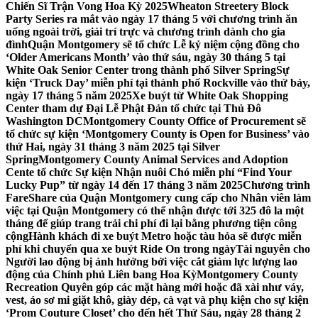
Chiến Sĩ Trận Vong Hoa Kỳ 2025
Wheaton Streetery Block
Party Series ra mắt vào ngày 17 tháng 5 với chương trình ăn
uống ngoài trời, giải trí trực và chương trình dành cho gia
đình
Quận Montgomery sẽ tổ chức Lễ kỷ niệm cộng đồng cho
‘Older Americans Month’ vào thứ sáu, ngày 30 tháng 5 tại
White Oak Senior Center trong thành phố Silver Spring
Sự
kiện ‘Truck Day’ miễn phí tại thành phố Rockville vào thứ bảy,
ngày 17 tháng 5 năm 2025
Xe buýt từ White Oak Shopping
Center tham dự Đại Lễ Phật Đản tổ chức tại Thủ Đô
Washington DC
Montgomery County Office of Procurement sẽ
tổ chức sự kiện ‘Montgomery County is Open for Business’ vào
thứ Hai, ngày 31 tháng 3 năm 2025 tại Silver
Spring
Montgomery County Animal Services and Adoption
Cente tổ chức Sự kiện Nhận nuôi Chó miễn phí “Find Your
Lucky Pup” từ ngày 14 đến 17 tháng 3 năm 2025
Chương trình
FareShare của Quận Montgomery cung cấp cho Nhân viên làm
việc tại Quận Montgomery có thể nhận được tới 325 đô la một
tháng để giúp trang trải chi phí đi lại bằng phương tiện công
cộng
Hành khách đi xe buýt Metro hoặc tàu hỏa sẽ được miễn
phí khi chuyển qua xe buýt Ride On trong ngày
Tài nguyên cho
Người lao động bị ảnh hưởng bởi việc cắt giảm lực lượng lao
động của Chính phủ Liên bang Hoa Kỳ
Montgomery County
Recreation Quyên góp các mặt hàng mới hoặc đã xài như váy,
vest, áo sơ mi giặt khô, giày dép, cà vạt và phụ kiện cho sự kiện
‘Prom Couture Closet’ cho đến hết Thứ Sáu, ngày 28 tháng 2