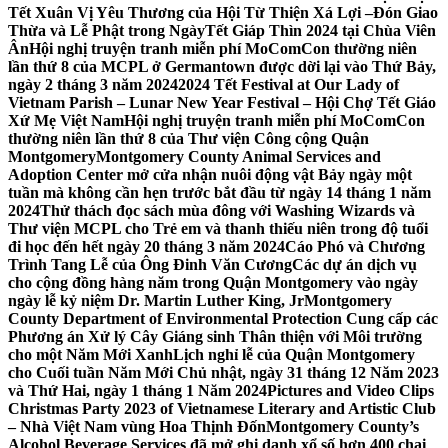
Tết Xuân Vị Yêu Thương của Hội Từ Thiện Xá Lợi –
Đón Giao
Thừa và Lễ Phật trong NgàyTết Giáp Thìn 2024 tại Chùa Viên
Ân
Hội nghị truyện tranh miễn phí MoComCon thường niên
lần thứ 8 của MCPL ở Germantown được dời lại vào Thứ Bảy,
ngày 2 tháng 3 năm 2024
2024 Tết Festival at Our Lady of
Vietnam Parish – Lunar New Year Festival – Hội Chợ Tết Giáo
Xứ Mẹ Việt Nam
Hội nghị truyện tranh miễn phí MoComCon
thường niên lần thứ 8 của Thư viện Công cộng Quận
Montgomery
Montgomery County Animal Services and
Adoption Center mở cửa nhận nuôi động vật Bảy ngày một
tuần mà không cần hẹn trước bắt đầu từ ngày 14 tháng 1 năm
2024
Thử thách đọc sách mùa đông với Washing Wizards và
Thư viện MCPL cho Trẻ em và thanh thiếu niên trong độ tuổi
đi học đến hết ngày 20 tháng 3 năm 2024
Cáo Phó và Chương
Trình Tang Lễ của Ông Đinh Văn Cương
Các dự án dịch vụ
cho cộng đồng hàng năm trong Quận Montgomery vào ngày
ngày lễ kỷ niệm Dr. Martin Luther King, Jr
Montgomery
County Department of Environmental Protection Cung cấp các
Phương án Xử lý Cây Giáng sinh Thân thiện với Môi trường
cho một Năm Mới Xanh
Lịch nghỉ lễ của Quận Montgomery
cho Cuối tuần Năm Mới Chủ nhật, ngày 31 tháng 12 Năm 2023
và Thứ Hai, ngày 1 tháng 1 Năm 2024
Pictures and Video Clips
Christmas Party 2023 of Vietnamese Literary and Artistic Club
– Nhà Việt Nam vùng Hoa Thịnh Đốn
Montgomery County’s
Alcohol Beverage Services đã mở ghi danh xổ số hơn 400 chai