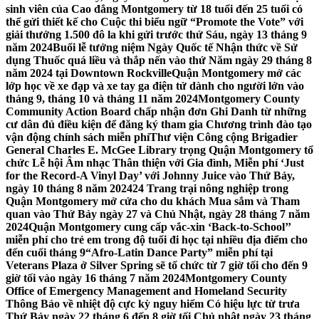
sinh viên của Cao đẳng Montgomery từ 18 tuổi đến 25 tuổi có
thể gửi thiết kế cho Cuộc thi biểu ngữ “Promote the Vote” với
giải thưởng 1.500 đô la khi gửi trước thứ Sáu, ngày 13 tháng 9
năm 2024
Buổi lễ tưởng niệm Ngày Quốc tế Nhận thức về Sử
dụng Thuốc quá liều và thắp nến vào thứ Năm ngày 29 tháng 8
năm 2024 tại Downtown Rockville
Quận Montgomery mở các
lớp học về xe đạp và xe tay ga điện tử dành cho người lớn vào
tháng 9, tháng 10 và tháng 11 năm 2024
Montgomery County
Community Action Board chấp nhận đơn Ghi Danh từ những
cư dân đủ điều kiện để đăng ký tham gia Chương trình đào tạo
vận động chính sách miễn phí
Thư viện Công cộng Brigadier
General Charles E. McGee Library trọng Quận Montgomery tổ
chức Lễ hội Âm nhạc Thân thiện với Gia đình, Miễn phí ‘Just
for the Record-A Vinyl Day’ với Johnny Juice vào Thứ Bảy,
ngày 10 tháng 8 năm 2024
24 Trang trại nông nghiệp trong
Quận Montgomery mở cửa cho du khách Mua sắm và Tham
quan vào Thứ Bảy ngày 27 và Chủ Nhật, ngày 28 tháng 7 năm
2024
Quận Montgomery cung cấp vắc-xin ‘Back-to-School’’
miễn phí cho trẻ em trong độ tuổi đi học tại nhiều địa điểm cho
đến cuối tháng 9
“Afro-Latin Dance Party” miễn phí tại
Veterans Plaza ở Silver Spring sẽ tổ chức từ 7 giờ tối cho đến 9
giờ tối vào ngày 16 tháng 7 năm 2024
Montgomery County
Office of Emergency Management and Homeland Security
Thông Báo về nhiệt độ cực kỳ nguy hiểm Có hiệu lực từ trưa
Thứ Bảy ngày 22 tháng 6 đến 8 giờ tối Chủ nhật ngày 23 tháng