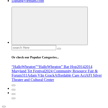
DanangVietnam.com
Search
for:
Or check our Popular Categories...
“HalloWheaton”
“HalloWheaton” Bar Hop
2014
2014
Maryland Tet Festival
2024 Community Resource Fair &
Forum
311
Adam Văn Grack
Affordable Care Act
AFI Silver
Theater and Cultural Center