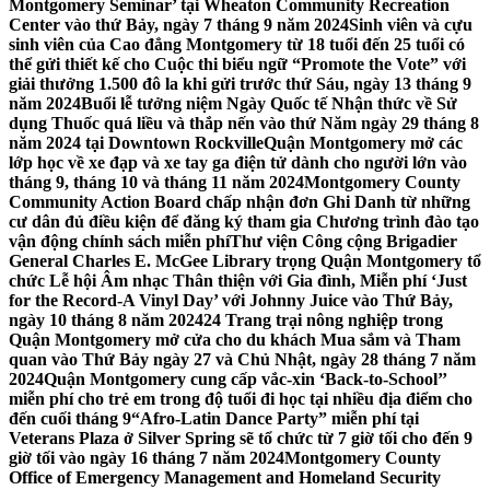
Montgomery Seminar’ tại Wheaton Community Recreation
Center vào thứ Bảy, ngày 7 tháng 9 năm 2024
Sinh viên và cựu
sinh viên của Cao đẳng Montgomery từ 18 tuổi đến 25 tuổi có
thể gửi thiết kế cho Cuộc thi biểu ngữ “Promote the Vote” với
giải thưởng 1.500 đô la khi gửi trước thứ Sáu, ngày 13 tháng 9
năm 2024
Buổi lễ tưởng niệm Ngày Quốc tế Nhận thức về Sử
dụng Thuốc quá liều và thắp nến vào thứ Năm ngày 29 tháng 8
năm 2024 tại Downtown Rockville
Quận Montgomery mở các
lớp học về xe đạp và xe tay ga điện tử dành cho người lớn vào
tháng 9, tháng 10 và tháng 11 năm 2024
Montgomery County
Community Action Board chấp nhận đơn Ghi Danh từ những
cư dân đủ điều kiện để đăng ký tham gia Chương trình đào tạo
vận động chính sách miễn phí
Thư viện Công cộng Brigadier
General Charles E. McGee Library trọng Quận Montgomery tổ
chức Lễ hội Âm nhạc Thân thiện với Gia đình, Miễn phí ‘Just
for the Record-A Vinyl Day’ với Johnny Juice vào Thứ Bảy,
ngày 10 tháng 8 năm 2024
24 Trang trại nông nghiệp trong
Quận Montgomery mở cửa cho du khách Mua sắm và Tham
quan vào Thứ Bảy ngày 27 và Chủ Nhật, ngày 28 tháng 7 năm
2024
Quận Montgomery cung cấp vắc-xin ‘Back-to-School’’
miễn phí cho trẻ em trong độ tuổi đi học tại nhiều địa điểm cho
đến cuối tháng 9
“Afro-Latin Dance Party” miễn phí tại
Veterans Plaza ở Silver Spring sẽ tổ chức từ 7 giờ tối cho đến 9
giờ tối vào ngày 16 tháng 7 năm 2024
Montgomery County
Office of Emergency Management and Homeland Security