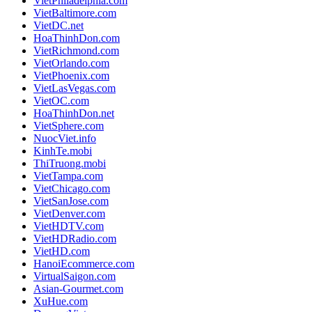
VietPhiladelphia.com
VietBaltimore.com
VietDC.net
HoaThinhDon.com
VietRichmond.com
VietOrlando.com
VietPhoenix.com
VietLasVegas.com
VietOC.com
HoaThinhDon.net
VietSphere.com
NuocViet.info
KinhTe.mobi
ThiTruong.mobi
VietTampa.com
VietChicago.com
VietSanJose.com
VietDenver.com
VietHDTV.com
VietHDRadio.com
VietHD.com
HanoiEcommerce.com
VirtualSaigon.com
Asian-Gourmet.com
XuHue.com