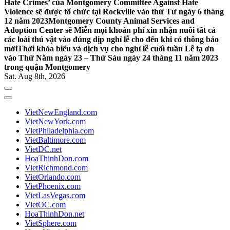
Hate Crimes’ của Montgomery Committee Against Hate
Violence sẽ được tổ chức tại Rockville vào thứ Tư ngày 6 tháng
12 năm 2023
Montgomery County Animal Services and
Adoption Center sẽ Miễn mọi khoản phí xin nhận nuôi tất cả
các loài thú vật vào đúng dịp nghỉ lễ cho đến khi có thông báo
mới
Thời khóa biểu và dịch vụ cho nghỉ lễ cuối tuần Lễ tạ ơn
vào Thứ Năm ngày 23 – Thứ Sáu ngày 24 tháng 11 năm 2023
trong quận Montgomery
Sat. Aug 8th, 2026
VietNewEngland.com
VietNewYork.com
VietPhiladelphia.com
VietBaltimore.com
VietDC.net
HoaThinhDon.com
VietRichmond.com
VietOrlando.com
VietPhoenix.com
VietLasVegas.com
VietOC.com
HoaThinhDon.net
VietSphere.com