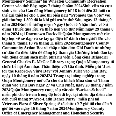
Montgomery Seminar’ tại Wheaton Community Recreation
Center vào thứ Bảy, ngày 7 tháng 9 năm 2024
Sinh viên và cựu
sinh viên của Cao đẳng Montgomery từ 18 tuổi đến 25 tuổi có
thể gửi thiết kế cho Cuộc thi biểu ngữ “Promote the Vote” với
giải thưởng 1.500 đô la khi gửi trước thứ Sáu, ngày 13 tháng 9
năm 2024
Buổi lễ tưởng niệm Ngày Quốc tế Nhận thức về Sử
dụng Thuốc quá liều và thắp nến vào thứ Năm ngày 29 tháng 8
năm 2024 tại Downtown Rockville
Quận Montgomery mở các
lớp học về xe đạp và xe tay ga điện tử dành cho người lớn vào
tháng 9, tháng 10 và tháng 11 năm 2024
Montgomery County
Community Action Board chấp nhận đơn Ghi Danh từ những
cư dân đủ điều kiện để đăng ký tham gia Chương trình đào tạo
vận động chính sách miễn phí
Thư viện Công cộng Brigadier
General Charles E. McGee Library trọng Quận Montgomery tổ
chức Lễ hội Âm nhạc Thân thiện với Gia đình, Miễn phí ‘Just
for the Record-A Vinyl Day’ với Johnny Juice vào Thứ Bảy,
ngày 10 tháng 8 năm 2024
24 Trang trại nông nghiệp trong
Quận Montgomery mở cửa cho du khách Mua sắm và Tham
quan vào Thứ Bảy ngày 27 và Chủ Nhật, ngày 28 tháng 7 năm
2024
Quận Montgomery cung cấp vắc-xin ‘Back-to-School’’
miễn phí cho trẻ em trong độ tuổi đi học tại nhiều địa điểm cho
đến cuối tháng 9
“Afro-Latin Dance Party” miễn phí tại
Veterans Plaza ở Silver Spring sẽ tổ chức từ 7 giờ tối cho đến 9
giờ tối vào ngày 16 tháng 7 năm 2024
Montgomery County
Office of Emergency Management and Homeland Security