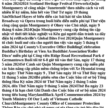
6 năm 2024
2024 Scotland Heritage Festival Fireworks
Quận
Montgomery sẽ công nhận ‘Juneteenth’ theo nhiều cách và với
nhiều lễ kỷ niệm, hầu hết vào Thứ Tư ngày 19 tháng
Sáu
Michael Hayes sẽ biểu diễn các bài hát từ sân khấu
Broadway và Opera trong buổi biểu diễn miễn phí tại Thư viện
công cộng quận Montgomery ở Olney vào Chủ nhật, ngày 9
tháng 6 năm 2024
Quận Montgomery cung cấp thông tin cập
nhật về thời tiết khắc nghiệt và Kêu gọi người dân tránh xa dây
điện bị rơi
Rockville’s Global Bites Fest 2024
Quận Montgomery
tổ chức buổi mở cửa cho người tìm việc vào ngày 5 tháng 6
năm 2024 tại County’s Executive Office Building
Celebration
Buddha’s Birthday at Vien An Buddhist Association
‘Roller
Disco’ miễn phí tại Công viên Ridge Road Recreational Park ở
Germantown Buổi tối từ 6-8 giờ tối vào thứ Sáu, ngày 17 tháng
5 năm 2024
Sở Cảnh sát Quận Montgomery cung cấp miễn phí
các bản nâng cấp phần mềm chống trộm với Xe Hyundai trong
ba ngày: Thứ Năm ngày 9 , Thứ Sáu ngày 10 và Thứ Bảy ngày
11 tháng 5 năm 2024
Bỏ phiếu sớm cho Cuộc bầu cử sơ bộ Tổng
thống Hoa Kỳ năm 2024 từ Thứ Năm ngày 2 tháng 5 năm
2024, đến Thứ Năm ngày 9 tháng 5 năm 2024
Thứ Ba ngày 23
tháng 4 là hạn chót Ghi Danh cho Cuộc bầu cử sơ bộ năm 2024
trong tiểu bang Maryland
Black April Commemoration 2024 by
Youth Ministry Of Our Lady of Vietnam Catholic
Church
Montgomery County Office of Consumer Protection
Thông Báo các chủ nhà về nguy cơ gia tăng các trò lừa đảo lát