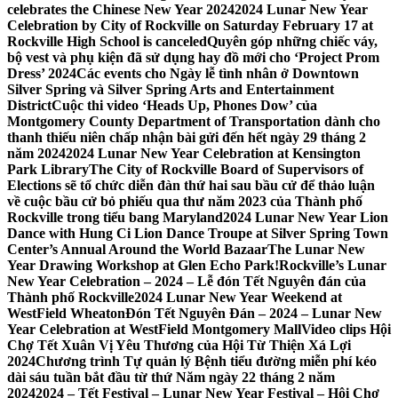
celebrates the Chinese New Year 2024
2024 Lunar New Year
Celebration by City of Rockville on Saturday February 17 at
Rockville High School is canceled
Quyên góp những chiếc váy,
bộ vest và phụ kiện đã sử dụng hay đồ mới cho ‘Project Prom
Dress’ 2024
Các events cho Ngày lễ tình nhân ở Downtown
Silver Spring và Silver Spring Arts and Entertainment
District
Cuộc thi video ‘Heads Up, Phones Dow’ của
Montgomery County Department of Transportation dành cho
thanh thiếu niên chấp nhận bài gửi đến hết ngày 29 tháng 2
năm 2024
2024 Lunar New Year Celebration at Kensington
Park Library
The City of Rockville Board of Supervisors of
Elections sẽ tổ chức diễn đàn thứ hai sau bầu cử để thảo luận
về cuộc bầu cử bỏ phiếu qua thư năm 2023 của Thành phố
Rockville trong tiểu bang Maryland
2024 Lunar New Year Lion
Dance with Hung Ci Lion Dance Troupe at Silver Spring Town
Center’s Annual Around the World Bazaar
The Lunar New
Year Drawing Workshop at Glen Echo Park!
Rockville’s Lunar
New Year Celebration – 2024 – Lễ đón Tết Nguyên đán của
Thành phố Rockville
2024 Lunar New Year Weekend at
WestField Wheaton
Đón Tết Nguyên Đán – 2024 – Lunar New
Year Celebration at WestField Montgomery Mall
Video clips Hội
Chợ Tết Xuân Vị Yêu Thương của Hội Từ Thiện Xá Lợi
2024
Chương trình Tự quản lý Bệnh tiểu đường miễn phí kéo
dài sáu tuần bắt đầu từ thứ Năm ngày 22 tháng 2 năm
2024
2024 – Tết Festival – Lunar New Year Festival – Hội Chợ