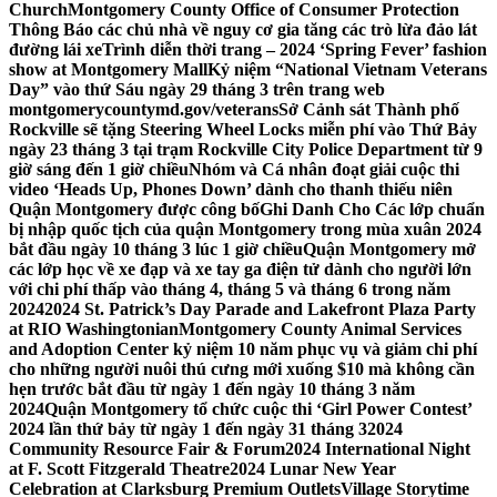
Church
Montgomery County Office of Consumer Protection
Thông Báo các chủ nhà về nguy cơ gia tăng các trò lừa đảo lát
đường lái xe
Trình diễn thời trang – 2024 ‘Spring Fever’ fashion
show at Montgomery Mall
Kỷ niệm “National Vietnam Veterans
Day” vào thứ Sáu ngày 29 tháng 3 trên trang web
montgomerycountymd.gov/veterans
Sở Cảnh sát Thành phố
Rockville sẽ tặng Steering Wheel Locks miễn phí vào Thứ Bảy
ngày 23 tháng 3 tại trạm Rockville City Police Department từ 9
giờ sáng đến 1 giờ chiều
Nhóm và Cá nhân đoạt giải cuộc thi
video ‘Heads Up, Phones Down’ dành cho thanh thiếu niên
Quận Montgomery được công bố
Ghi Danh Cho Các lớp chuẩn
bị nhập quốc tịch của quận Montgomery trong mùa xuân 2024
bắt đầu ngày 10 tháng 3 lúc 1 giờ chiều
Quận Montgomery mở
các lớp học về xe đạp và xe tay ga điện tử dành cho người lớn
với chi phí thấp vào tháng 4, tháng 5 và tháng 6 trong năm
2024
2024 St. Patrick’s Day Parade and Lakefront Plaza Party
at RIO Washingtonian
Montgomery County Animal Services
and Adoption Center kỷ niệm 10 năm phục vụ và giảm chi phí
cho những người nuôi thú cưng mới xuống $10 mà không cần
hẹn trước bắt đầu từ ngày 1 đến ngày 10 tháng 3 năm
2024
Quận Montgomery tổ chức cuộc thi ‘Girl Power Contest’
2024 lần thứ bảy từ ngày 1 đến ngày 31 tháng 3
2024
Community Resource Fair & Forum
2024 International Night
at F. Scott Fitzgerald Theatre
2024 Lunar New Year
Celebration at Clarksburg Premium Outlets
Village Storytime