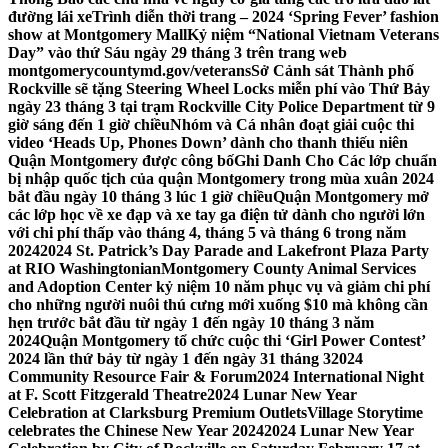
đường lái xe
Trình diễn thời trang – 2024 ‘Spring Fever’ fashion
show at Montgomery Mall
Kỷ niệm “National Vietnam Veterans
Day” vào thứ Sáu ngày 29 tháng 3 trên trang web
montgomerycountymd.gov/veterans
Sở Cảnh sát Thành phố
Rockville sẽ tặng Steering Wheel Locks miễn phí vào Thứ Bảy
ngày 23 tháng 3 tại trạm Rockville City Police Department từ 9
giờ sáng đến 1 giờ chiều
Nhóm và Cá nhân đoạt giải cuộc thi
video ‘Heads Up, Phones Down’ dành cho thanh thiếu niên
Quận Montgomery được công bố
Ghi Danh Cho Các lớp chuẩn
bị nhập quốc tịch của quận Montgomery trong mùa xuân 2024
bắt đầu ngày 10 tháng 3 lúc 1 giờ chiều
Quận Montgomery mở
các lớp học về xe đạp và xe tay ga điện tử dành cho người lớn
với chi phí thấp vào tháng 4, tháng 5 và tháng 6 trong năm
2024
2024 St. Patrick’s Day Parade and Lakefront Plaza Party
at RIO Washingtonian
Montgomery County Animal Services
and Adoption Center kỷ niệm 10 năm phục vụ và giảm chi phí
cho những người nuôi thú cưng mới xuống $10 mà không cần
hẹn trước bắt đầu từ ngày 1 đến ngày 10 tháng 3 năm
2024
Quận Montgomery tổ chức cuộc thi ‘Girl Power Contest’
2024 lần thứ bảy từ ngày 1 đến ngày 31 tháng 3
2024
Community Resource Fair & Forum
2024 International Night
at F. Scott Fitzgerald Theatre
2024 Lunar New Year
Celebration at Clarksburg Premium Outlets
Village Storytime
celebrates the Chinese New Year 2024
2024 Lunar New Year