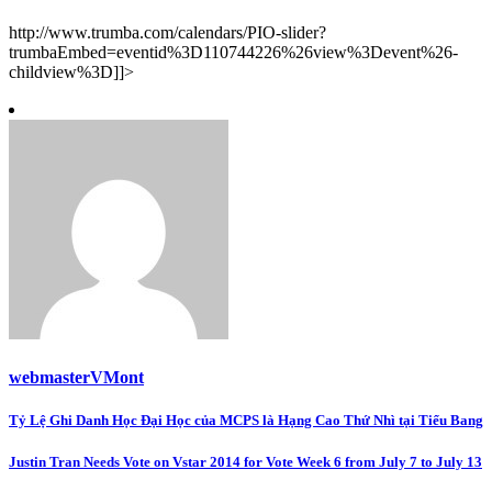
http://www.trumba.com/calendars/PIO-slider?
trumbaEmbed=eventid%3D110744226%26view%3Devent%26-
childview%3D]]>
webmasterVMont
Post
Tỷ Lệ Ghi Danh Học Đại Học của MCPS là Hạng Cao Thứ Nhì tại Tiểu Bang
navigation
Justin Tran Needs Vote on Vstar 2014 for Vote Week 6 from July 7 to July 13