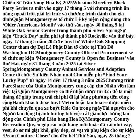
Chiến Sĩ Trận Vong Hoa Kỳ 2025
Wheaton Streetery Block
Party Series ra mắt vào ngày 17 tháng 5 với chương trình ăn
uống ngoài trời, giải trí trực và chương trình dành cho gia
đình
Quận Montgomery sẽ tổ chức Lễ kỷ niệm cộng đồng cho
‘Older Americans Month’ vào thứ sáu, ngày 30 tháng 5 tại
White Oak Senior Center trong thành phố Silver Spring
Sự
kiện ‘Truck Day’ miễn phí tại thành phố Rockville vào thứ bảy,
ngày 17 tháng 5 năm 2025
Xe buýt từ White Oak Shopping
Center tham dự Đại Lễ Phật Đản tổ chức tại Thủ Đô
Washington DC
Montgomery County Office of Procurement sẽ
tổ chức sự kiện ‘Montgomery County is Open for Business’ vào
thứ Hai, ngày 31 tháng 3 năm 2025 tại Silver
Spring
Montgomery County Animal Services and Adoption
Cente tổ chức Sự kiện Nhận nuôi Chó miễn phí “Find Your
Lucky Pup” từ ngày 14 đến 17 tháng 3 năm 2025
Chương trình
FareShare của Quận Montgomery cung cấp cho Nhân viên làm
việc tại Quận Montgomery có thể nhận được tới 325 đô la một
tháng để giúp trang trải chi phí đi lại bằng phương tiện công
cộng
Hành khách đi xe buýt Metro hoặc tàu hỏa sẽ được miễn
phí khi chuyển qua xe buýt Ride On trong ngày
Tài nguyên cho
Người lao động bị ảnh hưởng bởi việc cắt giảm lực lượng lao
động của Chính phủ Liên bang Hoa Kỳ
Montgomery County
Recreation Quyên góp các mặt hàng mới hoặc đã xài như váy,
vest, áo sơ mi giặt khô, giày dép, cà vạt và phụ kiện cho sự kiện
‘Prom Couture Closet’ cho đến hết Thứ Sáu, ngày 28 tháng 2