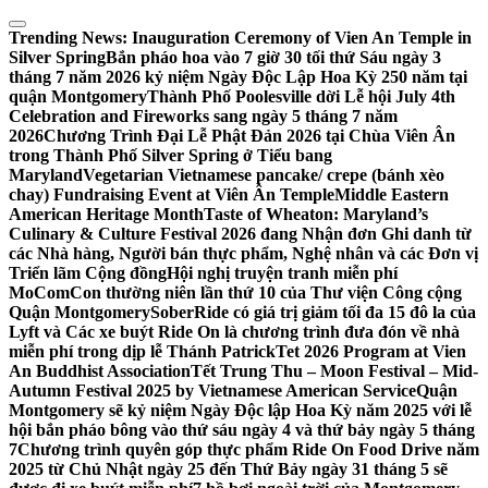
Skip
to
Trending News:
Inauguration Ceremony of Vien An Temple in
content
Silver Spring
Bắn pháo hoa vào 7 giờ 30 tối thứ Sáu ngày 3
tháng 7 năm 2026 kỷ niệm Ngày Độc Lập Hoa Kỳ 250 năm tại
quận Montgomery
Thành Phố Poolesville dời Lễ hội July 4th
Celebration and Fireworks sang ngày 5 tháng 7 năm
2026
Chương Trình Đại Lễ Phật Đản 2026 tại Chùa Viên Ân
trong Thành Phố Silver Spring ở Tiểu bang
Maryland
Vegetarian Vietnamese pancake/ crepe (bánh xèo
chay) Fundraising Event at Viên Ân Temple
Middle Eastern
American Heritage Month
Taste of Wheaton: Maryland’s
Culinary & Culture Festival 2026 đang Nhận đơn Ghi danh từ
các Nhà hàng, Người bán thực phẩm, Nghệ nhân và các Đơn vị
Triển lãm Cộng đồng
Hội nghị truyện tranh miễn phí
MoComCon thường niên lần thứ 10 của Thư viện Công cộng
Quận Montgomery
SoberRide có giá trị giảm tối đa 15 đô la của
Lyft và Các xe buýt Ride On là chương trình đưa đón về nhà
miễn phí trong dịp lễ Thánh Patrick
Tet 2026 Program at Vien
An Buddhist Association
Tết Trung Thu – Moon Festival – Mid-
Autumn Festival 2025 by Vietnamese American Service
Quận
Montgomery sẽ kỷ niệm Ngày Độc lập Hoa Kỳ năm 2025 với lễ
hội bắn pháo bông vào thứ sáu ngày 4 và thứ bảy ngày 5 tháng
7
Chương trình quyên góp thực phẩm Ride On Food Drive năm
2025 từ Chủ Nhật ngày 25 đến Thứ Bảy ngày 31 tháng 5 sẽ