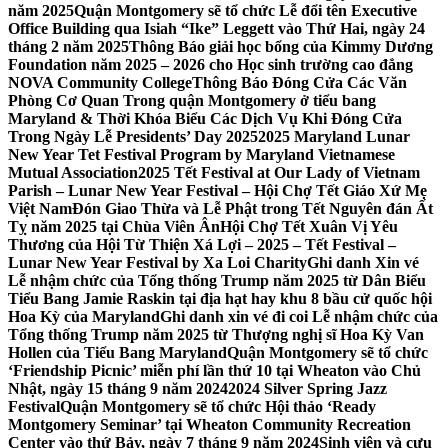
năm 2025
Quận Montgomery sẽ tổ chức Lễ đổi tên Executive
Office Building qua Isiah “Ike” Leggett vào Thứ Hai, ngày 24
tháng 2 năm 2025
Thông Báo giải học bổng của Kimmy Dương
Foundation năm 2025 – 2026 cho Học sinh trường cao đẳng
NOVA Community College
Thông Báo Đóng Cửa Các Văn
Phòng Cơ Quan Trong quận Montgomery ở tiểu bang
Maryland & Thời Khóa Biểu Các Dịch Vụ Khi Đóng Cửa
Trong Ngày Lễ Presidents’ Day 2025
2025 Maryland Lunar
New Year Tet Festival Program by Maryland Vietnamese
Mutual Association
2025 Tết Festival at Our Lady of Vietnam
Parish – Lunar New Year Festival – Hội Chợ Tết Giáo Xứ Mẹ
Việt Nam
Đón Giao Thừa và Lễ Phật trong Tết Nguyên đán Ất
Tỵ năm 2025 tại Chùa Viên Ân
Hội Chợ Tết Xuân Vị Yêu
Thương của Hội Từ Thiện Xá Lợi – 2025 – Tết Festival –
Lunar New Year Festival by Xa Loi Charity
Ghi danh Xin vé
Lễ nhậm chức của Tổng thống Trump năm 2025 từ Dân Biểu
Tiểu Bang Jamie Raskin tại địa hạt hay khu 8 bầu cử quốc hội
Hoa Kỳ của Maryland
Ghi danh xin vé đi coi Lễ nhậm chức của
Tổng thống Trump năm 2025 từ Thượng nghị sĩ Hoa Kỳ Van
Hollen của Tiểu Bang Maryland
Quận Montgomery sẽ tổ chức
‘Friendship Picnic’ miễn phí lần thứ 10 tại Wheaton vào Chủ
Nhật, ngày 15 tháng 9 năm 2024
2024 Silver Spring Jazz
Festival
Quận Montgomery sẽ tổ chức Hội thảo ‘Ready
Montgomery Seminar’ tại Wheaton Community Recreation
Center vào thứ Bảy, ngày 7 tháng 9 năm 2024
Sinh viên và cựu