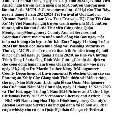
Thừa và Lễ Phật trong NgàyTết Giáp Thìn 2024 tại Chùa Viên
Ân
Hội nghị truyện tranh miễn phí MoComCon thường niên
lần thứ 8 của MCPL ở Germantown được dời lại vào Thứ Bảy,
ngày 2 tháng 3 năm 2024
2024 Tết Festival at Our Lady of
Vietnam Parish – Lunar New Year Festival – Hội Chợ Tết Giáo
Xứ Mẹ Việt Nam
Hội nghị truyện tranh miễn phí MoComCon
thường niên lần thứ 8 của Thư viện Công cộng Quận
Montgomery
Montgomery County Animal Services and
Adoption Center mở cửa nhận nuôi động vật Bảy ngày một
tuần mà không cần hẹn trước bắt đầu từ ngày 14 tháng 1 năm
2024
Thử thách đọc sách mùa đông với Washing Wizards và
Thư viện MCPL cho Trẻ em và thanh thiếu niên trong độ tuổi
đi học đến hết ngày 20 tháng 3 năm 2024
Cáo Phó và Chương
Trình Tang Lễ của Ông Đinh Văn Cương
Các dự án dịch vụ
cho cộng đồng hàng năm trong Quận Montgomery vào ngày
ngày lễ kỷ niệm Dr. Martin Luther King, Jr
Montgomery
County Department of Environmental Protection Cung cấp các
Phương án Xử lý Cây Giáng sinh Thân thiện với Môi trường
cho một Năm Mới Xanh
Lịch nghỉ lễ của Quận Montgomery
cho Cuối tuần Năm Mới Chủ nhật, ngày 31 tháng 12 Năm 2023
và Thứ Hai, ngày 1 tháng 1 Năm 2024
Pictures and Video Clips
Christmas Party 2023 of Vietnamese Literary and Artistic Club
– Nhà Việt Nam vùng Hoa Thịnh Đốn
Montgomery County’s
Alcohol Beverage Services đã mở ghi danh xổ số hơn 400 chai
rượu whisky cho cư dân Quận
Hội thảo đào tạo về ‘Federal