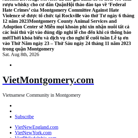
rượu whisky cho cư dân Quận
Hội thảo đào tạo về ‘Federal
Hate Crimes’ của Montgomery Committee Against Hate
Violence sẽ được tổ chức tại Rockville vào thứ Tư ngày 6 tháng
12 năm 2023
Montgomery County Animal Services and
Adoption Center sẽ Miễn mọi khoản phí xin nhận nuôi tất cả
các loài thú vật vào đúng dịp nghỉ lễ cho đến khi có thông báo
mới
Thời khóa biểu và dịch vụ cho nghỉ lễ cuối tuần Lễ tạ ơn
vào Thứ Năm ngày 23 – Thứ Sáu ngày 24 tháng 11 năm 2023
trong quận Montgomery
Sat. Aug 8th, 2026
VietMontgomery.com
Vietnamese Community in Montgomery
Subscribe
VietNewEngland.com
VietNewYork.com