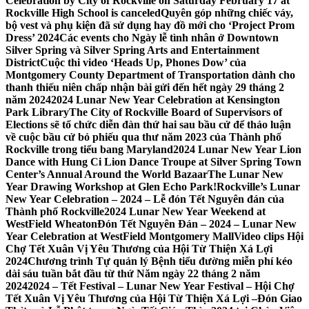
Celebration by City of Rockville on Saturday February 17 at
Rockville High School is canceled
Quyên góp những chiếc váy,
bộ vest và phụ kiện đã sử dụng hay đồ mới cho ‘Project Prom
Dress’ 2024
Các events cho Ngày lễ tình nhân ở Downtown
Silver Spring và Silver Spring Arts and Entertainment
District
Cuộc thi video ‘Heads Up, Phones Dow’ của
Montgomery County Department of Transportation dành cho
thanh thiếu niên chấp nhận bài gửi đến hết ngày 29 tháng 2
năm 2024
2024 Lunar New Year Celebration at Kensington
Park Library
The City of Rockville Board of Supervisors of
Elections sẽ tổ chức diễn đàn thứ hai sau bầu cử để thảo luận
về cuộc bầu cử bỏ phiếu qua thư năm 2023 của Thành phố
Rockville trong tiểu bang Maryland
2024 Lunar New Year Lion
Dance with Hung Ci Lion Dance Troupe at Silver Spring Town
Center’s Annual Around the World Bazaar
The Lunar New
Year Drawing Workshop at Glen Echo Park!
Rockville’s Lunar
New Year Celebration – 2024 – Lễ đón Tết Nguyên đán của
Thành phố Rockville
2024 Lunar New Year Weekend at
WestField Wheaton
Đón Tết Nguyên Đán – 2024 – Lunar New
Year Celebration at WestField Montgomery Mall
Video clips Hội
Chợ Tết Xuân Vị Yêu Thương của Hội Từ Thiện Xá Lợi
2024
Chương trình Tự quản lý Bệnh tiểu đường miễn phí kéo
dài sáu tuần bắt đầu từ thứ Năm ngày 22 tháng 2 năm
2024
2024 – Tết Festival – Lunar New Year Festival – Hội Chợ
Tết Xuân Vị Yêu Thương của Hội Từ Thiện Xá Lợi –
Đón Giao