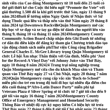
sinh viên của Cao đẳng Montgomery từ 18 tuổi đến 25 tuổi có
thể gửi thiết kế cho Cuộc thi biểu ngữ “Promote the Vote” với
giải thưởng 1.500 đô la khi gửi trước thứ Sáu, ngày 13 tháng 9
năm 2024
Buổi lễ tưởng niệm Ngày Quốc tế Nhận thức về Sử
dụng Thuốc quá liều và thắp nến vào thứ Năm ngày 29 tháng 8
năm 2024 tại Downtown Rockville
Quận Montgomery mở các
lớp học về xe đạp và xe tay ga điện tử dành cho người lớn vào
tháng 9, tháng 10 và tháng 11 năm 2024
Montgomery County
Community Action Board chấp nhận đơn Ghi Danh từ những
cư dân đủ điều kiện để đăng ký tham gia Chương trình đào tạo
vận động chính sách miễn phí
Thư viện Công cộng Brigadier
General Charles E. McGee Library trọng Quận Montgomery tổ
chức Lễ hội Âm nhạc Thân thiện với Gia đình, Miễn phí ‘Just
for the Record-A Vinyl Day’ với Johnny Juice vào Thứ Bảy,
ngày 10 tháng 8 năm 2024
24 Trang trại nông nghiệp trong
Quận Montgomery mở cửa cho du khách Mua sắm và Tham
quan vào Thứ Bảy ngày 27 và Chủ Nhật, ngày 28 tháng 7 năm
2024
Quận Montgomery cung cấp vắc-xin ‘Back-to-School’’
miễn phí cho trẻ em trong độ tuổi đi học tại nhiều địa điểm cho
đến cuối tháng 9
“Afro-Latin Dance Party” miễn phí tại
Veterans Plaza ở Silver Spring sẽ tổ chức từ 7 giờ tối cho đến 9
giờ tối vào ngày 16 tháng 7 năm 2024
Montgomery County
Office of Emergency Management and Homeland Security
Thông Báo về nhiệt độ cực kỳ nguy hiểm Có hiệu lực từ trưa
Thứ Bảy ngày 22 tháng 6 đến 8 giờ tối Chủ nhật ngày 23 tháng