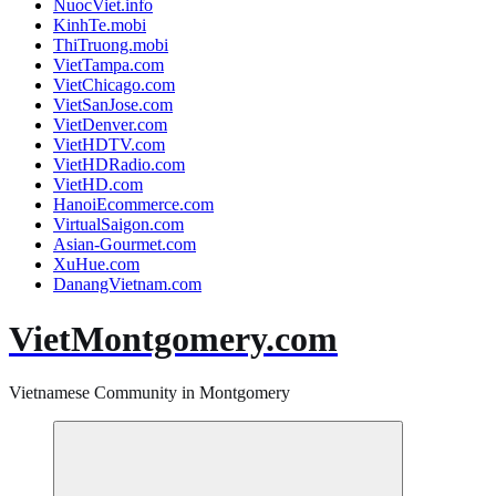
NuocViet.info
KinhTe.mobi
ThiTruong.mobi
VietTampa.com
VietChicago.com
VietSanJose.com
VietDenver.com
VietHDTV.com
VietHDRadio.com
VietHD.com
HanoiEcommerce.com
VirtualSaigon.com
Asian-Gourmet.com
XuHue.com
DanangVietnam.com
VietMontgomery.com
Vietnamese Community in Montgomery