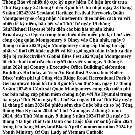
Thông Báo về nhiệt độ cực kỳ nguy hiểm Có hiệu lực từ trưa
Thứ Bảy ngày 22 tháng 6 đến 8 giờ tối Chủ nhật ngày 23 tháng
6 năm 2024
2024 Scotland Heritage Festival Fireworks
Quận
Montgomery sẽ công nhận ‘Juneteenth’ theo nhiều cách và với
nhiều lễ kỷ niệm, hầu hết vào Thứ Tư ngày 19 tháng
Sáu
Michael Hayes sẽ biểu diễn các bài hát từ sân khấu
Broadway và Opera trong buổi biểu diễn miễn phí tại Thư viện
công cộng quận Montgomery ở Olney vào Chủ nhật, ngày 9
tháng 6 năm 2024
Quận Montgomery cung cấp thông tin cập
nhật về thời tiết khắc nghiệt và Kêu gọi người dân tránh xa dây
điện bị rơi
Rockville’s Global Bites Fest 2024
Quận Montgomery
tổ chức buổi mở cửa cho người tìm việc vào ngày 5 tháng 6
năm 2024 tại County’s Executive Office Building
Celebration
Buddha’s Birthday at Vien An Buddhist Association
‘Roller
Disco’ miễn phí tại Công viên Ridge Road Recreational Park ở
Germantown Buổi tối từ 6-8 giờ tối vào thứ Sáu, ngày 17 tháng
5 năm 2024
Sở Cảnh sát Quận Montgomery cung cấp miễn phí
các bản nâng cấp phần mềm chống trộm với Xe Hyundai trong
ba ngày: Thứ Năm ngày 9 , Thứ Sáu ngày 10 và Thứ Bảy ngày
11 tháng 5 năm 2024
Bỏ phiếu sớm cho Cuộc bầu cử sơ bộ Tổng
thống Hoa Kỳ năm 2024 từ Thứ Năm ngày 2 tháng 5 năm
2024, đến Thứ Năm ngày 9 tháng 5 năm 2024
Thứ Ba ngày 23
tháng 4 là hạn chót Ghi Danh cho Cuộc bầu cử sơ bộ năm 2024
trong tiểu bang Maryland
Black April Commemoration 2024 by
Youth Ministry Of Our Lady of Vietnam Catholic