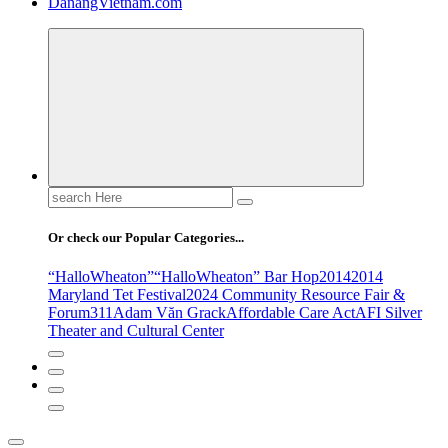
DanangVietnam.com
Search
for:
Or check our Popular Categories...
“HalloWheaton”
“HalloWheaton” Bar Hop
2014
2014
Maryland Tet Festival
2024 Community Resource Fair &
Forum
311
Adam Văn Grack
Affordable Care Act
AFI Silver
Theater and Cultural Center