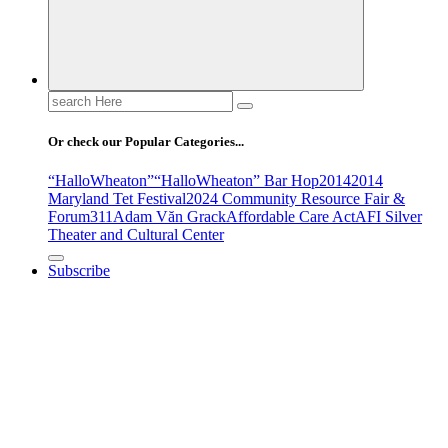
Search
for:
Or check our Popular Categories...
“HalloWheaton”
“HalloWheaton” Bar Hop
2014
2014
Maryland Tet Festival
2024 Community Resource Fair &
Forum
311
Adam Văn Grack
Affordable Care Act
AFI Silver
Theater and Cultural Center
Subscribe