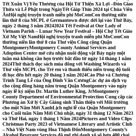
Tết Xuân Vị Yêu Thương của Hội Từ Thiện Xá Lợi –
Đón Giao
Thừa và Lễ Phật trong NgàyTết Giáp Thìn 2024 tại Chùa Viên
Ân
Hội nghị truyện tranh miễn phí MoComCon thường niên
lần thứ 8 của MCPL ở Germantown được dời lại vào Thứ Bảy,
ngày 2 tháng 3 năm 2024
2024 Tết Festival at Our Lady of
Vietnam Parish – Lunar New Year Festival – Hội Chợ Tết Giáo
Xứ Mẹ Việt Nam
Hội nghị truyện tranh miễn phí MoComCon
thường niên lần thứ 8 của Thư viện Công cộng Quận
Montgomery
Montgomery County Animal Services and
Adoption Center mở cửa nhận nuôi động vật Bảy ngày một
tuần mà không cần hẹn trước bắt đầu từ ngày 14 tháng 1 năm
2024
Thử thách đọc sách mùa đông với Washing Wizards và
Thư viện MCPL cho Trẻ em và thanh thiếu niên trong độ tuổi
đi học đến hết ngày 20 tháng 3 năm 2024
Cáo Phó và Chương
Trình Tang Lễ của Ông Đinh Văn Cương
Các dự án dịch vụ
cho cộng đồng hàng năm trong Quận Montgomery vào ngày
ngày lễ kỷ niệm Dr. Martin Luther King, Jr
Montgomery
County Department of Environmental Protection Cung cấp các
Phương án Xử lý Cây Giáng sinh Thân thiện với Môi trường
cho một Năm Mới Xanh
Lịch nghỉ lễ của Quận Montgomery
cho Cuối tuần Năm Mới Chủ nhật, ngày 31 tháng 12 Năm 2023
và Thứ Hai, ngày 1 tháng 1 Năm 2024
Pictures and Video Clips
Christmas Party 2023 of Vietnamese Literary and Artistic Club
– Nhà Việt Nam vùng Hoa Thịnh Đốn
Montgomery County’s
Alcohol Beverage Services đã mở ghi danh xổ số hơn 400 chai