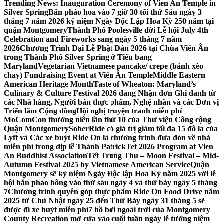
Trending News:
Inauguration Ceremony of Vien An Temple in
Silver Spring
Bắn pháo hoa vào 7 giờ 30 tối thứ Sáu ngày 3
tháng 7 năm 2026 kỷ niệm Ngày Độc Lập Hoa Kỳ 250 năm tại
quận Montgomery
Thành Phố Poolesville dời Lễ hội July 4th
Celebration and Fireworks sang ngày 5 tháng 7 năm
2026
Chương Trình Đại Lễ Phật Đản 2026 tại Chùa Viên Ân
trong Thành Phố Silver Spring ở Tiểu bang
Maryland
Vegetarian Vietnamese pancake/ crepe (bánh xèo
chay) Fundraising Event at Viên Ân Temple
Middle Eastern
American Heritage Month
Taste of Wheaton: Maryland’s
Culinary & Culture Festival 2026 đang Nhận đơn Ghi danh từ
các Nhà hàng, Người bán thực phẩm, Nghệ nhân và các Đơn vị
Triển lãm Cộng đồng
Hội nghị truyện tranh miễn phí
MoComCon thường niên lần thứ 10 của Thư viện Công cộng
Quận Montgomery
SoberRide có giá trị giảm tối đa 15 đô la của
Lyft và Các xe buýt Ride On là chương trình đưa đón về nhà
miễn phí trong dịp lễ Thánh Patrick
Tet 2026 Program at Vien
An Buddhist Association
Tết Trung Thu – Moon Festival – Mid-
Autumn Festival 2025 by Vietnamese American Service
Quận
Montgomery sẽ kỷ niệm Ngày Độc lập Hoa Kỳ năm 2025 với lễ
hội bắn pháo bông vào thứ sáu ngày 4 và thứ bảy ngày 5 tháng
7
Chương trình quyên góp thực phẩm Ride On Food Drive năm
2025 từ Chủ Nhật ngày 25 đến Thứ Bảy ngày 31 tháng 5 sẽ
được đi xe buýt miễn phí
7 hồ bơi ngoài trời của Montgomery
County Recreation mở cửa vào cuối tuần ngày lễ tưởng niệm