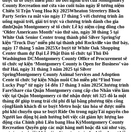
được đi xe buýt miễn phí
7 hồ bơi ngoài trời của Montgomery
County Recreation mở cửa vào cuối tuần ngày lễ tưởng niệm
Chiến Sĩ Trận Vong Hoa Kỳ 2025
Wheaton Streetery Block
Party Series ra mắt vào ngày 17 tháng 5 với chương trình ăn
uống ngoài trời, giải trí trực và chương trình dành cho gia
đình
Quận Montgomery sẽ tổ chức Lễ kỷ niệm cộng đồng cho
‘Older Americans Month’ vào thứ sáu, ngày 30 tháng 5 tại
White Oak Senior Center trong thành phố Silver Spring
Sự
kiện ‘Truck Day’ miễn phí tại thành phố Rockville vào thứ bảy,
ngày 17 tháng 5 năm 2025
Xe buýt từ White Oak Shopping
Center tham dự Đại Lễ Phật Đản tổ chức tại Thủ Đô
Washington DC
Montgomery County Office of Procurement sẽ
tổ chức sự kiện ‘Montgomery County is Open for Business’ vào
thứ Hai, ngày 31 tháng 3 năm 2025 tại Silver
Spring
Montgomery County Animal Services and Adoption
Cente tổ chức Sự kiện Nhận nuôi Chó miễn phí “Find Your
Lucky Pup” từ ngày 14 đến 17 tháng 3 năm 2025
Chương trình
FareShare của Quận Montgomery cung cấp cho Nhân viên làm
việc tại Quận Montgomery có thể nhận được tới 325 đô la một
tháng để giúp trang trải chi phí đi lại bằng phương tiện công
cộng
Hành khách đi xe buýt Metro hoặc tàu hỏa sẽ được miễn
phí khi chuyển qua xe buýt Ride On trong ngày
Tài nguyên cho
Người lao động bị ảnh hưởng bởi việc cắt giảm lực lượng lao
động của Chính phủ Liên bang Hoa Kỳ
Montgomery County
Recreation Quyên góp các mặt hàng mới hoặc đã xài như váy,