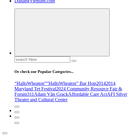
DanangVietnam.com
Search
for:
Or check our Popular Categories...
“HalloWheaton”
“HalloWheaton” Bar Hop
2014
2014
Maryland Tet Festival
2024 Community Resource Fair &
Forum
311
Adam Văn Grack
Affordable Care Act
AFI Silver
Theater and Cultural Center