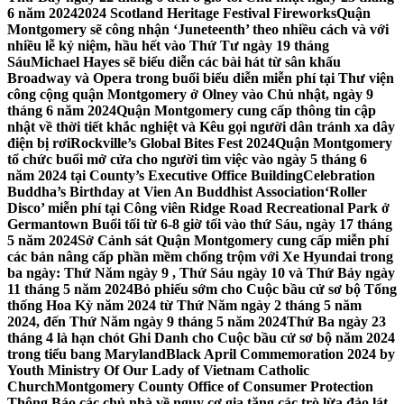
6 năm 2024
2024 Scotland Heritage Festival Fireworks
Quận
Montgomery sẽ công nhận ‘Juneteenth’ theo nhiều cách và với
nhiều lễ kỷ niệm, hầu hết vào Thứ Tư ngày 19 tháng
Sáu
Michael Hayes sẽ biểu diễn các bài hát từ sân khấu
Broadway và Opera trong buổi biểu diễn miễn phí tại Thư viện
công cộng quận Montgomery ở Olney vào Chủ nhật, ngày 9
tháng 6 năm 2024
Quận Montgomery cung cấp thông tin cập
nhật về thời tiết khắc nghiệt và Kêu gọi người dân tránh xa dây
điện bị rơi
Rockville’s Global Bites Fest 2024
Quận Montgomery
tổ chức buổi mở cửa cho người tìm việc vào ngày 5 tháng 6
năm 2024 tại County’s Executive Office Building
Celebration
Buddha’s Birthday at Vien An Buddhist Association
‘Roller
Disco’ miễn phí tại Công viên Ridge Road Recreational Park ở
Germantown Buổi tối từ 6-8 giờ tối vào thứ Sáu, ngày 17 tháng
5 năm 2024
Sở Cảnh sát Quận Montgomery cung cấp miễn phí
các bản nâng cấp phần mềm chống trộm với Xe Hyundai trong
ba ngày: Thứ Năm ngày 9 , Thứ Sáu ngày 10 và Thứ Bảy ngày
11 tháng 5 năm 2024
Bỏ phiếu sớm cho Cuộc bầu cử sơ bộ Tổng
thống Hoa Kỳ năm 2024 từ Thứ Năm ngày 2 tháng 5 năm
2024, đến Thứ Năm ngày 9 tháng 5 năm 2024
Thứ Ba ngày 23
tháng 4 là hạn chót Ghi Danh cho Cuộc bầu cử sơ bộ năm 2024
trong tiểu bang Maryland
Black April Commemoration 2024 by
Youth Ministry Of Our Lady of Vietnam Catholic
Church
Montgomery County Office of Consumer Protection
Thông Báo các chủ nhà về nguy cơ gia tăng các trò lừa đảo lát