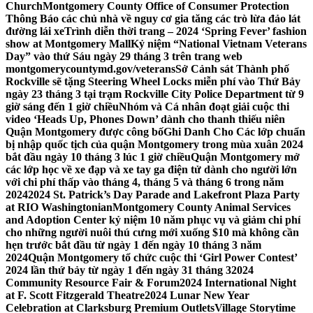
Church
Montgomery County Office of Consumer Protection
Thông Báo các chủ nhà về nguy cơ gia tăng các trò lừa đảo lát
đường lái xe
Trình diễn thời trang – 2024 ‘Spring Fever’ fashion
show at Montgomery Mall
Kỷ niệm “National Vietnam Veterans
Day” vào thứ Sáu ngày 29 tháng 3 trên trang web
montgomerycountymd.gov/veterans
Sở Cảnh sát Thành phố
Rockville sẽ tặng Steering Wheel Locks miễn phí vào Thứ Bảy
ngày 23 tháng 3 tại trạm Rockville City Police Department từ 9
giờ sáng đến 1 giờ chiều
Nhóm và Cá nhân đoạt giải cuộc thi
video ‘Heads Up, Phones Down’ dành cho thanh thiếu niên
Quận Montgomery được công bố
Ghi Danh Cho Các lớp chuẩn
bị nhập quốc tịch của quận Montgomery trong mùa xuân 2024
bắt đầu ngày 10 tháng 3 lúc 1 giờ chiều
Quận Montgomery mở
các lớp học về xe đạp và xe tay ga điện tử dành cho người lớn
với chi phí thấp vào tháng 4, tháng 5 và tháng 6 trong năm
2024
2024 St. Patrick’s Day Parade and Lakefront Plaza Party
at RIO Washingtonian
Montgomery County Animal Services
and Adoption Center kỷ niệm 10 năm phục vụ và giảm chi phí
cho những người nuôi thú cưng mới xuống $10 mà không cần
hẹn trước bắt đầu từ ngày 1 đến ngày 10 tháng 3 năm
2024
Quận Montgomery tổ chức cuộc thi ‘Girl Power Contest’
2024 lần thứ bảy từ ngày 1 đến ngày 31 tháng 3
2024
Community Resource Fair & Forum
2024 International Night
at F. Scott Fitzgerald Theatre
2024 Lunar New Year
Celebration at Clarksburg Premium Outlets
Village Storytime