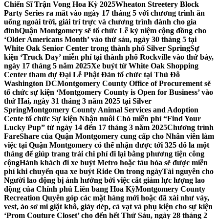
Chiến Sĩ Trận Vong Hoa Kỳ 2025
Wheaton Streetery Block
Party Series ra mắt vào ngày 17 tháng 5 với chương trình ăn
uống ngoài trời, giải trí trực và chương trình dành cho gia
đình
Quận Montgomery sẽ tổ chức Lễ kỷ niệm cộng đồng cho
‘Older Americans Month’ vào thứ sáu, ngày 30 tháng 5 tại
White Oak Senior Center trong thành phố Silver Spring
Sự
kiện ‘Truck Day’ miễn phí tại thành phố Rockville vào thứ bảy,
ngày 17 tháng 5 năm 2025
Xe buýt từ White Oak Shopping
Center tham dự Đại Lễ Phật Đản tổ chức tại Thủ Đô
Washington DC
Montgomery County Office of Procurement sẽ
tổ chức sự kiện ‘Montgomery County is Open for Business’ vào
thứ Hai, ngày 31 tháng 3 năm 2025 tại Silver
Spring
Montgomery County Animal Services and Adoption
Cente tổ chức Sự kiện Nhận nuôi Chó miễn phí “Find Your
Lucky Pup” từ ngày 14 đến 17 tháng 3 năm 2025
Chương trình
FareShare của Quận Montgomery cung cấp cho Nhân viên làm
việc tại Quận Montgomery có thể nhận được tới 325 đô la một
tháng để giúp trang trải chi phí đi lại bằng phương tiện công
cộng
Hành khách đi xe buýt Metro hoặc tàu hỏa sẽ được miễn
phí khi chuyển qua xe buýt Ride On trong ngày
Tài nguyên cho
Người lao động bị ảnh hưởng bởi việc cắt giảm lực lượng lao
động của Chính phủ Liên bang Hoa Kỳ
Montgomery County
Recreation Quyên góp các mặt hàng mới hoặc đã xài như váy,
vest, áo sơ mi giặt khô, giày dép, cà vạt và phụ kiện cho sự kiện
‘Prom Couture Closet’ cho đến hết Thứ Sáu, ngày 28 tháng 2