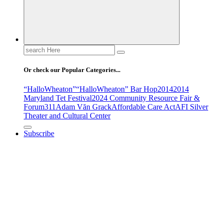
Search
for:
Or check our Popular Categories...
“HalloWheaton”
“HalloWheaton” Bar Hop
2014
2014
Maryland Tet Festival
2024 Community Resource Fair &
Forum
311
Adam Văn Grack
Affordable Care Act
AFI Silver
Theater and Cultural Center
Subscribe