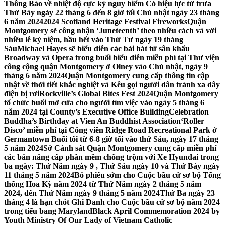
Thông Báo về nhiệt độ cực kỳ nguy hiểm Có hiệu lực từ trưa
Thứ Bảy ngày 22 tháng 6 đến 8 giờ tối Chủ nhật ngày 23 tháng
6 năm 2024
2024 Scotland Heritage Festival Fireworks
Quận
Montgomery sẽ công nhận ‘Juneteenth’ theo nhiều cách và với
nhiều lễ kỷ niệm, hầu hết vào Thứ Tư ngày 19 tháng
Sáu
Michael Hayes sẽ biểu diễn các bài hát từ sân khấu
Broadway và Opera trong buổi biểu diễn miễn phí tại Thư viện
công cộng quận Montgomery ở Olney vào Chủ nhật, ngày 9
tháng 6 năm 2024
Quận Montgomery cung cấp thông tin cập
nhật về thời tiết khắc nghiệt và Kêu gọi người dân tránh xa dây
điện bị rơi
Rockville’s Global Bites Fest 2024
Quận Montgomery
tổ chức buổi mở cửa cho người tìm việc vào ngày 5 tháng 6
năm 2024 tại County’s Executive Office Building
Celebration
Buddha’s Birthday at Vien An Buddhist Association
‘Roller
Disco’ miễn phí tại Công viên Ridge Road Recreational Park ở
Germantown Buổi tối từ 6-8 giờ tối vào thứ Sáu, ngày 17 tháng
5 năm 2024
Sở Cảnh sát Quận Montgomery cung cấp miễn phí
các bản nâng cấp phần mềm chống trộm với Xe Hyundai trong
ba ngày: Thứ Năm ngày 9 , Thứ Sáu ngày 10 và Thứ Bảy ngày
11 tháng 5 năm 2024
Bỏ phiếu sớm cho Cuộc bầu cử sơ bộ Tổng
thống Hoa Kỳ năm 2024 từ Thứ Năm ngày 2 tháng 5 năm
2024, đến Thứ Năm ngày 9 tháng 5 năm 2024
Thứ Ba ngày 23
tháng 4 là hạn chót Ghi Danh cho Cuộc bầu cử sơ bộ năm 2024
trong tiểu bang Maryland
Black April Commemoration 2024 by
Youth Ministry Of Our Lady of Vietnam Catholic