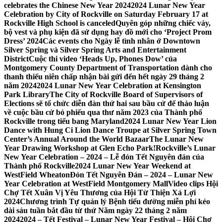
celebrates the Chinese New Year 2024
2024 Lunar New Year
Celebration by City of Rockville on Saturday February 17 at
Rockville High School is canceled
Quyên góp những chiếc váy,
bộ vest và phụ kiện đã sử dụng hay đồ mới cho ‘Project Prom
Dress’ 2024
Các events cho Ngày lễ tình nhân ở Downtown
Silver Spring và Silver Spring Arts and Entertainment
District
Cuộc thi video ‘Heads Up, Phones Dow’ của
Montgomery County Department of Transportation dành cho
thanh thiếu niên chấp nhận bài gửi đến hết ngày 29 tháng 2
năm 2024
2024 Lunar New Year Celebration at Kensington
Park Library
The City of Rockville Board of Supervisors of
Elections sẽ tổ chức diễn đàn thứ hai sau bầu cử để thảo luận
về cuộc bầu cử bỏ phiếu qua thư năm 2023 của Thành phố
Rockville trong tiểu bang Maryland
2024 Lunar New Year Lion
Dance with Hung Ci Lion Dance Troupe at Silver Spring Town
Center’s Annual Around the World Bazaar
The Lunar New
Year Drawing Workshop at Glen Echo Park!
Rockville’s Lunar
New Year Celebration – 2024 – Lễ đón Tết Nguyên đán của
Thành phố Rockville
2024 Lunar New Year Weekend at
WestField Wheaton
Đón Tết Nguyên Đán – 2024 – Lunar New
Year Celebration at WestField Montgomery Mall
Video clips Hội
Chợ Tết Xuân Vị Yêu Thương của Hội Từ Thiện Xá Lợi
2024
Chương trình Tự quản lý Bệnh tiểu đường miễn phí kéo
dài sáu tuần bắt đầu từ thứ Năm ngày 22 tháng 2 năm
2024
2024 – Tết Festival – Lunar New Year Festival – Hội Chợ