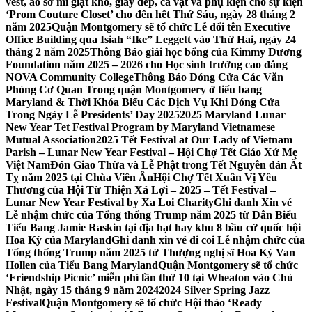
vest, áo sơ mi giặt khô, giày dép, cà vạt và phụ kiện cho sự kiện
‘Prom Couture Closet’ cho đến hết Thứ Sáu, ngày 28 tháng 2
năm 2025
Quận Montgomery sẽ tổ chức Lễ đổi tên Executive
Office Building qua Isiah “Ike” Leggett vào Thứ Hai, ngày 24
tháng 2 năm 2025
Thông Báo giải học bổng của Kimmy Dương
Foundation năm 2025 – 2026 cho Học sinh trường cao đẳng
NOVA Community College
Thông Báo Đóng Cửa Các Văn
Phòng Cơ Quan Trong quận Montgomery ở tiểu bang
Maryland & Thời Khóa Biểu Các Dịch Vụ Khi Đóng Cửa
Trong Ngày Lễ Presidents’ Day 2025
2025 Maryland Lunar
New Year Tet Festival Program by Maryland Vietnamese
Mutual Association
2025 Tết Festival at Our Lady of Vietnam
Parish – Lunar New Year Festival – Hội Chợ Tết Giáo Xứ Mẹ
Việt Nam
Đón Giao Thừa và Lễ Phật trong Tết Nguyên đán Ất
Tỵ năm 2025 tại Chùa Viên Ân
Hội Chợ Tết Xuân Vị Yêu
Thương của Hội Từ Thiện Xá Lợi – 2025 – Tết Festival –
Lunar New Year Festival by Xa Loi Charity
Ghi danh Xin vé
Lễ nhậm chức của Tổng thống Trump năm 2025 từ Dân Biểu
Tiểu Bang Jamie Raskin tại địa hạt hay khu 8 bầu cử quốc hội
Hoa Kỳ của Maryland
Ghi danh xin vé đi coi Lễ nhậm chức của
Tổng thống Trump năm 2025 từ Thượng nghị sĩ Hoa Kỳ Van
Hollen của Tiểu Bang Maryland
Quận Montgomery sẽ tổ chức
‘Friendship Picnic’ miễn phí lần thứ 10 tại Wheaton vào Chủ
Nhật, ngày 15 tháng 9 năm 2024
2024 Silver Spring Jazz
Festival
Quận Montgomery sẽ tổ chức Hội thảo ‘Ready