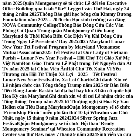
năm 2025
Quận Montgomery sẽ tổ chức Lễ đổi tên Executive
Office Building qua Isiah “Ike” Leggett vào Thứ Hai, ngày 24
tháng 2 năm 2025
Thông Báo giải học bổng của Kimmy Dương
Foundation năm 2025 – 2026 cho Học sinh trường cao đẳng
NOVA Community College
Thông Báo Đóng Cửa Các Văn
Phòng Cơ Quan Trong quận Montgomery ở tiểu bang
Maryland & Thời Khóa Biểu Các Dịch Vụ Khi Đóng Cửa
Trong Ngày Lễ Presidents’ Day 2025
2025 Maryland Lunar
New Year Tet Festival Program by Maryland Vietnamese
Mutual Association
2025 Tết Festival at Our Lady of Vietnam
Parish – Lunar New Year Festival – Hội Chợ Tết Giáo Xứ Mẹ
Việt Nam
Đón Giao Thừa và Lễ Phật trong Tết Nguyên đán Ất
Tỵ năm 2025 tại Chùa Viên Ân
Hội Chợ Tết Xuân Vị Yêu
Thương của Hội Từ Thiện Xá Lợi – 2025 – Tết Festival –
Lunar New Year Festival by Xa Loi Charity
Ghi danh Xin vé
Lễ nhậm chức của Tổng thống Trump năm 2025 từ Dân Biểu
Tiểu Bang Jamie Raskin tại địa hạt hay khu 8 bầu cử quốc hội
Hoa Kỳ của Maryland
Ghi danh xin vé đi coi Lễ nhậm chức của
Tổng thống Trump năm 2025 từ Thượng nghị sĩ Hoa Kỳ Van
Hollen của Tiểu Bang Maryland
Quận Montgomery sẽ tổ chức
‘Friendship Picnic’ miễn phí lần thứ 10 tại Wheaton vào Chủ
Nhật, ngày 15 tháng 9 năm 2024
2024 Silver Spring Jazz
Festival
Quận Montgomery sẽ tổ chức Hội thảo ‘Ready
Montgomery Seminar’ tại Wheaton Community Recreation
Center vào thứ Bảy, ngày 7 tháng 9 năm 2024
Sinh viên và cựu