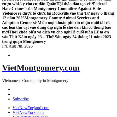
rượu whisky cho cư dân Quận
Hội thảo đào tạo về ‘Federal
Hate Crimes’ của Montgomery Committee Against Hate
Violence sẽ được tổ chức tại Rockville vào thứ Tư ngày 6 tháng
12 năm 2023
Montgomery County Animal Services and
Adoption Center sẽ Miễn mọi khoản phí xin nhận nuôi tất cả
các loài thú vật vào đúng dịp nghỉ lễ cho đến khi có thông báo
mới
Thời khóa biểu và dịch vụ cho nghỉ lễ cuối tuần Lễ tạ ơn
vào Thứ Năm ngày 23 – Thứ Sáu ngày 24 tháng 11 năm 2023
trong quận Montgomery
Fri. Aug 7th, 2026
VietMontgomery.com
Vietnamese Community in Montgomery
Subscribe
VietNewEngland.com
VietNewYork.com