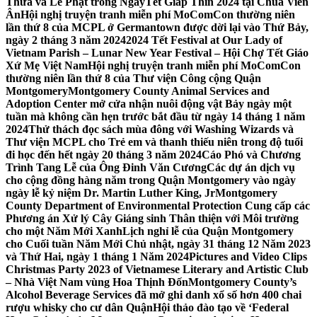
Thừa và Lễ Phật trong NgàyTết Giáp Thìn 2024 tại Chùa Viên
Ân
Hội nghị truyện tranh miễn phí MoComCon thường niên
lần thứ 8 của MCPL ở Germantown được dời lại vào Thứ Bảy,
ngày 2 tháng 3 năm 2024
2024 Tết Festival at Our Lady of
Vietnam Parish – Lunar New Year Festival – Hội Chợ Tết Giáo
Xứ Mẹ Việt Nam
Hội nghị truyện tranh miễn phí MoComCon
thường niên lần thứ 8 của Thư viện Công cộng Quận
Montgomery
Montgomery County Animal Services and
Adoption Center mở cửa nhận nuôi động vật Bảy ngày một
tuần mà không cần hẹn trước bắt đầu từ ngày 14 tháng 1 năm
2024
Thử thách đọc sách mùa đông với Washing Wizards và
Thư viện MCPL cho Trẻ em và thanh thiếu niên trong độ tuổi
đi học đến hết ngày 20 tháng 3 năm 2024
Cáo Phó và Chương
Trình Tang Lễ của Ông Đinh Văn Cương
Các dự án dịch vụ
cho cộng đồng hàng năm trong Quận Montgomery vào ngày
ngày lễ kỷ niệm Dr. Martin Luther King, Jr
Montgomery
County Department of Environmental Protection Cung cấp các
Phương án Xử lý Cây Giáng sinh Thân thiện với Môi trường
cho một Năm Mới Xanh
Lịch nghỉ lễ của Quận Montgomery
cho Cuối tuần Năm Mới Chủ nhật, ngày 31 tháng 12 Năm 2023
và Thứ Hai, ngày 1 tháng 1 Năm 2024
Pictures and Video Clips
Christmas Party 2023 of Vietnamese Literary and Artistic Club
– Nhà Việt Nam vùng Hoa Thịnh Đốn
Montgomery County’s
Alcohol Beverage Services đã mở ghi danh xổ số hơn 400 chai
rượu whisky cho cư dân Quận
Hội thảo đào tạo về ‘Federal