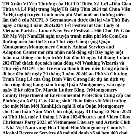
Tết Xuân Vị Yêu Thương của Hội Từ Thiện Xá Lợi –
Đón Giao
Thừa và Lễ Phật trong NgàyTết Giáp Thìn 2024 tại Chùa Viên
Ân
Hội nghị truyện tranh miễn phí MoComCon thường niên
lần thứ 8 của MCPL ở Germantown được dời lại vào Thứ Bảy,
ngày 2 tháng 3 năm 2024
2024 Tết Festival at Our Lady of
Vietnam Parish – Lunar New Year Festival – Hội Chợ Tết Giáo
Xứ Mẹ Việt Nam
Hội nghị truyện tranh miễn phí MoComCon
thường niên lần thứ 8 của Thư viện Công cộng Quận
Montgomery
Montgomery County Animal Services and
Adoption Center mở cửa nhận nuôi động vật Bảy ngày một
tuần mà không cần hẹn trước bắt đầu từ ngày 14 tháng 1 năm
2024
Thử thách đọc sách mùa đông với Washing Wizards và
Thư viện MCPL cho Trẻ em và thanh thiếu niên trong độ tuổi
đi học đến hết ngày 20 tháng 3 năm 2024
Cáo Phó và Chương
Trình Tang Lễ của Ông Đinh Văn Cương
Các dự án dịch vụ
cho cộng đồng hàng năm trong Quận Montgomery vào ngày
ngày lễ kỷ niệm Dr. Martin Luther King, Jr
Montgomery
County Department of Environmental Protection Cung cấp các
Phương án Xử lý Cây Giáng sinh Thân thiện với Môi trường
cho một Năm Mới Xanh
Lịch nghỉ lễ của Quận Montgomery
cho Cuối tuần Năm Mới Chủ nhật, ngày 31 tháng 12 Năm 2023
và Thứ Hai, ngày 1 tháng 1 Năm 2024
Pictures and Video Clips
Christmas Party 2023 of Vietnamese Literary and Artistic Club
– Nhà Việt Nam vùng Hoa Thịnh Đốn
Montgomery County’s
Alcohol Beverage Services đã mở ghi danh xổ số hơn 400 chai