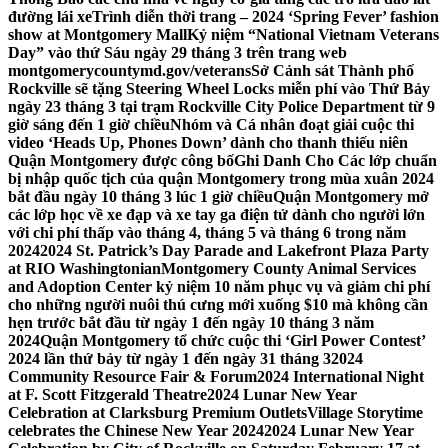
đường lái xe
Trình diễn thời trang – 2024 ‘Spring Fever’ fashion
show at Montgomery Mall
Kỷ niệm “National Vietnam Veterans
Day” vào thứ Sáu ngày 29 tháng 3 trên trang web
montgomerycountymd.gov/veterans
Sở Cảnh sát Thành phố
Rockville sẽ tặng Steering Wheel Locks miễn phí vào Thứ Bảy
ngày 23 tháng 3 tại trạm Rockville City Police Department từ 9
giờ sáng đến 1 giờ chiều
Nhóm và Cá nhân đoạt giải cuộc thi
video ‘Heads Up, Phones Down’ dành cho thanh thiếu niên
Quận Montgomery được công bố
Ghi Danh Cho Các lớp chuẩn
bị nhập quốc tịch của quận Montgomery trong mùa xuân 2024
bắt đầu ngày 10 tháng 3 lúc 1 giờ chiều
Quận Montgomery mở
các lớp học về xe đạp và xe tay ga điện tử dành cho người lớn
với chi phí thấp vào tháng 4, tháng 5 và tháng 6 trong năm
2024
2024 St. Patrick’s Day Parade and Lakefront Plaza Party
at RIO Washingtonian
Montgomery County Animal Services
and Adoption Center kỷ niệm 10 năm phục vụ và giảm chi phí
cho những người nuôi thú cưng mới xuống $10 mà không cần
hẹn trước bắt đầu từ ngày 1 đến ngày 10 tháng 3 năm
2024
Quận Montgomery tổ chức cuộc thi ‘Girl Power Contest’
2024 lần thứ bảy từ ngày 1 đến ngày 31 tháng 3
2024
Community Resource Fair & Forum
2024 International Night
at F. Scott Fitzgerald Theatre
2024 Lunar New Year
Celebration at Clarksburg Premium Outlets
Village Storytime
celebrates the Chinese New Year 2024
2024 Lunar New Year