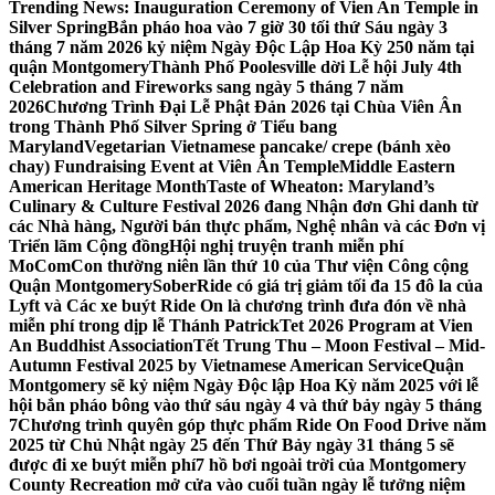
Trending News:
Inauguration Ceremony of Vien An Temple in
Silver Spring
Bắn pháo hoa vào 7 giờ 30 tối thứ Sáu ngày 3
tháng 7 năm 2026 kỷ niệm Ngày Độc Lập Hoa Kỳ 250 năm tại
quận Montgomery
Thành Phố Poolesville dời Lễ hội July 4th
Celebration and Fireworks sang ngày 5 tháng 7 năm
2026
Chương Trình Đại Lễ Phật Đản 2026 tại Chùa Viên Ân
trong Thành Phố Silver Spring ở Tiểu bang
Maryland
Vegetarian Vietnamese pancake/ crepe (bánh xèo
chay) Fundraising Event at Viên Ân Temple
Middle Eastern
American Heritage Month
Taste of Wheaton: Maryland’s
Culinary & Culture Festival 2026 đang Nhận đơn Ghi danh từ
các Nhà hàng, Người bán thực phẩm, Nghệ nhân và các Đơn vị
Triển lãm Cộng đồng
Hội nghị truyện tranh miễn phí
MoComCon thường niên lần thứ 10 của Thư viện Công cộng
Quận Montgomery
SoberRide có giá trị giảm tối đa 15 đô la của
Lyft và Các xe buýt Ride On là chương trình đưa đón về nhà
miễn phí trong dịp lễ Thánh Patrick
Tet 2026 Program at Vien
An Buddhist Association
Tết Trung Thu – Moon Festival – Mid-
Autumn Festival 2025 by Vietnamese American Service
Quận
Montgomery sẽ kỷ niệm Ngày Độc lập Hoa Kỳ năm 2025 với lễ
hội bắn pháo bông vào thứ sáu ngày 4 và thứ bảy ngày 5 tháng
7
Chương trình quyên góp thực phẩm Ride On Food Drive năm
2025 từ Chủ Nhật ngày 25 đến Thứ Bảy ngày 31 tháng 5 sẽ
được đi xe buýt miễn phí
7 hồ bơi ngoài trời của Montgomery
County Recreation mở cửa vào cuối tuần ngày lễ tưởng niệm