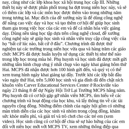
nay, cũng như các lớp khoa học xã hội trung học cấp III. Những
thiết bị này sẽ được phân phối trong ba đợt trong niên học này, và sẽ
có thêm các lớp và các môn học được thêm vào trong những năm
trong tương lai. Mục đích của đề xướng này là để dùng công nghệ
để nâng cao việc dạy và học và tạo thêm cơ hội để giúp học sinh
tham gia trong việc học của các em và để cá nhân hóa việc giảng
dạy. Dùng nền tảng học tập dựa trên công nghệ cloud, đề xướng
công nghệ này sẽ giúp học sinh và nhân viên truy cập công việc của
họ “bất cứ lúc nào, bất cứ ở đâu”. Chương trình đã được thử
nghiệm tại các trường trong niên học vừa qua và hàng trăm các giáo
chức MCPS đã được huấn luyện sử dụng các thiết bị như thế nào
trong lớp học trong mùa hè. Phụ huynh và học sinh đã được mời gửi
những tấm hình chụp ưng ý nhất chụp vào ngày khai giảng hôm thứ
Hai. MCPS đã nhận được hơn 100 hình gửi đến, và quý vị có thể
xem trang hình ngày khai giảng tại đây. Trước khi các lớp bắt đầu
vào ngày thứ Hai, trên 5,000 học sinh và gia đình đã đến chật ních
khuôn viên Carver Educational Services Center ở Rockville vào
ngày 23 tháng 8 để dự Ngày Hội Trở Lại Trường MCPS hằng năm.
Phụ huynh đã có cơ hội gặp gỡ nhân viên MCPS, tìm hiểu về các
chương trình và hoạt động của học khu, và lấy thông tin về các tài
nguyên cộng đồng. Những điểm chính của ngày hội gồm có những
màn trình diễn của các học sinh và nhóm trong cộng đồng, khám
sức khỏe miễn phí, và giải trí và trò chơi cho các trẻ em (xem
video). Học sinh cũng có cơ hội để chia sẽ sự hào hứng của các em
đối với niên học mới với MCPS TV, xem những thông điệp qua