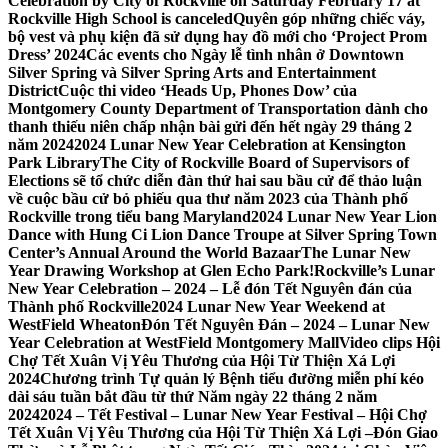
Celebration by City of Rockville on Saturday February 17 at
Rockville High School is canceled
Quyên góp những chiếc váy,
bộ vest và phụ kiện đã sử dụng hay đồ mới cho ‘Project Prom
Dress’ 2024
Các events cho Ngày lễ tình nhân ở Downtown
Silver Spring và Silver Spring Arts and Entertainment
District
Cuộc thi video ‘Heads Up, Phones Dow’ của
Montgomery County Department of Transportation dành cho
thanh thiếu niên chấp nhận bài gửi đến hết ngày 29 tháng 2
năm 2024
2024 Lunar New Year Celebration at Kensington
Park Library
The City of Rockville Board of Supervisors of
Elections sẽ tổ chức diễn đàn thứ hai sau bầu cử để thảo luận
về cuộc bầu cử bỏ phiếu qua thư năm 2023 của Thành phố
Rockville trong tiểu bang Maryland
2024 Lunar New Year Lion
Dance with Hung Ci Lion Dance Troupe at Silver Spring Town
Center’s Annual Around the World Bazaar
The Lunar New
Year Drawing Workshop at Glen Echo Park!
Rockville’s Lunar
New Year Celebration – 2024 – Lễ đón Tết Nguyên đán của
Thành phố Rockville
2024 Lunar New Year Weekend at
WestField Wheaton
Đón Tết Nguyên Đán – 2024 – Lunar New
Year Celebration at WestField Montgomery Mall
Video clips Hội
Chợ Tết Xuân Vị Yêu Thương của Hội Từ Thiện Xá Lợi
2024
Chương trình Tự quản lý Bệnh tiểu đường miễn phí kéo
dài sáu tuần bắt đầu từ thứ Năm ngày 22 tháng 2 năm
2024
2024 – Tết Festival – Lunar New Year Festival – Hội Chợ
Tết Xuân Vị Yêu Thương của Hội Từ Thiện Xá Lợi –
Đón Giao