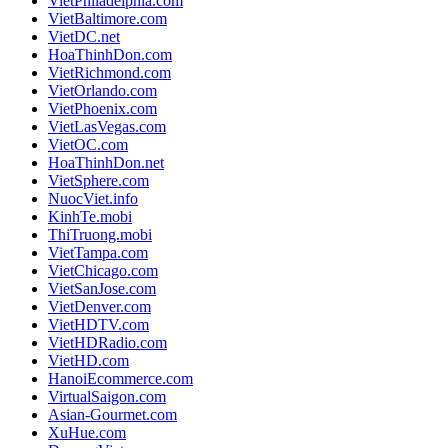
VietPhiladelphia.com
VietBaltimore.com
VietDC.net
HoaThinhDon.com
VietRichmond.com
VietOrlando.com
VietPhoenix.com
VietLasVegas.com
VietOC.com
HoaThinhDon.net
VietSphere.com
NuocViet.info
KinhTe.mobi
ThiTruong.mobi
VietTampa.com
VietChicago.com
VietSanJose.com
VietDenver.com
VietHDTV.com
VietHDRadio.com
VietHD.com
HanoiEcommerce.com
VirtualSaigon.com
Asian-Gourmet.com
XuHue.com