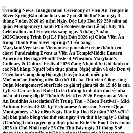
Skip
to
Trending News:
Inauguration Ceremony of Vien An Temple in
content
Silver Spring
Bắn pháo hoa vào 7 giờ 30 tối thứ Sáu ngày 3
tháng 7 năm 2026 kỷ niệm Ngày Độc Lập Hoa Kỳ 250 năm tại
quận Montgomery
Thành Phố Poolesville dời Lễ hội July 4th
Celebration and Fireworks sang ngày 5 tháng 7 năm
2026
Chương Trình Đại Lễ Phật Đản 2026 tại Chùa Viên Ân
trong Thành Phố Silver Spring ở Tiểu bang
Maryland
Vegetarian Vietnamese pancake/ crepe (bánh xèo
chay) Fundraising Event at Viên Ân Temple
Middle Eastern
American Heritage Month
Taste of Wheaton: Maryland’s
Culinary & Culture Festival 2026 đang Nhận đơn Ghi danh từ
các Nhà hàng, Người bán thực phẩm, Nghệ nhân và các Đơn vị
Triển lãm Cộng đồng
Hội nghị truyện tranh miễn phí
MoComCon thường niên lần thứ 10 của Thư viện Công cộng
Quận Montgomery
SoberRide có giá trị giảm tối đa 15 đô la của
Lyft và Các xe buýt Ride On là chương trình đưa đón về nhà
miễn phí trong dịp lễ Thánh Patrick
Tet 2026 Program at Vien
An Buddhist Association
Tết Trung Thu – Moon Festival – Mid-
Autumn Festival 2025 by Vietnamese American Service
Quận
Montgomery sẽ kỷ niệm Ngày Độc lập Hoa Kỳ năm 2025 với lễ
hội bắn pháo bông vào thứ sáu ngày 4 và thứ bảy ngày 5 tháng
7
Chương trình quyên góp thực phẩm Ride On Food Drive năm
2025 từ Chủ Nhật ngày 25 đến Thứ Bảy ngày 31 tháng 5 sẽ