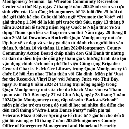
Montgomery Seminar’ tại Wheaton Community Recreation
Center vào thứ Bảy, ngày 7 tháng 9 năm 2024
Sinh viên và cựu
sinh viên của Cao đẳng Montgomery từ 18 tuổi đến 25 tuổi có
thể gửi thiết kế cho Cuộc thi biểu ngữ “Promote the Vote” với
giải thưởng 1.500 đô la khi gửi trước thứ Sáu, ngày 13 tháng 9
năm 2024
Buổi lễ tưởng niệm Ngày Quốc tế Nhận thức về Sử
dụng Thuốc quá liều và thắp nến vào thứ Năm ngày 29 tháng 8
năm 2024 tại Downtown Rockville
Quận Montgomery mở các
lớp học về xe đạp và xe tay ga điện tử dành cho người lớn vào
tháng 9, tháng 10 và tháng 11 năm 2024
Montgomery County
Community Action Board chấp nhận đơn Ghi Danh từ những
cư dân đủ điều kiện để đăng ký tham gia Chương trình đào tạo
vận động chính sách miễn phí
Thư viện Công cộng Brigadier
General Charles E. McGee Library trọng Quận Montgomery tổ
chức Lễ hội Âm nhạc Thân thiện với Gia đình, Miễn phí ‘Just
for the Record-A Vinyl Day’ với Johnny Juice vào Thứ Bảy,
ngày 10 tháng 8 năm 2024
24 Trang trại nông nghiệp trong
Quận Montgomery mở cửa cho du khách Mua sắm và Tham
quan vào Thứ Bảy ngày 27 và Chủ Nhật, ngày 28 tháng 7 năm
2024
Quận Montgomery cung cấp vắc-xin ‘Back-to-School’’
miễn phí cho trẻ em trong độ tuổi đi học tại nhiều địa điểm cho
đến cuối tháng 9
“Afro-Latin Dance Party” miễn phí tại
Veterans Plaza ở Silver Spring sẽ tổ chức từ 7 giờ tối cho đến 9
giờ tối vào ngày 16 tháng 7 năm 2024
Montgomery County
Office of Emergency Management and Homeland Security