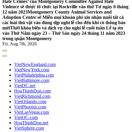
Hate Crimes’ của Montgomery Committee Against Hate
Violence sẽ được tổ chức tại Rockville vào thứ Tư ngày 6 tháng
12 năm 2023
Montgomery County Animal Services and
Adoption Center sẽ Miễn mọi khoản phí xin nhận nuôi tất cả
các loài thú vật vào đúng dịp nghỉ lễ cho đến khi có thông báo
mới
Thời khóa biểu và dịch vụ cho nghỉ lễ cuối tuần Lễ tạ ơn
vào Thứ Năm ngày 23 – Thứ Sáu ngày 24 tháng 11 năm 2023
trong quận Montgomery
Fri. Aug 7th, 2026
VietNewEngland.com
VietNewYork.com
VietPhiladelphia.com
VietBaltimore.com
VietDC.net
HoaThinhDon.com
VietRichmond.com
VietOrlando.com
VietPhoenix.com
VietLasVegas.com
VietOC.com
HoaThinhDon.net
VietSphere.com