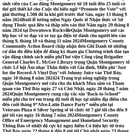
sinh viên của Cao đẳng Montgomery từ 18 tuổi đến 25 tuổi có
thể gửi thiết kế cho Cuộc thi biểu ngữ “Promote the Vote” với
giải thưởng 1.500 đô la khi gửi trước thứ Sáu, ngày 13 tháng 9
năm 2024
Buổi lễ tưởng niệm Ngày Quốc tế Nhận thức về Sử
dụng Thuốc quá liều và thắp nến vào thứ Năm ngày 29 tháng 8
năm 2024 tại Downtown Rockville
Quận Montgomery mở các
lớp học về xe đạp và xe tay ga điện tử dành cho người lớn vào
tháng 9, tháng 10 và tháng 11 năm 2024
Montgomery County
Community Action Board chấp nhận đơn Ghi Danh từ những
cư dân đủ điều kiện để đăng ký tham gia Chương trình đào tạo
vận động chính sách miễn phí
Thư viện Công cộng Brigadier
General Charles E. McGee Library trọng Quận Montgomery tổ
chức Lễ hội Âm nhạc Thân thiện với Gia đình, Miễn phí ‘Just
for the Record-A Vinyl Day’ với Johnny Juice vào Thứ Bảy,
ngày 10 tháng 8 năm 2024
24 Trang trại nông nghiệp trong
Quận Montgomery mở cửa cho du khách Mua sắm và Tham
quan vào Thứ Bảy ngày 27 và Chủ Nhật, ngày 28 tháng 7 năm
2024
Quận Montgomery cung cấp vắc-xin ‘Back-to-School’’
miễn phí cho trẻ em trong độ tuổi đi học tại nhiều địa điểm cho
đến cuối tháng 9
“Afro-Latin Dance Party” miễn phí tại
Veterans Plaza ở Silver Spring sẽ tổ chức từ 7 giờ tối cho đến 9
giờ tối vào ngày 16 tháng 7 năm 2024
Montgomery County
Office of Emergency Management and Homeland Security
Thông Báo về nhiệt độ cực kỳ nguy hiểm Có hiệu lực từ trưa
Thứ Bảy ngày 22 tháng 6 đến 8 giờ tối Chủ nhật ngày 23 tháng