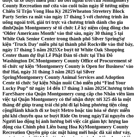
được đi xe buýt miễn phí
7 hồ bơi ngoài trời của Montgomery
County Recreation mở cửa vào cuối tuần ngày lễ tưởng niệm
Chiến Sĩ Trận Vong Hoa Kỳ 2025
Wheaton Streetery Block
Party Series ra mắt vào ngày 17 tháng 5 với chương trình ăn
uống ngoài trời, giải trí trực và chương trình dành cho gia
đình
Quận Montgomery sẽ tổ chức Lễ kỷ niệm cộng đồng cho
‘Older Americans Month’ vào thứ sáu, ngày 30 tháng 5 tại
White Oak Senior Center trong thành phố Silver Spring
Sự
kiện ‘Truck Day’ miễn phí tại thành phố Rockville vào thứ bảy,
ngày 17 tháng 5 năm 2025
Xe buýt từ White Oak Shopping
Center tham dự Đại Lễ Phật Đản tổ chức tại Thủ Đô
Washington DC
Montgomery County Office of Procurement sẽ
tổ chức sự kiện ‘Montgomery County is Open for Business’ vào
thứ Hai, ngày 31 tháng 3 năm 2025 tại Silver
Spring
Montgomery County Animal Services and Adoption
Cente tổ chức Sự kiện Nhận nuôi Chó miễn phí “Find Your
Lucky Pup” từ ngày 14 đến 17 tháng 3 năm 2025
Chương trình
FareShare của Quận Montgomery cung cấp cho Nhân viên làm
việc tại Quận Montgomery có thể nhận được tới 325 đô la một
tháng để giúp trang trải chi phí đi lại bằng phương tiện công
cộng
Hành khách đi xe buýt Metro hoặc tàu hỏa sẽ được miễn
phí khi chuyển qua xe buýt Ride On trong ngày
Tài nguyên cho
Người lao động bị ảnh hưởng bởi việc cắt giảm lực lượng lao
động của Chính phủ Liên bang Hoa Kỳ
Montgomery County
Recreation Quyên góp các mặt hàng mới hoặc đã xài như váy,