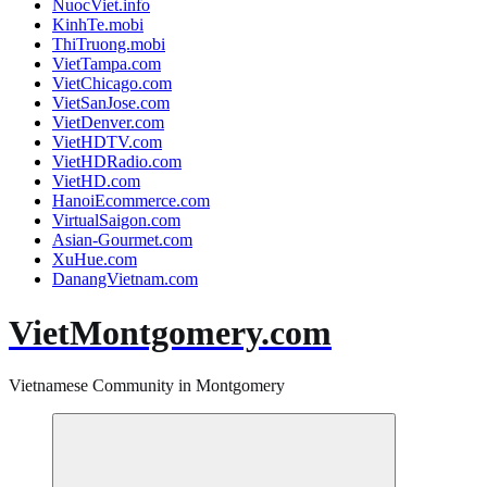
NuocViet.info
KinhTe.mobi
ThiTruong.mobi
VietTampa.com
VietChicago.com
VietSanJose.com
VietDenver.com
VietHDTV.com
VietHDRadio.com
VietHD.com
HanoiEcommerce.com
VirtualSaigon.com
Asian-Gourmet.com
XuHue.com
DanangVietnam.com
VietMontgomery.com
Vietnamese Community in Montgomery