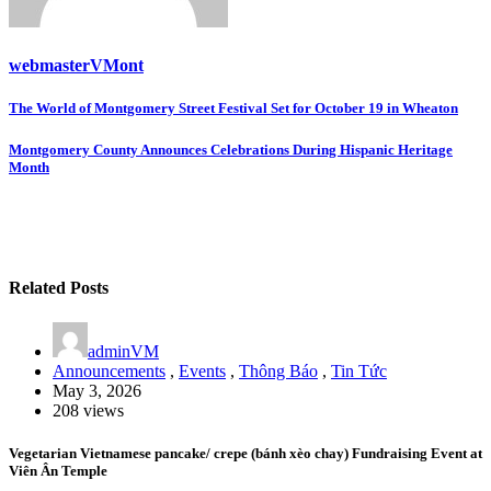
webmasterVMont
Post
The World of Montgomery Street Festival Set for October 19 in Wheaton
navigation
Montgomery County Announces Celebrations During Hispanic Heritage
Month
Related Posts
adminVM
Announcements
,
Events
,
Thông Báo
,
Tin Tức
May 3, 2026
208 views
Vegetarian Vietnamese pancake/ crepe (bánh xèo chay) Fundraising Event at
Viên Ân Temple