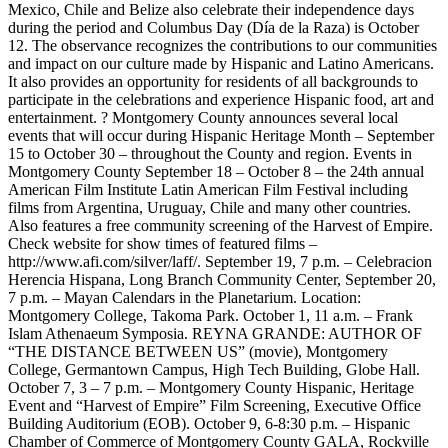
Mexico, Chile and Belize also celebrate their independence days
during the period and Columbus Day (Día de la Raza) is October
12. The observance recognizes the contributions to our communities
and impact on our culture made by Hispanic and Latino Americans.
It also provides an opportunity for residents of all backgrounds to
participate in the celebrations and experience Hispanic food, art and
entertainment. ? Montgomery County announces several local
events that will occur during Hispanic Heritage Month – September
15 to October 30 – throughout the County and region. Events in
Montgomery County September 18 – October 8 – the 24th annual
American Film Institute Latin American Film Festival including
films from Argentina, Uruguay, Chile and many other countries.
Also features a free community screening of the Harvest of Empire.
Check website for show times of featured films –
http://www.afi.com/silver/laff/. September 19, 7 p.m. – Celebracion
Herencia Hispana, Long Branch Community Center, September 20,
7 p.m. – Mayan Calendars in the Planetarium. Location:
Montgomery College, Takoma Park. October 1, 11 a.m. – Frank
Islam Athenaeum Symposia. REYNA GRANDE: AUTHOR OF
“THE DISTANCE BETWEEN US” (movie), Montgomery
College, Germantown Campus, High Tech Building, Globe Hall.
October 7, 3 – 7 p.m. – Montgomery County Hispanic, Heritage
Event and “Harvest of Empire” Film Screening, Executive Office
Building Auditorium (EOB). October 9, 6-8:30 p.m. – Hispanic
Chamber of Commerce of Montgomery County GALA, Rockville