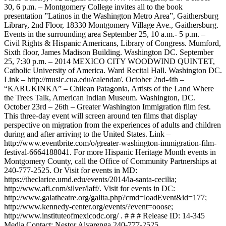
30, 6 p.m. – Montgomery College invites all to the book
presentation ”Latinos in the Washington Metro Area”, Gaithersburg
Library, 2nd Floor, 18330 Montgomery Village Ave., Gaithersburg.
Events in the surrounding area September 25, 10 a.m.- 5 p.m. –
Civil Rights & Hispanic Americans, Library of Congress. Mumford,
Sixth floor, James Madison Building. Washington DC. September
25, 7:30 p.m. – 2014 MEXICO CITY WOODWIND QUINTET,
Catholic University of America. Ward Recital Hall. Washington DC.
Link – http://music.cua.edu/calendar/. October 2nd-4th –
“KARUKINKA” – Chilean Patagonia, Artists of the Land Where
the Trees Talk, American Indian Museum. Washington, DC.
October 23rd – 26th – Greater Washington Immigration film fest.
This three-day event will screen around ten films that display
perspective on migration from the experiences of adults and children
during and after arriving to the United States. Link –
http://www.eventbrite.com/o/greater-washington-immigration-film-
festival-6664188041. For more Hispanic Heritage Month events in
Montgomery County, call the Office of Community Partnerships at
240-777-2525. Or Visit for events in MD:
https://theclarice.umd.edu/events/2014/la-santa-cecilia;
http://www.afi.com/silver/laff/. Visit for events in DC:
http://www.galatheatre.org/galita.php?cmd=loadEvent&id=177;
http://www.kennedy-center.org/events/?event=ooose;
http://www.instituteofmexicodc.org/ . # # # Release ID: 14-345
Media Contact: Nestor Alvarenga 240-777-2525