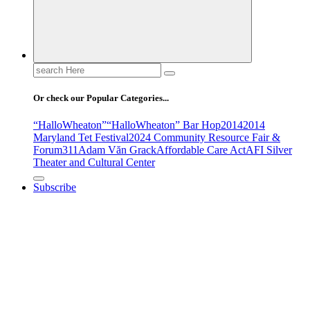
Search
for:
Or check our Popular Categories...
“HalloWheaton”
“HalloWheaton” Bar Hop
2014
2014
Maryland Tet Festival
2024 Community Resource Fair &
Forum
311
Adam Văn Grack
Affordable Care Act
AFI Silver
Theater and Cultural Center
Subscribe