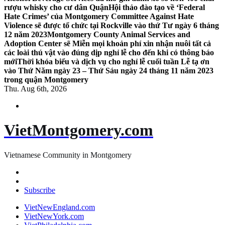
rượu whisky cho cư dân Quận
Hội thảo đào tạo về ‘Federal
Hate Crimes’ của Montgomery Committee Against Hate
Violence sẽ được tổ chức tại Rockville vào thứ Tư ngày 6 tháng
12 năm 2023
Montgomery County Animal Services and
Adoption Center sẽ Miễn mọi khoản phí xin nhận nuôi tất cả
các loài thú vật vào đúng dịp nghỉ lễ cho đến khi có thông báo
mới
Thời khóa biểu và dịch vụ cho nghỉ lễ cuối tuần Lễ tạ ơn
vào Thứ Năm ngày 23 – Thứ Sáu ngày 24 tháng 11 năm 2023
trong quận Montgomery
Thu. Aug 6th, 2026
VietMontgomery.com
Vietnamese Community in Montgomery
Subscribe
VietNewEngland.com
VietNewYork.com