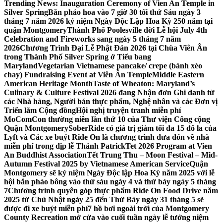
Trending News:
Inauguration Ceremony of Vien An Temple in
Silver Spring
Bắn pháo hoa vào 7 giờ 30 tối thứ Sáu ngày 3
tháng 7 năm 2026 kỷ niệm Ngày Độc Lập Hoa Kỳ 250 năm tại
quận Montgomery
Thành Phố Poolesville dời Lễ hội July 4th
Celebration and Fireworks sang ngày 5 tháng 7 năm
2026
Chương Trình Đại Lễ Phật Đản 2026 tại Chùa Viên Ân
trong Thành Phố Silver Spring ở Tiểu bang
Maryland
Vegetarian Vietnamese pancake/ crepe (bánh xèo
chay) Fundraising Event at Viên Ân Temple
Middle Eastern
American Heritage Month
Taste of Wheaton: Maryland’s
Culinary & Culture Festival 2026 đang Nhận đơn Ghi danh từ
các Nhà hàng, Người bán thực phẩm, Nghệ nhân và các Đơn vị
Triển lãm Cộng đồng
Hội nghị truyện tranh miễn phí
MoComCon thường niên lần thứ 10 của Thư viện Công cộng
Quận Montgomery
SoberRide có giá trị giảm tối đa 15 đô la của
Lyft và Các xe buýt Ride On là chương trình đưa đón về nhà
miễn phí trong dịp lễ Thánh Patrick
Tet 2026 Program at Vien
An Buddhist Association
Tết Trung Thu – Moon Festival – Mid-
Autumn Festival 2025 by Vietnamese American Service
Quận
Montgomery sẽ kỷ niệm Ngày Độc lập Hoa Kỳ năm 2025 với lễ
hội bắn pháo bông vào thứ sáu ngày 4 và thứ bảy ngày 5 tháng
7
Chương trình quyên góp thực phẩm Ride On Food Drive năm
2025 từ Chủ Nhật ngày 25 đến Thứ Bảy ngày 31 tháng 5 sẽ
được đi xe buýt miễn phí
7 hồ bơi ngoài trời của Montgomery
County Recreation mở cửa vào cuối tuần ngày lễ tưởng niệm