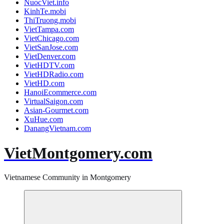
NuocViet.info
KinhTe.mobi
ThiTruong.mobi
VietTampa.com
VietChicago.com
VietSanJose.com
VietDenver.com
VietHDTV.com
VietHDRadio.com
VietHD.com
HanoiEcommerce.com
VirtualSaigon.com
Asian-Gourmet.com
XuHue.com
DanangVietnam.com
VietMontgomery.com
Vietnamese Community in Montgomery