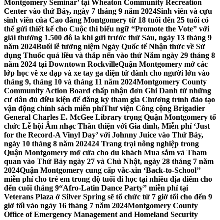
Montgomery Seminar’ tại Wheaton Community Recreation
Center vào thứ Bảy, ngày 7 tháng 9 năm 2024
Sinh viên và cựu
sinh viên của Cao đẳng Montgomery từ 18 tuổi đến 25 tuổi có
thể gửi thiết kế cho Cuộc thi biểu ngữ “Promote the Vote” với
giải thưởng 1.500 đô la khi gửi trước thứ Sáu, ngày 13 tháng 9
năm 2024
Buổi lễ tưởng niệm Ngày Quốc tế Nhận thức về Sử
dụng Thuốc quá liều và thắp nến vào thứ Năm ngày 29 tháng 8
năm 2024 tại Downtown Rockville
Quận Montgomery mở các
lớp học về xe đạp và xe tay ga điện tử dành cho người lớn vào
tháng 9, tháng 10 và tháng 11 năm 2024
Montgomery County
Community Action Board chấp nhận đơn Ghi Danh từ những
cư dân đủ điều kiện để đăng ký tham gia Chương trình đào tạo
vận động chính sách miễn phí
Thư viện Công cộng Brigadier
General Charles E. McGee Library trọng Quận Montgomery tổ
chức Lễ hội Âm nhạc Thân thiện với Gia đình, Miễn phí ‘Just
for the Record-A Vinyl Day’ với Johnny Juice vào Thứ Bảy,
ngày 10 tháng 8 năm 2024
24 Trang trại nông nghiệp trong
Quận Montgomery mở cửa cho du khách Mua sắm và Tham
quan vào Thứ Bảy ngày 27 và Chủ Nhật, ngày 28 tháng 7 năm
2024
Quận Montgomery cung cấp vắc-xin ‘Back-to-School’’
miễn phí cho trẻ em trong độ tuổi đi học tại nhiều địa điểm cho
đến cuối tháng 9
“Afro-Latin Dance Party” miễn phí tại
Veterans Plaza ở Silver Spring sẽ tổ chức từ 7 giờ tối cho đến 9
giờ tối vào ngày 16 tháng 7 năm 2024
Montgomery County
Office of Emergency Management and Homeland Security