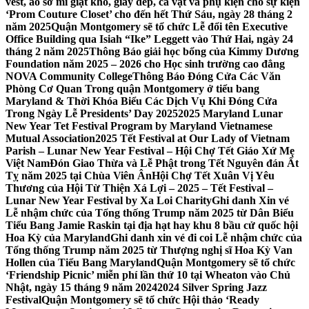
vest, áo sơ mi giặt khô, giày dép, cà vạt và phụ kiện cho sự kiện
‘Prom Couture Closet’ cho đến hết Thứ Sáu, ngày 28 tháng 2
năm 2025
Quận Montgomery sẽ tổ chức Lễ đổi tên Executive
Office Building qua Isiah “Ike” Leggett vào Thứ Hai, ngày 24
tháng 2 năm 2025
Thông Báo giải học bổng của Kimmy Dương
Foundation năm 2025 – 2026 cho Học sinh trường cao đẳng
NOVA Community College
Thông Báo Đóng Cửa Các Văn
Phòng Cơ Quan Trong quận Montgomery ở tiểu bang
Maryland & Thời Khóa Biểu Các Dịch Vụ Khi Đóng Cửa
Trong Ngày Lễ Presidents’ Day 2025
2025 Maryland Lunar
New Year Tet Festival Program by Maryland Vietnamese
Mutual Association
2025 Tết Festival at Our Lady of Vietnam
Parish – Lunar New Year Festival – Hội Chợ Tết Giáo Xứ Mẹ
Việt Nam
Đón Giao Thừa và Lễ Phật trong Tết Nguyên đán Ất
Tỵ năm 2025 tại Chùa Viên Ân
Hội Chợ Tết Xuân Vị Yêu
Thương của Hội Từ Thiện Xá Lợi – 2025 – Tết Festival –
Lunar New Year Festival by Xa Loi Charity
Ghi danh Xin vé
Lễ nhậm chức của Tổng thống Trump năm 2025 từ Dân Biểu
Tiểu Bang Jamie Raskin tại địa hạt hay khu 8 bầu cử quốc hội
Hoa Kỳ của Maryland
Ghi danh xin vé đi coi Lễ nhậm chức của
Tổng thống Trump năm 2025 từ Thượng nghị sĩ Hoa Kỳ Van
Hollen của Tiểu Bang Maryland
Quận Montgomery sẽ tổ chức
‘Friendship Picnic’ miễn phí lần thứ 10 tại Wheaton vào Chủ
Nhật, ngày 15 tháng 9 năm 2024
2024 Silver Spring Jazz
Festival
Quận Montgomery sẽ tổ chức Hội thảo ‘Ready