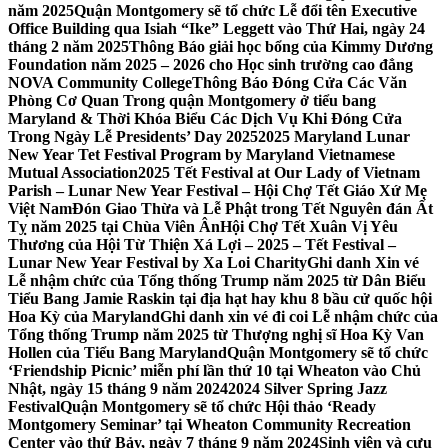
năm 2025
Quận Montgomery sẽ tổ chức Lễ đổi tên Executive
Office Building qua Isiah “Ike” Leggett vào Thứ Hai, ngày 24
tháng 2 năm 2025
Thông Báo giải học bổng của Kimmy Dương
Foundation năm 2025 – 2026 cho Học sinh trường cao đẳng
NOVA Community College
Thông Báo Đóng Cửa Các Văn
Phòng Cơ Quan Trong quận Montgomery ở tiểu bang
Maryland & Thời Khóa Biểu Các Dịch Vụ Khi Đóng Cửa
Trong Ngày Lễ Presidents’ Day 2025
2025 Maryland Lunar
New Year Tet Festival Program by Maryland Vietnamese
Mutual Association
2025 Tết Festival at Our Lady of Vietnam
Parish – Lunar New Year Festival – Hội Chợ Tết Giáo Xứ Mẹ
Việt Nam
Đón Giao Thừa và Lễ Phật trong Tết Nguyên đán Ất
Tỵ năm 2025 tại Chùa Viên Ân
Hội Chợ Tết Xuân Vị Yêu
Thương của Hội Từ Thiện Xá Lợi – 2025 – Tết Festival –
Lunar New Year Festival by Xa Loi Charity
Ghi danh Xin vé
Lễ nhậm chức của Tổng thống Trump năm 2025 từ Dân Biểu
Tiểu Bang Jamie Raskin tại địa hạt hay khu 8 bầu cử quốc hội
Hoa Kỳ của Maryland
Ghi danh xin vé đi coi Lễ nhậm chức của
Tổng thống Trump năm 2025 từ Thượng nghị sĩ Hoa Kỳ Van
Hollen của Tiểu Bang Maryland
Quận Montgomery sẽ tổ chức
‘Friendship Picnic’ miễn phí lần thứ 10 tại Wheaton vào Chủ
Nhật, ngày 15 tháng 9 năm 2024
2024 Silver Spring Jazz
Festival
Quận Montgomery sẽ tổ chức Hội thảo ‘Ready
Montgomery Seminar’ tại Wheaton Community Recreation
Center vào thứ Bảy, ngày 7 tháng 9 năm 2024
Sinh viên và cựu