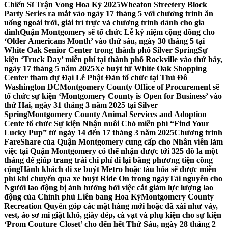
Chiến Sĩ Trận Vong Hoa Kỳ 2025
Wheaton Streetery Block
Party Series ra mắt vào ngày 17 tháng 5 với chương trình ăn
uống ngoài trời, giải trí trực và chương trình dành cho gia
đình
Quận Montgomery sẽ tổ chức Lễ kỷ niệm cộng đồng cho
‘Older Americans Month’ vào thứ sáu, ngày 30 tháng 5 tại
White Oak Senior Center trong thành phố Silver Spring
Sự
kiện ‘Truck Day’ miễn phí tại thành phố Rockville vào thứ bảy,
ngày 17 tháng 5 năm 2025
Xe buýt từ White Oak Shopping
Center tham dự Đại Lễ Phật Đản tổ chức tại Thủ Đô
Washington DC
Montgomery County Office of Procurement sẽ
tổ chức sự kiện ‘Montgomery County is Open for Business’ vào
thứ Hai, ngày 31 tháng 3 năm 2025 tại Silver
Spring
Montgomery County Animal Services and Adoption
Cente tổ chức Sự kiện Nhận nuôi Chó miễn phí “Find Your
Lucky Pup” từ ngày 14 đến 17 tháng 3 năm 2025
Chương trình
FareShare của Quận Montgomery cung cấp cho Nhân viên làm
việc tại Quận Montgomery có thể nhận được tới 325 đô la một
tháng để giúp trang trải chi phí đi lại bằng phương tiện công
cộng
Hành khách đi xe buýt Metro hoặc tàu hỏa sẽ được miễn
phí khi chuyển qua xe buýt Ride On trong ngày
Tài nguyên cho
Người lao động bị ảnh hưởng bởi việc cắt giảm lực lượng lao
động của Chính phủ Liên bang Hoa Kỳ
Montgomery County
Recreation Quyên góp các mặt hàng mới hoặc đã xài như váy,
vest, áo sơ mi giặt khô, giày dép, cà vạt và phụ kiện cho sự kiện
‘Prom Couture Closet’ cho đến hết Thứ Sáu, ngày 28 tháng 2