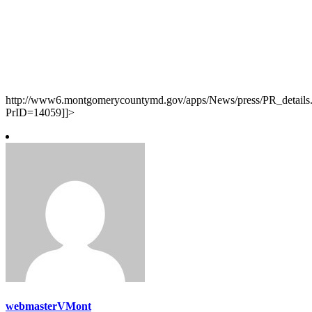
http://www6.montgomerycountymd.gov/apps/News/press/PR_details
PrID=14059]]>
webmasterVMont