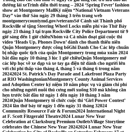
đường lái xe
Trình diễn thời trang – 2024 ‘Spring Fever’ fashion
show at Montgomery Mall
Kỷ niệm “National Vietnam Veterans
Day” vào thứ Sáu ngày 29 tháng 3 trên trang web
montgomerycountymd.gov/veterans
Sở Cảnh sát Thành phố
Rockville sẽ tặng Steering Wheel Locks miễn phí vào Thứ Bảy
ngày 23 tháng 3 tại trạm Rockville City Police Department từ 9
giờ sáng đến 1 giờ chiều
Nhóm và Cá nhân đoạt giải cuộc thi
video ‘Heads Up, Phones Down’ dành cho thanh thiếu niên
Quận Montgomery được công bố
Ghi Danh Cho Các lớp chuẩn
bị nhập quốc tịch của quận Montgomery trong mùa xuân 2024
bắt đầu ngày 10 tháng 3 lúc 1 giờ chiều
Quận Montgomery mở
các lớp học về xe đạp và xe tay ga điện tử dành cho người lớn
với chi phí thấp vào tháng 4, tháng 5 và tháng 6 trong năm
2024
2024 St. Patrick’s Day Parade and Lakefront Plaza Party
at RIO Washingtonian
Montgomery County Animal Services
and Adoption Center kỷ niệm 10 năm phục vụ và giảm chi phí
cho những người nuôi thú cưng mới xuống $10 mà không cần
hẹn trước bắt đầu từ ngày 1 đến ngày 10 tháng 3 năm
2024
Quận Montgomery tổ chức cuộc thi ‘Girl Power Contest’
2024 lần thứ bảy từ ngày 1 đến ngày 31 tháng 3
2024
Community Resource Fair & Forum
2024 International Night
at F. Scott Fitzgerald Theatre
2024 Lunar New Year
Celebration at Clarksburg Premium Outlets
Village Storytime
celebrates the Chinese New Year 2024
2024 Lunar New Year