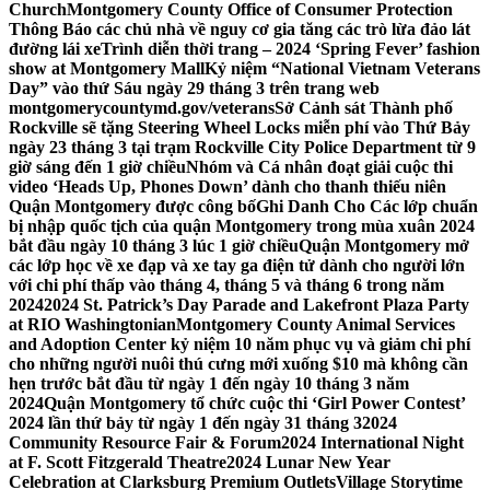
Church
Montgomery County Office of Consumer Protection
Thông Báo các chủ nhà về nguy cơ gia tăng các trò lừa đảo lát
đường lái xe
Trình diễn thời trang – 2024 ‘Spring Fever’ fashion
show at Montgomery Mall
Kỷ niệm “National Vietnam Veterans
Day” vào thứ Sáu ngày 29 tháng 3 trên trang web
montgomerycountymd.gov/veterans
Sở Cảnh sát Thành phố
Rockville sẽ tặng Steering Wheel Locks miễn phí vào Thứ Bảy
ngày 23 tháng 3 tại trạm Rockville City Police Department từ 9
giờ sáng đến 1 giờ chiều
Nhóm và Cá nhân đoạt giải cuộc thi
video ‘Heads Up, Phones Down’ dành cho thanh thiếu niên
Quận Montgomery được công bố
Ghi Danh Cho Các lớp chuẩn
bị nhập quốc tịch của quận Montgomery trong mùa xuân 2024
bắt đầu ngày 10 tháng 3 lúc 1 giờ chiều
Quận Montgomery mở
các lớp học về xe đạp và xe tay ga điện tử dành cho người lớn
với chi phí thấp vào tháng 4, tháng 5 và tháng 6 trong năm
2024
2024 St. Patrick’s Day Parade and Lakefront Plaza Party
at RIO Washingtonian
Montgomery County Animal Services
and Adoption Center kỷ niệm 10 năm phục vụ và giảm chi phí
cho những người nuôi thú cưng mới xuống $10 mà không cần
hẹn trước bắt đầu từ ngày 1 đến ngày 10 tháng 3 năm
2024
Quận Montgomery tổ chức cuộc thi ‘Girl Power Contest’
2024 lần thứ bảy từ ngày 1 đến ngày 31 tháng 3
2024
Community Resource Fair & Forum
2024 International Night
at F. Scott Fitzgerald Theatre
2024 Lunar New Year
Celebration at Clarksburg Premium Outlets
Village Storytime