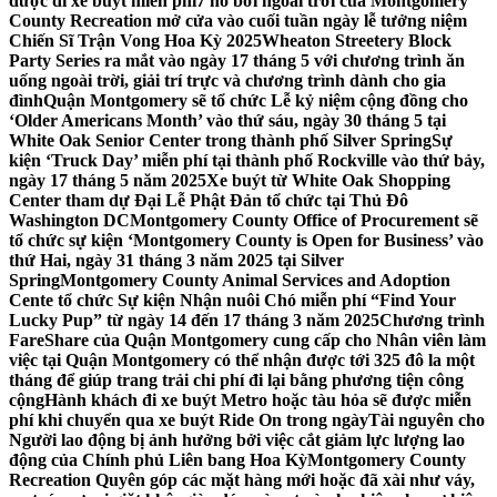
được đi xe buýt miễn phí
7 hồ bơi ngoài trời của Montgomery
County Recreation mở cửa vào cuối tuần ngày lễ tưởng niệm
Chiến Sĩ Trận Vong Hoa Kỳ 2025
Wheaton Streetery Block
Party Series ra mắt vào ngày 17 tháng 5 với chương trình ăn
uống ngoài trời, giải trí trực và chương trình dành cho gia
đình
Quận Montgomery sẽ tổ chức Lễ kỷ niệm cộng đồng cho
‘Older Americans Month’ vào thứ sáu, ngày 30 tháng 5 tại
White Oak Senior Center trong thành phố Silver Spring
Sự
kiện ‘Truck Day’ miễn phí tại thành phố Rockville vào thứ bảy,
ngày 17 tháng 5 năm 2025
Xe buýt từ White Oak Shopping
Center tham dự Đại Lễ Phật Đản tổ chức tại Thủ Đô
Washington DC
Montgomery County Office of Procurement sẽ
tổ chức sự kiện ‘Montgomery County is Open for Business’ vào
thứ Hai, ngày 31 tháng 3 năm 2025 tại Silver
Spring
Montgomery County Animal Services and Adoption
Cente tổ chức Sự kiện Nhận nuôi Chó miễn phí “Find Your
Lucky Pup” từ ngày 14 đến 17 tháng 3 năm 2025
Chương trình
FareShare của Quận Montgomery cung cấp cho Nhân viên làm
việc tại Quận Montgomery có thể nhận được tới 325 đô la một
tháng để giúp trang trải chi phí đi lại bằng phương tiện công
cộng
Hành khách đi xe buýt Metro hoặc tàu hỏa sẽ được miễn
phí khi chuyển qua xe buýt Ride On trong ngày
Tài nguyên cho
Người lao động bị ảnh hưởng bởi việc cắt giảm lực lượng lao
động của Chính phủ Liên bang Hoa Kỳ
Montgomery County
Recreation Quyên góp các mặt hàng mới hoặc đã xài như váy,