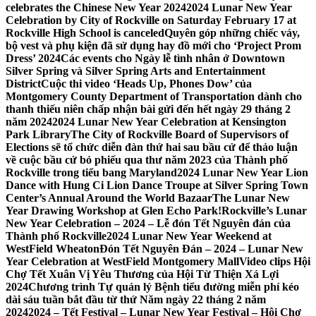
celebrates the Chinese New Year 2024
2024 Lunar New Year
Celebration by City of Rockville on Saturday February 17 at
Rockville High School is canceled
Quyên góp những chiếc váy,
bộ vest và phụ kiện đã sử dụng hay đồ mới cho ‘Project Prom
Dress’ 2024
Các events cho Ngày lễ tình nhân ở Downtown
Silver Spring và Silver Spring Arts and Entertainment
District
Cuộc thi video ‘Heads Up, Phones Dow’ của
Montgomery County Department of Transportation dành cho
thanh thiếu niên chấp nhận bài gửi đến hết ngày 29 tháng 2
năm 2024
2024 Lunar New Year Celebration at Kensington
Park Library
The City of Rockville Board of Supervisors of
Elections sẽ tổ chức diễn đàn thứ hai sau bầu cử để thảo luận
về cuộc bầu cử bỏ phiếu qua thư năm 2023 của Thành phố
Rockville trong tiểu bang Maryland
2024 Lunar New Year Lion
Dance with Hung Ci Lion Dance Troupe at Silver Spring Town
Center’s Annual Around the World Bazaar
The Lunar New
Year Drawing Workshop at Glen Echo Park!
Rockville’s Lunar
New Year Celebration – 2024 – Lễ đón Tết Nguyên đán của
Thành phố Rockville
2024 Lunar New Year Weekend at
WestField Wheaton
Đón Tết Nguyên Đán – 2024 – Lunar New
Year Celebration at WestField Montgomery Mall
Video clips Hội
Chợ Tết Xuân Vị Yêu Thương của Hội Từ Thiện Xá Lợi
2024
Chương trình Tự quản lý Bệnh tiểu đường miễn phí kéo
dài sáu tuần bắt đầu từ thứ Năm ngày 22 tháng 2 năm
2024
2024 – Tết Festival – Lunar New Year Festival – Hội Chợ