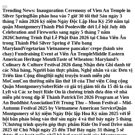
Skip
to
Trending News:
Inauguration Ceremony of Vien An Temple in
content
Silver Spring
Bắn pháo hoa vào 7 giờ 30 tối thứ Sáu ngày 3
tháng 7 năm 2026 kỷ niệm Ngày Độc Lập Hoa Kỳ 250 năm tại
quận Montgomery
Thành Phố Poolesville dời Lễ hội July 4th
Celebration and Fireworks sang ngày 5 tháng 7 năm
2026
Chương Trình Đại Lễ Phật Đản 2026 tại Chùa Viên Ân
trong Thành Phố Silver Spring ở Tiểu bang
Maryland
Vegetarian Vietnamese pancake/ crepe (bánh xèo
chay) Fundraising Event at Viên Ân Temple
Middle Eastern
American Heritage Month
Taste of Wheaton: Maryland’s
Culinary & Culture Festival 2026 đang Nhận đơn Ghi danh từ
các Nhà hàng, Người bán thực phẩm, Nghệ nhân và các Đơn vị
Triển lãm Cộng đồng
Hội nghị truyện tranh miễn phí
MoComCon thường niên lần thứ 10 của Thư viện Công cộng
Quận Montgomery
SoberRide có giá trị giảm tối đa 15 đô la của
Lyft và Các xe buýt Ride On là chương trình đưa đón về nhà
miễn phí trong dịp lễ Thánh Patrick
Tet 2026 Program at Vien
An Buddhist Association
Tết Trung Thu – Moon Festival – Mid-
Autumn Festival 2025 by Vietnamese American Service
Quận
Montgomery sẽ kỷ niệm Ngày Độc lập Hoa Kỳ năm 2025 với lễ
hội bắn pháo bông vào thứ sáu ngày 4 và thứ bảy ngày 5 tháng
7
Chương trình quyên góp thực phẩm Ride On Food Drive năm
2025 từ Chủ Nhật ngày 25 đến Thứ Bảy ngày 31 tháng 5 sẽ