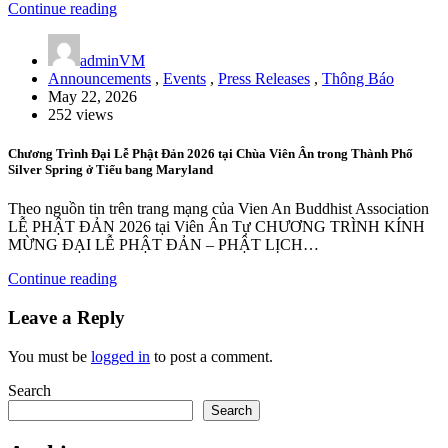
Continue reading
adminVM
Announcements
,
Events
,
Press Releases
,
Thông Báo
May 22, 2026
252 views
Chương Trình Đại Lễ Phật Đản 2026 tại Chùa Viên Ân trong Thành Phố
Silver Spring ở Tiểu bang Maryland
Theo nguồn tin trên trang mạng của Vien An Buddhist Association
LỄ PHẬT ĐẢN 2026 tại Viên Ân Tự CHƯƠNG TRÌNH KÍNH
MỪNG ĐẠI LỄ PHẬT ĐẢN – PHẬT LỊCH…
Continue reading
Leave a Reply
You must be
logged in
to post a comment.
Search
Search