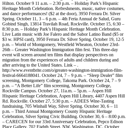
Hilton. October 9 11 a.m. – 2:30 p.m. – Holiday Park’s Hispanic
Heritage Month Celebration. Refreshments, music, native costumes,
and dance performances! ($2 at the door), 3950 Ferrara Dr. Silver
Spring. October 11, 3 – 6 p.m. – 4th Feria Annual de Salud, Guru
Gobind Singh, 13814 Travilah Road, Rockville. October 15, 6:30 –
8:30 p.m. – Holiday Park’s Hispanic Heritage Month Celebration.
Live Latin music with Joe Falero and the Sabor Latino Band ($5 or
$3 w. HPSI card), 3950 Ferrara Dr. Silver Spring. October 19, 12-5
p.m. – World of Montgomery, Westfield Wheaton, October 23rd-
26th – Greater Washington Immigration film fest. This three-day
event will screen around ten films that display perspectives on
migration from the experiences of adults and children during and
after arriving to the United States. Link – .
http://www.eventbrite.com/o/greater-washington-immigration-film-
festival-6664188041. October 24, 7 – 9 p.m. – “Sleep Dealer” film
screening, Montgomery College, Takoma Park. October 24, 7 – 9
p.m. – “A Better Life” film screening, Montgomery College,
Rockville Campus. October 27, 11a.m. – 5p.m. – Aspen Hill
Hispanic Heritage Celebration, Aspen Hill Library, 4407 Aspen Hill
Rd. Rockville. October 27, 5:30 p.m. – ADEES Wine-Tasting
fundraising, 705 Winhall Way, Silver Spring. October 30, 6 – 11
p.m. – Third Annual Montgomery County Hispanic Heritage
Celebration, Silver Spring Civic Building. October 30, 6 – 8:00 p.m.
– CARECEN for our 33rd Anniversary Celebration, Pepco Edison
Place Gallery, 702 Eighth Street, NW. Washington, DC. October