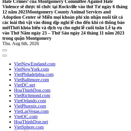
Hate Crimes’ của Montgomery Committee Against Hate
Violence sẽ được tổ chức tại Rockville vào thứ Tư ngày 6 tháng
12 năm 2023
Montgomery County Animal Services and
Adoption Center sẽ Miễn mọi khoản phí xin nhận nuôi tất cả
các loài thú vật vào đúng dịp nghỉ lễ cho đến khi có thông báo
mới
Thời khóa biểu và dịch vụ cho nghỉ lễ cuối tuần Lễ tạ ơn
vào Thứ Năm ngày 23 – Thứ Sáu ngày 24 tháng 11 năm 2023
trong quận Montgomery
Thu. Aug 6th, 2026
VietNewEngland.com
VietNewYork.com
VietPhiladelphia.com
VietBaltimore.com
VietDC.net
HoaThinhDon.com
VietRichmond.com
VietOrlando.com
VietPhoenix.com
VietLasVegas.com
VietOC.com
HoaThinhDon.net
VietSphere.com