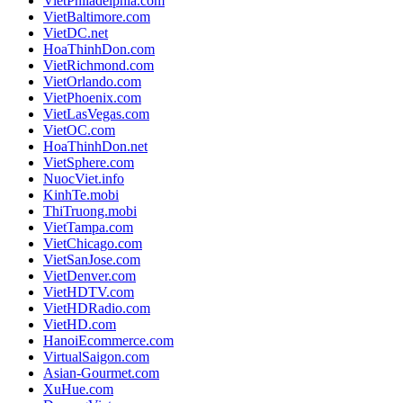
VietPhiladelphia.com
VietBaltimore.com
VietDC.net
HoaThinhDon.com
VietRichmond.com
VietOrlando.com
VietPhoenix.com
VietLasVegas.com
VietOC.com
HoaThinhDon.net
VietSphere.com
NuocViet.info
KinhTe.mobi
ThiTruong.mobi
VietTampa.com
VietChicago.com
VietSanJose.com
VietDenver.com
VietHDTV.com
VietHDRadio.com
VietHD.com
HanoiEcommerce.com
VirtualSaigon.com
Asian-Gourmet.com
XuHue.com