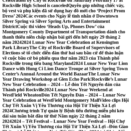
Celebration by City of Rockville on Saturday February 17 at
Rockville High School is canceled
Quyên góp những chiếc váy,
bộ vest và phụ kiện đã sử dụng hay đồ mới cho ‘Project Prom
Dress’ 2024
Các events cho Ngày lễ tình nhân ở Downtown
Silver Spring và Silver Spring Arts and Entertainment
District
Cuộc thi video ‘Heads Up, Phones Dow’ của
Montgomery County Department of Transportation dành cho
thanh thiếu niên chấp nhận bài gửi đến hết ngày 29 tháng 2
năm 2024
2024 Lunar New Year Celebration at Kensington
Park Library
The City of Rockville Board of Supervisors of
Elections sẽ tổ chức diễn đàn thứ hai sau bầu cử để thảo luận
về cuộc bầu cử bỏ phiếu qua thư năm 2023 của Thành phố
Rockville trong tiểu bang Maryland
2024 Lunar New Year Lion
Dance with Hung Ci Lion Dance Troupe at Silver Spring Town
Center’s Annual Around the World Bazaar
The Lunar New
Year Drawing Workshop at Glen Echo Park!
Rockville’s Lunar
New Year Celebration – 2024 – Lễ đón Tết Nguyên đán của
Thành phố Rockville
2024 Lunar New Year Weekend at
WestField Wheaton
Đón Tết Nguyên Đán – 2024 – Lunar New
Year Celebration at WestField Montgomery Mall
Video clips Hội
Chợ Tết Xuân Vị Yêu Thương của Hội Từ Thiện Xá Lợi
2024
Chương trình Tự quản lý Bệnh tiểu đường miễn phí kéo
dài sáu tuần bắt đầu từ thứ Năm ngày 22 tháng 2 năm
2024
2024 – Tết Festival – Lunar New Year Festival – Hội Chợ
Tết Xuân Vị Yêu Thương của Hội Từ Thiện Xá Lợi –
Đón Giao