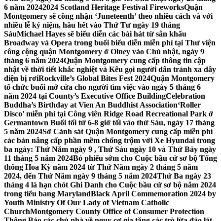
6 năm 2024
2024 Scotland Heritage Festival Fireworks
Quận
Montgomery sẽ công nhận ‘Juneteenth’ theo nhiều cách và với
nhiều lễ kỷ niệm, hầu hết vào Thứ Tư ngày 19 tháng
Sáu
Michael Hayes sẽ biểu diễn các bài hát từ sân khấu
Broadway và Opera trong buổi biểu diễn miễn phí tại Thư viện
công cộng quận Montgomery ở Olney vào Chủ nhật, ngày 9
tháng 6 năm 2024
Quận Montgomery cung cấp thông tin cập
nhật về thời tiết khắc nghiệt và Kêu gọi người dân tránh xa dây
điện bị rơi
Rockville’s Global Bites Fest 2024
Quận Montgomery
tổ chức buổi mở cửa cho người tìm việc vào ngày 5 tháng 6
năm 2024 tại County’s Executive Office Building
Celebration
Buddha’s Birthday at Vien An Buddhist Association
‘Roller
Disco’ miễn phí tại Công viên Ridge Road Recreational Park ở
Germantown Buổi tối từ 6-8 giờ tối vào thứ Sáu, ngày 17 tháng
5 năm 2024
Sở Cảnh sát Quận Montgomery cung cấp miễn phí
các bản nâng cấp phần mềm chống trộm với Xe Hyundai trong
ba ngày: Thứ Năm ngày 9 , Thứ Sáu ngày 10 và Thứ Bảy ngày
11 tháng 5 năm 2024
Bỏ phiếu sớm cho Cuộc bầu cử sơ bộ Tổng
thống Hoa Kỳ năm 2024 từ Thứ Năm ngày 2 tháng 5 năm
2024, đến Thứ Năm ngày 9 tháng 5 năm 2024
Thứ Ba ngày 23
tháng 4 là hạn chót Ghi Danh cho Cuộc bầu cử sơ bộ năm 2024
trong tiểu bang Maryland
Black April Commemoration 2024 by
Youth Ministry Of Our Lady of Vietnam Catholic
Church
Montgomery County Office of Consumer Protection
Thông Báo các chủ nhà về nguy cơ gia tăng các trò lừa đảo lát