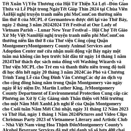
Tết Xuân Vị Yêu Thương của Hội Từ Thiện Xá Lợi –
Đón Giao
Thừa và Lễ Phật trong NgàyTết Giáp Thìn 2024 tại Chùa Viên
Ân
Hội nghị truyện tranh miễn phí MoComCon thường niên
lần thứ 8 của MCPL ở Germantown được dời lại vào Thứ Bảy,
ngày 2 tháng 3 năm 2024
2024 Tết Festival at Our Lady of
Vietnam Parish – Lunar New Year Festival – Hội Chợ Tết Giáo
Xứ Mẹ Việt Nam
Hội nghị truyện tranh miễn phí MoComCon
thường niên lần thứ 8 của Thư viện Công cộng Quận
Montgomery
Montgomery County Animal Services and
Adoption Center mở cửa nhận nuôi động vật Bảy ngày một
tuần mà không cần hẹn trước bắt đầu từ ngày 14 tháng 1 năm
2024
Thử thách đọc sách mùa đông với Washing Wizards và
Thư viện MCPL cho Trẻ em và thanh thiếu niên trong độ tuổi
đi học đến hết ngày 20 tháng 3 năm 2024
Cáo Phó và Chương
Trình Tang Lễ của Ông Đinh Văn Cương
Các dự án dịch vụ
cho cộng đồng hàng năm trong Quận Montgomery vào ngày
ngày lễ kỷ niệm Dr. Martin Luther King, Jr
Montgomery
County Department of Environmental Protection Cung cấp các
Phương án Xử lý Cây Giáng sinh Thân thiện với Môi trường
cho một Năm Mới Xanh
Lịch nghỉ lễ của Quận Montgomery
cho Cuối tuần Năm Mới Chủ nhật, ngày 31 tháng 12 Năm 2023
và Thứ Hai, ngày 1 tháng 1 Năm 2024
Pictures and Video Clips
Christmas Party 2023 of Vietnamese Literary and Artistic Club
– Nhà Việt Nam vùng Hoa Thịnh Đốn
Montgomery County’s
Alcohol Beverage Services đã mở ghi danh xổ số hơn 400 chai