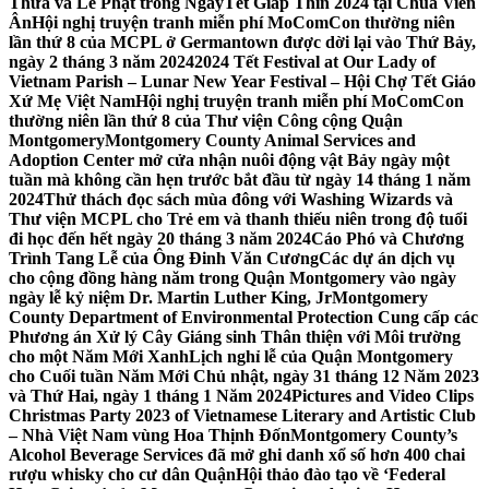
Thừa và Lễ Phật trong NgàyTết Giáp Thìn 2024 tại Chùa Viên
Ân
Hội nghị truyện tranh miễn phí MoComCon thường niên
lần thứ 8 của MCPL ở Germantown được dời lại vào Thứ Bảy,
ngày 2 tháng 3 năm 2024
2024 Tết Festival at Our Lady of
Vietnam Parish – Lunar New Year Festival – Hội Chợ Tết Giáo
Xứ Mẹ Việt Nam
Hội nghị truyện tranh miễn phí MoComCon
thường niên lần thứ 8 của Thư viện Công cộng Quận
Montgomery
Montgomery County Animal Services and
Adoption Center mở cửa nhận nuôi động vật Bảy ngày một
tuần mà không cần hẹn trước bắt đầu từ ngày 14 tháng 1 năm
2024
Thử thách đọc sách mùa đông với Washing Wizards và
Thư viện MCPL cho Trẻ em và thanh thiếu niên trong độ tuổi
đi học đến hết ngày 20 tháng 3 năm 2024
Cáo Phó và Chương
Trình Tang Lễ của Ông Đinh Văn Cương
Các dự án dịch vụ
cho cộng đồng hàng năm trong Quận Montgomery vào ngày
ngày lễ kỷ niệm Dr. Martin Luther King, Jr
Montgomery
County Department of Environmental Protection Cung cấp các
Phương án Xử lý Cây Giáng sinh Thân thiện với Môi trường
cho một Năm Mới Xanh
Lịch nghỉ lễ của Quận Montgomery
cho Cuối tuần Năm Mới Chủ nhật, ngày 31 tháng 12 Năm 2023
và Thứ Hai, ngày 1 tháng 1 Năm 2024
Pictures and Video Clips
Christmas Party 2023 of Vietnamese Literary and Artistic Club
– Nhà Việt Nam vùng Hoa Thịnh Đốn
Montgomery County’s
Alcohol Beverage Services đã mở ghi danh xổ số hơn 400 chai
rượu whisky cho cư dân Quận
Hội thảo đào tạo về ‘Federal