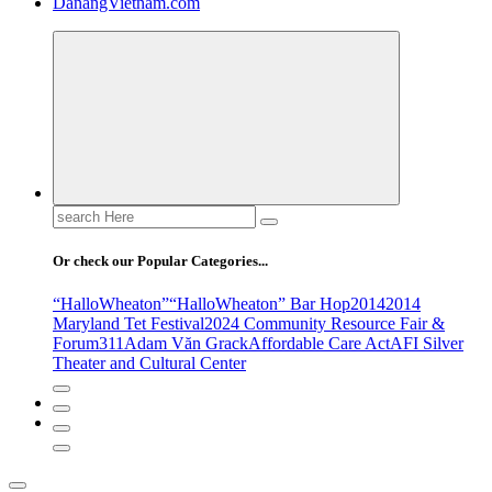
DanangVietnam.com
Search
for:
Or check our Popular Categories...
“HalloWheaton”
“HalloWheaton” Bar Hop
2014
2014
Maryland Tet Festival
2024 Community Resource Fair &
Forum
311
Adam Văn Grack
Affordable Care Act
AFI Silver
Theater and Cultural Center