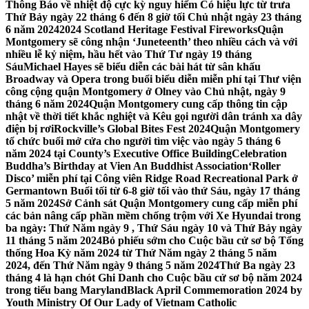
Thông Báo về nhiệt độ cực kỳ nguy hiểm Có hiệu lực từ trưa
Thứ Bảy ngày 22 tháng 6 đến 8 giờ tối Chủ nhật ngày 23 tháng
6 năm 2024
2024 Scotland Heritage Festival Fireworks
Quận
Montgomery sẽ công nhận ‘Juneteenth’ theo nhiều cách và với
nhiều lễ kỷ niệm, hầu hết vào Thứ Tư ngày 19 tháng
Sáu
Michael Hayes sẽ biểu diễn các bài hát từ sân khấu
Broadway và Opera trong buổi biểu diễn miễn phí tại Thư viện
công cộng quận Montgomery ở Olney vào Chủ nhật, ngày 9
tháng 6 năm 2024
Quận Montgomery cung cấp thông tin cập
nhật về thời tiết khắc nghiệt và Kêu gọi người dân tránh xa dây
điện bị rơi
Rockville’s Global Bites Fest 2024
Quận Montgomery
tổ chức buổi mở cửa cho người tìm việc vào ngày 5 tháng 6
năm 2024 tại County’s Executive Office Building
Celebration
Buddha’s Birthday at Vien An Buddhist Association
‘Roller
Disco’ miễn phí tại Công viên Ridge Road Recreational Park ở
Germantown Buổi tối từ 6-8 giờ tối vào thứ Sáu, ngày 17 tháng
5 năm 2024
Sở Cảnh sát Quận Montgomery cung cấp miễn phí
các bản nâng cấp phần mềm chống trộm với Xe Hyundai trong
ba ngày: Thứ Năm ngày 9 , Thứ Sáu ngày 10 và Thứ Bảy ngày
11 tháng 5 năm 2024
Bỏ phiếu sớm cho Cuộc bầu cử sơ bộ Tổng
thống Hoa Kỳ năm 2024 từ Thứ Năm ngày 2 tháng 5 năm
2024, đến Thứ Năm ngày 9 tháng 5 năm 2024
Thứ Ba ngày 23
tháng 4 là hạn chót Ghi Danh cho Cuộc bầu cử sơ bộ năm 2024
trong tiểu bang Maryland
Black April Commemoration 2024 by
Youth Ministry Of Our Lady of Vietnam Catholic