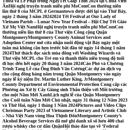
Thừa và Lễ Phật trong NgàyTết Giáp Thìn 2024 tại Chùa Viên
Ân
Hội nghị truyện tranh miễn phí MoComCon thường niên
lần thứ 8 của MCPL ở Germantown được dời lại vào Thứ Bảy,
ngày 2 tháng 3 năm 2024
2024 Tết Festival at Our Lady of
Vietnam Parish – Lunar New Year Festival – Hội Chợ Tết Giáo
Xứ Mẹ Việt Nam
Hội nghị truyện tranh miễn phí MoComCon
thường niên lần thứ 8 của Thư viện Công cộng Quận
Montgomery
Montgomery County Animal Services and
Adoption Center mở cửa nhận nuôi động vật Bảy ngày một
tuần mà không cần hẹn trước bắt đầu từ ngày 14 tháng 1 năm
2024
Thử thách đọc sách mùa đông với Washing Wizards và
Thư viện MCPL cho Trẻ em và thanh thiếu niên trong độ tuổi
đi học đến hết ngày 20 tháng 3 năm 2024
Cáo Phó và Chương
Trình Tang Lễ của Ông Đinh Văn Cương
Các dự án dịch vụ
cho cộng đồng hàng năm trong Quận Montgomery vào ngày
ngày lễ kỷ niệm Dr. Martin Luther King, Jr
Montgomery
County Department of Environmental Protection Cung cấp các
Phương án Xử lý Cây Giáng sinh Thân thiện với Môi trường
cho một Năm Mới Xanh
Lịch nghỉ lễ của Quận Montgomery
cho Cuối tuần Năm Mới Chủ nhật, ngày 31 tháng 12 Năm 2023
và Thứ Hai, ngày 1 tháng 1 Năm 2024
Pictures and Video Clips
Christmas Party 2023 of Vietnamese Literary and Artistic Club
– Nhà Việt Nam vùng Hoa Thịnh Đốn
Montgomery County’s
Alcohol Beverage Services đã mở ghi danh xổ số hơn 400 chai
rượu whisky cho cư dân Quận
Hội thảo đào tạo về ‘Federal