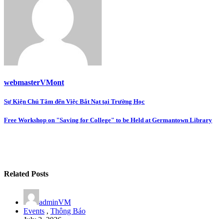
webmasterVMont
Post
Sự Kiện Chú Tâm đến Việc Bắt Nạt tại Trường Học
navigation
Free Workshop on "Saving for College" to be Held at Germantown Library
Related Posts
adminVM
Events
,
Thông Báo