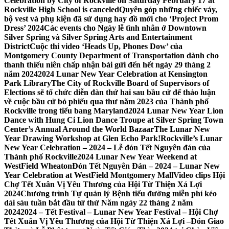
Celebration by City of Rockville on Saturday February 17 at
Rockville High School is canceled
Quyên góp những chiếc váy,
bộ vest và phụ kiện đã sử dụng hay đồ mới cho ‘Project Prom
Dress’ 2024
Các events cho Ngày lễ tình nhân ở Downtown
Silver Spring và Silver Spring Arts and Entertainment
District
Cuộc thi video ‘Heads Up, Phones Dow’ của
Montgomery County Department of Transportation dành cho
thanh thiếu niên chấp nhận bài gửi đến hết ngày 29 tháng 2
năm 2024
2024 Lunar New Year Celebration at Kensington
Park Library
The City of Rockville Board of Supervisors of
Elections sẽ tổ chức diễn đàn thứ hai sau bầu cử để thảo luận
về cuộc bầu cử bỏ phiếu qua thư năm 2023 của Thành phố
Rockville trong tiểu bang Maryland
2024 Lunar New Year Lion
Dance with Hung Ci Lion Dance Troupe at Silver Spring Town
Center’s Annual Around the World Bazaar
The Lunar New
Year Drawing Workshop at Glen Echo Park!
Rockville’s Lunar
New Year Celebration – 2024 – Lễ đón Tết Nguyên đán của
Thành phố Rockville
2024 Lunar New Year Weekend at
WestField Wheaton
Đón Tết Nguyên Đán – 2024 – Lunar New
Year Celebration at WestField Montgomery Mall
Video clips Hội
Chợ Tết Xuân Vị Yêu Thương của Hội Từ Thiện Xá Lợi
2024
Chương trình Tự quản lý Bệnh tiểu đường miễn phí kéo
dài sáu tuần bắt đầu từ thứ Năm ngày 22 tháng 2 năm
2024
2024 – Tết Festival – Lunar New Year Festival – Hội Chợ
Tết Xuân Vị Yêu Thương của Hội Từ Thiện Xá Lợi –
Đón Giao