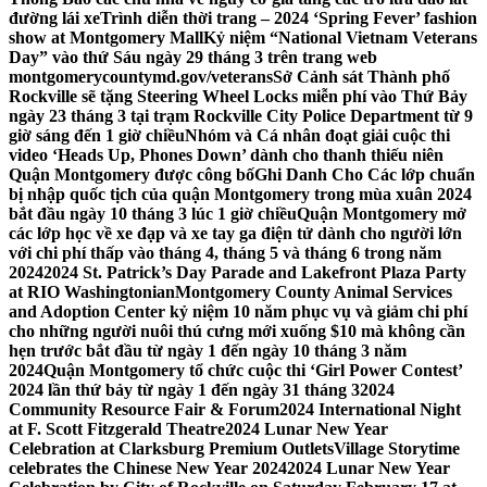
đường lái xe
Trình diễn thời trang – 2024 ‘Spring Fever’ fashion
show at Montgomery Mall
Kỷ niệm “National Vietnam Veterans
Day” vào thứ Sáu ngày 29 tháng 3 trên trang web
montgomerycountymd.gov/veterans
Sở Cảnh sát Thành phố
Rockville sẽ tặng Steering Wheel Locks miễn phí vào Thứ Bảy
ngày 23 tháng 3 tại trạm Rockville City Police Department từ 9
giờ sáng đến 1 giờ chiều
Nhóm và Cá nhân đoạt giải cuộc thi
video ‘Heads Up, Phones Down’ dành cho thanh thiếu niên
Quận Montgomery được công bố
Ghi Danh Cho Các lớp chuẩn
bị nhập quốc tịch của quận Montgomery trong mùa xuân 2024
bắt đầu ngày 10 tháng 3 lúc 1 giờ chiều
Quận Montgomery mở
các lớp học về xe đạp và xe tay ga điện tử dành cho người lớn
với chi phí thấp vào tháng 4, tháng 5 và tháng 6 trong năm
2024
2024 St. Patrick’s Day Parade and Lakefront Plaza Party
at RIO Washingtonian
Montgomery County Animal Services
and Adoption Center kỷ niệm 10 năm phục vụ và giảm chi phí
cho những người nuôi thú cưng mới xuống $10 mà không cần
hẹn trước bắt đầu từ ngày 1 đến ngày 10 tháng 3 năm
2024
Quận Montgomery tổ chức cuộc thi ‘Girl Power Contest’
2024 lần thứ bảy từ ngày 1 đến ngày 31 tháng 3
2024
Community Resource Fair & Forum
2024 International Night
at F. Scott Fitzgerald Theatre
2024 Lunar New Year
Celebration at Clarksburg Premium Outlets
Village Storytime
celebrates the Chinese New Year 2024
2024 Lunar New Year