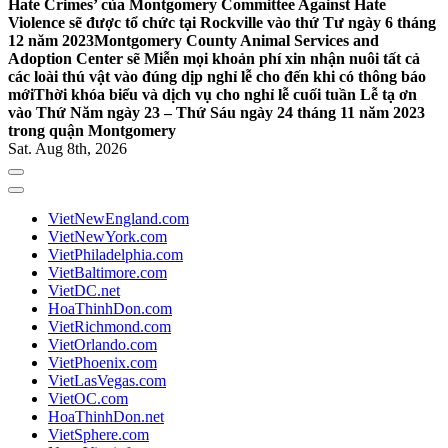
Hate Crimes’ của Montgomery Committee Against Hate
Violence sẽ được tổ chức tại Rockville vào thứ Tư ngày 6 tháng
12 năm 2023
Montgomery County Animal Services and
Adoption Center sẽ Miễn mọi khoản phí xin nhận nuôi tất cả
các loài thú vật vào đúng dịp nghỉ lễ cho đến khi có thông báo
mới
Thời khóa biểu và dịch vụ cho nghỉ lễ cuối tuần Lễ tạ ơn
vào Thứ Năm ngày 23 – Thứ Sáu ngày 24 tháng 11 năm 2023
trong quận Montgomery
Sat. Aug 8th, 2026
VietNewEngland.com
VietNewYork.com
VietPhiladelphia.com
VietBaltimore.com
VietDC.net
HoaThinhDon.com
VietRichmond.com
VietOrlando.com
VietPhoenix.com
VietLasVegas.com
VietOC.com
HoaThinhDon.net
VietSphere.com