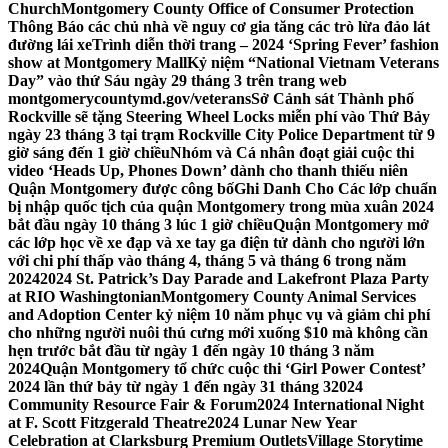
Church
Montgomery County Office of Consumer Protection
Thông Báo các chủ nhà về nguy cơ gia tăng các trò lừa đảo lát
đường lái xe
Trình diễn thời trang – 2024 ‘Spring Fever’ fashion
show at Montgomery Mall
Kỷ niệm “National Vietnam Veterans
Day” vào thứ Sáu ngày 29 tháng 3 trên trang web
montgomerycountymd.gov/veterans
Sở Cảnh sát Thành phố
Rockville sẽ tặng Steering Wheel Locks miễn phí vào Thứ Bảy
ngày 23 tháng 3 tại trạm Rockville City Police Department từ 9
giờ sáng đến 1 giờ chiều
Nhóm và Cá nhân đoạt giải cuộc thi
video ‘Heads Up, Phones Down’ dành cho thanh thiếu niên
Quận Montgomery được công bố
Ghi Danh Cho Các lớp chuẩn
bị nhập quốc tịch của quận Montgomery trong mùa xuân 2024
bắt đầu ngày 10 tháng 3 lúc 1 giờ chiều
Quận Montgomery mở
các lớp học về xe đạp và xe tay ga điện tử dành cho người lớn
với chi phí thấp vào tháng 4, tháng 5 và tháng 6 trong năm
2024
2024 St. Patrick’s Day Parade and Lakefront Plaza Party
at RIO Washingtonian
Montgomery County Animal Services
and Adoption Center kỷ niệm 10 năm phục vụ và giảm chi phí
cho những người nuôi thú cưng mới xuống $10 mà không cần
hẹn trước bắt đầu từ ngày 1 đến ngày 10 tháng 3 năm
2024
Quận Montgomery tổ chức cuộc thi ‘Girl Power Contest’
2024 lần thứ bảy từ ngày 1 đến ngày 31 tháng 3
2024
Community Resource Fair & Forum
2024 International Night
at F. Scott Fitzgerald Theatre
2024 Lunar New Year
Celebration at Clarksburg Premium Outlets
Village Storytime