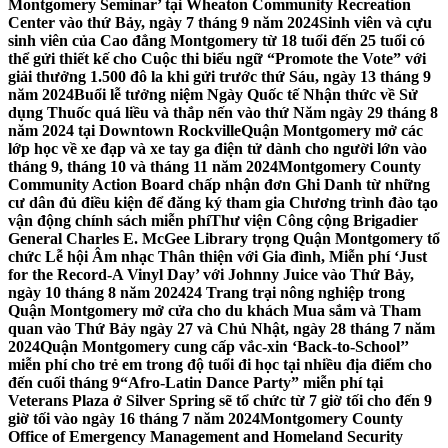
Montgomery Seminar’ tại Wheaton Community Recreation
Center vào thứ Bảy, ngày 7 tháng 9 năm 2024
Sinh viên và cựu
sinh viên của Cao đẳng Montgomery từ 18 tuổi đến 25 tuổi có
thể gửi thiết kế cho Cuộc thi biểu ngữ “Promote the Vote” với
giải thưởng 1.500 đô la khi gửi trước thứ Sáu, ngày 13 tháng 9
năm 2024
Buổi lễ tưởng niệm Ngày Quốc tế Nhận thức về Sử
dụng Thuốc quá liều và thắp nến vào thứ Năm ngày 29 tháng 8
năm 2024 tại Downtown Rockville
Quận Montgomery mở các
lớp học về xe đạp và xe tay ga điện tử dành cho người lớn vào
tháng 9, tháng 10 và tháng 11 năm 2024
Montgomery County
Community Action Board chấp nhận đơn Ghi Danh từ những
cư dân đủ điều kiện để đăng ký tham gia Chương trình đào tạo
vận động chính sách miễn phí
Thư viện Công cộng Brigadier
General Charles E. McGee Library trọng Quận Montgomery tổ
chức Lễ hội Âm nhạc Thân thiện với Gia đình, Miễn phí ‘Just
for the Record-A Vinyl Day’ với Johnny Juice vào Thứ Bảy,
ngày 10 tháng 8 năm 2024
24 Trang trại nông nghiệp trong
Quận Montgomery mở cửa cho du khách Mua sắm và Tham
quan vào Thứ Bảy ngày 27 và Chủ Nhật, ngày 28 tháng 7 năm
2024
Quận Montgomery cung cấp vắc-xin ‘Back-to-School’’
miễn phí cho trẻ em trong độ tuổi đi học tại nhiều địa điểm cho
đến cuối tháng 9
“Afro-Latin Dance Party” miễn phí tại
Veterans Plaza ở Silver Spring sẽ tổ chức từ 7 giờ tối cho đến 9
giờ tối vào ngày 16 tháng 7 năm 2024
Montgomery County
Office of Emergency Management and Homeland Security