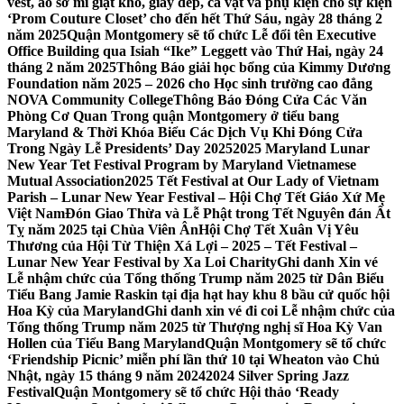
vest, áo sơ mi giặt khô, giày dép, cà vạt và phụ kiện cho sự kiện
‘Prom Couture Closet’ cho đến hết Thứ Sáu, ngày 28 tháng 2
năm 2025
Quận Montgomery sẽ tổ chức Lễ đổi tên Executive
Office Building qua Isiah “Ike” Leggett vào Thứ Hai, ngày 24
tháng 2 năm 2025
Thông Báo giải học bổng của Kimmy Dương
Foundation năm 2025 – 2026 cho Học sinh trường cao đẳng
NOVA Community College
Thông Báo Đóng Cửa Các Văn
Phòng Cơ Quan Trong quận Montgomery ở tiểu bang
Maryland & Thời Khóa Biểu Các Dịch Vụ Khi Đóng Cửa
Trong Ngày Lễ Presidents’ Day 2025
2025 Maryland Lunar
New Year Tet Festival Program by Maryland Vietnamese
Mutual Association
2025 Tết Festival at Our Lady of Vietnam
Parish – Lunar New Year Festival – Hội Chợ Tết Giáo Xứ Mẹ
Việt Nam
Đón Giao Thừa và Lễ Phật trong Tết Nguyên đán Ất
Tỵ năm 2025 tại Chùa Viên Ân
Hội Chợ Tết Xuân Vị Yêu
Thương của Hội Từ Thiện Xá Lợi – 2025 – Tết Festival –
Lunar New Year Festival by Xa Loi Charity
Ghi danh Xin vé
Lễ nhậm chức của Tổng thống Trump năm 2025 từ Dân Biểu
Tiểu Bang Jamie Raskin tại địa hạt hay khu 8 bầu cử quốc hội
Hoa Kỳ của Maryland
Ghi danh xin vé đi coi Lễ nhậm chức của
Tổng thống Trump năm 2025 từ Thượng nghị sĩ Hoa Kỳ Van
Hollen của Tiểu Bang Maryland
Quận Montgomery sẽ tổ chức
‘Friendship Picnic’ miễn phí lần thứ 10 tại Wheaton vào Chủ
Nhật, ngày 15 tháng 9 năm 2024
2024 Silver Spring Jazz
Festival
Quận Montgomery sẽ tổ chức Hội thảo ‘Ready