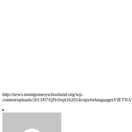
http://news.montgomeryschoolsmd.org/wp-
content/uploads/2013/07/QNsSept162014copyforlanguagesVIETN