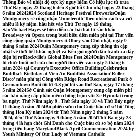
Thông Báo về nhiệt độ cực kỳ nguy hiểm Có hiệu lực từ trưa
Thứ Bảy ngày 22 tháng 6 đến 8 giờ tối Chủ nhật ngày 23 tháng
6 năm 2024
2024 Scotland Heritage Festival Fireworks
Quận
Montgomery sẽ công nhận ‘Juneteenth’ theo nhiều cách và với
nhiều lễ kỷ niệm, hầu hết vào Thứ Tư ngày 19 tháng
Sáu
Michael Hayes sẽ biểu diễn các bài hát từ sân khấu
Broadway và Opera trong buổi biểu diễn miễn phí tại Thư viện
công cộng quận Montgomery ở Olney vào Chủ nhật, ngày 9
tháng 6 năm 2024
Quận Montgomery cung cấp thông tin cập
nhật về thời tiết khắc nghiệt và Kêu gọi người dân tránh xa dây
điện bị rơi
Rockville’s Global Bites Fest 2024
Quận Montgomery
tổ chức buổi mở cửa cho người tìm việc vào ngày 5 tháng 6
năm 2024 tại County’s Executive Office Building
Celebration
Buddha’s Birthday at Vien An Buddhist Association
‘Roller
Disco’ miễn phí tại Công viên Ridge Road Recreational Park ở
Germantown Buổi tối từ 6-8 giờ tối vào thứ Sáu, ngày 17 tháng
5 năm 2024
Sở Cảnh sát Quận Montgomery cung cấp miễn phí
các bản nâng cấp phần mềm chống trộm với Xe Hyundai trong
ba ngày: Thứ Năm ngày 9 , Thứ Sáu ngày 10 và Thứ Bảy ngày
11 tháng 5 năm 2024
Bỏ phiếu sớm cho Cuộc bầu cử sơ bộ Tổng
thống Hoa Kỳ năm 2024 từ Thứ Năm ngày 2 tháng 5 năm
2024, đến Thứ Năm ngày 9 tháng 5 năm 2024
Thứ Ba ngày 23
tháng 4 là hạn chót Ghi Danh cho Cuộc bầu cử sơ bộ năm 2024
trong tiểu bang Maryland
Black April Commemoration 2024 by
Youth Ministry Of Our Lady of Vietnam Catholic