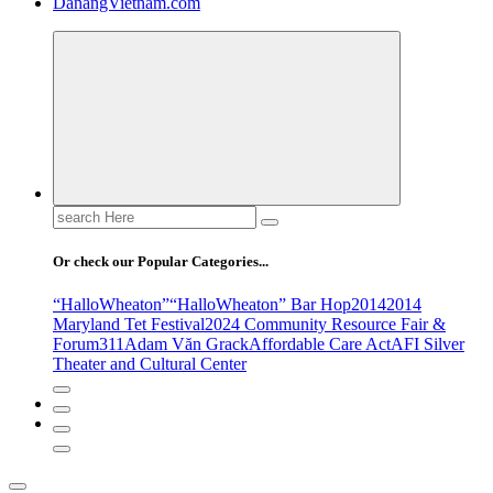
DanangVietnam.com
Search
for:
Or check our Popular Categories...
“HalloWheaton”
“HalloWheaton” Bar Hop
2014
2014
Maryland Tet Festival
2024 Community Resource Fair &
Forum
311
Adam Văn Grack
Affordable Care Act
AFI Silver
Theater and Cultural Center