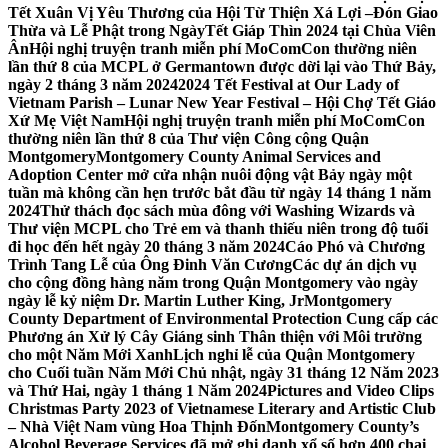
Tết Xuân Vị Yêu Thương của Hội Từ Thiện Xá Lợi –
Đón Giao
Thừa và Lễ Phật trong NgàyTết Giáp Thìn 2024 tại Chùa Viên
Ân
Hội nghị truyện tranh miễn phí MoComCon thường niên
lần thứ 8 của MCPL ở Germantown được dời lại vào Thứ Bảy,
ngày 2 tháng 3 năm 2024
2024 Tết Festival at Our Lady of
Vietnam Parish – Lunar New Year Festival – Hội Chợ Tết Giáo
Xứ Mẹ Việt Nam
Hội nghị truyện tranh miễn phí MoComCon
thường niên lần thứ 8 của Thư viện Công cộng Quận
Montgomery
Montgomery County Animal Services and
Adoption Center mở cửa nhận nuôi động vật Bảy ngày một
tuần mà không cần hẹn trước bắt đầu từ ngày 14 tháng 1 năm
2024
Thử thách đọc sách mùa đông với Washing Wizards và
Thư viện MCPL cho Trẻ em và thanh thiếu niên trong độ tuổi
đi học đến hết ngày 20 tháng 3 năm 2024
Cáo Phó và Chương
Trình Tang Lễ của Ông Đinh Văn Cương
Các dự án dịch vụ
cho cộng đồng hàng năm trong Quận Montgomery vào ngày
ngày lễ kỷ niệm Dr. Martin Luther King, Jr
Montgomery
County Department of Environmental Protection Cung cấp các
Phương án Xử lý Cây Giáng sinh Thân thiện với Môi trường
cho một Năm Mới Xanh
Lịch nghỉ lễ của Quận Montgomery
cho Cuối tuần Năm Mới Chủ nhật, ngày 31 tháng 12 Năm 2023
và Thứ Hai, ngày 1 tháng 1 Năm 2024
Pictures and Video Clips
Christmas Party 2023 of Vietnamese Literary and Artistic Club
– Nhà Việt Nam vùng Hoa Thịnh Đốn
Montgomery County’s
Alcohol Beverage Services đã mở ghi danh xổ số hơn 400 chai