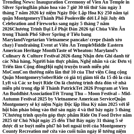
Trending News:
Inauguration Ceremony of Vien An Temple in
Silver Spring
Bắn pháo hoa vào 7 giờ 30 tối thứ Sáu ngày 3
tháng 7 năm 2026 kỷ niệm Ngày Độc Lập Hoa Kỳ 250 năm tại
quận Montgomery
Thành Phố Poolesville dời Lễ hội July 4th
Celebration and Fireworks sang ngày 5 tháng 7 năm
2026
Chương Trình Đại Lễ Phật Đản 2026 tại Chùa Viên Ân
trong Thành Phố Silver Spring ở Tiểu bang
Maryland
Vegetarian Vietnamese pancake/ crepe (bánh xèo
chay) Fundraising Event at Viên Ân Temple
Middle Eastern
American Heritage Month
Taste of Wheaton: Maryland’s
Culinary & Culture Festival 2026 đang Nhận đơn Ghi danh từ
các Nhà hàng, Người bán thực phẩm, Nghệ nhân và các Đơn vị
Triển lãm Cộng đồng
Hội nghị truyện tranh miễn phí
MoComCon thường niên lần thứ 10 của Thư viện Công cộng
Quận Montgomery
SoberRide có giá trị giảm tối đa 15 đô la của
Lyft và Các xe buýt Ride On là chương trình đưa đón về nhà
miễn phí trong dịp lễ Thánh Patrick
Tet 2026 Program at Vien
An Buddhist Association
Tết Trung Thu – Moon Festival – Mid-
Autumn Festival 2025 by Vietnamese American Service
Quận
Montgomery sẽ kỷ niệm Ngày Độc lập Hoa Kỳ năm 2025 với lễ
hội bắn pháo bông vào thứ sáu ngày 4 và thứ bảy ngày 5 tháng
7
Chương trình quyên góp thực phẩm Ride On Food Drive năm
2025 từ Chủ Nhật ngày 25 đến Thứ Bảy ngày 31 tháng 5 sẽ
được đi xe buýt miễn phí
7 hồ bơi ngoài trời của Montgomery
County Recreation mở cửa vào cuối tuần ngày lễ tưởng niệm