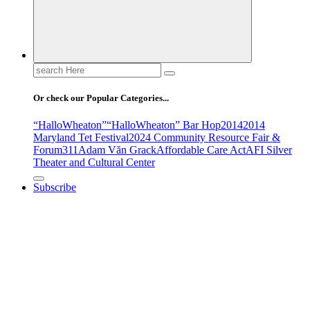
Search
for:
Or check our Popular Categories...
“HalloWheaton”
“HalloWheaton” Bar Hop
2014
2014
Maryland Tet Festival
2024 Community Resource Fair &
Forum
311
Adam Văn Grack
Affordable Care Act
AFI Silver
Theater and Cultural Center
Subscribe