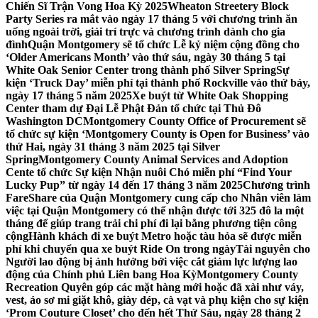
Chiến Sĩ Trận Vong Hoa Kỳ 2025
Wheaton Streetery Block
Party Series ra mắt vào ngày 17 tháng 5 với chương trình ăn
uống ngoài trời, giải trí trực và chương trình dành cho gia
đình
Quận Montgomery sẽ tổ chức Lễ kỷ niệm cộng đồng cho
‘Older Americans Month’ vào thứ sáu, ngày 30 tháng 5 tại
White Oak Senior Center trong thành phố Silver Spring
Sự
kiện ‘Truck Day’ miễn phí tại thành phố Rockville vào thứ bảy,
ngày 17 tháng 5 năm 2025
Xe buýt từ White Oak Shopping
Center tham dự Đại Lễ Phật Đản tổ chức tại Thủ Đô
Washington DC
Montgomery County Office of Procurement sẽ
tổ chức sự kiện ‘Montgomery County is Open for Business’ vào
thứ Hai, ngày 31 tháng 3 năm 2025 tại Silver
Spring
Montgomery County Animal Services and Adoption
Cente tổ chức Sự kiện Nhận nuôi Chó miễn phí “Find Your
Lucky Pup” từ ngày 14 đến 17 tháng 3 năm 2025
Chương trình
FareShare của Quận Montgomery cung cấp cho Nhân viên làm
việc tại Quận Montgomery có thể nhận được tới 325 đô la một
tháng để giúp trang trải chi phí đi lại bằng phương tiện công
cộng
Hành khách đi xe buýt Metro hoặc tàu hỏa sẽ được miễn
phí khi chuyển qua xe buýt Ride On trong ngày
Tài nguyên cho
Người lao động bị ảnh hưởng bởi việc cắt giảm lực lượng lao
động của Chính phủ Liên bang Hoa Kỳ
Montgomery County
Recreation Quyên góp các mặt hàng mới hoặc đã xài như váy,
vest, áo sơ mi giặt khô, giày dép, cà vạt và phụ kiện cho sự kiện
‘Prom Couture Closet’ cho đến hết Thứ Sáu, ngày 28 tháng 2