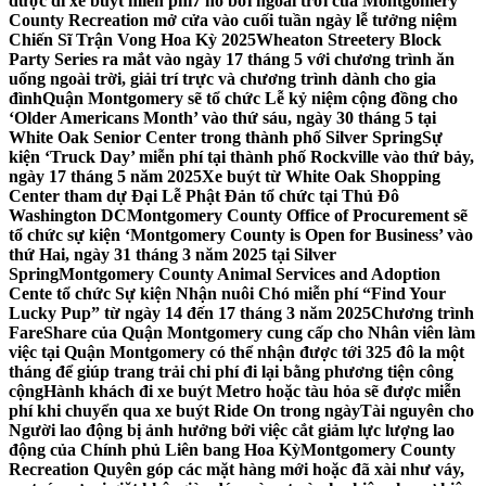
được đi xe buýt miễn phí
7 hồ bơi ngoài trời của Montgomery
County Recreation mở cửa vào cuối tuần ngày lễ tưởng niệm
Chiến Sĩ Trận Vong Hoa Kỳ 2025
Wheaton Streetery Block
Party Series ra mắt vào ngày 17 tháng 5 với chương trình ăn
uống ngoài trời, giải trí trực và chương trình dành cho gia
đình
Quận Montgomery sẽ tổ chức Lễ kỷ niệm cộng đồng cho
‘Older Americans Month’ vào thứ sáu, ngày 30 tháng 5 tại
White Oak Senior Center trong thành phố Silver Spring
Sự
kiện ‘Truck Day’ miễn phí tại thành phố Rockville vào thứ bảy,
ngày 17 tháng 5 năm 2025
Xe buýt từ White Oak Shopping
Center tham dự Đại Lễ Phật Đản tổ chức tại Thủ Đô
Washington DC
Montgomery County Office of Procurement sẽ
tổ chức sự kiện ‘Montgomery County is Open for Business’ vào
thứ Hai, ngày 31 tháng 3 năm 2025 tại Silver
Spring
Montgomery County Animal Services and Adoption
Cente tổ chức Sự kiện Nhận nuôi Chó miễn phí “Find Your
Lucky Pup” từ ngày 14 đến 17 tháng 3 năm 2025
Chương trình
FareShare của Quận Montgomery cung cấp cho Nhân viên làm
việc tại Quận Montgomery có thể nhận được tới 325 đô la một
tháng để giúp trang trải chi phí đi lại bằng phương tiện công
cộng
Hành khách đi xe buýt Metro hoặc tàu hỏa sẽ được miễn
phí khi chuyển qua xe buýt Ride On trong ngày
Tài nguyên cho
Người lao động bị ảnh hưởng bởi việc cắt giảm lực lượng lao
động của Chính phủ Liên bang Hoa Kỳ
Montgomery County
Recreation Quyên góp các mặt hàng mới hoặc đã xài như váy,