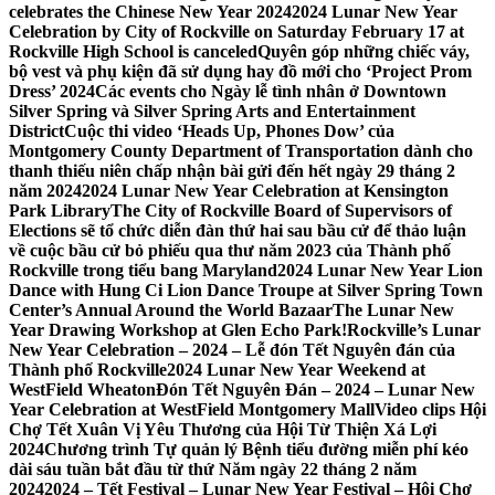
celebrates the Chinese New Year 2024
2024 Lunar New Year
Celebration by City of Rockville on Saturday February 17 at
Rockville High School is canceled
Quyên góp những chiếc váy,
bộ vest và phụ kiện đã sử dụng hay đồ mới cho ‘Project Prom
Dress’ 2024
Các events cho Ngày lễ tình nhân ở Downtown
Silver Spring và Silver Spring Arts and Entertainment
District
Cuộc thi video ‘Heads Up, Phones Dow’ của
Montgomery County Department of Transportation dành cho
thanh thiếu niên chấp nhận bài gửi đến hết ngày 29 tháng 2
năm 2024
2024 Lunar New Year Celebration at Kensington
Park Library
The City of Rockville Board of Supervisors of
Elections sẽ tổ chức diễn đàn thứ hai sau bầu cử để thảo luận
về cuộc bầu cử bỏ phiếu qua thư năm 2023 của Thành phố
Rockville trong tiểu bang Maryland
2024 Lunar New Year Lion
Dance with Hung Ci Lion Dance Troupe at Silver Spring Town
Center’s Annual Around the World Bazaar
The Lunar New
Year Drawing Workshop at Glen Echo Park!
Rockville’s Lunar
New Year Celebration – 2024 – Lễ đón Tết Nguyên đán của
Thành phố Rockville
2024 Lunar New Year Weekend at
WestField Wheaton
Đón Tết Nguyên Đán – 2024 – Lunar New
Year Celebration at WestField Montgomery Mall
Video clips Hội
Chợ Tết Xuân Vị Yêu Thương của Hội Từ Thiện Xá Lợi
2024
Chương trình Tự quản lý Bệnh tiểu đường miễn phí kéo
dài sáu tuần bắt đầu từ thứ Năm ngày 22 tháng 2 năm
2024
2024 – Tết Festival – Lunar New Year Festival – Hội Chợ