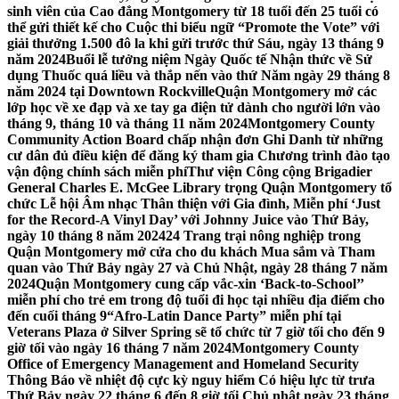
sinh viên của Cao đẳng Montgomery từ 18 tuổi đến 25 tuổi có
thể gửi thiết kế cho Cuộc thi biểu ngữ “Promote the Vote” với
giải thưởng 1.500 đô la khi gửi trước thứ Sáu, ngày 13 tháng 9
năm 2024
Buổi lễ tưởng niệm Ngày Quốc tế Nhận thức về Sử
dụng Thuốc quá liều và thắp nến vào thứ Năm ngày 29 tháng 8
năm 2024 tại Downtown Rockville
Quận Montgomery mở các
lớp học về xe đạp và xe tay ga điện tử dành cho người lớn vào
tháng 9, tháng 10 và tháng 11 năm 2024
Montgomery County
Community Action Board chấp nhận đơn Ghi Danh từ những
cư dân đủ điều kiện để đăng ký tham gia Chương trình đào tạo
vận động chính sách miễn phí
Thư viện Công cộng Brigadier
General Charles E. McGee Library trọng Quận Montgomery tổ
chức Lễ hội Âm nhạc Thân thiện với Gia đình, Miễn phí ‘Just
for the Record-A Vinyl Day’ với Johnny Juice vào Thứ Bảy,
ngày 10 tháng 8 năm 2024
24 Trang trại nông nghiệp trong
Quận Montgomery mở cửa cho du khách Mua sắm và Tham
quan vào Thứ Bảy ngày 27 và Chủ Nhật, ngày 28 tháng 7 năm
2024
Quận Montgomery cung cấp vắc-xin ‘Back-to-School’’
miễn phí cho trẻ em trong độ tuổi đi học tại nhiều địa điểm cho
đến cuối tháng 9
“Afro-Latin Dance Party” miễn phí tại
Veterans Plaza ở Silver Spring sẽ tổ chức từ 7 giờ tối cho đến 9
giờ tối vào ngày 16 tháng 7 năm 2024
Montgomery County
Office of Emergency Management and Homeland Security
Thông Báo về nhiệt độ cực kỳ nguy hiểm Có hiệu lực từ trưa
Thứ Bảy ngày 22 tháng 6 đến 8 giờ tối Chủ nhật ngày 23 tháng