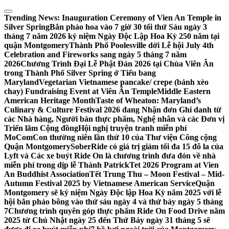
Skip
to
Trending News:
Inauguration Ceremony of Vien An Temple in
content
Silver Spring
Bắn pháo hoa vào 7 giờ 30 tối thứ Sáu ngày 3
tháng 7 năm 2026 kỷ niệm Ngày Độc Lập Hoa Kỳ 250 năm tại
quận Montgomery
Thành Phố Poolesville dời Lễ hội July 4th
Celebration and Fireworks sang ngày 5 tháng 7 năm
2026
Chương Trình Đại Lễ Phật Đản 2026 tại Chùa Viên Ân
trong Thành Phố Silver Spring ở Tiểu bang
Maryland
Vegetarian Vietnamese pancake/ crepe (bánh xèo
chay) Fundraising Event at Viên Ân Temple
Middle Eastern
American Heritage Month
Taste of Wheaton: Maryland’s
Culinary & Culture Festival 2026 đang Nhận đơn Ghi danh từ
các Nhà hàng, Người bán thực phẩm, Nghệ nhân và các Đơn vị
Triển lãm Cộng đồng
Hội nghị truyện tranh miễn phí
MoComCon thường niên lần thứ 10 của Thư viện Công cộng
Quận Montgomery
SoberRide có giá trị giảm tối đa 15 đô la của
Lyft và Các xe buýt Ride On là chương trình đưa đón về nhà
miễn phí trong dịp lễ Thánh Patrick
Tet 2026 Program at Vien
An Buddhist Association
Tết Trung Thu – Moon Festival – Mid-
Autumn Festival 2025 by Vietnamese American Service
Quận
Montgomery sẽ kỷ niệm Ngày Độc lập Hoa Kỳ năm 2025 với lễ
hội bắn pháo bông vào thứ sáu ngày 4 và thứ bảy ngày 5 tháng
7
Chương trình quyên góp thực phẩm Ride On Food Drive năm
2025 từ Chủ Nhật ngày 25 đến Thứ Bảy ngày 31 tháng 5 sẽ