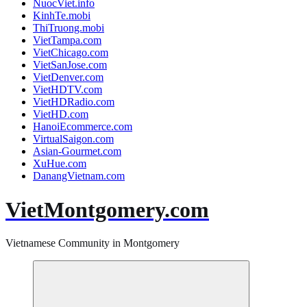
NuocViet.info
KinhTe.mobi
ThiTruong.mobi
VietTampa.com
VietChicago.com
VietSanJose.com
VietDenver.com
VietHDTV.com
VietHDRadio.com
VietHD.com
HanoiEcommerce.com
VirtualSaigon.com
Asian-Gourmet.com
XuHue.com
DanangVietnam.com
VietMontgomery.com
Vietnamese Community in Montgomery