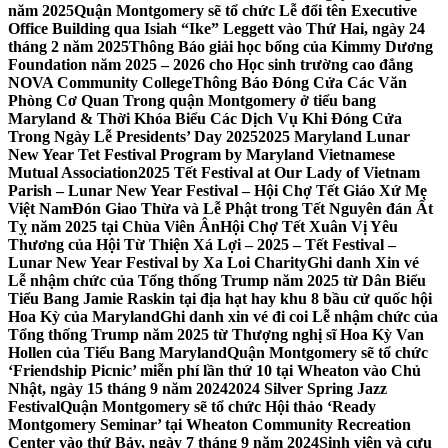
năm 2025
Quận Montgomery sẽ tổ chức Lễ đổi tên Executive
Office Building qua Isiah “Ike” Leggett vào Thứ Hai, ngày 24
tháng 2 năm 2025
Thông Báo giải học bổng của Kimmy Dương
Foundation năm 2025 – 2026 cho Học sinh trường cao đẳng
NOVA Community College
Thông Báo Đóng Cửa Các Văn
Phòng Cơ Quan Trong quận Montgomery ở tiểu bang
Maryland & Thời Khóa Biểu Các Dịch Vụ Khi Đóng Cửa
Trong Ngày Lễ Presidents’ Day 2025
2025 Maryland Lunar
New Year Tet Festival Program by Maryland Vietnamese
Mutual Association
2025 Tết Festival at Our Lady of Vietnam
Parish – Lunar New Year Festival – Hội Chợ Tết Giáo Xứ Mẹ
Việt Nam
Đón Giao Thừa và Lễ Phật trong Tết Nguyên đán Ất
Tỵ năm 2025 tại Chùa Viên Ân
Hội Chợ Tết Xuân Vị Yêu
Thương của Hội Từ Thiện Xá Lợi – 2025 – Tết Festival –
Lunar New Year Festival by Xa Loi Charity
Ghi danh Xin vé
Lễ nhậm chức của Tổng thống Trump năm 2025 từ Dân Biểu
Tiểu Bang Jamie Raskin tại địa hạt hay khu 8 bầu cử quốc hội
Hoa Kỳ của Maryland
Ghi danh xin vé đi coi Lễ nhậm chức của
Tổng thống Trump năm 2025 từ Thượng nghị sĩ Hoa Kỳ Van
Hollen của Tiểu Bang Maryland
Quận Montgomery sẽ tổ chức
‘Friendship Picnic’ miễn phí lần thứ 10 tại Wheaton vào Chủ
Nhật, ngày 15 tháng 9 năm 2024
2024 Silver Spring Jazz
Festival
Quận Montgomery sẽ tổ chức Hội thảo ‘Ready
Montgomery Seminar’ tại Wheaton Community Recreation
Center vào thứ Bảy, ngày 7 tháng 9 năm 2024
Sinh viên và cựu