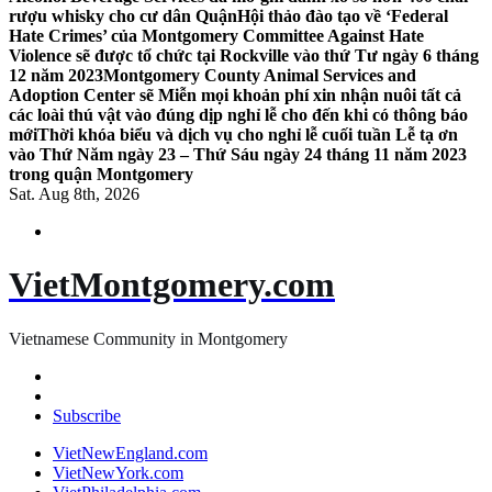
rượu whisky cho cư dân Quận
Hội thảo đào tạo về ‘Federal
Hate Crimes’ của Montgomery Committee Against Hate
Violence sẽ được tổ chức tại Rockville vào thứ Tư ngày 6 tháng
12 năm 2023
Montgomery County Animal Services and
Adoption Center sẽ Miễn mọi khoản phí xin nhận nuôi tất cả
các loài thú vật vào đúng dịp nghỉ lễ cho đến khi có thông báo
mới
Thời khóa biểu và dịch vụ cho nghỉ lễ cuối tuần Lễ tạ ơn
vào Thứ Năm ngày 23 – Thứ Sáu ngày 24 tháng 11 năm 2023
trong quận Montgomery
Sat. Aug 8th, 2026
VietMontgomery.com
Vietnamese Community in Montgomery
Subscribe
VietNewEngland.com
VietNewYork.com