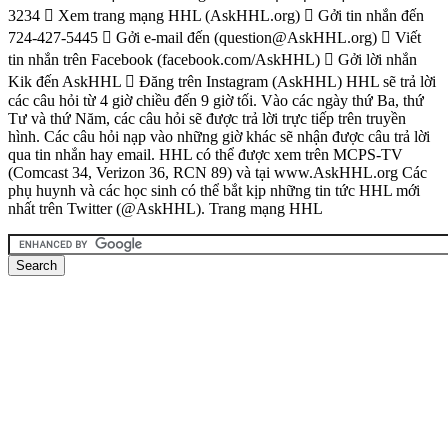
3234  Xem trang mạng HHL (AskHHL.org)  Gởi tin nhắn đến
724-427-5445  Gởi e-mail đến (question@AskHHL.org)  Viết
tin nhắn trên Facebook (facebook.com/AskHHL)  Gởi lời nhắn
Kik đến AskHHL  Đăng trên Instagram (AskHHL) HHL sẽ trả lời
các câu hỏi từ 4 giờ chiều đến 9 giờ tối. Vào các ngày thứ Ba, thứ
Tư và thứ Năm, các câu hỏi sẽ được trả lời trực tiếp trên truyền
hình. Các câu hỏi nạp vào những giờ khác sẽ nhận được câu trả lời
qua tin nhắn hay email. HHL có thể được xem trên MCPS-TV
(Comcast 34, Verizon 36, RCN 89) và tại www.AskHHL.org Các
phụ huynh và các học sinh có thể bắt kịp những tin tức HHL mới
nhất trên Twitter (@AskHHL). Trang mạng HHL