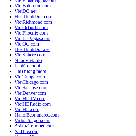
VietPhiladelphia.com
VietBaltimore.com
VietDC.net
HoaThinhDon.com
VietRichmond.com
VietOrlando.com
VietPhoenix.com
VietLasVegas.com
VietOC.com
HoaThinhDon.net
VietSphere.com
NuocViet.info
KinhTe.mobi
ThiTruong.mobi
VietTampa.com
VietChicago.com
VietSanJose.com
VietDenver.com
VietHDTV.com
VietHDRadio.com
VietHD.com
HanoiEcommerce.com
VirtualSaigon.com
Asian-Gourmet.com
XuHue.com