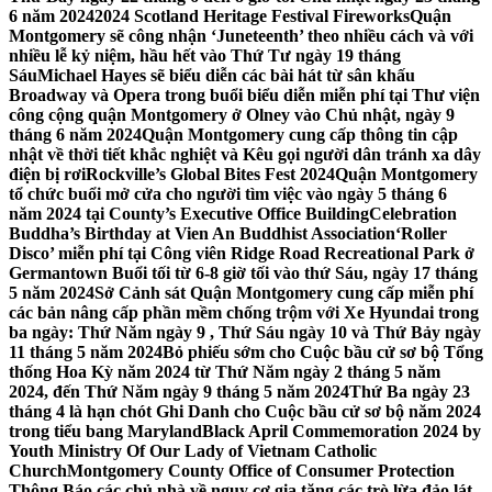
6 năm 2024
2024 Scotland Heritage Festival Fireworks
Quận
Montgomery sẽ công nhận ‘Juneteenth’ theo nhiều cách và với
nhiều lễ kỷ niệm, hầu hết vào Thứ Tư ngày 19 tháng
Sáu
Michael Hayes sẽ biểu diễn các bài hát từ sân khấu
Broadway và Opera trong buổi biểu diễn miễn phí tại Thư viện
công cộng quận Montgomery ở Olney vào Chủ nhật, ngày 9
tháng 6 năm 2024
Quận Montgomery cung cấp thông tin cập
nhật về thời tiết khắc nghiệt và Kêu gọi người dân tránh xa dây
điện bị rơi
Rockville’s Global Bites Fest 2024
Quận Montgomery
tổ chức buổi mở cửa cho người tìm việc vào ngày 5 tháng 6
năm 2024 tại County’s Executive Office Building
Celebration
Buddha’s Birthday at Vien An Buddhist Association
‘Roller
Disco’ miễn phí tại Công viên Ridge Road Recreational Park ở
Germantown Buổi tối từ 6-8 giờ tối vào thứ Sáu, ngày 17 tháng
5 năm 2024
Sở Cảnh sát Quận Montgomery cung cấp miễn phí
các bản nâng cấp phần mềm chống trộm với Xe Hyundai trong
ba ngày: Thứ Năm ngày 9 , Thứ Sáu ngày 10 và Thứ Bảy ngày
11 tháng 5 năm 2024
Bỏ phiếu sớm cho Cuộc bầu cử sơ bộ Tổng
thống Hoa Kỳ năm 2024 từ Thứ Năm ngày 2 tháng 5 năm
2024, đến Thứ Năm ngày 9 tháng 5 năm 2024
Thứ Ba ngày 23
tháng 4 là hạn chót Ghi Danh cho Cuộc bầu cử sơ bộ năm 2024
trong tiểu bang Maryland
Black April Commemoration 2024 by
Youth Ministry Of Our Lady of Vietnam Catholic
Church
Montgomery County Office of Consumer Protection
Thông Báo các chủ nhà về nguy cơ gia tăng các trò lừa đảo lát