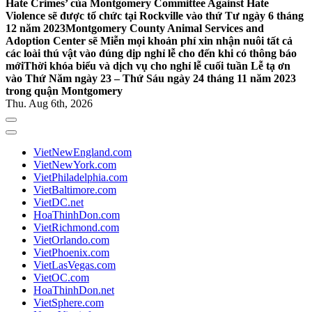
Hate Crimes’ của Montgomery Committee Against Hate
Violence sẽ được tổ chức tại Rockville vào thứ Tư ngày 6 tháng
12 năm 2023
Montgomery County Animal Services and
Adoption Center sẽ Miễn mọi khoản phí xin nhận nuôi tất cả
các loài thú vật vào đúng dịp nghỉ lễ cho đến khi có thông báo
mới
Thời khóa biểu và dịch vụ cho nghỉ lễ cuối tuần Lễ tạ ơn
vào Thứ Năm ngày 23 – Thứ Sáu ngày 24 tháng 11 năm 2023
trong quận Montgomery
Thu. Aug 6th, 2026
VietNewEngland.com
VietNewYork.com
VietPhiladelphia.com
VietBaltimore.com
VietDC.net
HoaThinhDon.com
VietRichmond.com
VietOrlando.com
VietPhoenix.com
VietLasVegas.com
VietOC.com
HoaThinhDon.net
VietSphere.com