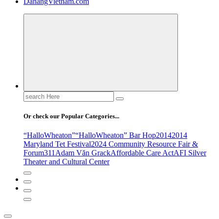
DanangVietnam.com
Search
for:
Or check our Popular Categories...
“HalloWheaton”
“HalloWheaton” Bar Hop
2014
2014
Maryland Tet Festival
2024 Community Resource Fair &
Forum
311
Adam Văn Grack
Affordable Care Act
AFI Silver
Theater and Cultural Center