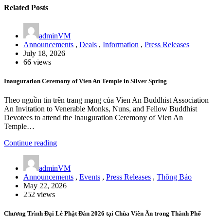
Related Posts
adminVM
Announcements
,
Deals
,
Information
,
Press Releases
July 18, 2026
66 views
Inauguration Ceremony of Vien An Temple in Silver Spring
Theo nguồn tin trên trang mạng của Vien An Buddhist Association
An Invitation to Venerable Monks, Nuns, and Fellow Buddhist
Devotees to attend the Inauguration Ceremony of Vien An
Temple…
Continue reading
adminVM
Announcements
,
Events
,
Press Releases
,
Thông Báo
May 22, 2026
252 views
Chương Trình Đại Lễ Phật Đản 2026 tại Chùa Viên Ân trong Thành Phố