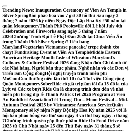
Skip
to
Trending News:
Inauguration Ceremony of Vien An Temple in
content
Silver Spring
Bắn pháo hoa vào 7 giờ 30 tối thứ Sáu ngày 3
tháng 7 năm 2026 kỷ niệm Ngày Độc Lập Hoa Kỳ 250 năm tại
quận Montgomery
Thành Phố Poolesville dời Lễ hội July 4th
Celebration and Fireworks sang ngày 5 tháng 7 năm
2026
Chương Trình Đại Lễ Phật Đản 2026 tại Chùa Viên Ân
trong Thành Phố Silver Spring ở Tiểu bang
Maryland
Vegetarian Vietnamese pancake/ crepe (bánh xèo
chay) Fundraising Event at Viên Ân Temple
Middle Eastern
American Heritage Month
Taste of Wheaton: Maryland’s
Culinary & Culture Festival 2026 đang Nhận đơn Ghi danh từ
các Nhà hàng, Người bán thực phẩm, Nghệ nhân và các Đơn vị
Triển lãm Cộng đồng
Hội nghị truyện tranh miễn phí
MoComCon thường niên lần thứ 10 của Thư viện Công cộng
Quận Montgomery
SoberRide có giá trị giảm tối đa 15 đô la của
Lyft và Các xe buýt Ride On là chương trình đưa đón về nhà
miễn phí trong dịp lễ Thánh Patrick
Tet 2026 Program at Vien
An Buddhist Association
Tết Trung Thu – Moon Festival – Mid-
Autumn Festival 2025 by Vietnamese American Service
Quận
Montgomery sẽ kỷ niệm Ngày Độc lập Hoa Kỳ năm 2025 với lễ
hội bắn pháo bông vào thứ sáu ngày 4 và thứ bảy ngày 5 tháng
7
Chương trình quyên góp thực phẩm Ride On Food Drive năm
2025 từ Chủ Nhật ngày 25 đến Thứ Bảy ngày 31 tháng 5 sẽ