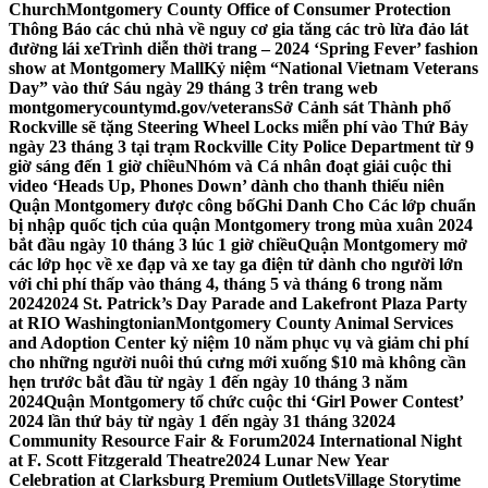
Church
Montgomery County Office of Consumer Protection
Thông Báo các chủ nhà về nguy cơ gia tăng các trò lừa đảo lát
đường lái xe
Trình diễn thời trang – 2024 ‘Spring Fever’ fashion
show at Montgomery Mall
Kỷ niệm “National Vietnam Veterans
Day” vào thứ Sáu ngày 29 tháng 3 trên trang web
montgomerycountymd.gov/veterans
Sở Cảnh sát Thành phố
Rockville sẽ tặng Steering Wheel Locks miễn phí vào Thứ Bảy
ngày 23 tháng 3 tại trạm Rockville City Police Department từ 9
giờ sáng đến 1 giờ chiều
Nhóm và Cá nhân đoạt giải cuộc thi
video ‘Heads Up, Phones Down’ dành cho thanh thiếu niên
Quận Montgomery được công bố
Ghi Danh Cho Các lớp chuẩn
bị nhập quốc tịch của quận Montgomery trong mùa xuân 2024
bắt đầu ngày 10 tháng 3 lúc 1 giờ chiều
Quận Montgomery mở
các lớp học về xe đạp và xe tay ga điện tử dành cho người lớn
với chi phí thấp vào tháng 4, tháng 5 và tháng 6 trong năm
2024
2024 St. Patrick’s Day Parade and Lakefront Plaza Party
at RIO Washingtonian
Montgomery County Animal Services
and Adoption Center kỷ niệm 10 năm phục vụ và giảm chi phí
cho những người nuôi thú cưng mới xuống $10 mà không cần
hẹn trước bắt đầu từ ngày 1 đến ngày 10 tháng 3 năm
2024
Quận Montgomery tổ chức cuộc thi ‘Girl Power Contest’
2024 lần thứ bảy từ ngày 1 đến ngày 31 tháng 3
2024
Community Resource Fair & Forum
2024 International Night
at F. Scott Fitzgerald Theatre
2024 Lunar New Year
Celebration at Clarksburg Premium Outlets
Village Storytime