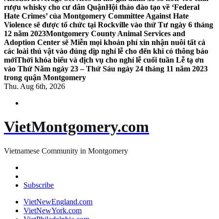
rượu whisky cho cư dân Quận
Hội thảo đào tạo về ‘Federal
Hate Crimes’ của Montgomery Committee Against Hate
Violence sẽ được tổ chức tại Rockville vào thứ Tư ngày 6 tháng
12 năm 2023
Montgomery County Animal Services and
Adoption Center sẽ Miễn mọi khoản phí xin nhận nuôi tất cả
các loài thú vật vào đúng dịp nghỉ lễ cho đến khi có thông báo
mới
Thời khóa biểu và dịch vụ cho nghỉ lễ cuối tuần Lễ tạ ơn
vào Thứ Năm ngày 23 – Thứ Sáu ngày 24 tháng 11 năm 2023
trong quận Montgomery
Thu. Aug 6th, 2026
VietMontgomery.com
Vietnamese Community in Montgomery
Subscribe
VietNewEngland.com
VietNewYork.com