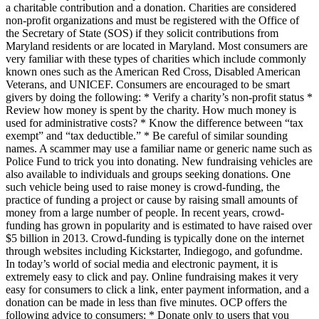
a charitable contribution and a donation. Charities are considered
non-profit organizations and must be registered with the Office of
the Secretary of State (SOS) if they solicit contributions from
Maryland residents or are located in Maryland. Most consumers are
very familiar with these types of charities which include commonly
known ones such as the American Red Cross, Disabled American
Veterans, and UNICEF. Consumers are encouraged to be smart
givers by doing the following: * Verify a charity’s non-profit status *
Review how money is spent by the charity. How much money is
used for administrative costs? * Know the difference between “tax
exempt” and “tax deductible.” * Be careful of similar sounding
names. A scammer may use a familiar name or generic name such as
Police Fund to trick you into donating. New fundraising vehicles are
also available to individuals and groups seeking donations. One
such vehicle being used to raise money is crowd-funding, the
practice of funding a project or cause by raising small amounts of
money from a large number of people. In recent years, crowd-
funding has grown in popularity and is estimated to have raised over
$5 billion in 2013. Crowd-funding is typically done on the internet
through websites including Kickstarter, Indiegogo, and gofundme.
In today’s world of social media and electronic payment, it is
extremely easy to click and pay. Online fundraising makes it very
easy for consumers to click a link, enter payment information, and a
donation can be made in less than five minutes. OCP offers the
following advice to consumers: * Donate only to users that you