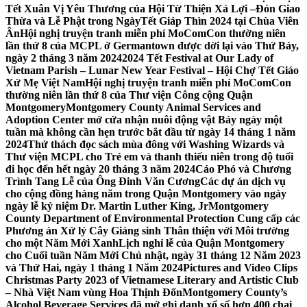
Tết Xuân Vị Yêu Thương của Hội Từ Thiện Xá Lợi –
Đón Giao
Thừa và Lễ Phật trong NgàyTết Giáp Thìn 2024 tại Chùa Viên
Ân
Hội nghị truyện tranh miễn phí MoComCon thường niên
lần thứ 8 của MCPL ở Germantown được dời lại vào Thứ Bảy,
ngày 2 tháng 3 năm 2024
2024 Tết Festival at Our Lady of
Vietnam Parish – Lunar New Year Festival – Hội Chợ Tết Giáo
Xứ Mẹ Việt Nam
Hội nghị truyện tranh miễn phí MoComCon
thường niên lần thứ 8 của Thư viện Công cộng Quận
Montgomery
Montgomery County Animal Services and
Adoption Center mở cửa nhận nuôi động vật Bảy ngày một
tuần mà không cần hẹn trước bắt đầu từ ngày 14 tháng 1 năm
2024
Thử thách đọc sách mùa đông với Washing Wizards và
Thư viện MCPL cho Trẻ em và thanh thiếu niên trong độ tuổi
đi học đến hết ngày 20 tháng 3 năm 2024
Cáo Phó và Chương
Trình Tang Lễ của Ông Đinh Văn Cương
Các dự án dịch vụ
cho cộng đồng hàng năm trong Quận Montgomery vào ngày
ngày lễ kỷ niệm Dr. Martin Luther King, Jr
Montgomery
County Department of Environmental Protection Cung cấp các
Phương án Xử lý Cây Giáng sinh Thân thiện với Môi trường
cho một Năm Mới Xanh
Lịch nghỉ lễ của Quận Montgomery
cho Cuối tuần Năm Mới Chủ nhật, ngày 31 tháng 12 Năm 2023
và Thứ Hai, ngày 1 tháng 1 Năm 2024
Pictures and Video Clips
Christmas Party 2023 of Vietnamese Literary and Artistic Club
– Nhà Việt Nam vùng Hoa Thịnh Đốn
Montgomery County’s
Alcohol Beverage Services đã mở ghi danh xổ số hơn 400 chai