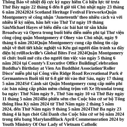
Thông Báo về nhiệt độ cực kỳ nguy hiểm Có hiệu lực từ trưa
Thứ Bảy ngày 22 tháng 6 đến 8 giờ tối Chủ nhật ngày 23 tháng
6 năm 2024
2024 Scotland Heritage Festival Fireworks
Quận
Montgomery sẽ công nhận ‘Juneteenth’ theo nhiều cách và với
nhiều lễ kỷ niệm, hầu hết vào Thứ Tư ngày 19 tháng
Sáu
Michael Hayes sẽ biểu diễn các bài hát từ sân khấu
Broadway và Opera trong buổi biểu diễn miễn phí tại Thư viện
công cộng quận Montgomery ở Olney vào Chủ nhật, ngày 9
tháng 6 năm 2024
Quận Montgomery cung cấp thông tin cập
nhật về thời tiết khắc nghiệt và Kêu gọi người dân tránh xa dây
điện bị rơi
Rockville’s Global Bites Fest 2024
Quận Montgomery
tổ chức buổi mở cửa cho người tìm việc vào ngày 5 tháng 6
năm 2024 tại County’s Executive Office Building
Celebration
Buddha’s Birthday at Vien An Buddhist Association
‘Roller
Disco’ miễn phí tại Công viên Ridge Road Recreational Park ở
Germantown Buổi tối từ 6-8 giờ tối vào thứ Sáu, ngày 17 tháng
5 năm 2024
Sở Cảnh sát Quận Montgomery cung cấp miễn phí
các bản nâng cấp phần mềm chống trộm với Xe Hyundai trong
ba ngày: Thứ Năm ngày 9 , Thứ Sáu ngày 10 và Thứ Bảy ngày
11 tháng 5 năm 2024
Bỏ phiếu sớm cho Cuộc bầu cử sơ bộ Tổng
thống Hoa Kỳ năm 2024 từ Thứ Năm ngày 2 tháng 5 năm
2024, đến Thứ Năm ngày 9 tháng 5 năm 2024
Thứ Ba ngày 23
tháng 4 là hạn chót Ghi Danh cho Cuộc bầu cử sơ bộ năm 2024
trong tiểu bang Maryland
Black April Commemoration 2024 by
Youth Ministry Of Our Lady of Vietnam Catholic