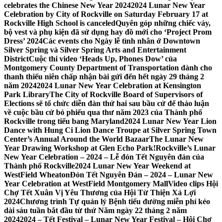
celebrates the Chinese New Year 2024
2024 Lunar New Year
Celebration by City of Rockville on Saturday February 17 at
Rockville High School is canceled
Quyên góp những chiếc váy,
bộ vest và phụ kiện đã sử dụng hay đồ mới cho ‘Project Prom
Dress’ 2024
Các events cho Ngày lễ tình nhân ở Downtown
Silver Spring và Silver Spring Arts and Entertainment
District
Cuộc thi video ‘Heads Up, Phones Dow’ của
Montgomery County Department of Transportation dành cho
thanh thiếu niên chấp nhận bài gửi đến hết ngày 29 tháng 2
năm 2024
2024 Lunar New Year Celebration at Kensington
Park Library
The City of Rockville Board of Supervisors of
Elections sẽ tổ chức diễn đàn thứ hai sau bầu cử để thảo luận
về cuộc bầu cử bỏ phiếu qua thư năm 2023 của Thành phố
Rockville trong tiểu bang Maryland
2024 Lunar New Year Lion
Dance with Hung Ci Lion Dance Troupe at Silver Spring Town
Center’s Annual Around the World Bazaar
The Lunar New
Year Drawing Workshop at Glen Echo Park!
Rockville’s Lunar
New Year Celebration – 2024 – Lễ đón Tết Nguyên đán của
Thành phố Rockville
2024 Lunar New Year Weekend at
WestField Wheaton
Đón Tết Nguyên Đán – 2024 – Lunar New
Year Celebration at WestField Montgomery Mall
Video clips Hội
Chợ Tết Xuân Vị Yêu Thương của Hội Từ Thiện Xá Lợi
2024
Chương trình Tự quản lý Bệnh tiểu đường miễn phí kéo
dài sáu tuần bắt đầu từ thứ Năm ngày 22 tháng 2 năm
2024
2024 – Tết Festival – Lunar New Year Festival – Hội Chợ