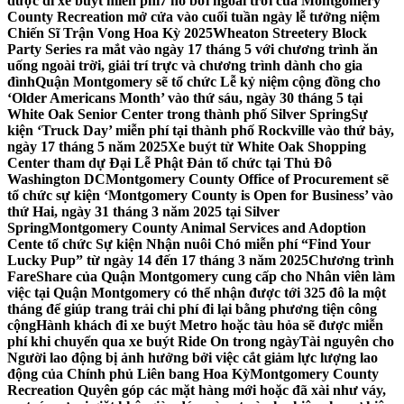
được đi xe buýt miễn phí
7 hồ bơi ngoài trời của Montgomery
County Recreation mở cửa vào cuối tuần ngày lễ tưởng niệm
Chiến Sĩ Trận Vong Hoa Kỳ 2025
Wheaton Streetery Block
Party Series ra mắt vào ngày 17 tháng 5 với chương trình ăn
uống ngoài trời, giải trí trực và chương trình dành cho gia
đình
Quận Montgomery sẽ tổ chức Lễ kỷ niệm cộng đồng cho
‘Older Americans Month’ vào thứ sáu, ngày 30 tháng 5 tại
White Oak Senior Center trong thành phố Silver Spring
Sự
kiện ‘Truck Day’ miễn phí tại thành phố Rockville vào thứ bảy,
ngày 17 tháng 5 năm 2025
Xe buýt từ White Oak Shopping
Center tham dự Đại Lễ Phật Đản tổ chức tại Thủ Đô
Washington DC
Montgomery County Office of Procurement sẽ
tổ chức sự kiện ‘Montgomery County is Open for Business’ vào
thứ Hai, ngày 31 tháng 3 năm 2025 tại Silver
Spring
Montgomery County Animal Services and Adoption
Cente tổ chức Sự kiện Nhận nuôi Chó miễn phí “Find Your
Lucky Pup” từ ngày 14 đến 17 tháng 3 năm 2025
Chương trình
FareShare của Quận Montgomery cung cấp cho Nhân viên làm
việc tại Quận Montgomery có thể nhận được tới 325 đô la một
tháng để giúp trang trải chi phí đi lại bằng phương tiện công
cộng
Hành khách đi xe buýt Metro hoặc tàu hỏa sẽ được miễn
phí khi chuyển qua xe buýt Ride On trong ngày
Tài nguyên cho
Người lao động bị ảnh hưởng bởi việc cắt giảm lực lượng lao
động của Chính phủ Liên bang Hoa Kỳ
Montgomery County
Recreation Quyên góp các mặt hàng mới hoặc đã xài như váy,