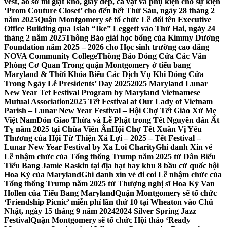
vest, áo sơ mi giặt khô, giày dép, cà vạt và phụ kiện cho sự kiện
‘Prom Couture Closet’ cho đến hết Thứ Sáu, ngày 28 tháng 2
năm 2025
Quận Montgomery sẽ tổ chức Lễ đổi tên Executive
Office Building qua Isiah “Ike” Leggett vào Thứ Hai, ngày 24
tháng 2 năm 2025
Thông Báo giải học bổng của Kimmy Dương
Foundation năm 2025 – 2026 cho Học sinh trường cao đẳng
NOVA Community College
Thông Báo Đóng Cửa Các Văn
Phòng Cơ Quan Trong quận Montgomery ở tiểu bang
Maryland & Thời Khóa Biểu Các Dịch Vụ Khi Đóng Cửa
Trong Ngày Lễ Presidents’ Day 2025
2025 Maryland Lunar
New Year Tet Festival Program by Maryland Vietnamese
Mutual Association
2025 Tết Festival at Our Lady of Vietnam
Parish – Lunar New Year Festival – Hội Chợ Tết Giáo Xứ Mẹ
Việt Nam
Đón Giao Thừa và Lễ Phật trong Tết Nguyên đán Ất
Tỵ năm 2025 tại Chùa Viên Ân
Hội Chợ Tết Xuân Vị Yêu
Thương của Hội Từ Thiện Xá Lợi – 2025 – Tết Festival –
Lunar New Year Festival by Xa Loi Charity
Ghi danh Xin vé
Lễ nhậm chức của Tổng thống Trump năm 2025 từ Dân Biểu
Tiểu Bang Jamie Raskin tại địa hạt hay khu 8 bầu cử quốc hội
Hoa Kỳ của Maryland
Ghi danh xin vé đi coi Lễ nhậm chức của
Tổng thống Trump năm 2025 từ Thượng nghị sĩ Hoa Kỳ Van
Hollen của Tiểu Bang Maryland
Quận Montgomery sẽ tổ chức
‘Friendship Picnic’ miễn phí lần thứ 10 tại Wheaton vào Chủ
Nhật, ngày 15 tháng 9 năm 2024
2024 Silver Spring Jazz
Festival
Quận Montgomery sẽ tổ chức Hội thảo ‘Ready