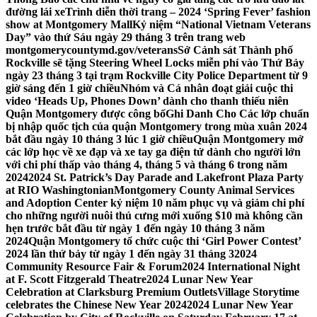
đường lái xe
Trình diễn thời trang – 2024 ‘Spring Fever’ fashion
show at Montgomery Mall
Kỷ niệm “National Vietnam Veterans
Day” vào thứ Sáu ngày 29 tháng 3 trên trang web
montgomerycountymd.gov/veterans
Sở Cảnh sát Thành phố
Rockville sẽ tặng Steering Wheel Locks miễn phí vào Thứ Bảy
ngày 23 tháng 3 tại trạm Rockville City Police Department từ 9
giờ sáng đến 1 giờ chiều
Nhóm và Cá nhân đoạt giải cuộc thi
video ‘Heads Up, Phones Down’ dành cho thanh thiếu niên
Quận Montgomery được công bố
Ghi Danh Cho Các lớp chuẩn
bị nhập quốc tịch của quận Montgomery trong mùa xuân 2024
bắt đầu ngày 10 tháng 3 lúc 1 giờ chiều
Quận Montgomery mở
các lớp học về xe đạp và xe tay ga điện tử dành cho người lớn
với chi phí thấp vào tháng 4, tháng 5 và tháng 6 trong năm
2024
2024 St. Patrick’s Day Parade and Lakefront Plaza Party
at RIO Washingtonian
Montgomery County Animal Services
and Adoption Center kỷ niệm 10 năm phục vụ và giảm chi phí
cho những người nuôi thú cưng mới xuống $10 mà không cần
hẹn trước bắt đầu từ ngày 1 đến ngày 10 tháng 3 năm
2024
Quận Montgomery tổ chức cuộc thi ‘Girl Power Contest’
2024 lần thứ bảy từ ngày 1 đến ngày 31 tháng 3
2024
Community Resource Fair & Forum
2024 International Night
at F. Scott Fitzgerald Theatre
2024 Lunar New Year
Celebration at Clarksburg Premium Outlets
Village Storytime
celebrates the Chinese New Year 2024
2024 Lunar New Year