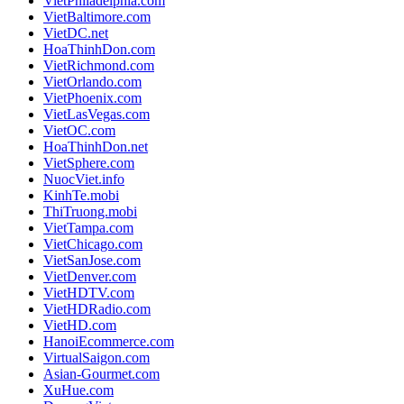
VietPhiladelphia.com
VietBaltimore.com
VietDC.net
HoaThinhDon.com
VietRichmond.com
VietOrlando.com
VietPhoenix.com
VietLasVegas.com
VietOC.com
HoaThinhDon.net
VietSphere.com
NuocViet.info
KinhTe.mobi
ThiTruong.mobi
VietTampa.com
VietChicago.com
VietSanJose.com
VietDenver.com
VietHDTV.com
VietHDRadio.com
VietHD.com
HanoiEcommerce.com
VirtualSaigon.com
Asian-Gourmet.com
XuHue.com