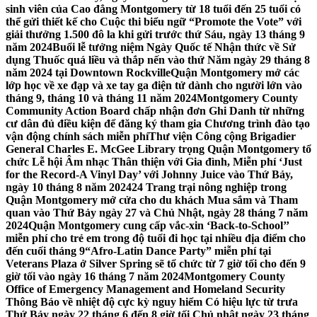
sinh viên của Cao đẳng Montgomery từ 18 tuổi đến 25 tuổi có
thể gửi thiết kế cho Cuộc thi biểu ngữ “Promote the Vote” với
giải thưởng 1.500 đô la khi gửi trước thứ Sáu, ngày 13 tháng 9
năm 2024
Buổi lễ tưởng niệm Ngày Quốc tế Nhận thức về Sử
dụng Thuốc quá liều và thắp nến vào thứ Năm ngày 29 tháng 8
năm 2024 tại Downtown Rockville
Quận Montgomery mở các
lớp học về xe đạp và xe tay ga điện tử dành cho người lớn vào
tháng 9, tháng 10 và tháng 11 năm 2024
Montgomery County
Community Action Board chấp nhận đơn Ghi Danh từ những
cư dân đủ điều kiện để đăng ký tham gia Chương trình đào tạo
vận động chính sách miễn phí
Thư viện Công cộng Brigadier
General Charles E. McGee Library trọng Quận Montgomery tổ
chức Lễ hội Âm nhạc Thân thiện với Gia đình, Miễn phí ‘Just
for the Record-A Vinyl Day’ với Johnny Juice vào Thứ Bảy,
ngày 10 tháng 8 năm 2024
24 Trang trại nông nghiệp trong
Quận Montgomery mở cửa cho du khách Mua sắm và Tham
quan vào Thứ Bảy ngày 27 và Chủ Nhật, ngày 28 tháng 7 năm
2024
Quận Montgomery cung cấp vắc-xin ‘Back-to-School’’
miễn phí cho trẻ em trong độ tuổi đi học tại nhiều địa điểm cho
đến cuối tháng 9
“Afro-Latin Dance Party” miễn phí tại
Veterans Plaza ở Silver Spring sẽ tổ chức từ 7 giờ tối cho đến 9
giờ tối vào ngày 16 tháng 7 năm 2024
Montgomery County
Office of Emergency Management and Homeland Security
Thông Báo về nhiệt độ cực kỳ nguy hiểm Có hiệu lực từ trưa
Thứ Bảy ngày 22 tháng 6 đến 8 giờ tối Chủ nhật ngày 23 tháng