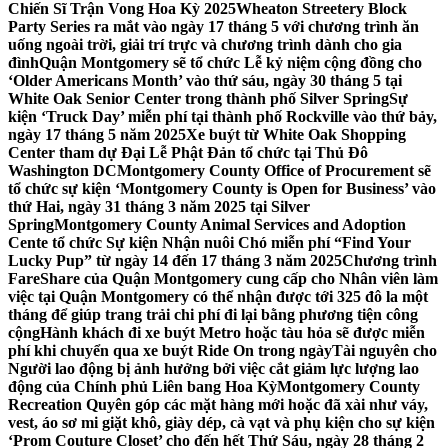
Chiến Sĩ Trận Vong Hoa Kỳ 2025
Wheaton Streetery Block
Party Series ra mắt vào ngày 17 tháng 5 với chương trình ăn
uống ngoài trời, giải trí trực và chương trình dành cho gia
đình
Quận Montgomery sẽ tổ chức Lễ kỷ niệm cộng đồng cho
‘Older Americans Month’ vào thứ sáu, ngày 30 tháng 5 tại
White Oak Senior Center trong thành phố Silver Spring
Sự
kiện ‘Truck Day’ miễn phí tại thành phố Rockville vào thứ bảy,
ngày 17 tháng 5 năm 2025
Xe buýt từ White Oak Shopping
Center tham dự Đại Lễ Phật Đản tổ chức tại Thủ Đô
Washington DC
Montgomery County Office of Procurement sẽ
tổ chức sự kiện ‘Montgomery County is Open for Business’ vào
thứ Hai, ngày 31 tháng 3 năm 2025 tại Silver
Spring
Montgomery County Animal Services and Adoption
Cente tổ chức Sự kiện Nhận nuôi Chó miễn phí “Find Your
Lucky Pup” từ ngày 14 đến 17 tháng 3 năm 2025
Chương trình
FareShare của Quận Montgomery cung cấp cho Nhân viên làm
việc tại Quận Montgomery có thể nhận được tới 325 đô la một
tháng để giúp trang trải chi phí đi lại bằng phương tiện công
cộng
Hành khách đi xe buýt Metro hoặc tàu hỏa sẽ được miễn
phí khi chuyển qua xe buýt Ride On trong ngày
Tài nguyên cho
Người lao động bị ảnh hưởng bởi việc cắt giảm lực lượng lao
động của Chính phủ Liên bang Hoa Kỳ
Montgomery County
Recreation Quyên góp các mặt hàng mới hoặc đã xài như váy,
vest, áo sơ mi giặt khô, giày dép, cà vạt và phụ kiện cho sự kiện
‘Prom Couture Closet’ cho đến hết Thứ Sáu, ngày 28 tháng 2