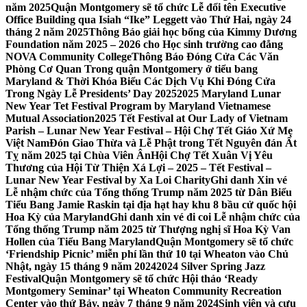
năm 2025
Quận Montgomery sẽ tổ chức Lễ đổi tên Executive
Office Building qua Isiah “Ike” Leggett vào Thứ Hai, ngày 24
tháng 2 năm 2025
Thông Báo giải học bổng của Kimmy Dương
Foundation năm 2025 – 2026 cho Học sinh trường cao đẳng
NOVA Community College
Thông Báo Đóng Cửa Các Văn
Phòng Cơ Quan Trong quận Montgomery ở tiểu bang
Maryland & Thời Khóa Biểu Các Dịch Vụ Khi Đóng Cửa
Trong Ngày Lễ Presidents’ Day 2025
2025 Maryland Lunar
New Year Tet Festival Program by Maryland Vietnamese
Mutual Association
2025 Tết Festival at Our Lady of Vietnam
Parish – Lunar New Year Festival – Hội Chợ Tết Giáo Xứ Mẹ
Việt Nam
Đón Giao Thừa và Lễ Phật trong Tết Nguyên đán Ất
Tỵ năm 2025 tại Chùa Viên Ân
Hội Chợ Tết Xuân Vị Yêu
Thương của Hội Từ Thiện Xá Lợi – 2025 – Tết Festival –
Lunar New Year Festival by Xa Loi Charity
Ghi danh Xin vé
Lễ nhậm chức của Tổng thống Trump năm 2025 từ Dân Biểu
Tiểu Bang Jamie Raskin tại địa hạt hay khu 8 bầu cử quốc hội
Hoa Kỳ của Maryland
Ghi danh xin vé đi coi Lễ nhậm chức của
Tổng thống Trump năm 2025 từ Thượng nghị sĩ Hoa Kỳ Van
Hollen của Tiểu Bang Maryland
Quận Montgomery sẽ tổ chức
‘Friendship Picnic’ miễn phí lần thứ 10 tại Wheaton vào Chủ
Nhật, ngày 15 tháng 9 năm 2024
2024 Silver Spring Jazz
Festival
Quận Montgomery sẽ tổ chức Hội thảo ‘Ready
Montgomery Seminar’ tại Wheaton Community Recreation
Center vào thứ Bảy, ngày 7 tháng 9 năm 2024
Sinh viên và cựu