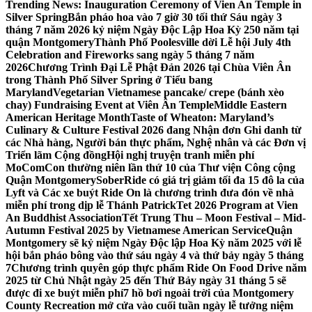
Trending News:
Inauguration Ceremony of Vien An Temple in
Silver Spring
Bắn pháo hoa vào 7 giờ 30 tối thứ Sáu ngày 3
tháng 7 năm 2026 kỷ niệm Ngày Độc Lập Hoa Kỳ 250 năm tại
quận Montgomery
Thành Phố Poolesville dời Lễ hội July 4th
Celebration and Fireworks sang ngày 5 tháng 7 năm
2026
Chương Trình Đại Lễ Phật Đản 2026 tại Chùa Viên Ân
trong Thành Phố Silver Spring ở Tiểu bang
Maryland
Vegetarian Vietnamese pancake/ crepe (bánh xèo
chay) Fundraising Event at Viên Ân Temple
Middle Eastern
American Heritage Month
Taste of Wheaton: Maryland’s
Culinary & Culture Festival 2026 đang Nhận đơn Ghi danh từ
các Nhà hàng, Người bán thực phẩm, Nghệ nhân và các Đơn vị
Triển lãm Cộng đồng
Hội nghị truyện tranh miễn phí
MoComCon thường niên lần thứ 10 của Thư viện Công cộng
Quận Montgomery
SoberRide có giá trị giảm tối đa 15 đô la của
Lyft và Các xe buýt Ride On là chương trình đưa đón về nhà
miễn phí trong dịp lễ Thánh Patrick
Tet 2026 Program at Vien
An Buddhist Association
Tết Trung Thu – Moon Festival – Mid-
Autumn Festival 2025 by Vietnamese American Service
Quận
Montgomery sẽ kỷ niệm Ngày Độc lập Hoa Kỳ năm 2025 với lễ
hội bắn pháo bông vào thứ sáu ngày 4 và thứ bảy ngày 5 tháng
7
Chương trình quyên góp thực phẩm Ride On Food Drive năm
2025 từ Chủ Nhật ngày 25 đến Thứ Bảy ngày 31 tháng 5 sẽ
được đi xe buýt miễn phí
7 hồ bơi ngoài trời của Montgomery
County Recreation mở cửa vào cuối tuần ngày lễ tưởng niệm