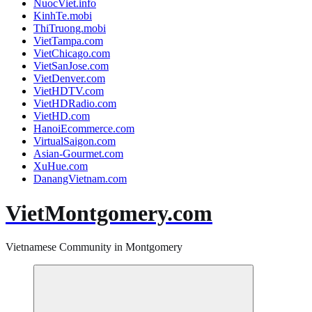
NuocViet.info
KinhTe.mobi
ThiTruong.mobi
VietTampa.com
VietChicago.com
VietSanJose.com
VietDenver.com
VietHDTV.com
VietHDRadio.com
VietHD.com
HanoiEcommerce.com
VirtualSaigon.com
Asian-Gourmet.com
XuHue.com
DanangVietnam.com
VietMontgomery.com
Vietnamese Community in Montgomery