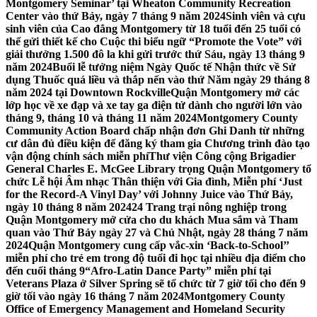
Montgomery Seminar’ tại Wheaton Community Recreation
Center vào thứ Bảy, ngày 7 tháng 9 năm 2024
Sinh viên và cựu
sinh viên của Cao đẳng Montgomery từ 18 tuổi đến 25 tuổi có
thể gửi thiết kế cho Cuộc thi biểu ngữ “Promote the Vote” với
giải thưởng 1.500 đô la khi gửi trước thứ Sáu, ngày 13 tháng 9
năm 2024
Buổi lễ tưởng niệm Ngày Quốc tế Nhận thức về Sử
dụng Thuốc quá liều và thắp nến vào thứ Năm ngày 29 tháng 8
năm 2024 tại Downtown Rockville
Quận Montgomery mở các
lớp học về xe đạp và xe tay ga điện tử dành cho người lớn vào
tháng 9, tháng 10 và tháng 11 năm 2024
Montgomery County
Community Action Board chấp nhận đơn Ghi Danh từ những
cư dân đủ điều kiện để đăng ký tham gia Chương trình đào tạo
vận động chính sách miễn phí
Thư viện Công cộng Brigadier
General Charles E. McGee Library trọng Quận Montgomery tổ
chức Lễ hội Âm nhạc Thân thiện với Gia đình, Miễn phí ‘Just
for the Record-A Vinyl Day’ với Johnny Juice vào Thứ Bảy,
ngày 10 tháng 8 năm 2024
24 Trang trại nông nghiệp trong
Quận Montgomery mở cửa cho du khách Mua sắm và Tham
quan vào Thứ Bảy ngày 27 và Chủ Nhật, ngày 28 tháng 7 năm
2024
Quận Montgomery cung cấp vắc-xin ‘Back-to-School’’
miễn phí cho trẻ em trong độ tuổi đi học tại nhiều địa điểm cho
đến cuối tháng 9
“Afro-Latin Dance Party” miễn phí tại
Veterans Plaza ở Silver Spring sẽ tổ chức từ 7 giờ tối cho đến 9
giờ tối vào ngày 16 tháng 7 năm 2024
Montgomery County
Office of Emergency Management and Homeland Security