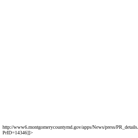
http://www6.montgomerycountymd.gov/apps/News/press/PR_details
PrID=14346]]>