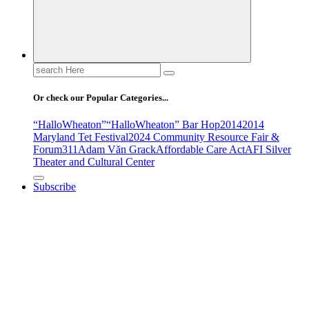
Search
for:
Or check our Popular Categories...
“HalloWheaton”
“HalloWheaton” Bar Hop
2014
2014
Maryland Tet Festival
2024 Community Resource Fair &
Forum
311
Adam Văn Grack
Affordable Care Act
AFI Silver
Theater and Cultural Center
Subscribe