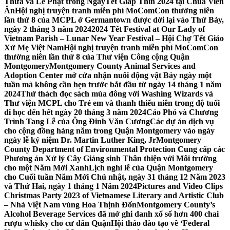
Thừa và Lễ Phật trong NgàyTết Giáp Thìn 2024 tại Chùa Viên
Ân
Hội nghị truyện tranh miễn phí MoComCon thường niên
lần thứ 8 của MCPL ở Germantown được dời lại vào Thứ Bảy,
ngày 2 tháng 3 năm 2024
2024 Tết Festival at Our Lady of
Vietnam Parish – Lunar New Year Festival – Hội Chợ Tết Giáo
Xứ Mẹ Việt Nam
Hội nghị truyện tranh miễn phí MoComCon
thường niên lần thứ 8 của Thư viện Công cộng Quận
Montgomery
Montgomery County Animal Services and
Adoption Center mở cửa nhận nuôi động vật Bảy ngày một
tuần mà không cần hẹn trước bắt đầu từ ngày 14 tháng 1 năm
2024
Thử thách đọc sách mùa đông với Washing Wizards và
Thư viện MCPL cho Trẻ em và thanh thiếu niên trong độ tuổi
đi học đến hết ngày 20 tháng 3 năm 2024
Cáo Phó và Chương
Trình Tang Lễ của Ông Đinh Văn Cương
Các dự án dịch vụ
cho cộng đồng hàng năm trong Quận Montgomery vào ngày
ngày lễ kỷ niệm Dr. Martin Luther King, Jr
Montgomery
County Department of Environmental Protection Cung cấp các
Phương án Xử lý Cây Giáng sinh Thân thiện với Môi trường
cho một Năm Mới Xanh
Lịch nghỉ lễ của Quận Montgomery
cho Cuối tuần Năm Mới Chủ nhật, ngày 31 tháng 12 Năm 2023
và Thứ Hai, ngày 1 tháng 1 Năm 2024
Pictures and Video Clips
Christmas Party 2023 of Vietnamese Literary and Artistic Club
– Nhà Việt Nam vùng Hoa Thịnh Đốn
Montgomery County’s
Alcohol Beverage Services đã mở ghi danh xổ số hơn 400 chai
rượu whisky cho cư dân Quận
Hội thảo đào tạo về ‘Federal