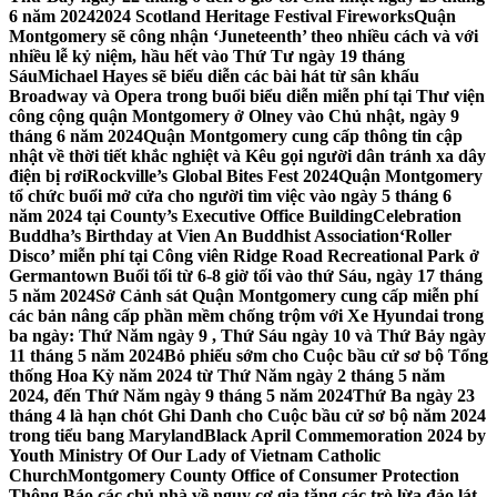
6 năm 2024
2024 Scotland Heritage Festival Fireworks
Quận
Montgomery sẽ công nhận ‘Juneteenth’ theo nhiều cách và với
nhiều lễ kỷ niệm, hầu hết vào Thứ Tư ngày 19 tháng
Sáu
Michael Hayes sẽ biểu diễn các bài hát từ sân khấu
Broadway và Opera trong buổi biểu diễn miễn phí tại Thư viện
công cộng quận Montgomery ở Olney vào Chủ nhật, ngày 9
tháng 6 năm 2024
Quận Montgomery cung cấp thông tin cập
nhật về thời tiết khắc nghiệt và Kêu gọi người dân tránh xa dây
điện bị rơi
Rockville’s Global Bites Fest 2024
Quận Montgomery
tổ chức buổi mở cửa cho người tìm việc vào ngày 5 tháng 6
năm 2024 tại County’s Executive Office Building
Celebration
Buddha’s Birthday at Vien An Buddhist Association
‘Roller
Disco’ miễn phí tại Công viên Ridge Road Recreational Park ở
Germantown Buổi tối từ 6-8 giờ tối vào thứ Sáu, ngày 17 tháng
5 năm 2024
Sở Cảnh sát Quận Montgomery cung cấp miễn phí
các bản nâng cấp phần mềm chống trộm với Xe Hyundai trong
ba ngày: Thứ Năm ngày 9 , Thứ Sáu ngày 10 và Thứ Bảy ngày
11 tháng 5 năm 2024
Bỏ phiếu sớm cho Cuộc bầu cử sơ bộ Tổng
thống Hoa Kỳ năm 2024 từ Thứ Năm ngày 2 tháng 5 năm
2024, đến Thứ Năm ngày 9 tháng 5 năm 2024
Thứ Ba ngày 23
tháng 4 là hạn chót Ghi Danh cho Cuộc bầu cử sơ bộ năm 2024
trong tiểu bang Maryland
Black April Commemoration 2024 by
Youth Ministry Of Our Lady of Vietnam Catholic
Church
Montgomery County Office of Consumer Protection
Thông Báo các chủ nhà về nguy cơ gia tăng các trò lừa đảo lát