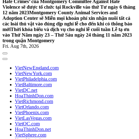
Hate Crimes’ của Montgomery Committee Against Hate
Violence sẽ được tổ chức tại Rockville vào thứ Tư ngày 6 tháng
12 năm 2023
Montgomery County Animal Services and
Adoption Center sẽ Miễn mọi khoản phí xin nhận nuôi tất cả
các loài thú vật vào đúng dịp nghỉ lễ cho đến khi có thông báo
mới
Thời khóa biểu và dịch vụ cho nghỉ lễ cuối tuần Lễ tạ ơn
vào Thứ Năm ngày 23 – Thứ Sáu ngày 24 tháng 11 năm 2023
trong quận Montgomery
Fri. Aug 7th, 2026
VietNewEngland.com
VietNewYork.com
VietPhiladelphia.com
VietBaltimore.com
VietDC.net
HoaThinhDon.com
VietRichmond.com
VietOrlando.com
VietPhoenix.com
VietLasVegas.com
VietOC.com
HoaThinhDon.net
VietSphere.com