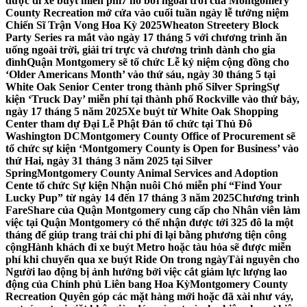
được đi xe buýt miễn phí
7 hồ bơi ngoài trời của Montgomery
County Recreation mở cửa vào cuối tuần ngày lễ tưởng niệm
Chiến Sĩ Trận Vong Hoa Kỳ 2025
Wheaton Streetery Block
Party Series ra mắt vào ngày 17 tháng 5 với chương trình ăn
uống ngoài trời, giải trí trực và chương trình dành cho gia
đình
Quận Montgomery sẽ tổ chức Lễ kỷ niệm cộng đồng cho
‘Older Americans Month’ vào thứ sáu, ngày 30 tháng 5 tại
White Oak Senior Center trong thành phố Silver Spring
Sự
kiện ‘Truck Day’ miễn phí tại thành phố Rockville vào thứ bảy,
ngày 17 tháng 5 năm 2025
Xe buýt từ White Oak Shopping
Center tham dự Đại Lễ Phật Đản tổ chức tại Thủ Đô
Washington DC
Montgomery County Office of Procurement sẽ
tổ chức sự kiện ‘Montgomery County is Open for Business’ vào
thứ Hai, ngày 31 tháng 3 năm 2025 tại Silver
Spring
Montgomery County Animal Services and Adoption
Cente tổ chức Sự kiện Nhận nuôi Chó miễn phí “Find Your
Lucky Pup” từ ngày 14 đến 17 tháng 3 năm 2025
Chương trình
FareShare của Quận Montgomery cung cấp cho Nhân viên làm
việc tại Quận Montgomery có thể nhận được tới 325 đô la một
tháng để giúp trang trải chi phí đi lại bằng phương tiện công
cộng
Hành khách đi xe buýt Metro hoặc tàu hỏa sẽ được miễn
phí khi chuyển qua xe buýt Ride On trong ngày
Tài nguyên cho
Người lao động bị ảnh hưởng bởi việc cắt giảm lực lượng lao
động của Chính phủ Liên bang Hoa Kỳ
Montgomery County
Recreation Quyên góp các mặt hàng mới hoặc đã xài như váy,