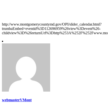
http://www.montgomerycountymd.gov/OPI/slider_calendar.html?
trumbaEmbed=eventid%3D112696959%26view%3Devent%26-
childview%3D%26returnUrl%3Dhttp%253A%252F%252Fwww.mont
webmasterVMont