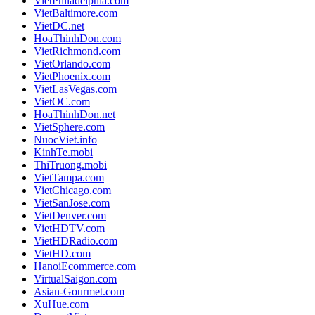
VietPhiladelphia.com
VietBaltimore.com
VietDC.net
HoaThinhDon.com
VietRichmond.com
VietOrlando.com
VietPhoenix.com
VietLasVegas.com
VietOC.com
HoaThinhDon.net
VietSphere.com
NuocViet.info
KinhTe.mobi
ThiTruong.mobi
VietTampa.com
VietChicago.com
VietSanJose.com
VietDenver.com
VietHDTV.com
VietHDRadio.com
VietHD.com
HanoiEcommerce.com
VirtualSaigon.com
Asian-Gourmet.com
XuHue.com