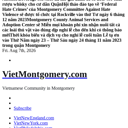
rượu whisky cho cư dân Quận
Hội thảo đào tạo về ‘Federal
Hate Crimes’ của Montgomery Committee Against Hate
Violence sẽ được tổ chức tại Rockville vào thứ Tư ngày 6 tháng
12 năm 2023
Montgomery County Animal Services and
Adoption Center sẽ Miễn mọi khoản phí xin nhận nuôi tất cả
các loài thú vật vào đúng dịp nghỉ lễ cho đến khi có thông báo
mới
Thời khóa biểu và dịch vụ cho nghỉ lễ cuối tuần Lễ tạ ơn
vào Thứ Năm ngày 23 – Thứ Sáu ngày 24 tháng 11 năm 2023
trong quận Montgomery
Fri. Aug 7th, 2026
VietMontgomery.com
Vietnamese Community in Montgomery
Subscribe
VietNewEngland.com
VietNewYork.com