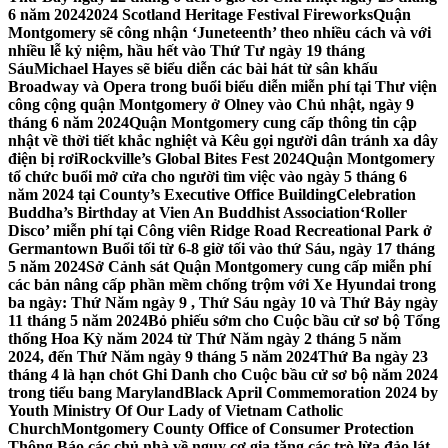
6 năm 2024
2024 Scotland Heritage Festival Fireworks
Quận
Montgomery sẽ công nhận ‘Juneteenth’ theo nhiều cách và với
nhiều lễ kỷ niệm, hầu hết vào Thứ Tư ngày 19 tháng
Sáu
Michael Hayes sẽ biểu diễn các bài hát từ sân khấu
Broadway và Opera trong buổi biểu diễn miễn phí tại Thư viện
công cộng quận Montgomery ở Olney vào Chủ nhật, ngày 9
tháng 6 năm 2024
Quận Montgomery cung cấp thông tin cập
nhật về thời tiết khắc nghiệt và Kêu gọi người dân tránh xa dây
điện bị rơi
Rockville’s Global Bites Fest 2024
Quận Montgomery
tổ chức buổi mở cửa cho người tìm việc vào ngày 5 tháng 6
năm 2024 tại County’s Executive Office Building
Celebration
Buddha’s Birthday at Vien An Buddhist Association
‘Roller
Disco’ miễn phí tại Công viên Ridge Road Recreational Park ở
Germantown Buổi tối từ 6-8 giờ tối vào thứ Sáu, ngày 17 tháng
5 năm 2024
Sở Cảnh sát Quận Montgomery cung cấp miễn phí
các bản nâng cấp phần mềm chống trộm với Xe Hyundai trong
ba ngày: Thứ Năm ngày 9 , Thứ Sáu ngày 10 và Thứ Bảy ngày
11 tháng 5 năm 2024
Bỏ phiếu sớm cho Cuộc bầu cử sơ bộ Tổng
thống Hoa Kỳ năm 2024 từ Thứ Năm ngày 2 tháng 5 năm
2024, đến Thứ Năm ngày 9 tháng 5 năm 2024
Thứ Ba ngày 23
tháng 4 là hạn chót Ghi Danh cho Cuộc bầu cử sơ bộ năm 2024
trong tiểu bang Maryland
Black April Commemoration 2024 by
Youth Ministry Of Our Lady of Vietnam Catholic
Church
Montgomery County Office of Consumer Protection
Thông Báo các chủ nhà về nguy cơ gia tăng các trò lừa đảo lát