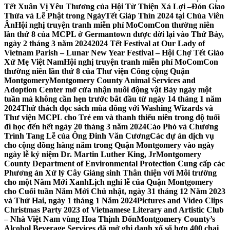
Tết Xuân Vị Yêu Thương của Hội Từ Thiện Xá Lợi –
Đón Giao
Thừa và Lễ Phật trong NgàyTết Giáp Thìn 2024 tại Chùa Viên
Ân
Hội nghị truyện tranh miễn phí MoComCon thường niên
lần thứ 8 của MCPL ở Germantown được dời lại vào Thứ Bảy,
ngày 2 tháng 3 năm 2024
2024 Tết Festival at Our Lady of
Vietnam Parish – Lunar New Year Festival – Hội Chợ Tết Giáo
Xứ Mẹ Việt Nam
Hội nghị truyện tranh miễn phí MoComCon
thường niên lần thứ 8 của Thư viện Công cộng Quận
Montgomery
Montgomery County Animal Services and
Adoption Center mở cửa nhận nuôi động vật Bảy ngày một
tuần mà không cần hẹn trước bắt đầu từ ngày 14 tháng 1 năm
2024
Thử thách đọc sách mùa đông với Washing Wizards và
Thư viện MCPL cho Trẻ em và thanh thiếu niên trong độ tuổi
đi học đến hết ngày 20 tháng 3 năm 2024
Cáo Phó và Chương
Trình Tang Lễ của Ông Đinh Văn Cương
Các dự án dịch vụ
cho cộng đồng hàng năm trong Quận Montgomery vào ngày
ngày lễ kỷ niệm Dr. Martin Luther King, Jr
Montgomery
County Department of Environmental Protection Cung cấp các
Phương án Xử lý Cây Giáng sinh Thân thiện với Môi trường
cho một Năm Mới Xanh
Lịch nghỉ lễ của Quận Montgomery
cho Cuối tuần Năm Mới Chủ nhật, ngày 31 tháng 12 Năm 2023
và Thứ Hai, ngày 1 tháng 1 Năm 2024
Pictures and Video Clips
Christmas Party 2023 of Vietnamese Literary and Artistic Club
– Nhà Việt Nam vùng Hoa Thịnh Đốn
Montgomery County’s
Alcohol Beverage Services đã mở ghi danh xổ số hơn 400 chai