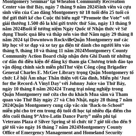
Montgomery Seminar’ tại Wheaton Community Recreation
Center vào thứ Bảy, ngày 7 tháng 9 năm 2024
Sinh viên và cựu
sinh viên của Cao đẳng Montgomery từ 18 tuổi đến 25 tuổi có
thể gửi thiết kế cho Cuộc thi biểu ngữ “Promote the Vote” với
giải thưởng 1.500 đô la khi gửi trước thứ Sáu, ngày 13 tháng 9
năm 2024
Buổi lễ tưởng niệm Ngày Quốc tế Nhận thức về Sử
dụng Thuốc quá liều và thắp nến vào thứ Năm ngày 29 tháng 8
năm 2024 tại Downtown Rockville
Quận Montgomery mở các
lớp học về xe đạp và xe tay ga điện tử dành cho người lớn vào
tháng 9, tháng 10 và tháng 11 năm 2024
Montgomery County
Community Action Board chấp nhận đơn Ghi Danh từ những
cư dân đủ điều kiện để đăng ký tham gia Chương trình đào tạo
vận động chính sách miễn phí
Thư viện Công cộng Brigadier
General Charles E. McGee Library trọng Quận Montgomery tổ
chức Lễ hội Âm nhạc Thân thiện với Gia đình, Miễn phí ‘Just
for the Record-A Vinyl Day’ với Johnny Juice vào Thứ Bảy,
ngày 10 tháng 8 năm 2024
24 Trang trại nông nghiệp trong
Quận Montgomery mở cửa cho du khách Mua sắm và Tham
quan vào Thứ Bảy ngày 27 và Chủ Nhật, ngày 28 tháng 7 năm
2024
Quận Montgomery cung cấp vắc-xin ‘Back-to-School’’
miễn phí cho trẻ em trong độ tuổi đi học tại nhiều địa điểm cho
đến cuối tháng 9
“Afro-Latin Dance Party” miễn phí tại
Veterans Plaza ở Silver Spring sẽ tổ chức từ 7 giờ tối cho đến 9
giờ tối vào ngày 16 tháng 7 năm 2024
Montgomery County
Office of Emergency Management and Homeland Security