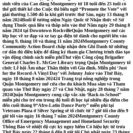
sinh viên của Cao đẳng Montgomery từ 18 tuổi đến 25 tuổi có
thể gửi thiết kế cho Cuộc thi biểu ngữ “Promote the Vote” với
giải thưởng 1.500 đô la khi gửi trước thứ Sáu, ngày 13 tháng 9
năm 2024
Buổi lễ tưởng niệm Ngày Quốc tế Nhận thức về Sử
dụng Thuốc quá liều và thắp nến vào thứ Năm ngày 29 tháng 8
năm 2024 tại Downtown Rockville
Quận Montgomery mở các
lớp học về xe đạp và xe tay ga điện tử dành cho người lớn vào
tháng 9, tháng 10 và tháng 11 năm 2024
Montgomery County
Community Action Board chấp nhận đơn Ghi Danh từ những
cư dân đủ điều kiện để đăng ký tham gia Chương trình đào tạo
vận động chính sách miễn phí
Thư viện Công cộng Brigadier
General Charles E. McGee Library trọng Quận Montgomery tổ
chức Lễ hội Âm nhạc Thân thiện với Gia đình, Miễn phí ‘Just
for the Record-A Vinyl Day’ với Johnny Juice vào Thứ Bảy,
ngày 10 tháng 8 năm 2024
24 Trang trại nông nghiệp trong
Quận Montgomery mở cửa cho du khách Mua sắm và Tham
quan vào Thứ Bảy ngày 27 và Chủ Nhật, ngày 28 tháng 7 năm
2024
Quận Montgomery cung cấp vắc-xin ‘Back-to-School’’
miễn phí cho trẻ em trong độ tuổi đi học tại nhiều địa điểm cho
đến cuối tháng 9
“Afro-Latin Dance Party” miễn phí tại
Veterans Plaza ở Silver Spring sẽ tổ chức từ 7 giờ tối cho đến 9
giờ tối vào ngày 16 tháng 7 năm 2024
Montgomery County
Office of Emergency Management and Homeland Security
Thông Báo về nhiệt độ cực kỳ nguy hiểm Có hiệu lực từ trưa
Thứ Bảy ngày 22 tháng 6 đến 8 giờ tối Chủ nhật ngày 23 tháng