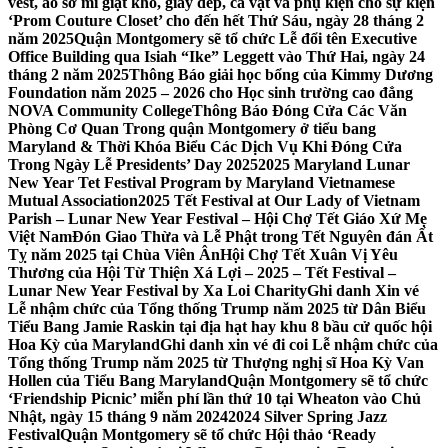
vest, áo sơ mi giặt khô, giày dép, cà vạt và phụ kiện cho sự kiện
‘Prom Couture Closet’ cho đến hết Thứ Sáu, ngày 28 tháng 2
năm 2025
Quận Montgomery sẽ tổ chức Lễ đổi tên Executive
Office Building qua Isiah “Ike” Leggett vào Thứ Hai, ngày 24
tháng 2 năm 2025
Thông Báo giải học bổng của Kimmy Dương
Foundation năm 2025 – 2026 cho Học sinh trường cao đẳng
NOVA Community College
Thông Báo Đóng Cửa Các Văn
Phòng Cơ Quan Trong quận Montgomery ở tiểu bang
Maryland & Thời Khóa Biểu Các Dịch Vụ Khi Đóng Cửa
Trong Ngày Lễ Presidents’ Day 2025
2025 Maryland Lunar
New Year Tet Festival Program by Maryland Vietnamese
Mutual Association
2025 Tết Festival at Our Lady of Vietnam
Parish – Lunar New Year Festival – Hội Chợ Tết Giáo Xứ Mẹ
Việt Nam
Đón Giao Thừa và Lễ Phật trong Tết Nguyên đán Ất
Tỵ năm 2025 tại Chùa Viên Ân
Hội Chợ Tết Xuân Vị Yêu
Thương của Hội Từ Thiện Xá Lợi – 2025 – Tết Festival –
Lunar New Year Festival by Xa Loi Charity
Ghi danh Xin vé
Lễ nhậm chức của Tổng thống Trump năm 2025 từ Dân Biểu
Tiểu Bang Jamie Raskin tại địa hạt hay khu 8 bầu cử quốc hội
Hoa Kỳ của Maryland
Ghi danh xin vé đi coi Lễ nhậm chức của
Tổng thống Trump năm 2025 từ Thượng nghị sĩ Hoa Kỳ Van
Hollen của Tiểu Bang Maryland
Quận Montgomery sẽ tổ chức
‘Friendship Picnic’ miễn phí lần thứ 10 tại Wheaton vào Chủ
Nhật, ngày 15 tháng 9 năm 2024
2024 Silver Spring Jazz
Festival
Quận Montgomery sẽ tổ chức Hội thảo ‘Ready