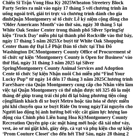
Chiến Sĩ Trận Vong Hoa Kỳ 2025
Wheaton Streetery Block
Party Series ra mắt vào ngày 17 tháng 5 với chương trình ăn
uống ngoài trời, giải trí trực và chương trình dành cho gia
đình
Quận Montgomery sẽ tổ chức Lễ kỷ niệm cộng đồng cho
‘Older Americans Month’ vào thứ sáu, ngày 30 tháng 5 tại
White Oak Senior Center trong thành phố Silver Spring
Sự
kiện ‘Truck Day’ miễn phí tại thành phố Rockville vào thứ bảy,
ngày 17 tháng 5 năm 2025
Xe buýt từ White Oak Shopping
Center tham dự Đại Lễ Phật Đản tổ chức tại Thủ Đô
Washington DC
Montgomery County Office of Procurement sẽ
tổ chức sự kiện ‘Montgomery County is Open for Business’ vào
thứ Hai, ngày 31 tháng 3 năm 2025 tại Silver
Spring
Montgomery County Animal Services and Adoption
Cente tổ chức Sự kiện Nhận nuôi Chó miễn phí “Find Your
Lucky Pup” từ ngày 14 đến 17 tháng 3 năm 2025
Chương trình
FareShare của Quận Montgomery cung cấp cho Nhân viên làm
việc tại Quận Montgomery có thể nhận được tới 325 đô la một
tháng để giúp trang trải chi phí đi lại bằng phương tiện công
cộng
Hành khách đi xe buýt Metro hoặc tàu hỏa sẽ được miễn
phí khi chuyển qua xe buýt Ride On trong ngày
Tài nguyên cho
Người lao động bị ảnh hưởng bởi việc cắt giảm lực lượng lao
động của Chính phủ Liên bang Hoa Kỳ
Montgomery County
Recreation Quyên góp các mặt hàng mới hoặc đã xài như váy,
vest, áo sơ mi giặt khô, giày dép, cà vạt và phụ kiện cho sự kiện
‘Prom Couture Closet’ cho đến hết Thứ Sáu, ngày 28 tháng 2