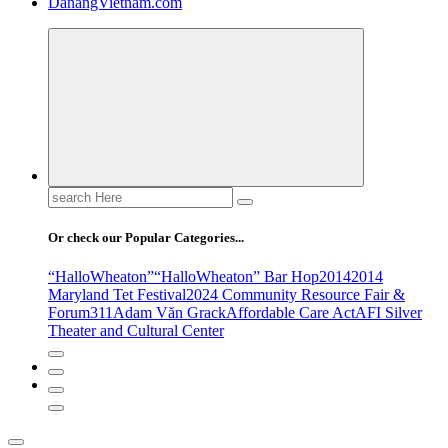
DanangVietnam.com
Search
for:
Or check our Popular Categories...
“HalloWheaton”
“HalloWheaton” Bar Hop
2014
2014
Maryland Tet Festival
2024 Community Resource Fair &
Forum
311
Adam Văn Grack
Affordable Care Act
AFI Silver
Theater and Cultural Center