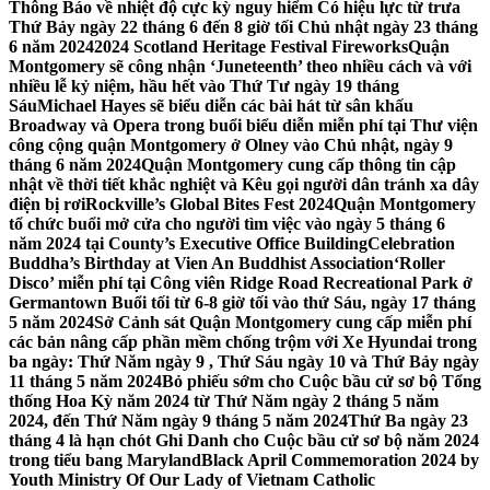
Thông Báo về nhiệt độ cực kỳ nguy hiểm Có hiệu lực từ trưa
Thứ Bảy ngày 22 tháng 6 đến 8 giờ tối Chủ nhật ngày 23 tháng
6 năm 2024
2024 Scotland Heritage Festival Fireworks
Quận
Montgomery sẽ công nhận ‘Juneteenth’ theo nhiều cách và với
nhiều lễ kỷ niệm, hầu hết vào Thứ Tư ngày 19 tháng
Sáu
Michael Hayes sẽ biểu diễn các bài hát từ sân khấu
Broadway và Opera trong buổi biểu diễn miễn phí tại Thư viện
công cộng quận Montgomery ở Olney vào Chủ nhật, ngày 9
tháng 6 năm 2024
Quận Montgomery cung cấp thông tin cập
nhật về thời tiết khắc nghiệt và Kêu gọi người dân tránh xa dây
điện bị rơi
Rockville’s Global Bites Fest 2024
Quận Montgomery
tổ chức buổi mở cửa cho người tìm việc vào ngày 5 tháng 6
năm 2024 tại County’s Executive Office Building
Celebration
Buddha’s Birthday at Vien An Buddhist Association
‘Roller
Disco’ miễn phí tại Công viên Ridge Road Recreational Park ở
Germantown Buổi tối từ 6-8 giờ tối vào thứ Sáu, ngày 17 tháng
5 năm 2024
Sở Cảnh sát Quận Montgomery cung cấp miễn phí
các bản nâng cấp phần mềm chống trộm với Xe Hyundai trong
ba ngày: Thứ Năm ngày 9 , Thứ Sáu ngày 10 và Thứ Bảy ngày
11 tháng 5 năm 2024
Bỏ phiếu sớm cho Cuộc bầu cử sơ bộ Tổng
thống Hoa Kỳ năm 2024 từ Thứ Năm ngày 2 tháng 5 năm
2024, đến Thứ Năm ngày 9 tháng 5 năm 2024
Thứ Ba ngày 23
tháng 4 là hạn chót Ghi Danh cho Cuộc bầu cử sơ bộ năm 2024
trong tiểu bang Maryland
Black April Commemoration 2024 by
Youth Ministry Of Our Lady of Vietnam Catholic