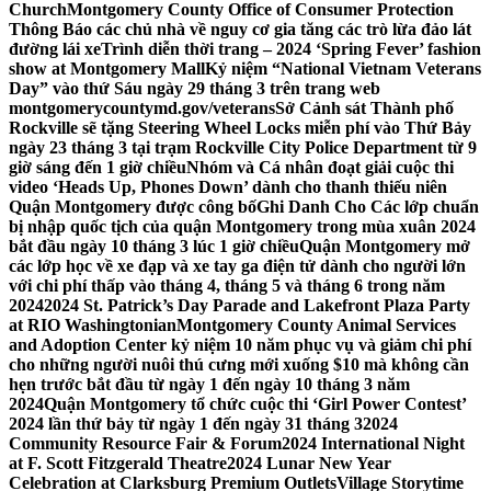
Church
Montgomery County Office of Consumer Protection
Thông Báo các chủ nhà về nguy cơ gia tăng các trò lừa đảo lát
đường lái xe
Trình diễn thời trang – 2024 ‘Spring Fever’ fashion
show at Montgomery Mall
Kỷ niệm “National Vietnam Veterans
Day” vào thứ Sáu ngày 29 tháng 3 trên trang web
montgomerycountymd.gov/veterans
Sở Cảnh sát Thành phố
Rockville sẽ tặng Steering Wheel Locks miễn phí vào Thứ Bảy
ngày 23 tháng 3 tại trạm Rockville City Police Department từ 9
giờ sáng đến 1 giờ chiều
Nhóm và Cá nhân đoạt giải cuộc thi
video ‘Heads Up, Phones Down’ dành cho thanh thiếu niên
Quận Montgomery được công bố
Ghi Danh Cho Các lớp chuẩn
bị nhập quốc tịch của quận Montgomery trong mùa xuân 2024
bắt đầu ngày 10 tháng 3 lúc 1 giờ chiều
Quận Montgomery mở
các lớp học về xe đạp và xe tay ga điện tử dành cho người lớn
với chi phí thấp vào tháng 4, tháng 5 và tháng 6 trong năm
2024
2024 St. Patrick’s Day Parade and Lakefront Plaza Party
at RIO Washingtonian
Montgomery County Animal Services
and Adoption Center kỷ niệm 10 năm phục vụ và giảm chi phí
cho những người nuôi thú cưng mới xuống $10 mà không cần
hẹn trước bắt đầu từ ngày 1 đến ngày 10 tháng 3 năm
2024
Quận Montgomery tổ chức cuộc thi ‘Girl Power Contest’
2024 lần thứ bảy từ ngày 1 đến ngày 31 tháng 3
2024
Community Resource Fair & Forum
2024 International Night
at F. Scott Fitzgerald Theatre
2024 Lunar New Year
Celebration at Clarksburg Premium Outlets
Village Storytime