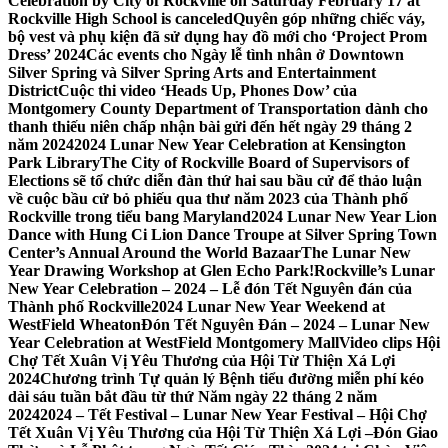
Celebration by City of Rockville on Saturday February 17 at
Rockville High School is canceled
Quyên góp những chiếc váy,
bộ vest và phụ kiện đã sử dụng hay đồ mới cho ‘Project Prom
Dress’ 2024
Các events cho Ngày lễ tình nhân ở Downtown
Silver Spring và Silver Spring Arts and Entertainment
District
Cuộc thi video ‘Heads Up, Phones Dow’ của
Montgomery County Department of Transportation dành cho
thanh thiếu niên chấp nhận bài gửi đến hết ngày 29 tháng 2
năm 2024
2024 Lunar New Year Celebration at Kensington
Park Library
The City of Rockville Board of Supervisors of
Elections sẽ tổ chức diễn đàn thứ hai sau bầu cử để thảo luận
về cuộc bầu cử bỏ phiếu qua thư năm 2023 của Thành phố
Rockville trong tiểu bang Maryland
2024 Lunar New Year Lion
Dance with Hung Ci Lion Dance Troupe at Silver Spring Town
Center’s Annual Around the World Bazaar
The Lunar New
Year Drawing Workshop at Glen Echo Park!
Rockville’s Lunar
New Year Celebration – 2024 – Lễ đón Tết Nguyên đán của
Thành phố Rockville
2024 Lunar New Year Weekend at
WestField Wheaton
Đón Tết Nguyên Đán – 2024 – Lunar New
Year Celebration at WestField Montgomery Mall
Video clips Hội
Chợ Tết Xuân Vị Yêu Thương của Hội Từ Thiện Xá Lợi
2024
Chương trình Tự quản lý Bệnh tiểu đường miễn phí kéo
dài sáu tuần bắt đầu từ thứ Năm ngày 22 tháng 2 năm
2024
2024 – Tết Festival – Lunar New Year Festival – Hội Chợ
Tết Xuân Vị Yêu Thương của Hội Từ Thiện Xá Lợi –
Đón Giao