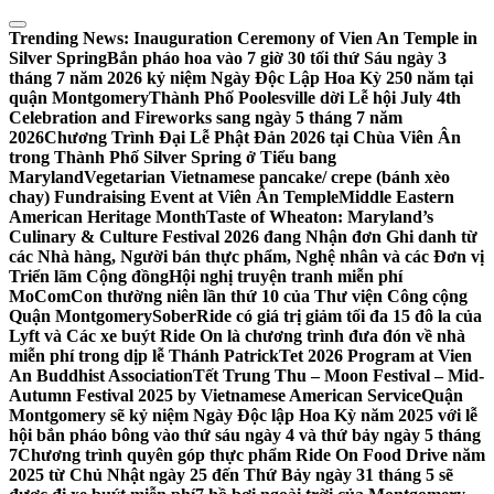
Skip
to
Trending News:
Inauguration Ceremony of Vien An Temple in
content
Silver Spring
Bắn pháo hoa vào 7 giờ 30 tối thứ Sáu ngày 3
tháng 7 năm 2026 kỷ niệm Ngày Độc Lập Hoa Kỳ 250 năm tại
quận Montgomery
Thành Phố Poolesville dời Lễ hội July 4th
Celebration and Fireworks sang ngày 5 tháng 7 năm
2026
Chương Trình Đại Lễ Phật Đản 2026 tại Chùa Viên Ân
trong Thành Phố Silver Spring ở Tiểu bang
Maryland
Vegetarian Vietnamese pancake/ crepe (bánh xèo
chay) Fundraising Event at Viên Ân Temple
Middle Eastern
American Heritage Month
Taste of Wheaton: Maryland’s
Culinary & Culture Festival 2026 đang Nhận đơn Ghi danh từ
các Nhà hàng, Người bán thực phẩm, Nghệ nhân và các Đơn vị
Triển lãm Cộng đồng
Hội nghị truyện tranh miễn phí
MoComCon thường niên lần thứ 10 của Thư viện Công cộng
Quận Montgomery
SoberRide có giá trị giảm tối đa 15 đô la của
Lyft và Các xe buýt Ride On là chương trình đưa đón về nhà
miễn phí trong dịp lễ Thánh Patrick
Tet 2026 Program at Vien
An Buddhist Association
Tết Trung Thu – Moon Festival – Mid-
Autumn Festival 2025 by Vietnamese American Service
Quận
Montgomery sẽ kỷ niệm Ngày Độc lập Hoa Kỳ năm 2025 với lễ
hội bắn pháo bông vào thứ sáu ngày 4 và thứ bảy ngày 5 tháng
7
Chương trình quyên góp thực phẩm Ride On Food Drive năm
2025 từ Chủ Nhật ngày 25 đến Thứ Bảy ngày 31 tháng 5 sẽ