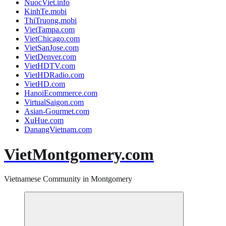
NuocViet.info
KinhTe.mobi
ThiTruong.mobi
VietTampa.com
VietChicago.com
VietSanJose.com
VietDenver.com
VietHDTV.com
VietHDRadio.com
VietHD.com
HanoiEcommerce.com
VirtualSaigon.com
Asian-Gourmet.com
XuHue.com
DanangVietnam.com
VietMontgomery.com
Vietnamese Community in Montgomery