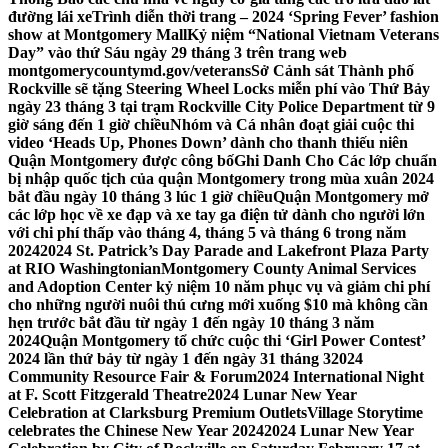
đường lái xe
Trình diễn thời trang – 2024 ‘Spring Fever’ fashion
show at Montgomery Mall
Kỷ niệm “National Vietnam Veterans
Day” vào thứ Sáu ngày 29 tháng 3 trên trang web
montgomerycountymd.gov/veterans
Sở Cảnh sát Thành phố
Rockville sẽ tặng Steering Wheel Locks miễn phí vào Thứ Bảy
ngày 23 tháng 3 tại trạm Rockville City Police Department từ 9
giờ sáng đến 1 giờ chiều
Nhóm và Cá nhân đoạt giải cuộc thi
video ‘Heads Up, Phones Down’ dành cho thanh thiếu niên
Quận Montgomery được công bố
Ghi Danh Cho Các lớp chuẩn
bị nhập quốc tịch của quận Montgomery trong mùa xuân 2024
bắt đầu ngày 10 tháng 3 lúc 1 giờ chiều
Quận Montgomery mở
các lớp học về xe đạp và xe tay ga điện tử dành cho người lớn
với chi phí thấp vào tháng 4, tháng 5 và tháng 6 trong năm
2024
2024 St. Patrick’s Day Parade and Lakefront Plaza Party
at RIO Washingtonian
Montgomery County Animal Services
and Adoption Center kỷ niệm 10 năm phục vụ và giảm chi phí
cho những người nuôi thú cưng mới xuống $10 mà không cần
hẹn trước bắt đầu từ ngày 1 đến ngày 10 tháng 3 năm
2024
Quận Montgomery tổ chức cuộc thi ‘Girl Power Contest’
2024 lần thứ bảy từ ngày 1 đến ngày 31 tháng 3
2024
Community Resource Fair & Forum
2024 International Night
at F. Scott Fitzgerald Theatre
2024 Lunar New Year
Celebration at Clarksburg Premium Outlets
Village Storytime
celebrates the Chinese New Year 2024
2024 Lunar New Year