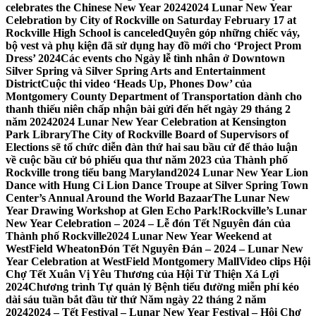
celebrates the Chinese New Year 2024
2024 Lunar New Year
Celebration by City of Rockville on Saturday February 17 at
Rockville High School is canceled
Quyên góp những chiếc váy,
bộ vest và phụ kiện đã sử dụng hay đồ mới cho ‘Project Prom
Dress’ 2024
Các events cho Ngày lễ tình nhân ở Downtown
Silver Spring và Silver Spring Arts and Entertainment
District
Cuộc thi video ‘Heads Up, Phones Dow’ của
Montgomery County Department of Transportation dành cho
thanh thiếu niên chấp nhận bài gửi đến hết ngày 29 tháng 2
năm 2024
2024 Lunar New Year Celebration at Kensington
Park Library
The City of Rockville Board of Supervisors of
Elections sẽ tổ chức diễn đàn thứ hai sau bầu cử để thảo luận
về cuộc bầu cử bỏ phiếu qua thư năm 2023 của Thành phố
Rockville trong tiểu bang Maryland
2024 Lunar New Year Lion
Dance with Hung Ci Lion Dance Troupe at Silver Spring Town
Center’s Annual Around the World Bazaar
The Lunar New
Year Drawing Workshop at Glen Echo Park!
Rockville’s Lunar
New Year Celebration – 2024 – Lễ đón Tết Nguyên đán của
Thành phố Rockville
2024 Lunar New Year Weekend at
WestField Wheaton
Đón Tết Nguyên Đán – 2024 – Lunar New
Year Celebration at WestField Montgomery Mall
Video clips Hội
Chợ Tết Xuân Vị Yêu Thương của Hội Từ Thiện Xá Lợi
2024
Chương trình Tự quản lý Bệnh tiểu đường miễn phí kéo
dài sáu tuần bắt đầu từ thứ Năm ngày 22 tháng 2 năm
2024
2024 – Tết Festival – Lunar New Year Festival – Hội Chợ