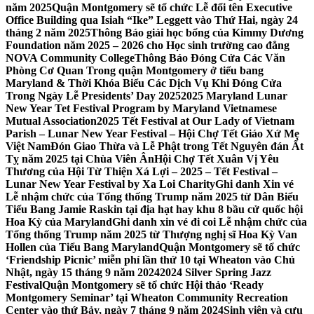
năm 2025
Quận Montgomery sẽ tổ chức Lễ đổi tên Executive
Office Building qua Isiah “Ike” Leggett vào Thứ Hai, ngày 24
tháng 2 năm 2025
Thông Báo giải học bổng của Kimmy Dương
Foundation năm 2025 – 2026 cho Học sinh trường cao đẳng
NOVA Community College
Thông Báo Đóng Cửa Các Văn
Phòng Cơ Quan Trong quận Montgomery ở tiểu bang
Maryland & Thời Khóa Biểu Các Dịch Vụ Khi Đóng Cửa
Trong Ngày Lễ Presidents’ Day 2025
2025 Maryland Lunar
New Year Tet Festival Program by Maryland Vietnamese
Mutual Association
2025 Tết Festival at Our Lady of Vietnam
Parish – Lunar New Year Festival – Hội Chợ Tết Giáo Xứ Mẹ
Việt Nam
Đón Giao Thừa và Lễ Phật trong Tết Nguyên đán Ất
Tỵ năm 2025 tại Chùa Viên Ân
Hội Chợ Tết Xuân Vị Yêu
Thương của Hội Từ Thiện Xá Lợi – 2025 – Tết Festival –
Lunar New Year Festival by Xa Loi Charity
Ghi danh Xin vé
Lễ nhậm chức của Tổng thống Trump năm 2025 từ Dân Biểu
Tiểu Bang Jamie Raskin tại địa hạt hay khu 8 bầu cử quốc hội
Hoa Kỳ của Maryland
Ghi danh xin vé đi coi Lễ nhậm chức của
Tổng thống Trump năm 2025 từ Thượng nghị sĩ Hoa Kỳ Van
Hollen của Tiểu Bang Maryland
Quận Montgomery sẽ tổ chức
‘Friendship Picnic’ miễn phí lần thứ 10 tại Wheaton vào Chủ
Nhật, ngày 15 tháng 9 năm 2024
2024 Silver Spring Jazz
Festival
Quận Montgomery sẽ tổ chức Hội thảo ‘Ready
Montgomery Seminar’ tại Wheaton Community Recreation
Center vào thứ Bảy, ngày 7 tháng 9 năm 2024
Sinh viên và cựu