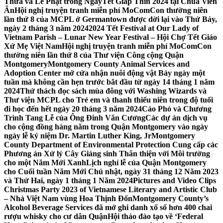
Thừa và Lễ Phật trong NgàyTết Giáp Thìn 2024 tại Chùa Viên
Ân
Hội nghị truyện tranh miễn phí MoComCon thường niên
lần thứ 8 của MCPL ở Germantown được dời lại vào Thứ Bảy,
ngày 2 tháng 3 năm 2024
2024 Tết Festival at Our Lady of
Vietnam Parish – Lunar New Year Festival – Hội Chợ Tết Giáo
Xứ Mẹ Việt Nam
Hội nghị truyện tranh miễn phí MoComCon
thường niên lần thứ 8 của Thư viện Công cộng Quận
Montgomery
Montgomery County Animal Services and
Adoption Center mở cửa nhận nuôi động vật Bảy ngày một
tuần mà không cần hẹn trước bắt đầu từ ngày 14 tháng 1 năm
2024
Thử thách đọc sách mùa đông với Washing Wizards và
Thư viện MCPL cho Trẻ em và thanh thiếu niên trong độ tuổi
đi học đến hết ngày 20 tháng 3 năm 2024
Cáo Phó và Chương
Trình Tang Lễ của Ông Đinh Văn Cương
Các dự án dịch vụ
cho cộng đồng hàng năm trong Quận Montgomery vào ngày
ngày lễ kỷ niệm Dr. Martin Luther King, Jr
Montgomery
County Department of Environmental Protection Cung cấp các
Phương án Xử lý Cây Giáng sinh Thân thiện với Môi trường
cho một Năm Mới Xanh
Lịch nghỉ lễ của Quận Montgomery
cho Cuối tuần Năm Mới Chủ nhật, ngày 31 tháng 12 Năm 2023
và Thứ Hai, ngày 1 tháng 1 Năm 2024
Pictures and Video Clips
Christmas Party 2023 of Vietnamese Literary and Artistic Club
– Nhà Việt Nam vùng Hoa Thịnh Đốn
Montgomery County’s
Alcohol Beverage Services đã mở ghi danh xổ số hơn 400 chai
rượu whisky cho cư dân Quận
Hội thảo đào tạo về ‘Federal