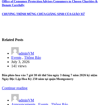
Post
Office of Consumer Protection Advises Consumers to Choose Charities &
Donate Carefully
navigation
CHƯƠNG TRÌNH MỪNG CHÚA GIÁNG SINH CỦA GIÁO XỨ
Related Posts
adminVM
Events
,
Thông Báo
July 3, 2026
141 views
Bắn pháo hoa vào 7 giờ 30 tối thứ Sáu ngày 3 tháng 7 năm 2026 kỷ niệm
Ngày Độc Lập Hoa Kỳ 250 năm tại quận Montgomery
Continue reading
adminVM
Announcements
,
Events
,
Thông Báo