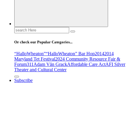
Search
for:
Or check our Popular Categories...
“HalloWheaton”
“HalloWheaton” Bar Hop
2014
2014
Maryland Tet Festival
2024 Community Resource Fair &
Forum
311
Adam Văn Grack
Affordable Care Act
AFI Silver
Theater and Cultural Center
Subscribe