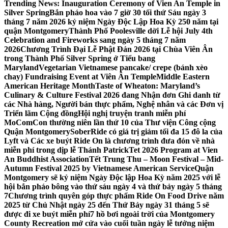
Trending News:
Inauguration Ceremony of Vien An Temple in
Silver Spring
Bắn pháo hoa vào 7 giờ 30 tối thứ Sáu ngày 3
tháng 7 năm 2026 kỷ niệm Ngày Độc Lập Hoa Kỳ 250 năm tại
quận Montgomery
Thành Phố Poolesville dời Lễ hội July 4th
Celebration and Fireworks sang ngày 5 tháng 7 năm
2026
Chương Trình Đại Lễ Phật Đản 2026 tại Chùa Viên Ân
trong Thành Phố Silver Spring ở Tiểu bang
Maryland
Vegetarian Vietnamese pancake/ crepe (bánh xèo
chay) Fundraising Event at Viên Ân Temple
Middle Eastern
American Heritage Month
Taste of Wheaton: Maryland’s
Culinary & Culture Festival 2026 đang Nhận đơn Ghi danh từ
các Nhà hàng, Người bán thực phẩm, Nghệ nhân và các Đơn vị
Triển lãm Cộng đồng
Hội nghị truyện tranh miễn phí
MoComCon thường niên lần thứ 10 của Thư viện Công cộng
Quận Montgomery
SoberRide có giá trị giảm tối đa 15 đô la của
Lyft và Các xe buýt Ride On là chương trình đưa đón về nhà
miễn phí trong dịp lễ Thánh Patrick
Tet 2026 Program at Vien
An Buddhist Association
Tết Trung Thu – Moon Festival – Mid-
Autumn Festival 2025 by Vietnamese American Service
Quận
Montgomery sẽ kỷ niệm Ngày Độc lập Hoa Kỳ năm 2025 với lễ
hội bắn pháo bông vào thứ sáu ngày 4 và thứ bảy ngày 5 tháng
7
Chương trình quyên góp thực phẩm Ride On Food Drive năm
2025 từ Chủ Nhật ngày 25 đến Thứ Bảy ngày 31 tháng 5 sẽ
được đi xe buýt miễn phí
7 hồ bơi ngoài trời của Montgomery
County Recreation mở cửa vào cuối tuần ngày lễ tưởng niệm