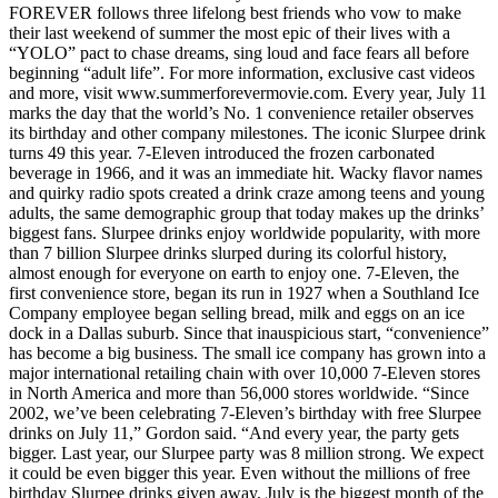
FOREVER follows three lifelong best friends who vow to make
their last weekend of summer the most epic of their lives with a
“YOLO” pact to chase dreams, sing loud and face fears all before
beginning “adult life”. For more information, exclusive cast videos
and more, visit www.summerforevermovie.com. Every year, July 11
marks the day that the world’s No. 1 convenience retailer observes
its birthday and other company milestones. The iconic Slurpee drink
turns 49 this year. 7‑Eleven introduced the frozen carbonated
beverage in 1966, and it was an immediate hit. Wacky flavor names
and quirky radio spots created a drink craze among teens and young
adults, the same demographic group that today makes up the drinks’
biggest fans. Slurpee drinks enjoy worldwide popularity, with more
than 7 billion Slurpee drinks slurped during its colorful history,
almost enough for everyone on earth to enjoy one. 7‑Eleven, the
first convenience store, began its run in 1927 when a Southland Ice
Company employee began selling bread, milk and eggs on an ice
dock in a Dallas suburb. Since that inauspicious start, “convenience”
has become a big business. The small ice company has grown into a
major international retailing chain with over 10,000 7‑Eleven stores
in North America and more than 56,000 stores worldwide. “Since
2002, we’ve been celebrating 7‑Eleven’s birthday with free Slurpee
drinks on July 11,” Gordon said. “And every year, the party gets
bigger. Last year, our Slurpee party was 8 million strong. We expect
it could be even bigger this year. Even without the millions of free
birthday Slurpee drinks given away, July is the biggest month of the