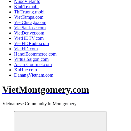
NuocViet.info
KinhTe.mobi
ThiTruong.mobi
VietTampa.com
VietChicago.com
VietSanJose.com
VietDenver.com
VietHDTV.com
VietHDRadio.com
VietHD.com
HanoiEcommerce.com
VirtualSaigon.com
Asian-Gourmet.com
XuHue.com
DanangVietnam.com
VietMontgomery.com
Vietnamese Community in Montgomery