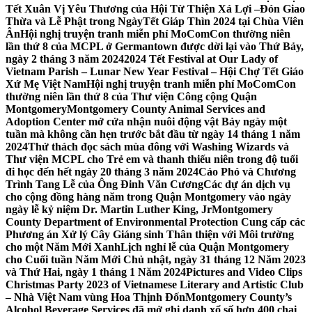
Tết Xuân Vị Yêu Thương của Hội Từ Thiện Xá Lợi –
Đón Giao
Thừa và Lễ Phật trong NgàyTết Giáp Thìn 2024 tại Chùa Viên
Ân
Hội nghị truyện tranh miễn phí MoComCon thường niên
lần thứ 8 của MCPL ở Germantown được dời lại vào Thứ Bảy,
ngày 2 tháng 3 năm 2024
2024 Tết Festival at Our Lady of
Vietnam Parish – Lunar New Year Festival – Hội Chợ Tết Giáo
Xứ Mẹ Việt Nam
Hội nghị truyện tranh miễn phí MoComCon
thường niên lần thứ 8 của Thư viện Công cộng Quận
Montgomery
Montgomery County Animal Services and
Adoption Center mở cửa nhận nuôi động vật Bảy ngày một
tuần mà không cần hẹn trước bắt đầu từ ngày 14 tháng 1 năm
2024
Thử thách đọc sách mùa đông với Washing Wizards và
Thư viện MCPL cho Trẻ em và thanh thiếu niên trong độ tuổi
đi học đến hết ngày 20 tháng 3 năm 2024
Cáo Phó và Chương
Trình Tang Lễ của Ông Đinh Văn Cương
Các dự án dịch vụ
cho cộng đồng hàng năm trong Quận Montgomery vào ngày
ngày lễ kỷ niệm Dr. Martin Luther King, Jr
Montgomery
County Department of Environmental Protection Cung cấp các
Phương án Xử lý Cây Giáng sinh Thân thiện với Môi trường
cho một Năm Mới Xanh
Lịch nghỉ lễ của Quận Montgomery
cho Cuối tuần Năm Mới Chủ nhật, ngày 31 tháng 12 Năm 2023
và Thứ Hai, ngày 1 tháng 1 Năm 2024
Pictures and Video Clips
Christmas Party 2023 of Vietnamese Literary and Artistic Club
– Nhà Việt Nam vùng Hoa Thịnh Đốn
Montgomery County’s
Alcohol Beverage Services đã mở ghi danh xổ số hơn 400 chai