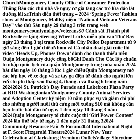
Church
Montgomery County Office of Consumer Protection
Thông Báo các chủ nhà về nguy cơ gia tăng các trò lừa đảo lát
đường lái xe
Trình diễn thời trang – 2024 ‘Spring Fever’ fashion
show at Montgomery Mall
Kỷ niệm “National Vietnam Veterans
Day” vào thứ Sáu ngày 29 tháng 3 trên trang web
montgomerycountymd.gov/veterans
Sở Cảnh sát Thành phố
Rockville sẽ tặng Steering Wheel Locks miễn phí vào Thứ Bảy
ngày 23 tháng 3 tại trạm Rockville City Police Department từ 9
giờ sáng đến 1 giờ chiều
Nhóm và Cá nhân đoạt giải cuộc thi
video ‘Heads Up, Phones Down’ dành cho thanh thiếu niên
Quận Montgomery được công bố
Ghi Danh Cho Các lớp chuẩn
bị nhập quốc tịch của quận Montgomery trong mùa xuân 2024
bắt đầu ngày 10 tháng 3 lúc 1 giờ chiều
Quận Montgomery mở
các lớp học về xe đạp và xe tay ga điện tử dành cho người lớn
với chi phí thấp vào tháng 4, tháng 5 và tháng 6 trong năm
2024
2024 St. Patrick’s Day Parade and Lakefront Plaza Party
at RIO Washingtonian
Montgomery County Animal Services
and Adoption Center kỷ niệm 10 năm phục vụ và giảm chi phí
cho những người nuôi thú cưng mới xuống $10 mà không cần
hẹn trước bắt đầu từ ngày 1 đến ngày 10 tháng 3 năm
2024
Quận Montgomery tổ chức cuộc thi ‘Girl Power Contest’
2024 lần thứ bảy từ ngày 1 đến ngày 31 tháng 3
2024
Community Resource Fair & Forum
2024 International Night
at F. Scott Fitzgerald Theatre
2024 Lunar New Year
Celebration at Clarksburg Premium Outlets
Village Storytime