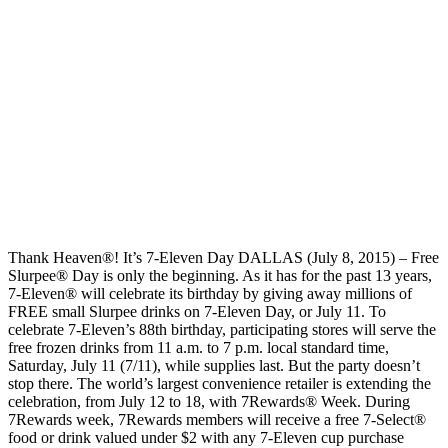
Thank Heaven®! It’s 7‑Eleven Day DALLAS (July 8, 2015) – Free
Slurpee® Day is only the beginning. As it has for the past 13 years,
7‑Eleven® will celebrate its birthday by giving away millions of
FREE small Slurpee drinks on 7‑Eleven Day, or July 11. To
celebrate 7‑Eleven’s 88th birthday, participating stores will serve the
free frozen drinks from 11 a.m. to 7 p.m. local standard time,
Saturday, July 11 (7/11), while supplies last. But the party doesn’t
stop there. The world’s largest convenience retailer is extending the
celebration, from July 12 to 18, with 7Rewards® Week. During
7Rewards week, 7Rewards members will receive a free 7-Select®
food or drink valued under $2 with any 7‑Eleven cup purchase