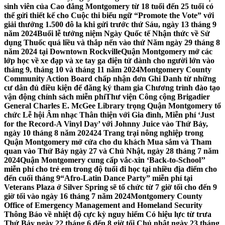
sinh viên của Cao đẳng Montgomery từ 18 tuổi đến 25 tuổi có
thể gửi thiết kế cho Cuộc thi biểu ngữ “Promote the Vote” với
giải thưởng 1.500 đô la khi gửi trước thứ Sáu, ngày 13 tháng 9
năm 2024
Buổi lễ tưởng niệm Ngày Quốc tế Nhận thức về Sử
dụng Thuốc quá liều và thắp nến vào thứ Năm ngày 29 tháng 8
năm 2024 tại Downtown Rockville
Quận Montgomery mở các
lớp học về xe đạp và xe tay ga điện tử dành cho người lớn vào
tháng 9, tháng 10 và tháng 11 năm 2024
Montgomery County
Community Action Board chấp nhận đơn Ghi Danh từ những
cư dân đủ điều kiện để đăng ký tham gia Chương trình đào tạo
vận động chính sách miễn phí
Thư viện Công cộng Brigadier
General Charles E. McGee Library trọng Quận Montgomery tổ
chức Lễ hội Âm nhạc Thân thiện với Gia đình, Miễn phí ‘Just
for the Record-A Vinyl Day’ với Johnny Juice vào Thứ Bảy,
ngày 10 tháng 8 năm 2024
24 Trang trại nông nghiệp trong
Quận Montgomery mở cửa cho du khách Mua sắm và Tham
quan vào Thứ Bảy ngày 27 và Chủ Nhật, ngày 28 tháng 7 năm
2024
Quận Montgomery cung cấp vắc-xin ‘Back-to-School’’
miễn phí cho trẻ em trong độ tuổi đi học tại nhiều địa điểm cho
đến cuối tháng 9
“Afro-Latin Dance Party” miễn phí tại
Veterans Plaza ở Silver Spring sẽ tổ chức từ 7 giờ tối cho đến 9
giờ tối vào ngày 16 tháng 7 năm 2024
Montgomery County
Office of Emergency Management and Homeland Security
Thông Báo về nhiệt độ cực kỳ nguy hiểm Có hiệu lực từ trưa
Thứ Bảy ngày 22 tháng 6 đến 8 giờ tối Chủ nhật ngày 23 tháng