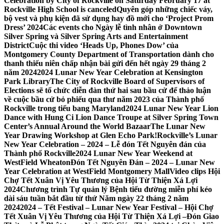
Celebration by City of Rockville on Saturday February 17 at
Rockville High School is canceled
Quyên góp những chiếc váy,
bộ vest và phụ kiện đã sử dụng hay đồ mới cho ‘Project Prom
Dress’ 2024
Các events cho Ngày lễ tình nhân ở Downtown
Silver Spring và Silver Spring Arts and Entertainment
District
Cuộc thi video ‘Heads Up, Phones Dow’ của
Montgomery County Department of Transportation dành cho
thanh thiếu niên chấp nhận bài gửi đến hết ngày 29 tháng 2
năm 2024
2024 Lunar New Year Celebration at Kensington
Park Library
The City of Rockville Board of Supervisors of
Elections sẽ tổ chức diễn đàn thứ hai sau bầu cử để thảo luận
về cuộc bầu cử bỏ phiếu qua thư năm 2023 của Thành phố
Rockville trong tiểu bang Maryland
2024 Lunar New Year Lion
Dance with Hung Ci Lion Dance Troupe at Silver Spring Town
Center’s Annual Around the World Bazaar
The Lunar New
Year Drawing Workshop at Glen Echo Park!
Rockville’s Lunar
New Year Celebration – 2024 – Lễ đón Tết Nguyên đán của
Thành phố Rockville
2024 Lunar New Year Weekend at
WestField Wheaton
Đón Tết Nguyên Đán – 2024 – Lunar New
Year Celebration at WestField Montgomery Mall
Video clips Hội
Chợ Tết Xuân Vị Yêu Thương của Hội Từ Thiện Xá Lợi
2024
Chương trình Tự quản lý Bệnh tiểu đường miễn phí kéo
dài sáu tuần bắt đầu từ thứ Năm ngày 22 tháng 2 năm
2024
2024 – Tết Festival – Lunar New Year Festival – Hội Chợ
Tết Xuân Vị Yêu Thương của Hội Từ Thiện Xá Lợi –
Đón Giao