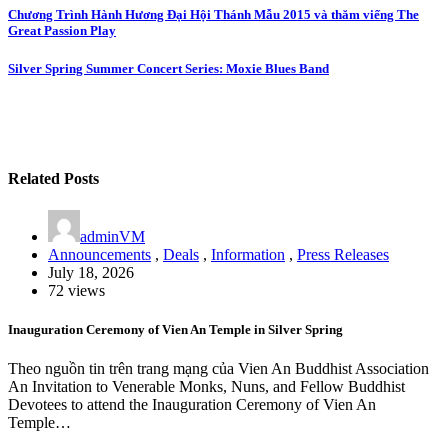
Post
Chương Trình Hành Hương Đại Hội Thánh Mẫu 2015 và thăm viếng The
Great Passion Play
navigation
Silver Spring Summer Concert Series: Moxie Blues Band
Related Posts
adminVM
Announcements
,
Deals
,
Information
,
Press Releases
July 18, 2026
72 views
Inauguration Ceremony of Vien An Temple in Silver Spring
Theo nguồn tin trên trang mạng của Vien An Buddhist Association
An Invitation to Venerable Monks, Nuns, and Fellow Buddhist
Devotees to attend the Inauguration Ceremony of Vien An
Temple…