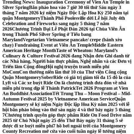
Trending News:
Inauguration Ceremony of Vien An Temple in
Silver Spring
Bắn pháo hoa vào 7 giờ 30 tối thứ Sáu ngày 3
tháng 7 năm 2026 kỷ niệm Ngày Độc Lập Hoa Kỳ 250 năm tại
quận Montgomery
Thành Phố Poolesville dời Lễ hội July 4th
Celebration and Fireworks sang ngày 5 tháng 7 năm
2026
Chương Trình Đại Lễ Phật Đản 2026 tại Chùa Viên Ân
trong Thành Phố Silver Spring ở Tiểu bang
Maryland
Vegetarian Vietnamese pancake/ crepe (bánh xèo
chay) Fundraising Event at Viên Ân Temple
Middle Eastern
American Heritage Month
Taste of Wheaton: Maryland’s
Culinary & Culture Festival 2026 đang Nhận đơn Ghi danh từ
các Nhà hàng, Người bán thực phẩm, Nghệ nhân và các Đơn vị
Triển lãm Cộng đồng
Hội nghị truyện tranh miễn phí
MoComCon thường niên lần thứ 10 của Thư viện Công cộng
Quận Montgomery
SoberRide có giá trị giảm tối đa 15 đô la của
Lyft và Các xe buýt Ride On là chương trình đưa đón về nhà
miễn phí trong dịp lễ Thánh Patrick
Tet 2026 Program at Vien
An Buddhist Association
Tết Trung Thu – Moon Festival – Mid-
Autumn Festival 2025 by Vietnamese American Service
Quận
Montgomery sẽ kỷ niệm Ngày Độc lập Hoa Kỳ năm 2025 với lễ
hội bắn pháo bông vào thứ sáu ngày 4 và thứ bảy ngày 5 tháng
7
Chương trình quyên góp thực phẩm Ride On Food Drive năm
2025 từ Chủ Nhật ngày 25 đến Thứ Bảy ngày 31 tháng 5 sẽ
được đi xe buýt miễn phí
7 hồ bơi ngoài trời của Montgomery
County Recreation mở cửa vào cuối tuần ngày lễ tưởng niệm