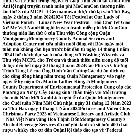
Thừa và Lễ Phật trong NgàyTết Giáp Thìn 2024 tại Chùa Viên
Ân
Hội nghị truyện tranh miễn phí MoComCon thường niên
lần thứ 8 của MCPL ở Germantown được dời lại vào Thứ Bảy,
ngày 2 tháng 3 năm 2024
2024 Tết Festival at Our Lady of
Vietnam Parish – Lunar New Year Festival – Hội Chợ Tết Giáo
Xứ Mẹ Việt Nam
Hội nghị truyện tranh miễn phí MoComCon
thường niên lần thứ 8 của Thư viện Công cộng Quận
Montgomery
Montgomery County Animal Services and
Adoption Center mở cửa nhận nuôi động vật Bảy ngày một
tuần mà không cần hẹn trước bắt đầu từ ngày 14 tháng 1 năm
2024
Thử thách đọc sách mùa đông với Washing Wizards và
Thư viện MCPL cho Trẻ em và thanh thiếu niên trong độ tuổi
đi học đến hết ngày 20 tháng 3 năm 2024
Cáo Phó và Chương
Trình Tang Lễ của Ông Đinh Văn Cương
Các dự án dịch vụ
cho cộng đồng hàng năm trong Quận Montgomery vào ngày
ngày lễ kỷ niệm Dr. Martin Luther King, Jr
Montgomery
County Department of Environmental Protection Cung cấp các
Phương án Xử lý Cây Giáng sinh Thân thiện với Môi trường
cho một Năm Mới Xanh
Lịch nghỉ lễ của Quận Montgomery
cho Cuối tuần Năm Mới Chủ nhật, ngày 31 tháng 12 Năm 2023
và Thứ Hai, ngày 1 tháng 1 Năm 2024
Pictures and Video Clips
Christmas Party 2023 of Vietnamese Literary and Artistic Club
– Nhà Việt Nam vùng Hoa Thịnh Đốn
Montgomery County’s
Alcohol Beverage Services đã mở ghi danh xổ số hơn 400 chai
rượu whisky cho cư dân Quận
Hội thảo đào tạo về ‘Federal