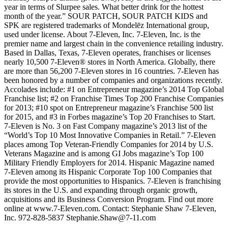
year in terms of Slurpee sales. What better drink for the hottest
month of the year.” SOUR PATCH, SOUR PATCH KIDS and
SPK are registered trademarks of Mondelēz International group,
used under license. About 7‑Eleven, Inc. 7‑Eleven, Inc. is the
premier name and largest chain in the convenience retailing industry.
Based in Dallas, Texas, 7‑Eleven operates, franchises or licenses
nearly 10,500 7‑Eleven® stores in North America. Globally, there
are more than 56,200 7‑Eleven stores in 16 countries. 7‑Eleven has
been honored by a number of companies and organizations recently.
Accolades include: #1 on Entrepreneur magazine’s 2014 Top Global
Franchise list; #2 on Franchise Times Top 200 Franchise Companies
for 2013; #10 spot on Entrepreneur magazine’s Franchise 500 list
for 2015, and #3 in Forbes magazine’s Top 20 Franchises to Start.
7‑Eleven is No. 3 on Fast Company magazine’s 2013 list of the
“World’s Top 10 Most Innovative Companies in Retail.” 7‑Eleven
places among Top Veteran-Friendly Companies for 2014 by U.S.
Veterans Magazine and is among GI Jobs magazine’s Top 100
Military Friendly Employers for 2014. Hispanic Magazine named
7‑Eleven among its Hispanic Corporate Top 100 Companies that
provide the most opportunities to Hispanics. 7‑Eleven is franchising
its stores in the U.S. and expanding through organic growth,
acquisitions and its Business Conversion Program. Find out more
online at www.7‑Eleven.com. Contact: Stephanie Shaw 7‑Eleven,
Inc. 972-828-5837 Stephanie.Shaw@7-11.com