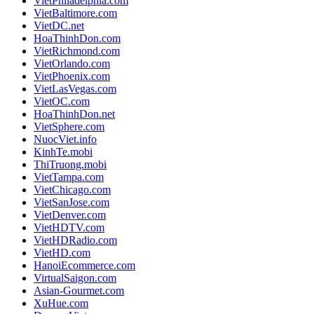
VietPhiladelphia.com
VietBaltimore.com
VietDC.net
HoaThinhDon.com
VietRichmond.com
VietOrlando.com
VietPhoenix.com
VietLasVegas.com
VietOC.com
HoaThinhDon.net
VietSphere.com
NuocViet.info
KinhTe.mobi
ThiTruong.mobi
VietTampa.com
VietChicago.com
VietSanJose.com
VietDenver.com
VietHDTV.com
VietHDRadio.com
VietHD.com
HanoiEcommerce.com
VirtualSaigon.com
Asian-Gourmet.com
XuHue.com