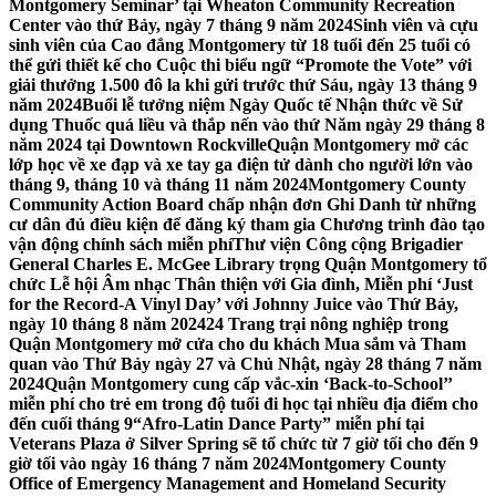
Montgomery Seminar’ tại Wheaton Community Recreation
Center vào thứ Bảy, ngày 7 tháng 9 năm 2024
Sinh viên và cựu
sinh viên của Cao đẳng Montgomery từ 18 tuổi đến 25 tuổi có
thể gửi thiết kế cho Cuộc thi biểu ngữ “Promote the Vote” với
giải thưởng 1.500 đô la khi gửi trước thứ Sáu, ngày 13 tháng 9
năm 2024
Buổi lễ tưởng niệm Ngày Quốc tế Nhận thức về Sử
dụng Thuốc quá liều và thắp nến vào thứ Năm ngày 29 tháng 8
năm 2024 tại Downtown Rockville
Quận Montgomery mở các
lớp học về xe đạp và xe tay ga điện tử dành cho người lớn vào
tháng 9, tháng 10 và tháng 11 năm 2024
Montgomery County
Community Action Board chấp nhận đơn Ghi Danh từ những
cư dân đủ điều kiện để đăng ký tham gia Chương trình đào tạo
vận động chính sách miễn phí
Thư viện Công cộng Brigadier
General Charles E. McGee Library trọng Quận Montgomery tổ
chức Lễ hội Âm nhạc Thân thiện với Gia đình, Miễn phí ‘Just
for the Record-A Vinyl Day’ với Johnny Juice vào Thứ Bảy,
ngày 10 tháng 8 năm 2024
24 Trang trại nông nghiệp trong
Quận Montgomery mở cửa cho du khách Mua sắm và Tham
quan vào Thứ Bảy ngày 27 và Chủ Nhật, ngày 28 tháng 7 năm
2024
Quận Montgomery cung cấp vắc-xin ‘Back-to-School’’
miễn phí cho trẻ em trong độ tuổi đi học tại nhiều địa điểm cho
đến cuối tháng 9
“Afro-Latin Dance Party” miễn phí tại
Veterans Plaza ở Silver Spring sẽ tổ chức từ 7 giờ tối cho đến 9
giờ tối vào ngày 16 tháng 7 năm 2024
Montgomery County
Office of Emergency Management and Homeland Security