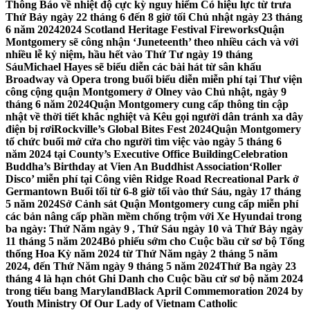
Thông Báo về nhiệt độ cực kỳ nguy hiểm Có hiệu lực từ trưa
Thứ Bảy ngày 22 tháng 6 đến 8 giờ tối Chủ nhật ngày 23 tháng
6 năm 2024
2024 Scotland Heritage Festival Fireworks
Quận
Montgomery sẽ công nhận ‘Juneteenth’ theo nhiều cách và với
nhiều lễ kỷ niệm, hầu hết vào Thứ Tư ngày 19 tháng
Sáu
Michael Hayes sẽ biểu diễn các bài hát từ sân khấu
Broadway và Opera trong buổi biểu diễn miễn phí tại Thư viện
công cộng quận Montgomery ở Olney vào Chủ nhật, ngày 9
tháng 6 năm 2024
Quận Montgomery cung cấp thông tin cập
nhật về thời tiết khắc nghiệt và Kêu gọi người dân tránh xa dây
điện bị rơi
Rockville’s Global Bites Fest 2024
Quận Montgomery
tổ chức buổi mở cửa cho người tìm việc vào ngày 5 tháng 6
năm 2024 tại County’s Executive Office Building
Celebration
Buddha’s Birthday at Vien An Buddhist Association
‘Roller
Disco’ miễn phí tại Công viên Ridge Road Recreational Park ở
Germantown Buổi tối từ 6-8 giờ tối vào thứ Sáu, ngày 17 tháng
5 năm 2024
Sở Cảnh sát Quận Montgomery cung cấp miễn phí
các bản nâng cấp phần mềm chống trộm với Xe Hyundai trong
ba ngày: Thứ Năm ngày 9 , Thứ Sáu ngày 10 và Thứ Bảy ngày
11 tháng 5 năm 2024
Bỏ phiếu sớm cho Cuộc bầu cử sơ bộ Tổng
thống Hoa Kỳ năm 2024 từ Thứ Năm ngày 2 tháng 5 năm
2024, đến Thứ Năm ngày 9 tháng 5 năm 2024
Thứ Ba ngày 23
tháng 4 là hạn chót Ghi Danh cho Cuộc bầu cử sơ bộ năm 2024
trong tiểu bang Maryland
Black April Commemoration 2024 by
Youth Ministry Of Our Lady of Vietnam Catholic