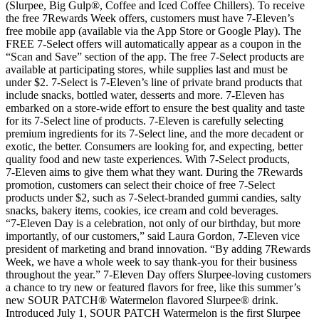
(Slurpee, Big Gulp®, Coffee and Iced Coffee Chillers). To receive
the free 7Rewards Week offers, customers must have 7‑Eleven’s
free mobile app (available via the App Store or Google Play). The
FREE 7-Select offers will automatically appear as a coupon in the
“Scan and Save” section of the app. The free 7-Select products are
available at participating stores, while supplies last and must be
under $2. 7-Select is 7‑Eleven’s line of private brand products that
include snacks, bottled water, desserts and more. 7‑Eleven has
embarked on a store-wide effort to ensure the best quality and taste
for its 7-Select line of products. 7‑Eleven is carefully selecting
premium ingredients for its 7-Select line, and the more decadent or
exotic, the better. Consumers are looking for, and expecting, better
quality food and new taste experiences. With 7-Select products,
7‑Eleven aims to give them what they want. During the 7Rewards
promotion, customers can select their choice of free 7-Select
products under $2, such as 7-Select-branded gummi candies, salty
snacks, bakery items, cookies, ice cream and cold beverages.
“7‑Eleven Day is a celebration, not only of our birthday, but more
importantly, of our customers,” said Laura Gordon, 7‑Eleven vice
president of marketing and brand innovation. “By adding 7Rewards
Week, we have a whole week to say thank-you for their business
throughout the year.” 7‑Eleven Day offers Slurpee-loving customers
a chance to try new or featured flavors for free, like this summer’s
new SOUR PATCH® Watermelon flavored Slurpee® drink.
Introduced July 1, SOUR PATCH Watermelon is the first Slurpee