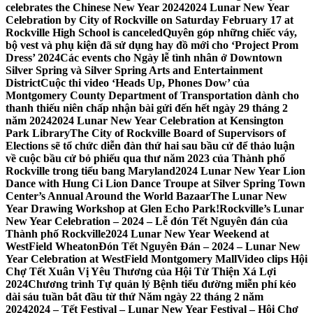
celebrates the Chinese New Year 2024
2024 Lunar New Year
Celebration by City of Rockville on Saturday February 17 at
Rockville High School is canceled
Quyên góp những chiếc váy,
bộ vest và phụ kiện đã sử dụng hay đồ mới cho ‘Project Prom
Dress’ 2024
Các events cho Ngày lễ tình nhân ở Downtown
Silver Spring và Silver Spring Arts and Entertainment
District
Cuộc thi video ‘Heads Up, Phones Dow’ của
Montgomery County Department of Transportation dành cho
thanh thiếu niên chấp nhận bài gửi đến hết ngày 29 tháng 2
năm 2024
2024 Lunar New Year Celebration at Kensington
Park Library
The City of Rockville Board of Supervisors of
Elections sẽ tổ chức diễn đàn thứ hai sau bầu cử để thảo luận
về cuộc bầu cử bỏ phiếu qua thư năm 2023 của Thành phố
Rockville trong tiểu bang Maryland
2024 Lunar New Year Lion
Dance with Hung Ci Lion Dance Troupe at Silver Spring Town
Center’s Annual Around the World Bazaar
The Lunar New
Year Drawing Workshop at Glen Echo Park!
Rockville’s Lunar
New Year Celebration – 2024 – Lễ đón Tết Nguyên đán của
Thành phố Rockville
2024 Lunar New Year Weekend at
WestField Wheaton
Đón Tết Nguyên Đán – 2024 – Lunar New
Year Celebration at WestField Montgomery Mall
Video clips Hội
Chợ Tết Xuân Vị Yêu Thương của Hội Từ Thiện Xá Lợi
2024
Chương trình Tự quản lý Bệnh tiểu đường miễn phí kéo
dài sáu tuần bắt đầu từ thứ Năm ngày 22 tháng 2 năm
2024
2024 – Tết Festival – Lunar New Year Festival – Hội Chợ