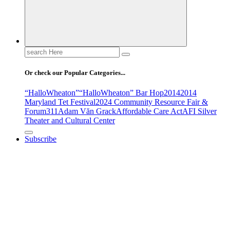
Search
for:
Or check our Popular Categories...
“HalloWheaton”
“HalloWheaton” Bar Hop
2014
2014
Maryland Tet Festival
2024 Community Resource Fair &
Forum
311
Adam Văn Grack
Affordable Care Act
AFI Silver
Theater and Cultural Center
Subscribe