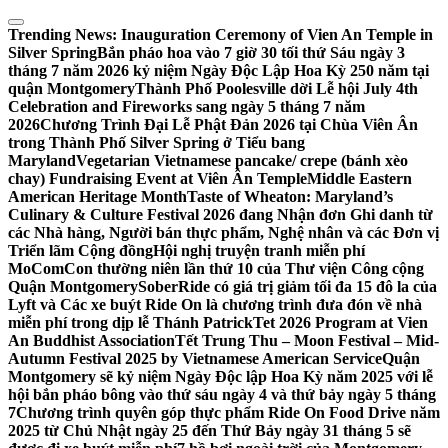
Skip
to
Trending News:
Inauguration Ceremony of Vien An Temple in
content
Silver Spring
Bắn pháo hoa vào 7 giờ 30 tối thứ Sáu ngày 3
tháng 7 năm 2026 kỷ niệm Ngày Độc Lập Hoa Kỳ 250 năm tại
quận Montgomery
Thành Phố Poolesville dời Lễ hội July 4th
Celebration and Fireworks sang ngày 5 tháng 7 năm
2026
Chương Trình Đại Lễ Phật Đản 2026 tại Chùa Viên Ân
trong Thành Phố Silver Spring ở Tiểu bang
Maryland
Vegetarian Vietnamese pancake/ crepe (bánh xèo
chay) Fundraising Event at Viên Ân Temple
Middle Eastern
American Heritage Month
Taste of Wheaton: Maryland’s
Culinary & Culture Festival 2026 đang Nhận đơn Ghi danh từ
các Nhà hàng, Người bán thực phẩm, Nghệ nhân và các Đơn vị
Triển lãm Cộng đồng
Hội nghị truyện tranh miễn phí
MoComCon thường niên lần thứ 10 của Thư viện Công cộng
Quận Montgomery
SoberRide có giá trị giảm tối đa 15 đô la của
Lyft và Các xe buýt Ride On là chương trình đưa đón về nhà
miễn phí trong dịp lễ Thánh Patrick
Tet 2026 Program at Vien
An Buddhist Association
Tết Trung Thu – Moon Festival – Mid-
Autumn Festival 2025 by Vietnamese American Service
Quận
Montgomery sẽ kỷ niệm Ngày Độc lập Hoa Kỳ năm 2025 với lễ
hội bắn pháo bông vào thứ sáu ngày 4 và thứ bảy ngày 5 tháng
7
Chương trình quyên góp thực phẩm Ride On Food Drive năm
2025 từ Chủ Nhật ngày 25 đến Thứ Bảy ngày 31 tháng 5 sẽ