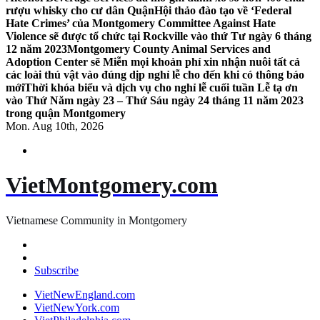
rượu whisky cho cư dân Quận
Hội thảo đào tạo về ‘Federal
Hate Crimes’ của Montgomery Committee Against Hate
Violence sẽ được tổ chức tại Rockville vào thứ Tư ngày 6 tháng
12 năm 2023
Montgomery County Animal Services and
Adoption Center sẽ Miễn mọi khoản phí xin nhận nuôi tất cả
các loài thú vật vào đúng dịp nghỉ lễ cho đến khi có thông báo
mới
Thời khóa biểu và dịch vụ cho nghỉ lễ cuối tuần Lễ tạ ơn
vào Thứ Năm ngày 23 – Thứ Sáu ngày 24 tháng 11 năm 2023
trong quận Montgomery
Mon. Aug 10th, 2026
VietMontgomery.com
Vietnamese Community in Montgomery
Subscribe
VietNewEngland.com
VietNewYork.com