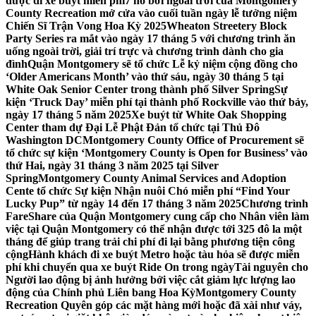
được đi xe buýt miễn phí
7 hồ bơi ngoài trời của Montgomery
County Recreation mở cửa vào cuối tuần ngày lễ tưởng niệm
Chiến Sĩ Trận Vong Hoa Kỳ 2025
Wheaton Streetery Block
Party Series ra mắt vào ngày 17 tháng 5 với chương trình ăn
uống ngoài trời, giải trí trực và chương trình dành cho gia
đình
Quận Montgomery sẽ tổ chức Lễ kỷ niệm cộng đồng cho
‘Older Americans Month’ vào thứ sáu, ngày 30 tháng 5 tại
White Oak Senior Center trong thành phố Silver Spring
Sự
kiện ‘Truck Day’ miễn phí tại thành phố Rockville vào thứ bảy,
ngày 17 tháng 5 năm 2025
Xe buýt từ White Oak Shopping
Center tham dự Đại Lễ Phật Đản tổ chức tại Thủ Đô
Washington DC
Montgomery County Office of Procurement sẽ
tổ chức sự kiện ‘Montgomery County is Open for Business’ vào
thứ Hai, ngày 31 tháng 3 năm 2025 tại Silver
Spring
Montgomery County Animal Services and Adoption
Cente tổ chức Sự kiện Nhận nuôi Chó miễn phí “Find Your
Lucky Pup” từ ngày 14 đến 17 tháng 3 năm 2025
Chương trình
FareShare của Quận Montgomery cung cấp cho Nhân viên làm
việc tại Quận Montgomery có thể nhận được tới 325 đô la một
tháng để giúp trang trải chi phí đi lại bằng phương tiện công
cộng
Hành khách đi xe buýt Metro hoặc tàu hỏa sẽ được miễn
phí khi chuyển qua xe buýt Ride On trong ngày
Tài nguyên cho
Người lao động bị ảnh hưởng bởi việc cắt giảm lực lượng lao
động của Chính phủ Liên bang Hoa Kỳ
Montgomery County
Recreation Quyên góp các mặt hàng mới hoặc đã xài như váy,