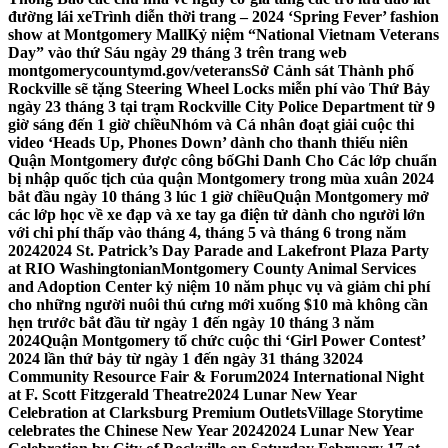
đường lái xe
Trình diễn thời trang – 2024 ‘Spring Fever’ fashion
show at Montgomery Mall
Kỷ niệm “National Vietnam Veterans
Day” vào thứ Sáu ngày 29 tháng 3 trên trang web
montgomerycountymd.gov/veterans
Sở Cảnh sát Thành phố
Rockville sẽ tặng Steering Wheel Locks miễn phí vào Thứ Bảy
ngày 23 tháng 3 tại trạm Rockville City Police Department từ 9
giờ sáng đến 1 giờ chiều
Nhóm và Cá nhân đoạt giải cuộc thi
video ‘Heads Up, Phones Down’ dành cho thanh thiếu niên
Quận Montgomery được công bố
Ghi Danh Cho Các lớp chuẩn
bị nhập quốc tịch của quận Montgomery trong mùa xuân 2024
bắt đầu ngày 10 tháng 3 lúc 1 giờ chiều
Quận Montgomery mở
các lớp học về xe đạp và xe tay ga điện tử dành cho người lớn
với chi phí thấp vào tháng 4, tháng 5 và tháng 6 trong năm
2024
2024 St. Patrick’s Day Parade and Lakefront Plaza Party
at RIO Washingtonian
Montgomery County Animal Services
and Adoption Center kỷ niệm 10 năm phục vụ và giảm chi phí
cho những người nuôi thú cưng mới xuống $10 mà không cần
hẹn trước bắt đầu từ ngày 1 đến ngày 10 tháng 3 năm
2024
Quận Montgomery tổ chức cuộc thi ‘Girl Power Contest’
2024 lần thứ bảy từ ngày 1 đến ngày 31 tháng 3
2024
Community Resource Fair & Forum
2024 International Night
at F. Scott Fitzgerald Theatre
2024 Lunar New Year
Celebration at Clarksburg Premium Outlets
Village Storytime
celebrates the Chinese New Year 2024
2024 Lunar New Year