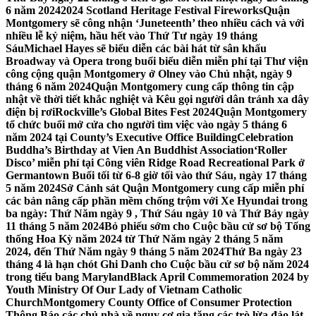
6 năm 2024
2024 Scotland Heritage Festival Fireworks
Quận
Montgomery sẽ công nhận ‘Juneteenth’ theo nhiều cách và với
nhiều lễ kỷ niệm, hầu hết vào Thứ Tư ngày 19 tháng
Sáu
Michael Hayes sẽ biểu diễn các bài hát từ sân khấu
Broadway và Opera trong buổi biểu diễn miễn phí tại Thư viện
công cộng quận Montgomery ở Olney vào Chủ nhật, ngày 9
tháng 6 năm 2024
Quận Montgomery cung cấp thông tin cập
nhật về thời tiết khắc nghiệt và Kêu gọi người dân tránh xa dây
điện bị rơi
Rockville’s Global Bites Fest 2024
Quận Montgomery
tổ chức buổi mở cửa cho người tìm việc vào ngày 5 tháng 6
năm 2024 tại County’s Executive Office Building
Celebration
Buddha’s Birthday at Vien An Buddhist Association
‘Roller
Disco’ miễn phí tại Công viên Ridge Road Recreational Park ở
Germantown Buổi tối từ 6-8 giờ tối vào thứ Sáu, ngày 17 tháng
5 năm 2024
Sở Cảnh sát Quận Montgomery cung cấp miễn phí
các bản nâng cấp phần mềm chống trộm với Xe Hyundai trong
ba ngày: Thứ Năm ngày 9 , Thứ Sáu ngày 10 và Thứ Bảy ngày
11 tháng 5 năm 2024
Bỏ phiếu sớm cho Cuộc bầu cử sơ bộ Tổng
thống Hoa Kỳ năm 2024 từ Thứ Năm ngày 2 tháng 5 năm
2024, đến Thứ Năm ngày 9 tháng 5 năm 2024
Thứ Ba ngày 23
tháng 4 là hạn chót Ghi Danh cho Cuộc bầu cử sơ bộ năm 2024
trong tiểu bang Maryland
Black April Commemoration 2024 by
Youth Ministry Of Our Lady of Vietnam Catholic
Church
Montgomery County Office of Consumer Protection
Thông Báo các chủ nhà về nguy cơ gia tăng các trò lừa đảo lát