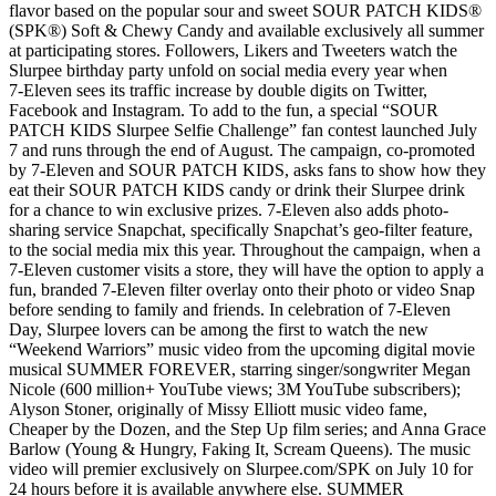
flavor based on the popular sour and sweet SOUR PATCH KIDS®
(SPK®) Soft & Chewy Candy and available exclusively all summer
at participating stores. Followers, Likers and Tweeters watch the
Slurpee birthday party unfold on social media every year when
7‑Eleven sees its traffic increase by double digits on Twitter,
Facebook and Instagram. To add to the fun, a special “SOUR
PATCH KIDS Slurpee Selfie Challenge” fan contest launched July
7 and runs through the end of August. The campaign, co-promoted
by 7‑Eleven and SOUR PATCH KIDS, asks fans to show how they
eat their SOUR PATCH KIDS candy or drink their Slurpee drink
for a chance to win exclusive prizes. 7‑Eleven also adds photo-
sharing service Snapchat, specifically Snapchat’s geo-filter feature,
to the social media mix this year. Throughout the campaign, when a
7‑Eleven customer visits a store, they will have the option to apply a
fun, branded 7‑Eleven filter overlay onto their photo or video Snap
before sending to family and friends. In celebration of 7‑Eleven
Day, Slurpee lovers can be among the first to watch the new
“Weekend Warriors” music video from the upcoming digital movie
musical SUMMER FOREVER, starring singer/songwriter Megan
Nicole (600 million+ YouTube views; 3M YouTube subscribers);
Alyson Stoner, originally of Missy Elliott music video fame,
Cheaper by the Dozen, and the Step Up film series; and Anna Grace
Barlow (Young & Hungry, Faking It, Scream Queens). The music
video will premier exclusively on Slurpee.com/SPK on July 10 for
24 hours before it is available anywhere else. SUMMER