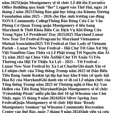
năm 2025
Quận Montgomery sẽ tổ chức Lễ đổi tên Executive
Office Building qua Isiah “Ike” Leggett vào Thứ Hai, ngày 24
tháng 2 năm 2025
Thông Báo giải học bổng của Kimmy Dương
Foundation năm 2025 – 2026 cho Học sinh trường cao đẳng
NOVA Community College
Thông Báo Đóng Cửa Các Văn
Phòng Cơ Quan Trong quận Montgomery ở tiểu bang
Maryland & Thời Khóa Biểu Các Dịch Vụ Khi Đóng Cửa
Trong Ngày Lễ Presidents’ Day 2025
2025 Maryland Lunar
New Year Tet Festival Program by Maryland Vietnamese
Mutual Association
2025 Tết Festival at Our Lady of Vietnam
Parish – Lunar New Year Festival – Hội Chợ Tết Giáo Xứ Mẹ
Việt Nam
Đón Giao Thừa và Lễ Phật trong Tết Nguyên đán Ất
Tỵ năm 2025 tại Chùa Viên Ân
Hội Chợ Tết Xuân Vị Yêu
Thương của Hội Từ Thiện Xá Lợi – 2025 – Tết Festival –
Lunar New Year Festival by Xa Loi Charity
Ghi danh Xin vé
Lễ nhậm chức của Tổng thống Trump năm 2025 từ Dân Biểu
Tiểu Bang Jamie Raskin tại địa hạt hay khu 8 bầu cử quốc hội
Hoa Kỳ của Maryland
Ghi danh xin vé đi coi Lễ nhậm chức của
Tổng thống Trump năm 2025 từ Thượng nghị sĩ Hoa Kỳ Van
Hollen của Tiểu Bang Maryland
Quận Montgomery sẽ tổ chức
‘Friendship Picnic’ miễn phí lần thứ 10 tại Wheaton vào Chủ
Nhật, ngày 15 tháng 9 năm 2024
2024 Silver Spring Jazz
Festival
Quận Montgomery sẽ tổ chức Hội thảo ‘Ready
Montgomery Seminar’ tại Wheaton Community Recreation
Center vào thứ Bảy, ngày 7 tháng 9 năm 2024
Sinh viên và cựu