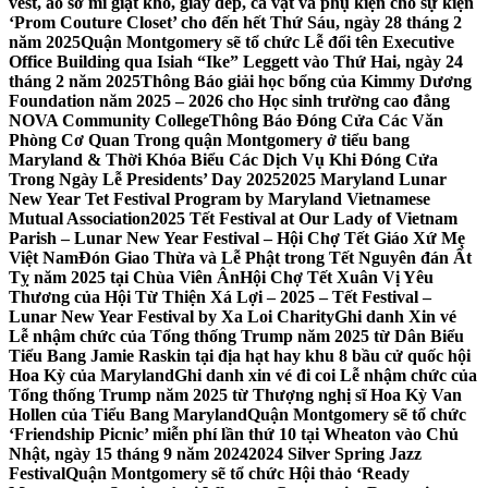
vest, áo sơ mi giặt khô, giày dép, cà vạt và phụ kiện cho sự kiện
‘Prom Couture Closet’ cho đến hết Thứ Sáu, ngày 28 tháng 2
năm 2025
Quận Montgomery sẽ tổ chức Lễ đổi tên Executive
Office Building qua Isiah “Ike” Leggett vào Thứ Hai, ngày 24
tháng 2 năm 2025
Thông Báo giải học bổng của Kimmy Dương
Foundation năm 2025 – 2026 cho Học sinh trường cao đẳng
NOVA Community College
Thông Báo Đóng Cửa Các Văn
Phòng Cơ Quan Trong quận Montgomery ở tiểu bang
Maryland & Thời Khóa Biểu Các Dịch Vụ Khi Đóng Cửa
Trong Ngày Lễ Presidents’ Day 2025
2025 Maryland Lunar
New Year Tet Festival Program by Maryland Vietnamese
Mutual Association
2025 Tết Festival at Our Lady of Vietnam
Parish – Lunar New Year Festival – Hội Chợ Tết Giáo Xứ Mẹ
Việt Nam
Đón Giao Thừa và Lễ Phật trong Tết Nguyên đán Ất
Tỵ năm 2025 tại Chùa Viên Ân
Hội Chợ Tết Xuân Vị Yêu
Thương của Hội Từ Thiện Xá Lợi – 2025 – Tết Festival –
Lunar New Year Festival by Xa Loi Charity
Ghi danh Xin vé
Lễ nhậm chức của Tổng thống Trump năm 2025 từ Dân Biểu
Tiểu Bang Jamie Raskin tại địa hạt hay khu 8 bầu cử quốc hội
Hoa Kỳ của Maryland
Ghi danh xin vé đi coi Lễ nhậm chức của
Tổng thống Trump năm 2025 từ Thượng nghị sĩ Hoa Kỳ Van
Hollen của Tiểu Bang Maryland
Quận Montgomery sẽ tổ chức
‘Friendship Picnic’ miễn phí lần thứ 10 tại Wheaton vào Chủ
Nhật, ngày 15 tháng 9 năm 2024
2024 Silver Spring Jazz
Festival
Quận Montgomery sẽ tổ chức Hội thảo ‘Ready