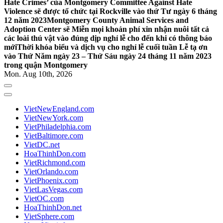
Hate Crimes’ của Montgomery Committee Against Hate
Violence sẽ được tổ chức tại Rockville vào thứ Tư ngày 6 tháng
12 năm 2023
Montgomery County Animal Services and
Adoption Center sẽ Miễn mọi khoản phí xin nhận nuôi tất cả
các loài thú vật vào đúng dịp nghỉ lễ cho đến khi có thông báo
mới
Thời khóa biểu và dịch vụ cho nghỉ lễ cuối tuần Lễ tạ ơn
vào Thứ Năm ngày 23 – Thứ Sáu ngày 24 tháng 11 năm 2023
trong quận Montgomery
Mon. Aug 10th, 2026
VietNewEngland.com
VietNewYork.com
VietPhiladelphia.com
VietBaltimore.com
VietDC.net
HoaThinhDon.com
VietRichmond.com
VietOrlando.com
VietPhoenix.com
VietLasVegas.com
VietOC.com
HoaThinhDon.net
VietSphere.com