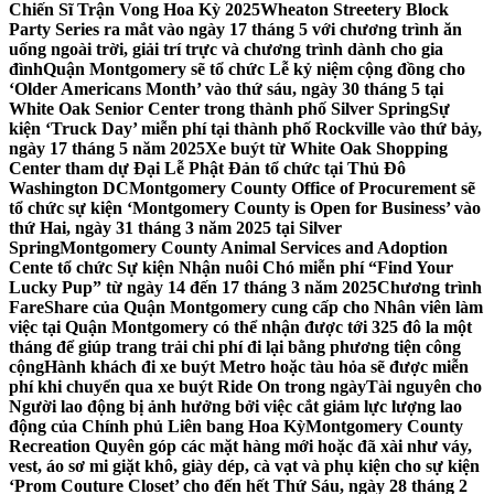
Chiến Sĩ Trận Vong Hoa Kỳ 2025
Wheaton Streetery Block
Party Series ra mắt vào ngày 17 tháng 5 với chương trình ăn
uống ngoài trời, giải trí trực và chương trình dành cho gia
đình
Quận Montgomery sẽ tổ chức Lễ kỷ niệm cộng đồng cho
‘Older Americans Month’ vào thứ sáu, ngày 30 tháng 5 tại
White Oak Senior Center trong thành phố Silver Spring
Sự
kiện ‘Truck Day’ miễn phí tại thành phố Rockville vào thứ bảy,
ngày 17 tháng 5 năm 2025
Xe buýt từ White Oak Shopping
Center tham dự Đại Lễ Phật Đản tổ chức tại Thủ Đô
Washington DC
Montgomery County Office of Procurement sẽ
tổ chức sự kiện ‘Montgomery County is Open for Business’ vào
thứ Hai, ngày 31 tháng 3 năm 2025 tại Silver
Spring
Montgomery County Animal Services and Adoption
Cente tổ chức Sự kiện Nhận nuôi Chó miễn phí “Find Your
Lucky Pup” từ ngày 14 đến 17 tháng 3 năm 2025
Chương trình
FareShare của Quận Montgomery cung cấp cho Nhân viên làm
việc tại Quận Montgomery có thể nhận được tới 325 đô la một
tháng để giúp trang trải chi phí đi lại bằng phương tiện công
cộng
Hành khách đi xe buýt Metro hoặc tàu hỏa sẽ được miễn
phí khi chuyển qua xe buýt Ride On trong ngày
Tài nguyên cho
Người lao động bị ảnh hưởng bởi việc cắt giảm lực lượng lao
động của Chính phủ Liên bang Hoa Kỳ
Montgomery County
Recreation Quyên góp các mặt hàng mới hoặc đã xài như váy,
vest, áo sơ mi giặt khô, giày dép, cà vạt và phụ kiện cho sự kiện
‘Prom Couture Closet’ cho đến hết Thứ Sáu, ngày 28 tháng 2