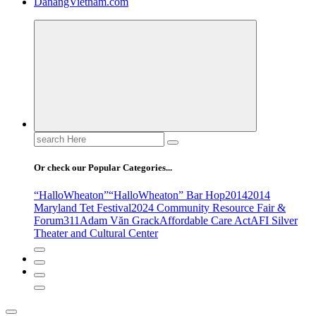
DanangVietnam.com
Search
for:
Or check our Popular Categories...
“HalloWheaton”
“HalloWheaton” Bar Hop
2014
2014
Maryland Tet Festival
2024 Community Resource Fair &
Forum
311
Adam Văn Grack
Affordable Care Act
AFI Silver
Theater and Cultural Center