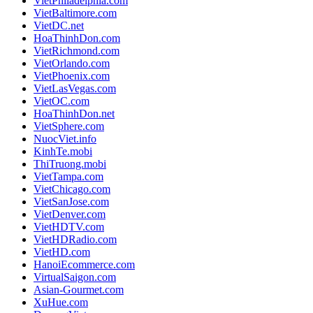
VietPhiladelphia.com
VietBaltimore.com
VietDC.net
HoaThinhDon.com
VietRichmond.com
VietOrlando.com
VietPhoenix.com
VietLasVegas.com
VietOC.com
HoaThinhDon.net
VietSphere.com
NuocViet.info
KinhTe.mobi
ThiTruong.mobi
VietTampa.com
VietChicago.com
VietSanJose.com
VietDenver.com
VietHDTV.com
VietHDRadio.com
VietHD.com
HanoiEcommerce.com
VirtualSaigon.com
Asian-Gourmet.com
XuHue.com