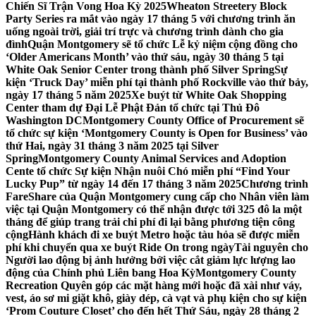
Chiến Sĩ Trận Vong Hoa Kỳ 2025
Wheaton Streetery Block
Party Series ra mắt vào ngày 17 tháng 5 với chương trình ăn
uống ngoài trời, giải trí trực và chương trình dành cho gia
đình
Quận Montgomery sẽ tổ chức Lễ kỷ niệm cộng đồng cho
‘Older Americans Month’ vào thứ sáu, ngày 30 tháng 5 tại
White Oak Senior Center trong thành phố Silver Spring
Sự
kiện ‘Truck Day’ miễn phí tại thành phố Rockville vào thứ bảy,
ngày 17 tháng 5 năm 2025
Xe buýt từ White Oak Shopping
Center tham dự Đại Lễ Phật Đản tổ chức tại Thủ Đô
Washington DC
Montgomery County Office of Procurement sẽ
tổ chức sự kiện ‘Montgomery County is Open for Business’ vào
thứ Hai, ngày 31 tháng 3 năm 2025 tại Silver
Spring
Montgomery County Animal Services and Adoption
Cente tổ chức Sự kiện Nhận nuôi Chó miễn phí “Find Your
Lucky Pup” từ ngày 14 đến 17 tháng 3 năm 2025
Chương trình
FareShare của Quận Montgomery cung cấp cho Nhân viên làm
việc tại Quận Montgomery có thể nhận được tới 325 đô la một
tháng để giúp trang trải chi phí đi lại bằng phương tiện công
cộng
Hành khách đi xe buýt Metro hoặc tàu hỏa sẽ được miễn
phí khi chuyển qua xe buýt Ride On trong ngày
Tài nguyên cho
Người lao động bị ảnh hưởng bởi việc cắt giảm lực lượng lao
động của Chính phủ Liên bang Hoa Kỳ
Montgomery County
Recreation Quyên góp các mặt hàng mới hoặc đã xài như váy,
vest, áo sơ mi giặt khô, giày dép, cà vạt và phụ kiện cho sự kiện
‘Prom Couture Closet’ cho đến hết Thứ Sáu, ngày 28 tháng 2