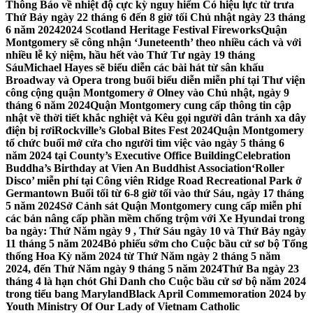
Thông Báo về nhiệt độ cực kỳ nguy hiểm Có hiệu lực từ trưa
Thứ Bảy ngày 22 tháng 6 đến 8 giờ tối Chủ nhật ngày 23 tháng
6 năm 2024
2024 Scotland Heritage Festival Fireworks
Quận
Montgomery sẽ công nhận ‘Juneteenth’ theo nhiều cách và với
nhiều lễ kỷ niệm, hầu hết vào Thứ Tư ngày 19 tháng
Sáu
Michael Hayes sẽ biểu diễn các bài hát từ sân khấu
Broadway và Opera trong buổi biểu diễn miễn phí tại Thư viện
công cộng quận Montgomery ở Olney vào Chủ nhật, ngày 9
tháng 6 năm 2024
Quận Montgomery cung cấp thông tin cập
nhật về thời tiết khắc nghiệt và Kêu gọi người dân tránh xa dây
điện bị rơi
Rockville’s Global Bites Fest 2024
Quận Montgomery
tổ chức buổi mở cửa cho người tìm việc vào ngày 5 tháng 6
năm 2024 tại County’s Executive Office Building
Celebration
Buddha’s Birthday at Vien An Buddhist Association
‘Roller
Disco’ miễn phí tại Công viên Ridge Road Recreational Park ở
Germantown Buổi tối từ 6-8 giờ tối vào thứ Sáu, ngày 17 tháng
5 năm 2024
Sở Cảnh sát Quận Montgomery cung cấp miễn phí
các bản nâng cấp phần mềm chống trộm với Xe Hyundai trong
ba ngày: Thứ Năm ngày 9 , Thứ Sáu ngày 10 và Thứ Bảy ngày
11 tháng 5 năm 2024
Bỏ phiếu sớm cho Cuộc bầu cử sơ bộ Tổng
thống Hoa Kỳ năm 2024 từ Thứ Năm ngày 2 tháng 5 năm
2024, đến Thứ Năm ngày 9 tháng 5 năm 2024
Thứ Ba ngày 23
tháng 4 là hạn chót Ghi Danh cho Cuộc bầu cử sơ bộ năm 2024
trong tiểu bang Maryland
Black April Commemoration 2024 by
Youth Ministry Of Our Lady of Vietnam Catholic