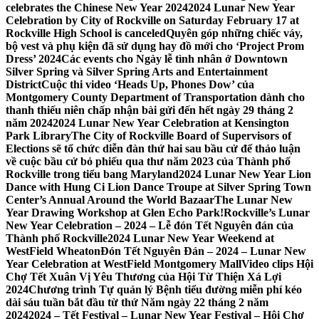
celebrates the Chinese New Year 2024
2024 Lunar New Year
Celebration by City of Rockville on Saturday February 17 at
Rockville High School is canceled
Quyên góp những chiếc váy,
bộ vest và phụ kiện đã sử dụng hay đồ mới cho ‘Project Prom
Dress’ 2024
Các events cho Ngày lễ tình nhân ở Downtown
Silver Spring và Silver Spring Arts and Entertainment
District
Cuộc thi video ‘Heads Up, Phones Dow’ của
Montgomery County Department of Transportation dành cho
thanh thiếu niên chấp nhận bài gửi đến hết ngày 29 tháng 2
năm 2024
2024 Lunar New Year Celebration at Kensington
Park Library
The City of Rockville Board of Supervisors of
Elections sẽ tổ chức diễn đàn thứ hai sau bầu cử để thảo luận
về cuộc bầu cử bỏ phiếu qua thư năm 2023 của Thành phố
Rockville trong tiểu bang Maryland
2024 Lunar New Year Lion
Dance with Hung Ci Lion Dance Troupe at Silver Spring Town
Center’s Annual Around the World Bazaar
The Lunar New
Year Drawing Workshop at Glen Echo Park!
Rockville’s Lunar
New Year Celebration – 2024 – Lễ đón Tết Nguyên đán của
Thành phố Rockville
2024 Lunar New Year Weekend at
WestField Wheaton
Đón Tết Nguyên Đán – 2024 – Lunar New
Year Celebration at WestField Montgomery Mall
Video clips Hội
Chợ Tết Xuân Vị Yêu Thương của Hội Từ Thiện Xá Lợi
2024
Chương trình Tự quản lý Bệnh tiểu đường miễn phí kéo
dài sáu tuần bắt đầu từ thứ Năm ngày 22 tháng 2 năm
2024
2024 – Tết Festival – Lunar New Year Festival – Hội Chợ