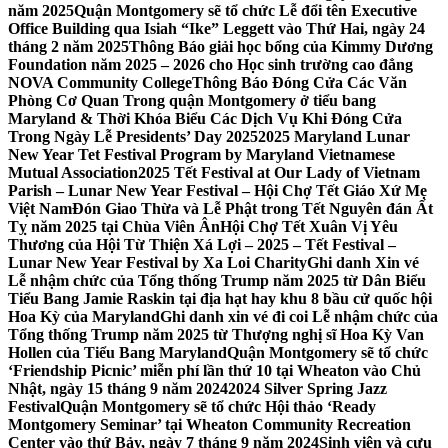
năm 2025
Quận Montgomery sẽ tổ chức Lễ đổi tên Executive
Office Building qua Isiah “Ike” Leggett vào Thứ Hai, ngày 24
tháng 2 năm 2025
Thông Báo giải học bổng của Kimmy Dương
Foundation năm 2025 – 2026 cho Học sinh trường cao đẳng
NOVA Community College
Thông Báo Đóng Cửa Các Văn
Phòng Cơ Quan Trong quận Montgomery ở tiểu bang
Maryland & Thời Khóa Biểu Các Dịch Vụ Khi Đóng Cửa
Trong Ngày Lễ Presidents’ Day 2025
2025 Maryland Lunar
New Year Tet Festival Program by Maryland Vietnamese
Mutual Association
2025 Tết Festival at Our Lady of Vietnam
Parish – Lunar New Year Festival – Hội Chợ Tết Giáo Xứ Mẹ
Việt Nam
Đón Giao Thừa và Lễ Phật trong Tết Nguyên đán Ất
Tỵ năm 2025 tại Chùa Viên Ân
Hội Chợ Tết Xuân Vị Yêu
Thương của Hội Từ Thiện Xá Lợi – 2025 – Tết Festival –
Lunar New Year Festival by Xa Loi Charity
Ghi danh Xin vé
Lễ nhậm chức của Tổng thống Trump năm 2025 từ Dân Biểu
Tiểu Bang Jamie Raskin tại địa hạt hay khu 8 bầu cử quốc hội
Hoa Kỳ của Maryland
Ghi danh xin vé đi coi Lễ nhậm chức của
Tổng thống Trump năm 2025 từ Thượng nghị sĩ Hoa Kỳ Van
Hollen của Tiểu Bang Maryland
Quận Montgomery sẽ tổ chức
‘Friendship Picnic’ miễn phí lần thứ 10 tại Wheaton vào Chủ
Nhật, ngày 15 tháng 9 năm 2024
2024 Silver Spring Jazz
Festival
Quận Montgomery sẽ tổ chức Hội thảo ‘Ready
Montgomery Seminar’ tại Wheaton Community Recreation
Center vào thứ Bảy, ngày 7 tháng 9 năm 2024
Sinh viên và cựu