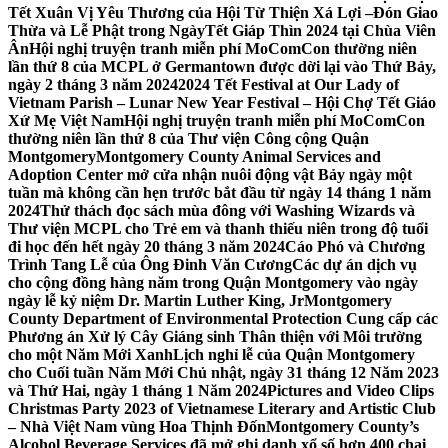
Tết Xuân Vị Yêu Thương của Hội Từ Thiện Xá Lợi –
Đón Giao
Thừa và Lễ Phật trong NgàyTết Giáp Thìn 2024 tại Chùa Viên
Ân
Hội nghị truyện tranh miễn phí MoComCon thường niên
lần thứ 8 của MCPL ở Germantown được dời lại vào Thứ Bảy,
ngày 2 tháng 3 năm 2024
2024 Tết Festival at Our Lady of
Vietnam Parish – Lunar New Year Festival – Hội Chợ Tết Giáo
Xứ Mẹ Việt Nam
Hội nghị truyện tranh miễn phí MoComCon
thường niên lần thứ 8 của Thư viện Công cộng Quận
Montgomery
Montgomery County Animal Services and
Adoption Center mở cửa nhận nuôi động vật Bảy ngày một
tuần mà không cần hẹn trước bắt đầu từ ngày 14 tháng 1 năm
2024
Thử thách đọc sách mùa đông với Washing Wizards và
Thư viện MCPL cho Trẻ em và thanh thiếu niên trong độ tuổi
đi học đến hết ngày 20 tháng 3 năm 2024
Cáo Phó và Chương
Trình Tang Lễ của Ông Đinh Văn Cương
Các dự án dịch vụ
cho cộng đồng hàng năm trong Quận Montgomery vào ngày
ngày lễ kỷ niệm Dr. Martin Luther King, Jr
Montgomery
County Department of Environmental Protection Cung cấp các
Phương án Xử lý Cây Giáng sinh Thân thiện với Môi trường
cho một Năm Mới Xanh
Lịch nghỉ lễ của Quận Montgomery
cho Cuối tuần Năm Mới Chủ nhật, ngày 31 tháng 12 Năm 2023
và Thứ Hai, ngày 1 tháng 1 Năm 2024
Pictures and Video Clips
Christmas Party 2023 of Vietnamese Literary and Artistic Club
– Nhà Việt Nam vùng Hoa Thịnh Đốn
Montgomery County’s
Alcohol Beverage Services đã mở ghi danh xổ số hơn 400 chai