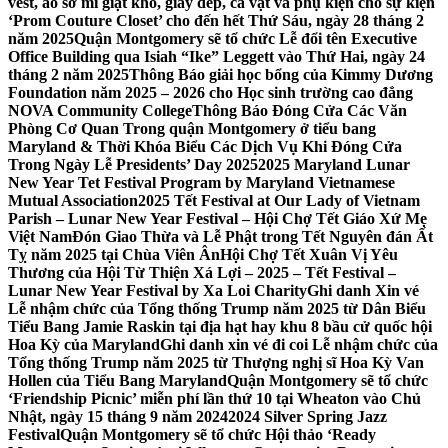
vest, áo sơ mi giặt khô, giày dép, cà vạt và phụ kiện cho sự kiện
‘Prom Couture Closet’ cho đến hết Thứ Sáu, ngày 28 tháng 2
năm 2025
Quận Montgomery sẽ tổ chức Lễ đổi tên Executive
Office Building qua Isiah “Ike” Leggett vào Thứ Hai, ngày 24
tháng 2 năm 2025
Thông Báo giải học bổng của Kimmy Dương
Foundation năm 2025 – 2026 cho Học sinh trường cao đẳng
NOVA Community College
Thông Báo Đóng Cửa Các Văn
Phòng Cơ Quan Trong quận Montgomery ở tiểu bang
Maryland & Thời Khóa Biểu Các Dịch Vụ Khi Đóng Cửa
Trong Ngày Lễ Presidents’ Day 2025
2025 Maryland Lunar
New Year Tet Festival Program by Maryland Vietnamese
Mutual Association
2025 Tết Festival at Our Lady of Vietnam
Parish – Lunar New Year Festival – Hội Chợ Tết Giáo Xứ Mẹ
Việt Nam
Đón Giao Thừa và Lễ Phật trong Tết Nguyên đán Ất
Tỵ năm 2025 tại Chùa Viên Ân
Hội Chợ Tết Xuân Vị Yêu
Thương của Hội Từ Thiện Xá Lợi – 2025 – Tết Festival –
Lunar New Year Festival by Xa Loi Charity
Ghi danh Xin vé
Lễ nhậm chức của Tổng thống Trump năm 2025 từ Dân Biểu
Tiểu Bang Jamie Raskin tại địa hạt hay khu 8 bầu cử quốc hội
Hoa Kỳ của Maryland
Ghi danh xin vé đi coi Lễ nhậm chức của
Tổng thống Trump năm 2025 từ Thượng nghị sĩ Hoa Kỳ Van
Hollen của Tiểu Bang Maryland
Quận Montgomery sẽ tổ chức
‘Friendship Picnic’ miễn phí lần thứ 10 tại Wheaton vào Chủ
Nhật, ngày 15 tháng 9 năm 2024
2024 Silver Spring Jazz
Festival
Quận Montgomery sẽ tổ chức Hội thảo ‘Ready