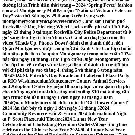
đường lái xe
Trình diễn thời trang – 2024 ‘Spring Fever’ fashion
show at Montgomery Mall
Kỷ niệm “National Vietnam Veterans
Day” vào thứ Sáu ngày 29 tháng 3 trên trang web
montgomerycountymd.gov/veterans
Sở Cảnh sát Thành phố
Rockville sẽ tặng Steering Wheel Locks miễn phí vào Thứ Bảy
ngày 23 tháng 3 tại trạm Rockville City Police Department từ 9
giờ sáng đến 1 giờ chiều
Nhóm và Cá nhân đoạt giải cuộc thi
video ‘Heads Up, Phones Down’ dành cho thanh thiếu niên
Quận Montgomery được công bố
Ghi Danh Cho Các lớp chuẩn
bị nhập quốc tịch của quận Montgomery trong mùa xuân 2024
bắt đầu ngày 10 tháng 3 lúc 1 giờ chiều
Quận Montgomery mở
các lớp học về xe đạp và xe tay ga điện tử dành cho người lớn
với chi phí thấp vào tháng 4, tháng 5 và tháng 6 trong năm
2024
2024 St. Patrick’s Day Parade and Lakefront Plaza Party
at RIO Washingtonian
Montgomery County Animal Services
and Adoption Center kỷ niệm 10 năm phục vụ và giảm chi phí
cho những người nuôi thú cưng mới xuống $10 mà không cần
hẹn trước bắt đầu từ ngày 1 đến ngày 10 tháng 3 năm
2024
Quận Montgomery tổ chức cuộc thi ‘Girl Power Contest’
2024 lần thứ bảy từ ngày 1 đến ngày 31 tháng 3
2024
Community Resource Fair & Forum
2024 International Night
at F. Scott Fitzgerald Theatre
2024 Lunar New Year
Celebration at Clarksburg Premium Outlets
Village Storytime
celebrates the Chinese New Year 2024
2024 Lunar New Year