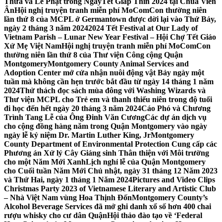
Thừa và Lễ Phật trong NgàyTết Giáp Thìn 2024 tại Chùa Viên
Ân
Hội nghị truyện tranh miễn phí MoComCon thường niên
lần thứ 8 của MCPL ở Germantown được dời lại vào Thứ Bảy,
ngày 2 tháng 3 năm 2024
2024 Tết Festival at Our Lady of
Vietnam Parish – Lunar New Year Festival – Hội Chợ Tết Giáo
Xứ Mẹ Việt Nam
Hội nghị truyện tranh miễn phí MoComCon
thường niên lần thứ 8 của Thư viện Công cộng Quận
Montgomery
Montgomery County Animal Services and
Adoption Center mở cửa nhận nuôi động vật Bảy ngày một
tuần mà không cần hẹn trước bắt đầu từ ngày 14 tháng 1 năm
2024
Thử thách đọc sách mùa đông với Washing Wizards và
Thư viện MCPL cho Trẻ em và thanh thiếu niên trong độ tuổi
đi học đến hết ngày 20 tháng 3 năm 2024
Cáo Phó và Chương
Trình Tang Lễ của Ông Đinh Văn Cương
Các dự án dịch vụ
cho cộng đồng hàng năm trong Quận Montgomery vào ngày
ngày lễ kỷ niệm Dr. Martin Luther King, Jr
Montgomery
County Department of Environmental Protection Cung cấp các
Phương án Xử lý Cây Giáng sinh Thân thiện với Môi trường
cho một Năm Mới Xanh
Lịch nghỉ lễ của Quận Montgomery
cho Cuối tuần Năm Mới Chủ nhật, ngày 31 tháng 12 Năm 2023
và Thứ Hai, ngày 1 tháng 1 Năm 2024
Pictures and Video Clips
Christmas Party 2023 of Vietnamese Literary and Artistic Club
– Nhà Việt Nam vùng Hoa Thịnh Đốn
Montgomery County’s
Alcohol Beverage Services đã mở ghi danh xổ số hơn 400 chai
rượu whisky cho cư dân Quận
Hội thảo đào tạo về ‘Federal