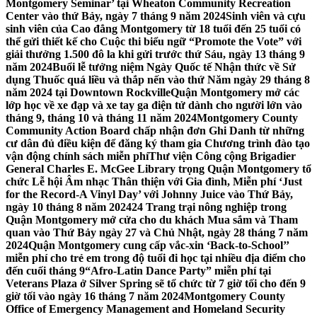
Montgomery Seminar’ tại Wheaton Community Recreation
Center vào thứ Bảy, ngày 7 tháng 9 năm 2024
Sinh viên và cựu
sinh viên của Cao đẳng Montgomery từ 18 tuổi đến 25 tuổi có
thể gửi thiết kế cho Cuộc thi biểu ngữ “Promote the Vote” với
giải thưởng 1.500 đô la khi gửi trước thứ Sáu, ngày 13 tháng 9
năm 2024
Buổi lễ tưởng niệm Ngày Quốc tế Nhận thức về Sử
dụng Thuốc quá liều và thắp nến vào thứ Năm ngày 29 tháng 8
năm 2024 tại Downtown Rockville
Quận Montgomery mở các
lớp học về xe đạp và xe tay ga điện tử dành cho người lớn vào
tháng 9, tháng 10 và tháng 11 năm 2024
Montgomery County
Community Action Board chấp nhận đơn Ghi Danh từ những
cư dân đủ điều kiện để đăng ký tham gia Chương trình đào tạo
vận động chính sách miễn phí
Thư viện Công cộng Brigadier
General Charles E. McGee Library trọng Quận Montgomery tổ
chức Lễ hội Âm nhạc Thân thiện với Gia đình, Miễn phí ‘Just
for the Record-A Vinyl Day’ với Johnny Juice vào Thứ Bảy,
ngày 10 tháng 8 năm 2024
24 Trang trại nông nghiệp trong
Quận Montgomery mở cửa cho du khách Mua sắm và Tham
quan vào Thứ Bảy ngày 27 và Chủ Nhật, ngày 28 tháng 7 năm
2024
Quận Montgomery cung cấp vắc-xin ‘Back-to-School’’
miễn phí cho trẻ em trong độ tuổi đi học tại nhiều địa điểm cho
đến cuối tháng 9
“Afro-Latin Dance Party” miễn phí tại
Veterans Plaza ở Silver Spring sẽ tổ chức từ 7 giờ tối cho đến 9
giờ tối vào ngày 16 tháng 7 năm 2024
Montgomery County
Office of Emergency Management and Homeland Security