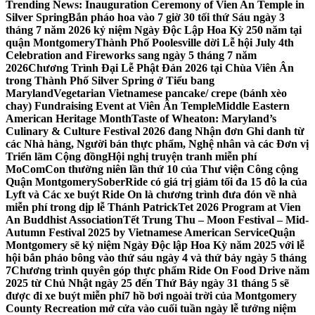
Trending News:
Inauguration Ceremony of Vien An Temple in
Silver Spring
Bắn pháo hoa vào 7 giờ 30 tối thứ Sáu ngày 3
tháng 7 năm 2026 kỷ niệm Ngày Độc Lập Hoa Kỳ 250 năm tại
quận Montgomery
Thành Phố Poolesville dời Lễ hội July 4th
Celebration and Fireworks sang ngày 5 tháng 7 năm
2026
Chương Trình Đại Lễ Phật Đản 2026 tại Chùa Viên Ân
trong Thành Phố Silver Spring ở Tiểu bang
Maryland
Vegetarian Vietnamese pancake/ crepe (bánh xèo
chay) Fundraising Event at Viên Ân Temple
Middle Eastern
American Heritage Month
Taste of Wheaton: Maryland’s
Culinary & Culture Festival 2026 đang Nhận đơn Ghi danh từ
các Nhà hàng, Người bán thực phẩm, Nghệ nhân và các Đơn vị
Triển lãm Cộng đồng
Hội nghị truyện tranh miễn phí
MoComCon thường niên lần thứ 10 của Thư viện Công cộng
Quận Montgomery
SoberRide có giá trị giảm tối đa 15 đô la của
Lyft và Các xe buýt Ride On là chương trình đưa đón về nhà
miễn phí trong dịp lễ Thánh Patrick
Tet 2026 Program at Vien
An Buddhist Association
Tết Trung Thu – Moon Festival – Mid-
Autumn Festival 2025 by Vietnamese American Service
Quận
Montgomery sẽ kỷ niệm Ngày Độc lập Hoa Kỳ năm 2025 với lễ
hội bắn pháo bông vào thứ sáu ngày 4 và thứ bảy ngày 5 tháng
7
Chương trình quyên góp thực phẩm Ride On Food Drive năm
2025 từ Chủ Nhật ngày 25 đến Thứ Bảy ngày 31 tháng 5 sẽ
được đi xe buýt miễn phí
7 hồ bơi ngoài trời của Montgomery
County Recreation mở cửa vào cuối tuần ngày lễ tưởng niệm