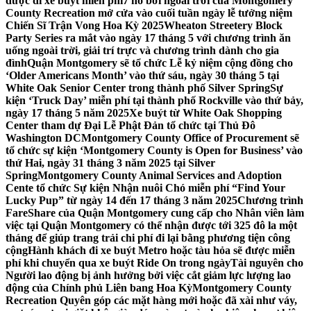
được đi xe buýt miễn phí
7 hồ bơi ngoài trời của Montgomery
County Recreation mở cửa vào cuối tuần ngày lễ tưởng niệm
Chiến Sĩ Trận Vong Hoa Kỳ 2025
Wheaton Streetery Block
Party Series ra mắt vào ngày 17 tháng 5 với chương trình ăn
uống ngoài trời, giải trí trực và chương trình dành cho gia
đình
Quận Montgomery sẽ tổ chức Lễ kỷ niệm cộng đồng cho
‘Older Americans Month’ vào thứ sáu, ngày 30 tháng 5 tại
White Oak Senior Center trong thành phố Silver Spring
Sự
kiện ‘Truck Day’ miễn phí tại thành phố Rockville vào thứ bảy,
ngày 17 tháng 5 năm 2025
Xe buýt từ White Oak Shopping
Center tham dự Đại Lễ Phật Đản tổ chức tại Thủ Đô
Washington DC
Montgomery County Office of Procurement sẽ
tổ chức sự kiện ‘Montgomery County is Open for Business’ vào
thứ Hai, ngày 31 tháng 3 năm 2025 tại Silver
Spring
Montgomery County Animal Services and Adoption
Cente tổ chức Sự kiện Nhận nuôi Chó miễn phí “Find Your
Lucky Pup” từ ngày 14 đến 17 tháng 3 năm 2025
Chương trình
FareShare của Quận Montgomery cung cấp cho Nhân viên làm
việc tại Quận Montgomery có thể nhận được tới 325 đô la một
tháng để giúp trang trải chi phí đi lại bằng phương tiện công
cộng
Hành khách đi xe buýt Metro hoặc tàu hỏa sẽ được miễn
phí khi chuyển qua xe buýt Ride On trong ngày
Tài nguyên cho
Người lao động bị ảnh hưởng bởi việc cắt giảm lực lượng lao
động của Chính phủ Liên bang Hoa Kỳ
Montgomery County
Recreation Quyên góp các mặt hàng mới hoặc đã xài như váy,