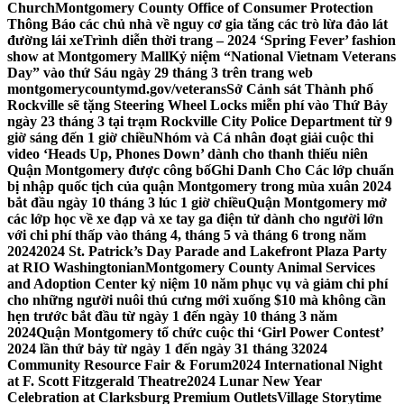
Church
Montgomery County Office of Consumer Protection
Thông Báo các chủ nhà về nguy cơ gia tăng các trò lừa đảo lát
đường lái xe
Trình diễn thời trang – 2024 ‘Spring Fever’ fashion
show at Montgomery Mall
Kỷ niệm “National Vietnam Veterans
Day” vào thứ Sáu ngày 29 tháng 3 trên trang web
montgomerycountymd.gov/veterans
Sở Cảnh sát Thành phố
Rockville sẽ tặng Steering Wheel Locks miễn phí vào Thứ Bảy
ngày 23 tháng 3 tại trạm Rockville City Police Department từ 9
giờ sáng đến 1 giờ chiều
Nhóm và Cá nhân đoạt giải cuộc thi
video ‘Heads Up, Phones Down’ dành cho thanh thiếu niên
Quận Montgomery được công bố
Ghi Danh Cho Các lớp chuẩn
bị nhập quốc tịch của quận Montgomery trong mùa xuân 2024
bắt đầu ngày 10 tháng 3 lúc 1 giờ chiều
Quận Montgomery mở
các lớp học về xe đạp và xe tay ga điện tử dành cho người lớn
với chi phí thấp vào tháng 4, tháng 5 và tháng 6 trong năm
2024
2024 St. Patrick’s Day Parade and Lakefront Plaza Party
at RIO Washingtonian
Montgomery County Animal Services
and Adoption Center kỷ niệm 10 năm phục vụ và giảm chi phí
cho những người nuôi thú cưng mới xuống $10 mà không cần
hẹn trước bắt đầu từ ngày 1 đến ngày 10 tháng 3 năm
2024
Quận Montgomery tổ chức cuộc thi ‘Girl Power Contest’
2024 lần thứ bảy từ ngày 1 đến ngày 31 tháng 3
2024
Community Resource Fair & Forum
2024 International Night
at F. Scott Fitzgerald Theatre
2024 Lunar New Year
Celebration at Clarksburg Premium Outlets
Village Storytime