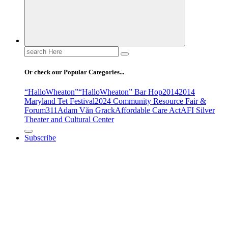
Search
for:
Or check our Popular Categories...
“HalloWheaton”
“HalloWheaton” Bar Hop
2014
2014
Maryland Tet Festival
2024 Community Resource Fair &
Forum
311
Adam Văn Grack
Affordable Care Act
AFI Silver
Theater and Cultural Center
Subscribe