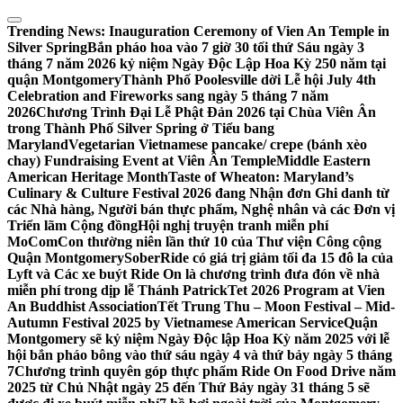
Skip
to
Trending News:
Inauguration Ceremony of Vien An Temple in
content
Silver Spring
Bắn pháo hoa vào 7 giờ 30 tối thứ Sáu ngày 3
tháng 7 năm 2026 kỷ niệm Ngày Độc Lập Hoa Kỳ 250 năm tại
quận Montgomery
Thành Phố Poolesville dời Lễ hội July 4th
Celebration and Fireworks sang ngày 5 tháng 7 năm
2026
Chương Trình Đại Lễ Phật Đản 2026 tại Chùa Viên Ân
trong Thành Phố Silver Spring ở Tiểu bang
Maryland
Vegetarian Vietnamese pancake/ crepe (bánh xèo
chay) Fundraising Event at Viên Ân Temple
Middle Eastern
American Heritage Month
Taste of Wheaton: Maryland’s
Culinary & Culture Festival 2026 đang Nhận đơn Ghi danh từ
các Nhà hàng, Người bán thực phẩm, Nghệ nhân và các Đơn vị
Triển lãm Cộng đồng
Hội nghị truyện tranh miễn phí
MoComCon thường niên lần thứ 10 của Thư viện Công cộng
Quận Montgomery
SoberRide có giá trị giảm tối đa 15 đô la của
Lyft và Các xe buýt Ride On là chương trình đưa đón về nhà
miễn phí trong dịp lễ Thánh Patrick
Tet 2026 Program at Vien
An Buddhist Association
Tết Trung Thu – Moon Festival – Mid-
Autumn Festival 2025 by Vietnamese American Service
Quận
Montgomery sẽ kỷ niệm Ngày Độc lập Hoa Kỳ năm 2025 với lễ
hội bắn pháo bông vào thứ sáu ngày 4 và thứ bảy ngày 5 tháng
7
Chương trình quyên góp thực phẩm Ride On Food Drive năm
2025 từ Chủ Nhật ngày 25 đến Thứ Bảy ngày 31 tháng 5 sẽ