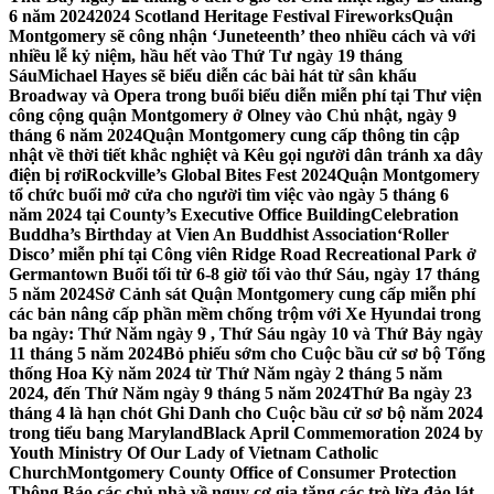
6 năm 2024
2024 Scotland Heritage Festival Fireworks
Quận
Montgomery sẽ công nhận ‘Juneteenth’ theo nhiều cách và với
nhiều lễ kỷ niệm, hầu hết vào Thứ Tư ngày 19 tháng
Sáu
Michael Hayes sẽ biểu diễn các bài hát từ sân khấu
Broadway và Opera trong buổi biểu diễn miễn phí tại Thư viện
công cộng quận Montgomery ở Olney vào Chủ nhật, ngày 9
tháng 6 năm 2024
Quận Montgomery cung cấp thông tin cập
nhật về thời tiết khắc nghiệt và Kêu gọi người dân tránh xa dây
điện bị rơi
Rockville’s Global Bites Fest 2024
Quận Montgomery
tổ chức buổi mở cửa cho người tìm việc vào ngày 5 tháng 6
năm 2024 tại County’s Executive Office Building
Celebration
Buddha’s Birthday at Vien An Buddhist Association
‘Roller
Disco’ miễn phí tại Công viên Ridge Road Recreational Park ở
Germantown Buổi tối từ 6-8 giờ tối vào thứ Sáu, ngày 17 tháng
5 năm 2024
Sở Cảnh sát Quận Montgomery cung cấp miễn phí
các bản nâng cấp phần mềm chống trộm với Xe Hyundai trong
ba ngày: Thứ Năm ngày 9 , Thứ Sáu ngày 10 và Thứ Bảy ngày
11 tháng 5 năm 2024
Bỏ phiếu sớm cho Cuộc bầu cử sơ bộ Tổng
thống Hoa Kỳ năm 2024 từ Thứ Năm ngày 2 tháng 5 năm
2024, đến Thứ Năm ngày 9 tháng 5 năm 2024
Thứ Ba ngày 23
tháng 4 là hạn chót Ghi Danh cho Cuộc bầu cử sơ bộ năm 2024
trong tiểu bang Maryland
Black April Commemoration 2024 by
Youth Ministry Of Our Lady of Vietnam Catholic
Church
Montgomery County Office of Consumer Protection
Thông Báo các chủ nhà về nguy cơ gia tăng các trò lừa đảo lát