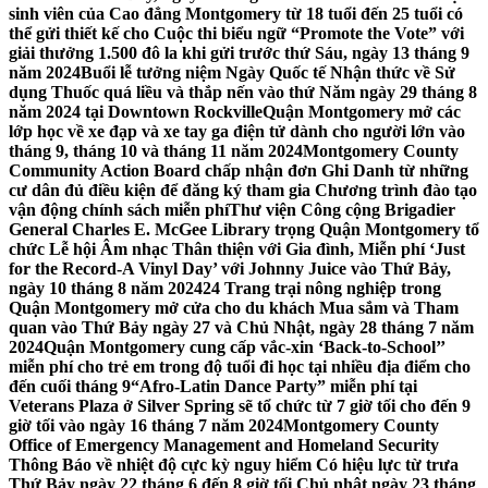
sinh viên của Cao đẳng Montgomery từ 18 tuổi đến 25 tuổi có
thể gửi thiết kế cho Cuộc thi biểu ngữ “Promote the Vote” với
giải thưởng 1.500 đô la khi gửi trước thứ Sáu, ngày 13 tháng 9
năm 2024
Buổi lễ tưởng niệm Ngày Quốc tế Nhận thức về Sử
dụng Thuốc quá liều và thắp nến vào thứ Năm ngày 29 tháng 8
năm 2024 tại Downtown Rockville
Quận Montgomery mở các
lớp học về xe đạp và xe tay ga điện tử dành cho người lớn vào
tháng 9, tháng 10 và tháng 11 năm 2024
Montgomery County
Community Action Board chấp nhận đơn Ghi Danh từ những
cư dân đủ điều kiện để đăng ký tham gia Chương trình đào tạo
vận động chính sách miễn phí
Thư viện Công cộng Brigadier
General Charles E. McGee Library trọng Quận Montgomery tổ
chức Lễ hội Âm nhạc Thân thiện với Gia đình, Miễn phí ‘Just
for the Record-A Vinyl Day’ với Johnny Juice vào Thứ Bảy,
ngày 10 tháng 8 năm 2024
24 Trang trại nông nghiệp trong
Quận Montgomery mở cửa cho du khách Mua sắm và Tham
quan vào Thứ Bảy ngày 27 và Chủ Nhật, ngày 28 tháng 7 năm
2024
Quận Montgomery cung cấp vắc-xin ‘Back-to-School’’
miễn phí cho trẻ em trong độ tuổi đi học tại nhiều địa điểm cho
đến cuối tháng 9
“Afro-Latin Dance Party” miễn phí tại
Veterans Plaza ở Silver Spring sẽ tổ chức từ 7 giờ tối cho đến 9
giờ tối vào ngày 16 tháng 7 năm 2024
Montgomery County
Office of Emergency Management and Homeland Security
Thông Báo về nhiệt độ cực kỳ nguy hiểm Có hiệu lực từ trưa
Thứ Bảy ngày 22 tháng 6 đến 8 giờ tối Chủ nhật ngày 23 tháng