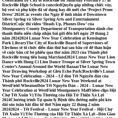
Celebration by City of Rockville on Saturday February 17 at
Rockville High School is canceled
Quyên góp những chiếc váy,
bộ vest và phụ kiện đã sử dụng hay đồ mới cho ‘Project Prom
Dress’ 2024
Các events cho Ngày lễ tình nhân ở Downtown
Silver Spring và Silver Spring Arts and Entertainment
District
Cuộc thi video ‘Heads Up, Phones Dow’ của
Montgomery County Department of Transportation dành cho
thanh thiếu niên chấp nhận bài gửi đến hết ngày 29 tháng 2
năm 2024
2024 Lunar New Year Celebration at Kensington
Park Library
The City of Rockville Board of Supervisors of
Elections sẽ tổ chức diễn đàn thứ hai sau bầu cử để thảo luận
về cuộc bầu cử bỏ phiếu qua thư năm 2023 của Thành phố
Rockville trong tiểu bang Maryland
2024 Lunar New Year Lion
Dance with Hung Ci Lion Dance Troupe at Silver Spring Town
Center’s Annual Around the World Bazaar
The Lunar New
Year Drawing Workshop at Glen Echo Park!
Rockville’s Lunar
New Year Celebration – 2024 – Lễ đón Tết Nguyên đán của
Thành phố Rockville
2024 Lunar New Year Weekend at
WestField Wheaton
Đón Tết Nguyên Đán – 2024 – Lunar New
Year Celebration at WestField Montgomery Mall
Video clips Hội
Chợ Tết Xuân Vị Yêu Thương của Hội Từ Thiện Xá Lợi
2024
Chương trình Tự quản lý Bệnh tiểu đường miễn phí kéo
dài sáu tuần bắt đầu từ thứ Năm ngày 22 tháng 2 năm
2024
2024 – Tết Festival – Lunar New Year Festival – Hội Chợ
Tết Xuân Vị Yêu Thương của Hội Từ Thiện Xá Lợi –
Đón Giao