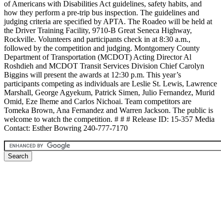
of Americans with Disabilities Act guidelines, safety habits, and
how they perform a pre-trip bus inspection. The guidelines and
judging criteria are specified by APTA. The Roadeo will be held at
the Driver Training Facility, 9710-B Great Seneca Highway,
Rockville. Volunteers and participants check in at 8:30 a.m.,
followed by the competition and judging. Montgomery County
Department of Transportation (MCDOT) Acting Director Al
Roshdieh and MCDOT Transit Services Division Chief Carolyn
Biggins will present the awards at 12:30 p.m. This year’s
participants competing as individuals are Leslie St. Lewis, Lawrence
Marshall, George Agyekum, Patrick Simen, Julio Fernandez, Murid
Omid, Eze Iheme and Carlos Nichoai. Team competitors are
Tomeka Brown, Ana Fernandez and Warren Jackson. The public is
welcome to watch the competition. # # # Release ID: 15-357 Media
Contact: Esther Bowring 240-777-7170