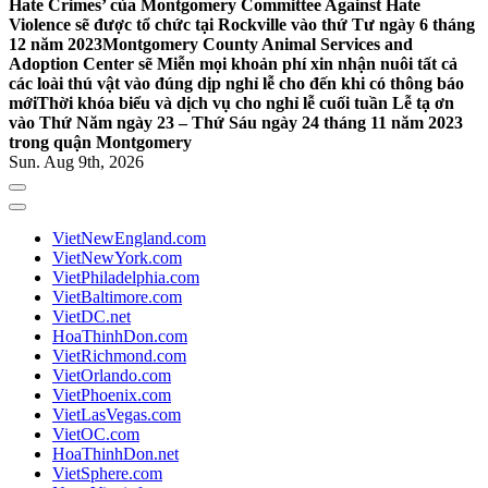
Hate Crimes’ của Montgomery Committee Against Hate
Violence sẽ được tổ chức tại Rockville vào thứ Tư ngày 6 tháng
12 năm 2023
Montgomery County Animal Services and
Adoption Center sẽ Miễn mọi khoản phí xin nhận nuôi tất cả
các loài thú vật vào đúng dịp nghỉ lễ cho đến khi có thông báo
mới
Thời khóa biểu và dịch vụ cho nghỉ lễ cuối tuần Lễ tạ ơn
vào Thứ Năm ngày 23 – Thứ Sáu ngày 24 tháng 11 năm 2023
trong quận Montgomery
Sun. Aug 9th, 2026
VietNewEngland.com
VietNewYork.com
VietPhiladelphia.com
VietBaltimore.com
VietDC.net
HoaThinhDon.com
VietRichmond.com
VietOrlando.com
VietPhoenix.com
VietLasVegas.com
VietOC.com
HoaThinhDon.net
VietSphere.com