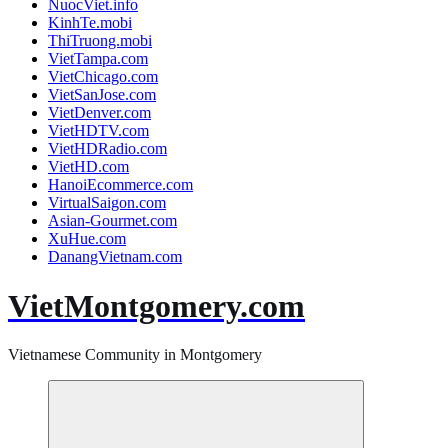
NuocViet.info
KinhTe.mobi
ThiTruong.mobi
VietTampa.com
VietChicago.com
VietSanJose.com
VietDenver.com
VietHDTV.com
VietHDRadio.com
VietHD.com
HanoiEcommerce.com
VirtualSaigon.com
Asian-Gourmet.com
XuHue.com
DanangVietnam.com
VietMontgomery.com
Vietnamese Community in Montgomery