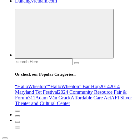
DanangVietnam.com
Search
for:
Or check our Popular Categories...
“HalloWheaton”
“HalloWheaton” Bar Hop
2014
2014
Maryland Tet Festival
2024 Community Resource Fair &
Forum
311
Adam Văn Grack
Affordable Care Act
AFI Silver
Theater and Cultural Center