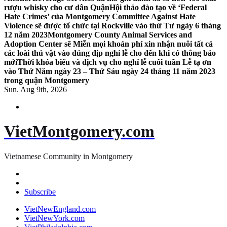
rượu whisky cho cư dân Quận
Hội thảo đào tạo về ‘Federal
Hate Crimes’ của Montgomery Committee Against Hate
Violence sẽ được tổ chức tại Rockville vào thứ Tư ngày 6 tháng
12 năm 2023
Montgomery County Animal Services and
Adoption Center sẽ Miễn mọi khoản phí xin nhận nuôi tất cả
các loài thú vật vào đúng dịp nghỉ lễ cho đến khi có thông báo
mới
Thời khóa biểu và dịch vụ cho nghỉ lễ cuối tuần Lễ tạ ơn
vào Thứ Năm ngày 23 – Thứ Sáu ngày 24 tháng 11 năm 2023
trong quận Montgomery
Sun. Aug 9th, 2026
VietMontgomery.com
Vietnamese Community in Montgomery
Subscribe
VietNewEngland.com
VietNewYork.com