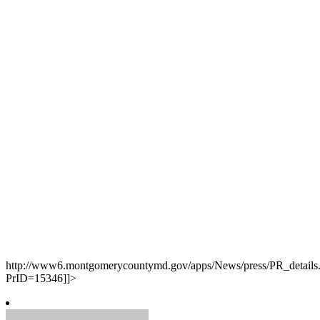
http://www6.montgomerycountymd.gov/apps/News/press/PR_details
PrID=15346]]>