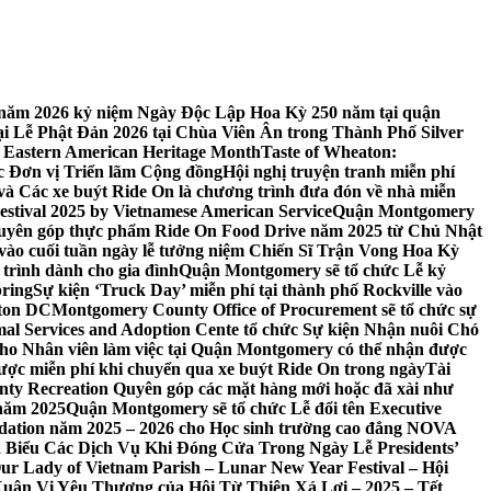
 7 năm 2026 kỷ niệm Ngày Độc Lập Hoa Kỳ 250 năm tại quận
 Lễ Phật Đản 2026 tại Chùa Viên Ân trong Thành Phố Silver
 Eastern American Heritage Month
Taste of Wheaton:
c Đơn vị Triển lãm Cộng đồng
Hội nghị truyện tranh miễn phí
ft và Các xe buýt Ride On là chương trình đưa đón về nhà miễn
stival 2025 by Vietnamese American Service
Quận Montgomery
uyên góp thực phẩm Ride On Food Drive năm 2025 từ Chủ Nhật
vào cuối tuần ngày lễ tưởng niệm Chiến Sĩ Trận Vong Hoa Kỳ
 trình dành cho gia đình
Quận Montgomery sẽ tổ chức Lễ kỷ
pring
Sự kiện ‘Truck Day’ miễn phí tại thành phố Rockville vào
gton DC
Montgomery County Office of Procurement sẽ tổ chức sự
l Services and Adoption Cente tổ chức Sự kiện Nhận nuôi Chó
o Nhân viên làm việc tại Quận Montgomery có thể nhận được
ược miễn phí khi chuyển qua xe buýt Ride On trong ngày
Tài
y Recreation Quyên góp các mặt hàng mới hoặc đã xài như
 năm 2025
Quận Montgomery sẽ tổ chức Lễ đổi tên Executive
ation năm 2025 – 2026 cho Học sinh trường cao đẳng NOVA
iểu Các Dịch Vụ Khi Đóng Cửa Trong Ngày Lễ Presidents’
 Our Lady of Vietnam Parish – Lunar New Year Festival – Hội
uân Vị Yêu Thương của Hội Từ Thiện Xá Lợi – 2025 – Tết