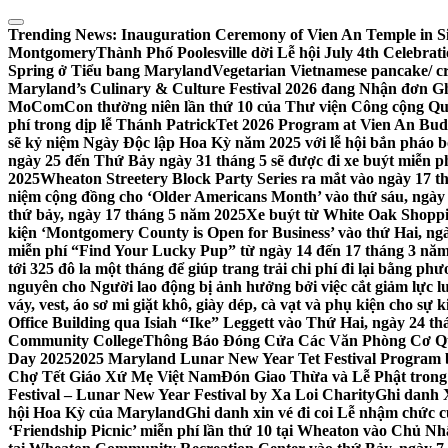
Skip
to
Trending News:
Inauguration Ceremony of Vien An Temple in Si
content
Montgomery
Thành Phố Poolesville dời Lễ hội July 4th Celebra
Spring ở Tiểu bang Maryland
Vegetarian Vietnamese pancake/ c
Maryland’s Culinary & Culture Festival 2026 đang Nhận đơn G
MoComCon thường niên lần thứ 10 của Thư viện Công cộng Q
phí trong dịp lễ Thánh Patrick
Tet 2026 Program at Vien An Budd
sẽ kỷ niệm Ngày Độc lập Hoa Kỳ năm 2025 với lễ hội bắn pháo b
ngày 25 đến Thứ Bảy ngày 31 tháng 5 sẽ được đi xe buýt miễn p
2025
Wheaton Streetery Block Party Series ra mắt vào ngày 17 thá
niệm cộng đồng cho ‘Older Americans Month’ vào thứ sáu, ngày 
thứ bảy, ngày 17 tháng 5 năm 2025
Xe buýt từ White Oak Shopp
kiện ‘Montgomery County is Open for Business’ vào thứ Hai, ngà
miễn phí “Find Your Lucky Pup” từ ngày 14 đến 17 tháng 3 nă
tới 325 đô la một tháng để giúp trang trải chi phí đi lại bằng ph
nguyên cho Người lao động bị ảnh hưởng bởi việc cắt giảm lực
váy, vest, áo sơ mi giặt khô, giày dép, cà vạt và phụ kiện cho s
Office Building qua Isiah “Ike” Leggett vào Thứ Hai, ngày 24 t
Community College
Thông Báo Đóng Cửa Các Văn Phòng Cơ Qua
Day 2025
2025 Maryland Lunar New Year Tet Festival Program 
Chợ Tết Giáo Xứ Mẹ Việt Nam
Đón Giao Thừa và Lễ Phật trong
Festival – Lunar New Year Festival by Xa Loi Charity
Ghi danh 
hội Hoa Kỳ của Maryland
Ghi danh xin vé đi coi Lễ nhậm chức
‘Friendship Picnic’ miễn phí lần thứ 10 tại Wheaton vào Chủ Nh