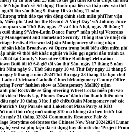
ery từ 18 tuổi đến 25 tuổi có thể gửi thiết kế cho Cuộc thi biểu
c tế Nhận thức về Sử dụng Thuốc quá liều và thắp nến vào thứ
 người lớn vào tháng 9, tháng 10 và tháng 11 năm
hương trình đào tạo vận động chính sách miễn phí
Thư viện
 Miễn phí ‘Just for the Record-A Vinyl Day’ với Johnny Juice
am quan vào Thứ Bảy ngày 27 và Chủ Nhật, ngày 28 tháng 7
 cuối tháng 9
“Afro-Latin Dance Party” miễn phí tại Veterans
cy Management and Homeland Security Thông Báo về nhiệt độ
ritage Festival Fireworks
Quận Montgomery sẽ công nhận
át từ sân khấu Broadway và Opera trong buổi biểu diễn miễn phí
 nhật về thời tiết khắc nghiệt và Kêu gọi người dân tránh xa
2024 tại County’s Executive Office Building
Celebration
own Buổi tối từ 6-8 giờ tối vào thứ Sáu, ngày 17 tháng 5 năm
hứ Năm ngày 9 , Thứ Sáu ngày 10 và Thứ Bảy ngày 11 tháng 5
m ngày 9 tháng 5 năm 2024
Thứ Ba ngày 23 tháng 4 là hạn chót
 Lady of Vietnam Catholic Church
Montgomery County Office
Spring Fever’ fashion show at Montgomery Mall
Kỷ niệm
ành phố Rockville sẽ tặng Steering Wheel Locks miễn phí vào
thi video ‘Heads Up, Phones Down’ dành cho thanh thiếu niên
u ngày 10 tháng 3 lúc 1 giờ chiều
Quận Montgomery mở các
 Patrick’s Day Parade and Lakefront Plaza Party at RIO
ời nuôi thú cưng mới xuống $10 mà không cần hẹn trước bắt
đến ngày 31 tháng 3
2024 Community Resource Fair &
llage Storytime celebrates the Chinese New Year 2024
2024 Lunar
y, bộ vest và phụ kiện đã sử dụng hay đồ mới cho ‘Project Prom