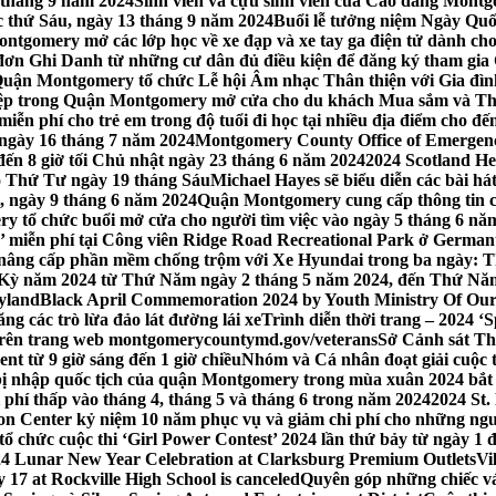
 tháng 9 năm 2024
Sinh viên và cựu sinh viên của Cao đẳng Montgom
ớc thứ Sáu, ngày 13 tháng 9 năm 2024
Buổi lễ tưởng niệm Ngày Quố
tgomery mở các lớp học về xe đạp và xe tay ga điện tử dành cho
 Ghi Danh từ những cư dân đủ điều kiện để đăng ký tham gia C
uận Montgomery tổ chức Lễ hội Âm nhạc Thân thiện với Gia đình,
iệp trong Quận Montgomery mở cửa cho du khách Mua sắm và Th
ễn phí cho trẻ em trong độ tuổi đi học tại nhiều địa điểm cho đến
ào ngày 16 tháng 7 năm 2024
Montgomery County Office of Emergen
đến 8 giờ tối Chủ nhật ngày 23 tháng 6 năm 2024
2024 Scotland He
vào Thứ Tư ngày 19 tháng Sáu
Michael Hayes sẽ biểu diễn các bài h
, ngày 9 tháng 6 năm 2024
Quận Montgomery cung cấp thông tin cập
 tổ chức buổi mở cửa cho người tìm việc vào ngày 5 tháng 6 năm 
o’ miễn phí tại Công viên Ridge Road Recreational Park ở Germant
nâng cấp phần mềm chống trộm với Xe Hyundai trong ba ngày: T
 Kỳ năm 2024 từ Thứ Năm ngày 2 tháng 5 năm 2024, đến Thứ Nă
yland
Black April Commemoration 2024 by Youth Ministry Of Our
g các trò lừa đảo lát đường lái xe
Trình diễn thời trang – 2024 ‘
 trên trang web montgomerycountymd.gov/veterans
Sở Cảnh sát Th
nt từ 9 giờ sáng đến 1 giờ chiều
Nhóm và Cá nhân đoạt giải cuộc 
 nhập quốc tịch của quận Montgomery trong mùa xuân 2024 bắt đầ
i phí thấp vào tháng 4, tháng 5 và tháng 6 trong năm 2024
2024 St.
n Center kỷ niệm 10 năm phục vụ và giảm chi phí cho những ngư
 chức cuộc thi ‘Girl Power Contest’ 2024 lần thứ bảy từ ngày 1 
4 Lunar New Year Celebration at Clarksburg Premium Outlets
Vi
17 at Rockville High School is canceled
Quyên góp những chiếc vá