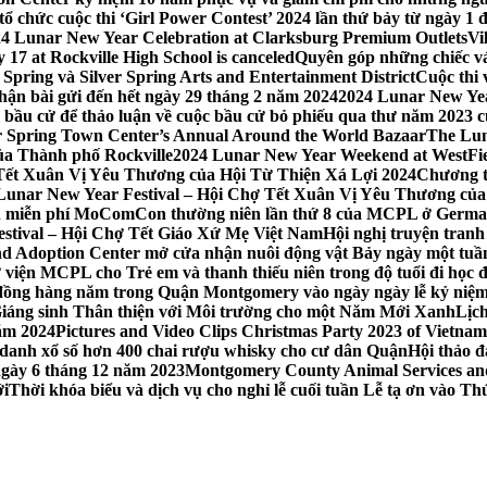
 chức cuộc thi ‘Girl Power Contest’ 2024 lần thứ bảy từ ngày 1 
4 Lunar New Year Celebration at Clarksburg Premium Outlets
Vi
17 at Rockville High School is canceled
Quyên góp những chiếc vá
Spring và Silver Spring Arts and Entertainment District
Cuộc thi
hận bài gửi đến hết ngày 29 tháng 2 năm 2024
2024 Lunar New Yea
sau bầu cử để thảo luận về cuộc bầu cử bỏ phiếu qua thư năm 2023
r Spring Town Center’s Annual Around the World Bazaar
The Lun
ủa Thành phố Rockville
2024 Lunar New Year Weekend at WestFi
 Tết Xuân Vị Yêu Thương của Hội Từ Thiện Xá Lợi 2024
Chương tr
– Lunar New Year Festival – Hội Chợ Tết Xuân Vị Yêu Thương củ
nh miễn phí MoComCon thường niên lần thứ 8 của MCPL ở German
Festival – Hội Chợ Tết Giáo Xứ Mẹ Việt Nam
Hội nghị truyện tran
d Adoption Center mở cửa nhận nuôi động vật Bảy ngày một tuần
iện MCPL cho Trẻ em và thanh thiếu niên trong độ tuổi đi học đ
đồng hàng năm trong Quận Montgomery vào ngày ngày lễ kỷ niệm
Giáng sinh Thân thiện với Môi trường cho một Năm Mới Xanh
Lịc
ăm 2024
Pictures and Video Clips Christmas Party 2023 of Vietna
 danh xổ số hơn 400 chai rượu whisky cho cư dân Quận
Hội thảo 
 ngày 6 tháng 12 năm 2023
Montgomery County Animal Services and 
ới
Thời khóa biểu và dịch vụ cho nghỉ lễ cuối tuần Lễ tạ ơn vào 