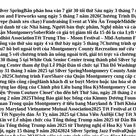
lver Spring
Bắn pháo hoa vào 7 giờ 30 tối thứ Sáu ngày 3 tháng
tion and Fireworks sang ngày 5 tháng 7 năm 2026
Chương Trình Đại
repe (bánh xèo chay) Fundraising Event at Viên Ân Temple
Middle
hi danh từ các Nhà hàng, Người bán thực phẩm, Nghệ nhân và cá
uận Montgomery
SoberRide có giá trị giảm tối đa 15 đô la của Ly
hist Association
Tết Trung Thu – Moon Festival – Mid-Autumn Fe
ông vào thứ sáu ngày 4 và thứ bảy ngày 5 tháng 7
Chương trình q
hí
7 hồ bơi ngoài trời của Montgomery County Recreation mở cửa 
ng 5 với chương trình ăn uống ngoài trời, giải trí trực và chương
30 tháng 5 tại White Oak Senior Center trong thành phố Silver S
ing Center tham dự Đại Lễ Phật Đản tổ chức tại Thủ Đô Washin
y 31 tháng 3 năm 2025 tại Silver Spring
Montgomery County Anima
m 2025
Chương trình FareShare của Quận Montgomery cung cấp ch
ương tiện công cộng
Hành khách đi xe buýt Metro hoặc tàu hỏa sẽ đ
 lượng lao động của Chính phủ Liên bang Hoa Kỳ
Montgomery Count
ự kiện ‘Prom Couture Closet’ cho đến hết Thứ Sáu, ngày 28 tháng 2
háng 2 năm 2025
Thông Báo giải học bổng của Kimmy Dương Found
n Trong quận Montgomery ở tiểu bang Maryland & Thời Khóa B
by Maryland Vietnamese Mutual Association
2025 Tết Festival at
 Tết Nguyên đán Ất Tỵ năm 2025 tại Chùa Viên Ân
Hội Chợ Tết X
Xin vé Lễ nhậm chức của Tổng thống Trump năm 2025 từ Dân Biểu
 của Tổng thống Trump năm 2025 từ Thượng nghị sĩ Hoa Kỳ Van 
ật, ngày 15 tháng 9 năm 2024
2024 Silver Spring Jazz Festival
Quận