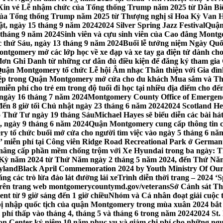
Xin vé Lễ nhậm chức của Tổng thống Trump năm 2025 từ Dân Biểu
 của Tổng thống Trump năm 2025 từ Thượng nghị sĩ Hoa Kỳ Van 
ật, ngày 15 tháng 9 năm 2024
2024 Silver Spring Jazz Festival
Quận
 tháng 9 năm 2024
Sinh viên và cựu sinh viên của Cao đẳng Montgom
ớc thứ Sáu, ngày 13 tháng 9 năm 2024
Buổi lễ tưởng niệm Ngày Quố
tgomery mở các lớp học về xe đạp và xe tay ga điện tử dành cho
 Ghi Danh từ những cư dân đủ điều kiện để đăng ký tham gia C
uận Montgomery tổ chức Lễ hội Âm nhạc Thân thiện với Gia đình,
iệp trong Quận Montgomery mở cửa cho du khách Mua sắm và Th
ễn phí cho trẻ em trong độ tuổi đi học tại nhiều địa điểm cho đến
ào ngày 16 tháng 7 năm 2024
Montgomery County Office of Emergen
đến 8 giờ tối Chủ nhật ngày 23 tháng 6 năm 2024
2024 Scotland He
vào Thứ Tư ngày 19 tháng Sáu
Michael Hayes sẽ biểu diễn các bài h
, ngày 9 tháng 6 năm 2024
Quận Montgomery cung cấp thông tin cập
 tổ chức buổi mở cửa cho người tìm việc vào ngày 5 tháng 6 năm 
o’ miễn phí tại Công viên Ridge Road Recreational Park ở Germant
nâng cấp phần mềm chống trộm với Xe Hyundai trong ba ngày: T
 Kỳ năm 2024 từ Thứ Năm ngày 2 tháng 5 năm 2024, đến Thứ Nă
yland
Black April Commemoration 2024 by Youth Ministry Of Our
g các trò lừa đảo lát đường lái xe
Trình diễn thời trang – 2024 ‘
 trên trang web montgomerycountymd.gov/veterans
Sở Cảnh sát Th
nt từ 9 giờ sáng đến 1 giờ chiều
Nhóm và Cá nhân đoạt giải cuộc 
 nhập quốc tịch của quận Montgomery trong mùa xuân 2024 bắt đầ
i phí thấp vào tháng 4, tháng 5 và tháng 6 trong năm 2024
2024 St.
n Center kỷ niệm 10 năm phục vụ và giảm chi phí cho những ngư