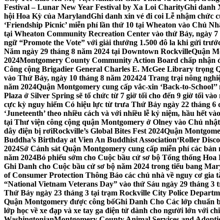
Festival – Lunar New Year Festival by Xa Loi Charity
Ghi danh 
hội Hoa Kỳ của Maryland
Ghi danh xin vé đi coi Lễ nhậm chức
‘Friendship Picnic’ miễn phí lần thứ 10 tại Wheaton vào Chủ Nh
tại Wheaton Community Recreation Center vào thứ Bảy, ngày 7
ngữ “Promote the Vote” với giải thưởng 1.500 đô la khi gửi trư
Năm ngày 29 tháng 8 năm 2024 tại Downtown Rockville
Quận Mon
2024
Montgomery County Community Action Board chấp nhận đơn
Công cộng Brigadier General Charles E. McGee Library trọng Q
vào Thứ Bảy, ngày 10 tháng 8 năm 2024
24 Trang trại nông ngh
năm 2024
Quận Montgomery cung cấp vắc-xin ‘Back-to-School’’ mi
Plaza ở Silver Spring sẽ tổ chức từ 7 giờ tối cho đến 9 giờ tối v
cực kỳ nguy hiểm Có hiệu lực từ trưa Thứ Bảy ngày 22 tháng 6 
‘Juneteenth’ theo nhiều cách và với nhiều lễ kỷ niệm, hầu hết 
tại Thư viện công cộng quận Montgomery ở Olney vào Chủ nhật
dây điện bị rơi
Rockville’s Global Bites Fest 2024
Quận Montgomery
Buddha’s Birthday at Vien An Buddhist Association
‘Roller Disc
2024
Sở Cảnh sát Quận Montgomery cung cấp miễn phí các bản 
năm 2024
Bỏ phiếu sớm cho Cuộc bầu cử sơ bộ Tổng thống Hoa
Ghi Danh cho Cuộc bầu cử sơ bộ năm 2024 trong tiểu bang Mar
of Consumer Protection Thông Báo các chủ nhà về nguy cơ gia tăn
“National Vietnam Veterans Day” vào thứ Sáu ngày 29 tháng 3
Thứ Bảy ngày 23 tháng 3 tại trạm Rockville City Police Departme
Quận Montgomery được công bố
Ghi Danh Cho Các lớp chuẩn bị
lớp học về xe đạp và xe tay ga điện tử dành cho người lớn với ch
Washingtonian
Montgomery County Animal Services and Adoptio