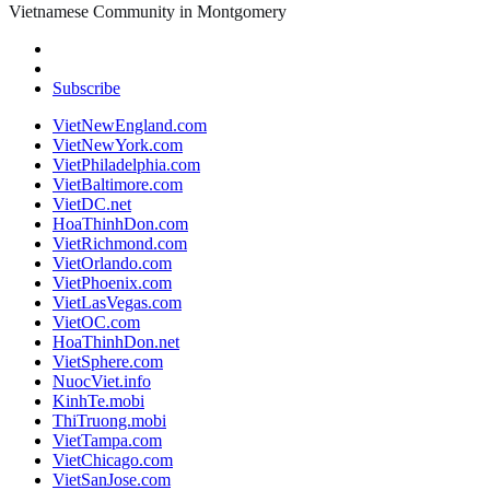
Vietnamese Community in Montgomery
Subscribe
VietNewEngland.com
VietNewYork.com
VietPhiladelphia.com
VietBaltimore.com
VietDC.net
HoaThinhDon.com
VietRichmond.com
VietOrlando.com
VietPhoenix.com
VietLasVegas.com
VietOC.com
HoaThinhDon.net
VietSphere.com
NuocViet.info
KinhTe.mobi
ThiTruong.mobi
VietTampa.com
VietChicago.com
VietSanJose.com