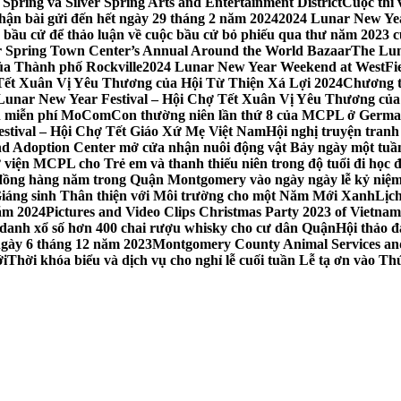
Spring và Silver Spring Arts and Entertainment District
Cuộc thi
hận bài gửi đến hết ngày 29 tháng 2 năm 2024
2024 Lunar New Yea
sau bầu cử để thảo luận về cuộc bầu cử bỏ phiếu qua thư năm 2023
r Spring Town Center’s Annual Around the World Bazaar
The Lun
ủa Thành phố Rockville
2024 Lunar New Year Weekend at WestFi
 Tết Xuân Vị Yêu Thương của Hội Từ Thiện Xá Lợi 2024
Chương tr
– Lunar New Year Festival – Hội Chợ Tết Xuân Vị Yêu Thương củ
nh miễn phí MoComCon thường niên lần thứ 8 của MCPL ở German
Festival – Hội Chợ Tết Giáo Xứ Mẹ Việt Nam
Hội nghị truyện tran
d Adoption Center mở cửa nhận nuôi động vật Bảy ngày một tuần
iện MCPL cho Trẻ em và thanh thiếu niên trong độ tuổi đi học đ
đồng hàng năm trong Quận Montgomery vào ngày ngày lễ kỷ niệm
Giáng sinh Thân thiện với Môi trường cho một Năm Mới Xanh
Lịc
ăm 2024
Pictures and Video Clips Christmas Party 2023 of Vietna
 danh xổ số hơn 400 chai rượu whisky cho cư dân Quận
Hội thảo 
 ngày 6 tháng 12 năm 2023
Montgomery County Animal Services and 
ới
Thời khóa biểu và dịch vụ cho nghỉ lễ cuối tuần Lễ tạ ơn vào 