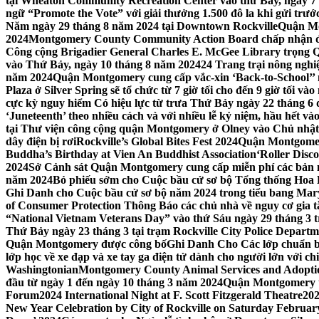
tại Wheaton Community Recreation Center vào thứ Bảy, ngày 7
ngữ “Promote the Vote” với giải thưởng 1.500 đô la khi gửi trư
Năm ngày 29 tháng 8 năm 2024 tại Downtown Rockville
Quận Mon
2024
Montgomery County Community Action Board chấp nhận đơn
Công cộng Brigadier General Charles E. McGee Library trọng Q
vào Thứ Bảy, ngày 10 tháng 8 năm 2024
24 Trang trại nông ngh
năm 2024
Quận Montgomery cung cấp vắc-xin ‘Back-to-School’’ mi
Plaza ở Silver Spring sẽ tổ chức từ 7 giờ tối cho đến 9 giờ tối v
cực kỳ nguy hiểm Có hiệu lực từ trưa Thứ Bảy ngày 22 tháng 6 
‘Juneteenth’ theo nhiều cách và với nhiều lễ kỷ niệm, hầu hết 
tại Thư viện công cộng quận Montgomery ở Olney vào Chủ nhật
dây điện bị rơi
Rockville’s Global Bites Fest 2024
Quận Montgomery
Buddha’s Birthday at Vien An Buddhist Association
‘Roller Disc
2024
Sở Cảnh sát Quận Montgomery cung cấp miễn phí các bản 
năm 2024
Bỏ phiếu sớm cho Cuộc bầu cử sơ bộ Tổng thống Hoa
Ghi Danh cho Cuộc bầu cử sơ bộ năm 2024 trong tiểu bang Mar
of Consumer Protection Thông Báo các chủ nhà về nguy cơ gia tăn
“National Vietnam Veterans Day” vào thứ Sáu ngày 29 tháng 3
Thứ Bảy ngày 23 tháng 3 tại trạm Rockville City Police Departme
Quận Montgomery được công bố
Ghi Danh Cho Các lớp chuẩn bị
lớp học về xe đạp và xe tay ga điện tử dành cho người lớn với ch
Washingtonian
Montgomery County Animal Services and Adoptio
đầu từ ngày 1 đến ngày 10 tháng 3 năm 2024
Quận Montgomery tổ
Forum
2024 International Night at F. Scott Fitzgerald Theatre
202
New Year Celebration by City of Rockville on Saturday February 