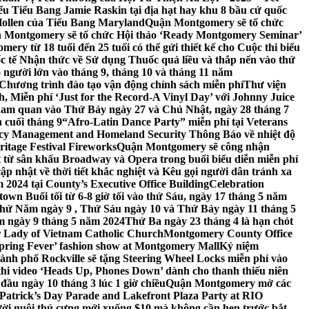
 Tiểu Bang Jamie Raskin tại địa hạt hay khu 8 bầu cử quốc
Hollen của Tiểu Bang Maryland
Quận Montgomery sẽ tổ chức
 Montgomery sẽ tổ chức Hội thảo ‘Ready Montgomery Seminar’
ery từ 18 tuổi đến 25 tuổi có thể gửi thiết kế cho Cuộc thi biểu
c tế Nhận thức về Sử dụng Thuốc quá liều và thắp nến vào thứ
 người lớn vào tháng 9, tháng 10 và tháng 11 năm
hương trình đào tạo vận động chính sách miễn phí
Thư viện
 Miễn phí ‘Just for the Record-A Vinyl Day’ với Johnny Juice
am quan vào Thứ Bảy ngày 27 và Chủ Nhật, ngày 28 tháng 7
 cuối tháng 9
“Afro-Latin Dance Party” miễn phí tại Veterans
cy Management and Homeland Security Thông Báo về nhiệt độ
ritage Festival Fireworks
Quận Montgomery sẽ công nhận
át từ sân khấu Broadway và Opera trong buổi biểu diễn miễn phí
 nhật về thời tiết khắc nghiệt và Kêu gọi người dân tránh xa
2024 tại County’s Executive Office Building
Celebration
own Buổi tối từ 6-8 giờ tối vào thứ Sáu, ngày 17 tháng 5 năm
hứ Năm ngày 9 , Thứ Sáu ngày 10 và Thứ Bảy ngày 11 tháng 5
m ngày 9 tháng 5 năm 2024
Thứ Ba ngày 23 tháng 4 là hạn chót
 Lady of Vietnam Catholic Church
Montgomery County Office
Spring Fever’ fashion show at Montgomery Mall
Kỷ niệm
ành phố Rockville sẽ tặng Steering Wheel Locks miễn phí vào
thi video ‘Heads Up, Phones Down’ dành cho thanh thiếu niên
u ngày 10 tháng 3 lúc 1 giờ chiều
Quận Montgomery mở các
 Patrick’s Day Parade and Lakefront Plaza Party at RIO
ời nuôi thú cưng mới xuống $10 mà không cần hẹn trước bắt