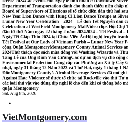
Dress’ 2024
Các events cho Ngày lễ tình nhân ở Downtown Silver 
Department of Transportation dành cho thanh thiếu niên chấp n
Board of Supervisors of Elections sẽ tổ chức diễn đàn thứ hai 
New Year Lion Dance with Hung Ci Lion Dance Troupe at Silve
Lunar New Year Celebration – 2024 – Lễ đón Tết Nguyên đán c
Celebration at WestField Montgomery Mall
Video clips Hội Chợ
đầu từ thứ Năm ngày 22 tháng 2 năm 2024
2024 – Tết Festival 
NgàyTết Giáp Thìn 2024 tại Chùa Viên Ân
Hội nghị truyện tra
Tết Festival at Our Lady of Vietnam Parish – Lunar New Year 
cộng Quận Montgomery
Montgomery County Animal Services an
2024
Thử thách đọc sách mùa đông với Washing Wizards và Thư v
Tang Lễ của Ông Đinh Văn Cương
Các dự án dịch vụ cho cộng 
Environmental Protection Cung cấp các Phương án Xử lý Cây 
nhật, ngày 31 tháng 12 Năm 2023 và Thứ Hai, ngày 1 tháng 1 N
Đốn
Montgomery County’s Alcohol Beverage Services đã mở ghi
Against Hate Violence sẽ được tổ chức tại Rockville vào thứ Tư
các loài thú vật vào đúng dịp nghỉ lễ cho đến khi có thông báo m
quận Montgomery
Sat. Aug 8th, 2026
VietMontgomery.com