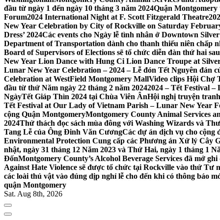
đầu từ ngày 1 đến ngày 10 tháng 3 năm 2024
Quận Montgomery tổ
Forum
2024 International Night at F. Scott Fitzgerald Theatre
202
New Year Celebration by City of Rockville on Saturday February 
Dress’ 2024
Các events cho Ngày lễ tình nhân ở Downtown Silver 
Department of Transportation dành cho thanh thiếu niên chấp n
Board of Supervisors of Elections sẽ tổ chức diễn đàn thứ hai 
New Year Lion Dance with Hung Ci Lion Dance Troupe at Silve
Lunar New Year Celebration – 2024 – Lễ đón Tết Nguyên đán c
Celebration at WestField Montgomery Mall
Video clips Hội Chợ
đầu từ thứ Năm ngày 22 tháng 2 năm 2024
2024 – Tết Festival 
NgàyTết Giáp Thìn 2024 tại Chùa Viên Ân
Hội nghị truyện tra
Tết Festival at Our Lady of Vietnam Parish – Lunar New Year 
cộng Quận Montgomery
Montgomery County Animal Services an
2024
Thử thách đọc sách mùa đông với Washing Wizards và Thư v
Tang Lễ của Ông Đinh Văn Cương
Các dự án dịch vụ cho cộng 
Environmental Protection Cung cấp các Phương án Xử lý Cây 
nhật, ngày 31 tháng 12 Năm 2023 và Thứ Hai, ngày 1 tháng 1 N
Đốn
Montgomery County’s Alcohol Beverage Services đã mở ghi
Against Hate Violence sẽ được tổ chức tại Rockville vào thứ Tư
các loài thú vật vào đúng dịp nghỉ lễ cho đến khi có thông báo m
quận Montgomery
Sat. Aug 8th, 2026