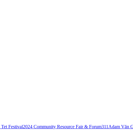
Tet Festival
2024 Community Resource Fair & Forum
311
Adam Văn G