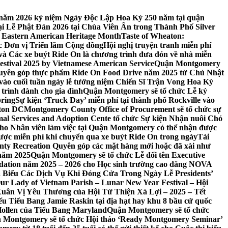
 7 năm 2026 kỷ niệm Ngày Độc Lập Hoa Kỳ 250 năm tại quận
 Lễ Phật Đản 2026 tại Chùa Viên Ân trong Thành Phố Silver
 Eastern American Heritage Month
Taste of Wheaton:
c Đơn vị Triển lãm Cộng đồng
Hội nghị truyện tranh miễn phí
ft và Các xe buýt Ride On là chương trình đưa đón về nhà miễn
stival 2025 by Vietnamese American Service
Quận Montgomery
uyên góp thực phẩm Ride On Food Drive năm 2025 từ Chủ Nhật
vào cuối tuần ngày lễ tưởng niệm Chiến Sĩ Trận Vong Hoa Kỳ
 trình dành cho gia đình
Quận Montgomery sẽ tổ chức Lễ kỷ
pring
Sự kiện ‘Truck Day’ miễn phí tại thành phố Rockville vào
gton DC
Montgomery County Office of Procurement sẽ tổ chức sự
l Services and Adoption Cente tổ chức Sự kiện Nhận nuôi Chó
o Nhân viên làm việc tại Quận Montgomery có thể nhận được
ược miễn phí khi chuyển qua xe buýt Ride On trong ngày
Tài
y Recreation Quyên góp các mặt hàng mới hoặc đã xài như
 năm 2025
Quận Montgomery sẽ tổ chức Lễ đổi tên Executive
ation năm 2025 – 2026 cho Học sinh trường cao đẳng NOVA
iểu Các Dịch Vụ Khi Đóng Cửa Trong Ngày Lễ Presidents’
 Our Lady of Vietnam Parish – Lunar New Year Festival – Hội
uân Vị Yêu Thương của Hội Từ Thiện Xá Lợi – 2025 – Tết
 Tiểu Bang Jamie Raskin tại địa hạt hay khu 8 bầu cử quốc
Hollen của Tiểu Bang Maryland
Quận Montgomery sẽ tổ chức
 Montgomery sẽ tổ chức Hội thảo ‘Ready Montgomery Seminar’