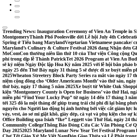
Trending News:
Inauguration Ceremony of Vien An Temple in Si
Montgomery
Thành Phố Poolesville dời Lễ hội July 4th Celebra
Spring ở Tiểu bang Maryland
Vegetarian Vietnamese pancake/ c
Maryland’s Culinary & Culture Festival 2026 đang Nhận đơn G
MoComCon thường niên lần thứ 10 của Thư viện Công cộng Q
phí trong dịp lễ Thánh Patrick
Tet 2026 Program at Vien An Budd
sẽ kỷ niệm Ngày Độc lập Hoa Kỳ năm 2025 với lễ hội bắn pháo b
ngày 25 đến Thứ Bảy ngày 31 tháng 5 sẽ được đi xe buýt miễn p
2025
Wheaton Streetery Block Party Series ra mắt vào ngày 17 thá
niệm cộng đồng cho ‘Older Americans Month’ vào thứ sáu, ngày 
thứ bảy, ngày 17 tháng 5 năm 2025
Xe buýt từ White Oak Shopp
kiện ‘Montgomery County is Open for Business’ vào thứ Hai, ngà
miễn phí “Find Your Lucky Pup” từ ngày 14 đến 17 tháng 3 nă
tới 325 đô la một tháng để giúp trang trải chi phí đi lại bằng ph
nguyên cho Người lao động bị ảnh hưởng bởi việc cắt giảm lực
váy, vest, áo sơ mi giặt khô, giày dép, cà vạt và phụ kiện cho s
Office Building qua Isiah “Ike” Leggett vào Thứ Hai, ngày 24 t
Community College
Thông Báo Đóng Cửa Các Văn Phòng Cơ Qua
Day 2025
2025 Maryland Lunar New Year Tet Festival Program 
Chợ Tết Giáo Xứ Mẹ Việt Nam
Đón Giao Thừa và Lễ Phật trong