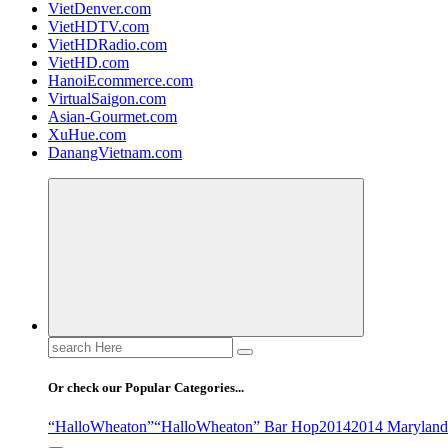
VietDenver.com
VietHDTV.com
VietHDRadio.com
VietHD.com
HanoiEcommerce.com
VirtualSaigon.com
Asian-Gourmet.com
XuHue.com
DanangVietnam.com
Search
for:
Or check our Popular Categories...
“HalloWheaton”
“HalloWheaton” Bar Hop
2014
2014 Maryland 