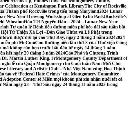
 video ‘Heads Up, Phones Dow’ của Montgomery County
r Celebration at Kensington Park Library
The City of Rockville
 của Thành phố Rockville trong tiểu bang Maryland
2024 Lunar
ar New Year Drawing Workshop at Glen Echo Park!
Rockville’s
eld Wheaton
Đón Tết Nguyên Đán – 2024 – Lunar New Year
ình Tự quản lý Bệnh tiểu đường miễn phí kéo dài sáu tuần bắt
a Hội Từ Thiện Xá Lợi –
Đón Giao Thừa và Lễ Phật trong
town được dời lại vào Thứ Bảy, ngày 2 tháng 3 năm 2024
2024
h miễn phí MoComCon thường niên lần thứ 8 của Thư viện Công
 mà không cần hẹn trước bắt đầu từ ngày 14 tháng 1 năm
ến hết ngày 20 tháng 3 năm 2024
Cáo Phó và Chương Trình
 Dr. Martin Luther King, Jr
Montgomery County Department of
h nghỉ lễ của Quận Montgomery cho Cuối tuần Năm Mới Chủ
mese Literary and Artistic Club – Nhà Việt Nam vùng Hoa Thịnh
đào tạo về ‘Federal Hate Crimes’ của Montgomery Committee
Adoption Center sẽ Miễn mọi khoản phí xin nhận nuôi tất cả
Thứ Năm ngày 23 – Thứ Sáu ngày 24 tháng 11 năm 2023 trong