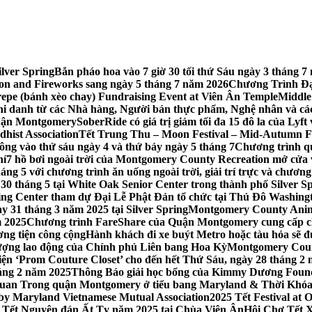
lver Spring
Bắn pháo hoa vào 7 giờ 30 tối thứ Sáu ngày 3 tháng
tion and Fireworks sang ngày 5 tháng 7 năm 2026
Chương Trình Đại
repe (bánh xèo chay) Fundraising Event at Viên Ân Temple
Middle
hi danh từ các Nhà hàng, Người bán thực phẩm, Nghệ nhân và cá
uận Montgomery
SoberRide có giá trị giảm tối đa 15 đô la của Ly
hist Association
Tết Trung Thu – Moon Festival – Mid-Autumn Fe
ông vào thứ sáu ngày 4 và thứ bảy ngày 5 tháng 7
Chương trình q
hí
7 hồ bơi ngoài trời của Montgomery County Recreation mở cửa 
ng 5 với chương trình ăn uống ngoài trời, giải trí trực và chương
30 tháng 5 tại White Oak Senior Center trong thành phố Silver S
ing Center tham dự Đại Lễ Phật Đản tổ chức tại Thủ Đô Washin
y 31 tháng 3 năm 2025 tại Silver Spring
Montgomery County Anima
m 2025
Chương trình FareShare của Quận Montgomery cung cấp ch
ương tiện công cộng
Hành khách đi xe buýt Metro hoặc tàu hỏa sẽ đ
 lượng lao động của Chính phủ Liên bang Hoa Kỳ
Montgomery Count
ự kiện ‘Prom Couture Closet’ cho đến hết Thứ Sáu, ngày 28 tháng 2
háng 2 năm 2025
Thông Báo giải học bổng của Kimmy Dương Found
n Trong quận Montgomery ở tiểu bang Maryland & Thời Khóa B
by Maryland Vietnamese Mutual Association
2025 Tết Festival at
 Tết Nguyên đán Ất Tỵ năm 2025 tại Chùa Viên Ân
Hội Chợ Tết X