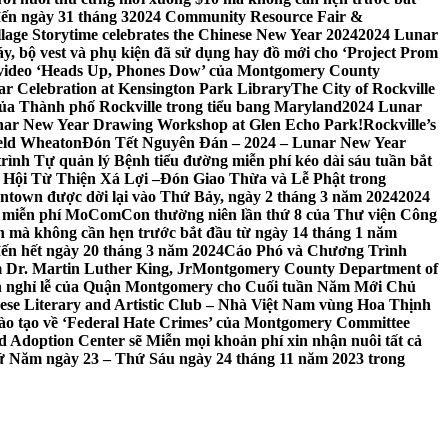
đến ngày 31 tháng 3
2024 Community Resource Fair &
llage Storytime celebrates the Chinese New Year 2024
2024 Lunar
y, bộ vest và phụ kiện đã sử dụng hay đồ mới cho ‘Project Prom
 video ‘Heads Up, Phones Dow’ của Montgomery County
r Celebration at Kensington Park Library
The City of Rockville
 của Thành phố Rockville trong tiểu bang Maryland
2024 Lunar
ar New Year Drawing Workshop at Glen Echo Park!
Rockville’s
eld Wheaton
Đón Tết Nguyên Đán – 2024 – Lunar New Year
ình Tự quản lý Bệnh tiểu đường miễn phí kéo dài sáu tuần bắt
a Hội Từ Thiện Xá Lợi –
Đón Giao Thừa và Lễ Phật trong
town được dời lại vào Thứ Bảy, ngày 2 tháng 3 năm 2024
2024
h miễn phí MoComCon thường niên lần thứ 8 của Thư viện Công
 mà không cần hẹn trước bắt đầu từ ngày 14 tháng 1 năm
ến hết ngày 20 tháng 3 năm 2024
Cáo Phó và Chương Trình
 Dr. Martin Luther King, Jr
Montgomery County Department of
h nghỉ lễ của Quận Montgomery cho Cuối tuần Năm Mới Chủ
mese Literary and Artistic Club – Nhà Việt Nam vùng Hoa Thịnh
đào tạo về ‘Federal Hate Crimes’ của Montgomery Committee
Adoption Center sẽ Miễn mọi khoản phí xin nhận nuôi tất cả
Thứ Năm ngày 23 – Thứ Sáu ngày 24 tháng 11 năm 2023 trong