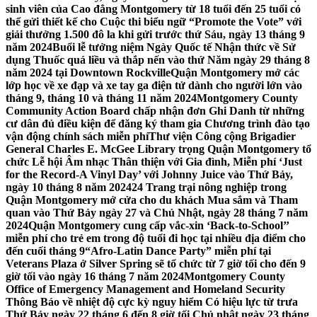
sinh viên của Cao đẳng Montgomery từ 18 tuổi đến 25 tuổi có
thể gửi thiết kế cho Cuộc thi biểu ngữ “Promote the Vote” với
giải thưởng 1.500 đô la khi gửi trước thứ Sáu, ngày 13 tháng 9
năm 2024
Buổi lễ tưởng niệm Ngày Quốc tế Nhận thức về Sử
dụng Thuốc quá liều và thắp nến vào thứ Năm ngày 29 tháng 8
năm 2024 tại Downtown Rockville
Quận Montgomery mở các
lớp học về xe đạp và xe tay ga điện tử dành cho người lớn vào
tháng 9, tháng 10 và tháng 11 năm 2024
Montgomery County
Community Action Board chấp nhận đơn Ghi Danh từ những
cư dân đủ điều kiện để đăng ký tham gia Chương trình đào tạo
vận động chính sách miễn phí
Thư viện Công cộng Brigadier
General Charles E. McGee Library trọng Quận Montgomery tổ
chức Lễ hội Âm nhạc Thân thiện với Gia đình, Miễn phí ‘Just
for the Record-A Vinyl Day’ với Johnny Juice vào Thứ Bảy,
ngày 10 tháng 8 năm 2024
24 Trang trại nông nghiệp trong
Quận Montgomery mở cửa cho du khách Mua sắm và Tham
quan vào Thứ Bảy ngày 27 và Chủ Nhật, ngày 28 tháng 7 năm
2024
Quận Montgomery cung cấp vắc-xin ‘Back-to-School’’
miễn phí cho trẻ em trong độ tuổi đi học tại nhiều địa điểm cho
đến cuối tháng 9
“Afro-Latin Dance Party” miễn phí tại
Veterans Plaza ở Silver Spring sẽ tổ chức từ 7 giờ tối cho đến 9
giờ tối vào ngày 16 tháng 7 năm 2024
Montgomery County
Office of Emergency Management and Homeland Security
Thông Báo về nhiệt độ cực kỳ nguy hiểm Có hiệu lực từ trưa
Thứ Bảy ngày 22 tháng 6 đến 8 giờ tối Chủ nhật ngày 23 tháng