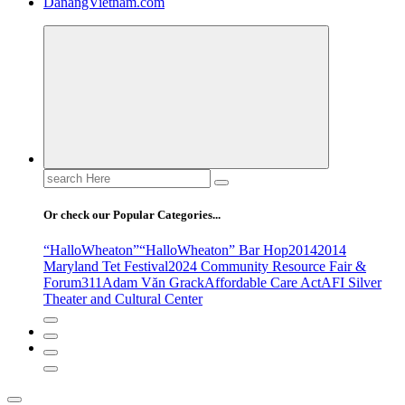
DanangVietnam.com
Search
for:
Or check our Popular Categories...
“HalloWheaton”
“HalloWheaton” Bar Hop
2014
2014
Maryland Tet Festival
2024 Community Resource Fair &
Forum
311
Adam Văn Grack
Affordable Care Act
AFI Silver
Theater and Cultural Center