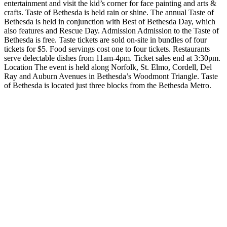
entertainment and visit the kid’s corner for face painting and arts &
crafts. Taste of Bethesda is held rain or shine. The annual Taste of
Bethesda is held in conjunction with Best of Bethesda Day, which
also features and Rescue Day. Admission Admission to the Taste of
Bethesda is free. Taste tickets are sold on-site in bundles of four
tickets for $5. Food servings cost one to four tickets. Restaurants
serve delectable dishes from 11am-4pm. Ticket sales end at 3:30pm.
Location The event is held along Norfolk, St. Elmo, Cordell, Del
Ray and Auburn Avenues in Bethesda’s Woodmont Triangle. Taste
of Bethesda is located just three blocks from the Bethesda Metro.