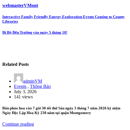
webmasterVMont
Post
Interactive Family Friendly Energy Exploration Events Coming to County
Libraries
navigation
Đi Bộ Đến Trường vào ngày 5 tháng 10!
Related Posts
adminVM
Events
,
Thông Báo
July 3, 2026
141 views
Bắn pháo hoa vào 7 giờ 30 tối thứ Sáu ngày 3 tháng 7 năm 2026 kỷ niệm
Ngày Độc Lập Hoa Kỳ 250 năm tại quận Montgomery
Continue reading