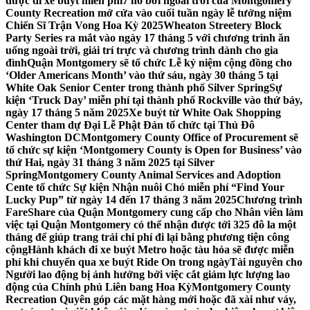
được đi xe buýt miễn phí
7 hồ bơi ngoài trời của Montgomery
County Recreation mở cửa vào cuối tuần ngày lễ tưởng niệm
Chiến Sĩ Trận Vong Hoa Kỳ 2025
Wheaton Streetery Block
Party Series ra mắt vào ngày 17 tháng 5 với chương trình ăn
uống ngoài trời, giải trí trực và chương trình dành cho gia
đình
Quận Montgomery sẽ tổ chức Lễ kỷ niệm cộng đồng cho
‘Older Americans Month’ vào thứ sáu, ngày 30 tháng 5 tại
White Oak Senior Center trong thành phố Silver Spring
Sự
kiện ‘Truck Day’ miễn phí tại thành phố Rockville vào thứ bảy,
ngày 17 tháng 5 năm 2025
Xe buýt từ White Oak Shopping
Center tham dự Đại Lễ Phật Đản tổ chức tại Thủ Đô
Washington DC
Montgomery County Office of Procurement sẽ
tổ chức sự kiện ‘Montgomery County is Open for Business’ vào
thứ Hai, ngày 31 tháng 3 năm 2025 tại Silver
Spring
Montgomery County Animal Services and Adoption
Cente tổ chức Sự kiện Nhận nuôi Chó miễn phí “Find Your
Lucky Pup” từ ngày 14 đến 17 tháng 3 năm 2025
Chương trình
FareShare của Quận Montgomery cung cấp cho Nhân viên làm
việc tại Quận Montgomery có thể nhận được tới 325 đô la một
tháng để giúp trang trải chi phí đi lại bằng phương tiện công
cộng
Hành khách đi xe buýt Metro hoặc tàu hỏa sẽ được miễn
phí khi chuyển qua xe buýt Ride On trong ngày
Tài nguyên cho
Người lao động bị ảnh hưởng bởi việc cắt giảm lực lượng lao
động của Chính phủ Liên bang Hoa Kỳ
Montgomery County
Recreation Quyên góp các mặt hàng mới hoặc đã xài như váy,