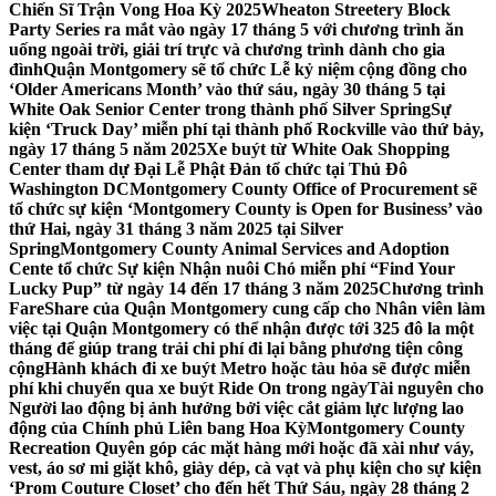
Chiến Sĩ Trận Vong Hoa Kỳ 2025
Wheaton Streetery Block
Party Series ra mắt vào ngày 17 tháng 5 với chương trình ăn
uống ngoài trời, giải trí trực và chương trình dành cho gia
đình
Quận Montgomery sẽ tổ chức Lễ kỷ niệm cộng đồng cho
‘Older Americans Month’ vào thứ sáu, ngày 30 tháng 5 tại
White Oak Senior Center trong thành phố Silver Spring
Sự
kiện ‘Truck Day’ miễn phí tại thành phố Rockville vào thứ bảy,
ngày 17 tháng 5 năm 2025
Xe buýt từ White Oak Shopping
Center tham dự Đại Lễ Phật Đản tổ chức tại Thủ Đô
Washington DC
Montgomery County Office of Procurement sẽ
tổ chức sự kiện ‘Montgomery County is Open for Business’ vào
thứ Hai, ngày 31 tháng 3 năm 2025 tại Silver
Spring
Montgomery County Animal Services and Adoption
Cente tổ chức Sự kiện Nhận nuôi Chó miễn phí “Find Your
Lucky Pup” từ ngày 14 đến 17 tháng 3 năm 2025
Chương trình
FareShare của Quận Montgomery cung cấp cho Nhân viên làm
việc tại Quận Montgomery có thể nhận được tới 325 đô la một
tháng để giúp trang trải chi phí đi lại bằng phương tiện công
cộng
Hành khách đi xe buýt Metro hoặc tàu hỏa sẽ được miễn
phí khi chuyển qua xe buýt Ride On trong ngày
Tài nguyên cho
Người lao động bị ảnh hưởng bởi việc cắt giảm lực lượng lao
động của Chính phủ Liên bang Hoa Kỳ
Montgomery County
Recreation Quyên góp các mặt hàng mới hoặc đã xài như váy,
vest, áo sơ mi giặt khô, giày dép, cà vạt và phụ kiện cho sự kiện
‘Prom Couture Closet’ cho đến hết Thứ Sáu, ngày 28 tháng 2