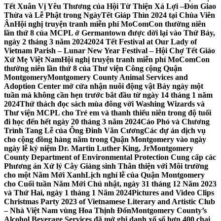
Tết Xuân Vị Yêu Thương của Hội Từ Thiện Xá Lợi –
Đón Giao
Thừa và Lễ Phật trong NgàyTết Giáp Thìn 2024 tại Chùa Viên
Ân
Hội nghị truyện tranh miễn phí MoComCon thường niên
lần thứ 8 của MCPL ở Germantown được dời lại vào Thứ Bảy,
ngày 2 tháng 3 năm 2024
2024 Tết Festival at Our Lady of
Vietnam Parish – Lunar New Year Festival – Hội Chợ Tết Giáo
Xứ Mẹ Việt Nam
Hội nghị truyện tranh miễn phí MoComCon
thường niên lần thứ 8 của Thư viện Công cộng Quận
Montgomery
Montgomery County Animal Services and
Adoption Center mở cửa nhận nuôi động vật Bảy ngày một
tuần mà không cần hẹn trước bắt đầu từ ngày 14 tháng 1 năm
2024
Thử thách đọc sách mùa đông với Washing Wizards và
Thư viện MCPL cho Trẻ em và thanh thiếu niên trong độ tuổi
đi học đến hết ngày 20 tháng 3 năm 2024
Cáo Phó và Chương
Trình Tang Lễ của Ông Đinh Văn Cương
Các dự án dịch vụ
cho cộng đồng hàng năm trong Quận Montgomery vào ngày
ngày lễ kỷ niệm Dr. Martin Luther King, Jr
Montgomery
County Department of Environmental Protection Cung cấp các
Phương án Xử lý Cây Giáng sinh Thân thiện với Môi trường
cho một Năm Mới Xanh
Lịch nghỉ lễ của Quận Montgomery
cho Cuối tuần Năm Mới Chủ nhật, ngày 31 tháng 12 Năm 2023
và Thứ Hai, ngày 1 tháng 1 Năm 2024
Pictures and Video Clips
Christmas Party 2023 of Vietnamese Literary and Artistic Club
– Nhà Việt Nam vùng Hoa Thịnh Đốn
Montgomery County’s
Alcohol Beverage Services đã mở ghi danh xổ số hơn 400 chai