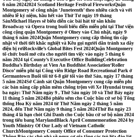
6 năm 2024
2024 Scotland Heritage Festival Fireworks
Quận
Montgomery sẽ công nhận ‘Juneteenth’ theo nhiều cách và với
nhiều lễ kỷ niệm, hầu hết vào Thứ Tư ngày 19 tháng
Sáu
Michael Hayes sẽ biểu diễn các bài hát từ sân khấu
Broadway và Opera trong buổi biểu diễn miễn phí tại Thư viện
công cộng quận Montgomery ở Olney vào Chủ nhật, ngày 9
tháng 6 năm 2024
Quận Montgomery cung cấp thông tin cập
nhật về thời tiết khắc nghiệt và Kêu gọi người dân tránh xa dây
điện bị rơi
Rockville’s Global Bites Fest 2024
Quận Montgomery
tổ chức buổi mở cửa cho người tìm việc vào ngày 5 tháng 6
năm 2024 tại County’s Executive Office Building
Celebration
Buddha’s Birthday at Vien An Buddhist Association
‘Roller
Disco’ miễn phí tại Công viên Ridge Road Recreational Park ở
Germantown Buổi tối từ 6-8 giờ tối vào thứ Sáu, ngày 17 tháng
5 năm 2024
Sở Cảnh sát Quận Montgomery cung cấp miễn phí
các bản nâng cấp phần mềm chống trộm với Xe Hyundai trong
ba ngày: Thứ Năm ngày 9 , Thứ Sáu ngày 10 và Thứ Bảy ngày
11 tháng 5 năm 2024
Bỏ phiếu sớm cho Cuộc bầu cử sơ bộ Tổng
thống Hoa Kỳ năm 2024 từ Thứ Năm ngày 2 tháng 5 năm
2024, đến Thứ Năm ngày 9 tháng 5 năm 2024
Thứ Ba ngày 23
tháng 4 là hạn chót Ghi Danh cho Cuộc bầu cử sơ bộ năm 2024
trong tiểu bang Maryland
Black April Commemoration 2024 by
Youth Ministry Of Our Lady of Vietnam Catholic
Church
Montgomery County Office of Consumer Protection
Thông Báo các chủ nhà về nguy cơ gia tăng các trò lừa đảo lát