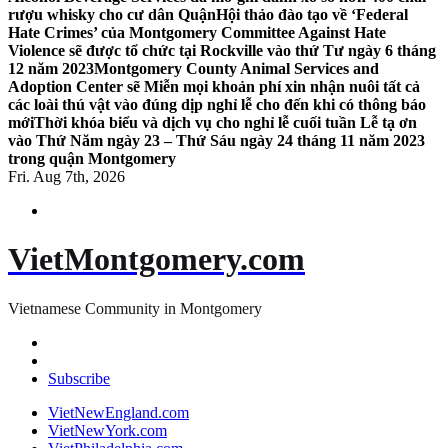
rượu whisky cho cư dân Quận
Hội thảo đào tạo về ‘Federal
Hate Crimes’ của Montgomery Committee Against Hate
Violence sẽ được tổ chức tại Rockville vào thứ Tư ngày 6 tháng
12 năm 2023
Montgomery County Animal Services and
Adoption Center sẽ Miễn mọi khoản phí xin nhận nuôi tất cả
các loài thú vật vào đúng dịp nghỉ lễ cho đến khi có thông báo
mới
Thời khóa biểu và dịch vụ cho nghỉ lễ cuối tuần Lễ tạ ơn
vào Thứ Năm ngày 23 – Thứ Sáu ngày 24 tháng 11 năm 2023
trong quận Montgomery
Fri. Aug 7th, 2026
VietMontgomery.com
Vietnamese Community in Montgomery
Subscribe
VietNewEngland.com
VietNewYork.com