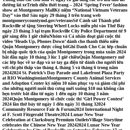
đường lái xe
Trình diễn thời trang – 2024 ‘Spring Fever’ fashion
show at Montgomery Mall
Kỷ niệm “National Vietnam Veterans
Day” vào thứ Sáu ngày 29 tháng 3 trên trang web
montgomerycountymd.gov/veterans
Sở Cảnh sát Thành phố
Rockville sẽ tặng Steering Wheel Locks miễn phí vào Thứ Bảy
ngày 23 tháng 3 tại trạm Rockville City Police Department từ 9
giờ sáng đến 1 giờ chiều
Nhóm và Cá nhân đoạt giải cuộc thi
video ‘Heads Up, Phones Down’ dành cho thanh thiếu niên
Quận Montgomery được công bố
Ghi Danh Cho Các lớp chuẩn
bị nhập quốc tịch của quận Montgomery trong mùa xuân 2024
bắt đầu ngày 10 tháng 3 lúc 1 giờ chiều
Quận Montgomery mở
các lớp học về xe đạp và xe tay ga điện tử dành cho người lớn
với chi phí thấp vào tháng 4, tháng 5 và tháng 6 trong năm
2024
2024 St. Patrick’s Day Parade and Lakefront Plaza Party
at RIO Washingtonian
Montgomery County Animal Services
and Adoption Center kỷ niệm 10 năm phục vụ và giảm chi phí
cho những người nuôi thú cưng mới xuống $10 mà không cần
hẹn trước bắt đầu từ ngày 1 đến ngày 10 tháng 3 năm
2024
Quận Montgomery tổ chức cuộc thi ‘Girl Power Contest’
2024 lần thứ bảy từ ngày 1 đến ngày 31 tháng 3
2024
Community Resource Fair & Forum
2024 International Night
at F. Scott Fitzgerald Theatre
2024 Lunar New Year
Celebration at Clarksburg Premium Outlets
Village Storytime
celebrates the Chinese New Year 2024
2024 Lunar New Year