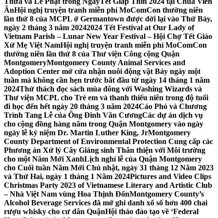
Thừa và Lễ Phật trong NgàyTết Giáp Thìn 2024 tại Chùa Viên
Ân
Hội nghị truyện tranh miễn phí MoComCon thường niên
lần thứ 8 của MCPL ở Germantown được dời lại vào Thứ Bảy,
ngày 2 tháng 3 năm 2024
2024 Tết Festival at Our Lady of
Vietnam Parish – Lunar New Year Festival – Hội Chợ Tết Giáo
Xứ Mẹ Việt Nam
Hội nghị truyện tranh miễn phí MoComCon
thường niên lần thứ 8 của Thư viện Công cộng Quận
Montgomery
Montgomery County Animal Services and
Adoption Center mở cửa nhận nuôi động vật Bảy ngày một
tuần mà không cần hẹn trước bắt đầu từ ngày 14 tháng 1 năm
2024
Thử thách đọc sách mùa đông với Washing Wizards và
Thư viện MCPL cho Trẻ em và thanh thiếu niên trong độ tuổi
đi học đến hết ngày 20 tháng 3 năm 2024
Cáo Phó và Chương
Trình Tang Lễ của Ông Đinh Văn Cương
Các dự án dịch vụ
cho cộng đồng hàng năm trong Quận Montgomery vào ngày
ngày lễ kỷ niệm Dr. Martin Luther King, Jr
Montgomery
County Department of Environmental Protection Cung cấp các
Phương án Xử lý Cây Giáng sinh Thân thiện với Môi trường
cho một Năm Mới Xanh
Lịch nghỉ lễ của Quận Montgomery
cho Cuối tuần Năm Mới Chủ nhật, ngày 31 tháng 12 Năm 2023
và Thứ Hai, ngày 1 tháng 1 Năm 2024
Pictures and Video Clips
Christmas Party 2023 of Vietnamese Literary and Artistic Club
– Nhà Việt Nam vùng Hoa Thịnh Đốn
Montgomery County’s
Alcohol Beverage Services đã mở ghi danh xổ số hơn 400 chai
rượu whisky cho cư dân Quận
Hội thảo đào tạo về ‘Federal