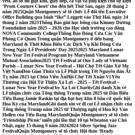
vest, áo sơ mi giặt khô, giày dép, cà vạt và phụ kiện cho sự kiện
‘Prom Couture Closet’ cho đến hết Thứ Sáu, ngày 28 tháng 2
năm 2025
Quận Montgomery sẽ tổ chức Lễ đổi tên Executive
Office Building qua Isiah “Ike” Leggett vào Thứ Hai, ngày 24
tháng 2 năm 2025
Thông Báo giải học bổng của Kimmy Dương
Foundation năm 2025 – 2026 cho Học sinh trường cao đẳng
NOVA Community College
Thông Báo Đóng Cửa Các Văn
Phòng Cơ Quan Trong quận Montgomery ở tiểu bang
Maryland & Thời Khóa Biểu Các Dịch Vụ Khi Đóng Cửa
Trong Ngày Lễ Presidents’ Day 2025
2025 Maryland Lunar
New Year Tet Festival Program by Maryland Vietnamese
Mutual Association
2025 Tết Festival at Our Lady of Vietnam
Parish – Lunar New Year Festival – Hội Chợ Tết Giáo Xứ Mẹ
Việt Nam
Đón Giao Thừa và Lễ Phật trong Tết Nguyên đán Ất
Tỵ năm 2025 tại Chùa Viên Ân
Hội Chợ Tết Xuân Vị Yêu
Thương của Hội Từ Thiện Xá Lợi – 2025 – Tết Festival –
Lunar New Year Festival by Xa Loi Charity
Ghi danh Xin vé
Lễ nhậm chức của Tổng thống Trump năm 2025 từ Dân Biểu
Tiểu Bang Jamie Raskin tại địa hạt hay khu 8 bầu cử quốc hội
Hoa Kỳ của Maryland
Ghi danh xin vé đi coi Lễ nhậm chức của
Tổng thống Trump năm 2025 từ Thượng nghị sĩ Hoa Kỳ Van
Hollen của Tiểu Bang Maryland
Quận Montgomery sẽ tổ chức
‘Friendship Picnic’ miễn phí lần thứ 10 tại Wheaton vào Chủ
Nhật, ngày 15 tháng 9 năm 2024
2024 Silver Spring Jazz
Festival
Quận Montgomery sẽ tổ chức Hội thảo ‘Ready