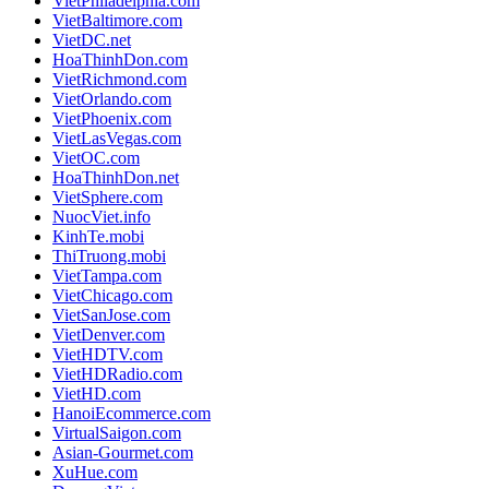
VietPhiladelphia.com
VietBaltimore.com
VietDC.net
HoaThinhDon.com
VietRichmond.com
VietOrlando.com
VietPhoenix.com
VietLasVegas.com
VietOC.com
HoaThinhDon.net
VietSphere.com
NuocViet.info
KinhTe.mobi
ThiTruong.mobi
VietTampa.com
VietChicago.com
VietSanJose.com
VietDenver.com
VietHDTV.com
VietHDRadio.com
VietHD.com
HanoiEcommerce.com
VirtualSaigon.com
Asian-Gourmet.com
XuHue.com