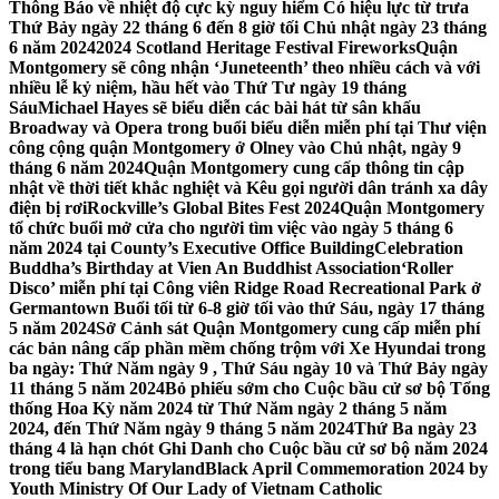
Thông Báo về nhiệt độ cực kỳ nguy hiểm Có hiệu lực từ trưa
Thứ Bảy ngày 22 tháng 6 đến 8 giờ tối Chủ nhật ngày 23 tháng
6 năm 2024
2024 Scotland Heritage Festival Fireworks
Quận
Montgomery sẽ công nhận ‘Juneteenth’ theo nhiều cách và với
nhiều lễ kỷ niệm, hầu hết vào Thứ Tư ngày 19 tháng
Sáu
Michael Hayes sẽ biểu diễn các bài hát từ sân khấu
Broadway và Opera trong buổi biểu diễn miễn phí tại Thư viện
công cộng quận Montgomery ở Olney vào Chủ nhật, ngày 9
tháng 6 năm 2024
Quận Montgomery cung cấp thông tin cập
nhật về thời tiết khắc nghiệt và Kêu gọi người dân tránh xa dây
điện bị rơi
Rockville’s Global Bites Fest 2024
Quận Montgomery
tổ chức buổi mở cửa cho người tìm việc vào ngày 5 tháng 6
năm 2024 tại County’s Executive Office Building
Celebration
Buddha’s Birthday at Vien An Buddhist Association
‘Roller
Disco’ miễn phí tại Công viên Ridge Road Recreational Park ở
Germantown Buổi tối từ 6-8 giờ tối vào thứ Sáu, ngày 17 tháng
5 năm 2024
Sở Cảnh sát Quận Montgomery cung cấp miễn phí
các bản nâng cấp phần mềm chống trộm với Xe Hyundai trong
ba ngày: Thứ Năm ngày 9 , Thứ Sáu ngày 10 và Thứ Bảy ngày
11 tháng 5 năm 2024
Bỏ phiếu sớm cho Cuộc bầu cử sơ bộ Tổng
thống Hoa Kỳ năm 2024 từ Thứ Năm ngày 2 tháng 5 năm
2024, đến Thứ Năm ngày 9 tháng 5 năm 2024
Thứ Ba ngày 23
tháng 4 là hạn chót Ghi Danh cho Cuộc bầu cử sơ bộ năm 2024
trong tiểu bang Maryland
Black April Commemoration 2024 by
Youth Ministry Of Our Lady of Vietnam Catholic