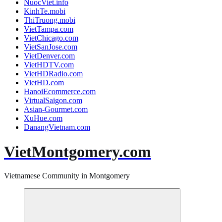
NuocViet.info
KinhTe.mobi
ThiTruong.mobi
VietTampa.com
VietChicago.com
VietSanJose.com
VietDenver.com
VietHDTV.com
VietHDRadio.com
VietHD.com
HanoiEcommerce.com
VirtualSaigon.com
Asian-Gourmet.com
XuHue.com
DanangVietnam.com
VietMontgomery.com
Vietnamese Community in Montgomery