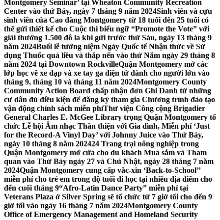
Montgomery Seminar’ tại Wheaton Community Recreation
Center vào thứ Bảy, ngày 7 tháng 9 năm 2024
Sinh viên và cựu
sinh viên của Cao đẳng Montgomery từ 18 tuổi đến 25 tuổi có
thể gửi thiết kế cho Cuộc thi biểu ngữ “Promote the Vote” với
giải thưởng 1.500 đô la khi gửi trước thứ Sáu, ngày 13 tháng 9
năm 2024
Buổi lễ tưởng niệm Ngày Quốc tế Nhận thức về Sử
dụng Thuốc quá liều và thắp nến vào thứ Năm ngày 29 tháng 8
năm 2024 tại Downtown Rockville
Quận Montgomery mở các
lớp học về xe đạp và xe tay ga điện tử dành cho người lớn vào
tháng 9, tháng 10 và tháng 11 năm 2024
Montgomery County
Community Action Board chấp nhận đơn Ghi Danh từ những
cư dân đủ điều kiện để đăng ký tham gia Chương trình đào tạo
vận động chính sách miễn phí
Thư viện Công cộng Brigadier
General Charles E. McGee Library trọng Quận Montgomery tổ
chức Lễ hội Âm nhạc Thân thiện với Gia đình, Miễn phí ‘Just
for the Record-A Vinyl Day’ với Johnny Juice vào Thứ Bảy,
ngày 10 tháng 8 năm 2024
24 Trang trại nông nghiệp trong
Quận Montgomery mở cửa cho du khách Mua sắm và Tham
quan vào Thứ Bảy ngày 27 và Chủ Nhật, ngày 28 tháng 7 năm
2024
Quận Montgomery cung cấp vắc-xin ‘Back-to-School’’
miễn phí cho trẻ em trong độ tuổi đi học tại nhiều địa điểm cho
đến cuối tháng 9
“Afro-Latin Dance Party” miễn phí tại
Veterans Plaza ở Silver Spring sẽ tổ chức từ 7 giờ tối cho đến 9
giờ tối vào ngày 16 tháng 7 năm 2024
Montgomery County
Office of Emergency Management and Homeland Security