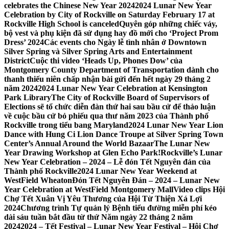
celebrates the Chinese New Year 2024
2024 Lunar New Year
Celebration by City of Rockville on Saturday February 17 at
Rockville High School is canceled
Quyên góp những chiếc váy,
bộ vest và phụ kiện đã sử dụng hay đồ mới cho ‘Project Prom
Dress’ 2024
Các events cho Ngày lễ tình nhân ở Downtown
Silver Spring và Silver Spring Arts and Entertainment
District
Cuộc thi video ‘Heads Up, Phones Dow’ của
Montgomery County Department of Transportation dành cho
thanh thiếu niên chấp nhận bài gửi đến hết ngày 29 tháng 2
năm 2024
2024 Lunar New Year Celebration at Kensington
Park Library
The City of Rockville Board of Supervisors of
Elections sẽ tổ chức diễn đàn thứ hai sau bầu cử để thảo luận
về cuộc bầu cử bỏ phiếu qua thư năm 2023 của Thành phố
Rockville trong tiểu bang Maryland
2024 Lunar New Year Lion
Dance with Hung Ci Lion Dance Troupe at Silver Spring Town
Center’s Annual Around the World Bazaar
The Lunar New
Year Drawing Workshop at Glen Echo Park!
Rockville’s Lunar
New Year Celebration – 2024 – Lễ đón Tết Nguyên đán của
Thành phố Rockville
2024 Lunar New Year Weekend at
WestField Wheaton
Đón Tết Nguyên Đán – 2024 – Lunar New
Year Celebration at WestField Montgomery Mall
Video clips Hội
Chợ Tết Xuân Vị Yêu Thương của Hội Từ Thiện Xá Lợi
2024
Chương trình Tự quản lý Bệnh tiểu đường miễn phí kéo
dài sáu tuần bắt đầu từ thứ Năm ngày 22 tháng 2 năm
2024
2024 – Tết Festival – Lunar New Year Festival – Hội Chợ