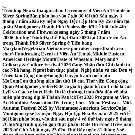
Skip
to
Trending News:
Inauguration Ceremony of Vien An Temple in
content
Silver Spring
Bắn pháo hoa vào 7 giờ 30 tối thứ Sáu ngày 3
tháng 7 năm 2026 kỷ niệm Ngày Độc Lập Hoa Kỳ 250 năm tại
quận Montgomery
Thành Phố Poolesville dời Lễ hội July 4th
Celebration and Fireworks sang ngày 5 tháng 7 năm
2026
Chương Trình Đại Lễ Phật Đản 2026 tại Chùa Viên Ân
trong Thành Phố Silver Spring ở Tiểu bang
Maryland
Vegetarian Vietnamese pancake/ crepe (bánh xèo
chay) Fundraising Event at Viên Ân Temple
Middle Eastern
American Heritage Month
Taste of Wheaton: Maryland’s
Culinary & Culture Festival 2026 đang Nhận đơn Ghi danh từ
các Nhà hàng, Người bán thực phẩm, Nghệ nhân và các Đơn vị
Triển lãm Cộng đồng
Hội nghị truyện tranh miễn phí
MoComCon thường niên lần thứ 10 của Thư viện Công cộng
Quận Montgomery
SoberRide có giá trị giảm tối đa 15 đô la của
Lyft và Các xe buýt Ride On là chương trình đưa đón về nhà
miễn phí trong dịp lễ Thánh Patrick
Tet 2026 Program at Vien
An Buddhist Association
Tết Trung Thu – Moon Festival – Mid-
Autumn Festival 2025 by Vietnamese American Service
Quận
Montgomery sẽ kỷ niệm Ngày Độc lập Hoa Kỳ năm 2025 với lễ
hội bắn pháo bông vào thứ sáu ngày 4 và thứ bảy ngày 5 tháng
7
Chương trình quyên góp thực phẩm Ride On Food Drive năm
2025 từ Chủ Nhật ngày 25 đến Thứ Bảy ngày 31 tháng 5 sẽ