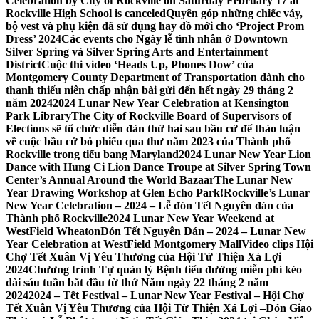
Celebration by City of Rockville on Saturday February 17 at
Rockville High School is canceled
Quyên góp những chiếc váy,
bộ vest và phụ kiện đã sử dụng hay đồ mới cho ‘Project Prom
Dress’ 2024
Các events cho Ngày lễ tình nhân ở Downtown
Silver Spring và Silver Spring Arts and Entertainment
District
Cuộc thi video ‘Heads Up, Phones Dow’ của
Montgomery County Department of Transportation dành cho
thanh thiếu niên chấp nhận bài gửi đến hết ngày 29 tháng 2
năm 2024
2024 Lunar New Year Celebration at Kensington
Park Library
The City of Rockville Board of Supervisors of
Elections sẽ tổ chức diễn đàn thứ hai sau bầu cử để thảo luận
về cuộc bầu cử bỏ phiếu qua thư năm 2023 của Thành phố
Rockville trong tiểu bang Maryland
2024 Lunar New Year Lion
Dance with Hung Ci Lion Dance Troupe at Silver Spring Town
Center’s Annual Around the World Bazaar
The Lunar New
Year Drawing Workshop at Glen Echo Park!
Rockville’s Lunar
New Year Celebration – 2024 – Lễ đón Tết Nguyên đán của
Thành phố Rockville
2024 Lunar New Year Weekend at
WestField Wheaton
Đón Tết Nguyên Đán – 2024 – Lunar New
Year Celebration at WestField Montgomery Mall
Video clips Hội
Chợ Tết Xuân Vị Yêu Thương của Hội Từ Thiện Xá Lợi
2024
Chương trình Tự quản lý Bệnh tiểu đường miễn phí kéo
dài sáu tuần bắt đầu từ thứ Năm ngày 22 tháng 2 năm
2024
2024 – Tết Festival – Lunar New Year Festival – Hội Chợ
Tết Xuân Vị Yêu Thương của Hội Từ Thiện Xá Lợi –
Đón Giao