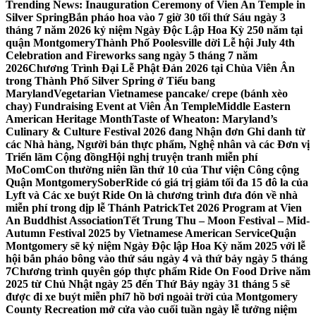
Trending News:
Inauguration Ceremony of Vien An Temple in
Silver Spring
Bắn pháo hoa vào 7 giờ 30 tối thứ Sáu ngày 3
tháng 7 năm 2026 kỷ niệm Ngày Độc Lập Hoa Kỳ 250 năm tại
quận Montgomery
Thành Phố Poolesville dời Lễ hội July 4th
Celebration and Fireworks sang ngày 5 tháng 7 năm
2026
Chương Trình Đại Lễ Phật Đản 2026 tại Chùa Viên Ân
trong Thành Phố Silver Spring ở Tiểu bang
Maryland
Vegetarian Vietnamese pancake/ crepe (bánh xèo
chay) Fundraising Event at Viên Ân Temple
Middle Eastern
American Heritage Month
Taste of Wheaton: Maryland’s
Culinary & Culture Festival 2026 đang Nhận đơn Ghi danh từ
các Nhà hàng, Người bán thực phẩm, Nghệ nhân và các Đơn vị
Triển lãm Cộng đồng
Hội nghị truyện tranh miễn phí
MoComCon thường niên lần thứ 10 của Thư viện Công cộng
Quận Montgomery
SoberRide có giá trị giảm tối đa 15 đô la của
Lyft và Các xe buýt Ride On là chương trình đưa đón về nhà
miễn phí trong dịp lễ Thánh Patrick
Tet 2026 Program at Vien
An Buddhist Association
Tết Trung Thu – Moon Festival – Mid-
Autumn Festival 2025 by Vietnamese American Service
Quận
Montgomery sẽ kỷ niệm Ngày Độc lập Hoa Kỳ năm 2025 với lễ
hội bắn pháo bông vào thứ sáu ngày 4 và thứ bảy ngày 5 tháng
7
Chương trình quyên góp thực phẩm Ride On Food Drive năm
2025 từ Chủ Nhật ngày 25 đến Thứ Bảy ngày 31 tháng 5 sẽ
được đi xe buýt miễn phí
7 hồ bơi ngoài trời của Montgomery
County Recreation mở cửa vào cuối tuần ngày lễ tưởng niệm