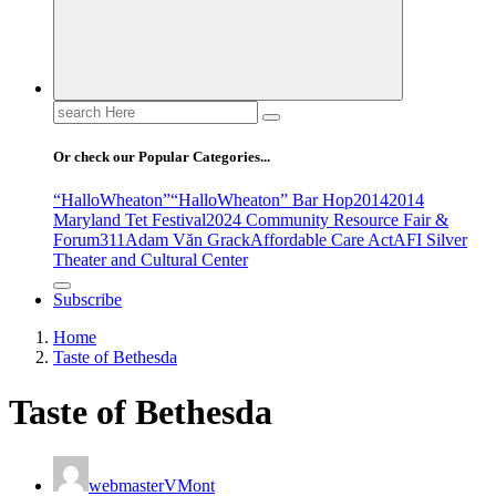
Search
for:
Or check our Popular Categories...
“HalloWheaton”
“HalloWheaton” Bar Hop
2014
2014
Maryland Tet Festival
2024 Community Resource Fair &
Forum
311
Adam Văn Grack
Affordable Care Act
AFI Silver
Theater and Cultural Center
Subscribe
Home
Taste of Bethesda
Taste of Bethesda
webmasterVMont