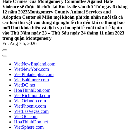
Hate Crimes’ của Montgomery Committee Against Hate
Violence sẽ được tổ chức tại Rockville vào thứ Tư ngày 6 tháng
12 năm 2023
Montgomery County Animal Services and
Adoption Center sẽ Miễn mọi khoản phí xin nhận nuôi tất cả
các loài thú vật vào đúng dịp nghỉ lễ cho đến khi có thông báo
mới
Thời khóa biểu và dịch vụ cho nghỉ lễ cuối tuần Lễ tạ ơn
vào Thứ Năm ngày 23 – Thứ Sáu ngày 24 tháng 11 năm 2023
trong quận Montgomery
Fri. Aug 7th, 2026
VietNewEngland.com
VietNewYork.com
VietPhiladelphia.com
VietBaltimore.com
VietDC.net
HoaThinhDon.com
VietRichmond.com
VietOrlando.com
VietPhoenix.com
VietLasVegas.com
VietOC.com
HoaThinhDon.net
VietSphere.com