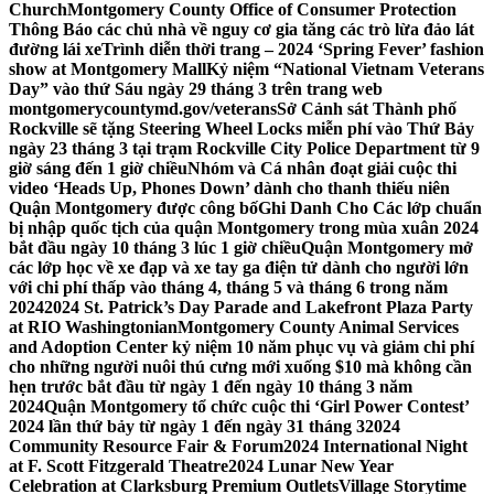
Church
Montgomery County Office of Consumer Protection
Thông Báo các chủ nhà về nguy cơ gia tăng các trò lừa đảo lát
đường lái xe
Trình diễn thời trang – 2024 ‘Spring Fever’ fashion
show at Montgomery Mall
Kỷ niệm “National Vietnam Veterans
Day” vào thứ Sáu ngày 29 tháng 3 trên trang web
montgomerycountymd.gov/veterans
Sở Cảnh sát Thành phố
Rockville sẽ tặng Steering Wheel Locks miễn phí vào Thứ Bảy
ngày 23 tháng 3 tại trạm Rockville City Police Department từ 9
giờ sáng đến 1 giờ chiều
Nhóm và Cá nhân đoạt giải cuộc thi
video ‘Heads Up, Phones Down’ dành cho thanh thiếu niên
Quận Montgomery được công bố
Ghi Danh Cho Các lớp chuẩn
bị nhập quốc tịch của quận Montgomery trong mùa xuân 2024
bắt đầu ngày 10 tháng 3 lúc 1 giờ chiều
Quận Montgomery mở
các lớp học về xe đạp và xe tay ga điện tử dành cho người lớn
với chi phí thấp vào tháng 4, tháng 5 và tháng 6 trong năm
2024
2024 St. Patrick’s Day Parade and Lakefront Plaza Party
at RIO Washingtonian
Montgomery County Animal Services
and Adoption Center kỷ niệm 10 năm phục vụ và giảm chi phí
cho những người nuôi thú cưng mới xuống $10 mà không cần
hẹn trước bắt đầu từ ngày 1 đến ngày 10 tháng 3 năm
2024
Quận Montgomery tổ chức cuộc thi ‘Girl Power Contest’
2024 lần thứ bảy từ ngày 1 đến ngày 31 tháng 3
2024
Community Resource Fair & Forum
2024 International Night
at F. Scott Fitzgerald Theatre
2024 Lunar New Year
Celebration at Clarksburg Premium Outlets
Village Storytime