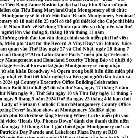
 Tiểu Bang Jamie Raskin tại địa hạt hay khu 8 bầu cử quốc
Hollen của Tiểu Bang Maryland
Quận Montgomery sẽ tổ chức
 Montgomery sẽ tổ chức Hội thảo ‘Ready Montgomery Seminar’
ery từ 18 tuổi đến 25 tuổi có thể gửi thiết kế cho Cuộc thi biểu
c tế Nhận thức về Sử dụng Thuốc quá liều và thắp nến vào thứ
 người lớn vào tháng 9, tháng 10 và tháng 11 năm
hương trình đào tạo vận động chính sách miễn phí
Thư viện
 Miễn phí ‘Just for the Record-A Vinyl Day’ với Johnny Juice
am quan vào Thứ Bảy ngày 27 và Chủ Nhật, ngày 28 tháng 7
 cuối tháng 9
“Afro-Latin Dance Party” miễn phí tại Veterans
cy Management and Homeland Security Thông Báo về nhiệt độ
ritage Festival Fireworks
Quận Montgomery sẽ công nhận
át từ sân khấu Broadway và Opera trong buổi biểu diễn miễn phí
 nhật về thời tiết khắc nghiệt và Kêu gọi người dân tránh xa
2024 tại County’s Executive Office Building
Celebration
own Buổi tối từ 6-8 giờ tối vào thứ Sáu, ngày 17 tháng 5 năm
hứ Năm ngày 9 , Thứ Sáu ngày 10 và Thứ Bảy ngày 11 tháng 5
m ngày 9 tháng 5 năm 2024
Thứ Ba ngày 23 tháng 4 là hạn chót
 Lady of Vietnam Catholic Church
Montgomery County Office
Spring Fever’ fashion show at Montgomery Mall
Kỷ niệm
ành phố Rockville sẽ tặng Steering Wheel Locks miễn phí vào
thi video ‘Heads Up, Phones Down’ dành cho thanh thiếu niên
u ngày 10 tháng 3 lúc 1 giờ chiều
Quận Montgomery mở các
 Patrick’s Day Parade and Lakefront Plaza Party at RIO
ời nuôi thú cưng mới xuống $10 mà không cần hẹn trước bắt