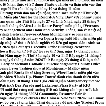
ery từ 18 tuổi đến 25 tuổi có thể gửi thiết kế cho Cuộc thi biểu
c tế Nhận thức về Sử dụng Thuốc quá liều và thắp nến vào thứ
 người lớn vào tháng 9, tháng 10 và tháng 11 năm
hương trình đào tạo vận động chính sách miễn phí
Thư viện
 Miễn phí ‘Just for the Record-A Vinyl Day’ với Johnny Juice
am quan vào Thứ Bảy ngày 27 và Chủ Nhật, ngày 28 tháng 7
 cuối tháng 9
“Afro-Latin Dance Party” miễn phí tại Veterans
cy Management and Homeland Security Thông Báo về nhiệt độ
ritage Festival Fireworks
Quận Montgomery sẽ công nhận
át từ sân khấu Broadway và Opera trong buổi biểu diễn miễn phí
 nhật về thời tiết khắc nghiệt và Kêu gọi người dân tránh xa
2024 tại County’s Executive Office Building
Celebration
own Buổi tối từ 6-8 giờ tối vào thứ Sáu, ngày 17 tháng 5 năm
hứ Năm ngày 9 , Thứ Sáu ngày 10 và Thứ Bảy ngày 11 tháng 5
m ngày 9 tháng 5 năm 2024
Thứ Ba ngày 23 tháng 4 là hạn chót
 Lady of Vietnam Catholic Church
Montgomery County Office
Spring Fever’ fashion show at Montgomery Mall
Kỷ niệm
ành phố Rockville sẽ tặng Steering Wheel Locks miễn phí vào
thi video ‘Heads Up, Phones Down’ dành cho thanh thiếu niên
u ngày 10 tháng 3 lúc 1 giờ chiều
Quận Montgomery mở các
 Patrick’s Day Parade and Lakefront Plaza Party at RIO
ời nuôi thú cưng mới xuống $10 mà không cần hẹn trước bắt
đến ngày 31 tháng 3
2024 Community Resource Fair &
llage Storytime celebrates the Chinese New Year 2024
2024 Lunar
y, bộ vest và phụ kiện đã sử dụng hay đồ mới cho ‘Project Prom