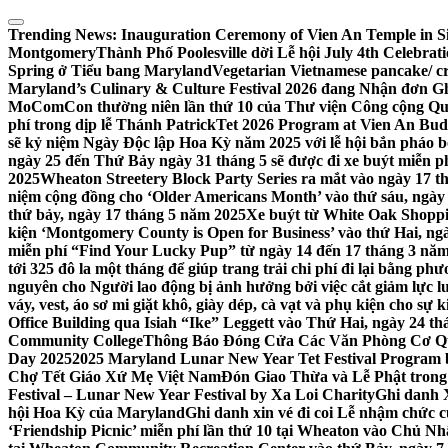
Skip
to
Trending News:
Inauguration Ceremony of Vien An Temple in Si
content
Montgomery
Thành Phố Poolesville dời Lễ hội July 4th Celebra
Spring ở Tiểu bang Maryland
Vegetarian Vietnamese pancake/ c
Maryland’s Culinary & Culture Festival 2026 đang Nhận đơn G
MoComCon thường niên lần thứ 10 của Thư viện Công cộng Q
phí trong dịp lễ Thánh Patrick
Tet 2026 Program at Vien An Budd
sẽ kỷ niệm Ngày Độc lập Hoa Kỳ năm 2025 với lễ hội bắn pháo b
ngày 25 đến Thứ Bảy ngày 31 tháng 5 sẽ được đi xe buýt miễn p
2025
Wheaton Streetery Block Party Series ra mắt vào ngày 17 thá
niệm cộng đồng cho ‘Older Americans Month’ vào thứ sáu, ngày 
thứ bảy, ngày 17 tháng 5 năm 2025
Xe buýt từ White Oak Shopp
kiện ‘Montgomery County is Open for Business’ vào thứ Hai, ngà
miễn phí “Find Your Lucky Pup” từ ngày 14 đến 17 tháng 3 nă
tới 325 đô la một tháng để giúp trang trải chi phí đi lại bằng ph
nguyên cho Người lao động bị ảnh hưởng bởi việc cắt giảm lực
váy, vest, áo sơ mi giặt khô, giày dép, cà vạt và phụ kiện cho s
Office Building qua Isiah “Ike” Leggett vào Thứ Hai, ngày 24 t
Community College
Thông Báo Đóng Cửa Các Văn Phòng Cơ Qua
Day 2025
2025 Maryland Lunar New Year Tet Festival Program 
Chợ Tết Giáo Xứ Mẹ Việt Nam
Đón Giao Thừa và Lễ Phật trong
Festival – Lunar New Year Festival by Xa Loi Charity
Ghi danh 
hội Hoa Kỳ của Maryland
Ghi danh xin vé đi coi Lễ nhậm chức
‘Friendship Picnic’ miễn phí lần thứ 10 tại Wheaton vào Chủ Nh