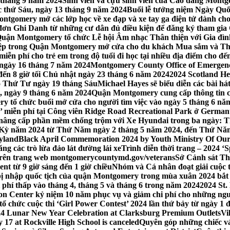
 tháng 9 năm 2024
Sinh viên và cựu sinh viên của Cao đẳng Montgom
ớc thứ Sáu, ngày 13 tháng 9 năm 2024
Buổi lễ tưởng niệm Ngày Quố
tgomery mở các lớp học về xe đạp và xe tay ga điện tử dành cho
 Ghi Danh từ những cư dân đủ điều kiện để đăng ký tham gia C
uận Montgomery tổ chức Lễ hội Âm nhạc Thân thiện với Gia đình,
iệp trong Quận Montgomery mở cửa cho du khách Mua sắm và Th
ễn phí cho trẻ em trong độ tuổi đi học tại nhiều địa điểm cho đến
ào ngày 16 tháng 7 năm 2024
Montgomery County Office of Emergen
đến 8 giờ tối Chủ nhật ngày 23 tháng 6 năm 2024
2024 Scotland He
vào Thứ Tư ngày 19 tháng Sáu
Michael Hayes sẽ biểu diễn các bài h
, ngày 9 tháng 6 năm 2024
Quận Montgomery cung cấp thông tin cập
 tổ chức buổi mở cửa cho người tìm việc vào ngày 5 tháng 6 năm 
o’ miễn phí tại Công viên Ridge Road Recreational Park ở Germant
nâng cấp phần mềm chống trộm với Xe Hyundai trong ba ngày: T
 Kỳ năm 2024 từ Thứ Năm ngày 2 tháng 5 năm 2024, đến Thứ Nă
yland
Black April Commemoration 2024 by Youth Ministry Of Our
g các trò lừa đảo lát đường lái xe
Trình diễn thời trang – 2024 ‘
 trên trang web montgomerycountymd.gov/veterans
Sở Cảnh sát Th
nt từ 9 giờ sáng đến 1 giờ chiều
Nhóm và Cá nhân đoạt giải cuộc 
 nhập quốc tịch của quận Montgomery trong mùa xuân 2024 bắt đầ
i phí thấp vào tháng 4, tháng 5 và tháng 6 trong năm 2024
2024 St.
n Center kỷ niệm 10 năm phục vụ và giảm chi phí cho những ngư
 chức cuộc thi ‘Girl Power Contest’ 2024 lần thứ bảy từ ngày 1 
4 Lunar New Year Celebration at Clarksburg Premium Outlets
Vi
17 at Rockville High School is canceled
Quyên góp những chiếc vá