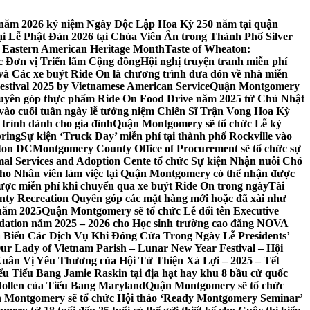
 7 năm 2026 kỷ niệm Ngày Độc Lập Hoa Kỳ 250 năm tại quận
 Lễ Phật Đản 2026 tại Chùa Viên Ân trong Thành Phố Silver
 Eastern American Heritage Month
Taste of Wheaton:
c Đơn vị Triển lãm Cộng đồng
Hội nghị truyện tranh miễn phí
ft và Các xe buýt Ride On là chương trình đưa đón về nhà miễn
stival 2025 by Vietnamese American Service
Quận Montgomery
uyên góp thực phẩm Ride On Food Drive năm 2025 từ Chủ Nhật
vào cuối tuần ngày lễ tưởng niệm Chiến Sĩ Trận Vong Hoa Kỳ
 trình dành cho gia đình
Quận Montgomery sẽ tổ chức Lễ kỷ
pring
Sự kiện ‘Truck Day’ miễn phí tại thành phố Rockville vào
gton DC
Montgomery County Office of Procurement sẽ tổ chức sự
l Services and Adoption Cente tổ chức Sự kiện Nhận nuôi Chó
o Nhân viên làm việc tại Quận Montgomery có thể nhận được
ược miễn phí khi chuyển qua xe buýt Ride On trong ngày
Tài
y Recreation Quyên góp các mặt hàng mới hoặc đã xài như
 năm 2025
Quận Montgomery sẽ tổ chức Lễ đổi tên Executive
ation năm 2025 – 2026 cho Học sinh trường cao đẳng NOVA
iểu Các Dịch Vụ Khi Đóng Cửa Trong Ngày Lễ Presidents’
 Our Lady of Vietnam Parish – Lunar New Year Festival – Hội
uân Vị Yêu Thương của Hội Từ Thiện Xá Lợi – 2025 – Tết
 Tiểu Bang Jamie Raskin tại địa hạt hay khu 8 bầu cử quốc
Hollen của Tiểu Bang Maryland
Quận Montgomery sẽ tổ chức
 Montgomery sẽ tổ chức Hội thảo ‘Ready Montgomery Seminar’