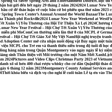
Spring và Silver Spring Arts and Entertainment District
Cuộc thi
hận bài gửi đến hết ngày 29 tháng 2 năm 2024
2024 Lunar New Yea
sau bầu cử để thảo luận về cuộc bầu cử bỏ phiếu qua thư năm 2023
r Spring Town Center’s Annual Around the World Bazaar
The Lun
ủa Thành phố Rockville
2024 Lunar New Year Weekend at WestFi
 Tết Xuân Vị Yêu Thương của Hội Từ Thiện Xá Lợi 2024
Chương tr
– Lunar New Year Festival – Hội Chợ Tết Xuân Vị Yêu Thương củ
nh miễn phí MoComCon thường niên lần thứ 8 của MCPL ở German
Festival – Hội Chợ Tết Giáo Xứ Mẹ Việt Nam
Hội nghị truyện tran
d Adoption Center mở cửa nhận nuôi động vật Bảy ngày một tuần
iện MCPL cho Trẻ em và thanh thiếu niên trong độ tuổi đi học đ
đồng hàng năm trong Quận Montgomery vào ngày ngày lễ kỷ niệm
Giáng sinh Thân thiện với Môi trường cho một Năm Mới Xanh
Lịc
ăm 2024
Pictures and Video Clips Christmas Party 2023 of Vietna
 danh xổ số hơn 400 chai rượu whisky cho cư dân Quận
Hội thảo 
 ngày 6 tháng 12 năm 2023
Montgomery County Animal Services and 
ới
Thời khóa biểu và dịch vụ cho nghỉ lễ cuối tuần Lễ tạ ơn vào 