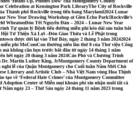
 video ‘Heads Up, Phones Dow’ của Montgomery County
r Celebration at Kensington Park Library
The City of Rockville
 của Thành phố Rockville trong tiểu bang Maryland
2024 Lunar
ar New Year Drawing Workshop at Glen Echo Park!
Rockville’s
eld Wheaton
Đón Tết Nguyên Đán – 2024 – Lunar New Year
ình Tự quản lý Bệnh tiểu đường miễn phí kéo dài sáu tuần bắt
a Hội Từ Thiện Xá Lợi –
Đón Giao Thừa và Lễ Phật trong
town được dời lại vào Thứ Bảy, ngày 2 tháng 3 năm 2024
2024
h miễn phí MoComCon thường niên lần thứ 8 của Thư viện Công
 mà không cần hẹn trước bắt đầu từ ngày 14 tháng 1 năm
ến hết ngày 20 tháng 3 năm 2024
Cáo Phó và Chương Trình
 Dr. Martin Luther King, Jr
Montgomery County Department of
h nghỉ lễ của Quận Montgomery cho Cuối tuần Năm Mới Chủ
mese Literary and Artistic Club – Nhà Việt Nam vùng Hoa Thịnh
đào tạo về ‘Federal Hate Crimes’ của Montgomery Committee
Adoption Center sẽ Miễn mọi khoản phí xin nhận nuôi tất cả
Thứ Năm ngày 23 – Thứ Sáu ngày 24 tháng 11 năm 2023 trong