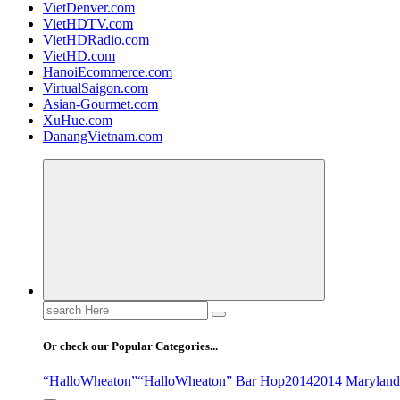
VietDenver.com
VietHDTV.com
VietHDRadio.com
VietHD.com
HanoiEcommerce.com
VirtualSaigon.com
Asian-Gourmet.com
XuHue.com
DanangVietnam.com
Search
for:
Or check our Popular Categories...
“HalloWheaton”
“HalloWheaton” Bar Hop
2014
2014 Maryland 