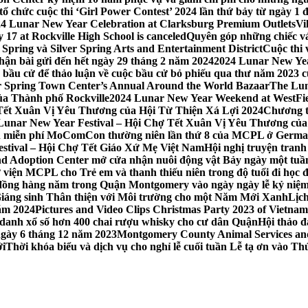
 chức cuộc thi ‘Girl Power Contest’ 2024 lần thứ bảy từ ngày 1 
4 Lunar New Year Celebration at Clarksburg Premium Outlets
Vi
17 at Rockville High School is canceled
Quyên góp những chiếc vá
Spring và Silver Spring Arts and Entertainment District
Cuộc thi
hận bài gửi đến hết ngày 29 tháng 2 năm 2024
2024 Lunar New Yea
sau bầu cử để thảo luận về cuộc bầu cử bỏ phiếu qua thư năm 2023
r Spring Town Center’s Annual Around the World Bazaar
The Lun
ủa Thành phố Rockville
2024 Lunar New Year Weekend at WestFi
 Tết Xuân Vị Yêu Thương của Hội Từ Thiện Xá Lợi 2024
Chương tr
– Lunar New Year Festival – Hội Chợ Tết Xuân Vị Yêu Thương củ
nh miễn phí MoComCon thường niên lần thứ 8 của MCPL ở German
Festival – Hội Chợ Tết Giáo Xứ Mẹ Việt Nam
Hội nghị truyện tran
d Adoption Center mở cửa nhận nuôi động vật Bảy ngày một tuần
iện MCPL cho Trẻ em và thanh thiếu niên trong độ tuổi đi học đ
đồng hàng năm trong Quận Montgomery vào ngày ngày lễ kỷ niệm
Giáng sinh Thân thiện với Môi trường cho một Năm Mới Xanh
Lịc
ăm 2024
Pictures and Video Clips Christmas Party 2023 of Vietna
 danh xổ số hơn 400 chai rượu whisky cho cư dân Quận
Hội thảo 
 ngày 6 tháng 12 năm 2023
Montgomery County Animal Services and 
ới
Thời khóa biểu và dịch vụ cho nghỉ lễ cuối tuần Lễ tạ ơn vào 