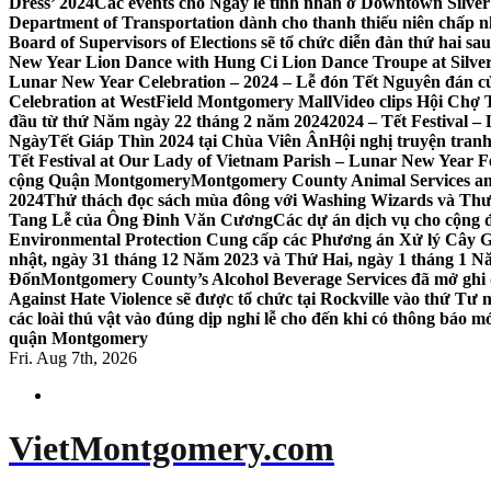
Dress’ 2024
Các events cho Ngày lễ tình nhân ở Downtown Silver 
Department of Transportation dành cho thanh thiếu niên chấp n
Board of Supervisors of Elections sẽ tổ chức diễn đàn thứ hai 
New Year Lion Dance with Hung Ci Lion Dance Troupe at Silve
Lunar New Year Celebration – 2024 – Lễ đón Tết Nguyên đán c
Celebration at WestField Montgomery Mall
Video clips Hội Chợ
đầu từ thứ Năm ngày 22 tháng 2 năm 2024
2024 – Tết Festival 
NgàyTết Giáp Thìn 2024 tại Chùa Viên Ân
Hội nghị truyện tra
Tết Festival at Our Lady of Vietnam Parish – Lunar New Year 
cộng Quận Montgomery
Montgomery County Animal Services an
2024
Thử thách đọc sách mùa đông với Washing Wizards và Thư v
Tang Lễ của Ông Đinh Văn Cương
Các dự án dịch vụ cho cộng 
Environmental Protection Cung cấp các Phương án Xử lý Cây 
nhật, ngày 31 tháng 12 Năm 2023 và Thứ Hai, ngày 1 tháng 1 N
Đốn
Montgomery County’s Alcohol Beverage Services đã mở ghi
Against Hate Violence sẽ được tổ chức tại Rockville vào thứ Tư
các loài thú vật vào đúng dịp nghỉ lễ cho đến khi có thông báo m
quận Montgomery
Fri. Aug 7th, 2026
VietMontgomery.com