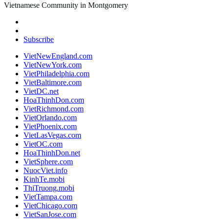
Vietnamese Community in Montgomery
Subscribe
VietNewEngland.com
VietNewYork.com
VietPhiladelphia.com
VietBaltimore.com
VietDC.net
HoaThinhDon.com
VietRichmond.com
VietOrlando.com
VietPhoenix.com
VietLasVegas.com
VietOC.com
HoaThinhDon.net
VietSphere.com
NuocViet.info
KinhTe.mobi
ThiTruong.mobi
VietTampa.com
VietChicago.com
VietSanJose.com