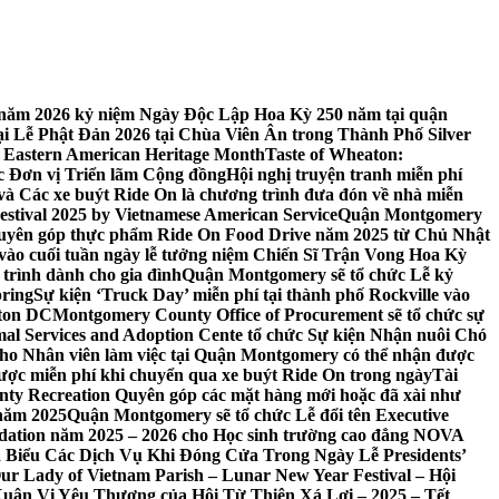
 7 năm 2026 kỷ niệm Ngày Độc Lập Hoa Kỳ 250 năm tại quận
 Lễ Phật Đản 2026 tại Chùa Viên Ân trong Thành Phố Silver
 Eastern American Heritage Month
Taste of Wheaton:
c Đơn vị Triển lãm Cộng đồng
Hội nghị truyện tranh miễn phí
ft và Các xe buýt Ride On là chương trình đưa đón về nhà miễn
stival 2025 by Vietnamese American Service
Quận Montgomery
uyên góp thực phẩm Ride On Food Drive năm 2025 từ Chủ Nhật
vào cuối tuần ngày lễ tưởng niệm Chiến Sĩ Trận Vong Hoa Kỳ
 trình dành cho gia đình
Quận Montgomery sẽ tổ chức Lễ kỷ
pring
Sự kiện ‘Truck Day’ miễn phí tại thành phố Rockville vào
gton DC
Montgomery County Office of Procurement sẽ tổ chức sự
l Services and Adoption Cente tổ chức Sự kiện Nhận nuôi Chó
o Nhân viên làm việc tại Quận Montgomery có thể nhận được
ược miễn phí khi chuyển qua xe buýt Ride On trong ngày
Tài
y Recreation Quyên góp các mặt hàng mới hoặc đã xài như
 năm 2025
Quận Montgomery sẽ tổ chức Lễ đổi tên Executive
ation năm 2025 – 2026 cho Học sinh trường cao đẳng NOVA
iểu Các Dịch Vụ Khi Đóng Cửa Trong Ngày Lễ Presidents’
 Our Lady of Vietnam Parish – Lunar New Year Festival – Hội
uân Vị Yêu Thương của Hội Từ Thiện Xá Lợi – 2025 – Tết