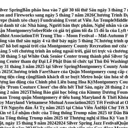
lver Spring
Bắn pháo hoa vào 7 giờ 30 tối thứ Sáu ngày 3 tháng
tion and Fireworks sang ngày 5 tháng 7 năm 2026
Chương Trình Đại
repe (bánh xèo chay) Fundraising Event at Viên Ân Temple
Middle
hi danh từ các Nhà hàng, Người bán thực phẩm, Nghệ nhân và cá
uận Montgomery
SoberRide có giá trị giảm tối đa 15 đô la của Ly
hist Association
Tết Trung Thu – Moon Festival – Mid-Autumn Fe
ông vào thứ sáu ngày 4 và thứ bảy ngày 5 tháng 7
Chương trình q
hí
7 hồ bơi ngoài trời của Montgomery County Recreation mở cửa 
ng 5 với chương trình ăn uống ngoài trời, giải trí trực và chương
30 tháng 5 tại White Oak Senior Center trong thành phố Silver S
ing Center tham dự Đại Lễ Phật Đản tổ chức tại Thủ Đô Washin
y 31 tháng 3 năm 2025 tại Silver Spring
Montgomery County Anima
m 2025
Chương trình FareShare của Quận Montgomery cung cấp ch
ương tiện công cộng
Hành khách đi xe buýt Metro hoặc tàu hỏa sẽ đ
 lượng lao động của Chính phủ Liên bang Hoa Kỳ
Montgomery Count
ự kiện ‘Prom Couture Closet’ cho đến hết Thứ Sáu, ngày 28 tháng 2
háng 2 năm 2025
Thông Báo giải học bổng của Kimmy Dương Found
n Trong quận Montgomery ở tiểu bang Maryland & Thời Khóa B
by Maryland Vietnamese Mutual Association
2025 Tết Festival at
 Tết Nguyên đán Ất Tỵ năm 2025 tại Chùa Viên Ân
Hội Chợ Tết X
Xin vé Lễ nhậm chức của Tổng thống Trump năm 2025 từ Dân Biểu
 của Tổng thống Trump năm 2025 từ Thượng nghị sĩ Hoa Kỳ Van 
ật, ngày 15 tháng 9 năm 2024
2024 Silver Spring Jazz Festival
Quận