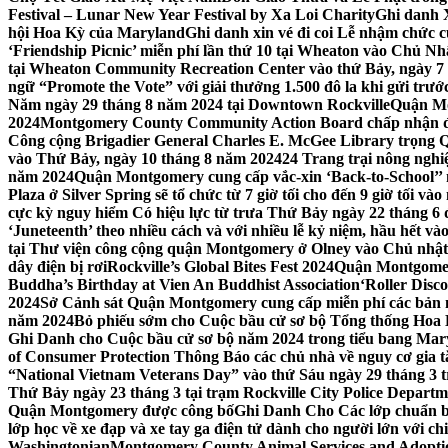
Festival – Lunar New Year Festival by Xa Loi Charity
Ghi danh 
hội Hoa Kỳ của Maryland
Ghi danh xin vé đi coi Lễ nhậm chức
‘Friendship Picnic’ miễn phí lần thứ 10 tại Wheaton vào Chủ Nh
tại Wheaton Community Recreation Center vào thứ Bảy, ngày 7
ngữ “Promote the Vote” với giải thưởng 1.500 đô la khi gửi trư
Năm ngày 29 tháng 8 năm 2024 tại Downtown Rockville
Quận Mon
2024
Montgomery County Community Action Board chấp nhận đơn
Công cộng Brigadier General Charles E. McGee Library trọng Q
vào Thứ Bảy, ngày 10 tháng 8 năm 2024
24 Trang trại nông ngh
năm 2024
Quận Montgomery cung cấp vắc-xin ‘Back-to-School’’ mi
Plaza ở Silver Spring sẽ tổ chức từ 7 giờ tối cho đến 9 giờ tối v
cực kỳ nguy hiểm Có hiệu lực từ trưa Thứ Bảy ngày 22 tháng 6 
‘Juneteenth’ theo nhiều cách và với nhiều lễ kỷ niệm, hầu hết 
tại Thư viện công cộng quận Montgomery ở Olney vào Chủ nhật
dây điện bị rơi
Rockville’s Global Bites Fest 2024
Quận Montgomery
Buddha’s Birthday at Vien An Buddhist Association
‘Roller Disc
2024
Sở Cảnh sát Quận Montgomery cung cấp miễn phí các bản 
năm 2024
Bỏ phiếu sớm cho Cuộc bầu cử sơ bộ Tổng thống Hoa
Ghi Danh cho Cuộc bầu cử sơ bộ năm 2024 trong tiểu bang Mar
of Consumer Protection Thông Báo các chủ nhà về nguy cơ gia tăn
“National Vietnam Veterans Day” vào thứ Sáu ngày 29 tháng 3
Thứ Bảy ngày 23 tháng 3 tại trạm Rockville City Police Departme
Quận Montgomery được công bố
Ghi Danh Cho Các lớp chuẩn bị
lớp học về xe đạp và xe tay ga điện tử dành cho người lớn với ch
Washingtonian
Montgomery County Animal Services and Adoptio