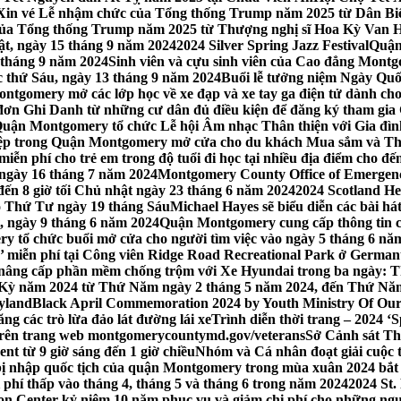
Xin vé Lễ nhậm chức của Tổng thống Trump năm 2025 từ Dân Biểu
 của Tổng thống Trump năm 2025 từ Thượng nghị sĩ Hoa Kỳ Van 
ật, ngày 15 tháng 9 năm 2024
2024 Silver Spring Jazz Festival
Quận
 tháng 9 năm 2024
Sinh viên và cựu sinh viên của Cao đẳng Montgom
ớc thứ Sáu, ngày 13 tháng 9 năm 2024
Buổi lễ tưởng niệm Ngày Quố
tgomery mở các lớp học về xe đạp và xe tay ga điện tử dành cho
 Ghi Danh từ những cư dân đủ điều kiện để đăng ký tham gia C
uận Montgomery tổ chức Lễ hội Âm nhạc Thân thiện với Gia đình,
iệp trong Quận Montgomery mở cửa cho du khách Mua sắm và Th
ễn phí cho trẻ em trong độ tuổi đi học tại nhiều địa điểm cho đến
ào ngày 16 tháng 7 năm 2024
Montgomery County Office of Emergen
đến 8 giờ tối Chủ nhật ngày 23 tháng 6 năm 2024
2024 Scotland He
vào Thứ Tư ngày 19 tháng Sáu
Michael Hayes sẽ biểu diễn các bài h
, ngày 9 tháng 6 năm 2024
Quận Montgomery cung cấp thông tin cập
 tổ chức buổi mở cửa cho người tìm việc vào ngày 5 tháng 6 năm 
o’ miễn phí tại Công viên Ridge Road Recreational Park ở Germant
nâng cấp phần mềm chống trộm với Xe Hyundai trong ba ngày: T
 Kỳ năm 2024 từ Thứ Năm ngày 2 tháng 5 năm 2024, đến Thứ Nă
yland
Black April Commemoration 2024 by Youth Ministry Of Our
g các trò lừa đảo lát đường lái xe
Trình diễn thời trang – 2024 ‘
 trên trang web montgomerycountymd.gov/veterans
Sở Cảnh sát Th
nt từ 9 giờ sáng đến 1 giờ chiều
Nhóm và Cá nhân đoạt giải cuộc 
 nhập quốc tịch của quận Montgomery trong mùa xuân 2024 bắt đầ
i phí thấp vào tháng 4, tháng 5 và tháng 6 trong năm 2024
2024 St.
n Center kỷ niệm 10 năm phục vụ và giảm chi phí cho những ngư