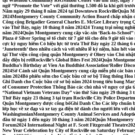
tại Wheaton Community Recreation Center vào thứ Bảy, ngày 7
ngữ “Promote the Vote” với giải thưởng 1.500 đô la khi gửi trư
Năm ngày 29 tháng 8 năm 2024 tại Downtown Rockville
Quận Mon
2024
Montgomery County Community Action Board chấp nhận đơn
Công cộng Brigadier General Charles E. McGee Library trọng Q
vào Thứ Bảy, ngày 10 tháng 8 năm 2024
24 Trang trại nông ngh
năm 2024
Quận Montgomery cung cấp vắc-xin ‘Back-to-School’’ mi
Plaza ở Silver Spring sẽ tổ chức từ 7 giờ tối cho đến 9 giờ tối v
cực kỳ nguy hiểm Có hiệu lực từ trưa Thứ Bảy ngày 22 tháng 6 
‘Juneteenth’ theo nhiều cách và với nhiều lễ kỷ niệm, hầu hết 
tại Thư viện công cộng quận Montgomery ở Olney vào Chủ nhật
dây điện bị rơi
Rockville’s Global Bites Fest 2024
Quận Montgomery
Buddha’s Birthday at Vien An Buddhist Association
‘Roller Disc
2024
Sở Cảnh sát Quận Montgomery cung cấp miễn phí các bản 
năm 2024
Bỏ phiếu sớm cho Cuộc bầu cử sơ bộ Tổng thống Hoa
Ghi Danh cho Cuộc bầu cử sơ bộ năm 2024 trong tiểu bang Mar
of Consumer Protection Thông Báo các chủ nhà về nguy cơ gia tăn
“National Vietnam Veterans Day” vào thứ Sáu ngày 29 tháng 3
Thứ Bảy ngày 23 tháng 3 tại trạm Rockville City Police Departme
Quận Montgomery được công bố
Ghi Danh Cho Các lớp chuẩn bị
lớp học về xe đạp và xe tay ga điện tử dành cho người lớn với ch
Washingtonian
Montgomery County Animal Services and Adoptio
đầu từ ngày 1 đến ngày 10 tháng 3 năm 2024
Quận Montgomery tổ
Forum
2024 International Night at F. Scott Fitzgerald Theatre
202
New Year Celebration by City of Rockville on Saturday February 