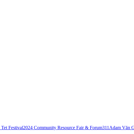
Tet Festival
2024 Community Resource Fair & Forum
311
Adam Văn G