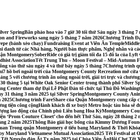
lver Spring
Bắn pháo hoa vào 7 giờ 30 tối thứ Sáu ngày 3 tháng
tion and Fireworks sang ngày 5 tháng 7 năm 2026
Chương Trình Đại
repe (bánh xèo chay) Fundraising Event at Viên Ân Temple
Middle
hi danh từ các Nhà hàng, Người bán thực phẩm, Nghệ nhân và cá
uận Montgomery
SoberRide có giá trị giảm tối đa 15 đô la của Ly
hist Association
Tết Trung Thu – Moon Festival – Mid-Autumn Fe
ông vào thứ sáu ngày 4 và thứ bảy ngày 5 tháng 7
Chương trình q
hí
7 hồ bơi ngoài trời của Montgomery County Recreation mở cửa 
ng 5 với chương trình ăn uống ngoài trời, giải trí trực và chương
30 tháng 5 tại White Oak Senior Center trong thành phố Silver S
ing Center tham dự Đại Lễ Phật Đản tổ chức tại Thủ Đô Washin
y 31 tháng 3 năm 2025 tại Silver Spring
Montgomery County Anima
m 2025
Chương trình FareShare của Quận Montgomery cung cấp ch
ương tiện công cộng
Hành khách đi xe buýt Metro hoặc tàu hỏa sẽ đ
 lượng lao động của Chính phủ Liên bang Hoa Kỳ
Montgomery Count
ự kiện ‘Prom Couture Closet’ cho đến hết Thứ Sáu, ngày 28 tháng 2
háng 2 năm 2025
Thông Báo giải học bổng của Kimmy Dương Found
n Trong quận Montgomery ở tiểu bang Maryland & Thời Khóa B
by Maryland Vietnamese Mutual Association
2025 Tết Festival at
 Tết Nguyên đán Ất Tỵ năm 2025 tại Chùa Viên Ân
Hội Chợ Tết X