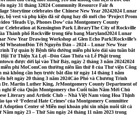
đến ngày 31 tháng 3
2024 Community Resource Fair &
llage Storytime celebrates the Chinese New Year 2024
2024 Lunar
y, bộ vest và phụ kiện đã sử dụng hay đồ mới cho ‘Project Prom
 video ‘Heads Up, Phones Dow’ của Montgomery County
r Celebration at Kensington Park Library
The City of Rockville
 của Thành phố Rockville trong tiểu bang Maryland
2024 Lunar
ar New Year Drawing Workshop at Glen Echo Park!
Rockville’s
eld Wheaton
Đón Tết Nguyên Đán – 2024 – Lunar New Year
ình Tự quản lý Bệnh tiểu đường miễn phí kéo dài sáu tuần bắt
a Hội Từ Thiện Xá Lợi –
Đón Giao Thừa và Lễ Phật trong
town được dời lại vào Thứ Bảy, ngày 2 tháng 3 năm 2024
2024
h miễn phí MoComCon thường niên lần thứ 8 của Thư viện Công
 mà không cần hẹn trước bắt đầu từ ngày 14 tháng 1 năm
ến hết ngày 20 tháng 3 năm 2024
Cáo Phó và Chương Trình
 Dr. Martin Luther King, Jr
Montgomery County Department of
h nghỉ lễ của Quận Montgomery cho Cuối tuần Năm Mới Chủ
mese Literary and Artistic Club – Nhà Việt Nam vùng Hoa Thịnh
đào tạo về ‘Federal Hate Crimes’ của Montgomery Committee
Adoption Center sẽ Miễn mọi khoản phí xin nhận nuôi tất cả
Thứ Năm ngày 23 – Thứ Sáu ngày 24 tháng 11 năm 2023 trong