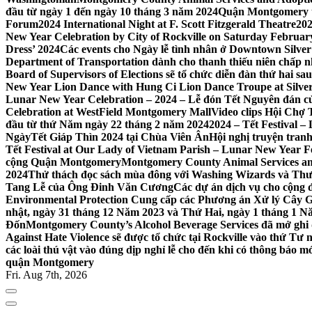
đầu từ ngày 1 đến ngày 10 tháng 3 năm 2024
Quận Montgomery tổ
Forum
2024 International Night at F. Scott Fitzgerald Theatre
202
New Year Celebration by City of Rockville on Saturday February 
Dress’ 2024
Các events cho Ngày lễ tình nhân ở Downtown Silver 
Department of Transportation dành cho thanh thiếu niên chấp n
Board of Supervisors of Elections sẽ tổ chức diễn đàn thứ hai 
New Year Lion Dance with Hung Ci Lion Dance Troupe at Silve
Lunar New Year Celebration – 2024 – Lễ đón Tết Nguyên đán c
Celebration at WestField Montgomery Mall
Video clips Hội Chợ
đầu từ thứ Năm ngày 22 tháng 2 năm 2024
2024 – Tết Festival 
NgàyTết Giáp Thìn 2024 tại Chùa Viên Ân
Hội nghị truyện tra
Tết Festival at Our Lady of Vietnam Parish – Lunar New Year 
cộng Quận Montgomery
Montgomery County Animal Services an
2024
Thử thách đọc sách mùa đông với Washing Wizards và Thư v
Tang Lễ của Ông Đinh Văn Cương
Các dự án dịch vụ cho cộng 
Environmental Protection Cung cấp các Phương án Xử lý Cây 
nhật, ngày 31 tháng 12 Năm 2023 và Thứ Hai, ngày 1 tháng 1 N
Đốn
Montgomery County’s Alcohol Beverage Services đã mở ghi
Against Hate Violence sẽ được tổ chức tại Rockville vào thứ Tư
các loài thú vật vào đúng dịp nghỉ lễ cho đến khi có thông báo m
quận Montgomery
Fri. Aug 7th, 2026