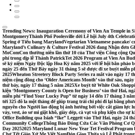
Trending News:
Inauguration Ceremony of Vien An Temple in Si
Montgomery
Thành Phố Poolesville dời Lễ hội July 4th Celebra
Spring ở Tiểu bang Maryland
Vegetarian Vietnamese pancake/ c
Maryland’s Culinary & Culture Festival 2026 đang Nhận đơn G
MoComCon thường niên lần thứ 10 của Thư viện Công cộng Q
phí trong dịp lễ Thánh Patrick
Tet 2026 Program at Vien An Budd
sẽ kỷ niệm Ngày Độc lập Hoa Kỳ năm 2025 với lễ hội bắn pháo b
ngày 25 đến Thứ Bảy ngày 31 tháng 5 sẽ được đi xe buýt miễn p
2025
Wheaton Streetery Block Party Series ra mắt vào ngày 17 thá
niệm cộng đồng cho ‘Older Americans Month’ vào thứ sáu, ngày 
thứ bảy, ngày 17 tháng 5 năm 2025
Xe buýt từ White Oak Shopp
kiện ‘Montgomery County is Open for Business’ vào thứ Hai, ngà
miễn phí “Find Your Lucky Pup” từ ngày 14 đến 17 tháng 3 nă
tới 325 đô la một tháng để giúp trang trải chi phí đi lại bằng ph
nguyên cho Người lao động bị ảnh hưởng bởi việc cắt giảm lực
váy, vest, áo sơ mi giặt khô, giày dép, cà vạt và phụ kiện cho s
Office Building qua Isiah “Ike” Leggett vào Thứ Hai, ngày 24 t
Community College
Thông Báo Đóng Cửa Các Văn Phòng Cơ Qua
Day 2025
2025 Maryland Lunar New Year Tet Festival Program 
Chợ Tết Giáo Xứ Mẹ Việt Nam
Đón Giao Thừa và Lễ Phật trong