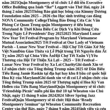
năm 2025
Quận Montgomery sẽ tổ chức Lễ đổi tên Executive
Office Building qua Isiah “Ike” Leggett vào Thứ Hai, ngày 24
tháng 2 năm 2025
Thông Báo giải học bổng của Kimmy Dương
Foundation năm 2025 – 2026 cho Học sinh trường cao đẳng
NOVA Community College
Thông Báo Đóng Cửa Các Văn
Phòng Cơ Quan Trong quận Montgomery ở tiểu bang
Maryland & Thời Khóa Biểu Các Dịch Vụ Khi Đóng Cửa
Trong Ngày Lễ Presidents’ Day 2025
2025 Maryland Lunar
New Year Tet Festival Program by Maryland Vietnamese
Mutual Association
2025 Tết Festival at Our Lady of Vietnam
Parish – Lunar New Year Festival – Hội Chợ Tết Giáo Xứ Mẹ
Việt Nam
Đón Giao Thừa và Lễ Phật trong Tết Nguyên đán Ất
Tỵ năm 2025 tại Chùa Viên Ân
Hội Chợ Tết Xuân Vị Yêu
Thương của Hội Từ Thiện Xá Lợi – 2025 – Tết Festival –
Lunar New Year Festival by Xa Loi Charity
Ghi danh Xin vé
Lễ nhậm chức của Tổng thống Trump năm 2025 từ Dân Biểu
Tiểu Bang Jamie Raskin tại địa hạt hay khu 8 bầu cử quốc hội
Hoa Kỳ của Maryland
Ghi danh xin vé đi coi Lễ nhậm chức của
Tổng thống Trump năm 2025 từ Thượng nghị sĩ Hoa Kỳ Van
Hollen của Tiểu Bang Maryland
Quận Montgomery sẽ tổ chức
‘Friendship Picnic’ miễn phí lần thứ 10 tại Wheaton vào Chủ
Nhật, ngày 15 tháng 9 năm 2024
2024 Silver Spring Jazz
Festival
Quận Montgomery sẽ tổ chức Hội thảo ‘Ready
Montgomery Seminar’ tại Wheaton Community Recreation
Center vào thứ Bảy, ngày 7 tháng 9 năm 2024
Sinh viên và cựu