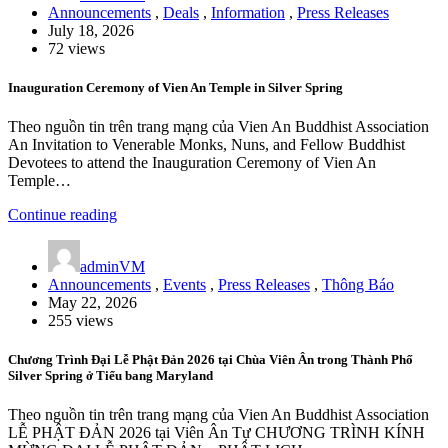
Announcements
,
Deals
,
Information
,
Press Releases
July 18, 2026
72 views
Inauguration Ceremony of Vien An Temple in Silver Spring
Theo nguồn tin trên trang mạng của Vien An Buddhist Association
An Invitation to Venerable Monks, Nuns, and Fellow Buddhist
Devotees to attend the Inauguration Ceremony of Vien An
Temple…
Continue reading
adminVM
Announcements
,
Events
,
Press Releases
,
Thông Báo
May 22, 2026
255 views
Chương Trình Đại Lễ Phật Đản 2026 tại Chùa Viên Ân trong Thành Phố
Silver Spring ở Tiểu bang Maryland
Theo nguồn tin trên trang mạng của Vien An Buddhist Association
LỄ PHẬT ĐẢN 2026 tại Viên Ân Tự CHƯƠNG TRÌNH KÍNH