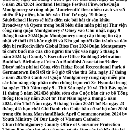
6 năm 2024
2024 Scotland Heritage Festival Fireworks
Quận
Montgomery sẽ công nhận ‘Juneteenth’ theo nhiều cách và với
nhiều lễ kỷ niệm, hầu hết vào Thứ Tư ngày 19 tháng
Sáu
Michael Hayes sẽ biểu diễn các bài hát từ sân khấu
Broadway và Opera trong buổi biểu diễn miễn phí tại Thư viện
công cộng quận Montgomery ở Olney vào Chủ nhật, ngày 9
tháng 6 năm 2024
Quận Montgomery cung cấp thông tin cập
nhật về thời tiết khắc nghiệt và Kêu gọi người dân tránh xa dây
điện bị rơi
Rockville’s Global Bites Fest 2024
Quận Montgomery
tổ chức buổi mở cửa cho người tìm việc vào ngày 5 tháng 6
năm 2024 tại County’s Executive Office Building
Celebration
Buddha’s Birthday at Vien An Buddhist Association
‘Roller
Disco’ miễn phí tại Công viên Ridge Road Recreational Park ở
Germantown Buổi tối từ 6-8 giờ tối vào thứ Sáu, ngày 17 tháng
5 năm 2024
Sở Cảnh sát Quận Montgomery cung cấp miễn phí
các bản nâng cấp phần mềm chống trộm với Xe Hyundai trong
ba ngày: Thứ Năm ngày 9 , Thứ Sáu ngày 10 và Thứ Bảy ngày
11 tháng 5 năm 2024
Bỏ phiếu sớm cho Cuộc bầu cử sơ bộ Tổng
thống Hoa Kỳ năm 2024 từ Thứ Năm ngày 2 tháng 5 năm
2024, đến Thứ Năm ngày 9 tháng 5 năm 2024
Thứ Ba ngày 23
tháng 4 là hạn chót Ghi Danh cho Cuộc bầu cử sơ bộ năm 2024
trong tiểu bang Maryland
Black April Commemoration 2024 by
Youth Ministry Of Our Lady of Vietnam Catholic
Church
Montgomery County Office of Consumer Protection
Thông Báo các chủ nhà về nguy cơ gia tăng các trò lừa đảo lát