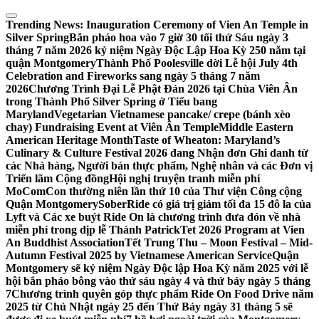
Skip
to
Trending News:
Inauguration Ceremony of Vien An Temple in
content
Silver Spring
Bắn pháo hoa vào 7 giờ 30 tối thứ Sáu ngày 3
tháng 7 năm 2026 kỷ niệm Ngày Độc Lập Hoa Kỳ 250 năm tại
quận Montgomery
Thành Phố Poolesville dời Lễ hội July 4th
Celebration and Fireworks sang ngày 5 tháng 7 năm
2026
Chương Trình Đại Lễ Phật Đản 2026 tại Chùa Viên Ân
trong Thành Phố Silver Spring ở Tiểu bang
Maryland
Vegetarian Vietnamese pancake/ crepe (bánh xèo
chay) Fundraising Event at Viên Ân Temple
Middle Eastern
American Heritage Month
Taste of Wheaton: Maryland’s
Culinary & Culture Festival 2026 đang Nhận đơn Ghi danh từ
các Nhà hàng, Người bán thực phẩm, Nghệ nhân và các Đơn vị
Triển lãm Cộng đồng
Hội nghị truyện tranh miễn phí
MoComCon thường niên lần thứ 10 của Thư viện Công cộng
Quận Montgomery
SoberRide có giá trị giảm tối đa 15 đô la của
Lyft và Các xe buýt Ride On là chương trình đưa đón về nhà
miễn phí trong dịp lễ Thánh Patrick
Tet 2026 Program at Vien
An Buddhist Association
Tết Trung Thu – Moon Festival – Mid-
Autumn Festival 2025 by Vietnamese American Service
Quận
Montgomery sẽ kỷ niệm Ngày Độc lập Hoa Kỳ năm 2025 với lễ
hội bắn pháo bông vào thứ sáu ngày 4 và thứ bảy ngày 5 tháng
7
Chương trình quyên góp thực phẩm Ride On Food Drive năm
2025 từ Chủ Nhật ngày 25 đến Thứ Bảy ngày 31 tháng 5 sẽ