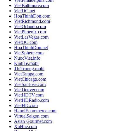
VietPhiladelphia.com
VietBaltimore.com
VietDC.net
HoaThinhDon.com
VietRichmond.com
VietOrlando.com
VietPhoenix.com
VietLasVegas.com
VietOC.com
HoaThinhDon.net
VietSphere.com
NuocViet.info
KinhTe.mobi
ThiTruong.mobi
VietTampa.com
VietChicago.com
VietSanJose.com
VietDenver.com
VietHDTV.com
VietHDRadio.com
VietHD.com
HanoiEcommerce.com
VirtualSaigon.com
Asian-Gourmet.com
XuHue.com