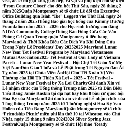
vest, áo sơ mi giặt khô, giày dép, cà vạt và phụ kiện cho sự kiện
‘Prom Couture Closet’ cho đến hết Thứ Sáu, ngày 28 tháng 2
năm 2025
Quận Montgomery sẽ tổ chức Lễ đổi tên Executive
Office Building qua Isiah “Ike” Leggett vào Thứ Hai, ngày 24
tháng 2 năm 2025
Thông Báo giải học bổng của Kimmy Dương
Foundation năm 2025 – 2026 cho Học sinh trường cao đẳng
NOVA Community College
Thông Báo Đóng Cửa Các Văn
Phòng Cơ Quan Trong quận Montgomery ở tiểu bang
Maryland & Thời Khóa Biểu Các Dịch Vụ Khi Đóng Cửa
Trong Ngày Lễ Presidents’ Day 2025
2025 Maryland Lunar
New Year Tet Festival Program by Maryland Vietnamese
Mutual Association
2025 Tết Festival at Our Lady of Vietnam
Parish – Lunar New Year Festival – Hội Chợ Tết Giáo Xứ Mẹ
Việt Nam
Đón Giao Thừa và Lễ Phật trong Tết Nguyên đán Ất
Tỵ năm 2025 tại Chùa Viên Ân
Hội Chợ Tết Xuân Vị Yêu
Thương của Hội Từ Thiện Xá Lợi – 2025 – Tết Festival –
Lunar New Year Festival by Xa Loi Charity
Ghi danh Xin vé
Lễ nhậm chức của Tổng thống Trump năm 2025 từ Dân Biểu
Tiểu Bang Jamie Raskin tại địa hạt hay khu 8 bầu cử quốc hội
Hoa Kỳ của Maryland
Ghi danh xin vé đi coi Lễ nhậm chức của
Tổng thống Trump năm 2025 từ Thượng nghị sĩ Hoa Kỳ Van
Hollen của Tiểu Bang Maryland
Quận Montgomery sẽ tổ chức
‘Friendship Picnic’ miễn phí lần thứ 10 tại Wheaton vào Chủ
Nhật, ngày 15 tháng 9 năm 2024
2024 Silver Spring Jazz
Festival
Quận Montgomery sẽ tổ chức Hội thảo ‘Ready