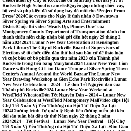
Celebration by City of Rockville on Saturday February 17 at
Rockville High School is canceled
Quyên góp những chiếc váy,
bộ vest và phụ kiện đã sử dụng hay đồ mới cho ‘Project Prom
Dress’ 2024
Các events cho Ngày lễ tình nhân ở Downtown
Silver Spring và Silver Spring Arts and Entertainment
District
Cuộc thi video ‘Heads Up, Phones Dow’ của
Montgomery County Department of Transportation dành cho
thanh thiếu niên chấp nhận bài gửi đến hết ngày 29 tháng 2
năm 2024
2024 Lunar New Year Celebration at Kensington
Park Library
The City of Rockville Board of Supervisors of
Elections sẽ tổ chức diễn đàn thứ hai sau bầu cử để thảo luận
về cuộc bầu cử bỏ phiếu qua thư năm 2023 của Thành phố
Rockville trong tiểu bang Maryland
2024 Lunar New Year Lion
Dance with Hung Ci Lion Dance Troupe at Silver Spring Town
Center’s Annual Around the World Bazaar
The Lunar New
Year Drawing Workshop at Glen Echo Park!
Rockville’s Lunar
New Year Celebration – 2024 – Lễ đón Tết Nguyên đán của
Thành phố Rockville
2024 Lunar New Year Weekend at
WestField Wheaton
Đón Tết Nguyên Đán – 2024 – Lunar New
Year Celebration at WestField Montgomery Mall
Video clips Hội
Chợ Tết Xuân Vị Yêu Thương của Hội Từ Thiện Xá Lợi
2024
Chương trình Tự quản lý Bệnh tiểu đường miễn phí kéo
dài sáu tuần bắt đầu từ thứ Năm ngày 22 tháng 2 năm
2024
2024 – Tết Festival – Lunar New Year Festival – Hội Chợ
Tết Xuân Vị Yêu Thương của Hội Từ Thiện Xá Lợi –
Đón Giao