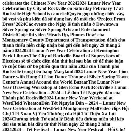
celebrates the Chinese New Year 2024
2024 Lunar New Year
Celebration by City of Rockville on Saturday February 17 at
Rockville High School is canceled
Quyên góp những chiếc váy,
bộ vest và phụ kiện đã sử dụng hay đồ mới cho ‘Project Prom
Dress’ 2024
Các events cho Ngày lễ tình nhân ở Downtown
Silver Spring và Silver Spring Arts and Entertainment
District
Cuộc thi video ‘Heads Up, Phones Dow’ của
Montgomery County Department of Transportation dành cho
thanh thiếu niên chấp nhận bài gửi đến hết ngày 29 tháng 2
năm 2024
2024 Lunar New Year Celebration at Kensington
Park Library
The City of Rockville Board of Supervisors of
Elections sẽ tổ chức diễn đàn thứ hai sau bầu cử để thảo luận
về cuộc bầu cử bỏ phiếu qua thư năm 2023 của Thành phố
Rockville trong tiểu bang Maryland
2024 Lunar New Year Lion
Dance with Hung Ci Lion Dance Troupe at Silver Spring Town
Center’s Annual Around the World Bazaar
The Lunar New
Year Drawing Workshop at Glen Echo Park!
Rockville’s Lunar
New Year Celebration – 2024 – Lễ đón Tết Nguyên đán của
Thành phố Rockville
2024 Lunar New Year Weekend at
WestField Wheaton
Đón Tết Nguyên Đán – 2024 – Lunar New
Year Celebration at WestField Montgomery Mall
Video clips Hội
Chợ Tết Xuân Vị Yêu Thương của Hội Từ Thiện Xá Lợi
2024
Chương trình Tự quản lý Bệnh tiểu đường miễn phí kéo
dài sáu tuần bắt đầu từ thứ Năm ngày 22 tháng 2 năm
2024
2024 – Tết Festival – Lunar New Year Festival – Hội Chợ