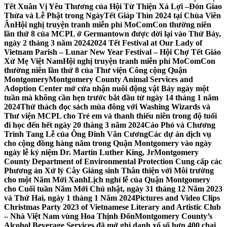
Tết Xuân Vị Yêu Thương của Hội Từ Thiện Xá Lợi –
Đón Giao
Thừa và Lễ Phật trong NgàyTết Giáp Thìn 2024 tại Chùa Viên
Ân
Hội nghị truyện tranh miễn phí MoComCon thường niên
lần thứ 8 của MCPL ở Germantown được dời lại vào Thứ Bảy,
ngày 2 tháng 3 năm 2024
2024 Tết Festival at Our Lady of
Vietnam Parish – Lunar New Year Festival – Hội Chợ Tết Giáo
Xứ Mẹ Việt Nam
Hội nghị truyện tranh miễn phí MoComCon
thường niên lần thứ 8 của Thư viện Công cộng Quận
Montgomery
Montgomery County Animal Services and
Adoption Center mở cửa nhận nuôi động vật Bảy ngày một
tuần mà không cần hẹn trước bắt đầu từ ngày 14 tháng 1 năm
2024
Thử thách đọc sách mùa đông với Washing Wizards và
Thư viện MCPL cho Trẻ em và thanh thiếu niên trong độ tuổi
đi học đến hết ngày 20 tháng 3 năm 2024
Cáo Phó và Chương
Trình Tang Lễ của Ông Đinh Văn Cương
Các dự án dịch vụ
cho cộng đồng hàng năm trong Quận Montgomery vào ngày
ngày lễ kỷ niệm Dr. Martin Luther King, Jr
Montgomery
County Department of Environmental Protection Cung cấp các
Phương án Xử lý Cây Giáng sinh Thân thiện với Môi trường
cho một Năm Mới Xanh
Lịch nghỉ lễ của Quận Montgomery
cho Cuối tuần Năm Mới Chủ nhật, ngày 31 tháng 12 Năm 2023
và Thứ Hai, ngày 1 tháng 1 Năm 2024
Pictures and Video Clips
Christmas Party 2023 of Vietnamese Literary and Artistic Club
– Nhà Việt Nam vùng Hoa Thịnh Đốn
Montgomery County’s
Alcohol Beverage Services đã mở ghi danh xổ số hơn 400 chai