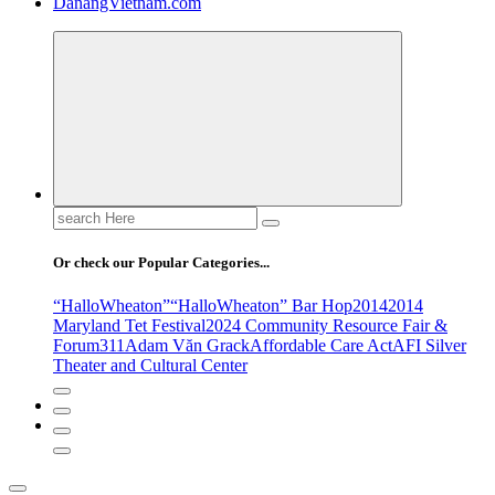
DanangVietnam.com
Search
for:
Or check our Popular Categories...
“HalloWheaton”
“HalloWheaton” Bar Hop
2014
2014
Maryland Tet Festival
2024 Community Resource Fair &
Forum
311
Adam Văn Grack
Affordable Care Act
AFI Silver
Theater and Cultural Center