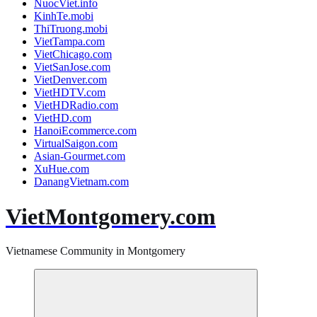
NuocViet.info
KinhTe.mobi
ThiTruong.mobi
VietTampa.com
VietChicago.com
VietSanJose.com
VietDenver.com
VietHDTV.com
VietHDRadio.com
VietHD.com
HanoiEcommerce.com
VirtualSaigon.com
Asian-Gourmet.com
XuHue.com
DanangVietnam.com
VietMontgomery.com
Vietnamese Community in Montgomery