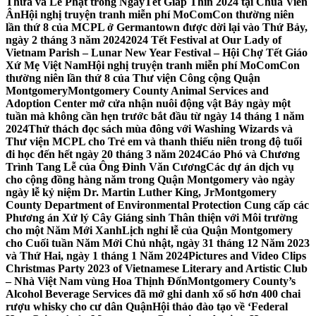
Thừa và Lễ Phật trong NgàyTết Giáp Thìn 2024 tại Chùa Viên
Ân
Hội nghị truyện tranh miễn phí MoComCon thường niên
lần thứ 8 của MCPL ở Germantown được dời lại vào Thứ Bảy,
ngày 2 tháng 3 năm 2024
2024 Tết Festival at Our Lady of
Vietnam Parish – Lunar New Year Festival – Hội Chợ Tết Giáo
Xứ Mẹ Việt Nam
Hội nghị truyện tranh miễn phí MoComCon
thường niên lần thứ 8 của Thư viện Công cộng Quận
Montgomery
Montgomery County Animal Services and
Adoption Center mở cửa nhận nuôi động vật Bảy ngày một
tuần mà không cần hẹn trước bắt đầu từ ngày 14 tháng 1 năm
2024
Thử thách đọc sách mùa đông với Washing Wizards và
Thư viện MCPL cho Trẻ em và thanh thiếu niên trong độ tuổi
đi học đến hết ngày 20 tháng 3 năm 2024
Cáo Phó và Chương
Trình Tang Lễ của Ông Đinh Văn Cương
Các dự án dịch vụ
cho cộng đồng hàng năm trong Quận Montgomery vào ngày
ngày lễ kỷ niệm Dr. Martin Luther King, Jr
Montgomery
County Department of Environmental Protection Cung cấp các
Phương án Xử lý Cây Giáng sinh Thân thiện với Môi trường
cho một Năm Mới Xanh
Lịch nghỉ lễ của Quận Montgomery
cho Cuối tuần Năm Mới Chủ nhật, ngày 31 tháng 12 Năm 2023
và Thứ Hai, ngày 1 tháng 1 Năm 2024
Pictures and Video Clips
Christmas Party 2023 of Vietnamese Literary and Artistic Club
– Nhà Việt Nam vùng Hoa Thịnh Đốn
Montgomery County’s
Alcohol Beverage Services đã mở ghi danh xổ số hơn 400 chai
rượu whisky cho cư dân Quận
Hội thảo đào tạo về ‘Federal