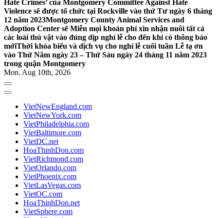
Hate Crimes’ của Montgomery Committee Against Hate
Violence sẽ được tổ chức tại Rockville vào thứ Tư ngày 6 tháng
12 năm 2023
Montgomery County Animal Services and
Adoption Center sẽ Miễn mọi khoản phí xin nhận nuôi tất cả
các loài thú vật vào đúng dịp nghỉ lễ cho đến khi có thông báo
mới
Thời khóa biểu và dịch vụ cho nghỉ lễ cuối tuần Lễ tạ ơn
vào Thứ Năm ngày 23 – Thứ Sáu ngày 24 tháng 11 năm 2023
trong quận Montgomery
Mon. Aug 10th, 2026
VietNewEngland.com
VietNewYork.com
VietPhiladelphia.com
VietBaltimore.com
VietDC.net
HoaThinhDon.com
VietRichmond.com
VietOrlando.com
VietPhoenix.com
VietLasVegas.com
VietOC.com
HoaThinhDon.net
VietSphere.com