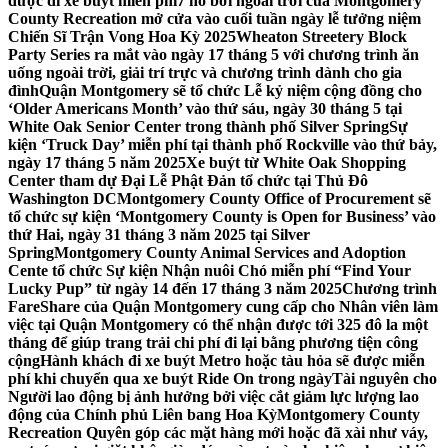
được đi xe buýt miễn phí
7 hồ bơi ngoài trời của Montgomery
County Recreation mở cửa vào cuối tuần ngày lễ tưởng niệm
Chiến Sĩ Trận Vong Hoa Kỳ 2025
Wheaton Streetery Block
Party Series ra mắt vào ngày 17 tháng 5 với chương trình ăn
uống ngoài trời, giải trí trực và chương trình dành cho gia
đình
Quận Montgomery sẽ tổ chức Lễ kỷ niệm cộng đồng cho
‘Older Americans Month’ vào thứ sáu, ngày 30 tháng 5 tại
White Oak Senior Center trong thành phố Silver Spring
Sự
kiện ‘Truck Day’ miễn phí tại thành phố Rockville vào thứ bảy,
ngày 17 tháng 5 năm 2025
Xe buýt từ White Oak Shopping
Center tham dự Đại Lễ Phật Đản tổ chức tại Thủ Đô
Washington DC
Montgomery County Office of Procurement sẽ
tổ chức sự kiện ‘Montgomery County is Open for Business’ vào
thứ Hai, ngày 31 tháng 3 năm 2025 tại Silver
Spring
Montgomery County Animal Services and Adoption
Cente tổ chức Sự kiện Nhận nuôi Chó miễn phí “Find Your
Lucky Pup” từ ngày 14 đến 17 tháng 3 năm 2025
Chương trình
FareShare của Quận Montgomery cung cấp cho Nhân viên làm
việc tại Quận Montgomery có thể nhận được tới 325 đô la một
tháng để giúp trang trải chi phí đi lại bằng phương tiện công
cộng
Hành khách đi xe buýt Metro hoặc tàu hỏa sẽ được miễn
phí khi chuyển qua xe buýt Ride On trong ngày
Tài nguyên cho
Người lao động bị ảnh hưởng bởi việc cắt giảm lực lượng lao
động của Chính phủ Liên bang Hoa Kỳ
Montgomery County
Recreation Quyên góp các mặt hàng mới hoặc đã xài như váy,