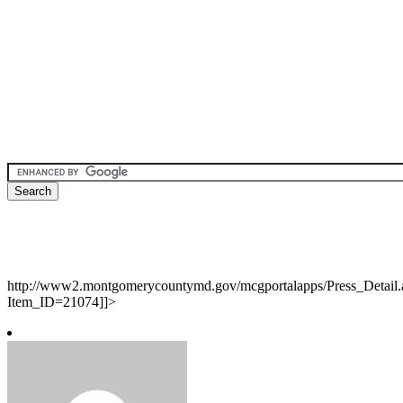
http://www2.montgomerycountymd.gov/mcgportalapps/Press_Detail.
Item_ID=21074]]>