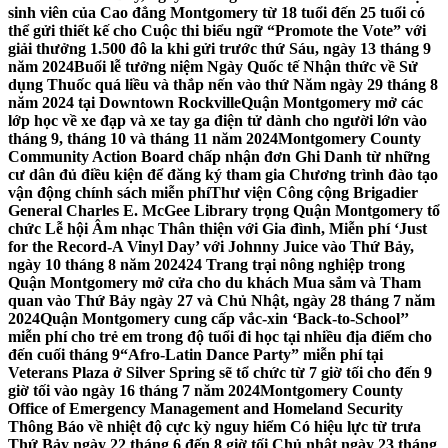
sinh viên của Cao đẳng Montgomery từ 18 tuổi đến 25 tuổi có
thể gửi thiết kế cho Cuộc thi biểu ngữ “Promote the Vote” với
giải thưởng 1.500 đô la khi gửi trước thứ Sáu, ngày 13 tháng 9
năm 2024
Buổi lễ tưởng niệm Ngày Quốc tế Nhận thức về Sử
dụng Thuốc quá liều và thắp nến vào thứ Năm ngày 29 tháng 8
năm 2024 tại Downtown Rockville
Quận Montgomery mở các
lớp học về xe đạp và xe tay ga điện tử dành cho người lớn vào
tháng 9, tháng 10 và tháng 11 năm 2024
Montgomery County
Community Action Board chấp nhận đơn Ghi Danh từ những
cư dân đủ điều kiện để đăng ký tham gia Chương trình đào tạo
vận động chính sách miễn phí
Thư viện Công cộng Brigadier
General Charles E. McGee Library trọng Quận Montgomery tổ
chức Lễ hội Âm nhạc Thân thiện với Gia đình, Miễn phí ‘Just
for the Record-A Vinyl Day’ với Johnny Juice vào Thứ Bảy,
ngày 10 tháng 8 năm 2024
24 Trang trại nông nghiệp trong
Quận Montgomery mở cửa cho du khách Mua sắm và Tham
quan vào Thứ Bảy ngày 27 và Chủ Nhật, ngày 28 tháng 7 năm
2024
Quận Montgomery cung cấp vắc-xin ‘Back-to-School’’
miễn phí cho trẻ em trong độ tuổi đi học tại nhiều địa điểm cho
đến cuối tháng 9
“Afro-Latin Dance Party” miễn phí tại
Veterans Plaza ở Silver Spring sẽ tổ chức từ 7 giờ tối cho đến 9
giờ tối vào ngày 16 tháng 7 năm 2024
Montgomery County
Office of Emergency Management and Homeland Security
Thông Báo về nhiệt độ cực kỳ nguy hiểm Có hiệu lực từ trưa
Thứ Bảy ngày 22 tháng 6 đến 8 giờ tối Chủ nhật ngày 23 tháng