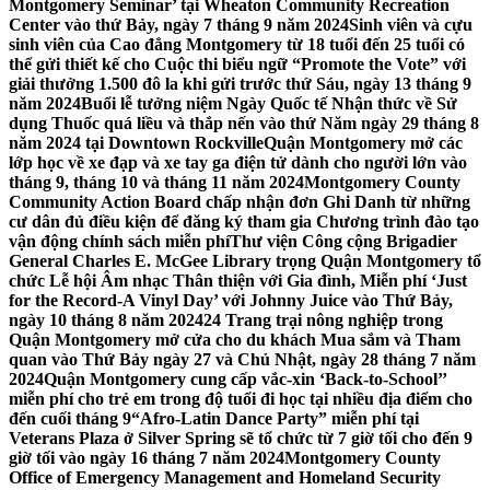
Montgomery Seminar’ tại Wheaton Community Recreation
Center vào thứ Bảy, ngày 7 tháng 9 năm 2024
Sinh viên và cựu
sinh viên của Cao đẳng Montgomery từ 18 tuổi đến 25 tuổi có
thể gửi thiết kế cho Cuộc thi biểu ngữ “Promote the Vote” với
giải thưởng 1.500 đô la khi gửi trước thứ Sáu, ngày 13 tháng 9
năm 2024
Buổi lễ tưởng niệm Ngày Quốc tế Nhận thức về Sử
dụng Thuốc quá liều và thắp nến vào thứ Năm ngày 29 tháng 8
năm 2024 tại Downtown Rockville
Quận Montgomery mở các
lớp học về xe đạp và xe tay ga điện tử dành cho người lớn vào
tháng 9, tháng 10 và tháng 11 năm 2024
Montgomery County
Community Action Board chấp nhận đơn Ghi Danh từ những
cư dân đủ điều kiện để đăng ký tham gia Chương trình đào tạo
vận động chính sách miễn phí
Thư viện Công cộng Brigadier
General Charles E. McGee Library trọng Quận Montgomery tổ
chức Lễ hội Âm nhạc Thân thiện với Gia đình, Miễn phí ‘Just
for the Record-A Vinyl Day’ với Johnny Juice vào Thứ Bảy,
ngày 10 tháng 8 năm 2024
24 Trang trại nông nghiệp trong
Quận Montgomery mở cửa cho du khách Mua sắm và Tham
quan vào Thứ Bảy ngày 27 và Chủ Nhật, ngày 28 tháng 7 năm
2024
Quận Montgomery cung cấp vắc-xin ‘Back-to-School’’
miễn phí cho trẻ em trong độ tuổi đi học tại nhiều địa điểm cho
đến cuối tháng 9
“Afro-Latin Dance Party” miễn phí tại
Veterans Plaza ở Silver Spring sẽ tổ chức từ 7 giờ tối cho đến 9
giờ tối vào ngày 16 tháng 7 năm 2024
Montgomery County
Office of Emergency Management and Homeland Security