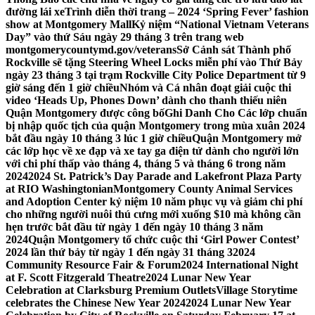
đường lái xe
Trình diễn thời trang – 2024 ‘Spring Fever’ fashion
show at Montgomery Mall
Kỷ niệm “National Vietnam Veterans
Day” vào thứ Sáu ngày 29 tháng 3 trên trang web
montgomerycountymd.gov/veterans
Sở Cảnh sát Thành phố
Rockville sẽ tặng Steering Wheel Locks miễn phí vào Thứ Bảy
ngày 23 tháng 3 tại trạm Rockville City Police Department từ 9
giờ sáng đến 1 giờ chiều
Nhóm và Cá nhân đoạt giải cuộc thi
video ‘Heads Up, Phones Down’ dành cho thanh thiếu niên
Quận Montgomery được công bố
Ghi Danh Cho Các lớp chuẩn
bị nhập quốc tịch của quận Montgomery trong mùa xuân 2024
bắt đầu ngày 10 tháng 3 lúc 1 giờ chiều
Quận Montgomery mở
các lớp học về xe đạp và xe tay ga điện tử dành cho người lớn
với chi phí thấp vào tháng 4, tháng 5 và tháng 6 trong năm
2024
2024 St. Patrick’s Day Parade and Lakefront Plaza Party
at RIO Washingtonian
Montgomery County Animal Services
and Adoption Center kỷ niệm 10 năm phục vụ và giảm chi phí
cho những người nuôi thú cưng mới xuống $10 mà không cần
hẹn trước bắt đầu từ ngày 1 đến ngày 10 tháng 3 năm
2024
Quận Montgomery tổ chức cuộc thi ‘Girl Power Contest’
2024 lần thứ bảy từ ngày 1 đến ngày 31 tháng 3
2024
Community Resource Fair & Forum
2024 International Night
at F. Scott Fitzgerald Theatre
2024 Lunar New Year
Celebration at Clarksburg Premium Outlets
Village Storytime
celebrates the Chinese New Year 2024
2024 Lunar New Year