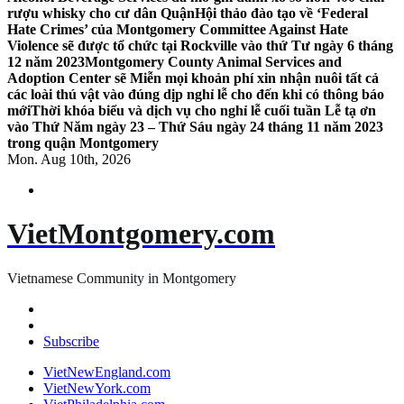
rượu whisky cho cư dân Quận
Hội thảo đào tạo về ‘Federal
Hate Crimes’ của Montgomery Committee Against Hate
Violence sẽ được tổ chức tại Rockville vào thứ Tư ngày 6 tháng
12 năm 2023
Montgomery County Animal Services and
Adoption Center sẽ Miễn mọi khoản phí xin nhận nuôi tất cả
các loài thú vật vào đúng dịp nghỉ lễ cho đến khi có thông báo
mới
Thời khóa biểu và dịch vụ cho nghỉ lễ cuối tuần Lễ tạ ơn
vào Thứ Năm ngày 23 – Thứ Sáu ngày 24 tháng 11 năm 2023
trong quận Montgomery
Mon. Aug 10th, 2026
VietMontgomery.com
Vietnamese Community in Montgomery
Subscribe
VietNewEngland.com
VietNewYork.com