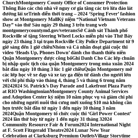
Church
Montgomery County Office of Consumer Protection
Thông Báo các chủ nhà về nguy cơ gia tăng các trò lừa đảo lát
đường lái xe
Trình diễn thời trang – 2024 ‘Spring Fever’ fashion
show at Montgomery Mall
Kỷ niệm “National Vietnam Veterans
Day” vào thứ Sáu ngày 29 tháng 3 trên trang web
montgomerycountymd.gov/veterans
Sở Cảnh sát Thành phố
Rockville sẽ tặng Steering Wheel Locks miễn phí vào Thứ Bảy
ngày 23 tháng 3 tại trạm Rockville City Police Department từ 9
giờ sáng đến 1 giờ chiều
Nhóm và Cá nhân đoạt giải cuộc thi
video ‘Heads Up, Phones Down’ dành cho thanh thiếu niên
Quận Montgomery được công bố
Ghi Danh Cho Các lớp chuẩn
bị nhập quốc tịch của quận Montgomery trong mùa xuân 2024
bắt đầu ngày 10 tháng 3 lúc 1 giờ chiều
Quận Montgomery mở
các lớp học về xe đạp và xe tay ga điện tử dành cho người lớn
với chi phí thấp vào tháng 4, tháng 5 và tháng 6 trong năm
2024
2024 St. Patrick’s Day Parade and Lakefront Plaza Party
at RIO Washingtonian
Montgomery County Animal Services
and Adoption Center kỷ niệm 10 năm phục vụ và giảm chi phí
cho những người nuôi thú cưng mới xuống $10 mà không cần
hẹn trước bắt đầu từ ngày 1 đến ngày 10 tháng 3 năm
2024
Quận Montgomery tổ chức cuộc thi ‘Girl Power Contest’
2024 lần thứ bảy từ ngày 1 đến ngày 31 tháng 3
2024
Community Resource Fair & Forum
2024 International Night
at F. Scott Fitzgerald Theatre
2024 Lunar New Year
Celebration at Clarksburg Premium Outlets
Village Storytime