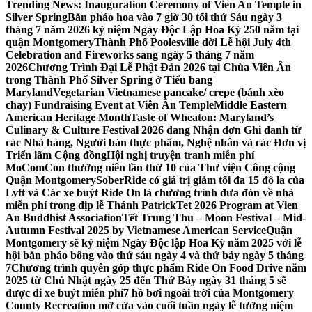
Trending News:
Inauguration Ceremony of Vien An Temple in
Silver Spring
Bắn pháo hoa vào 7 giờ 30 tối thứ Sáu ngày 3
tháng 7 năm 2026 kỷ niệm Ngày Độc Lập Hoa Kỳ 250 năm tại
quận Montgomery
Thành Phố Poolesville dời Lễ hội July 4th
Celebration and Fireworks sang ngày 5 tháng 7 năm
2026
Chương Trình Đại Lễ Phật Đản 2026 tại Chùa Viên Ân
trong Thành Phố Silver Spring ở Tiểu bang
Maryland
Vegetarian Vietnamese pancake/ crepe (bánh xèo
chay) Fundraising Event at Viên Ân Temple
Middle Eastern
American Heritage Month
Taste of Wheaton: Maryland’s
Culinary & Culture Festival 2026 đang Nhận đơn Ghi danh từ
các Nhà hàng, Người bán thực phẩm, Nghệ nhân và các Đơn vị
Triển lãm Cộng đồng
Hội nghị truyện tranh miễn phí
MoComCon thường niên lần thứ 10 của Thư viện Công cộng
Quận Montgomery
SoberRide có giá trị giảm tối đa 15 đô la của
Lyft và Các xe buýt Ride On là chương trình đưa đón về nhà
miễn phí trong dịp lễ Thánh Patrick
Tet 2026 Program at Vien
An Buddhist Association
Tết Trung Thu – Moon Festival – Mid-
Autumn Festival 2025 by Vietnamese American Service
Quận
Montgomery sẽ kỷ niệm Ngày Độc lập Hoa Kỳ năm 2025 với lễ
hội bắn pháo bông vào thứ sáu ngày 4 và thứ bảy ngày 5 tháng
7
Chương trình quyên góp thực phẩm Ride On Food Drive năm
2025 từ Chủ Nhật ngày 25 đến Thứ Bảy ngày 31 tháng 5 sẽ
được đi xe buýt miễn phí
7 hồ bơi ngoài trời của Montgomery
County Recreation mở cửa vào cuối tuần ngày lễ tưởng niệm