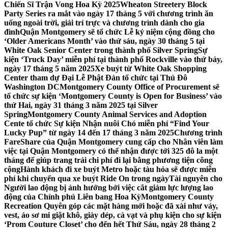
Chiến Sĩ Trận Vong Hoa Kỳ 2025
Wheaton Streetery Block
Party Series ra mắt vào ngày 17 tháng 5 với chương trình ăn
uống ngoài trời, giải trí trực và chương trình dành cho gia
đình
Quận Montgomery sẽ tổ chức Lễ kỷ niệm cộng đồng cho
‘Older Americans Month’ vào thứ sáu, ngày 30 tháng 5 tại
White Oak Senior Center trong thành phố Silver Spring
Sự
kiện ‘Truck Day’ miễn phí tại thành phố Rockville vào thứ bảy,
ngày 17 tháng 5 năm 2025
Xe buýt từ White Oak Shopping
Center tham dự Đại Lễ Phật Đản tổ chức tại Thủ Đô
Washington DC
Montgomery County Office of Procurement sẽ
tổ chức sự kiện ‘Montgomery County is Open for Business’ vào
thứ Hai, ngày 31 tháng 3 năm 2025 tại Silver
Spring
Montgomery County Animal Services and Adoption
Cente tổ chức Sự kiện Nhận nuôi Chó miễn phí “Find Your
Lucky Pup” từ ngày 14 đến 17 tháng 3 năm 2025
Chương trình
FareShare của Quận Montgomery cung cấp cho Nhân viên làm
việc tại Quận Montgomery có thể nhận được tới 325 đô la một
tháng để giúp trang trải chi phí đi lại bằng phương tiện công
cộng
Hành khách đi xe buýt Metro hoặc tàu hỏa sẽ được miễn
phí khi chuyển qua xe buýt Ride On trong ngày
Tài nguyên cho
Người lao động bị ảnh hưởng bởi việc cắt giảm lực lượng lao
động của Chính phủ Liên bang Hoa Kỳ
Montgomery County
Recreation Quyên góp các mặt hàng mới hoặc đã xài như váy,
vest, áo sơ mi giặt khô, giày dép, cà vạt và phụ kiện cho sự kiện
‘Prom Couture Closet’ cho đến hết Thứ Sáu, ngày 28 tháng 2