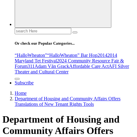
Search
for:
Or check our Popular Categories...
“HalloWheaton”
“HalloWheaton” Bar Hop
2014
2014
Maryland Tet Festival
2024 Community Resource Fair &
Forum
311
Adam Văn Grack
Affordable Care Act
AFI Silver
Theater and Cultural Center
Subscribe
Home
Department of Housing and Community Affairs Offers
Translations of New Tenant Rights Tools
Department of Housing and
Community Affairs Offers