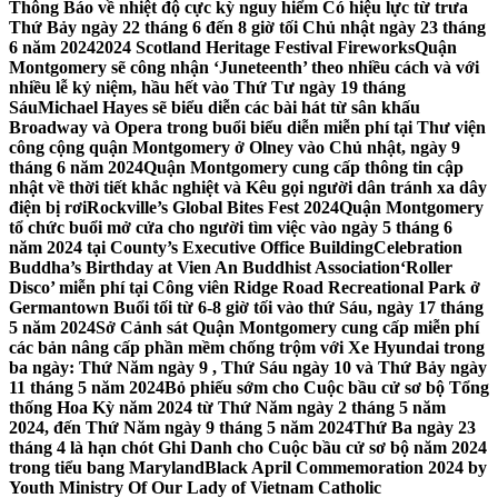
Thông Báo về nhiệt độ cực kỳ nguy hiểm Có hiệu lực từ trưa
Thứ Bảy ngày 22 tháng 6 đến 8 giờ tối Chủ nhật ngày 23 tháng
6 năm 2024
2024 Scotland Heritage Festival Fireworks
Quận
Montgomery sẽ công nhận ‘Juneteenth’ theo nhiều cách và với
nhiều lễ kỷ niệm, hầu hết vào Thứ Tư ngày 19 tháng
Sáu
Michael Hayes sẽ biểu diễn các bài hát từ sân khấu
Broadway và Opera trong buổi biểu diễn miễn phí tại Thư viện
công cộng quận Montgomery ở Olney vào Chủ nhật, ngày 9
tháng 6 năm 2024
Quận Montgomery cung cấp thông tin cập
nhật về thời tiết khắc nghiệt và Kêu gọi người dân tránh xa dây
điện bị rơi
Rockville’s Global Bites Fest 2024
Quận Montgomery
tổ chức buổi mở cửa cho người tìm việc vào ngày 5 tháng 6
năm 2024 tại County’s Executive Office Building
Celebration
Buddha’s Birthday at Vien An Buddhist Association
‘Roller
Disco’ miễn phí tại Công viên Ridge Road Recreational Park ở
Germantown Buổi tối từ 6-8 giờ tối vào thứ Sáu, ngày 17 tháng
5 năm 2024
Sở Cảnh sát Quận Montgomery cung cấp miễn phí
các bản nâng cấp phần mềm chống trộm với Xe Hyundai trong
ba ngày: Thứ Năm ngày 9 , Thứ Sáu ngày 10 và Thứ Bảy ngày
11 tháng 5 năm 2024
Bỏ phiếu sớm cho Cuộc bầu cử sơ bộ Tổng
thống Hoa Kỳ năm 2024 từ Thứ Năm ngày 2 tháng 5 năm
2024, đến Thứ Năm ngày 9 tháng 5 năm 2024
Thứ Ba ngày 23
tháng 4 là hạn chót Ghi Danh cho Cuộc bầu cử sơ bộ năm 2024
trong tiểu bang Maryland
Black April Commemoration 2024 by
Youth Ministry Of Our Lady of Vietnam Catholic