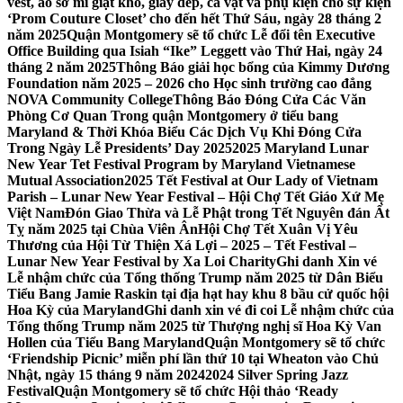
vest, áo sơ mi giặt khô, giày dép, cà vạt và phụ kiện cho sự kiện
‘Prom Couture Closet’ cho đến hết Thứ Sáu, ngày 28 tháng 2
năm 2025
Quận Montgomery sẽ tổ chức Lễ đổi tên Executive
Office Building qua Isiah “Ike” Leggett vào Thứ Hai, ngày 24
tháng 2 năm 2025
Thông Báo giải học bổng của Kimmy Dương
Foundation năm 2025 – 2026 cho Học sinh trường cao đẳng
NOVA Community College
Thông Báo Đóng Cửa Các Văn
Phòng Cơ Quan Trong quận Montgomery ở tiểu bang
Maryland & Thời Khóa Biểu Các Dịch Vụ Khi Đóng Cửa
Trong Ngày Lễ Presidents’ Day 2025
2025 Maryland Lunar
New Year Tet Festival Program by Maryland Vietnamese
Mutual Association
2025 Tết Festival at Our Lady of Vietnam
Parish – Lunar New Year Festival – Hội Chợ Tết Giáo Xứ Mẹ
Việt Nam
Đón Giao Thừa và Lễ Phật trong Tết Nguyên đán Ất
Tỵ năm 2025 tại Chùa Viên Ân
Hội Chợ Tết Xuân Vị Yêu
Thương của Hội Từ Thiện Xá Lợi – 2025 – Tết Festival –
Lunar New Year Festival by Xa Loi Charity
Ghi danh Xin vé
Lễ nhậm chức của Tổng thống Trump năm 2025 từ Dân Biểu
Tiểu Bang Jamie Raskin tại địa hạt hay khu 8 bầu cử quốc hội
Hoa Kỳ của Maryland
Ghi danh xin vé đi coi Lễ nhậm chức của
Tổng thống Trump năm 2025 từ Thượng nghị sĩ Hoa Kỳ Van
Hollen của Tiểu Bang Maryland
Quận Montgomery sẽ tổ chức
‘Friendship Picnic’ miễn phí lần thứ 10 tại Wheaton vào Chủ
Nhật, ngày 15 tháng 9 năm 2024
2024 Silver Spring Jazz
Festival
Quận Montgomery sẽ tổ chức Hội thảo ‘Ready