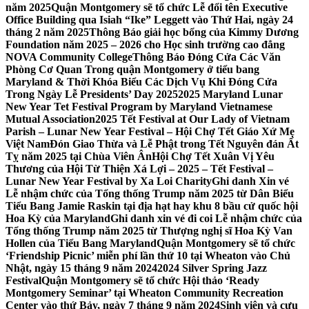
năm 2025
Quận Montgomery sẽ tổ chức Lễ đổi tên Executive
Office Building qua Isiah “Ike” Leggett vào Thứ Hai, ngày 24
tháng 2 năm 2025
Thông Báo giải học bổng của Kimmy Dương
Foundation năm 2025 – 2026 cho Học sinh trường cao đẳng
NOVA Community College
Thông Báo Đóng Cửa Các Văn
Phòng Cơ Quan Trong quận Montgomery ở tiểu bang
Maryland & Thời Khóa Biểu Các Dịch Vụ Khi Đóng Cửa
Trong Ngày Lễ Presidents’ Day 2025
2025 Maryland Lunar
New Year Tet Festival Program by Maryland Vietnamese
Mutual Association
2025 Tết Festival at Our Lady of Vietnam
Parish – Lunar New Year Festival – Hội Chợ Tết Giáo Xứ Mẹ
Việt Nam
Đón Giao Thừa và Lễ Phật trong Tết Nguyên đán Ất
Tỵ năm 2025 tại Chùa Viên Ân
Hội Chợ Tết Xuân Vị Yêu
Thương của Hội Từ Thiện Xá Lợi – 2025 – Tết Festival –
Lunar New Year Festival by Xa Loi Charity
Ghi danh Xin vé
Lễ nhậm chức của Tổng thống Trump năm 2025 từ Dân Biểu
Tiểu Bang Jamie Raskin tại địa hạt hay khu 8 bầu cử quốc hội
Hoa Kỳ của Maryland
Ghi danh xin vé đi coi Lễ nhậm chức của
Tổng thống Trump năm 2025 từ Thượng nghị sĩ Hoa Kỳ Van
Hollen của Tiểu Bang Maryland
Quận Montgomery sẽ tổ chức
‘Friendship Picnic’ miễn phí lần thứ 10 tại Wheaton vào Chủ
Nhật, ngày 15 tháng 9 năm 2024
2024 Silver Spring Jazz
Festival
Quận Montgomery sẽ tổ chức Hội thảo ‘Ready
Montgomery Seminar’ tại Wheaton Community Recreation
Center vào thứ Bảy, ngày 7 tháng 9 năm 2024
Sinh viên và cựu