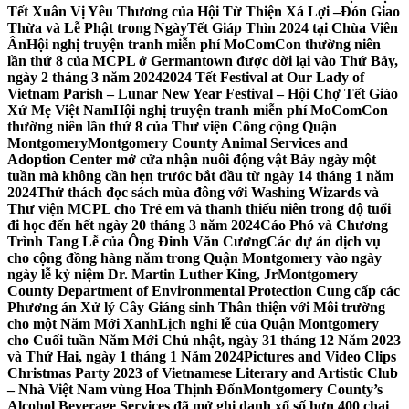
Tết Xuân Vị Yêu Thương của Hội Từ Thiện Xá Lợi –
Đón Giao
Thừa và Lễ Phật trong NgàyTết Giáp Thìn 2024 tại Chùa Viên
Ân
Hội nghị truyện tranh miễn phí MoComCon thường niên
lần thứ 8 của MCPL ở Germantown được dời lại vào Thứ Bảy,
ngày 2 tháng 3 năm 2024
2024 Tết Festival at Our Lady of
Vietnam Parish – Lunar New Year Festival – Hội Chợ Tết Giáo
Xứ Mẹ Việt Nam
Hội nghị truyện tranh miễn phí MoComCon
thường niên lần thứ 8 của Thư viện Công cộng Quận
Montgomery
Montgomery County Animal Services and
Adoption Center mở cửa nhận nuôi động vật Bảy ngày một
tuần mà không cần hẹn trước bắt đầu từ ngày 14 tháng 1 năm
2024
Thử thách đọc sách mùa đông với Washing Wizards và
Thư viện MCPL cho Trẻ em và thanh thiếu niên trong độ tuổi
đi học đến hết ngày 20 tháng 3 năm 2024
Cáo Phó và Chương
Trình Tang Lễ của Ông Đinh Văn Cương
Các dự án dịch vụ
cho cộng đồng hàng năm trong Quận Montgomery vào ngày
ngày lễ kỷ niệm Dr. Martin Luther King, Jr
Montgomery
County Department of Environmental Protection Cung cấp các
Phương án Xử lý Cây Giáng sinh Thân thiện với Môi trường
cho một Năm Mới Xanh
Lịch nghỉ lễ của Quận Montgomery
cho Cuối tuần Năm Mới Chủ nhật, ngày 31 tháng 12 Năm 2023
và Thứ Hai, ngày 1 tháng 1 Năm 2024
Pictures and Video Clips
Christmas Party 2023 of Vietnamese Literary and Artistic Club
– Nhà Việt Nam vùng Hoa Thịnh Đốn
Montgomery County’s
Alcohol Beverage Services đã mở ghi danh xổ số hơn 400 chai