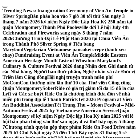
Skip
to
Trending News:
Inauguration Ceremony of Vien An Temple in
content
Silver Spring
Bắn pháo hoa vào 7 giờ 30 tối thứ Sáu ngày 3
tháng 7 năm 2026 kỷ niệm Ngày Độc Lập Hoa Kỳ 250 năm tại
quận Montgomery
Thành Phố Poolesville dời Lễ hội July 4th
Celebration and Fireworks sang ngày 5 tháng 7 năm
2026
Chương Trình Đại Lễ Phật Đản 2026 tại Chùa Viên Ân
trong Thành Phố Silver Spring ở Tiểu bang
Maryland
Vegetarian Vietnamese pancake/ crepe (bánh xèo
chay) Fundraising Event at Viên Ân Temple
Middle Eastern
American Heritage Month
Taste of Wheaton: Maryland’s
Culinary & Culture Festival 2026 đang Nhận đơn Ghi danh từ
các Nhà hàng, Người bán thực phẩm, Nghệ nhân và các Đơn vị
Triển lãm Cộng đồng
Hội nghị truyện tranh miễn phí
MoComCon thường niên lần thứ 10 của Thư viện Công cộng
Quận Montgomery
SoberRide có giá trị giảm tối đa 15 đô la của
Lyft và Các xe buýt Ride On là chương trình đưa đón về nhà
miễn phí trong dịp lễ Thánh Patrick
Tet 2026 Program at Vien
An Buddhist Association
Tết Trung Thu – Moon Festival – Mid-
Autumn Festival 2025 by Vietnamese American Service
Quận
Montgomery sẽ kỷ niệm Ngày Độc lập Hoa Kỳ năm 2025 với lễ
hội bắn pháo bông vào thứ sáu ngày 4 và thứ bảy ngày 5 tháng
7
Chương trình quyên góp thực phẩm Ride On Food Drive năm
2025 từ Chủ Nhật ngày 25 đến Thứ Bảy ngày 31 tháng 5 sẽ