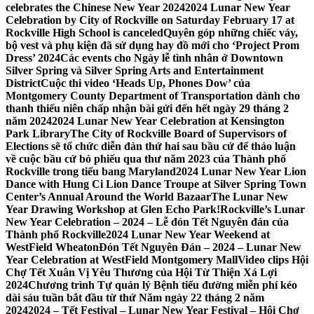
celebrates the Chinese New Year 2024
2024 Lunar New Year
Celebration by City of Rockville on Saturday February 17 at
Rockville High School is canceled
Quyên góp những chiếc váy,
bộ vest và phụ kiện đã sử dụng hay đồ mới cho ‘Project Prom
Dress’ 2024
Các events cho Ngày lễ tình nhân ở Downtown
Silver Spring và Silver Spring Arts and Entertainment
District
Cuộc thi video ‘Heads Up, Phones Dow’ của
Montgomery County Department of Transportation dành cho
thanh thiếu niên chấp nhận bài gửi đến hết ngày 29 tháng 2
năm 2024
2024 Lunar New Year Celebration at Kensington
Park Library
The City of Rockville Board of Supervisors of
Elections sẽ tổ chức diễn đàn thứ hai sau bầu cử để thảo luận
về cuộc bầu cử bỏ phiếu qua thư năm 2023 của Thành phố
Rockville trong tiểu bang Maryland
2024 Lunar New Year Lion
Dance with Hung Ci Lion Dance Troupe at Silver Spring Town
Center’s Annual Around the World Bazaar
The Lunar New
Year Drawing Workshop at Glen Echo Park!
Rockville’s Lunar
New Year Celebration – 2024 – Lễ đón Tết Nguyên đán của
Thành phố Rockville
2024 Lunar New Year Weekend at
WestField Wheaton
Đón Tết Nguyên Đán – 2024 – Lunar New
Year Celebration at WestField Montgomery Mall
Video clips Hội
Chợ Tết Xuân Vị Yêu Thương của Hội Từ Thiện Xá Lợi
2024
Chương trình Tự quản lý Bệnh tiểu đường miễn phí kéo
dài sáu tuần bắt đầu từ thứ Năm ngày 22 tháng 2 năm
2024
2024 – Tết Festival – Lunar New Year Festival – Hội Chợ