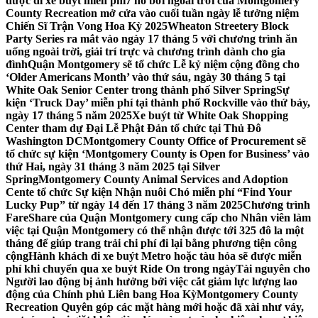
được đi xe buýt miễn phí
7 hồ bơi ngoài trời của Montgomery
County Recreation mở cửa vào cuối tuần ngày lễ tưởng niệm
Chiến Sĩ Trận Vong Hoa Kỳ 2025
Wheaton Streetery Block
Party Series ra mắt vào ngày 17 tháng 5 với chương trình ăn
uống ngoài trời, giải trí trực và chương trình dành cho gia
đình
Quận Montgomery sẽ tổ chức Lễ kỷ niệm cộng đồng cho
‘Older Americans Month’ vào thứ sáu, ngày 30 tháng 5 tại
White Oak Senior Center trong thành phố Silver Spring
Sự
kiện ‘Truck Day’ miễn phí tại thành phố Rockville vào thứ bảy,
ngày 17 tháng 5 năm 2025
Xe buýt từ White Oak Shopping
Center tham dự Đại Lễ Phật Đản tổ chức tại Thủ Đô
Washington DC
Montgomery County Office of Procurement sẽ
tổ chức sự kiện ‘Montgomery County is Open for Business’ vào
thứ Hai, ngày 31 tháng 3 năm 2025 tại Silver
Spring
Montgomery County Animal Services and Adoption
Cente tổ chức Sự kiện Nhận nuôi Chó miễn phí “Find Your
Lucky Pup” từ ngày 14 đến 17 tháng 3 năm 2025
Chương trình
FareShare của Quận Montgomery cung cấp cho Nhân viên làm
việc tại Quận Montgomery có thể nhận được tới 325 đô la một
tháng để giúp trang trải chi phí đi lại bằng phương tiện công
cộng
Hành khách đi xe buýt Metro hoặc tàu hỏa sẽ được miễn
phí khi chuyển qua xe buýt Ride On trong ngày
Tài nguyên cho
Người lao động bị ảnh hưởng bởi việc cắt giảm lực lượng lao
động của Chính phủ Liên bang Hoa Kỳ
Montgomery County
Recreation Quyên góp các mặt hàng mới hoặc đã xài như váy,