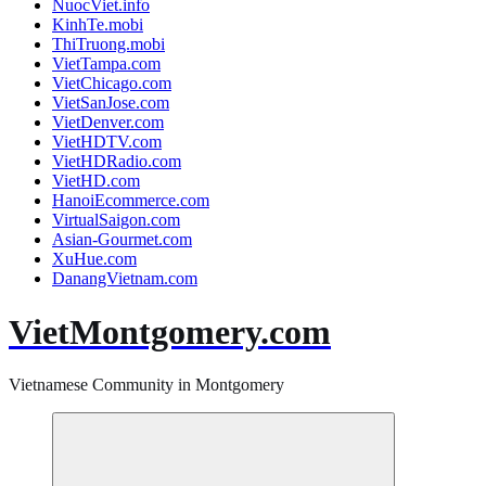
NuocViet.info
KinhTe.mobi
ThiTruong.mobi
VietTampa.com
VietChicago.com
VietSanJose.com
VietDenver.com
VietHDTV.com
VietHDRadio.com
VietHD.com
HanoiEcommerce.com
VirtualSaigon.com
Asian-Gourmet.com
XuHue.com
DanangVietnam.com
VietMontgomery.com
Vietnamese Community in Montgomery