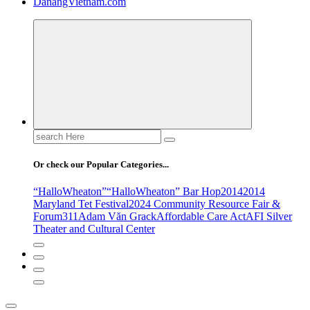
DanangVietnam.com
Search
for:
Or check our Popular Categories...
“HalloWheaton”
“HalloWheaton” Bar Hop
2014
2014
Maryland Tet Festival
2024 Community Resource Fair &
Forum
311
Adam Văn Grack
Affordable Care Act
AFI Silver
Theater and Cultural Center