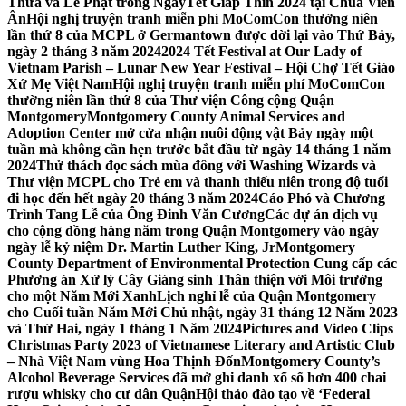
Thừa và Lễ Phật trong NgàyTết Giáp Thìn 2024 tại Chùa Viên
Ân
Hội nghị truyện tranh miễn phí MoComCon thường niên
lần thứ 8 của MCPL ở Germantown được dời lại vào Thứ Bảy,
ngày 2 tháng 3 năm 2024
2024 Tết Festival at Our Lady of
Vietnam Parish – Lunar New Year Festival – Hội Chợ Tết Giáo
Xứ Mẹ Việt Nam
Hội nghị truyện tranh miễn phí MoComCon
thường niên lần thứ 8 của Thư viện Công cộng Quận
Montgomery
Montgomery County Animal Services and
Adoption Center mở cửa nhận nuôi động vật Bảy ngày một
tuần mà không cần hẹn trước bắt đầu từ ngày 14 tháng 1 năm
2024
Thử thách đọc sách mùa đông với Washing Wizards và
Thư viện MCPL cho Trẻ em và thanh thiếu niên trong độ tuổi
đi học đến hết ngày 20 tháng 3 năm 2024
Cáo Phó và Chương
Trình Tang Lễ của Ông Đinh Văn Cương
Các dự án dịch vụ
cho cộng đồng hàng năm trong Quận Montgomery vào ngày
ngày lễ kỷ niệm Dr. Martin Luther King, Jr
Montgomery
County Department of Environmental Protection Cung cấp các
Phương án Xử lý Cây Giáng sinh Thân thiện với Môi trường
cho một Năm Mới Xanh
Lịch nghỉ lễ của Quận Montgomery
cho Cuối tuần Năm Mới Chủ nhật, ngày 31 tháng 12 Năm 2023
và Thứ Hai, ngày 1 tháng 1 Năm 2024
Pictures and Video Clips
Christmas Party 2023 of Vietnamese Literary and Artistic Club
– Nhà Việt Nam vùng Hoa Thịnh Đốn
Montgomery County’s
Alcohol Beverage Services đã mở ghi danh xổ số hơn 400 chai
rượu whisky cho cư dân Quận
Hội thảo đào tạo về ‘Federal