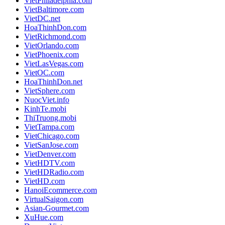
VietPhiladelphia.com
VietBaltimore.com
VietDC.net
HoaThinhDon.com
VietRichmond.com
VietOrlando.com
VietPhoenix.com
VietLasVegas.com
VietOC.com
HoaThinhDon.net
VietSphere.com
NuocViet.info
KinhTe.mobi
ThiTruong.mobi
VietTampa.com
VietChicago.com
VietSanJose.com
VietDenver.com
VietHDTV.com
VietHDRadio.com
VietHD.com
HanoiEcommerce.com
VirtualSaigon.com
Asian-Gourmet.com
XuHue.com