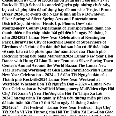
Celebration by City of Rockville on Saturday February 17 at
Rockville High School is canceled
Quyên góp những chiếc váy,
bộ vest và phụ kiện đã sử dụng hay đồ mới cho ‘Project Prom
Dress’ 2024
Các events cho Ngày lễ tình nhân ở Downtown
Silver Spring và Silver Spring Arts and Entertainment
District
Cuộc thi video ‘Heads Up, Phones Dow’ của
Montgomery County Department of Transportation dành cho
thanh thiếu niên chấp nhận bài gửi đến hết ngày 29 tháng 2
năm 2024
2024 Lunar New Year Celebration at Kensington
Park Library
The City of Rockville Board of Supervisors of
Elections sẽ tổ chức diễn đàn thứ hai sau bầu cử để thảo luận
về cuộc bầu cử bỏ phiếu qua thư năm 2023 của Thành phố
Rockville trong tiểu bang Maryland
2024 Lunar New Year Lion
Dance with Hung Ci Lion Dance Troupe at Silver Spring Town
Center’s Annual Around the World Bazaar
The Lunar New
Year Drawing Workshop at Glen Echo Park!
Rockville’s Lunar
New Year Celebration – 2024 – Lễ đón Tết Nguyên đán của
Thành phố Rockville
2024 Lunar New Year Weekend at
WestField Wheaton
Đón Tết Nguyên Đán – 2024 – Lunar New
Year Celebration at WestField Montgomery Mall
Video clips Hội
Chợ Tết Xuân Vị Yêu Thương của Hội Từ Thiện Xá Lợi
2024
Chương trình Tự quản lý Bệnh tiểu đường miễn phí kéo
dài sáu tuần bắt đầu từ thứ Năm ngày 22 tháng 2 năm
2024
2024 – Tết Festival – Lunar New Year Festival – Hội Chợ
Tết Xuân Vị Yêu Thương của Hội Từ Thiện Xá Lợi –
Đón Giao