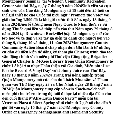
Montgomery Seminar’ tại Wheaton Community Recreation
Center vào thứ Bảy, ngày 7 tháng 9 năm 2024
Sinh viên và cựu
sinh viên của Cao đẳng Montgomery từ 18 tuổi đến 25 tuổi có
thể gửi thiết kế cho Cuộc thi biểu ngữ “Promote the Vote” với
giải thưởng 1.500 đô la khi gửi trước thứ Sáu, ngày 13 tháng 9
năm 2024
Buổi lễ tưởng niệm Ngày Quốc tế Nhận thức về Sử
dụng Thuốc quá liều và thắp nến vào thứ Năm ngày 29 tháng 8
năm 2024 tại Downtown Rockville
Quận Montgomery mở các
lớp học về xe đạp và xe tay ga điện tử dành cho người lớn vào
tháng 9, tháng 10 và tháng 11 năm 2024
Montgomery County
Community Action Board chấp nhận đơn Ghi Danh từ những
cư dân đủ điều kiện để đăng ký tham gia Chương trình đào tạo
vận động chính sách miễn phí
Thư viện Công cộng Brigadier
General Charles E. McGee Library trọng Quận Montgomery tổ
chức Lễ hội Âm nhạc Thân thiện với Gia đình, Miễn phí ‘Just
for the Record-A Vinyl Day’ với Johnny Juice vào Thứ Bảy,
ngày 10 tháng 8 năm 2024
24 Trang trại nông nghiệp trong
Quận Montgomery mở cửa cho du khách Mua sắm và Tham
quan vào Thứ Bảy ngày 27 và Chủ Nhật, ngày 28 tháng 7 năm
2024
Quận Montgomery cung cấp vắc-xin ‘Back-to-School’’
miễn phí cho trẻ em trong độ tuổi đi học tại nhiều địa điểm cho
đến cuối tháng 9
“Afro-Latin Dance Party” miễn phí tại
Veterans Plaza ở Silver Spring sẽ tổ chức từ 7 giờ tối cho đến 9
giờ tối vào ngày 16 tháng 7 năm 2024
Montgomery County
Office of Emergency Management and Homeland Security