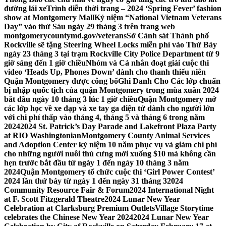
đường lái xe
Trình diễn thời trang – 2024 ‘Spring Fever’ fashion
show at Montgomery Mall
Kỷ niệm “National Vietnam Veterans
Day” vào thứ Sáu ngày 29 tháng 3 trên trang web
montgomerycountymd.gov/veterans
Sở Cảnh sát Thành phố
Rockville sẽ tặng Steering Wheel Locks miễn phí vào Thứ Bảy
ngày 23 tháng 3 tại trạm Rockville City Police Department từ 9
giờ sáng đến 1 giờ chiều
Nhóm và Cá nhân đoạt giải cuộc thi
video ‘Heads Up, Phones Down’ dành cho thanh thiếu niên
Quận Montgomery được công bố
Ghi Danh Cho Các lớp chuẩn
bị nhập quốc tịch của quận Montgomery trong mùa xuân 2024
bắt đầu ngày 10 tháng 3 lúc 1 giờ chiều
Quận Montgomery mở
các lớp học về xe đạp và xe tay ga điện tử dành cho người lớn
với chi phí thấp vào tháng 4, tháng 5 và tháng 6 trong năm
2024
2024 St. Patrick’s Day Parade and Lakefront Plaza Party
at RIO Washingtonian
Montgomery County Animal Services
and Adoption Center kỷ niệm 10 năm phục vụ và giảm chi phí
cho những người nuôi thú cưng mới xuống $10 mà không cần
hẹn trước bắt đầu từ ngày 1 đến ngày 10 tháng 3 năm
2024
Quận Montgomery tổ chức cuộc thi ‘Girl Power Contest’
2024 lần thứ bảy từ ngày 1 đến ngày 31 tháng 3
2024
Community Resource Fair & Forum
2024 International Night
at F. Scott Fitzgerald Theatre
2024 Lunar New Year
Celebration at Clarksburg Premium Outlets
Village Storytime
celebrates the Chinese New Year 2024
2024 Lunar New Year