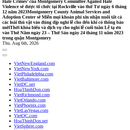
Hate Crimes’ của Montgomery Committee Against Hate
Violence sẽ được tổ chức tại Rockville vào thứ Tư ngày 6 tháng
12 năm 2023
Montgomery County Animal Services and
Adoption Center sẽ Miễn mọi khoản phí xin nhận nuôi tất cả
các loài thú vật vào đúng dịp nghỉ lễ cho đến khi có thông báo
mới
Thời khóa biểu và dịch vụ cho nghỉ lễ cuối tuần Lễ tạ ơn
vào Thứ Năm ngày 23 – Thứ Sáu ngày 24 tháng 11 năm 2023
trong quận Montgomery
Thu. Aug 6th, 2026
VietNewEngland.com
VietNewYork.com
VietPhiladelphia.com
VietBaltimore.com
VietDC.net
HoaThinhDon.com
VietRichmond.com
VietOrlando.com
VietPhoenix.com
VietLasVegas.com
VietOC.com
HoaThinhDon.net
VietSphere.com