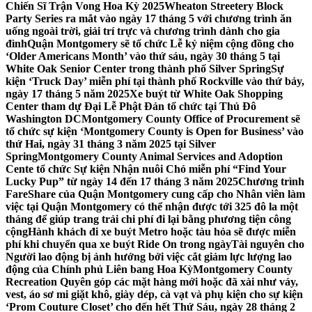
Chiến Sĩ Trận Vong Hoa Kỳ 2025
Wheaton Streetery Block
Party Series ra mắt vào ngày 17 tháng 5 với chương trình ăn
uống ngoài trời, giải trí trực và chương trình dành cho gia
đình
Quận Montgomery sẽ tổ chức Lễ kỷ niệm cộng đồng cho
‘Older Americans Month’ vào thứ sáu, ngày 30 tháng 5 tại
White Oak Senior Center trong thành phố Silver Spring
Sự
kiện ‘Truck Day’ miễn phí tại thành phố Rockville vào thứ bảy,
ngày 17 tháng 5 năm 2025
Xe buýt từ White Oak Shopping
Center tham dự Đại Lễ Phật Đản tổ chức tại Thủ Đô
Washington DC
Montgomery County Office of Procurement sẽ
tổ chức sự kiện ‘Montgomery County is Open for Business’ vào
thứ Hai, ngày 31 tháng 3 năm 2025 tại Silver
Spring
Montgomery County Animal Services and Adoption
Cente tổ chức Sự kiện Nhận nuôi Chó miễn phí “Find Your
Lucky Pup” từ ngày 14 đến 17 tháng 3 năm 2025
Chương trình
FareShare của Quận Montgomery cung cấp cho Nhân viên làm
việc tại Quận Montgomery có thể nhận được tới 325 đô la một
tháng để giúp trang trải chi phí đi lại bằng phương tiện công
cộng
Hành khách đi xe buýt Metro hoặc tàu hỏa sẽ được miễn
phí khi chuyển qua xe buýt Ride On trong ngày
Tài nguyên cho
Người lao động bị ảnh hưởng bởi việc cắt giảm lực lượng lao
động của Chính phủ Liên bang Hoa Kỳ
Montgomery County
Recreation Quyên góp các mặt hàng mới hoặc đã xài như váy,
vest, áo sơ mi giặt khô, giày dép, cà vạt và phụ kiện cho sự kiện
‘Prom Couture Closet’ cho đến hết Thứ Sáu, ngày 28 tháng 2