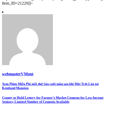
Item_ID=21229]]>
webmasterVMont
Post
Xem Phim Miễn Phí mỗi thứ Sáu cuối tuần sau khi Mặt Trời Lặn tại
Kentland Mansion
navigation
County to Hold Lottery for Farmer’s Market Coupons for Low-Income
Seniors; Limited Number of Coupons Available