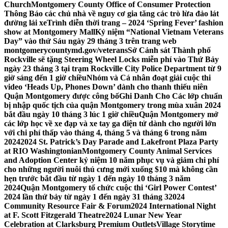
Church
Montgomery County Office of Consumer Protection
Thông Báo các chủ nhà về nguy cơ gia tăng các trò lừa đảo lát
đường lái xe
Trình diễn thời trang – 2024 ‘Spring Fever’ fashion
show at Montgomery Mall
Kỷ niệm “National Vietnam Veterans
Day” vào thứ Sáu ngày 29 tháng 3 trên trang web
montgomerycountymd.gov/veterans
Sở Cảnh sát Thành phố
Rockville sẽ tặng Steering Wheel Locks miễn phí vào Thứ Bảy
ngày 23 tháng 3 tại trạm Rockville City Police Department từ 9
giờ sáng đến 1 giờ chiều
Nhóm và Cá nhân đoạt giải cuộc thi
video ‘Heads Up, Phones Down’ dành cho thanh thiếu niên
Quận Montgomery được công bố
Ghi Danh Cho Các lớp chuẩn
bị nhập quốc tịch của quận Montgomery trong mùa xuân 2024
bắt đầu ngày 10 tháng 3 lúc 1 giờ chiều
Quận Montgomery mở
các lớp học về xe đạp và xe tay ga điện tử dành cho người lớn
với chi phí thấp vào tháng 4, tháng 5 và tháng 6 trong năm
2024
2024 St. Patrick’s Day Parade and Lakefront Plaza Party
at RIO Washingtonian
Montgomery County Animal Services
and Adoption Center kỷ niệm 10 năm phục vụ và giảm chi phí
cho những người nuôi thú cưng mới xuống $10 mà không cần
hẹn trước bắt đầu từ ngày 1 đến ngày 10 tháng 3 năm
2024
Quận Montgomery tổ chức cuộc thi ‘Girl Power Contest’
2024 lần thứ bảy từ ngày 1 đến ngày 31 tháng 3
2024
Community Resource Fair & Forum
2024 International Night
at F. Scott Fitzgerald Theatre
2024 Lunar New Year
Celebration at Clarksburg Premium Outlets
Village Storytime