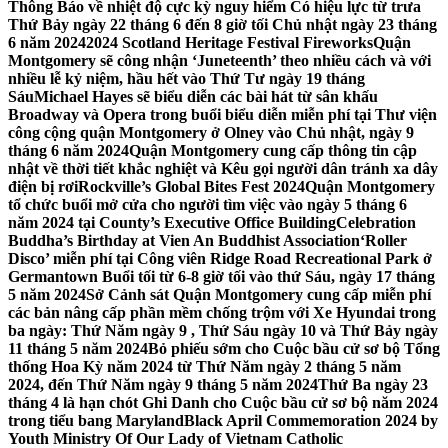
Thông Báo về nhiệt độ cực kỳ nguy hiểm Có hiệu lực từ trưa
Thứ Bảy ngày 22 tháng 6 đến 8 giờ tối Chủ nhật ngày 23 tháng
6 năm 2024
2024 Scotland Heritage Festival Fireworks
Quận
Montgomery sẽ công nhận ‘Juneteenth’ theo nhiều cách và với
nhiều lễ kỷ niệm, hầu hết vào Thứ Tư ngày 19 tháng
Sáu
Michael Hayes sẽ biểu diễn các bài hát từ sân khấu
Broadway và Opera trong buổi biểu diễn miễn phí tại Thư viện
công cộng quận Montgomery ở Olney vào Chủ nhật, ngày 9
tháng 6 năm 2024
Quận Montgomery cung cấp thông tin cập
nhật về thời tiết khắc nghiệt và Kêu gọi người dân tránh xa dây
điện bị rơi
Rockville’s Global Bites Fest 2024
Quận Montgomery
tổ chức buổi mở cửa cho người tìm việc vào ngày 5 tháng 6
năm 2024 tại County’s Executive Office Building
Celebration
Buddha’s Birthday at Vien An Buddhist Association
‘Roller
Disco’ miễn phí tại Công viên Ridge Road Recreational Park ở
Germantown Buổi tối từ 6-8 giờ tối vào thứ Sáu, ngày 17 tháng
5 năm 2024
Sở Cảnh sát Quận Montgomery cung cấp miễn phí
các bản nâng cấp phần mềm chống trộm với Xe Hyundai trong
ba ngày: Thứ Năm ngày 9 , Thứ Sáu ngày 10 và Thứ Bảy ngày
11 tháng 5 năm 2024
Bỏ phiếu sớm cho Cuộc bầu cử sơ bộ Tổng
thống Hoa Kỳ năm 2024 từ Thứ Năm ngày 2 tháng 5 năm
2024, đến Thứ Năm ngày 9 tháng 5 năm 2024
Thứ Ba ngày 23
tháng 4 là hạn chót Ghi Danh cho Cuộc bầu cử sơ bộ năm 2024
trong tiểu bang Maryland
Black April Commemoration 2024 by
Youth Ministry Of Our Lady of Vietnam Catholic