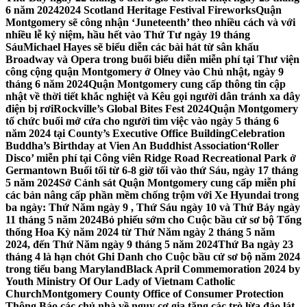
6 năm 2024
2024 Scotland Heritage Festival Fireworks
Quận
Montgomery sẽ công nhận ‘Juneteenth’ theo nhiều cách và với
nhiều lễ kỷ niệm, hầu hết vào Thứ Tư ngày 19 tháng
Sáu
Michael Hayes sẽ biểu diễn các bài hát từ sân khấu
Broadway và Opera trong buổi biểu diễn miễn phí tại Thư viện
công cộng quận Montgomery ở Olney vào Chủ nhật, ngày 9
tháng 6 năm 2024
Quận Montgomery cung cấp thông tin cập
nhật về thời tiết khắc nghiệt và Kêu gọi người dân tránh xa dây
điện bị rơi
Rockville’s Global Bites Fest 2024
Quận Montgomery
tổ chức buổi mở cửa cho người tìm việc vào ngày 5 tháng 6
năm 2024 tại County’s Executive Office Building
Celebration
Buddha’s Birthday at Vien An Buddhist Association
‘Roller
Disco’ miễn phí tại Công viên Ridge Road Recreational Park ở
Germantown Buổi tối từ 6-8 giờ tối vào thứ Sáu, ngày 17 tháng
5 năm 2024
Sở Cảnh sát Quận Montgomery cung cấp miễn phí
các bản nâng cấp phần mềm chống trộm với Xe Hyundai trong
ba ngày: Thứ Năm ngày 9 , Thứ Sáu ngày 10 và Thứ Bảy ngày
11 tháng 5 năm 2024
Bỏ phiếu sớm cho Cuộc bầu cử sơ bộ Tổng
thống Hoa Kỳ năm 2024 từ Thứ Năm ngày 2 tháng 5 năm
2024, đến Thứ Năm ngày 9 tháng 5 năm 2024
Thứ Ba ngày 23
tháng 4 là hạn chót Ghi Danh cho Cuộc bầu cử sơ bộ năm 2024
trong tiểu bang Maryland
Black April Commemoration 2024 by
Youth Ministry Of Our Lady of Vietnam Catholic
Church
Montgomery County Office of Consumer Protection
Thông Báo các chủ nhà về nguy cơ gia tăng các trò lừa đảo lát