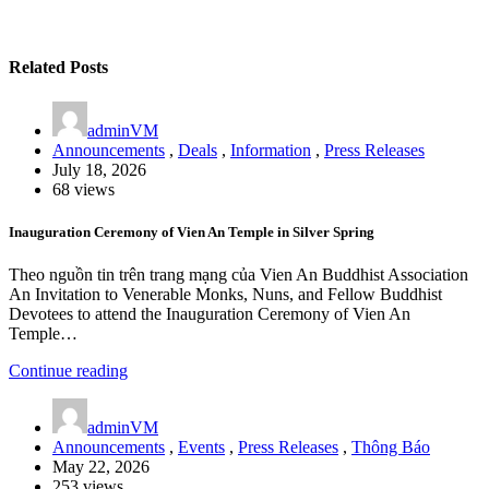
Related Posts
adminVM
Announcements
,
Deals
,
Information
,
Press Releases
July 18, 2026
68 views
Inauguration Ceremony of Vien An Temple in Silver Spring
Theo nguồn tin trên trang mạng của Vien An Buddhist Association
An Invitation to Venerable Monks, Nuns, and Fellow Buddhist
Devotees to attend the Inauguration Ceremony of Vien An
Temple…
Continue reading
adminVM
Announcements
,
Events
,
Press Releases
,
Thông Báo
May 22, 2026
253 views