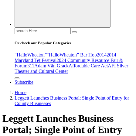
Search
for:
Or check our Popular Categories...
“HalloWheaton”
“HalloWheaton” Bar Hop
2014
2014
Maryland Tet Festival
2024 Community Resource Fair &
Forum
311
Adam Văn Grack
Affordable Care Act
AFI Silver
Theater and Cultural Center
Subscribe
Home
Leggett Launches Business Portal; Single Point of Entry for
County Businesses
Leggett Launches Business
Portal; Single Point of Entry