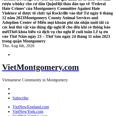
rượu whisky cho cư dân Quận
Hội thảo đào tạo về ‘Federal
Hate Crimes’ của Montgomery Committee Against Hate
Violence sẽ được tổ chức tại Rockville vào thứ Tư ngày 6 tháng
12 năm 2023
Montgomery County Animal Services and
Adoption Center sẽ Miễn mọi khoản phí xin nhận nuôi tất cả
các loài thú vật vào đúng dịp nghỉ lễ cho đến khi có thông báo
mới
Thời khóa biểu và dịch vụ cho nghỉ lễ cuối tuần Lễ tạ ơn
vào Thứ Năm ngày 23 – Thứ Sáu ngày 24 tháng 11 năm 2023
trong quận Montgomery
Thu. Aug 6th, 2026
VietMontgomery.com
Vietnamese Community in Montgomery
Subscribe
VietNewEngland.com
VietNewYork.com