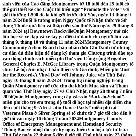
sinh viên của Cao đẳng Montgomery từ 18 tuổi đến 25 tuổi có
thể gửi thiết kế cho Cuộc thi biểu ngữ “Promote the Vote” với
giải thưởng 1.500 đô la khi gửi trước thứ Sáu, ngày 13 tháng 9
năm 2024
Buổi lễ tưởng niệm Ngày Quốc tế Nhận thức về Sử
dụng Thuốc quá liều và thắp nến vào thứ Năm ngày 29 tháng 8
năm 2024 tại Downtown Rockville
Quận Montgomery mở các
lớp học về xe đạp và xe tay ga điện tử dành cho người lớn vào
tháng 9, tháng 10 và tháng 11 năm 2024
Montgomery County
Community Action Board chấp nhận đơn Ghi Danh từ những
cư dân đủ điều kiện để đăng ký tham gia Chương trình đào tạo
vận động chính sách miễn phí
Thư viện Công cộng Brigadier
General Charles E. McGee Library trọng Quận Montgomery tổ
chức Lễ hội Âm nhạc Thân thiện với Gia đình, Miễn phí ‘Just
for the Record-A Vinyl Day’ với Johnny Juice vào Thứ Bảy,
ngày 10 tháng 8 năm 2024
24 Trang trại nông nghiệp trong
Quận Montgomery mở cửa cho du khách Mua sắm và Tham
quan vào Thứ Bảy ngày 27 và Chủ Nhật, ngày 28 tháng 7 năm
2024
Quận Montgomery cung cấp vắc-xin ‘Back-to-School’’
miễn phí cho trẻ em trong độ tuổi đi học tại nhiều địa điểm cho
đến cuối tháng 9
“Afro-Latin Dance Party” miễn phí tại
Veterans Plaza ở Silver Spring sẽ tổ chức từ 7 giờ tối cho đến 9
giờ tối vào ngày 16 tháng 7 năm 2024
Montgomery County
Office of Emergency Management and Homeland Security
Thông Báo về nhiệt độ cực kỳ nguy hiểm Có hiệu lực từ trưa
Thứ Bảy ngày 22 tháng 6 đến 8 giờ tối Chủ nhật ngày 23 tháng