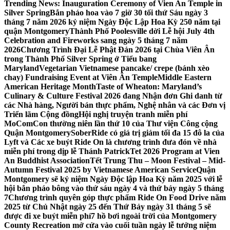
Trending News:
Inauguration Ceremony of Vien An Temple in
Silver Spring
Bắn pháo hoa vào 7 giờ 30 tối thứ Sáu ngày 3
tháng 7 năm 2026 kỷ niệm Ngày Độc Lập Hoa Kỳ 250 năm tại
quận Montgomery
Thành Phố Poolesville dời Lễ hội July 4th
Celebration and Fireworks sang ngày 5 tháng 7 năm
2026
Chương Trình Đại Lễ Phật Đản 2026 tại Chùa Viên Ân
trong Thành Phố Silver Spring ở Tiểu bang
Maryland
Vegetarian Vietnamese pancake/ crepe (bánh xèo
chay) Fundraising Event at Viên Ân Temple
Middle Eastern
American Heritage Month
Taste of Wheaton: Maryland’s
Culinary & Culture Festival 2026 đang Nhận đơn Ghi danh từ
các Nhà hàng, Người bán thực phẩm, Nghệ nhân và các Đơn vị
Triển lãm Cộng đồng
Hội nghị truyện tranh miễn phí
MoComCon thường niên lần thứ 10 của Thư viện Công cộng
Quận Montgomery
SoberRide có giá trị giảm tối đa 15 đô la của
Lyft và Các xe buýt Ride On là chương trình đưa đón về nhà
miễn phí trong dịp lễ Thánh Patrick
Tet 2026 Program at Vien
An Buddhist Association
Tết Trung Thu – Moon Festival – Mid-
Autumn Festival 2025 by Vietnamese American Service
Quận
Montgomery sẽ kỷ niệm Ngày Độc lập Hoa Kỳ năm 2025 với lễ
hội bắn pháo bông vào thứ sáu ngày 4 và thứ bảy ngày 5 tháng
7
Chương trình quyên góp thực phẩm Ride On Food Drive năm
2025 từ Chủ Nhật ngày 25 đến Thứ Bảy ngày 31 tháng 5 sẽ
được đi xe buýt miễn phí
7 hồ bơi ngoài trời của Montgomery
County Recreation mở cửa vào cuối tuần ngày lễ tưởng niệm