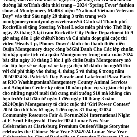
đường lái xe
Trình diễn thời trang – 2024 ‘Spring Fever’ fashion
show at Montgomery Mall
Kỷ niệm “National Vietnam Veterans
Day” vào thứ Sáu ngày 29 tháng 3 trên trang web
montgomerycountymd.gov/veterans
Sở Cảnh sát Thành phố
Rockville sẽ tặng Steering Wheel Locks miễn phí vào Thứ Bảy
ngày 23 tháng 3 tại trạm Rockville City Police Department từ 9
giờ sáng đến 1 giờ chiều
Nhóm và Cá nhân đoạt giải cuộc thi
video ‘Heads Up, Phones Down’ dành cho thanh thiếu niên
Quận Montgomery được công bố
Ghi Danh Cho Các lớp chuẩn
bị nhập quốc tịch của quận Montgomery trong mùa xuân 2024
bắt đầu ngày 10 tháng 3 lúc 1 giờ chiều
Quận Montgomery mở
các lớp học về xe đạp và xe tay ga điện tử dành cho người lớn
với chi phí thấp vào tháng 4, tháng 5 và tháng 6 trong năm
2024
2024 St. Patrick’s Day Parade and Lakefront Plaza Party
at RIO Washingtonian
Montgomery County Animal Services
and Adoption Center kỷ niệm 10 năm phục vụ và giảm chi phí
cho những người nuôi thú cưng mới xuống $10 mà không cần
hẹn trước bắt đầu từ ngày 1 đến ngày 10 tháng 3 năm
2024
Quận Montgomery tổ chức cuộc thi ‘Girl Power Contest’
2024 lần thứ bảy từ ngày 1 đến ngày 31 tháng 3
2024
Community Resource Fair & Forum
2024 International Night
at F. Scott Fitzgerald Theatre
2024 Lunar New Year
Celebration at Clarksburg Premium Outlets
Village Storytime
celebrates the Chinese New Year 2024
2024 Lunar New Year