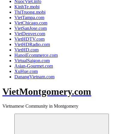
NuocViet.info
KinhTe.mobi
ThiTruong.mobi
VietTampa.com
VietChicago.com
VietSanJose.com
VietDenver.com
VietHDTV.com
VietHDRadio.com
VietHD.com
HanoiEcommerce.com
VirtualSaigon.com
Asian-Gourmet.com
XuHue.com
DanangVietnam.com
VietMontgomery.com
Vietnamese Community in Montgomery