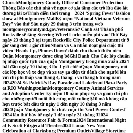
Church
Montgomery County Office of Consumer Protection
Thông Báo các chủ nhà về nguy cơ gia tăng các trò lừa đảo lát
đường lái xe
Trình diễn thời trang – 2024 ‘Spring Fever’ fashion
show at Montgomery Mall
Kỷ niệm “National Vietnam Veterans
Day” vào thứ Sáu ngày 29 tháng 3 trên trang web
montgomerycountymd.gov/veterans
Sở Cảnh sát Thành phố
Rockville sẽ tặng Steering Wheel Locks miễn phí vào Thứ Bảy
ngày 23 tháng 3 tại trạm Rockville City Police Department từ 9
giờ sáng đến 1 giờ chiều
Nhóm và Cá nhân đoạt giải cuộc thi
video ‘Heads Up, Phones Down’ dành cho thanh thiếu niên
Quận Montgomery được công bố
Ghi Danh Cho Các lớp chuẩn
bị nhập quốc tịch của quận Montgomery trong mùa xuân 2024
bắt đầu ngày 10 tháng 3 lúc 1 giờ chiều
Quận Montgomery mở
các lớp học về xe đạp và xe tay ga điện tử dành cho người lớn
với chi phí thấp vào tháng 4, tháng 5 và tháng 6 trong năm
2024
2024 St. Patrick’s Day Parade and Lakefront Plaza Party
at RIO Washingtonian
Montgomery County Animal Services
and Adoption Center kỷ niệm 10 năm phục vụ và giảm chi phí
cho những người nuôi thú cưng mới xuống $10 mà không cần
hẹn trước bắt đầu từ ngày 1 đến ngày 10 tháng 3 năm
2024
Quận Montgomery tổ chức cuộc thi ‘Girl Power Contest’
2024 lần thứ bảy từ ngày 1 đến ngày 31 tháng 3
2024
Community Resource Fair & Forum
2024 International Night
at F. Scott Fitzgerald Theatre
2024 Lunar New Year
Celebration at Clarksburg Premium Outlets
Village Storytime