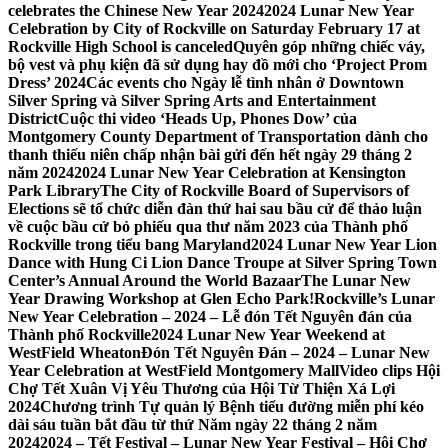
celebrates the Chinese New Year 2024
2024 Lunar New Year
Celebration by City of Rockville on Saturday February 17 at
Rockville High School is canceled
Quyên góp những chiếc váy,
bộ vest và phụ kiện đã sử dụng hay đồ mới cho ‘Project Prom
Dress’ 2024
Các events cho Ngày lễ tình nhân ở Downtown
Silver Spring và Silver Spring Arts and Entertainment
District
Cuộc thi video ‘Heads Up, Phones Dow’ của
Montgomery County Department of Transportation dành cho
thanh thiếu niên chấp nhận bài gửi đến hết ngày 29 tháng 2
năm 2024
2024 Lunar New Year Celebration at Kensington
Park Library
The City of Rockville Board of Supervisors of
Elections sẽ tổ chức diễn đàn thứ hai sau bầu cử để thảo luận
về cuộc bầu cử bỏ phiếu qua thư năm 2023 của Thành phố
Rockville trong tiểu bang Maryland
2024 Lunar New Year Lion
Dance with Hung Ci Lion Dance Troupe at Silver Spring Town
Center’s Annual Around the World Bazaar
The Lunar New
Year Drawing Workshop at Glen Echo Park!
Rockville’s Lunar
New Year Celebration – 2024 – Lễ đón Tết Nguyên đán của
Thành phố Rockville
2024 Lunar New Year Weekend at
WestField Wheaton
Đón Tết Nguyên Đán – 2024 – Lunar New
Year Celebration at WestField Montgomery Mall
Video clips Hội
Chợ Tết Xuân Vị Yêu Thương của Hội Từ Thiện Xá Lợi
2024
Chương trình Tự quản lý Bệnh tiểu đường miễn phí kéo
dài sáu tuần bắt đầu từ thứ Năm ngày 22 tháng 2 năm
2024
2024 – Tết Festival – Lunar New Year Festival – Hội Chợ