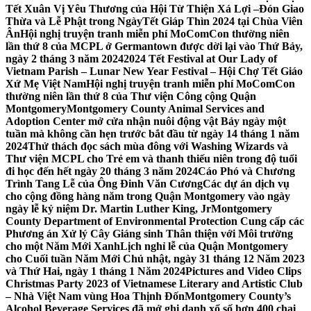
Tết Xuân Vị Yêu Thương của Hội Từ Thiện Xá Lợi –
Đón Giao
Thừa và Lễ Phật trong NgàyTết Giáp Thìn 2024 tại Chùa Viên
Ân
Hội nghị truyện tranh miễn phí MoComCon thường niên
lần thứ 8 của MCPL ở Germantown được dời lại vào Thứ Bảy,
ngày 2 tháng 3 năm 2024
2024 Tết Festival at Our Lady of
Vietnam Parish – Lunar New Year Festival – Hội Chợ Tết Giáo
Xứ Mẹ Việt Nam
Hội nghị truyện tranh miễn phí MoComCon
thường niên lần thứ 8 của Thư viện Công cộng Quận
Montgomery
Montgomery County Animal Services and
Adoption Center mở cửa nhận nuôi động vật Bảy ngày một
tuần mà không cần hẹn trước bắt đầu từ ngày 14 tháng 1 năm
2024
Thử thách đọc sách mùa đông với Washing Wizards và
Thư viện MCPL cho Trẻ em và thanh thiếu niên trong độ tuổi
đi học đến hết ngày 20 tháng 3 năm 2024
Cáo Phó và Chương
Trình Tang Lễ của Ông Đinh Văn Cương
Các dự án dịch vụ
cho cộng đồng hàng năm trong Quận Montgomery vào ngày
ngày lễ kỷ niệm Dr. Martin Luther King, Jr
Montgomery
County Department of Environmental Protection Cung cấp các
Phương án Xử lý Cây Giáng sinh Thân thiện với Môi trường
cho một Năm Mới Xanh
Lịch nghỉ lễ của Quận Montgomery
cho Cuối tuần Năm Mới Chủ nhật, ngày 31 tháng 12 Năm 2023
và Thứ Hai, ngày 1 tháng 1 Năm 2024
Pictures and Video Clips
Christmas Party 2023 of Vietnamese Literary and Artistic Club
– Nhà Việt Nam vùng Hoa Thịnh Đốn
Montgomery County’s
Alcohol Beverage Services đã mở ghi danh xổ số hơn 400 chai