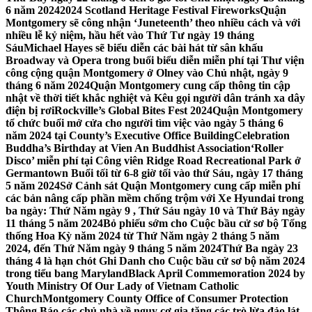
6 năm 2024
2024 Scotland Heritage Festival Fireworks
Quận
Montgomery sẽ công nhận ‘Juneteenth’ theo nhiều cách và với
nhiều lễ kỷ niệm, hầu hết vào Thứ Tư ngày 19 tháng
Sáu
Michael Hayes sẽ biểu diễn các bài hát từ sân khấu
Broadway và Opera trong buổi biểu diễn miễn phí tại Thư viện
công cộng quận Montgomery ở Olney vào Chủ nhật, ngày 9
tháng 6 năm 2024
Quận Montgomery cung cấp thông tin cập
nhật về thời tiết khắc nghiệt và Kêu gọi người dân tránh xa dây
điện bị rơi
Rockville’s Global Bites Fest 2024
Quận Montgomery
tổ chức buổi mở cửa cho người tìm việc vào ngày 5 tháng 6
năm 2024 tại County’s Executive Office Building
Celebration
Buddha’s Birthday at Vien An Buddhist Association
‘Roller
Disco’ miễn phí tại Công viên Ridge Road Recreational Park ở
Germantown Buổi tối từ 6-8 giờ tối vào thứ Sáu, ngày 17 tháng
5 năm 2024
Sở Cảnh sát Quận Montgomery cung cấp miễn phí
các bản nâng cấp phần mềm chống trộm với Xe Hyundai trong
ba ngày: Thứ Năm ngày 9 , Thứ Sáu ngày 10 và Thứ Bảy ngày
11 tháng 5 năm 2024
Bỏ phiếu sớm cho Cuộc bầu cử sơ bộ Tổng
thống Hoa Kỳ năm 2024 từ Thứ Năm ngày 2 tháng 5 năm
2024, đến Thứ Năm ngày 9 tháng 5 năm 2024
Thứ Ba ngày 23
tháng 4 là hạn chót Ghi Danh cho Cuộc bầu cử sơ bộ năm 2024
trong tiểu bang Maryland
Black April Commemoration 2024 by
Youth Ministry Of Our Lady of Vietnam Catholic
Church
Montgomery County Office of Consumer Protection
Thông Báo các chủ nhà về nguy cơ gia tăng các trò lừa đảo lát