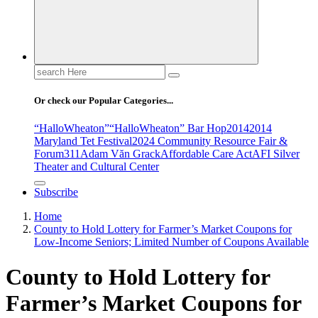
Search
for:
Or check our Popular Categories...
“HalloWheaton”
“HalloWheaton” Bar Hop
2014
2014
Maryland Tet Festival
2024 Community Resource Fair &
Forum
311
Adam Văn Grack
Affordable Care Act
AFI Silver
Theater and Cultural Center
Subscribe
Home
County to Hold Lottery for Farmer’s Market Coupons for
Low-Income Seniors; Limited Number of Coupons Available
County to Hold Lottery for
Farmer’s Market Coupons for