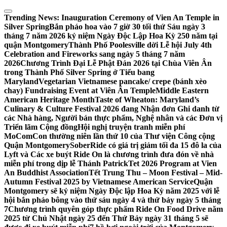
Skip
to
Trending News:
Inauguration Ceremony of Vien An Temple in
content
Silver Spring
Bắn pháo hoa vào 7 giờ 30 tối thứ Sáu ngày 3
tháng 7 năm 2026 kỷ niệm Ngày Độc Lập Hoa Kỳ 250 năm tại
quận Montgomery
Thành Phố Poolesville dời Lễ hội July 4th
Celebration and Fireworks sang ngày 5 tháng 7 năm
2026
Chương Trình Đại Lễ Phật Đản 2026 tại Chùa Viên Ân
trong Thành Phố Silver Spring ở Tiểu bang
Maryland
Vegetarian Vietnamese pancake/ crepe (bánh xèo
chay) Fundraising Event at Viên Ân Temple
Middle Eastern
American Heritage Month
Taste of Wheaton: Maryland’s
Culinary & Culture Festival 2026 đang Nhận đơn Ghi danh từ
các Nhà hàng, Người bán thực phẩm, Nghệ nhân và các Đơn vị
Triển lãm Cộng đồng
Hội nghị truyện tranh miễn phí
MoComCon thường niên lần thứ 10 của Thư viện Công cộng
Quận Montgomery
SoberRide có giá trị giảm tối đa 15 đô la của
Lyft và Các xe buýt Ride On là chương trình đưa đón về nhà
miễn phí trong dịp lễ Thánh Patrick
Tet 2026 Program at Vien
An Buddhist Association
Tết Trung Thu – Moon Festival – Mid-
Autumn Festival 2025 by Vietnamese American Service
Quận
Montgomery sẽ kỷ niệm Ngày Độc lập Hoa Kỳ năm 2025 với lễ
hội bắn pháo bông vào thứ sáu ngày 4 và thứ bảy ngày 5 tháng
7
Chương trình quyên góp thực phẩm Ride On Food Drive năm
2025 từ Chủ Nhật ngày 25 đến Thứ Bảy ngày 31 tháng 5 sẽ