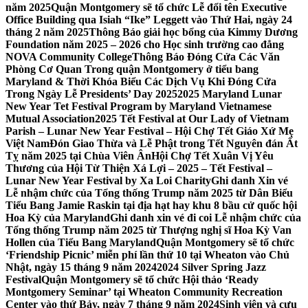
năm 2025
Quận Montgomery sẽ tổ chức Lễ đổi tên Executive
Office Building qua Isiah “Ike” Leggett vào Thứ Hai, ngày 24
tháng 2 năm 2025
Thông Báo giải học bổng của Kimmy Dương
Foundation năm 2025 – 2026 cho Học sinh trường cao đẳng
NOVA Community College
Thông Báo Đóng Cửa Các Văn
Phòng Cơ Quan Trong quận Montgomery ở tiểu bang
Maryland & Thời Khóa Biểu Các Dịch Vụ Khi Đóng Cửa
Trong Ngày Lễ Presidents’ Day 2025
2025 Maryland Lunar
New Year Tet Festival Program by Maryland Vietnamese
Mutual Association
2025 Tết Festival at Our Lady of Vietnam
Parish – Lunar New Year Festival – Hội Chợ Tết Giáo Xứ Mẹ
Việt Nam
Đón Giao Thừa và Lễ Phật trong Tết Nguyên đán Ất
Tỵ năm 2025 tại Chùa Viên Ân
Hội Chợ Tết Xuân Vị Yêu
Thương của Hội Từ Thiện Xá Lợi – 2025 – Tết Festival –
Lunar New Year Festival by Xa Loi Charity
Ghi danh Xin vé
Lễ nhậm chức của Tổng thống Trump năm 2025 từ Dân Biểu
Tiểu Bang Jamie Raskin tại địa hạt hay khu 8 bầu cử quốc hội
Hoa Kỳ của Maryland
Ghi danh xin vé đi coi Lễ nhậm chức của
Tổng thống Trump năm 2025 từ Thượng nghị sĩ Hoa Kỳ Van
Hollen của Tiểu Bang Maryland
Quận Montgomery sẽ tổ chức
‘Friendship Picnic’ miễn phí lần thứ 10 tại Wheaton vào Chủ
Nhật, ngày 15 tháng 9 năm 2024
2024 Silver Spring Jazz
Festival
Quận Montgomery sẽ tổ chức Hội thảo ‘Ready
Montgomery Seminar’ tại Wheaton Community Recreation
Center vào thứ Bảy, ngày 7 tháng 9 năm 2024
Sinh viên và cựu