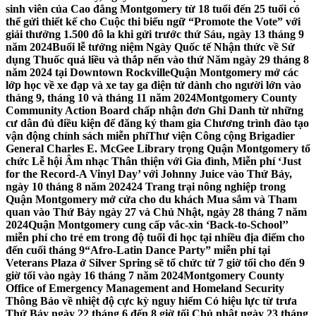
sinh viên của Cao đẳng Montgomery từ 18 tuổi đến 25 tuổi có
thể gửi thiết kế cho Cuộc thi biểu ngữ “Promote the Vote” với
giải thưởng 1.500 đô la khi gửi trước thứ Sáu, ngày 13 tháng 9
năm 2024
Buổi lễ tưởng niệm Ngày Quốc tế Nhận thức về Sử
dụng Thuốc quá liều và thắp nến vào thứ Năm ngày 29 tháng 8
năm 2024 tại Downtown Rockville
Quận Montgomery mở các
lớp học về xe đạp và xe tay ga điện tử dành cho người lớn vào
tháng 9, tháng 10 và tháng 11 năm 2024
Montgomery County
Community Action Board chấp nhận đơn Ghi Danh từ những
cư dân đủ điều kiện để đăng ký tham gia Chương trình đào tạo
vận động chính sách miễn phí
Thư viện Công cộng Brigadier
General Charles E. McGee Library trọng Quận Montgomery tổ
chức Lễ hội Âm nhạc Thân thiện với Gia đình, Miễn phí ‘Just
for the Record-A Vinyl Day’ với Johnny Juice vào Thứ Bảy,
ngày 10 tháng 8 năm 2024
24 Trang trại nông nghiệp trong
Quận Montgomery mở cửa cho du khách Mua sắm và Tham
quan vào Thứ Bảy ngày 27 và Chủ Nhật, ngày 28 tháng 7 năm
2024
Quận Montgomery cung cấp vắc-xin ‘Back-to-School’’
miễn phí cho trẻ em trong độ tuổi đi học tại nhiều địa điểm cho
đến cuối tháng 9
“Afro-Latin Dance Party” miễn phí tại
Veterans Plaza ở Silver Spring sẽ tổ chức từ 7 giờ tối cho đến 9
giờ tối vào ngày 16 tháng 7 năm 2024
Montgomery County
Office of Emergency Management and Homeland Security
Thông Báo về nhiệt độ cực kỳ nguy hiểm Có hiệu lực từ trưa
Thứ Bảy ngày 22 tháng 6 đến 8 giờ tối Chủ nhật ngày 23 tháng