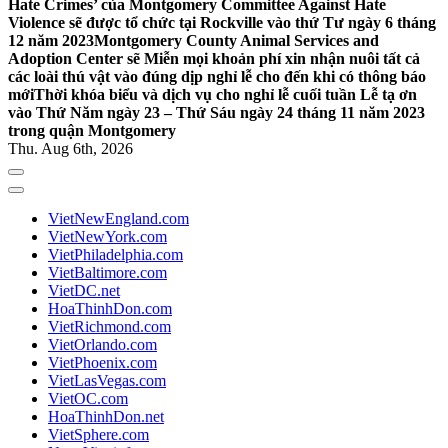
Hate Crimes’ của Montgomery Committee Against Hate
Violence sẽ được tổ chức tại Rockville vào thứ Tư ngày 6 tháng
12 năm 2023
Montgomery County Animal Services and
Adoption Center sẽ Miễn mọi khoản phí xin nhận nuôi tất cả
các loài thú vật vào đúng dịp nghỉ lễ cho đến khi có thông báo
mới
Thời khóa biểu và dịch vụ cho nghỉ lễ cuối tuần Lễ tạ ơn
vào Thứ Năm ngày 23 – Thứ Sáu ngày 24 tháng 11 năm 2023
trong quận Montgomery
Thu. Aug 6th, 2026
VietNewEngland.com
VietNewYork.com
VietPhiladelphia.com
VietBaltimore.com
VietDC.net
HoaThinhDon.com
VietRichmond.com
VietOrlando.com
VietPhoenix.com
VietLasVegas.com
VietOC.com
HoaThinhDon.net
VietSphere.com