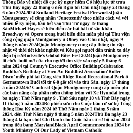
Thông Báo về nhiệt độ cực kỳ nguy hiểm Có hiệu lực từ trưa
Thứ Bảy ngày 22 tháng 6 đến 8 giờ tối Chủ nhật ngày 23 tháng
6 năm 2024
2024 Scotland Heritage Festival Fireworks
Quận
Montgomery sẽ công nhận ‘Juneteenth’ theo nhiều cách và với
nhiều lễ kỷ niệm, hầu hết vào Thứ Tư ngày 19 tháng
Sáu
Michael Hayes sẽ biểu diễn các bài hát từ sân khấu
Broadway và Opera trong buổi biểu diễn miễn phí tại Thư viện
công cộng quận Montgomery ở Olney vào Chủ nhật, ngày 9
tháng 6 năm 2024
Quận Montgomery cung cấp thông tin cập
nhật về thời tiết khắc nghiệt và Kêu gọi người dân tránh xa dây
điện bị rơi
Rockville’s Global Bites Fest 2024
Quận Montgomery
tổ chức buổi mở cửa cho người tìm việc vào ngày 5 tháng 6
năm 2024 tại County’s Executive Office Building
Celebration
Buddha’s Birthday at Vien An Buddhist Association
‘Roller
Disco’ miễn phí tại Công viên Ridge Road Recreational Park ở
Germantown Buổi tối từ 6-8 giờ tối vào thứ Sáu, ngày 17 tháng
5 năm 2024
Sở Cảnh sát Quận Montgomery cung cấp miễn phí
các bản nâng cấp phần mềm chống trộm với Xe Hyundai trong
ba ngày: Thứ Năm ngày 9 , Thứ Sáu ngày 10 và Thứ Bảy ngày
11 tháng 5 năm 2024
Bỏ phiếu sớm cho Cuộc bầu cử sơ bộ Tổng
thống Hoa Kỳ năm 2024 từ Thứ Năm ngày 2 tháng 5 năm
2024, đến Thứ Năm ngày 9 tháng 5 năm 2024
Thứ Ba ngày 23
tháng 4 là hạn chót Ghi Danh cho Cuộc bầu cử sơ bộ năm 2024
trong tiểu bang Maryland
Black April Commemoration 2024 by
Youth Ministry Of Our Lady of Vietnam Catholic