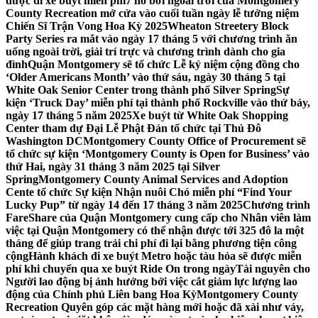
được đi xe buýt miễn phí
7 hồ bơi ngoài trời của Montgomery
County Recreation mở cửa vào cuối tuần ngày lễ tưởng niệm
Chiến Sĩ Trận Vong Hoa Kỳ 2025
Wheaton Streetery Block
Party Series ra mắt vào ngày 17 tháng 5 với chương trình ăn
uống ngoài trời, giải trí trực và chương trình dành cho gia
đình
Quận Montgomery sẽ tổ chức Lễ kỷ niệm cộng đồng cho
‘Older Americans Month’ vào thứ sáu, ngày 30 tháng 5 tại
White Oak Senior Center trong thành phố Silver Spring
Sự
kiện ‘Truck Day’ miễn phí tại thành phố Rockville vào thứ bảy,
ngày 17 tháng 5 năm 2025
Xe buýt từ White Oak Shopping
Center tham dự Đại Lễ Phật Đản tổ chức tại Thủ Đô
Washington DC
Montgomery County Office of Procurement sẽ
tổ chức sự kiện ‘Montgomery County is Open for Business’ vào
thứ Hai, ngày 31 tháng 3 năm 2025 tại Silver
Spring
Montgomery County Animal Services and Adoption
Cente tổ chức Sự kiện Nhận nuôi Chó miễn phí “Find Your
Lucky Pup” từ ngày 14 đến 17 tháng 3 năm 2025
Chương trình
FareShare của Quận Montgomery cung cấp cho Nhân viên làm
việc tại Quận Montgomery có thể nhận được tới 325 đô la một
tháng để giúp trang trải chi phí đi lại bằng phương tiện công
cộng
Hành khách đi xe buýt Metro hoặc tàu hỏa sẽ được miễn
phí khi chuyển qua xe buýt Ride On trong ngày
Tài nguyên cho
Người lao động bị ảnh hưởng bởi việc cắt giảm lực lượng lao
động của Chính phủ Liên bang Hoa Kỳ
Montgomery County
Recreation Quyên góp các mặt hàng mới hoặc đã xài như váy,