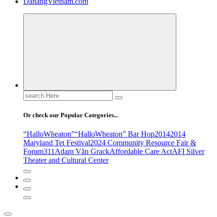
DanangVietnam.com
Search
for:
Or check our Popular Categories...
“HalloWheaton”
“HalloWheaton” Bar Hop
2014
2014
Maryland Tet Festival
2024 Community Resource Fair &
Forum
311
Adam Văn Grack
Affordable Care Act
AFI Silver
Theater and Cultural Center