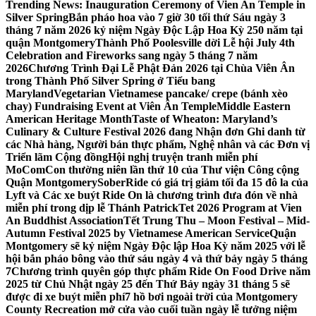
Trending News:
Inauguration Ceremony of Vien An Temple in
Silver Spring
Bắn pháo hoa vào 7 giờ 30 tối thứ Sáu ngày 3
tháng 7 năm 2026 kỷ niệm Ngày Độc Lập Hoa Kỳ 250 năm tại
quận Montgomery
Thành Phố Poolesville dời Lễ hội July 4th
Celebration and Fireworks sang ngày 5 tháng 7 năm
2026
Chương Trình Đại Lễ Phật Đản 2026 tại Chùa Viên Ân
trong Thành Phố Silver Spring ở Tiểu bang
Maryland
Vegetarian Vietnamese pancake/ crepe (bánh xèo
chay) Fundraising Event at Viên Ân Temple
Middle Eastern
American Heritage Month
Taste of Wheaton: Maryland’s
Culinary & Culture Festival 2026 đang Nhận đơn Ghi danh từ
các Nhà hàng, Người bán thực phẩm, Nghệ nhân và các Đơn vị
Triển lãm Cộng đồng
Hội nghị truyện tranh miễn phí
MoComCon thường niên lần thứ 10 của Thư viện Công cộng
Quận Montgomery
SoberRide có giá trị giảm tối đa 15 đô la của
Lyft và Các xe buýt Ride On là chương trình đưa đón về nhà
miễn phí trong dịp lễ Thánh Patrick
Tet 2026 Program at Vien
An Buddhist Association
Tết Trung Thu – Moon Festival – Mid-
Autumn Festival 2025 by Vietnamese American Service
Quận
Montgomery sẽ kỷ niệm Ngày Độc lập Hoa Kỳ năm 2025 với lễ
hội bắn pháo bông vào thứ sáu ngày 4 và thứ bảy ngày 5 tháng
7
Chương trình quyên góp thực phẩm Ride On Food Drive năm
2025 từ Chủ Nhật ngày 25 đến Thứ Bảy ngày 31 tháng 5 sẽ
được đi xe buýt miễn phí
7 hồ bơi ngoài trời của Montgomery
County Recreation mở cửa vào cuối tuần ngày lễ tưởng niệm