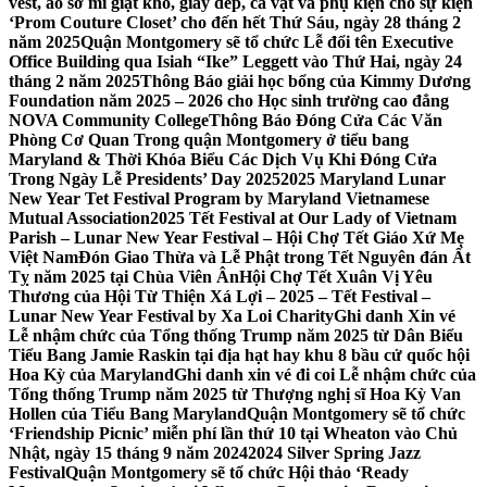
vest, áo sơ mi giặt khô, giày dép, cà vạt và phụ kiện cho sự kiện
‘Prom Couture Closet’ cho đến hết Thứ Sáu, ngày 28 tháng 2
năm 2025
Quận Montgomery sẽ tổ chức Lễ đổi tên Executive
Office Building qua Isiah “Ike” Leggett vào Thứ Hai, ngày 24
tháng 2 năm 2025
Thông Báo giải học bổng của Kimmy Dương
Foundation năm 2025 – 2026 cho Học sinh trường cao đẳng
NOVA Community College
Thông Báo Đóng Cửa Các Văn
Phòng Cơ Quan Trong quận Montgomery ở tiểu bang
Maryland & Thời Khóa Biểu Các Dịch Vụ Khi Đóng Cửa
Trong Ngày Lễ Presidents’ Day 2025
2025 Maryland Lunar
New Year Tet Festival Program by Maryland Vietnamese
Mutual Association
2025 Tết Festival at Our Lady of Vietnam
Parish – Lunar New Year Festival – Hội Chợ Tết Giáo Xứ Mẹ
Việt Nam
Đón Giao Thừa và Lễ Phật trong Tết Nguyên đán Ất
Tỵ năm 2025 tại Chùa Viên Ân
Hội Chợ Tết Xuân Vị Yêu
Thương của Hội Từ Thiện Xá Lợi – 2025 – Tết Festival –
Lunar New Year Festival by Xa Loi Charity
Ghi danh Xin vé
Lễ nhậm chức của Tổng thống Trump năm 2025 từ Dân Biểu
Tiểu Bang Jamie Raskin tại địa hạt hay khu 8 bầu cử quốc hội
Hoa Kỳ của Maryland
Ghi danh xin vé đi coi Lễ nhậm chức của
Tổng thống Trump năm 2025 từ Thượng nghị sĩ Hoa Kỳ Van
Hollen của Tiểu Bang Maryland
Quận Montgomery sẽ tổ chức
‘Friendship Picnic’ miễn phí lần thứ 10 tại Wheaton vào Chủ
Nhật, ngày 15 tháng 9 năm 2024
2024 Silver Spring Jazz
Festival
Quận Montgomery sẽ tổ chức Hội thảo ‘Ready