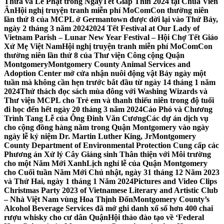
Thừa và Lễ Phật trong NgàyTết Giáp Thìn 2024 tại Chùa Viên
Ân
Hội nghị truyện tranh miễn phí MoComCon thường niên
lần thứ 8 của MCPL ở Germantown được dời lại vào Thứ Bảy,
ngày 2 tháng 3 năm 2024
2024 Tết Festival at Our Lady of
Vietnam Parish – Lunar New Year Festival – Hội Chợ Tết Giáo
Xứ Mẹ Việt Nam
Hội nghị truyện tranh miễn phí MoComCon
thường niên lần thứ 8 của Thư viện Công cộng Quận
Montgomery
Montgomery County Animal Services and
Adoption Center mở cửa nhận nuôi động vật Bảy ngày một
tuần mà không cần hẹn trước bắt đầu từ ngày 14 tháng 1 năm
2024
Thử thách đọc sách mùa đông với Washing Wizards và
Thư viện MCPL cho Trẻ em và thanh thiếu niên trong độ tuổi
đi học đến hết ngày 20 tháng 3 năm 2024
Cáo Phó và Chương
Trình Tang Lễ của Ông Đinh Văn Cương
Các dự án dịch vụ
cho cộng đồng hàng năm trong Quận Montgomery vào ngày
ngày lễ kỷ niệm Dr. Martin Luther King, Jr
Montgomery
County Department of Environmental Protection Cung cấp các
Phương án Xử lý Cây Giáng sinh Thân thiện với Môi trường
cho một Năm Mới Xanh
Lịch nghỉ lễ của Quận Montgomery
cho Cuối tuần Năm Mới Chủ nhật, ngày 31 tháng 12 Năm 2023
và Thứ Hai, ngày 1 tháng 1 Năm 2024
Pictures and Video Clips
Christmas Party 2023 of Vietnamese Literary and Artistic Club
– Nhà Việt Nam vùng Hoa Thịnh Đốn
Montgomery County’s
Alcohol Beverage Services đã mở ghi danh xổ số hơn 400 chai
rượu whisky cho cư dân Quận
Hội thảo đào tạo về ‘Federal