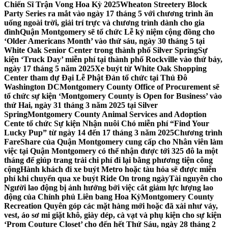
Chiến Sĩ Trận Vong Hoa Kỳ 2025
Wheaton Streetery Block
Party Series ra mắt vào ngày 17 tháng 5 với chương trình ăn
uống ngoài trời, giải trí trực và chương trình dành cho gia
đình
Quận Montgomery sẽ tổ chức Lễ kỷ niệm cộng đồng cho
‘Older Americans Month’ vào thứ sáu, ngày 30 tháng 5 tại
White Oak Senior Center trong thành phố Silver Spring
Sự
kiện ‘Truck Day’ miễn phí tại thành phố Rockville vào thứ bảy,
ngày 17 tháng 5 năm 2025
Xe buýt từ White Oak Shopping
Center tham dự Đại Lễ Phật Đản tổ chức tại Thủ Đô
Washington DC
Montgomery County Office of Procurement sẽ
tổ chức sự kiện ‘Montgomery County is Open for Business’ vào
thứ Hai, ngày 31 tháng 3 năm 2025 tại Silver
Spring
Montgomery County Animal Services and Adoption
Cente tổ chức Sự kiện Nhận nuôi Chó miễn phí “Find Your
Lucky Pup” từ ngày 14 đến 17 tháng 3 năm 2025
Chương trình
FareShare của Quận Montgomery cung cấp cho Nhân viên làm
việc tại Quận Montgomery có thể nhận được tới 325 đô la một
tháng để giúp trang trải chi phí đi lại bằng phương tiện công
cộng
Hành khách đi xe buýt Metro hoặc tàu hỏa sẽ được miễn
phí khi chuyển qua xe buýt Ride On trong ngày
Tài nguyên cho
Người lao động bị ảnh hưởng bởi việc cắt giảm lực lượng lao
động của Chính phủ Liên bang Hoa Kỳ
Montgomery County
Recreation Quyên góp các mặt hàng mới hoặc đã xài như váy,
vest, áo sơ mi giặt khô, giày dép, cà vạt và phụ kiện cho sự kiện
‘Prom Couture Closet’ cho đến hết Thứ Sáu, ngày 28 tháng 2