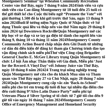
Montgomery Seminar’ tại Wheaton Community Recreation
Center vào thứ Bảy, ngày 7 tháng 9 năm 2024
Sinh viên và cựu
sinh viên của Cao đẳng Montgomery từ 18 tuổi đến 25 tuổi có
thể gửi thiết kế cho Cuộc thi biểu ngữ “Promote the Vote” với
giải thưởng 1.500 đô la khi gửi trước thứ Sáu, ngày 13 tháng 9
năm 2024
Buổi lễ tưởng niệm Ngày Quốc tế Nhận thức về Sử
dụng Thuốc quá liều và thắp nến vào thứ Năm ngày 29 tháng 8
năm 2024 tại Downtown Rockville
Quận Montgomery mở các
lớp học về xe đạp và xe tay ga điện tử dành cho người lớn vào
tháng 9, tháng 10 và tháng 11 năm 2024
Montgomery County
Community Action Board chấp nhận đơn Ghi Danh từ những
cư dân đủ điều kiện để đăng ký tham gia Chương trình đào tạo
vận động chính sách miễn phí
Thư viện Công cộng Brigadier
General Charles E. McGee Library trọng Quận Montgomery tổ
chức Lễ hội Âm nhạc Thân thiện với Gia đình, Miễn phí ‘Just
for the Record-A Vinyl Day’ với Johnny Juice vào Thứ Bảy,
ngày 10 tháng 8 năm 2024
24 Trang trại nông nghiệp trong
Quận Montgomery mở cửa cho du khách Mua sắm và Tham
quan vào Thứ Bảy ngày 27 và Chủ Nhật, ngày 28 tháng 7 năm
2024
Quận Montgomery cung cấp vắc-xin ‘Back-to-School’’
miễn phí cho trẻ em trong độ tuổi đi học tại nhiều địa điểm cho
đến cuối tháng 9
“Afro-Latin Dance Party” miễn phí tại
Veterans Plaza ở Silver Spring sẽ tổ chức từ 7 giờ tối cho đến 9
giờ tối vào ngày 16 tháng 7 năm 2024
Montgomery County
Office of Emergency Management and Homeland Security