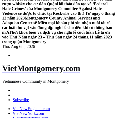
rượu whisky cho cư dân Quận
Hội thảo đào tạo về ‘Federal
Hate Crimes’ của Montgomery Committee Against Hate
Violence sẽ được tổ chức tại Rockville vào thứ Tư ngày 6 tháng
12 năm 2023
Montgomery County Animal Services and
Adoption Center sẽ Miễn mọi khoản phí xin nhận nuôi tất cả
các loài thú vật vào đúng dịp nghỉ lễ cho đến khi có thông báo
mới
Thời khóa biểu và dịch vụ cho nghỉ lễ cuối tuần Lễ tạ ơn
vào Thứ Năm ngày 23 – Thứ Sáu ngày 24 tháng 11 năm 2023
trong quận Montgomery
Thu. Aug 6th, 2026
VietMontgomery.com
Vietnamese Community in Montgomery
Subscribe
VietNewEngland.com
VietNewYork.com