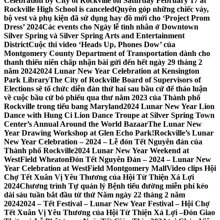
Celebration by City of Rockville on Saturday February 17 at
Rockville High School is canceled
Quyên góp những chiếc váy,
bộ vest và phụ kiện đã sử dụng hay đồ mới cho ‘Project Prom
Dress’ 2024
Các events cho Ngày lễ tình nhân ở Downtown
Silver Spring và Silver Spring Arts and Entertainment
District
Cuộc thi video ‘Heads Up, Phones Dow’ của
Montgomery County Department of Transportation dành cho
thanh thiếu niên chấp nhận bài gửi đến hết ngày 29 tháng 2
năm 2024
2024 Lunar New Year Celebration at Kensington
Park Library
The City of Rockville Board of Supervisors of
Elections sẽ tổ chức diễn đàn thứ hai sau bầu cử để thảo luận
về cuộc bầu cử bỏ phiếu qua thư năm 2023 của Thành phố
Rockville trong tiểu bang Maryland
2024 Lunar New Year Lion
Dance with Hung Ci Lion Dance Troupe at Silver Spring Town
Center’s Annual Around the World Bazaar
The Lunar New
Year Drawing Workshop at Glen Echo Park!
Rockville’s Lunar
New Year Celebration – 2024 – Lễ đón Tết Nguyên đán của
Thành phố Rockville
2024 Lunar New Year Weekend at
WestField Wheaton
Đón Tết Nguyên Đán – 2024 – Lunar New
Year Celebration at WestField Montgomery Mall
Video clips Hội
Chợ Tết Xuân Vị Yêu Thương của Hội Từ Thiện Xá Lợi
2024
Chương trình Tự quản lý Bệnh tiểu đường miễn phí kéo
dài sáu tuần bắt đầu từ thứ Năm ngày 22 tháng 2 năm
2024
2024 – Tết Festival – Lunar New Year Festival – Hội Chợ
Tết Xuân Vị Yêu Thương của Hội Từ Thiện Xá Lợi –
Đón Giao