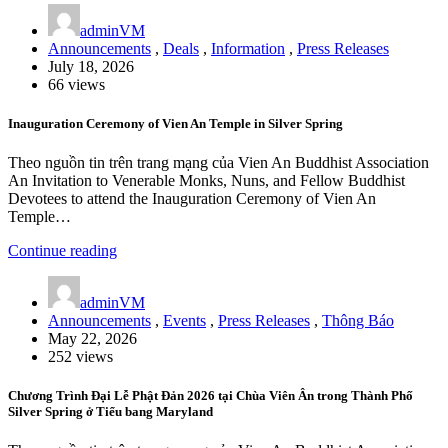
adminVM
Announcements
,
Deals
,
Information
,
Press Releases
July 18, 2026
66 views
Inauguration Ceremony of Vien An Temple in Silver Spring
Theo nguồn tin trên trang mạng của Vien An Buddhist Association
An Invitation to Venerable Monks, Nuns, and Fellow Buddhist
Devotees to attend the Inauguration Ceremony of Vien An
Temple…
Continue reading
adminVM
Announcements
,
Events
,
Press Releases
,
Thông Báo
May 22, 2026
252 views
Chương Trình Đại Lễ Phật Đản 2026 tại Chùa Viên Ân trong Thành Phố
Silver Spring ở Tiểu bang Maryland