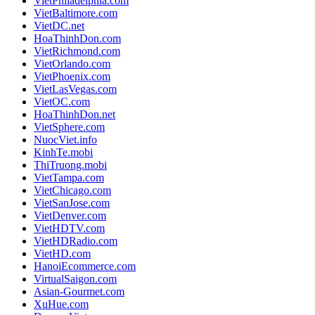
VietPhiladelphia.com
VietBaltimore.com
VietDC.net
HoaThinhDon.com
VietRichmond.com
VietOrlando.com
VietPhoenix.com
VietLasVegas.com
VietOC.com
HoaThinhDon.net
VietSphere.com
NuocViet.info
KinhTe.mobi
ThiTruong.mobi
VietTampa.com
VietChicago.com
VietSanJose.com
VietDenver.com
VietHDTV.com
VietHDRadio.com
VietHD.com
HanoiEcommerce.com
VirtualSaigon.com
Asian-Gourmet.com
XuHue.com