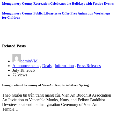
Post
Montgomery County Recreation Celebrates the Holidays with Festive Events
navigation
Montgomery County Public Libraries to Offer Free Animation Workshops
for Children
Related Posts
adminVM
Announcements
,
Deals
,
Information
,
Press Releases
July 18, 2026
72 views
Inauguration Ceremony of Vien An Temple in Silver Spring
Theo nguồn tin trên trang mạng của Vien An Buddhist Association
An Invitation to Venerable Monks, Nuns, and Fellow Buddhist
Devotees to attend the Inauguration Ceremony of Vien An
Temple…