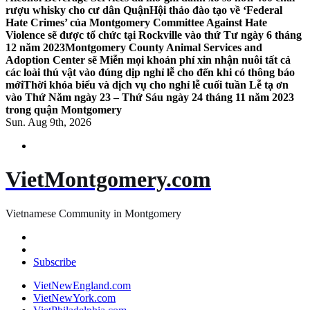
rượu whisky cho cư dân Quận
Hội thảo đào tạo về ‘Federal
Hate Crimes’ của Montgomery Committee Against Hate
Violence sẽ được tổ chức tại Rockville vào thứ Tư ngày 6 tháng
12 năm 2023
Montgomery County Animal Services and
Adoption Center sẽ Miễn mọi khoản phí xin nhận nuôi tất cả
các loài thú vật vào đúng dịp nghỉ lễ cho đến khi có thông báo
mới
Thời khóa biểu và dịch vụ cho nghỉ lễ cuối tuần Lễ tạ ơn
vào Thứ Năm ngày 23 – Thứ Sáu ngày 24 tháng 11 năm 2023
trong quận Montgomery
Sun. Aug 9th, 2026
VietMontgomery.com
Vietnamese Community in Montgomery
Subscribe
VietNewEngland.com
VietNewYork.com