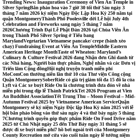
Trending News:
Inauguration Ceremony of Vien An Temple in
Silver Spring
Bắn pháo hoa vào 7 giờ 30 tối thứ Sáu ngày 3
tháng 7 năm 2026 kỷ niệm Ngày Độc Lập Hoa Kỳ 250 năm tại
quận Montgomery
Thành Phố Poolesville dời Lễ hội July 4th
Celebration and Fireworks sang ngày 5 tháng 7 năm
2026
Chương Trình Đại Lễ Phật Đản 2026 tại Chùa Viên Ân
trong Thành Phố Silver Spring ở Tiểu bang
Maryland
Vegetarian Vietnamese pancake/ crepe (bánh xèo
chay) Fundraising Event at Viên Ân Temple
Middle Eastern
American Heritage Month
Taste of Wheaton: Maryland’s
Culinary & Culture Festival 2026 đang Nhận đơn Ghi danh từ
các Nhà hàng, Người bán thực phẩm, Nghệ nhân và các Đơn vị
Triển lãm Cộng đồng
Hội nghị truyện tranh miễn phí
MoComCon thường niên lần thứ 10 của Thư viện Công cộng
Quận Montgomery
SoberRide có giá trị giảm tối đa 15 đô la của
Lyft và Các xe buýt Ride On là chương trình đưa đón về nhà
miễn phí trong dịp lễ Thánh Patrick
Tet 2026 Program at Vien
An Buddhist Association
Tết Trung Thu – Moon Festival – Mid-
Autumn Festival 2025 by Vietnamese American Service
Quận
Montgomery sẽ kỷ niệm Ngày Độc lập Hoa Kỳ năm 2025 với lễ
hội bắn pháo bông vào thứ sáu ngày 4 và thứ bảy ngày 5 tháng
7
Chương trình quyên góp thực phẩm Ride On Food Drive năm
2025 từ Chủ Nhật ngày 25 đến Thứ Bảy ngày 31 tháng 5 sẽ
được đi xe buýt miễn phí
7 hồ bơi ngoài trời của Montgomery
County Recreation mở cửa vào cuối tuần ngày lễ tưởng niệm