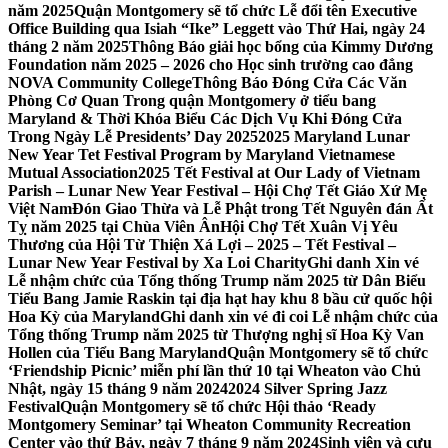
năm 2025
Quận Montgomery sẽ tổ chức Lễ đổi tên Executive
Office Building qua Isiah “Ike” Leggett vào Thứ Hai, ngày 24
tháng 2 năm 2025
Thông Báo giải học bổng của Kimmy Dương
Foundation năm 2025 – 2026 cho Học sinh trường cao đẳng
NOVA Community College
Thông Báo Đóng Cửa Các Văn
Phòng Cơ Quan Trong quận Montgomery ở tiểu bang
Maryland & Thời Khóa Biểu Các Dịch Vụ Khi Đóng Cửa
Trong Ngày Lễ Presidents’ Day 2025
2025 Maryland Lunar
New Year Tet Festival Program by Maryland Vietnamese
Mutual Association
2025 Tết Festival at Our Lady of Vietnam
Parish – Lunar New Year Festival – Hội Chợ Tết Giáo Xứ Mẹ
Việt Nam
Đón Giao Thừa và Lễ Phật trong Tết Nguyên đán Ất
Tỵ năm 2025 tại Chùa Viên Ân
Hội Chợ Tết Xuân Vị Yêu
Thương của Hội Từ Thiện Xá Lợi – 2025 – Tết Festival –
Lunar New Year Festival by Xa Loi Charity
Ghi danh Xin vé
Lễ nhậm chức của Tổng thống Trump năm 2025 từ Dân Biểu
Tiểu Bang Jamie Raskin tại địa hạt hay khu 8 bầu cử quốc hội
Hoa Kỳ của Maryland
Ghi danh xin vé đi coi Lễ nhậm chức của
Tổng thống Trump năm 2025 từ Thượng nghị sĩ Hoa Kỳ Van
Hollen của Tiểu Bang Maryland
Quận Montgomery sẽ tổ chức
‘Friendship Picnic’ miễn phí lần thứ 10 tại Wheaton vào Chủ
Nhật, ngày 15 tháng 9 năm 2024
2024 Silver Spring Jazz
Festival
Quận Montgomery sẽ tổ chức Hội thảo ‘Ready
Montgomery Seminar’ tại Wheaton Community Recreation
Center vào thứ Bảy, ngày 7 tháng 9 năm 2024
Sinh viên và cựu