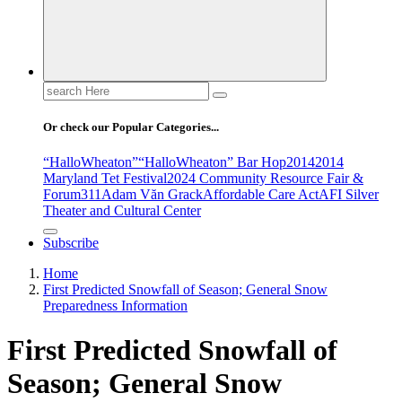
Search
for:
Or check our Popular Categories...
“HalloWheaton”
“HalloWheaton” Bar Hop
2014
2014
Maryland Tet Festival
2024 Community Resource Fair &
Forum
311
Adam Văn Grack
Affordable Care Act
AFI Silver
Theater and Cultural Center
Subscribe
Home
First Predicted Snowfall of Season; General Snow
Preparedness Information
First Predicted Snowfall of
Season; General Snow