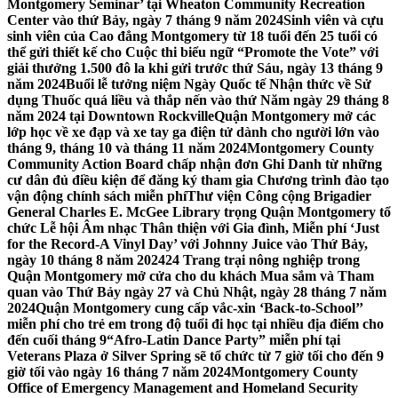
Montgomery Seminar’ tại Wheaton Community Recreation
Center vào thứ Bảy, ngày 7 tháng 9 năm 2024
Sinh viên và cựu
sinh viên của Cao đẳng Montgomery từ 18 tuổi đến 25 tuổi có
thể gửi thiết kế cho Cuộc thi biểu ngữ “Promote the Vote” với
giải thưởng 1.500 đô la khi gửi trước thứ Sáu, ngày 13 tháng 9
năm 2024
Buổi lễ tưởng niệm Ngày Quốc tế Nhận thức về Sử
dụng Thuốc quá liều và thắp nến vào thứ Năm ngày 29 tháng 8
năm 2024 tại Downtown Rockville
Quận Montgomery mở các
lớp học về xe đạp và xe tay ga điện tử dành cho người lớn vào
tháng 9, tháng 10 và tháng 11 năm 2024
Montgomery County
Community Action Board chấp nhận đơn Ghi Danh từ những
cư dân đủ điều kiện để đăng ký tham gia Chương trình đào tạo
vận động chính sách miễn phí
Thư viện Công cộng Brigadier
General Charles E. McGee Library trọng Quận Montgomery tổ
chức Lễ hội Âm nhạc Thân thiện với Gia đình, Miễn phí ‘Just
for the Record-A Vinyl Day’ với Johnny Juice vào Thứ Bảy,
ngày 10 tháng 8 năm 2024
24 Trang trại nông nghiệp trong
Quận Montgomery mở cửa cho du khách Mua sắm và Tham
quan vào Thứ Bảy ngày 27 và Chủ Nhật, ngày 28 tháng 7 năm
2024
Quận Montgomery cung cấp vắc-xin ‘Back-to-School’’
miễn phí cho trẻ em trong độ tuổi đi học tại nhiều địa điểm cho
đến cuối tháng 9
“Afro-Latin Dance Party” miễn phí tại
Veterans Plaza ở Silver Spring sẽ tổ chức từ 7 giờ tối cho đến 9
giờ tối vào ngày 16 tháng 7 năm 2024
Montgomery County
Office of Emergency Management and Homeland Security