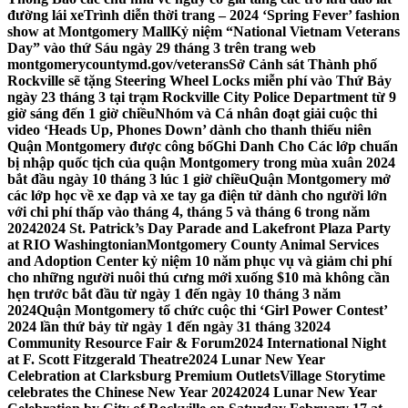
đường lái xe
Trình diễn thời trang – 2024 ‘Spring Fever’ fashion
show at Montgomery Mall
Kỷ niệm “National Vietnam Veterans
Day” vào thứ Sáu ngày 29 tháng 3 trên trang web
montgomerycountymd.gov/veterans
Sở Cảnh sát Thành phố
Rockville sẽ tặng Steering Wheel Locks miễn phí vào Thứ Bảy
ngày 23 tháng 3 tại trạm Rockville City Police Department từ 9
giờ sáng đến 1 giờ chiều
Nhóm và Cá nhân đoạt giải cuộc thi
video ‘Heads Up, Phones Down’ dành cho thanh thiếu niên
Quận Montgomery được công bố
Ghi Danh Cho Các lớp chuẩn
bị nhập quốc tịch của quận Montgomery trong mùa xuân 2024
bắt đầu ngày 10 tháng 3 lúc 1 giờ chiều
Quận Montgomery mở
các lớp học về xe đạp và xe tay ga điện tử dành cho người lớn
với chi phí thấp vào tháng 4, tháng 5 và tháng 6 trong năm
2024
2024 St. Patrick’s Day Parade and Lakefront Plaza Party
at RIO Washingtonian
Montgomery County Animal Services
and Adoption Center kỷ niệm 10 năm phục vụ và giảm chi phí
cho những người nuôi thú cưng mới xuống $10 mà không cần
hẹn trước bắt đầu từ ngày 1 đến ngày 10 tháng 3 năm
2024
Quận Montgomery tổ chức cuộc thi ‘Girl Power Contest’
2024 lần thứ bảy từ ngày 1 đến ngày 31 tháng 3
2024
Community Resource Fair & Forum
2024 International Night
at F. Scott Fitzgerald Theatre
2024 Lunar New Year
Celebration at Clarksburg Premium Outlets
Village Storytime
celebrates the Chinese New Year 2024
2024 Lunar New Year