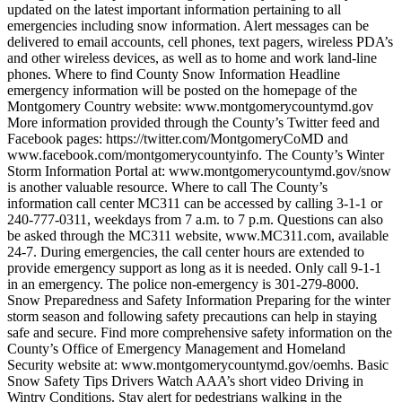
updated on the latest important information pertaining to all
emergencies including snow information. Alert messages can be
delivered to email accounts, cell phones, text pagers, wireless PDA’s
and other wireless devices, as well as to home and work land-line
phones. Where to find County Snow Information Headline
emergency information will be posted on the homepage of the
Montgomery Country website: www.montgomerycountymd.gov
More information provided through the County’s Twitter feed and
Facebook pages: https://twitter.com/MontgomeryCoMD and
www.facebook.com/montgomerycountyinfo. The County’s Winter
Storm Information Portal at: www.montgomerycountymd.gov/snow
is another valuable resource. Where to call The County’s
information call center MC311 can be accessed by calling 3-1-1 or
240-777-0311, weekdays from 7 a.m. to 7 p.m. Questions can also
be asked through the MC311 website, www.MC311.com, available
24-7. During emergencies, the call center hours are extended to
provide emergency support as long as it is needed. Only call 9-1-1
in an emergency. The police non-emergency is 301-279-8000.
Snow Preparedness and Safety Information Preparing for the winter
storm season and following safety precautions can help in staying
safe and secure. Find more comprehensive safety information on the
County’s Office of Emergency Management and Homeland
Security website at: www.montgomerycountymd.gov/oemhs. Basic
Snow Safety Tips Drivers Watch AAA’s short video Driving in
Wintry Conditions. Stay alert for pedestrians walking in the