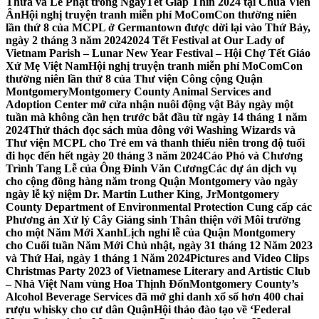
Thừa và Lễ Phật trong NgàyTết Giáp Thìn 2024 tại Chùa Viên
Ân
Hội nghị truyện tranh miễn phí MoComCon thường niên
lần thứ 8 của MCPL ở Germantown được dời lại vào Thứ Bảy,
ngày 2 tháng 3 năm 2024
2024 Tết Festival at Our Lady of
Vietnam Parish – Lunar New Year Festival – Hội Chợ Tết Giáo
Xứ Mẹ Việt Nam
Hội nghị truyện tranh miễn phí MoComCon
thường niên lần thứ 8 của Thư viện Công cộng Quận
Montgomery
Montgomery County Animal Services and
Adoption Center mở cửa nhận nuôi động vật Bảy ngày một
tuần mà không cần hẹn trước bắt đầu từ ngày 14 tháng 1 năm
2024
Thử thách đọc sách mùa đông với Washing Wizards và
Thư viện MCPL cho Trẻ em và thanh thiếu niên trong độ tuổi
đi học đến hết ngày 20 tháng 3 năm 2024
Cáo Phó và Chương
Trình Tang Lễ của Ông Đinh Văn Cương
Các dự án dịch vụ
cho cộng đồng hàng năm trong Quận Montgomery vào ngày
ngày lễ kỷ niệm Dr. Martin Luther King, Jr
Montgomery
County Department of Environmental Protection Cung cấp các
Phương án Xử lý Cây Giáng sinh Thân thiện với Môi trường
cho một Năm Mới Xanh
Lịch nghỉ lễ của Quận Montgomery
cho Cuối tuần Năm Mới Chủ nhật, ngày 31 tháng 12 Năm 2023
và Thứ Hai, ngày 1 tháng 1 Năm 2024
Pictures and Video Clips
Christmas Party 2023 of Vietnamese Literary and Artistic Club
– Nhà Việt Nam vùng Hoa Thịnh Đốn
Montgomery County’s
Alcohol Beverage Services đã mở ghi danh xổ số hơn 400 chai
rượu whisky cho cư dân Quận
Hội thảo đào tạo về ‘Federal