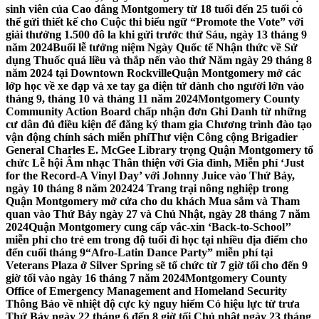
sinh viên của Cao đẳng Montgomery từ 18 tuổi đến 25 tuổi có
thể gửi thiết kế cho Cuộc thi biểu ngữ “Promote the Vote” với
giải thưởng 1.500 đô la khi gửi trước thứ Sáu, ngày 13 tháng 9
năm 2024
Buổi lễ tưởng niệm Ngày Quốc tế Nhận thức về Sử
dụng Thuốc quá liều và thắp nến vào thứ Năm ngày 29 tháng 8
năm 2024 tại Downtown Rockville
Quận Montgomery mở các
lớp học về xe đạp và xe tay ga điện tử dành cho người lớn vào
tháng 9, tháng 10 và tháng 11 năm 2024
Montgomery County
Community Action Board chấp nhận đơn Ghi Danh từ những
cư dân đủ điều kiện để đăng ký tham gia Chương trình đào tạo
vận động chính sách miễn phí
Thư viện Công cộng Brigadier
General Charles E. McGee Library trọng Quận Montgomery tổ
chức Lễ hội Âm nhạc Thân thiện với Gia đình, Miễn phí ‘Just
for the Record-A Vinyl Day’ với Johnny Juice vào Thứ Bảy,
ngày 10 tháng 8 năm 2024
24 Trang trại nông nghiệp trong
Quận Montgomery mở cửa cho du khách Mua sắm và Tham
quan vào Thứ Bảy ngày 27 và Chủ Nhật, ngày 28 tháng 7 năm
2024
Quận Montgomery cung cấp vắc-xin ‘Back-to-School’’
miễn phí cho trẻ em trong độ tuổi đi học tại nhiều địa điểm cho
đến cuối tháng 9
“Afro-Latin Dance Party” miễn phí tại
Veterans Plaza ở Silver Spring sẽ tổ chức từ 7 giờ tối cho đến 9
giờ tối vào ngày 16 tháng 7 năm 2024
Montgomery County
Office of Emergency Management and Homeland Security
Thông Báo về nhiệt độ cực kỳ nguy hiểm Có hiệu lực từ trưa
Thứ Bảy ngày 22 tháng 6 đến 8 giờ tối Chủ nhật ngày 23 tháng