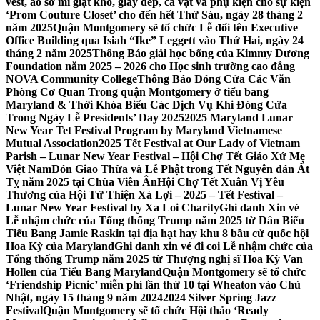
vest, áo sơ mi giặt khô, giày dép, cà vạt và phụ kiện cho sự kiện
‘Prom Couture Closet’ cho đến hết Thứ Sáu, ngày 28 tháng 2
năm 2025
Quận Montgomery sẽ tổ chức Lễ đổi tên Executive
Office Building qua Isiah “Ike” Leggett vào Thứ Hai, ngày 24
tháng 2 năm 2025
Thông Báo giải học bổng của Kimmy Dương
Foundation năm 2025 – 2026 cho Học sinh trường cao đẳng
NOVA Community College
Thông Báo Đóng Cửa Các Văn
Phòng Cơ Quan Trong quận Montgomery ở tiểu bang
Maryland & Thời Khóa Biểu Các Dịch Vụ Khi Đóng Cửa
Trong Ngày Lễ Presidents’ Day 2025
2025 Maryland Lunar
New Year Tet Festival Program by Maryland Vietnamese
Mutual Association
2025 Tết Festival at Our Lady of Vietnam
Parish – Lunar New Year Festival – Hội Chợ Tết Giáo Xứ Mẹ
Việt Nam
Đón Giao Thừa và Lễ Phật trong Tết Nguyên đán Ất
Tỵ năm 2025 tại Chùa Viên Ân
Hội Chợ Tết Xuân Vị Yêu
Thương của Hội Từ Thiện Xá Lợi – 2025 – Tết Festival –
Lunar New Year Festival by Xa Loi Charity
Ghi danh Xin vé
Lễ nhậm chức của Tổng thống Trump năm 2025 từ Dân Biểu
Tiểu Bang Jamie Raskin tại địa hạt hay khu 8 bầu cử quốc hội
Hoa Kỳ của Maryland
Ghi danh xin vé đi coi Lễ nhậm chức của
Tổng thống Trump năm 2025 từ Thượng nghị sĩ Hoa Kỳ Van
Hollen của Tiểu Bang Maryland
Quận Montgomery sẽ tổ chức
‘Friendship Picnic’ miễn phí lần thứ 10 tại Wheaton vào Chủ
Nhật, ngày 15 tháng 9 năm 2024
2024 Silver Spring Jazz
Festival
Quận Montgomery sẽ tổ chức Hội thảo ‘Ready