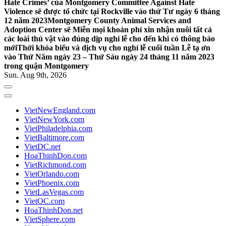
Hate Crimes’ của Montgomery Committee Against Hate
Violence sẽ được tổ chức tại Rockville vào thứ Tư ngày 6 tháng
12 năm 2023
Montgomery County Animal Services and
Adoption Center sẽ Miễn mọi khoản phí xin nhận nuôi tất cả
các loài thú vật vào đúng dịp nghỉ lễ cho đến khi có thông báo
mới
Thời khóa biểu và dịch vụ cho nghỉ lễ cuối tuần Lễ tạ ơn
vào Thứ Năm ngày 23 – Thứ Sáu ngày 24 tháng 11 năm 2023
trong quận Montgomery
Sun. Aug 9th, 2026
VietNewEngland.com
VietNewYork.com
VietPhiladelphia.com
VietBaltimore.com
VietDC.net
HoaThinhDon.com
VietRichmond.com
VietOrlando.com
VietPhoenix.com
VietLasVegas.com
VietOC.com
HoaThinhDon.net
VietSphere.com