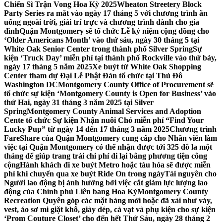
Chiến Sĩ Trận Vong Hoa Kỳ 2025
Wheaton Streetery Block
Party Series ra mắt vào ngày 17 tháng 5 với chương trình ăn
uống ngoài trời, giải trí trực và chương trình dành cho gia
đình
Quận Montgomery sẽ tổ chức Lễ kỷ niệm cộng đồng cho
‘Older Americans Month’ vào thứ sáu, ngày 30 tháng 5 tại
White Oak Senior Center trong thành phố Silver Spring
Sự
kiện ‘Truck Day’ miễn phí tại thành phố Rockville vào thứ bảy,
ngày 17 tháng 5 năm 2025
Xe buýt từ White Oak Shopping
Center tham dự Đại Lễ Phật Đản tổ chức tại Thủ Đô
Washington DC
Montgomery County Office of Procurement sẽ
tổ chức sự kiện ‘Montgomery County is Open for Business’ vào
thứ Hai, ngày 31 tháng 3 năm 2025 tại Silver
Spring
Montgomery County Animal Services and Adoption
Cente tổ chức Sự kiện Nhận nuôi Chó miễn phí “Find Your
Lucky Pup” từ ngày 14 đến 17 tháng 3 năm 2025
Chương trình
FareShare của Quận Montgomery cung cấp cho Nhân viên làm
việc tại Quận Montgomery có thể nhận được tới 325 đô la một
tháng để giúp trang trải chi phí đi lại bằng phương tiện công
cộng
Hành khách đi xe buýt Metro hoặc tàu hỏa sẽ được miễn
phí khi chuyển qua xe buýt Ride On trong ngày
Tài nguyên cho
Người lao động bị ảnh hưởng bởi việc cắt giảm lực lượng lao
động của Chính phủ Liên bang Hoa Kỳ
Montgomery County
Recreation Quyên góp các mặt hàng mới hoặc đã xài như váy,
vest, áo sơ mi giặt khô, giày dép, cà vạt và phụ kiện cho sự kiện
‘Prom Couture Closet’ cho đến hết Thứ Sáu, ngày 28 tháng 2