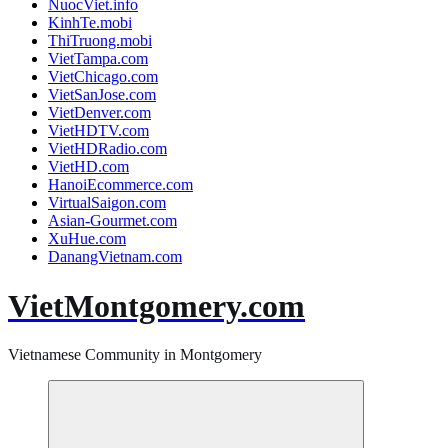
NuocViet.info
KinhTe.mobi
ThiTruong.mobi
VietTampa.com
VietChicago.com
VietSanJose.com
VietDenver.com
VietHDTV.com
VietHDRadio.com
VietHD.com
HanoiEcommerce.com
VirtualSaigon.com
Asian-Gourmet.com
XuHue.com
DanangVietnam.com
VietMontgomery.com
Vietnamese Community in Montgomery