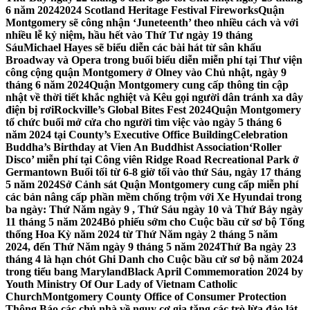
6 năm 2024
2024 Scotland Heritage Festival Fireworks
Quận
Montgomery sẽ công nhận ‘Juneteenth’ theo nhiều cách và với
nhiều lễ kỷ niệm, hầu hết vào Thứ Tư ngày 19 tháng
Sáu
Michael Hayes sẽ biểu diễn các bài hát từ sân khấu
Broadway và Opera trong buổi biểu diễn miễn phí tại Thư viện
công cộng quận Montgomery ở Olney vào Chủ nhật, ngày 9
tháng 6 năm 2024
Quận Montgomery cung cấp thông tin cập
nhật về thời tiết khắc nghiệt và Kêu gọi người dân tránh xa dây
điện bị rơi
Rockville’s Global Bites Fest 2024
Quận Montgomery
tổ chức buổi mở cửa cho người tìm việc vào ngày 5 tháng 6
năm 2024 tại County’s Executive Office Building
Celebration
Buddha’s Birthday at Vien An Buddhist Association
‘Roller
Disco’ miễn phí tại Công viên Ridge Road Recreational Park ở
Germantown Buổi tối từ 6-8 giờ tối vào thứ Sáu, ngày 17 tháng
5 năm 2024
Sở Cảnh sát Quận Montgomery cung cấp miễn phí
các bản nâng cấp phần mềm chống trộm với Xe Hyundai trong
ba ngày: Thứ Năm ngày 9 , Thứ Sáu ngày 10 và Thứ Bảy ngày
11 tháng 5 năm 2024
Bỏ phiếu sớm cho Cuộc bầu cử sơ bộ Tổng
thống Hoa Kỳ năm 2024 từ Thứ Năm ngày 2 tháng 5 năm
2024, đến Thứ Năm ngày 9 tháng 5 năm 2024
Thứ Ba ngày 23
tháng 4 là hạn chót Ghi Danh cho Cuộc bầu cử sơ bộ năm 2024
trong tiểu bang Maryland
Black April Commemoration 2024 by
Youth Ministry Of Our Lady of Vietnam Catholic
Church
Montgomery County Office of Consumer Protection
Thông Báo các chủ nhà về nguy cơ gia tăng các trò lừa đảo lát