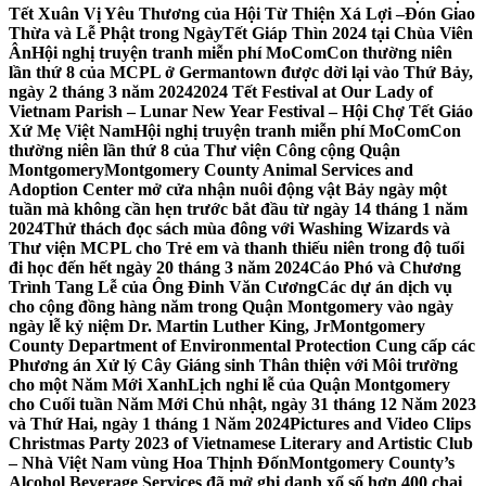
Tết Xuân Vị Yêu Thương của Hội Từ Thiện Xá Lợi –
Đón Giao
Thừa và Lễ Phật trong NgàyTết Giáp Thìn 2024 tại Chùa Viên
Ân
Hội nghị truyện tranh miễn phí MoComCon thường niên
lần thứ 8 của MCPL ở Germantown được dời lại vào Thứ Bảy,
ngày 2 tháng 3 năm 2024
2024 Tết Festival at Our Lady of
Vietnam Parish – Lunar New Year Festival – Hội Chợ Tết Giáo
Xứ Mẹ Việt Nam
Hội nghị truyện tranh miễn phí MoComCon
thường niên lần thứ 8 của Thư viện Công cộng Quận
Montgomery
Montgomery County Animal Services and
Adoption Center mở cửa nhận nuôi động vật Bảy ngày một
tuần mà không cần hẹn trước bắt đầu từ ngày 14 tháng 1 năm
2024
Thử thách đọc sách mùa đông với Washing Wizards và
Thư viện MCPL cho Trẻ em và thanh thiếu niên trong độ tuổi
đi học đến hết ngày 20 tháng 3 năm 2024
Cáo Phó và Chương
Trình Tang Lễ của Ông Đinh Văn Cương
Các dự án dịch vụ
cho cộng đồng hàng năm trong Quận Montgomery vào ngày
ngày lễ kỷ niệm Dr. Martin Luther King, Jr
Montgomery
County Department of Environmental Protection Cung cấp các
Phương án Xử lý Cây Giáng sinh Thân thiện với Môi trường
cho một Năm Mới Xanh
Lịch nghỉ lễ của Quận Montgomery
cho Cuối tuần Năm Mới Chủ nhật, ngày 31 tháng 12 Năm 2023
và Thứ Hai, ngày 1 tháng 1 Năm 2024
Pictures and Video Clips
Christmas Party 2023 of Vietnamese Literary and Artistic Club
– Nhà Việt Nam vùng Hoa Thịnh Đốn
Montgomery County’s
Alcohol Beverage Services đã mở ghi danh xổ số hơn 400 chai