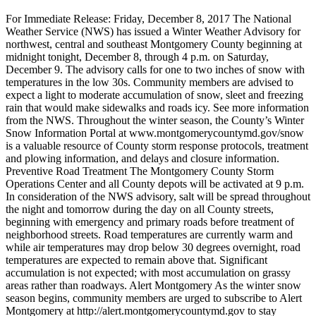
For Immediate Release: Friday, December 8, 2017 The National
Weather Service (NWS) has issued a Winter Weather Advisory for
northwest, central and southeast Montgomery County beginning at
midnight tonight, December 8, through 4 p.m. on Saturday,
December 9. The advisory calls for one to two inches of snow with
temperatures in the low 30s. Community members are advised to
expect a light to moderate accumulation of snow, sleet and freezing
rain that would make sidewalks and roads icy. See more information
from the NWS. Throughout the winter season, the County’s Winter
Snow Information Portal at www.montgomerycountymd.gov/snow
is a valuable resource of County storm response protocols, treatment
and plowing information, and delays and closure information.
Preventive Road Treatment The Montgomery County Storm
Operations Center and all County depots will be activated at 9 p.m.
In consideration of the NWS advisory, salt will be spread throughout
the night and tomorrow during the day on all County streets,
beginning with emergency and primary roads before treatment of
neighborhood streets. Road temperatures are currently warm and
while air temperatures may drop below 30 degrees overnight, road
temperatures are expected to remain above that. Significant
accumulation is not expected; with most accumulation on grassy
areas rather than roadways. Alert Montgomery As the winter snow
season begins, community members are urged to subscribe to Alert
Montgomery at http://alert.montgomerycountymd.gov to stay