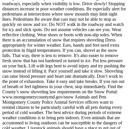
roadways, especially when visibility is low. Drive slowly! Stopping
distances increase in poor weather conditions. Be especially alert for
pedestrians at intersections where snow mounds may limit sight
lines. Pedestrians Be aware that cars may not be able to stop as
quickly on snow and ice. Do NOT walk in the roadway and watch
for icy and slick spots. Do not assume vehicles can see you. Wear
reflective clothing. Wear shoes or boots with non-slip soles. When
there is an accumulation of snow that requires shoveling Dress
appropriately for winter weather. Ears, hands and feet need extra
protection in frigid temperatures. If you can, shovel as the snow
falls. That way, there is less to remove. It’s also easier to remove
fresh snow that has not hardened or turned to ice. Put less pressure
on your back. Lift with legs bent to avoid injury and try pushing the
snow instead of lifting it. Pace yourself and take it slow. Shoveling
can raise blood pressure and heart rate dramatically. Don’t work to
the point of exhaustion. Take it easy and take breaks. If you run out
of breath or feel tightness in your chest, stop immediately. Find the
County’s snow shoveling law requirements on the Snow Portal:
www.montgomerycountymd.gov/snow Animals and Pets
Montgomery County Police Animal Services officers want to
remind citizens to be particularly careful with all pets during every
period of cold weather. The best advice during periods of extreme
weather conditions is to bring pets indoors. Even animals that are
accustomed to living outdoors can be susceptible to the dangers of
cold weather. Livestock animals should have a place to get out of