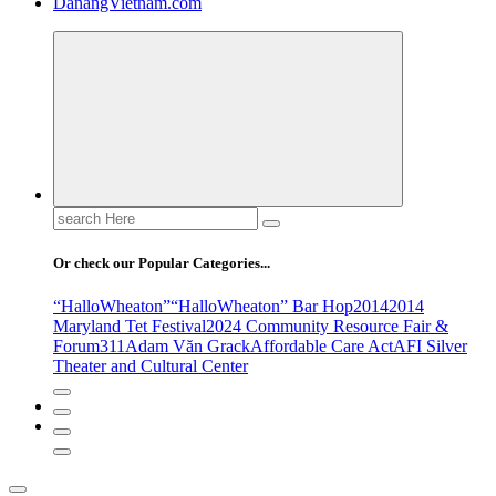
DanangVietnam.com
Search
for:
Or check our Popular Categories...
“HalloWheaton”
“HalloWheaton” Bar Hop
2014
2014
Maryland Tet Festival
2024 Community Resource Fair &
Forum
311
Adam Văn Grack
Affordable Care Act
AFI Silver
Theater and Cultural Center