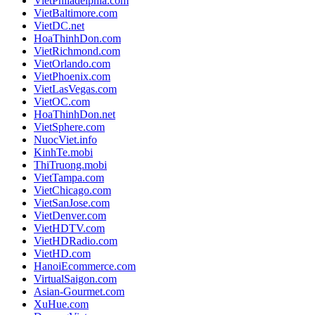
VietPhiladelphia.com
VietBaltimore.com
VietDC.net
HoaThinhDon.com
VietRichmond.com
VietOrlando.com
VietPhoenix.com
VietLasVegas.com
VietOC.com
HoaThinhDon.net
VietSphere.com
NuocViet.info
KinhTe.mobi
ThiTruong.mobi
VietTampa.com
VietChicago.com
VietSanJose.com
VietDenver.com
VietHDTV.com
VietHDRadio.com
VietHD.com
HanoiEcommerce.com
VirtualSaigon.com
Asian-Gourmet.com
XuHue.com