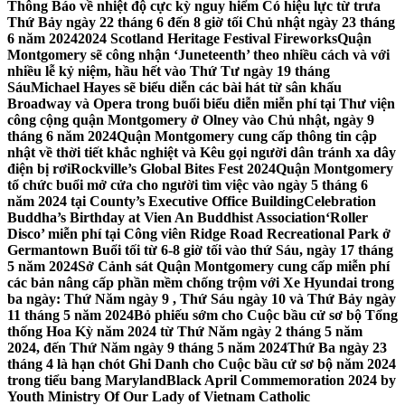
Thông Báo về nhiệt độ cực kỳ nguy hiểm Có hiệu lực từ trưa
Thứ Bảy ngày 22 tháng 6 đến 8 giờ tối Chủ nhật ngày 23 tháng
6 năm 2024
2024 Scotland Heritage Festival Fireworks
Quận
Montgomery sẽ công nhận ‘Juneteenth’ theo nhiều cách và với
nhiều lễ kỷ niệm, hầu hết vào Thứ Tư ngày 19 tháng
Sáu
Michael Hayes sẽ biểu diễn các bài hát từ sân khấu
Broadway và Opera trong buổi biểu diễn miễn phí tại Thư viện
công cộng quận Montgomery ở Olney vào Chủ nhật, ngày 9
tháng 6 năm 2024
Quận Montgomery cung cấp thông tin cập
nhật về thời tiết khắc nghiệt và Kêu gọi người dân tránh xa dây
điện bị rơi
Rockville’s Global Bites Fest 2024
Quận Montgomery
tổ chức buổi mở cửa cho người tìm việc vào ngày 5 tháng 6
năm 2024 tại County’s Executive Office Building
Celebration
Buddha’s Birthday at Vien An Buddhist Association
‘Roller
Disco’ miễn phí tại Công viên Ridge Road Recreational Park ở
Germantown Buổi tối từ 6-8 giờ tối vào thứ Sáu, ngày 17 tháng
5 năm 2024
Sở Cảnh sát Quận Montgomery cung cấp miễn phí
các bản nâng cấp phần mềm chống trộm với Xe Hyundai trong
ba ngày: Thứ Năm ngày 9 , Thứ Sáu ngày 10 và Thứ Bảy ngày
11 tháng 5 năm 2024
Bỏ phiếu sớm cho Cuộc bầu cử sơ bộ Tổng
thống Hoa Kỳ năm 2024 từ Thứ Năm ngày 2 tháng 5 năm
2024, đến Thứ Năm ngày 9 tháng 5 năm 2024
Thứ Ba ngày 23
tháng 4 là hạn chót Ghi Danh cho Cuộc bầu cử sơ bộ năm 2024
trong tiểu bang Maryland
Black April Commemoration 2024 by
Youth Ministry Of Our Lady of Vietnam Catholic