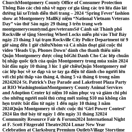
Church
Montgomery County Office of Consumer Protection
Thông Báo các chủ nhà về nguy cơ gia tăng các trò lừa đảo lát
đường lái xe
Trình diễn thời trang – 2024 ‘Spring Fever’ fashion
show at Montgomery Mall
Kỷ niệm “National Vietnam Veterans
Day” vào thứ Sáu ngày 29 tháng 3 trên trang web
montgomerycountymd.gov/veterans
Sở Cảnh sát Thành phố
Rockville sẽ tặng Steering Wheel Locks miễn phí vào Thứ Bảy
ngày 23 tháng 3 tại trạm Rockville City Police Department từ 9
giờ sáng đến 1 giờ chiều
Nhóm và Cá nhân đoạt giải cuộc thi
video ‘Heads Up, Phones Down’ dành cho thanh thiếu niên
Quận Montgomery được công bố
Ghi Danh Cho Các lớp chuẩn
bị nhập quốc tịch của quận Montgomery trong mùa xuân 2024
bắt đầu ngày 10 tháng 3 lúc 1 giờ chiều
Quận Montgomery mở
các lớp học về xe đạp và xe tay ga điện tử dành cho người lớn
với chi phí thấp vào tháng 4, tháng 5 và tháng 6 trong năm
2024
2024 St. Patrick’s Day Parade and Lakefront Plaza Party
at RIO Washingtonian
Montgomery County Animal Services
and Adoption Center kỷ niệm 10 năm phục vụ và giảm chi phí
cho những người nuôi thú cưng mới xuống $10 mà không cần
hẹn trước bắt đầu từ ngày 1 đến ngày 10 tháng 3 năm
2024
Quận Montgomery tổ chức cuộc thi ‘Girl Power Contest’
2024 lần thứ bảy từ ngày 1 đến ngày 31 tháng 3
2024
Community Resource Fair & Forum
2024 International Night
at F. Scott Fitzgerald Theatre
2024 Lunar New Year
Celebration at Clarksburg Premium Outlets
Village Storytime