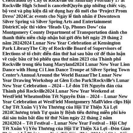
Celebration by City of Rockville on Saturday February 17 at
Rockville High School is canceled
Quyên góp những chiếc váy,
bộ vest và phụ kiện đã sử dụng hay đồ mới cho ‘Project Prom
Dress’ 2024
Các events cho Ngày lễ tình nhân ở Downtown
Silver Spring và Silver Spring Arts and Entertainment
District
Cuộc thi video ‘Heads Up, Phones Dow’ của
Montgomery County Department of Transportation dành cho
thanh thiếu niên chấp nhận bài gửi đến hết ngày 29 tháng 2
năm 2024
2024 Lunar New Year Celebration at Kensington
Park Library
The City of Rockville Board of Supervisors of
Elections sẽ tổ chức diễn đàn thứ hai sau bầu cử để thảo luận
về cuộc bầu cử bỏ phiếu qua thư năm 2023 của Thành phố
Rockville trong tiểu bang Maryland
2024 Lunar New Year Lion
Dance with Hung Ci Lion Dance Troupe at Silver Spring Town
Center’s Annual Around the World Bazaar
The Lunar New
Year Drawing Workshop at Glen Echo Park!
Rockville’s Lunar
New Year Celebration – 2024 – Lễ đón Tết Nguyên đán của
Thành phố Rockville
2024 Lunar New Year Weekend at
WestField Wheaton
Đón Tết Nguyên Đán – 2024 – Lunar New
Year Celebration at WestField Montgomery Mall
Video clips Hội
Chợ Tết Xuân Vị Yêu Thương của Hội Từ Thiện Xá Lợi
2024
Chương trình Tự quản lý Bệnh tiểu đường miễn phí kéo
dài sáu tuần bắt đầu từ thứ Năm ngày 22 tháng 2 năm
2024
2024 – Tết Festival – Lunar New Year Festival – Hội Chợ
Tết Xuân Vị Yêu Thương của Hội Từ Thiện Xá Lợi –
Đón Giao