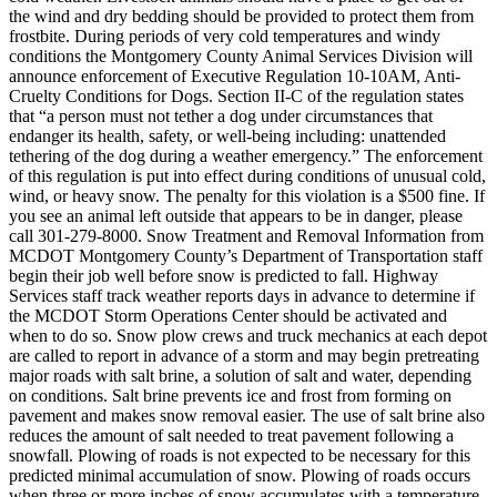
the wind and dry bedding should be provided to protect them from
frostbite. During periods of very cold temperatures and windy
conditions the Montgomery County Animal Services Division will
announce enforcement of Executive Regulation 10-10AM, Anti-
Cruelty Conditions for Dogs. Section II-C of the regulation states
that “a person must not tether a dog under circumstances that
endanger its health, safety, or well-being including: unattended
tethering of the dog during a weather emergency.” The enforcement
of this regulation is put into effect during conditions of unusual cold,
wind, or heavy snow. The penalty for this violation is a $500 fine. If
you see an animal left outside that appears to be in danger, please
call 301-279-8000. Snow Treatment and Removal Information from
MCDOT Montgomery County’s Department of Transportation staff
begin their job well before snow is predicted to fall. Highway
Services staff track weather reports days in advance to determine if
the MCDOT Storm Operations Center should be activated and
when to do so. Snow plow crews and truck mechanics at each depot
are called to report in advance of a storm and may begin pretreating
major roads with salt brine, a solution of salt and water, depending
on conditions. Salt brine prevents ice and frost from forming on
pavement and makes snow removal easier. The use of salt brine also
reduces the amount of salt needed to treat pavement following a
snowfall. Plowing of roads is not expected to be necessary for this
predicted minimal accumulation of snow. Plowing of roads occurs
when three or more inches of snow accumulates with a temperature