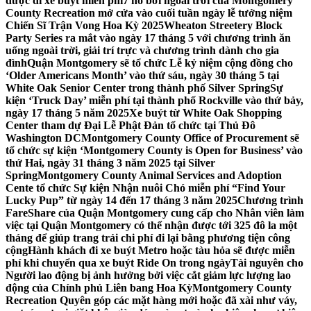
được đi xe buýt miễn phí
7 hồ bơi ngoài trời của Montgomery
County Recreation mở cửa vào cuối tuần ngày lễ tưởng niệm
Chiến Sĩ Trận Vong Hoa Kỳ 2025
Wheaton Streetery Block
Party Series ra mắt vào ngày 17 tháng 5 với chương trình ăn
uống ngoài trời, giải trí trực và chương trình dành cho gia
đình
Quận Montgomery sẽ tổ chức Lễ kỷ niệm cộng đồng cho
‘Older Americans Month’ vào thứ sáu, ngày 30 tháng 5 tại
White Oak Senior Center trong thành phố Silver Spring
Sự
kiện ‘Truck Day’ miễn phí tại thành phố Rockville vào thứ bảy,
ngày 17 tháng 5 năm 2025
Xe buýt từ White Oak Shopping
Center tham dự Đại Lễ Phật Đản tổ chức tại Thủ Đô
Washington DC
Montgomery County Office of Procurement sẽ
tổ chức sự kiện ‘Montgomery County is Open for Business’ vào
thứ Hai, ngày 31 tháng 3 năm 2025 tại Silver
Spring
Montgomery County Animal Services and Adoption
Cente tổ chức Sự kiện Nhận nuôi Chó miễn phí “Find Your
Lucky Pup” từ ngày 14 đến 17 tháng 3 năm 2025
Chương trình
FareShare của Quận Montgomery cung cấp cho Nhân viên làm
việc tại Quận Montgomery có thể nhận được tới 325 đô la một
tháng để giúp trang trải chi phí đi lại bằng phương tiện công
cộng
Hành khách đi xe buýt Metro hoặc tàu hỏa sẽ được miễn
phí khi chuyển qua xe buýt Ride On trong ngày
Tài nguyên cho
Người lao động bị ảnh hưởng bởi việc cắt giảm lực lượng lao
động của Chính phủ Liên bang Hoa Kỳ
Montgomery County
Recreation Quyên góp các mặt hàng mới hoặc đã xài như váy,