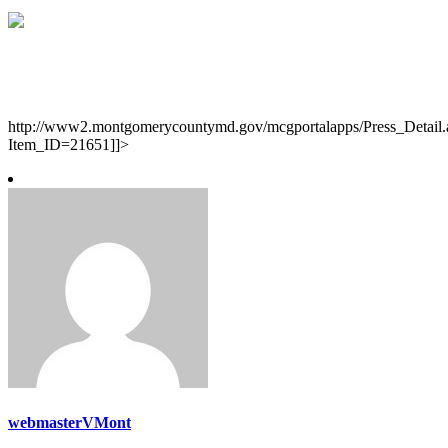
http://www2.montgomerycountymd.gov/mcgportalapps/Press_Detail.
Item_ID=21651]]>
webmasterVMont