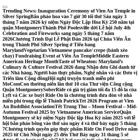
Skip
to
Trending News:
Inauguration Ceremony of Vien An Temple in
content
Silver Spring
Bắn pháo hoa vào 7 giờ 30 tối thứ Sáu ngày 3
tháng 7 năm 2026 kỷ niệm Ngày Độc Lập Hoa Kỳ 250 năm tại
quận Montgomery
Thành Phố Poolesville dời Lễ hội July 4th
Celebration and Fireworks sang ngày 5 tháng 7 năm
2026
Chương Trình Đại Lễ Phật Đản 2026 tại Chùa Viên Ân
trong Thành Phố Silver Spring ở Tiểu bang
Maryland
Vegetarian Vietnamese pancake/ crepe (bánh xèo
chay) Fundraising Event at Viên Ân Temple
Middle Eastern
American Heritage Month
Taste of Wheaton: Maryland’s
Culinary & Culture Festival 2026 đang Nhận đơn Ghi danh từ
các Nhà hàng, Người bán thực phẩm, Nghệ nhân và các Đơn vị
Triển lãm Cộng đồng
Hội nghị truyện tranh miễn phí
MoComCon thường niên lần thứ 10 của Thư viện Công cộng
Quận Montgomery
SoberRide có giá trị giảm tối đa 15 đô la của
Lyft và Các xe buýt Ride On là chương trình đưa đón về nhà
miễn phí trong dịp lễ Thánh Patrick
Tet 2026 Program at Vien
An Buddhist Association
Tết Trung Thu – Moon Festival – Mid-
Autumn Festival 2025 by Vietnamese American Service
Quận
Montgomery sẽ kỷ niệm Ngày Độc lập Hoa Kỳ năm 2025 với lễ
hội bắn pháo bông vào thứ sáu ngày 4 và thứ bảy ngày 5 tháng
7
Chương trình quyên góp thực phẩm Ride On Food Drive năm
2025 từ Chủ Nhật ngày 25 đến Thứ Bảy ngày 31 tháng 5 sẽ