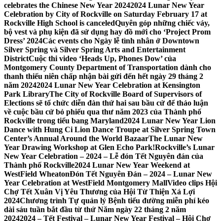
celebrates the Chinese New Year 2024
2024 Lunar New Year
Celebration by City of Rockville on Saturday February 17 at
Rockville High School is canceled
Quyên góp những chiếc váy,
bộ vest và phụ kiện đã sử dụng hay đồ mới cho ‘Project Prom
Dress’ 2024
Các events cho Ngày lễ tình nhân ở Downtown
Silver Spring và Silver Spring Arts and Entertainment
District
Cuộc thi video ‘Heads Up, Phones Dow’ của
Montgomery County Department of Transportation dành cho
thanh thiếu niên chấp nhận bài gửi đến hết ngày 29 tháng 2
năm 2024
2024 Lunar New Year Celebration at Kensington
Park Library
The City of Rockville Board of Supervisors of
Elections sẽ tổ chức diễn đàn thứ hai sau bầu cử để thảo luận
về cuộc bầu cử bỏ phiếu qua thư năm 2023 của Thành phố
Rockville trong tiểu bang Maryland
2024 Lunar New Year Lion
Dance with Hung Ci Lion Dance Troupe at Silver Spring Town
Center’s Annual Around the World Bazaar
The Lunar New
Year Drawing Workshop at Glen Echo Park!
Rockville’s Lunar
New Year Celebration – 2024 – Lễ đón Tết Nguyên đán của
Thành phố Rockville
2024 Lunar New Year Weekend at
WestField Wheaton
Đón Tết Nguyên Đán – 2024 – Lunar New
Year Celebration at WestField Montgomery Mall
Video clips Hội
Chợ Tết Xuân Vị Yêu Thương của Hội Từ Thiện Xá Lợi
2024
Chương trình Tự quản lý Bệnh tiểu đường miễn phí kéo
dài sáu tuần bắt đầu từ thứ Năm ngày 22 tháng 2 năm
2024
2024 – Tết Festival – Lunar New Year Festival – Hội Chợ