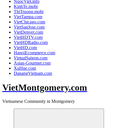
NuocViet.info
KinhTe.mobi
ThiTruong.mobi
VietTampa.com
VietChicago.com
VietSanJose.com
VietDenver.com
VietHDTV.com
VietHDRadio.com
VietHD.com
HanoiEcommerce.com
VirtualSaigon.com
Asian-Gourmet.com
XuHue.com
DanangVietnam.com
VietMontgomery.com
Vietnamese Community in Montgomery