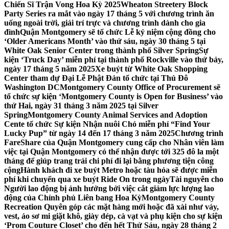
Chiến Sĩ Trận Vong Hoa Kỳ 2025
Wheaton Streetery Block
Party Series ra mắt vào ngày 17 tháng 5 với chương trình ăn
uống ngoài trời, giải trí trực và chương trình dành cho gia
đình
Quận Montgomery sẽ tổ chức Lễ kỷ niệm cộng đồng cho
‘Older Americans Month’ vào thứ sáu, ngày 30 tháng 5 tại
White Oak Senior Center trong thành phố Silver Spring
Sự
kiện ‘Truck Day’ miễn phí tại thành phố Rockville vào thứ bảy,
ngày 17 tháng 5 năm 2025
Xe buýt từ White Oak Shopping
Center tham dự Đại Lễ Phật Đản tổ chức tại Thủ Đô
Washington DC
Montgomery County Office of Procurement sẽ
tổ chức sự kiện ‘Montgomery County is Open for Business’ vào
thứ Hai, ngày 31 tháng 3 năm 2025 tại Silver
Spring
Montgomery County Animal Services and Adoption
Cente tổ chức Sự kiện Nhận nuôi Chó miễn phí “Find Your
Lucky Pup” từ ngày 14 đến 17 tháng 3 năm 2025
Chương trình
FareShare của Quận Montgomery cung cấp cho Nhân viên làm
việc tại Quận Montgomery có thể nhận được tới 325 đô la một
tháng để giúp trang trải chi phí đi lại bằng phương tiện công
cộng
Hành khách đi xe buýt Metro hoặc tàu hỏa sẽ được miễn
phí khi chuyển qua xe buýt Ride On trong ngày
Tài nguyên cho
Người lao động bị ảnh hưởng bởi việc cắt giảm lực lượng lao
động của Chính phủ Liên bang Hoa Kỳ
Montgomery County
Recreation Quyên góp các mặt hàng mới hoặc đã xài như váy,
vest, áo sơ mi giặt khô, giày dép, cà vạt và phụ kiện cho sự kiện
‘Prom Couture Closet’ cho đến hết Thứ Sáu, ngày 28 tháng 2