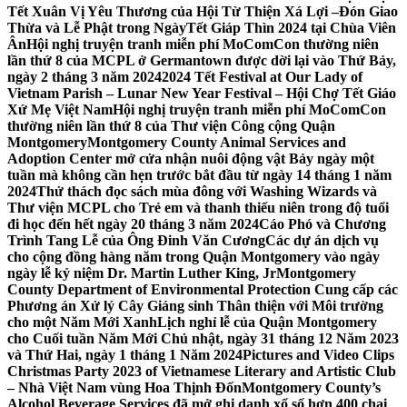
Tết Xuân Vị Yêu Thương của Hội Từ Thiện Xá Lợi –
Đón Giao
Thừa và Lễ Phật trong NgàyTết Giáp Thìn 2024 tại Chùa Viên
Ân
Hội nghị truyện tranh miễn phí MoComCon thường niên
lần thứ 8 của MCPL ở Germantown được dời lại vào Thứ Bảy,
ngày 2 tháng 3 năm 2024
2024 Tết Festival at Our Lady of
Vietnam Parish – Lunar New Year Festival – Hội Chợ Tết Giáo
Xứ Mẹ Việt Nam
Hội nghị truyện tranh miễn phí MoComCon
thường niên lần thứ 8 của Thư viện Công cộng Quận
Montgomery
Montgomery County Animal Services and
Adoption Center mở cửa nhận nuôi động vật Bảy ngày một
tuần mà không cần hẹn trước bắt đầu từ ngày 14 tháng 1 năm
2024
Thử thách đọc sách mùa đông với Washing Wizards và
Thư viện MCPL cho Trẻ em và thanh thiếu niên trong độ tuổi
đi học đến hết ngày 20 tháng 3 năm 2024
Cáo Phó và Chương
Trình Tang Lễ của Ông Đinh Văn Cương
Các dự án dịch vụ
cho cộng đồng hàng năm trong Quận Montgomery vào ngày
ngày lễ kỷ niệm Dr. Martin Luther King, Jr
Montgomery
County Department of Environmental Protection Cung cấp các
Phương án Xử lý Cây Giáng sinh Thân thiện với Môi trường
cho một Năm Mới Xanh
Lịch nghỉ lễ của Quận Montgomery
cho Cuối tuần Năm Mới Chủ nhật, ngày 31 tháng 12 Năm 2023
và Thứ Hai, ngày 1 tháng 1 Năm 2024
Pictures and Video Clips
Christmas Party 2023 of Vietnamese Literary and Artistic Club
– Nhà Việt Nam vùng Hoa Thịnh Đốn
Montgomery County’s
Alcohol Beverage Services đã mở ghi danh xổ số hơn 400 chai