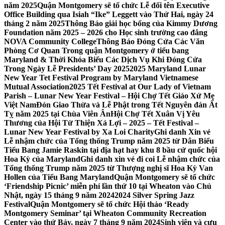
năm 2025
Quận Montgomery sẽ tổ chức Lễ đổi tên Executive
Office Building qua Isiah “Ike” Leggett vào Thứ Hai, ngày 24
tháng 2 năm 2025
Thông Báo giải học bổng của Kimmy Dương
Foundation năm 2025 – 2026 cho Học sinh trường cao đẳng
NOVA Community College
Thông Báo Đóng Cửa Các Văn
Phòng Cơ Quan Trong quận Montgomery ở tiểu bang
Maryland & Thời Khóa Biểu Các Dịch Vụ Khi Đóng Cửa
Trong Ngày Lễ Presidents’ Day 2025
2025 Maryland Lunar
New Year Tet Festival Program by Maryland Vietnamese
Mutual Association
2025 Tết Festival at Our Lady of Vietnam
Parish – Lunar New Year Festival – Hội Chợ Tết Giáo Xứ Mẹ
Việt Nam
Đón Giao Thừa và Lễ Phật trong Tết Nguyên đán Ất
Tỵ năm 2025 tại Chùa Viên Ân
Hội Chợ Tết Xuân Vị Yêu
Thương của Hội Từ Thiện Xá Lợi – 2025 – Tết Festival –
Lunar New Year Festival by Xa Loi Charity
Ghi danh Xin vé
Lễ nhậm chức của Tổng thống Trump năm 2025 từ Dân Biểu
Tiểu Bang Jamie Raskin tại địa hạt hay khu 8 bầu cử quốc hội
Hoa Kỳ của Maryland
Ghi danh xin vé đi coi Lễ nhậm chức của
Tổng thống Trump năm 2025 từ Thượng nghị sĩ Hoa Kỳ Van
Hollen của Tiểu Bang Maryland
Quận Montgomery sẽ tổ chức
‘Friendship Picnic’ miễn phí lần thứ 10 tại Wheaton vào Chủ
Nhật, ngày 15 tháng 9 năm 2024
2024 Silver Spring Jazz
Festival
Quận Montgomery sẽ tổ chức Hội thảo ‘Ready
Montgomery Seminar’ tại Wheaton Community Recreation
Center vào thứ Bảy, ngày 7 tháng 9 năm 2024
Sinh viên và cựu