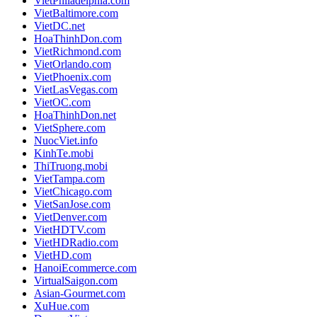
VietPhiladelphia.com
VietBaltimore.com
VietDC.net
HoaThinhDon.com
VietRichmond.com
VietOrlando.com
VietPhoenix.com
VietLasVegas.com
VietOC.com
HoaThinhDon.net
VietSphere.com
NuocViet.info
KinhTe.mobi
ThiTruong.mobi
VietTampa.com
VietChicago.com
VietSanJose.com
VietDenver.com
VietHDTV.com
VietHDRadio.com
VietHD.com
HanoiEcommerce.com
VirtualSaigon.com
Asian-Gourmet.com
XuHue.com