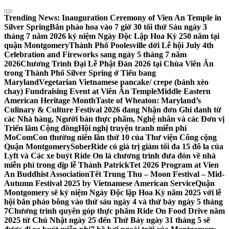
Skip
to
Trending News:
Inauguration Ceremony of Vien An Temple in
content
Silver Spring
Bắn pháo hoa vào 7 giờ 30 tối thứ Sáu ngày 3
tháng 7 năm 2026 kỷ niệm Ngày Độc Lập Hoa Kỳ 250 năm tại
quận Montgomery
Thành Phố Poolesville dời Lễ hội July 4th
Celebration and Fireworks sang ngày 5 tháng 7 năm
2026
Chương Trình Đại Lễ Phật Đản 2026 tại Chùa Viên Ân
trong Thành Phố Silver Spring ở Tiểu bang
Maryland
Vegetarian Vietnamese pancake/ crepe (bánh xèo
chay) Fundraising Event at Viên Ân Temple
Middle Eastern
American Heritage Month
Taste of Wheaton: Maryland’s
Culinary & Culture Festival 2026 đang Nhận đơn Ghi danh từ
các Nhà hàng, Người bán thực phẩm, Nghệ nhân và các Đơn vị
Triển lãm Cộng đồng
Hội nghị truyện tranh miễn phí
MoComCon thường niên lần thứ 10 của Thư viện Công cộng
Quận Montgomery
SoberRide có giá trị giảm tối đa 15 đô la của
Lyft và Các xe buýt Ride On là chương trình đưa đón về nhà
miễn phí trong dịp lễ Thánh Patrick
Tet 2026 Program at Vien
An Buddhist Association
Tết Trung Thu – Moon Festival – Mid-
Autumn Festival 2025 by Vietnamese American Service
Quận
Montgomery sẽ kỷ niệm Ngày Độc lập Hoa Kỳ năm 2025 với lễ
hội bắn pháo bông vào thứ sáu ngày 4 và thứ bảy ngày 5 tháng
7
Chương trình quyên góp thực phẩm Ride On Food Drive năm
2025 từ Chủ Nhật ngày 25 đến Thứ Bảy ngày 31 tháng 5 sẽ