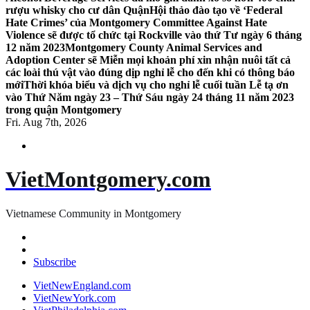
rượu whisky cho cư dân Quận
Hội thảo đào tạo về ‘Federal
Hate Crimes’ của Montgomery Committee Against Hate
Violence sẽ được tổ chức tại Rockville vào thứ Tư ngày 6 tháng
12 năm 2023
Montgomery County Animal Services and
Adoption Center sẽ Miễn mọi khoản phí xin nhận nuôi tất cả
các loài thú vật vào đúng dịp nghỉ lễ cho đến khi có thông báo
mới
Thời khóa biểu và dịch vụ cho nghỉ lễ cuối tuần Lễ tạ ơn
vào Thứ Năm ngày 23 – Thứ Sáu ngày 24 tháng 11 năm 2023
trong quận Montgomery
Fri. Aug 7th, 2026
VietMontgomery.com
Vietnamese Community in Montgomery
Subscribe
VietNewEngland.com
VietNewYork.com