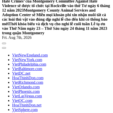
Hate Crimes’ của Montgomery Committee Against Hate
Violence sẽ được tổ chức tại Rockville vào thứ Tư ngày 6 tháng
12 năm 2023
Montgomery County Animal Services and
Adoption Center sẽ Miễn mọi khoản phí xin nhận nuôi tất cả
các loài thú vật vào đúng dịp nghỉ lễ cho đến khi có thông báo
mới
Thời khóa biểu và dịch vụ cho nghỉ lễ cuối tuần Lễ tạ ơn
vào Thứ Năm ngày 23 – Thứ Sáu ngày 24 tháng 11 năm 2023
trong quận Montgomery
Fri. Aug 7th, 2026
VietNewEngland.com
VietNewYork.com
VietPhiladelphia.com
VietBaltimore.com
VietDC.net
HoaThinhDon.com
VietRichmond.com
VietOrlando.com
VietPhoenix.com
VietLasVegas.com
VietOC.com
HoaThinhDon.net
VietSphere.com