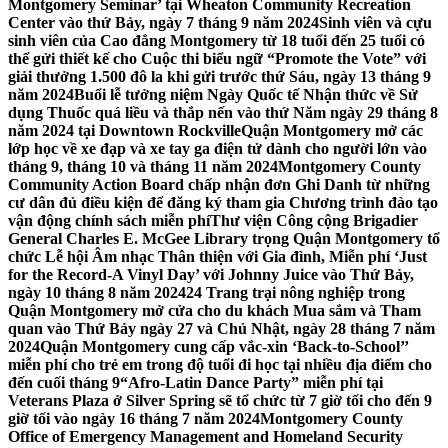
Montgomery Seminar’ tại Wheaton Community Recreation
Center vào thứ Bảy, ngày 7 tháng 9 năm 2024
Sinh viên và cựu
sinh viên của Cao đẳng Montgomery từ 18 tuổi đến 25 tuổi có
thể gửi thiết kế cho Cuộc thi biểu ngữ “Promote the Vote” với
giải thưởng 1.500 đô la khi gửi trước thứ Sáu, ngày 13 tháng 9
năm 2024
Buổi lễ tưởng niệm Ngày Quốc tế Nhận thức về Sử
dụng Thuốc quá liều và thắp nến vào thứ Năm ngày 29 tháng 8
năm 2024 tại Downtown Rockville
Quận Montgomery mở các
lớp học về xe đạp và xe tay ga điện tử dành cho người lớn vào
tháng 9, tháng 10 và tháng 11 năm 2024
Montgomery County
Community Action Board chấp nhận đơn Ghi Danh từ những
cư dân đủ điều kiện để đăng ký tham gia Chương trình đào tạo
vận động chính sách miễn phí
Thư viện Công cộng Brigadier
General Charles E. McGee Library trọng Quận Montgomery tổ
chức Lễ hội Âm nhạc Thân thiện với Gia đình, Miễn phí ‘Just
for the Record-A Vinyl Day’ với Johnny Juice vào Thứ Bảy,
ngày 10 tháng 8 năm 2024
24 Trang trại nông nghiệp trong
Quận Montgomery mở cửa cho du khách Mua sắm và Tham
quan vào Thứ Bảy ngày 27 và Chủ Nhật, ngày 28 tháng 7 năm
2024
Quận Montgomery cung cấp vắc-xin ‘Back-to-School’’
miễn phí cho trẻ em trong độ tuổi đi học tại nhiều địa điểm cho
đến cuối tháng 9
“Afro-Latin Dance Party” miễn phí tại
Veterans Plaza ở Silver Spring sẽ tổ chức từ 7 giờ tối cho đến 9
giờ tối vào ngày 16 tháng 7 năm 2024
Montgomery County
Office of Emergency Management and Homeland Security