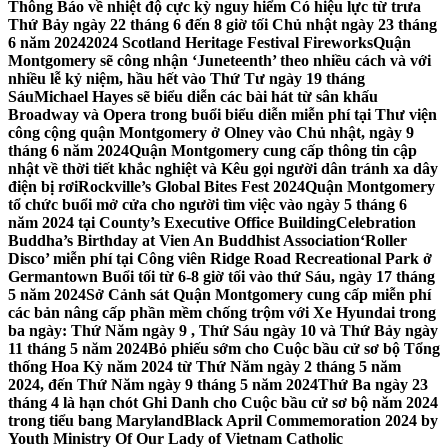
Thông Báo về nhiệt độ cực kỳ nguy hiểm Có hiệu lực từ trưa
Thứ Bảy ngày 22 tháng 6 đến 8 giờ tối Chủ nhật ngày 23 tháng
6 năm 2024
2024 Scotland Heritage Festival Fireworks
Quận
Montgomery sẽ công nhận ‘Juneteenth’ theo nhiều cách và với
nhiều lễ kỷ niệm, hầu hết vào Thứ Tư ngày 19 tháng
Sáu
Michael Hayes sẽ biểu diễn các bài hát từ sân khấu
Broadway và Opera trong buổi biểu diễn miễn phí tại Thư viện
công cộng quận Montgomery ở Olney vào Chủ nhật, ngày 9
tháng 6 năm 2024
Quận Montgomery cung cấp thông tin cập
nhật về thời tiết khắc nghiệt và Kêu gọi người dân tránh xa dây
điện bị rơi
Rockville’s Global Bites Fest 2024
Quận Montgomery
tổ chức buổi mở cửa cho người tìm việc vào ngày 5 tháng 6
năm 2024 tại County’s Executive Office Building
Celebration
Buddha’s Birthday at Vien An Buddhist Association
‘Roller
Disco’ miễn phí tại Công viên Ridge Road Recreational Park ở
Germantown Buổi tối từ 6-8 giờ tối vào thứ Sáu, ngày 17 tháng
5 năm 2024
Sở Cảnh sát Quận Montgomery cung cấp miễn phí
các bản nâng cấp phần mềm chống trộm với Xe Hyundai trong
ba ngày: Thứ Năm ngày 9 , Thứ Sáu ngày 10 và Thứ Bảy ngày
11 tháng 5 năm 2024
Bỏ phiếu sớm cho Cuộc bầu cử sơ bộ Tổng
thống Hoa Kỳ năm 2024 từ Thứ Năm ngày 2 tháng 5 năm
2024, đến Thứ Năm ngày 9 tháng 5 năm 2024
Thứ Ba ngày 23
tháng 4 là hạn chót Ghi Danh cho Cuộc bầu cử sơ bộ năm 2024
trong tiểu bang Maryland
Black April Commemoration 2024 by
Youth Ministry Of Our Lady of Vietnam Catholic