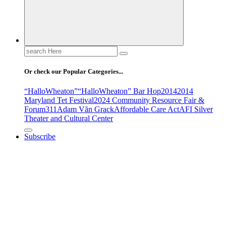
Search
for:
Or check our Popular Categories...
“HalloWheaton”
“HalloWheaton” Bar Hop
2014
2014
Maryland Tet Festival
2024 Community Resource Fair &
Forum
311
Adam Văn Grack
Affordable Care Act
AFI Silver
Theater and Cultural Center
Subscribe