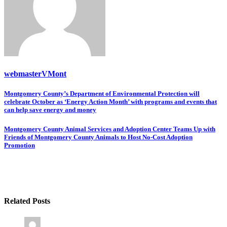
webmasterVMont
Post
Montgomery County’s Department of Environmental Protection will
celebrate October as ‘Energy Action Month’ with programs and events that
navigation
can help save energy and money
Montgomery County Animal Services and Adoption Center Teams Up with
Friends of Montgomery County Animals to Host No-Cost Adoption
Promotion
Related Posts