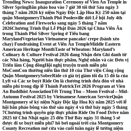
Trending News:
Inauguration Ceremony of Vien An Temple in
Silver Spring
Bắn pháo hoa vào 7 giờ 30 tối thứ Sáu ngày 3
tháng 7 năm 2026 kỷ niệm Ngày Độc Lập Hoa Kỳ 250 năm tại
quận Montgomery
Thành Phố Poolesville dời Lễ hội July 4th
Celebration and Fireworks sang ngày 5 tháng 7 năm
2026
Chương Trình Đại Lễ Phật Đản 2026 tại Chùa Viên Ân
trong Thành Phố Silver Spring ở Tiểu bang
Maryland
Vegetarian Vietnamese pancake/ crepe (bánh xèo
chay) Fundraising Event at Viên Ân Temple
Middle Eastern
American Heritage Month
Taste of Wheaton: Maryland’s
Culinary & Culture Festival 2026 đang Nhận đơn Ghi danh từ
các Nhà hàng, Người bán thực phẩm, Nghệ nhân và các Đơn vị
Triển lãm Cộng đồng
Hội nghị truyện tranh miễn phí
MoComCon thường niên lần thứ 10 của Thư viện Công cộng
Quận Montgomery
SoberRide có giá trị giảm tối đa 15 đô la của
Lyft và Các xe buýt Ride On là chương trình đưa đón về nhà
miễn phí trong dịp lễ Thánh Patrick
Tet 2026 Program at Vien
An Buddhist Association
Tết Trung Thu – Moon Festival – Mid-
Autumn Festival 2025 by Vietnamese American Service
Quận
Montgomery sẽ kỷ niệm Ngày Độc lập Hoa Kỳ năm 2025 với lễ
hội bắn pháo bông vào thứ sáu ngày 4 và thứ bảy ngày 5 tháng
7
Chương trình quyên góp thực phẩm Ride On Food Drive năm
2025 từ Chủ Nhật ngày 25 đến Thứ Bảy ngày 31 tháng 5 sẽ
được đi xe buýt miễn phí
7 hồ bơi ngoài trời của Montgomery
County Recreation mở cửa vào cuối tuần ngày lễ tưởng niệm