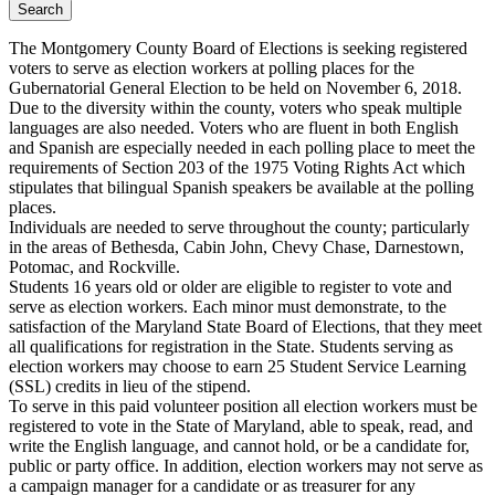
The Montgomery County Board of Elections is seeking registered
voters to serve as election workers at polling places for the
Gubernatorial General Election to be held on November 6, 2018.
Due to the diversity within the county, voters who speak multiple
languages are also needed. Voters who are fluent in both English
and Spanish are especially needed in each polling place to meet the
requirements of Section 203 of the 1975 Voting Rights Act which
stipulates that bilingual Spanish speakers be available at the polling
places.
Individuals are needed to serve throughout the county; particularly
in the areas of Bethesda, Cabin John, Chevy Chase, Darnestown,
Potomac, and Rockville.
Students 16 years old or older are eligible to register to vote and
serve as election workers. Each minor must demonstrate, to the
satisfaction of the Maryland State Board of Elections, that they meet
all qualifications for registration in the State. Students serving as
election workers may choose to earn 25 Student Service Learning
(SSL) credits in lieu of the stipend.
To serve in this paid volunteer position all election workers must be
registered to vote in the State of Maryland, able to speak, read, and
write the English language, and cannot hold, or be a candidate for,
public or party office. In addition, election workers may not serve as
a campaign manager for a candidate or as treasurer for any