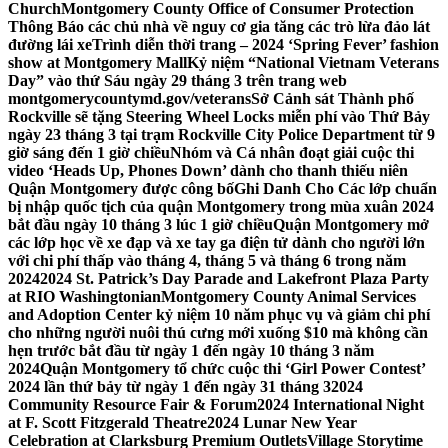
Church
Montgomery County Office of Consumer Protection
Thông Báo các chủ nhà về nguy cơ gia tăng các trò lừa đảo lát
đường lái xe
Trình diễn thời trang – 2024 ‘Spring Fever’ fashion
show at Montgomery Mall
Kỷ niệm “National Vietnam Veterans
Day” vào thứ Sáu ngày 29 tháng 3 trên trang web
montgomerycountymd.gov/veterans
Sở Cảnh sát Thành phố
Rockville sẽ tặng Steering Wheel Locks miễn phí vào Thứ Bảy
ngày 23 tháng 3 tại trạm Rockville City Police Department từ 9
giờ sáng đến 1 giờ chiều
Nhóm và Cá nhân đoạt giải cuộc thi
video ‘Heads Up, Phones Down’ dành cho thanh thiếu niên
Quận Montgomery được công bố
Ghi Danh Cho Các lớp chuẩn
bị nhập quốc tịch của quận Montgomery trong mùa xuân 2024
bắt đầu ngày 10 tháng 3 lúc 1 giờ chiều
Quận Montgomery mở
các lớp học về xe đạp và xe tay ga điện tử dành cho người lớn
với chi phí thấp vào tháng 4, tháng 5 và tháng 6 trong năm
2024
2024 St. Patrick’s Day Parade and Lakefront Plaza Party
at RIO Washingtonian
Montgomery County Animal Services
and Adoption Center kỷ niệm 10 năm phục vụ và giảm chi phí
cho những người nuôi thú cưng mới xuống $10 mà không cần
hẹn trước bắt đầu từ ngày 1 đến ngày 10 tháng 3 năm
2024
Quận Montgomery tổ chức cuộc thi ‘Girl Power Contest’
2024 lần thứ bảy từ ngày 1 đến ngày 31 tháng 3
2024
Community Resource Fair & Forum
2024 International Night
at F. Scott Fitzgerald Theatre
2024 Lunar New Year
Celebration at Clarksburg Premium Outlets
Village Storytime