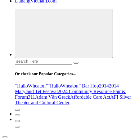
DanangVietnam.com
Search
for:
Or check our Popular Categories...
“HalloWheaton”
“HalloWheaton” Bar Hop
2014
2014
Maryland Tet Festival
2024 Community Resource Fair &
Forum
311
Adam Văn Grack
Affordable Care Act
AFI Silver
Theater and Cultural Center