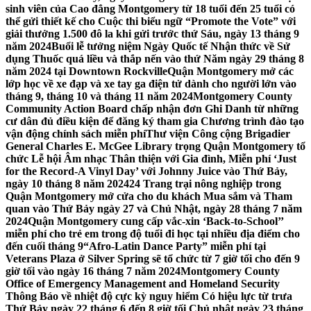
sinh viên của Cao đẳng Montgomery từ 18 tuổi đến 25 tuổi có
thể gửi thiết kế cho Cuộc thi biểu ngữ “Promote the Vote” với
giải thưởng 1.500 đô la khi gửi trước thứ Sáu, ngày 13 tháng 9
năm 2024
Buổi lễ tưởng niệm Ngày Quốc tế Nhận thức về Sử
dụng Thuốc quá liều và thắp nến vào thứ Năm ngày 29 tháng 8
năm 2024 tại Downtown Rockville
Quận Montgomery mở các
lớp học về xe đạp và xe tay ga điện tử dành cho người lớn vào
tháng 9, tháng 10 và tháng 11 năm 2024
Montgomery County
Community Action Board chấp nhận đơn Ghi Danh từ những
cư dân đủ điều kiện để đăng ký tham gia Chương trình đào tạo
vận động chính sách miễn phí
Thư viện Công cộng Brigadier
General Charles E. McGee Library trọng Quận Montgomery tổ
chức Lễ hội Âm nhạc Thân thiện với Gia đình, Miễn phí ‘Just
for the Record-A Vinyl Day’ với Johnny Juice vào Thứ Bảy,
ngày 10 tháng 8 năm 2024
24 Trang trại nông nghiệp trong
Quận Montgomery mở cửa cho du khách Mua sắm và Tham
quan vào Thứ Bảy ngày 27 và Chủ Nhật, ngày 28 tháng 7 năm
2024
Quận Montgomery cung cấp vắc-xin ‘Back-to-School’’
miễn phí cho trẻ em trong độ tuổi đi học tại nhiều địa điểm cho
đến cuối tháng 9
“Afro-Latin Dance Party” miễn phí tại
Veterans Plaza ở Silver Spring sẽ tổ chức từ 7 giờ tối cho đến 9
giờ tối vào ngày 16 tháng 7 năm 2024
Montgomery County
Office of Emergency Management and Homeland Security
Thông Báo về nhiệt độ cực kỳ nguy hiểm Có hiệu lực từ trưa
Thứ Bảy ngày 22 tháng 6 đến 8 giờ tối Chủ nhật ngày 23 tháng