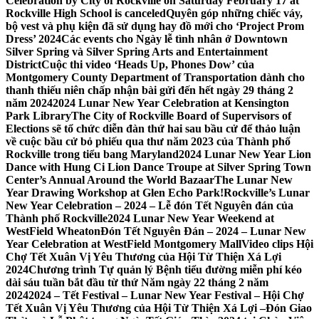
Celebration by City of Rockville on Saturday February 17 at
Rockville High School is canceled
Quyên góp những chiếc váy,
bộ vest và phụ kiện đã sử dụng hay đồ mới cho ‘Project Prom
Dress’ 2024
Các events cho Ngày lễ tình nhân ở Downtown
Silver Spring và Silver Spring Arts and Entertainment
District
Cuộc thi video ‘Heads Up, Phones Dow’ của
Montgomery County Department of Transportation dành cho
thanh thiếu niên chấp nhận bài gửi đến hết ngày 29 tháng 2
năm 2024
2024 Lunar New Year Celebration at Kensington
Park Library
The City of Rockville Board of Supervisors of
Elections sẽ tổ chức diễn đàn thứ hai sau bầu cử để thảo luận
về cuộc bầu cử bỏ phiếu qua thư năm 2023 của Thành phố
Rockville trong tiểu bang Maryland
2024 Lunar New Year Lion
Dance with Hung Ci Lion Dance Troupe at Silver Spring Town
Center’s Annual Around the World Bazaar
The Lunar New
Year Drawing Workshop at Glen Echo Park!
Rockville’s Lunar
New Year Celebration – 2024 – Lễ đón Tết Nguyên đán của
Thành phố Rockville
2024 Lunar New Year Weekend at
WestField Wheaton
Đón Tết Nguyên Đán – 2024 – Lunar New
Year Celebration at WestField Montgomery Mall
Video clips Hội
Chợ Tết Xuân Vị Yêu Thương của Hội Từ Thiện Xá Lợi
2024
Chương trình Tự quản lý Bệnh tiểu đường miễn phí kéo
dài sáu tuần bắt đầu từ thứ Năm ngày 22 tháng 2 năm
2024
2024 – Tết Festival – Lunar New Year Festival – Hội Chợ
Tết Xuân Vị Yêu Thương của Hội Từ Thiện Xá Lợi –
Đón Giao