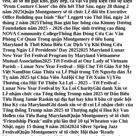
vest, áo sơ mi giặt khô, giày dép, cà vạt và phụ kiện cho sự kiện
‘Prom Couture Closet’ cho đến hết Thứ Sáu, ngày 28 tháng 2
năm 2025
Quận Montgomery sẽ tổ chức Lễ đổi tên Executive
Office Building qua Isiah “Ike” Leggett vào Thứ Hai, ngày 24
tháng 2 năm 2025
Thông Báo giải học bổng của Kimmy Dương
Foundation năm 2025 – 2026 cho Học sinh trường cao đẳng
NOVA Community College
Thông Báo Đóng Cửa Các Văn
Phòng Cơ Quan Trong quận Montgomery ở tiểu bang
Maryland & Thời Khóa Biểu Các Dịch Vụ Khi Đóng Cửa
Trong Ngày Lễ Presidents’ Day 2025
2025 Maryland Lunar
New Year Tet Festival Program by Maryland Vietnamese
Mutual Association
2025 Tết Festival at Our Lady of Vietnam
Parish – Lunar New Year Festival – Hội Chợ Tết Giáo Xứ Mẹ
Việt Nam
Đón Giao Thừa và Lễ Phật trong Tết Nguyên đán Ất
Tỵ năm 2025 tại Chùa Viên Ân
Hội Chợ Tết Xuân Vị Yêu
Thương của Hội Từ Thiện Xá Lợi – 2025 – Tết Festival –
Lunar New Year Festival by Xa Loi Charity
Ghi danh Xin vé
Lễ nhậm chức của Tổng thống Trump năm 2025 từ Dân Biểu
Tiểu Bang Jamie Raskin tại địa hạt hay khu 8 bầu cử quốc hội
Hoa Kỳ của Maryland
Ghi danh xin vé đi coi Lễ nhậm chức của
Tổng thống Trump năm 2025 từ Thượng nghị sĩ Hoa Kỳ Van
Hollen của Tiểu Bang Maryland
Quận Montgomery sẽ tổ chức
‘Friendship Picnic’ miễn phí lần thứ 10 tại Wheaton vào Chủ
Nhật, ngày 15 tháng 9 năm 2024
2024 Silver Spring Jazz
Festival
Quận Montgomery sẽ tổ chức Hội thảo ‘Ready