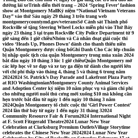
đường lái xe
Trình diễn thời trang – 2024 ‘Spring Fever’ fashion
show at Montgomery Mall
Kỷ niệm “National Vietnam Veterans
Day” vào thứ Sáu ngày 29 tháng 3 trên trang web
montgomerycountymd.gov/veterans
Sở Cảnh sát Thành phố
Rockville sẽ tặng Steering Wheel Locks miễn phí vào Thứ Bảy
ngày 23 tháng 3 tại trạm Rockville City Police Department từ 9
giờ sáng đến 1 giờ chiều
Nhóm và Cá nhân đoạt giải cuộc thi
video ‘Heads Up, Phones Down’ dành cho thanh thiếu niên
Quận Montgomery được công bố
Ghi Danh Cho Các lớp chuẩn
bị nhập quốc tịch của quận Montgomery trong mùa xuân 2024
bắt đầu ngày 10 tháng 3 lúc 1 giờ chiều
Quận Montgomery mở
các lớp học về xe đạp và xe tay ga điện tử dành cho người lớn
với chi phí thấp vào tháng 4, tháng 5 và tháng 6 trong năm
2024
2024 St. Patrick’s Day Parade and Lakefront Plaza Party
at RIO Washingtonian
Montgomery County Animal Services
and Adoption Center kỷ niệm 10 năm phục vụ và giảm chi phí
cho những người nuôi thú cưng mới xuống $10 mà không cần
hẹn trước bắt đầu từ ngày 1 đến ngày 10 tháng 3 năm
2024
Quận Montgomery tổ chức cuộc thi ‘Girl Power Contest’
2024 lần thứ bảy từ ngày 1 đến ngày 31 tháng 3
2024
Community Resource Fair & Forum
2024 International Night
at F. Scott Fitzgerald Theatre
2024 Lunar New Year
Celebration at Clarksburg Premium Outlets
Village Storytime
celebrates the Chinese New Year 2024
2024 Lunar New Year