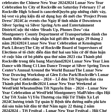
celebrates the Chinese New Year 2024
2024 Lunar New Year
Celebration by City of Rockville on Saturday February 17 at
Rockville High School is canceled
Quyên góp những chiếc váy,
bộ vest và phụ kiện đã sử dụng hay đồ mới cho ‘Project Prom
Dress’ 2024
Các events cho Ngày lễ tình nhân ở Downtown
Silver Spring và Silver Spring Arts and Entertainment
District
Cuộc thi video ‘Heads Up, Phones Dow’ của
Montgomery County Department of Transportation dành cho
thanh thiếu niên chấp nhận bài gửi đến hết ngày 29 tháng 2
năm 2024
2024 Lunar New Year Celebration at Kensington
Park Library
The City of Rockville Board of Supervisors of
Elections sẽ tổ chức diễn đàn thứ hai sau bầu cử để thảo luận
về cuộc bầu cử bỏ phiếu qua thư năm 2023 của Thành phố
Rockville trong tiểu bang Maryland
2024 Lunar New Year Lion
Dance with Hung Ci Lion Dance Troupe at Silver Spring Town
Center’s Annual Around the World Bazaar
The Lunar New
Year Drawing Workshop at Glen Echo Park!
Rockville’s Lunar
New Year Celebration – 2024 – Lễ đón Tết Nguyên đán của
Thành phố Rockville
2024 Lunar New Year Weekend at
WestField Wheaton
Đón Tết Nguyên Đán – 2024 – Lunar New
Year Celebration at WestField Montgomery Mall
Video clips Hội
Chợ Tết Xuân Vị Yêu Thương của Hội Từ Thiện Xá Lợi
2024
Chương trình Tự quản lý Bệnh tiểu đường miễn phí kéo
dài sáu tuần bắt đầu từ thứ Năm ngày 22 tháng 2 năm
2024
2024 – Tết Festival – Lunar New Year Festival – Hội Chợ