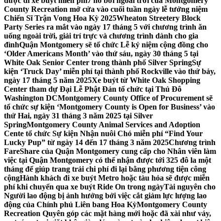
được đi xe buýt miễn phí
7 hồ bơi ngoài trời của Montgomery
County Recreation mở cửa vào cuối tuần ngày lễ tưởng niệm
Chiến Sĩ Trận Vong Hoa Kỳ 2025
Wheaton Streetery Block
Party Series ra mắt vào ngày 17 tháng 5 với chương trình ăn
uống ngoài trời, giải trí trực và chương trình dành cho gia
đình
Quận Montgomery sẽ tổ chức Lễ kỷ niệm cộng đồng cho
‘Older Americans Month’ vào thứ sáu, ngày 30 tháng 5 tại
White Oak Senior Center trong thành phố Silver Spring
Sự
kiện ‘Truck Day’ miễn phí tại thành phố Rockville vào thứ bảy,
ngày 17 tháng 5 năm 2025
Xe buýt từ White Oak Shopping
Center tham dự Đại Lễ Phật Đản tổ chức tại Thủ Đô
Washington DC
Montgomery County Office of Procurement sẽ
tổ chức sự kiện ‘Montgomery County is Open for Business’ vào
thứ Hai, ngày 31 tháng 3 năm 2025 tại Silver
Spring
Montgomery County Animal Services and Adoption
Cente tổ chức Sự kiện Nhận nuôi Chó miễn phí “Find Your
Lucky Pup” từ ngày 14 đến 17 tháng 3 năm 2025
Chương trình
FareShare của Quận Montgomery cung cấp cho Nhân viên làm
việc tại Quận Montgomery có thể nhận được tới 325 đô la một
tháng để giúp trang trải chi phí đi lại bằng phương tiện công
cộng
Hành khách đi xe buýt Metro hoặc tàu hỏa sẽ được miễn
phí khi chuyển qua xe buýt Ride On trong ngày
Tài nguyên cho
Người lao động bị ảnh hưởng bởi việc cắt giảm lực lượng lao
động của Chính phủ Liên bang Hoa Kỳ
Montgomery County
Recreation Quyên góp các mặt hàng mới hoặc đã xài như váy,