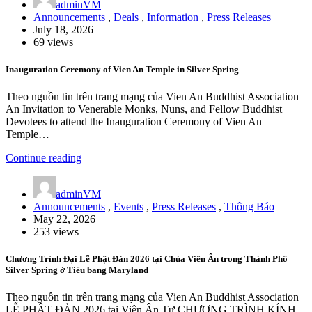
adminVM
Announcements
,
Deals
,
Information
,
Press Releases
July 18, 2026
69 views
Inauguration Ceremony of Vien An Temple in Silver Spring
Theo nguồn tin trên trang mạng của Vien An Buddhist Association
An Invitation to Venerable Monks, Nuns, and Fellow Buddhist
Devotees to attend the Inauguration Ceremony of Vien An
Temple…
Continue reading
adminVM
Announcements
,
Events
,
Press Releases
,
Thông Báo
May 22, 2026
253 views
Chương Trình Đại Lễ Phật Đản 2026 tại Chùa Viên Ân trong Thành Phố
Silver Spring ở Tiểu bang Maryland
Theo nguồn tin trên trang mạng của Vien An Buddhist Association
LỄ PHẬT ĐẢN 2026 tại Viên Ân Tự CHƯƠNG TRÌNH KÍNH