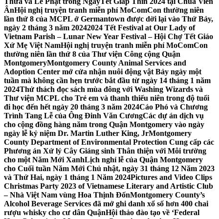
Thừa và Lễ Phật trong NgàyTết Giáp Thìn 2024 tại Chùa Viên
Ân
Hội nghị truyện tranh miễn phí MoComCon thường niên
lần thứ 8 của MCPL ở Germantown được dời lại vào Thứ Bảy,
ngày 2 tháng 3 năm 2024
2024 Tết Festival at Our Lady of
Vietnam Parish – Lunar New Year Festival – Hội Chợ Tết Giáo
Xứ Mẹ Việt Nam
Hội nghị truyện tranh miễn phí MoComCon
thường niên lần thứ 8 của Thư viện Công cộng Quận
Montgomery
Montgomery County Animal Services and
Adoption Center mở cửa nhận nuôi động vật Bảy ngày một
tuần mà không cần hẹn trước bắt đầu từ ngày 14 tháng 1 năm
2024
Thử thách đọc sách mùa đông với Washing Wizards và
Thư viện MCPL cho Trẻ em và thanh thiếu niên trong độ tuổi
đi học đến hết ngày 20 tháng 3 năm 2024
Cáo Phó và Chương
Trình Tang Lễ của Ông Đinh Văn Cương
Các dự án dịch vụ
cho cộng đồng hàng năm trong Quận Montgomery vào ngày
ngày lễ kỷ niệm Dr. Martin Luther King, Jr
Montgomery
County Department of Environmental Protection Cung cấp các
Phương án Xử lý Cây Giáng sinh Thân thiện với Môi trường
cho một Năm Mới Xanh
Lịch nghỉ lễ của Quận Montgomery
cho Cuối tuần Năm Mới Chủ nhật, ngày 31 tháng 12 Năm 2023
và Thứ Hai, ngày 1 tháng 1 Năm 2024
Pictures and Video Clips
Christmas Party 2023 of Vietnamese Literary and Artistic Club
– Nhà Việt Nam vùng Hoa Thịnh Đốn
Montgomery County’s
Alcohol Beverage Services đã mở ghi danh xổ số hơn 400 chai
rượu whisky cho cư dân Quận
Hội thảo đào tạo về ‘Federal