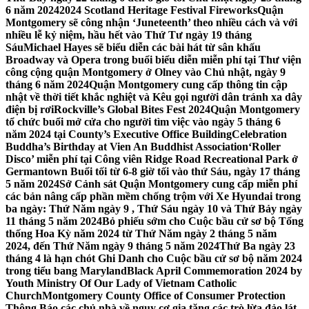
6 năm 2024
2024 Scotland Heritage Festival Fireworks
Quận
Montgomery sẽ công nhận ‘Juneteenth’ theo nhiều cách và với
nhiều lễ kỷ niệm, hầu hết vào Thứ Tư ngày 19 tháng
Sáu
Michael Hayes sẽ biểu diễn các bài hát từ sân khấu
Broadway và Opera trong buổi biểu diễn miễn phí tại Thư viện
công cộng quận Montgomery ở Olney vào Chủ nhật, ngày 9
tháng 6 năm 2024
Quận Montgomery cung cấp thông tin cập
nhật về thời tiết khắc nghiệt và Kêu gọi người dân tránh xa dây
điện bị rơi
Rockville’s Global Bites Fest 2024
Quận Montgomery
tổ chức buổi mở cửa cho người tìm việc vào ngày 5 tháng 6
năm 2024 tại County’s Executive Office Building
Celebration
Buddha’s Birthday at Vien An Buddhist Association
‘Roller
Disco’ miễn phí tại Công viên Ridge Road Recreational Park ở
Germantown Buổi tối từ 6-8 giờ tối vào thứ Sáu, ngày 17 tháng
5 năm 2024
Sở Cảnh sát Quận Montgomery cung cấp miễn phí
các bản nâng cấp phần mềm chống trộm với Xe Hyundai trong
ba ngày: Thứ Năm ngày 9 , Thứ Sáu ngày 10 và Thứ Bảy ngày
11 tháng 5 năm 2024
Bỏ phiếu sớm cho Cuộc bầu cử sơ bộ Tổng
thống Hoa Kỳ năm 2024 từ Thứ Năm ngày 2 tháng 5 năm
2024, đến Thứ Năm ngày 9 tháng 5 năm 2024
Thứ Ba ngày 23
tháng 4 là hạn chót Ghi Danh cho Cuộc bầu cử sơ bộ năm 2024
trong tiểu bang Maryland
Black April Commemoration 2024 by
Youth Ministry Of Our Lady of Vietnam Catholic
Church
Montgomery County Office of Consumer Protection
Thông Báo các chủ nhà về nguy cơ gia tăng các trò lừa đảo lát