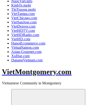
NuocViet.info
KinhTe.mobi
ThiTruong.mobi
VietTampa.com
VietChicago.com
VietSanJose.com
VietDenver.com
VietHDTV.com
VietHDRadio.com
VietHD.com
HanoiEcommerce.com
VirtualSaigon.com
Asian-Gourmet.com
XuHue.com
DanangVietnam.com
VietMontgomery.com
Vietnamese Community in Montgomery