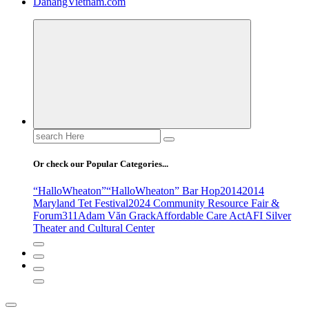
DanangVietnam.com
Search
for:
Or check our Popular Categories...
“HalloWheaton”
“HalloWheaton” Bar Hop
2014
2014
Maryland Tet Festival
2024 Community Resource Fair &
Forum
311
Adam Văn Grack
Affordable Care Act
AFI Silver
Theater and Cultural Center