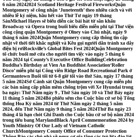
6 năm 2024
2024 Scotland Heritage Festival Fireworks
Quận
Montgomery sẽ công nhận ‘Juneteenth’ theo nhiều cách và với
nhiều lễ kỷ niệm, hầu hết vào Thứ Tư ngày 19 tháng
Sáu
Michael Hayes sẽ biểu diễn các bài hát từ sân khấu
Broadway và Opera trong buổi biểu diễn miễn phí tại Thư viện
công cộng quận Montgomery ở Olney vào Chủ nhật, ngày 9
tháng 6 năm 2024
Quận Montgomery cung cấp thông tin cập
nhật về thời tiết khắc nghiệt và Kêu gọi người dân tránh xa dây
điện bị rơi
Rockville’s Global Bites Fest 2024
Quận Montgomery
tổ chức buổi mở cửa cho người tìm việc vào ngày 5 tháng 6
năm 2024 tại County’s Executive Office Building
Celebration
Buddha’s Birthday at Vien An Buddhist Association
‘Roller
Disco’ miễn phí tại Công viên Ridge Road Recreational Park ở
Germantown Buổi tối từ 6-8 giờ tối vào thứ Sáu, ngày 17 tháng
5 năm 2024
Sở Cảnh sát Quận Montgomery cung cấp miễn phí
các bản nâng cấp phần mềm chống trộm với Xe Hyundai trong
ba ngày: Thứ Năm ngày 9 , Thứ Sáu ngày 10 và Thứ Bảy ngày
11 tháng 5 năm 2024
Bỏ phiếu sớm cho Cuộc bầu cử sơ bộ Tổng
thống Hoa Kỳ năm 2024 từ Thứ Năm ngày 2 tháng 5 năm
2024, đến Thứ Năm ngày 9 tháng 5 năm 2024
Thứ Ba ngày 23
tháng 4 là hạn chót Ghi Danh cho Cuộc bầu cử sơ bộ năm 2024
trong tiểu bang Maryland
Black April Commemoration 2024 by
Youth Ministry Of Our Lady of Vietnam Catholic
Church
Montgomery County Office of Consumer Protection
Thông Báo các chủ nhà về nguy cơ gia tăng các trò lừa đảo lát