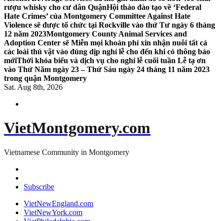
rượu whisky cho cư dân Quận
Hội thảo đào tạo về ‘Federal
Hate Crimes’ của Montgomery Committee Against Hate
Violence sẽ được tổ chức tại Rockville vào thứ Tư ngày 6 tháng
12 năm 2023
Montgomery County Animal Services and
Adoption Center sẽ Miễn mọi khoản phí xin nhận nuôi tất cả
các loài thú vật vào đúng dịp nghỉ lễ cho đến khi có thông báo
mới
Thời khóa biểu và dịch vụ cho nghỉ lễ cuối tuần Lễ tạ ơn
vào Thứ Năm ngày 23 – Thứ Sáu ngày 24 tháng 11 năm 2023
trong quận Montgomery
Sat. Aug 8th, 2026
VietMontgomery.com
Vietnamese Community in Montgomery
Subscribe
VietNewEngland.com
VietNewYork.com