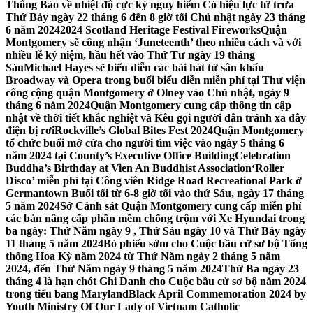
Thông Báo về nhiệt độ cực kỳ nguy hiểm Có hiệu lực từ trưa
Thứ Bảy ngày 22 tháng 6 đến 8 giờ tối Chủ nhật ngày 23 tháng
6 năm 2024
2024 Scotland Heritage Festival Fireworks
Quận
Montgomery sẽ công nhận ‘Juneteenth’ theo nhiều cách và với
nhiều lễ kỷ niệm, hầu hết vào Thứ Tư ngày 19 tháng
Sáu
Michael Hayes sẽ biểu diễn các bài hát từ sân khấu
Broadway và Opera trong buổi biểu diễn miễn phí tại Thư viện
công cộng quận Montgomery ở Olney vào Chủ nhật, ngày 9
tháng 6 năm 2024
Quận Montgomery cung cấp thông tin cập
nhật về thời tiết khắc nghiệt và Kêu gọi người dân tránh xa dây
điện bị rơi
Rockville’s Global Bites Fest 2024
Quận Montgomery
tổ chức buổi mở cửa cho người tìm việc vào ngày 5 tháng 6
năm 2024 tại County’s Executive Office Building
Celebration
Buddha’s Birthday at Vien An Buddhist Association
‘Roller
Disco’ miễn phí tại Công viên Ridge Road Recreational Park ở
Germantown Buổi tối từ 6-8 giờ tối vào thứ Sáu, ngày 17 tháng
5 năm 2024
Sở Cảnh sát Quận Montgomery cung cấp miễn phí
các bản nâng cấp phần mềm chống trộm với Xe Hyundai trong
ba ngày: Thứ Năm ngày 9 , Thứ Sáu ngày 10 và Thứ Bảy ngày
11 tháng 5 năm 2024
Bỏ phiếu sớm cho Cuộc bầu cử sơ bộ Tổng
thống Hoa Kỳ năm 2024 từ Thứ Năm ngày 2 tháng 5 năm
2024, đến Thứ Năm ngày 9 tháng 5 năm 2024
Thứ Ba ngày 23
tháng 4 là hạn chót Ghi Danh cho Cuộc bầu cử sơ bộ năm 2024
trong tiểu bang Maryland
Black April Commemoration 2024 by
Youth Ministry Of Our Lady of Vietnam Catholic