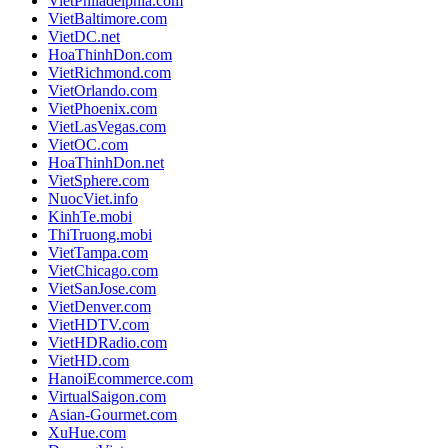
VietPhiladelphia.com
VietBaltimore.com
VietDC.net
HoaThinhDon.com
VietRichmond.com
VietOrlando.com
VietPhoenix.com
VietLasVegas.com
VietOC.com
HoaThinhDon.net
VietSphere.com
NuocViet.info
KinhTe.mobi
ThiTruong.mobi
VietTampa.com
VietChicago.com
VietSanJose.com
VietDenver.com
VietHDTV.com
VietHDRadio.com
VietHD.com
HanoiEcommerce.com
VirtualSaigon.com
Asian-Gourmet.com
XuHue.com