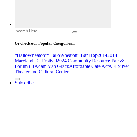
Search
for:
Or check our Popular Categories...
“HalloWheaton”
“HalloWheaton” Bar Hop
2014
2014
Maryland Tet Festival
2024 Community Resource Fair &
Forum
311
Adam Văn Grack
Affordable Care Act
AFI Silver
Theater and Cultural Center
Subscribe