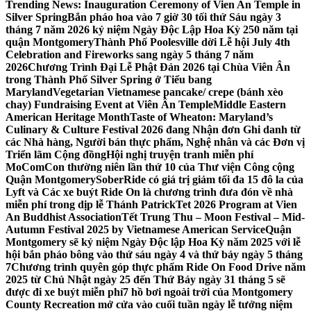
Trending News:
Inauguration Ceremony of Vien An Temple in
Silver Spring
Bắn pháo hoa vào 7 giờ 30 tối thứ Sáu ngày 3
tháng 7 năm 2026 kỷ niệm Ngày Độc Lập Hoa Kỳ 250 năm tại
quận Montgomery
Thành Phố Poolesville dời Lễ hội July 4th
Celebration and Fireworks sang ngày 5 tháng 7 năm
2026
Chương Trình Đại Lễ Phật Đản 2026 tại Chùa Viên Ân
trong Thành Phố Silver Spring ở Tiểu bang
Maryland
Vegetarian Vietnamese pancake/ crepe (bánh xèo
chay) Fundraising Event at Viên Ân Temple
Middle Eastern
American Heritage Month
Taste of Wheaton: Maryland’s
Culinary & Culture Festival 2026 đang Nhận đơn Ghi danh từ
các Nhà hàng, Người bán thực phẩm, Nghệ nhân và các Đơn vị
Triển lãm Cộng đồng
Hội nghị truyện tranh miễn phí
MoComCon thường niên lần thứ 10 của Thư viện Công cộng
Quận Montgomery
SoberRide có giá trị giảm tối đa 15 đô la của
Lyft và Các xe buýt Ride On là chương trình đưa đón về nhà
miễn phí trong dịp lễ Thánh Patrick
Tet 2026 Program at Vien
An Buddhist Association
Tết Trung Thu – Moon Festival – Mid-
Autumn Festival 2025 by Vietnamese American Service
Quận
Montgomery sẽ kỷ niệm Ngày Độc lập Hoa Kỳ năm 2025 với lễ
hội bắn pháo bông vào thứ sáu ngày 4 và thứ bảy ngày 5 tháng
7
Chương trình quyên góp thực phẩm Ride On Food Drive năm
2025 từ Chủ Nhật ngày 25 đến Thứ Bảy ngày 31 tháng 5 sẽ
được đi xe buýt miễn phí
7 hồ bơi ngoài trời của Montgomery
County Recreation mở cửa vào cuối tuần ngày lễ tưởng niệm