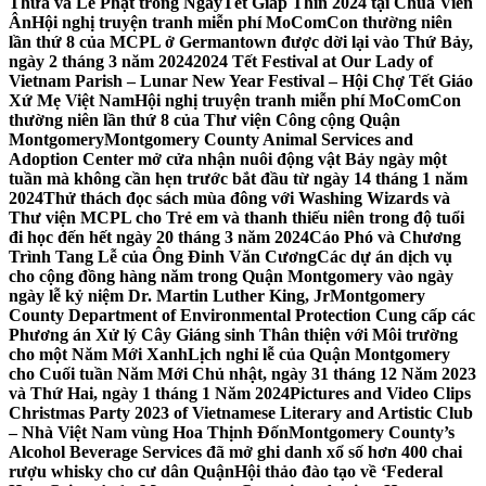
Thừa và Lễ Phật trong NgàyTết Giáp Thìn 2024 tại Chùa Viên
Ân
Hội nghị truyện tranh miễn phí MoComCon thường niên
lần thứ 8 của MCPL ở Germantown được dời lại vào Thứ Bảy,
ngày 2 tháng 3 năm 2024
2024 Tết Festival at Our Lady of
Vietnam Parish – Lunar New Year Festival – Hội Chợ Tết Giáo
Xứ Mẹ Việt Nam
Hội nghị truyện tranh miễn phí MoComCon
thường niên lần thứ 8 của Thư viện Công cộng Quận
Montgomery
Montgomery County Animal Services and
Adoption Center mở cửa nhận nuôi động vật Bảy ngày một
tuần mà không cần hẹn trước bắt đầu từ ngày 14 tháng 1 năm
2024
Thử thách đọc sách mùa đông với Washing Wizards và
Thư viện MCPL cho Trẻ em và thanh thiếu niên trong độ tuổi
đi học đến hết ngày 20 tháng 3 năm 2024
Cáo Phó và Chương
Trình Tang Lễ của Ông Đinh Văn Cương
Các dự án dịch vụ
cho cộng đồng hàng năm trong Quận Montgomery vào ngày
ngày lễ kỷ niệm Dr. Martin Luther King, Jr
Montgomery
County Department of Environmental Protection Cung cấp các
Phương án Xử lý Cây Giáng sinh Thân thiện với Môi trường
cho một Năm Mới Xanh
Lịch nghỉ lễ của Quận Montgomery
cho Cuối tuần Năm Mới Chủ nhật, ngày 31 tháng 12 Năm 2023
và Thứ Hai, ngày 1 tháng 1 Năm 2024
Pictures and Video Clips
Christmas Party 2023 of Vietnamese Literary and Artistic Club
– Nhà Việt Nam vùng Hoa Thịnh Đốn
Montgomery County’s
Alcohol Beverage Services đã mở ghi danh xổ số hơn 400 chai
rượu whisky cho cư dân Quận
Hội thảo đào tạo về ‘Federal