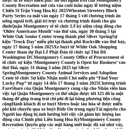
được đi xe buýt miễn phí
7 hồ bơi ngoài trời của Montgomery
County Recreation mở cửa vào cuối tuần ngày lễ tưởng niệm
Chiến Sĩ Trận Vong Hoa Kỳ 2025
Wheaton Streetery Block
Party Series ra mắt vào ngày 17 tháng 5 với chương trình ăn
uống ngoài trời, giải trí trực và chương trình dành cho gia
đình
Quận Montgomery sẽ tổ chức Lễ kỷ niệm cộng đồng cho
‘Older Americans Month’ vào thứ sáu, ngày 30 tháng 5 tại
White Oak Senior Center trong thành phố Silver Spring
Sự
kiện ‘Truck Day’ miễn phí tại thành phố Rockville vào thứ bảy,
ngày 17 tháng 5 năm 2025
Xe buýt từ White Oak Shopping
Center tham dự Đại Lễ Phật Đản tổ chức tại Thủ Đô
Washington DC
Montgomery County Office of Procurement sẽ
tổ chức sự kiện ‘Montgomery County is Open for Business’ vào
thứ Hai, ngày 31 tháng 3 năm 2025 tại Silver
Spring
Montgomery County Animal Services and Adoption
Cente tổ chức Sự kiện Nhận nuôi Chó miễn phí “Find Your
Lucky Pup” từ ngày 14 đến 17 tháng 3 năm 2025
Chương trình
FareShare của Quận Montgomery cung cấp cho Nhân viên làm
việc tại Quận Montgomery có thể nhận được tới 325 đô la một
tháng để giúp trang trải chi phí đi lại bằng phương tiện công
cộng
Hành khách đi xe buýt Metro hoặc tàu hỏa sẽ được miễn
phí khi chuyển qua xe buýt Ride On trong ngày
Tài nguyên cho
Người lao động bị ảnh hưởng bởi việc cắt giảm lực lượng lao
động của Chính phủ Liên bang Hoa Kỳ
Montgomery County
Recreation Quyên góp các mặt hàng mới hoặc đã xài như váy,