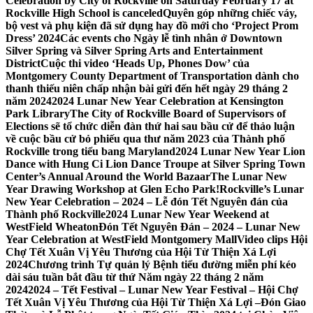
Celebration by City of Rockville on Saturday February 17 at
Rockville High School is canceled
Quyên góp những chiếc váy,
bộ vest và phụ kiện đã sử dụng hay đồ mới cho ‘Project Prom
Dress’ 2024
Các events cho Ngày lễ tình nhân ở Downtown
Silver Spring và Silver Spring Arts and Entertainment
District
Cuộc thi video ‘Heads Up, Phones Dow’ của
Montgomery County Department of Transportation dành cho
thanh thiếu niên chấp nhận bài gửi đến hết ngày 29 tháng 2
năm 2024
2024 Lunar New Year Celebration at Kensington
Park Library
The City of Rockville Board of Supervisors of
Elections sẽ tổ chức diễn đàn thứ hai sau bầu cử để thảo luận
về cuộc bầu cử bỏ phiếu qua thư năm 2023 của Thành phố
Rockville trong tiểu bang Maryland
2024 Lunar New Year Lion
Dance with Hung Ci Lion Dance Troupe at Silver Spring Town
Center’s Annual Around the World Bazaar
The Lunar New
Year Drawing Workshop at Glen Echo Park!
Rockville’s Lunar
New Year Celebration – 2024 – Lễ đón Tết Nguyên đán của
Thành phố Rockville
2024 Lunar New Year Weekend at
WestField Wheaton
Đón Tết Nguyên Đán – 2024 – Lunar New
Year Celebration at WestField Montgomery Mall
Video clips Hội
Chợ Tết Xuân Vị Yêu Thương của Hội Từ Thiện Xá Lợi
2024
Chương trình Tự quản lý Bệnh tiểu đường miễn phí kéo
dài sáu tuần bắt đầu từ thứ Năm ngày 22 tháng 2 năm
2024
2024 – Tết Festival – Lunar New Year Festival – Hội Chợ
Tết Xuân Vị Yêu Thương của Hội Từ Thiện Xá Lợi –
Đón Giao