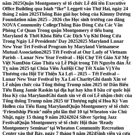
năm 2025
Quận Montgomery sẽ tổ chức Lễ đổi tên Executive
Office Building qua Isiah “Ike” Leggett vào Thứ Hai, ngày 24
tháng 2 năm 2025
Thông Báo giải học bổng của Kimmy Dương
Foundation năm 2025 – 2026 cho Học sinh trường cao đẳng
NOVA Community College
Thông Báo Đóng Cửa Các Văn
Phòng Cơ Quan Trong quận Montgomery ở tiểu bang
Maryland & Thời Khóa Biểu Các Dịch Vụ Khi Đóng Cửa
Trong Ngày Lễ Presidents’ Day 2025
2025 Maryland Lunar
New Year Tet Festival Program by Maryland Vietnamese
Mutual Association
2025 Tết Festival at Our Lady of Vietnam
Parish – Lunar New Year Festival – Hội Chợ Tết Giáo Xứ Mẹ
Việt Nam
Đón Giao Thừa và Lễ Phật trong Tết Nguyên đán Ất
Tỵ năm 2025 tại Chùa Viên Ân
Hội Chợ Tết Xuân Vị Yêu
Thương của Hội Từ Thiện Xá Lợi – 2025 – Tết Festival –
Lunar New Year Festival by Xa Loi Charity
Ghi danh Xin vé
Lễ nhậm chức của Tổng thống Trump năm 2025 từ Dân Biểu
Tiểu Bang Jamie Raskin tại địa hạt hay khu 8 bầu cử quốc hội
Hoa Kỳ của Maryland
Ghi danh xin vé đi coi Lễ nhậm chức của
Tổng thống Trump năm 2025 từ Thượng nghị sĩ Hoa Kỳ Van
Hollen của Tiểu Bang Maryland
Quận Montgomery sẽ tổ chức
‘Friendship Picnic’ miễn phí lần thứ 10 tại Wheaton vào Chủ
Nhật, ngày 15 tháng 9 năm 2024
2024 Silver Spring Jazz
Festival
Quận Montgomery sẽ tổ chức Hội thảo ‘Ready
Montgomery Seminar’ tại Wheaton Community Recreation
Center vào thứ Bảy, ngày 7 tháng 9 năm 2024
Sinh viên và cựu