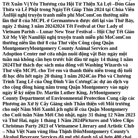
Tết Xuân Vị Yêu Thương của Hội Từ Thiện Xá Lợi –
Đón Giao
Thừa và Lễ Phật trong NgàyTết Giáp Thìn 2024 tại Chùa Viên
Ân
Hội nghị truyện tranh miễn phí MoComCon thường niên
lần thứ 8 của MCPL ở Germantown được dời lại vào Thứ Bảy,
ngày 2 tháng 3 năm 2024
2024 Tết Festival at Our Lady of
Vietnam Parish – Lunar New Year Festival – Hội Chợ Tết Giáo
Xứ Mẹ Việt Nam
Hội nghị truyện tranh miễn phí MoComCon
thường niên lần thứ 8 của Thư viện Công cộng Quận
Montgomery
Montgomery County Animal Services and
Adoption Center mở cửa nhận nuôi động vật Bảy ngày một
tuần mà không cần hẹn trước bắt đầu từ ngày 14 tháng 1 năm
2024
Thử thách đọc sách mùa đông với Washing Wizards và
Thư viện MCPL cho Trẻ em và thanh thiếu niên trong độ tuổi
đi học đến hết ngày 20 tháng 3 năm 2024
Cáo Phó và Chương
Trình Tang Lễ của Ông Đinh Văn Cương
Các dự án dịch vụ
cho cộng đồng hàng năm trong Quận Montgomery vào ngày
ngày lễ kỷ niệm Dr. Martin Luther King, Jr
Montgomery
County Department of Environmental Protection Cung cấp các
Phương án Xử lý Cây Giáng sinh Thân thiện với Môi trường
cho một Năm Mới Xanh
Lịch nghỉ lễ của Quận Montgomery
cho Cuối tuần Năm Mới Chủ nhật, ngày 31 tháng 12 Năm 2023
và Thứ Hai, ngày 1 tháng 1 Năm 2024
Pictures and Video Clips
Christmas Party 2023 of Vietnamese Literary and Artistic Club
– Nhà Việt Nam vùng Hoa Thịnh Đốn
Montgomery County’s
Alcohol Beverage Services đã mở ghi danh xổ số hơn 400 chai