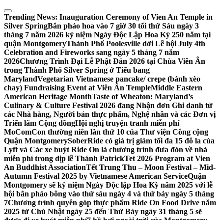
Skip
to
Trending News:
Inauguration Ceremony of Vien An Temple in
content
Silver Spring
Bắn pháo hoa vào 7 giờ 30 tối thứ Sáu ngày 3
tháng 7 năm 2026 kỷ niệm Ngày Độc Lập Hoa Kỳ 250 năm tại
quận Montgomery
Thành Phố Poolesville dời Lễ hội July 4th
Celebration and Fireworks sang ngày 5 tháng 7 năm
2026
Chương Trình Đại Lễ Phật Đản 2026 tại Chùa Viên Ân
trong Thành Phố Silver Spring ở Tiểu bang
Maryland
Vegetarian Vietnamese pancake/ crepe (bánh xèo
chay) Fundraising Event at Viên Ân Temple
Middle Eastern
American Heritage Month
Taste of Wheaton: Maryland’s
Culinary & Culture Festival 2026 đang Nhận đơn Ghi danh từ
các Nhà hàng, Người bán thực phẩm, Nghệ nhân và các Đơn vị
Triển lãm Cộng đồng
Hội nghị truyện tranh miễn phí
MoComCon thường niên lần thứ 10 của Thư viện Công cộng
Quận Montgomery
SoberRide có giá trị giảm tối đa 15 đô la của
Lyft và Các xe buýt Ride On là chương trình đưa đón về nhà
miễn phí trong dịp lễ Thánh Patrick
Tet 2026 Program at Vien
An Buddhist Association
Tết Trung Thu – Moon Festival – Mid-
Autumn Festival 2025 by Vietnamese American Service
Quận
Montgomery sẽ kỷ niệm Ngày Độc lập Hoa Kỳ năm 2025 với lễ
hội bắn pháo bông vào thứ sáu ngày 4 và thứ bảy ngày 5 tháng
7
Chương trình quyên góp thực phẩm Ride On Food Drive năm
2025 từ Chủ Nhật ngày 25 đến Thứ Bảy ngày 31 tháng 5 sẽ