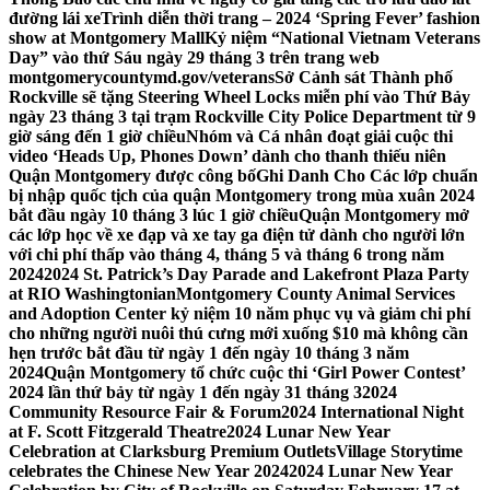
đường lái xe
Trình diễn thời trang – 2024 ‘Spring Fever’ fashion
show at Montgomery Mall
Kỷ niệm “National Vietnam Veterans
Day” vào thứ Sáu ngày 29 tháng 3 trên trang web
montgomerycountymd.gov/veterans
Sở Cảnh sát Thành phố
Rockville sẽ tặng Steering Wheel Locks miễn phí vào Thứ Bảy
ngày 23 tháng 3 tại trạm Rockville City Police Department từ 9
giờ sáng đến 1 giờ chiều
Nhóm và Cá nhân đoạt giải cuộc thi
video ‘Heads Up, Phones Down’ dành cho thanh thiếu niên
Quận Montgomery được công bố
Ghi Danh Cho Các lớp chuẩn
bị nhập quốc tịch của quận Montgomery trong mùa xuân 2024
bắt đầu ngày 10 tháng 3 lúc 1 giờ chiều
Quận Montgomery mở
các lớp học về xe đạp và xe tay ga điện tử dành cho người lớn
với chi phí thấp vào tháng 4, tháng 5 và tháng 6 trong năm
2024
2024 St. Patrick’s Day Parade and Lakefront Plaza Party
at RIO Washingtonian
Montgomery County Animal Services
and Adoption Center kỷ niệm 10 năm phục vụ và giảm chi phí
cho những người nuôi thú cưng mới xuống $10 mà không cần
hẹn trước bắt đầu từ ngày 1 đến ngày 10 tháng 3 năm
2024
Quận Montgomery tổ chức cuộc thi ‘Girl Power Contest’
2024 lần thứ bảy từ ngày 1 đến ngày 31 tháng 3
2024
Community Resource Fair & Forum
2024 International Night
at F. Scott Fitzgerald Theatre
2024 Lunar New Year
Celebration at Clarksburg Premium Outlets
Village Storytime
celebrates the Chinese New Year 2024
2024 Lunar New Year