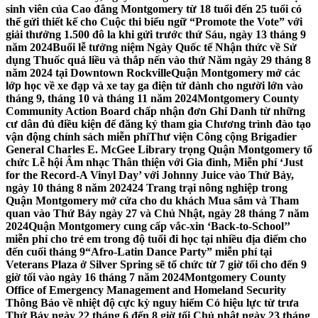
sinh viên của Cao đẳng Montgomery từ 18 tuổi đến 25 tuổi có
thể gửi thiết kế cho Cuộc thi biểu ngữ “Promote the Vote” với
giải thưởng 1.500 đô la khi gửi trước thứ Sáu, ngày 13 tháng 9
năm 2024
Buổi lễ tưởng niệm Ngày Quốc tế Nhận thức về Sử
dụng Thuốc quá liều và thắp nến vào thứ Năm ngày 29 tháng 8
năm 2024 tại Downtown Rockville
Quận Montgomery mở các
lớp học về xe đạp và xe tay ga điện tử dành cho người lớn vào
tháng 9, tháng 10 và tháng 11 năm 2024
Montgomery County
Community Action Board chấp nhận đơn Ghi Danh từ những
cư dân đủ điều kiện để đăng ký tham gia Chương trình đào tạo
vận động chính sách miễn phí
Thư viện Công cộng Brigadier
General Charles E. McGee Library trọng Quận Montgomery tổ
chức Lễ hội Âm nhạc Thân thiện với Gia đình, Miễn phí ‘Just
for the Record-A Vinyl Day’ với Johnny Juice vào Thứ Bảy,
ngày 10 tháng 8 năm 2024
24 Trang trại nông nghiệp trong
Quận Montgomery mở cửa cho du khách Mua sắm và Tham
quan vào Thứ Bảy ngày 27 và Chủ Nhật, ngày 28 tháng 7 năm
2024
Quận Montgomery cung cấp vắc-xin ‘Back-to-School’’
miễn phí cho trẻ em trong độ tuổi đi học tại nhiều địa điểm cho
đến cuối tháng 9
“Afro-Latin Dance Party” miễn phí tại
Veterans Plaza ở Silver Spring sẽ tổ chức từ 7 giờ tối cho đến 9
giờ tối vào ngày 16 tháng 7 năm 2024
Montgomery County
Office of Emergency Management and Homeland Security
Thông Báo về nhiệt độ cực kỳ nguy hiểm Có hiệu lực từ trưa
Thứ Bảy ngày 22 tháng 6 đến 8 giờ tối Chủ nhật ngày 23 tháng