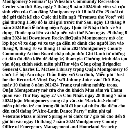
Montgomery Seminar’ tại Wheaton Community Recreation
Center vào thứ Bảy, ngày 7 tháng 9 năm 2024
Sinh viên và cựu
sinh viên của Cao đẳng Montgomery từ 18 tuổi đến 25 tuổi có
thể gửi thiết kế cho Cuộc thi biểu ngữ “Promote the Vote” với
giải thưởng 1.500 đô la khi gửi trước thứ Sáu, ngày 13 tháng 9
năm 2024
Buổi lễ tưởng niệm Ngày Quốc tế Nhận thức về Sử
dụng Thuốc quá liều và thắp nến vào thứ Năm ngày 29 tháng 8
năm 2024 tại Downtown Rockville
Quận Montgomery mở các
lớp học về xe đạp và xe tay ga điện tử dành cho người lớn vào
tháng 9, tháng 10 và tháng 11 năm 2024
Montgomery County
Community Action Board chấp nhận đơn Ghi Danh từ những
cư dân đủ điều kiện để đăng ký tham gia Chương trình đào tạo
vận động chính sách miễn phí
Thư viện Công cộng Brigadier
General Charles E. McGee Library trọng Quận Montgomery tổ
chức Lễ hội Âm nhạc Thân thiện với Gia đình, Miễn phí ‘Just
for the Record-A Vinyl Day’ với Johnny Juice vào Thứ Bảy,
ngày 10 tháng 8 năm 2024
24 Trang trại nông nghiệp trong
Quận Montgomery mở cửa cho du khách Mua sắm và Tham
quan vào Thứ Bảy ngày 27 và Chủ Nhật, ngày 28 tháng 7 năm
2024
Quận Montgomery cung cấp vắc-xin ‘Back-to-School’’
miễn phí cho trẻ em trong độ tuổi đi học tại nhiều địa điểm cho
đến cuối tháng 9
“Afro-Latin Dance Party” miễn phí tại
Veterans Plaza ở Silver Spring sẽ tổ chức từ 7 giờ tối cho đến 9
giờ tối vào ngày 16 tháng 7 năm 2024
Montgomery County
Office of Emergency Management and Homeland Security