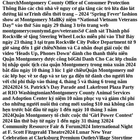
Church
Montgomery County Office of Consumer Protection
Thông Báo các chủ nhà về nguy cơ gia tăng các trò lừa đảo lát
đường lái xe
Trình diễn thời trang – 2024 ‘Spring Fever’ fashion
show at Montgomery Mall
Kỷ niệm “National Vietnam Veterans
Day” vào thứ Sáu ngày 29 tháng 3 trên trang web
montgomerycountymd.gov/veterans
Sở Cảnh sát Thành phố
Rockville sẽ tặng Steering Wheel Locks miễn phí vào Thứ Bảy
ngày 23 tháng 3 tại trạm Rockville City Police Department từ 9
giờ sáng đến 1 giờ chiều
Nhóm và Cá nhân đoạt giải cuộc thi
video ‘Heads Up, Phones Down’ dành cho thanh thiếu niên
Quận Montgomery được công bố
Ghi Danh Cho Các lớp chuẩn
bị nhập quốc tịch của quận Montgomery trong mùa xuân 2024
bắt đầu ngày 10 tháng 3 lúc 1 giờ chiều
Quận Montgomery mở
các lớp học về xe đạp và xe tay ga điện tử dành cho người lớn
với chi phí thấp vào tháng 4, tháng 5 và tháng 6 trong năm
2024
2024 St. Patrick’s Day Parade and Lakefront Plaza Party
at RIO Washingtonian
Montgomery County Animal Services
and Adoption Center kỷ niệm 10 năm phục vụ và giảm chi phí
cho những người nuôi thú cưng mới xuống $10 mà không cần
hẹn trước bắt đầu từ ngày 1 đến ngày 10 tháng 3 năm
2024
Quận Montgomery tổ chức cuộc thi ‘Girl Power Contest’
2024 lần thứ bảy từ ngày 1 đến ngày 31 tháng 3
2024
Community Resource Fair & Forum
2024 International Night
at F. Scott Fitzgerald Theatre
2024 Lunar New Year
Celebration at Clarksburg Premium Outlets
Village Storytime