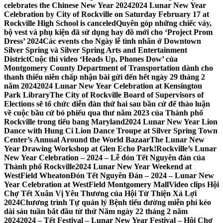
celebrates the Chinese New Year 2024
2024 Lunar New Year
Celebration by City of Rockville on Saturday February 17 at
Rockville High School is canceled
Quyên góp những chiếc váy,
bộ vest và phụ kiện đã sử dụng hay đồ mới cho ‘Project Prom
Dress’ 2024
Các events cho Ngày lễ tình nhân ở Downtown
Silver Spring và Silver Spring Arts and Entertainment
District
Cuộc thi video ‘Heads Up, Phones Dow’ của
Montgomery County Department of Transportation dành cho
thanh thiếu niên chấp nhận bài gửi đến hết ngày 29 tháng 2
năm 2024
2024 Lunar New Year Celebration at Kensington
Park Library
The City of Rockville Board of Supervisors of
Elections sẽ tổ chức diễn đàn thứ hai sau bầu cử để thảo luận
về cuộc bầu cử bỏ phiếu qua thư năm 2023 của Thành phố
Rockville trong tiểu bang Maryland
2024 Lunar New Year Lion
Dance with Hung Ci Lion Dance Troupe at Silver Spring Town
Center’s Annual Around the World Bazaar
The Lunar New
Year Drawing Workshop at Glen Echo Park!
Rockville’s Lunar
New Year Celebration – 2024 – Lễ đón Tết Nguyên đán của
Thành phố Rockville
2024 Lunar New Year Weekend at
WestField Wheaton
Đón Tết Nguyên Đán – 2024 – Lunar New
Year Celebration at WestField Montgomery Mall
Video clips Hội
Chợ Tết Xuân Vị Yêu Thương của Hội Từ Thiện Xá Lợi
2024
Chương trình Tự quản lý Bệnh tiểu đường miễn phí kéo
dài sáu tuần bắt đầu từ thứ Năm ngày 22 tháng 2 năm
2024
2024 – Tết Festival – Lunar New Year Festival – Hội Chợ