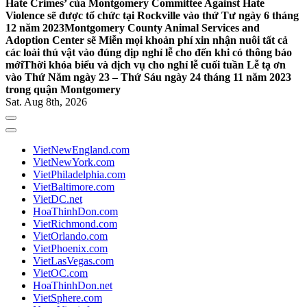
Hate Crimes’ của Montgomery Committee Against Hate
Violence sẽ được tổ chức tại Rockville vào thứ Tư ngày 6 tháng
12 năm 2023
Montgomery County Animal Services and
Adoption Center sẽ Miễn mọi khoản phí xin nhận nuôi tất cả
các loài thú vật vào đúng dịp nghỉ lễ cho đến khi có thông báo
mới
Thời khóa biểu và dịch vụ cho nghỉ lễ cuối tuần Lễ tạ ơn
vào Thứ Năm ngày 23 – Thứ Sáu ngày 24 tháng 11 năm 2023
trong quận Montgomery
Sat. Aug 8th, 2026
VietNewEngland.com
VietNewYork.com
VietPhiladelphia.com
VietBaltimore.com
VietDC.net
HoaThinhDon.com
VietRichmond.com
VietOrlando.com
VietPhoenix.com
VietLasVegas.com
VietOC.com
HoaThinhDon.net
VietSphere.com