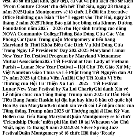
vest, áo sơ mi giặt khô, giày dép, cà vạt và phụ kiện cho sự kiện
‘Prom Couture Closet’ cho đến hết Thứ Sáu, ngày 28 tháng 2
năm 2025
Quận Montgomery sẽ tổ chức Lễ đổi tên Executive
Office Building qua Isiah “Ike” Leggett vào Thứ Hai, ngày 24
tháng 2 năm 2025
Thông Báo giải học bổng của Kimmy Dương
Foundation năm 2025 – 2026 cho Học sinh trường cao đẳng
NOVA Community College
Thông Báo Đóng Cửa Các Văn
Phòng Cơ Quan Trong quận Montgomery ở tiểu bang
Maryland & Thời Khóa Biểu Các Dịch Vụ Khi Đóng Cửa
Trong Ngày Lễ Presidents’ Day 2025
2025 Maryland Lunar
New Year Tet Festival Program by Maryland Vietnamese
Mutual Association
2025 Tết Festival at Our Lady of Vietnam
Parish – Lunar New Year Festival – Hội Chợ Tết Giáo Xứ Mẹ
Việt Nam
Đón Giao Thừa và Lễ Phật trong Tết Nguyên đán Ất
Tỵ năm 2025 tại Chùa Viên Ân
Hội Chợ Tết Xuân Vị Yêu
Thương của Hội Từ Thiện Xá Lợi – 2025 – Tết Festival –
Lunar New Year Festival by Xa Loi Charity
Ghi danh Xin vé
Lễ nhậm chức của Tổng thống Trump năm 2025 từ Dân Biểu
Tiểu Bang Jamie Raskin tại địa hạt hay khu 8 bầu cử quốc hội
Hoa Kỳ của Maryland
Ghi danh xin vé đi coi Lễ nhậm chức của
Tổng thống Trump năm 2025 từ Thượng nghị sĩ Hoa Kỳ Van
Hollen của Tiểu Bang Maryland
Quận Montgomery sẽ tổ chức
‘Friendship Picnic’ miễn phí lần thứ 10 tại Wheaton vào Chủ
Nhật, ngày 15 tháng 9 năm 2024
2024 Silver Spring Jazz
Festival
Quận Montgomery sẽ tổ chức Hội thảo ‘Ready