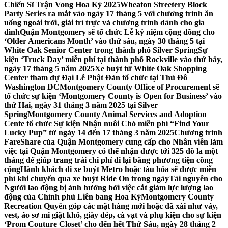
Chiến Sĩ Trận Vong Hoa Kỳ 2025
Wheaton Streetery Block
Party Series ra mắt vào ngày 17 tháng 5 với chương trình ăn
uống ngoài trời, giải trí trực và chương trình dành cho gia
đình
Quận Montgomery sẽ tổ chức Lễ kỷ niệm cộng đồng cho
‘Older Americans Month’ vào thứ sáu, ngày 30 tháng 5 tại
White Oak Senior Center trong thành phố Silver Spring
Sự
kiện ‘Truck Day’ miễn phí tại thành phố Rockville vào thứ bảy,
ngày 17 tháng 5 năm 2025
Xe buýt từ White Oak Shopping
Center tham dự Đại Lễ Phật Đản tổ chức tại Thủ Đô
Washington DC
Montgomery County Office of Procurement sẽ
tổ chức sự kiện ‘Montgomery County is Open for Business’ vào
thứ Hai, ngày 31 tháng 3 năm 2025 tại Silver
Spring
Montgomery County Animal Services and Adoption
Cente tổ chức Sự kiện Nhận nuôi Chó miễn phí “Find Your
Lucky Pup” từ ngày 14 đến 17 tháng 3 năm 2025
Chương trình
FareShare của Quận Montgomery cung cấp cho Nhân viên làm
việc tại Quận Montgomery có thể nhận được tới 325 đô la một
tháng để giúp trang trải chi phí đi lại bằng phương tiện công
cộng
Hành khách đi xe buýt Metro hoặc tàu hỏa sẽ được miễn
phí khi chuyển qua xe buýt Ride On trong ngày
Tài nguyên cho
Người lao động bị ảnh hưởng bởi việc cắt giảm lực lượng lao
động của Chính phủ Liên bang Hoa Kỳ
Montgomery County
Recreation Quyên góp các mặt hàng mới hoặc đã xài như váy,
vest, áo sơ mi giặt khô, giày dép, cà vạt và phụ kiện cho sự kiện
‘Prom Couture Closet’ cho đến hết Thứ Sáu, ngày 28 tháng 2