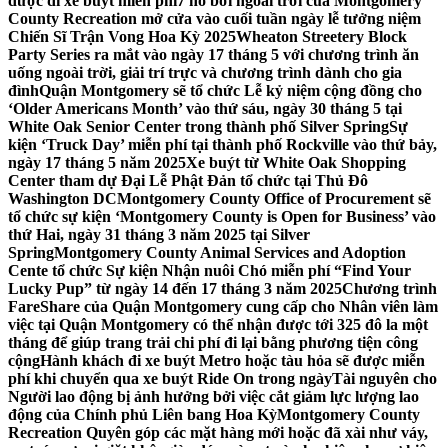
được đi xe buýt miễn phí
7 hồ bơi ngoài trời của Montgomery
County Recreation mở cửa vào cuối tuần ngày lễ tưởng niệm
Chiến Sĩ Trận Vong Hoa Kỳ 2025
Wheaton Streetery Block
Party Series ra mắt vào ngày 17 tháng 5 với chương trình ăn
uống ngoài trời, giải trí trực và chương trình dành cho gia
đình
Quận Montgomery sẽ tổ chức Lễ kỷ niệm cộng đồng cho
‘Older Americans Month’ vào thứ sáu, ngày 30 tháng 5 tại
White Oak Senior Center trong thành phố Silver Spring
Sự
kiện ‘Truck Day’ miễn phí tại thành phố Rockville vào thứ bảy,
ngày 17 tháng 5 năm 2025
Xe buýt từ White Oak Shopping
Center tham dự Đại Lễ Phật Đản tổ chức tại Thủ Đô
Washington DC
Montgomery County Office of Procurement sẽ
tổ chức sự kiện ‘Montgomery County is Open for Business’ vào
thứ Hai, ngày 31 tháng 3 năm 2025 tại Silver
Spring
Montgomery County Animal Services and Adoption
Cente tổ chức Sự kiện Nhận nuôi Chó miễn phí “Find Your
Lucky Pup” từ ngày 14 đến 17 tháng 3 năm 2025
Chương trình
FareShare của Quận Montgomery cung cấp cho Nhân viên làm
việc tại Quận Montgomery có thể nhận được tới 325 đô la một
tháng để giúp trang trải chi phí đi lại bằng phương tiện công
cộng
Hành khách đi xe buýt Metro hoặc tàu hỏa sẽ được miễn
phí khi chuyển qua xe buýt Ride On trong ngày
Tài nguyên cho
Người lao động bị ảnh hưởng bởi việc cắt giảm lực lượng lao
động của Chính phủ Liên bang Hoa Kỳ
Montgomery County
Recreation Quyên góp các mặt hàng mới hoặc đã xài như váy,