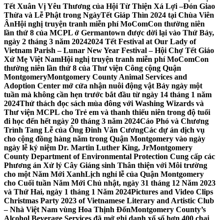
Tết Xuân Vị Yêu Thương của Hội Từ Thiện Xá Lợi –
Đón Giao
Thừa và Lễ Phật trong NgàyTết Giáp Thìn 2024 tại Chùa Viên
Ân
Hội nghị truyện tranh miễn phí MoComCon thường niên
lần thứ 8 của MCPL ở Germantown được dời lại vào Thứ Bảy,
ngày 2 tháng 3 năm 2024
2024 Tết Festival at Our Lady of
Vietnam Parish – Lunar New Year Festival – Hội Chợ Tết Giáo
Xứ Mẹ Việt Nam
Hội nghị truyện tranh miễn phí MoComCon
thường niên lần thứ 8 của Thư viện Công cộng Quận
Montgomery
Montgomery County Animal Services and
Adoption Center mở cửa nhận nuôi động vật Bảy ngày một
tuần mà không cần hẹn trước bắt đầu từ ngày 14 tháng 1 năm
2024
Thử thách đọc sách mùa đông với Washing Wizards và
Thư viện MCPL cho Trẻ em và thanh thiếu niên trong độ tuổi
đi học đến hết ngày 20 tháng 3 năm 2024
Cáo Phó và Chương
Trình Tang Lễ của Ông Đinh Văn Cương
Các dự án dịch vụ
cho cộng đồng hàng năm trong Quận Montgomery vào ngày
ngày lễ kỷ niệm Dr. Martin Luther King, Jr
Montgomery
County Department of Environmental Protection Cung cấp các
Phương án Xử lý Cây Giáng sinh Thân thiện với Môi trường
cho một Năm Mới Xanh
Lịch nghỉ lễ của Quận Montgomery
cho Cuối tuần Năm Mới Chủ nhật, ngày 31 tháng 12 Năm 2023
và Thứ Hai, ngày 1 tháng 1 Năm 2024
Pictures and Video Clips
Christmas Party 2023 of Vietnamese Literary and Artistic Club
– Nhà Việt Nam vùng Hoa Thịnh Đốn
Montgomery County’s
Alcohol Beverage Services đã mở ghi danh xổ số hơn 400 chai