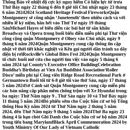
Thông Báo về nhiệt độ cực kỳ nguy hiểm Có hiệu lực từ trưa
Thứ Bảy ngày 22 tháng 6 đến 8 giờ tối Chủ nhật ngày 23 tháng
6 năm 2024
2024 Scotland Heritage Festival Fireworks
Quận
Montgomery sẽ công nhận ‘Juneteenth’ theo nhiều cách và với
nhiều lễ kỷ niệm, hầu hết vào Thứ Tư ngày 19 tháng
Sáu
Michael Hayes sẽ biểu diễn các bài hát từ sân khấu
Broadway và Opera trong buổi biểu diễn miễn phí tại Thư viện
công cộng quận Montgomery ở Olney vào Chủ nhật, ngày 9
tháng 6 năm 2024
Quận Montgomery cung cấp thông tin cập
nhật về thời tiết khắc nghiệt và Kêu gọi người dân tránh xa dây
điện bị rơi
Rockville’s Global Bites Fest 2024
Quận Montgomery
tổ chức buổi mở cửa cho người tìm việc vào ngày 5 tháng 6
năm 2024 tại County’s Executive Office Building
Celebration
Buddha’s Birthday at Vien An Buddhist Association
‘Roller
Disco’ miễn phí tại Công viên Ridge Road Recreational Park ở
Germantown Buổi tối từ 6-8 giờ tối vào thứ Sáu, ngày 17 tháng
5 năm 2024
Sở Cảnh sát Quận Montgomery cung cấp miễn phí
các bản nâng cấp phần mềm chống trộm với Xe Hyundai trong
ba ngày: Thứ Năm ngày 9 , Thứ Sáu ngày 10 và Thứ Bảy ngày
11 tháng 5 năm 2024
Bỏ phiếu sớm cho Cuộc bầu cử sơ bộ Tổng
thống Hoa Kỳ năm 2024 từ Thứ Năm ngày 2 tháng 5 năm
2024, đến Thứ Năm ngày 9 tháng 5 năm 2024
Thứ Ba ngày 23
tháng 4 là hạn chót Ghi Danh cho Cuộc bầu cử sơ bộ năm 2024
trong tiểu bang Maryland
Black April Commemoration 2024 by
Youth Ministry Of Our Lady of Vietnam Catholic