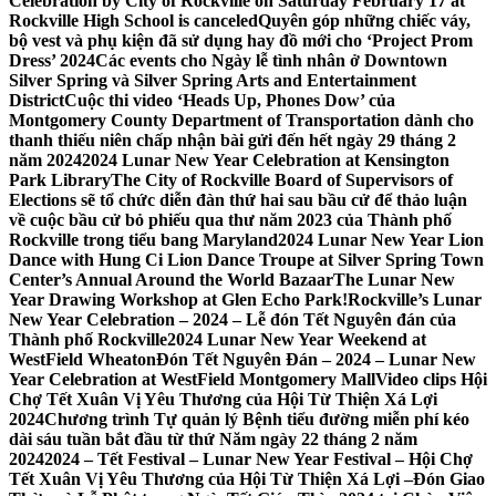
Celebration by City of Rockville on Saturday February 17 at
Rockville High School is canceled
Quyên góp những chiếc váy,
bộ vest và phụ kiện đã sử dụng hay đồ mới cho ‘Project Prom
Dress’ 2024
Các events cho Ngày lễ tình nhân ở Downtown
Silver Spring và Silver Spring Arts and Entertainment
District
Cuộc thi video ‘Heads Up, Phones Dow’ của
Montgomery County Department of Transportation dành cho
thanh thiếu niên chấp nhận bài gửi đến hết ngày 29 tháng 2
năm 2024
2024 Lunar New Year Celebration at Kensington
Park Library
The City of Rockville Board of Supervisors of
Elections sẽ tổ chức diễn đàn thứ hai sau bầu cử để thảo luận
về cuộc bầu cử bỏ phiếu qua thư năm 2023 của Thành phố
Rockville trong tiểu bang Maryland
2024 Lunar New Year Lion
Dance with Hung Ci Lion Dance Troupe at Silver Spring Town
Center’s Annual Around the World Bazaar
The Lunar New
Year Drawing Workshop at Glen Echo Park!
Rockville’s Lunar
New Year Celebration – 2024 – Lễ đón Tết Nguyên đán của
Thành phố Rockville
2024 Lunar New Year Weekend at
WestField Wheaton
Đón Tết Nguyên Đán – 2024 – Lunar New
Year Celebration at WestField Montgomery Mall
Video clips Hội
Chợ Tết Xuân Vị Yêu Thương của Hội Từ Thiện Xá Lợi
2024
Chương trình Tự quản lý Bệnh tiểu đường miễn phí kéo
dài sáu tuần bắt đầu từ thứ Năm ngày 22 tháng 2 năm
2024
2024 – Tết Festival – Lunar New Year Festival – Hội Chợ
Tết Xuân Vị Yêu Thương của Hội Từ Thiện Xá Lợi –
Đón Giao