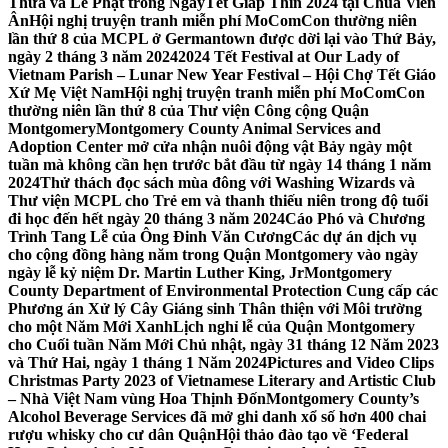
Thừa và Lễ Phật trong NgàyTết Giáp Thìn 2024 tại Chùa Viên
Ân
Hội nghị truyện tranh miễn phí MoComCon thường niên
lần thứ 8 của MCPL ở Germantown được dời lại vào Thứ Bảy,
ngày 2 tháng 3 năm 2024
2024 Tết Festival at Our Lady of
Vietnam Parish – Lunar New Year Festival – Hội Chợ Tết Giáo
Xứ Mẹ Việt Nam
Hội nghị truyện tranh miễn phí MoComCon
thường niên lần thứ 8 của Thư viện Công cộng Quận
Montgomery
Montgomery County Animal Services and
Adoption Center mở cửa nhận nuôi động vật Bảy ngày một
tuần mà không cần hẹn trước bắt đầu từ ngày 14 tháng 1 năm
2024
Thử thách đọc sách mùa đông với Washing Wizards và
Thư viện MCPL cho Trẻ em và thanh thiếu niên trong độ tuổi
đi học đến hết ngày 20 tháng 3 năm 2024
Cáo Phó và Chương
Trình Tang Lễ của Ông Đinh Văn Cương
Các dự án dịch vụ
cho cộng đồng hàng năm trong Quận Montgomery vào ngày
ngày lễ kỷ niệm Dr. Martin Luther King, Jr
Montgomery
County Department of Environmental Protection Cung cấp các
Phương án Xử lý Cây Giáng sinh Thân thiện với Môi trường
cho một Năm Mới Xanh
Lịch nghỉ lễ của Quận Montgomery
cho Cuối tuần Năm Mới Chủ nhật, ngày 31 tháng 12 Năm 2023
và Thứ Hai, ngày 1 tháng 1 Năm 2024
Pictures and Video Clips
Christmas Party 2023 of Vietnamese Literary and Artistic Club
– Nhà Việt Nam vùng Hoa Thịnh Đốn
Montgomery County’s
Alcohol Beverage Services đã mở ghi danh xổ số hơn 400 chai
rượu whisky cho cư dân Quận
Hội thảo đào tạo về ‘Federal