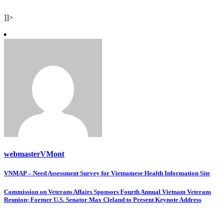
]]>
webmasterVMont
Post
VNMAP – Need Assessment Survey for Vietnamese Health Information Site
navigation
Commission on Veterans Affairs Sponsors Fourth Annual Vietnam Veterans
Reunion; Former U.S. Senator Max Cleland to Present Keynote Address