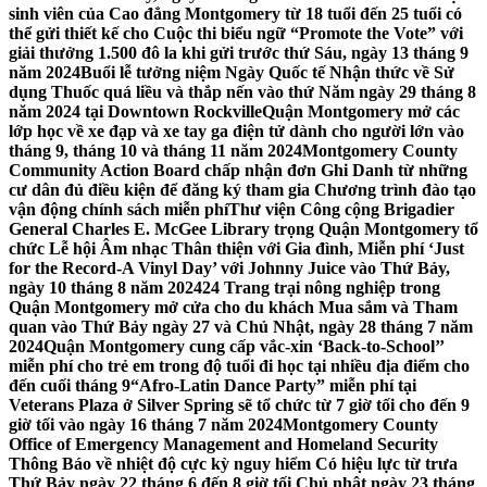
sinh viên của Cao đẳng Montgomery từ 18 tuổi đến 25 tuổi có
thể gửi thiết kế cho Cuộc thi biểu ngữ “Promote the Vote” với
giải thưởng 1.500 đô la khi gửi trước thứ Sáu, ngày 13 tháng 9
năm 2024
Buổi lễ tưởng niệm Ngày Quốc tế Nhận thức về Sử
dụng Thuốc quá liều và thắp nến vào thứ Năm ngày 29 tháng 8
năm 2024 tại Downtown Rockville
Quận Montgomery mở các
lớp học về xe đạp và xe tay ga điện tử dành cho người lớn vào
tháng 9, tháng 10 và tháng 11 năm 2024
Montgomery County
Community Action Board chấp nhận đơn Ghi Danh từ những
cư dân đủ điều kiện để đăng ký tham gia Chương trình đào tạo
vận động chính sách miễn phí
Thư viện Công cộng Brigadier
General Charles E. McGee Library trọng Quận Montgomery tổ
chức Lễ hội Âm nhạc Thân thiện với Gia đình, Miễn phí ‘Just
for the Record-A Vinyl Day’ với Johnny Juice vào Thứ Bảy,
ngày 10 tháng 8 năm 2024
24 Trang trại nông nghiệp trong
Quận Montgomery mở cửa cho du khách Mua sắm và Tham
quan vào Thứ Bảy ngày 27 và Chủ Nhật, ngày 28 tháng 7 năm
2024
Quận Montgomery cung cấp vắc-xin ‘Back-to-School’’
miễn phí cho trẻ em trong độ tuổi đi học tại nhiều địa điểm cho
đến cuối tháng 9
“Afro-Latin Dance Party” miễn phí tại
Veterans Plaza ở Silver Spring sẽ tổ chức từ 7 giờ tối cho đến 9
giờ tối vào ngày 16 tháng 7 năm 2024
Montgomery County
Office of Emergency Management and Homeland Security
Thông Báo về nhiệt độ cực kỳ nguy hiểm Có hiệu lực từ trưa
Thứ Bảy ngày 22 tháng 6 đến 8 giờ tối Chủ nhật ngày 23 tháng