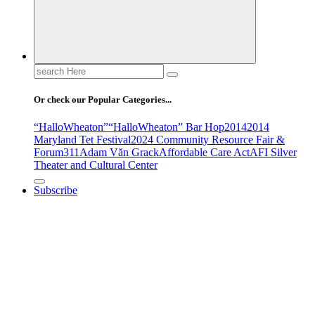
Search
for:
Or check our Popular Categories...
“HalloWheaton”
“HalloWheaton” Bar Hop
2014
2014
Maryland Tet Festival
2024 Community Resource Fair &
Forum
311
Adam Văn Grack
Affordable Care Act
AFI Silver
Theater and Cultural Center
Subscribe