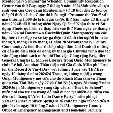
Montgomery Seminar’ tại Wheaton Community Recreation
Center vào thứ Bảy, ngày 7 tháng 9 năm 2024
Sinh viên và cựu
sinh viên của Cao đẳng Montgomery từ 18 tuổi đến 25 tuổi có
thể gửi thiết kế cho Cuộc thi biểu ngữ “Promote the Vote” với
giải thưởng 1.500 đô la khi gửi trước thứ Sáu, ngày 13 tháng 9
năm 2024
Buổi lễ tưởng niệm Ngày Quốc tế Nhận thức về Sử
dụng Thuốc quá liều và thắp nến vào thứ Năm ngày 29 tháng 8
năm 2024 tại Downtown Rockville
Quận Montgomery mở các
lớp học về xe đạp và xe tay ga điện tử dành cho người lớn vào
tháng 9, tháng 10 và tháng 11 năm 2024
Montgomery County
Community Action Board chấp nhận đơn Ghi Danh từ những
cư dân đủ điều kiện để đăng ký tham gia Chương trình đào tạo
vận động chính sách miễn phí
Thư viện Công cộng Brigadier
General Charles E. McGee Library trọng Quận Montgomery tổ
chức Lễ hội Âm nhạc Thân thiện với Gia đình, Miễn phí ‘Just
for the Record-A Vinyl Day’ với Johnny Juice vào Thứ Bảy,
ngày 10 tháng 8 năm 2024
24 Trang trại nông nghiệp trong
Quận Montgomery mở cửa cho du khách Mua sắm và Tham
quan vào Thứ Bảy ngày 27 và Chủ Nhật, ngày 28 tháng 7 năm
2024
Quận Montgomery cung cấp vắc-xin ‘Back-to-School’’
miễn phí cho trẻ em trong độ tuổi đi học tại nhiều địa điểm cho
đến cuối tháng 9
“Afro-Latin Dance Party” miễn phí tại
Veterans Plaza ở Silver Spring sẽ tổ chức từ 7 giờ tối cho đến 9
giờ tối vào ngày 16 tháng 7 năm 2024
Montgomery County
Office of Emergency Management and Homeland Security