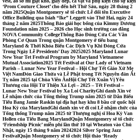
vest, áo sơ mi giặt khô, giày dép, cà vạt và phụ kiện cho sự kiện
‘Prom Couture Closet’ cho đến hết Thứ Sáu, ngày 28 tháng 2
năm 2025
Quận Montgomery sẽ tổ chức Lễ đổi tên Executive
Office Building qua Isiah “Ike” Leggett vào Thứ Hai, ngày 24
tháng 2 năm 2025
Thông Báo giải học bổng của Kimmy Dương
Foundation năm 2025 – 2026 cho Học sinh trường cao đẳng
NOVA Community College
Thông Báo Đóng Cửa Các Văn
Phòng Cơ Quan Trong quận Montgomery ở tiểu bang
Maryland & Thời Khóa Biểu Các Dịch Vụ Khi Đóng Cửa
Trong Ngày Lễ Presidents’ Day 2025
2025 Maryland Lunar
New Year Tet Festival Program by Maryland Vietnamese
Mutual Association
2025 Tết Festival at Our Lady of Vietnam
Parish – Lunar New Year Festival – Hội Chợ Tết Giáo Xứ Mẹ
Việt Nam
Đón Giao Thừa và Lễ Phật trong Tết Nguyên đán Ất
Tỵ năm 2025 tại Chùa Viên Ân
Hội Chợ Tết Xuân Vị Yêu
Thương của Hội Từ Thiện Xá Lợi – 2025 – Tết Festival –
Lunar New Year Festival by Xa Loi Charity
Ghi danh Xin vé
Lễ nhậm chức của Tổng thống Trump năm 2025 từ Dân Biểu
Tiểu Bang Jamie Raskin tại địa hạt hay khu 8 bầu cử quốc hội
Hoa Kỳ của Maryland
Ghi danh xin vé đi coi Lễ nhậm chức của
Tổng thống Trump năm 2025 từ Thượng nghị sĩ Hoa Kỳ Van
Hollen của Tiểu Bang Maryland
Quận Montgomery sẽ tổ chức
‘Friendship Picnic’ miễn phí lần thứ 10 tại Wheaton vào Chủ
Nhật, ngày 15 tháng 9 năm 2024
2024 Silver Spring Jazz
Festival
Quận Montgomery sẽ tổ chức Hội thảo ‘Ready