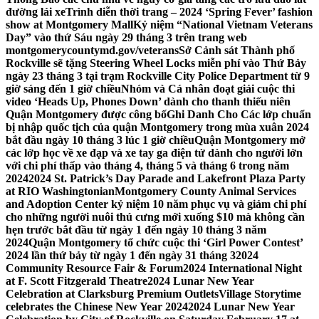
đường lái xe
Trình diễn thời trang – 2024 ‘Spring Fever’ fashion
show at Montgomery Mall
Kỷ niệm “National Vietnam Veterans
Day” vào thứ Sáu ngày 29 tháng 3 trên trang web
montgomerycountymd.gov/veterans
Sở Cảnh sát Thành phố
Rockville sẽ tặng Steering Wheel Locks miễn phí vào Thứ Bảy
ngày 23 tháng 3 tại trạm Rockville City Police Department từ 9
giờ sáng đến 1 giờ chiều
Nhóm và Cá nhân đoạt giải cuộc thi
video ‘Heads Up, Phones Down’ dành cho thanh thiếu niên
Quận Montgomery được công bố
Ghi Danh Cho Các lớp chuẩn
bị nhập quốc tịch của quận Montgomery trong mùa xuân 2024
bắt đầu ngày 10 tháng 3 lúc 1 giờ chiều
Quận Montgomery mở
các lớp học về xe đạp và xe tay ga điện tử dành cho người lớn
với chi phí thấp vào tháng 4, tháng 5 và tháng 6 trong năm
2024
2024 St. Patrick’s Day Parade and Lakefront Plaza Party
at RIO Washingtonian
Montgomery County Animal Services
and Adoption Center kỷ niệm 10 năm phục vụ và giảm chi phí
cho những người nuôi thú cưng mới xuống $10 mà không cần
hẹn trước bắt đầu từ ngày 1 đến ngày 10 tháng 3 năm
2024
Quận Montgomery tổ chức cuộc thi ‘Girl Power Contest’
2024 lần thứ bảy từ ngày 1 đến ngày 31 tháng 3
2024
Community Resource Fair & Forum
2024 International Night
at F. Scott Fitzgerald Theatre
2024 Lunar New Year
Celebration at Clarksburg Premium Outlets
Village Storytime
celebrates the Chinese New Year 2024
2024 Lunar New Year