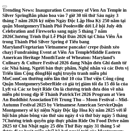
Skip
to
Trending News:
Inauguration Ceremony of Vien An Temple in
content
Silver Spring
Bắn pháo hoa vào 7 giờ 30 tối thứ Sáu ngày 3
tháng 7 năm 2026 kỷ niệm Ngày Độc Lập Hoa Kỳ 250 năm tại
quận Montgomery
Thành Phố Poolesville dời Lễ hội July 4th
Celebration and Fireworks sang ngày 5 tháng 7 năm
2026
Chương Trình Đại Lễ Phật Đản 2026 tại Chùa Viên Ân
trong Thành Phố Silver Spring ở Tiểu bang
Maryland
Vegetarian Vietnamese pancake/ crepe (bánh xèo
chay) Fundraising Event at Viên Ân Temple
Middle Eastern
American Heritage Month
Taste of Wheaton: Maryland’s
Culinary & Culture Festival 2026 đang Nhận đơn Ghi danh từ
các Nhà hàng, Người bán thực phẩm, Nghệ nhân và các Đơn vị
Triển lãm Cộng đồng
Hội nghị truyện tranh miễn phí
MoComCon thường niên lần thứ 10 của Thư viện Công cộng
Quận Montgomery
SoberRide có giá trị giảm tối đa 15 đô la của
Lyft và Các xe buýt Ride On là chương trình đưa đón về nhà
miễn phí trong dịp lễ Thánh Patrick
Tet 2026 Program at Vien
An Buddhist Association
Tết Trung Thu – Moon Festival – Mid-
Autumn Festival 2025 by Vietnamese American Service
Quận
Montgomery sẽ kỷ niệm Ngày Độc lập Hoa Kỳ năm 2025 với lễ
hội bắn pháo bông vào thứ sáu ngày 4 và thứ bảy ngày 5 tháng
7
Chương trình quyên góp thực phẩm Ride On Food Drive năm
2025 từ Chủ Nhật ngày 25 đến Thứ Bảy ngày 31 tháng 5 sẽ