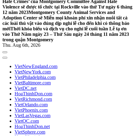
Hate Crimes’ của Montgomery Committee Against Hate
Violence sẽ được tổ chức tại Rockville vào thứ Tư ngày 6 tháng
12 năm 2023
Montgomery County Animal Services and
Adoption Center sẽ Miễn mọi khoản phí xin nhận nuôi tất cả
các loài thú vật vào đúng dịp nghỉ lễ cho đến khi có thông báo
mới
Thời khóa biểu và dịch vụ cho nghỉ lễ cuối tuần Lễ tạ ơn
vào Thứ Năm ngày 23 – Thứ Sáu ngày 24 tháng 11 năm 2023
trong quận Montgomery
Thu. Aug 6th, 2026
VietNewEngland.com
VietNewYork.com
VietPhiladelphia.com
VietBaltimore.com
VietDC.net
HoaThinhDon.com
VietRichmond.com
VietOrlando.com
VietPhoenix.com
VietLasVegas.com
VietOC.com
HoaThinhDon.net
VietSphere.com