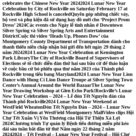
celebrates the Chinese New Year 2024
2024 Lunar New Year
Celebration by City of Rockville on Saturday February 17 at
Rockville High School is canceled
Quyên góp những chiếc váy,
bộ vest và phụ kiện đã sử dụng hay đồ mới cho ‘Project Prom
Dress’ 2024
Các events cho Ngày lễ tình nhân ở Downtown
Silver Spring và Silver Spring Arts and Entertainment
District
Cuộc thi video ‘Heads Up, Phones Dow’ của
Montgomery County Department of Transportation dành cho
thanh thiếu niên chấp nhận bài gửi đến hết ngày 29 tháng 2
năm 2024
2024 Lunar New Year Celebration at Kensington
Park Library
The City of Rockville Board of Supervisors of
Elections sẽ tổ chức diễn đàn thứ hai sau bầu cử để thảo luận
về cuộc bầu cử bỏ phiếu qua thư năm 2023 của Thành phố
Rockville trong tiểu bang Maryland
2024 Lunar New Year Lion
Dance with Hung Ci Lion Dance Troupe at Silver Spring Town
Center’s Annual Around the World Bazaar
The Lunar New
Year Drawing Workshop at Glen Echo Park!
Rockville’s Lunar
New Year Celebration – 2024 – Lễ đón Tết Nguyên đán của
Thành phố Rockville
2024 Lunar New Year Weekend at
WestField Wheaton
Đón Tết Nguyên Đán – 2024 – Lunar New
Year Celebration at WestField Montgomery Mall
Video clips Hội
Chợ Tết Xuân Vị Yêu Thương của Hội Từ Thiện Xá Lợi
2024
Chương trình Tự quản lý Bệnh tiểu đường miễn phí kéo
dài sáu tuần bắt đầu từ thứ Năm ngày 22 tháng 2 năm
2024
2024 – Tết Festival – Lunar New Year Festival – Hội Chợ