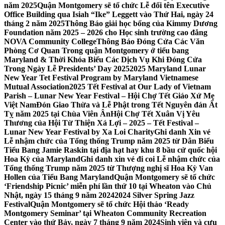
năm 2025
Quận Montgomery sẽ tổ chức Lễ đổi tên Executive
Office Building qua Isiah “Ike” Leggett vào Thứ Hai, ngày 24
tháng 2 năm 2025
Thông Báo giải học bổng của Kimmy Dương
Foundation năm 2025 – 2026 cho Học sinh trường cao đẳng
NOVA Community College
Thông Báo Đóng Cửa Các Văn
Phòng Cơ Quan Trong quận Montgomery ở tiểu bang
Maryland & Thời Khóa Biểu Các Dịch Vụ Khi Đóng Cửa
Trong Ngày Lễ Presidents’ Day 2025
2025 Maryland Lunar
New Year Tet Festival Program by Maryland Vietnamese
Mutual Association
2025 Tết Festival at Our Lady of Vietnam
Parish – Lunar New Year Festival – Hội Chợ Tết Giáo Xứ Mẹ
Việt Nam
Đón Giao Thừa và Lễ Phật trong Tết Nguyên đán Ất
Tỵ năm 2025 tại Chùa Viên Ân
Hội Chợ Tết Xuân Vị Yêu
Thương của Hội Từ Thiện Xá Lợi – 2025 – Tết Festival –
Lunar New Year Festival by Xa Loi Charity
Ghi danh Xin vé
Lễ nhậm chức của Tổng thống Trump năm 2025 từ Dân Biểu
Tiểu Bang Jamie Raskin tại địa hạt hay khu 8 bầu cử quốc hội
Hoa Kỳ của Maryland
Ghi danh xin vé đi coi Lễ nhậm chức của
Tổng thống Trump năm 2025 từ Thượng nghị sĩ Hoa Kỳ Van
Hollen của Tiểu Bang Maryland
Quận Montgomery sẽ tổ chức
‘Friendship Picnic’ miễn phí lần thứ 10 tại Wheaton vào Chủ
Nhật, ngày 15 tháng 9 năm 2024
2024 Silver Spring Jazz
Festival
Quận Montgomery sẽ tổ chức Hội thảo ‘Ready
Montgomery Seminar’ tại Wheaton Community Recreation
Center vào thứ Bảy, ngày 7 tháng 9 năm 2024
Sinh viên và cựu