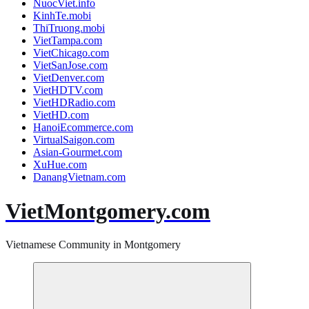
NuocViet.info
KinhTe.mobi
ThiTruong.mobi
VietTampa.com
VietChicago.com
VietSanJose.com
VietDenver.com
VietHDTV.com
VietHDRadio.com
VietHD.com
HanoiEcommerce.com
VirtualSaigon.com
Asian-Gourmet.com
XuHue.com
DanangVietnam.com
VietMontgomery.com
Vietnamese Community in Montgomery