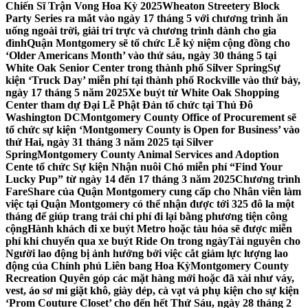
Chiến Sĩ Trận Vong Hoa Kỳ 2025
Wheaton Streetery Block
Party Series ra mắt vào ngày 17 tháng 5 với chương trình ăn
uống ngoài trời, giải trí trực và chương trình dành cho gia
đình
Quận Montgomery sẽ tổ chức Lễ kỷ niệm cộng đồng cho
‘Older Americans Month’ vào thứ sáu, ngày 30 tháng 5 tại
White Oak Senior Center trong thành phố Silver Spring
Sự
kiện ‘Truck Day’ miễn phí tại thành phố Rockville vào thứ bảy,
ngày 17 tháng 5 năm 2025
Xe buýt từ White Oak Shopping
Center tham dự Đại Lễ Phật Đản tổ chức tại Thủ Đô
Washington DC
Montgomery County Office of Procurement sẽ
tổ chức sự kiện ‘Montgomery County is Open for Business’ vào
thứ Hai, ngày 31 tháng 3 năm 2025 tại Silver
Spring
Montgomery County Animal Services and Adoption
Cente tổ chức Sự kiện Nhận nuôi Chó miễn phí “Find Your
Lucky Pup” từ ngày 14 đến 17 tháng 3 năm 2025
Chương trình
FareShare của Quận Montgomery cung cấp cho Nhân viên làm
việc tại Quận Montgomery có thể nhận được tới 325 đô la một
tháng để giúp trang trải chi phí đi lại bằng phương tiện công
cộng
Hành khách đi xe buýt Metro hoặc tàu hỏa sẽ được miễn
phí khi chuyển qua xe buýt Ride On trong ngày
Tài nguyên cho
Người lao động bị ảnh hưởng bởi việc cắt giảm lực lượng lao
động của Chính phủ Liên bang Hoa Kỳ
Montgomery County
Recreation Quyên góp các mặt hàng mới hoặc đã xài như váy,
vest, áo sơ mi giặt khô, giày dép, cà vạt và phụ kiện cho sự kiện
‘Prom Couture Closet’ cho đến hết Thứ Sáu, ngày 28 tháng 2