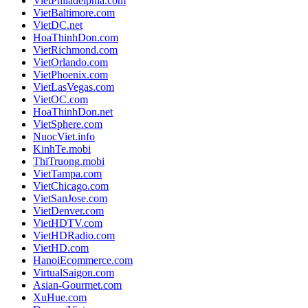
VietPhiladelphia.com
VietBaltimore.com
VietDC.net
HoaThinhDon.com
VietRichmond.com
VietOrlando.com
VietPhoenix.com
VietLasVegas.com
VietOC.com
HoaThinhDon.net
VietSphere.com
NuocViet.info
KinhTe.mobi
ThiTruong.mobi
VietTampa.com
VietChicago.com
VietSanJose.com
VietDenver.com
VietHDTV.com
VietHDRadio.com
VietHD.com
HanoiEcommerce.com
VirtualSaigon.com
Asian-Gourmet.com
XuHue.com