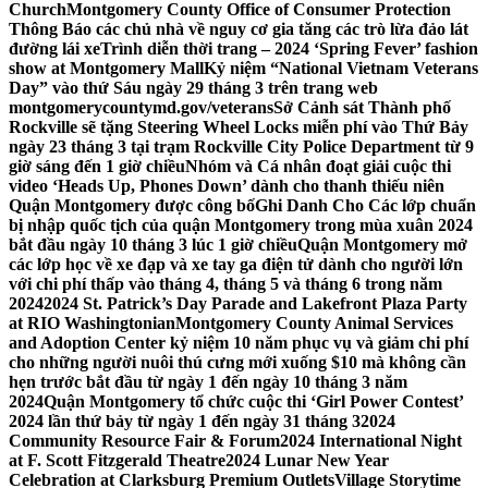
Church
Montgomery County Office of Consumer Protection
Thông Báo các chủ nhà về nguy cơ gia tăng các trò lừa đảo lát
đường lái xe
Trình diễn thời trang – 2024 ‘Spring Fever’ fashion
show at Montgomery Mall
Kỷ niệm “National Vietnam Veterans
Day” vào thứ Sáu ngày 29 tháng 3 trên trang web
montgomerycountymd.gov/veterans
Sở Cảnh sát Thành phố
Rockville sẽ tặng Steering Wheel Locks miễn phí vào Thứ Bảy
ngày 23 tháng 3 tại trạm Rockville City Police Department từ 9
giờ sáng đến 1 giờ chiều
Nhóm và Cá nhân đoạt giải cuộc thi
video ‘Heads Up, Phones Down’ dành cho thanh thiếu niên
Quận Montgomery được công bố
Ghi Danh Cho Các lớp chuẩn
bị nhập quốc tịch của quận Montgomery trong mùa xuân 2024
bắt đầu ngày 10 tháng 3 lúc 1 giờ chiều
Quận Montgomery mở
các lớp học về xe đạp và xe tay ga điện tử dành cho người lớn
với chi phí thấp vào tháng 4, tháng 5 và tháng 6 trong năm
2024
2024 St. Patrick’s Day Parade and Lakefront Plaza Party
at RIO Washingtonian
Montgomery County Animal Services
and Adoption Center kỷ niệm 10 năm phục vụ và giảm chi phí
cho những người nuôi thú cưng mới xuống $10 mà không cần
hẹn trước bắt đầu từ ngày 1 đến ngày 10 tháng 3 năm
2024
Quận Montgomery tổ chức cuộc thi ‘Girl Power Contest’
2024 lần thứ bảy từ ngày 1 đến ngày 31 tháng 3
2024
Community Resource Fair & Forum
2024 International Night
at F. Scott Fitzgerald Theatre
2024 Lunar New Year
Celebration at Clarksburg Premium Outlets
Village Storytime