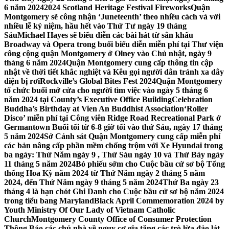
6 năm 2024
2024 Scotland Heritage Festival Fireworks
Quận
Montgomery sẽ công nhận ‘Juneteenth’ theo nhiều cách và với
nhiều lễ kỷ niệm, hầu hết vào Thứ Tư ngày 19 tháng
Sáu
Michael Hayes sẽ biểu diễn các bài hát từ sân khấu
Broadway và Opera trong buổi biểu diễn miễn phí tại Thư viện
công cộng quận Montgomery ở Olney vào Chủ nhật, ngày 9
tháng 6 năm 2024
Quận Montgomery cung cấp thông tin cập
nhật về thời tiết khắc nghiệt và Kêu gọi người dân tránh xa dây
điện bị rơi
Rockville’s Global Bites Fest 2024
Quận Montgomery
tổ chức buổi mở cửa cho người tìm việc vào ngày 5 tháng 6
năm 2024 tại County’s Executive Office Building
Celebration
Buddha’s Birthday at Vien An Buddhist Association
‘Roller
Disco’ miễn phí tại Công viên Ridge Road Recreational Park ở
Germantown Buổi tối từ 6-8 giờ tối vào thứ Sáu, ngày 17 tháng
5 năm 2024
Sở Cảnh sát Quận Montgomery cung cấp miễn phí
các bản nâng cấp phần mềm chống trộm với Xe Hyundai trong
ba ngày: Thứ Năm ngày 9 , Thứ Sáu ngày 10 và Thứ Bảy ngày
11 tháng 5 năm 2024
Bỏ phiếu sớm cho Cuộc bầu cử sơ bộ Tổng
thống Hoa Kỳ năm 2024 từ Thứ Năm ngày 2 tháng 5 năm
2024, đến Thứ Năm ngày 9 tháng 5 năm 2024
Thứ Ba ngày 23
tháng 4 là hạn chót Ghi Danh cho Cuộc bầu cử sơ bộ năm 2024
trong tiểu bang Maryland
Black April Commemoration 2024 by
Youth Ministry Of Our Lady of Vietnam Catholic
Church
Montgomery County Office of Consumer Protection
Thông Báo các chủ nhà về nguy cơ gia tăng các trò lừa đảo lát