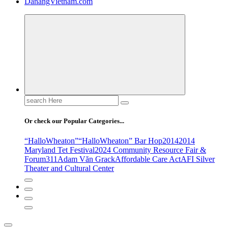
DanangVietnam.com
Search
for:
Or check our Popular Categories...
“HalloWheaton”
“HalloWheaton” Bar Hop
2014
2014
Maryland Tet Festival
2024 Community Resource Fair &
Forum
311
Adam Văn Grack
Affordable Care Act
AFI Silver
Theater and Cultural Center