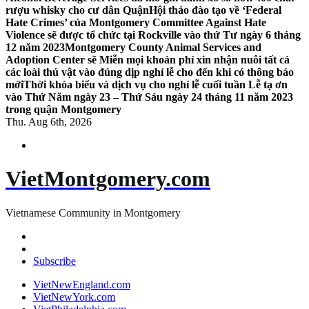
rượu whisky cho cư dân Quận
Hội thảo đào tạo về ‘Federal
Hate Crimes’ của Montgomery Committee Against Hate
Violence sẽ được tổ chức tại Rockville vào thứ Tư ngày 6 tháng
12 năm 2023
Montgomery County Animal Services and
Adoption Center sẽ Miễn mọi khoản phí xin nhận nuôi tất cả
các loài thú vật vào đúng dịp nghỉ lễ cho đến khi có thông báo
mới
Thời khóa biểu và dịch vụ cho nghỉ lễ cuối tuần Lễ tạ ơn
vào Thứ Năm ngày 23 – Thứ Sáu ngày 24 tháng 11 năm 2023
trong quận Montgomery
Thu. Aug 6th, 2026
VietMontgomery.com
Vietnamese Community in Montgomery
Subscribe
VietNewEngland.com
VietNewYork.com