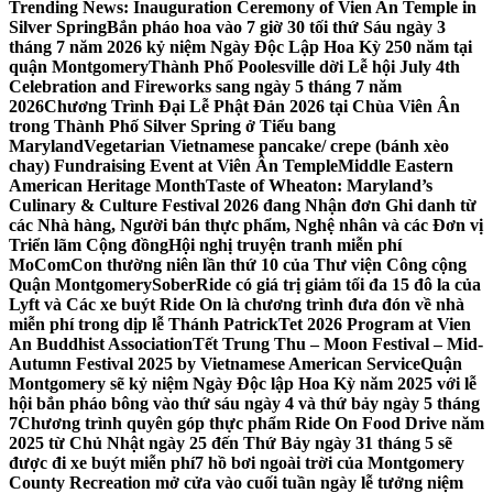
Trending News:
Inauguration Ceremony of Vien An Temple in
Silver Spring
Bắn pháo hoa vào 7 giờ 30 tối thứ Sáu ngày 3
tháng 7 năm 2026 kỷ niệm Ngày Độc Lập Hoa Kỳ 250 năm tại
quận Montgomery
Thành Phố Poolesville dời Lễ hội July 4th
Celebration and Fireworks sang ngày 5 tháng 7 năm
2026
Chương Trình Đại Lễ Phật Đản 2026 tại Chùa Viên Ân
trong Thành Phố Silver Spring ở Tiểu bang
Maryland
Vegetarian Vietnamese pancake/ crepe (bánh xèo
chay) Fundraising Event at Viên Ân Temple
Middle Eastern
American Heritage Month
Taste of Wheaton: Maryland’s
Culinary & Culture Festival 2026 đang Nhận đơn Ghi danh từ
các Nhà hàng, Người bán thực phẩm, Nghệ nhân và các Đơn vị
Triển lãm Cộng đồng
Hội nghị truyện tranh miễn phí
MoComCon thường niên lần thứ 10 của Thư viện Công cộng
Quận Montgomery
SoberRide có giá trị giảm tối đa 15 đô la của
Lyft và Các xe buýt Ride On là chương trình đưa đón về nhà
miễn phí trong dịp lễ Thánh Patrick
Tet 2026 Program at Vien
An Buddhist Association
Tết Trung Thu – Moon Festival – Mid-
Autumn Festival 2025 by Vietnamese American Service
Quận
Montgomery sẽ kỷ niệm Ngày Độc lập Hoa Kỳ năm 2025 với lễ
hội bắn pháo bông vào thứ sáu ngày 4 và thứ bảy ngày 5 tháng
7
Chương trình quyên góp thực phẩm Ride On Food Drive năm
2025 từ Chủ Nhật ngày 25 đến Thứ Bảy ngày 31 tháng 5 sẽ
được đi xe buýt miễn phí
7 hồ bơi ngoài trời của Montgomery
County Recreation mở cửa vào cuối tuần ngày lễ tưởng niệm