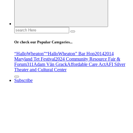
Search
for:
Or check our Popular Categories...
“HalloWheaton”
“HalloWheaton” Bar Hop
2014
2014
Maryland Tet Festival
2024 Community Resource Fair &
Forum
311
Adam Văn Grack
Affordable Care Act
AFI Silver
Theater and Cultural Center
Subscribe