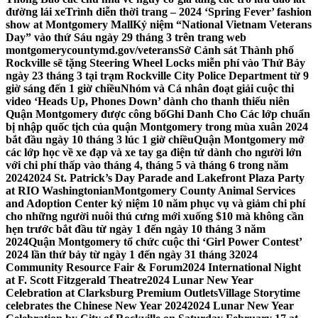
đường lái xe
Trình diễn thời trang – 2024 ‘Spring Fever’ fashion
show at Montgomery Mall
Kỷ niệm “National Vietnam Veterans
Day” vào thứ Sáu ngày 29 tháng 3 trên trang web
montgomerycountymd.gov/veterans
Sở Cảnh sát Thành phố
Rockville sẽ tặng Steering Wheel Locks miễn phí vào Thứ Bảy
ngày 23 tháng 3 tại trạm Rockville City Police Department từ 9
giờ sáng đến 1 giờ chiều
Nhóm và Cá nhân đoạt giải cuộc thi
video ‘Heads Up, Phones Down’ dành cho thanh thiếu niên
Quận Montgomery được công bố
Ghi Danh Cho Các lớp chuẩn
bị nhập quốc tịch của quận Montgomery trong mùa xuân 2024
bắt đầu ngày 10 tháng 3 lúc 1 giờ chiều
Quận Montgomery mở
các lớp học về xe đạp và xe tay ga điện tử dành cho người lớn
với chi phí thấp vào tháng 4, tháng 5 và tháng 6 trong năm
2024
2024 St. Patrick’s Day Parade and Lakefront Plaza Party
at RIO Washingtonian
Montgomery County Animal Services
and Adoption Center kỷ niệm 10 năm phục vụ và giảm chi phí
cho những người nuôi thú cưng mới xuống $10 mà không cần
hẹn trước bắt đầu từ ngày 1 đến ngày 10 tháng 3 năm
2024
Quận Montgomery tổ chức cuộc thi ‘Girl Power Contest’
2024 lần thứ bảy từ ngày 1 đến ngày 31 tháng 3
2024
Community Resource Fair & Forum
2024 International Night
at F. Scott Fitzgerald Theatre
2024 Lunar New Year
Celebration at Clarksburg Premium Outlets
Village Storytime
celebrates the Chinese New Year 2024
2024 Lunar New Year