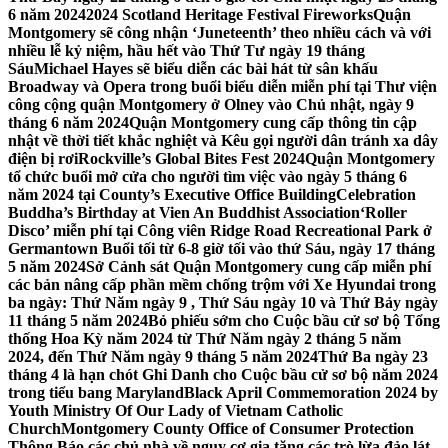
6 năm 2024
2024 Scotland Heritage Festival Fireworks
Quận
Montgomery sẽ công nhận ‘Juneteenth’ theo nhiều cách và với
nhiều lễ kỷ niệm, hầu hết vào Thứ Tư ngày 19 tháng
Sáu
Michael Hayes sẽ biểu diễn các bài hát từ sân khấu
Broadway và Opera trong buổi biểu diễn miễn phí tại Thư viện
công cộng quận Montgomery ở Olney vào Chủ nhật, ngày 9
tháng 6 năm 2024
Quận Montgomery cung cấp thông tin cập
nhật về thời tiết khắc nghiệt và Kêu gọi người dân tránh xa dây
điện bị rơi
Rockville’s Global Bites Fest 2024
Quận Montgomery
tổ chức buổi mở cửa cho người tìm việc vào ngày 5 tháng 6
năm 2024 tại County’s Executive Office Building
Celebration
Buddha’s Birthday at Vien An Buddhist Association
‘Roller
Disco’ miễn phí tại Công viên Ridge Road Recreational Park ở
Germantown Buổi tối từ 6-8 giờ tối vào thứ Sáu, ngày 17 tháng
5 năm 2024
Sở Cảnh sát Quận Montgomery cung cấp miễn phí
các bản nâng cấp phần mềm chống trộm với Xe Hyundai trong
ba ngày: Thứ Năm ngày 9 , Thứ Sáu ngày 10 và Thứ Bảy ngày
11 tháng 5 năm 2024
Bỏ phiếu sớm cho Cuộc bầu cử sơ bộ Tổng
thống Hoa Kỳ năm 2024 từ Thứ Năm ngày 2 tháng 5 năm
2024, đến Thứ Năm ngày 9 tháng 5 năm 2024
Thứ Ba ngày 23
tháng 4 là hạn chót Ghi Danh cho Cuộc bầu cử sơ bộ năm 2024
trong tiểu bang Maryland
Black April Commemoration 2024 by
Youth Ministry Of Our Lady of Vietnam Catholic
Church
Montgomery County Office of Consumer Protection
Thông Báo các chủ nhà về nguy cơ gia tăng các trò lừa đảo lát