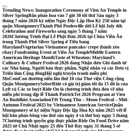
Skip
to
Trending News:
Inauguration Ceremony of Vien An Temple in
content
Silver Spring
Bắn pháo hoa vào 7 giờ 30 tối thứ Sáu ngày 3
tháng 7 năm 2026 kỷ niệm Ngày Độc Lập Hoa Kỳ 250 năm tại
quận Montgomery
Thành Phố Poolesville dời Lễ hội July 4th
Celebration and Fireworks sang ngày 5 tháng 7 năm
2026
Chương Trình Đại Lễ Phật Đản 2026 tại Chùa Viên Ân
trong Thành Phố Silver Spring ở Tiểu bang
Maryland
Vegetarian Vietnamese pancake/ crepe (bánh xèo
chay) Fundraising Event at Viên Ân Temple
Middle Eastern
American Heritage Month
Taste of Wheaton: Maryland’s
Culinary & Culture Festival 2026 đang Nhận đơn Ghi danh từ
các Nhà hàng, Người bán thực phẩm, Nghệ nhân và các Đơn vị
Triển lãm Cộng đồng
Hội nghị truyện tranh miễn phí
MoComCon thường niên lần thứ 10 của Thư viện Công cộng
Quận Montgomery
SoberRide có giá trị giảm tối đa 15 đô la của
Lyft và Các xe buýt Ride On là chương trình đưa đón về nhà
miễn phí trong dịp lễ Thánh Patrick
Tet 2026 Program at Vien
An Buddhist Association
Tết Trung Thu – Moon Festival – Mid-
Autumn Festival 2025 by Vietnamese American Service
Quận
Montgomery sẽ kỷ niệm Ngày Độc lập Hoa Kỳ năm 2025 với lễ
hội bắn pháo bông vào thứ sáu ngày 4 và thứ bảy ngày 5 tháng
7
Chương trình quyên góp thực phẩm Ride On Food Drive năm
2025 từ Chủ Nhật ngày 25 đến Thứ Bảy ngày 31 tháng 5 sẽ