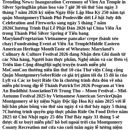
Trending News:
Inauguration Ceremony of Vien An Temple in
Silver Spring
Bắn pháo hoa vào 7 giờ 30 tối thứ Sáu ngày 3
tháng 7 năm 2026 kỷ niệm Ngày Độc Lập Hoa Kỳ 250 năm tại
quận Montgomery
Thành Phố Poolesville dời Lễ hội July 4th
Celebration and Fireworks sang ngày 5 tháng 7 năm
2026
Chương Trình Đại Lễ Phật Đản 2026 tại Chùa Viên Ân
trong Thành Phố Silver Spring ở Tiểu bang
Maryland
Vegetarian Vietnamese pancake/ crepe (bánh xèo
chay) Fundraising Event at Viên Ân Temple
Middle Eastern
American Heritage Month
Taste of Wheaton: Maryland’s
Culinary & Culture Festival 2026 đang Nhận đơn Ghi danh từ
các Nhà hàng, Người bán thực phẩm, Nghệ nhân và các Đơn vị
Triển lãm Cộng đồng
Hội nghị truyện tranh miễn phí
MoComCon thường niên lần thứ 10 của Thư viện Công cộng
Quận Montgomery
SoberRide có giá trị giảm tối đa 15 đô la của
Lyft và Các xe buýt Ride On là chương trình đưa đón về nhà
miễn phí trong dịp lễ Thánh Patrick
Tet 2026 Program at Vien
An Buddhist Association
Tết Trung Thu – Moon Festival – Mid-
Autumn Festival 2025 by Vietnamese American Service
Quận
Montgomery sẽ kỷ niệm Ngày Độc lập Hoa Kỳ năm 2025 với lễ
hội bắn pháo bông vào thứ sáu ngày 4 và thứ bảy ngày 5 tháng
7
Chương trình quyên góp thực phẩm Ride On Food Drive năm
2025 từ Chủ Nhật ngày 25 đến Thứ Bảy ngày 31 tháng 5 sẽ
được đi xe buýt miễn phí
7 hồ bơi ngoài trời của Montgomery
County Recreation mở cửa vào cuối tuần ngày lễ tưởng niệm