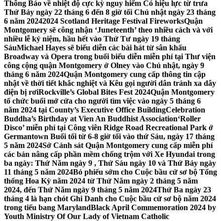
Thông Báo về nhiệt độ cực kỳ nguy hiểm Có hiệu lực từ trưa
Thứ Bảy ngày 22 tháng 6 đến 8 giờ tối Chủ nhật ngày 23 tháng
6 năm 2024
2024 Scotland Heritage Festival Fireworks
Quận
Montgomery sẽ công nhận ‘Juneteenth’ theo nhiều cách và với
nhiều lễ kỷ niệm, hầu hết vào Thứ Tư ngày 19 tháng
Sáu
Michael Hayes sẽ biểu diễn các bài hát từ sân khấu
Broadway và Opera trong buổi biểu diễn miễn phí tại Thư viện
công cộng quận Montgomery ở Olney vào Chủ nhật, ngày 9
tháng 6 năm 2024
Quận Montgomery cung cấp thông tin cập
nhật về thời tiết khắc nghiệt và Kêu gọi người dân tránh xa dây
điện bị rơi
Rockville’s Global Bites Fest 2024
Quận Montgomery
tổ chức buổi mở cửa cho người tìm việc vào ngày 5 tháng 6
năm 2024 tại County’s Executive Office Building
Celebration
Buddha’s Birthday at Vien An Buddhist Association
‘Roller
Disco’ miễn phí tại Công viên Ridge Road Recreational Park ở
Germantown Buổi tối từ 6-8 giờ tối vào thứ Sáu, ngày 17 tháng
5 năm 2024
Sở Cảnh sát Quận Montgomery cung cấp miễn phí
các bản nâng cấp phần mềm chống trộm với Xe Hyundai trong
ba ngày: Thứ Năm ngày 9 , Thứ Sáu ngày 10 và Thứ Bảy ngày
11 tháng 5 năm 2024
Bỏ phiếu sớm cho Cuộc bầu cử sơ bộ Tổng
thống Hoa Kỳ năm 2024 từ Thứ Năm ngày 2 tháng 5 năm
2024, đến Thứ Năm ngày 9 tháng 5 năm 2024
Thứ Ba ngày 23
tháng 4 là hạn chót Ghi Danh cho Cuộc bầu cử sơ bộ năm 2024
trong tiểu bang Maryland
Black April Commemoration 2024 by
Youth Ministry Of Our Lady of Vietnam Catholic