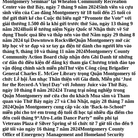
Montgomery Seminar’ tại Wheaton Community Recreation
Center vào thứ Bảy, ngày 7 tháng 9 năm 2024
Sinh viên và cựu
sinh viên của Cao đẳng Montgomery từ 18 tuổi đến 25 tuổi có
thể gửi thiết kế cho Cuộc thi biểu ngữ “Promote the Vote” với
giải thưởng 1.500 đô la khi gửi trước thứ Sáu, ngày 13 tháng 9
năm 2024
Buổi lễ tưởng niệm Ngày Quốc tế Nhận thức về Sử
dụng Thuốc quá liều và thắp nến vào thứ Năm ngày 29 tháng 8
năm 2024 tại Downtown Rockville
Quận Montgomery mở các
lớp học về xe đạp và xe tay ga điện tử dành cho người lớn vào
tháng 9, tháng 10 và tháng 11 năm 2024
Montgomery County
Community Action Board chấp nhận đơn Ghi Danh từ những
cư dân đủ điều kiện để đăng ký tham gia Chương trình đào tạo
vận động chính sách miễn phí
Thư viện Công cộng Brigadier
General Charles E. McGee Library trọng Quận Montgomery tổ
chức Lễ hội Âm nhạc Thân thiện với Gia đình, Miễn phí ‘Just
for the Record-A Vinyl Day’ với Johnny Juice vào Thứ Bảy,
ngày 10 tháng 8 năm 2024
24 Trang trại nông nghiệp trong
Quận Montgomery mở cửa cho du khách Mua sắm và Tham
quan vào Thứ Bảy ngày 27 và Chủ Nhật, ngày 28 tháng 7 năm
2024
Quận Montgomery cung cấp vắc-xin ‘Back-to-School’’
miễn phí cho trẻ em trong độ tuổi đi học tại nhiều địa điểm cho
đến cuối tháng 9
“Afro-Latin Dance Party” miễn phí tại
Veterans Plaza ở Silver Spring sẽ tổ chức từ 7 giờ tối cho đến 9
giờ tối vào ngày 16 tháng 7 năm 2024
Montgomery County
Office of Emergency Management and Homeland Security