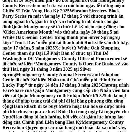
được đi xe buýt miễn phí
7 hồ bơi ngoài trời của Montgomery
County Recreation mở cửa vào cuối tuần ngày lễ tưởng niệm
Chiến Sĩ Trận Vong Hoa Kỳ 2025
Wheaton Streetery Block
Party Series ra mắt vào ngày 17 tháng 5 với chương trình ăn
uống ngoài trời, giải trí trực và chương trình dành cho gia
đình
Quận Montgomery sẽ tổ chức Lễ kỷ niệm cộng đồng cho
‘Older Americans Month’ vào thứ sáu, ngày 30 tháng 5 tại
White Oak Senior Center trong thành phố Silver Spring
Sự
kiện ‘Truck Day’ miễn phí tại thành phố Rockville vào thứ bảy,
ngày 17 tháng 5 năm 2025
Xe buýt từ White Oak Shopping
Center tham dự Đại Lễ Phật Đản tổ chức tại Thủ Đô
Washington DC
Montgomery County Office of Procurement sẽ
tổ chức sự kiện ‘Montgomery County is Open for Business’ vào
thứ Hai, ngày 31 tháng 3 năm 2025 tại Silver
Spring
Montgomery County Animal Services and Adoption
Cente tổ chức Sự kiện Nhận nuôi Chó miễn phí “Find Your
Lucky Pup” từ ngày 14 đến 17 tháng 3 năm 2025
Chương trình
FareShare của Quận Montgomery cung cấp cho Nhân viên làm
việc tại Quận Montgomery có thể nhận được tới 325 đô la một
tháng để giúp trang trải chi phí đi lại bằng phương tiện công
cộng
Hành khách đi xe buýt Metro hoặc tàu hỏa sẽ được miễn
phí khi chuyển qua xe buýt Ride On trong ngày
Tài nguyên cho
Người lao động bị ảnh hưởng bởi việc cắt giảm lực lượng lao
động của Chính phủ Liên bang Hoa Kỳ
Montgomery County
Recreation Quyên góp các mặt hàng mới hoặc đã xài như váy,