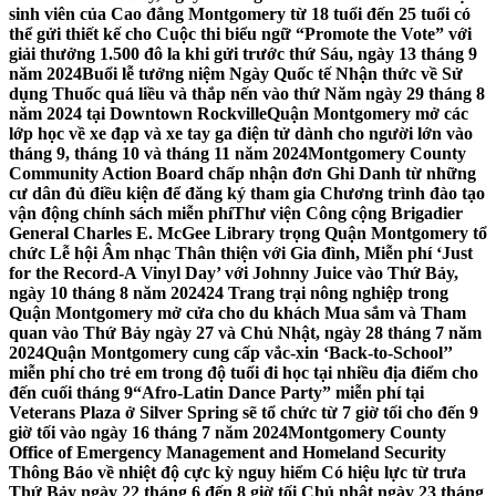
sinh viên của Cao đẳng Montgomery từ 18 tuổi đến 25 tuổi có
thể gửi thiết kế cho Cuộc thi biểu ngữ “Promote the Vote” với
giải thưởng 1.500 đô la khi gửi trước thứ Sáu, ngày 13 tháng 9
năm 2024
Buổi lễ tưởng niệm Ngày Quốc tế Nhận thức về Sử
dụng Thuốc quá liều và thắp nến vào thứ Năm ngày 29 tháng 8
năm 2024 tại Downtown Rockville
Quận Montgomery mở các
lớp học về xe đạp và xe tay ga điện tử dành cho người lớn vào
tháng 9, tháng 10 và tháng 11 năm 2024
Montgomery County
Community Action Board chấp nhận đơn Ghi Danh từ những
cư dân đủ điều kiện để đăng ký tham gia Chương trình đào tạo
vận động chính sách miễn phí
Thư viện Công cộng Brigadier
General Charles E. McGee Library trọng Quận Montgomery tổ
chức Lễ hội Âm nhạc Thân thiện với Gia đình, Miễn phí ‘Just
for the Record-A Vinyl Day’ với Johnny Juice vào Thứ Bảy,
ngày 10 tháng 8 năm 2024
24 Trang trại nông nghiệp trong
Quận Montgomery mở cửa cho du khách Mua sắm và Tham
quan vào Thứ Bảy ngày 27 và Chủ Nhật, ngày 28 tháng 7 năm
2024
Quận Montgomery cung cấp vắc-xin ‘Back-to-School’’
miễn phí cho trẻ em trong độ tuổi đi học tại nhiều địa điểm cho
đến cuối tháng 9
“Afro-Latin Dance Party” miễn phí tại
Veterans Plaza ở Silver Spring sẽ tổ chức từ 7 giờ tối cho đến 9
giờ tối vào ngày 16 tháng 7 năm 2024
Montgomery County
Office of Emergency Management and Homeland Security
Thông Báo về nhiệt độ cực kỳ nguy hiểm Có hiệu lực từ trưa
Thứ Bảy ngày 22 tháng 6 đến 8 giờ tối Chủ nhật ngày 23 tháng