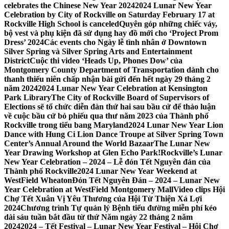
celebrates the Chinese New Year 2024
2024 Lunar New Year
Celebration by City of Rockville on Saturday February 17 at
Rockville High School is canceled
Quyên góp những chiếc váy,
bộ vest và phụ kiện đã sử dụng hay đồ mới cho ‘Project Prom
Dress’ 2024
Các events cho Ngày lễ tình nhân ở Downtown
Silver Spring và Silver Spring Arts and Entertainment
District
Cuộc thi video ‘Heads Up, Phones Dow’ của
Montgomery County Department of Transportation dành cho
thanh thiếu niên chấp nhận bài gửi đến hết ngày 29 tháng 2
năm 2024
2024 Lunar New Year Celebration at Kensington
Park Library
The City of Rockville Board of Supervisors of
Elections sẽ tổ chức diễn đàn thứ hai sau bầu cử để thảo luận
về cuộc bầu cử bỏ phiếu qua thư năm 2023 của Thành phố
Rockville trong tiểu bang Maryland
2024 Lunar New Year Lion
Dance with Hung Ci Lion Dance Troupe at Silver Spring Town
Center’s Annual Around the World Bazaar
The Lunar New
Year Drawing Workshop at Glen Echo Park!
Rockville’s Lunar
New Year Celebration – 2024 – Lễ đón Tết Nguyên đán của
Thành phố Rockville
2024 Lunar New Year Weekend at
WestField Wheaton
Đón Tết Nguyên Đán – 2024 – Lunar New
Year Celebration at WestField Montgomery Mall
Video clips Hội
Chợ Tết Xuân Vị Yêu Thương của Hội Từ Thiện Xá Lợi
2024
Chương trình Tự quản lý Bệnh tiểu đường miễn phí kéo
dài sáu tuần bắt đầu từ thứ Năm ngày 22 tháng 2 năm
2024
2024 – Tết Festival – Lunar New Year Festival – Hội Chợ