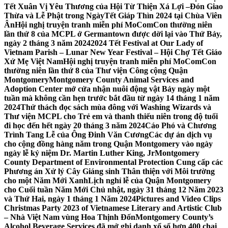
Tết Xuân Vị Yêu Thương của Hội Từ Thiện Xá Lợi –
Đón Giao
Thừa và Lễ Phật trong NgàyTết Giáp Thìn 2024 tại Chùa Viên
Ân
Hội nghị truyện tranh miễn phí MoComCon thường niên
lần thứ 8 của MCPL ở Germantown được dời lại vào Thứ Bảy,
ngày 2 tháng 3 năm 2024
2024 Tết Festival at Our Lady of
Vietnam Parish – Lunar New Year Festival – Hội Chợ Tết Giáo
Xứ Mẹ Việt Nam
Hội nghị truyện tranh miễn phí MoComCon
thường niên lần thứ 8 của Thư viện Công cộng Quận
Montgomery
Montgomery County Animal Services and
Adoption Center mở cửa nhận nuôi động vật Bảy ngày một
tuần mà không cần hẹn trước bắt đầu từ ngày 14 tháng 1 năm
2024
Thử thách đọc sách mùa đông với Washing Wizards và
Thư viện MCPL cho Trẻ em và thanh thiếu niên trong độ tuổi
đi học đến hết ngày 20 tháng 3 năm 2024
Cáo Phó và Chương
Trình Tang Lễ của Ông Đinh Văn Cương
Các dự án dịch vụ
cho cộng đồng hàng năm trong Quận Montgomery vào ngày
ngày lễ kỷ niệm Dr. Martin Luther King, Jr
Montgomery
County Department of Environmental Protection Cung cấp các
Phương án Xử lý Cây Giáng sinh Thân thiện với Môi trường
cho một Năm Mới Xanh
Lịch nghỉ lễ của Quận Montgomery
cho Cuối tuần Năm Mới Chủ nhật, ngày 31 tháng 12 Năm 2023
và Thứ Hai, ngày 1 tháng 1 Năm 2024
Pictures and Video Clips
Christmas Party 2023 of Vietnamese Literary and Artistic Club
– Nhà Việt Nam vùng Hoa Thịnh Đốn
Montgomery County’s
Alcohol Beverage Services đã mở ghi danh xổ số hơn 400 chai