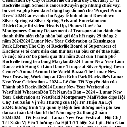
Celebration by City of Rockville on Saturday February 17 at
Rockville High School is canceled
Quyên góp những chiếc váy,
bộ vest và phụ kiện đã sử dụng hay đồ mới cho ‘Project Prom
Dress’ 2024
Các events cho Ngày lễ tình nhân ở Downtown
Silver Spring và Silver Spring Arts and Entertainment
District
Cuộc thi video ‘Heads Up, Phones Dow’ của
Montgomery County Department of Transportation dành cho
thanh thiếu niên chấp nhận bài gửi đến hết ngày 29 tháng 2
năm 2024
2024 Lunar New Year Celebration at Kensington
Park Library
The City of Rockville Board of Supervisors of
Elections sẽ tổ chức diễn đàn thứ hai sau bầu cử để thảo luận
về cuộc bầu cử bỏ phiếu qua thư năm 2023 của Thành phố
Rockville trong tiểu bang Maryland
2024 Lunar New Year Lion
Dance with Hung Ci Lion Dance Troupe at Silver Spring Town
Center’s Annual Around the World Bazaar
The Lunar New
Year Drawing Workshop at Glen Echo Park!
Rockville’s Lunar
New Year Celebration – 2024 – Lễ đón Tết Nguyên đán của
Thành phố Rockville
2024 Lunar New Year Weekend at
WestField Wheaton
Đón Tết Nguyên Đán – 2024 – Lunar New
Year Celebration at WestField Montgomery Mall
Video clips Hội
Chợ Tết Xuân Vị Yêu Thương của Hội Từ Thiện Xá Lợi
2024
Chương trình Tự quản lý Bệnh tiểu đường miễn phí kéo
dài sáu tuần bắt đầu từ thứ Năm ngày 22 tháng 2 năm
2024
2024 – Tết Festival – Lunar New Year Festival – Hội Chợ
Tết Xuân Vị Yêu Thương của Hội Từ Thiện Xá Lợi –
Đón Giao