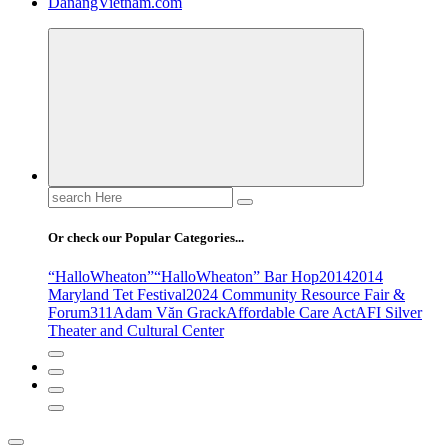
DanangVietnam.com
Search
for:
Or check our Popular Categories...
“HalloWheaton”
“HalloWheaton” Bar Hop
2014
2014
Maryland Tet Festival
2024 Community Resource Fair &
Forum
311
Adam Văn Grack
Affordable Care Act
AFI Silver
Theater and Cultural Center