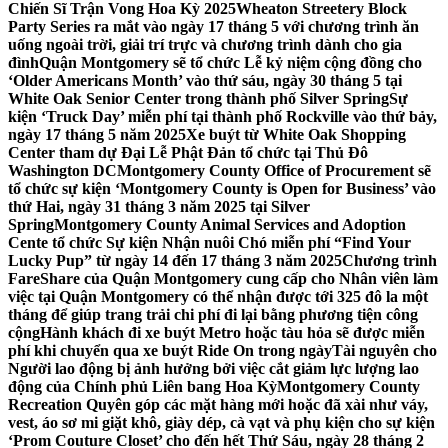
Chiến Sĩ Trận Vong Hoa Kỳ 2025
Wheaton Streetery Block
Party Series ra mắt vào ngày 17 tháng 5 với chương trình ăn
uống ngoài trời, giải trí trực và chương trình dành cho gia
đình
Quận Montgomery sẽ tổ chức Lễ kỷ niệm cộng đồng cho
‘Older Americans Month’ vào thứ sáu, ngày 30 tháng 5 tại
White Oak Senior Center trong thành phố Silver Spring
Sự
kiện ‘Truck Day’ miễn phí tại thành phố Rockville vào thứ bảy,
ngày 17 tháng 5 năm 2025
Xe buýt từ White Oak Shopping
Center tham dự Đại Lễ Phật Đản tổ chức tại Thủ Đô
Washington DC
Montgomery County Office of Procurement sẽ
tổ chức sự kiện ‘Montgomery County is Open for Business’ vào
thứ Hai, ngày 31 tháng 3 năm 2025 tại Silver
Spring
Montgomery County Animal Services and Adoption
Cente tổ chức Sự kiện Nhận nuôi Chó miễn phí “Find Your
Lucky Pup” từ ngày 14 đến 17 tháng 3 năm 2025
Chương trình
FareShare của Quận Montgomery cung cấp cho Nhân viên làm
việc tại Quận Montgomery có thể nhận được tới 325 đô la một
tháng để giúp trang trải chi phí đi lại bằng phương tiện công
cộng
Hành khách đi xe buýt Metro hoặc tàu hỏa sẽ được miễn
phí khi chuyển qua xe buýt Ride On trong ngày
Tài nguyên cho
Người lao động bị ảnh hưởng bởi việc cắt giảm lực lượng lao
động của Chính phủ Liên bang Hoa Kỳ
Montgomery County
Recreation Quyên góp các mặt hàng mới hoặc đã xài như váy,
vest, áo sơ mi giặt khô, giày dép, cà vạt và phụ kiện cho sự kiện
‘Prom Couture Closet’ cho đến hết Thứ Sáu, ngày 28 tháng 2