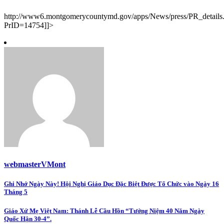
http://www6.montgomerycountymd.gov/apps/News/press/PR_details
PrID=14754]]>
webmasterVMont
Post
Ghi Nhớ Ngày Này! Hội Nghị Giáo Dục Đặc Biệt Được Tổ Chức vào Ngày 16
Tháng 5
navigation
Giáo Xứ Mẹ Việt Nam: Thánh Lễ Cầu Hồn “Tưởng Niệm 40 Năm Ngày
Quốc Hận 30-4”.