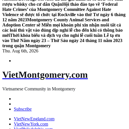
rượu whisky cho cư dân Quận
Hội thảo đào tạo về ‘Federal
Hate Crimes’ của Montgomery Committee Against Hate
Violence sẽ được tổ chức tại Rockville vào thứ Tư ngày 6 tháng
12 năm 2023
Montgomery County Animal Services and
Adoption Center sẽ Miễn mọi khoản phí xin nhận nuôi tất cả
các loài thú vật vào đúng dịp nghỉ lễ cho đến khi có thông báo
mới
Thời khóa biểu và dịch vụ cho nghỉ lễ cuối tuần Lễ tạ ơn
vào Thứ Năm ngày 23 – Thứ Sáu ngày 24 tháng 11 năm 2023
trong quận Montgomery
Thu. Aug 6th, 2026
VietMontgomery.com
Vietnamese Community in Montgomery
Subscribe
VietNewEngland.com
VietNewYork.com