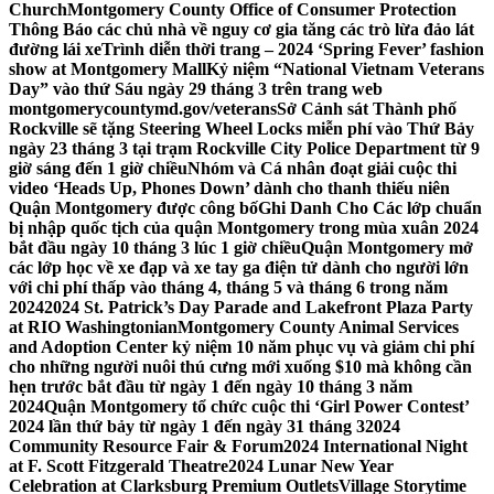
Church
Montgomery County Office of Consumer Protection
Thông Báo các chủ nhà về nguy cơ gia tăng các trò lừa đảo lát
đường lái xe
Trình diễn thời trang – 2024 ‘Spring Fever’ fashion
show at Montgomery Mall
Kỷ niệm “National Vietnam Veterans
Day” vào thứ Sáu ngày 29 tháng 3 trên trang web
montgomerycountymd.gov/veterans
Sở Cảnh sát Thành phố
Rockville sẽ tặng Steering Wheel Locks miễn phí vào Thứ Bảy
ngày 23 tháng 3 tại trạm Rockville City Police Department từ 9
giờ sáng đến 1 giờ chiều
Nhóm và Cá nhân đoạt giải cuộc thi
video ‘Heads Up, Phones Down’ dành cho thanh thiếu niên
Quận Montgomery được công bố
Ghi Danh Cho Các lớp chuẩn
bị nhập quốc tịch của quận Montgomery trong mùa xuân 2024
bắt đầu ngày 10 tháng 3 lúc 1 giờ chiều
Quận Montgomery mở
các lớp học về xe đạp và xe tay ga điện tử dành cho người lớn
với chi phí thấp vào tháng 4, tháng 5 và tháng 6 trong năm
2024
2024 St. Patrick’s Day Parade and Lakefront Plaza Party
at RIO Washingtonian
Montgomery County Animal Services
and Adoption Center kỷ niệm 10 năm phục vụ và giảm chi phí
cho những người nuôi thú cưng mới xuống $10 mà không cần
hẹn trước bắt đầu từ ngày 1 đến ngày 10 tháng 3 năm
2024
Quận Montgomery tổ chức cuộc thi ‘Girl Power Contest’
2024 lần thứ bảy từ ngày 1 đến ngày 31 tháng 3
2024
Community Resource Fair & Forum
2024 International Night
at F. Scott Fitzgerald Theatre
2024 Lunar New Year
Celebration at Clarksburg Premium Outlets
Village Storytime