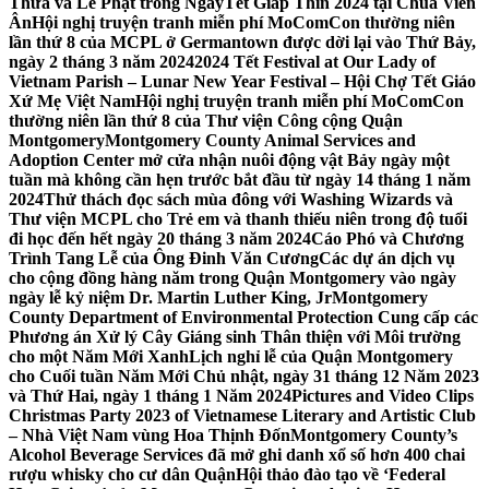
Thừa và Lễ Phật trong NgàyTết Giáp Thìn 2024 tại Chùa Viên
Ân
Hội nghị truyện tranh miễn phí MoComCon thường niên
lần thứ 8 của MCPL ở Germantown được dời lại vào Thứ Bảy,
ngày 2 tháng 3 năm 2024
2024 Tết Festival at Our Lady of
Vietnam Parish – Lunar New Year Festival – Hội Chợ Tết Giáo
Xứ Mẹ Việt Nam
Hội nghị truyện tranh miễn phí MoComCon
thường niên lần thứ 8 của Thư viện Công cộng Quận
Montgomery
Montgomery County Animal Services and
Adoption Center mở cửa nhận nuôi động vật Bảy ngày một
tuần mà không cần hẹn trước bắt đầu từ ngày 14 tháng 1 năm
2024
Thử thách đọc sách mùa đông với Washing Wizards và
Thư viện MCPL cho Trẻ em và thanh thiếu niên trong độ tuổi
đi học đến hết ngày 20 tháng 3 năm 2024
Cáo Phó và Chương
Trình Tang Lễ của Ông Đinh Văn Cương
Các dự án dịch vụ
cho cộng đồng hàng năm trong Quận Montgomery vào ngày
ngày lễ kỷ niệm Dr. Martin Luther King, Jr
Montgomery
County Department of Environmental Protection Cung cấp các
Phương án Xử lý Cây Giáng sinh Thân thiện với Môi trường
cho một Năm Mới Xanh
Lịch nghỉ lễ của Quận Montgomery
cho Cuối tuần Năm Mới Chủ nhật, ngày 31 tháng 12 Năm 2023
và Thứ Hai, ngày 1 tháng 1 Năm 2024
Pictures and Video Clips
Christmas Party 2023 of Vietnamese Literary and Artistic Club
– Nhà Việt Nam vùng Hoa Thịnh Đốn
Montgomery County’s
Alcohol Beverage Services đã mở ghi danh xổ số hơn 400 chai
rượu whisky cho cư dân Quận
Hội thảo đào tạo về ‘Federal