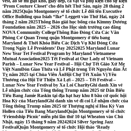
vest, áo sơ mi giặt khô, giày dép, cà vạt và phụ kiện cho sự kiện
‘Prom Couture Closet’ cho đến hết Thứ Sáu, ngày 28 tháng 2
năm 2025
Quận Montgomery sẽ tổ chức Lễ đổi tên Executive
Office Building qua Isiah “Ike” Leggett vào Thứ Hai, ngày 24
tháng 2 năm 2025
Thông Báo giải học bổng của Kimmy Dương
Foundation năm 2025 – 2026 cho Học sinh trường cao đẳng
NOVA Community College
Thông Báo Đóng Cửa Các Văn
Phòng Cơ Quan Trong quận Montgomery ở tiểu bang
Maryland & Thời Khóa Biểu Các Dịch Vụ Khi Đóng Cửa
Trong Ngày Lễ Presidents’ Day 2025
2025 Maryland Lunar
New Year Tet Festival Program by Maryland Vietnamese
Mutual Association
2025 Tết Festival at Our Lady of Vietnam
Parish – Lunar New Year Festival – Hội Chợ Tết Giáo Xứ Mẹ
Việt Nam
Đón Giao Thừa và Lễ Phật trong Tết Nguyên đán Ất
Tỵ năm 2025 tại Chùa Viên Ân
Hội Chợ Tết Xuân Vị Yêu
Thương của Hội Từ Thiện Xá Lợi – 2025 – Tết Festival –
Lunar New Year Festival by Xa Loi Charity
Ghi danh Xin vé
Lễ nhậm chức của Tổng thống Trump năm 2025 từ Dân Biểu
Tiểu Bang Jamie Raskin tại địa hạt hay khu 8 bầu cử quốc hội
Hoa Kỳ của Maryland
Ghi danh xin vé đi coi Lễ nhậm chức của
Tổng thống Trump năm 2025 từ Thượng nghị sĩ Hoa Kỳ Van
Hollen của Tiểu Bang Maryland
Quận Montgomery sẽ tổ chức
‘Friendship Picnic’ miễn phí lần thứ 10 tại Wheaton vào Chủ
Nhật, ngày 15 tháng 9 năm 2024
2024 Silver Spring Jazz
Festival
Quận Montgomery sẽ tổ chức Hội thảo ‘Ready