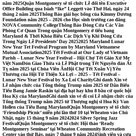
năm 2025
Quận Montgomery sẽ tổ chức Lễ đổi tên Executive
Office Building qua Isiah “Ike” Leggett vào Thứ Hai, ngày 24
tháng 2 năm 2025
Thông Báo giải học bổng của Kimmy Dương
Foundation năm 2025 – 2026 cho Học sinh trường cao đẳng
NOVA Community College
Thông Báo Đóng Cửa Các Văn
Phòng Cơ Quan Trong quận Montgomery ở tiểu bang
Maryland & Thời Khóa Biểu Các Dịch Vụ Khi Đóng Cửa
Trong Ngày Lễ Presidents’ Day 2025
2025 Maryland Lunar
New Year Tet Festival Program by Maryland Vietnamese
Mutual Association
2025 Tết Festival at Our Lady of Vietnam
Parish – Lunar New Year Festival – Hội Chợ Tết Giáo Xứ Mẹ
Việt Nam
Đón Giao Thừa và Lễ Phật trong Tết Nguyên đán Ất
Tỵ năm 2025 tại Chùa Viên Ân
Hội Chợ Tết Xuân Vị Yêu
Thương của Hội Từ Thiện Xá Lợi – 2025 – Tết Festival –
Lunar New Year Festival by Xa Loi Charity
Ghi danh Xin vé
Lễ nhậm chức của Tổng thống Trump năm 2025 từ Dân Biểu
Tiểu Bang Jamie Raskin tại địa hạt hay khu 8 bầu cử quốc hội
Hoa Kỳ của Maryland
Ghi danh xin vé đi coi Lễ nhậm chức của
Tổng thống Trump năm 2025 từ Thượng nghị sĩ Hoa Kỳ Van
Hollen của Tiểu Bang Maryland
Quận Montgomery sẽ tổ chức
‘Friendship Picnic’ miễn phí lần thứ 10 tại Wheaton vào Chủ
Nhật, ngày 15 tháng 9 năm 2024
2024 Silver Spring Jazz
Festival
Quận Montgomery sẽ tổ chức Hội thảo ‘Ready
Montgomery Seminar’ tại Wheaton Community Recreation
Center vào thứ Bảy, ngày 7 tháng 9 năm 2024
Sinh viên và cựu