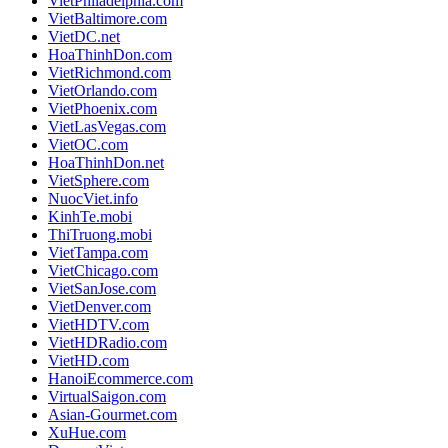
VietPhiladelphia.com
VietBaltimore.com
VietDC.net
HoaThinhDon.com
VietRichmond.com
VietOrlando.com
VietPhoenix.com
VietLasVegas.com
VietOC.com
HoaThinhDon.net
VietSphere.com
NuocViet.info
KinhTe.mobi
ThiTruong.mobi
VietTampa.com
VietChicago.com
VietSanJose.com
VietDenver.com
VietHDTV.com
VietHDRadio.com
VietHD.com
HanoiEcommerce.com
VirtualSaigon.com
Asian-Gourmet.com
XuHue.com