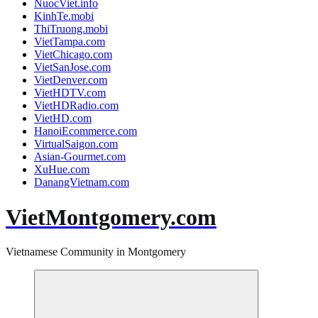
NuocViet.info
KinhTe.mobi
ThiTruong.mobi
VietTampa.com
VietChicago.com
VietSanJose.com
VietDenver.com
VietHDTV.com
VietHDRadio.com
VietHD.com
HanoiEcommerce.com
VirtualSaigon.com
Asian-Gourmet.com
XuHue.com
DanangVietnam.com
VietMontgomery.com
Vietnamese Community in Montgomery