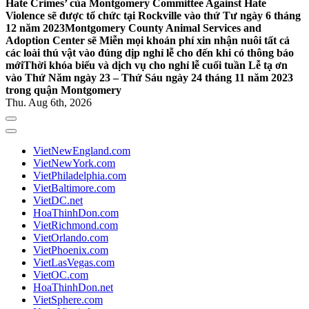
Hate Crimes’ của Montgomery Committee Against Hate
Violence sẽ được tổ chức tại Rockville vào thứ Tư ngày 6 tháng
12 năm 2023
Montgomery County Animal Services and
Adoption Center sẽ Miễn mọi khoản phí xin nhận nuôi tất cả
các loài thú vật vào đúng dịp nghỉ lễ cho đến khi có thông báo
mới
Thời khóa biểu và dịch vụ cho nghỉ lễ cuối tuần Lễ tạ ơn
vào Thứ Năm ngày 23 – Thứ Sáu ngày 24 tháng 11 năm 2023
trong quận Montgomery
Thu. Aug 6th, 2026
VietNewEngland.com
VietNewYork.com
VietPhiladelphia.com
VietBaltimore.com
VietDC.net
HoaThinhDon.com
VietRichmond.com
VietOrlando.com
VietPhoenix.com
VietLasVegas.com
VietOC.com
HoaThinhDon.net
VietSphere.com