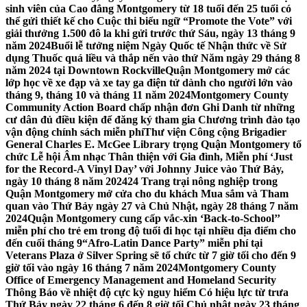
sinh viên của Cao đẳng Montgomery từ 18 tuổi đến 25 tuổi có
thể gửi thiết kế cho Cuộc thi biểu ngữ “Promote the Vote” với
giải thưởng 1.500 đô la khi gửi trước thứ Sáu, ngày 13 tháng 9
năm 2024
Buổi lễ tưởng niệm Ngày Quốc tế Nhận thức về Sử
dụng Thuốc quá liều và thắp nến vào thứ Năm ngày 29 tháng 8
năm 2024 tại Downtown Rockville
Quận Montgomery mở các
lớp học về xe đạp và xe tay ga điện tử dành cho người lớn vào
tháng 9, tháng 10 và tháng 11 năm 2024
Montgomery County
Community Action Board chấp nhận đơn Ghi Danh từ những
cư dân đủ điều kiện để đăng ký tham gia Chương trình đào tạo
vận động chính sách miễn phí
Thư viện Công cộng Brigadier
General Charles E. McGee Library trọng Quận Montgomery tổ
chức Lễ hội Âm nhạc Thân thiện với Gia đình, Miễn phí ‘Just
for the Record-A Vinyl Day’ với Johnny Juice vào Thứ Bảy,
ngày 10 tháng 8 năm 2024
24 Trang trại nông nghiệp trong
Quận Montgomery mở cửa cho du khách Mua sắm và Tham
quan vào Thứ Bảy ngày 27 và Chủ Nhật, ngày 28 tháng 7 năm
2024
Quận Montgomery cung cấp vắc-xin ‘Back-to-School’’
miễn phí cho trẻ em trong độ tuổi đi học tại nhiều địa điểm cho
đến cuối tháng 9
“Afro-Latin Dance Party” miễn phí tại
Veterans Plaza ở Silver Spring sẽ tổ chức từ 7 giờ tối cho đến 9
giờ tối vào ngày 16 tháng 7 năm 2024
Montgomery County
Office of Emergency Management and Homeland Security
Thông Báo về nhiệt độ cực kỳ nguy hiểm Có hiệu lực từ trưa
Thứ Bảy ngày 22 tháng 6 đến 8 giờ tối Chủ nhật ngày 23 tháng