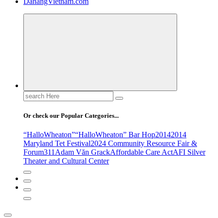
DanangVietnam.com
Search
for:
Or check our Popular Categories...
“HalloWheaton”
“HalloWheaton” Bar Hop
2014
2014
Maryland Tet Festival
2024 Community Resource Fair &
Forum
311
Adam Văn Grack
Affordable Care Act
AFI Silver
Theater and Cultural Center