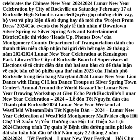
celebrates the Chinese New Year 2024
2024 Lunar New Year
Celebration by City of Rockville on Saturday February 17 at
Rockville High School is canceled
Quyên góp những chiếc váy,
bộ vest và phụ kiện đã sử dụng hay đồ mới cho ‘Project Prom
Dress’ 2024
Các events cho Ngày lễ tình nhân ở Downtown
Silver Spring và Silver Spring Arts and Entertainment
District
Cuộc thi video ‘Heads Up, Phones Dow’ của
Montgomery County Department of Transportation dành cho
thanh thiếu niên chấp nhận bài gửi đến hết ngày 29 tháng 2
năm 2024
2024 Lunar New Year Celebration at Kensington
Park Library
The City of Rockville Board of Supervisors of
Elections sẽ tổ chức diễn đàn thứ hai sau bầu cử để thảo luận
về cuộc bầu cử bỏ phiếu qua thư năm 2023 của Thành phố
Rockville trong tiểu bang Maryland
2024 Lunar New Year Lion
Dance with Hung Ci Lion Dance Troupe at Silver Spring Town
Center’s Annual Around the World Bazaar
The Lunar New
Year Drawing Workshop at Glen Echo Park!
Rockville’s Lunar
New Year Celebration – 2024 – Lễ đón Tết Nguyên đán của
Thành phố Rockville
2024 Lunar New Year Weekend at
WestField Wheaton
Đón Tết Nguyên Đán – 2024 – Lunar New
Year Celebration at WestField Montgomery Mall
Video clips Hội
Chợ Tết Xuân Vị Yêu Thương của Hội Từ Thiện Xá Lợi
2024
Chương trình Tự quản lý Bệnh tiểu đường miễn phí kéo
dài sáu tuần bắt đầu từ thứ Năm ngày 22 tháng 2 năm
2024
2024 – Tết Festival – Lunar New Year Festival – Hội Chợ