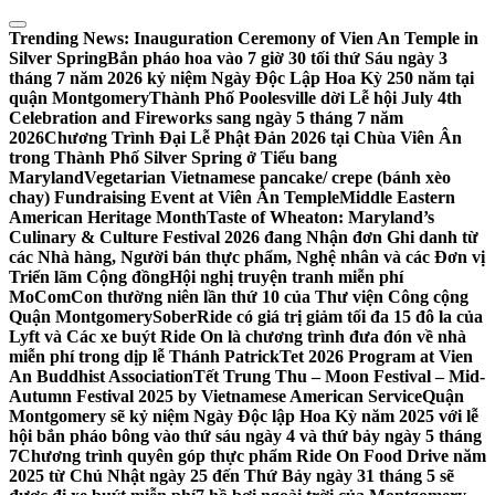
Skip
to
Trending News:
Inauguration Ceremony of Vien An Temple in
content
Silver Spring
Bắn pháo hoa vào 7 giờ 30 tối thứ Sáu ngày 3
tháng 7 năm 2026 kỷ niệm Ngày Độc Lập Hoa Kỳ 250 năm tại
quận Montgomery
Thành Phố Poolesville dời Lễ hội July 4th
Celebration and Fireworks sang ngày 5 tháng 7 năm
2026
Chương Trình Đại Lễ Phật Đản 2026 tại Chùa Viên Ân
trong Thành Phố Silver Spring ở Tiểu bang
Maryland
Vegetarian Vietnamese pancake/ crepe (bánh xèo
chay) Fundraising Event at Viên Ân Temple
Middle Eastern
American Heritage Month
Taste of Wheaton: Maryland’s
Culinary & Culture Festival 2026 đang Nhận đơn Ghi danh từ
các Nhà hàng, Người bán thực phẩm, Nghệ nhân và các Đơn vị
Triển lãm Cộng đồng
Hội nghị truyện tranh miễn phí
MoComCon thường niên lần thứ 10 của Thư viện Công cộng
Quận Montgomery
SoberRide có giá trị giảm tối đa 15 đô la của
Lyft và Các xe buýt Ride On là chương trình đưa đón về nhà
miễn phí trong dịp lễ Thánh Patrick
Tet 2026 Program at Vien
An Buddhist Association
Tết Trung Thu – Moon Festival – Mid-
Autumn Festival 2025 by Vietnamese American Service
Quận
Montgomery sẽ kỷ niệm Ngày Độc lập Hoa Kỳ năm 2025 với lễ
hội bắn pháo bông vào thứ sáu ngày 4 và thứ bảy ngày 5 tháng
7
Chương trình quyên góp thực phẩm Ride On Food Drive năm
2025 từ Chủ Nhật ngày 25 đến Thứ Bảy ngày 31 tháng 5 sẽ