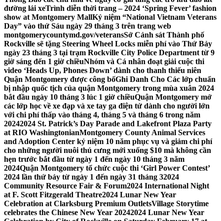
đường lái xe
Trình diễn thời trang – 2024 ‘Spring Fever’ fashion
show at Montgomery Mall
Kỷ niệm “National Vietnam Veterans
Day” vào thứ Sáu ngày 29 tháng 3 trên trang web
montgomerycountymd.gov/veterans
Sở Cảnh sát Thành phố
Rockville sẽ tặng Steering Wheel Locks miễn phí vào Thứ Bảy
ngày 23 tháng 3 tại trạm Rockville City Police Department từ 9
giờ sáng đến 1 giờ chiều
Nhóm và Cá nhân đoạt giải cuộc thi
video ‘Heads Up, Phones Down’ dành cho thanh thiếu niên
Quận Montgomery được công bố
Ghi Danh Cho Các lớp chuẩn
bị nhập quốc tịch của quận Montgomery trong mùa xuân 2024
bắt đầu ngày 10 tháng 3 lúc 1 giờ chiều
Quận Montgomery mở
các lớp học về xe đạp và xe tay ga điện tử dành cho người lớn
với chi phí thấp vào tháng 4, tháng 5 và tháng 6 trong năm
2024
2024 St. Patrick’s Day Parade and Lakefront Plaza Party
at RIO Washingtonian
Montgomery County Animal Services
and Adoption Center kỷ niệm 10 năm phục vụ và giảm chi phí
cho những người nuôi thú cưng mới xuống $10 mà không cần
hẹn trước bắt đầu từ ngày 1 đến ngày 10 tháng 3 năm
2024
Quận Montgomery tổ chức cuộc thi ‘Girl Power Contest’
2024 lần thứ bảy từ ngày 1 đến ngày 31 tháng 3
2024
Community Resource Fair & Forum
2024 International Night
at F. Scott Fitzgerald Theatre
2024 Lunar New Year
Celebration at Clarksburg Premium Outlets
Village Storytime
celebrates the Chinese New Year 2024
2024 Lunar New Year