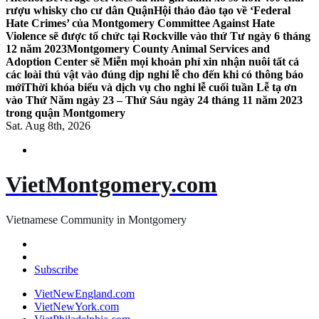
rượu whisky cho cư dân Quận
Hội thảo đào tạo về ‘Federal
Hate Crimes’ của Montgomery Committee Against Hate
Violence sẽ được tổ chức tại Rockville vào thứ Tư ngày 6 tháng
12 năm 2023
Montgomery County Animal Services and
Adoption Center sẽ Miễn mọi khoản phí xin nhận nuôi tất cả
các loài thú vật vào đúng dịp nghỉ lễ cho đến khi có thông báo
mới
Thời khóa biểu và dịch vụ cho nghỉ lễ cuối tuần Lễ tạ ơn
vào Thứ Năm ngày 23 – Thứ Sáu ngày 24 tháng 11 năm 2023
trong quận Montgomery
Sat. Aug 8th, 2026
VietMontgomery.com
Vietnamese Community in Montgomery
Subscribe
VietNewEngland.com
VietNewYork.com