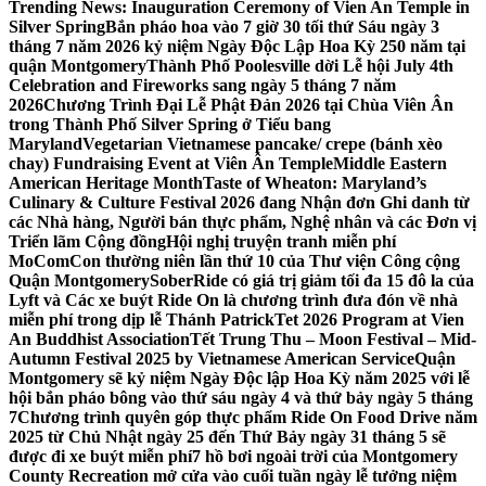
Trending News:
Inauguration Ceremony of Vien An Temple in
Silver Spring
Bắn pháo hoa vào 7 giờ 30 tối thứ Sáu ngày 3
tháng 7 năm 2026 kỷ niệm Ngày Độc Lập Hoa Kỳ 250 năm tại
quận Montgomery
Thành Phố Poolesville dời Lễ hội July 4th
Celebration and Fireworks sang ngày 5 tháng 7 năm
2026
Chương Trình Đại Lễ Phật Đản 2026 tại Chùa Viên Ân
trong Thành Phố Silver Spring ở Tiểu bang
Maryland
Vegetarian Vietnamese pancake/ crepe (bánh xèo
chay) Fundraising Event at Viên Ân Temple
Middle Eastern
American Heritage Month
Taste of Wheaton: Maryland’s
Culinary & Culture Festival 2026 đang Nhận đơn Ghi danh từ
các Nhà hàng, Người bán thực phẩm, Nghệ nhân và các Đơn vị
Triển lãm Cộng đồng
Hội nghị truyện tranh miễn phí
MoComCon thường niên lần thứ 10 của Thư viện Công cộng
Quận Montgomery
SoberRide có giá trị giảm tối đa 15 đô la của
Lyft và Các xe buýt Ride On là chương trình đưa đón về nhà
miễn phí trong dịp lễ Thánh Patrick
Tet 2026 Program at Vien
An Buddhist Association
Tết Trung Thu – Moon Festival – Mid-
Autumn Festival 2025 by Vietnamese American Service
Quận
Montgomery sẽ kỷ niệm Ngày Độc lập Hoa Kỳ năm 2025 với lễ
hội bắn pháo bông vào thứ sáu ngày 4 và thứ bảy ngày 5 tháng
7
Chương trình quyên góp thực phẩm Ride On Food Drive năm
2025 từ Chủ Nhật ngày 25 đến Thứ Bảy ngày 31 tháng 5 sẽ
được đi xe buýt miễn phí
7 hồ bơi ngoài trời của Montgomery
County Recreation mở cửa vào cuối tuần ngày lễ tưởng niệm