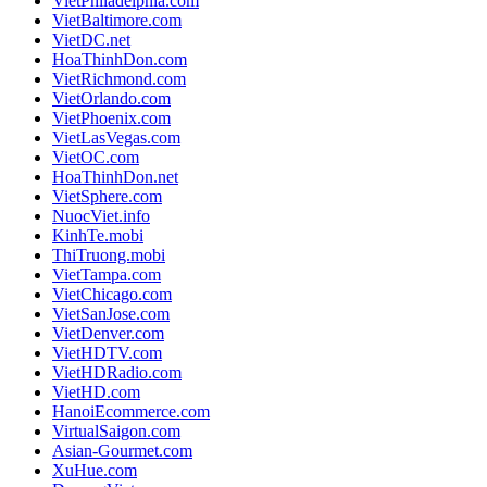
VietPhiladelphia.com
VietBaltimore.com
VietDC.net
HoaThinhDon.com
VietRichmond.com
VietOrlando.com
VietPhoenix.com
VietLasVegas.com
VietOC.com
HoaThinhDon.net
VietSphere.com
NuocViet.info
KinhTe.mobi
ThiTruong.mobi
VietTampa.com
VietChicago.com
VietSanJose.com
VietDenver.com
VietHDTV.com
VietHDRadio.com
VietHD.com
HanoiEcommerce.com
VirtualSaigon.com
Asian-Gourmet.com
XuHue.com