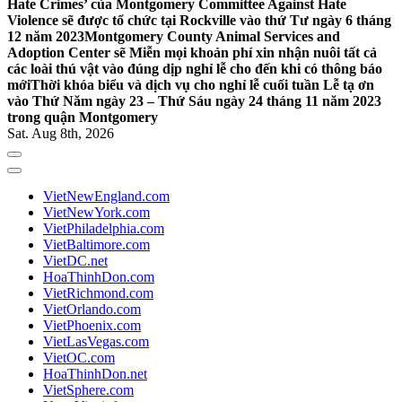
Hate Crimes’ của Montgomery Committee Against Hate
Violence sẽ được tổ chức tại Rockville vào thứ Tư ngày 6 tháng
12 năm 2023
Montgomery County Animal Services and
Adoption Center sẽ Miễn mọi khoản phí xin nhận nuôi tất cả
các loài thú vật vào đúng dịp nghỉ lễ cho đến khi có thông báo
mới
Thời khóa biểu và dịch vụ cho nghỉ lễ cuối tuần Lễ tạ ơn
vào Thứ Năm ngày 23 – Thứ Sáu ngày 24 tháng 11 năm 2023
trong quận Montgomery
Sat. Aug 8th, 2026
VietNewEngland.com
VietNewYork.com
VietPhiladelphia.com
VietBaltimore.com
VietDC.net
HoaThinhDon.com
VietRichmond.com
VietOrlando.com
VietPhoenix.com
VietLasVegas.com
VietOC.com
HoaThinhDon.net
VietSphere.com