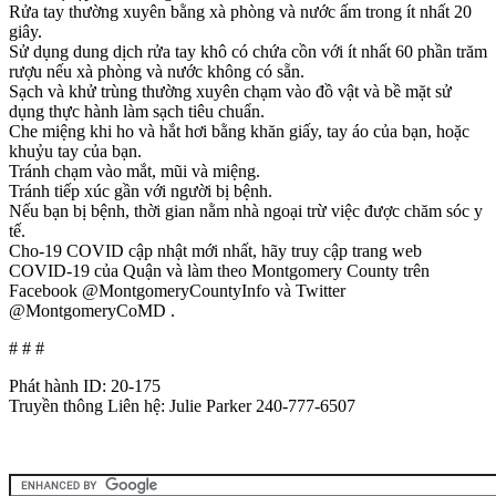
Rửa tay thường xuyên bằng xà phòng và nước ấm trong ít nhất 20
giây.
Sử dụng dung dịch rửa tay khô có chứa cồn với ít nhất 60 phần trăm
rượu nếu xà phòng và nước không có sẵn.
Sạch và khử trùng thường xuyên chạm vào đồ vật và bề mặt sử
dụng thực hành làm sạch tiêu chuẩn.
Che miệng khi ho và hắt hơi bằng khăn giấy, tay áo của bạn, hoặc
khuỷu tay của bạn.
Tránh chạm vào mắt, mũi và miệng.
Tránh tiếp xúc gần với người bị bệnh.
Nếu bạn bị bệnh, thời gian nằm nhà ngoại trừ việc được chăm sóc y
tế.
Cho-19 COVID cập nhật mới nhất, hãy truy cập trang web
COVID-19 của Quận và làm theo Montgomery County trên
Facebook @MontgomeryCountyInfo và Twitter
@MontgomeryCoMD .
# # #
Phát hành ID: 20-175
Truyền thông Liên hệ: Julie Parker 240-777-6507