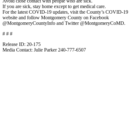
Avoid close contact with people who are sick.
If you are sick, stay home except to get medical care.
For the latest COVID-19 updates, visit the County’s COVID-19
website and follow Montgomery County on Facebook
@MontgomeryCountyInfo and Twitter @MontgomeryCoMD.
# # #
Release ID: 20-175
Media Contact: Julie Parker 240-777-6507