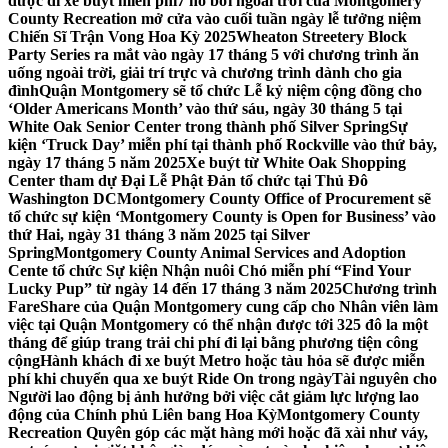
được đi xe buýt miễn phí
7 hồ bơi ngoài trời của Montgomery
County Recreation mở cửa vào cuối tuần ngày lễ tưởng niệm
Chiến Sĩ Trận Vong Hoa Kỳ 2025
Wheaton Streetery Block
Party Series ra mắt vào ngày 17 tháng 5 với chương trình ăn
uống ngoài trời, giải trí trực và chương trình dành cho gia
đình
Quận Montgomery sẽ tổ chức Lễ kỷ niệm cộng đồng cho
‘Older Americans Month’ vào thứ sáu, ngày 30 tháng 5 tại
White Oak Senior Center trong thành phố Silver Spring
Sự
kiện ‘Truck Day’ miễn phí tại thành phố Rockville vào thứ bảy,
ngày 17 tháng 5 năm 2025
Xe buýt từ White Oak Shopping
Center tham dự Đại Lễ Phật Đản tổ chức tại Thủ Đô
Washington DC
Montgomery County Office of Procurement sẽ
tổ chức sự kiện ‘Montgomery County is Open for Business’ vào
thứ Hai, ngày 31 tháng 3 năm 2025 tại Silver
Spring
Montgomery County Animal Services and Adoption
Cente tổ chức Sự kiện Nhận nuôi Chó miễn phí “Find Your
Lucky Pup” từ ngày 14 đến 17 tháng 3 năm 2025
Chương trình
FareShare của Quận Montgomery cung cấp cho Nhân viên làm
việc tại Quận Montgomery có thể nhận được tới 325 đô la một
tháng để giúp trang trải chi phí đi lại bằng phương tiện công
cộng
Hành khách đi xe buýt Metro hoặc tàu hỏa sẽ được miễn
phí khi chuyển qua xe buýt Ride On trong ngày
Tài nguyên cho
Người lao động bị ảnh hưởng bởi việc cắt giảm lực lượng lao
động của Chính phủ Liên bang Hoa Kỳ
Montgomery County
Recreation Quyên góp các mặt hàng mới hoặc đã xài như váy,