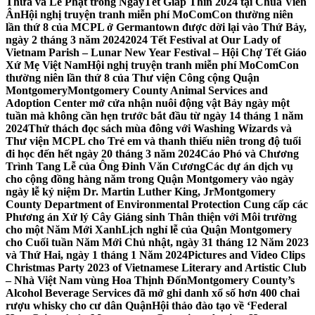
Thừa và Lễ Phật trong NgàyTết Giáp Thìn 2024 tại Chùa Viên
Ân
Hội nghị truyện tranh miễn phí MoComCon thường niên
lần thứ 8 của MCPL ở Germantown được dời lại vào Thứ Bảy,
ngày 2 tháng 3 năm 2024
2024 Tết Festival at Our Lady of
Vietnam Parish – Lunar New Year Festival – Hội Chợ Tết Giáo
Xứ Mẹ Việt Nam
Hội nghị truyện tranh miễn phí MoComCon
thường niên lần thứ 8 của Thư viện Công cộng Quận
Montgomery
Montgomery County Animal Services and
Adoption Center mở cửa nhận nuôi động vật Bảy ngày một
tuần mà không cần hẹn trước bắt đầu từ ngày 14 tháng 1 năm
2024
Thử thách đọc sách mùa đông với Washing Wizards và
Thư viện MCPL cho Trẻ em và thanh thiếu niên trong độ tuổi
đi học đến hết ngày 20 tháng 3 năm 2024
Cáo Phó và Chương
Trình Tang Lễ của Ông Đinh Văn Cương
Các dự án dịch vụ
cho cộng đồng hàng năm trong Quận Montgomery vào ngày
ngày lễ kỷ niệm Dr. Martin Luther King, Jr
Montgomery
County Department of Environmental Protection Cung cấp các
Phương án Xử lý Cây Giáng sinh Thân thiện với Môi trường
cho một Năm Mới Xanh
Lịch nghỉ lễ của Quận Montgomery
cho Cuối tuần Năm Mới Chủ nhật, ngày 31 tháng 12 Năm 2023
và Thứ Hai, ngày 1 tháng 1 Năm 2024
Pictures and Video Clips
Christmas Party 2023 of Vietnamese Literary and Artistic Club
– Nhà Việt Nam vùng Hoa Thịnh Đốn
Montgomery County’s
Alcohol Beverage Services đã mở ghi danh xổ số hơn 400 chai
rượu whisky cho cư dân Quận
Hội thảo đào tạo về ‘Federal