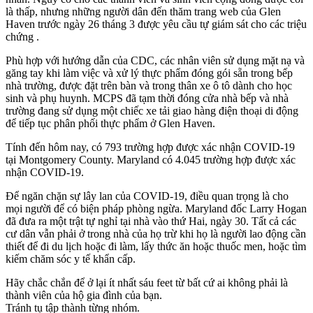
là thấp, nhưng những người dân đến thăm trang web của Glen
Haven trước ngày 26 tháng 3 được yêu cầu tự giám sát cho các triệu
chứng .
Phù hợp với hướng dẫn của CDC, các nhân viên sử dụng mặt nạ và
găng tay khi làm việc và xử lý thực phẩm đóng gói sẵn trong bếp
nhà trường, được đặt trên bàn và trong thân xe ô tô dành cho học
sinh và phụ huynh. MCPS đã tạm thời đóng cửa nhà bếp và nhà
trường đang sử dụng một chiếc xe tải giao hàng điện thoại di động
để tiếp tục phân phối thực phẩm ở Glen Haven.
Tính đến hôm nay, có 793 trường hợp được xác nhận COVID-19
tại Montgomery County. Maryland có 4.045 trường hợp được xác
nhận COVID-19.
Để ngăn chặn sự lây lan của COVID-19, điều quan trọng là cho
mọi người để có biện pháp phòng ngừa. Maryland đốc Larry Hogan
đã đưa ra một trật tự nghỉ tại nhà vào thứ Hai, ngày 30. Tất cả các
cư dân vẫn phải ở trong nhà của họ trừ khi họ là người lao động cần
thiết để đi du lịch hoặc đi làm, lấy thức ăn hoặc thuốc men, hoặc tìm
kiếm chăm sóc y tế khẩn cấp.
Hãy chắc chắn để ở lại ít nhất sáu feet từ bất cứ ai không phải là
thành viên của hộ gia đình của bạn.
Tránh tụ tập thành từng nhóm.