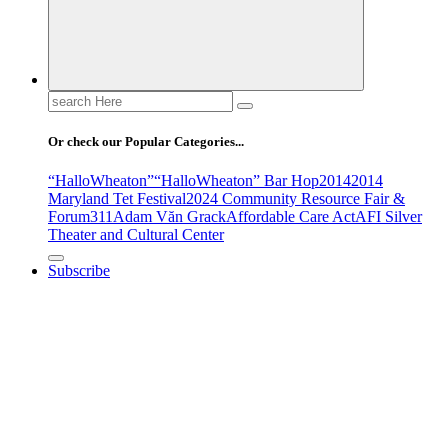
Search
for:
Or check our Popular Categories...
“HalloWheaton”
“HalloWheaton” Bar Hop
2014
2014
Maryland Tet Festival
2024 Community Resource Fair &
Forum
311
Adam Văn Grack
Affordable Care Act
AFI Silver
Theater and Cultural Center
Subscribe