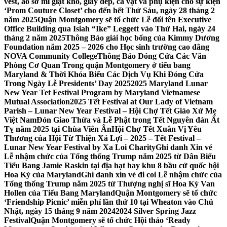
vest, áo sơ mi giặt khô, giày dép, cà vạt và phụ kiện cho sự kiện
‘Prom Couture Closet’ cho đến hết Thứ Sáu, ngày 28 tháng 2
năm 2025
Quận Montgomery sẽ tổ chức Lễ đổi tên Executive
Office Building qua Isiah “Ike” Leggett vào Thứ Hai, ngày 24
tháng 2 năm 2025
Thông Báo giải học bổng của Kimmy Dương
Foundation năm 2025 – 2026 cho Học sinh trường cao đẳng
NOVA Community College
Thông Báo Đóng Cửa Các Văn
Phòng Cơ Quan Trong quận Montgomery ở tiểu bang
Maryland & Thời Khóa Biểu Các Dịch Vụ Khi Đóng Cửa
Trong Ngày Lễ Presidents’ Day 2025
2025 Maryland Lunar
New Year Tet Festival Program by Maryland Vietnamese
Mutual Association
2025 Tết Festival at Our Lady of Vietnam
Parish – Lunar New Year Festival – Hội Chợ Tết Giáo Xứ Mẹ
Việt Nam
Đón Giao Thừa và Lễ Phật trong Tết Nguyên đán Ất
Tỵ năm 2025 tại Chùa Viên Ân
Hội Chợ Tết Xuân Vị Yêu
Thương của Hội Từ Thiện Xá Lợi – 2025 – Tết Festival –
Lunar New Year Festival by Xa Loi Charity
Ghi danh Xin vé
Lễ nhậm chức của Tổng thống Trump năm 2025 từ Dân Biểu
Tiểu Bang Jamie Raskin tại địa hạt hay khu 8 bầu cử quốc hội
Hoa Kỳ của Maryland
Ghi danh xin vé đi coi Lễ nhậm chức của
Tổng thống Trump năm 2025 từ Thượng nghị sĩ Hoa Kỳ Van
Hollen của Tiểu Bang Maryland
Quận Montgomery sẽ tổ chức
‘Friendship Picnic’ miễn phí lần thứ 10 tại Wheaton vào Chủ
Nhật, ngày 15 tháng 9 năm 2024
2024 Silver Spring Jazz
Festival
Quận Montgomery sẽ tổ chức Hội thảo ‘Ready