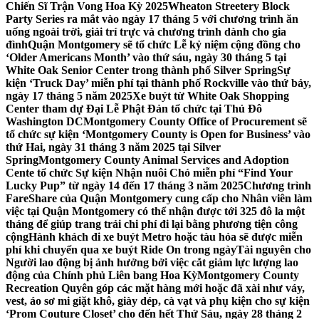
Chiến Sĩ Trận Vong Hoa Kỳ 2025
Wheaton Streetery Block
Party Series ra mắt vào ngày 17 tháng 5 với chương trình ăn
uống ngoài trời, giải trí trực và chương trình dành cho gia
đình
Quận Montgomery sẽ tổ chức Lễ kỷ niệm cộng đồng cho
‘Older Americans Month’ vào thứ sáu, ngày 30 tháng 5 tại
White Oak Senior Center trong thành phố Silver Spring
Sự
kiện ‘Truck Day’ miễn phí tại thành phố Rockville vào thứ bảy,
ngày 17 tháng 5 năm 2025
Xe buýt từ White Oak Shopping
Center tham dự Đại Lễ Phật Đản tổ chức tại Thủ Đô
Washington DC
Montgomery County Office of Procurement sẽ
tổ chức sự kiện ‘Montgomery County is Open for Business’ vào
thứ Hai, ngày 31 tháng 3 năm 2025 tại Silver
Spring
Montgomery County Animal Services and Adoption
Cente tổ chức Sự kiện Nhận nuôi Chó miễn phí “Find Your
Lucky Pup” từ ngày 14 đến 17 tháng 3 năm 2025
Chương trình
FareShare của Quận Montgomery cung cấp cho Nhân viên làm
việc tại Quận Montgomery có thể nhận được tới 325 đô la một
tháng để giúp trang trải chi phí đi lại bằng phương tiện công
cộng
Hành khách đi xe buýt Metro hoặc tàu hỏa sẽ được miễn
phí khi chuyển qua xe buýt Ride On trong ngày
Tài nguyên cho
Người lao động bị ảnh hưởng bởi việc cắt giảm lực lượng lao
động của Chính phủ Liên bang Hoa Kỳ
Montgomery County
Recreation Quyên góp các mặt hàng mới hoặc đã xài như váy,
vest, áo sơ mi giặt khô, giày dép, cà vạt và phụ kiện cho sự kiện
‘Prom Couture Closet’ cho đến hết Thứ Sáu, ngày 28 tháng 2