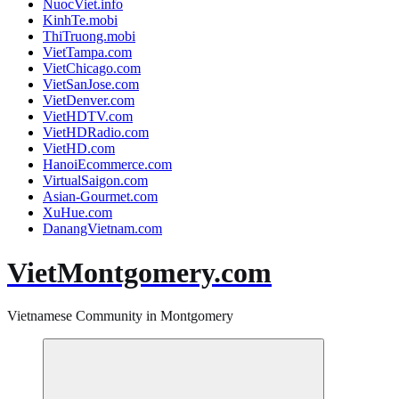
NuocViet.info
KinhTe.mobi
ThiTruong.mobi
VietTampa.com
VietChicago.com
VietSanJose.com
VietDenver.com
VietHDTV.com
VietHDRadio.com
VietHD.com
HanoiEcommerce.com
VirtualSaigon.com
Asian-Gourmet.com
XuHue.com
DanangVietnam.com
VietMontgomery.com
Vietnamese Community in Montgomery