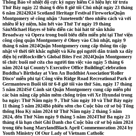
Thông Báo về nhiệt độ cực kỳ nguy hiểm Có hiệu lực từ trưa
Thứ Bảy ngày 22 tháng 6 đến 8 giờ tối Chủ nhật ngày 23 tháng
6 năm 2024
2024 Scotland Heritage Festival Fireworks
Quận
Montgomery sẽ công nhận ‘Juneteenth’ theo nhiều cách và với
nhiều lễ kỷ niệm, hầu hết vào Thứ Tư ngày 19 tháng
Sáu
Michael Hayes sẽ biểu diễn các bài hát từ sân khấu
Broadway và Opera trong buổi biểu diễn miễn phí tại Thư viện
công cộng quận Montgomery ở Olney vào Chủ nhật, ngày 9
tháng 6 năm 2024
Quận Montgomery cung cấp thông tin cập
nhật về thời tiết khắc nghiệt và Kêu gọi người dân tránh xa dây
điện bị rơi
Rockville’s Global Bites Fest 2024
Quận Montgomery
tổ chức buổi mở cửa cho người tìm việc vào ngày 5 tháng 6
năm 2024 tại County’s Executive Office Building
Celebration
Buddha’s Birthday at Vien An Buddhist Association
‘Roller
Disco’ miễn phí tại Công viên Ridge Road Recreational Park ở
Germantown Buổi tối từ 6-8 giờ tối vào thứ Sáu, ngày 17 tháng
5 năm 2024
Sở Cảnh sát Quận Montgomery cung cấp miễn phí
các bản nâng cấp phần mềm chống trộm với Xe Hyundai trong
ba ngày: Thứ Năm ngày 9 , Thứ Sáu ngày 10 và Thứ Bảy ngày
11 tháng 5 năm 2024
Bỏ phiếu sớm cho Cuộc bầu cử sơ bộ Tổng
thống Hoa Kỳ năm 2024 từ Thứ Năm ngày 2 tháng 5 năm
2024, đến Thứ Năm ngày 9 tháng 5 năm 2024
Thứ Ba ngày 23
tháng 4 là hạn chót Ghi Danh cho Cuộc bầu cử sơ bộ năm 2024
trong tiểu bang Maryland
Black April Commemoration 2024 by
Youth Ministry Of Our Lady of Vietnam Catholic