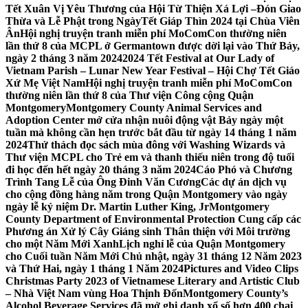
Tết Xuân Vị Yêu Thương của Hội Từ Thiện Xá Lợi –
Đón Giao
Thừa và Lễ Phật trong NgàyTết Giáp Thìn 2024 tại Chùa Viên
Ân
Hội nghị truyện tranh miễn phí MoComCon thường niên
lần thứ 8 của MCPL ở Germantown được dời lại vào Thứ Bảy,
ngày 2 tháng 3 năm 2024
2024 Tết Festival at Our Lady of
Vietnam Parish – Lunar New Year Festival – Hội Chợ Tết Giáo
Xứ Mẹ Việt Nam
Hội nghị truyện tranh miễn phí MoComCon
thường niên lần thứ 8 của Thư viện Công cộng Quận
Montgomery
Montgomery County Animal Services and
Adoption Center mở cửa nhận nuôi động vật Bảy ngày một
tuần mà không cần hẹn trước bắt đầu từ ngày 14 tháng 1 năm
2024
Thử thách đọc sách mùa đông với Washing Wizards và
Thư viện MCPL cho Trẻ em và thanh thiếu niên trong độ tuổi
đi học đến hết ngày 20 tháng 3 năm 2024
Cáo Phó và Chương
Trình Tang Lễ của Ông Đinh Văn Cương
Các dự án dịch vụ
cho cộng đồng hàng năm trong Quận Montgomery vào ngày
ngày lễ kỷ niệm Dr. Martin Luther King, Jr
Montgomery
County Department of Environmental Protection Cung cấp các
Phương án Xử lý Cây Giáng sinh Thân thiện với Môi trường
cho một Năm Mới Xanh
Lịch nghỉ lễ của Quận Montgomery
cho Cuối tuần Năm Mới Chủ nhật, ngày 31 tháng 12 Năm 2023
và Thứ Hai, ngày 1 tháng 1 Năm 2024
Pictures and Video Clips
Christmas Party 2023 of Vietnamese Literary and Artistic Club
– Nhà Việt Nam vùng Hoa Thịnh Đốn
Montgomery County’s
Alcohol Beverage Services đã mở ghi danh xổ số hơn 400 chai