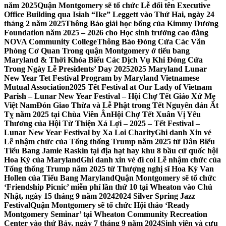
năm 2025
Quận Montgomery sẽ tổ chức Lễ đổi tên Executive
Office Building qua Isiah “Ike” Leggett vào Thứ Hai, ngày 24
tháng 2 năm 2025
Thông Báo giải học bổng của Kimmy Dương
Foundation năm 2025 – 2026 cho Học sinh trường cao đẳng
NOVA Community College
Thông Báo Đóng Cửa Các Văn
Phòng Cơ Quan Trong quận Montgomery ở tiểu bang
Maryland & Thời Khóa Biểu Các Dịch Vụ Khi Đóng Cửa
Trong Ngày Lễ Presidents’ Day 2025
2025 Maryland Lunar
New Year Tet Festival Program by Maryland Vietnamese
Mutual Association
2025 Tết Festival at Our Lady of Vietnam
Parish – Lunar New Year Festival – Hội Chợ Tết Giáo Xứ Mẹ
Việt Nam
Đón Giao Thừa và Lễ Phật trong Tết Nguyên đán Ất
Tỵ năm 2025 tại Chùa Viên Ân
Hội Chợ Tết Xuân Vị Yêu
Thương của Hội Từ Thiện Xá Lợi – 2025 – Tết Festival –
Lunar New Year Festival by Xa Loi Charity
Ghi danh Xin vé
Lễ nhậm chức của Tổng thống Trump năm 2025 từ Dân Biểu
Tiểu Bang Jamie Raskin tại địa hạt hay khu 8 bầu cử quốc hội
Hoa Kỳ của Maryland
Ghi danh xin vé đi coi Lễ nhậm chức của
Tổng thống Trump năm 2025 từ Thượng nghị sĩ Hoa Kỳ Van
Hollen của Tiểu Bang Maryland
Quận Montgomery sẽ tổ chức
‘Friendship Picnic’ miễn phí lần thứ 10 tại Wheaton vào Chủ
Nhật, ngày 15 tháng 9 năm 2024
2024 Silver Spring Jazz
Festival
Quận Montgomery sẽ tổ chức Hội thảo ‘Ready
Montgomery Seminar’ tại Wheaton Community Recreation
Center vào thứ Bảy, ngày 7 tháng 9 năm 2024
Sinh viên và cựu