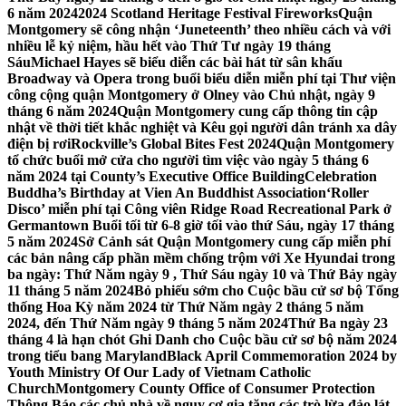
6 năm 2024
2024 Scotland Heritage Festival Fireworks
Quận
Montgomery sẽ công nhận ‘Juneteenth’ theo nhiều cách và với
nhiều lễ kỷ niệm, hầu hết vào Thứ Tư ngày 19 tháng
Sáu
Michael Hayes sẽ biểu diễn các bài hát từ sân khấu
Broadway và Opera trong buổi biểu diễn miễn phí tại Thư viện
công cộng quận Montgomery ở Olney vào Chủ nhật, ngày 9
tháng 6 năm 2024
Quận Montgomery cung cấp thông tin cập
nhật về thời tiết khắc nghiệt và Kêu gọi người dân tránh xa dây
điện bị rơi
Rockville’s Global Bites Fest 2024
Quận Montgomery
tổ chức buổi mở cửa cho người tìm việc vào ngày 5 tháng 6
năm 2024 tại County’s Executive Office Building
Celebration
Buddha’s Birthday at Vien An Buddhist Association
‘Roller
Disco’ miễn phí tại Công viên Ridge Road Recreational Park ở
Germantown Buổi tối từ 6-8 giờ tối vào thứ Sáu, ngày 17 tháng
5 năm 2024
Sở Cảnh sát Quận Montgomery cung cấp miễn phí
các bản nâng cấp phần mềm chống trộm với Xe Hyundai trong
ba ngày: Thứ Năm ngày 9 , Thứ Sáu ngày 10 và Thứ Bảy ngày
11 tháng 5 năm 2024
Bỏ phiếu sớm cho Cuộc bầu cử sơ bộ Tổng
thống Hoa Kỳ năm 2024 từ Thứ Năm ngày 2 tháng 5 năm
2024, đến Thứ Năm ngày 9 tháng 5 năm 2024
Thứ Ba ngày 23
tháng 4 là hạn chót Ghi Danh cho Cuộc bầu cử sơ bộ năm 2024
trong tiểu bang Maryland
Black April Commemoration 2024 by
Youth Ministry Of Our Lady of Vietnam Catholic
Church
Montgomery County Office of Consumer Protection
Thông Báo các chủ nhà về nguy cơ gia tăng các trò lừa đảo lát