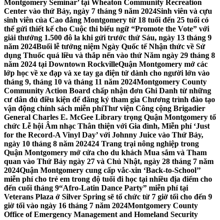
Montgomery Seminar’ tại Wheaton Community Recreation
Center vào thứ Bảy, ngày 7 tháng 9 năm 2024
Sinh viên và cựu
sinh viên của Cao đẳng Montgomery từ 18 tuổi đến 25 tuổi có
thể gửi thiết kế cho Cuộc thi biểu ngữ “Promote the Vote” với
giải thưởng 1.500 đô la khi gửi trước thứ Sáu, ngày 13 tháng 9
năm 2024
Buổi lễ tưởng niệm Ngày Quốc tế Nhận thức về Sử
dụng Thuốc quá liều và thắp nến vào thứ Năm ngày 29 tháng 8
năm 2024 tại Downtown Rockville
Quận Montgomery mở các
lớp học về xe đạp và xe tay ga điện tử dành cho người lớn vào
tháng 9, tháng 10 và tháng 11 năm 2024
Montgomery County
Community Action Board chấp nhận đơn Ghi Danh từ những
cư dân đủ điều kiện để đăng ký tham gia Chương trình đào tạo
vận động chính sách miễn phí
Thư viện Công cộng Brigadier
General Charles E. McGee Library trọng Quận Montgomery tổ
chức Lễ hội Âm nhạc Thân thiện với Gia đình, Miễn phí ‘Just
for the Record-A Vinyl Day’ với Johnny Juice vào Thứ Bảy,
ngày 10 tháng 8 năm 2024
24 Trang trại nông nghiệp trong
Quận Montgomery mở cửa cho du khách Mua sắm và Tham
quan vào Thứ Bảy ngày 27 và Chủ Nhật, ngày 28 tháng 7 năm
2024
Quận Montgomery cung cấp vắc-xin ‘Back-to-School’’
miễn phí cho trẻ em trong độ tuổi đi học tại nhiều địa điểm cho
đến cuối tháng 9
“Afro-Latin Dance Party” miễn phí tại
Veterans Plaza ở Silver Spring sẽ tổ chức từ 7 giờ tối cho đến 9
giờ tối vào ngày 16 tháng 7 năm 2024
Montgomery County
Office of Emergency Management and Homeland Security