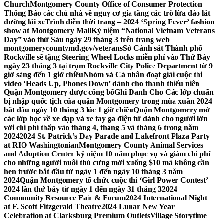
Church
Montgomery County Office of Consumer Protection
Thông Báo các chủ nhà về nguy cơ gia tăng các trò lừa đảo lát
đường lái xe
Trình diễn thời trang – 2024 ‘Spring Fever’ fashion
show at Montgomery Mall
Kỷ niệm “National Vietnam Veterans
Day” vào thứ Sáu ngày 29 tháng 3 trên trang web
montgomerycountymd.gov/veterans
Sở Cảnh sát Thành phố
Rockville sẽ tặng Steering Wheel Locks miễn phí vào Thứ Bảy
ngày 23 tháng 3 tại trạm Rockville City Police Department từ 9
giờ sáng đến 1 giờ chiều
Nhóm và Cá nhân đoạt giải cuộc thi
video ‘Heads Up, Phones Down’ dành cho thanh thiếu niên
Quận Montgomery được công bố
Ghi Danh Cho Các lớp chuẩn
bị nhập quốc tịch của quận Montgomery trong mùa xuân 2024
bắt đầu ngày 10 tháng 3 lúc 1 giờ chiều
Quận Montgomery mở
các lớp học về xe đạp và xe tay ga điện tử dành cho người lớn
với chi phí thấp vào tháng 4, tháng 5 và tháng 6 trong năm
2024
2024 St. Patrick’s Day Parade and Lakefront Plaza Party
at RIO Washingtonian
Montgomery County Animal Services
and Adoption Center kỷ niệm 10 năm phục vụ và giảm chi phí
cho những người nuôi thú cưng mới xuống $10 mà không cần
hẹn trước bắt đầu từ ngày 1 đến ngày 10 tháng 3 năm
2024
Quận Montgomery tổ chức cuộc thi ‘Girl Power Contest’
2024 lần thứ bảy từ ngày 1 đến ngày 31 tháng 3
2024
Community Resource Fair & Forum
2024 International Night
at F. Scott Fitzgerald Theatre
2024 Lunar New Year
Celebration at Clarksburg Premium Outlets
Village Storytime