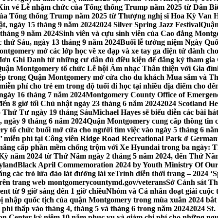
Xin vé Lễ nhậm chức của Tổng thống Trump năm 2025 từ Dân Biểu
 của Tổng thống Trump năm 2025 từ Thượng nghị sĩ Hoa Kỳ Van 
ật, ngày 15 tháng 9 năm 2024
2024 Silver Spring Jazz Festival
Quận
 tháng 9 năm 2024
Sinh viên và cựu sinh viên của Cao đẳng Montgom
ớc thứ Sáu, ngày 13 tháng 9 năm 2024
Buổi lễ tưởng niệm Ngày Quố
tgomery mở các lớp học về xe đạp và xe tay ga điện tử dành cho
 Ghi Danh từ những cư dân đủ điều kiện để đăng ký tham gia C
uận Montgomery tổ chức Lễ hội Âm nhạc Thân thiện với Gia đình,
iệp trong Quận Montgomery mở cửa cho du khách Mua sắm và Th
ễn phí cho trẻ em trong độ tuổi đi học tại nhiều địa điểm cho đến
ào ngày 16 tháng 7 năm 2024
Montgomery County Office of Emergen
đến 8 giờ tối Chủ nhật ngày 23 tháng 6 năm 2024
2024 Scotland He
vào Thứ Tư ngày 19 tháng Sáu
Michael Hayes sẽ biểu diễn các bài h
, ngày 9 tháng 6 năm 2024
Quận Montgomery cung cấp thông tin cập
 tổ chức buổi mở cửa cho người tìm việc vào ngày 5 tháng 6 năm 
o’ miễn phí tại Công viên Ridge Road Recreational Park ở Germant
nâng cấp phần mềm chống trộm với Xe Hyundai trong ba ngày: T
 Kỳ năm 2024 từ Thứ Năm ngày 2 tháng 5 năm 2024, đến Thứ Nă
yland
Black April Commemoration 2024 by Youth Ministry Of Our
g các trò lừa đảo lát đường lái xe
Trình diễn thời trang – 2024 ‘
 trên trang web montgomerycountymd.gov/veterans
Sở Cảnh sát Th
nt từ 9 giờ sáng đến 1 giờ chiều
Nhóm và Cá nhân đoạt giải cuộc 
 nhập quốc tịch của quận Montgomery trong mùa xuân 2024 bắt đầ
i phí thấp vào tháng 4, tháng 5 và tháng 6 trong năm 2024
2024 St.
n Center kỷ niệm 10 năm phục vụ và giảm chi phí cho những ngư