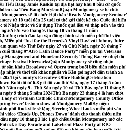
 Tiểu Bang Jamie Raskin tại địa hạt hay khu 8 bầu cử quốc
Hollen của Tiểu Bang Maryland
Quận Montgomery sẽ tổ chức
 Montgomery sẽ tổ chức Hội thảo ‘Ready Montgomery Seminar’
ery từ 18 tuổi đến 25 tuổi có thể gửi thiết kế cho Cuộc thi biểu
c tế Nhận thức về Sử dụng Thuốc quá liều và thắp nến vào thứ
 người lớn vào tháng 9, tháng 10 và tháng 11 năm
hương trình đào tạo vận động chính sách miễn phí
Thư viện
 Miễn phí ‘Just for the Record-A Vinyl Day’ với Johnny Juice
am quan vào Thứ Bảy ngày 27 và Chủ Nhật, ngày 28 tháng 7
 cuối tháng 9
“Afro-Latin Dance Party” miễn phí tại Veterans
cy Management and Homeland Security Thông Báo về nhiệt độ
ritage Festival Fireworks
Quận Montgomery sẽ công nhận
át từ sân khấu Broadway và Opera trong buổi biểu diễn miễn phí
 nhật về thời tiết khắc nghiệt và Kêu gọi người dân tránh xa
2024 tại County’s Executive Office Building
Celebration
own Buổi tối từ 6-8 giờ tối vào thứ Sáu, ngày 17 tháng 5 năm
hứ Năm ngày 9 , Thứ Sáu ngày 10 và Thứ Bảy ngày 11 tháng 5
m ngày 9 tháng 5 năm 2024
Thứ Ba ngày 23 tháng 4 là hạn chót
 Lady of Vietnam Catholic Church
Montgomery County Office
Spring Fever’ fashion show at Montgomery Mall
Kỷ niệm
ành phố Rockville sẽ tặng Steering Wheel Locks miễn phí vào
thi video ‘Heads Up, Phones Down’ dành cho thanh thiếu niên
u ngày 10 tháng 3 lúc 1 giờ chiều
Quận Montgomery mở các
 Patrick’s Day Parade and Lakefront Plaza Party at RIO
ời nuôi thú cưng mới xuống $10 mà không cần hẹn trước bắt