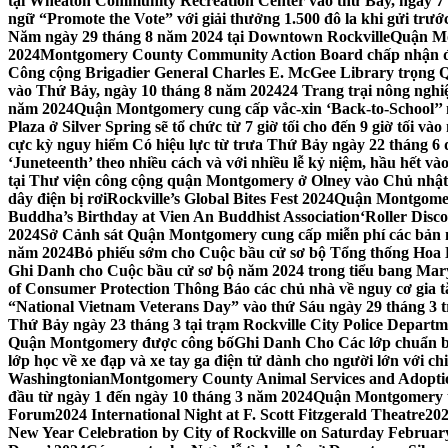
tại Wheaton Community Recreation Center vào thứ Bảy, ngày 7
ngữ “Promote the Vote” với giải thưởng 1.500 đô la khi gửi trư
Năm ngày 29 tháng 8 năm 2024 tại Downtown Rockville
Quận Mon
2024
Montgomery County Community Action Board chấp nhận đơn
Công cộng Brigadier General Charles E. McGee Library trọng Q
vào Thứ Bảy, ngày 10 tháng 8 năm 2024
24 Trang trại nông ngh
năm 2024
Quận Montgomery cung cấp vắc-xin ‘Back-to-School’’ mi
Plaza ở Silver Spring sẽ tổ chức từ 7 giờ tối cho đến 9 giờ tối v
cực kỳ nguy hiểm Có hiệu lực từ trưa Thứ Bảy ngày 22 tháng 6 
‘Juneteenth’ theo nhiều cách và với nhiều lễ kỷ niệm, hầu hết 
tại Thư viện công cộng quận Montgomery ở Olney vào Chủ nhật
dây điện bị rơi
Rockville’s Global Bites Fest 2024
Quận Montgomery
Buddha’s Birthday at Vien An Buddhist Association
‘Roller Disc
2024
Sở Cảnh sát Quận Montgomery cung cấp miễn phí các bản 
năm 2024
Bỏ phiếu sớm cho Cuộc bầu cử sơ bộ Tổng thống Hoa
Ghi Danh cho Cuộc bầu cử sơ bộ năm 2024 trong tiểu bang Mar
of Consumer Protection Thông Báo các chủ nhà về nguy cơ gia tăn
“National Vietnam Veterans Day” vào thứ Sáu ngày 29 tháng 3
Thứ Bảy ngày 23 tháng 3 tại trạm Rockville City Police Departme
Quận Montgomery được công bố
Ghi Danh Cho Các lớp chuẩn bị
lớp học về xe đạp và xe tay ga điện tử dành cho người lớn với ch
Washingtonian
Montgomery County Animal Services and Adoptio
đầu từ ngày 1 đến ngày 10 tháng 3 năm 2024
Quận Montgomery tổ
Forum
2024 International Night at F. Scott Fitzgerald Theatre
202
New Year Celebration by City of Rockville on Saturday February 