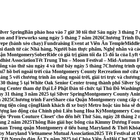
lver Spring
Bắn pháo hoa vào 7 giờ 30 tối thứ Sáu ngày 3 tháng
tion and Fireworks sang ngày 5 tháng 7 năm 2026
Chương Trình Đại
repe (bánh xèo chay) Fundraising Event at Viên Ân Temple
Middle
hi danh từ các Nhà hàng, Người bán thực phẩm, Nghệ nhân và cá
uận Montgomery
SoberRide có giá trị giảm tối đa 15 đô la của Ly
hist Association
Tết Trung Thu – Moon Festival – Mid-Autumn Fe
ông vào thứ sáu ngày 4 và thứ bảy ngày 5 tháng 7
Chương trình q
hí
7 hồ bơi ngoài trời của Montgomery County Recreation mở cửa 
ng 5 với chương trình ăn uống ngoài trời, giải trí trực và chương
30 tháng 5 tại White Oak Senior Center trong thành phố Silver S
ing Center tham dự Đại Lễ Phật Đản tổ chức tại Thủ Đô Washin
y 31 tháng 3 năm 2025 tại Silver Spring
Montgomery County Anima
m 2025
Chương trình FareShare của Quận Montgomery cung cấp ch
ương tiện công cộng
Hành khách đi xe buýt Metro hoặc tàu hỏa sẽ đ
 lượng lao động của Chính phủ Liên bang Hoa Kỳ
Montgomery Count
ự kiện ‘Prom Couture Closet’ cho đến hết Thứ Sáu, ngày 28 tháng 2
háng 2 năm 2025
Thông Báo giải học bổng của Kimmy Dương Found
n Trong quận Montgomery ở tiểu bang Maryland & Thời Khóa B
by Maryland Vietnamese Mutual Association
2025 Tết Festival at
 Tết Nguyên đán Ất Tỵ năm 2025 tại Chùa Viên Ân
Hội Chợ Tết X