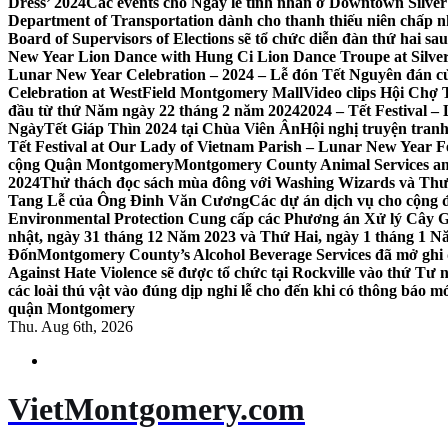
Dress’ 2024
Các events cho Ngày lễ tình nhân ở Downtown Silver 
Department of Transportation dành cho thanh thiếu niên chấp n
Board of Supervisors of Elections sẽ tổ chức diễn đàn thứ hai 
New Year Lion Dance with Hung Ci Lion Dance Troupe at Silve
Lunar New Year Celebration – 2024 – Lễ đón Tết Nguyên đán c
Celebration at WestField Montgomery Mall
Video clips Hội Chợ
đầu từ thứ Năm ngày 22 tháng 2 năm 2024
2024 – Tết Festival 
NgàyTết Giáp Thìn 2024 tại Chùa Viên Ân
Hội nghị truyện tra
Tết Festival at Our Lady of Vietnam Parish – Lunar New Year 
cộng Quận Montgomery
Montgomery County Animal Services an
2024
Thử thách đọc sách mùa đông với Washing Wizards và Thư v
Tang Lễ của Ông Đinh Văn Cương
Các dự án dịch vụ cho cộng 
Environmental Protection Cung cấp các Phương án Xử lý Cây 
nhật, ngày 31 tháng 12 Năm 2023 và Thứ Hai, ngày 1 tháng 1 N
Đốn
Montgomery County’s Alcohol Beverage Services đã mở ghi
Against Hate Violence sẽ được tổ chức tại Rockville vào thứ Tư
các loài thú vật vào đúng dịp nghỉ lễ cho đến khi có thông báo m
quận Montgomery
Thu. Aug 6th, 2026
VietMontgomery.com