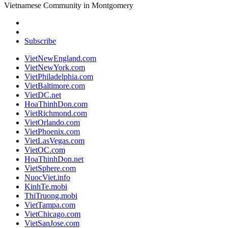
Vietnamese Community in Montgomery
Subscribe
VietNewEngland.com
VietNewYork.com
VietPhiladelphia.com
VietBaltimore.com
VietDC.net
HoaThinhDon.com
VietRichmond.com
VietOrlando.com
VietPhoenix.com
VietLasVegas.com
VietOC.com
HoaThinhDon.net
VietSphere.com
NuocViet.info
KinhTe.mobi
ThiTruong.mobi
VietTampa.com
VietChicago.com
VietSanJose.com