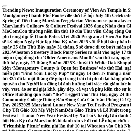
Skip
to
Trending News:
Inauguration Ceremony of Vien An Temple in Si
content
Montgomery
Thành Phố Poolesville dời Lễ hội July 4th Celebra
Spring ở Tiểu bang Maryland
Vegetarian Vietnamese pancake/ c
Maryland’s Culinary & Culture Festival 2026 đang Nhận đơn G
MoComCon thường niên lần thứ 10 của Thư viện Công cộng Q
phí trong dịp lễ Thánh Patrick
Tet 2026 Program at Vien An Budd
sẽ kỷ niệm Ngày Độc lập Hoa Kỳ năm 2025 với lễ hội bắn pháo b
ngày 25 đến Thứ Bảy ngày 31 tháng 5 sẽ được đi xe buýt miễn p
2025
Wheaton Streetery Block Party Series ra mắt vào ngày 17 thá
niệm cộng đồng cho ‘Older Americans Month’ vào thứ sáu, ngày 
thứ bảy, ngày 17 tháng 5 năm 2025
Xe buýt từ White Oak Shopp
kiện ‘Montgomery County is Open for Business’ vào thứ Hai, ngà
miễn phí “Find Your Lucky Pup” từ ngày 14 đến 17 tháng 3 nă
tới 325 đô la một tháng để giúp trang trải chi phí đi lại bằng ph
nguyên cho Người lao động bị ảnh hưởng bởi việc cắt giảm lực
váy, vest, áo sơ mi giặt khô, giày dép, cà vạt và phụ kiện cho s
Office Building qua Isiah “Ike” Leggett vào Thứ Hai, ngày 24 t
Community College
Thông Báo Đóng Cửa Các Văn Phòng Cơ Qua
Day 2025
2025 Maryland Lunar New Year Tet Festival Program 
Chợ Tết Giáo Xứ Mẹ Việt Nam
Đón Giao Thừa và Lễ Phật trong
Festival – Lunar New Year Festival by Xa Loi Charity
Ghi danh 
hội Hoa Kỳ của Maryland
Ghi danh xin vé đi coi Lễ nhậm chức
‘Friendship Picnic’ miễn phí lần thứ 10 tại Wheaton vào Chủ Nh