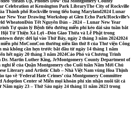
 video ‘Heads Up, Phones Dow’ của Montgomery County
r Celebration at Kensington Park Library
The City of Rockville
 của Thành phố Rockville trong tiểu bang Maryland
2024 Lunar
ar New Year Drawing Workshop at Glen Echo Park!
Rockville’s
eld Wheaton
Đón Tết Nguyên Đán – 2024 – Lunar New Year
ình Tự quản lý Bệnh tiểu đường miễn phí kéo dài sáu tuần bắt
a Hội Từ Thiện Xá Lợi –
Đón Giao Thừa và Lễ Phật trong
town được dời lại vào Thứ Bảy, ngày 2 tháng 3 năm 2024
2024
h miễn phí MoComCon thường niên lần thứ 8 của Thư viện Công
 mà không cần hẹn trước bắt đầu từ ngày 14 tháng 1 năm
ến hết ngày 20 tháng 3 năm 2024
Cáo Phó và Chương Trình
 Dr. Martin Luther King, Jr
Montgomery County Department of
h nghỉ lễ của Quận Montgomery cho Cuối tuần Năm Mới Chủ
mese Literary and Artistic Club – Nhà Việt Nam vùng Hoa Thịnh
đào tạo về ‘Federal Hate Crimes’ của Montgomery Committee
Adoption Center sẽ Miễn mọi khoản phí xin nhận nuôi tất cả
Thứ Năm ngày 23 – Thứ Sáu ngày 24 tháng 11 năm 2023 trong