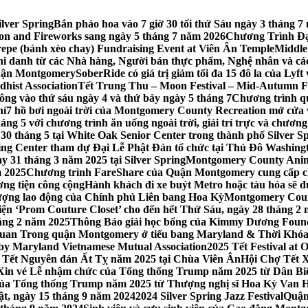
lver Spring
Bắn pháo hoa vào 7 giờ 30 tối thứ Sáu ngày 3 tháng
tion and Fireworks sang ngày 5 tháng 7 năm 2026
Chương Trình Đại
repe (bánh xèo chay) Fundraising Event at Viên Ân Temple
Middle
hi danh từ các Nhà hàng, Người bán thực phẩm, Nghệ nhân và cá
uận Montgomery
SoberRide có giá trị giảm tối đa 15 đô la của Ly
hist Association
Tết Trung Thu – Moon Festival – Mid-Autumn Fe
ông vào thứ sáu ngày 4 và thứ bảy ngày 5 tháng 7
Chương trình q
hí
7 hồ bơi ngoài trời của Montgomery County Recreation mở cửa 
ng 5 với chương trình ăn uống ngoài trời, giải trí trực và chương
30 tháng 5 tại White Oak Senior Center trong thành phố Silver S
ing Center tham dự Đại Lễ Phật Đản tổ chức tại Thủ Đô Washin
y 31 tháng 3 năm 2025 tại Silver Spring
Montgomery County Anima
m 2025
Chương trình FareShare của Quận Montgomery cung cấp ch
ương tiện công cộng
Hành khách đi xe buýt Metro hoặc tàu hỏa sẽ đ
 lượng lao động của Chính phủ Liên bang Hoa Kỳ
Montgomery Count
ự kiện ‘Prom Couture Closet’ cho đến hết Thứ Sáu, ngày 28 tháng 2
háng 2 năm 2025
Thông Báo giải học bổng của Kimmy Dương Found
n Trong quận Montgomery ở tiểu bang Maryland & Thời Khóa B
by Maryland Vietnamese Mutual Association
2025 Tết Festival at
 Tết Nguyên đán Ất Tỵ năm 2025 tại Chùa Viên Ân
Hội Chợ Tết X
Xin vé Lễ nhậm chức của Tổng thống Trump năm 2025 từ Dân Biểu
 của Tổng thống Trump năm 2025 từ Thượng nghị sĩ Hoa Kỳ Van 
ật, ngày 15 tháng 9 năm 2024
2024 Silver Spring Jazz Festival
Quận