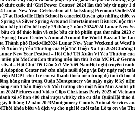
 chức cuộc thi ‘Girl Power Contest’ 2024 lần thứ bảy từ ngày 1 
4 Lunar New Year Celebration at Clarksburg Premium Outlets
Vi
17 at Rockville High School is canceled
Quyên góp những chiếc vá
Spring và Silver Spring Arts and Entertainment District
Cuộc thi
hận bài gửi đến hết ngày 29 tháng 2 năm 2024
2024 Lunar New Yea
sau bầu cử để thảo luận về cuộc bầu cử bỏ phiếu qua thư năm 2023
r Spring Town Center’s Annual Around the World Bazaar
The Lun
ủa Thành phố Rockville
2024 Lunar New Year Weekend at WestFi
 Tết Xuân Vị Yêu Thương của Hội Từ Thiện Xá Lợi 2024
Chương tr
– Lunar New Year Festival – Hội Chợ Tết Xuân Vị Yêu Thương củ
nh miễn phí MoComCon thường niên lần thứ 8 của MCPL ở German
Festival – Hội Chợ Tết Giáo Xứ Mẹ Việt Nam
Hội nghị truyện tran
d Adoption Center mở cửa nhận nuôi động vật Bảy ngày một tuần
iện MCPL cho Trẻ em và thanh thiếu niên trong độ tuổi đi học đ
đồng hàng năm trong Quận Montgomery vào ngày ngày lễ kỷ niệm
Giáng sinh Thân thiện với Môi trường cho một Năm Mới Xanh
Lịc
ăm 2024
Pictures and Video Clips Christmas Party 2023 of Vietna
 danh xổ số hơn 400 chai rượu whisky cho cư dân Quận
Hội thảo 
 ngày 6 tháng 12 năm 2023
Montgomery County Animal Services and 
ới
Thời khóa biểu và dịch vụ cho nghỉ lễ cuối tuần Lễ tạ ơn vào 