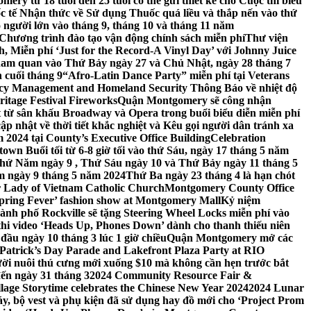
ery từ 18 tuổi đến 25 tuổi có thể gửi thiết kế cho Cuộc thi biểu
c tế Nhận thức về Sử dụng Thuốc quá liều và thắp nến vào thứ
 người lớn vào tháng 9, tháng 10 và tháng 11 năm
hương trình đào tạo vận động chính sách miễn phí
Thư viện
 Miễn phí ‘Just for the Record-A Vinyl Day’ với Johnny Juice
am quan vào Thứ Bảy ngày 27 và Chủ Nhật, ngày 28 tháng 7
 cuối tháng 9
“Afro-Latin Dance Party” miễn phí tại Veterans
cy Management and Homeland Security Thông Báo về nhiệt độ
ritage Festival Fireworks
Quận Montgomery sẽ công nhận
át từ sân khấu Broadway và Opera trong buổi biểu diễn miễn phí
 nhật về thời tiết khắc nghiệt và Kêu gọi người dân tránh xa
2024 tại County’s Executive Office Building
Celebration
own Buổi tối từ 6-8 giờ tối vào thứ Sáu, ngày 17 tháng 5 năm
hứ Năm ngày 9 , Thứ Sáu ngày 10 và Thứ Bảy ngày 11 tháng 5
m ngày 9 tháng 5 năm 2024
Thứ Ba ngày 23 tháng 4 là hạn chót
 Lady of Vietnam Catholic Church
Montgomery County Office
Spring Fever’ fashion show at Montgomery Mall
Kỷ niệm
ành phố Rockville sẽ tặng Steering Wheel Locks miễn phí vào
thi video ‘Heads Up, Phones Down’ dành cho thanh thiếu niên
u ngày 10 tháng 3 lúc 1 giờ chiều
Quận Montgomery mở các
 Patrick’s Day Parade and Lakefront Plaza Party at RIO
ời nuôi thú cưng mới xuống $10 mà không cần hẹn trước bắt
đến ngày 31 tháng 3
2024 Community Resource Fair &
llage Storytime celebrates the Chinese New Year 2024
2024 Lunar
y, bộ vest và phụ kiện đã sử dụng hay đồ mới cho ‘Project Prom