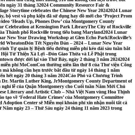
đến ngày 31 tháng 3
2024 Community Resource Fair &
llage Storytime celebrates the Chinese New Year 2024
2024 Lunar
y, bộ vest và phụ kiện đã sử dụng hay đồ mới cho ‘Project Prom
 video ‘Heads Up, Phones Dow’ của Montgomery County
r Celebration at Kensington Park Library
The City of Rockville
 của Thành phố Rockville trong tiểu bang Maryland
2024 Lunar
ar New Year Drawing Workshop at Glen Echo Park!
Rockville’s
eld Wheaton
Đón Tết Nguyên Đán – 2024 – Lunar New Year
ình Tự quản lý Bệnh tiểu đường miễn phí kéo dài sáu tuần bắt
a Hội Từ Thiện Xá Lợi –
Đón Giao Thừa và Lễ Phật trong
town được dời lại vào Thứ Bảy, ngày 2 tháng 3 năm 2024
2024
h miễn phí MoComCon thường niên lần thứ 8 của Thư viện Công
 mà không cần hẹn trước bắt đầu từ ngày 14 tháng 1 năm
ến hết ngày 20 tháng 3 năm 2024
Cáo Phó và Chương Trình
 Dr. Martin Luther King, Jr
Montgomery County Department of
h nghỉ lễ của Quận Montgomery cho Cuối tuần Năm Mới Chủ
mese Literary and Artistic Club – Nhà Việt Nam vùng Hoa Thịnh
đào tạo về ‘Federal Hate Crimes’ của Montgomery Committee
Adoption Center sẽ Miễn mọi khoản phí xin nhận nuôi tất cả
Thứ Năm ngày 23 – Thứ Sáu ngày 24 tháng 11 năm 2023 trong