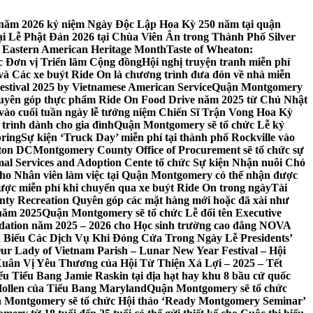
 7 năm 2026 kỷ niệm Ngày Độc Lập Hoa Kỳ 250 năm tại quận
 Lễ Phật Đản 2026 tại Chùa Viên Ân trong Thành Phố Silver
 Eastern American Heritage Month
Taste of Wheaton:
c Đơn vị Triển lãm Cộng đồng
Hội nghị truyện tranh miễn phí
ft và Các xe buýt Ride On là chương trình đưa đón về nhà miễn
stival 2025 by Vietnamese American Service
Quận Montgomery
uyên góp thực phẩm Ride On Food Drive năm 2025 từ Chủ Nhật
vào cuối tuần ngày lễ tưởng niệm Chiến Sĩ Trận Vong Hoa Kỳ
 trình dành cho gia đình
Quận Montgomery sẽ tổ chức Lễ kỷ
pring
Sự kiện ‘Truck Day’ miễn phí tại thành phố Rockville vào
gton DC
Montgomery County Office of Procurement sẽ tổ chức sự
l Services and Adoption Cente tổ chức Sự kiện Nhận nuôi Chó
o Nhân viên làm việc tại Quận Montgomery có thể nhận được
ược miễn phí khi chuyển qua xe buýt Ride On trong ngày
Tài
y Recreation Quyên góp các mặt hàng mới hoặc đã xài như
 năm 2025
Quận Montgomery sẽ tổ chức Lễ đổi tên Executive
ation năm 2025 – 2026 cho Học sinh trường cao đẳng NOVA
iểu Các Dịch Vụ Khi Đóng Cửa Trong Ngày Lễ Presidents’
 Our Lady of Vietnam Parish – Lunar New Year Festival – Hội
uân Vị Yêu Thương của Hội Từ Thiện Xá Lợi – 2025 – Tết
 Tiểu Bang Jamie Raskin tại địa hạt hay khu 8 bầu cử quốc
Hollen của Tiểu Bang Maryland
Quận Montgomery sẽ tổ chức
 Montgomery sẽ tổ chức Hội thảo ‘Ready Montgomery Seminar’