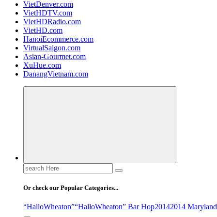
VietDenver.com
VietHDTV.com
VietHDRadio.com
VietHD.com
HanoiEcommerce.com
VirtualSaigon.com
Asian-Gourmet.com
XuHue.com
DanangVietnam.com
Search
for:
Or check our Popular Categories...
“HalloWheaton”
“HalloWheaton” Bar Hop
2014
2014 Maryland 