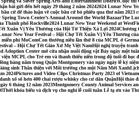
Spring và Silver Spring Arts and Entertainment District
Cuộc thi
hận bài gửi đến hết ngày 29 tháng 2 năm 2024
2024 Lunar New Yea
sau bầu cử để thảo luận về cuộc bầu cử bỏ phiếu qua thư năm 2023
r Spring Town Center’s Annual Around the World Bazaar
The Lun
ủa Thành phố Rockville
2024 Lunar New Year Weekend at WestFi
 Tết Xuân Vị Yêu Thương của Hội Từ Thiện Xá Lợi 2024
Chương tr
– Lunar New Year Festival – Hội Chợ Tết Xuân Vị Yêu Thương củ
nh miễn phí MoComCon thường niên lần thứ 8 của MCPL ở German
Festival – Hội Chợ Tết Giáo Xứ Mẹ Việt Nam
Hội nghị truyện tran
d Adoption Center mở cửa nhận nuôi động vật Bảy ngày một tuần
iện MCPL cho Trẻ em và thanh thiếu niên trong độ tuổi đi học đ
đồng hàng năm trong Quận Montgomery vào ngày ngày lễ kỷ niệm
Giáng sinh Thân thiện với Môi trường cho một Năm Mới Xanh
Lịc
ăm 2024
Pictures and Video Clips Christmas Party 2023 of Vietna
 danh xổ số hơn 400 chai rượu whisky cho cư dân Quận
Hội thảo 
 ngày 6 tháng 12 năm 2023
Montgomery County Animal Services and 
ới
Thời khóa biểu và dịch vụ cho nghỉ lễ cuối tuần Lễ tạ ơn vào 