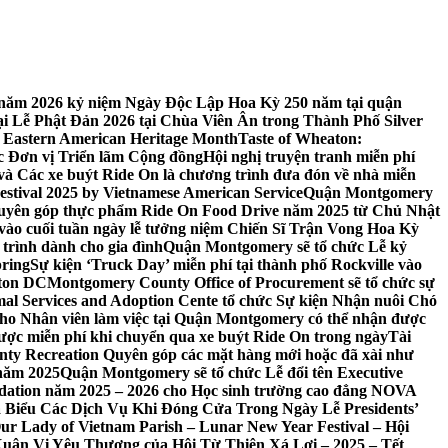
 7 năm 2026 kỷ niệm Ngày Độc Lập Hoa Kỳ 250 năm tại quận
 Lễ Phật Đản 2026 tại Chùa Viên Ân trong Thành Phố Silver
 Eastern American Heritage Month
Taste of Wheaton:
c Đơn vị Triển lãm Cộng đồng
Hội nghị truyện tranh miễn phí
ft và Các xe buýt Ride On là chương trình đưa đón về nhà miễn
stival 2025 by Vietnamese American Service
Quận Montgomery
uyên góp thực phẩm Ride On Food Drive năm 2025 từ Chủ Nhật
vào cuối tuần ngày lễ tưởng niệm Chiến Sĩ Trận Vong Hoa Kỳ
 trình dành cho gia đình
Quận Montgomery sẽ tổ chức Lễ kỷ
pring
Sự kiện ‘Truck Day’ miễn phí tại thành phố Rockville vào
gton DC
Montgomery County Office of Procurement sẽ tổ chức sự
l Services and Adoption Cente tổ chức Sự kiện Nhận nuôi Chó
o Nhân viên làm việc tại Quận Montgomery có thể nhận được
ược miễn phí khi chuyển qua xe buýt Ride On trong ngày
Tài
y Recreation Quyên góp các mặt hàng mới hoặc đã xài như
 năm 2025
Quận Montgomery sẽ tổ chức Lễ đổi tên Executive
ation năm 2025 – 2026 cho Học sinh trường cao đẳng NOVA
iểu Các Dịch Vụ Khi Đóng Cửa Trong Ngày Lễ Presidents’
 Our Lady of Vietnam Parish – Lunar New Year Festival – Hội
uân Vị Yêu Thương của Hội Từ Thiện Xá Lợi – 2025 – Tết