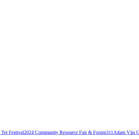
Tet Festival
2024 Community Resource Fair & Forum
311
Adam Văn G