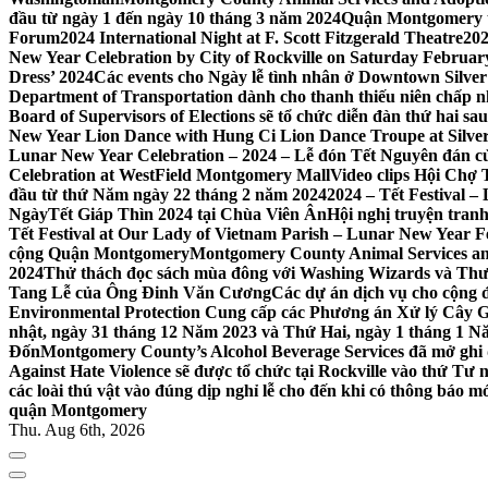
đầu từ ngày 1 đến ngày 10 tháng 3 năm 2024
Quận Montgomery tổ
Forum
2024 International Night at F. Scott Fitzgerald Theatre
202
New Year Celebration by City of Rockville on Saturday February 
Dress’ 2024
Các events cho Ngày lễ tình nhân ở Downtown Silver 
Department of Transportation dành cho thanh thiếu niên chấp n
Board of Supervisors of Elections sẽ tổ chức diễn đàn thứ hai 
New Year Lion Dance with Hung Ci Lion Dance Troupe at Silve
Lunar New Year Celebration – 2024 – Lễ đón Tết Nguyên đán c
Celebration at WestField Montgomery Mall
Video clips Hội Chợ
đầu từ thứ Năm ngày 22 tháng 2 năm 2024
2024 – Tết Festival 
NgàyTết Giáp Thìn 2024 tại Chùa Viên Ân
Hội nghị truyện tra
Tết Festival at Our Lady of Vietnam Parish – Lunar New Year 
cộng Quận Montgomery
Montgomery County Animal Services an
2024
Thử thách đọc sách mùa đông với Washing Wizards và Thư v
Tang Lễ của Ông Đinh Văn Cương
Các dự án dịch vụ cho cộng 
Environmental Protection Cung cấp các Phương án Xử lý Cây 
nhật, ngày 31 tháng 12 Năm 2023 và Thứ Hai, ngày 1 tháng 1 N
Đốn
Montgomery County’s Alcohol Beverage Services đã mở ghi
Against Hate Violence sẽ được tổ chức tại Rockville vào thứ Tư
các loài thú vật vào đúng dịp nghỉ lễ cho đến khi có thông báo m
quận Montgomery
Thu. Aug 6th, 2026