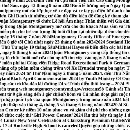
 tháng 9 năm 2024
Sinh viên và cựu sinh viên của Cao đẳng Montgom
ớc thứ Sáu, ngày 13 tháng 9 năm 2024
Buổi lễ tưởng niệm Ngày Quố
tgomery mở các lớp học về xe đạp và xe tay ga điện tử dành cho
 Ghi Danh từ những cư dân đủ điều kiện để đăng ký tham gia C
uận Montgomery tổ chức Lễ hội Âm nhạc Thân thiện với Gia đình,
iệp trong Quận Montgomery mở cửa cho du khách Mua sắm và Th
ễn phí cho trẻ em trong độ tuổi đi học tại nhiều địa điểm cho đến
ào ngày 16 tháng 7 năm 2024
Montgomery County Office of Emergen
đến 8 giờ tối Chủ nhật ngày 23 tháng 6 năm 2024
2024 Scotland He
vào Thứ Tư ngày 19 tháng Sáu
Michael Hayes sẽ biểu diễn các bài h
, ngày 9 tháng 6 năm 2024
Quận Montgomery cung cấp thông tin cập
 tổ chức buổi mở cửa cho người tìm việc vào ngày 5 tháng 6 năm 
o’ miễn phí tại Công viên Ridge Road Recreational Park ở Germant
nâng cấp phần mềm chống trộm với Xe Hyundai trong ba ngày: T
 Kỳ năm 2024 từ Thứ Năm ngày 2 tháng 5 năm 2024, đến Thứ Nă
yland
Black April Commemoration 2024 by Youth Ministry Of Our
g các trò lừa đảo lát đường lái xe
Trình diễn thời trang – 2024 ‘
 trên trang web montgomerycountymd.gov/veterans
Sở Cảnh sát Th
nt từ 9 giờ sáng đến 1 giờ chiều
Nhóm và Cá nhân đoạt giải cuộc 
 nhập quốc tịch của quận Montgomery trong mùa xuân 2024 bắt đầ
i phí thấp vào tháng 4, tháng 5 và tháng 6 trong năm 2024
2024 St.
n Center kỷ niệm 10 năm phục vụ và giảm chi phí cho những ngư
 chức cuộc thi ‘Girl Power Contest’ 2024 lần thứ bảy từ ngày 1 
4 Lunar New Year Celebration at Clarksburg Premium Outlets
Vi
17 at Rockville High School is canceled
Quyên góp những chiếc vá