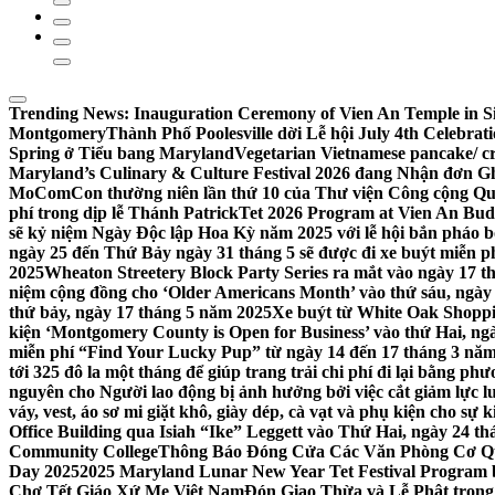
Trending News:
Inauguration Ceremony of Vien An Temple in Si
Montgomery
Thành Phố Poolesville dời Lễ hội July 4th Celebra
Spring ở Tiểu bang Maryland
Vegetarian Vietnamese pancake/ c
Maryland’s Culinary & Culture Festival 2026 đang Nhận đơn G
MoComCon thường niên lần thứ 10 của Thư viện Công cộng Q
phí trong dịp lễ Thánh Patrick
Tet 2026 Program at Vien An Budd
sẽ kỷ niệm Ngày Độc lập Hoa Kỳ năm 2025 với lễ hội bắn pháo b
ngày 25 đến Thứ Bảy ngày 31 tháng 5 sẽ được đi xe buýt miễn p
2025
Wheaton Streetery Block Party Series ra mắt vào ngày 17 thá
niệm cộng đồng cho ‘Older Americans Month’ vào thứ sáu, ngày 
thứ bảy, ngày 17 tháng 5 năm 2025
Xe buýt từ White Oak Shopp
kiện ‘Montgomery County is Open for Business’ vào thứ Hai, ngà
miễn phí “Find Your Lucky Pup” từ ngày 14 đến 17 tháng 3 nă
tới 325 đô la một tháng để giúp trang trải chi phí đi lại bằng ph
nguyên cho Người lao động bị ảnh hưởng bởi việc cắt giảm lực
váy, vest, áo sơ mi giặt khô, giày dép, cà vạt và phụ kiện cho s
Office Building qua Isiah “Ike” Leggett vào Thứ Hai, ngày 24 t
Community College
Thông Báo Đóng Cửa Các Văn Phòng Cơ Qua
Day 2025
2025 Maryland Lunar New Year Tet Festival Program 
Chợ Tết Giáo Xứ Mẹ Việt Nam
Đón Giao Thừa và Lễ Phật trong