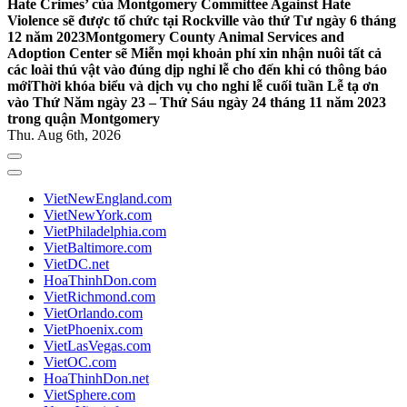
Hate Crimes’ của Montgomery Committee Against Hate
Violence sẽ được tổ chức tại Rockville vào thứ Tư ngày 6 tháng
12 năm 2023
Montgomery County Animal Services and
Adoption Center sẽ Miễn mọi khoản phí xin nhận nuôi tất cả
các loài thú vật vào đúng dịp nghỉ lễ cho đến khi có thông báo
mới
Thời khóa biểu và dịch vụ cho nghỉ lễ cuối tuần Lễ tạ ơn
vào Thứ Năm ngày 23 – Thứ Sáu ngày 24 tháng 11 năm 2023
trong quận Montgomery
Thu. Aug 6th, 2026
VietNewEngland.com
VietNewYork.com
VietPhiladelphia.com
VietBaltimore.com
VietDC.net
HoaThinhDon.com
VietRichmond.com
VietOrlando.com
VietPhoenix.com
VietLasVegas.com
VietOC.com
HoaThinhDon.net
VietSphere.com