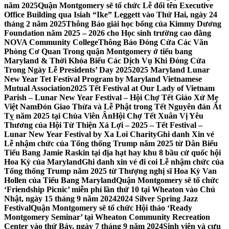
năm 2025
Quận Montgomery sẽ tổ chức Lễ đổi tên Executive
Office Building qua Isiah “Ike” Leggett vào Thứ Hai, ngày 24
tháng 2 năm 2025
Thông Báo giải học bổng của Kimmy Dương
Foundation năm 2025 – 2026 cho Học sinh trường cao đẳng
NOVA Community College
Thông Báo Đóng Cửa Các Văn
Phòng Cơ Quan Trong quận Montgomery ở tiểu bang
Maryland & Thời Khóa Biểu Các Dịch Vụ Khi Đóng Cửa
Trong Ngày Lễ Presidents’ Day 2025
2025 Maryland Lunar
New Year Tet Festival Program by Maryland Vietnamese
Mutual Association
2025 Tết Festival at Our Lady of Vietnam
Parish – Lunar New Year Festival – Hội Chợ Tết Giáo Xứ Mẹ
Việt Nam
Đón Giao Thừa và Lễ Phật trong Tết Nguyên đán Ất
Tỵ năm 2025 tại Chùa Viên Ân
Hội Chợ Tết Xuân Vị Yêu
Thương của Hội Từ Thiện Xá Lợi – 2025 – Tết Festival –
Lunar New Year Festival by Xa Loi Charity
Ghi danh Xin vé
Lễ nhậm chức của Tổng thống Trump năm 2025 từ Dân Biểu
Tiểu Bang Jamie Raskin tại địa hạt hay khu 8 bầu cử quốc hội
Hoa Kỳ của Maryland
Ghi danh xin vé đi coi Lễ nhậm chức của
Tổng thống Trump năm 2025 từ Thượng nghị sĩ Hoa Kỳ Van
Hollen của Tiểu Bang Maryland
Quận Montgomery sẽ tổ chức
‘Friendship Picnic’ miễn phí lần thứ 10 tại Wheaton vào Chủ
Nhật, ngày 15 tháng 9 năm 2024
2024 Silver Spring Jazz
Festival
Quận Montgomery sẽ tổ chức Hội thảo ‘Ready
Montgomery Seminar’ tại Wheaton Community Recreation
Center vào thứ Bảy, ngày 7 tháng 9 năm 2024
Sinh viên và cựu