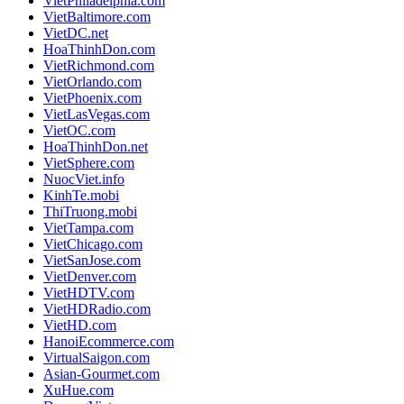
VietPhiladelphia.com
VietBaltimore.com
VietDC.net
HoaThinhDon.com
VietRichmond.com
VietOrlando.com
VietPhoenix.com
VietLasVegas.com
VietOC.com
HoaThinhDon.net
VietSphere.com
NuocViet.info
KinhTe.mobi
ThiTruong.mobi
VietTampa.com
VietChicago.com
VietSanJose.com
VietDenver.com
VietHDTV.com
VietHDRadio.com
VietHD.com
HanoiEcommerce.com
VirtualSaigon.com
Asian-Gourmet.com
XuHue.com