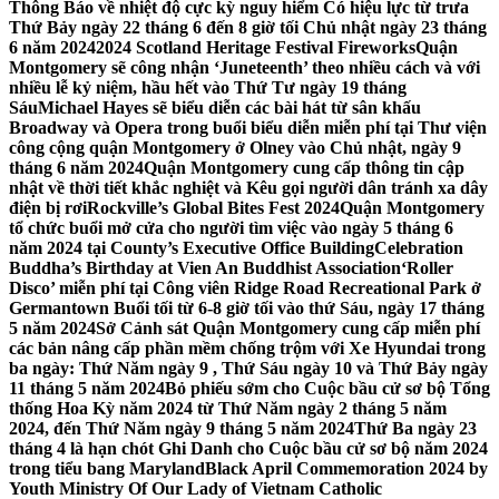
Thông Báo về nhiệt độ cực kỳ nguy hiểm Có hiệu lực từ trưa
Thứ Bảy ngày 22 tháng 6 đến 8 giờ tối Chủ nhật ngày 23 tháng
6 năm 2024
2024 Scotland Heritage Festival Fireworks
Quận
Montgomery sẽ công nhận ‘Juneteenth’ theo nhiều cách và với
nhiều lễ kỷ niệm, hầu hết vào Thứ Tư ngày 19 tháng
Sáu
Michael Hayes sẽ biểu diễn các bài hát từ sân khấu
Broadway và Opera trong buổi biểu diễn miễn phí tại Thư viện
công cộng quận Montgomery ở Olney vào Chủ nhật, ngày 9
tháng 6 năm 2024
Quận Montgomery cung cấp thông tin cập
nhật về thời tiết khắc nghiệt và Kêu gọi người dân tránh xa dây
điện bị rơi
Rockville’s Global Bites Fest 2024
Quận Montgomery
tổ chức buổi mở cửa cho người tìm việc vào ngày 5 tháng 6
năm 2024 tại County’s Executive Office Building
Celebration
Buddha’s Birthday at Vien An Buddhist Association
‘Roller
Disco’ miễn phí tại Công viên Ridge Road Recreational Park ở
Germantown Buổi tối từ 6-8 giờ tối vào thứ Sáu, ngày 17 tháng
5 năm 2024
Sở Cảnh sát Quận Montgomery cung cấp miễn phí
các bản nâng cấp phần mềm chống trộm với Xe Hyundai trong
ba ngày: Thứ Năm ngày 9 , Thứ Sáu ngày 10 và Thứ Bảy ngày
11 tháng 5 năm 2024
Bỏ phiếu sớm cho Cuộc bầu cử sơ bộ Tổng
thống Hoa Kỳ năm 2024 từ Thứ Năm ngày 2 tháng 5 năm
2024, đến Thứ Năm ngày 9 tháng 5 năm 2024
Thứ Ba ngày 23
tháng 4 là hạn chót Ghi Danh cho Cuộc bầu cử sơ bộ năm 2024
trong tiểu bang Maryland
Black April Commemoration 2024 by
Youth Ministry Of Our Lady of Vietnam Catholic