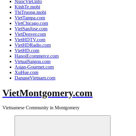
NuocViet.info
KinhTe.mobi
ThiTruong.mobi
VietTampa.com
VietChicago.com
VietSanJose.com
VietDenver.com
VietHDTV.com
VietHDRadio.com
VietHD.com
HanoiEcommerce.com
VirtualSaigon.com
Asian-Gourmet.com
XuHue.com
DanangVietnam.com
VietMontgomery.com
Vietnamese Community in Montgomery