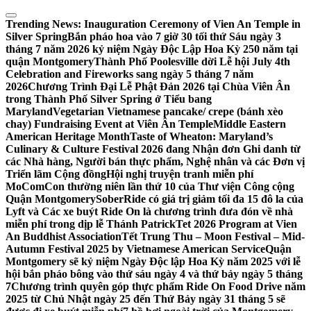
Skip
to
Trending News:
Inauguration Ceremony of Vien An Temple in
content
Silver Spring
Bắn pháo hoa vào 7 giờ 30 tối thứ Sáu ngày 3
tháng 7 năm 2026 kỷ niệm Ngày Độc Lập Hoa Kỳ 250 năm tại
quận Montgomery
Thành Phố Poolesville dời Lễ hội July 4th
Celebration and Fireworks sang ngày 5 tháng 7 năm
2026
Chương Trình Đại Lễ Phật Đản 2026 tại Chùa Viên Ân
trong Thành Phố Silver Spring ở Tiểu bang
Maryland
Vegetarian Vietnamese pancake/ crepe (bánh xèo
chay) Fundraising Event at Viên Ân Temple
Middle Eastern
American Heritage Month
Taste of Wheaton: Maryland’s
Culinary & Culture Festival 2026 đang Nhận đơn Ghi danh từ
các Nhà hàng, Người bán thực phẩm, Nghệ nhân và các Đơn vị
Triển lãm Cộng đồng
Hội nghị truyện tranh miễn phí
MoComCon thường niên lần thứ 10 của Thư viện Công cộng
Quận Montgomery
SoberRide có giá trị giảm tối đa 15 đô la của
Lyft và Các xe buýt Ride On là chương trình đưa đón về nhà
miễn phí trong dịp lễ Thánh Patrick
Tet 2026 Program at Vien
An Buddhist Association
Tết Trung Thu – Moon Festival – Mid-
Autumn Festival 2025 by Vietnamese American Service
Quận
Montgomery sẽ kỷ niệm Ngày Độc lập Hoa Kỳ năm 2025 với lễ
hội bắn pháo bông vào thứ sáu ngày 4 và thứ bảy ngày 5 tháng
7
Chương trình quyên góp thực phẩm Ride On Food Drive năm
2025 từ Chủ Nhật ngày 25 đến Thứ Bảy ngày 31 tháng 5 sẽ