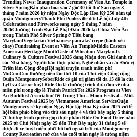
Trending News:
Inauguration Ceremony of Vien An Temple in
Silver Spring
Bắn pháo hoa vào 7 giờ 30 tối thứ Sáu ngày 3
tháng 7 năm 2026 kỷ niệm Ngày Độc Lập Hoa Kỳ 250 năm tại
quận Montgomery
Thành Phố Poolesville dời Lễ hội July 4th
Celebration and Fireworks sang ngày 5 tháng 7 năm
2026
Chương Trình Đại Lễ Phật Đản 2026 tại Chùa Viên Ân
trong Thành Phố Silver Spring ở Tiểu bang
Maryland
Vegetarian Vietnamese pancake/ crepe (bánh xèo
chay) Fundraising Event at Viên Ân Temple
Middle Eastern
American Heritage Month
Taste of Wheaton: Maryland’s
Culinary & Culture Festival 2026 đang Nhận đơn Ghi danh từ
các Nhà hàng, Người bán thực phẩm, Nghệ nhân và các Đơn vị
Triển lãm Cộng đồng
Hội nghị truyện tranh miễn phí
MoComCon thường niên lần thứ 10 của Thư viện Công cộng
Quận Montgomery
SoberRide có giá trị giảm tối đa 15 đô la của
Lyft và Các xe buýt Ride On là chương trình đưa đón về nhà
miễn phí trong dịp lễ Thánh Patrick
Tet 2026 Program at Vien
An Buddhist Association
Tết Trung Thu – Moon Festival – Mid-
Autumn Festival 2025 by Vietnamese American Service
Quận
Montgomery sẽ kỷ niệm Ngày Độc lập Hoa Kỳ năm 2025 với lễ
hội bắn pháo bông vào thứ sáu ngày 4 và thứ bảy ngày 5 tháng
7
Chương trình quyên góp thực phẩm Ride On Food Drive năm
2025 từ Chủ Nhật ngày 25 đến Thứ Bảy ngày 31 tháng 5 sẽ
được đi xe buýt miễn phí
7 hồ bơi ngoài trời của Montgomery
County Recreation mở cửa vào cuối tuần ngày lễ tưởng niệm