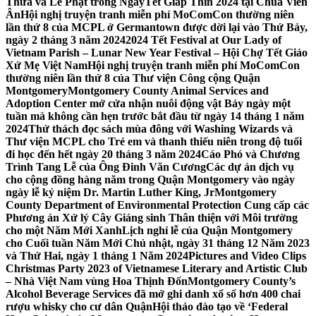
Thừa và Lễ Phật trong NgàyTết Giáp Thìn 2024 tại Chùa Viên
Ân
Hội nghị truyện tranh miễn phí MoComCon thường niên
lần thứ 8 của MCPL ở Germantown được dời lại vào Thứ Bảy,
ngày 2 tháng 3 năm 2024
2024 Tết Festival at Our Lady of
Vietnam Parish – Lunar New Year Festival – Hội Chợ Tết Giáo
Xứ Mẹ Việt Nam
Hội nghị truyện tranh miễn phí MoComCon
thường niên lần thứ 8 của Thư viện Công cộng Quận
Montgomery
Montgomery County Animal Services and
Adoption Center mở cửa nhận nuôi động vật Bảy ngày một
tuần mà không cần hẹn trước bắt đầu từ ngày 14 tháng 1 năm
2024
Thử thách đọc sách mùa đông với Washing Wizards và
Thư viện MCPL cho Trẻ em và thanh thiếu niên trong độ tuổi
đi học đến hết ngày 20 tháng 3 năm 2024
Cáo Phó và Chương
Trình Tang Lễ của Ông Đinh Văn Cương
Các dự án dịch vụ
cho cộng đồng hàng năm trong Quận Montgomery vào ngày
ngày lễ kỷ niệm Dr. Martin Luther King, Jr
Montgomery
County Department of Environmental Protection Cung cấp các
Phương án Xử lý Cây Giáng sinh Thân thiện với Môi trường
cho một Năm Mới Xanh
Lịch nghỉ lễ của Quận Montgomery
cho Cuối tuần Năm Mới Chủ nhật, ngày 31 tháng 12 Năm 2023
và Thứ Hai, ngày 1 tháng 1 Năm 2024
Pictures and Video Clips
Christmas Party 2023 of Vietnamese Literary and Artistic Club
– Nhà Việt Nam vùng Hoa Thịnh Đốn
Montgomery County’s
Alcohol Beverage Services đã mở ghi danh xổ số hơn 400 chai
rượu whisky cho cư dân Quận
Hội thảo đào tạo về ‘Federal