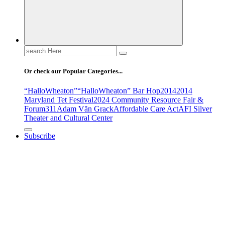
Search
for:
Or check our Popular Categories...
“HalloWheaton”
“HalloWheaton” Bar Hop
2014
2014
Maryland Tet Festival
2024 Community Resource Fair &
Forum
311
Adam Văn Grack
Affordable Care Act
AFI Silver
Theater and Cultural Center
Subscribe