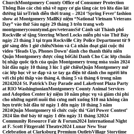
Church
Montgomery County Office of Consumer Protection
Thông Báo các chủ nhà về nguy cơ gia tăng các trò lừa đảo lát
đường lái xe
Trình diễn thời trang – 2024 ‘Spring Fever’ fashion
show at Montgomery Mall
Kỷ niệm “National Vietnam Veterans
Day” vào thứ Sáu ngày 29 tháng 3 trên trang web
montgomerycountymd.gov/veterans
Sở Cảnh sát Thành phố
Rockville sẽ tặng Steering Wheel Locks miễn phí vào Thứ Bảy
ngày 23 tháng 3 tại trạm Rockville City Police Department từ 9
giờ sáng đến 1 giờ chiều
Nhóm và Cá nhân đoạt giải cuộc thi
video ‘Heads Up, Phones Down’ dành cho thanh thiếu niên
Quận Montgomery được công bố
Ghi Danh Cho Các lớp chuẩn
bị nhập quốc tịch của quận Montgomery trong mùa xuân 2024
bắt đầu ngày 10 tháng 3 lúc 1 giờ chiều
Quận Montgomery mở
các lớp học về xe đạp và xe tay ga điện tử dành cho người lớn
với chi phí thấp vào tháng 4, tháng 5 và tháng 6 trong năm
2024
2024 St. Patrick’s Day Parade and Lakefront Plaza Party
at RIO Washingtonian
Montgomery County Animal Services
and Adoption Center kỷ niệm 10 năm phục vụ và giảm chi phí
cho những người nuôi thú cưng mới xuống $10 mà không cần
hẹn trước bắt đầu từ ngày 1 đến ngày 10 tháng 3 năm
2024
Quận Montgomery tổ chức cuộc thi ‘Girl Power Contest’
2024 lần thứ bảy từ ngày 1 đến ngày 31 tháng 3
2024
Community Resource Fair & Forum
2024 International Night
at F. Scott Fitzgerald Theatre
2024 Lunar New Year
Celebration at Clarksburg Premium Outlets
Village Storytime