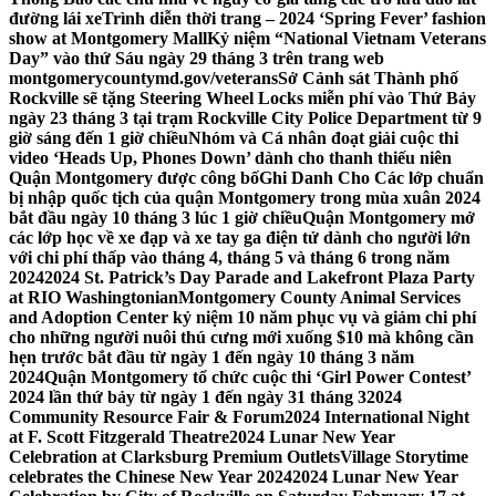
đường lái xe
Trình diễn thời trang – 2024 ‘Spring Fever’ fashion
show at Montgomery Mall
Kỷ niệm “National Vietnam Veterans
Day” vào thứ Sáu ngày 29 tháng 3 trên trang web
montgomerycountymd.gov/veterans
Sở Cảnh sát Thành phố
Rockville sẽ tặng Steering Wheel Locks miễn phí vào Thứ Bảy
ngày 23 tháng 3 tại trạm Rockville City Police Department từ 9
giờ sáng đến 1 giờ chiều
Nhóm và Cá nhân đoạt giải cuộc thi
video ‘Heads Up, Phones Down’ dành cho thanh thiếu niên
Quận Montgomery được công bố
Ghi Danh Cho Các lớp chuẩn
bị nhập quốc tịch của quận Montgomery trong mùa xuân 2024
bắt đầu ngày 10 tháng 3 lúc 1 giờ chiều
Quận Montgomery mở
các lớp học về xe đạp và xe tay ga điện tử dành cho người lớn
với chi phí thấp vào tháng 4, tháng 5 và tháng 6 trong năm
2024
2024 St. Patrick’s Day Parade and Lakefront Plaza Party
at RIO Washingtonian
Montgomery County Animal Services
and Adoption Center kỷ niệm 10 năm phục vụ và giảm chi phí
cho những người nuôi thú cưng mới xuống $10 mà không cần
hẹn trước bắt đầu từ ngày 1 đến ngày 10 tháng 3 năm
2024
Quận Montgomery tổ chức cuộc thi ‘Girl Power Contest’
2024 lần thứ bảy từ ngày 1 đến ngày 31 tháng 3
2024
Community Resource Fair & Forum
2024 International Night
at F. Scott Fitzgerald Theatre
2024 Lunar New Year
Celebration at Clarksburg Premium Outlets
Village Storytime
celebrates the Chinese New Year 2024
2024 Lunar New Year