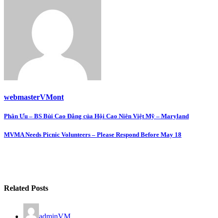
webmasterVMont
Post
Phân Ưu – BS Bùi Cao Đẳng của Hội Cao Niên Việt Mỹ – Maryland
navigation
MVMA Needs Picnic Volunteers – Please Respond Before May 18
Related Posts
adminVM