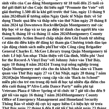
sinh viên của Cao đẳng Montgomery từ 18 tuổi đến 25 tuổi có
thể gửi thiết kế cho Cuộc thi biểu ngữ “Promote the Vote” với
giải thưởng 1.500 đô la khi gửi trước thứ Sáu, ngày 13 tháng 9
năm 2024
Buổi lễ tưởng niệm Ngày Quốc tế Nhận thức về Sử
dụng Thuốc quá liều và thắp nến vào thứ Năm ngày 29 tháng 8
năm 2024 tại Downtown Rockville
Quận Montgomery mở các
lớp học về xe đạp và xe tay ga điện tử dành cho người lớn vào
tháng 9, tháng 10 và tháng 11 năm 2024
Montgomery County
Community Action Board chấp nhận đơn Ghi Danh từ những
cư dân đủ điều kiện để đăng ký tham gia Chương trình đào tạo
vận động chính sách miễn phí
Thư viện Công cộng Brigadier
General Charles E. McGee Library trọng Quận Montgomery tổ
chức Lễ hội Âm nhạc Thân thiện với Gia đình, Miễn phí ‘Just
for the Record-A Vinyl Day’ với Johnny Juice vào Thứ Bảy,
ngày 10 tháng 8 năm 2024
24 Trang trại nông nghiệp trong
Quận Montgomery mở cửa cho du khách Mua sắm và Tham
quan vào Thứ Bảy ngày 27 và Chủ Nhật, ngày 28 tháng 7 năm
2024
Quận Montgomery cung cấp vắc-xin ‘Back-to-School’’
miễn phí cho trẻ em trong độ tuổi đi học tại nhiều địa điểm cho
đến cuối tháng 9
“Afro-Latin Dance Party” miễn phí tại
Veterans Plaza ở Silver Spring sẽ tổ chức từ 7 giờ tối cho đến 9
giờ tối vào ngày 16 tháng 7 năm 2024
Montgomery County
Office of Emergency Management and Homeland Security
Thông Báo về nhiệt độ cực kỳ nguy hiểm Có hiệu lực từ trưa
Thứ Bảy ngày 22 tháng 6 đến 8 giờ tối Chủ nhật ngày 23 tháng