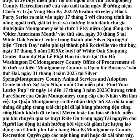
được đi xe buýt miễn phí
7 hồ bơi ngoài trời của Montgomery
County Recreation mở cửa vào cuối tuần ngày lễ tưởng niệm
Chiến Sĩ Trận Vong Hoa Kỳ 2025
Wheaton Streetery Block
Party Series ra mắt vào ngày 17 tháng 5 với chương trình ăn
uống ngoài trời, giải trí trực và chương trình dành cho gia
đình
Quận Montgomery sẽ tổ chức Lễ kỷ niệm cộng đồng cho
‘Older Americans Month’ vào thứ sáu, ngày 30 tháng 5 tại
White Oak Senior Center trong thành phố Silver Spring
Sự
kiện ‘Truck Day’ miễn phí tại thành phố Rockville vào thứ bảy,
ngày 17 tháng 5 năm 2025
Xe buýt từ White Oak Shopping
Center tham dự Đại Lễ Phật Đản tổ chức tại Thủ Đô
Washington DC
Montgomery County Office of Procurement sẽ
tổ chức sự kiện ‘Montgomery County is Open for Business’ vào
thứ Hai, ngày 31 tháng 3 năm 2025 tại Silver
Spring
Montgomery County Animal Services and Adoption
Cente tổ chức Sự kiện Nhận nuôi Chó miễn phí “Find Your
Lucky Pup” từ ngày 14 đến 17 tháng 3 năm 2025
Chương trình
FareShare của Quận Montgomery cung cấp cho Nhân viên làm
việc tại Quận Montgomery có thể nhận được tới 325 đô la một
tháng để giúp trang trải chi phí đi lại bằng phương tiện công
cộng
Hành khách đi xe buýt Metro hoặc tàu hỏa sẽ được miễn
phí khi chuyển qua xe buýt Ride On trong ngày
Tài nguyên cho
Người lao động bị ảnh hưởng bởi việc cắt giảm lực lượng lao
động của Chính phủ Liên bang Hoa Kỳ
Montgomery County
Recreation Quyên góp các mặt hàng mới hoặc đã xài như váy,