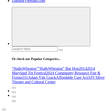
DanangVietnam.com
Search
for:
Or check our Popular Categories...
“HalloWheaton”
“HalloWheaton” Bar Hop
2014
2014
Maryland Tet Festival
2024 Community Resource Fair &
Forum
311
Adam Văn Grack
Affordable Care Act
AFI Silver
Theater and Cultural Center