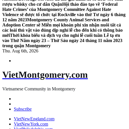
rượu whisky cho cư dân Quận
Hội thảo đào tạo về ‘Federal
Hate Crimes’ của Montgomery Committee Against Hate
Violence sẽ được tổ chức tại Rockville vào thứ Tư ngày 6 tháng
12 năm 2023
Montgomery County Animal Services and
Adoption Center sẽ Miễn mọi khoản phí xin nhận nuôi tất cả
các loài thú vật vào đúng dịp nghỉ lễ cho đến khi có thông báo
mới
Thời khóa biểu và dịch vụ cho nghỉ lễ cuối tuần Lễ tạ ơn
vào Thứ Năm ngày 23 – Thứ Sáu ngày 24 tháng 11 năm 2023
trong quận Montgomery
Thu. Aug 6th, 2026
VietMontgomery.com
Vietnamese Community in Montgomery
Subscribe
VietNewEngland.com
VietNewYork.com