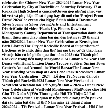
celebrates the Chinese New Year 2024
2024 Lunar New Year
Celebration by City of Rockville on Saturday February 17 at
Rockville High School is canceled
Quyên góp những chiếc váy,
bộ vest và phụ kiện đã sử dụng hay đồ mới cho ‘Project Prom
Dress’ 2024
Các events cho Ngày lễ tình nhân ở Downtown
Silver Spring và Silver Spring Arts and Entertainment
District
Cuộc thi video ‘Heads Up, Phones Dow’ của
Montgomery County Department of Transportation dành cho
thanh thiếu niên chấp nhận bài gửi đến hết ngày 29 tháng 2
năm 2024
2024 Lunar New Year Celebration at Kensington
Park Library
The City of Rockville Board of Supervisors of
Elections sẽ tổ chức diễn đàn thứ hai sau bầu cử để thảo luận
về cuộc bầu cử bỏ phiếu qua thư năm 2023 của Thành phố
Rockville trong tiểu bang Maryland
2024 Lunar New Year Lion
Dance with Hung Ci Lion Dance Troupe at Silver Spring Town
Center’s Annual Around the World Bazaar
The Lunar New
Year Drawing Workshop at Glen Echo Park!
Rockville’s Lunar
New Year Celebration – 2024 – Lễ đón Tết Nguyên đán của
Thành phố Rockville
2024 Lunar New Year Weekend at
WestField Wheaton
Đón Tết Nguyên Đán – 2024 – Lunar New
Year Celebration at WestField Montgomery Mall
Video clips Hội
Chợ Tết Xuân Vị Yêu Thương của Hội Từ Thiện Xá Lợi
2024
Chương trình Tự quản lý Bệnh tiểu đường miễn phí kéo
dài sáu tuần bắt đầu từ thứ Năm ngày 22 tháng 2 năm
2024
2024 – Tết Festival – Lunar New Year Festival – Hội Chợ