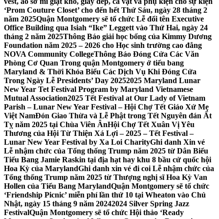
vest, áo sơ mi giặt khô, giày dép, cà vạt và phụ kiện cho sự kiện
‘Prom Couture Closet’ cho đến hết Thứ Sáu, ngày 28 tháng 2
năm 2025
Quận Montgomery sẽ tổ chức Lễ đổi tên Executive
Office Building qua Isiah “Ike” Leggett vào Thứ Hai, ngày 24
tháng 2 năm 2025
Thông Báo giải học bổng của Kimmy Dương
Foundation năm 2025 – 2026 cho Học sinh trường cao đẳng
NOVA Community College
Thông Báo Đóng Cửa Các Văn
Phòng Cơ Quan Trong quận Montgomery ở tiểu bang
Maryland & Thời Khóa Biểu Các Dịch Vụ Khi Đóng Cửa
Trong Ngày Lễ Presidents’ Day 2025
2025 Maryland Lunar
New Year Tet Festival Program by Maryland Vietnamese
Mutual Association
2025 Tết Festival at Our Lady of Vietnam
Parish – Lunar New Year Festival – Hội Chợ Tết Giáo Xứ Mẹ
Việt Nam
Đón Giao Thừa và Lễ Phật trong Tết Nguyên đán Ất
Tỵ năm 2025 tại Chùa Viên Ân
Hội Chợ Tết Xuân Vị Yêu
Thương của Hội Từ Thiện Xá Lợi – 2025 – Tết Festival –
Lunar New Year Festival by Xa Loi Charity
Ghi danh Xin vé
Lễ nhậm chức của Tổng thống Trump năm 2025 từ Dân Biểu
Tiểu Bang Jamie Raskin tại địa hạt hay khu 8 bầu cử quốc hội
Hoa Kỳ của Maryland
Ghi danh xin vé đi coi Lễ nhậm chức của
Tổng thống Trump năm 2025 từ Thượng nghị sĩ Hoa Kỳ Van
Hollen của Tiểu Bang Maryland
Quận Montgomery sẽ tổ chức
‘Friendship Picnic’ miễn phí lần thứ 10 tại Wheaton vào Chủ
Nhật, ngày 15 tháng 9 năm 2024
2024 Silver Spring Jazz
Festival
Quận Montgomery sẽ tổ chức Hội thảo ‘Ready