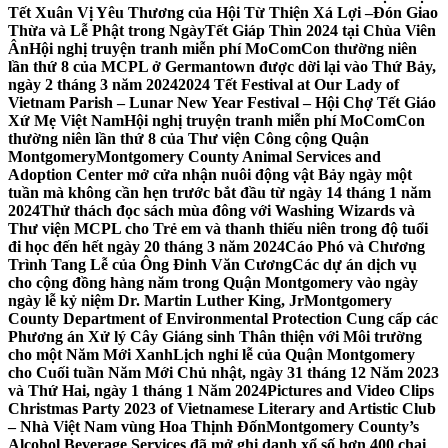
Tết Xuân Vị Yêu Thương của Hội Từ Thiện Xá Lợi –
Đón Giao
Thừa và Lễ Phật trong NgàyTết Giáp Thìn 2024 tại Chùa Viên
Ân
Hội nghị truyện tranh miễn phí MoComCon thường niên
lần thứ 8 của MCPL ở Germantown được dời lại vào Thứ Bảy,
ngày 2 tháng 3 năm 2024
2024 Tết Festival at Our Lady of
Vietnam Parish – Lunar New Year Festival – Hội Chợ Tết Giáo
Xứ Mẹ Việt Nam
Hội nghị truyện tranh miễn phí MoComCon
thường niên lần thứ 8 của Thư viện Công cộng Quận
Montgomery
Montgomery County Animal Services and
Adoption Center mở cửa nhận nuôi động vật Bảy ngày một
tuần mà không cần hẹn trước bắt đầu từ ngày 14 tháng 1 năm
2024
Thử thách đọc sách mùa đông với Washing Wizards và
Thư viện MCPL cho Trẻ em và thanh thiếu niên trong độ tuổi
đi học đến hết ngày 20 tháng 3 năm 2024
Cáo Phó và Chương
Trình Tang Lễ của Ông Đinh Văn Cương
Các dự án dịch vụ
cho cộng đồng hàng năm trong Quận Montgomery vào ngày
ngày lễ kỷ niệm Dr. Martin Luther King, Jr
Montgomery
County Department of Environmental Protection Cung cấp các
Phương án Xử lý Cây Giáng sinh Thân thiện với Môi trường
cho một Năm Mới Xanh
Lịch nghỉ lễ của Quận Montgomery
cho Cuối tuần Năm Mới Chủ nhật, ngày 31 tháng 12 Năm 2023
và Thứ Hai, ngày 1 tháng 1 Năm 2024
Pictures and Video Clips
Christmas Party 2023 of Vietnamese Literary and Artistic Club
– Nhà Việt Nam vùng Hoa Thịnh Đốn
Montgomery County’s
Alcohol Beverage Services đã mở ghi danh xổ số hơn 400 chai