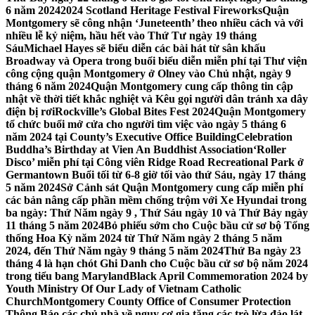
6 năm 2024
2024 Scotland Heritage Festival Fireworks
Quận
Montgomery sẽ công nhận ‘Juneteenth’ theo nhiều cách và với
nhiều lễ kỷ niệm, hầu hết vào Thứ Tư ngày 19 tháng
Sáu
Michael Hayes sẽ biểu diễn các bài hát từ sân khấu
Broadway và Opera trong buổi biểu diễn miễn phí tại Thư viện
công cộng quận Montgomery ở Olney vào Chủ nhật, ngày 9
tháng 6 năm 2024
Quận Montgomery cung cấp thông tin cập
nhật về thời tiết khắc nghiệt và Kêu gọi người dân tránh xa dây
điện bị rơi
Rockville’s Global Bites Fest 2024
Quận Montgomery
tổ chức buổi mở cửa cho người tìm việc vào ngày 5 tháng 6
năm 2024 tại County’s Executive Office Building
Celebration
Buddha’s Birthday at Vien An Buddhist Association
‘Roller
Disco’ miễn phí tại Công viên Ridge Road Recreational Park ở
Germantown Buổi tối từ 6-8 giờ tối vào thứ Sáu, ngày 17 tháng
5 năm 2024
Sở Cảnh sát Quận Montgomery cung cấp miễn phí
các bản nâng cấp phần mềm chống trộm với Xe Hyundai trong
ba ngày: Thứ Năm ngày 9 , Thứ Sáu ngày 10 và Thứ Bảy ngày
11 tháng 5 năm 2024
Bỏ phiếu sớm cho Cuộc bầu cử sơ bộ Tổng
thống Hoa Kỳ năm 2024 từ Thứ Năm ngày 2 tháng 5 năm
2024, đến Thứ Năm ngày 9 tháng 5 năm 2024
Thứ Ba ngày 23
tháng 4 là hạn chót Ghi Danh cho Cuộc bầu cử sơ bộ năm 2024
trong tiểu bang Maryland
Black April Commemoration 2024 by
Youth Ministry Of Our Lady of Vietnam Catholic
Church
Montgomery County Office of Consumer Protection
Thông Báo các chủ nhà về nguy cơ gia tăng các trò lừa đảo lát