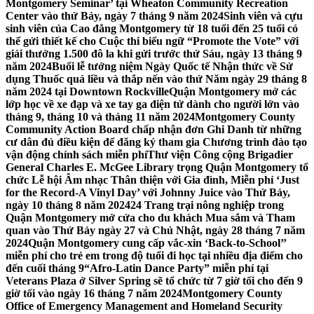
Montgomery Seminar’ tại Wheaton Community Recreation
Center vào thứ Bảy, ngày 7 tháng 9 năm 2024
Sinh viên và cựu
sinh viên của Cao đẳng Montgomery từ 18 tuổi đến 25 tuổi có
thể gửi thiết kế cho Cuộc thi biểu ngữ “Promote the Vote” với
giải thưởng 1.500 đô la khi gửi trước thứ Sáu, ngày 13 tháng 9
năm 2024
Buổi lễ tưởng niệm Ngày Quốc tế Nhận thức về Sử
dụng Thuốc quá liều và thắp nến vào thứ Năm ngày 29 tháng 8
năm 2024 tại Downtown Rockville
Quận Montgomery mở các
lớp học về xe đạp và xe tay ga điện tử dành cho người lớn vào
tháng 9, tháng 10 và tháng 11 năm 2024
Montgomery County
Community Action Board chấp nhận đơn Ghi Danh từ những
cư dân đủ điều kiện để đăng ký tham gia Chương trình đào tạo
vận động chính sách miễn phí
Thư viện Công cộng Brigadier
General Charles E. McGee Library trọng Quận Montgomery tổ
chức Lễ hội Âm nhạc Thân thiện với Gia đình, Miễn phí ‘Just
for the Record-A Vinyl Day’ với Johnny Juice vào Thứ Bảy,
ngày 10 tháng 8 năm 2024
24 Trang trại nông nghiệp trong
Quận Montgomery mở cửa cho du khách Mua sắm và Tham
quan vào Thứ Bảy ngày 27 và Chủ Nhật, ngày 28 tháng 7 năm
2024
Quận Montgomery cung cấp vắc-xin ‘Back-to-School’’
miễn phí cho trẻ em trong độ tuổi đi học tại nhiều địa điểm cho
đến cuối tháng 9
“Afro-Latin Dance Party” miễn phí tại
Veterans Plaza ở Silver Spring sẽ tổ chức từ 7 giờ tối cho đến 9
giờ tối vào ngày 16 tháng 7 năm 2024
Montgomery County
Office of Emergency Management and Homeland Security