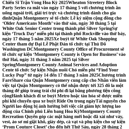
Chiến Sĩ Trận Vong Hoa Kỳ 2025
Wheaton Streetery Block
Party Series ra mắt vào ngày 17 tháng 5 với chương trình ăn
uống ngoài trời, giải trí trực và chương trình dành cho gia
đình
Quận Montgomery sẽ tổ chức Lễ kỷ niệm cộng đồng cho
‘Older Americans Month’ vào thứ sáu, ngày 30 tháng 5 tại
White Oak Senior Center trong thành phố Silver Spring
Sự
kiện ‘Truck Day’ miễn phí tại thành phố Rockville vào thứ bảy,
ngày 17 tháng 5 năm 2025
Xe buýt từ White Oak Shopping
Center tham dự Đại Lễ Phật Đản tổ chức tại Thủ Đô
Washington DC
Montgomery County Office of Procurement sẽ
tổ chức sự kiện ‘Montgomery County is Open for Business’ vào
thứ Hai, ngày 31 tháng 3 năm 2025 tại Silver
Spring
Montgomery County Animal Services and Adoption
Cente tổ chức Sự kiện Nhận nuôi Chó miễn phí “Find Your
Lucky Pup” từ ngày 14 đến 17 tháng 3 năm 2025
Chương trình
FareShare của Quận Montgomery cung cấp cho Nhân viên làm
việc tại Quận Montgomery có thể nhận được tới 325 đô la một
tháng để giúp trang trải chi phí đi lại bằng phương tiện công
cộng
Hành khách đi xe buýt Metro hoặc tàu hỏa sẽ được miễn
phí khi chuyển qua xe buýt Ride On trong ngày
Tài nguyên cho
Người lao động bị ảnh hưởng bởi việc cắt giảm lực lượng lao
động của Chính phủ Liên bang Hoa Kỳ
Montgomery County
Recreation Quyên góp các mặt hàng mới hoặc đã xài như váy,
vest, áo sơ mi giặt khô, giày dép, cà vạt và phụ kiện cho sự kiện
‘Prom Couture Closet’ cho đến hết Thứ Sáu, ngày 28 tháng 2