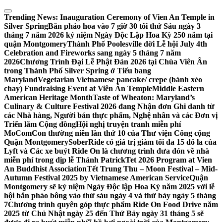
Skip
to
Trending News:
Inauguration Ceremony of Vien An Temple in
content
Silver Spring
Bắn pháo hoa vào 7 giờ 30 tối thứ Sáu ngày 3
tháng 7 năm 2026 kỷ niệm Ngày Độc Lập Hoa Kỳ 250 năm tại
quận Montgomery
Thành Phố Poolesville dời Lễ hội July 4th
Celebration and Fireworks sang ngày 5 tháng 7 năm
2026
Chương Trình Đại Lễ Phật Đản 2026 tại Chùa Viên Ân
trong Thành Phố Silver Spring ở Tiểu bang
Maryland
Vegetarian Vietnamese pancake/ crepe (bánh xèo
chay) Fundraising Event at Viên Ân Temple
Middle Eastern
American Heritage Month
Taste of Wheaton: Maryland’s
Culinary & Culture Festival 2026 đang Nhận đơn Ghi danh từ
các Nhà hàng, Người bán thực phẩm, Nghệ nhân và các Đơn vị
Triển lãm Cộng đồng
Hội nghị truyện tranh miễn phí
MoComCon thường niên lần thứ 10 của Thư viện Công cộng
Quận Montgomery
SoberRide có giá trị giảm tối đa 15 đô la của
Lyft và Các xe buýt Ride On là chương trình đưa đón về nhà
miễn phí trong dịp lễ Thánh Patrick
Tet 2026 Program at Vien
An Buddhist Association
Tết Trung Thu – Moon Festival – Mid-
Autumn Festival 2025 by Vietnamese American Service
Quận
Montgomery sẽ kỷ niệm Ngày Độc lập Hoa Kỳ năm 2025 với lễ
hội bắn pháo bông vào thứ sáu ngày 4 và thứ bảy ngày 5 tháng
7
Chương trình quyên góp thực phẩm Ride On Food Drive năm
2025 từ Chủ Nhật ngày 25 đến Thứ Bảy ngày 31 tháng 5 sẽ