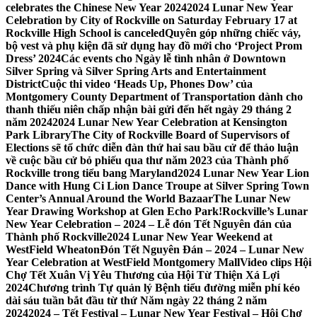
celebrates the Chinese New Year 2024
2024 Lunar New Year
Celebration by City of Rockville on Saturday February 17 at
Rockville High School is canceled
Quyên góp những chiếc váy,
bộ vest và phụ kiện đã sử dụng hay đồ mới cho ‘Project Prom
Dress’ 2024
Các events cho Ngày lễ tình nhân ở Downtown
Silver Spring và Silver Spring Arts and Entertainment
District
Cuộc thi video ‘Heads Up, Phones Dow’ của
Montgomery County Department of Transportation dành cho
thanh thiếu niên chấp nhận bài gửi đến hết ngày 29 tháng 2
năm 2024
2024 Lunar New Year Celebration at Kensington
Park Library
The City of Rockville Board of Supervisors of
Elections sẽ tổ chức diễn đàn thứ hai sau bầu cử để thảo luận
về cuộc bầu cử bỏ phiếu qua thư năm 2023 của Thành phố
Rockville trong tiểu bang Maryland
2024 Lunar New Year Lion
Dance with Hung Ci Lion Dance Troupe at Silver Spring Town
Center’s Annual Around the World Bazaar
The Lunar New
Year Drawing Workshop at Glen Echo Park!
Rockville’s Lunar
New Year Celebration – 2024 – Lễ đón Tết Nguyên đán của
Thành phố Rockville
2024 Lunar New Year Weekend at
WestField Wheaton
Đón Tết Nguyên Đán – 2024 – Lunar New
Year Celebration at WestField Montgomery Mall
Video clips Hội
Chợ Tết Xuân Vị Yêu Thương của Hội Từ Thiện Xá Lợi
2024
Chương trình Tự quản lý Bệnh tiểu đường miễn phí kéo
dài sáu tuần bắt đầu từ thứ Năm ngày 22 tháng 2 năm
2024
2024 – Tết Festival – Lunar New Year Festival – Hội Chợ