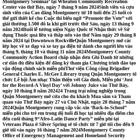
Montgomery Seminar’ tại Wheaton Community Recreation
Center vào thứ Bảy, ngày 7 tháng 9 năm 2024
Sinh viên và cựu
sinh viên của Cao đẳng Montgomery từ 18 tuổi đến 25 tuổi có
thể gửi thiết kế cho Cuộc thi biểu ngữ “Promote the Vote” với
giải thưởng 1.500 đô la khi gửi trước thứ Sáu, ngày 13 tháng 9
năm 2024
Buổi lễ tưởng niệm Ngày Quốc tế Nhận thức về Sử
dụng Thuốc quá liều và thắp nến vào thứ Năm ngày 29 tháng 8
năm 2024 tại Downtown Rockville
Quận Montgomery mở các
lớp học về xe đạp và xe tay ga điện tử dành cho người lớn vào
tháng 9, tháng 10 và tháng 11 năm 2024
Montgomery County
Community Action Board chấp nhận đơn Ghi Danh từ những
cư dân đủ điều kiện để đăng ký tham gia Chương trình đào tạo
vận động chính sách miễn phí
Thư viện Công cộng Brigadier
General Charles E. McGee Library trọng Quận Montgomery tổ
chức Lễ hội Âm nhạc Thân thiện với Gia đình, Miễn phí ‘Just
for the Record-A Vinyl Day’ với Johnny Juice vào Thứ Bảy,
ngày 10 tháng 8 năm 2024
24 Trang trại nông nghiệp trong
Quận Montgomery mở cửa cho du khách Mua sắm và Tham
quan vào Thứ Bảy ngày 27 và Chủ Nhật, ngày 28 tháng 7 năm
2024
Quận Montgomery cung cấp vắc-xin ‘Back-to-School’’
miễn phí cho trẻ em trong độ tuổi đi học tại nhiều địa điểm cho
đến cuối tháng 9
“Afro-Latin Dance Party” miễn phí tại
Veterans Plaza ở Silver Spring sẽ tổ chức từ 7 giờ tối cho đến 9
giờ tối vào ngày 16 tháng 7 năm 2024
Montgomery County
Office of Emergency Management and Homeland Security