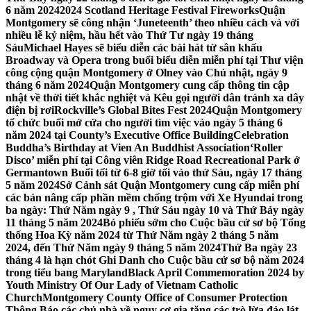
6 năm 2024
2024 Scotland Heritage Festival Fireworks
Quận
Montgomery sẽ công nhận ‘Juneteenth’ theo nhiều cách và với
nhiều lễ kỷ niệm, hầu hết vào Thứ Tư ngày 19 tháng
Sáu
Michael Hayes sẽ biểu diễn các bài hát từ sân khấu
Broadway và Opera trong buổi biểu diễn miễn phí tại Thư viện
công cộng quận Montgomery ở Olney vào Chủ nhật, ngày 9
tháng 6 năm 2024
Quận Montgomery cung cấp thông tin cập
nhật về thời tiết khắc nghiệt và Kêu gọi người dân tránh xa dây
điện bị rơi
Rockville’s Global Bites Fest 2024
Quận Montgomery
tổ chức buổi mở cửa cho người tìm việc vào ngày 5 tháng 6
năm 2024 tại County’s Executive Office Building
Celebration
Buddha’s Birthday at Vien An Buddhist Association
‘Roller
Disco’ miễn phí tại Công viên Ridge Road Recreational Park ở
Germantown Buổi tối từ 6-8 giờ tối vào thứ Sáu, ngày 17 tháng
5 năm 2024
Sở Cảnh sát Quận Montgomery cung cấp miễn phí
các bản nâng cấp phần mềm chống trộm với Xe Hyundai trong
ba ngày: Thứ Năm ngày 9 , Thứ Sáu ngày 10 và Thứ Bảy ngày
11 tháng 5 năm 2024
Bỏ phiếu sớm cho Cuộc bầu cử sơ bộ Tổng
thống Hoa Kỳ năm 2024 từ Thứ Năm ngày 2 tháng 5 năm
2024, đến Thứ Năm ngày 9 tháng 5 năm 2024
Thứ Ba ngày 23
tháng 4 là hạn chót Ghi Danh cho Cuộc bầu cử sơ bộ năm 2024
trong tiểu bang Maryland
Black April Commemoration 2024 by
Youth Ministry Of Our Lady of Vietnam Catholic
Church
Montgomery County Office of Consumer Protection
Thông Báo các chủ nhà về nguy cơ gia tăng các trò lừa đảo lát