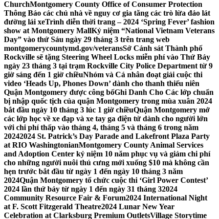
Church
Montgomery County Office of Consumer Protection
Thông Báo các chủ nhà về nguy cơ gia tăng các trò lừa đảo lát
đường lái xe
Trình diễn thời trang – 2024 ‘Spring Fever’ fashion
show at Montgomery Mall
Kỷ niệm “National Vietnam Veterans
Day” vào thứ Sáu ngày 29 tháng 3 trên trang web
montgomerycountymd.gov/veterans
Sở Cảnh sát Thành phố
Rockville sẽ tặng Steering Wheel Locks miễn phí vào Thứ Bảy
ngày 23 tháng 3 tại trạm Rockville City Police Department từ 9
giờ sáng đến 1 giờ chiều
Nhóm và Cá nhân đoạt giải cuộc thi
video ‘Heads Up, Phones Down’ dành cho thanh thiếu niên
Quận Montgomery được công bố
Ghi Danh Cho Các lớp chuẩn
bị nhập quốc tịch của quận Montgomery trong mùa xuân 2024
bắt đầu ngày 10 tháng 3 lúc 1 giờ chiều
Quận Montgomery mở
các lớp học về xe đạp và xe tay ga điện tử dành cho người lớn
với chi phí thấp vào tháng 4, tháng 5 và tháng 6 trong năm
2024
2024 St. Patrick’s Day Parade and Lakefront Plaza Party
at RIO Washingtonian
Montgomery County Animal Services
and Adoption Center kỷ niệm 10 năm phục vụ và giảm chi phí
cho những người nuôi thú cưng mới xuống $10 mà không cần
hẹn trước bắt đầu từ ngày 1 đến ngày 10 tháng 3 năm
2024
Quận Montgomery tổ chức cuộc thi ‘Girl Power Contest’
2024 lần thứ bảy từ ngày 1 đến ngày 31 tháng 3
2024
Community Resource Fair & Forum
2024 International Night
at F. Scott Fitzgerald Theatre
2024 Lunar New Year
Celebration at Clarksburg Premium Outlets
Village Storytime