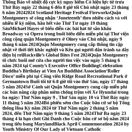
Thông Báo về nhiệt độ cực kỳ nguy hiểm Có hiệu lực từ trưa
Thứ Bảy ngày 22 tháng 6 đến 8 giờ tối Chủ nhật ngày 23 tháng
6 năm 2024
2024 Scotland Heritage Festival Fireworks
Quận
Montgomery sẽ công nhận ‘Juneteenth’ theo nhiều cách và với
nhiều lễ kỷ niệm, hầu hết vào Thứ Tư ngày 19 tháng
Sáu
Michael Hayes sẽ biểu diễn các bài hát từ sân khấu
Broadway và Opera trong buổi biểu diễn miễn phí tại Thư viện
công cộng quận Montgomery ở Olney vào Chủ nhật, ngày 9
tháng 6 năm 2024
Quận Montgomery cung cấp thông tin cập
nhật về thời tiết khắc nghiệt và Kêu gọi người dân tránh xa dây
điện bị rơi
Rockville’s Global Bites Fest 2024
Quận Montgomery
tổ chức buổi mở cửa cho người tìm việc vào ngày 5 tháng 6
năm 2024 tại County’s Executive Office Building
Celebration
Buddha’s Birthday at Vien An Buddhist Association
‘Roller
Disco’ miễn phí tại Công viên Ridge Road Recreational Park ở
Germantown Buổi tối từ 6-8 giờ tối vào thứ Sáu, ngày 17 tháng
5 năm 2024
Sở Cảnh sát Quận Montgomery cung cấp miễn phí
các bản nâng cấp phần mềm chống trộm với Xe Hyundai trong
ba ngày: Thứ Năm ngày 9 , Thứ Sáu ngày 10 và Thứ Bảy ngày
11 tháng 5 năm 2024
Bỏ phiếu sớm cho Cuộc bầu cử sơ bộ Tổng
thống Hoa Kỳ năm 2024 từ Thứ Năm ngày 2 tháng 5 năm
2024, đến Thứ Năm ngày 9 tháng 5 năm 2024
Thứ Ba ngày 23
tháng 4 là hạn chót Ghi Danh cho Cuộc bầu cử sơ bộ năm 2024
trong tiểu bang Maryland
Black April Commemoration 2024 by
Youth Ministry Of Our Lady of Vietnam Catholic