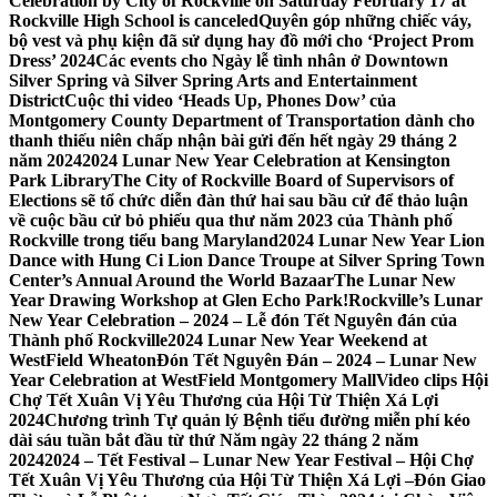
Celebration by City of Rockville on Saturday February 17 at
Rockville High School is canceled
Quyên góp những chiếc váy,
bộ vest và phụ kiện đã sử dụng hay đồ mới cho ‘Project Prom
Dress’ 2024
Các events cho Ngày lễ tình nhân ở Downtown
Silver Spring và Silver Spring Arts and Entertainment
District
Cuộc thi video ‘Heads Up, Phones Dow’ của
Montgomery County Department of Transportation dành cho
thanh thiếu niên chấp nhận bài gửi đến hết ngày 29 tháng 2
năm 2024
2024 Lunar New Year Celebration at Kensington
Park Library
The City of Rockville Board of Supervisors of
Elections sẽ tổ chức diễn đàn thứ hai sau bầu cử để thảo luận
về cuộc bầu cử bỏ phiếu qua thư năm 2023 của Thành phố
Rockville trong tiểu bang Maryland
2024 Lunar New Year Lion
Dance with Hung Ci Lion Dance Troupe at Silver Spring Town
Center’s Annual Around the World Bazaar
The Lunar New
Year Drawing Workshop at Glen Echo Park!
Rockville’s Lunar
New Year Celebration – 2024 – Lễ đón Tết Nguyên đán của
Thành phố Rockville
2024 Lunar New Year Weekend at
WestField Wheaton
Đón Tết Nguyên Đán – 2024 – Lunar New
Year Celebration at WestField Montgomery Mall
Video clips Hội
Chợ Tết Xuân Vị Yêu Thương của Hội Từ Thiện Xá Lợi
2024
Chương trình Tự quản lý Bệnh tiểu đường miễn phí kéo
dài sáu tuần bắt đầu từ thứ Năm ngày 22 tháng 2 năm
2024
2024 – Tết Festival – Lunar New Year Festival – Hội Chợ
Tết Xuân Vị Yêu Thương của Hội Từ Thiện Xá Lợi –
Đón Giao