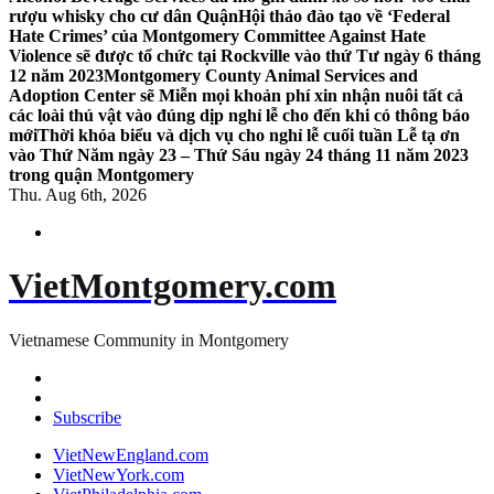
rượu whisky cho cư dân Quận
Hội thảo đào tạo về ‘Federal
Hate Crimes’ của Montgomery Committee Against Hate
Violence sẽ được tổ chức tại Rockville vào thứ Tư ngày 6 tháng
12 năm 2023
Montgomery County Animal Services and
Adoption Center sẽ Miễn mọi khoản phí xin nhận nuôi tất cả
các loài thú vật vào đúng dịp nghỉ lễ cho đến khi có thông báo
mới
Thời khóa biểu và dịch vụ cho nghỉ lễ cuối tuần Lễ tạ ơn
vào Thứ Năm ngày 23 – Thứ Sáu ngày 24 tháng 11 năm 2023
trong quận Montgomery
Thu. Aug 6th, 2026
VietMontgomery.com
Vietnamese Community in Montgomery
Subscribe
VietNewEngland.com
VietNewYork.com