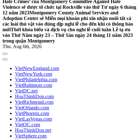
Hate Crimes’ của Montgomery Committee Against Hate
Violence sẽ được tổ chức tại Rockville vào thứ Tư ngày 6 tháng
12 năm 2023
Montgomery County Animal Services and
Adoption Center sẽ Miễn mọi khoản phí xin nhận nuôi tất cả
các loài thú vật vào đúng dịp nghỉ lễ cho đến khi có thông báo
mới
Thời khóa biểu và dịch vụ cho nghỉ lễ cuối tuần Lễ tạ ơn
vào Thứ Năm ngày 23 – Thứ Sáu ngày 24 tháng 11 năm 2023
trong quận Montgomery
Thu. Aug 6th, 2026
VietNewEngland.com
VietNewYork.com
VietPhiladelphia.com
VietBaltimore.com
VietDC.net
HoaThinhDon.com
VietRichmond.com
VietOrlando.com
VietPhoenix.com
VietLasVegas.com
VietOC.com
HoaThinhDon.net
VietSphere.com