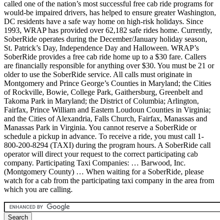
called one of the nation’s most successful free cab ride programs for
would-be impaired drivers, has helped to ensure greater Washington,
DC residents have a safe way home on high-risk holidays. Since
1993, WRAP has provided over 62,182 safe rides home. Currently,
SoberRide operates during the December/January holiday season,
St. Patrick’s Day, Independence Day and Halloween. WRAP’s
SoberRide provides a free cab ride home up to a $30 fare. Callers
are financially responsible for anything over $30. You must be 21 or
older to use the SoberRide service. All calls must originate in
Montgomery and Prince George’s Counties in Maryland; the Cities
of Rockville, Bowie, College Park, Gaithersburg, Greenbelt and
Takoma Park in Maryland; the District of Columbia; Arlington,
Fairfax, Prince William and Eastern Loudoun Counties in Virginia;
and the Cities of Alexandria, Falls Church, Fairfax, Manassas and
Manassas Park in Virginia. You cannot reserve a SoberRide or
schedule a pickup in advance. To receive a ride, you must call 1-
800-200-8294 (TAXI) during the program hours. A SoberRide call
operator will direct your request to the correct participating cab
company. Participating Taxi Companies: … Barwood, Inc.
(Montgomery County) … When waiting for a SoberRide, please
watch for a cab from the participating taxi company in the area from
which you are calling.