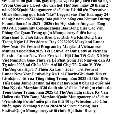
vest, áo sơ mi giặt khô, giày dép, cà vạt và phụ kiện cho sự kiện
‘Prom Couture Closet’ cho đến hết Thứ Sáu, ngày 28 tháng 2
năm 2025
Quận Montgomery sẽ tổ chức Lễ đổi tên Executive
Office Building qua Isiah “Ike” Leggett vào Thứ Hai, ngày 24
tháng 2 năm 2025
Thông Báo giải học bổng của Kimmy Dương
Foundation năm 2025 – 2026 cho Học sinh trường cao đẳng
NOVA Community College
Thông Báo Đóng Cửa Các Văn
Phòng Cơ Quan Trong quận Montgomery ở tiểu bang
Maryland & Thời Khóa Biểu Các Dịch Vụ Khi Đóng Cửa
Trong Ngày Lễ Presidents’ Day 2025
2025 Maryland Lunar
New Year Tet Festival Program by Maryland Vietnamese
Mutual Association
2025 Tết Festival at Our Lady of Vietnam
Parish – Lunar New Year Festival – Hội Chợ Tết Giáo Xứ Mẹ
Việt Nam
Đón Giao Thừa và Lễ Phật trong Tết Nguyên đán Ất
Tỵ năm 2025 tại Chùa Viên Ân
Hội Chợ Tết Xuân Vị Yêu
Thương của Hội Từ Thiện Xá Lợi – 2025 – Tết Festival –
Lunar New Year Festival by Xa Loi Charity
Ghi danh Xin vé
Lễ nhậm chức của Tổng thống Trump năm 2025 từ Dân Biểu
Tiểu Bang Jamie Raskin tại địa hạt hay khu 8 bầu cử quốc hội
Hoa Kỳ của Maryland
Ghi danh xin vé đi coi Lễ nhậm chức của
Tổng thống Trump năm 2025 từ Thượng nghị sĩ Hoa Kỳ Van
Hollen của Tiểu Bang Maryland
Quận Montgomery sẽ tổ chức
‘Friendship Picnic’ miễn phí lần thứ 10 tại Wheaton vào Chủ
Nhật, ngày 15 tháng 9 năm 2024
2024 Silver Spring Jazz
Festival
Quận Montgomery sẽ tổ chức Hội thảo ‘Ready