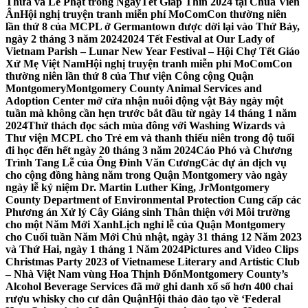
Thừa và Lễ Phật trong NgàyTết Giáp Thìn 2024 tại Chùa Viên
Ân
Hội nghị truyện tranh miễn phí MoComCon thường niên
lần thứ 8 của MCPL ở Germantown được dời lại vào Thứ Bảy,
ngày 2 tháng 3 năm 2024
2024 Tết Festival at Our Lady of
Vietnam Parish – Lunar New Year Festival – Hội Chợ Tết Giáo
Xứ Mẹ Việt Nam
Hội nghị truyện tranh miễn phí MoComCon
thường niên lần thứ 8 của Thư viện Công cộng Quận
Montgomery
Montgomery County Animal Services and
Adoption Center mở cửa nhận nuôi động vật Bảy ngày một
tuần mà không cần hẹn trước bắt đầu từ ngày 14 tháng 1 năm
2024
Thử thách đọc sách mùa đông với Washing Wizards và
Thư viện MCPL cho Trẻ em và thanh thiếu niên trong độ tuổi
đi học đến hết ngày 20 tháng 3 năm 2024
Cáo Phó và Chương
Trình Tang Lễ của Ông Đinh Văn Cương
Các dự án dịch vụ
cho cộng đồng hàng năm trong Quận Montgomery vào ngày
ngày lễ kỷ niệm Dr. Martin Luther King, Jr
Montgomery
County Department of Environmental Protection Cung cấp các
Phương án Xử lý Cây Giáng sinh Thân thiện với Môi trường
cho một Năm Mới Xanh
Lịch nghỉ lễ của Quận Montgomery
cho Cuối tuần Năm Mới Chủ nhật, ngày 31 tháng 12 Năm 2023
và Thứ Hai, ngày 1 tháng 1 Năm 2024
Pictures and Video Clips
Christmas Party 2023 of Vietnamese Literary and Artistic Club
– Nhà Việt Nam vùng Hoa Thịnh Đốn
Montgomery County’s
Alcohol Beverage Services đã mở ghi danh xổ số hơn 400 chai
rượu whisky cho cư dân Quận
Hội thảo đào tạo về ‘Federal