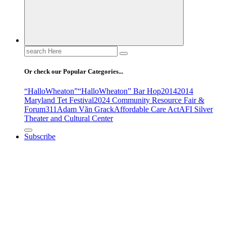
Search
for:
Or check our Popular Categories...
“HalloWheaton”
“HalloWheaton” Bar Hop
2014
2014
Maryland Tet Festival
2024 Community Resource Fair &
Forum
311
Adam Văn Grack
Affordable Care Act
AFI Silver
Theater and Cultural Center
Subscribe