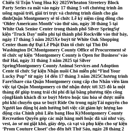
Chiến Sĩ Trận Vong Hoa Kỳ 2025
Wheaton Streetery Block
Party Series ra mắt vào ngày 17 tháng 5 với chương trình ăn
uống ngoài trời, giải trí trực và chương trình dành cho gia
đình
Quận Montgomery sẽ tổ chức Lễ kỷ niệm cộng đồng cho
‘Older Americans Month’ vào thứ sáu, ngày 30 tháng 5 tại
White Oak Senior Center trong thành phố Silver Spring
Sự
kiện ‘Truck Day’ miễn phí tại thành phố Rockville vào thứ bảy,
ngày 17 tháng 5 năm 2025
Xe buýt từ White Oak Shopping
Center tham dự Đại Lễ Phật Đản tổ chức tại Thủ Đô
Washington DC
Montgomery County Office of Procurement sẽ
tổ chức sự kiện ‘Montgomery County is Open for Business’ vào
thứ Hai, ngày 31 tháng 3 năm 2025 tại Silver
Spring
Montgomery County Animal Services and Adoption
Cente tổ chức Sự kiện Nhận nuôi Chó miễn phí “Find Your
Lucky Pup” từ ngày 14 đến 17 tháng 3 năm 2025
Chương trình
FareShare của Quận Montgomery cung cấp cho Nhân viên làm
việc tại Quận Montgomery có thể nhận được tới 325 đô la một
tháng để giúp trang trải chi phí đi lại bằng phương tiện công
cộng
Hành khách đi xe buýt Metro hoặc tàu hỏa sẽ được miễn
phí khi chuyển qua xe buýt Ride On trong ngày
Tài nguyên cho
Người lao động bị ảnh hưởng bởi việc cắt giảm lực lượng lao
động của Chính phủ Liên bang Hoa Kỳ
Montgomery County
Recreation Quyên góp các mặt hàng mới hoặc đã xài như váy,
vest, áo sơ mi giặt khô, giày dép, cà vạt và phụ kiện cho sự kiện
‘Prom Couture Closet’ cho đến hết Thứ Sáu, ngày 28 tháng 2