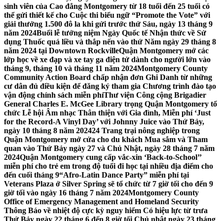
sinh viên của Cao đẳng Montgomery từ 18 tuổi đến 25 tuổi có
thể gửi thiết kế cho Cuộc thi biểu ngữ “Promote the Vote” với
giải thưởng 1.500 đô la khi gửi trước thứ Sáu, ngày 13 tháng 9
năm 2024
Buổi lễ tưởng niệm Ngày Quốc tế Nhận thức về Sử
dụng Thuốc quá liều và thắp nến vào thứ Năm ngày 29 tháng 8
năm 2024 tại Downtown Rockville
Quận Montgomery mở các
lớp học về xe đạp và xe tay ga điện tử dành cho người lớn vào
tháng 9, tháng 10 và tháng 11 năm 2024
Montgomery County
Community Action Board chấp nhận đơn Ghi Danh từ những
cư dân đủ điều kiện để đăng ký tham gia Chương trình đào tạo
vận động chính sách miễn phí
Thư viện Công cộng Brigadier
General Charles E. McGee Library trọng Quận Montgomery tổ
chức Lễ hội Âm nhạc Thân thiện với Gia đình, Miễn phí ‘Just
for the Record-A Vinyl Day’ với Johnny Juice vào Thứ Bảy,
ngày 10 tháng 8 năm 2024
24 Trang trại nông nghiệp trong
Quận Montgomery mở cửa cho du khách Mua sắm và Tham
quan vào Thứ Bảy ngày 27 và Chủ Nhật, ngày 28 tháng 7 năm
2024
Quận Montgomery cung cấp vắc-xin ‘Back-to-School’’
miễn phí cho trẻ em trong độ tuổi đi học tại nhiều địa điểm cho
đến cuối tháng 9
“Afro-Latin Dance Party” miễn phí tại
Veterans Plaza ở Silver Spring sẽ tổ chức từ 7 giờ tối cho đến 9
giờ tối vào ngày 16 tháng 7 năm 2024
Montgomery County
Office of Emergency Management and Homeland Security
Thông Báo về nhiệt độ cực kỳ nguy hiểm Có hiệu lực từ trưa
Thứ Bảy ngày 22 tháng 6 đến 8 giờ tối Chủ nhật ngày 23 tháng