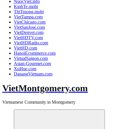
NuocViet.info
KinhTe.mobi
ThiTruong.mobi
VietTampa.com
VietChicago.com
VietSanJose.com
VietDenver.com
VietHDTV.com
VietHDRadio.com
VietHD.com
HanoiEcommerce.com
VirtualSaigon.com
Asian-Gourmet.com
XuHue.com
DanangVietnam.com
VietMontgomery.com
Vietnamese Community in Montgomery