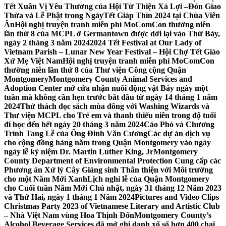
Tết Xuân Vị Yêu Thương của Hội Từ Thiện Xá Lợi –
Đón Giao
Thừa và Lễ Phật trong NgàyTết Giáp Thìn 2024 tại Chùa Viên
Ân
Hội nghị truyện tranh miễn phí MoComCon thường niên
lần thứ 8 của MCPL ở Germantown được dời lại vào Thứ Bảy,
ngày 2 tháng 3 năm 2024
2024 Tết Festival at Our Lady of
Vietnam Parish – Lunar New Year Festival – Hội Chợ Tết Giáo
Xứ Mẹ Việt Nam
Hội nghị truyện tranh miễn phí MoComCon
thường niên lần thứ 8 của Thư viện Công cộng Quận
Montgomery
Montgomery County Animal Services and
Adoption Center mở cửa nhận nuôi động vật Bảy ngày một
tuần mà không cần hẹn trước bắt đầu từ ngày 14 tháng 1 năm
2024
Thử thách đọc sách mùa đông với Washing Wizards và
Thư viện MCPL cho Trẻ em và thanh thiếu niên trong độ tuổi
đi học đến hết ngày 20 tháng 3 năm 2024
Cáo Phó và Chương
Trình Tang Lễ của Ông Đinh Văn Cương
Các dự án dịch vụ
cho cộng đồng hàng năm trong Quận Montgomery vào ngày
ngày lễ kỷ niệm Dr. Martin Luther King, Jr
Montgomery
County Department of Environmental Protection Cung cấp các
Phương án Xử lý Cây Giáng sinh Thân thiện với Môi trường
cho một Năm Mới Xanh
Lịch nghỉ lễ của Quận Montgomery
cho Cuối tuần Năm Mới Chủ nhật, ngày 31 tháng 12 Năm 2023
và Thứ Hai, ngày 1 tháng 1 Năm 2024
Pictures and Video Clips
Christmas Party 2023 of Vietnamese Literary and Artistic Club
– Nhà Việt Nam vùng Hoa Thịnh Đốn
Montgomery County’s
Alcohol Beverage Services đã mở ghi danh xổ số hơn 400 chai