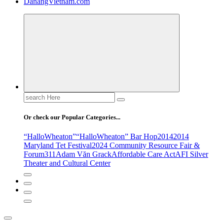
DanangVietnam.com
Search
for:
Or check our Popular Categories...
“HalloWheaton”
“HalloWheaton” Bar Hop
2014
2014
Maryland Tet Festival
2024 Community Resource Fair &
Forum
311
Adam Văn Grack
Affordable Care Act
AFI Silver
Theater and Cultural Center