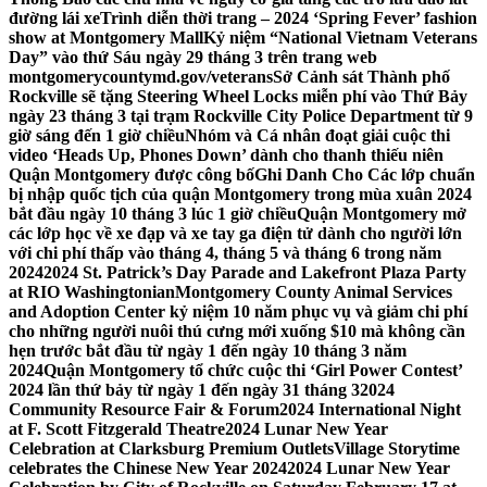
đường lái xe
Trình diễn thời trang – 2024 ‘Spring Fever’ fashion
show at Montgomery Mall
Kỷ niệm “National Vietnam Veterans
Day” vào thứ Sáu ngày 29 tháng 3 trên trang web
montgomerycountymd.gov/veterans
Sở Cảnh sát Thành phố
Rockville sẽ tặng Steering Wheel Locks miễn phí vào Thứ Bảy
ngày 23 tháng 3 tại trạm Rockville City Police Department từ 9
giờ sáng đến 1 giờ chiều
Nhóm và Cá nhân đoạt giải cuộc thi
video ‘Heads Up, Phones Down’ dành cho thanh thiếu niên
Quận Montgomery được công bố
Ghi Danh Cho Các lớp chuẩn
bị nhập quốc tịch của quận Montgomery trong mùa xuân 2024
bắt đầu ngày 10 tháng 3 lúc 1 giờ chiều
Quận Montgomery mở
các lớp học về xe đạp và xe tay ga điện tử dành cho người lớn
với chi phí thấp vào tháng 4, tháng 5 và tháng 6 trong năm
2024
2024 St. Patrick’s Day Parade and Lakefront Plaza Party
at RIO Washingtonian
Montgomery County Animal Services
and Adoption Center kỷ niệm 10 năm phục vụ và giảm chi phí
cho những người nuôi thú cưng mới xuống $10 mà không cần
hẹn trước bắt đầu từ ngày 1 đến ngày 10 tháng 3 năm
2024
Quận Montgomery tổ chức cuộc thi ‘Girl Power Contest’
2024 lần thứ bảy từ ngày 1 đến ngày 31 tháng 3
2024
Community Resource Fair & Forum
2024 International Night
at F. Scott Fitzgerald Theatre
2024 Lunar New Year
Celebration at Clarksburg Premium Outlets
Village Storytime
celebrates the Chinese New Year 2024
2024 Lunar New Year