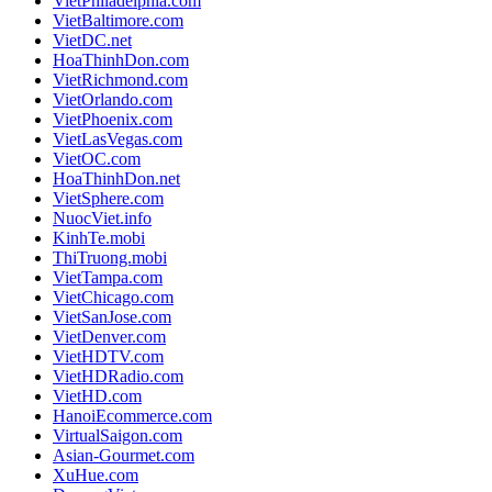
VietPhiladelphia.com
VietBaltimore.com
VietDC.net
HoaThinhDon.com
VietRichmond.com
VietOrlando.com
VietPhoenix.com
VietLasVegas.com
VietOC.com
HoaThinhDon.net
VietSphere.com
NuocViet.info
KinhTe.mobi
ThiTruong.mobi
VietTampa.com
VietChicago.com
VietSanJose.com
VietDenver.com
VietHDTV.com
VietHDRadio.com
VietHD.com
HanoiEcommerce.com
VirtualSaigon.com
Asian-Gourmet.com
XuHue.com