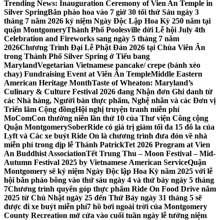
Trending News:
Inauguration Ceremony of Vien An Temple in
Silver Spring
Bắn pháo hoa vào 7 giờ 30 tối thứ Sáu ngày 3
tháng 7 năm 2026 kỷ niệm Ngày Độc Lập Hoa Kỳ 250 năm tại
quận Montgomery
Thành Phố Poolesville dời Lễ hội July 4th
Celebration and Fireworks sang ngày 5 tháng 7 năm
2026
Chương Trình Đại Lễ Phật Đản 2026 tại Chùa Viên Ân
trong Thành Phố Silver Spring ở Tiểu bang
Maryland
Vegetarian Vietnamese pancake/ crepe (bánh xèo
chay) Fundraising Event at Viên Ân Temple
Middle Eastern
American Heritage Month
Taste of Wheaton: Maryland’s
Culinary & Culture Festival 2026 đang Nhận đơn Ghi danh từ
các Nhà hàng, Người bán thực phẩm, Nghệ nhân và các Đơn vị
Triển lãm Cộng đồng
Hội nghị truyện tranh miễn phí
MoComCon thường niên lần thứ 10 của Thư viện Công cộng
Quận Montgomery
SoberRide có giá trị giảm tối đa 15 đô la của
Lyft và Các xe buýt Ride On là chương trình đưa đón về nhà
miễn phí trong dịp lễ Thánh Patrick
Tet 2026 Program at Vien
An Buddhist Association
Tết Trung Thu – Moon Festival – Mid-
Autumn Festival 2025 by Vietnamese American Service
Quận
Montgomery sẽ kỷ niệm Ngày Độc lập Hoa Kỳ năm 2025 với lễ
hội bắn pháo bông vào thứ sáu ngày 4 và thứ bảy ngày 5 tháng
7
Chương trình quyên góp thực phẩm Ride On Food Drive năm
2025 từ Chủ Nhật ngày 25 đến Thứ Bảy ngày 31 tháng 5 sẽ
được đi xe buýt miễn phí
7 hồ bơi ngoài trời của Montgomery
County Recreation mở cửa vào cuối tuần ngày lễ tưởng niệm