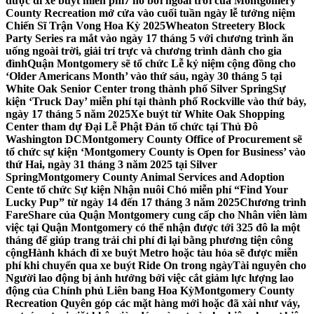
được đi xe buýt miễn phí
7 hồ bơi ngoài trời của Montgomery
County Recreation mở cửa vào cuối tuần ngày lễ tưởng niệm
Chiến Sĩ Trận Vong Hoa Kỳ 2025
Wheaton Streetery Block
Party Series ra mắt vào ngày 17 tháng 5 với chương trình ăn
uống ngoài trời, giải trí trực và chương trình dành cho gia
đình
Quận Montgomery sẽ tổ chức Lễ kỷ niệm cộng đồng cho
‘Older Americans Month’ vào thứ sáu, ngày 30 tháng 5 tại
White Oak Senior Center trong thành phố Silver Spring
Sự
kiện ‘Truck Day’ miễn phí tại thành phố Rockville vào thứ bảy,
ngày 17 tháng 5 năm 2025
Xe buýt từ White Oak Shopping
Center tham dự Đại Lễ Phật Đản tổ chức tại Thủ Đô
Washington DC
Montgomery County Office of Procurement sẽ
tổ chức sự kiện ‘Montgomery County is Open for Business’ vào
thứ Hai, ngày 31 tháng 3 năm 2025 tại Silver
Spring
Montgomery County Animal Services and Adoption
Cente tổ chức Sự kiện Nhận nuôi Chó miễn phí “Find Your
Lucky Pup” từ ngày 14 đến 17 tháng 3 năm 2025
Chương trình
FareShare của Quận Montgomery cung cấp cho Nhân viên làm
việc tại Quận Montgomery có thể nhận được tới 325 đô la một
tháng để giúp trang trải chi phí đi lại bằng phương tiện công
cộng
Hành khách đi xe buýt Metro hoặc tàu hỏa sẽ được miễn
phí khi chuyển qua xe buýt Ride On trong ngày
Tài nguyên cho
Người lao động bị ảnh hưởng bởi việc cắt giảm lực lượng lao
động của Chính phủ Liên bang Hoa Kỳ
Montgomery County
Recreation Quyên góp các mặt hàng mới hoặc đã xài như váy,