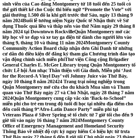
sinh viên của Cao đẳng Montgomery từ 18 tuổi đến 25 tuổi có
thể gửi thiết kế cho Cuộc thi biểu ngữ “Promote the Vote” với
giải thưởng 1.500 đô la khi gửi trước thứ Sáu, ngày 13 tháng 9
năm 2024
Buổi lễ tưởng niệm Ngày Quốc tế Nhận thức về Sử
dụng Thuốc quá liều và thắp nến vào thứ Năm ngày 29 tháng 8
năm 2024 tại Downtown Rockville
Quận Montgomery mở các
lớp học về xe đạp và xe tay ga điện tử dành cho người lớn vào
tháng 9, tháng 10 và tháng 11 năm 2024
Montgomery County
Community Action Board chấp nhận đơn Ghi Danh từ những
cư dân đủ điều kiện để đăng ký tham gia Chương trình đào tạo
vận động chính sách miễn phí
Thư viện Công cộng Brigadier
General Charles E. McGee Library trọng Quận Montgomery tổ
chức Lễ hội Âm nhạc Thân thiện với Gia đình, Miễn phí ‘Just
for the Record-A Vinyl Day’ với Johnny Juice vào Thứ Bảy,
ngày 10 tháng 8 năm 2024
24 Trang trại nông nghiệp trong
Quận Montgomery mở cửa cho du khách Mua sắm và Tham
quan vào Thứ Bảy ngày 27 và Chủ Nhật, ngày 28 tháng 7 năm
2024
Quận Montgomery cung cấp vắc-xin ‘Back-to-School’’
miễn phí cho trẻ em trong độ tuổi đi học tại nhiều địa điểm cho
đến cuối tháng 9
“Afro-Latin Dance Party” miễn phí tại
Veterans Plaza ở Silver Spring sẽ tổ chức từ 7 giờ tối cho đến 9
giờ tối vào ngày 16 tháng 7 năm 2024
Montgomery County
Office of Emergency Management and Homeland Security
Thông Báo về nhiệt độ cực kỳ nguy hiểm Có hiệu lực từ trưa
Thứ Bảy ngày 22 tháng 6 đến 8 giờ tối Chủ nhật ngày 23 tháng