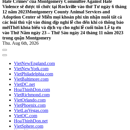
Hate Crimes’ của Montgomery Committee Against Hate
Violence sẽ được tổ chức tại Rockville vào thứ Tư ngày 6 tháng
12 năm 2023
Montgomery County Animal Services and
Adoption Center sẽ Miễn mọi khoản phí xin nhận nuôi tất cả
các loài thú vật vào đúng dịp nghỉ lễ cho đến khi có thông báo
mới
Thời khóa biểu và dịch vụ cho nghỉ lễ cuối tuần Lễ tạ ơn
vào Thứ Năm ngày 23 – Thứ Sáu ngày 24 tháng 11 năm 2023
trong quận Montgomery
Thu. Aug 6th, 2026
VietNewEngland.com
VietNewYork.com
VietPhiladelphia.com
VietBaltimore.com
VietDC.net
HoaThinhDon.com
VietRichmond.com
VietOrlando.com
VietPhoenix.com
VietLasVegas.com
VietOC.com
HoaThinhDon.net
VietSphere.com