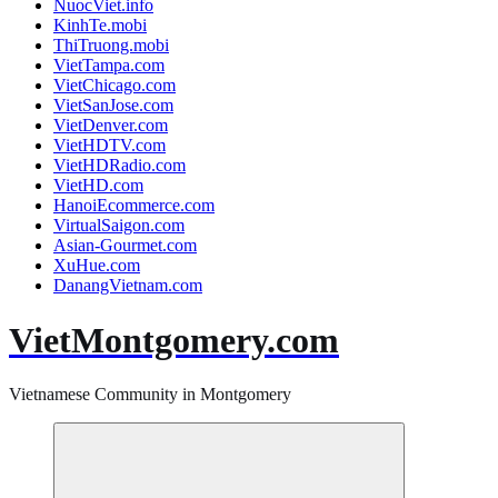
NuocViet.info
KinhTe.mobi
ThiTruong.mobi
VietTampa.com
VietChicago.com
VietSanJose.com
VietDenver.com
VietHDTV.com
VietHDRadio.com
VietHD.com
HanoiEcommerce.com
VirtualSaigon.com
Asian-Gourmet.com
XuHue.com
DanangVietnam.com
VietMontgomery.com
Vietnamese Community in Montgomery