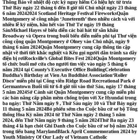
Thông Báo về nhiệt độ cực kỳ nguy hiểm Có hiệu lực từ trưa
Thứ Bảy ngày 22 tháng 6 đến 8 giờ tối Chủ nhật ngày 23 tháng
6 năm 2024
2024 Scotland Heritage Festival Fireworks
Quận
Montgomery sẽ công nhận ‘Juneteenth’ theo nhiều cách và với
nhiều lễ kỷ niệm, hầu hết vào Thứ Tư ngày 19 tháng
Sáu
Michael Hayes sẽ biểu diễn các bài hát từ sân khấu
Broadway và Opera trong buổi biểu diễn miễn phí tại Thư viện
công cộng quận Montgomery ở Olney vào Chủ nhật, ngày 9
tháng 6 năm 2024
Quận Montgomery cung cấp thông tin cập
nhật về thời tiết khắc nghiệt và Kêu gọi người dân tránh xa dây
điện bị rơi
Rockville’s Global Bites Fest 2024
Quận Montgomery
tổ chức buổi mở cửa cho người tìm việc vào ngày 5 tháng 6
năm 2024 tại County’s Executive Office Building
Celebration
Buddha’s Birthday at Vien An Buddhist Association
‘Roller
Disco’ miễn phí tại Công viên Ridge Road Recreational Park ở
Germantown Buổi tối từ 6-8 giờ tối vào thứ Sáu, ngày 17 tháng
5 năm 2024
Sở Cảnh sát Quận Montgomery cung cấp miễn phí
các bản nâng cấp phần mềm chống trộm với Xe Hyundai trong
ba ngày: Thứ Năm ngày 9 , Thứ Sáu ngày 10 và Thứ Bảy ngày
11 tháng 5 năm 2024
Bỏ phiếu sớm cho Cuộc bầu cử sơ bộ Tổng
thống Hoa Kỳ năm 2024 từ Thứ Năm ngày 2 tháng 5 năm
2024, đến Thứ Năm ngày 9 tháng 5 năm 2024
Thứ Ba ngày 23
tháng 4 là hạn chót Ghi Danh cho Cuộc bầu cử sơ bộ năm 2024
trong tiểu bang Maryland
Black April Commemoration 2024 by
Youth Ministry Of Our Lady of Vietnam Catholic