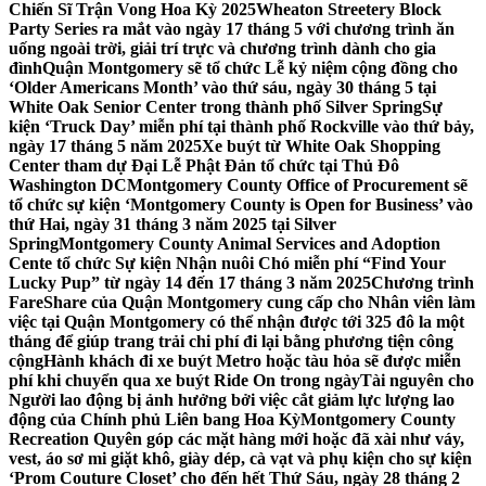
Chiến Sĩ Trận Vong Hoa Kỳ 2025
Wheaton Streetery Block
Party Series ra mắt vào ngày 17 tháng 5 với chương trình ăn
uống ngoài trời, giải trí trực và chương trình dành cho gia
đình
Quận Montgomery sẽ tổ chức Lễ kỷ niệm cộng đồng cho
‘Older Americans Month’ vào thứ sáu, ngày 30 tháng 5 tại
White Oak Senior Center trong thành phố Silver Spring
Sự
kiện ‘Truck Day’ miễn phí tại thành phố Rockville vào thứ bảy,
ngày 17 tháng 5 năm 2025
Xe buýt từ White Oak Shopping
Center tham dự Đại Lễ Phật Đản tổ chức tại Thủ Đô
Washington DC
Montgomery County Office of Procurement sẽ
tổ chức sự kiện ‘Montgomery County is Open for Business’ vào
thứ Hai, ngày 31 tháng 3 năm 2025 tại Silver
Spring
Montgomery County Animal Services and Adoption
Cente tổ chức Sự kiện Nhận nuôi Chó miễn phí “Find Your
Lucky Pup” từ ngày 14 đến 17 tháng 3 năm 2025
Chương trình
FareShare của Quận Montgomery cung cấp cho Nhân viên làm
việc tại Quận Montgomery có thể nhận được tới 325 đô la một
tháng để giúp trang trải chi phí đi lại bằng phương tiện công
cộng
Hành khách đi xe buýt Metro hoặc tàu hỏa sẽ được miễn
phí khi chuyển qua xe buýt Ride On trong ngày
Tài nguyên cho
Người lao động bị ảnh hưởng bởi việc cắt giảm lực lượng lao
động của Chính phủ Liên bang Hoa Kỳ
Montgomery County
Recreation Quyên góp các mặt hàng mới hoặc đã xài như váy,
vest, áo sơ mi giặt khô, giày dép, cà vạt và phụ kiện cho sự kiện
‘Prom Couture Closet’ cho đến hết Thứ Sáu, ngày 28 tháng 2