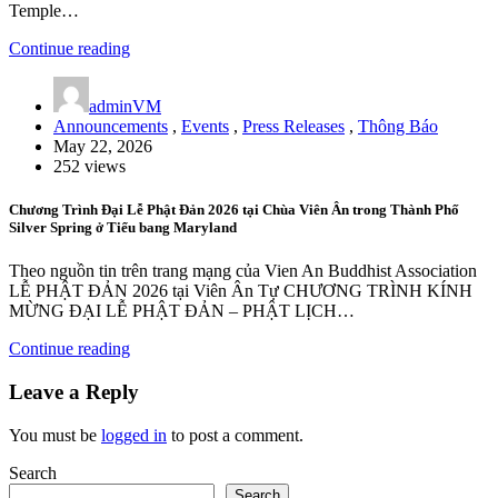
Temple…
Continue reading
adminVM
Announcements
,
Events
,
Press Releases
,
Thông Báo
May 22, 2026
252 views
Chương Trình Đại Lễ Phật Đản 2026 tại Chùa Viên Ân trong Thành Phố
Silver Spring ở Tiểu bang Maryland
Theo nguồn tin trên trang mạng của Vien An Buddhist Association
LỄ PHẬT ĐẢN 2026 tại Viên Ân Tự CHƯƠNG TRÌNH KÍNH
MỪNG ĐẠI LỄ PHẬT ĐẢN – PHẬT LỊCH…
Continue reading
Leave a Reply
You must be
logged in
to post a comment.
Search
Search