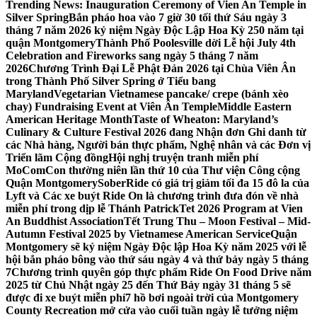
Trending News:
Inauguration Ceremony of Vien An Temple in
Silver Spring
Bắn pháo hoa vào 7 giờ 30 tối thứ Sáu ngày 3
tháng 7 năm 2026 kỷ niệm Ngày Độc Lập Hoa Kỳ 250 năm tại
quận Montgomery
Thành Phố Poolesville dời Lễ hội July 4th
Celebration and Fireworks sang ngày 5 tháng 7 năm
2026
Chương Trình Đại Lễ Phật Đản 2026 tại Chùa Viên Ân
trong Thành Phố Silver Spring ở Tiểu bang
Maryland
Vegetarian Vietnamese pancake/ crepe (bánh xèo
chay) Fundraising Event at Viên Ân Temple
Middle Eastern
American Heritage Month
Taste of Wheaton: Maryland’s
Culinary & Culture Festival 2026 đang Nhận đơn Ghi danh từ
các Nhà hàng, Người bán thực phẩm, Nghệ nhân và các Đơn vị
Triển lãm Cộng đồng
Hội nghị truyện tranh miễn phí
MoComCon thường niên lần thứ 10 của Thư viện Công cộng
Quận Montgomery
SoberRide có giá trị giảm tối đa 15 đô la của
Lyft và Các xe buýt Ride On là chương trình đưa đón về nhà
miễn phí trong dịp lễ Thánh Patrick
Tet 2026 Program at Vien
An Buddhist Association
Tết Trung Thu – Moon Festival – Mid-
Autumn Festival 2025 by Vietnamese American Service
Quận
Montgomery sẽ kỷ niệm Ngày Độc lập Hoa Kỳ năm 2025 với lễ
hội bắn pháo bông vào thứ sáu ngày 4 và thứ bảy ngày 5 tháng
7
Chương trình quyên góp thực phẩm Ride On Food Drive năm
2025 từ Chủ Nhật ngày 25 đến Thứ Bảy ngày 31 tháng 5 sẽ
được đi xe buýt miễn phí
7 hồ bơi ngoài trời của Montgomery
County Recreation mở cửa vào cuối tuần ngày lễ tưởng niệm