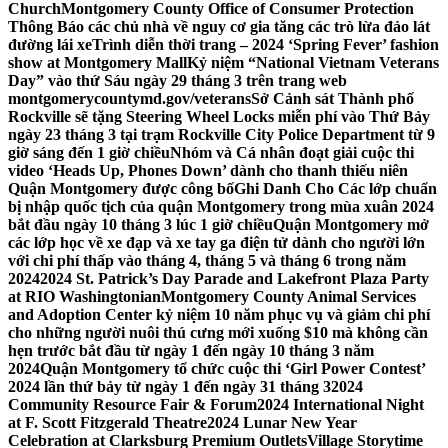
Church
Montgomery County Office of Consumer Protection
Thông Báo các chủ nhà về nguy cơ gia tăng các trò lừa đảo lát
đường lái xe
Trình diễn thời trang – 2024 ‘Spring Fever’ fashion
show at Montgomery Mall
Kỷ niệm “National Vietnam Veterans
Day” vào thứ Sáu ngày 29 tháng 3 trên trang web
montgomerycountymd.gov/veterans
Sở Cảnh sát Thành phố
Rockville sẽ tặng Steering Wheel Locks miễn phí vào Thứ Bảy
ngày 23 tháng 3 tại trạm Rockville City Police Department từ 9
giờ sáng đến 1 giờ chiều
Nhóm và Cá nhân đoạt giải cuộc thi
video ‘Heads Up, Phones Down’ dành cho thanh thiếu niên
Quận Montgomery được công bố
Ghi Danh Cho Các lớp chuẩn
bị nhập quốc tịch của quận Montgomery trong mùa xuân 2024
bắt đầu ngày 10 tháng 3 lúc 1 giờ chiều
Quận Montgomery mở
các lớp học về xe đạp và xe tay ga điện tử dành cho người lớn
với chi phí thấp vào tháng 4, tháng 5 và tháng 6 trong năm
2024
2024 St. Patrick’s Day Parade and Lakefront Plaza Party
at RIO Washingtonian
Montgomery County Animal Services
and Adoption Center kỷ niệm 10 năm phục vụ và giảm chi phí
cho những người nuôi thú cưng mới xuống $10 mà không cần
hẹn trước bắt đầu từ ngày 1 đến ngày 10 tháng 3 năm
2024
Quận Montgomery tổ chức cuộc thi ‘Girl Power Contest’
2024 lần thứ bảy từ ngày 1 đến ngày 31 tháng 3
2024
Community Resource Fair & Forum
2024 International Night
at F. Scott Fitzgerald Theatre
2024 Lunar New Year
Celebration at Clarksburg Premium Outlets
Village Storytime