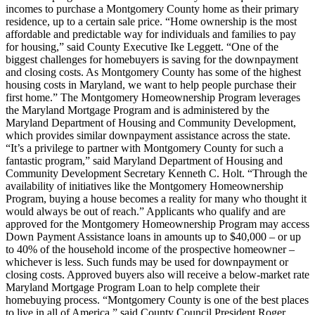
incomes to purchase a Montgomery County home as their primary
residence, up to a certain sale price. “Home ownership is the most
affordable and predictable way for individuals and families to pay
for housing,” said County Executive Ike Leggett. “One of the
biggest challenges for homebuyers is saving for the downpayment
and closing costs. As Montgomery County has some of the highest
housing costs in Maryland, we want to help people purchase their
first home.” The Montgomery Homeownership Program leverages
the Maryland Mortgage Program and is administered by the
Maryland Department of Housing and Community Development,
which provides similar downpayment assistance across the state.
“It’s a privilege to partner with Montgomery County for such a
fantastic program,” said Maryland Department of Housing and
Community Development Secretary Kenneth C. Holt. “Through the
availability of initiatives like the Montgomery Homeownership
Program, buying a house becomes a reality for many who thought it
would always be out of reach.” Applicants who qualify and are
approved for the Montgomery Homeownership Program may access
Down Payment Assistance loans in amounts up to $40,000 – or up
to 40% of the household income of the prospective homeowner –
whichever is less. Such funds may be used for downpayment or
closing costs. Approved buyers also will receive a below-market rate
Maryland Mortgage Program Loan to help complete their
homebuying process. “Montgomery County is one of the best places
to live in all of America,” said County Council President Roger