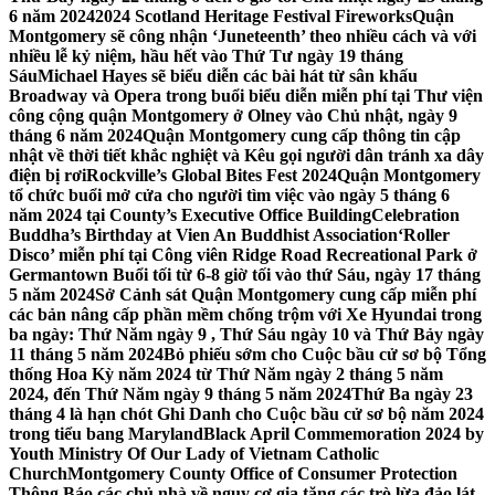
6 năm 2024
2024 Scotland Heritage Festival Fireworks
Quận
Montgomery sẽ công nhận ‘Juneteenth’ theo nhiều cách và với
nhiều lễ kỷ niệm, hầu hết vào Thứ Tư ngày 19 tháng
Sáu
Michael Hayes sẽ biểu diễn các bài hát từ sân khấu
Broadway và Opera trong buổi biểu diễn miễn phí tại Thư viện
công cộng quận Montgomery ở Olney vào Chủ nhật, ngày 9
tháng 6 năm 2024
Quận Montgomery cung cấp thông tin cập
nhật về thời tiết khắc nghiệt và Kêu gọi người dân tránh xa dây
điện bị rơi
Rockville’s Global Bites Fest 2024
Quận Montgomery
tổ chức buổi mở cửa cho người tìm việc vào ngày 5 tháng 6
năm 2024 tại County’s Executive Office Building
Celebration
Buddha’s Birthday at Vien An Buddhist Association
‘Roller
Disco’ miễn phí tại Công viên Ridge Road Recreational Park ở
Germantown Buổi tối từ 6-8 giờ tối vào thứ Sáu, ngày 17 tháng
5 năm 2024
Sở Cảnh sát Quận Montgomery cung cấp miễn phí
các bản nâng cấp phần mềm chống trộm với Xe Hyundai trong
ba ngày: Thứ Năm ngày 9 , Thứ Sáu ngày 10 và Thứ Bảy ngày
11 tháng 5 năm 2024
Bỏ phiếu sớm cho Cuộc bầu cử sơ bộ Tổng
thống Hoa Kỳ năm 2024 từ Thứ Năm ngày 2 tháng 5 năm
2024, đến Thứ Năm ngày 9 tháng 5 năm 2024
Thứ Ba ngày 23
tháng 4 là hạn chót Ghi Danh cho Cuộc bầu cử sơ bộ năm 2024
trong tiểu bang Maryland
Black April Commemoration 2024 by
Youth Ministry Of Our Lady of Vietnam Catholic
Church
Montgomery County Office of Consumer Protection
Thông Báo các chủ nhà về nguy cơ gia tăng các trò lừa đảo lát