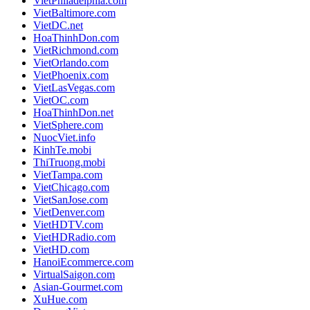
VietPhiladelphia.com
VietBaltimore.com
VietDC.net
HoaThinhDon.com
VietRichmond.com
VietOrlando.com
VietPhoenix.com
VietLasVegas.com
VietOC.com
HoaThinhDon.net
VietSphere.com
NuocViet.info
KinhTe.mobi
ThiTruong.mobi
VietTampa.com
VietChicago.com
VietSanJose.com
VietDenver.com
VietHDTV.com
VietHDRadio.com
VietHD.com
HanoiEcommerce.com
VirtualSaigon.com
Asian-Gourmet.com
XuHue.com