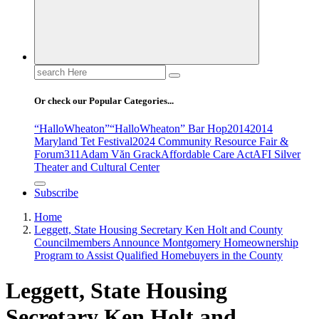
Search
for:
Or check our Popular Categories...
“HalloWheaton”
“HalloWheaton” Bar Hop
2014
2014
Maryland Tet Festival
2024 Community Resource Fair &
Forum
311
Adam Văn Grack
Affordable Care Act
AFI Silver
Theater and Cultural Center
Subscribe
Home
Leggett, State Housing Secretary Ken Holt and County
Councilmembers Announce Montgomery Homeownership
Program to Assist Qualified Homebuyers in the County
Leggett, State Housing
Secretary Ken Holt and