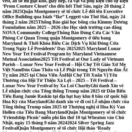
vest, áo sơ mi giặt khô, giày dép, cà vạt và phụ kiện cho sự kiện
‘Prom Couture Closet’ cho đến hết Thứ Sáu, ngày 28 tháng 2
năm 2025
Quận Montgomery sẽ tổ chức Lễ đổi tên Executive
Office Building qua Isiah “Ike” Leggett vào Thứ Hai, ngày 24
tháng 2 năm 2025
Thông Báo giải học bổng của Kimmy Dương
Foundation năm 2025 – 2026 cho Học sinh trường cao đẳng
NOVA Community College
Thông Báo Đóng Cửa Các Văn
Phòng Cơ Quan Trong quận Montgomery ở tiểu bang
Maryland & Thời Khóa Biểu Các Dịch Vụ Khi Đóng Cửa
Trong Ngày Lễ Presidents’ Day 2025
2025 Maryland Lunar
New Year Tet Festival Program by Maryland Vietnamese
Mutual Association
2025 Tết Festival at Our Lady of Vietnam
Parish – Lunar New Year Festival – Hội Chợ Tết Giáo Xứ Mẹ
Việt Nam
Đón Giao Thừa và Lễ Phật trong Tết Nguyên đán Ất
Tỵ năm 2025 tại Chùa Viên Ân
Hội Chợ Tết Xuân Vị Yêu
Thương của Hội Từ Thiện Xá Lợi – 2025 – Tết Festival –
Lunar New Year Festival by Xa Loi Charity
Ghi danh Xin vé
Lễ nhậm chức của Tổng thống Trump năm 2025 từ Dân Biểu
Tiểu Bang Jamie Raskin tại địa hạt hay khu 8 bầu cử quốc hội
Hoa Kỳ của Maryland
Ghi danh xin vé đi coi Lễ nhậm chức của
Tổng thống Trump năm 2025 từ Thượng nghị sĩ Hoa Kỳ Van
Hollen của Tiểu Bang Maryland
Quận Montgomery sẽ tổ chức
‘Friendship Picnic’ miễn phí lần thứ 10 tại Wheaton vào Chủ
Nhật, ngày 15 tháng 9 năm 2024
2024 Silver Spring Jazz
Festival
Quận Montgomery sẽ tổ chức Hội thảo ‘Ready