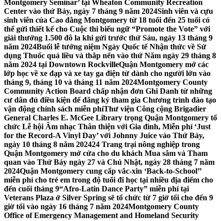
Montgomery Seminar’ tại Wheaton Community Recreation
Center vào thứ Bảy, ngày 7 tháng 9 năm 2024
Sinh viên và cựu
sinh viên của Cao đẳng Montgomery từ 18 tuổi đến 25 tuổi có
thể gửi thiết kế cho Cuộc thi biểu ngữ “Promote the Vote” với
giải thưởng 1.500 đô la khi gửi trước thứ Sáu, ngày 13 tháng 9
năm 2024
Buổi lễ tưởng niệm Ngày Quốc tế Nhận thức về Sử
dụng Thuốc quá liều và thắp nến vào thứ Năm ngày 29 tháng 8
năm 2024 tại Downtown Rockville
Quận Montgomery mở các
lớp học về xe đạp và xe tay ga điện tử dành cho người lớn vào
tháng 9, tháng 10 và tháng 11 năm 2024
Montgomery County
Community Action Board chấp nhận đơn Ghi Danh từ những
cư dân đủ điều kiện để đăng ký tham gia Chương trình đào tạo
vận động chính sách miễn phí
Thư viện Công cộng Brigadier
General Charles E. McGee Library trọng Quận Montgomery tổ
chức Lễ hội Âm nhạc Thân thiện với Gia đình, Miễn phí ‘Just
for the Record-A Vinyl Day’ với Johnny Juice vào Thứ Bảy,
ngày 10 tháng 8 năm 2024
24 Trang trại nông nghiệp trong
Quận Montgomery mở cửa cho du khách Mua sắm và Tham
quan vào Thứ Bảy ngày 27 và Chủ Nhật, ngày 28 tháng 7 năm
2024
Quận Montgomery cung cấp vắc-xin ‘Back-to-School’’
miễn phí cho trẻ em trong độ tuổi đi học tại nhiều địa điểm cho
đến cuối tháng 9
“Afro-Latin Dance Party” miễn phí tại
Veterans Plaza ở Silver Spring sẽ tổ chức từ 7 giờ tối cho đến 9
giờ tối vào ngày 16 tháng 7 năm 2024
Montgomery County
Office of Emergency Management and Homeland Security