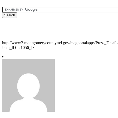
http://www2.montgomerycountymd.gov/mcgportalapps/Press_Detail.
Item_ID=21056]]>