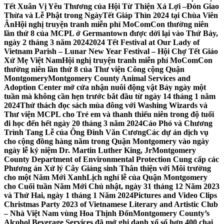
Tết Xuân Vị Yêu Thương của Hội Từ Thiện Xá Lợi –
Đón Giao
Thừa và Lễ Phật trong NgàyTết Giáp Thìn 2024 tại Chùa Viên
Ân
Hội nghị truyện tranh miễn phí MoComCon thường niên
lần thứ 8 của MCPL ở Germantown được dời lại vào Thứ Bảy,
ngày 2 tháng 3 năm 2024
2024 Tết Festival at Our Lady of
Vietnam Parish – Lunar New Year Festival – Hội Chợ Tết Giáo
Xứ Mẹ Việt Nam
Hội nghị truyện tranh miễn phí MoComCon
thường niên lần thứ 8 của Thư viện Công cộng Quận
Montgomery
Montgomery County Animal Services and
Adoption Center mở cửa nhận nuôi động vật Bảy ngày một
tuần mà không cần hẹn trước bắt đầu từ ngày 14 tháng 1 năm
2024
Thử thách đọc sách mùa đông với Washing Wizards và
Thư viện MCPL cho Trẻ em và thanh thiếu niên trong độ tuổi
đi học đến hết ngày 20 tháng 3 năm 2024
Cáo Phó và Chương
Trình Tang Lễ của Ông Đinh Văn Cương
Các dự án dịch vụ
cho cộng đồng hàng năm trong Quận Montgomery vào ngày
ngày lễ kỷ niệm Dr. Martin Luther King, Jr
Montgomery
County Department of Environmental Protection Cung cấp các
Phương án Xử lý Cây Giáng sinh Thân thiện với Môi trường
cho một Năm Mới Xanh
Lịch nghỉ lễ của Quận Montgomery
cho Cuối tuần Năm Mới Chủ nhật, ngày 31 tháng 12 Năm 2023
và Thứ Hai, ngày 1 tháng 1 Năm 2024
Pictures and Video Clips
Christmas Party 2023 of Vietnamese Literary and Artistic Club
– Nhà Việt Nam vùng Hoa Thịnh Đốn
Montgomery County’s
Alcohol Beverage Services đã mở ghi danh xổ số hơn 400 chai