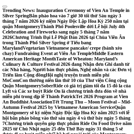
Skip
to
Trending News:
Inauguration Ceremony of Vien An Temple in
content
Silver Spring
Bắn pháo hoa vào 7 giờ 30 tối thứ Sáu ngày 3
tháng 7 năm 2026 kỷ niệm Ngày Độc Lập Hoa Kỳ 250 năm tại
quận Montgomery
Thành Phố Poolesville dời Lễ hội July 4th
Celebration and Fireworks sang ngày 5 tháng 7 năm
2026
Chương Trình Đại Lễ Phật Đản 2026 tại Chùa Viên Ân
trong Thành Phố Silver Spring ở Tiểu bang
Maryland
Vegetarian Vietnamese pancake/ crepe (bánh xèo
chay) Fundraising Event at Viên Ân Temple
Middle Eastern
American Heritage Month
Taste of Wheaton: Maryland’s
Culinary & Culture Festival 2026 đang Nhận đơn Ghi danh từ
các Nhà hàng, Người bán thực phẩm, Nghệ nhân và các Đơn vị
Triển lãm Cộng đồng
Hội nghị truyện tranh miễn phí
MoComCon thường niên lần thứ 10 của Thư viện Công cộng
Quận Montgomery
SoberRide có giá trị giảm tối đa 15 đô la của
Lyft và Các xe buýt Ride On là chương trình đưa đón về nhà
miễn phí trong dịp lễ Thánh Patrick
Tet 2026 Program at Vien
An Buddhist Association
Tết Trung Thu – Moon Festival – Mid-
Autumn Festival 2025 by Vietnamese American Service
Quận
Montgomery sẽ kỷ niệm Ngày Độc lập Hoa Kỳ năm 2025 với lễ
hội bắn pháo bông vào thứ sáu ngày 4 và thứ bảy ngày 5 tháng
7
Chương trình quyên góp thực phẩm Ride On Food Drive năm
2025 từ Chủ Nhật ngày 25 đến Thứ Bảy ngày 31 tháng 5 sẽ