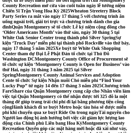
được đi xe buýt miễn phí
7 hồ bơi ngoài trời của Montgomery
County Recreation mở cửa vào cuối tuần ngày lễ tưởng niệm
Chiến Sĩ Trận Vong Hoa Kỳ 2025
Wheaton Streetery Block
Party Series ra mắt vào ngày 17 tháng 5 với chương trình ăn
uống ngoài trời, giải trí trực và chương trình dành cho gia
đình
Quận Montgomery sẽ tổ chức Lễ kỷ niệm cộng đồng cho
‘Older Americans Month’ vào thứ sáu, ngày 30 tháng 5 tại
White Oak Senior Center trong thành phố Silver Spring
Sự
kiện ‘Truck Day’ miễn phí tại thành phố Rockville vào thứ bảy,
ngày 17 tháng 5 năm 2025
Xe buýt từ White Oak Shopping
Center tham dự Đại Lễ Phật Đản tổ chức tại Thủ Đô
Washington DC
Montgomery County Office of Procurement sẽ
tổ chức sự kiện ‘Montgomery County is Open for Business’ vào
thứ Hai, ngày 31 tháng 3 năm 2025 tại Silver
Spring
Montgomery County Animal Services and Adoption
Cente tổ chức Sự kiện Nhận nuôi Chó miễn phí “Find Your
Lucky Pup” từ ngày 14 đến 17 tháng 3 năm 2025
Chương trình
FareShare của Quận Montgomery cung cấp cho Nhân viên làm
việc tại Quận Montgomery có thể nhận được tới 325 đô la một
tháng để giúp trang trải chi phí đi lại bằng phương tiện công
cộng
Hành khách đi xe buýt Metro hoặc tàu hỏa sẽ được miễn
phí khi chuyển qua xe buýt Ride On trong ngày
Tài nguyên cho
Người lao động bị ảnh hưởng bởi việc cắt giảm lực lượng lao
động của Chính phủ Liên bang Hoa Kỳ
Montgomery County
Recreation Quyên góp các mặt hàng mới hoặc đã xài như váy,