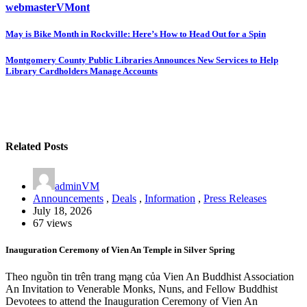
webmasterVMont
Post
May is Bike Month in Rockville: Here’s How to Head Out for a Spin
navigation
Montgomery County Public Libraries Announces New Services to Help
Library Cardholders Manage Accounts
Related Posts
adminVM
Announcements
,
Deals
,
Information
,
Press Releases
July 18, 2026
67 views
Inauguration Ceremony of Vien An Temple in Silver Spring
Theo nguồn tin trên trang mạng của Vien An Buddhist Association
An Invitation to Venerable Monks, Nuns, and Fellow Buddhist
Devotees to attend the Inauguration Ceremony of Vien An