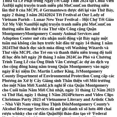
Thừa và Lễ Phật trong NgàyTết Giáp Thìn 2024 tại Chùa Viên
Ân
Hội nghị truyện tranh miễn phí MoComCon thường niên
lần thứ 8 của MCPL ở Germantown được dời lại vào Thứ Bảy,
ngày 2 tháng 3 năm 2024
2024 Tết Festival at Our Lady of
Vietnam Parish – Lunar New Year Festival – Hội Chợ Tết Giáo
Xứ Mẹ Việt Nam
Hội nghị truyện tranh miễn phí MoComCon
thường niên lần thứ 8 của Thư viện Công cộng Quận
Montgomery
Montgomery County Animal Services and
Adoption Center mở cửa nhận nuôi động vật Bảy ngày một
tuần mà không cần hẹn trước bắt đầu từ ngày 14 tháng 1 năm
2024
Thử thách đọc sách mùa đông với Washing Wizards và
Thư viện MCPL cho Trẻ em và thanh thiếu niên trong độ tuổi
đi học đến hết ngày 20 tháng 3 năm 2024
Cáo Phó và Chương
Trình Tang Lễ của Ông Đinh Văn Cương
Các dự án dịch vụ
cho cộng đồng hàng năm trong Quận Montgomery vào ngày
ngày lễ kỷ niệm Dr. Martin Luther King, Jr
Montgomery
County Department of Environmental Protection Cung cấp các
Phương án Xử lý Cây Giáng sinh Thân thiện với Môi trường
cho một Năm Mới Xanh
Lịch nghỉ lễ của Quận Montgomery
cho Cuối tuần Năm Mới Chủ nhật, ngày 31 tháng 12 Năm 2023
và Thứ Hai, ngày 1 tháng 1 Năm 2024
Pictures and Video Clips
Christmas Party 2023 of Vietnamese Literary and Artistic Club
– Nhà Việt Nam vùng Hoa Thịnh Đốn
Montgomery County’s
Alcohol Beverage Services đã mở ghi danh xổ số hơn 400 chai
rượu whisky cho cư dân Quận
Hội thảo đào tạo về ‘Federal