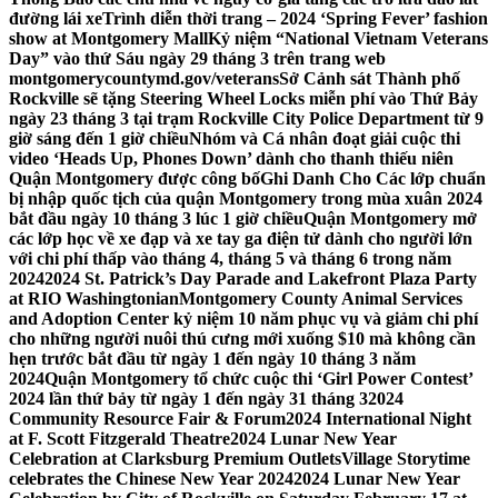
đường lái xe
Trình diễn thời trang – 2024 ‘Spring Fever’ fashion
show at Montgomery Mall
Kỷ niệm “National Vietnam Veterans
Day” vào thứ Sáu ngày 29 tháng 3 trên trang web
montgomerycountymd.gov/veterans
Sở Cảnh sát Thành phố
Rockville sẽ tặng Steering Wheel Locks miễn phí vào Thứ Bảy
ngày 23 tháng 3 tại trạm Rockville City Police Department từ 9
giờ sáng đến 1 giờ chiều
Nhóm và Cá nhân đoạt giải cuộc thi
video ‘Heads Up, Phones Down’ dành cho thanh thiếu niên
Quận Montgomery được công bố
Ghi Danh Cho Các lớp chuẩn
bị nhập quốc tịch của quận Montgomery trong mùa xuân 2024
bắt đầu ngày 10 tháng 3 lúc 1 giờ chiều
Quận Montgomery mở
các lớp học về xe đạp và xe tay ga điện tử dành cho người lớn
với chi phí thấp vào tháng 4, tháng 5 và tháng 6 trong năm
2024
2024 St. Patrick’s Day Parade and Lakefront Plaza Party
at RIO Washingtonian
Montgomery County Animal Services
and Adoption Center kỷ niệm 10 năm phục vụ và giảm chi phí
cho những người nuôi thú cưng mới xuống $10 mà không cần
hẹn trước bắt đầu từ ngày 1 đến ngày 10 tháng 3 năm
2024
Quận Montgomery tổ chức cuộc thi ‘Girl Power Contest’
2024 lần thứ bảy từ ngày 1 đến ngày 31 tháng 3
2024
Community Resource Fair & Forum
2024 International Night
at F. Scott Fitzgerald Theatre
2024 Lunar New Year
Celebration at Clarksburg Premium Outlets
Village Storytime
celebrates the Chinese New Year 2024
2024 Lunar New Year