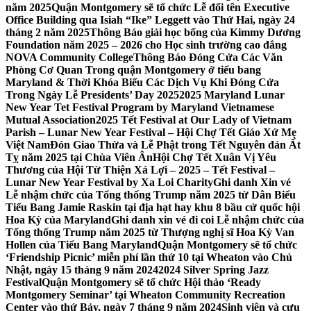
năm 2025
Quận Montgomery sẽ tổ chức Lễ đổi tên Executive
Office Building qua Isiah “Ike” Leggett vào Thứ Hai, ngày 24
tháng 2 năm 2025
Thông Báo giải học bổng của Kimmy Dương
Foundation năm 2025 – 2026 cho Học sinh trường cao đẳng
NOVA Community College
Thông Báo Đóng Cửa Các Văn
Phòng Cơ Quan Trong quận Montgomery ở tiểu bang
Maryland & Thời Khóa Biểu Các Dịch Vụ Khi Đóng Cửa
Trong Ngày Lễ Presidents’ Day 2025
2025 Maryland Lunar
New Year Tet Festival Program by Maryland Vietnamese
Mutual Association
2025 Tết Festival at Our Lady of Vietnam
Parish – Lunar New Year Festival – Hội Chợ Tết Giáo Xứ Mẹ
Việt Nam
Đón Giao Thừa và Lễ Phật trong Tết Nguyên đán Ất
Tỵ năm 2025 tại Chùa Viên Ân
Hội Chợ Tết Xuân Vị Yêu
Thương của Hội Từ Thiện Xá Lợi – 2025 – Tết Festival –
Lunar New Year Festival by Xa Loi Charity
Ghi danh Xin vé
Lễ nhậm chức của Tổng thống Trump năm 2025 từ Dân Biểu
Tiểu Bang Jamie Raskin tại địa hạt hay khu 8 bầu cử quốc hội
Hoa Kỳ của Maryland
Ghi danh xin vé đi coi Lễ nhậm chức của
Tổng thống Trump năm 2025 từ Thượng nghị sĩ Hoa Kỳ Van
Hollen của Tiểu Bang Maryland
Quận Montgomery sẽ tổ chức
‘Friendship Picnic’ miễn phí lần thứ 10 tại Wheaton vào Chủ
Nhật, ngày 15 tháng 9 năm 2024
2024 Silver Spring Jazz
Festival
Quận Montgomery sẽ tổ chức Hội thảo ‘Ready
Montgomery Seminar’ tại Wheaton Community Recreation
Center vào thứ Bảy, ngày 7 tháng 9 năm 2024
Sinh viên và cựu