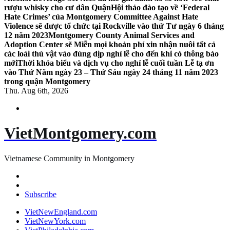
rượu whisky cho cư dân Quận
Hội thảo đào tạo về ‘Federal
Hate Crimes’ của Montgomery Committee Against Hate
Violence sẽ được tổ chức tại Rockville vào thứ Tư ngày 6 tháng
12 năm 2023
Montgomery County Animal Services and
Adoption Center sẽ Miễn mọi khoản phí xin nhận nuôi tất cả
các loài thú vật vào đúng dịp nghỉ lễ cho đến khi có thông báo
mới
Thời khóa biểu và dịch vụ cho nghỉ lễ cuối tuần Lễ tạ ơn
vào Thứ Năm ngày 23 – Thứ Sáu ngày 24 tháng 11 năm 2023
trong quận Montgomery
Thu. Aug 6th, 2026
VietMontgomery.com
Vietnamese Community in Montgomery
Subscribe
VietNewEngland.com
VietNewYork.com