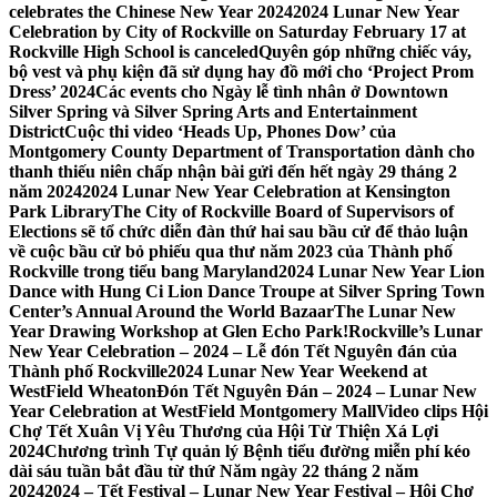
celebrates the Chinese New Year 2024
2024 Lunar New Year
Celebration by City of Rockville on Saturday February 17 at
Rockville High School is canceled
Quyên góp những chiếc váy,
bộ vest và phụ kiện đã sử dụng hay đồ mới cho ‘Project Prom
Dress’ 2024
Các events cho Ngày lễ tình nhân ở Downtown
Silver Spring và Silver Spring Arts and Entertainment
District
Cuộc thi video ‘Heads Up, Phones Dow’ của
Montgomery County Department of Transportation dành cho
thanh thiếu niên chấp nhận bài gửi đến hết ngày 29 tháng 2
năm 2024
2024 Lunar New Year Celebration at Kensington
Park Library
The City of Rockville Board of Supervisors of
Elections sẽ tổ chức diễn đàn thứ hai sau bầu cử để thảo luận
về cuộc bầu cử bỏ phiếu qua thư năm 2023 của Thành phố
Rockville trong tiểu bang Maryland
2024 Lunar New Year Lion
Dance with Hung Ci Lion Dance Troupe at Silver Spring Town
Center’s Annual Around the World Bazaar
The Lunar New
Year Drawing Workshop at Glen Echo Park!
Rockville’s Lunar
New Year Celebration – 2024 – Lễ đón Tết Nguyên đán của
Thành phố Rockville
2024 Lunar New Year Weekend at
WestField Wheaton
Đón Tết Nguyên Đán – 2024 – Lunar New
Year Celebration at WestField Montgomery Mall
Video clips Hội
Chợ Tết Xuân Vị Yêu Thương của Hội Từ Thiện Xá Lợi
2024
Chương trình Tự quản lý Bệnh tiểu đường miễn phí kéo
dài sáu tuần bắt đầu từ thứ Năm ngày 22 tháng 2 năm
2024
2024 – Tết Festival – Lunar New Year Festival – Hội Chợ