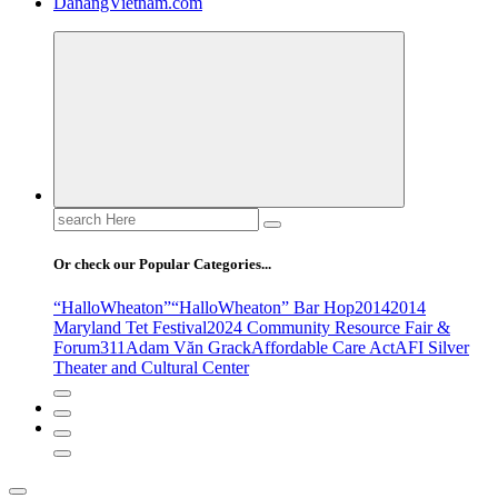
DanangVietnam.com
Search
for:
Or check our Popular Categories...
“HalloWheaton”
“HalloWheaton” Bar Hop
2014
2014
Maryland Tet Festival
2024 Community Resource Fair &
Forum
311
Adam Văn Grack
Affordable Care Act
AFI Silver
Theater and Cultural Center