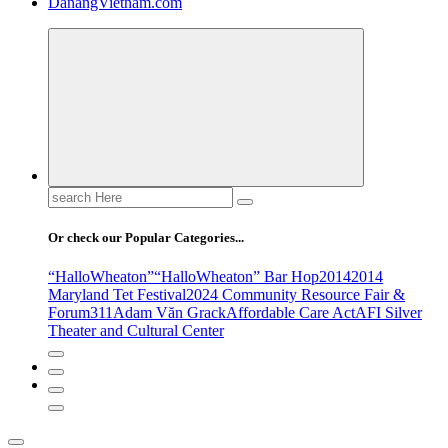
DanangVietnam.com
Search
for:
Or check our Popular Categories...
“HalloWheaton”
“HalloWheaton” Bar Hop
2014
2014
Maryland Tet Festival
2024 Community Resource Fair &
Forum
311
Adam Văn Grack
Affordable Care Act
AFI Silver
Theater and Cultural Center