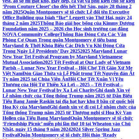
vest, áo sơ mi giặt khô, giày dép, cà vạt và phụ kiện cho sự kiện
‘Prom Couture Closet’ cho đến hết Thứ Sáu, ngày 28 tháng 2
năm 2025
Quận Montgomery sẽ tổ chức Lễ đổi tên Executive
Office Building qua Isiah “Ike” Leggett vào Thứ Hai, ngày 24
tháng 2 năm 2025
Thông Báo giải học bổng của Kimmy Dương
Foundation năm 2025 – 2026 cho Học sinh trường cao đẳng
NOVA Community College
Thông Báo Đóng Cửa Các Văn
Phòng Cơ Quan Trong quận Montgomery ở tiểu bang
Maryland & Thời Khóa Biểu Các Dịch Vụ Khi Đóng Cửa
Trong Ngày Lễ Presidents’ Day 2025
2025 Maryland Lunar
New Year Tet Festival Program by Maryland Vietnamese
Mutual Association
2025 Tết Festival at Our Lady of Vietnam
Parish – Lunar New Year Festival – Hội Chợ Tết Giáo Xứ Mẹ
Việt Nam
Đón Giao Thừa và Lễ Phật trong Tết Nguyên đán Ất
Tỵ năm 2025 tại Chùa Viên Ân
Hội Chợ Tết Xuân Vị Yêu
Thương của Hội Từ Thiện Xá Lợi – 2025 – Tết Festival –
Lunar New Year Festival by Xa Loi Charity
Ghi danh Xin vé
Lễ nhậm chức của Tổng thống Trump năm 2025 từ Dân Biểu
Tiểu Bang Jamie Raskin tại địa hạt hay khu 8 bầu cử quốc hội
Hoa Kỳ của Maryland
Ghi danh xin vé đi coi Lễ nhậm chức của
Tổng thống Trump năm 2025 từ Thượng nghị sĩ Hoa Kỳ Van
Hollen của Tiểu Bang Maryland
Quận Montgomery sẽ tổ chức
‘Friendship Picnic’ miễn phí lần thứ 10 tại Wheaton vào Chủ
Nhật, ngày 15 tháng 9 năm 2024
2024 Silver Spring Jazz
Festival
Quận Montgomery sẽ tổ chức Hội thảo ‘Ready