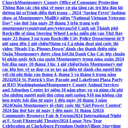
Church
Montgomery County Office of Consumer Protection
Thông Báo các chủ nhà về nguy cơ gia tăng các trò lừa đảo lát
đường lái xe
Trình diễn thời trang – 2024 ‘Spring Fever’ fashion
show at Montgomery Mall
Kỷ niệm “National Vietnam Veterans
Day” vào thứ Sáu ngày 29 tháng 3 trên trang web
montgomerycountymd.gov/veterans
Sở Cảnh sát Thành phố
Rockville sẽ tặng Steering Wheel Locks miễn phí vào Thứ Bảy
ngày 23 tháng 3 tại trạm Rockville City Police Department từ 9
giờ sáng đến 1 giờ chiều
Nhóm và Cá nhân đoạt giải cuộc thi
video ‘Heads Up, Phones Down’ dành cho thanh thiếu niên
Quận Montgomery được công bố
Ghi Danh Cho Các lớp chuẩn
bị nhập quốc tịch của quận Montgomery trong mùa xuân 2024
bắt đầu ngày 10 tháng 3 lúc 1 giờ chiều
Quận Montgomery mở
các lớp học về xe đạp và xe tay ga điện tử dành cho người lớn
với chi phí thấp vào tháng 4, tháng 5 và tháng 6 trong năm
2024
2024 St. Patrick’s Day Parade and Lakefront Plaza Party
at RIO Washingtonian
Montgomery County Animal Services
and Adoption Center kỷ niệm 10 năm phục vụ và giảm chi phí
cho những người nuôi thú cưng mới xuống $10 mà không cần
hẹn trước bắt đầu từ ngày 1 đến ngày 10 tháng 3 năm
2024
Quận Montgomery tổ chức cuộc thi ‘Girl Power Contest’
2024 lần thứ bảy từ ngày 1 đến ngày 31 tháng 3
2024
Community Resource Fair & Forum
2024 International Night
at F. Scott Fitzgerald Theatre
2024 Lunar New Year
Celebration at Clarksburg Premium Outlets
Village Storytime