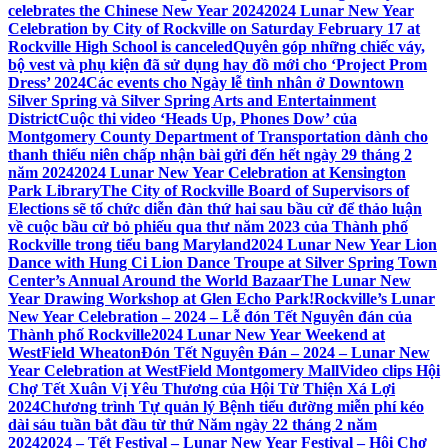
celebrates the Chinese New Year 2024
2024 Lunar New Year
Celebration by City of Rockville on Saturday February 17 at
Rockville High School is canceled
Quyên góp những chiếc váy,
bộ vest và phụ kiện đã sử dụng hay đồ mới cho ‘Project Prom
Dress’ 2024
Các events cho Ngày lễ tình nhân ở Downtown
Silver Spring và Silver Spring Arts and Entertainment
District
Cuộc thi video ‘Heads Up, Phones Dow’ của
Montgomery County Department of Transportation dành cho
thanh thiếu niên chấp nhận bài gửi đến hết ngày 29 tháng 2
năm 2024
2024 Lunar New Year Celebration at Kensington
Park Library
The City of Rockville Board of Supervisors of
Elections sẽ tổ chức diễn đàn thứ hai sau bầu cử để thảo luận
về cuộc bầu cử bỏ phiếu qua thư năm 2023 của Thành phố
Rockville trong tiểu bang Maryland
2024 Lunar New Year Lion
Dance with Hung Ci Lion Dance Troupe at Silver Spring Town
Center’s Annual Around the World Bazaar
The Lunar New
Year Drawing Workshop at Glen Echo Park!
Rockville’s Lunar
New Year Celebration – 2024 – Lễ đón Tết Nguyên đán của
Thành phố Rockville
2024 Lunar New Year Weekend at
WestField Wheaton
Đón Tết Nguyên Đán – 2024 – Lunar New
Year Celebration at WestField Montgomery Mall
Video clips Hội
Chợ Tết Xuân Vị Yêu Thương của Hội Từ Thiện Xá Lợi
2024
Chương trình Tự quản lý Bệnh tiểu đường miễn phí kéo
dài sáu tuần bắt đầu từ thứ Năm ngày 22 tháng 2 năm
2024
2024 – Tết Festival – Lunar New Year Festival – Hội Chợ