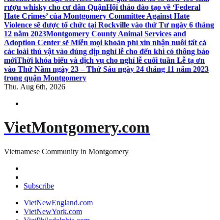
rượu whisky cho cư dân Quận
Hội thảo đào tạo về ‘Federal
Hate Crimes’ của Montgomery Committee Against Hate
Violence sẽ được tổ chức tại Rockville vào thứ Tư ngày 6 tháng
12 năm 2023
Montgomery County Animal Services and
Adoption Center sẽ Miễn mọi khoản phí xin nhận nuôi tất cả
các loài thú vật vào đúng dịp nghỉ lễ cho đến khi có thông báo
mới
Thời khóa biểu và dịch vụ cho nghỉ lễ cuối tuần Lễ tạ ơn
vào Thứ Năm ngày 23 – Thứ Sáu ngày 24 tháng 11 năm 2023
trong quận Montgomery
Thu. Aug 6th, 2026
VietMontgomery.com
Vietnamese Community in Montgomery
Subscribe
VietNewEngland.com
VietNewYork.com