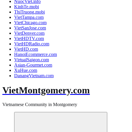
NuocViet.info
KinhTe.mobi
ThiTruong.mobi
VietTampa.com
VietChicago.com
VietSanJose.com
VietDenver.com
VietHDTV.com
VietHDRadio.com
VietHD.com
HanoiEcommerce.com
VirtualSaigon.com
Asian-Gourmet.com
XuHue.com
DanangVietnam.com
VietMontgomery.com
Vietnamese Community in Montgomery