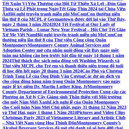
Tết Xuân Vị Yêu Thương của Hội Từ Thiện Xá Lợi –
Đón Giao
Thừa và Lễ Phật trong NgàyTết Giáp Thìn 2024 tại Chùa Viên
Ân
Hội nghị truyện tranh miễn phí MoComCon thường niên
lần thứ 8 của MCPL ở Germantown được dời lại vào Thứ Bảy,
ngày 2 tháng 3 năm 2024
2024 Tết Festival at Our Lady of
Vietnam Parish – Lunar New Year Festival – Hội Chợ Tết Giáo
Xứ Mẹ Việt Nam
Hội nghị truyện tranh miễn phí MoComCon
thường niên lần thứ 8 của Thư viện Công cộng Quận
Montgomery
Montgomery County Animal Services and
Adoption Center mở cửa nhận nuôi động vật Bảy ngày một
tuần mà không cần hẹn trước bắt đầu từ ngày 14 tháng 1 năm
2024
Thử thách đọc sách mùa đông với Washing Wizards và
Thư viện MCPL cho Trẻ em và thanh thiếu niên trong độ tuổi
đi học đến hết ngày 20 tháng 3 năm 2024
Cáo Phó và Chương
Trình Tang Lễ của Ông Đinh Văn Cương
Các dự án dịch vụ
cho cộng đồng hàng năm trong Quận Montgomery vào ngày
ngày lễ kỷ niệm Dr. Martin Luther King, Jr
Montgomery
County Department of Environmental Protection Cung cấp các
Phương án Xử lý Cây Giáng sinh Thân thiện với Môi trường
cho một Năm Mới Xanh
Lịch nghỉ lễ của Quận Montgomery
cho Cuối tuần Năm Mới Chủ nhật, ngày 31 tháng 12 Năm 2023
và Thứ Hai, ngày 1 tháng 1 Năm 2024
Pictures and Video Clips
Christmas Party 2023 of Vietnamese Literary and Artistic Club
– Nhà Việt Nam vùng Hoa Thịnh Đốn
Montgomery County’s
Alcohol Beverage Services đã mở ghi danh xổ số hơn 400 chai