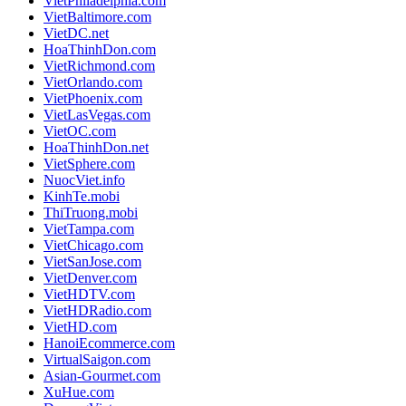
VietPhiladelphia.com
VietBaltimore.com
VietDC.net
HoaThinhDon.com
VietRichmond.com
VietOrlando.com
VietPhoenix.com
VietLasVegas.com
VietOC.com
HoaThinhDon.net
VietSphere.com
NuocViet.info
KinhTe.mobi
ThiTruong.mobi
VietTampa.com
VietChicago.com
VietSanJose.com
VietDenver.com
VietHDTV.com
VietHDRadio.com
VietHD.com
HanoiEcommerce.com
VirtualSaigon.com
Asian-Gourmet.com
XuHue.com