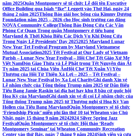
năm 2025
Quận Montgomery sẽ tổ chức Lễ đổi tên Executive
Office Building qua Isiah “Ike” Leggett vào Thứ Hai, ngày 24
tháng 2 năm 2025
Thông Báo giải học bổng của Kimmy Dương
Foundation năm 2025 – 2026 cho Học sinh trường cao đẳng
NOVA Community College
Thông Báo Đóng Cửa Các Văn
Phòng Cơ Quan Trong quận Montgomery ở tiểu bang
Maryland & Thời Khóa Biểu Các Dịch Vụ Khi Đóng Cửa
Trong Ngày Lễ Presidents’ Day 2025
2025 Maryland Lunar
New Year Tet Festival Program by Maryland Vietnamese
Mutual Association
2025 Tết Festival at Our Lady of Vietnam
Parish – Lunar New Year Festival – Hội Chợ Tết Giáo Xứ Mẹ
Việt Nam
Đón Giao Thừa và Lễ Phật trong Tết Nguyên đán Ất
Tỵ năm 2025 tại Chùa Viên Ân
Hội Chợ Tết Xuân Vị Yêu
Thương của Hội Từ Thiện Xá Lợi – 2025 – Tết Festival –
Lunar New Year Festival by Xa Loi Charity
Ghi danh Xin vé
Lễ nhậm chức của Tổng thống Trump năm 2025 từ Dân Biểu
Tiểu Bang Jamie Raskin tại địa hạt hay khu 8 bầu cử quốc hội
Hoa Kỳ của Maryland
Ghi danh xin vé đi coi Lễ nhậm chức của
Tổng thống Trump năm 2025 từ Thượng nghị sĩ Hoa Kỳ Van
Hollen của Tiểu Bang Maryland
Quận Montgomery sẽ tổ chức
‘Friendship Picnic’ miễn phí lần thứ 10 tại Wheaton vào Chủ
Nhật, ngày 15 tháng 9 năm 2024
2024 Silver Spring Jazz
Festival
Quận Montgomery sẽ tổ chức Hội thảo ‘Ready
Montgomery Seminar’ tại Wheaton Community Recreation
Center vào thứ Bảy, ngày 7 tháng 9 năm 2024
Sinh viên và cựu