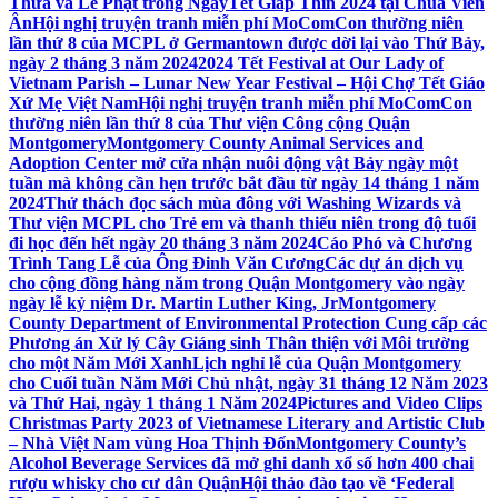
Thừa và Lễ Phật trong NgàyTết Giáp Thìn 2024 tại Chùa Viên
Ân
Hội nghị truyện tranh miễn phí MoComCon thường niên
lần thứ 8 của MCPL ở Germantown được dời lại vào Thứ Bảy,
ngày 2 tháng 3 năm 2024
2024 Tết Festival at Our Lady of
Vietnam Parish – Lunar New Year Festival – Hội Chợ Tết Giáo
Xứ Mẹ Việt Nam
Hội nghị truyện tranh miễn phí MoComCon
thường niên lần thứ 8 của Thư viện Công cộng Quận
Montgomery
Montgomery County Animal Services and
Adoption Center mở cửa nhận nuôi động vật Bảy ngày một
tuần mà không cần hẹn trước bắt đầu từ ngày 14 tháng 1 năm
2024
Thử thách đọc sách mùa đông với Washing Wizards và
Thư viện MCPL cho Trẻ em và thanh thiếu niên trong độ tuổi
đi học đến hết ngày 20 tháng 3 năm 2024
Cáo Phó và Chương
Trình Tang Lễ của Ông Đinh Văn Cương
Các dự án dịch vụ
cho cộng đồng hàng năm trong Quận Montgomery vào ngày
ngày lễ kỷ niệm Dr. Martin Luther King, Jr
Montgomery
County Department of Environmental Protection Cung cấp các
Phương án Xử lý Cây Giáng sinh Thân thiện với Môi trường
cho một Năm Mới Xanh
Lịch nghỉ lễ của Quận Montgomery
cho Cuối tuần Năm Mới Chủ nhật, ngày 31 tháng 12 Năm 2023
và Thứ Hai, ngày 1 tháng 1 Năm 2024
Pictures and Video Clips
Christmas Party 2023 of Vietnamese Literary and Artistic Club
– Nhà Việt Nam vùng Hoa Thịnh Đốn
Montgomery County’s
Alcohol Beverage Services đã mở ghi danh xổ số hơn 400 chai
rượu whisky cho cư dân Quận
Hội thảo đào tạo về ‘Federal