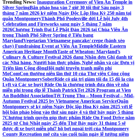
Trending News:
Inauguration Ceremony of Vien An Temple in
Silver Spring
Bắn pháo hoa vào 7 giờ 30 tối thứ Sáu ngày 3
tháng 7 năm 2026 kỷ niệm Ngày Độc Lập Hoa Kỳ 250 năm tại
quận Montgomery
Thành Phố Poolesville dời Lễ hội July 4th
Celebration and Fireworks sang ngày 5 tháng 7 năm
2026
Chương Trình Đại Lễ Phật Đản 2026 tại Chùa Viên Ân
trong Thành Phố Silver Spring ở Tiểu bang
Maryland
Vegetarian Vietnamese pancake/ crepe (bánh xèo
chay) Fundraising Event at Viên Ân Temple
Middle Eastern
American Heritage Month
Taste of Wheaton: Maryland’s
Culinary & Culture Festival 2026 đang Nhận đơn Ghi danh từ
các Nhà hàng, Người bán thực phẩm, Nghệ nhân và các Đơn vị
Triển lãm Cộng đồng
Hội nghị truyện tranh miễn phí
MoComCon thường niên lần thứ 10 của Thư viện Công cộng
Quận Montgomery
SoberRide có giá trị giảm tối đa 15 đô la của
Lyft và Các xe buýt Ride On là chương trình đưa đón về nhà
miễn phí trong dịp lễ Thánh Patrick
Tet 2026 Program at Vien
An Buddhist Association
Tết Trung Thu – Moon Festival – Mid-
Autumn Festival 2025 by Vietnamese American Service
Quận
Montgomery sẽ kỷ niệm Ngày Độc lập Hoa Kỳ năm 2025 với lễ
hội bắn pháo bông vào thứ sáu ngày 4 và thứ bảy ngày 5 tháng
7
Chương trình quyên góp thực phẩm Ride On Food Drive năm
2025 từ Chủ Nhật ngày 25 đến Thứ Bảy ngày 31 tháng 5 sẽ
được đi xe buýt miễn phí
7 hồ bơi ngoài trời của Montgomery
County Recreation mở cửa vào cuối tuần ngày lễ tưởng niệm