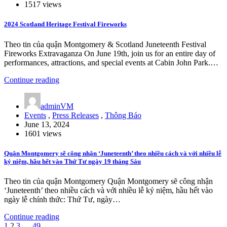
1517 views
2024 Scotland Heritage Festival Fireworks
Theo tin của quận Montgomery & Scotland Juneteenth Festival
Fireworks Extravaganza On June 19th, join us for an entire day of
performances, attractions, and special events at Cabin John Park.…
Continue reading
adminVM
Events
,
Press Releases
,
Thông Báo
June 13, 2024
1601 views
Quận Montgomery sẽ công nhận ‘Juneteenth’ theo nhiều cách và với nhiều lễ
kỷ niệm, hầu hết vào Thứ Tư ngày 19 tháng Sáu
Theo tin của quận Montgomery Quận Montgomery sẽ công nhận
‘Juneteenth’ theo nhiều cách và với nhiều lễ kỷ niệm, hầu hết vào
ngày lễ chính thức: Thứ Tư, ngày…
Continue reading
1
2
3
…
49