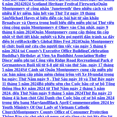
6 năm 2024
2024 Scotland Heritage Festival Fireworks
Quận
Montgomery sẽ công nhận ‘Juneteenth’ theo nhiều cách và với
nhiều lễ kỷ niệm, hầu hết vào Thứ Tư ngày 19 tháng
Sáu
Michael Hayes sẽ biểu diễn các bài hát từ sân khấu
Broadway và Opera trong buổi biểu diễn miễn phí tại Thư viện
công cộng quận Montgomery ở Olney vào Chủ nhật, ngày 9
tháng 6 năm 2024
Quận Montgomery cung cấp thông tin cập
nhật về thời tiết khắc nghiệt và Kêu gọi người dân tránh xa dây
điện bị rơi
Rockville’s Global Bites Fest 2024
Quận Montgomery
tổ chức buổi mở cửa cho người tìm việc vào ngày 5 tháng 6
năm 2024 tại County’s Executive Office Building
Celebration
Buddha’s Birthday at Vien An Buddhist Association
‘Roller
Disco’ miễn phí tại Công viên Ridge Road Recreational Park ở
Germantown Buổi tối từ 6-8 giờ tối vào thứ Sáu, ngày 17 tháng
5 năm 2024
Sở Cảnh sát Quận Montgomery cung cấp miễn phí
các bản nâng cấp phần mềm chống trộm với Xe Hyundai trong
ba ngày: Thứ Năm ngày 9 , Thứ Sáu ngày 10 và Thứ Bảy ngày
11 tháng 5 năm 2024
Bỏ phiếu sớm cho Cuộc bầu cử sơ bộ Tổng
thống Hoa Kỳ năm 2024 từ Thứ Năm ngày 2 tháng 5 năm
2024, đến Thứ Năm ngày 9 tháng 5 năm 2024
Thứ Ba ngày 23
tháng 4 là hạn chót Ghi Danh cho Cuộc bầu cử sơ bộ năm 2024
trong tiểu bang Maryland
Black April Commemoration 2024 by
Youth Ministry Of Our Lady of Vietnam Catholic
Church
Montgomery County Office of Consumer Protection
Thông Báo các chủ nhà về nguy cơ gia tăng các trò lừa đảo lát