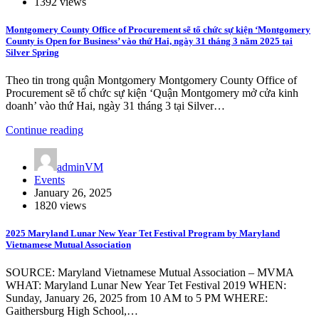
1392 views
Montgomery County Office of Procurement sẽ tổ chức sự kiện ‘Montgomery
County is Open for Business’ vào thứ Hai, ngày 31 tháng 3 năm 2025 tại
Silver Spring
Theo tin trong quận Montgomery Montgomery County Office of
Procurement sẽ tổ chức sự kiện ‘Quận Montgomery mở cửa kinh
doanh’ vào thứ Hai, ngày 31 tháng 3 tại Silver…
Continue reading
adminVM
Events
January 26, 2025
1820 views
2025 Maryland Lunar New Year Tet Festival Program by Maryland
Vietnamese Mutual Association
SOURCE: Maryland Vietnamese Mutual Association – MVMA
WHAT: Maryland Lunar New Year Tet Festival 2019 WHEN:
Sunday, January 26, 2025 from 10 AM to 5 PM WHERE:
Gaithersburg High School,…