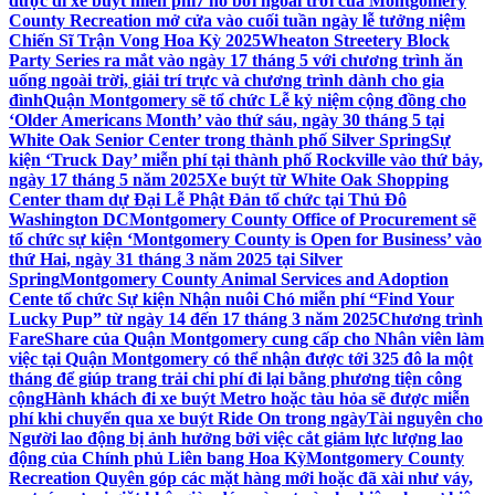
được đi xe buýt miễn phí
7 hồ bơi ngoài trời của Montgomery
County Recreation mở cửa vào cuối tuần ngày lễ tưởng niệm
Chiến Sĩ Trận Vong Hoa Kỳ 2025
Wheaton Streetery Block
Party Series ra mắt vào ngày 17 tháng 5 với chương trình ăn
uống ngoài trời, giải trí trực và chương trình dành cho gia
đình
Quận Montgomery sẽ tổ chức Lễ kỷ niệm cộng đồng cho
‘Older Americans Month’ vào thứ sáu, ngày 30 tháng 5 tại
White Oak Senior Center trong thành phố Silver Spring
Sự
kiện ‘Truck Day’ miễn phí tại thành phố Rockville vào thứ bảy,
ngày 17 tháng 5 năm 2025
Xe buýt từ White Oak Shopping
Center tham dự Đại Lễ Phật Đản tổ chức tại Thủ Đô
Washington DC
Montgomery County Office of Procurement sẽ
tổ chức sự kiện ‘Montgomery County is Open for Business’ vào
thứ Hai, ngày 31 tháng 3 năm 2025 tại Silver
Spring
Montgomery County Animal Services and Adoption
Cente tổ chức Sự kiện Nhận nuôi Chó miễn phí “Find Your
Lucky Pup” từ ngày 14 đến 17 tháng 3 năm 2025
Chương trình
FareShare của Quận Montgomery cung cấp cho Nhân viên làm
việc tại Quận Montgomery có thể nhận được tới 325 đô la một
tháng để giúp trang trải chi phí đi lại bằng phương tiện công
cộng
Hành khách đi xe buýt Metro hoặc tàu hỏa sẽ được miễn
phí khi chuyển qua xe buýt Ride On trong ngày
Tài nguyên cho
Người lao động bị ảnh hưởng bởi việc cắt giảm lực lượng lao
động của Chính phủ Liên bang Hoa Kỳ
Montgomery County
Recreation Quyên góp các mặt hàng mới hoặc đã xài như váy,