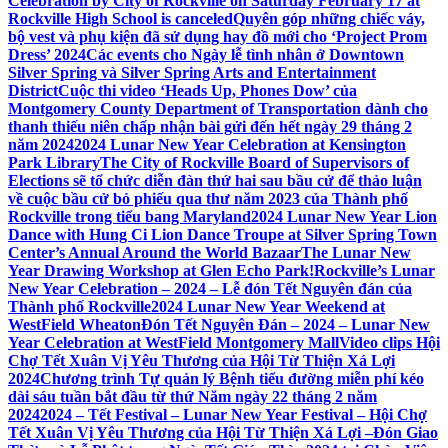
Celebration by City of Rockville on Saturday February 17 at
Rockville High School is canceled
Quyên góp những chiếc váy,
bộ vest và phụ kiện đã sử dụng hay đồ mới cho ‘Project Prom
Dress’ 2024
Các events cho Ngày lễ tình nhân ở Downtown
Silver Spring và Silver Spring Arts and Entertainment
District
Cuộc thi video ‘Heads Up, Phones Dow’ của
Montgomery County Department of Transportation dành cho
thanh thiếu niên chấp nhận bài gửi đến hết ngày 29 tháng 2
năm 2024
2024 Lunar New Year Celebration at Kensington
Park Library
The City of Rockville Board of Supervisors of
Elections sẽ tổ chức diễn đàn thứ hai sau bầu cử để thảo luận
về cuộc bầu cử bỏ phiếu qua thư năm 2023 của Thành phố
Rockville trong tiểu bang Maryland
2024 Lunar New Year Lion
Dance with Hung Ci Lion Dance Troupe at Silver Spring Town
Center’s Annual Around the World Bazaar
The Lunar New
Year Drawing Workshop at Glen Echo Park!
Rockville’s Lunar
New Year Celebration – 2024 – Lễ đón Tết Nguyên đán của
Thành phố Rockville
2024 Lunar New Year Weekend at
WestField Wheaton
Đón Tết Nguyên Đán – 2024 – Lunar New
Year Celebration at WestField Montgomery Mall
Video clips Hội
Chợ Tết Xuân Vị Yêu Thương của Hội Từ Thiện Xá Lợi
2024
Chương trình Tự quản lý Bệnh tiểu đường miễn phí kéo
dài sáu tuần bắt đầu từ thứ Năm ngày 22 tháng 2 năm
2024
2024 – Tết Festival – Lunar New Year Festival – Hội Chợ
Tết Xuân Vị Yêu Thương của Hội Từ Thiện Xá Lợi –
Đón Giao