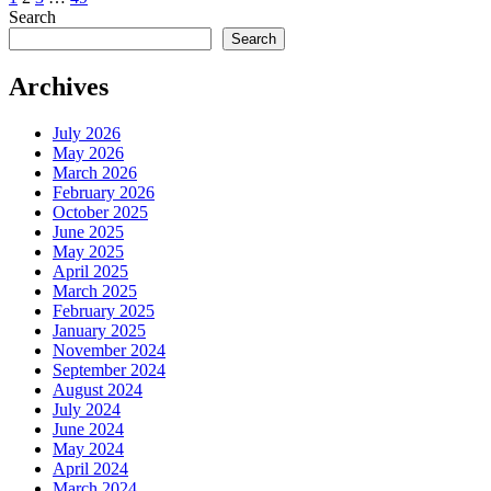
Posts
Search
pagination
Search
Archives
July 2026
May 2026
March 2026
February 2026
October 2025
June 2025
May 2025
April 2025
March 2025
February 2025
January 2025
November 2024
September 2024
August 2024
July 2024
June 2024
May 2024
April 2024
March 2024