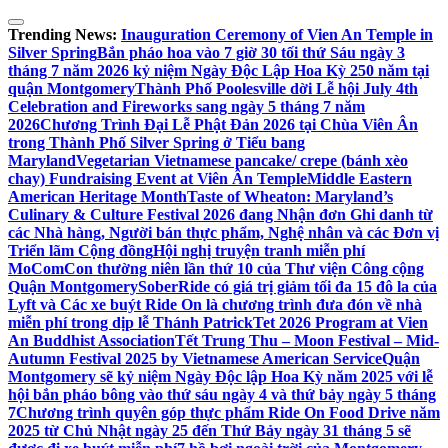
Skip
to
Trending News:
Inauguration Ceremony of Vien An Temple in
content
Silver Spring
Bắn pháo hoa vào 7 giờ 30 tối thứ Sáu ngày 3
tháng 7 năm 2026 kỷ niệm Ngày Độc Lập Hoa Kỳ 250 năm tại
quận Montgomery
Thành Phố Poolesville dời Lễ hội July 4th
Celebration and Fireworks sang ngày 5 tháng 7 năm
2026
Chương Trình Đại Lễ Phật Đản 2026 tại Chùa Viên Ân
trong Thành Phố Silver Spring ở Tiểu bang
Maryland
Vegetarian Vietnamese pancake/ crepe (bánh xèo
chay) Fundraising Event at Viên Ân Temple
Middle Eastern
American Heritage Month
Taste of Wheaton: Maryland’s
Culinary & Culture Festival 2026 đang Nhận đơn Ghi danh từ
các Nhà hàng, Người bán thực phẩm, Nghệ nhân và các Đơn vị
Triển lãm Cộng đồng
Hội nghị truyện tranh miễn phí
MoComCon thường niên lần thứ 10 của Thư viện Công cộng
Quận Montgomery
SoberRide có giá trị giảm tối đa 15 đô la của
Lyft và Các xe buýt Ride On là chương trình đưa đón về nhà
miễn phí trong dịp lễ Thánh Patrick
Tet 2026 Program at Vien
An Buddhist Association
Tết Trung Thu – Moon Festival – Mid-
Autumn Festival 2025 by Vietnamese American Service
Quận
Montgomery sẽ kỷ niệm Ngày Độc lập Hoa Kỳ năm 2025 với lễ
hội bắn pháo bông vào thứ sáu ngày 4 và thứ bảy ngày 5 tháng
7
Chương trình quyên góp thực phẩm Ride On Food Drive năm
2025 từ Chủ Nhật ngày 25 đến Thứ Bảy ngày 31 tháng 5 sẽ