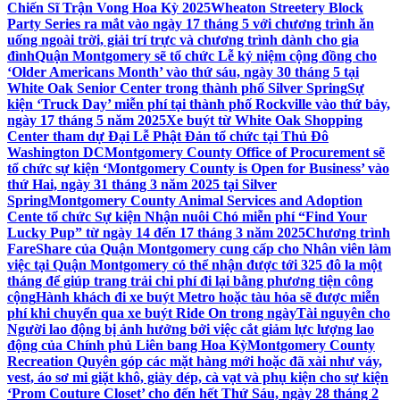
Chiến Sĩ Trận Vong Hoa Kỳ 2025
Wheaton Streetery Block
Party Series ra mắt vào ngày 17 tháng 5 với chương trình ăn
uống ngoài trời, giải trí trực và chương trình dành cho gia
đình
Quận Montgomery sẽ tổ chức Lễ kỷ niệm cộng đồng cho
‘Older Americans Month’ vào thứ sáu, ngày 30 tháng 5 tại
White Oak Senior Center trong thành phố Silver Spring
Sự
kiện ‘Truck Day’ miễn phí tại thành phố Rockville vào thứ bảy,
ngày 17 tháng 5 năm 2025
Xe buýt từ White Oak Shopping
Center tham dự Đại Lễ Phật Đản tổ chức tại Thủ Đô
Washington DC
Montgomery County Office of Procurement sẽ
tổ chức sự kiện ‘Montgomery County is Open for Business’ vào
thứ Hai, ngày 31 tháng 3 năm 2025 tại Silver
Spring
Montgomery County Animal Services and Adoption
Cente tổ chức Sự kiện Nhận nuôi Chó miễn phí “Find Your
Lucky Pup” từ ngày 14 đến 17 tháng 3 năm 2025
Chương trình
FareShare của Quận Montgomery cung cấp cho Nhân viên làm
việc tại Quận Montgomery có thể nhận được tới 325 đô la một
tháng để giúp trang trải chi phí đi lại bằng phương tiện công
cộng
Hành khách đi xe buýt Metro hoặc tàu hỏa sẽ được miễn
phí khi chuyển qua xe buýt Ride On trong ngày
Tài nguyên cho
Người lao động bị ảnh hưởng bởi việc cắt giảm lực lượng lao
động của Chính phủ Liên bang Hoa Kỳ
Montgomery County
Recreation Quyên góp các mặt hàng mới hoặc đã xài như váy,
vest, áo sơ mi giặt khô, giày dép, cà vạt và phụ kiện cho sự kiện
‘Prom Couture Closet’ cho đến hết Thứ Sáu, ngày 28 tháng 2