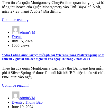
Theo tin của quận Montgomery Chuyến tham quan trang trại và bán
hàng thu hoạch của Quận Montgomery vào Thứ Bảy-Chủ Nhật,
ngày 27-28 tháng 7, có 24 Địa điểm…
Continue reading
adminVM
Events
July 15, 2024
1665 views
“Afro-Latin Dance Party” miễn phí tại Veterans Plaza ở Silver Spring sẽ tổ
chức từ 7 giờ tối cho đến 9 giờ tối vào ngày 16 tháng 7 năm 2024
Theo tin của quận Montgomery Các ngày thứ Ba hoàng hôn miễn
phí ở Silver Spring sẽ được làm nổi bật bởi ‘Bữa tiệc khiêu vũ châu
Phi-Latin’ vào ngày…
Continue reading
adminVM
Events
,
Thông Báo
June 19, 2024