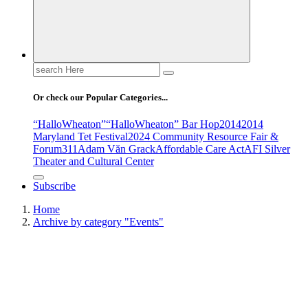
Search
for:
Or check our Popular Categories...
“HalloWheaton”
“HalloWheaton” Bar Hop
2014
2014
Maryland Tet Festival
2024 Community Resource Fair &
Forum
311
Adam Văn Grack
Affordable Care Act
AFI Silver
Theater and Cultural Center
Subscribe
Home
Archive by category "Events"