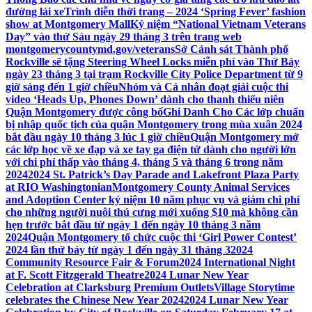
đường lái xe
Trình diễn thời trang – 2024 ‘Spring Fever’ fashion
show at Montgomery Mall
Kỷ niệm “National Vietnam Veterans
Day” vào thứ Sáu ngày 29 tháng 3 trên trang web
montgomerycountymd.gov/veterans
Sở Cảnh sát Thành phố
Rockville sẽ tặng Steering Wheel Locks miễn phí vào Thứ Bảy
ngày 23 tháng 3 tại trạm Rockville City Police Department từ 9
giờ sáng đến 1 giờ chiều
Nhóm và Cá nhân đoạt giải cuộc thi
video ‘Heads Up, Phones Down’ dành cho thanh thiếu niên
Quận Montgomery được công bố
Ghi Danh Cho Các lớp chuẩn
bị nhập quốc tịch của quận Montgomery trong mùa xuân 2024
bắt đầu ngày 10 tháng 3 lúc 1 giờ chiều
Quận Montgomery mở
các lớp học về xe đạp và xe tay ga điện tử dành cho người lớn
với chi phí thấp vào tháng 4, tháng 5 và tháng 6 trong năm
2024
2024 St. Patrick’s Day Parade and Lakefront Plaza Party
at RIO Washingtonian
Montgomery County Animal Services
and Adoption Center kỷ niệm 10 năm phục vụ và giảm chi phí
cho những người nuôi thú cưng mới xuống $10 mà không cần
hẹn trước bắt đầu từ ngày 1 đến ngày 10 tháng 3 năm
2024
Quận Montgomery tổ chức cuộc thi ‘Girl Power Contest’
2024 lần thứ bảy từ ngày 1 đến ngày 31 tháng 3
2024
Community Resource Fair & Forum
2024 International Night
at F. Scott Fitzgerald Theatre
2024 Lunar New Year
Celebration at Clarksburg Premium Outlets
Village Storytime
celebrates the Chinese New Year 2024
2024 Lunar New Year