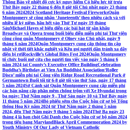
Thông Báo về nhiệt độ cực kỳ nguy hiểm Có hiệu lực từ trưa
Thứ Bảy ngày 22 tháng 6 đến 8 giờ tối Chủ nhật ngày 23 tháng
6 năm 2024
2024 Scotland Heritage Festival Fireworks
Quận
Montgomery sẽ công nhận ‘Juneteenth’ theo nhiều cách và với
nhiều lễ kỷ niệm, hầu hết vào Thứ Tư ngày 19 tháng
Sáu
Michael Hayes sẽ biểu diễn các bài hát từ sân khấu
Broadway và Opera trong buổi biểu diễn miễn phí tại Thư viện
công cộng quận Montgomery ở Olney vào Chủ nhật, ngày 9
tháng 6 năm 2024
Quận Montgomery cung cấp thông tin cập
nhật về thời tiết khắc nghiệt và Kêu gọi người dân tránh xa dây
điện bị rơi
Rockville’s Global Bites Fest 2024
Quận Montgomery
tổ chức buổi mở cửa cho người tìm việc vào ngày 5 tháng 6
năm 2024 tại County’s Executive Office Building
Celebration
Buddha’s Birthday at Vien An Buddhist Association
‘Roller
Disco’ miễn phí tại Công viên Ridge Road Recreational Park ở
Germantown Buổi tối từ 6-8 giờ tối vào thứ Sáu, ngày 17 tháng
5 năm 2024
Sở Cảnh sát Quận Montgomery cung cấp miễn phí
các bản nâng cấp phần mềm chống trộm với Xe Hyundai trong
ba ngày: Thứ Năm ngày 9 , Thứ Sáu ngày 10 và Thứ Bảy ngày
11 tháng 5 năm 2024
Bỏ phiếu sớm cho Cuộc bầu cử sơ bộ Tổng
thống Hoa Kỳ năm 2024 từ Thứ Năm ngày 2 tháng 5 năm
2024, đến Thứ Năm ngày 9 tháng 5 năm 2024
Thứ Ba ngày 23
tháng 4 là hạn chót Ghi Danh cho Cuộc bầu cử sơ bộ năm 2024
trong tiểu bang Maryland
Black April Commemoration 2024 by
Youth Ministry Of Our Lady of Vietnam Catholic