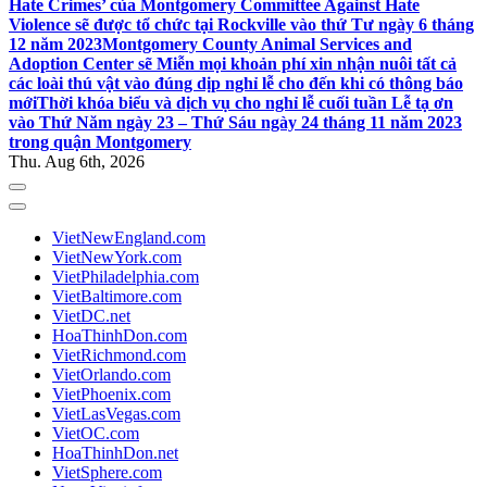
Hate Crimes’ của Montgomery Committee Against Hate
Violence sẽ được tổ chức tại Rockville vào thứ Tư ngày 6 tháng
12 năm 2023
Montgomery County Animal Services and
Adoption Center sẽ Miễn mọi khoản phí xin nhận nuôi tất cả
các loài thú vật vào đúng dịp nghỉ lễ cho đến khi có thông báo
mới
Thời khóa biểu và dịch vụ cho nghỉ lễ cuối tuần Lễ tạ ơn
vào Thứ Năm ngày 23 – Thứ Sáu ngày 24 tháng 11 năm 2023
trong quận Montgomery
Thu. Aug 6th, 2026
VietNewEngland.com
VietNewYork.com
VietPhiladelphia.com
VietBaltimore.com
VietDC.net
HoaThinhDon.com
VietRichmond.com
VietOrlando.com
VietPhoenix.com
VietLasVegas.com
VietOC.com
HoaThinhDon.net
VietSphere.com