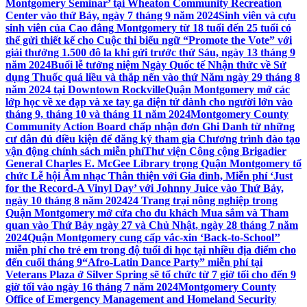
Montgomery Seminar’ tại Wheaton Community Recreation
Center vào thứ Bảy, ngày 7 tháng 9 năm 2024
Sinh viên và cựu
sinh viên của Cao đẳng Montgomery từ 18 tuổi đến 25 tuổi có
thể gửi thiết kế cho Cuộc thi biểu ngữ “Promote the Vote” với
giải thưởng 1.500 đô la khi gửi trước thứ Sáu, ngày 13 tháng 9
năm 2024
Buổi lễ tưởng niệm Ngày Quốc tế Nhận thức về Sử
dụng Thuốc quá liều và thắp nến vào thứ Năm ngày 29 tháng 8
năm 2024 tại Downtown Rockville
Quận Montgomery mở các
lớp học về xe đạp và xe tay ga điện tử dành cho người lớn vào
tháng 9, tháng 10 và tháng 11 năm 2024
Montgomery County
Community Action Board chấp nhận đơn Ghi Danh từ những
cư dân đủ điều kiện để đăng ký tham gia Chương trình đào tạo
vận động chính sách miễn phí
Thư viện Công cộng Brigadier
General Charles E. McGee Library trọng Quận Montgomery tổ
chức Lễ hội Âm nhạc Thân thiện với Gia đình, Miễn phí ‘Just
for the Record-A Vinyl Day’ với Johnny Juice vào Thứ Bảy,
ngày 10 tháng 8 năm 2024
24 Trang trại nông nghiệp trong
Quận Montgomery mở cửa cho du khách Mua sắm và Tham
quan vào Thứ Bảy ngày 27 và Chủ Nhật, ngày 28 tháng 7 năm
2024
Quận Montgomery cung cấp vắc-xin ‘Back-to-School’’
miễn phí cho trẻ em trong độ tuổi đi học tại nhiều địa điểm cho
đến cuối tháng 9
“Afro-Latin Dance Party” miễn phí tại
Veterans Plaza ở Silver Spring sẽ tổ chức từ 7 giờ tối cho đến 9
giờ tối vào ngày 16 tháng 7 năm 2024
Montgomery County
Office of Emergency Management and Homeland Security