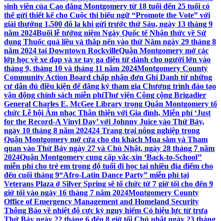
sinh viên của Cao đẳng Montgomery từ 18 tuổi đến 25 tuổi có
thể gửi thiết kế cho Cuộc thi biểu ngữ “Promote the Vote” với
giải thưởng 1.500 đô la khi gửi trước thứ Sáu, ngày 13 tháng 9
năm 2024
Buổi lễ tưởng niệm Ngày Quốc tế Nhận thức về Sử
dụng Thuốc quá liều và thắp nến vào thứ Năm ngày 29 tháng 8
năm 2024 tại Downtown Rockville
Quận Montgomery mở các
lớp học về xe đạp và xe tay ga điện tử dành cho người lớn vào
tháng 9, tháng 10 và tháng 11 năm 2024
Montgomery County
Community Action Board chấp nhận đơn Ghi Danh từ những
cư dân đủ điều kiện để đăng ký tham gia Chương trình đào tạo
vận động chính sách miễn phí
Thư viện Công cộng Brigadier
General Charles E. McGee Library trọng Quận Montgomery tổ
chức Lễ hội Âm nhạc Thân thiện với Gia đình, Miễn phí ‘Just
for the Record-A Vinyl Day’ với Johnny Juice vào Thứ Bảy,
ngày 10 tháng 8 năm 2024
24 Trang trại nông nghiệp trong
Quận Montgomery mở cửa cho du khách Mua sắm và Tham
quan vào Thứ Bảy ngày 27 và Chủ Nhật, ngày 28 tháng 7 năm
2024
Quận Montgomery cung cấp vắc-xin ‘Back-to-School’’
miễn phí cho trẻ em trong độ tuổi đi học tại nhiều địa điểm cho
đến cuối tháng 9
“Afro-Latin Dance Party” miễn phí tại
Veterans Plaza ở Silver Spring sẽ tổ chức từ 7 giờ tối cho đến 9
giờ tối vào ngày 16 tháng 7 năm 2024
Montgomery County
Office of Emergency Management and Homeland Security
Thông Báo về nhiệt độ cực kỳ nguy hiểm Có hiệu lực từ trưa
Thứ Bảy ngày 22 tháng 6 đến 8 giờ tối Chủ nhật ngày 23 tháng