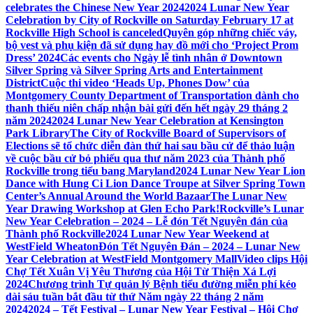
celebrates the Chinese New Year 2024
2024 Lunar New Year
Celebration by City of Rockville on Saturday February 17 at
Rockville High School is canceled
Quyên góp những chiếc váy,
bộ vest và phụ kiện đã sử dụng hay đồ mới cho ‘Project Prom
Dress’ 2024
Các events cho Ngày lễ tình nhân ở Downtown
Silver Spring và Silver Spring Arts and Entertainment
District
Cuộc thi video ‘Heads Up, Phones Dow’ của
Montgomery County Department of Transportation dành cho
thanh thiếu niên chấp nhận bài gửi đến hết ngày 29 tháng 2
năm 2024
2024 Lunar New Year Celebration at Kensington
Park Library
The City of Rockville Board of Supervisors of
Elections sẽ tổ chức diễn đàn thứ hai sau bầu cử để thảo luận
về cuộc bầu cử bỏ phiếu qua thư năm 2023 của Thành phố
Rockville trong tiểu bang Maryland
2024 Lunar New Year Lion
Dance with Hung Ci Lion Dance Troupe at Silver Spring Town
Center’s Annual Around the World Bazaar
The Lunar New
Year Drawing Workshop at Glen Echo Park!
Rockville’s Lunar
New Year Celebration – 2024 – Lễ đón Tết Nguyên đán của
Thành phố Rockville
2024 Lunar New Year Weekend at
WestField Wheaton
Đón Tết Nguyên Đán – 2024 – Lunar New
Year Celebration at WestField Montgomery Mall
Video clips Hội
Chợ Tết Xuân Vị Yêu Thương của Hội Từ Thiện Xá Lợi
2024
Chương trình Tự quản lý Bệnh tiểu đường miễn phí kéo
dài sáu tuần bắt đầu từ thứ Năm ngày 22 tháng 2 năm
2024
2024 – Tết Festival – Lunar New Year Festival – Hội Chợ