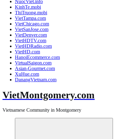
NuocViet.info
KinhTe.mobi
ThiTruong.mobi
VietTampa.com
VietChicago.com
VietSanJose.com
VietDenver.com
VietHDTV.com
VietHDRadio.com
VietHD.com
HanoiEcommerce.com
VirtualSaigon.com
Asian-Gourmet.com
XuHue.com
DanangVietnam.com
VietMontgomery.com
Vietnamese Community in Montgomery