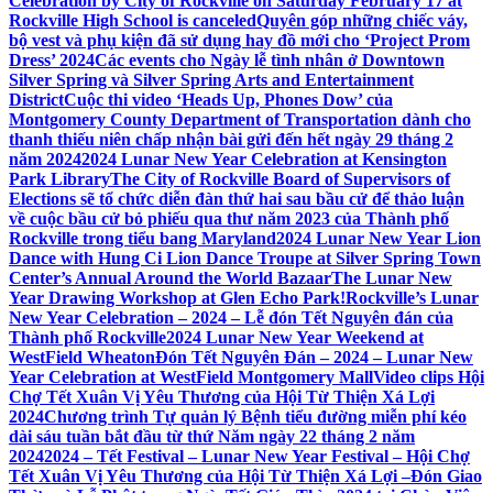
Celebration by City of Rockville on Saturday February 17 at
Rockville High School is canceled
Quyên góp những chiếc váy,
bộ vest và phụ kiện đã sử dụng hay đồ mới cho ‘Project Prom
Dress’ 2024
Các events cho Ngày lễ tình nhân ở Downtown
Silver Spring và Silver Spring Arts and Entertainment
District
Cuộc thi video ‘Heads Up, Phones Dow’ của
Montgomery County Department of Transportation dành cho
thanh thiếu niên chấp nhận bài gửi đến hết ngày 29 tháng 2
năm 2024
2024 Lunar New Year Celebration at Kensington
Park Library
The City of Rockville Board of Supervisors of
Elections sẽ tổ chức diễn đàn thứ hai sau bầu cử để thảo luận
về cuộc bầu cử bỏ phiếu qua thư năm 2023 của Thành phố
Rockville trong tiểu bang Maryland
2024 Lunar New Year Lion
Dance with Hung Ci Lion Dance Troupe at Silver Spring Town
Center’s Annual Around the World Bazaar
The Lunar New
Year Drawing Workshop at Glen Echo Park!
Rockville’s Lunar
New Year Celebration – 2024 – Lễ đón Tết Nguyên đán của
Thành phố Rockville
2024 Lunar New Year Weekend at
WestField Wheaton
Đón Tết Nguyên Đán – 2024 – Lunar New
Year Celebration at WestField Montgomery Mall
Video clips Hội
Chợ Tết Xuân Vị Yêu Thương của Hội Từ Thiện Xá Lợi
2024
Chương trình Tự quản lý Bệnh tiểu đường miễn phí kéo
dài sáu tuần bắt đầu từ thứ Năm ngày 22 tháng 2 năm
2024
2024 – Tết Festival – Lunar New Year Festival – Hội Chợ
Tết Xuân Vị Yêu Thương của Hội Từ Thiện Xá Lợi –
Đón Giao