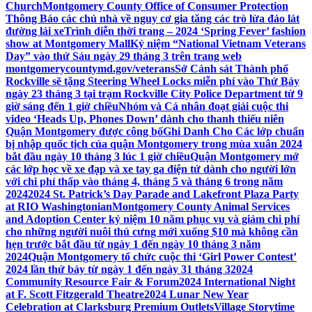
Church
Montgomery County Office of Consumer Protection
Thông Báo các chủ nhà về nguy cơ gia tăng các trò lừa đảo lát
đường lái xe
Trình diễn thời trang – 2024 ‘Spring Fever’ fashion
show at Montgomery Mall
Kỷ niệm “National Vietnam Veterans
Day” vào thứ Sáu ngày 29 tháng 3 trên trang web
montgomerycountymd.gov/veterans
Sở Cảnh sát Thành phố
Rockville sẽ tặng Steering Wheel Locks miễn phí vào Thứ Bảy
ngày 23 tháng 3 tại trạm Rockville City Police Department từ 9
giờ sáng đến 1 giờ chiều
Nhóm và Cá nhân đoạt giải cuộc thi
video ‘Heads Up, Phones Down’ dành cho thanh thiếu niên
Quận Montgomery được công bố
Ghi Danh Cho Các lớp chuẩn
bị nhập quốc tịch của quận Montgomery trong mùa xuân 2024
bắt đầu ngày 10 tháng 3 lúc 1 giờ chiều
Quận Montgomery mở
các lớp học về xe đạp và xe tay ga điện tử dành cho người lớn
với chi phí thấp vào tháng 4, tháng 5 và tháng 6 trong năm
2024
2024 St. Patrick’s Day Parade and Lakefront Plaza Party
at RIO Washingtonian
Montgomery County Animal Services
and Adoption Center kỷ niệm 10 năm phục vụ và giảm chi phí
cho những người nuôi thú cưng mới xuống $10 mà không cần
hẹn trước bắt đầu từ ngày 1 đến ngày 10 tháng 3 năm
2024
Quận Montgomery tổ chức cuộc thi ‘Girl Power Contest’
2024 lần thứ bảy từ ngày 1 đến ngày 31 tháng 3
2024
Community Resource Fair & Forum
2024 International Night
at F. Scott Fitzgerald Theatre
2024 Lunar New Year
Celebration at Clarksburg Premium Outlets
Village Storytime