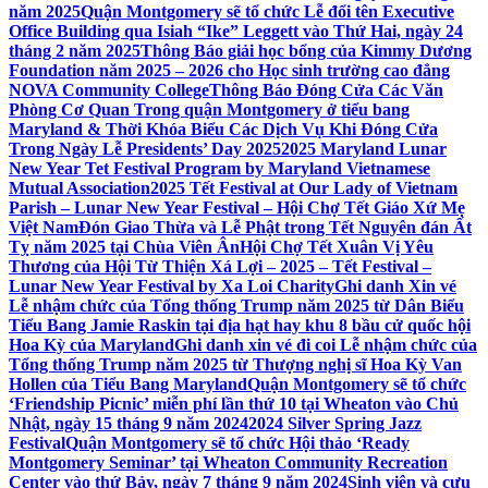
năm 2025
Quận Montgomery sẽ tổ chức Lễ đổi tên Executive
Office Building qua Isiah “Ike” Leggett vào Thứ Hai, ngày 24
tháng 2 năm 2025
Thông Báo giải học bổng của Kimmy Dương
Foundation năm 2025 – 2026 cho Học sinh trường cao đẳng
NOVA Community College
Thông Báo Đóng Cửa Các Văn
Phòng Cơ Quan Trong quận Montgomery ở tiểu bang
Maryland & Thời Khóa Biểu Các Dịch Vụ Khi Đóng Cửa
Trong Ngày Lễ Presidents’ Day 2025
2025 Maryland Lunar
New Year Tet Festival Program by Maryland Vietnamese
Mutual Association
2025 Tết Festival at Our Lady of Vietnam
Parish – Lunar New Year Festival – Hội Chợ Tết Giáo Xứ Mẹ
Việt Nam
Đón Giao Thừa và Lễ Phật trong Tết Nguyên đán Ất
Tỵ năm 2025 tại Chùa Viên Ân
Hội Chợ Tết Xuân Vị Yêu
Thương của Hội Từ Thiện Xá Lợi – 2025 – Tết Festival –
Lunar New Year Festival by Xa Loi Charity
Ghi danh Xin vé
Lễ nhậm chức của Tổng thống Trump năm 2025 từ Dân Biểu
Tiểu Bang Jamie Raskin tại địa hạt hay khu 8 bầu cử quốc hội
Hoa Kỳ của Maryland
Ghi danh xin vé đi coi Lễ nhậm chức của
Tổng thống Trump năm 2025 từ Thượng nghị sĩ Hoa Kỳ Van
Hollen của Tiểu Bang Maryland
Quận Montgomery sẽ tổ chức
‘Friendship Picnic’ miễn phí lần thứ 10 tại Wheaton vào Chủ
Nhật, ngày 15 tháng 9 năm 2024
2024 Silver Spring Jazz
Festival
Quận Montgomery sẽ tổ chức Hội thảo ‘Ready
Montgomery Seminar’ tại Wheaton Community Recreation
Center vào thứ Bảy, ngày 7 tháng 9 năm 2024
Sinh viên và cựu