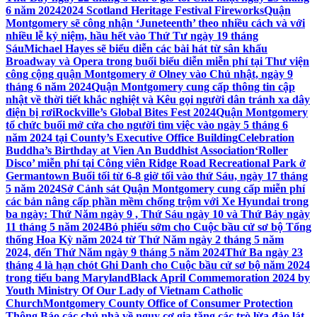
6 năm 2024
2024 Scotland Heritage Festival Fireworks
Quận
Montgomery sẽ công nhận ‘Juneteenth’ theo nhiều cách và với
nhiều lễ kỷ niệm, hầu hết vào Thứ Tư ngày 19 tháng
Sáu
Michael Hayes sẽ biểu diễn các bài hát từ sân khấu
Broadway và Opera trong buổi biểu diễn miễn phí tại Thư viện
công cộng quận Montgomery ở Olney vào Chủ nhật, ngày 9
tháng 6 năm 2024
Quận Montgomery cung cấp thông tin cập
nhật về thời tiết khắc nghiệt và Kêu gọi người dân tránh xa dây
điện bị rơi
Rockville’s Global Bites Fest 2024
Quận Montgomery
tổ chức buổi mở cửa cho người tìm việc vào ngày 5 tháng 6
năm 2024 tại County’s Executive Office Building
Celebration
Buddha’s Birthday at Vien An Buddhist Association
‘Roller
Disco’ miễn phí tại Công viên Ridge Road Recreational Park ở
Germantown Buổi tối từ 6-8 giờ tối vào thứ Sáu, ngày 17 tháng
5 năm 2024
Sở Cảnh sát Quận Montgomery cung cấp miễn phí
các bản nâng cấp phần mềm chống trộm với Xe Hyundai trong
ba ngày: Thứ Năm ngày 9 , Thứ Sáu ngày 10 và Thứ Bảy ngày
11 tháng 5 năm 2024
Bỏ phiếu sớm cho Cuộc bầu cử sơ bộ Tổng
thống Hoa Kỳ năm 2024 từ Thứ Năm ngày 2 tháng 5 năm
2024, đến Thứ Năm ngày 9 tháng 5 năm 2024
Thứ Ba ngày 23
tháng 4 là hạn chót Ghi Danh cho Cuộc bầu cử sơ bộ năm 2024
trong tiểu bang Maryland
Black April Commemoration 2024 by
Youth Ministry Of Our Lady of Vietnam Catholic
Church
Montgomery County Office of Consumer Protection
Thông Báo các chủ nhà về nguy cơ gia tăng các trò lừa đảo lát