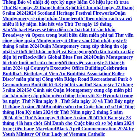
Thông Báo về nhiệt độ cực kỳ nguy hiểm Có hiệu lực từ trưa
Thứ Bảy ngày 22 tháng 6 đến 8 giờ tối Chủ nhật ngày 23 tháng
6 năm 2024
2024 Scotland Heritage Festival Fireworks
Quận
Montgomery sẽ công nhận ‘Juneteenth’ theo nhiều cách và với
nhiều lễ kỷ niệm, hầu hết vào Thứ Tư ngày 19 tháng
Sáu
Michael Hayes sẽ biểu diễn các bài hát từ sân khấu
Broadway và Opera trong buổi biểu diễn miễn phí tại Thư viện
công cộng quận Montgomery ở Olney vào Chủ nhật, ngày 9
tháng 6 năm 2024
Quận Montgomery cung cấp thông tin cập
nhật về thời tiết khắc nghiệt và Kêu gọi người dân tránh xa dây
điện bị rơi
Rockville’s Global Bites Fest 2024
Quận Montgomery
tổ chức buổi mở cửa cho người tìm việc vào ngày 5 tháng 6
năm 2024 tại County’s Executive Office Building
Celebration
Buddha’s Birthday at Vien An Buddhist Association
‘Roller
Disco’ miễn phí tại Công viên Ridge Road Recreational Park ở
Germantown Buổi tối từ 6-8 giờ tối vào thứ Sáu, ngày 17 tháng
5 năm 2024
Sở Cảnh sát Quận Montgomery cung cấp miễn phí
các bản nâng cấp phần mềm chống trộm với Xe Hyundai trong
ba ngày: Thứ Năm ngày 9 , Thứ Sáu ngày 10 và Thứ Bảy ngày
11 tháng 5 năm 2024
Bỏ phiếu sớm cho Cuộc bầu cử sơ bộ Tổng
thống Hoa Kỳ năm 2024 từ Thứ Năm ngày 2 tháng 5 năm
2024, đến Thứ Năm ngày 9 tháng 5 năm 2024
Thứ Ba ngày 23
tháng 4 là hạn chót Ghi Danh cho Cuộc bầu cử sơ bộ năm 2024
trong tiểu bang Maryland
Black April Commemoration 2024 by
Youth Ministry Of Our Lady of Vietnam Catholic