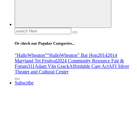
Search
for:
Or check our Popular Categories...
“HalloWheaton”
“HalloWheaton” Bar Hop
2014
2014
Maryland Tet Festival
2024 Community Resource Fair &
Forum
311
Adam Văn Grack
Affordable Care Act
AFI Silver
Theater and Cultural Center
Subscribe