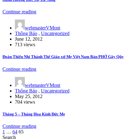
Continue reading
webmasterVMont
Thông Báo
,
Uncategorized
June 12, 2012
713 views
Đoàn Thiếu Nhi Thánh Thể Giáo xứ Mẹ Việt Nam Bán PHỞ Gây Qũy
Continue reading
webmasterVMont
Thông Báo
,
Uncategorized
May 25, 2012
704 views
Tháng 5 – Tháng Hoa Kính Đức Mẹ
Continue reading
Posts
1
…
64
65
Search