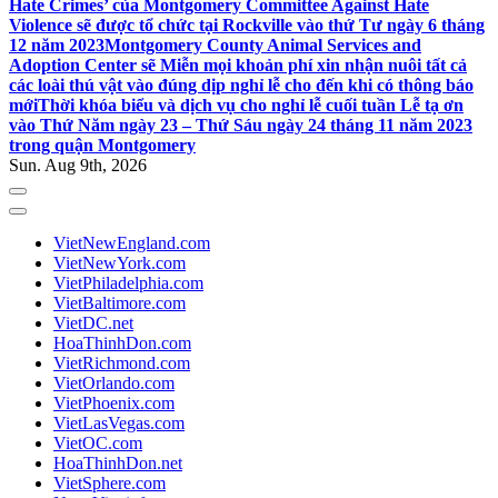
Hate Crimes’ của Montgomery Committee Against Hate
Violence sẽ được tổ chức tại Rockville vào thứ Tư ngày 6 tháng
12 năm 2023
Montgomery County Animal Services and
Adoption Center sẽ Miễn mọi khoản phí xin nhận nuôi tất cả
các loài thú vật vào đúng dịp nghỉ lễ cho đến khi có thông báo
mới
Thời khóa biểu và dịch vụ cho nghỉ lễ cuối tuần Lễ tạ ơn
vào Thứ Năm ngày 23 – Thứ Sáu ngày 24 tháng 11 năm 2023
trong quận Montgomery
Sun. Aug 9th, 2026
VietNewEngland.com
VietNewYork.com
VietPhiladelphia.com
VietBaltimore.com
VietDC.net
HoaThinhDon.com
VietRichmond.com
VietOrlando.com
VietPhoenix.com
VietLasVegas.com
VietOC.com
HoaThinhDon.net
VietSphere.com