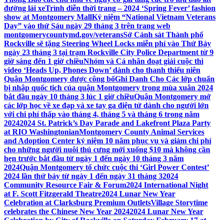
đường lái xe
Trình diễn thời trang – 2024 ‘Spring Fever’ fashion
show at Montgomery Mall
Kỷ niệm “National Vietnam Veterans
Day” vào thứ Sáu ngày 29 tháng 3 trên trang web
montgomerycountymd.gov/veterans
Sở Cảnh sát Thành phố
Rockville sẽ tặng Steering Wheel Locks miễn phí vào Thứ Bảy
ngày 23 tháng 3 tại trạm Rockville City Police Department từ 9
giờ sáng đến 1 giờ chiều
Nhóm và Cá nhân đoạt giải cuộc thi
video ‘Heads Up, Phones Down’ dành cho thanh thiếu niên
Quận Montgomery được công bố
Ghi Danh Cho Các lớp chuẩn
bị nhập quốc tịch của quận Montgomery trong mùa xuân 2024
bắt đầu ngày 10 tháng 3 lúc 1 giờ chiều
Quận Montgomery mở
các lớp học về xe đạp và xe tay ga điện tử dành cho người lớn
với chi phí thấp vào tháng 4, tháng 5 và tháng 6 trong năm
2024
2024 St. Patrick’s Day Parade and Lakefront Plaza Party
at RIO Washingtonian
Montgomery County Animal Services
and Adoption Center kỷ niệm 10 năm phục vụ và giảm chi phí
cho những người nuôi thú cưng mới xuống $10 mà không cần
hẹn trước bắt đầu từ ngày 1 đến ngày 10 tháng 3 năm
2024
Quận Montgomery tổ chức cuộc thi ‘Girl Power Contest’
2024 lần thứ bảy từ ngày 1 đến ngày 31 tháng 3
2024
Community Resource Fair & Forum
2024 International Night
at F. Scott Fitzgerald Theatre
2024 Lunar New Year
Celebration at Clarksburg Premium Outlets
Village Storytime
celebrates the Chinese New Year 2024
2024 Lunar New Year