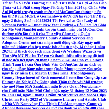
Tết Xuân Vị Yêu Thương của Hội Từ Thiện Xá Lợi –
Đón Giao
Thừa và Lễ Phật trong NgàyTết Giáp Thìn 2024 tại Chùa Viên
Ân
Hội nghị truyện tranh miễn phí MoComCon thường niên
lần thứ 8 của MCPL ở Germantown được dời lại vào Thứ Bảy,
ngày 2 tháng 3 năm 2024
2024 Tết Festival at Our Lady of
Vietnam Parish – Lunar New Year Festival – Hội Chợ Tết Giáo
Xứ Mẹ Việt Nam
Hội nghị truyện tranh miễn phí MoComCon
thường niên lần thứ 8 của Thư viện Công cộng Quận
Montgomery
Montgomery County Animal Services and
Adoption Center mở cửa nhận nuôi động vật Bảy ngày một
tuần mà không cần hẹn trước bắt đầu từ ngày 14 tháng 1 năm
2024
Thử thách đọc sách mùa đông với Washing Wizards và
Thư viện MCPL cho Trẻ em và thanh thiếu niên trong độ tuổi
đi học đến hết ngày 20 tháng 3 năm 2024
Cáo Phó và Chương
Trình Tang Lễ của Ông Đinh Văn Cương
Các dự án dịch vụ
cho cộng đồng hàng năm trong Quận Montgomery vào ngày
ngày lễ kỷ niệm Dr. Martin Luther King, Jr
Montgomery
County Department of Environmental Protection Cung cấp các
Phương án Xử lý Cây Giáng sinh Thân thiện với Môi trường
cho một Năm Mới Xanh
Lịch nghỉ lễ của Quận Montgomery
cho Cuối tuần Năm Mới Chủ nhật, ngày 31 tháng 12 Năm 2023
và Thứ Hai, ngày 1 tháng 1 Năm 2024
Pictures and Video Clips
Christmas Party 2023 of Vietnamese Literary and Artistic Club
– Nhà Việt Nam vùng Hoa Thịnh Đốn
Montgomery County’s
Alcohol Beverage Services đã mở ghi danh xổ số hơn 400 chai