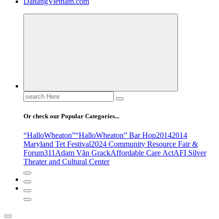
DanangVietnam.com
Search
for:
Or check our Popular Categories...
“HalloWheaton”
“HalloWheaton” Bar Hop
2014
2014
Maryland Tet Festival
2024 Community Resource Fair &
Forum
311
Adam Văn Grack
Affordable Care Act
AFI Silver
Theater and Cultural Center