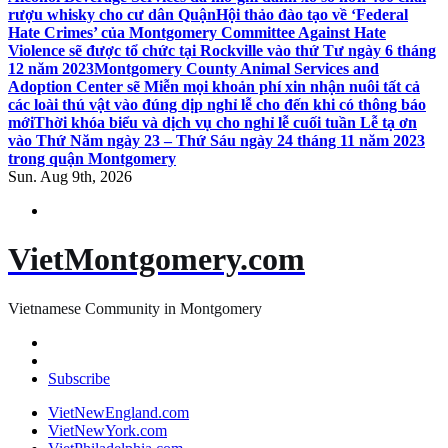
rượu whisky cho cư dân Quận
Hội thảo đào tạo về ‘Federal
Hate Crimes’ của Montgomery Committee Against Hate
Violence sẽ được tổ chức tại Rockville vào thứ Tư ngày 6 tháng
12 năm 2023
Montgomery County Animal Services and
Adoption Center sẽ Miễn mọi khoản phí xin nhận nuôi tất cả
các loài thú vật vào đúng dịp nghỉ lễ cho đến khi có thông báo
mới
Thời khóa biểu và dịch vụ cho nghỉ lễ cuối tuần Lễ tạ ơn
vào Thứ Năm ngày 23 – Thứ Sáu ngày 24 tháng 11 năm 2023
trong quận Montgomery
Sun. Aug 9th, 2026
VietMontgomery.com
Vietnamese Community in Montgomery
Subscribe
VietNewEngland.com
VietNewYork.com