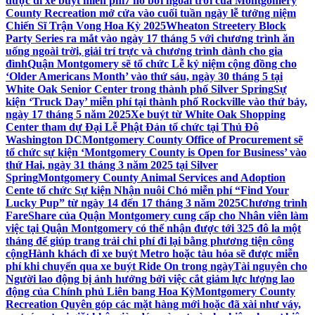
được đi xe buýt miễn phí
7 hồ bơi ngoài trời của Montgomery
County Recreation mở cửa vào cuối tuần ngày lễ tưởng niệm
Chiến Sĩ Trận Vong Hoa Kỳ 2025
Wheaton Streetery Block
Party Series ra mắt vào ngày 17 tháng 5 với chương trình ăn
uống ngoài trời, giải trí trực và chương trình dành cho gia
đình
Quận Montgomery sẽ tổ chức Lễ kỷ niệm cộng đồng cho
‘Older Americans Month’ vào thứ sáu, ngày 30 tháng 5 tại
White Oak Senior Center trong thành phố Silver Spring
Sự
kiện ‘Truck Day’ miễn phí tại thành phố Rockville vào thứ bảy,
ngày 17 tháng 5 năm 2025
Xe buýt từ White Oak Shopping
Center tham dự Đại Lễ Phật Đản tổ chức tại Thủ Đô
Washington DC
Montgomery County Office of Procurement sẽ
tổ chức sự kiện ‘Montgomery County is Open for Business’ vào
thứ Hai, ngày 31 tháng 3 năm 2025 tại Silver
Spring
Montgomery County Animal Services and Adoption
Cente tổ chức Sự kiện Nhận nuôi Chó miễn phí “Find Your
Lucky Pup” từ ngày 14 đến 17 tháng 3 năm 2025
Chương trình
FareShare của Quận Montgomery cung cấp cho Nhân viên làm
việc tại Quận Montgomery có thể nhận được tới 325 đô la một
tháng để giúp trang trải chi phí đi lại bằng phương tiện công
cộng
Hành khách đi xe buýt Metro hoặc tàu hỏa sẽ được miễn
phí khi chuyển qua xe buýt Ride On trong ngày
Tài nguyên cho
Người lao động bị ảnh hưởng bởi việc cắt giảm lực lượng lao
động của Chính phủ Liên bang Hoa Kỳ
Montgomery County
Recreation Quyên góp các mặt hàng mới hoặc đã xài như váy,