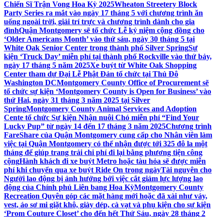
Chiến Sĩ Trận Vong Hoa Kỳ 2025
Wheaton Streetery Block
Party Series ra mắt vào ngày 17 tháng 5 với chương trình ăn
uống ngoài trời, giải trí trực và chương trình dành cho gia
đình
Quận Montgomery sẽ tổ chức Lễ kỷ niệm cộng đồng cho
‘Older Americans Month’ vào thứ sáu, ngày 30 tháng 5 tại
White Oak Senior Center trong thành phố Silver Spring
Sự
kiện ‘Truck Day’ miễn phí tại thành phố Rockville vào thứ bảy,
ngày 17 tháng 5 năm 2025
Xe buýt từ White Oak Shopping
Center tham dự Đại Lễ Phật Đản tổ chức tại Thủ Đô
Washington DC
Montgomery County Office of Procurement sẽ
tổ chức sự kiện ‘Montgomery County is Open for Business’ vào
thứ Hai, ngày 31 tháng 3 năm 2025 tại Silver
Spring
Montgomery County Animal Services and Adoption
Cente tổ chức Sự kiện Nhận nuôi Chó miễn phí “Find Your
Lucky Pup” từ ngày 14 đến 17 tháng 3 năm 2025
Chương trình
FareShare của Quận Montgomery cung cấp cho Nhân viên làm
việc tại Quận Montgomery có thể nhận được tới 325 đô la một
tháng để giúp trang trải chi phí đi lại bằng phương tiện công
cộng
Hành khách đi xe buýt Metro hoặc tàu hỏa sẽ được miễn
phí khi chuyển qua xe buýt Ride On trong ngày
Tài nguyên cho
Người lao động bị ảnh hưởng bởi việc cắt giảm lực lượng lao
động của Chính phủ Liên bang Hoa Kỳ
Montgomery County
Recreation Quyên góp các mặt hàng mới hoặc đã xài như váy,
vest, áo sơ mi giặt khô, giày dép, cà vạt và phụ kiện cho sự kiện
‘Prom Couture Closet’ cho đến hết Thứ Sáu, ngày 28 tháng 2