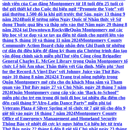
sinh viên của Cao đẳng Montgomery từ 18 tuổi đến 25 tuổi có
thể gửi thiết kế cho Cuộc thi biểu ngữ “Promote the Vote” với
giải thưởng 1.500 đô la khi gửi trước thứ Sáu, ngày 13 tháng 9
năm 2024
Buổi lễ tưởng niệm Ngày Quốc tế Nhận thức về Sử
dụng Thuốc quá liều và thắp nến vào thứ Năm ngày 29 tháng 8
năm 2024 tại Downtown Rockville
Quận Montgomery mở các
lớp học về xe đạp và xe tay ga điện tử dành cho người lớn vào
tháng 9, tháng 10 và tháng 11 năm 2024
Montgomery County
Community Action Board chấp nhận đơn Ghi Danh từ những
cư dân đủ điều kiện để đăng ký tham gia Chương trình đào tạo
vận động chính sách miễn phí
Thư viện Công cộng Brigadier
General Charles E. McGee Library trọng Quận Montgomery tổ
chức Lễ hội Âm nhạc Thân thiện với Gia đình, Miễn phí ‘Just
for the Record-A Vinyl Day’ với Johnny Juice vào Thứ Bảy,
ngày 10 tháng 8 năm 2024
24 Trang trại nông nghiệp trong
Quận Montgomery mở cửa cho du khách Mua sắm và Tham
quan vào Thứ Bảy ngày 27 và Chủ Nhật, ngày 28 tháng 7 năm
2024
Quận Montgomery cung cấp vắc-xin ‘Back-to-School’’
miễn phí cho trẻ em trong độ tuổi đi học tại nhiều địa điểm cho
đến cuối tháng 9
“Afro-Latin Dance Party” miễn phí tại
Veterans Plaza ở Silver Spring sẽ tổ chức từ 7 giờ tối cho đến 9
giờ tối vào ngày 16 tháng 7 năm 2024
Montgomery County
Office of Emergency Management and Homeland Security
Thông Báo về nhiệt độ cực kỳ nguy hiểm Có hiệu lực từ trưa
Thứ Bảy ngày 22 tháng 6 đến 8 giờ tối Chủ nhật ngày 23 tháng