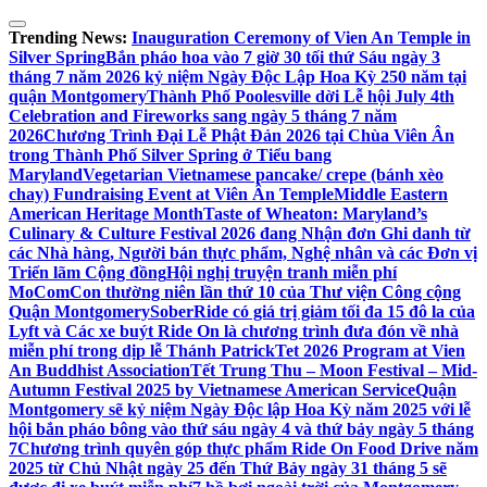
Skip
to
Trending News:
Inauguration Ceremony of Vien An Temple in
content
Silver Spring
Bắn pháo hoa vào 7 giờ 30 tối thứ Sáu ngày 3
tháng 7 năm 2026 kỷ niệm Ngày Độc Lập Hoa Kỳ 250 năm tại
quận Montgomery
Thành Phố Poolesville dời Lễ hội July 4th
Celebration and Fireworks sang ngày 5 tháng 7 năm
2026
Chương Trình Đại Lễ Phật Đản 2026 tại Chùa Viên Ân
trong Thành Phố Silver Spring ở Tiểu bang
Maryland
Vegetarian Vietnamese pancake/ crepe (bánh xèo
chay) Fundraising Event at Viên Ân Temple
Middle Eastern
American Heritage Month
Taste of Wheaton: Maryland’s
Culinary & Culture Festival 2026 đang Nhận đơn Ghi danh từ
các Nhà hàng, Người bán thực phẩm, Nghệ nhân và các Đơn vị
Triển lãm Cộng đồng
Hội nghị truyện tranh miễn phí
MoComCon thường niên lần thứ 10 của Thư viện Công cộng
Quận Montgomery
SoberRide có giá trị giảm tối đa 15 đô la của
Lyft và Các xe buýt Ride On là chương trình đưa đón về nhà
miễn phí trong dịp lễ Thánh Patrick
Tet 2026 Program at Vien
An Buddhist Association
Tết Trung Thu – Moon Festival – Mid-
Autumn Festival 2025 by Vietnamese American Service
Quận
Montgomery sẽ kỷ niệm Ngày Độc lập Hoa Kỳ năm 2025 với lễ
hội bắn pháo bông vào thứ sáu ngày 4 và thứ bảy ngày 5 tháng
7
Chương trình quyên góp thực phẩm Ride On Food Drive năm
2025 từ Chủ Nhật ngày 25 đến Thứ Bảy ngày 31 tháng 5 sẽ