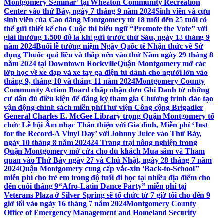
Montgomery Seminar’ tại Wheaton Community Recreation
Center vào thứ Bảy, ngày 7 tháng 9 năm 2024
Sinh viên và cựu
sinh viên của Cao đẳng Montgomery từ 18 tuổi đến 25 tuổi có
thể gửi thiết kế cho Cuộc thi biểu ngữ “Promote the Vote” với
giải thưởng 1.500 đô la khi gửi trước thứ Sáu, ngày 13 tháng 9
năm 2024
Buổi lễ tưởng niệm Ngày Quốc tế Nhận thức về Sử
dụng Thuốc quá liều và thắp nến vào thứ Năm ngày 29 tháng 8
năm 2024 tại Downtown Rockville
Quận Montgomery mở các
lớp học về xe đạp và xe tay ga điện tử dành cho người lớn vào
tháng 9, tháng 10 và tháng 11 năm 2024
Montgomery County
Community Action Board chấp nhận đơn Ghi Danh từ những
cư dân đủ điều kiện để đăng ký tham gia Chương trình đào tạo
vận động chính sách miễn phí
Thư viện Công cộng Brigadier
General Charles E. McGee Library trọng Quận Montgomery tổ
chức Lễ hội Âm nhạc Thân thiện với Gia đình, Miễn phí ‘Just
for the Record-A Vinyl Day’ với Johnny Juice vào Thứ Bảy,
ngày 10 tháng 8 năm 2024
24 Trang trại nông nghiệp trong
Quận Montgomery mở cửa cho du khách Mua sắm và Tham
quan vào Thứ Bảy ngày 27 và Chủ Nhật, ngày 28 tháng 7 năm
2024
Quận Montgomery cung cấp vắc-xin ‘Back-to-School’’
miễn phí cho trẻ em trong độ tuổi đi học tại nhiều địa điểm cho
đến cuối tháng 9
“Afro-Latin Dance Party” miễn phí tại
Veterans Plaza ở Silver Spring sẽ tổ chức từ 7 giờ tối cho đến 9
giờ tối vào ngày 16 tháng 7 năm 2024
Montgomery County
Office of Emergency Management and Homeland Security