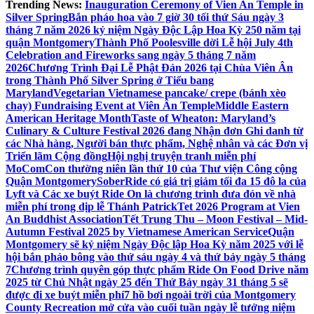
Trending News:
Inauguration Ceremony of Vien An Temple in
Silver Spring
Bắn pháo hoa vào 7 giờ 30 tối thứ Sáu ngày 3
tháng 7 năm 2026 kỷ niệm Ngày Độc Lập Hoa Kỳ 250 năm tại
quận Montgomery
Thành Phố Poolesville dời Lễ hội July 4th
Celebration and Fireworks sang ngày 5 tháng 7 năm
2026
Chương Trình Đại Lễ Phật Đản 2026 tại Chùa Viên Ân
trong Thành Phố Silver Spring ở Tiểu bang
Maryland
Vegetarian Vietnamese pancake/ crepe (bánh xèo
chay) Fundraising Event at Viên Ân Temple
Middle Eastern
American Heritage Month
Taste of Wheaton: Maryland’s
Culinary & Culture Festival 2026 đang Nhận đơn Ghi danh từ
các Nhà hàng, Người bán thực phẩm, Nghệ nhân và các Đơn vị
Triển lãm Cộng đồng
Hội nghị truyện tranh miễn phí
MoComCon thường niên lần thứ 10 của Thư viện Công cộng
Quận Montgomery
SoberRide có giá trị giảm tối đa 15 đô la của
Lyft và Các xe buýt Ride On là chương trình đưa đón về nhà
miễn phí trong dịp lễ Thánh Patrick
Tet 2026 Program at Vien
An Buddhist Association
Tết Trung Thu – Moon Festival – Mid-
Autumn Festival 2025 by Vietnamese American Service
Quận
Montgomery sẽ kỷ niệm Ngày Độc lập Hoa Kỳ năm 2025 với lễ
hội bắn pháo bông vào thứ sáu ngày 4 và thứ bảy ngày 5 tháng
7
Chương trình quyên góp thực phẩm Ride On Food Drive năm
2025 từ Chủ Nhật ngày 25 đến Thứ Bảy ngày 31 tháng 5 sẽ
được đi xe buýt miễn phí
7 hồ bơi ngoài trời của Montgomery
County Recreation mở cửa vào cuối tuần ngày lễ tưởng niệm