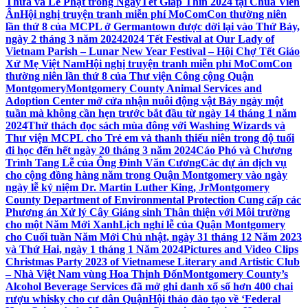
Thừa và Lễ Phật trong NgàyTết Giáp Thìn 2024 tại Chùa Viên
Ân
Hội nghị truyện tranh miễn phí MoComCon thường niên
lần thứ 8 của MCPL ở Germantown được dời lại vào Thứ Bảy,
ngày 2 tháng 3 năm 2024
2024 Tết Festival at Our Lady of
Vietnam Parish – Lunar New Year Festival – Hội Chợ Tết Giáo
Xứ Mẹ Việt Nam
Hội nghị truyện tranh miễn phí MoComCon
thường niên lần thứ 8 của Thư viện Công cộng Quận
Montgomery
Montgomery County Animal Services and
Adoption Center mở cửa nhận nuôi động vật Bảy ngày một
tuần mà không cần hẹn trước bắt đầu từ ngày 14 tháng 1 năm
2024
Thử thách đọc sách mùa đông với Washing Wizards và
Thư viện MCPL cho Trẻ em và thanh thiếu niên trong độ tuổi
đi học đến hết ngày 20 tháng 3 năm 2024
Cáo Phó và Chương
Trình Tang Lễ của Ông Đinh Văn Cương
Các dự án dịch vụ
cho cộng đồng hàng năm trong Quận Montgomery vào ngày
ngày lễ kỷ niệm Dr. Martin Luther King, Jr
Montgomery
County Department of Environmental Protection Cung cấp các
Phương án Xử lý Cây Giáng sinh Thân thiện với Môi trường
cho một Năm Mới Xanh
Lịch nghỉ lễ của Quận Montgomery
cho Cuối tuần Năm Mới Chủ nhật, ngày 31 tháng 12 Năm 2023
và Thứ Hai, ngày 1 tháng 1 Năm 2024
Pictures and Video Clips
Christmas Party 2023 of Vietnamese Literary and Artistic Club
– Nhà Việt Nam vùng Hoa Thịnh Đốn
Montgomery County’s
Alcohol Beverage Services đã mở ghi danh xổ số hơn 400 chai
rượu whisky cho cư dân Quận
Hội thảo đào tạo về ‘Federal