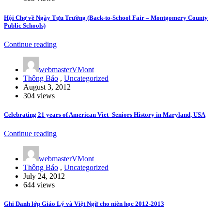
Hội Chợ về Ngày Tựu Trường (Back-to-School Fair – Montgomery County
Public Schools)
Continue reading
webmasterVMont
Thông Báo
,
Uncategorized
August 3, 2012
304 views
Celebrating 21 years of American Viet_Seniors History in Maryland, USA
Continue reading
webmasterVMont
Thông Báo
,
Uncategorized
July 24, 2012
644 views
Ghi Danh lớp Giáo Lý và Việt Ngữ cho niên học 2012-2013