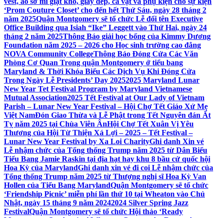
vest, áo sơ mi giặt khô, giày dép, cà vạt và phụ kiện cho sự kiện
‘Prom Couture Closet’ cho đến hết Thứ Sáu, ngày 28 tháng 2
năm 2025
Quận Montgomery sẽ tổ chức Lễ đổi tên Executive
Office Building qua Isiah “Ike” Leggett vào Thứ Hai, ngày 24
tháng 2 năm 2025
Thông Báo giải học bổng của Kimmy Dương
Foundation năm 2025 – 2026 cho Học sinh trường cao đẳng
NOVA Community College
Thông Báo Đóng Cửa Các Văn
Phòng Cơ Quan Trong quận Montgomery ở tiểu bang
Maryland & Thời Khóa Biểu Các Dịch Vụ Khi Đóng Cửa
Trong Ngày Lễ Presidents’ Day 2025
2025 Maryland Lunar
New Year Tet Festival Program by Maryland Vietnamese
Mutual Association
2025 Tết Festival at Our Lady of Vietnam
Parish – Lunar New Year Festival – Hội Chợ Tết Giáo Xứ Mẹ
Việt Nam
Đón Giao Thừa và Lễ Phật trong Tết Nguyên đán Ất
Tỵ năm 2025 tại Chùa Viên Ân
Hội Chợ Tết Xuân Vị Yêu
Thương của Hội Từ Thiện Xá Lợi – 2025 – Tết Festival –
Lunar New Year Festival by Xa Loi Charity
Ghi danh Xin vé
Lễ nhậm chức của Tổng thống Trump năm 2025 từ Dân Biểu
Tiểu Bang Jamie Raskin tại địa hạt hay khu 8 bầu cử quốc hội
Hoa Kỳ của Maryland
Ghi danh xin vé đi coi Lễ nhậm chức của
Tổng thống Trump năm 2025 từ Thượng nghị sĩ Hoa Kỳ Van
Hollen của Tiểu Bang Maryland
Quận Montgomery sẽ tổ chức
‘Friendship Picnic’ miễn phí lần thứ 10 tại Wheaton vào Chủ
Nhật, ngày 15 tháng 9 năm 2024
2024 Silver Spring Jazz
Festival
Quận Montgomery sẽ tổ chức Hội thảo ‘Ready