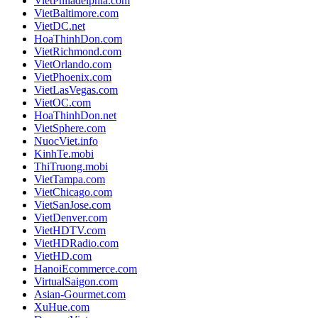
VietPhiladelphia.com
VietBaltimore.com
VietDC.net
HoaThinhDon.com
VietRichmond.com
VietOrlando.com
VietPhoenix.com
VietLasVegas.com
VietOC.com
HoaThinhDon.net
VietSphere.com
NuocViet.info
KinhTe.mobi
ThiTruong.mobi
VietTampa.com
VietChicago.com
VietSanJose.com
VietDenver.com
VietHDTV.com
VietHDRadio.com
VietHD.com
HanoiEcommerce.com
VirtualSaigon.com
Asian-Gourmet.com
XuHue.com