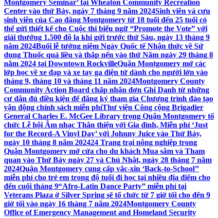
Montgomery Seminar’ tại Wheaton Community Recreation
Center vào thứ Bảy, ngày 7 tháng 9 năm 2024
Sinh viên và cựu
sinh viên của Cao đẳng Montgomery từ 18 tuổi đến 25 tuổi có
thể gửi thiết kế cho Cuộc thi biểu ngữ “Promote the Vote” với
giải thưởng 1.500 đô la khi gửi trước thứ Sáu, ngày 13 tháng 9
năm 2024
Buổi lễ tưởng niệm Ngày Quốc tế Nhận thức về Sử
dụng Thuốc quá liều và thắp nến vào thứ Năm ngày 29 tháng 8
năm 2024 tại Downtown Rockville
Quận Montgomery mở các
lớp học về xe đạp và xe tay ga điện tử dành cho người lớn vào
tháng 9, tháng 10 và tháng 11 năm 2024
Montgomery County
Community Action Board chấp nhận đơn Ghi Danh từ những
cư dân đủ điều kiện để đăng ký tham gia Chương trình đào tạo
vận động chính sách miễn phí
Thư viện Công cộng Brigadier
General Charles E. McGee Library trọng Quận Montgomery tổ
chức Lễ hội Âm nhạc Thân thiện với Gia đình, Miễn phí ‘Just
for the Record-A Vinyl Day’ với Johnny Juice vào Thứ Bảy,
ngày 10 tháng 8 năm 2024
24 Trang trại nông nghiệp trong
Quận Montgomery mở cửa cho du khách Mua sắm và Tham
quan vào Thứ Bảy ngày 27 và Chủ Nhật, ngày 28 tháng 7 năm
2024
Quận Montgomery cung cấp vắc-xin ‘Back-to-School’’
miễn phí cho trẻ em trong độ tuổi đi học tại nhiều địa điểm cho
đến cuối tháng 9
“Afro-Latin Dance Party” miễn phí tại
Veterans Plaza ở Silver Spring sẽ tổ chức từ 7 giờ tối cho đến 9
giờ tối vào ngày 16 tháng 7 năm 2024
Montgomery County
Office of Emergency Management and Homeland Security