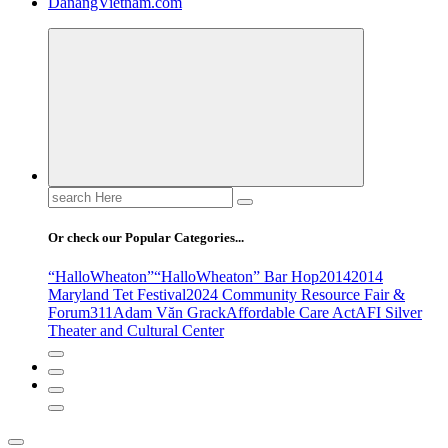
DanangVietnam.com
Search
for:
Or check our Popular Categories...
“HalloWheaton”
“HalloWheaton” Bar Hop
2014
2014
Maryland Tet Festival
2024 Community Resource Fair &
Forum
311
Adam Văn Grack
Affordable Care Act
AFI Silver
Theater and Cultural Center