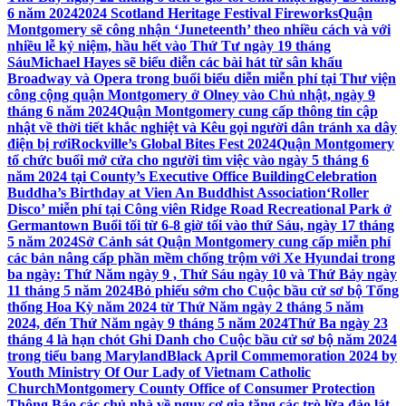
6 năm 2024
2024 Scotland Heritage Festival Fireworks
Quận
Montgomery sẽ công nhận ‘Juneteenth’ theo nhiều cách và với
nhiều lễ kỷ niệm, hầu hết vào Thứ Tư ngày 19 tháng
Sáu
Michael Hayes sẽ biểu diễn các bài hát từ sân khấu
Broadway và Opera trong buổi biểu diễn miễn phí tại Thư viện
công cộng quận Montgomery ở Olney vào Chủ nhật, ngày 9
tháng 6 năm 2024
Quận Montgomery cung cấp thông tin cập
nhật về thời tiết khắc nghiệt và Kêu gọi người dân tránh xa dây
điện bị rơi
Rockville’s Global Bites Fest 2024
Quận Montgomery
tổ chức buổi mở cửa cho người tìm việc vào ngày 5 tháng 6
năm 2024 tại County’s Executive Office Building
Celebration
Buddha’s Birthday at Vien An Buddhist Association
‘Roller
Disco’ miễn phí tại Công viên Ridge Road Recreational Park ở
Germantown Buổi tối từ 6-8 giờ tối vào thứ Sáu, ngày 17 tháng
5 năm 2024
Sở Cảnh sát Quận Montgomery cung cấp miễn phí
các bản nâng cấp phần mềm chống trộm với Xe Hyundai trong
ba ngày: Thứ Năm ngày 9 , Thứ Sáu ngày 10 và Thứ Bảy ngày
11 tháng 5 năm 2024
Bỏ phiếu sớm cho Cuộc bầu cử sơ bộ Tổng
thống Hoa Kỳ năm 2024 từ Thứ Năm ngày 2 tháng 5 năm
2024, đến Thứ Năm ngày 9 tháng 5 năm 2024
Thứ Ba ngày 23
tháng 4 là hạn chót Ghi Danh cho Cuộc bầu cử sơ bộ năm 2024
trong tiểu bang Maryland
Black April Commemoration 2024 by
Youth Ministry Of Our Lady of Vietnam Catholic
Church
Montgomery County Office of Consumer Protection
Thông Báo các chủ nhà về nguy cơ gia tăng các trò lừa đảo lát