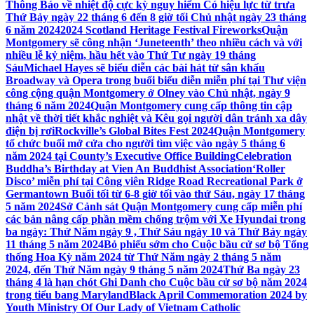
Thông Báo về nhiệt độ cực kỳ nguy hiểm Có hiệu lực từ trưa
Thứ Bảy ngày 22 tháng 6 đến 8 giờ tối Chủ nhật ngày 23 tháng
6 năm 2024
2024 Scotland Heritage Festival Fireworks
Quận
Montgomery sẽ công nhận ‘Juneteenth’ theo nhiều cách và với
nhiều lễ kỷ niệm, hầu hết vào Thứ Tư ngày 19 tháng
Sáu
Michael Hayes sẽ biểu diễn các bài hát từ sân khấu
Broadway và Opera trong buổi biểu diễn miễn phí tại Thư viện
công cộng quận Montgomery ở Olney vào Chủ nhật, ngày 9
tháng 6 năm 2024
Quận Montgomery cung cấp thông tin cập
nhật về thời tiết khắc nghiệt và Kêu gọi người dân tránh xa dây
điện bị rơi
Rockville’s Global Bites Fest 2024
Quận Montgomery
tổ chức buổi mở cửa cho người tìm việc vào ngày 5 tháng 6
năm 2024 tại County’s Executive Office Building
Celebration
Buddha’s Birthday at Vien An Buddhist Association
‘Roller
Disco’ miễn phí tại Công viên Ridge Road Recreational Park ở
Germantown Buổi tối từ 6-8 giờ tối vào thứ Sáu, ngày 17 tháng
5 năm 2024
Sở Cảnh sát Quận Montgomery cung cấp miễn phí
các bản nâng cấp phần mềm chống trộm với Xe Hyundai trong
ba ngày: Thứ Năm ngày 9 , Thứ Sáu ngày 10 và Thứ Bảy ngày
11 tháng 5 năm 2024
Bỏ phiếu sớm cho Cuộc bầu cử sơ bộ Tổng
thống Hoa Kỳ năm 2024 từ Thứ Năm ngày 2 tháng 5 năm
2024, đến Thứ Năm ngày 9 tháng 5 năm 2024
Thứ Ba ngày 23
tháng 4 là hạn chót Ghi Danh cho Cuộc bầu cử sơ bộ năm 2024
trong tiểu bang Maryland
Black April Commemoration 2024 by
Youth Ministry Of Our Lady of Vietnam Catholic