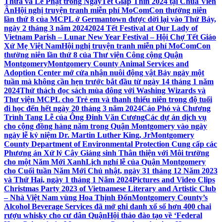
Thừa và Lễ Phật trong NgàyTết Giáp Thìn 2024 tại Chùa Viên
Ân
Hội nghị truyện tranh miễn phí MoComCon thường niên
lần thứ 8 của MCPL ở Germantown được dời lại vào Thứ Bảy,
ngày 2 tháng 3 năm 2024
2024 Tết Festival at Our Lady of
Vietnam Parish – Lunar New Year Festival – Hội Chợ Tết Giáo
Xứ Mẹ Việt Nam
Hội nghị truyện tranh miễn phí MoComCon
thường niên lần thứ 8 của Thư viện Công cộng Quận
Montgomery
Montgomery County Animal Services and
Adoption Center mở cửa nhận nuôi động vật Bảy ngày một
tuần mà không cần hẹn trước bắt đầu từ ngày 14 tháng 1 năm
2024
Thử thách đọc sách mùa đông với Washing Wizards và
Thư viện MCPL cho Trẻ em và thanh thiếu niên trong độ tuổi
đi học đến hết ngày 20 tháng 3 năm 2024
Cáo Phó và Chương
Trình Tang Lễ của Ông Đinh Văn Cương
Các dự án dịch vụ
cho cộng đồng hàng năm trong Quận Montgomery vào ngày
ngày lễ kỷ niệm Dr. Martin Luther King, Jr
Montgomery
County Department of Environmental Protection Cung cấp các
Phương án Xử lý Cây Giáng sinh Thân thiện với Môi trường
cho một Năm Mới Xanh
Lịch nghỉ lễ của Quận Montgomery
cho Cuối tuần Năm Mới Chủ nhật, ngày 31 tháng 12 Năm 2023
và Thứ Hai, ngày 1 tháng 1 Năm 2024
Pictures and Video Clips
Christmas Party 2023 of Vietnamese Literary and Artistic Club
– Nhà Việt Nam vùng Hoa Thịnh Đốn
Montgomery County’s
Alcohol Beverage Services đã mở ghi danh xổ số hơn 400 chai
rượu whisky cho cư dân Quận
Hội thảo đào tạo về ‘Federal