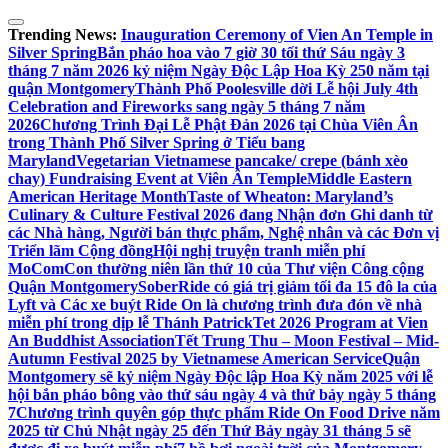
Skip
to
Trending News:
Inauguration Ceremony of Vien An Temple in
content
Silver Spring
Bắn pháo hoa vào 7 giờ 30 tối thứ Sáu ngày 3
tháng 7 năm 2026 kỷ niệm Ngày Độc Lập Hoa Kỳ 250 năm tại
quận Montgomery
Thành Phố Poolesville dời Lễ hội July 4th
Celebration and Fireworks sang ngày 5 tháng 7 năm
2026
Chương Trình Đại Lễ Phật Đản 2026 tại Chùa Viên Ân
trong Thành Phố Silver Spring ở Tiểu bang
Maryland
Vegetarian Vietnamese pancake/ crepe (bánh xèo
chay) Fundraising Event at Viên Ân Temple
Middle Eastern
American Heritage Month
Taste of Wheaton: Maryland’s
Culinary & Culture Festival 2026 đang Nhận đơn Ghi danh từ
các Nhà hàng, Người bán thực phẩm, Nghệ nhân và các Đơn vị
Triển lãm Cộng đồng
Hội nghị truyện tranh miễn phí
MoComCon thường niên lần thứ 10 của Thư viện Công cộng
Quận Montgomery
SoberRide có giá trị giảm tối đa 15 đô la của
Lyft và Các xe buýt Ride On là chương trình đưa đón về nhà
miễn phí trong dịp lễ Thánh Patrick
Tet 2026 Program at Vien
An Buddhist Association
Tết Trung Thu – Moon Festival – Mid-
Autumn Festival 2025 by Vietnamese American Service
Quận
Montgomery sẽ kỷ niệm Ngày Độc lập Hoa Kỳ năm 2025 với lễ
hội bắn pháo bông vào thứ sáu ngày 4 và thứ bảy ngày 5 tháng
7
Chương trình quyên góp thực phẩm Ride On Food Drive năm
2025 từ Chủ Nhật ngày 25 đến Thứ Bảy ngày 31 tháng 5 sẽ