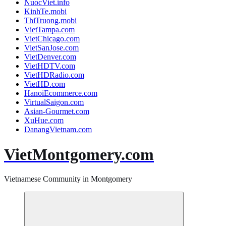
NuocViet.info
KinhTe.mobi
ThiTruong.mobi
VietTampa.com
VietChicago.com
VietSanJose.com
VietDenver.com
VietHDTV.com
VietHDRadio.com
VietHD.com
HanoiEcommerce.com
VirtualSaigon.com
Asian-Gourmet.com
XuHue.com
DanangVietnam.com
VietMontgomery.com
Vietnamese Community in Montgomery