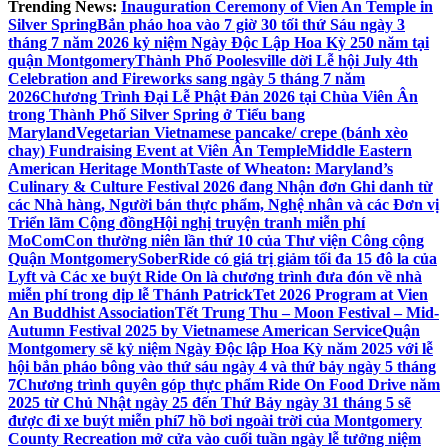
Trending News:
Inauguration Ceremony of Vien An Temple in
Silver Spring
Bắn pháo hoa vào 7 giờ 30 tối thứ Sáu ngày 3
tháng 7 năm 2026 kỷ niệm Ngày Độc Lập Hoa Kỳ 250 năm tại
quận Montgomery
Thành Phố Poolesville dời Lễ hội July 4th
Celebration and Fireworks sang ngày 5 tháng 7 năm
2026
Chương Trình Đại Lễ Phật Đản 2026 tại Chùa Viên Ân
trong Thành Phố Silver Spring ở Tiểu bang
Maryland
Vegetarian Vietnamese pancake/ crepe (bánh xèo
chay) Fundraising Event at Viên Ân Temple
Middle Eastern
American Heritage Month
Taste of Wheaton: Maryland’s
Culinary & Culture Festival 2026 đang Nhận đơn Ghi danh từ
các Nhà hàng, Người bán thực phẩm, Nghệ nhân và các Đơn vị
Triển lãm Cộng đồng
Hội nghị truyện tranh miễn phí
MoComCon thường niên lần thứ 10 của Thư viện Công cộng
Quận Montgomery
SoberRide có giá trị giảm tối đa 15 đô la của
Lyft và Các xe buýt Ride On là chương trình đưa đón về nhà
miễn phí trong dịp lễ Thánh Patrick
Tet 2026 Program at Vien
An Buddhist Association
Tết Trung Thu – Moon Festival – Mid-
Autumn Festival 2025 by Vietnamese American Service
Quận
Montgomery sẽ kỷ niệm Ngày Độc lập Hoa Kỳ năm 2025 với lễ
hội bắn pháo bông vào thứ sáu ngày 4 và thứ bảy ngày 5 tháng
7
Chương trình quyên góp thực phẩm Ride On Food Drive năm
2025 từ Chủ Nhật ngày 25 đến Thứ Bảy ngày 31 tháng 5 sẽ
được đi xe buýt miễn phí
7 hồ bơi ngoài trời của Montgomery
County Recreation mở cửa vào cuối tuần ngày lễ tưởng niệm