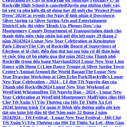
Celebration by City of Rockville on Saturday February 17 at
Rockville High School is canceled
Quyên góp những chiếc váy,
bộ vest và phụ kiện đã sử dụng hay đồ mới cho ‘Project Prom
Dress’ 2024
Các events cho Ngày lễ tình nhân ở Downtown
Silver Spring và Silver Spring Arts and Entertainment
District
Cuộc thi video ‘Heads Up, Phones Dow’ của
Montgomery County Department of Transportation dành cho
thanh thiếu niên chấp nhận bài gửi đến hết ngày 29 tháng 2
năm 2024
2024 Lunar New Year Celebration at Kensington
Park Library
The City of Rockville Board of Supervisors of
Elections sẽ tổ chức diễn đàn thứ hai sau bầu cử để thảo luận
về cuộc bầu cử bỏ phiếu qua thư năm 2023 của Thành phố
Rockville trong tiểu bang Maryland
2024 Lunar New Year Lion
Dance with Hung Ci Lion Dance Troupe at Silver Spring Town
Center’s Annual Around the World Bazaar
The Lunar New
Year Drawing Workshop at Glen Echo Park!
Rockville’s Lunar
New Year Celebration – 2024 – Lễ đón Tết Nguyên đán của
Thành phố Rockville
2024 Lunar New Year Weekend at
WestField Wheaton
Đón Tết Nguyên Đán – 2024 – Lunar New
Year Celebration at WestField Montgomery Mall
Video clips Hội
Chợ Tết Xuân Vị Yêu Thương của Hội Từ Thiện Xá Lợi
2024
Chương trình Tự quản lý Bệnh tiểu đường miễn phí kéo
dài sáu tuần bắt đầu từ thứ Năm ngày 22 tháng 2 năm
2024
2024 – Tết Festival – Lunar New Year Festival – Hội Chợ
Tết Xuân Vị Yêu Thương của Hội Từ Thiện Xá Lợi –
Đón Giao