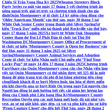
Chiến Sĩ Trận Vong Hoa Kỳ 2025
Wheaton Streetery Block
Party Series ra mắt vào ngày 17 tháng 5 với chương trình ăn
uống ngoài trời, giải trí trực và chương trình dành cho gia
đình
Quận Montgomery sẽ tổ chức Lễ kỷ niệm cộng đồng cho
‘Older Americans Month’ vào thứ sáu, ngày 30 tháng 5 tại
White Oak Senior Center trong thành phố Silver Spring
Sự
kiện ‘Truck Day’ miễn phí tại thành phố Rockville vào thứ bảy,
ngày 17 tháng 5 năm 2025
Xe buýt từ White Oak Shopping
Center tham dự Đại Lễ Phật Đản tổ chức tại Thủ Đô
Washington DC
Montgomery County Office of Procurement sẽ
tổ chức sự kiện ‘Montgomery County is Open for Business’ vào
thứ Hai, ngày 31 tháng 3 năm 2025 tại Silver
Spring
Montgomery County Animal Services and Adoption
Cente tổ chức Sự kiện Nhận nuôi Chó miễn phí “Find Your
Lucky Pup” từ ngày 14 đến 17 tháng 3 năm 2025
Chương trình
FareShare của Quận Montgomery cung cấp cho Nhân viên làm
việc tại Quận Montgomery có thể nhận được tới 325 đô la một
tháng để giúp trang trải chi phí đi lại bằng phương tiện công
cộng
Hành khách đi xe buýt Metro hoặc tàu hỏa sẽ được miễn
phí khi chuyển qua xe buýt Ride On trong ngày
Tài nguyên cho
Người lao động bị ảnh hưởng bởi việc cắt giảm lực lượng lao
động của Chính phủ Liên bang Hoa Kỳ
Montgomery County
Recreation Quyên góp các mặt hàng mới hoặc đã xài như váy,
vest, áo sơ mi giặt khô, giày dép, cà vạt và phụ kiện cho sự kiện
‘Prom Couture Closet’ cho đến hết Thứ Sáu, ngày 28 tháng 2