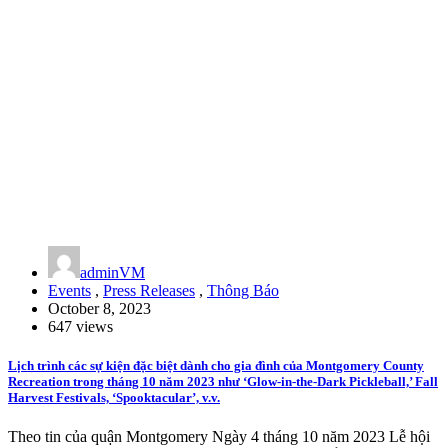
adminVM
Events
,
Press Releases
,
Thông Báo
October 8, 2023
647 views
Lịch trình các sự kiện đặc biệt dành cho gia đình của Montgomery County
Recreation trong tháng 10 năm 2023 như ‘Glow-in-the-Dark Pickleball,’ Fall
Harvest Festivals, ‘Spooktacular’, v.v.
Theo tin của quận Montgomery Ngày 4 tháng 10 năm 2023 Lễ hội