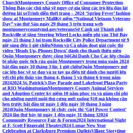
Church
Montgomery County Office of Consumer Protection
Thông Báo các chủ nhà về nguy cơ gia tăng các trò lừa đảo lát
đường lái xe
Trình diễn thời trang – 2024 ‘Spring Fever’ fashion
show at Montgomery Mall
Kỷ niệm “National Vietnam Veterans
Day” vào thứ Sáu ngày 29 tháng 3 trên trang web
montgomerycountymd.gov/veterans
Sở Cảnh sát Thành phố
Rockville sẽ tặng Steering Wheel Locks miễn phí vào Thứ Bảy
ngày 23 tháng 3 tại trạm Rockville City Police Department từ 9
giờ sáng đến 1 giờ chiều
Nhóm và Cá nhân đoạt giải cuộc thi
video ‘Heads Up, Phones Down’ dành cho thanh thiếu niên
Quận Montgomery được công bố
Ghi Danh Cho Các lớp chuẩn
bị nhập quốc tịch của quận Montgomery trong mùa xuân 2024
bắt đầu ngày 10 tháng 3 lúc 1 giờ chiều
Quận Montgomery mở
các lớp học về xe đạp và xe tay ga điện tử dành cho người lớn
với chi phí thấp vào tháng 4, tháng 5 và tháng 6 trong năm
2024
2024 St. Patrick’s Day Parade and Lakefront Plaza Party
at RIO Washingtonian
Montgomery County Animal Services
and Adoption Center kỷ niệm 10 năm phục vụ và giảm chi phí
cho những người nuôi thú cưng mới xuống $10 mà không cần
hẹn trước bắt đầu từ ngày 1 đến ngày 10 tháng 3 năm
2024
Quận Montgomery tổ chức cuộc thi ‘Girl Power Contest’
2024 lần thứ bảy từ ngày 1 đến ngày 31 tháng 3
2024
Community Resource Fair & Forum
2024 International Night
at F. Scott Fitzgerald Theatre
2024 Lunar New Year
Celebration at Clarksburg Premium Outlets
Village Storytime