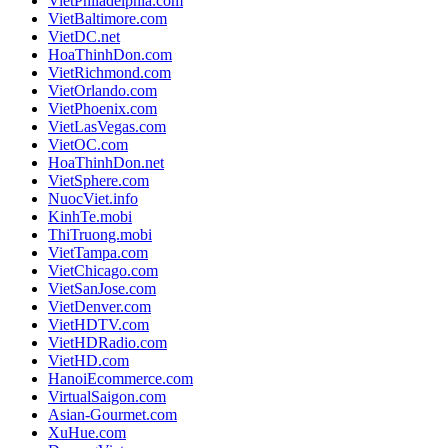
VietPhiladelphia.com
VietBaltimore.com
VietDC.net
HoaThinhDon.com
VietRichmond.com
VietOrlando.com
VietPhoenix.com
VietLasVegas.com
VietOC.com
HoaThinhDon.net
VietSphere.com
NuocViet.info
KinhTe.mobi
ThiTruong.mobi
VietTampa.com
VietChicago.com
VietSanJose.com
VietDenver.com
VietHDTV.com
VietHDRadio.com
VietHD.com
HanoiEcommerce.com
VirtualSaigon.com
Asian-Gourmet.com
XuHue.com