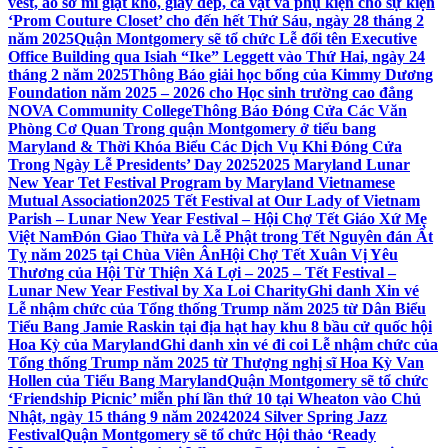
vest, áo sơ mi giặt khô, giày dép, cà vạt và phụ kiện cho sự kiện
‘Prom Couture Closet’ cho đến hết Thứ Sáu, ngày 28 tháng 2
năm 2025
Quận Montgomery sẽ tổ chức Lễ đổi tên Executive
Office Building qua Isiah “Ike” Leggett vào Thứ Hai, ngày 24
tháng 2 năm 2025
Thông Báo giải học bổng của Kimmy Dương
Foundation năm 2025 – 2026 cho Học sinh trường cao đẳng
NOVA Community College
Thông Báo Đóng Cửa Các Văn
Phòng Cơ Quan Trong quận Montgomery ở tiểu bang
Maryland & Thời Khóa Biểu Các Dịch Vụ Khi Đóng Cửa
Trong Ngày Lễ Presidents’ Day 2025
2025 Maryland Lunar
New Year Tet Festival Program by Maryland Vietnamese
Mutual Association
2025 Tết Festival at Our Lady of Vietnam
Parish – Lunar New Year Festival – Hội Chợ Tết Giáo Xứ Mẹ
Việt Nam
Đón Giao Thừa và Lễ Phật trong Tết Nguyên đán Ất
Tỵ năm 2025 tại Chùa Viên Ân
Hội Chợ Tết Xuân Vị Yêu
Thương của Hội Từ Thiện Xá Lợi – 2025 – Tết Festival –
Lunar New Year Festival by Xa Loi Charity
Ghi danh Xin vé
Lễ nhậm chức của Tổng thống Trump năm 2025 từ Dân Biểu
Tiểu Bang Jamie Raskin tại địa hạt hay khu 8 bầu cử quốc hội
Hoa Kỳ của Maryland
Ghi danh xin vé đi coi Lễ nhậm chức của
Tổng thống Trump năm 2025 từ Thượng nghị sĩ Hoa Kỳ Van
Hollen của Tiểu Bang Maryland
Quận Montgomery sẽ tổ chức
‘Friendship Picnic’ miễn phí lần thứ 10 tại Wheaton vào Chủ
Nhật, ngày 15 tháng 9 năm 2024
2024 Silver Spring Jazz
Festival
Quận Montgomery sẽ tổ chức Hội thảo ‘Ready