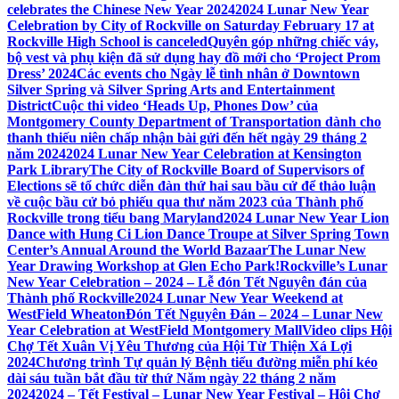
celebrates the Chinese New Year 2024
2024 Lunar New Year
Celebration by City of Rockville on Saturday February 17 at
Rockville High School is canceled
Quyên góp những chiếc váy,
bộ vest và phụ kiện đã sử dụng hay đồ mới cho ‘Project Prom
Dress’ 2024
Các events cho Ngày lễ tình nhân ở Downtown
Silver Spring và Silver Spring Arts and Entertainment
District
Cuộc thi video ‘Heads Up, Phones Dow’ của
Montgomery County Department of Transportation dành cho
thanh thiếu niên chấp nhận bài gửi đến hết ngày 29 tháng 2
năm 2024
2024 Lunar New Year Celebration at Kensington
Park Library
The City of Rockville Board of Supervisors of
Elections sẽ tổ chức diễn đàn thứ hai sau bầu cử để thảo luận
về cuộc bầu cử bỏ phiếu qua thư năm 2023 của Thành phố
Rockville trong tiểu bang Maryland
2024 Lunar New Year Lion
Dance with Hung Ci Lion Dance Troupe at Silver Spring Town
Center’s Annual Around the World Bazaar
The Lunar New
Year Drawing Workshop at Glen Echo Park!
Rockville’s Lunar
New Year Celebration – 2024 – Lễ đón Tết Nguyên đán của
Thành phố Rockville
2024 Lunar New Year Weekend at
WestField Wheaton
Đón Tết Nguyên Đán – 2024 – Lunar New
Year Celebration at WestField Montgomery Mall
Video clips Hội
Chợ Tết Xuân Vị Yêu Thương của Hội Từ Thiện Xá Lợi
2024
Chương trình Tự quản lý Bệnh tiểu đường miễn phí kéo
dài sáu tuần bắt đầu từ thứ Năm ngày 22 tháng 2 năm
2024
2024 – Tết Festival – Lunar New Year Festival – Hội Chợ