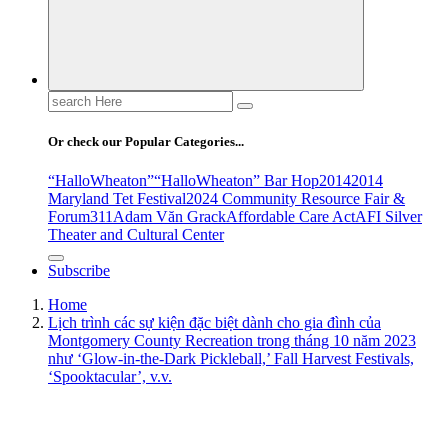
Search
for:
Or check our Popular Categories...
“HalloWheaton”
“HalloWheaton” Bar Hop
2014
2014
Maryland Tet Festival
2024 Community Resource Fair &
Forum
311
Adam Văn Grack
Affordable Care Act
AFI Silver
Theater and Cultural Center
Subscribe
Home
Lịch trình các sự kiện đặc biệt dành cho gia đình của
Montgomery County Recreation trong tháng 10 năm 2023
như ‘Glow-in-the-Dark Pickleball,’ Fall Harvest Festivals,
‘Spooktacular’, v.v.