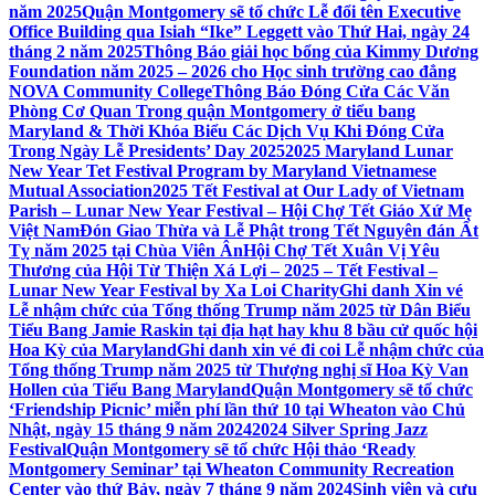
năm 2025
Quận Montgomery sẽ tổ chức Lễ đổi tên Executive
Office Building qua Isiah “Ike” Leggett vào Thứ Hai, ngày 24
tháng 2 năm 2025
Thông Báo giải học bổng của Kimmy Dương
Foundation năm 2025 – 2026 cho Học sinh trường cao đẳng
NOVA Community College
Thông Báo Đóng Cửa Các Văn
Phòng Cơ Quan Trong quận Montgomery ở tiểu bang
Maryland & Thời Khóa Biểu Các Dịch Vụ Khi Đóng Cửa
Trong Ngày Lễ Presidents’ Day 2025
2025 Maryland Lunar
New Year Tet Festival Program by Maryland Vietnamese
Mutual Association
2025 Tết Festival at Our Lady of Vietnam
Parish – Lunar New Year Festival – Hội Chợ Tết Giáo Xứ Mẹ
Việt Nam
Đón Giao Thừa và Lễ Phật trong Tết Nguyên đán Ất
Tỵ năm 2025 tại Chùa Viên Ân
Hội Chợ Tết Xuân Vị Yêu
Thương của Hội Từ Thiện Xá Lợi – 2025 – Tết Festival –
Lunar New Year Festival by Xa Loi Charity
Ghi danh Xin vé
Lễ nhậm chức của Tổng thống Trump năm 2025 từ Dân Biểu
Tiểu Bang Jamie Raskin tại địa hạt hay khu 8 bầu cử quốc hội
Hoa Kỳ của Maryland
Ghi danh xin vé đi coi Lễ nhậm chức của
Tổng thống Trump năm 2025 từ Thượng nghị sĩ Hoa Kỳ Van
Hollen của Tiểu Bang Maryland
Quận Montgomery sẽ tổ chức
‘Friendship Picnic’ miễn phí lần thứ 10 tại Wheaton vào Chủ
Nhật, ngày 15 tháng 9 năm 2024
2024 Silver Spring Jazz
Festival
Quận Montgomery sẽ tổ chức Hội thảo ‘Ready
Montgomery Seminar’ tại Wheaton Community Recreation
Center vào thứ Bảy, ngày 7 tháng 9 năm 2024
Sinh viên và cựu