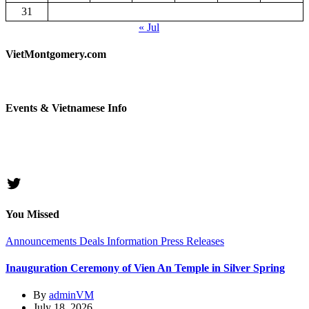
31
« Jul
VietMontgomery.com
Events & Vietnamese Info
Twitter
You Missed
Announcements
Deals
Information
Press Releases
Inauguration Ceremony of Vien An Temple in Silver Spring
By
adminVM
July 18, 2026