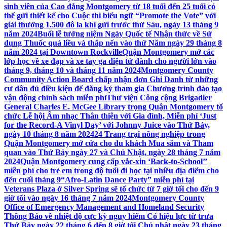
sinh viên của Cao đẳng Montgomery từ 18 tuổi đến 25 tuổi có
thể gửi thiết kế cho Cuộc thi biểu ngữ “Promote the Vote” với
giải thưởng 1.500 đô la khi gửi trước thứ Sáu, ngày 13 tháng 9
năm 2024
Buổi lễ tưởng niệm Ngày Quốc tế Nhận thức về Sử
dụng Thuốc quá liều và thắp nến vào thứ Năm ngày 29 tháng 8
năm 2024 tại Downtown Rockville
Quận Montgomery mở các
lớp học về xe đạp và xe tay ga điện tử dành cho người lớn vào
tháng 9, tháng 10 và tháng 11 năm 2024
Montgomery County
Community Action Board chấp nhận đơn Ghi Danh từ những
cư dân đủ điều kiện để đăng ký tham gia Chương trình đào tạo
vận động chính sách miễn phí
Thư viện Công cộng Brigadier
General Charles E. McGee Library trọng Quận Montgomery tổ
chức Lễ hội Âm nhạc Thân thiện với Gia đình, Miễn phí ‘Just
for the Record-A Vinyl Day’ với Johnny Juice vào Thứ Bảy,
ngày 10 tháng 8 năm 2024
24 Trang trại nông nghiệp trong
Quận Montgomery mở cửa cho du khách Mua sắm và Tham
quan vào Thứ Bảy ngày 27 và Chủ Nhật, ngày 28 tháng 7 năm
2024
Quận Montgomery cung cấp vắc-xin ‘Back-to-School’’
miễn phí cho trẻ em trong độ tuổi đi học tại nhiều địa điểm cho
đến cuối tháng 9
“Afro-Latin Dance Party” miễn phí tại
Veterans Plaza ở Silver Spring sẽ tổ chức từ 7 giờ tối cho đến 9
giờ tối vào ngày 16 tháng 7 năm 2024
Montgomery County
Office of Emergency Management and Homeland Security
Thông Báo về nhiệt độ cực kỳ nguy hiểm Có hiệu lực từ trưa
Thứ Bảy ngày 22 tháng 6 đến 8 giờ tối Chủ nhật ngày 23 tháng