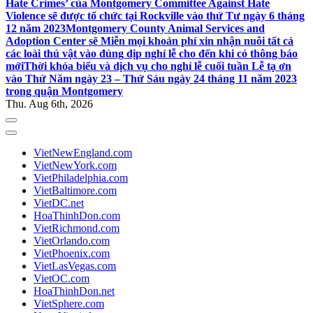
Hate Crimes’ của Montgomery Committee Against Hate
Violence sẽ được tổ chức tại Rockville vào thứ Tư ngày 6 tháng
12 năm 2023
Montgomery County Animal Services and
Adoption Center sẽ Miễn mọi khoản phí xin nhận nuôi tất cả
các loài thú vật vào đúng dịp nghỉ lễ cho đến khi có thông báo
mới
Thời khóa biểu và dịch vụ cho nghỉ lễ cuối tuần Lễ tạ ơn
vào Thứ Năm ngày 23 – Thứ Sáu ngày 24 tháng 11 năm 2023
trong quận Montgomery
Thu. Aug 6th, 2026
VietNewEngland.com
VietNewYork.com
VietPhiladelphia.com
VietBaltimore.com
VietDC.net
HoaThinhDon.com
VietRichmond.com
VietOrlando.com
VietPhoenix.com
VietLasVegas.com
VietOC.com
HoaThinhDon.net
VietSphere.com