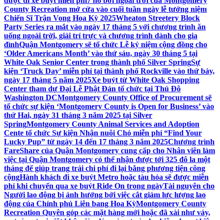
được đi xe buýt miễn phí
7 hồ bơi ngoài trời của Montgomery
County Recreation mở cửa vào cuối tuần ngày lễ tưởng niệm
Chiến Sĩ Trận Vong Hoa Kỳ 2025
Wheaton Streetery Block
Party Series ra mắt vào ngày 17 tháng 5 với chương trình ăn
uống ngoài trời, giải trí trực và chương trình dành cho gia
đình
Quận Montgomery sẽ tổ chức Lễ kỷ niệm cộng đồng cho
‘Older Americans Month’ vào thứ sáu, ngày 30 tháng 5 tại
White Oak Senior Center trong thành phố Silver Spring
Sự
kiện ‘Truck Day’ miễn phí tại thành phố Rockville vào thứ bảy,
ngày 17 tháng 5 năm 2025
Xe buýt từ White Oak Shopping
Center tham dự Đại Lễ Phật Đản tổ chức tại Thủ Đô
Washington DC
Montgomery County Office of Procurement sẽ
tổ chức sự kiện ‘Montgomery County is Open for Business’ vào
thứ Hai, ngày 31 tháng 3 năm 2025 tại Silver
Spring
Montgomery County Animal Services and Adoption
Cente tổ chức Sự kiện Nhận nuôi Chó miễn phí “Find Your
Lucky Pup” từ ngày 14 đến 17 tháng 3 năm 2025
Chương trình
FareShare của Quận Montgomery cung cấp cho Nhân viên làm
việc tại Quận Montgomery có thể nhận được tới 325 đô la một
tháng để giúp trang trải chi phí đi lại bằng phương tiện công
cộng
Hành khách đi xe buýt Metro hoặc tàu hỏa sẽ được miễn
phí khi chuyển qua xe buýt Ride On trong ngày
Tài nguyên cho
Người lao động bị ảnh hưởng bởi việc cắt giảm lực lượng lao
động của Chính phủ Liên bang Hoa Kỳ
Montgomery County
Recreation Quyên góp các mặt hàng mới hoặc đã xài như váy,