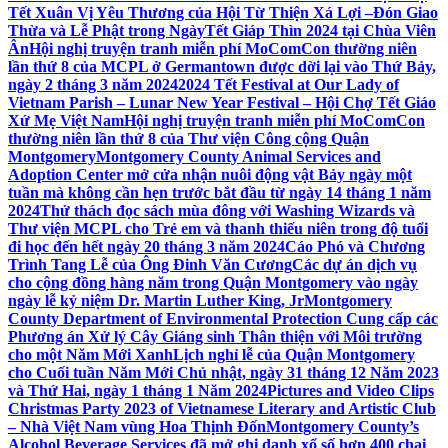
Tết Xuân Vị Yêu Thương của Hội Từ Thiện Xá Lợi –
Đón Giao
Thừa và Lễ Phật trong NgàyTết Giáp Thìn 2024 tại Chùa Viên
Ân
Hội nghị truyện tranh miễn phí MoComCon thường niên
lần thứ 8 của MCPL ở Germantown được dời lại vào Thứ Bảy,
ngày 2 tháng 3 năm 2024
2024 Tết Festival at Our Lady of
Vietnam Parish – Lunar New Year Festival – Hội Chợ Tết Giáo
Xứ Mẹ Việt Nam
Hội nghị truyện tranh miễn phí MoComCon
thường niên lần thứ 8 của Thư viện Công cộng Quận
Montgomery
Montgomery County Animal Services and
Adoption Center mở cửa nhận nuôi động vật Bảy ngày một
tuần mà không cần hẹn trước bắt đầu từ ngày 14 tháng 1 năm
2024
Thử thách đọc sách mùa đông với Washing Wizards và
Thư viện MCPL cho Trẻ em và thanh thiếu niên trong độ tuổi
đi học đến hết ngày 20 tháng 3 năm 2024
Cáo Phó và Chương
Trình Tang Lễ của Ông Đinh Văn Cương
Các dự án dịch vụ
cho cộng đồng hàng năm trong Quận Montgomery vào ngày
ngày lễ kỷ niệm Dr. Martin Luther King, Jr
Montgomery
County Department of Environmental Protection Cung cấp các
Phương án Xử lý Cây Giáng sinh Thân thiện với Môi trường
cho một Năm Mới Xanh
Lịch nghỉ lễ của Quận Montgomery
cho Cuối tuần Năm Mới Chủ nhật, ngày 31 tháng 12 Năm 2023
và Thứ Hai, ngày 1 tháng 1 Năm 2024
Pictures and Video Clips
Christmas Party 2023 of Vietnamese Literary and Artistic Club
– Nhà Việt Nam vùng Hoa Thịnh Đốn
Montgomery County’s
Alcohol Beverage Services đã mở ghi danh xổ số hơn 400 chai