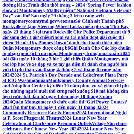
đường lái xe
Trình diễn thời trang – 2024 ‘Spring Fever’ fashion
show at Montgomery Mall
Kỷ niệm “National Vietnam Veterans
Day” vào thứ Sáu ngày 29 tháng 3 trên trang web
montgomerycountymd.gov/veterans
Sở Cảnh sát Thành phố
Rockville sẽ tặng Steering Wheel Locks miễn phí vào Thứ Bảy
ngày 23 tháng 3 tại trạm Rockville City Police Department từ 9
giờ sáng đến 1 giờ chiều
Nhóm và Cá nhân đoạt giải cuộc thi
video ‘Heads Up, Phones Down’ dành cho thanh thiếu niên
Quận Montgomery được công bố
Ghi Danh Cho Các lớp chuẩn
bị nhập quốc tịch của quận Montgomery trong mùa xuân 2024
bắt đầu ngày 10 tháng 3 lúc 1 giờ chiều
Quận Montgomery mở
các lớp học về xe đạp và xe tay ga điện tử dành cho người lớn
với chi phí thấp vào tháng 4, tháng 5 và tháng 6 trong năm
2024
2024 St. Patrick’s Day Parade and Lakefront Plaza Party
at RIO Washingtonian
Montgomery County Animal Services
and Adoption Center kỷ niệm 10 năm phục vụ và giảm chi phí
cho những người nuôi thú cưng mới xuống $10 mà không cần
hẹn trước bắt đầu từ ngày 1 đến ngày 10 tháng 3 năm
2024
Quận Montgomery tổ chức cuộc thi ‘Girl Power Contest’
2024 lần thứ bảy từ ngày 1 đến ngày 31 tháng 3
2024
Community Resource Fair & Forum
2024 International Night
at F. Scott Fitzgerald Theatre
2024 Lunar New Year
Celebration at Clarksburg Premium Outlets
Village Storytime
celebrates the Chinese New Year 2024
2024 Lunar New Year