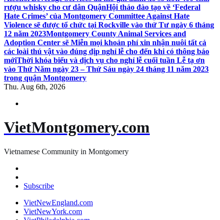
rượu whisky cho cư dân Quận
Hội thảo đào tạo về ‘Federal
Hate Crimes’ của Montgomery Committee Against Hate
Violence sẽ được tổ chức tại Rockville vào thứ Tư ngày 6 tháng
12 năm 2023
Montgomery County Animal Services and
Adoption Center sẽ Miễn mọi khoản phí xin nhận nuôi tất cả
các loài thú vật vào đúng dịp nghỉ lễ cho đến khi có thông báo
mới
Thời khóa biểu và dịch vụ cho nghỉ lễ cuối tuần Lễ tạ ơn
vào Thứ Năm ngày 23 – Thứ Sáu ngày 24 tháng 11 năm 2023
trong quận Montgomery
Thu. Aug 6th, 2026
VietMontgomery.com
Vietnamese Community in Montgomery
Subscribe
VietNewEngland.com
VietNewYork.com